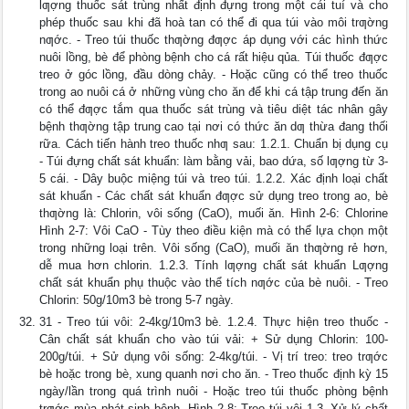
lƣợng thuốc sát trùng nhất định đựng trong một cái tuí và cho
phép thuốc sau khi đã hoà tan có thể đi qua túi vào môi trƣờng
nƣớc. - Treo túi thuốc thƣờng đƣợc áp dụng với các hình thức
nuôi lồng, bè để phòng bệnh cho cá rất hiệu qủa. Túi thuốc đƣợc
treo ở góc lồng, đầu dòng chảy. - Hoặc cũng có thể treo thuốc
trong ao nuôi cá ở những vùng cho ăn để khi cá tập trung đến ăn
có thể đƣợc tắm qua thuốc sát trùng và tiêu diệt tác nhân gây
bệnh thƣờng tập trung cao tại nơi có thức ăn dƣ thừa đang thối
rữa. Cách tiến hành treo thuốc nhƣ sau: 1.2.1. Chuẩn bị dụng cụ
- Túi đựng chất sát khuẩn: làm bằng vải, bao dứa, số lƣợng từ 3-
5 cái. - Dây buộc miệng túi và treo túi. 1.2.2. Xác định loại chất
sát khuẩn - Các chất sát khuẩn đƣợc sử dụng treo trong ao, bè
thƣờng là: Chlorin, vôi sống (CaO), muối ăn. Hình 2-6: Chlorine
Hình 2-7: Vôi CaO - Tùy theo điều kiện mà có thể lựa chọn một
trong những loại trên. Vôi sống (CaO), muối ăn thƣờng rẻ hơn,
dễ mua hơn chlorin. 1.2.3. Tính lƣợng chất sát khuẩn Lƣợng
chất sát khuẩn phụ thuộc vào thể tích nƣớc của bè nuôi. - Treo
Chlorin: 50g/10m3 bè trong 5-7 ngày.
31 - Treo túi vôi: 2-4kg/10m3 bè. 1.2.4. Thực hiện treo thuốc -
Cân chất sát khuẩn cho vào túi vải: + Sử dụng Chlorin: 100-
200g/túi. + Sử dụng vôi sống: 2-4kg/túi. - Vị trí treo: treo trƣớc
bè hoặc trong bè, xung quanh nơi cho ăn. - Treo thuốc định kỳ 15
ngày/lần trong quá trình nuôi - Hoặc treo túi thuốc phòng bệnh
trƣớc mùa phát sinh bệnh. Hình 2-8: Treo túi vôi 1.3. Xử lý chất