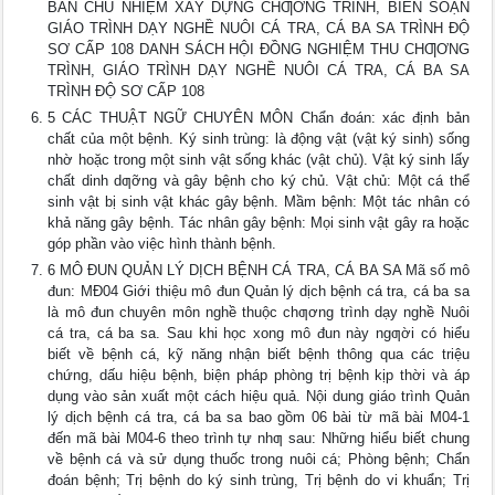
BAN CHỦ NHIỆM XÂY DỰNG CHƢƠNG TRÌNH, BIÊN SOẠN
GIÁO TRÌNH DẠY NGHỀ NUÔI CÁ TRA, CÁ BA SA TRÌNH ĐỘ
SƠ CẤP 108 DANH SÁCH HỘI ĐỒNG NGHIỆM THU CHƢƠNG
TRÌNH, GIÁO TRÌNH DẠY NGHỀ NUÔI CÁ TRA, CÁ BA SA
TRÌNH ĐỘ SƠ CẤP 108
5 CÁC THUẬT NGỮ CHUYÊN MÔN Chẩn đoán: xác định bản
chất của một bệnh. Ký sinh trùng: là động vật (vật ký sinh) sống
nhờ hoặc trong một sinh vật sống khác (vật chủ). Vật ký sinh lấy
chất dinh dƣỡng và gây bệnh cho ký chủ. Vật chủ: Một cá thể
sinh vật bị sinh vật khác gây bệnh. Mầm bệnh: Một tác nhân có
khả năng gây bệnh. Tác nhân gây bệnh: Mọi sinh vật gây ra hoặc
góp phần vào việc hình thành bệnh.
6 MÔ ĐUN QUẢN LÝ DỊCH BỆNH CÁ TRA, CÁ BA SA Mã số mô
đun: MĐ04 Giới thiệu mô đun Quản lý dịch bệnh cá tra, cá ba sa
là mô đun chuyên môn nghề thuộc chƣơng trình dạy nghề Nuôi
cá tra, cá ba sa. Sau khi học xong mô đun này ngƣời có hiểu
biết về bệnh cá, kỹ năng nhận biết bệnh thông qua các triệu
chứng, dấu hiệu bệnh, biện pháp phòng trị bệnh kịp thời và áp
dụng vào sản xuất một cách hiệu quả. Nội dung giáo trình Quản
lý dịch bệnh cá tra, cá ba sa bao gồm 06 bài từ mã bài M04-1
đến mã bài M04-6 theo trình tự nhƣ sau: Những hiểu biết chung
về bệnh cá và sử dụng thuốc trong nuôi cá; Phòng bệnh; Chẩn
đoán bệnh; Trị bệnh do ký sinh trùng, Trị bệnh do vi khuẩn; Trị