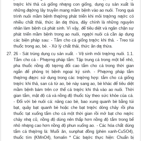
trƣớc khi thả cá giống nhƣng con giống, dụng cụ sản xuất là
những đƣờng lây truyền mang mầm bệnh vào ao nuôi. Trong quá
trình nuôi mầm bệnh thƣờng phát triển khi môi trƣờng nƣớc có
nhiều chất thải, thức ăn dƣ thừa, đây chính là những nguyên
nhân làm bệnh cá phát sinh. Vì vậy, để tiêu diệt và ngăn chặn sự
phát triển mầm bệnh trong ao nuôi, ngƣời nuôi cá cần áp dụng
các biện pháp sau: - Tắm cho cá giống trƣớc khi thả. - Treo túi
thuốc trong ao, bè. - Xử lý chất thải, thức ăn dƣ thừa.
26 - Sát trùng dụng cụ sản xuất. - Vệ sinh môi trƣờng nuôi. 1.1.
Tắm cho cá - Phƣơng pháp tắm: Tập trung cá trong một bể nhỏ,
pha thuốc nồng độ tƣơng đối cao tắm cho cá trong thời gian
ngắn để phòng trị bệnh ngoại ký sinh. - Phƣơng pháp tắm
thƣờng đƣợc sử dụng trong các trƣờng hợp: tắm cho cá giống
trƣớc khi thả, san cá từ ao, bè này sang ao, bè khác để tiêu diệt
mầm bệnh bám trên cơ thể cá trƣớc khi thả vào ao nuôi. Thời
gian tắm, mật độ cá và nồng độ thuốc tùy theo sức khỏe của cá.
- Đối với bè nuôi cá: nâng cao bè, bao xung quanh bè bằng túi
bạt, quây bạt quanh bè hoặc che bạt trƣớc dòng chảy rồi pha
thuốc tạt xuống tắm cho cá một thời gian rồi mở bạt cho nƣớc
chảy nhƣ cũ, nồng độ dùng nên thấp hơn nồng độ tắm trong bể
nhỏ nhƣng cao hơn nồng độ phun xuống ao. - Các hóa chất dùng
tắm cá thƣờng là: Muối ăn, sunphat đồng (phèn xanh-CuSO4),
thuốc tím (KMnO4), fomalin * Các bƣớc thực hiện: Chuẩn bị