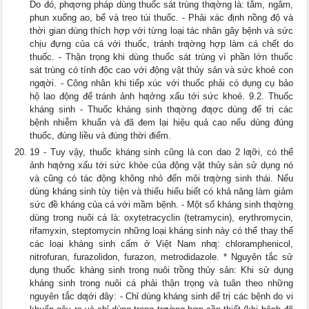
Do đó, phƣơng pháp dùng thuốc sát trùng thƣờng là: tắm, ngâm,
phun xuống ao, bể và treo túi thuốc. - Phải xác định nồng độ và
thời gian dùng thích hợp với từng loại tác nhân gây bệnh và sức
chịu đựng của cá với thuốc, tránh trƣờng hợp làm cá chết do
thuốc. - Thận trọng khi dùng thuốc sát trùng vì phần lớn thuốc
sát trùng có tính độc cao với động vật thủy sản và sức khoẻ con
ngƣời. - Công nhân khi tiếp xúc với thuốc phải có dụng cụ bảo
hộ lao động để tránh ảnh hƣởng xấu tới sức khoẻ. 9.2. Thuốc
kháng sinh - Thuốc kháng sinh thƣờng đƣợc dùng để trị các
bệnh nhiễm khuẩn và đã đem lại hiệu quả cao nếu dùng đúng
thuốc, đúng liều và đúng thời điểm.
19 - Tuy vậy, thuốc kháng sinh cũng là con dao 2 lƣỡi, có thể
ảnh hƣởng xấu tới sức khỏe của động vật thủy sản sử dụng nó
và cũng có tác động không nhỏ đến môi trƣờng sinh thái. Nếu
dùng kháng sinh tùy tiện và thiếu hiểu biết có khả năng làm giảm
sức đề kháng của cá với mầm bệnh. - Một số kháng sinh thƣờng
dùng trong nuôi cá là: oxytetracyclin (tetramycin), erythromycin,
rifamyxin, steptomycin những loại kháng sinh này có thể thay thế
các loại kháng sinh cấm ở Việt Nam nhƣ: chloramphenicol,
nitrofuran, furazolidon, furazon, metrodidazole. * Nguyên tắc sử
dụng thuốc kháng sinh trong nuôi trồng thủy sản: Khi sử dụng
kháng sinh trong nuôi cá phải thận trọng và tuân theo những
nguyên tắc dƣới đây: - Chỉ dùng kháng sinh để trị các bệnh do vi