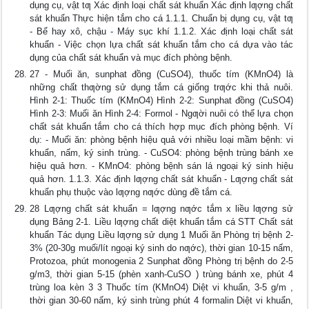
dụng cụ, vật tƣ Xác định loại chất sát khuẩn Xác định lƣợng chất
sát khuẩn Thực hiện tắm cho cá 1.1.1. Chuẩn bị dụng cụ, vật tƣ
- Bể hay xô, chậu - Máy sục khí 1.1.2. Xác định loại chất sát
khuẩn - Việc chọn lựa chất sát khuẩn tắm cho cá dựa vào tác
dụng của chất sát khuẩn và mục đích phòng bệnh.
27 - Muối ăn, sunphat đồng (CuSO4), thuốc tím (KMnO4) là
những chất thƣờng sử dụng tắm cá giống trƣớc khi thả nuôi.
Hình 2-1: Thuốc tím (KMnO4) Hình 2-2: Sunphat đồng (CuSO4)
Hình 2-3: Muối ăn Hình 2-4: Formol - Ngƣời nuôi có thể lựa chọn
chất sát khuẩn tắm cho cá thích hợp mục đích phòng bệnh. Ví
dụ: - Muối ăn: phòng bệnh hiệu quả với nhiều loại mầm bệnh: vi
khuẩn, nấm, ký sinh trùng. - CuSO4: phòng bệnh trùng bánh xe
hiệu quả hơn. - KMnO4: phòng bệnh sán lá ngoại ký sinh hiệu
quả hơn. 1.1.3. Xác định lƣợng chất sát khuẩn - Lƣợng chất sát
khuẩn phụ thuộc vào lƣợng nƣớc dùng đề tắm cá.
28 Lƣợng chất sát khuẩn = lƣợng nƣớc tắm x liều lƣợng sử
dụng Bảng 2-1. Liều lƣợng chất diệt khuẩn tắm cá STT Chất sát
khuẩn Tác dụng Liều lƣợng sử dụng 1 Muối ăn Phòng trị bệnh 2-
3% (20-30g muối/lít ngoại ký sinh do nƣớc), thời gian 10-15 nấm,
Protozoa, phút monogenia 2 Sunphat đồng Phòng trị bệnh do 2-5
g/m3, thời gian 5-15 (phèn xanh-CuSO ) trùng bánh xe, phút 4
trùng loa kèn 3 3 Thuốc tím (KMnO4) Diệt vi khuẩn, 3-5 g/m ,
thời gian 30-60 nấm, ký sinh trùng phút 4 formalin Diệt vi khuẩn,