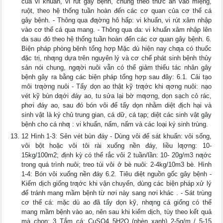
của vi khuẩn, vi rút gây bệnh, chúng theo thức ăn vào miệng,
ruột, theo hệ thống tuần hoàn đến các cơ quan của cơ thể cá
gây bệnh. - Thông qua đƣờng hô hấp: vi khuẩn, vi rút xâm nhập
vào cơ thể cá qua mang. - Thông qua da: vi khuẩn xâm nhập lên
da sau đó theo hệ thống tuần hoàn đến các cơ quan gây bệnh. 6.
Biện pháp phòng bệnh tổng hợp Mặc dù hiện nay chƣa có thuốc
đặc trị, nhƣng dựa trên nguyên lý và cơ chế phát sinh bệnh thủy
sản nói chung, ngƣời nuôi vẫn có thể giảm thiểu tác nhân gây
bệnh gây ra bằng các biện pháp tổng hợp sau đây: 6.1. Cải tạo
môi trƣờng nuôi - Tẩy dọn ao thật kỹ trƣớc khi ƣơng nuôi: nạo
vét kỹ bùn dƣới đáy ao, tu sửa lại bờ mƣơng, dọn sạch cỏ rác,
phơi đáy ao, sau đó bón vôi để tẩy dọn nhằm diệt địch hại và
sinh vật là ký chủ trung gian, cá dữ, cá tạp; diệt các sinh vật gây
bệnh cho cá nhƣ : vi khuẩn, nấm, nấm và các loại ký sinh trùng.
12 Hình 1-3: Sên vét bùn đáy - Dùng vôi để sát khuẩn: vôi sống,
vôi bột hoặc vôi tôi rài xuống nền đáy, liều lƣợng: 10-
15kg/100m2; định kỳ có thể rắc vôi 2 tuần/lần: 10- 20g/m3 nƣớc
trong quá trình nuôi; treo túi vôi ở bè nuôi: 2-4kg/10m3 bè. Hình
1-4: Bón vôi xuống nền đáy 6.2. Tiêu diệt nguồn gốc gây bệnh -
Kiểm dịch giống trƣớc khi vận chuyển, dùng các biện pháp xử lý
để tránh mang mầm bệnh từ nơi này sang nơi khác . - Sát trùng
cơ thể cá: mặc dù ao đã tẩy dọn kỹ, nhƣng cá giống có thể
mang mầm bệnh vào ao, nên sau khi kiểm dịch, tùy theo kết quả
mà chọn: 3 Tắm cá: CuSO4 5H2O (phèn xanh) 2-5g/m / 5-15