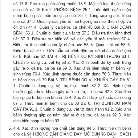
cá 13 8. Phƣơng pháp dùng thuốc 15 9. Một số loại thuốc dùng
cho nuôi cá 18 Bài 2: PHÒNG BỆNH 25 1. Tiêu diệt, ngăn chặn
mầm bệnh phát triển trong ao nuôi 25 2. Tăng cƣờng sức khỏe
cho cá 37 3. Quản lý các yếu tố môi trƣờng ao nuôi thích hợp và
ổn định 44 4. Quản lý cá bệnh, cá chết 45 Bài 3: CHẨN ĐOÁN
BỆNH 56 1. Chuẩn bị dụng cụ, vật tƣ 57 2. Điều tra tình hình thời
tiết 57 3. Điều tra sự biến đổi về các yếu tố môi trƣờng 57 4.
Điều tra tình hình quản lý chăm sóc 58 5. Quan sát cá 58 6.
Kiểm tra cá 59 7. Gửi mẫu cá bệnh đến cơ sở chẩn đoán bệnh
62 8. Kết luận 62 BÀI 4. TRỊ BỆNH DO KÝ SINH TRÙNG 63 1.
Chuẩn bị dụng cụ, vật tƣ 68 2. Xác định bệnh do ký sinh trùng
gây ra ở cá tra, cá ba sa 69 3. Xác định biện pháp trị bệnh ký
sinh trùng 76 4. Xác định lƣợng thuốc cần dùng 78 5. Thực hiện
trị bệnh cho cá 79 Bài 5. TRỊ BỆNH DO VI KHUẨN GÂY RA 81
1. Chuẩn bị dụng cụ, vật tƣ thực hành 82 2. Xác định bệnh
thƣờng gặp do vi khuẩn gây ra ở cá tra, cá ba sa 82 3. Xác định
biện pháp trị bệnh vi khuẩn 85 4. Xác định lƣợng thuốc cần dùng
87 5. Thực hiện trị bệnh cho cá 88 Bài 6: TRỊ BỆNH DO NẤM
GÂY RA 91 1. Chuẩn bị dụng cụ, vật tƣ thực hành 91 2. Xác định
bệnh thƣờng gặp do nấm gây ra ở cá tra, cá ba sa 92 3. Xác
định biện pháp trị bệnh 93
4 4. Xác định lƣợng hóa chất cần dùng 94 5. Thực hiện trị bệnh
cho cá 94 HƢỚNG DẪN GIẢNG DẠY MÔ ĐUN 96 DANH SÁCH