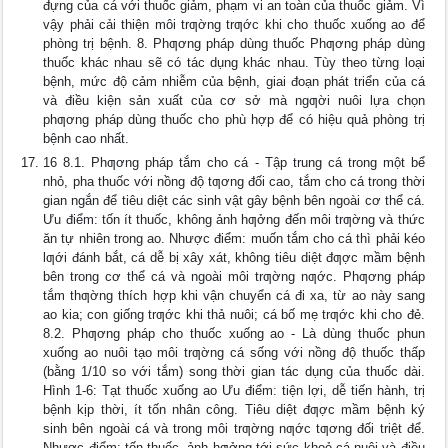
đựng của cá với thuốc giảm, phạm vi an toàn của thuốc giảm. Vì
vậy phải cải thiện môi trƣờng trƣớc khi cho thuốc xuống ao để
phòng trị bệnh. 8. Phƣơng pháp dùng thuốc Phƣơng pháp dùng
thuốc khác nhau sẽ có tác dụng khác nhau. Tùy theo từng loại
bệnh, mức độ cảm nhiễm của bệnh, giai đoạn phát triển của cá
và điều kiện sản xuất của cơ sở mà ngƣời nuôi lựa chọn
phƣơng pháp dùng thuốc cho phù hợp để có hiệu quả phòng trị
bệnh cao nhất.
16 8.1. Phƣơng pháp tắm cho cá - Tập trung cá trong một bể
nhỏ, pha thuốc với nồng độ tƣơng đối cao, tắm cho cá trong thời
gian ngắn để tiêu diệt các sinh vật gây bệnh bên ngoài cơ thể cá.
Ưu điểm: tốn ít thuốc, không ảnh hƣởng đến môi trƣờng và thức
ăn tự nhiên trong ao. Nhược điểm: muốn tắm cho cá thì phải kéo
lƣới đánh bắt, cá dễ bị xây xát, không tiêu diệt đƣợc mầm bệnh
bên trong cơ thể cá và ngoài môi trƣờng nƣớc. Phƣơng pháp
tắm thƣờng thích hợp khi vận chuyển cá đi xa, từ ao này sang
ao kia; con giống trƣớc khi thả nuôi; cá bố mẹ trƣớc khi cho đẻ.
8.2. Phƣơng pháp cho thuốc xuống ao - Là dùng thuốc phun
xuống ao nuôi tạo môi trƣờng cá sống với nồng độ thuốc thấp
(bằng 1/10 so với tắm) song thời gian tác dụng của thuốc dài.
Hình 1-6: Tạt thuốc xuống ao Ưu điểm: tiện lợi, dễ tiến hành, trị
bệnh kịp thời, ít tốn nhân công. Tiêu diệt đƣợc mầm bệnh ký
sinh bên ngoài cá và trong môi trƣờng nƣớc tƣơng đối triệt để.
Nhược điểm: tốn thuốc, ảnh hƣởng tới sức khoẻ cá nuôi và điều