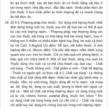
ăn ƣa thích nhất, sau đó bao thức ăn có thuốc bằng vật liệu ít
tan trong nƣớc nhƣ dầu mực, dầu đậu nành - Khẩu phần thức ăn
trộn thuốc ít hơn khẩu phần ăn bình thƣờng để cá nhanh chóng
ăn hết thức ăn.
18 8.4. Phƣơng pháp treo thuốc - Sử dụng một lƣợng thuốc nhất
định đựng trong một tuí, thuốc sau khi đã hoà tan có thể đi qua
túi vào môi trƣờng nƣớc. - Phƣơng pháp này thƣờng dùng với
các loại thuốc sát trùng có khả năng hoà tan trong nƣớc, treo ở
những nơi ô nhiễm có nhiều mầm bệnh hay lồng, bè nuôi cá (treo
túi vôi CaO: 2-4kg/túi) Ưu điểm: Dễ làm, tiết kiệm thuốc. Ít ảnh
hƣởng đến cá. Nhược điểm: Chỉ tiêu diệt đƣợc mầm bệnh xung
quanh khu vực treo tuí thuốc. Chỉ có hiệu quả với phòng bệnh, ít
hiệu quả với chữa bệnh 9. Một số loại thuốc dùng cho nuôi cá
Thuốc dùng cho nuôi cá có thể chia thành các loại sau: - Chất
sát trùng - Thuốc kháng sinh - Chế phẩm vi sinh - Chất bổ dƣỡng
- Thuốc có nguồn gốc từ thực vật 9.1. Chất sát trùng - Là những
hóa chất có khả năng diệt đƣợc nhiều tác nhân gây bệnh nhƣ: vi
khuẩn, nấm, ký sinh trùng. Đƣợc dùng để xử lý nƣớc, sát trùng
ao, bể, lồng bè, dụng cụ sản xuất, phòng trị bệnh bên ngoài cơ
thể cá. - Một số chất sát trùng thƣờng đƣợc sử dụng trong nuôi
cá là: vôi, chlorin, formol, sunphát đồng, thuốc tím, vikon * Khi
sử dụng chất sát trùng trong nuôi cá cần chú ý: - Chất sát trùng
chỉ phát huy tác dụng khi chúng hoà tan trong môi trƣờng nƣớc.