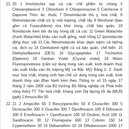
20 1 Aristolochia spp và các chế phẩm từ chúng 2
Chloramphenicol 3 Chloroform 4 Chlorpromazine 5 Colchicine 6
Dapsone Thức ăn, thuốc 7 Dimetridazole thú y, hoá chất, 8
Metronidazole chất xử lý môi trƣờng, chất tẩy 9 Nitrofuran (bao
gồm cả Furazolidone) rửa khử trùng, chất bảo quản, 10
Ronidazole kem bôi da tay trong tất cả các 11 Green Malachite
(Xanh Malachite) khâu sản xuất giống, nuôi trồng 12 Ipronidazole
động thực vật 13 Các Nitroimidazole khác dƣới nƣớc và lƣỡng
cƣ, dịch vụ 14 Clenbuterol nghề cá và bảo quản, chế biến. 15
Diethylstilbestrol (DES) 16 Glycopeptides 17 Trichlorfon
(Dipterex) 18 Gentian Violet (Crystal violet) 19 Nhóm
Fluoroquinolones (cấm sử dụng trong sản xuất, kinh doanh thuỷ
sản xuất khẩu vào thị trƣờng Mỹ và Bắc Mỹ) Bảng 1- 2: Danh
mục hóa chất, kháng sinh hạn chế sử dụng trong sản xuất, kinh
doanh thủy sản (Ban hành kèm theo Thông tư số 15 ngày 17
tháng 3 năm 2009 của Bộ trưởng Bộ Nông nghiệp và Phát triển
nông thôn) TT Tên hoá chất, kháng sinh Dƣ lƣợng tối đa (MLR)
(ppb) 1 Amoxicillin 50
21 2 Ampicillin 50 3 Benzylpenicillin 50 4 Cloxacillin 300 5
Dicloxacillin 300 6 Oxacillin 300 7 Danofloxacin 100 8 Difloxacin
300 9 Enrofloxacin + Ciprofloxacin 100 10 Oxolinic Acid 100 11
Sarafloxacin 30 12 Flumepuine 600 13 Colistin 150 14
Cypermethrim 50 15 Deltamethrin 10 16 Diflubenzuron 1000 17