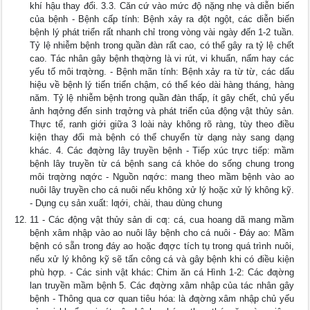
khí hậu thay đổi. 3.3. Căn cứ vào mức độ nặng nhẹ và diễn biến
của bệnh - Bệnh cấp tính: Bệnh xảy ra đột ngột, các diễn biến
bệnh lý phát triển rất nhanh chỉ trong vòng vài ngày đến 1-2 tuần.
Tỷ lệ nhiễm bệnh trong quần đàn rất cao, có thể gây ra tỷ lệ chết
cao. Tác nhân gây bệnh thƣờng là vi rút, vi khuẩn, nấm hay các
yếu tố môi trƣờng. - Bệnh mãn tính: Bệnh xảy ra từ từ, các dấu
hiệu về bệnh lý tiến triển chậm, có thể kéo dài hàng tháng, hàng
năm. Tỷ lệ nhiễm bệnh trong quần đàn thấp, ít gây chết, chủ yếu
ảnh hƣởng đến sinh trƣởng và phát triển của động vật thủy sản.
Thực tế, ranh giới giữa 3 loài này không rõ ràng, tùy theo điều
kiện thay đổi mà bệnh có thể chuyển từ dạng này sang dạng
khác. 4. Các đƣờng lây truyền bệnh - Tiếp xúc trực tiếp: mầm
bệnh lây truyền từ cá bệnh sang cá khỏe do sống chung trong
môi trƣờng nƣớc - Nguồn nƣớc: mang theo mầm bệnh vào ao
nuôi lây truyền cho cá nuôi nếu không xử lý hoặc xử lý không kỹ.
- Dụng cụ sản xuất: lƣới, chài, thau dùng chung
11 - Các động vật thủy sản di cƣ: cá, cua hoang dã mang mầm
bệnh xâm nhập vào ao nuôi lây bệnh cho cá nuôi - Đáy ao: Mầm
bệnh có sẵn trong đáy ao hoặc đƣợc tích tụ trong quá trình nuôi,
nếu xử lý không kỹ sẽ tấn công cá và gây bệnh khi có điều kiện
phù hợp. - Các sinh vật khác: Chim ăn cá Hình 1-2: Các đƣờng
lan truyền mầm bệnh 5. Các đƣờng xâm nhập của tác nhân gây
bệnh - Thông qua cơ quan tiêu hóa: là đƣờng xâm nhập chủ yếu