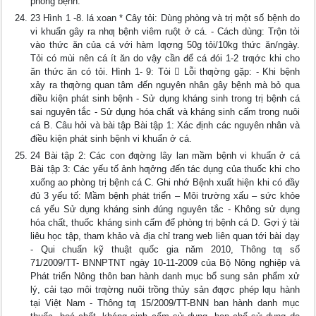
phòng bệnh.
23 Hình 1 -8. lá xoan * Cây tỏi: Dùng phòng và trị một số bệnh do
vi khuẩn gây ra nhƣ bệnh viêm ruột ở cá. - Cách dùng: Trộn tỏi
vào thức ăn của cá với hàm lƣợng 50g tỏi/10kg thức ăn/ngày.
Tỏi có mùi nên cá ít ăn do vậy cần để cá đói 1-2 trƣớc khi cho
ăn thức ăn có tỏi. Hình 1- 9: Tỏi  Lỗi thƣờng gặp: - Khi bệnh
xảy ra thƣờng quan tâm đến nguyên nhân gây bệnh mà bỏ qua
điều kiện phát sinh bệnh - Sử dụng kháng sinh trong trị bệnh cá
sai nguyên tắc - Sử dụng hóa chất và kháng sinh cấm trong nuôi
cá B. Câu hỏi và bài tập Bài tập 1: Xác định các nguyên nhân và
điều kiện phát sinh bệnh vi khuẩn ở cá.
24 Bài tập 2: Các con đƣờng lây lan mầm bệnh vi khuẩn ở cá
Bài tập 3: Các yếu tố ảnh hƣởng đến tác dụng của thuốc khi cho
xuống ao phòng trị bệnh cá C. Ghi nhớ Bệnh xuất hiện khi có đầy
đủ 3 yếu tố: Mầm bệnh phát triển – Môi trường xấu – sức khỏe
cá yếu Sử dụng kháng sinh đúng nguyên tắc - Không sử dụng
hóa chất, thuốc kháng sinh cấm để phòng trị bệnh cá D. Gợi ý tài
liêu học tập, tham khảo và địa chỉ trang web liên quan tới bài dạy
- Qui chuẩn kỹ thuật quốc gia năm 2010, Thông tƣ số
71/2009/TT- BNNPTNT ngày 10-11-2009 của Bộ Nông nghiệp và
Phát triển Nông thôn ban hành danh mục bổ sung sản phẩm xử
lý, cải tạo môi trƣờng nuôi trồng thủy sản đƣợc phép lƣu hành
tại Việt Nam - Thông tƣ 15/2009/TT-BNN ban hành danh mục