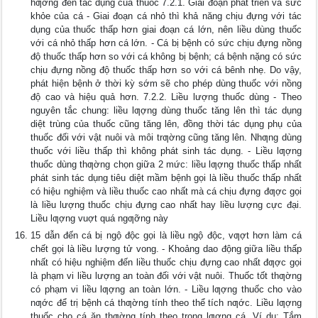
hƣởng đến tác dụng của thuốc 7.2.1. Giai đoạn phát triển và sức
khỏe của cá - Giai đoạn cá nhỏ thì khả năng chịu đựng với tác
dụng của thuốc thấp hơn giai đoạn cá lớn, nên liều dùng thuốc
với cá nhỏ thấp hơn cá lớn. - Cá bị bệnh có sức chịu đựng nồng
độ thuốc thấp hơn so với cá không bị bệnh; cá bệnh nặng có sức
chịu đựng nồng độ thuốc thấp hơn so với cá bênh nhẹ. Do vậy,
phát hiện bệnh ở thời kỳ sớm sẽ cho phép dùng thuốc với nồng
độ cao và hiệu quả hơn. 7.2.2. Liều lượng thuốc dùng - Theo
nguyên tắc chung: liều lƣợng dùng thuốc tăng lên thì tác dụng
diệt trùng của thuốc cũng tăng lên, đồng thời tác dụng phụ của
thuốc đối với vật nuôi và môi trƣờng cũng tăng lên. Nhƣng dùng
thuốc với liều thấp thì không phát sinh tác dụng. - Liều lƣợng
thuốc dùng thƣờng chọn giữa 2 mức: liều lƣợng thuốc thấp nhất
phát sinh tác dụng tiêu diệt mầm bệnh gọi là liều thuốc thấp nhất
có hiệu nghiệm và liều thuốc cao nhất mà cá chịu đựng đƣợc gọi
là liều lượng thuốc chịu đựng cao nhất hay liều lượng cực đại.
Liều lƣợng vuợt quá ngƣỡng này
15 dẫn đến cá bị ngộ độc gọi là liều ngộ độc, vƣợt hơn làm cá
chết gọi là liều lượng tử vong. - Khoảng dao động giữa liều thấp
nhất có hiệu nghiệm đến liều thuốc chịu đựng cao nhất đƣợc gọi
là phạm vi liều lượng an toàn đối với vật nuôi. Thuốc tốt thƣờng
có phạm vi liều lƣợng an toàn lớn. - Liều lƣợng thuốc cho vào
nƣớc để trị bệnh cá thƣờng tính theo thể tích nƣớc. Liều lƣợng
thuốc cho cá ăn thƣờng tính theo trọng lƣợng cá. Ví dụ: Tắm