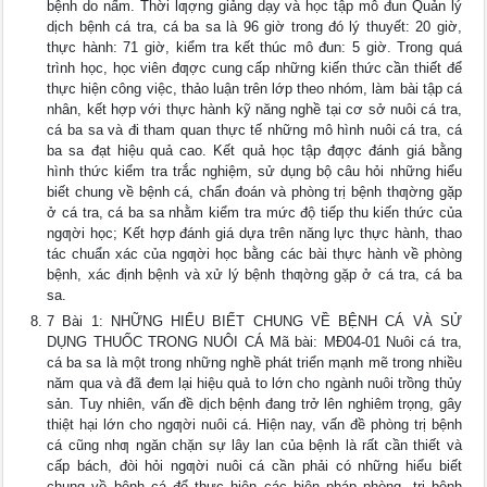
bệnh do nấm. Thời lƣợng giảng dạy và học tập mô đun Quản lý
dịch bệnh cá tra, cá ba sa là 96 giờ trong đó lý thuyết: 20 giờ,
thực hành: 71 giờ, kiểm tra kết thúc mô đun: 5 giờ. Trong quá
trình học, học viên đƣợc cung cấp những kiến thức cần thiết để
thực hiện công việc, thảo luận trên lớp theo nhóm, làm bài tập cá
nhân, kết hợp với thực hành kỹ năng nghề tại cơ sở nuôi cá tra,
cá ba sa và đi tham quan thực tế những mô hình nuôi cá tra, cá
ba sa đạt hiệu quả cao. Kết quả học tập đƣợc đánh giá bằng
hình thức kiểm tra trắc nghiệm, sử dụng bộ câu hỏi những hiểu
biết chung về bệnh cá, chẩn đoán và phòng trị bệnh thƣờng gặp
ở cá tra, cá ba sa nhằm kiểm tra mức độ tiếp thu kiến thức của
ngƣời học; Kết hợp đánh giá dựa trên năng lực thực hành, thao
tác chuẩn xác của ngƣời học bằng các bài thực hành về phòng
bệnh, xác định bệnh và xử lý bệnh thƣờng gặp ở cá tra, cá ba
sa.
7 Bài 1: NHỮNG HIỂU BIẾT CHUNG VỀ BỆNH CÁ VÀ SỬ
DỤNG THUỐC TRONG NUÔI CÁ Mã bài: MĐ04-01 Nuôi cá tra,
cá ba sa là một trong những nghề phát triển mạnh mẽ trong nhiều
năm qua và đã đem lại hiệu quả to lớn cho ngành nuôi trồng thủy
sản. Tuy nhiên, vấn đề dịch bệnh đang trở lên nghiêm trọng, gây
thiệt hại lớn cho ngƣời nuôi cá. Hiện nay, vấn đề phòng trị bệnh
cá cũng nhƣ ngăn chặn sự lây lan của bệnh là rất cần thiết và
cấp bách, đòi hỏi ngƣời nuôi cá cần phải có những hiểu biết
chung về bệnh cá để thực hiện các biện pháp phòng, trị bệnh