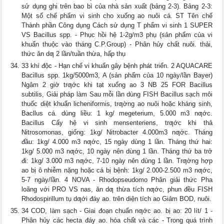
sử dụng ghi trên bao bì của nhà sản xuất (bảng 2-3). Bảng 2-3:
Một số chế phẩm vi sinh cho xuống ao nuôi cá. ST Tên chế
Thành phần Công dụng Cách sử dụng T phẩm vi sinh 1 SUPER
VS Bacillus spp. - Phục hồi hệ 1-2g/m3 phụ (sản phẩm của vi
khuẩn thuộc vào tháng C.P.Group) - Phân hủy chất nuôi. thải,
thức ăn dƣ 2 lần/tuần thừa, hấp thụ
33 khí độc - Hạn chế vi khuẩn gây bệnh phát triển. 2 AQUACARE
Bacillus spp. 1kg/5000m3, A (sản phẩm của 10 ngày/lần Bayer)
Ngâm 2 giờ trƣớc khi tạt xuống ao 3 NB 25 FOR Bacillus
subtilis, Giải pháp làm Sau mỗi lần dùng FISH Bacillus sạch môi
thuốc diệt khuẩn licheniformis, trƣờng ao nuôi hoặc kháng sinh,
Bacllus cá. dùng liều: 1 kg/ megeterium, 5.000 m3 nƣớc.
Bacillus Cấy hệ vi sinh mensenteriens, trƣớc khi thả
Nitrosomonas, giống: 1kg/ Nitrobacter 4.000m3 nƣớc. Tháng
đầu: 1kg/ 4.000 m3 nƣớc, 15 ngày dùng 1 lần. Tháng thứ hai:
1kg/ 5.000 m3 nƣớc, 10 ngày nên dùng 1 lần. Tháng thứ ba trở
đi: 1kg/ 3.000 m3 nƣớc, 7-10 ngày nên dùng 1 lần. Trƣờng hợp
ao bị ô nhiễm nặng hoặc cá bị bệnh: 1kg/ 2.000-2.500 m3 nƣớc,
5-7 ngày/lần. 4 NOVA - Rhodopseudomo Phân giải thức Pha
loãng với PRO VS nas, ăn dƣ thừa tích nƣớc, phun đều FISH
Rhodospirillum tụ dƣới đáy ao. trên diện tích ao Giảm BOD, nuôi.
34 COD, làm sạch - Giai đoạn chuẩn nƣớc ao. bị ao: 20 lít/ 1 -
Phân hủy các hecta đáy ao. hóa chất và các - Trong quá trình