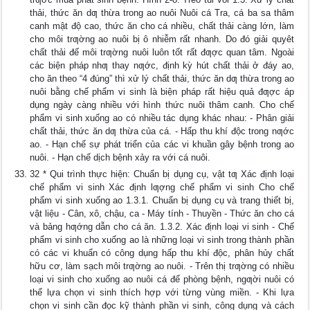
thải, thức ăn dƣ thừa trong ao nuôi Nuôi cá Tra, cá ba sa thâm
canh mật độ cao, thức ăn cho cá nhiều, chất thải càng lớn, làm
cho môi trƣờng ao nuôi bị ô nhiễm rất nhanh. Do đó giải quyêt
chất thải để môi trƣờng nuôi luôn tốt rất đƣợc quan tâm. Ngoài
các biện pháp nhƣ thay nƣớc, định kỳ hút chất thải ở đáy ao,
cho ăn theo “4 đúng” thì xử lý chất thải, thức ăn dƣ thừa trong ao
nuôi bằng chế phẩm vi sinh là biện pháp rất hiệu quả đƣợc áp
dụng ngày càng nhiều với hình thức nuôi thâm canh. Cho chế
phẩm vi sinh xuống ao có nhiều tác dụng khác nhau: - Phân giải
chất thải, thức ăn dƣ thừa của cá. - Hấp thu khí độc trong nƣớc
ao. - Hạn chế sự phát triển của các vi khuần gây bệnh trong ao
nuôi. - Hạn chế dịch bệnh xảy ra với cá nuôi.
32 * Qui trình thực hiện: Chuẩn bị dụng cụ, vật tƣ Xác định loại
chế phẩm vi sinh Xác định lƣợng chế phẩm vi sinh Cho chế
phẩm vi sinh xuống ao 1.3.1. Chuẩn bị dụng cụ và trang thiết bị,
vật liệu - Cân, xô, chậu, ca - Máy tính - Thuyền - Thức ăn cho cá
và bảng hƣớng dẫn cho cá ăn. 1.3.2. Xác định loại vi sinh - Chế
phẩm vi sinh cho xuống ao là những loại vi sinh trong thành phần
có các vi khuẩn có công dụng hấp thu khí độc, phân hủy chất
hữu cơ, làm sạch môi trƣờng ao nuôi. - Trên thị trƣờng có nhiều
loại vi sinh cho xuống ao nuôi cá để phòng bệnh, ngƣời nuôi có
thể lựa chọn vi sinh thích hợp với từng vùng miền. - Khi lựa
chọn vi sinh cần đọc kỹ thành phần vi sinh, công dụng và cách