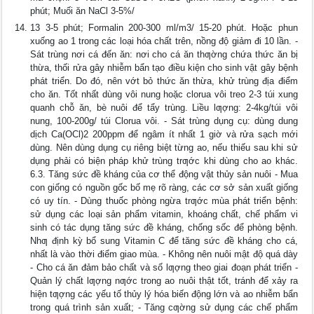
phút; Muối ăn NaCl 3-5%/
13 3-5 phút; Formalin 200-300 ml/m3/ 15-20 phút. Hoặc phun
xuống ao 1 trong các loại hóa chất trên, nồng độ giảm đi 10 lần. -
Sát trùng nơi cá đến ăn: nơi cho cá ăn thƣờng chứa thức ăn bị
thừa, thối rửa gây nhiễm bẩn tạo điều kiện cho sinh vật gây bệnh
phát triển. Do đó, nên vớt bỏ thức ăn thừa, khử trùng địa điểm
cho ăn. Tốt nhất dùng vôi nung hoặc clorua vôi treo 2-3 túi xung
quanh chỗ ăn, bè nuôi để tẩy trùng. Liều lƣợng: 2-4kg/túi vôi
nung, 100-200g/ túi Clorua vôi. - Sát trùng dụng cụ: dùng dung
dịch Ca(OCl)2 200ppm để ngâm ít nhất 1 giờ và rửa sạch mới
dùng. Nên dùng dụng cụ riêng biệt từng ao, nếu thiếu sau khi sử
dụng phải có biện pháp khử trùng trƣớc khi dùng cho ao khác.
6.3. Tăng sức đề kháng của cơ thể động vật thủy sản nuôi - Mua
con giống có nguồn gốc bố mẹ rõ ràng, các cơ sở sản xuất giống
có uy tín. - Dùng thuốc phòng ngừa trƣớc mùa phát triển bệnh:
sử dụng các loại sản phẩm vitamin, khoáng chất, chế phẩm vi
sinh có tác dụng tăng sức đề kháng, chống sốc để phòng bệnh.
Nhƣ định kỳ bổ sung Vitamin C để tăng sức đề kháng cho cá,
nhất là vào thời điểm giao mùa. - Không nên nuôi mật độ quá dày
- Cho cá ăn đảm bảo chất và số lƣợng theo giai đoạn phát triển -
Quản lý chất lƣợng nƣớc trong ao nuôi thật tốt, tránh để xảy ra
hiện tƣợng các yếu tố thủy lý hóa biến động lớn và ao nhiễm bẩn
trong quá trình sản xuất; - Tăng cƣờng sử dụng các chế phẩm