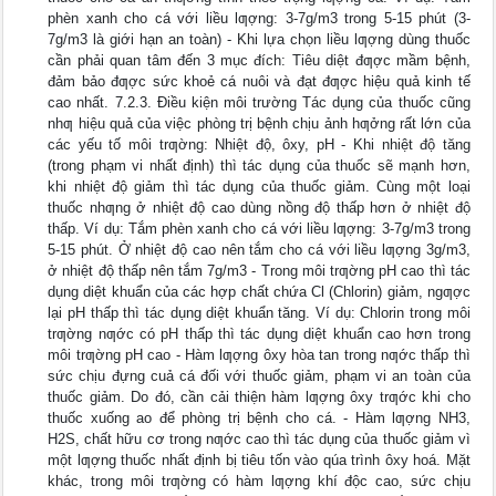
phèn xanh cho cá với liều lƣợng: 3-7g/m3 trong 5-15 phút (3-
7g/m3 là giới hạn an toàn) - Khi lựa chọn liều lƣợng dùng thuốc
cần phải quan tâm đến 3 mục đích: Tiêu diệt đƣợc mầm bệnh,
đảm bảo đƣợc sức khoẻ cá nuôi và đạt đƣợc hiệu quả kinh tế
cao nhất. 7.2.3. Điều kiện môi trường Tác dụng của thuốc cũng
nhƣ hiệu quả của việc phòng trị bệnh chịu ảnh hƣởng rất lớn của
các yếu tố môi trƣờng: Nhiệt độ, ôxy, pH - Khi nhiệt độ tăng
(trong phạm vi nhất định) thì tác dụng của thuốc sẽ mạnh hơn,
khi nhiệt độ giảm thì tác dụng của thuốc giảm. Cùng một loại
thuốc nhƣng ở nhiệt độ cao dùng nồng độ thấp hơn ở nhiệt độ
thấp. Ví dụ: Tắm phèn xanh cho cá với liều lƣợng: 3-7g/m3 trong
5-15 phút. Ở nhiệt độ cao nên tắm cho cá với liều lƣợng 3g/m3,
ở nhiệt độ thấp nên tắm 7g/m3 - Trong môi trƣờng pH cao thì tác
dụng diệt khuẩn của các hợp chất chứa Cl (Chlorin) giảm, ngƣợc
lại pH thấp thì tác dụng diệt khuẩn tăng. Ví dụ: Chlorin trong môi
trƣờng nƣớc có pH thấp thì tác dụng diệt khuẩn cao hơn trong
môi trƣờng pH cao - Hàm lƣợng ôxy hòa tan trong nƣớc thấp thì
sức chịu đựng cuả cá đối với thuốc giảm, phạm vi an toàn của
thuốc giảm. Do đó, cần cải thiện hàm lƣợng ôxy trƣớc khi cho
thuốc xuống ao để phòng trị bệnh cho cá. - Hàm lƣợng NH3,
H2S, chất hữu cơ trong nƣớc cao thì tác dụng của thuốc giảm vì
một lƣợng thuốc nhất định bị tiêu tốn vào qúa trình ôxy hoá. Mặt
khác, trong môi trƣờng có hàm lƣợng khí độc cao, sức chịu