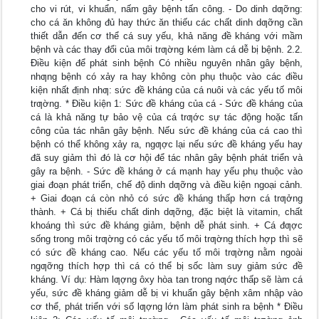
cho vi rút, vi khuẩn, nấm gây bệnh tấn công. - Do dinh dƣỡng:
cho cá ăn không đủ hay thức ăn thiếu các chất dinh dƣỡng cần
thiết dẫn đến cơ thể cá suy yếu, khả năng đề kháng với mầm
bệnh và các thay đổi của môi trƣờng kém làm cá dễ bị bệnh. 2.2.
Điều kiện để phát sinh bệnh Có nhiều nguyên nhân gây bệnh,
nhƣng bệnh có xảy ra hay không còn phụ thuộc vào các điều
kiện nhất định nhƣ: sức đề kháng của cá nuôi và các yếu tố môi
trƣờng. * Điều kiện 1: Sức đề kháng của cá - Sức đề kháng của
cá là khả năng tự bảo vệ của cá trƣớc sự tác động hoặc tấn
công của tác nhân gây bệnh. Nếu sức đề kháng của cá cao thì
bệnh có thể không xảy ra, ngƣợc lại nếu sức đề kháng yếu hay
đã suy giảm thì đó là cơ hội để tác nhân gây bệnh phát triển và
gây ra bệnh. - Sức đề kháng ở cá mạnh hay yếu phụ thuộc vào
giai đoạn phát triển, chế độ dinh dƣỡng và điều kiện ngoại cảnh.
+ Giai đoạn cá còn nhỏ có sức đề kháng thấp hơn cá trƣởng
thành. + Cá bị thiếu chất dinh dƣỡng, đặc biệt là vitamin, chất
khoáng thì sức đề kháng giảm, bệnh dễ phát sinh. + Cá đƣợc
sống trong môi trƣờng có các yếu tố môi trƣờng thích hợp thì sẽ
có sức đề kháng cao. Nếu các yếu tố môi trƣờng nằm ngoài
ngƣỡng thích hợp thì cá có thể bị sốc làm suy giảm sức đề
kháng. Ví dụ: Hàm lƣợng ôxy hòa tan trong nƣớc thấp sẽ làm cá
yếu, sức đề kháng giảm dễ bị vi khuẩn gây bệnh xâm nhập vào
cơ thể, phát triển với số lƣợng lớn làm phát sinh ra bệnh * Điều