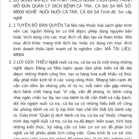
BỘ NÔNG NGHIỆP VÀ PHÁT TRIỂN NÔNG THÔN GIÁO TRÌNH
MÔ ĐUN QUẢN LÝ DỊCH BỆNH CÁ TRA, CÁ BA SA MÃ SỐ:
MĐ04 NGHỀ: NUÔI NUÔI CÁ TRA, CÁ BA SA Trình độ: Sơ cấp
nghề
1 TUYÊN BỐ BẢN QUYỀN Tài liệu này thuộc loại sách giáo trình
nên các nguồn thông tin có thể đƣợc phép dùng nguyên bản
hoặc trích dùng cho các mục đích về đào tạo và tham khảo. Mọi
mục đích khác mang tính lệch lạc hoặc sử dụng với mục đích
kinh doanh thiếu lành mạnh sẽ bị nghiêm cấm. MÃ TÀI LIỆU:
MĐ04
2 LỜI GIỚI THIỆU Nghề nuôi cá tra, cá ba sa là một trong những
nghề đƣợc Đảng và Nhà nƣớc quan tâm phát triển và đã đạt
đƣợc những thành công lớn, tạo ra hàng hóa xuất khẩu và thúc
đẩy phát triển kinh tế ở các vùng nông thôn. Nhƣng bên cạnh đó
vẫn còn tiềm ẩn những yếu tố rủi ro, mỗi năm vẫn gặp những
dịch bệnh chết hàng loạt. Vì vậy, vấn đề phòng, trị bệnh cũng
nhƣ ngăn chặn sự lây lan của bệnh là rất cần thiết và cấp bách,
đòi hỏi ngƣời nuôi cá tra, cá ba sa có những hiểu biết về công
tác phòng bệnh và xử lý kịp thời hạn chế tổn thất khi bệnh xảy
ra. Giáo trình “Quản lý dich bệnh cá tra, cá ba sa” thuộc chƣơng
trình dạy nghề nuôi cá tra, cá ba sa đã đƣợc biên soạn, tích hợp
những kiến thức, kỹ năng cần có trên cơ sở sơ đồ phân tích
nghề và bộ phiếu phân tích công việc. Giáo trình là cơ sở cho
các giáo viên soạn bài giảng để giảng dạy, là tài liệu nghiên cứu