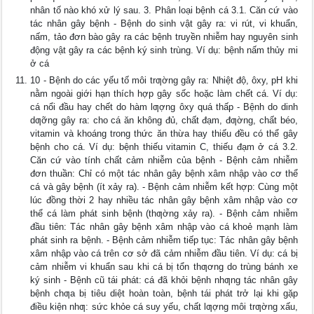
nhân tố nào khó xử lý sau. 3. Phân loại bệnh cá 3.1. Căn cứ vào
tác nhân gây bệnh - Bệnh do sinh vật gây ra: vi rút, vi khuẩn,
nấm, tảo đơn bào gây ra các bệnh truyền nhiễm hay nguyên sinh
động vật gây ra các bệnh ký sinh trùng. Ví dụ: bệnh nấm thủy mi
ở cá
10 - Bệnh do các yếu tố môi trƣờng gây ra: Nhiệt độ, ôxy, pH khi
nằm ngoài giới hạn thích hợp gây sốc hoặc làm chết cá. Ví dụ:
cá nổi đầu hay chết do hàm lƣợng ôxy quá thấp - Bệnh do dinh
dƣỡng gây ra: cho cá ăn không đủ, chất đạm, đƣờng, chất béo,
vitamin và khoáng trong thức ăn thừa hay thiếu đều có thể gây
bệnh cho cá. Ví dụ: bệnh thiếu vitamin C, thiếu đạm ở cá 3.2.
Căn cứ vào tính chất cảm nhiễm của bệnh - Bệnh cảm nhiễm
đơn thuần: Chỉ có một tác nhân gây bệnh xâm nhập vào cơ thể
cá và gây bệnh (ít xảy ra). - Bệnh cảm nhiễm kết hợp: Cùng một
lúc đồng thời 2 hay nhiều tác nhân gây bệnh xâm nhập vào cơ
thể cá làm phát sinh bệnh (thƣờng xảy ra). - Bệnh cảm nhiễm
đầu tiên: Tác nhân gây bệnh xâm nhập vào cá khoẻ mạnh làm
phát sinh ra bệnh. - Bệnh cảm nhiễm tiếp tục: Tác nhân gây bệnh
xâm nhập vào cá trên cơ sở đã cảm nhiễm đầu tiên. Ví dụ: cá bị
cảm nhiễm vi khuẩn sau khi cá bị tổn thƣơng do trùng bánh xe
ký sinh - Bệnh cũ tái phát: cá đã khỏi bệnh nhƣng tác nhân gây
bệnh chƣa bị tiêu diệt hoàn toàn, bệnh tái phát trở lại khi gặp
điều kiện nhƣ: sức khỏe cá suy yếu, chất lƣợng môi trƣờng xấu,