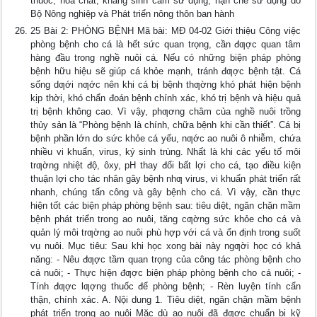
thuốc, hoá chất, kháng sinh cấm sử dụng, hạn chế sử dụng do
Bộ Nông nghiệp và Phát triển nông thôn ban hành
25 Bài 2: PHÒNG BỆNH Mã bài: MĐ 04-02 Giới thiệu Công việc
phòng bệnh cho cá là hết sức quan trọng, cần đƣợc quan tâm
hàng đầu trong nghề nuôi cá. Nếu có những biện pháp phòng
bệnh hữu hiệu sẽ giúp cá khỏe mạnh, tránh đƣợc bệnh tật. Cá
sống dƣới nƣớc nên khi cá bị bệnh thƣờng khó phát hiện bệnh
kịp thời, khó chẩn đoán bệnh chính xác, khó trị bệnh và hiệu quả
trị bệnh không cao. Vì vậy, phƣơng châm của nghề nuôi trồng
thủy sản là “Phòng bệnh là chính, chữa bệnh khi cần thiết”. Cá bị
bệnh phần lớn do sức khỏe cá yếu, nƣớc ao nuôi ô nhiễm, chứa
nhiều vi khuẩn, virus, ký sinh trùng. Nhất là khi các yếu tố môi
trƣờng nhiệt độ, ôxy, pH thay đổi bất lợi cho cá, tạo điều kiện
thuận lợi cho tác nhân gây bệnh nhƣ virus, vi khuẩn phát triển rất
nhanh, chúng tấn công và gây bệnh cho cá. Vì vậy, cần thực
hiện tốt các biện pháp phòng bệnh sau: tiêu diệt, ngăn chặn mầm
bệnh phát triển trong ao nuôi, tăng cƣờng sức khỏe cho cá và
quản lý môi trƣờng ao nuôi phù hợp với cá và ổn định trong suốt
vụ nuôi. Mục tiêu: Sau khi học xong bài này ngƣời học có khả
năng: - Nêu đƣợc tầm quan trọng của công tác phòng bệnh cho
cá nuôi; - Thực hiện đƣợc biện pháp phòng bệnh cho cá nuôi; -
Tính đƣợc lƣợng thuốc để phòng bệnh; - Rèn luyện tính cẩn
thận, chính xác. A. Nội dung 1. Tiêu diệt, ngăn chặn mầm bệnh
phát triển trong ao nuôi Mặc dù ao nuôi đã đƣợc chuẩn bị kỹ