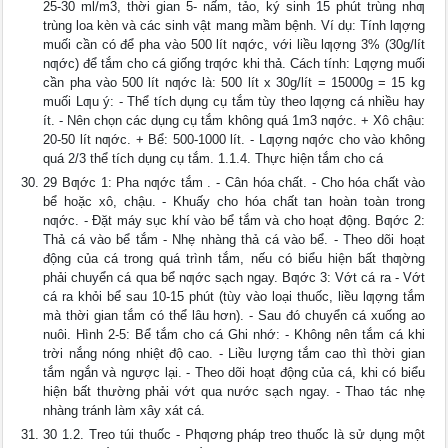
25-30 ml/m3, thời gian 5- nấm, tảo, ký sinh 15 phút trùng nhƣ
trùng loa kèn và các sinh vật mang mầm bệnh. Ví dụ: Tính lƣợng
muối cần có để pha vào 500 lít nƣớc, với liều lƣợng 3% (30g/lít
nƣớc) để tắm cho cá giống trƣớc khi thả. Cách tính: Lƣợng muối
cần pha vào 500 lít nƣớc là: 500 lít x 30g/lít = 15000g = 15 kg
muối Lƣu ý: - Thể tích dụng cụ tắm tùy theo lƣợng cá nhiều hay
ít. - Nên chọn các dụng cụ tắm không quá 1m3 nƣớc. + Xô chậu:
20-50 lít nƣớc. + Bể: 500-1000 lít. - Lƣợng nƣớc cho vào không
quá 2/3 thể tích dụng cụ tắm. 1.1.4. Thực hiện tắm cho cá
29 Bƣớc 1: Pha nƣớc tắm . - Cân hóa chất. - Cho hóa chất vào
bể hoặc xô, chậu. - Khuấy cho hóa chất tan hoàn toàn trong
nƣớc. - Đặt máy sục khí vào bể tắm và cho hoạt động. Bƣớc 2:
Thả cá vào bể tắm - Nhẹ nhàng thả cá vào bể. - Theo dõi hoạt
động của cá trong quá trình tắm, nếu có biểu hiện bất thƣờng
phải chuyển cá qua bể nƣớc sạch ngay. Bƣớc 3: Vớt cá ra - Vớt
cá ra khỏi bể sau 10-15 phút (tùy vào loại thuốc, liều lƣợng tắm
mà thời gian tắm có thể lâu hơn). - Sau đó chuyển cá xuống ao
nuôi. Hình 2-5: Bể tắm cho cá Ghi nhớ: - Không nên tắm cá khi
trời nắng nóng nhiệt độ cao. - Liều lượng tắm cao thì thời gian
tắm ngắn và ngược lại. - Theo dõi hoạt động của cá, khi có biểu
hiện bất thường phải vớt qua nước sạch ngay. - Thao tác nhẹ
nhàng tránh làm xây xát cá.
30 1.2. Treo túi thuốc - Phƣơng pháp treo thuốc là sử dụng một