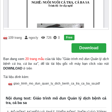
Free
109 trang
ngocly
726
0
Download
Bạn đang xem
20 trang mẫu
của tài liệu
"Giáo trình mô đun Quản lý dịch
bệnh cá tra, cá ba sa"
, để tải tài liệu gốc về máy bạn click vào nút
DOWNLOAD
ở trên
Tài liệu đính kèm:
giao_trinh_mo_dun_quan_ly_dich_benh_ca_tra_ca_ba_sa.pdf
Nội dung text: Giáo trình mô đun Quản lý dịch bệnh cá
tra, cá ba sa