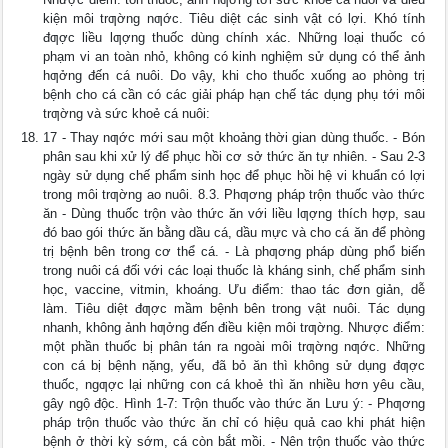
kiện môi trƣờng nƣớc. Tiêu diệt các sinh vật có lợi. Khó tính
đƣợc liều lƣợng thuốc dùng chính xác. Những loại thuốc có
phạm vi an toàn nhỏ, không có kinh nghiệm sử dụng có thể ảnh
hƣởng đến cá nuôi. Do vậy, khi cho thuốc xuống ao phòng trị
bệnh cho cá cần có các giải pháp hạn chế tác dụng phụ tới môi
trƣờng và sức khoẻ cá nuôi:
17 - Thay nƣớc mới sau một khoảng thời gian dùng thuốc. - Bón
phân sau khi xử lý để phục hồi cơ sở thức ăn tự nhiên. - Sau 2-3
ngày sử dụng chế phẩm sinh học để phục hồi hệ vi khuẩn có lợi
trong môi trƣờng ao nuôi. 8.3. Phƣơng pháp trộn thuốc vào thức
ăn - Dùng thuốc trộn vào thức ăn với liều lƣợng thích hợp, sau
đó bao gói thức ăn bằng dầu cá, dầu mực và cho cá ăn để phòng
trị bệnh bên trong cơ thể cá. - Là phƣơng pháp dùng phổ biến
trong nuôi cá đối với các loại thuốc là kháng sinh, chế phẩm sinh
học, vaccine, vitmin, khoáng. Ưu điểm: thao tác đơn giản, dễ
làm. Tiêu diệt đƣợc mầm bệnh bên trong vật nuôi. Tác dụng
nhanh, không ảnh hƣởng đến điều kiện môi trƣờng. Nhược điểm:
một phần thuốc bị phân tán ra ngoài môi trƣờng nƣớc. Những
con cá bị bệnh nặng, yếu, đã bỏ ăn thì không sử dụng đƣợc
thuốc, ngƣợc lại những con cá khoẻ thì ăn nhiều hơn yêu cầu,
gây ngộ độc. Hình 1-7: Trộn thuốc vào thức ăn Lưu ý: - Phƣơng
pháp trộn thuốc vào thức ăn chỉ có hiệu quả cao khi phát hiện
bệnh ở thời kỳ sớm, cá còn bắt mồi. - Nên trộn thuốc vào thức