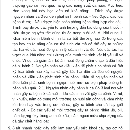
thƣờng gặp có hiệu quả, nâng cao năng suất cá nuôi. Mục tiêu:
Học xong bài này học viên có khả năng: - Trình bày đƣợc
nguyên nhân và điều kiện phát sinh bệnh cá; - Nêu đƣợc các loại
bệnh ở cá; - Nêu đƣợc biện pháp phòng bệnh tổng hợp cho cá; -
Trình bày đƣợc các yếu tố ảnh hƣởng đến tác dụng của thuốc; -
Nêu đƣợc nguyên tắc dùng thuốc trong nuôi cá. A. Nội dung 1.
Khái niệm bệnh Bệnh chính là sự bất thƣờng nào đó trong cấu
tạo hay chức năng của cơ thể sinh vật mà có thể gây ra những
tác hại về các hoạt động sinh lý của sinh vật đó. Nếu các tác hại
vƣợt qua khả năng chịu đựng của mình thì sinh vật bị yếu đi và
chết. Ví dụ: cá giảm ăn, bỏ ăn, hoạt động chậm chạp là dấu hiệu
cá bị bệnh 2. Nguyên nhân và điều kiện để phát sinh bệnh cá Bất
kỳ loại bệnh nào xảy ra và gây tác hại đến cá đều có nguyên
nhân và điều kiện phát sinh của bệnh. Hiểu rõ nguyên nhân và
điều kiện phát sinh bệnh, ngƣời nuôi mới có biện pháp phòng trị
bệnh hiệu quả. 2.1. Nguyên nhân gây bệnh ở cá Có 3 loại nguyên
nhân gây ra bệnh ở cá nuôi: - Do các sinh vật gây ra bệnh: Vi rút,
vi khuẩn, nấm có trong môi trƣờng ao nuôi tấn công và xâm nhập
lên trên hay vào trong cơ thể cá, gây ra bệnh cho cá hay giết
chết cá. - Do các yếu tố môi trƣờng gây ra bệnh: Nhiệt độ, pH,
hàm lƣợng ôxy trong ao nuôi xấu, nằm ngoài mức chịu đựng của
cá gây chết hàng loạt
8 rất nhanh hoặc gây sốc làm suy yếu sức khoẻ cá, tạo cơ hội