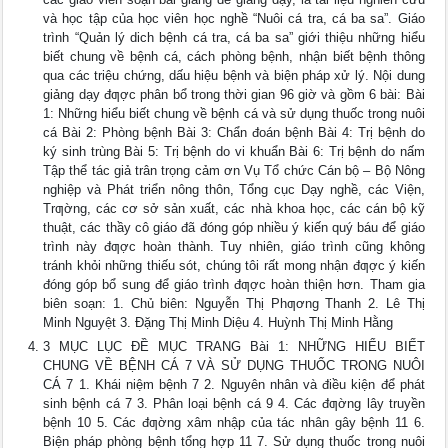
và học tập của học viên học nghề “Nuôi cá tra, cá ba sa”. Giáo
trình “Quản lý dich bệnh cá tra, cá ba sa” giới thiệu những hiểu
biết chung về bệnh cá, cách phòng bệnh, nhận biết bệnh thông
qua các triệu chứng, dấu hiệu bệnh và biện pháp xử lý. Nội dung
giảng dạy đƣợc phân bổ trong thời gian 96 giờ và gồm 6 bài: Bài
1: Những hiểu biết chung về bệnh cá và sử dụng thuốc trong nuôi
cá Bài 2: Phòng bệnh Bài 3: Chẩn đoán bệnh Bài 4: Trị bệnh do
ký sinh trùng Bài 5: Trị bệnh do vi khuẩn Bài 6: Trị bệnh do nấm
Tập thể tác giả trân trọng cảm ơn Vụ Tổ chức Cán bộ – Bộ Nông
nghiệp và Phát triển nông thôn, Tổng cục Dạy nghề, các Viện,
Trƣờng, các cơ sở sản xuất, các nhà khoa học, các cán bộ kỹ
thuật, các thầy cô giáo đã đóng góp nhiều ý kiến quý báu để giáo
trình này đƣợc hoàn thành. Tuy nhiên, giáo trình cũng không
tránh khỏi những thiếu sót, chúng tôi rất mong nhận đƣợc ý kiến
đóng góp bổ sung để giáo trình đƣợc hoàn thiện hơn. Tham gia
biên soạn: 1. Chủ biên: Nguyễn Thị Phƣơng Thanh 2. Lê Thị
Minh Nguyệt 3. Đặng Thị Minh Diệu 4. Huỳnh Thị Minh Hằng
3 MỤC LỤC ĐỀ MỤC TRANG Bài 1: NHỮNG HIỂU BIẾT
CHUNG VỀ BỆNH CÁ 7 VÀ SỬ DỤNG THUỐC TRONG NUÔI
CÁ 7 1. Khái niệm bệnh 7 2. Nguyên nhân và điều kiện để phát
sinh bệnh cá 7 3. Phân loại bệnh cá 9 4. Các đƣờng lây truyền
bệnh 10 5. Các đƣờng xâm nhập của tác nhân gây bệnh 11 6.
Biện pháp phòng bệnh tổng hợp 11 7. Sử dụng thuốc trong nuôi