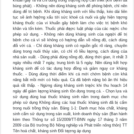
khuẩn gây ra và chỉ dùng trong trƣờng hợp cần thiết (khi bệnh đã
bùng phát). - Không nên dùng kháng sinh để phòng bệnh, chỉ nên
dùng để trị bệnh. Khi dùng kháng sinh với liều thấp, kéo dài liên
tục sẽ ảnh hƣởng xấu tới sức khoẻ cá nuôi và gây hiện tƣợng
kháng thuốc của vi khuẩn gây bệnh làm cho việc trị bệnh khó
khăn và tốn kém. Thuốc phải đƣợc luật pháp của các nƣớc cho
phép sử dụng. - Không nên dùng kháng sinh của ngƣời để trị
bệnh cho cá vì sẽ không có hƣớng dẫn về nồng độ, cách dùng
đối với cá. - Chỉ dùng kháng sinh có nguồn gốc rõ ràng, chuyên
dùng trong nuôi thủy sản, có chỉ rõ liều lƣợng, cách dùng của
nhà sản xuất. - Dùng phải đúng nồng độ, đúng thời gian, ít nhất 3
ngày nhiều nhất 7 ngày, trung bình là 5 ngày. Nên dùng kết hợp
kháng sinh để có tác dụng hợp đồng và giảm nguy cơ kháng
thuốc. - Dùng đúng thời điểm khi cá mới chớm bệnh còn khả
năng bắt mồi mới có hiệu quả. Cá đã bệnh nặng bỏ ăn thì hiệu
quả rất thấp. - Ngừng dùng kháng sinh trƣớc khi thu hoạch 14
ngày để giảm lƣợng kháng sinh tồn đọng trong cá. - Chọn lựa và
sử dụng đúng loại thuốc kháng sinh nằm trong danh mục cho
phép sử dụng Không dùng các loại thuốc kháng sinh đã bị cấm
trong nuôi trồng thủy sản. Bảng 1-1: Danh mục hóa chất, kháng
sinh cấm sử dụng trong sản xuất, kinh doanh thủy sản (Ban hành
kèm theo Thông tư số 15/2009/TT-BNN ngày 17 tháng 3 năm
2009 của Bộ trưởng Bộ Nông nghiệp và Phát triển nông thôn) TT
Tên hoá chất, kháng sinh Đối tƣợng áp dụng