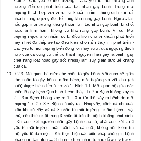
kiện 2: Các yếu tố môi trường - Các yếu tố môi trƣờng ảnh
hƣởng đến sự phát triển của tác nhân gây bệnh. Trong môi
trƣờng thích hợp với vi rút, vi khuẩn, nấm, chúng sinh sản rất
nhanh, tăng cƣờng độc tố, tăng khả năng gây bệnh. Ngƣợc lại,
nếu gặp môi trƣờng không thuận lợi, tác nhân gây bệnh bị chết
hoặc bị kìm hãm, không có khả năng gây bệnh. Ví dụ: Môi
trƣờng nƣớc bị ô nhiễm sẽ là điều kiện cho vi khuẩn phát triển
hay nhiệt độ thấp sẽ tạo điều kiện cho nấm thủy mi phát triển -
Các yếu tố môi trƣờng biến động lớn hay vƣợt quá ngƣỡng thích
hợp của cá cũng có thể trở thành nguyên nhân gây ra bệnh, gây
chết hàng loạt hoặc gây sốc (tress) làm suy giảm sức để kháng
của cá.
9 2.3. Mối quan hệ giữa các nhân tố gây bệnh Mối quan hệ giữa
các nhân tố gây bệnh: mầm bệnh, môi trƣờng và vật chủ (cá
nuôi) đƣợc biểu diễn ở sơ đồ 1. Hình 1-1. Mối quan hệ giữa các
nhân tố gây bệnh Qua hình 1 cho thấy: 1+ 2 = Bệnh không xảy ra
2 + 3 = Bệnh không xảy ra 1 + 3 = Có thể xảy ra bệnh do môi
trƣờng 1 + 2 + 3 = Bệnh sẽ xảy ra - Nhƣ vậy, bệnh cá chỉ xuất
hiện khi có đầy đủ cả 3 nhân tố môi trƣờng - mầm bệnh - vật
chủ, nếu thiếu một trong 3 nhân tố trên thì bệnh không phát sinh.
- Khi xem xét nguyên nhân gây bệnh cho cá, phải xem xét cả 3
yếu tố môi trƣờng, mầm bệnh và cá nuôi, không nên kiểm tra
một yếu tố đơn độc. - Khi thực hiện các biện pháp phòng trị bệnh
phải quan tâm đến cả 3 nhân tố trên, nhân tố nào dễ xử lý trƣớc,