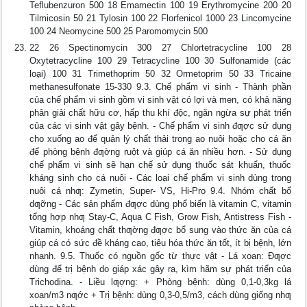
Teflubenzuron 500 18 Emamectin 100 19 Erythromycine 200 20
Tilmicosin 50 21 Tylosin 100 22 Florfenicol 1000 23 Lincomycine
100 24 Neomycine 500 25 Paromomycin 500
22 26 Spectinomycin 300 27 Chlortetracycline 100 28
Oxytetracycline 100 29 Tetracycline 100 30 Sulfonamide (các
loại) 100 31 Trimethoprim 50 32 Ormetoprim 50 33 Tricaine
methanesulfonate 15-330 9.3. Chế phẩm vi sinh - Thành phần
của chế phẩm vi sinh gồm vi sinh vật có lợi và men, có khả năng
phân giải chất hữu cơ, hấp thu khí độc, ngăn ngừa sự phát triển
của các vi sinh vật gây bệnh. - Chế phẩm vi sinh đƣợc sử dụng
cho xuống ao để quản lý chất thải trong ao nuôi hoặc cho cá ăn
để phòng bệnh đƣờng ruột và giúp cá ăn nhiều hơn. - Sử dụng
chế phẩm vi sinh sẽ hạn chế sử dụng thuốc sát khuẩn, thuốc
kháng sinh cho cá nuôi - Các loại chế phẩm vi sinh dùng trong
nuôi cá nhƣ: Zymetin, Super- VS, Hi-Pro 9.4. Nhóm chất bổ
dƣỡng - Các sản phẩm đƣợc dùng phổ biến là vitamin C, vitamin
tổng hợp nhƣ Stay-C, Aqua C Fish, Grow Fish, Antistress Fish -
Vitamin, khoáng chất thƣờng đƣợc bổ sung vào thức ăn của cá
giúp cá có sức đề kháng cao, tiêu hóa thức ăn tốt, ít bị bệnh, lớn
nhanh. 9.5. Thuốc có nguồn gốc từ thực vật - Lá xoan: Đƣợc
dùng để trị bệnh do giáp xác gây ra, kìm hãm sự phát triển của
Trichodina. - Liều lƣợng: + Phòng bệnh: dùng 0,1-0,3kg lá
xoan/m3 nƣớc + Trị bệnh: dùng 0,3-0,5/m3, cách dùng giống nhƣ