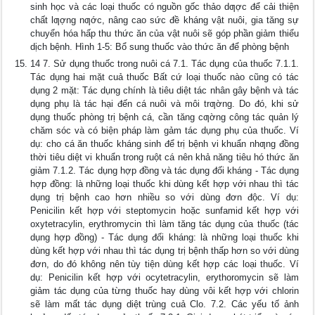
sinh học và các loại thuốc có nguồn gốc thảo dƣợc để cải thiện
chất lƣợng nƣớc, nâng cao sức đề kháng vật nuôi, gia tăng sự
chuyển hóa hấp thu thức ăn của vật nuôi sẽ góp phần giảm thiểu
dịch bệnh. Hình 1-5: Bổ sung thuốc vào thức ăn để phòng bệnh
14 7. Sử dụng thuốc trong nuôi cá 7.1. Tác dụng của thuốc 7.1.1.
Tác dụng hai mặt cuả thuốc Bất cứ loại thuốc nào cũng có tác
dụng 2 mặt: Tác dụng chính là tiêu diệt tác nhân gây bệnh và tác
dụng phụ là tác hại đến cá nuôi và môi trƣờng. Do đó, khi sử
dụng thuốc phòng trị bệnh cá, cần tăng cƣờng công tác quản lý
chăm sóc và có biện pháp làm gảm tác dụng phụ của thuốc. Ví
dụ: cho cá ăn thuốc kháng sinh để trị bệnh vi khuẩn nhƣng đồng
thời tiêu diệt vi khuẩn trong ruột cá nên khả năng tiêu hó thức ăn
giảm 7.1.2. Tác dụng hợp đồng và tác dụng đối kháng - Tác dụng
hợp đồng: là những loại thuốc khi dùng kết hợp với nhau thì tác
dụng trị bệnh cao hơn nhiều so với dùng đơn độc. Ví dụ:
Penicilin kết hợp với steptomycin hoặc sunfamid kết hợp với
oxytetracylin, erythromycin thì làm tăng tác dụng của thuốc (tác
dụng hợp đồng) - Tác dụng đối kháng: là những loại thuốc khi
dùng kết hợp với nhau thì tác dụng trị bệnh thấp hơn so với dùng
đơn, do đó không nên tùy tiện dùng kết hợp các loại thuốc. Ví
dụ: Penicilin kết hợp với ocytetracylin, erythoromycin sẽ làm
giảm tác dụng của từng thuốc hay dùng vôi kết hợp với chlorin
sẽ làm mất tác dụng diệt trùng cuả Clo. 7.2. Các yếu tố ảnh