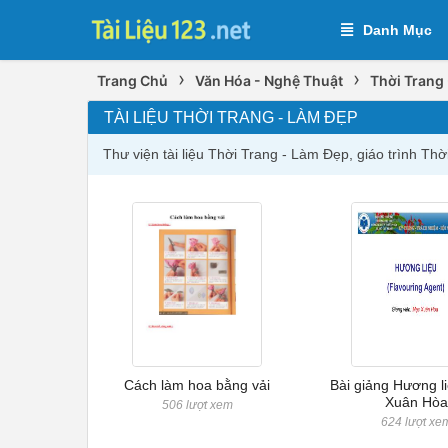
Danh Mục
›
›
Trang Chủ
Văn Hóa - Nghệ Thuật
Thời Trang
TÀI LIỆU THỜI TRANG - LÀM ĐẸP
Thư viện tài liệu Thời Trang - Làm Đẹp, giáo trình T
Cách làm hoa bằng vải
Bài giảng Hương l
Xuân Hòa
506 lượt xem
624 lượt xe