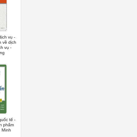
ịch vụ -
 về dịch
h vụ -
ang
uốc tế -
ản phẩm
n Minh