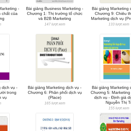
Marketing -
Bài giảng Business Marketing -
Bài giảng Marketing d
 chất của
Chương 1: Thị trường tổ chức
Chương 9: Chiêu th
ing
và B2B Marketing
Marketing dịch vụ (P
m
147 lượt xem
133 lượt xem
 dịch vụ -
Bài giảng Marketing dịch vụ -
Bài giảng Marketing d
ời trong
Chương 6: Phân phối dịch vụ
Chương 5: Marketing
h vụ
(Place)
dịch vụ - Định giá d
Nguyễn Thị T
m
165 lượt xem
155 lượt xem