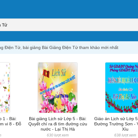
n Tử
iảng Điện Tử, bài giảng Bài Giảng Điện Tử tham khảo mới nhất
 1 - Bài:
Bài giảng Lịch sử Lớp 5 - Bài:
Giáo án Lịch sử Lớp 5 
m vi 8 - Đỗ
Quyết chí ra đi tìm đường cứu
Đường Trường Sơn - 
nước - Lại Thị Hà
Xíu
m
630 lượt xem
638 lượt xem