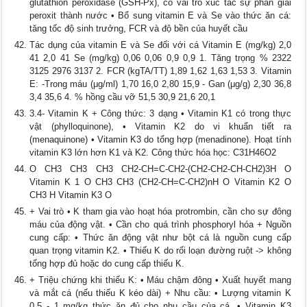
glutathion peroxidase (GSH-Px), có vai trò xúc tác sự phân giải
peroxit thành nước • Bổ sung vitamin E và Se vào thức ăn cá:
tăng tốc độ sinh trưởng, FCR và độ bền của huyết cầu
Tác dụng của vitamin E và Se đối với cá Vitamin E (mg/kg) 2,0
41 2,0 41 Se (mg/kg) 0,06 0,06 0,9 0,9 1. Tăng trọng % 2322
3125 2976 3137 2. FCR (kgTA/TT) 1,89 1,62 1,63 1,53 3. Vitamin
E: -Trong máu (μg/ml) 1,70 16,0 2,80 15,9 - Gan (μg/g) 2,30 36,8
3,4 35,6 4. % hồng cầu vỡ 51,5 30,9 21,6 20,1
3.4- Vitamin K + Công thức: 3 dạng • Vitamin K1 có trong thực
vật (phylloquinone), • Vitamin K2 do vi khuẩn tiết ra
(menaquinone) • Vitamin K3 do tổng hợp (menadinone). Hoạt tính
vitamin K3 lớn hơn K1 và K2. Công thức hóa học: C31H46O2
O CH3 CH3 CH3 CH2-CH=C-CH2-(CH2-CH2-CH-CH2)3H O
Vitamin K 1 O CH3 CH3 (CH2-CH=C-CH2)nH O Vitamin K2 O
CH3 H Vitamin K3 O
+ Vai trò • K tham gia vào hoạt hóa protrombin, cần cho sự đông
máu của động vật. • Cần cho quá trình phosphoryl hóa + Nguồn
cung cấp: • Thức ăn động vật như bột cá là nguồn cung cấp
quan trọng vitamin K2. • Thiếu K do rối loạn đường ruột -> không
tổng hợp đủ hoặc do cung cấp thiếu K.
+ Triệu chứng khi thiếu K: • Máu chậm đông • Xuất huyết mang
và mắt cá (nếu thiếu K kéo dài) + Nhu cầu: • Lượng vitamin K
0,5 - 1 mg/kg thức ăn đủ cho nhu cầu của cá. • Vitamin K3