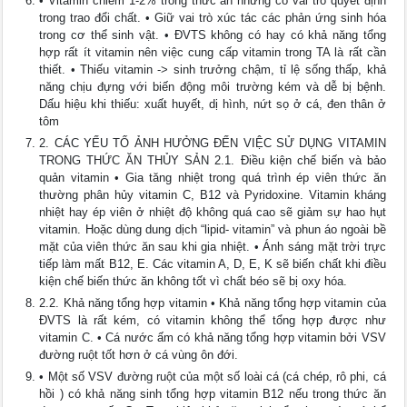
• Vitamin chiếm 1-2% trong thức ăn nhưng có vai trò quyết định
trong trao đổi chất. • Giữ vai trò xúc tác các phản ứng sinh hóa
trong cơ thể sinh vật. • ĐVTS không có hay có khả năng tổng
hợp rất ít vitamin nên việc cung cấp vitamin trong TA là rất cần
thiết. • Thiếu vitamin -> sinh trưởng chậm, tỉ lệ sống thấp, khả
năng chịu đựng với biến động môi trường kém và dễ bị bệnh.
Dấu hiệu khi thiếu: xuất huyết, dị hình, nứt sọ ở cá, đen thân ở
tôm
2. CÁC YẾU TỐ ẢNH HƯỞNG ĐẾN VIỆC SỬ DỤNG VITAMIN
TRONG THỨC ĂN THỦY SẢN 2.1. Điều kiện chế biến và bảo
quản vitamin • Gia tăng nhiệt trong quá trình ép viên thức ăn
thường phân hủy vitamin C, B12 và Pyridoxine. Vitamin kháng
nhiệt hay ép viên ở nhiệt độ không quá cao sẽ giảm sự hao hụt
vitamin. Hoặc dùng dung dịch “lipid- vitamin” và phun áo ngoài bề
mặt của viên thức ăn sau khi gia nhiệt. • Ánh sáng mặt trời trực
tiếp làm mất B12, E. Các vitamin A, D, E, K sẽ biến chất khi điều
kiện chế biến thức ăn không tốt vì chất béo sẽ bị oxy hóa.
2.2. Khả năng tổng hợp vitamin • Khả năng tổng hợp vitamin của
ĐVTS là rất kém, có vitamin không thể tổng hợp được như
vitamin C. • Cá nước ấm có khả năng tổng hợp vitamin bởi VSV
đường ruột tốt hơn ở cá vùng ôn đới.
• Một số VSV đường ruột của một số loài cá (cá chép, rô phi, cá
hồi ) có khả năng sinh tổng hợp vitamin B12 nếu trong thức ăn