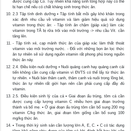
được cung cấp Co. Tuy nhiên khả năng sinh tổng hợp này có thể
bị hạn chế nếu có chất kháng sinh trong thức ăn.
2.3 Tập tính dinh dưỡng • Tập tính bắt mồi gây khó khăn trong
xác định nhu cầu về vitamin và làm giảm hiệu quả sử dụng
vitamin trong thức ăn: - Tập tính ăn chậm (giáp xác) làm các
vitamin trong TĂ bị rữa trôi vào môi trường -> nhu cầu Vit. cần
tăng lên.
- Tập tính xé, cạp mảnh thức ăn của giáp xác làm thất thoát
vitamin vào môi trường nước. - Đối với những bọn ăn lọc thức
ăn tự nhiên sẽ sử dụng nguồn vitamin rất phong phú trong nguồn
thức ăn này.
2.4. Điều kiện nuôi dưỡng • Nuôi quảng canh hay quảng canh cải
tiến không cần cung cấp vitamin vì ĐVTS có thể lấy từ thức ăn
tự nhiên. • Nuôi bán thâm canh, thâm canh và nuôi trong lồng bè,
thức ăn tự nhiên rất giới hạn nên cần phải cung cấp đầy đủ
vitamin.
2.5. Điều kiện sinh lý của cá • Giai đoạn ấu trùng, tôm cá cần
được cung cấp lượng vitamin C nhiều hơn giai đoạn trưởng
thành và bố mẹ. • Ở giai đoạn ấu trùng tôm cần bổ sung 200 mg
vitamin C/kg thức ăn, giai đoạn tôm giống cần bổ sung 100
mg/kg thức ăn.
• Trong thời kỳ sinh sản cần lượng lớn A, E, C. • C có tác dụng
tăng khả năng chịu đựng của tôm cá khi đánh bắt hay khi vận