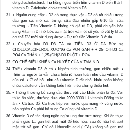
dehydrocholesterol. Tia hồng ngoại biến tiền vitamin D biến thành
vitamin D. 7-dehydro cholesterol Vitamin D3
+ Nguồn cung cấp: - D2 có trong thực vật - D3 có rất nhiều trong
dầu gan cá, mỡ cá, trứng; sữa đầu nhiều gấp 6-10 lần sữa
thường. - Tiền Vitamin D không có giá trị DD, phải chuyển hóa
sang Vitamin D nhờ bức xạ mặt trời và một số yếu tố vật lý khác
cơ thể ĐV mới sử dụng được - Dự trữ tiền Vitamin D ở da
+ Chuyển hóa D3 D3 TĂ và TIỀN D3 Ở DA Bức xạ
CHOLECALCIFEROL XƯƠNG Ca PO4 GAN + + 25- OH-D3 Ca
PO4 Ca THẬN + 1,25-(OH)2-D3 RUỘT + PO4
CƠ CHẾ ĐIỀU KHIỂN Ca HUYẾT CỦA VITAMIN D
Thiếu vitamin D3 ở cá • Nghèo sinh trưởng, gan nhiều mỡ. •
Hiện tại người ta vẫn chưa hiểu rõ hoàn toàn nhu cầu vitamin D
của cá. • Ở cá hồi, nhu cầu vitamin D rất nhỏ, khẩu phần không
chứa calciferol vẫn không biểu hiện triệu chứng thiếu hụt.
• Thông thường bổ sung dầu thực vật vào khẩu phần là đủ. Với
thức ăn viên, thường đưa vào 2000-3000 IU vitamin D3/kg thức
ăn. • Cá trao đổi Ca trực tiếp với nước qua mang -> vùng nước
nào nghèo Ca phải bổ sung Ca cùng với vitamin D.
Vitamin D có tác dụng ngăn ngừa ung thư trực tràng: Khi ăn thực
phẩm giàu L., gan tiết axit mật để tiêu hóa, sau đó hầu hết axit
mật trở về gan. Chỉ có Lithocolic acid (LCA) không về gan mà