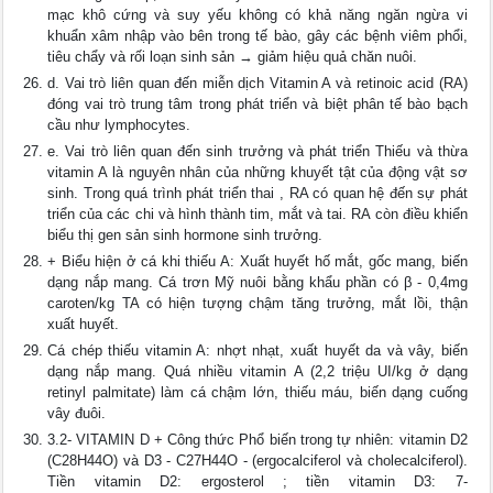
mạc khô cứng và suy yếu không có khả năng ngăn ngừa vi
khuẩn xâm nhập vào bên trong tế bào, gây các bệnh viêm phổi,
tiêu chẩy và rối loạn sinh sản → giảm hiệu quả chăn nuôi.
d. Vai trò liên quan đến miễn dịch Vitamin A và retinoic acid (RA)
đóng vai trò trung tâm trong phát triển và biệt phân tế bào bạch
cầu như lymphocytes.
e. Vai trò liên quan đến sinh trưởng và phát triển Thiếu và thừa
vitamin A là nguyên nhân của những khuyết tật của động vật sơ
sinh. Trong quá trình phát triển thai , RA có quan hệ đến sự phát
triển của các chi và hình thành tim, mắt và tai. RA còn điều khiển
biểu thị gen sản sinh hormone sinh trưởng.
+ Biểu hiện ở cá khi thiếu A: Xuất huyết hố mắt, gốc mang, biến
dạng nắp mang. Cá trơn Mỹ nuôi bằng khẩu phần có β - 0,4mg
caroten/kg TA có hiện tượng chậm tăng trưởng, mắt lồi, thận
xuất huyết.
Cá chép thiếu vitamin A: nhợt nhạt, xuất huyết da và vây, biến
dạng nắp mang. Quá nhiều vitamin A (2,2 triệu UI/kg ở dạng
retinyl palmitate) làm cá chậm lớn, thiếu máu, biến dạng cuống
vây đuôi.
3.2- VITAMIN D + Công thức Phổ biến trong tự nhiên: vitamin D2
(C28H44O) và D3 - C27H44O - (ergocalciferol và cholecalciferol).
Tiền vitamin D2: ergosterol ; tiền vitamin D3: 7-