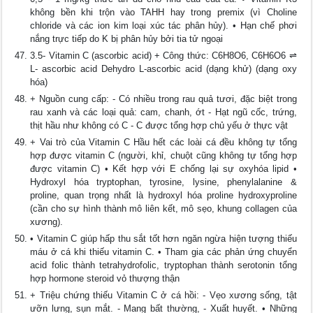
không bền khi trộn vào TAHH hay trong premix (vì Choline
chloride và các ion kim loại xúc tác phân hủy). • Hạn chế phơi
nắng trực tiếp do K bị phân hủy bởi tia tử ngoại
3.5- Vitamin C (ascorbic acid) + Công thức: C6H8O6, C6H6O6 ⇌
L- ascorbic acid Dehydro L-ascorbic acid (dạng khử) (dạng oxy
hóa)
+ Nguồn cung cấp: - Có nhiều trong rau quả tươi, đặc biệt trong
rau xanh và các loại quả: cam, chanh, ớt - Hạt ngũ cốc, trứng,
thịt hầu như không có C - C được tổng hợp chủ yếu ở thực vật
+ Vai trò của Vitamin C Hầu hết các loài cá đều không tự tổng
hợp được vitamin C (người, khỉ, chuột cũng không tự tổng hợp
được vitamin C) • Kết hợp với E chống lại sự oxyhóa lipid •
Hydroxyl hóa tryptophan, tyrosine, lysine, phenylalanine &
proline, quan trọng nhất là hydroxyl hóa proline hydroxyproline
(cần cho sự hình thành mô liên kết, mô sẹo, khung collagen của
xương).
• Vitamin C giúp hấp thu sắt tốt hơn ngăn ngừa hiện tượng thiếu
máu ở cá khi thiếu vitamin C. • Tham gia các phản ứng chuyển
acid folic thành tetrahydrofolic, tryptophan thành serotonin tổng
hợp hormone steroid vỏ thượng thận
+ Triệu chứng thiếu Vitamin C ở cá hồi: - Vẹo xương sống, tật
ưỡn lưng, sụn mắt. - Mang bất thường, - Xuất huyết. • Những