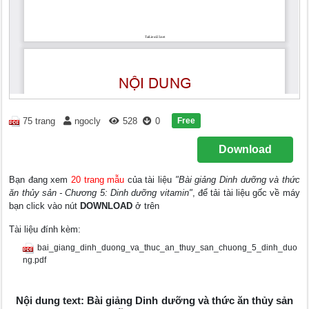
Free
75 trang
ngocly
528
0
Download
Bạn đang xem
20 trang mẫu
của tài liệu
"Bài giảng Dinh dưỡng và thức
ăn thủy sản - Chương 5: Dinh dưỡng vitamin"
, để tải tài liệu gốc về máy
bạn click vào nút
DOWNLOAD
ở trên
Tài liệu đính kèm:
bai_giang_dinh_duong_va_thuc_an_thuy_san_chuong_5_dinh_duo
ng.pdf
Nội dung text: Bài giảng Dinh dưỡng và thức ăn thủy sản