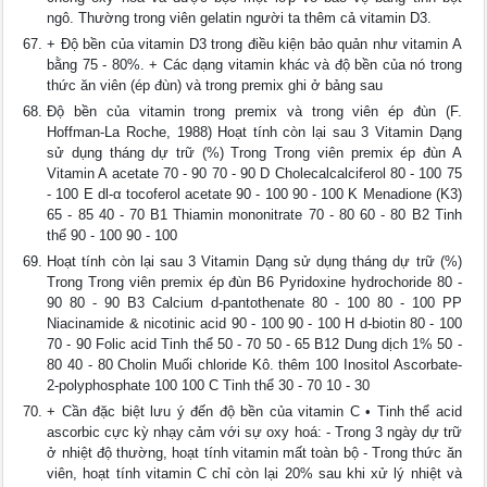
ngô. Thường trong viên gelatin người ta thêm cả vitamin D3.
+ Độ bền của vitamin D3 trong điều kiện bảo quản như vitamin A
bằng 75 - 80%. + Các dạng vitamin khác và độ bền của nó trong
thức ăn viên (ép đùn) và trong premix ghi ở bảng sau
Độ bền của vitamin trong premix và trong viên ép đùn (F.
Hoffman-La Roche, 1988) Hoạt tính còn lại sau 3 Vitamin Dạng
sử dụng tháng dự trữ (%) Trong Trong viên premix ép đùn A
Vitamin A acetate 70 - 90 70 - 90 D Cholecalcalciferol 80 - 100 75
- 100 E dl-α tocoferol acetate 90 - 100 90 - 100 K Menadione (K3)
65 - 85 40 - 70 B1 Thiamin mononitrate 70 - 80 60 - 80 B2 Tinh
thể 90 - 100 90 - 100
Hoạt tính còn lại sau 3 Vitamin Dạng sử dụng tháng dự trữ (%)
Trong Trong viên premix ép đùn B6 Pyridoxine hydrochoride 80 -
90 80 - 90 B3 Calcium d-pantothenate 80 - 100 80 - 100 PP
Niacinamide & nicotinic acid 90 - 100 90 - 100 H d-biotin 80 - 100
70 - 90 Folic acid Tinh thể 50 - 70 50 - 65 B12 Dung dịch 1% 50 -
80 40 - 80 Cholin Muối chloride Kô. thêm 100 Inositol Ascorbate-
2-polyphosphate 100 100 C Tinh thể 30 - 70 10 - 30
+ Cần đặc biệt lưu ý đến độ bền của vitamin C • Tinh thể acid
ascorbic cực kỳ nhạy cảm với sự oxy hoá: - Trong 3 ngày dự trữ
ở nhiệt độ thường, hoạt tính vitamin mất toàn bộ - Trong thức ăn
viên, hoạt tính vitamin C chỉ còn lại 20% sau khi xử lý nhiệt và