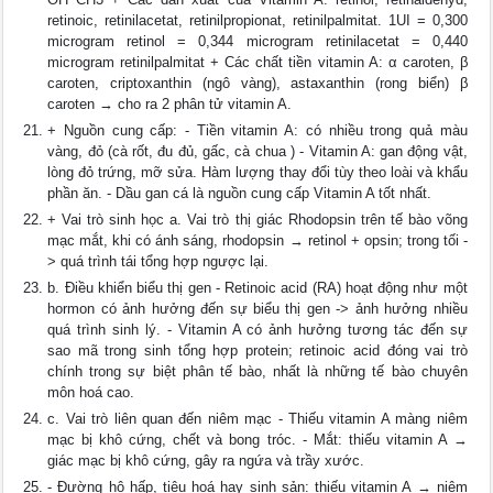
retinoic, retinilacetat, retinilpropionat, retinilpalmitat. 1UI = 0,300
microgram retinol = 0,344 microgram retinilacetat = 0,440
microgram retinilpalmitat + Các chất tiền vitamin A: α caroten, β
caroten, criptoxanthin (ngô vàng), astaxanthin (rong biển) β
caroten → cho ra 2 phân tử vitamin A.
+ Nguồn cung cấp: - Tiền vitamin A: có nhiều trong quả màu
vàng, đỏ (cà rốt, đu đủ, gấc, cà chua ) - Vitamin A: gan động vật,
lòng đỏ trứng, mỡ sửa. Hàm lượng thay đổi tùy theo loài và khẩu
phần ăn. - Dầu gan cá là nguồn cung cấp Vitamin A tốt nhất.
+ Vai trò sinh học a. Vai trò thị giác Rhodopsin trên tế bào võng
mạc mắt, khi có ánh sáng, rhodopsin → retinol + opsin; trong tối -
> quá trình tái tổng hợp ngược lại.
b. Điều khiển biểu thị gen - Retinoic acid (RA) hoạt động như một
hormon có ảnh hưởng đến sự biểu thị gen -> ảnh hưởng nhiều
quá trình sinh lý. - Vitamin A có ảnh hưởng tương tác đến sự
sao mã trong sinh tổng hợp protein; retinoic acid đóng vai trò
chính trong sự biệt phân tế bào, nhất là những tế bào chuyên
môn hoá cao.
c. Vai trò liên quan đến niêm mạc - Thiếu vitamin A màng niêm
mạc bị khô cứng, chết và bong tróc. - Mắt: thiếu vitamin A →
giác mạc bị khô cứng, gây ra ngứa và trầy xước.
- Đường hô hấp, tiêu hoá hay sinh sản: thiếu vitamin A → niêm