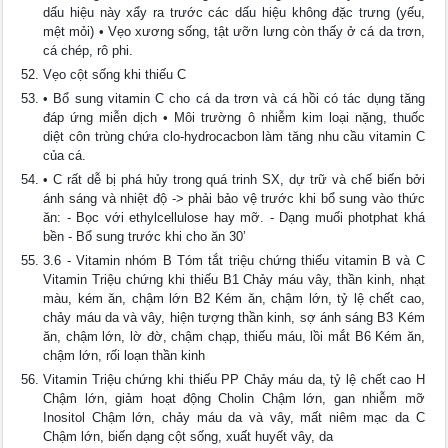
dấu hiệu này xẩy ra trước các dấu hiệu không đặc trưng (yếu,
mệt mỏi) • Vẹo xương sống, tật ưỡn lưng còn thấy ở cá da trơn,
cá chép, rô phi.
Vẹo cột sống khi thiếu C
• Bổ sung vitamin C cho cá da trơn và cá hồi có tác dụng tăng
đáp ứng miễn dịch • Môi trường ô nhiễm kim loại nặng, thuốc
diệt côn trùng chứa clo-hydrocacbon làm tăng nhu cầu vitamin C
của cá.
• C rất dễ bị phá hủy trong quá trinh SX, dự trữ và chế biến bởi
ánh sáng và nhiệt độ -> phải bảo vệ trước khi bổ sung vào thức
ăn: - Bọc với ethylcellulose hay mỡ. - Dạng muối photphat khá
bền - Bổ sung trước khi cho ăn 30’
3.6 - Vitamin nhóm B Tóm tắt triệu chứng thiếu vitamin B và C
Vitamin Triệu chứng khi thiếu B1 Chảy máu vây, thần kinh, nhạt
màu, kém ăn, chậm lớn B2 Kém ăn, chậm lớn, tỷ lệ chết cao,
chảy máu da và vây, hiện tượng thần kinh, sợ ánh sáng B3 Kém
ăn, chậm lớn, lờ đờ, chậm chạp, thiếu máu, lồi mắt B6 Kém ăn,
chậm lớn, rối loạn thần kinh
Vitamin Triệu chứng khi thiếu PP Chảy máu da, tỷ lệ chết cao H
Chậm lớn, giảm hoạt động Cholin Chậm lớn, gan nhiễm mỡ
Inositol Chậm lớn, chảy máu da và vây, mất niêm mạc da C
Chậm lớn, biến dạng cột sống, xuất huyết vây, da