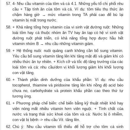
4- Nhu cầu vitamin của tôm và cá 4.1. Những yếu tố chi phối nhu
cầu + Tập tính ăn của tôm và cá. Ví dụ: tôm tiêu thụ thức ăn
chậm hàng giờ → mức vitamin trong TA phải cao để bù lại
vitamin bị mất trong nước.
+ Khả năng tổng hợp vitamin của vi sinh vật đường ruột: Những
loài tôm hay cá thuộc nhóm ăn TV hay ăn tạp có hệ vi sinh vật
đường ruột phát triển, có khả năng tổng hợp được hầu hết
vitamin nhóm B → nhu cầu những vitamin giảm.
+ Hệ thống nuôi: nuôi quảng canh không cần bổ sung vitamin.
Yêu cầu bổ sung vitamin tăng lên khi tăng mật độ và giảm khi có
nhiều thức ăn tự nhiên. + Kích cỡ và tốc độ tăng trưởng của các
loài tôm và cá: nhu cầu/đơn vị khối lượng giảm khi khối lượng
con vật tăng.
+ Thành phần dinh dưỡng của khẩu phần: Ví dụ: nhu cầu
tocopherol, thiamine và piridoxine tăng lên khi nồng độ acid béo
chưa no, carbohydrate và protein khẩu phần cao theo thứ tự
tương ứng.
+ Phương pháp chế biến: chế biến bằng kỹ thuật nhiệt khô hay
viên nóng mất nhiều vitamin hơn viên nguội. + Tính chất của
nước và trạng thái sức khoẻ của tôm và cá: Nước bị ô nhiễm,
con vật bị bệnh -> nhu cầu Vit. tăng lên.
Chú ý: Nhu cầu vitamin tối thiểu để hỗ trợ cho tôm cá sinh