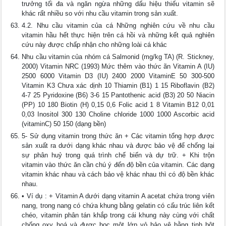
trưởng tối đa và ngăn ngừa những dấu hiệu thiếu vitamin sẽ
khác rất nhiều so với nhu cầu vitamin trong sản xuất.
4.2. Nhu cầu vitamin của cá Những nghiên cứu về nhu cầu
vitamin hầu hết thực hiện trên cá hồi và những kết quả nghiên
cứu này được chấp nhận cho những loài cá khác
Nhu cầu vitamin của nhóm cá Salmonid (mg/kg TA) (R. Stickney,
2000) Vitamin NRC (1993) Mức thêm vào thức ãn Vitamin A (IU)
2500 6000 Vitamin D3 (IU) 2400 2000 VitaminE 50 300-500
Vitamin K3 Chưa xác dịnh 10 Thiamin (B1) 1 15 Riboflavin (B2)
4-7 25 Pyridoxine (B6) 3-6 15 Pantothenic acid (B3) 20 50 Niacin
(PP) 10 180 Biotin (H) 0,15 0,6 Folic acid 1 8 Vitamin B12 0,01
0,03 Inositol 300 130 Choline chloride 1000 1000 Ascorbic acid
(vitaminC) 50 150 (dạng bền)
5- Sử dụng vitamin trong thức ăn + Các vitamin tổng hợp được
sản xuất ra dưới dạng khác nhau và được bảo vệ để chống lại
sự phân huỷ trong quá trình chế biến và dự trữ. + Khi trộn
vitamin vào thức ăn cần chú ý đến độ bền của vitamin. Các dạng
vitamin khác nhau và cách bảo vệ khác nhau thì có độ bền khác
nhau.
• Ví dụ : + Vitamin A dưới dạng vitamin A acetat chứa trong viên
nang, trong nang có chứa khung bằng gelatin có cấu trúc liên kết
chéo, vitamin phân tán khắp trong cái khung này cùng với chất
chống oxy hoá và được bọc một lớp vỏ bảo vệ bằng tinh bột