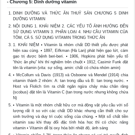
- Chương 5: Dinh dưỡng vitamin
DINH DƯỠNG VÀ THỨC ĂN THUỶ SẢN CHƯƠNG 5 DINH
DƯỠNG VITAMIN
NỘI DUNG 1. KHÁI NIỆM 2. CÁC YẾU TỐ ẢNH HƯỞNG ĐẾN
SỬ DỤNG VITAMIN 3. PHÂN LOẠI 4. NHU CẦU VITAMIN CỦA
TÔM, CÁ 5. SỬ DỤNG VITAMIN TRONG THỨC ĂN
1. KHÁI NIỆM • Vitamin là nhóm chất DD thiết yếu được phát
hiện sau cùng. • 1897, Eifkman (Hà Lan) phát hiện gạo lứt, cám
gạo trị được bệnh beri-beri. • 1906, Hopkins phát hiện yếu tố
“thức ăn phụ” khi thí nghiệm trên chuột • 1912, Casimir Funk đặt
tên là vitamin (vita: sự sống, amin: chất có chứa nhóm amin)
• McCollum và Davis (1913) và Osboene và Mendel (1914) chia
vitamin thành 2 nhóm: A: tan trong dầu và B: tan trong nước. •
Host và Flolich tìm ra chất ngăn ngừa chảy máu chân răng
(scobus) đặt tên là Vitamin C (tan trong nước nhưng không chứa
N)
• Vitamin là một nhóm chất hữu cơ mà động vật yêu cầu với số
lượng rất ít so với các chất DD khác nhưng cần thiết cho sự
sinh trưởng và duy trì cuộc sống của chúng. • Một số chất tiền
vitamin sau khi thay đổi đặc tính hóa học thì có chức năng
vitamin • Vitamin dễ bị oxy hóa bởi nhiệt độ, ánh sáng