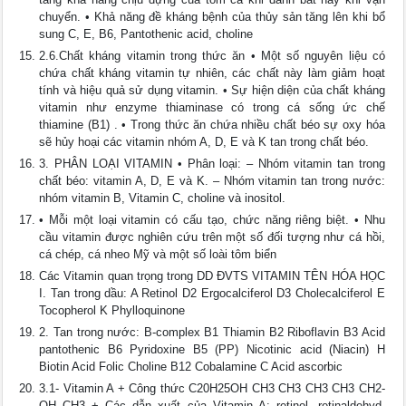
chuyển. • Khả năng đề kháng bệnh của thủy sản tăng lên khi bổ
sung C, E, B6, Pantothenic acid, choline
2.6.Chất kháng vitamin trong thức ăn • Một số nguyên liệu có
chứa chất kháng vitamin tự nhiên, các chất này làm giảm hoạt
tính và hiệu quả sử dụng vitamin. • Sự hiện diện của chất kháng
vitamin như enzyme thiaminase có trong cá sống ức chế
thiamine (B1) . • Trong thức ăn chứa nhiều chất béo sự oxy hóa
sẽ hủy hoại các vitamin nhóm A, D, E và K tan trong chất béo.
3. PHÂN LOẠI VITAMIN • Phân loại: – Nhóm vitamin tan trong
chất béo: vitamin A, D, E và K. – Nhóm vitamin tan trong nước:
nhóm vitamin B, Vitamin C, choline và inositol.
• Mỗi một loại vitamin có cấu tạo, chức năng riêng biệt. • Nhu
cầu vitamin được nghiên cứu trên một số đối tượng như cá hồi,
cá chép, cá nheo Mỹ và một số loài tôm biển
Các Vitamin quan trọng trong DD ĐVTS VITAMIN TÊN HÓA HỌC
I. Tan trong dầu: A Retinol D2 Ergocalciferol D3 Cholecalciferol E
Tocopherol K Phylloquinone
2. Tan trong nước: B-complex B1 Thiamin B2 Riboflavin B3 Acid
pantothenic B6 Pyridoxine B5 (PP) Nicotinic acid (Niacin) H
Biotin Acid Folic Choline B12 Cobalamine C Acid ascorbic
3.1- Vitamin A + Công thức C20H25OH CH3 CH3 CH3 CH3 CH2-
OH CH3 + Các dẫn xuất của Vitamin A: retinol, retinaldehyd,