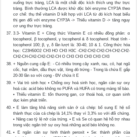
xuống trực tràng, LCA là một chất độc kích thích ung thư trực
tràng. Bình thường LCA được khử độc bởi enzyme CYP3A theo
cơ chế: thụ thể vitamin D kết hợp với LCA từ đó kích hoạt biểu
thị gen đối với enzyme CYP3A -> Thiếu vitamin D -> tăng nguy
cơ ung thư trực tràng.
3.3- Vitamin E + Công thức Vitamin E có nhiều đồng phân: α
tocopherol, β tocopherol, γ tocopherol & δ tocopherol. Hoạt tính -
tocopherol 100; β, γ, δ lần lượt là: 30-40, 10 & 1. Công thức hóa
học: C23H50O2 CH3 HO CH3 H3C -CH2-CH2-CH2-CH-CH2-CH2-
CH2-CH-CH2-CH2-CH2-CH O CH3 CH3 CH3 CH3 CH3
+ Nguồn cung cấp E: - Có nhiều trong cây xanh, rau, cỏ, hạt ngũ
cốc, hạt mầm, dầu thực vật, lòng đỏ trứng - Trong lá chứa E gấp
20-30 lần so với cọng - ĐV chứa ít E
+ Vai trò sinh học • Chống oxy hoá sinh học, ngăn cản sự oxy
hoá các acid béo không no PUFA và HUFA có trong màng tế bào.
• Thiếu vitamin E: tổn thương gan, cơ thoái hoá, cơ quan sinh
dục kém phát triển.
• E làm tăng khả năng sinh sản ở cá chép: bổ sung E hệ số
thành thục của cá chép là 14,1% thay vì 3,3% so với đối chứng.
• Nâng cao tỷ lệ nở của trứng. • E và Se có quan hệ hỗ trợ nhau
trong việc ngăn trở sự oxy hoá những acid béo không no.
• E ngăn cản sự hinh thành peroxit • Se: thành phần của