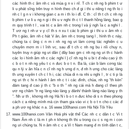
các hình th c âm nh c và múa g n v i nĩ. T ch c nh ng b phim t ư
li u phát sĩng trên truy n hình theo ch đ gi i thi u riêng t ng th lo i
nh c l g n v i khơng gian c a m i th lo i đĩ. C th : cĩ th t ch c nh ng
b phim t ư li u ng n gi i thi u v nghi th c t l thanh hồng làng, bao g
m quy trình t l , vai trị c a âm nh c trong l và ý ngh ĩa c a nghi l .
T ươ ng t nh ư v y cĩ th s n xu t các b phim gi i thi u v âm nh c
Ph t giáo, âm nh c hát V ăn, âm nh c trong tang l , hình th c này,
chúng ta c ũng c n m i nh ng ng ưi làm cơng tác nghiên c u
chuyên mơn m i l ĩnh vc, sau đĩ t ch c nh ng bu i nĩi chuy n,
tuyên truy n giúp ng ưi dân ( đây bao gm c nh ng ng ưi th c hành
các lo i hình âm nh c các nghi l ) cĩ nh ng hi u bi t đ nêu cao ý th
c b o t n nh ng yêu t c n đưc b o t n. Ba là, cán b làm cơng tác
qu n lý v ăn hĩa c n cĩ nh ng h ưng d n, đ nh h ưng cho các làng
th ưng xuyên t ch c l h i, các chùa di n ra nhi u nghi l , tr c ti p là
ng ưi th c hi n hành l âm nh c t i các đình, chùa, nh ng “th kèn”
đám tang đ cao ý th c “b o th ” nh ng cái mà h đang cĩ theo ph
ươ ng châm “tr ng làng nào làng y đánh/ thánh làng nào làng y th
”. Nh ư th , khơng nh ng Hà N i b o t n đưc kho di s n theo phong
cách c a riêng mình mà cịn tham gia vào vi c b o t n cho c các đ
a ph ươ ng khác n a. 16 www.100hanoi.com Hà Nội Tôi Yêu
www.100hanoi.com Văn Hoá phi vật thể Các nh c c dân t c Vi t
Nam Âm nh c là m t ph n khơng th thi u trong cu c s ng m i con
ng ưi chúng ta. N n âm nh c c a Vi t Nam mang đ m tính dân t c,