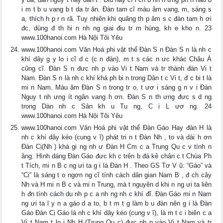
i m t b u vang b t da tr ăn. Đàn tam cĩ màu âm vang, m, sáng s
a, thích h p r n rã. Tuy nhiên khi quãng th p âm s c đàn tam h ơi
đc, dùng đ th hi n nh ng giai điu tr m hùng, kh e kho n. 23
www.100hanoi.com Hà Nội Tôi Yêu
www.100hanoi.com Văn Hoá phi vật thể Đàn S n Đàn S n là nh c
khí dây g y lo i cĩ d c (c n đàn), m t s các n ưc khác Châu Á
cũng cĩ. Ðàn S n đưc nh p vào Vi t Nam và tr thành đàn Vi t
Nam. Đàn S n là nh c khí khá ph bi n trong Dân t c Vi t, đ c bi t là
mi n Nam. Màu âm Ðàn S n trong tr o, t ươ i sáng g n v i Ðàn
Nguy t nh ưng ít ngân vang h ơn. Đàn S n th ưng đưc s d ng
trong Dàn nh c Sân kh u Tu ng, C i L ươ ng. 24
www.100hanoi.com Hà Nội Tôi Yêu
www.100hanoi.com Văn Hoá phi vật thể Đàn Gáo Hay đàn H là
nh c khí dây kéo (cung v ĩ) phát tri n t Ðàn Nh , to và dài h ơn
Ðàn Cị(Nh ) khá gi ng nh ư Ðàn H Cm c a Trung Qu c v tính n
ăng. Hình dáng Ðàn Gáo đưc kh c trên b đá kê chân c t Chùa Ph
t Tích, mi n B c ng ưi ta g i là Ðàn H . Theo GS Tơ V ũ: “Gáo” và
“Cị” là sáng t o ngơn ng cĩ tính cách dân gian Nam B , đ ch cây
Nh và H mi n B c và mi n Trung, mà t nguyên d khi n ng ưi ta liên
h đn tính cách du nh p c a nh ng nh c khí đĩ. Ðàn Gáo mi n Nam
ng ưi ta l y n a gáo d a to, b t m t g làm b u đàn nên g i là Ðàn
Gáo Đàn Cị Gáo là nh c khí dây kéo (cung v ĩ), là m t c i biên c a
Vi t Nam t lo i Nh H (Trung Qu c) đưc nh p vào Vi t Nam và tr