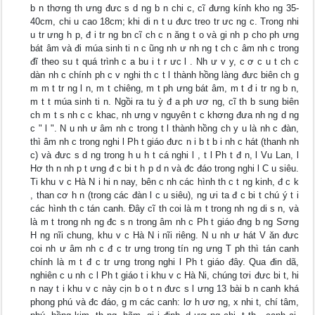
b n thơng th ưng đưc s d ng b n chi c, cĩ đưng kính kho ng 35-
40cm, chi u cao 18cm; khi di n t u đưc treo tr ưc ng c. Trong nhi
u tr ưng h p, đ i tr ng bn cĩ ch c n ăng t o và gi nh p cho ph ưng
bát âm và đi múa sinh ti n c ũng nh ư nh ng t ch c âm nh c trong
đĩ theo su t quá trình c a bu i t r ưc l . Nh ư v y, c ơ c u t ch c
dàn nh c chính ph c v nghi th c t l thành hồng làng đưc biên ch g
m m t tr ng l n, m t chiêng, m t ph ưng bát âm, m t đ i tr ng b n,
m t t múa sinh ti n. Ngồi ra tu ỳ đ a ph ươ ng, cĩ th b sung biên
ch m t s nh c c khac, nh ưng v nguyên t c khơng đưa nh ng d ng
c " l ". N u nh ư âm nh c trong t l thành hồng ch y u là nh c đàn,
thì âm nh c trong nghi l Ph t giáo đưc n i b t b i nh c hát (thanh nh
c) và đưc s d ng trong h u h t cá nghi l , t l Ph t đ n, l Vu Lan, l
Hơ th n nh p t ưng đ c bi t h p d n và đc đáo trong nghi l C u siêu.
Ti khu v c Hà N i hi n nay, bên c nh các hình th c t ng kinh, đ c k
, than cơ h n (trong các đàn l c u siêu), ng ưi ta đ c bi t chú ý t i
các hình th c tán canh. Đây cĩ th coi là m t trong nh ng di s n, và
là m t trong nh ng đc s n trong âm nh c Ph t giáo đng b ng Sơng
H ng nĩi chung, khu v c Hà N i nĩi riêng. N u nh ư hát V ăn đưc
coi nh ư âm nh c đ c tr ưng trong tín ng ưng T ph thì tán canh
chính là m t đ c tr ưng trong nghi l Ph t giáo đây. Qua đin dã,
nghiên c u nh c l Ph t giáo t i khu v c Hà Ni, chúng tơi đưc bi t, hi
n nay t i khu v c này cịn b o t n đưc s l ưng 13 bài b n canh khá
phong phú và đc đáo, g m các canh: lơ h ươ ng, x nhi t, chí tâm,