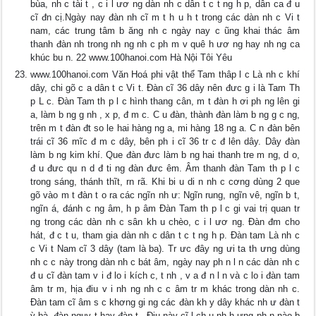
bùa, nh c tài t , c i l ươ ng dàn nh c dân t c t ng h p, dân ca đ u
cĩ đn cị.Ngày nay đàn nh cĩ m t h u h t trong các dàn nh c Vi t
nam, các trung tâm b ăng nh c ngày nay c ũng khai thác âm
thanh đàn nh trong nh ng nh c ph m v quê h ươ ng hay nh ng ca
khúc bu n. 22 www.100hanoi.com Hà Nội Tôi Yêu
www.100hanoi.com Văn Hoá phi vật thể Tam thâp l c Là nh c khí
dây, chi gõ c a dân t c Vi t. Đàn cĩ 36 dây nên đưc g i là Tam Th
p L c. Đàn Tam th p l c hình thang cân, m t đàn h ơi ph ng lên gi
a, làm b ng g nh , x p, đ m c. C u đàn, thành đàn làm b ng g c ng,
trên m t đàn đt so le hai hàng ng a, mi hàng 18 ng a. C n đàn bên
trái cĩ 36 mĩc đ m c dây, bên ph i cĩ 36 tr c đ lên dây. Dây đàn
làm b ng kim khí. Que đàn đưc làm b ng hai thanh tre m ng, d o,
đ u đưc qu n d đ ti ng đàn đưc êm. Âm thanh đàn Tam th p l c
trong sáng, thánh thĩt, rn rã. Khi bi u di n nh c cơng dùng 2 que
gõ vào m t đàn t o ra các ngĩn nh ư: Ngĩn rung, ngĩn vê, ngĩn b t,
ngĩn á, đánh c ng âm, h p âm Đàn Tam th p l c gi vai trị quan tr
ng trong các dàn nh c sân kh u chèo, c i l ươ ng. Đàn đm cho
hát, đ c t u, tham gia dàn nh c dân t c t ng h p. Đàn tam Là nh c
c Vi t Nam cĩ 3 dây (tam là ba). Tr ưc đây ng ưi ta th ưng dùng
nh c c này trong dàn nh c bát âm, ngày nay ph n l n các dàn nh c
đ u cĩ đàn tam v i đ lo i kích c, t nh , v a đ n l n và c lo i đàn tam
âm tr m, hịa điu v i nh ng nh c c âm tr m khác trong dàn nh c.
Đàn tam cĩ âm s c khơng gi ng các đàn kh y dây khác nh ư đàn t
ỳ bà, đàn nguy t hay đàn t . Điu này cĩ l ch u nh h ưng ph n nào b