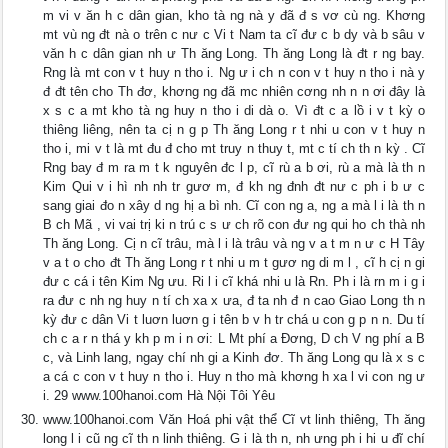
m vi v ăn h c dân gian, kho tà ng nà y đã đ s vơ cù ng. Khơng
mt vù ng đt nà o trên c nư c Vi t Nam ta cĩ đư c b dy và b sâu v
văn h c dân gian nh ư Th ăng Long. Th ăng Long là đt r ng bay.
Rng là mt con v t huy n tho i. Ng ư i ch n con v t huy n tho i nà y
đ đt tên cho Th đơ, khơng ng đã mc nhiên cơng nh n n ơi đây là
x s c a mt kho tà ng huy n tho i di dà o. Vì đt c a lồ i v t kỳ o
thiêng liêng, nên ta cị n g p Th ăng Long r t nhi u con v t huy n
tho i, mi v t là mt đu đ cho mt truy n thuy t, mt c tí ch th n kỳ . Cĩ
Rng bay đ m ra m t k nguyên đc l p, cĩ rù a b ơi, rù a mà là th n
Kim Qui v i hì nh nh tr gươ m, đ kh ng đnh đt nư c ph i b ư c
sang giai đo n xây d ng hị a bì nh. Cĩ con ng a, ng a mà l i là th n
B ch Mã , vi vai trị ki n trú c s ư ch rõ con đư ng qui ho ch thà nh
Th ăng Long. Cị n cĩ trâu, mà l i là trâu và ng v a t m n ư c H Tây
v a t o cho đt Th ăng Long r t nhi u m t gươ ng di m l , cĩ h cị n gi
đư c cá i tên Kim Ng ưu. Ri l i cĩ khá nhi u là Rn. Ph i là rn m i g i
ra đư c nh ng huy n tí ch xa x ưa, đ ta nh đ n cao Giao Long th n
kỳ đư c dân Vi t luơn luơn g i tên b v h tr chá u con g p n n. Du tí
ch c a r n thá y kh p m i n ơi: L Mt phí a Đơng, D ch V ng phí a B
c, và Linh lang, ngay chí nh gi a Kinh đơ. Th ăng Long qu là x s c
a cá c con v t huy n tho i. Huy n tho mà khơng h xa l vi con ng ư
i. 29 www.100hanoi.com Hà Nội Tôi Yêu
www.100hanoi.com Văn Hoá phi vật thể Cĩ vt linh thiêng, Th ăng
long l i cũ ng cĩ th n linh thiêng. G i là th n, nh ưng ph i hi u đĩ chí