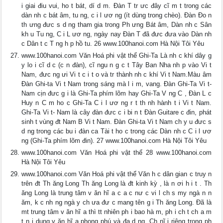
i giai điu vui, ho t bát, dí d m. Đàn T tr ưc đây cĩ m t trong các
dàn nh c bát âm, tu ng, c i l ươ ng (ít dùng trong chèo). Đàn Ðo n
th ưng đưc s d ng tham gia trong Ph ưng Bát âm, Dàn nh c Sân
kh u Tu ng, C i L ươ ng, ngày nay Ðàn T đã đưc đưa vào Dàn nh
c Dân t c T ng h p hồ tu. 26 www.100hanoi.com Hà Nội Tôi Yêu
www.100hanoi.com Văn Hoá phi vật thể Ghi-Ta Là nh c khí dây g
y lo i cĩ d c (c n đàn), cĩ ngu n g c t Tây Ban Nha nh p vào Vi t
Nam, đưc ng ưi Vi t c i t o và tr thành nh c khí Vi t Nam.Màu âm
Ðàn Ghi-ta Vi t Nam trong sáng mà l i m, vang. Đàn Ghi-Ta Vi t-
Nam cịn đưc g i là Ghi-Ta phím lõm hay Ghi-Ta V ng C , Ðàn L c
Huy n C m ho c Ghi-Ta C i l ươ ng r t th nh hành t i Vi t Nam.
Ghi-Ta Vi t- Nam là cây đàn đưc c i bi n t Ðàn Guitare c đin, phát
sinh t vùng đt Nam B Vi t Nam. Đàn Ghi-ta Vi t Nam ch y u đưc s
d ng trong các bu i đàn ca Tài t ho c trong các Dàn nh c C i l ươ
ng (Ghi-Ta phím lõm đin). 27 www.100hanoi.com Hà Nội Tôi Yêu
www.100hanoi.com Văn Hoá phi vật thể 28 www.100hanoi.com
Hà Nội Tôi Yêu
www.100hanoi.com Văn Hoá phi vật thể Văn h c dân gian c truy n
trên đt Th ăng Long Th ăng Long là đt kinh kỳ , là n ơi h i t . Th
ăng Long là trung tâm v ăn hĩ a c a c nư c vi l ch s my ngà n n
ăm, k c nh ng ngà y ch ưa đư c mang tên g i Th ăng Long. Đã là
mt trung tâm v ăn hĩ a thì tt nhiên ph i bao hà m, ph i ch t ch a m
t n i dung v ăn hĩ a phong phú và đa d ng. Ch nĩ i riêng trong ph