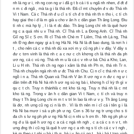
nh là ng ư i, nh ng con ng ư i đã g t b cá i ti u ngã nh nhen, đ đt đ
n m c đi ngã , mà ta g i là thá nh. Đã cĩ mt chuyên đ v đo Thá nh
Vi t Nam. Cá c Thá nh đ u cĩ s tí ch đ tr thà nh th n tho i, c tí ch
hay giai tho i đ là m già u cho v ăn h c dân gian Th ăng Long. Điu
tì nh c mà hp lý , l i là rt đc đáo. Th ăng Long chí nh là quê hươ
ng c a quá nhi u v Thá nh. Cĩ Thá nh L a Đơng Anh. Cĩ Thá nh
Giĩ ng Sĩ c S ơn. Ri cĩ Thá nh Chè m T Liêm, Thá nh Lá ng, Thá
nh Đ ng đen ngay gi a lị ng Hà Ni. Hà Ni là đt bao dung, là nơi h i
t , cho nên cá c v thá nh dù xa xơi m y cũ ng ph i v đây. V đây s
đư c tơn vinh là thá nh c a c nư c ch khơng ch là thá nh đa ph
ươ ng, cá c vù ng. Thá nh m u là cá c v nh ư bà Chú a Kho, Lan,
Li u H nh. Thá nh ch ng ngo i xâm là thá nh Ph m, thá nh Tr n.
Thá nh chuyên ngà nh nh ư đc Thá nh Chu. Cị n cĩ c thá nh n ư c
ngồ i n a. Thá nh Quan và Thá nh V ăn X ươ ng v n đư c ng ư i
dân trên đt Hà Ni hà nh h ươ ng sù ng bá i, khơng h cĩ kỳ th gì v
qu c t ch. Truy n thánhlà c mt kho tà ng. Truy n thá nh là c mt
kho tà ng. Trong v ăn h c dân gian Vi t Nam, c tí ch và truy n
thuy t Th ăng Long chi m m t v trí ln lao là nh ư v y. Th ăng Long
là đơ, nh ưng cũ ng cị n là th . Vì là th nên m i cĩ cá i tên g i là
Hà Ni ba mươ i sá u ph ph ư ng. Con s 36 tư ng tr ưng cho s ti
đa ch s lư ng ph ph ư ng Hà Ni cị n nhi u h ơn th . Nh ng ph ph ư
ng đ u là quê h ươ ng c a cá c ngà nh ngh , c a cá c s n v t, nh
ưng đng th i cũ ng là quê h ươ ng c a nh ng s tí ch cá c v t ngh ,
kè m theo r t nhi u bà i th ơ, bà i v ăn cú ng t , bà i há t tơn vinh