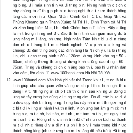
ng b ng, đ i múa sinh ti n và đi tr ng b n. Nh ng hình th c t ch c
này chúng ta cĩ th g p ph bi n trong nghi th c t r ưc thành hồng
làng các n ơi nh ư: Quan Nhân, Chính Kinh, C L c, Giáp Nh t và
Phùng Khoang qu n Thanh Xuân; M Trì H , Đình Thơn xã M Trì
và đình làng Liêm M c, l h i đình Chèm huy n T Liêm . Đây c ũng
là m t trong nh ng nét đ c đáo th hi n tính dân gian mang đc tr
ưng riêng m i làng, ph ưng. Ngh nhân Tám Nh t bi u di n cùng
dàn nh c l trong ti t m c Đánh nghinh. V c p nh c c tr ng và
chiêng: đc đim tr ng trong các đình làng Hà N i ch y u là lo i tr ng
l n, chi u cao trung bình t 80 - 120cm, đưng kính kho ng t 50 -
60cm; chiêng thơng th ưng cĩ đưng kính c ũng dao đ ng t 60 -
75cm. Tr ng và chiêng cĩ ch c n ăng báo th i, báo hi u nhân dân
vào đám, lên đình. 11 www.100hanoi.com Hà Nội Tôi Yêu
www.100hanoi.com Văn Hoá phi vật thể Trong khi t l , tr ng là hi u
l nh giúp cho các quan viên và ng ưi ch p l th c hi n nghi th c
dâng l v t. Nh ng ng ưi ch p l ch th c hi n sau khi ng ưi đơng x
ưng và tây xưng hơ cùng v i ti ng tr ng đim. Do đĩ, các b ưc đi đ
u đưc quy đnh b i ti ng tr ng. Tr ng lúc này nh ư m t th ngơn ng đ
c bi t đ i v i ng ưi hành l và th n linh. V ph ưng bát âm g m cĩ: m t
tr ng b c, m t c nh, hai sáo, m t nh , m t tam, m t h , mt nguy t và
m t sinh ti n. Riêng nh c c sinh ti n đã cĩ nhi u nơi tách ra thành
m t đi nh c riêng đ v a di n t u ph i h p v i múa trong khi r ưc
thành hồng làng (nh ư tr ưng h p m t s làng đã nêu trên). Đi tr ng