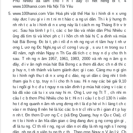
Phú Nhiêu đã làm cho l h i đây cĩ nét riêng bi t. 4
www.100hanoi.com Hà Nội Tôi Yêu
www.100hanoi.com Văn Hoá phi vật thể Hai lo i hình di n x ưng
này đưc l ưu gi v i m t ni m t hào c a ng ưi dân. Th i k ỳ hưng th
nh nh t c a lo i hình di n x ưng này là t cách m ng Tháng 8 tr v tr
ưc. Sau hịa bình l p l i, các c bơ lão và nhân dân Phú Nhiêu c
ũng đã tìm tịi và khơi ph c l i hồn ch nh bài hị C a đình và múa
hát Bài Bơng. Đc bi t, ph i nĩi đ n nh ng ng ưi rt tâm huy t nh ư
ơng L ươ ng Đc Nghi,ng ưi cĩ cơng l ưu gi , s ưu t m trong su t
40 năm, ngh nhân Nguy n Th Ga đã tích c c truy n d y cho th h
sau. T nh ng n ăm 1957, 1961, 1983, 2000 và nh ng n ăm g n
đây, đ i v ăn ngh múa hát Bài Bơng c a thơn đã đưc ch n đi thi c
p huy n, t nh thành và luơn giành đưc gi i cao. Càng mu n gi gìn
lo i hình ngh thu t di n x ưng đ c đáo, ng ưi dân c ũng nhi t tình
tham gia h c tp, truy n l i cho th h sau. Hi n nay các bé gái 9,10
tu i ngồi gi h c đ u t nguy n ra sân đình t p múa hát cùng v i các c
bà đã vào cái tu i x ưa nay hi m. Ơng L ươ ng Tt T , ch nhi m
câu l c b thơn Phú Nhiêu cho bi t: Hi n t i câu l c b cĩ 130 h i viên
ho t đ ng quanh n ăm nh ưng đơng nh t là d p hè vì h i làng t ch c
vào r m tháng 8 nên hè là lúc các b n tr cĩ nhi u th i gian đ t p luy
n nh t. Đn thơn D ươ ng C c (xã Đng Quang, huy n Qu c Oai), cĩ
m t lo i hình v ăn hĩa dân gian c ũng đang đưc g ng cơng gìn gi ,
đĩ là tu ng. Cĩ th nĩi r ng, ng ưi dân n ơi đây là nh ng ngh s ĩ nơng
dân, nh ng di n viên tu ng th c th . Theo ơng Nguy n V ăn Lý, Ch