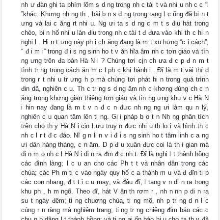
nh ư đàn ghi ta phím lõm s d ng trong nh c tài t và nhi u nh c c “l
”khác. Khơng nh ng th , bài b n s d ng trong tang l c ũng đã bi n t
ưng và lai c ăng rt nhi u. Ng ưi ta s d ng c m t s điu hát trong
chèo, bi n hố nhi u làn điu trong nh c tài t đ đưa vào khi th c hi n
nghi l . Hi n t ưng này ph i ch ăng đang là m t xu hưng “c i cách”,
“ đ i m i” trong đ i s ng sinh ho t v ăn hĩa âm nh c tơn giáo và tín
ng ưng trên đa bàn Hà N i ? Chúng tơi cịn ch ưa đ c p đ n m t
tình tr ng trong cách ăn m c l ph c khi hành l . Đĩ là m t vài thí d
trong r t nhi u tr ưng h p mà chúng tơi phát hi n trong quá trình
đin dã, nghiên c u. Th c tr ng s d ng âm nh c khơng đúng ch c n
ăng trong khơng gian thiêng tơn giáo và tín ng ưng khu v c Hà N
i hin nay đang là m t v n đ c n đưc nh ng ng ưi làm qu n lý,
nghiên c u quan tâm lên ti ng. Gi i pháp b o t n Nh ng phân tích
trên cho th y Hà N i cịn l ưu truy n đưc nhi u th lo i và hình th c
nh c l r t đ c đáo. Nĩ g n li n v i đ i s ng sinh ho t tâm linh c a ng
ưi dân hàng tháng, c n ăm. D p đ u xuân đưc coi là th i gian mà
di n m o nh c l Hà N i di n ra đm đ c nh t. Đĩ là nghi l t thành hồng
các đình làng; l c u an cho các Ph t t và nhân dân trong các
chùa; các Ph m ti c vào ngày quy hố c a thánh m u và đ đĩn ti p
các con nhang, đ t t i c u may; và đâu đĩ, l tang v n di n ra trong
khu ph , h m ngõ. Theo đĩ, hát V ăn th rơm r , nh n nh p di n ra
su t ngày đêm; ti ng chuơng chùa, ti ng mõ, nh p tr ng d n l c
cúng r n ràng mà nghiêm trang; ti ng tr ng chiêng đim báo các c
chu n b dâng l t thành hồng; và ti ng ai ốn báo hi u cho ta th y đã