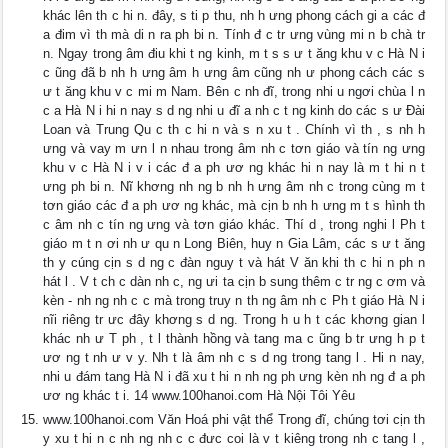
khác lên th c hi n. đây, s ti p thu, nh h ưng phong cách gi a các đ
a đim vì th mà di n ra ph bi n. Tính đ c tr ưng vùng mi n b chà tr
n. Ngay trong âm điu khi t ng kinh, m t s s ư t ăng khu v c Hà N i
c ũng đã b nh h ưng âm h ưng âm cũng nh ư phong cách các s
ư t ăng khu v c mi m Nam. Bên c nh đĩ, trong nhi u ngơi chùa l n
c a Hà N i hi n nay s d ng nhi u đĩ a nh c t ng kinh do các s ư Đài
Loan và Trung Qu c th c hi n và s n xu t . Chính vì th , s nh h
ưng và vay m ưn l n nhau trong âm nh c tơn giáo và tín ng ưng
khu v c Hà N i v i các đ a ph ươ ng khác hi n nay là m t hi n t
ưng ph bi n. Nĩ khơng nh ng b nh h ưng âm nh c trong cùng m t
tơn giáo các đ a ph ươ ng khác, mà cịn b nh h ưng m t s hình th
c âm nh c tín ng ưng và tơn giáo khác. Thí d , trong nghi l Ph t
giáo m t n ơi nh ư qu n Long Biên, huy n Gia Lâm, các s ư t ăng
th y cúng cịn s d ng c đàn nguy t và hát V ăn khi th c hi n ph n
hát l . V t ch c dàn nh c, ng ưi ta cịn b sung thêm c tr ng c ơm và
kèn - nh ng nh c c mà trong truy n th ng âm nh c Ph t giáo Hà N i
nĩi riêng tr ưc đây khơng s d ng. Trong h u h t các khơng gian l
khác nh ư T ph , t l thành hồng và tang ma c ũng b tr ưng h p t
ươ ng t nh ư v y. Nh t là âm nh c s d ng trong tang l . Hi n nay,
nhi u đám tang Hà N i đã xu t hi n nh ng ph ưng kèn nh ng đ a ph
ươ ng khác t i. 14 www.100hanoi.com Hà Nội Tôi Yêu
www.100hanoi.com Văn Hoá phi vật thể Trong đĩ, chúng tơi cịn th
y xu t hi n c nh ng nh c c đưc coi là v t kiêng trong nh c tang l ,