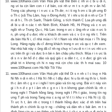
www.100hanoi.com Văn Hoá phi vật thể Bên c nh vi c bi u di n,
ng ưi ta cịn làm con r i đ bán, coi nh ư m t s n ph m v ăn hố.
Trong các phưng r i n ưc c a Th đơ, n i ti ng h ơn c là ph ưng Đ
o Th c (xã Thu Lâm, huy n Đơng Anh). V i nhi u trị di n nh ư Cơ T
m đi h i, Th ch Sanh, Thánh Giĩng, s tích thành C Loa ph ưng đã
đi bi u di n các t nh Ninh Bình, Khánh Hồ, Hi Phịng và c n ưc
ngồi nh ư Trung Qu c, Hà Lan. trong n ưc c ũng nh ư các n ưc b
n, ph ưng đ u đưc nhi u khách đn xem và c v ũ n ng nhi t. Trên
đa bàn Hà N i, cĩ nhà múa r i Vi t Nam và nhà hát múa r i Th ăng
Long. Hàng ngày đu cĩ đơng khách trong n ưc và qu c t đn xem.
Hai nhà hát này c ũng đã cĩ nh ng chuy n l ưu di n r i n ưc nhi u n
ưc trên th gi i và đưc b n bè n ăm châu yêu thích. Múa r i n ưc là
di s n v ăn hố đ c đáo và quý giá c a dân t c, c n đưc gi gìn và
phát tri n khơng ch hi n nay mà cịn cho các th h mai sau. 10
www.100hanoi.com Hà Nội Tôi Yêu
www.100hanoi.com Văn Hoá phi vật thể Di s n nh c l c truy n Hà
Ni Nh n di n nh c l Hà N i Nh c l đây đưc hi u là nh ng th lo i, hình
th c âm nh c g n v i nghi l tơn giáo và tín ng ưng. Bài vi t này xin
gi i h n đ c p t i âm nh c g n v i b n khơng gian chính là: nh c
trong nghi l Thành hồng làng, trong nghi l Ph t giáo, trong tín ng
ưng T ph và trong Tang ma c a ng ưi Vi t t i khu v c Hà N i (c ũ).
Tr ưc h t, âm nh c trong t l thành hồng đưc xác đ nh trên hai
thành ph n chính là cp tr ng - chiêng và dàn nh c bát âm. m t s
đình làng cịn m r ng thêm vài hình th c t ch c n a nh ư đi múa tr