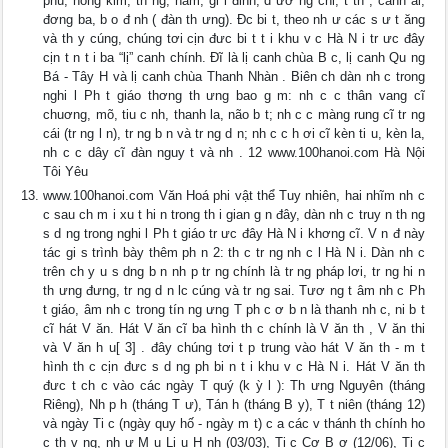
phú, hồng kim, th ng, hãm, gi i đinh, d ươ ng chi, t th , canh ai,
đơng ba, b o đ nh ( đàn th ưng). Đc bi t, theo nh ư các s ư t ăng
và th y cúng, chúng tơi cịn đưc bi t t i khu v c Hà N i tr ưc đây
cịn t n t i ba “lị” canh chính. Đĩ là lị canh chùa B c, lị canh Qu ng
Bá - Tây H và lị canh chùa Thanh Nhàn . Biên ch dàn nh c trong
nghi l Ph t giáo thơng th ưng bao g m: nh c c thân vang cĩ
chuơng, mõ, tiu c nh, thanh la, não b t; nh c c màng rung cĩ tr ng
cái (tr ng l n), tr ng b n và tr ng d n; nh c c h ơi cĩ kèn ti u, kèn la,
nh c c dây cĩ đàn nguy t và nh . 12 www.100hanoi.com Hà Nội
Tôi Yêu
www.100hanoi.com Văn Hoá phi vật thể Tuy nhiên, hai nhĩm nh c
c sau ch m i xu t hi n trong th i gian g n đây, dàn nh c truy n th ng
s d ng trong nghi l Ph t giáo tr ưc đây Hà N i khơng cĩ. V n đ này
tác gi s trình bày thêm ph n 2: th c tr ng nh c l Hà N i. Dàn nh c
trên ch y u s dng b n nh p tr ng chính là tr ng pháp lơi, tr ng hi n
th ưng đưng, tr ng d n lc cúng và tr ng sai. Tươ ng t âm nh c Ph
t giáo, âm nh c trong tín ng ưng T ph c ơ b n là thanh nh c, ni b t
cĩ hát V ăn. Hát V ăn cĩ ba hình th c chính là V ăn th , V ăn thi
và V ăn h u[ 3] . đây chúng tơi t p trung vào hát V ăn th - m t
hình th c cịn đưc s d ng ph bi n t i khu v c Hà N i. Hát V ăn th
đưc t ch c vào các ngày T quý (k ỳ l ): Th ưng Nguyên (tháng
Riêng), Nh p h (tháng T ư), Tán h (tháng B y), T t niên (tháng 12)
và ngày Ti c (ngày quy hố - ngày m t) c a các v thánh th chính ho
c th v ng, nh ư M u Li u H nh (03/03), Ti c Cơ B ơ (12/06), Ti c