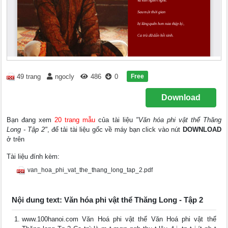
Free
49 trang
ngocly
486
0
Download
Bạn đang xem
20 trang mẫu
của tài liệu
"Văn hóa phi vật thể Thăng
Long - Tập 2"
, để tải tài liệu gốc về máy bạn click vào nút
DOWNLOAD
ở trên
Tài liệu đính kèm:
van_hoa_phi_vat_the_thang_long_tap_2.pdf
Nội dung text: Văn hóa phi vật thể Thăng Long - Tập 2
www.100hanoi.com Văn Hoá phi vật thể Văn Hoá phi vật thể