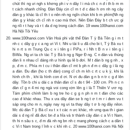
chút thì ng ưi ngh s khơng ph i v n dây l i mà ch c n đ i th b m m
t cách nhanh chĩng. Đàn Đáy cịn cĩ m t đ c đáo h ơn nh ng cây
đàn g y khác là cĩ th t o nên nh ng ngĩn chùn khi b m phím(Nh ng
đàn g y khác ch cĩ nh n cao mà thơi. Nên Đàn Đáy b t ch ưc gi
ng nĩi r t hay và r t đa d ng trong cách đàn. 19 www.100hanoi.com
Hà Nội Tôi Yêu
www.100hanoi.com Văn Hoá phi vật thể Đàn T ỳ Bà Tên g i m t
nh c c dây g y c a ng ưi Vi t. Nhi u tài li u đã cho bi t, T ỳ Bà xu t
hi n rt s m Trung Qu c v i tên g i PiPa, r i Nh t B n v i tên g i
BiWa. Ng ưi ta ch tác T ỳ Bà b ng g Ngơ Đ ng. C n đàn và thùng
đàn li n nhau cĩ dáng nh ư hình qu lê b đơi. M t đàn b ng g nh , x
p, đ m c. Phía m t cu i thân đàn cĩ mt b ph n đ m c dây g i là ng
a đàn. Đu đàn (ho c th đàn) cong cĩ ch m kh c rt c u k ỳ, khi là
hình ch th , khi là hình con d ơi. N ơi đu đàn g n b n tr c g đ lên
dây. Tồn b chi u dài c a thân đàn cĩ s đo t 94 - 100 cm. Ph n c n
đàn cĩ g n 4 mi ng ngà voi cong vịm lên g i là T Thiên V ươ ng.
Tám phím chính làm b ng tre ho c g g n ph n m t đàn cho các
cao đ khác nhau. Thu x ưa dây đàn se b ng t ơ t m r i đem vu t
sáp ong cho m n, ngày nay ng ưi ta thay dây t ơ b ng dây nilon.
Mc dù đàn T ỳ Bà cĩ xu t x t các n ưc khác, nh ưng qua th i gian
dài s d ng nĩ đã đưc bn đ a hĩa và tr thành cây đàn c a Vi t Nam,
th hi n sâu s c, đ m đà nh ng bn nh c mang phong cách c a dân t
c Vi t Nam trong l ĩnh v c khí nh c. 20 www.100hanoi.com Hà Nội