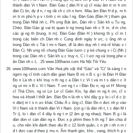
thành đàn Vi t Nam. Đàn Gáo ( đàn H ti u) cĩ màu âm tr m h ơn
đàn Cị lịn, đy đ n, r ng rãi ch c ch n hơn. Màu âm Ðàn H đ p, m h
ơi tr m phù h p v i tình c m sâu l ng. Đàn Gáo (Ðàn H ) tham gia
trong Dàn Nhã nh c, Ph ưng Bát âm, Dàn nh c Sân kh u Tu ng,
Chèo. Ðàn Gáo gi vai trị quan tr ng trong ban nh c X m, đ m cho
các gi ng th (trung, tr m). Ðàn Gáo (Ðàn H ) khơng th y cĩ m t
trong các biên ch Dàn nh c Cung đình ngày tr ưc, c ũng nh ư
trong Dàn nh c Tài t mi n Nam, đĩ là đim duy nh t mà nĩ khác v i
Ðàn Cị. Nh ưng nĩi chung Ðàn Gáo luơn c p kè chung v i Cị (Nh )
trong các Dàn nh c Sân kh u c truy n, C i l ươ ng và trong phe v
ăn Dàn nh c L . 25 www.100hanoi.com Hà Nội Tôi Yêu
www.100hanoi.com Văn Hoá phi vật thể “Gáo” và “Cị” là sáng t o
ngơn ng cĩ tính cách dân gian Nam B mi n B c g i là Đàn H Đàn
Ðo n Là nh c khí truy n th ng c a Dân t c Vi t và m t s dân t c ít
ng ưi mi n B c Vi t Nam. T ươ ng t v i Ðàn Ðo n, ng ưi H’ Mơng
cĩ Thà Chìn, ng ưi Lơ Lơ cĩ Gièn Xìn, hp đàn m ng h ơn, cĩ v
hoa và khoét l thốt âm. Đàn Ðo n là nh c khí dây g y lo i cĩ d c (c
n đàn) m t s n ưc khác Châu Á c ũng cĩ, Ðàn Ðo n đưc nh p vào
Vi t Nam và tr thành đàn Vi t Nam. (cịn g i là đàn nh t, t c đàn M t
Tr i), lo i đàn cĩ 4 dây b ng t ơ (2 âm gi ng nhau); Nam B g i là
đàn đon vì cán đàn ng n. Đưc x p phím theo h th ng 7 âm chia đ
u, cho nên khi đánh theo điu th c 12 bình quân, c n ph i nh n m i
đ t đưc cao đ theo ý mu n. Âm thanh giịn, kho , vang, thích h p v