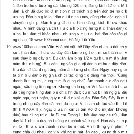
1 đon tre ho c bươ ng dài kho ng 120 cm, đưng kính 12 cm. M t
đàn là ch đã đưc lĩc đi m t ph n ct thích h p trên đon tre ho c b
ươ ng. Đàn h p g là lo i đàn c i ti n sau này, dùng cho các ngh s ĩ
chuyên nghi p. Đàn h p g cĩ nhi u hình dáng, kích th ưc khác
nhau. V hình dáng và ch t li u c a h p c ng hưng (t c Thân đàn) c
a hai lo i đàn cĩ khác nhau, nh ưng v c u t o, hai đàn hồn tồn gi
ng nhau. 18 www.100hanoi.com Hà Nội Tôi Yêu
www.100hanoi.com Văn Hoá phi vật thể Dây đàn cĩ chi u dài ch y
su t thân đàn. Thu x ưa dây đàn làm b ng t ơ t m se thành si, v
sau thay b ng dây s t. Bu đàn làm b ng 1/2 v qu b u n m (l y đon
núm th t c b ng). B u đàn l ng vào gi a vịi đàn n ơi bu c dây đàn.
B u đàn cĩ tác d ng t ăng thêm âm l ưng cho đàn. Ngày nay ng ưi
ta ti n b u đàn b ng g và ch cĩ tác d ng t o dáng mà thơi. “Cung
thanh là ti ng m , cung tr m là gi ng cha” .Âm thanh c a đàn ng t
ngào, sâu l ng tình ng ưi. Khơng ch là ng ưi Vi t Nam mà b t c ai
đã t ng nghe ti ng đàn b u ch c hn đã b cu n hút b i nh ng giai điu
ngân nga, ng t ngào, quy n r ũ đ n khĩ quên. Ðàn Ðáy Đây là m t
trong nh ng cây đàn dài nh t do ng ưi Vi t nam ch tác vào th i Lê
(th k XV-XVIII ). Ngày x ưa nĩ cịn cĩ tên Vơ đ c m( đàn khơng
đáy) hay cĩ ng ưi g i là Đi cm Trong l i hát đào hay ca trù , đàn
đáy lá 1 nh c c duy nh t cùng v i phách và tr ng đ .Đàn đáy r t h p
v i lo i th ơ c âm thanh n non bu n mát. V i h th ng g n phím 7
cung chia đu nhau, do v y khi ng ưi hát lên cao , xu ng th p m t