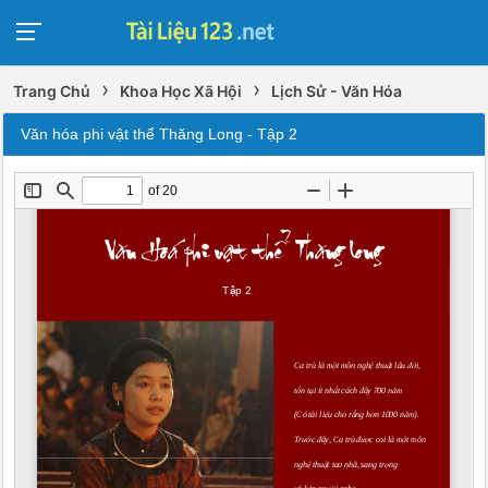
›
›
Trang Chủ
Khoa Học Xã Hội
Lịch Sử - Văn Hóa
Văn hóa phi vật thể Thăng Long - Tập 2