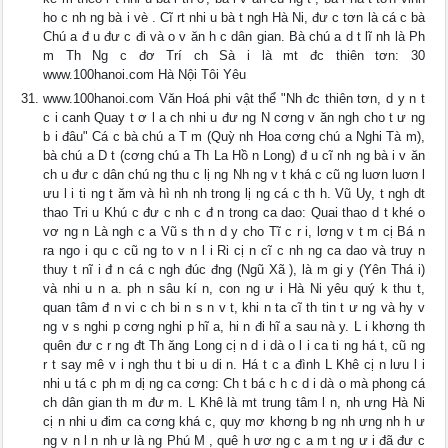
ho c nh ng bà i vè . Cĩ rt nhi u bà t ngh Hà Ni, đư c tơn là cá c bà
Chú a đ u đư c đi và o v ăn h c dân gian. Bà chú a d t lĩ nh là Ph
m Th Ng c đơ Trí ch Sà i là mt đc thiên tơn: 30
www.100hanoi.com Hà Nội Tôi Yêu
www.100hanoi.com Văn Hoá phi vật thể "Nh đc thiên tơn, d y n t
c i canh Quay t ơ l a ch nhi u đư ng N cơng v ăn ngh cho t ư ng
b i đâu" Cá c bà chú a T m (Quỳ nh Hoa cơng chú a Nghi Tà m),
bà chú a D t (cơng chú a Th La Hồ n Long) đ u cĩ nh ng bà i v ăn
ch u đư c dân chú ng thu c lị ng Nh ng v t khá c cũ ng luơn luơn l
ưu l i ti ng t ăm và hì nh nh trong lị ng cá c th h. Vũ Uy, t ngh dt
thao Tri u Khú c đư c nh c đ n trong ca dao: Quai thao d t khé o
vơ ng n Là ngh c a Vũ s th n d y cho Tĩ c r i, lơng v t m cị Bá n
ra ngo i qu c cũ ng to v n l i Ri cị n cĩ c nh ng ca dao và truy n
thuy t nĩ i đ n cá c ngh đúc đng (Ngũ Xã ), là m gi y (Yên Thá i)
và nhi u n a. ph n sâu kí n, con ng ư i Hà Ni yêu quý k thu t,
quan tâm đ n vi c ch bi n s n v t, khi n ta cĩ th tin t ư ng và hy v
ng v s nghi p cơng nghi p hĩ a, hi n đi hĩ a sau nà y. L i khơng th
quên đư c r ng đt Th ăng Long cị n d i dà o l i ca ti ng há t, cũ ng
r t say mê v i ngh thu t bi u di n. Há t c a đình L Khê cị n lưu l i
nhi u tá c ph m dị ng ca cơng: Ch t bá c h c d i dà o mà phong cá
ch dân gian th m đư m. L Khê là mt trung tâm l n, nh ưng Hà Ni
cị n nhi u đim ca cơng khá c, quy mơ khơng b ng nh ưng nh h ư
ng v n l n nh ư là ng Phú M , quê h ươ ng c a m t ng ư i đã đư c