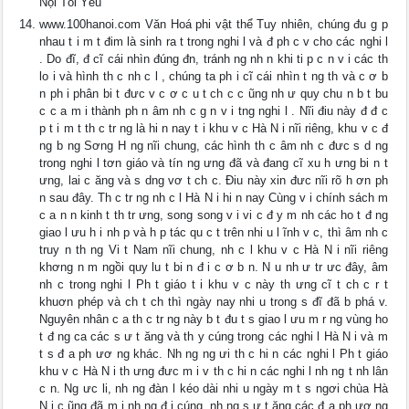
Nội Tôi Yêu
www.100hanoi.com Văn Hoá phi vật thể Tuy nhiên, chúng đu g p
nhau t i m t đim là sinh ra t trong nghi l và đ ph c v cho các nghi l
. Do đĩ, đ cĩ cái nhìn đúng đn, tránh ng nh n khi ti p c n v i các th
lo i và hình th c nh c l , chúng ta ph i cĩ cái nhìn t ng th và c ơ b
n ph i phân bi t đưc v c ơ c u t ch c c ũng nh ư quy chu n b t bu
c c a m i thành ph n âm nh c g n v i tng nghi l . Nĩi điu này đ đ c
p t i m t th c tr ng là hi n nay t i khu v c Hà N i nĩi riêng, khu v c đ
ng b ng Sơng H ng nĩi chung, các hình th c âm nh c đưc s d ng
trong nghi l tơn giáo và tín ng ưng đã và đang cĩ xu h ưng bi n t
ưng, lai c ăng và s dng vơ t ch c. Điu này xin đưc nĩi rõ h ơn ph
n sau đây. Th c tr ng nh c l Hà N i hi n nay Cùng v i chính sách m
c a n n kinh t th tr ưng, song song v i vi c đ y m nh các ho t đ ng
giao l ưu h i nh p và h p tác qu c t trên nhi u l ĩnh v c, thì âm nh c
truy n th ng Vi t Nam nĩi chung, nh c l khu v c Hà N i nĩi riêng
khơng n m ngồi quy lu t bi n đ i c ơ b n. N u nh ư tr ưc đây, âm
nh c trong nghi l Ph t giáo t i khu v c này th ưng cĩ t ch c r t
khuơn phép và ch t ch thì ngày nay nhi u trong s đĩ đã b phá v.
Nguyên nhân c a th c tr ng này b t đu t s giao l ưu m r ng vùng ho
t đ ng ca các s ư t ăng và th y cúng trong các nghi l Hà N i và m
t s đ a ph ươ ng khác. Nh ng ng ưi th c hi n các nghi l Ph t giáo
khu v c Hà N i th ưng đưc m i v th c hi n các nghi l nh ng t nh lân
c n. Ng ưc li, nh ng đàn l kéo dài nhi u ngày m t s ngơi chùa Hà
N i c ũng đã m i nh ng đ i cúng, nh ng s ư t ăng các đ a ph ươ ng