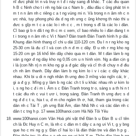
nĩ đưc phát tri n và truy n t đ i này sang đi khác. T các điu quan
h B c Ninh cho t i nh ng bài ca c Nam b , đâu đâu c ũng phát tri n
m t n n âm nh c riêng c a t ng vùng mi n. Và trong n n âm nh c n
ưc nhà, tuy phong phú đa d ng nh ưng c ũng khơng th nào thi u
đưc s gĩp m t c a các lo i nh c c , m t trong s đĩ là các lo i đàn.
Cĩ bao gi b n đã t ng th c m c xem, cĩ bao nhiêu lo i đàn đang t n
t i trong n n âm nh c Vi t Nam? Đàn tranh Đàn Tranh hình h p dài.
Khung đàn hình thang cĩ chi u dài 110-120 cm. Đu l n r ng kho ng
25-30 cm là đu cĩ l và con ch n đ m c dây. Đ u nh r mg kho ng
15-20 cm gn 16 khố lên dây chéo qua m t đàn. M t đàn làm b ng
ván g ngơ đ ng dày kho ng 0,05 cm u n hình vịm. Ng a đàn cịn g
i là (con Nh n) n m kho ng gi a đ gác dây và cĩ th di chuy n đ điu
ch nh âm thanh. Dây đàn làm b ng kim lo i v i các c dây khác
nhau. Khi bi u di n ngh nhân th ưng đeo 3 mĩng vào ngĩn cái, tr ,
gi a đ g y. Mĩng g y làm b ng các ch t li u khác nhau nh ư kim lo
i, s ng ho c đ i m i. Âm s c Đàn Tranh trong tr o, sáng s a th hi n t
t các điu nh c vui t ươ i, trong sáng. Đàn Tranh th ưng đưc s d
ng đ đ c t u, hịa t u, đ m cho ngâm th ơ, hát, tham gia trong các
dàn nh c Tài T , ph ưng Bát Âm, dàn Nhã Nh c và các dàn nh c
dân t c tng h p. 17 www.100hanoi.com Hà Nội Tôi Yêu
www.100hanoi.com Văn Hoá phi vật thể Đàn b u Đàn B u cĩ tên
ch là Đc Huy n C m, là nh c c đàn m t dây c a ng ưi Vi t, g y bng
que ho c mi ng g y. Đàn cĩ hai lo i là đàn thân tre và đàn h p g .
Đàn thân tre: là đàn c a nh ng ng ưi hát X m. Thân đàn làm b ng