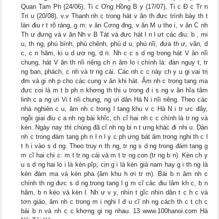
Quan Tam Ph (24/06), Ti c Ơng Hồng B y (17/07), Ti c Đ c Tr n
Tri u (20/08), v.v Thanh nh c trong hát v ăn th đưc trình bày th t
làn điu r t rõ ràng, g m: v ăn Cơng đng, v ăn M u tho i, v ăn C nh
Th ư đưng và v ăn Nh v B Tát và đưc hát l n l ưt các điu: b , mi
u, th ng, phú bình, phú chênh, phú d u, phú nĩi, đưa th ư, vãn, d
c, c n hãm, ki u d ươ ng, d n. Nh c c s d ng trong hát V ăn nĩi
chung, hát V ăn th nĩi riêng ch n ăm lo i chính là: đàn nguy t, tr
ng ban, phách, c nh và tr ng cái. Các nh c c này ch y u gi vai trị
đm và gi nh p cho các cung v ăn khi hát. Âm nh c trong tang ma
đưc coi là m t b ph n khơng th thi u trong đ i s ng v ăn hĩa tâm
linh c a ng ưi Vi t nĩi chung, ng ưi dân Hà N i nĩi riêng. Theo các
nhà nghiên c u, âm nh c trong l tang khu v c Hà N i tr ưc đây,
ngồi giai điu c a nh ng bài khĩc, ch cĩ hai nh c c chính là tr ng và
kèn. Ngày nay thì chúng đã cĩ nh ng bi n t ưng khác đi nhi u. Dàn
nh c trong đám tang ph n l n l y c ph ưng bát âm trong nghi th c l
t h i vào s d ng. Theo truy n th ng, tr ng s d ng trong đám tang g
m cĩ hai chi c: m t tr ng cái và m t tr ng con (tr ng b n). Kèn ch y
u s d ng hai lo i là kèn pĩp, cịn g i là kèn già nam hay g i th ng là
kèn đám ma và kèn pha (âm khu h ơi tr m). Bài b n âm nh c
chính th ng đưc s d ng trong tang l g m cĩ các điu lâm kh c, b n
hãm, b n kéo và kèn l. Nh ư v y, nhìn t gĩc nhìn dân t c h c và
tơn giáo, âm nh c trong m i nghi l đ u cĩ nh ng cách th c t ch c
bài b n và nh c c khơng gi ng nhau. 13 www.100hanoi.com Hà