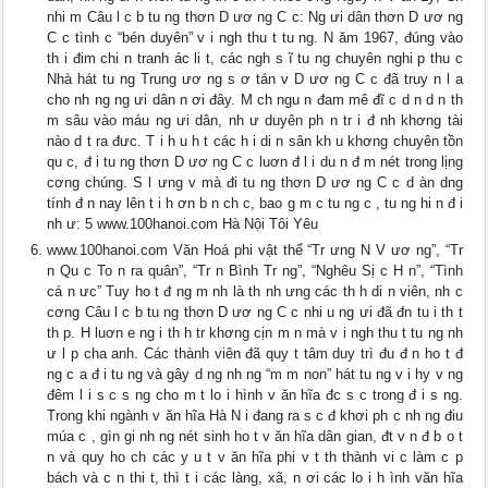
nhi m Câu l c b tu ng thơn D ươ ng C c: Ng ưi dân thơn D ươ ng
C c tình c “bén duyên” v i ngh thu t tu ng. N ăm 1967, đúng vào
th i đim chi n tranh ác li t, các ngh s ĩ tu ng chuyên nghi p thu c
Nhà hát tu ng Trung ươ ng s ơ tán v D ươ ng C c đã truy n l a
cho nh ng ng ưi dân n ơi đây. M ch ngu n đam mê đĩ c d n d n th
m sâu vào máu ng ưi dân, nh ư duyên ph n tr i đ nh khơng tài
nào d t ra đưc. T i h u h t các h i di n sân kh u khơng chuyên tồn
qu c, đ i tu ng thơn D ươ ng C c luơn đ l i du n đ m nét trong lịng
cơng chúng. S l ưng v mà đi tu ng thơn D ươ ng C c d àn dng
tính đ n nay lên t i h ơn b n ch c, bao g m c tu ng c , tu ng hi n đ i
nh ư: 5 www.100hanoi.com Hà Nội Tôi Yêu
www.100hanoi.com Văn Hoá phi vật thể “Tr ưng N V ươ ng”, “Tr
n Qu c To n ra quân”, “Tr n Bình Tr ng”, “Nghêu Sị c H n”, “Tình
cá n ưc” Tuy ho t đ ng m nh là th nh ưng các th h di n viên, nh c
cơng Câu l c b tu ng thơn D ươ ng C c nhi u ng ưi đã đn tu i th t
th p. H luơn e ng i th h tr khơng cịn m n mà v i ngh thu t tu ng nh
ư l p cha anh. Các thành viên đã quy t tâm duy trì đu đ n ho t đ
ng c a đ i tu ng và gây d ng nh ng “m m non” hát tu ng v i hy v ng
đêm l i s c s ng cho m t lo i hình v ăn hĩa đc s c trong đ i s ng.
Trong khi ngành v ăn hĩa Hà N i đang ra s c đ khơi ph c nh ng điu
múa c , gìn gi nh ng nét sinh ho t v ăn hĩa dân gian, đt v n đ b o t
n và quy ho ch các y u t v ăn hĩa phi v t th thành vi c làm c p
bách và c n thi t, thì t i các làng, xã, n ơi các lo i h ình văn hĩa