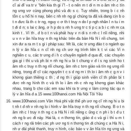
cĩ ai đĩ va tr v “bên kia th gi i”! - t o nên m t di n m o âm nh c tín
ng ưng vơ cùng phong phú và đc s c. Tuy nhiên, trong b i c nh
tồn c u hố hi n nay, bên c nh nh ng gì chúng ta đã và đang cịn b o
t n đưc là th c tr ng, nguy c ơ th t truy n do l p ngh nhân l n tu i m
t đi d n; s lai c ăng, ơ h p do s nh h ưng tr c ti p c a b i c nh m ca
kinh t . Vì th , đ b o t n và phát huy v n di s n nh c l nĩi riêng, nhi
u v n v ăn hĩa truy n th ng khác trên đa bàn Hà N i nĩi chung, tơi
xin đư a ra m t s gi i pháp sau: Mt là, các tr ưng đào t o ngành qu
n lý v ăn hĩa c n cĩ nh ng ch ươ ng trình liên k t vi các Vi n
nghiên c u, các tr ưng đ i h c chuyên ngành đ qua đĩ, các chuyên
gia gi i thi u và ph bi n nh ng hi u bi t chung v đ i s ng sinh ho t
âm nh c truy n th ng nĩi chung, âm nh c tơn giáo và tín ng ưng nĩi
riêng, trong đĩ cĩ các nguyên t c s d ng m i th lo i âm nh c g n v i
khơng gian thiêng c th ; đ ng th i giúp sinh viên cĩ th phân bi t
đưc nh ng hình th c và th lo i âm nh c nh ng khơng gian khác
nhau, trang b cho các em sau khi ra tr ưng v làm cơng tác qu n
lý v ăn hĩa đ a 15 www.100hanoi.com Hà Nội Tôi Yêu
www.100hanoi.com Văn Hoá phi vật thể ph ươ ng cĩ nh ng hi u bi
t nh t đ nh v nh ng lo i hình v ăn hĩa truy n th ng nĩi chung. B o t n
âm nh c l truy n th ng c a Hà N i nĩi riêng c ũng c n ph i b t đ u t
nh ng b ưc đi này. Hai là, c n thơng tin, giáo d c và gi i thi u m t
cách r ng rãi trên các ph ươ ng ti n thơng tin đi chúng c a Hà N i,
nh ư đài phát thanh, truy n hình, các báo v v ăn hĩa tín ng ưng và