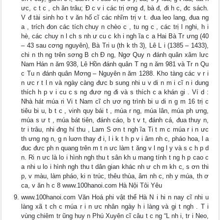
ưc, c t c , ch ăn trâu; Đ c v i các trị ơng đ, bà đ, đi h c, đc sách.
V đ tài sinh ho t v ăn hố cĩ các nhĩm trị v t. đua leo lang, đua ng
a , trích đon các tích chuy n chèo c , tu ng c , các trị l nghi, h i
hè, các chuy n l ch s nh ư cu c kh i ngh ĩa c a Hai Bà Tr ưng (40
– 43 sau cơng nguyên), Bà Tri u (th k th 3), Lê L i (1385 – 1433),
chi n th ng trên sơng B ch Đ ng, Ngơ Quy n đánh quân xâm lưc
Nam Hán n ăm 938, Lê Hồn đánh quân T ng n ăm 981 và Tr n Qu
c Tu n đánh quân Mơng – Nguyên n ăm 1288. Kho tàng các v r i
n ưc r t l n và ngày càng đưc b sung nhi u v di n m i cĩ n i dung
thích h p v i cu c s ng đươ ng đi và s thích c a khán gi . Ví d :
Nhà hát múa ri Vi t Nam cĩ ch ươ ng trình bi u di n g m 16 trị c
tiêu bi u, b t c , vinh quy bái t , múa r ng, múa lân, múa ph ưng,
múa s ư t , múa bát tiên, đánh cáo, b t v t, đánh cá, đua thuy n,
tr i trâu, nhi đng hí thu , Lam S ơn t ngh ĩa Ti t m c múa r i n ưc
th ưng ng n, g n luơn thay đ i, l i k t h p v i âm nh c, pháo hoa, l a
đuc đưc ph n quang trên m t n ưc làm t ăng v l ng l y và s c h p d
n. Ri n ưc là lo i hình ngh thu t sân kh u mang tính t ng h p cao c
a nhi u lo i hình ngh thu t dân gian khác nh ư ch m kh c, s ơn thi
p, v màu, làm pháo, ki n trúc, thêu thùa, âm nh c, nh y múa, th ơ
ca, v ăn h c 8 www.100hanoi.com Hà Nội Tôi Yêu
www.100hanoi.com Văn Hoá phi vật thể Hà N i hi n nay cĩ nhi u
làng xã t ch c múa r i n ưc nhân ngày h i làng và gi t ngh . T i
vùng chiêm tr ũng huy n Phú Xuyên cĩ câu t c ng “L nh i, tr i Neo,