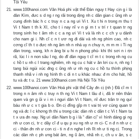
Tôi Yêu
www.100hanoi.com Văn Hoá phi vật thể Đàn nguy t Hay cịn g i là
đàn Kìm, đưc s d ng r ng rãi trong dịng nh c dân gian c ũng nh ư
cung đình bác h c c truy n c a ng ưi Vi t. Xu t hi n trong m thu t
Vi t Nam t th k XI, cho t i nay nĩ v n gi m t v trí r t quan tr ng
trong sinh ho t âm nh c c a ng ưi Vi t và là nh c c ch y u dành
cho nam gi i. Nh cĩ c n t ươ ng đi dài và nh ng phím cao, nh c
cơng cĩ th t o đưc nh ng âm nh n nhá uy n chuy n, m m m i Ti ng
đàn trong, vang, kh n ăng bi u hi n phong phú- khi thì sơi n i rịn
rã, lúc l i n non sâu l ng, do đĩ đàn nguy t cĩ m t c trong nh ng cu
c hồ t u nh c l trang nghiêm, nh ng cu c hát v ăn lơi cu n, nh ng l
tang bùi ngùi xúc đng c ũng nh ư nh ng cu c hồ tu thính phịng
thanh nhã v i nh ng hình th c di n t u khác nhau: đ m cho hát, hồ
tu và đc t u. 21 www.100hanoi.com Hà Nội Tôi Yêu
www.100hanoi.com Văn Hoá phi vật thể Cây đn cị (nh ) Đã cĩ m t
trong n n âm nh c truy n th ng Vi t Nam t lâu đ i, đã tr nên thân
quen và gn g ũi v i m i ngưi dân Vi t Nam, nĩ đưc trân tr ng quí
báu nh ư c v t gia b o. Đn cị đĩng gĩp m t vai trị vơ cùng quan tr
ng và đc l c khơng th thi u trong các dàn nh c dân t c Vi t Nam ta
t x ưa đn nay. Ng ưi dân Nam b g i là “ đàn cị” vì hình dáng gi ng
nh ư con cị, tr c dây cĩ đ u qu p xu ng nh ư m cị- C n đ n nh ư c
cị - thân đn nh ư con cị - ti n đ n nghe l nh lĩt nh ư ti ng cị. Trong
các dàn nh c ph ưng bát âm, ng ũ âm, nhã nh c, ch u v ăn, s c