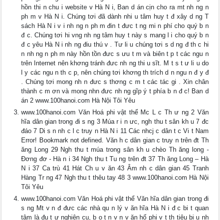
hồn thi n chu i website v Hà N i, Ban d án cịn cho ra mt nh ng n
ph m v Hà N i. Chúng tơi đã dành nhi u tâm huy t đ xây d ng T
sách Hà N i v i nh ng n ph m đin t đưc t ng mi n phí cho quý b n
đ c. Chúng tơi hi vng nh ng tâm huy t này s mang l i cho quý b n
đ c yêu Hà N i nh ng điu thú v . Tư li u chúng tơi s d ng đ th c hi
n nh ng n ph m này hồn tồn đưc s ưu t m và biên t p t các ngu n
trên Internet nên khơng tránh đưc nh ng thi u sĩt. M t s t ư li u do
l y các ngu n th c p, nên chúng tơi khơng th trích d n ngu n đ y đ
. Chúng tơi mong nh n đưc s thơng c m t các tác gi . Xin chân
thành c m ơn và mong nhn đưc nh ng gĩp ý t phía b n đ c! Ban d
án 2 www.100hanoi.com Hà Nội Tôi Yêu
www.100hanoi.com Văn Hoá phi vật thể Mc L c Th ư ng 2 Văn
hĩa dân gian trong đi s ng 3 Múa r i n ưc, ngh thu t sân kh u 7 đc
đáo 7 Di s n nh c l c truy n Hà N i 11 Các nhcj c dân t c Vi t Nam
Error! Bookmark not defined. Văn h c dân gian c truy n trên đt Th
ăng Long 29 Ngh thu t múa trong sân kh u chèo Th ăng long -
Đơng đơ - Hà n i 34 Ngh thu t Tu ng trên đt 37 Th ăng Long – Hà
N i 37 Ca trù 41 Hát Ch u v ăn 43 Âm nh c dân gian 45 Tranh
Hàng Tr ng 47 Ngh thu t thêu tay 48 3 www.100hanoi.com Hà Nội
Tôi Yêu
www.100hanoi.com Văn Hoá phi vật thể Văn hĩa dân gian trong đi
s ng Mt v n đ đưc các nhà qu n lý v ăn hĩa Hà N i đ c bi t quan
tâm là đu t ư nghiên cu, b o t n v n v ăn hố phi v t th tiêu bi u nh