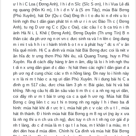
ư l h i C Loa ( Đơng Anh), l h i đ n Sĩc (Sĩc S ơn), l h i Vua Lê đă
ng quang (Hồn Ki m), l h i đ n V à (S ơn Tây), múa Bài Bơng
(Phú Xuyên), hát Dơ (Qu c Oai) Đng th i t o điu ki n đ nhi u lo i
hình ngh thu t dân gian phát tri n nh ư r i n ưc Đào Th c ( Đơng
Anh), tu ng D ươ ng C c (Qu c Oai), các câu l c b ca trù n i th
ành Hà N i, L Khê ( Đơng Anh), Đơng Duyên (Th ưng Tín) B n
thân các đa ph ươ ng n ơi vn c đưc sinh ra và l n lên c ũng đang
m i mi t và h h i v i hành trình b o t n v à phát huy “ đc s n” v ăn
hĩa quê mình. Hị C a đình và múa hát Bài Bơng đưc coi là nét v
ăn hĩa đc tr ưng thơn Phú Nhi êu, xã Quang Trung, huy n Phú
Xuyên. Ra đi cách đây hàng tr ăm n ăm, đây là lo i h ình ngh thu
t di n x ưng dân gian đ c đáo - hị hát theo các nghi l dân gian đ a
ph ươ ng đ cung chúc các v th n hồng làng. Đn nay lo i hình này
v n là ni m t hào c a ng ưi dân Phú Xuyên. N i dung bài hị C a
đình g m 517 câu, đưc chia làm 3 ph n: Bài giáo, bài hị và bài
khĩng. Nh ng câu hị đã ăn sâu vào ti m th c c a nh ng ng ưi dân,
coi đây nh ư m t bài tr ưng ca c a quê h ươ ng. Múa hát Bài
Bơng c ũng liên t c xu t hi n trong nh ng ngày l h i theo ba đi
hình: múa hát khi đi r ưc tr i, múa hát ph c v các ch u t l , múa
hát th thánh. Đ i hình múa hát Bài Bơng g m 8 ng ưi (ng ày x ưa
là nh ng thi u n ch ưa ch ng), đưc tuy n ch n t nh ng cơ gái đ p
nh t làng, đo c đ múa là m t qu t l a hoa, m t khăn l a màu, m t
đơi đèn hoa đ múa đêm. Chính hị Ca đình và múa hát Bài Bơng