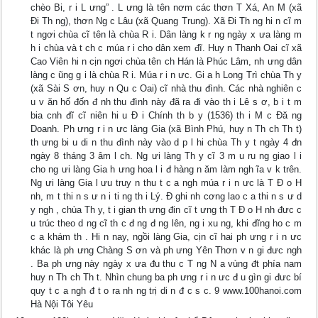
chèo Bi, r i L ưng” . L ưng là tên nơm các thơn T Xá, An M (xã
Đi Th ng), thơn Ng c Lâu (xã Quang Trung). Xã Đi Th ng hi n cĩ m
t ngơi chùa cĩ tên là chùa R i. Dân làng k r ng ngày x ưa làng m
h i chùa và t ch c múa r i cho dân xem đĩ. Huy n Thanh Oai cĩ xã
Cao Viên hi n cịn ngơi chùa tên ch Hán là Phúc Lâm, nh ưng dân
làng c ũng g i là chùa R i. Múa r i n ưc. Gi a h Long Trì chùa Th y
(xã Sài S ơn, huy n Qu c Oai) cĩ nhà thu đình. Các nhà nghiên c
u v ăn hố đốn đ nh thu đình này đã ra đi vào th i Lê s ơ, b i t m
bia cnh đĩ cĩ niên hi u Đ i Chính th b y (1536) th i M c Đă ng
Doanh. Ph ưng r i n ưc làng Gia (xã Bình Phú, huy n Th ch Th t)
th ưng bi u di n thu đình này vào d p l hi chùa Th y t ngày 4 đn
ngày 8 tháng 3 âm l ch. Ng ưi làng Th y cĩ 3 m u ru ng giao l i
cho ng ưi làng Gia h ưng hoa l i đ hàng n ăm làm ngh ĩa v k trên.
Ng ưi làng Gia l ưu truy n thu t c a ngh múa r i n ưc là T Đ o H
nh, m t thi n s ư n i ti ng th i Lý. Đ ghi nh cơng lao c a thi n s ư d
y ngh , chùa Th y, t i gian th ưng đin cĩ t ưng th T Đ o H nh đưc c
u trúc theo d ng cĩ th c đ ng đ ng lên, ng i xu ng, khi đĩng ho c m
c a khám th . Hi n nay, ngồi làng Gia, cịn cĩ hai ph ưng r i n ưc
khác là ph ưng Chàng S ơn và ph ưng Yên Thơn v n gi đưc ngh
. Ba ph ưng này ngày x ưa đu thu c T ng N a vùng đt phía nam
huy n Th ch Th t. Nhìn chung ba ph ưng r i n ưc đ u gìn gi đưc bí
quy t c a ngh đ t o ra nh ng trị di n đ c s c. 9 www.100hanoi.com
Hà Nội Tôi Yêu