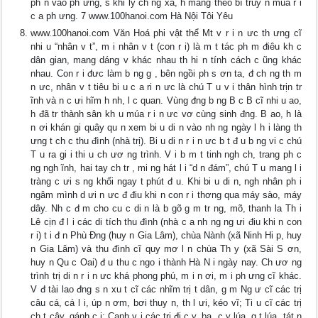
ph n vào ph ưng, s khi ly ch ng xa, h mang theo bí truy n múa r i
c a ph ưng. 7 www.100hanoi.com Hà Nội Tôi Yêu
www.100hanoi.com Văn Hoá phi vật thể Mt v r i n ưc th ưng cĩ
nhi u “nhân v t”, m i nhân v t (con r i) là m t tác ph m điêu kh c
dân gian, mang dáng v khác nhau th hi n tính cách c ũng khác
nhau. Con r i đưc làm b ng g , bên ngồi ph s ơn ta, đ ch ng th m
n ưc, nhân v t tiêu bi u c a ri n ưc là chú T u v i thân hình trịn tr
ĩnh và n c ưi hĩm h nh, l c quan. Vùng đng b ng B c B cĩ nhi u ao,
h đã tr thành sân kh u múa r i n ưc vơ cùng sinh đng. B ao, h là
n ơi khán gi quây qu n xem bi u di n vào nh ng ngày l h i làng th
ưng t ch c thu đình (nhà trị). Bi u di n r i n ưc b t đ u b ng vi c chú
T u ra gi i thi u ch ươ ng trình. V i b m t tinh ngh ch, trang ph c
ng ngh ĩnh, hai tay ch tr , mi ng hát l i “d n đám”, chú T u mang l i
tràng c ưi s ng khối ngay t phút đ u. Khi bi u di n, ngh nhân ph i
ngâm mình d ưi n ưc đ điu khi n con r i thơng qua máy sào, máy
dây. Nh c đ m cho cu c di n là b gõ g m tr ng, mõ, thanh la Th i
Lê cịn đ l i các di tích thu đình (nhà c a nh ng ng ưi điu khi n con
r i) t i đ n Phù Đng (huy n Gia Lâm), chùa Nành (xã Ninh Hi p, huy
n Gia Lâm) và thu đình cĩ quy mơ l n chùa Th y (xã Sài S ơn,
huy n Qu c Oai) đ u thu c ngo i thành Hà N i ngày nay. Ch ươ ng
trình trị di n r i n ưc khá phong phú, m i n ơi, m i ph ưng cĩ khác.
V đ tài lao đng s n xu t cĩ các nhĩm trị t dân, g m Ng ư cĩ các trị
câu cá, cá l i, úp n ơm, bơi thuy n, th l ưi, kéo vĩ; Ti u cĩ các trị
ch t cây, gánh c i; Canh v i các trị đi c y, ba, c y lúa, g t lúa, tát n