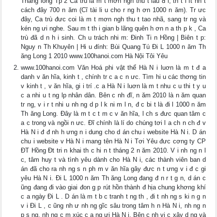
Thăng long Tp 2 Ca trù là m t mơn ngh thu t lâu đ i, tn t i ít nh t
cách đây 700 n ăm (Cĩ tài li u cho r ng h ơn 1000 n ăm). Tr ưc
đây, Ca trù đưc coi là m t mơn ngh thu t tao nhã, sang tr ng và
kén ng ưi nghe. Sau m t th i gian b lãng quên h ơn n a th p k , Ca
trù đã d n h i sinh. Ch u trách nhi m: Đinh Ti n Hồng | Biên t p:
Nguy n Th Khuyên | Hi u đính: Bùi Quang Tú Đi L 1000 n ăm Th
ăng Long 1 2010 www.100hanoi.com Hà Nội Tôi Yêu
www.100hanoi.com Văn Hoá phi vật thể Hà N i luơn là m t đ a
danh v ăn hĩa, kinh t , chính tr c a c n ưc. Tìm hi u các thơng tin
v kinh t , v ăn hĩa, gi i trí .c a Hà N i luơn là m t nhu c u thi t y u
c a nhi u t ng lp nhân dân. Bên c nh đĩ, n ăm 2010 là n ăm quan
tr ng, v i r t nhi u nh ng d p l k ni m l n, đ c bi t là đi l 1000 n ăm
Th ăng Long. Đây là m t c t m c v ăn hĩa, l ch s đưc quan tâm c
a c trong và ngồi n ưc. Đĩ chính là lí do chúng tơi l a ch n ch đ v
Hà N i đ đ nh h ưng n i dung cho d án chu i website Hà N i. D án
chu i website v Hà N i mang tên Hà N i Tơi Yêu đưc cơng ty CP
ĐT Hồng Đt tri n khai th c hi n t tháng 2 n ăm 2010. V i nh ng n l
c, tâm huy t và tình yêu dành cho Hà N i, các thành viên ban d
án đã cho ra nh ng s n ph m v ăn hĩa gây đưc n t ưng v i đ c gi
yêu Hà N i. Đi L 1000 n ăm Th ăng Long đang đ n r t g n, d án c
ũng đang đi vào giai đon g p rút hồn thành đ hịa chung khơng khí
c a ngày Đi L . D án là m t b c tranh t ng th , đi t nh ng s ki n g n
v i Đi L , c ũng nh ư nh ng gĩc sâu trong tâm h n Hà N i, nh ng n
p s ng, nh ng c m xúc c a ng ưi Hà N i. Bên c nh vi c xây d ng và