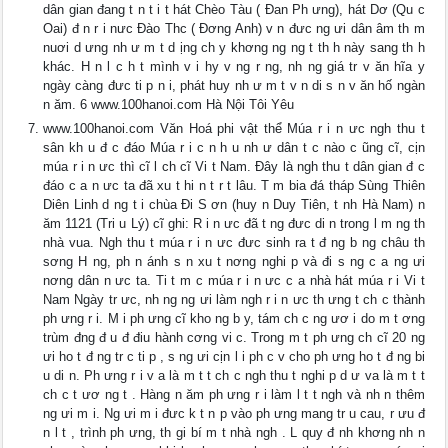
dân gian đang t n t i t hát Chèo Tàu ( Đan Ph ưng), hát Dơ (Qu c
Oai) đ n r i nưc Đào Thc ( Đơng Anh) v n đưc ng ưi dân âm th m
nuơi d ưng nh ư m t d ịng ch y khơng ng ng t th h này sang th h
khác. H n l c h t mình v i hy v ng r ng, nh ng giá tr v ăn hĩa y
ngày càng đưc ti p n i, phát huy nh ư m t v n di s n v ăn hố ngàn
n ăm. 6 www.100hanoi.com Hà Nội Tôi Yêu
www.100hanoi.com Văn Hoá phi vật thể Múa r i n ưc ngh thu t
sân kh u đ c đáo Múa r i c n h u nh ư dân t c nào c ũng cĩ, cịn
múa r i n ưc thì cĩ l ch cĩ Vi t Nam. Đây là ngh thu t dân gian đ c
đáo c a n ưc ta đã xu t hi n t r t lâu. T m bia đá tháp Sùng Thiên
Diên Linh d ng t i chùa Đi S ơn (huy n Duy Tiên, t nh Hà Nam) n
ăm 1121 (Tri u Lý) cĩ ghi: R i n ưc đã t ng đưc di n trong l m ng th
nhà vua. Ngh thu t múa r i n ưc đưc sinh ra t đ ng b ng châu th
sơng H ng, ph n ánh s n xu t nơng nghi p và đi s ng c a ng ưi
nơng dân n ưc ta. Ti t m c múa r i n ưc c a nhà hát múa r i Vi t
Nam Ngày tr ưc, nh ng ng ưi làm ngh r i n ưc th ưng t ch c thành
ph ưng r i. M i ph ưng cĩ kho ng b y, tám ch c ng ươ i do m t ơng
trùm đng đ u đ điu hành cơng vi c. Trong m t ph ưng ch cĩ 20 ng
ưi ho t đ ng tr c ti p , s ng ưi cịn l i ph c v cho ph ưng ho t đ ng bi
u di n. Ph ưng r i v a là m t t ch c ngh thu t nghi p d ư va là m t t
ch c t ươ ng t . Hàng n ăm ph ưng r i làm l t t ngh và nh n thêm
ng ưi m i. Ng ưi m i đưc k t n p vào ph ưng mang tr u cau, r ưu đ
n l t , trình ph ưng, th gi bí m t nhà ngh . L quy đ nh khơng nh n