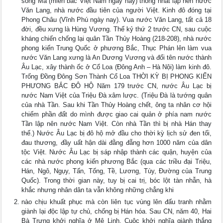
sông Mã (miền bắc Việt Nam ngày nay) thống nhất lập nên nước
Văn Lang, nhà nước đầu tiên của người Việt. Kinh đô đóng tại
Phong Châu (Vĩnh Phú ngày nay). Vua nước Văn Lang, tất cả 18
đời, đều xưng là Hùng Vương. Thế kỷ thứ 2 trước CN, sau cuộc
kháng chiến chống lại quân Tần Thủy Hoàng (218-208), nhà nước
phong kiến Trung Quốc ở phương Bắc, Thục Phán lên làm vua
nước Văn Lang xưng là An Dương Vương và đổi tên nước thành
Âu Lạc, xây thành ốc ở Cổ Loa (Đông Anh – Hà Nội) làm kinh đô.
Trống Đồng Đông Sơn Thành Cổ Loa THỜI KỲ BỊ PHONG KIẾN
PHƯƠNG BẮC ĐÔ HỘ Năm 179 trước CN, nước Âu Lạc bị
nước Nam Việt của Triệu Đà xâm lược. (Triệu Đà là tướng quân
của nhà Tần. Sau khi Tần Thủy Hoàng chết, ông ta nhân cơ hội
chiếm phần đất do mình được giao cai quản ở phía nam nước
Tần lập nên nước Nam Việt. Còn nhà Tần thì bị nhà Hán thay
thế.) Nước Âu Lạc bị đô hộ mở đầu cho thời kỳ lịch sử đen tối,
đau thương, đầy uất hận dài đằng đẵng hơn 1000 năm của dân
tộc Việt. Nước Âu Lạc bị sáp nhập thành các quận, huyện của
các nhà nước phong kiến phương Bắc (qua các triều đại Triệu,
Hán, Ngô, Ngụy, Tấn, Tống, Tề, Lương, Tùy, Đường của Trung
Quốc). Trong thời gian này, tuy bị cai trị, bóc lột tàn nhẫn, hà
khắc nhưng nhân dân ta vẫn không những chẳng khi
nào chịu khuất phục mà còn liên tục vùng lên đấu tranh nhằm
giành lại độc lập tự chủ, chống bị Hán hóa. Sau CN, năm 40, Hai
Bà Trưng khởi nghĩa ở Mê Linh. Cuộc khởi nghĩa giành thắng