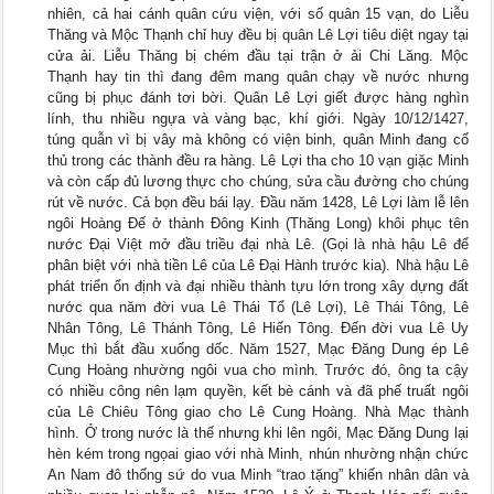
nhiên, cả hai cánh quân cứu viện, với số quân 15 vạn, do Liễu
Thăng và Mộc Thạnh chỉ huy đều bị quân Lê Lợi tiêu diệt ngay tại
cửa ải. Liễu Thăng bị chém đầu tại trận ở ải Chi Lăng. Mộc
Thạnh hay tin thì đang đêm mang quân chạy về nước nhưng
cũng bị phục đánh tơi bời. Quân Lê Lợi giết được hàng nghìn
lính, thu nhiều ngựa và vàng bạc, khí giới. Ngày 10/12/1427,
túng quẫn vì bị vây mà không có viện binh, quân Minh đang cố
thủ trong các thành đều ra hàng. Lê Lợi tha cho 10 vạn giặc Minh
và còn cấp đủ lương thực cho chúng, sửa cầu đường cho chúng
rút về nước. Cả bọn đều bái lạy. Đầu năm 1428, Lê Lợi làm lễ lên
ngôi Hoàng Đế ở thành Đông Kinh (Thăng Long) khôi phục tên
nước Đại Việt mở đầu triều đại nhà Lê. (Gọi là nhà hậu Lê để
phân biệt với nhà tiền Lê của Lê Đại Hành trước kia). Nhà hậu Lê
phát triển ổn định và đại nhiều thành tựu lớn trong xây dựng đất
nước qua năm đời vua Lê Thái Tổ (Lê Lợi), Lê Thái Tông, Lê
Nhân Tông, Lê Thánh Tông, Lê Hiến Tông. Đến đời vua Lê Uy
Mục thì bắt đầu xuống dốc. Năm 1527, Mạc Đăng Dung ép Lê
Cung Hoàng nhường ngôi vua cho mình. Trước đó, ông ta cậy
có nhiều công nên lạm quyền, kết bè cánh và đã phế truất ngôi
của Lê Chiêu Tông giao cho Lê Cung Hoàng. Nhà Mạc thành
hình. Ở trong nước là thế nhưng khi lên ngôi, Mạc Đăng Dung lại
hèn kém trong ngọai giao với nhà Minh, nhún nhường nhận chức
An Nam đô thống sứ do vua Minh “trao tặng” khiến nhân dân và