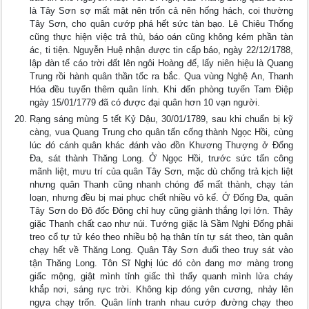
là Tây Sơn sợ mất mật nên trốn cả nên hống hách, coi thường
Tây Sơn, cho quân cướp phá hết sức tàn bạo. Lê Chiêu Thống
cũng thực hiện việc trả thù, báo oán cũng không kém phần tàn
ác, ti tiện. Nguyễn Huệ nhận được tin cấp báo, ngày 22/12/1788,
lập đàn tế cáo trời đất lên ngôi Hoàng đế, lấy niên hiệu là Quang
Trung rồi hành quân thần tốc ra bắc. Qua vùng Nghệ An, Thanh
Hóa đều tuyển thêm quân lính. Khi đến phòng tuyến Tam Điệp
ngày 15/01/1779 đã có được đại quân hơn 10 vạn người.
Rạng sáng mùng 5 tết Kỷ Dậu, 30/01/1789, sau khi chuẩn bị kỹ
càng, vua Quang Trung cho quân tấn cống thành Ngọc Hồi, cùng
lúc đó cánh quân khác đánh vào đồn Khương Thượng ở Đống
Đa, sát thành Thăng Long. Ở Ngọc Hồi, trước sức tấn công
mãnh liệt, mưu trí của quân Tây Sơn, mặc dù chống trả kịch liệt
nhưng quân Thanh cũng nhanh chóng để mất thành, chạy tán
loạn, nhưng đều bị mai phục chết nhiều vô kể. Ở Đống Đa, quân
Tây Sơn do Đô đốc Đông chỉ huy cũng giành thắng lợi lớn. Thây
giặc Thanh chất cao như núi. Tướng giặc là Sầm Nghi Đống phải
treo cổ tự tử kéo theo nhiều bộ hạ thân tín tự sát theo, tàn quân
chạy hết về Thăng Long. Quân Tây Sơn đuổi theo truy sát vào
tận Thăng Long. Tôn Sĩ Nghị lúc đó còn đang mơ màng trong
giấc mộng, giật mình tỉnh giấc thì thấy quanh mình lửa cháy
khắp nơi, sáng rực trời. Không kịp đóng yên cương, nhảy lên
ngựa chạy trốn. Quân lính tranh nhau cướp đường chạy theo