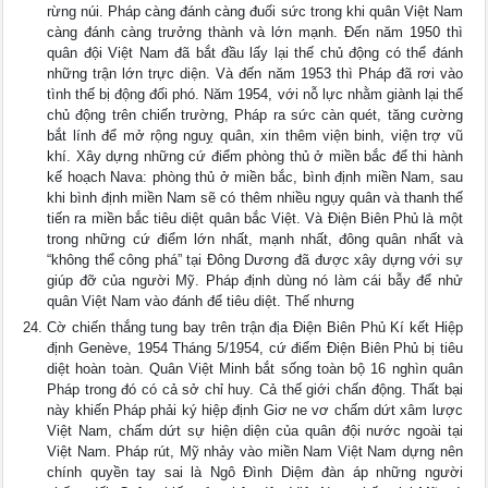
rừng núi. Pháp càng đánh càng đuối sức trong khi quân Việt Nam
càng đánh càng trưởng thành và lớn mạnh. Đến năm 1950 thì
quân đội Việt Nam đã bắt đầu lấy lại thế chủ động có thể đánh
những trận lớn trực diện. Và đến năm 1953 thì Pháp đã rơi vào
tình thế bị động đối phó. Năm 1954, với nỗ lực nhằm giành lại thế
chủ động trên chiến trường, Pháp ra sức càn quét, tăng cường
bắt lính để mở rộng nguỵ quân, xin thêm viện binh, viện trợ vũ
khí. Xây dựng những cứ điểm phòng thủ ở miền bắc để thi hành
kế hoạch Nava: phòng thủ ở miền bắc, bình định miền Nam, sau
khi bình định miền Nam sẽ có thêm nhiều ngụy quân và thanh thế
tiến ra miền bắc tiêu diệt quân bắc Việt. Và Điện Biên Phủ là một
trong những cứ điểm lớn nhất, mạnh nhất, đông quân nhất và
“không thể công phá” tại Đông Dương đã được xây dựng với sự
giúp đỡ của người Mỹ. Pháp định dùng nó làm cái bẫy để nhử
quân Việt Nam vào đánh để tiêu diệt. Thế nhưng
Cờ chiến thắng tung bay trên trận địa Điện Biên Phủ Kí kết Hiệp
định Genève, 1954 Tháng 5/1954, cứ điểm Điện Biên Phủ bị tiêu
diệt hoàn toàn. Quân Việt Minh bắt sống toàn bộ 16 nghìn quân
Pháp trong đó có cả sở chỉ huy. Cả thế giới chấn động. Thất bại
này khiến Pháp phải ký hiệp định Giơ ne vơ chấm dứt xâm lược
Việt Nam, chấm dứt sự hiện diện của quân đội nước ngoài tại
Việt Nam. Pháp rút, Mỹ nhảy vào miền Nam Việt Nam dựng nên
chính quyền tay sai là Ngô Đình Diệm đàn áp những người