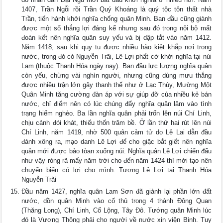
1407, Trần Ngỗi rồi Trần Quý Khoáng là quý tộc tôn thất nhà
Trần, tiến hành khởi nghĩa chống quân Minh. Ban đầu cũng giành
được một số thắng lợi đáng kể nhưng sau đó trong nội bộ mất
đoàn kết nên nghĩa quân suy yếu và bị dập tắt vào năm 1412.
Năm 1418, sau khi quy tụ được nhiều hào kiệt khắp nơi trong
nước, trong đó có Nguyễn Trãi, Lê Lợi phất cờ khởi nghĩa tại núi
Lam (thuộc Thanh Hóa ngày nay). Ban đầu lực lượng nghĩa quân
còn yếu, chừng vài nghìn người, nhưng cũng dùng mưu thắng
được nhiều trận lớn gây thanh thế như ở Lạc Thủy, Mường Một
Quân Minh tăng cường đàn áp với sự giúp đỡ của nhiều kẻ bán
nước, chỉ điểm nên có lúc chúng đẩy nghĩa quân lâm vào tình
trạng hiểm nghèo. Ba lần nghĩa quân phải trốn lên núi Chí Linh,
chịu cảnh đói khát, thiếu thốn trăm bề. Ở lần thứ hai rút lên núi
Chí Linh, năm 1419, nhờ 500 quân cảm tử do Lê Lai dẫn đầu
đánh xông ra, mạo danh Lê Lợi để cho giặc bắt giết nên nghĩa
quân mới được bảo tòan xuống núi. Nghĩa quân Lê Lợi chiến đấu
như vậy ròng rã mấy năm trời cho đến năm 1424 thì mới tạo nên
chuyển biến có lợi cho mình. Tượng Lê Lợi tại Thanh Hóa
Nguyễn Trãi
Đầu năm 1427, nghĩa quân Lam Sơn đã giành lại phần lớn đất
nước, dồn quân Minh vào cố thủ trong 4 thành Đông Quan
(Thăng Long), Chí Linh, Cổ Lộng, Tây Đô. Tướng quân Minh lúc
đó là Vương Thông phải cho người về nước xin viện Binh. Tuy