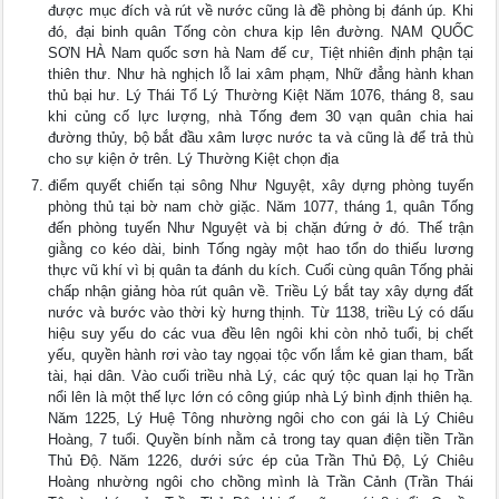
được mục đích và rút về nước cũng là đề phòng bị đánh úp. Khi
đó, đại binh quân Tống còn chưa kịp lên đường. NAM QUỐC
SƠN HÀ Nam quốc sơn hà Nam đế cư, Tiệt nhiên định phận tại
thiên thư. Như hà nghịch lỗ lai xâm phạm, Nhữ đẳng hành khan
thủ bại hư. Lý Thái Tổ Lý Thường Kiệt Năm 1076, tháng 8, sau
khi củng cố lực lượng, nhà Tống đem 30 vạn quân chia hai
đường thủy, bộ bắt đầu xâm lược nước ta và cũng là để trả thù
cho sự kiện ở trên. Lý Thường Kiệt chọn địa
điểm quyết chiến tại sông Như Nguyệt, xây dựng phòng tuyến
phòng thủ tại bờ nam chờ giặc. Năm 1077, tháng 1, quân Tống
đến phòng tuyến Như Nguyệt và bị chặn đứng ở đó. Thế trận
giằng co kéo dài, binh Tống ngày một hao tổn do thiếu lương
thực vũ khí vì bị quân ta đánh du kích. Cuối cùng quân Tống phải
chấp nhận giảng hòa rút quân về. Triều Lý bắt tay xây dựng đất
nước và bước vào thời kỳ hưng thịnh. Từ 1138, triều Lý có dấu
hiệu suy yếu do các vua đều lên ngôi khi còn nhỏ tuổi, bị chết
yếu, quyền hành rơi vào tay ngọai tộc vốn lắm kẻ gian tham, bất
tài, hại dân. Vào cuối triều nhà Lý, các quý tộc quan lại họ Trần
nổi lên là một thế lực lớn có công giúp nhà Lý bình định thiên hạ.
Năm 1225, Lý Huệ Tông nhường ngôi cho con gái là Lý Chiêu
Hoàng, 7 tuổi. Quyền bính nằm cả trong tay quan điện tiền Trần
Thủ Độ. Năm 1226, dưới sức ép của Trần Thủ Độ, Lý Chiêu
Hoàng nhường ngôi cho chồng mình là Trần Cảnh (Trần Thái