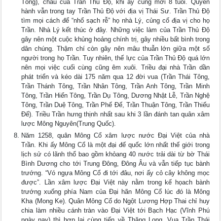
Tông), cháu của Trần Thủ Độ, khi ấy cũng mới 8 tuổi. Quyền
hành vẫn trong tay Trần Thủ Độ với địa vị Thái Sư. Trần Thủ Độ
tìm mọi cách để “nhổ sạch rễ” họ nhà Lý, củng cố địa vị cho họ
Trần. Nhà Lý kết thúc ở đây. Những việc làm của Trần Thủ Độ
gây nên một cuộc khủng hoảng chính trị, gây nhiều bất bình trong
dân chúng. Thậm chí còn gây nên mâu thuẫn lớn giữa một số
người trong họ Trần. Tuy nhiên, thế lực của Trần Thủ Độ quá lớn
nên mọi việc cuối cùng cũng êm xuôi. Triều đại nhà Trần dần
phát triển và kéo dài 175 năm qua 12 đời vua (Trần Thái Tông,
Trần Thánh Tông, Trần Nhân Tông, Trần Anh Tông, Trần Minh
Tông, Trần Hiến Tông, Trần Dụ Tông, Dương Nhật Lễ, Trần Nghệ
Tông, Trần Duệ Tông, Trần Phế Đế, Trần Thuận Tông, Trần Thiếu
Đế). Triều Trần hưng thịnh nhất sau khi 3 lần đánh tan quân xâm
lược Mông Nguyên(Trung Quốc).
Năm 1258, quân Mông Cổ xâm lược nước Đại Việt của nhà
Trần. Khi ấy Mông Cổ là một đại đế quốc lớn nhất thế giới trong
lịch sử có lãnh thổ bao gồm khỏang 40 nước trải dài từ bờ Thái
Bình Dương cho tới Trung Đông, Đông Âu và vẫn tiếp tục bành
trướng. “Vó ngựa Mông Cổ đi tới đâu, nơi ấy cỏ cây không mọc
được”. Lần xâm lược Đại Việt này nằm trong kế họach bành
trướng xuống phía Nam của Đại hãn Mông Cổ lúc đó là Mông
Kha (Mong Ke). Quân Mông Cổ do Ngột Lương Hợp Thai chỉ huy
chia làm nhiều cánh tràn vào Đại Việt tới Bạch Hạc (Vĩnh Phú
ngày nay) thì hợp lại cùng tiến về Thăng Long. Vua Trần Thái