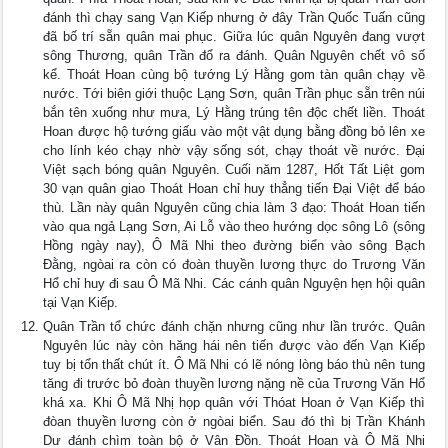
đánh thì chạy sang Vạn Kiếp nhưng ở đây Trần Quốc Tuấn cũng
đã bố trí sẵn quân mai phục. Giữa lúc quân Nguyên đang vượt
sông Thương, quân Trần đổ ra đánh. Quân Nguyên chết vô số
kể. Thoát Hoan cùng bộ tướng Lý Hằng gom tàn quân chạy về
nước. Tới biên giới thuộc Lạng Sơn, quân Trần phục sẵn trên núi
bắn tên xuống như mưa, Lý Hằng trúng tên độc chết liền. Thoát
Hoan được hộ tướng giấu vào một vật dụng bằng đồng bỏ lên xe
cho lính kéo chạy nhờ vậy sống sót, chạy thoát về nước. Đại
Việt sạch bóng quân Nguyên. Cuối năm 1287, Hốt Tất Liệt gom
30 vạn quân giao Thoát Hoan chỉ huy thẳng tiến Đại Việt để báo
thù. Lần này quân Nguyên cũng chia làm 3 đạo: Thoát Hoan tiến
vào qua ngả Lạng Sơn, Ai Lỗ vào theo hướng dọc sông Lô (sông
Hồng ngày nay), Ô Mã Nhi theo đường biển vào sông Bạch
Đằng, ngòai ra còn có đoàn thuyền lương thực do Trương Văn
Hổ chỉ huy đi sau Ô Mã Nhi. Các cánh quân Nguyện hẹn hội quân
tại Vạn Kiếp.
Quân Trần tổ chức đánh chặn nhưng cũng như lần trước. Quân
Nguyên lúc này còn hăng hái nên tiến được vào đến Vạn Kiếp
tuy bị tổn thất chút ít. Ô Mã Nhi có lẽ nóng lòng báo thù nên tung
tăng đi trước bỏ đoàn thuyền lương nặng nề của Trương Văn Hổ
khá xa. Khi Ô Mã Nhị họp quân với Thóat Hoan ở Vạn Kiếp thì
đòan thuyền lương còn ở ngòai biển. Sau đó thì bị Trần Khánh
Dư đánh chìm toàn bộ ở Vân Đồn. Thoát Hoan và Ô Mã Nhi