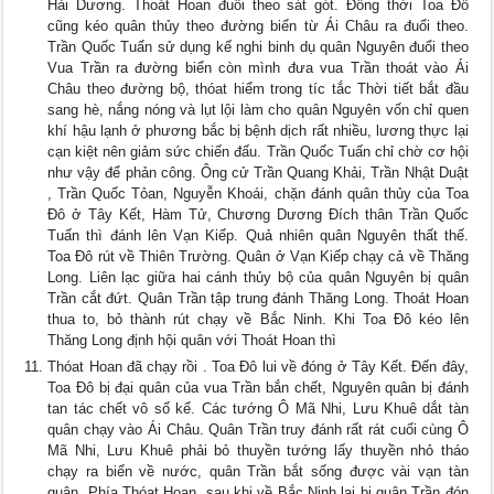
Hải Dương. Thoát Hoan đuổi theo sát gót. Đồng thời Toa Đô
cũng kéo quân thủy theo đường biển từ Ái Châu ra đuổi theo.
Trần Quốc Tuấn sử dụng kế nghi binh dụ quân Nguyên đuổi theo
Vua Trần ra đường biển còn mình đưa vua Trần thoát vào Ái
Châu theo đường bộ, thóat hiểm trong tíc tắc Thời tiết bắt đầu
sang hè, nắng nóng và lụt lội làm cho quân Nguyên vốn chỉ quen
khí hậu lạnh ở phương bắc bị bệnh dịch rất nhiều, lương thực lại
cạn kiệt nên giảm sức chiến đấu. Trần Quốc Tuấn chỉ chờ cơ hội
như vậy để phản công. Ông cử Trần Quang Khải, Trần Nhật Duật
, Trần Quốc Tỏan, Nguyễn Khoái, chặn đánh quân thủy của Toa
Đô ở Tây Kết, Hàm Tử, Chương Dương Đích thân Trần Quốc
Tuấn thì đánh lên Vạn Kiếp. Quả nhiên quân Nguyên thất thế.
Toa Đô rút về Thiên Trường. Quân ở Vạn Kiếp chạy cả về Thăng
Long. Liên lạc giữa hai cánh thủy bộ của quân Nguyên bị quân
Trần cắt đứt. Quân Trần tập trung đánh Thăng Long. Thoát Hoan
thua to, bỏ thành rút chạy về Bắc Ninh. Khi Toa Đô kéo lên
Thăng Long định hội quân với Thoát Hoan thì
Thóat Hoan đã chạy rồi . Toa Đô lui về đóng ở Tây Kết. Đến đây,
Toa Đô bị đại quân của vua Trần bắn chết, Nguyên quân bị đánh
tan tác chết vô số kể. Các tướng Ô Mã Nhi, Lưu Khuê dắt tàn
quân chạy vào Ái Châu. Quân Trần truy đánh rất rát cuối cùng Ô
Mã Nhi, Lưu Khuê phải bỏ thuyền tướng lấy thuyền nhỏ tháo
chạy ra biển về nước, quân Trần bắt sống được vài vạn tàn
quân. Phía Thóat Hoan, sau khi về Bắc Ninh lại bị quân Trần đón