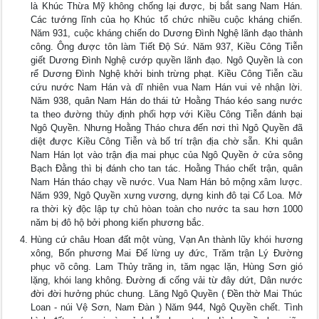
là Khúc Thừa Mỹ không chống lại được, bị bắt sang Nam Hán.
Các tướng lĩnh của họ Khúc tổ chức nhiều cuộc kháng chiến.
Năm 931, cuộc kháng chiến do Dương Đình Nghệ lãnh đạo thành
công. Ông được tôn làm Tiết Độ Sứ. Năm 937, Kiều Công Tiễn
giết Dương Đình Nghệ cướp quyền lãnh đạo. Ngô Quyền là con
rể Dương Đình Nghệ khởi binh trừng phạt. Kiều Công Tiễn cầu
cứu nước Nam Hán và dĩ nhiên vua Nam Hán vui vẻ nhận lời.
Năm 938, quân Nam Hán do thái tử Hoằng Tháo kéo sang nước
ta theo đường thủy định phối hợp với Kiều Công Tiễn đánh bại
Ngô Quyền. Nhưng Hoằng Tháo chưa đến nơi thì Ngô Quyền đã
diệt được Kiều Công Tiễn và bố trí trận địa chờ sẵn. Khi quân
Nam Hán lọt vào trận địa mai phục của Ngô Quyền ở cửa sông
Bạch Đằng thì bị đánh cho tan tác. Hoằng Tháo chết trận, quân
Nam Hán tháo chạy về nước. Vua Nam Hán bỏ mộng xâm lược.
Năm 939, Ngô Quyền xưng vương, dựng kinh đô tại Cổ Loa. Mở
ra thời kỳ độc lập tự chủ hòan toàn cho nước ta sau hơn 1000
năm bị đô hộ bởi phong kiến phương bắc.
Hùng cứ châu Hoan đất một vùng, Vạn An thành lũy khói hương
xông, Bốn phương Mai Đế lừng uy đức, Trăm trận Lý Đường
phục võ công. Lam Thủy trăng in, tăm ngạc lặn, Hùng Sơn gió
lặng, khói lang không. Đường đi cống vải từ đây dứt, Dân nước
đời đời hưởng phúc chung. Lăng Ngô Quyền ( Đền thờ Mai Thúc
Loan - núi Vệ Sơn, Nam Đàn ) Năm 944, Ngô Quyền chết. Tình