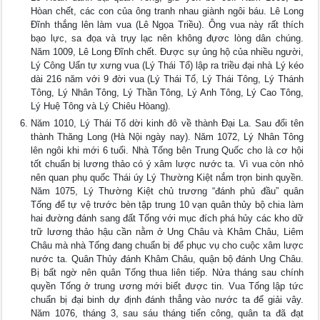
Hòan chết, các con của ông tranh nhau giành ngôi báu. Lê Long
Đĩnh thắng lên làm vua (Lê Ngọa Triều). Ông vua này rất thích
bạo lực, sa đọa và trụy lạc nên không đựơc lòng dân chúng.
Năm 1009, Lê Long Đĩnh chết. Được sự ủng hộ của nhiều người,
Lý Công Uẩn tự xưng vua (Lý Thái Tổ) lập ra triều đại nhà Lý kéo
dài 216 năm với 9 đời vua (Lý Thái Tổ, Lý Thái Tông, Lý Thánh
Tông, Lý Nhân Tông, Lý Thần Tông, Lý Anh Tông, Lý Cao Tông,
Lý Huệ Tông và Lý Chiêu Hòang).
Năm 1010, Lý Thái Tổ dời kinh đô về thành Đại La. Sau đổi tên
thành Thăng Long (Hà Nội ngày nay). Năm 1072, Lý Nhân Tông
lên ngôi khi mới 6 tuổi. Nhà Tống bên Trung Quốc cho là cơ hội
tốt chuẩn bị lương thảo có ý xâm lược nước ta. Vì vua còn nhỏ
nên quan phụ quốc Thái úy Lý Thường Kiệt nắm trọn binh quyền.
Năm 1075, Lý Thường Kiệt chủ trương “đánh phủ đầu” quân
Tống để tự vệ trước bèn tập trung 10 vạn quân thủy bộ chia làm
hai đường đánh sang đất Tống với mục đích phá hủy các kho dữ
trữ lương thảo hậu cần nằm ở Ung Châu và Khâm Châu, Liêm
Châu mà nhà Tống đang chuẩn bị để phục vụ cho cuộc xâm lược
nước ta. Quân Thủy đánh Khâm Châu, quận bộ đánh Ung Châu.
Bị bất ngờ nên quân Tống thua liên tiếp. Nửa tháng sau chính
quyền Tống ở trung ương mới biết được tin. Vua Tống lập tức
chuẩn bị đại binh dự định đánh thẳng vào nước ta để giải vây.
Năm 1076, tháng 3, sau sáu tháng tiến công, quân ta đã đạt