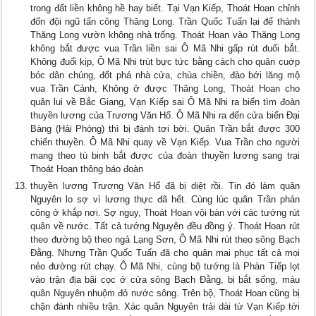
trong đất liền không hề hay biết. Tại Vạn Kiếp, Thoát Hoan chỉnh
đốn đội ngũ tấn công Thăng Long. Trần Quốc Tuấn lại để thành
Thăng Long vườn không nhà trống. Thoát Hoan vào Thăng Long
không bắt được vua Trần liền sai Ô Mã Nhi gấp rút đuổi bắt.
Không đuổi kịp, Ô Mã Nhi trút bực tức bằng cách cho quân cuớp
bóc dân chúng, đốt phá nhà cửa, chùa chiền, đào bới lăng mộ
vua Trần Cảnh, Không ở được Thăng Long, Thoát Hoan cho
quân lui về Bắc Giang, Vạn Kíếp sai Ô Mã Nhi ra biển tìm đoàn
thuyền lương của Trương Văn Hổ. Ô Mã Nhi ra đến cửa biển Đại
Bàng (Hải Phòng) thì bị đánh tơi bời. Quân Trần bắt được 300
chiến thuyền. Ô Mã Nhi quay về Vạn Kiếp. Vua Trần cho người
mang theo tù binh bắt được của đoàn thuyền lương sang trại
Thoát Hoan thông báo đoàn
thuyền lương Trương Văn Hổ đã bị diệt rồi. Tin đó làm quân
Nguyên lo sợ vì lương thực đã hết. Cùng lúc quân Trần phản
công ở khắp nơi. Sợ nguy, Thoát Hoan vội bàn với các tướng rút
quân về nước. Tất cả tướng Nguyên đều đồng ý. Thoát Hoan rút
theo đường bộ theo ngả Lạng Sơn, Ô Mã Nhi rút theo sông Bạch
Đằng. Nhưng Trần Quốc Tuấn đã cho quân mai phục tất cả mọi
nẻo đường rút chạy. Ô Mã Nhi, cùng bộ tướng là Phàn Tiếp lọt
vào trận địa bãi cọc ở cửa sông Bạch Đằng, bị bắt sống, máu
quân Nguyên nhuộm đỏ nước sông. Trên bộ, Thoát Hoan cũng bị
chặn đánh nhiều trận. Xác quân Nguyên trải dài từ Vạn Kiếp tới