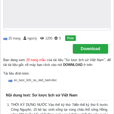
Free
25 trang
ngocly
1205
0
Download
Bạn đang xem
20 trang mẫu
của tài liệu
"Sơ lược lịch sử Việt Nam"
, để
tải tài liệu gốc về máy bạn click vào nút
DOWNLOAD
ở trên
Tài liệu đính kèm:
so_luoc_lich_su_viet_nam.doc
Nội dung text: Sơ lược lịch sử Việt Nam
THỜI KỲ DỰNG NƯỚC Vào thế kỷ thứ 7đến thế kỷ thứ 6 trước
Công Nguyên, 15 bộ lạc sinh sống tại vùng châu thổ sông Hồng,