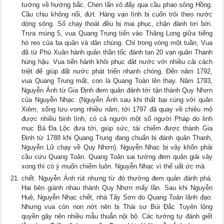
tướng về hướng bắc. Chen lấn xô đẩy qua cầu phao sông Hồng.
Cầu chịu không nổi, đứt. Hàng vạn lính bị cuốn trôi theo nước
dòng sông. Số chạy thoát đều bị mai phục, chặn đánh tơi bời.
Trưa mùng 5, vua Quang Trung tiến vào Thăng Long giữa tiếng
hò reo của ba quân và dân chúng. Chỉ trong vòng một tuần, Vua
đã từ Phú Xuân hành quân thần tốc đánh tan 20 vạn quân Thanh
hùng hậu. Vua tiến hành khôi phục đât nước với nhiều cải cách
triệt để giúp đất nước phát triển nhanh chóng. Đến năm 1792,
vua Quang Trung mất, con là Quang Toản lên thay. Năm 1793,
Nguyễn Ánh từ Gia Định đem quân đánh tới tận thành Quy Nhơn
của Nguyễn Nhạc. (Nguyễn Ánh sau khi thất bại cùng với quân
Xiêm, sống lưu vong nhiều năm, tới 1797 đã quay về chiêu mộ
được nhiều binh lính, có cả người một số người Pháp do linh
mục Bá Đa Lộc đưa tới, giúp sức, tái chiếm được thành Gia
Định từ 1788 khi Quang Trung đang chuẩn bị đánh quân Thanh,
Nguyễn Lữ chạy về Quy Nhơn). Nguyễn Nhạc bị vây khốn phải
cầu cứu Quang Toản. Quang Toản sai tướng đem quân giải vây
xong thì có ý muốn chiếm luôn. Nguyễn Nhạc vì thế uất ức mà
chết. Nguyễn Ánh rút nhưng từ đó thường đem quân đánh phá.
Hai bên giành nhau thành Quy Nhơn mấy lần. Sau khi Nguyễn
Huệ, Nguyễn Nhạc chết, nhà Tây Sơn do Quang Toản lãnh đạo.
Nhưng vua còn non nớt nên bị Thái sư Bùi Đắc Tuyên lộng
quyền gây nên nhiều mẫu thuẫn nội bộ. Các tướng tự đánh giết