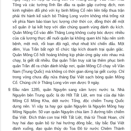
Tông và các tướng lĩnh lần đầu ra quân gặp cường địch, non
kinh nghiệm đối phó với kỵ binh Mông Cổ nên liên tiếp thua trận
phải thi hành kế sách bỏ Thăng Long vườn không nhà trống rút
về phía Nam bảo tòan lực lượng chờ thời cơ, đồng thời để một
số quân ở lại kết hợp với dân chúng quanh vùng đánh du kích.
Quân Mông Cổ vào đến Thăng Long không cuớp bóc được nhiều
của cải lương thực để nuôi quân lại không quen khí hậu nên sinh
bệnh, mệt mỏi, rối loạn đội ngũ, nhụt nhuệ khí chiến đấu. Một
đêm, Vua Trần bất ngờ tổ chức tập kích doanh trại quân giặc.
Quân Mông Cổ hốt hoảng không kịp phản ứng giày xéo nhau mà
chạy, bị giết rất nhiều. Đại quân Trần truy sát lại thêm phục binh
quân Trần đổ ra chặn đánh khắp nơi, quân Mông Cổ chạy về Vân
Nam (Trung Quốc) mà không có thời gian dừng lại giết cướp. Chỉ
trong vòng chưa đầy nửa tháng Đại Việt sạch bóng quân Mông
Cổ. Chúng chỉ ở Thăng Long vỏn vẹn được 9 ngày.
Đầu năm 1285, quân Nguyên sang xâm lược nước ta. Nhà
Nguyên bên Trung quốc là do Hốt Tất Liệt, em trai của đại hãn
Mông Cổ Mông Kha, diệt nước Tống, độc chiếm Trung Quốc
dựng nên. Vì vậy ta hay gọi quân Nguyên là Nguyên Mông hay
Mông Nguyên. 50 vạn quân Nguyên chia làm 3 đường tiến chiếm
Đại Việt. Đích thân con trai Hốt Tất Liệt, thái tử Thoát Hoan, chỉ
huy hai đạo quân bộ từ hai hướng đông bắc, tây bắc Đại Việt
đánh xuống, đạo quân thủy do Toa Đô từ nước Chiêm Thành