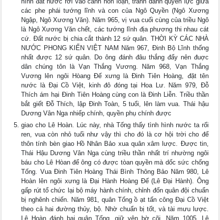
hình đất nước rơi vào cảnh hỗn loạn, tranh dành quyền lực giữa
các phe phái tướng lĩnh và con của Ngô Quyền (Ngô Xương
Ngập, Ngô Xương Văn). Năm 965, vị vua cuối cùng của triều Ngô
là Ngô Xương Văn chết, các tướng lĩnh địa phương thi nhau cát
cứ. Đất nước bị chia cắt thành 12 sứ quân. THỜI KỲ CÁC NHÀ
NƯỚC PHONG KIẾN VIỆT NAM Năm 967, Đinh Bộ Lĩnh thống
nhất được 12 sứ quân. Do ông đánh đâu thắng đấy nên đuợc
dân chúng tôn là Vạn Thắng Vương. Năm 968, Vạn Thắng
Vương lên ngôi Hòang Đế xưng là Đinh Tiên Hoàng, đặt tên
nước là Đại Cồ Việt, kinh đô đóng tại Hoa Lư. Năm 979, Đỗ
Thích ám hại Đinh Tiên Hoàng cùng con là Đinh Liễn. Triều thần
bắt giết Đỗ Thích, lập Đinh Toàn, 5 tuổi, lên làm vua. Thái hậu
Dương Vân Nga nhiếp chính, quyền phụ chính được
giao cho Lê Hoàn. Lúc này, nhà Tống thấy tình hình nước ta rối
ren, vua còn nhỏ tuổi như vậy thì cho đó là cơ hội trời cho để
thôn tính bèn giao Hồ Nhân Bảo xua quân xâm lược. Được tin,
Thái Hậu Dương Vân Nga cùng triều thần nhất trí nhường ngôi
báu cho Lê Hòan để ông có được tòan quyền mà dốc sức chống
Tống. Vua Đinh Tiên Hoàng Thái Bình Thông Bảo Năm 980, Lê
Hoàn lên ngôi xưng là Đại Hành Hoàng Đế (Lê Đại Hành). Ông
gấp rút tổ chức lại bộ máy hành chính, chỉnh đốn quân đội chuẩn
bị nghênh chiến. Năm 981, quân Tống ồ ạt tấn công Đại Cồ Việt
theo cả hai đường thủy, bộ. Nhờ chuẩn bị tốt, và tài mưu lược.
Lê Hoàn đánh bại quân Tống, giữ yên bờ cõi. Năm 1005, Lê