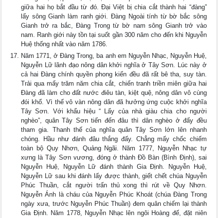
giữa hai họ bắt đầu từ đó. Đại Việt bị chia cắt thành hai “đàng”
lấy sông Gianh làm ranh giới. Đàng Ngoài tính từ bờ bắc sông
Gianh trở ra bắc, Đàng Trong từ bờ nam sông Gianh trở vào
nam. Ranh giới này tồn tại suốt gần 300 năm cho đến khi Nguyễn
Huệ thống nhất vào năm 1786.
Năm 1771, ở Đàng Trong, ba anh em Nguyễn Nhạc, Nguyễn Huệ,
Nguyễn Lữ lãnh đạo nông dân khởi nghĩa ở Tây Sơn. Lúc này ở
cả hai Đàng chính quyền phong kiến đều đã rất bê tha, suy tàn.
Trải qua mấy trăm năm chia cắt, chiến tranh triền miên giữa hai
Đàng đã làm cho đất nước điêu tàn, kiệt quệ, nông dân vô cùng
đói khổ. Vì thế vô vàn nông dân đã hưởng ứng cuộc khởi nghĩa
Tây Sơn. Với khẩu hiệu “ Lấy của nhà giàu chia cho người
nghèo”, quân Tây Sơn tiến đến đâu thì dân nghèo ở đấy đều
tham gia. Thanh thế của nghĩa quân Tây Sơn lớn lên nhanh
chóng. Hầu như đánh đâu thắng đấy. Chẳng mấy chốc chiếm
toàn bộ Quy Nhơn, Quảng Ngãi. Năm 1777, Nguyễn Nhạc tự
xưng là Tây Sơn vương, đóng ở thành Đồ Bàn (Bình Định), sai
Nguyễn Huệ, Nguyễn Lữ đánh thành Gia Định. Nguyễn Huệ,
Nguyễn Lữ sau khi đánh lấy được thành, giết chết chúa Nguyễn
Phúc Thuần, cắt người trấn thủ xong thì rút về Quy Nhơn.
Nguyễn Ánh là cháu của Nguyễn Phúc Khoát (chúa Đàng Trong
ngày xưa, trước Nguyễn Phúc Thuần) đem quân chiếm lại thành
Gia Định. Năm 1778, Nguyễn Nhạc lên ngôi Hoàng đế, đặt niên