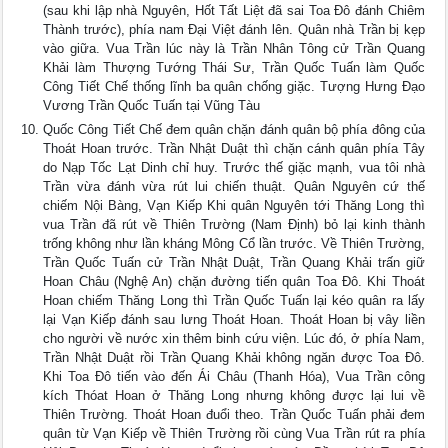
(sau khi lập nhà Nguyên, Hốt Tất Liệt đã sai Toa Đô đánh Chiêm
Thành trước), phía nam Đại Việt đánh lên. Quân nhà Trần bị kẹp
vào giữa. Vua Trần lúc này là Trần Nhân Tông cử Trần Quang
Khải làm Thượng Tướng Thái Sư, Trần Quốc Tuấn làm Quốc
Công Tiết Chế thống lĩnh ba quân chống giặc. Tượng Hưng Đạo
Vương Trần Quốc Tuấn tại Vũng Tàu
Quốc Công Tiết Chế đem quân chặn đánh quân bộ phía đông của
Thoát Hoan trước. Trần Nhật Duật thì chặn cánh quân phía Tây
do Nạp Tốc Lạt Dinh chỉ huy. Trước thế giặc mạnh, vua tôi nhà
Trần vừa đánh vừa rút lui chiến thuật. Quân Nguyên cứ thế
chiếm Nội Bàng, Vạn Kiếp Khi quân Nguyên tới Thăng Long thì
vua Trần đã rút về Thiên Trường (Nam Định) bỏ lại kinh thành
trống không như lần kháng Mông Cổ lần trước. Về Thiên Trường,
Trần Quốc Tuấn cử Trần Nhật Duật, Trần Quang Khải trấn giữ
Hoan Châu (Nghệ An) chặn đường tiến quân Toa Đô. Khi Thoát
Hoan chiếm Thăng Long thì Trần Quốc Tuấn lại kéo quân ra lấy
lại Vạn Kiếp đánh sau lưng Thoát Hoan. Thoát Hoan bị vây liền
cho người về nước xin thêm binh cứu viện. Lúc đó, ở phía Nam,
Trần Nhật Duật rồi Trần Quang Khải không ngăn được Toa Đô.
Khi Toa Đô tiến vào đến Ái Châu (Thanh Hóa), Vua Trần công
kích Thóat Hoan ở Thăng Long nhưng không được lại lui về
Thiên Trường. Thoát Hoan đuổi theo. Trần Quốc Tuấn phải đem
quân từ Vạn Kiếp về Thiên Trường rồi cùng Vua Trần rút ra phía