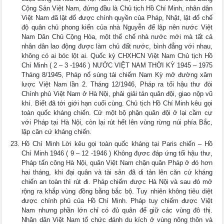
Cộng Sản Việt Nam, đứng đầu là Chủ tịch Hồ Chí Minh, nhân dân
Việt Nam đã lật đổ được chính quyền của Pháp, Nhật, lật đổ chế
độ quân chủ phong kiến của nhà Nguyễn để lập nên nước Việt
Nam Dân Chủ Cộng Hòa, một thể chế nhà nước mới mà tất cả
nhân dân lao động được làm chủ đất nước, bình đẳng với nhau,
không có ai bóc lột ai. Quốc kỳ CHXHCN Việt Nam Chủ tịch Hồ
Chí Minh ( 2 – 3 -1946 ) NƯỚC VIỆT NAM THỜI KỲ 1945 – 1975
Tháng 8/1945, Pháp nổ súng tái chiếm Nam Kỳ mở đường xâm
lược Việt Nam lần 2. Tháng 12/1946, Pháp ra tối hậu thư đòi
Chính phủ Việt Nam ở Hà Nội, phải giải tán quân đội, giao nộp vũ
khí. Biết đã tới giới hạn cuối cùng. Chủ tịch Hồ Chí Minh kêu gọi
toàn quốc kháng chiến. Cử một bộ phận quân đội ở lại cầm cự
với Pháp tại Hà Nội, còn lại rút hết lên vùng rừng núi phía Bắc,
lập căn cứ kháng chiến.
Hồ Chí Minh Lời kêu gọi toàn quốc kháng tại Paris chiến – Hồ
Chí Minh 1946 ( 9 – 12 -1946 ) Không đựơc đáp ứng tối hậu thư,
Pháp tấn công Hà Nội, quân Việt Nam chặn quân Pháp ở đó hơn
hai tháng, khi đại quân và tài sản đã di tản lên căn cứ kháng
chiến an toàn thì rút đi. Pháp chiếm được Hà Nội và sau đó mở
rộng ra khắp vùng đồng bằng bắc bộ. Tuy nhiên không tiêu diệt
được chính phủ của Hồ Chí Minh. Pháp tuy chiếm được Việt
Nam nhưng phần lớn chỉ có đủ quân để giữ các vùng đô thị.
Nhân dân Việt Nam tổ chức đánh du kích ở vùng nông thôn và