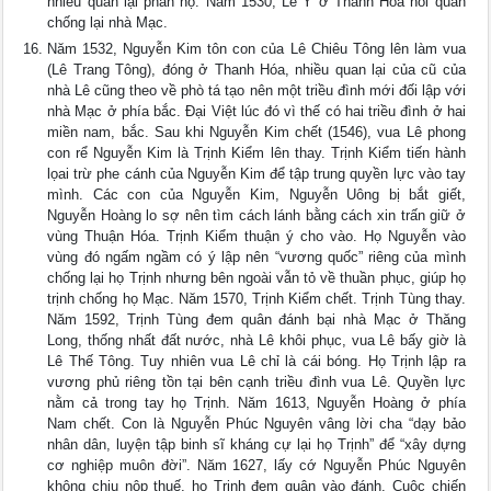
nhiều quan lại phẫn nộ. Năm 1530, Lê Ý ở Thanh Hóa nổi quân
chống lại nhà Mạc.
Năm 1532, Nguyễn Kim tôn con của Lê Chiêu Tông lên làm vua
(Lê Trang Tông), đóng ở Thanh Hóa, nhiều quan lại của cũ của
nhà Lê cũng theo về phò tá tạo nên một triều đình mới đối lập với
nhà Mạc ở phía bắc. Đại Việt lúc đó vì thế có hai triều đình ở hai
miền nam, bắc. Sau khi Nguyễn Kim chết (1546), vua Lê phong
con rể Nguyễn Kim là Trịnh Kiểm lên thay. Trịnh Kiểm tiến hành
lọai trừ phe cánh của Nguyễn Kim để tập trung quyền lực vào tay
mình. Các con của Nguyễn Kim, Nguyễn Uông bị bắt giết,
Nguyễn Hoàng lo sợ nên tìm cách lánh bằng cách xin trấn giữ ở
vùng Thuận Hóa. Trịnh Kiểm thuận ý cho vào. Họ Nguyễn vào
vùng đó ngấm ngầm có ý lập nên “vương quốc” riêng của mình
chống lại họ Trịnh nhưng bên ngoài vẫn tỏ về thuần phục, giúp họ
trịnh chống họ Mạc. Năm 1570, Trịnh Kiểm chết. Trịnh Tùng thay.
Năm 1592, Trịnh Tùng đem quân đánh bại nhà Mạc ở Thăng
Long, thống nhất đất nước, nhà Lê khôi phục, vua Lê bấy giờ là
Lê Thế Tông. Tuy nhiên vua Lê chỉ là cái bóng. Họ Trịnh lập ra
vương phủ riêng tồn tại bên cạnh triều đình vua Lê. Quyền lực
nằm cả trong tay họ Trịnh. Năm 1613, Nguyễn Hoàng ở phía
Nam chết. Con là Nguyễn Phúc Nguyên vâng lời cha “dạy bảo
nhân dân, luyện tập binh sĩ kháng cự lại họ Trịnh” để “xây dựng
cơ nghiệp muôn đời”. Năm 1627, lấy cớ Nguyễn Phúc Nguyên
không chịu nộp thuế, họ Trịnh đem quân vào đánh. Cuộc chiến