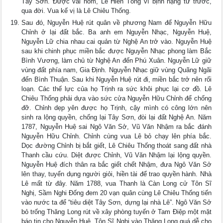
Tây Sơn. Được vài hôm, Lê Hiển Tông vì bịnh nặng từ trước,
qua đời. Vua kế vị là Lê Chiêu Thống.
Sau đó, Nguyễn Huệ rút quân về phương Nam để Nguyễn Hữu
Chỉnh ở lại đất bắc. Ba anh em Nguyễn Nhạc, Nguyễn Huệ,
Nguyễn Lữ chia nhau cai quản từ Nghệ An trở vào. Nguyễn Huệ
sau khi chinh phục miền bắc được Nguyễn Nhạc phong làm Bắc
Bình Vương, làm chủ từ Nghệ An đến Phú Xuân. Nguyễn Lữ giữ
vùng đất phía nam, Gia Định. Nguyễn Nhạc giữ vùng Quãng Ngãi
đến Bình Thuận. Sau khi Nguyễn Huệ rút đi, miền bắc trở nên rối
loạn. Các thế lực của họ Trịnh ra sức khôi phục lại cơ đồ. Lê
Chiêu Thống phải dựa vào sức cửa Nguyễn Hữu Chỉnh để chống
đỡ. Chỉnh dẹp yên được họ Trịnh, cậy mình có công lớn nên
sinh ra lộng quyền, chống lại Tây Sơn, đòi lại đất Nghệ An. Năm
1787, Nguyễn Huệ sai Ngô Văn Sở, Vũ Văn Nhậm ra bắc đánh
Nguyễn Hữu Chỉnh. Chỉnh cùng vua Lê bỏ chạy lên phía bắc.
Dọc đường Chỉnh bị bắt giết, Lê Chiêu Thống thoát sang đất nhà
Thanh cầu cứu. Diệt được Chỉnh, Vũ Văn Nhậm lại lộng quyền.
Nguyễn Huệ đích thân ra bắc giết chết Nhậm, đưa Ngô Văn Sở
lên thay, tuyển dụng người giỏi, hiền tài để trao quyền hành. Nhà
Lê mất từ đây. Năm 1788, vua Thanh là Càn Long cử Tôn Sĩ
Nghị, Sầm Nghi Đống đem 20 vạn quân cùng Lê Chiêu Thống tiến
vào nước ta để “tiêu diệt Tây Sơn, dựng lại nhà Lê”. Ngô Văn Sở
bỏ trống Thăng Long rút về xây phòng tuyến ở Tam Điệp một mặt
báo tin cho Nguyễn Huệ. Tôn Sĩ Nghị vào Thăng Long quá dễ cho