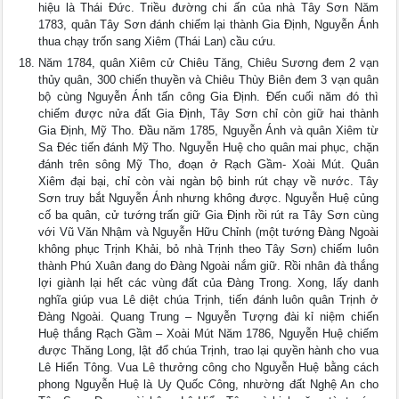
hiệu là Thái Đức. Triều đường chi ấn của nhà Tây Sơn Năm
1783, quân Tây Sơn đánh chiếm lại thành Gia Định, Nguyễn Ánh
thua chạy trốn sang Xiêm (Thái Lan) cầu cứu.
Năm 1784, quân Xiêm cử Chiêu Tăng, Chiêu Sương đem 2 vạn
thủy quân, 300 chiến thuyền và Chiêu Thùy Biên đem 3 vạn quân
bộ cùng Nguyễn Ánh tấn công Gia Định. Đến cuối năm đó thì
chiếm được nửa đất Gia Định, Tây Sơn chỉ còn giữ hai thành
Gia Định, Mỹ Tho. Đầu năm 1785, Nguyễn Ánh và quân Xiêm từ
Sa Đéc tiến đánh Mỹ Tho. Nguyễn Huệ cho quân mai phục, chặn
đánh trên sông Mỹ Tho, đoạn ở Rạch Gầm- Xoài Mút. Quân
Xiêm đại bại, chỉ còn vài ngàn bộ binh rút chạy về nước. Tây
Sơn truy bắt Nguyễn Ánh nhưng không được. Nguyễn Huệ củng
cố ba quân, cử tướng trấn giữ Gia Định rồi rút ra Tây Sơn cùng
với Vũ Văn Nhậm và Nguyễn Hữu Chỉnh (một tướng Đàng Ngoài
không phục Trịnh Khải, bỏ nhà Trịnh theo Tây Sơn) chiếm luôn
thành Phú Xuân đang do Đàng Ngoài nắm giữ. Rồi nhân đà thắng
lợi giành lại hết các vùng đất của Đàng Trong. Xong, lấy danh
nghĩa giúp vua Lê diệt chúa Trịnh, tiến đánh luôn quân Trịnh ở
Đàng Ngoài. Quang Trung – Nguyễn Tượng đài kỉ niệm chiến
Huệ thắng Rạch Gầm – Xoài Mút Năm 1786, Nguyễn Huệ chiếm
được Thăng Long, lật đổ chúa Trịnh, trao lại quyền hành cho vua
Lê Hiển Tông. Vua Lê thưởng công cho Nguyễn Huệ bằng cách
phong Nguyễn Huệ là Uy Quốc Công, nhường đất Nghệ An cho