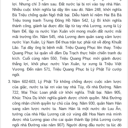
lợi. Nhưng chỉ 3 năm sau. Đất nước lại bị rơi vào tay nhà Hán.
Nhiều cuộc khởi nghĩa lại dậy lên sau đó. Năm 248, khởi nghĩa
Bà Triệu chống quân Ngô thất bại. Diễu hành kỉ niệm Hai Bà Bà
Triệu trong tranh Trưng Đông Hồ Năm 542, Lý Bí khởi nghĩa
thành công, giành lại đuợc độc lập từ tay nhà Lương, xưng là Lý
Nam Đế, lập ra nước Vạn Xuân với mong muốn đất nước mãi
mãi trường tồn. Năm 545, nhà Lương đem quân sang xâm lược
nước Vạn Xuân, Lý Nam Đế thua trận tục phải rút về động Khuất
Lão. Tại đây ông bị bệnh mất. Triệu Quang Phục lên thay. Triệu
Quang Phục lui quân về đầm Dạ Trạch thực hiện chiến tranh du
kích. Cuối cùng năm 550, Triệu Quang Phục mới giành được
thắng lợi, khôi phục nước Vạn Xuân, tự xưng là Triệu Việt
Vương. Đến năm 571, Triệu Quang Phục bị Lý Phật Tử cướp
ngôi.
Năm 602-603, Lý Phật Tử không chống được cuộc xâm lược
của giặc, nước ta lại rơi vào tay nhà Tùy, rồi nhà Đường. Năm
722, Mai Thúc Loan phất cờ khởi nghĩa. Thất bại. Năm 905,
Khúc Thừa Dụ khởi nghĩa giành được chính quyền. Nhà Đường
công nhận chính quyền tự chủ của ông. Năm 930, quân Nam Hán
sang xâm lược nước ta. Nam Hán là một nước do Luu Ẩn,
tướng của nhà Hậu Lương cát cứ vùng đất Hoa Nam mà mình
được nhà Lương giao cho cai quản thành lập (nhà Lương cướp
ngôi nhà Đường vào năm 907). Người đứng đầu nước ta lúc đó