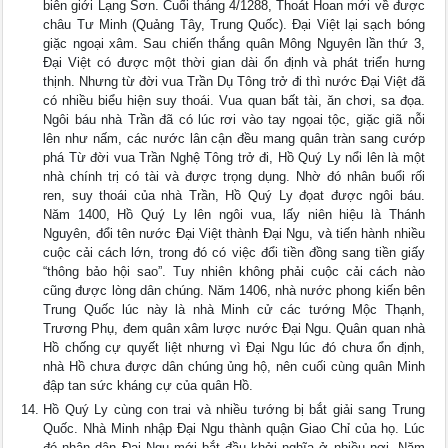
biên giới Lạng Sơn. Cuối tháng 4/1288, Thoát Hoan mới về được
châu Tư Minh (Quảng Tây, Trung Quốc). Đại Việt lại sạch bóng
giặc ngoại xâm. Sau chiến thắng quân Mông Nguyên lần thứ 3,
Đại Việt có được một thời gian dài ổn định và phát triển hưng
thịnh. Nhưng từ đời vua Trần Dụ Tông trở đi thì nước Đại Việt đã
có nhiều biểu hiện suy thoái. Vua quan bất tài, ăn chơi, sa đọa.
Ngôi báu nhà Trần đã có lúc rơi vào tay ngọai tộc, giặc giã nỗi
lên như nấm, các nước lân cận đều mang quân tràn sang cướp
phá Từ đời vua Trần Nghệ Tông trở đi, Hồ Quý Ly nổi lên là một
nhà chính trị có tài và được trọng dụng. Nhờ đó nhân buổi rối
ren, suy thoái của nhà Trần, Hồ Quý Ly đọat được ngôi báu.
Năm 1400, Hồ Quý Ly lên ngôi vua, lấy niên hiệu là Thánh
Nguyên, đổi tên nước Đại Việt thành Đại Ngu, và tiến hành nhiều
cuộc cải cách lớn, trong đó có việc đổi tiền đồng sang tiền giấy
“thông bảo hội sao”. Tuy nhiên không phải cuộc cải cách nào
cũng được lòng dân chúng. Năm 1406, nhà nước phong kiến bên
Trung Quốc lúc này là nhà Minh cử các tướng Mộc Thạnh,
Trương Phụ, đem quân xâm lược nước Đại Ngu. Quân quan nhà
Hồ chống cự quyết liệt nhưng vì Đại Ngu lúc đó chưa ổn định,
nhà Hồ chưa được dân chúng ủng hộ, nên cuối cùng quân Minh
đập tan sức kháng cự của quân Hồ.
Hồ Quý Ly cùng con trai và nhiều tướng bị bắt giải sang Trung
Quốc. Nhà Minh nhập Đại Ngu thành quận Giao Chỉ của họ. Lúc
đó nhân dân Đại Ngu mới bắt đầu khởi nghĩa ở nhiều nơi. Năm