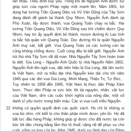
lẫn nhau. Triều đình suy yếu. Trong khi đó Nguyễn Ánh đựơc sự
giúp sức của người Pháp ngày một mạnh lên. Năm 1801, lợi
dụng hai tướng Trần Quang Diệu và Vũ Văn Dũng của Tây Sơn
đang đánh để giành lại thành Quy Nhơn, Nguyễn Ánh đánh úp
Phú Xuân, lấy được thành, vua Quang Toản chạy ra bắc. Hai
tướng Trần Quang Diệu, Vũ Văn Dũng sau khi chiếm đựơc Quy
Nhơn, hay tin ấy quyết định bỏ thành, mượn đường Ai Lao tính
ra bắc hội quân với Quang Toản. Dọc đường thì bị quân Nguyễn
Ánh truy sát, bắt giết. Vua Quang Toản và các tướng còn lại
cũng không chống được. Cuối cùng đều bị bắt giết. Nguyễn Ánh
trả thù nhà Tây Sơn rất dã man. Nhà Nguyễn Tây Sơn hoàn toàn
bị diệt. Gia Long – Nguyễn Ánh Quốc tỷ nhà Nguyễn Năm 1802,
Nguyễn Ánh lên ngôi vua, đặt niên hiệu là Gia Long, đặt tên nước
là Việt Nam, mở ra triều đại nhà Nguyễn kéo dài cho tới năm
1945 qua các đời vua Gia Long, Minh Mạng, Thiệu Trị, Tự Đức, .
Tuy nhiên từ 1858 đến 1945, Việt Nam bị thực dân Pháp Xâm
lược. Thực dân Pháp ra sức bóc lột tài nguyên, nhân, vật lực
của Việt Nam, dìm các cuộc khởi nghĩa của nông dân, một số
danh sĩ yêu nước trong biển máu. Các vị vua cuối triều Nguyễn
không có quyền quyết định các quốc sách. Họ chỉ là những vị
vua bù nhìn, chỉ biết lo cho thân phận mình được yên ổn. Họ đã
bất lực đầu hàng Pháp, không giúp gì được cho đất nước lại còn
bóc lột dân chúng bằng lắm thứ tô thuế, nặng nề để phục vụ cho
cuộc sống xa hoa của họ. Năm 1945, dưới sự lãnh đạo của Đảng