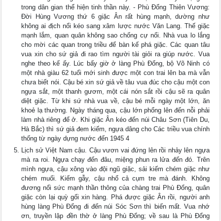
trong dân gian thể hiện tinh thần này. - Phù Đổng Thiên Vương:
Đời Hùng Vương thứ 6 giặc Ân rất hùng mạnh, dường như
không ai địch nổi kéo sang xâm lược nước Văn Lang. Thế giặc
mạnh lắm, quan quân không sao chống cự nổi. Nhà vua lo lắng
cho mời các quan trong triều để bàn kế phá giặc. Các quan tâu
vua xin cho sứ giả đi rao tìm người tài giỏi ra giúp nước. Vua
nghe theo kế ấy. Lúc bấy giờ ở làng Phù Đổng, bộ Võ Ninh có
một nhà giàu 62 tuổi mới sinh được một con trai lên ba mà vẫn
chưa biết nói. Cậu bé xin sứ giả về tâu vua đúc cho cậu một con
ngựa sắt, một thanh gươm, một cái nón sắt rồi cậu sẽ ra quân
diệt giặc. Từ khi sứ nhà vua về, cậu bé mỗi ngày một lớn, ăn
khoẻ lạ thường. Ngày tháng qua, cậu lớn phổng lên đến nỗi phải
làm nhà riêng để ở. Khi giặc Ân kéo đến núi Châu Sơn (Tiên Du,
Hà Bắc) thì sứ giả đem kiếm, ngựa dâng cho Các triều vua chính
thống từ ngày dựng nước đến 1945 4
Lịch sử Việt Nam cậu. Cậu vươn vai đứng lên rồi nhảy lên ngựa
mà ra roi. Ngựa chạy đến đâu, miệng phun ra lửa đến đó. Trên
mình ngựa, cậu xông vào đội ngũ giặc, sải kiếm chém giặc như
chém muối. Kiếm gẫy, cậu nhổ cả cụm tre mà đánh. Không
đương nổi sức mạnh thần thông của chàng trai Phù Đổng, quân
giặc còn lại quỳ gối xin hàng. Phá được giặc Ân rồi, người anh
hùng làng Phù Đổng đi đến núi Sóc Sơn thì biến mất. Vua nhớ
ơn, truyền lập đền thờ ở làng Phù Đổng; về sau là Phù Đổng