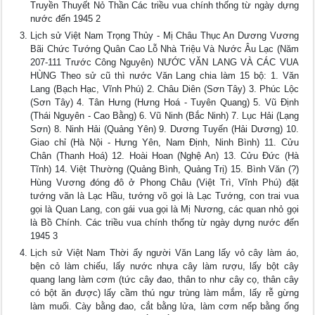
Truyền Thuyết Nỏ Thần Các triều vua chính thống từ ngày dựng
nước đến 1945 2
Lịch sử Việt Nam Trọng Thủy - Mị Châu Thục An Dương Vương
Bãi Chức Tướng Quân Cao Lỗ Nhà Triệu Và Nước Âu Lạc (Năm
207-111 Trước Công Nguyên) NƯỚC VĂN LANG VÀ CÁC VUA
HÙNG Theo sử cũ thì nước Văn Lang chia làm 15 bộ: 1. Văn
Lang (Bạch Hạc, Vĩnh Phú) 2. Châu Diên (Sơn Tây) 3. Phúc Lộc
(Sơn Tây) 4. Tân Hưng (Hưng Hoá - Tuyên Quang) 5. Vũ Định
(Thái Nguyên - Cao Bằng) 6. Vũ Ninh (Bắc Ninh) 7. Lục Hải (Lạng
Sơn) 8. Ninh Hải (Quảng Yên) 9. Dương Tuyến (Hải Dương) 10.
Giao chỉ (Hà Nội - Hưng Yên, Nam Định, Ninh Bình) 11. Cửu
Chân (Thanh Hoá) 12. Hoài Hoan (Nghệ An) 13. Cửu Đức (Hà
Tĩnh) 14. Việt Thường (Quảng Bình, Quảng Trị) 15. Bình Văn (?)
Hùng Vương đóng đô ở Phong Châu (Việt Trì, Vĩnh Phú) đặt
tướng văn là Lạc Hầu, tướng võ gọi là Lạc Tướng, con trai vua
gọi là Quan Lang, con gái vua gọi là Mị Nương, các quan nhỏ gọi
là Bồ Chính. Các triều vua chính thống từ ngày dựng nước đến
1945 3
Lịch sử Việt Nam Thời ấy người Văn Lang lấy vỏ cây làm áo,
bện cỏ làm chiếu, lấy nước nhựa cây làm rượu, lấy bột cây
quang lang làm cơm (tức cây đao, thân to như cây cọ, thân cây
có bột ăn được) lấy cầm thú ngư trùng làm mắm, lấy rễ gừng
làm muối. Cày bằng đao, cắt bằng lửa, làm cơm nếp bằng ống