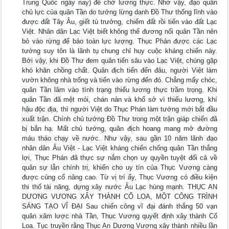
Trung Quốc ngày nay) để chở lương thực. Nhờ vậy, đạo quân
chủ lực của quân Tần do tướng lừng danh Đồ Thư thống lĩnh vào
được đất Tây Âu, giết tù trưởng, chiếm đất rồi tiến vào đất Lạc
Việt. Nhân dân Lạc Việt biết không thể đương nổi quân Tần nên
bỏ vào rừng để bảo toàn lực lượng. Thục Phán được các Lạc
tướng suy tôn là lãnh tụ chung chỉ huy cuộc kháng chiến này.
Bởi vậy, khi Đồ Thư đem quân tiến sâu vào Lạc Việt, chúng gặp
khó khăn chồng chất. Quân địch tiến đến đâu, người Việt làm
vườn không nhà trống và tiến vào rừng đến đó. Chẳng mấy chóc,
quân Tần lâm vào tình trạng thiếu lương thực trầm trọng. Khi
quân Tần đã mệt mỏi, chán nản và khổ sở vì thiếu lương, khí
hậu độc địa, thì người Việt do Thục Phán làm tướng mới bắt đầu
xuất trận. Chính chủ tướng Đồ Thư trong một trận giáp chiến đã
bị bắn hạ. Mất chủ tướng, quân địch hoang mang mở đường
máu tháo chạy về nước. Như vậy, sau gần 10 năm lãnh đạo
nhân dân Âu Việt - Lạc Việt kháng chiến chống quân Tần thắng
lợi, Thục Phán đã thực sự nắm chọn uy quyền tuyệt đối cả về
quân sự lẫn chính trị, khiến cho uy tín của Thục Vương càng
được củng cố nâng cao. Từ vị trí ấy, Thục Vương có điều kiện
thi thố tài năng, dựng xây nước Âu Lạc hùng mạnh. THỤC AN
DƯƠNG VƯƠNG XÂY THÀNH CỔ LOA, MỘT CÔNG TRÌNH
SÁNG TẠO VĨ ĐẠI Sau chiến công vĩ đại đánh thắng 50 vạn
quân xâm lược nhà Tần, Thục Vương quyết định xây thành Cổ
Loa. Tục truyền rằng Thục An Dương Vương xây thành nhiều lần