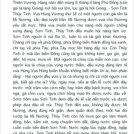
Thiên Vương. Hàng năm đến mùng 8 tháng 4 làng Phù Đổng (còn
gọi là làng Gióng) mở hội vui lớn, tục gọi là hội Gióng. - Sơn Tinh
Thủy Tinh: Vua Hùng Vương thứ 18 có một người con gái tên là
Mị Nương, sắc đẹp tuyệt trần. Mị Nương được vua cha thương
yêu rất mực. Nhà vua muốn kén cho nàng một người chồng
xứng đáng. Sơn Tinh, Thủy Tinh đều muốn hỏi nàng làm vợ.
Sơn Tinh người ở núi Ba Vì, tuấn tú và tài giỏi khác thường.
Chàng chỉ tay về phía Đông, phía Đông biến thành đồng lúa xanh,
chỉ tay về phía Tây, phía Tây mọc lên hàng dãy núi. Còn Thủy
Tinh ở mãi tận biển Đông cũng tài giỏi không kém: gọi gió, gió
đến; hô mưa, mưa về. Một người là chúa của miền non cao, còn
người kia là chúa của vùng nước thẳm, đều xứng đáng làm rể
vua Hùng.Vua Hùng boăn khoăn không biết nhận lời ai, bèn phán
rằng: - Hai người đều vừa ý ta cả nhưng ta chỉ có một người con
gái, biết gả cho ai? Vậy, ngày mai, nếu ai dẫn lễ cưới đến đây
trước: một trăm ván cơm nếp, hay trăm đệp bánh trưng, voi chín
ngà, gà chín cựa, ngựa chín hồng mao thì được rước dâu về.
Sớm hôm sau Sơn Tinh đem đẩy đủ lể vật đến trước và được
phép đưa dâu về núi. Thủy Tinh đến sau, không lấy được Mị
Nương, đùng đùng nổi giận, đem quân đuổi theo, một hai đòi
cướp lại Mị Nương. Thủy Tinh còn hô mưa gọi gió làm thành
dông, bão, sấm sét, rung chuyển trời đất, dâng nước sông lên
cuồn cuộn tiến đánh Sơn Tinh. Nước ngập lúa, ngập đồng, ngập
cả nhà cửa. Sơn Tinh không hề nao núng dùng phép bốc từng