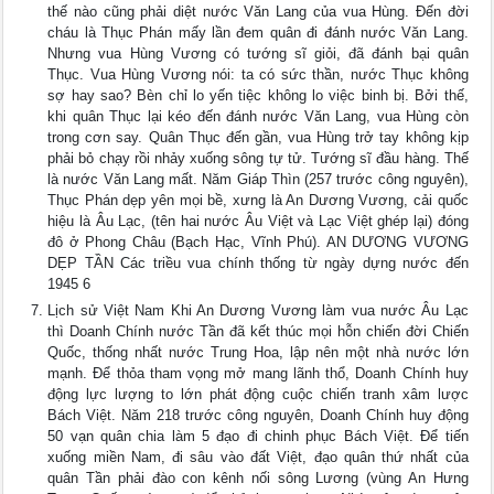
thế nào cũng phải diệt nước Văn Lang của vua Hùng. Đến đời
cháu là Thục Phán mấy lần đem quân đi đánh nước Văn Lang.
Nhưng vua Hùng Vương có tướng sĩ giỏi, đã đánh bại quân
Thục. Vua Hùng Vương nói: ta có sức thần, nước Thục không
sợ hay sao? Bèn chỉ lo yến tiệc không lo việc binh bị. Bởi thế,
khi quân Thục lại kéo đến đánh nước Văn Lang, vua Hùng còn
trong cơn say. Quân Thục đến gần, vua Hùng trở tay không kịp
phải bỏ chạy rồi nhảy xuống sông tự tử. Tướng sĩ đầu hàng. Thế
là nước Văn Lang mất. Năm Giáp Thìn (257 trước công nguyên),
Thục Phán dẹp yên mọi bề, xưng là An Dương Vương, cải quốc
hiệu là Âu Lạc, (tên hai nước Âu Việt và Lạc Việt ghép lại) đóng
đô ở Phong Châu (Bạch Hạc, Vĩnh Phú). AN DƯƠNG VƯƠNG
DẸP TẦN Các triều vua chính thống từ ngày dựng nước đến
1945 6
Lịch sử Việt Nam Khi An Dương Vương làm vua nước Âu Lạc
thì Doanh Chính nước Tần đã kết thúc mọi hỗn chiến đời Chiến
Quốc, thống nhất nước Trung Hoa, lập nên một nhà nước lớn
mạnh. Để thỏa tham vọng mở mang lãnh thổ, Doanh Chính huy
động lực lượng to lớn phát động cuộc chiến tranh xâm lược
Bách Việt. Năm 218 trước công nguyên, Doanh Chính huy động
50 vạn quân chia làm 5 đạo đi chinh phục Bách Việt. Để tiến
xuống miền Nam, đi sâu vào đất Việt, đạo quân thứ nhất của
quân Tần phải đào con kênh nối sông Lương (vùng An Hưng