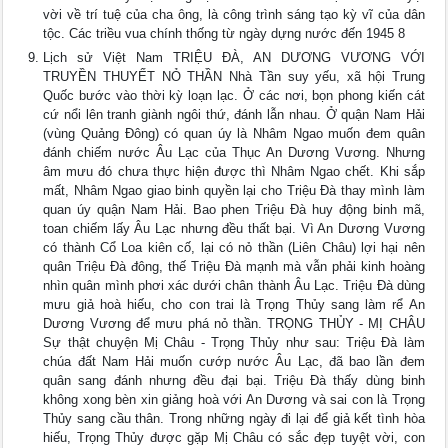
vời về trí tuệ của cha ông, là công trình sáng tạo kỳ vĩ của dân
tộc. Các triều vua chính thống từ ngày dựng nước đến 1945 8
Lịch sử Việt Nam TRIỆU ĐÀ, AN DƯƠNG VƯƠNG VỚI
TRUYỀN THUYẾT NỎ THẦN Nhà Tần suy yếu, xã hội Trung
Quốc bước vào thời kỳ loạn lạc. Ở các nơi, bọn phong kiến cát
cứ nổi lên tranh giành ngôi thứ, đánh lẫn nhau. Ở quận Nam Hải
(vùng Quảng Đông) có quan úy là Nhâm Ngao muốn đem quân
đánh chiếm nước Âu Lạc của Thục An Dương Vương. Nhưng
âm mưu đó chưa thực hiện được thì Nhâm Ngao chết. Khi sắp
mất, Nhâm Ngao giao binh quyền lại cho Triệu Đà thay mình làm
quan úy quận Nam Hải. Bao phen Triệu Đà huy động binh mã,
toan chiếm lấy Âu Lạc nhưng đều thất bại. Vì An Dương Vương
có thành Cổ Loa kiên cố, lại có nỏ thần (Liên Châu) lợi hại nên
quân Triệu Đà đông, thế Triệu Đà mạnh mà vẫn phải kinh hoàng
nhìn quân mình phơi xác dưới chân thành Âu Lạc. Triệu Đà dùng
mưu giả hoà hiếu, cho con trai là Trọng Thủy sang làm rể An
Dương Vương để mưu phá nỏ thần. TRỌNG THỦY - MỊ CHÂU
Sự thật chuyện Mị Châu - Trọng Thủy như sau: Triệu Đà làm
chúa đất Nam Hải muốn cướp nước Âu Lạc, đã bao lần đem
quân sang đánh nhưng đều đại bại. Triệu Đà thấy dùng binh
không xong bèn xin giảng hoà với An Dương và sai con là Trọng
Thủy sang cầu thân. Trong những ngày đi lại để giả kết tình hòa
hiếu, Trọng Thủy được gặp Mị Châu có sắc đẹp tuyệt vời, con