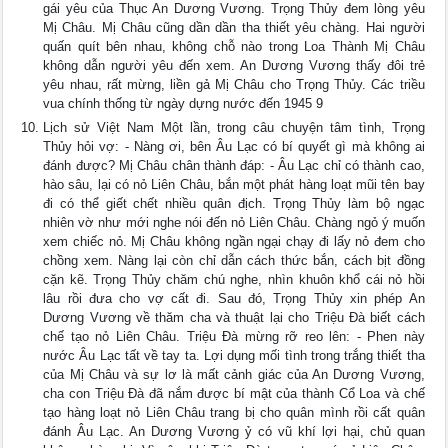
gái yêu của Thục An Dương Vương. Trọng Thủy đem lòng yêu
Mị Châu. Mị Châu cũng dần dần tha thiết yêu chàng. Hai người
quấn quít bên nhau, không chỗ nào trong Loa Thành Mị Châu
không dẫn người yêu đến xem. An Dương Vương thấy đôi trẻ
yêu nhau, rất mừng, liền gả Mị Châu cho Trọng Thủy. Các triều
vua chính thống từ ngày dựng nước đến 1945 9
Lịch sử Việt Nam Một lần, trong câu chuyện tâm tình, Trọng
Thủy hỏi vợ: - Nàng ơi, bên Âu Lạc có bí quyết gì mà không ai
đánh được? Mị Châu chân thành đáp: - Âu Lạc chỉ có thành cao,
hào sâu, lại có nỏ Liên Châu, bắn một phát hàng loạt mũi tên bay
đi có thể giết chết nhiều quân địch. Trọng Thủy làm bộ ngạc
nhiên vờ như mới nghe nói đến nỏ Liên Châu. Chàng ngỏ ý muốn
xem chiếc nỏ. Mị Châu không ngần ngại chạy đi lấy nỏ đem cho
chồng xem. Nàng lại còn chỉ dẫn cách thức bắn, cách bịt đồng
cặn kẽ. Trọng Thủy chăm chú nghe, nhìn khuôn khổ cái nỏ hồi
lâu rồi đưa cho vợ cất đi. Sau đó, Trọng Thủy xin phép An
Dương Vương về thăm cha và thuật lại cho Triệu Đà biết cách
chế tạo nỏ Liên Châu. Triệu Đà mừng rỡ reo lên: - Phen này
nước Âu Lạc tất về tay ta. Lợi dụng mối tình trong trắng thiết tha
của Mị Châu và sự lơ là mất cảnh giác của An Dương Vương,
cha con Triệu Đà đã nắm được bí mật của thành Cổ Loa và chế
tạo hàng loạt nỏ Liên Châu trang bị cho quân mình rồi cất quân
đánh Âu Lạc. An Dương Vương ỷ có vũ khí lợi hại, chủ quan