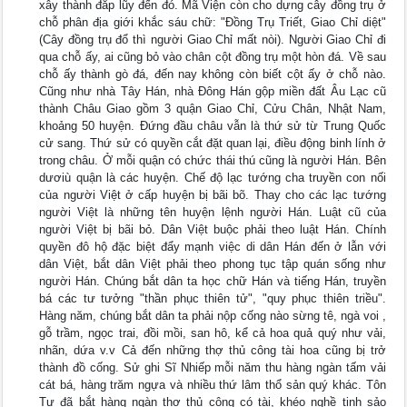
xây thành đắp lũy đến đó. Mã Viện còn cho dựng cây đồng trụ ở
chỗ phân địa giới khắc sáu chữ: "Đồng Trụ Triết, Giao Chỉ diệt"
(Cây đồng trụ đổ thì người Giao Chỉ mất nòi). Người Giao Chỉ đi
qua chỗ ấy, ai cũng bỏ vào chân cột đồng trụ một hòn đá. Về sau
chỗ ấy thành gò đá, đến nay không còn biết cột ấy ở chỗ nào.
Cũng như nhà Tây Hán, nhà Đông Hán gộp miền đất Âu Lạc cũ
thành Châu Giao gồm 3 quận Giao Chỉ, Cửu Chân, Nhật Nam,
khoảng 50 huyện. Đứng đầu châu vẫn là thứ sử từ Trung Quốc
cử sang. Thứ sử có quyền cắt đặt quan lại, điều động binh lính ở
trong châu. Ở mỗi quận có chức thái thú cũng là người Hán. Bên
dươiù quận là các huyện. Chế độ lạc tướng cha truyền con nối
của người Việt ở cấp huyện bị bãi bõ. Thay cho các lạc tướng
người Việt là những tên huyện lệnh người Hán. Luật cũ của
người Việt bị bãi bỏ. Dân Việt buộc phải theo luật Hán. Chính
quyền đô hộ đặc biệt đẩy mạnh việc di dân Hán đến ở lẫn với
dân Việt, bắt dân Việt phải theo phong tục tập quán sống như
người Hán. Chúng bắt dân ta học chữ Hán và tiếng Hán, truyền
bá các tư tưởng "thần phục thiên tử", "quy phục thiên triều".
Hàng năm, chúng bắt dân ta phải nộp cống nào sừng tê, ngà voi ,
gỗ trầm, ngọc trai, đồi mồi, san hô, kể cả hoa quả quý như vải,
nhãn, dứa v.v Cả đến những thợ thủ công tài hoa cũng bị trở
thành đồ cống. Sử ghi Sĩ Nhiếp mỗi năm thu hàng ngàn tấm vải
cát bá, hàng trăm ngựa và nhiều thứ lâm thổ sản quý khác. Tôn
Tư đã bắt hàng ngàn thợ thủ công có tài, khéo nghề tinh sảo