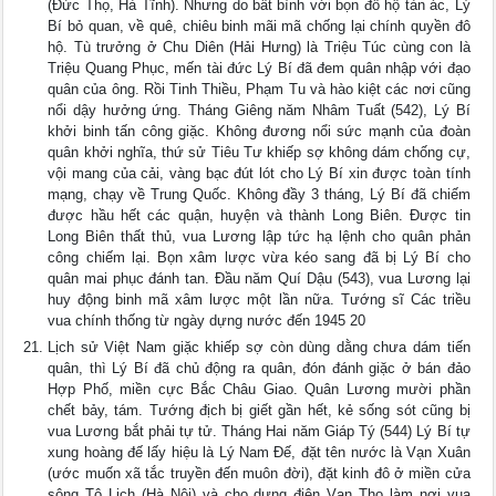
(Đức Thọ, Hà Tĩnh). Nhưng do bất bình với bọn đô hộ tàn ác, Lý
Bí bỏ quan, về quê, chiêu binh mãi mã chống lại chính quyền đô
hộ. Tù trưởng ở Chu Diên (Hải Hưng) là Triệu Túc cùng con là
Triệu Quang Phục, mến tài đức Lý Bí đã đem quân nhập với đạo
quân của ông. Rồi Tinh Thiều, Phạm Tu và hào kiệt các nơi cũng
nổi dậy hưởng ứng. Tháng Giêng năm Nhâm Tuất (542), Lý Bí
khởi binh tấn công giặc. Không đương nổi sức mạnh của đoàn
quân khởi nghĩa, thứ sử Tiêu Tư khiếp sợ không dám chống cự,
vội mang của cải, vàng bạc đút lót cho Lý Bí xin được toàn tính
mạng, chạy về Trung Quốc. Không đầy 3 tháng, Lý Bí đã chiếm
được hầu hết các quận, huyện và thành Long Biên. Được tin
Long Biên thất thủ, vua Lương lập tức hạ lệnh cho quân phản
công chiếm lại. Bọn xâm lược vừa kéo sang đã bị Lý Bí cho
quân mai phục đánh tan. Đầu năm Quí Dậu (543), vua Lương lại
huy động binh mã xâm lược một lần nữa. Tướng sĩ Các triều
vua chính thống từ ngày dựng nước đến 1945 20
Lịch sử Việt Nam giặc khiếp sợ còn dùng dằng chưa dám tiến
quân, thì Lý Bí đã chủ động ra quân, đón đánh giặc ở bán đảo
Hợp Phố, miền cực Bắc Châu Giao. Quân Lương mười phần
chết bảy, tám. Tướng địch bị giết gần hết, kẻ sống sót cũng bị
vua Lương bắt phải tự tử. Tháng Hai năm Giáp Tý (544) Lý Bí tự
xung hoàng đế lấy hiệu là Lý Nam Đế, đặt tên nước là Vạn Xuân
(ước muốn xã tắc truyền đến muôn đời), đặt kinh đô ở miền cửa
sông Tô Lịch (Hà Nội) và cho dựng điện Vạn Thọ làm nơi vua