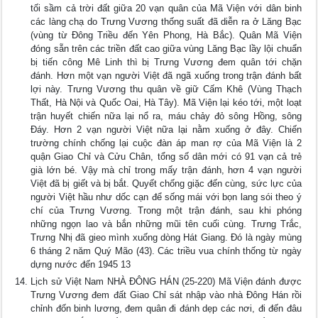
tối sầm cả trời đất giữa 20 vạn quân của Mã Viện với dân binh
các làng chạ do Trưng Vương thống suất đã diễn ra ở Lăng Bạc
(vùng từ Đông Triều đến Yên Phong, Hà Bắc). Quân Mã Viện
đóng sẵn trên các triền đất cao giữa vùng Lăng Bạc lầy lội chuẩn
bị tiến công Mê Linh thì bị Trưng Vương đem quân tới chặn
đánh. Hơn một vạn người Việt đã ngã xuống trong trận đánh bất
lợi này. Trưng Vương thu quân về giữ Cấm Khê (Vùng Thạch
Thất, Hà Nội và Quốc Oai, Hà Tây). Mã Viện lại kéo tới, một loạt
trận huyết chiến nữa lại nổ ra, máu chảy đỏ sông Hồng, sông
Đáy. Hơn 2 vạn người Việt nữa lại nằm xuống ở đây. Chiến
trường chính chống lại cuộc đàn áp man rợ của Mã Viện là 2
quận Giao Chỉ và Cửu Chân, tổng số dân mới có 91 vạn cả trẻ
già lớn bé. Vậy mà chỉ trong mấy trận đánh, hơn 4 vạn người
Việt đã bị giết và bị bắt. Quyết chống giặc đến cùng, sức lực của
người Việt hầu như dốc cạn để sống mái với bọn lang sói theo ý
chí của Trưng Vương. Trong một trận đánh, sau khi phóng
những ngọn lao và bắn những mũi tên cuối cùng. Trưng Trắc,
Trưng Nhị đã gieo mình xuống dòng Hát Giang. Đó là ngày mùng
6 tháng 2 năm Quý Mão (43). Các triều vua chính thống từ ngày
dựng nước đến 1945 13
Lịch sử Việt Nam NHÀ ĐÔNG HÁN (25-220) Mã Viện đánh được
Trưng Vương đem đất Giao Chỉ sát nhập vào nhà Đông Hán rồi
chỉnh đốn binh lương, đem quân đi đánh dẹp các nơi, đi đến đâu