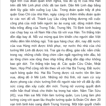
ngút trời của đoàn quân khởi nghĩa, toà đô úy trị của nhà Hán
trên đất Mê Linh phút chốc đã tan tành. Dân Mê Linh đạp bằng
dinh lũy giặc tiến xuống Luy Lâu. Trong đoàn quân trẩy đi phá
quận Giao Chỉ của nhà Hán, ngày càng có thêm nhiều đoàn quân
từ các nơi đổ về. Thành Luy Lâu cũng không đương nổi cuộc
công phá của một biển người ào ào xung sát, dũng mãnh theo
hiệu trống đồng của Trưng Trắc, Trưng Nhị. Tô Định kinh hoàng
cao chạy bay xa về Nam Hải chịu tội với vua Hán. Tin thắng trận
dồn dập bay đi. Nỗi vui mừng quá lớn khiến cho người dân Việt
nhiều đêm liền không ngủ. Trải qua hàng chục đời, nay đất nước
của vua Hùng mới được khôi phục, nợ nước thù nhà của chủ
tướng Mê Linh đã được trả. Trai gái rìu đồng, giáo sắc nắm chắc
trong ray, những chiếc lông chim cắm ngất ngưởng trên đầu, bộ
áo lông chim xòe rộng theo nhịp trống đồng dồn dập như không
bao giờ dứt. Tin thắng trận bay đi. Các quận Cửu Chân, Nhật
Nam, Hợp Phố cũng nổi lên theo về với Hai Bà Trưng. Đất nước
sạch bóng quân thù. Hai Bà Trưng được cả nước tôn lên làm
vua, đóng đô ở Mê Linh. Những nữ thủ lĩnh, nữ nam cừ súy
được phong các chức tướng lĩnh rồi người nào trở về đất ấy dốc
sức cùng dân xây cuộc đời mới. Trưng nữ vương quyết định
miễn hẳn thuế khoá cho thiên hạ trong hai năm. Năm Tân Sửu
(41), vua Hán sai Mã Viện làm tướng quân, Lưu Long làm phó
tướng cùng với quan lâu thuyền tướng quân là Đoàn Chí đem 20
vạn tinh binh kéo sang đánh Trưng Vương. Một trận quyết chiến