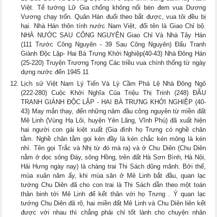
Việt. Tể tướng Lữ Gia chống không nổi bèn đem vua Dương
Vương chạy trốn. Quân Hán đuổi theo bắt được, vua tôi đều bị
hại. Nhà Hán thôn tính nước Nam Việt, đổi tên là Giao Chỉ bộ.
NHÀ NƯỚC SAU CÔNG NGUYÊN Giao Chỉ Và Nhà Tây Hán
(111 Trước Công Nguyên - 39 Sau Công Nguyên) Đấu Tranh
Giành Độc Lập- Hai Bà Trưng Khởi Nghiệp(40-43) Nhà Đông Hán
(25-220) Truyện Trương Trọng Các triều vua chính thống từ ngày
dựng nước đến 1945 11
Lịch sử Việt Nam Lý Tiến Và Lý Cầm Phá Lệ Nhà Đông Ngô
(222-280) Cuộc Khởi Nghĩa Của Triệu Thị Trinh (248) ĐẤU
TRANH GIÀNH ĐỘC LẬP - HAI BÀ TRƯNG KHỞI NGHIỆP (40-
43) May mắn thay, đến những năm đầu công nguyên từ miền đất
Mê Linh (Vùng Hạ Lôi, huyện Yên Lãng, Vĩnh Phú) đã xuất hiện
hai người con gái kiệt xuất (Gia đình họ Trưng có nghề chăn
tằm. Nghề chăn tằm gọi kén đầy là kén chắc kén mỏng là kén
nhì. Tên gọi Trắc và Nhị từ đó mà ra) và ở Chu Diên (Chu Diên
nằm ở dọc sông Đáy, sông Hồng, trên đất Hà Sơn Bình, Hà Nội,
Hải Hưng ngày nay) là chàng trai Thi Sách dũng mãnh. Bởi thế,
mùa xuân năm ấy, khi mùa săn ở Mê Linh bắt đầu, quan lạc
tướng Chu Diên đã cho con trai là Thi Sách dẫn theo một toán
thân binh tới Mê Linh để kết thân với họ Trưng . Ý quan lạc
tướng Chu Diên đã rõ, hai miền đất Mê Linh và Chu Diên liên kết
được với nhau thì chẳng phải chỉ tốt lành cho chuyện nhân