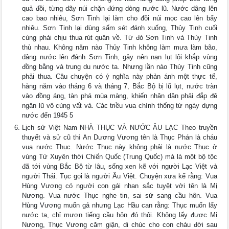
quả đồi, từng dãy núi chặn đứng dòng nước lũ. Nước dâng lên
cao bao nhiêu, Sơn Tinh lại làm cho đồi núi mọc cao lên bấy
nhiêu. Sơn Tinh lại dùng sấm sét đánh xuống, Thủy Tinh cuối
cùng phải chịu thua rút quân về. Từ đó Sơn Tinh và Thủy Tinh
thù nhau. Không năm nào Thủy Tinh không làm mưa làm bão,
dâng nước lên đánh Sơn Tinh, gây nên nạn lụt lội khắp vùng
đồng bằng và trung du nước ta. Nhưng lần nào Thủy Tinh cũng
phải thua. Câu chuyện có ý nghĩa này phản ánh một thực tế,
hàng năm vào tháng 6 và tháng 7, Bắc Bộ bị lũ lụt, nước tràn
vào đồng áng, tàn phá mùa màng, khiến nhân dân phải đắp đê
ngăn lũ vô cùng vất vả. Các triều vua chính thống từ ngày dựng
nước đến 1945 5
Lịch sử Việt Nam NHÀ THỤC VÀ NƯỚC ÂU LẠC Theo truyền
thuyết và sử cũ thì An Dương Vương tên là Thục Phán là cháu
vua nước Thục. Nước Thục này không phải là nước Thục ở
vùng Tứ Xuyên thời Chiến Quốc (Trung Quốc) mà là một bộ tộc
đã tới vùng Bắc Bộ từ lâu, sống xen kẽ với người Lạc Việt và
người Thái. Tục gọi là người Âu Việt. Chuyện xưa kể rằng: Vua
Hùng Vương có người con gái nhan sắc tuyệt vời tên là Mị
Nương. Vua nước Thục nghe tin, sai sứ sang cầu hôn. Vua
Hùng Vương muốn gả nhưng Lạc Hầu can rằng: Thục muốn lấy
nước ta, chỉ mượn tiếng cầu hôn đó thôi. Không lấy được Mị
Nương, Thục Vương căm giận, di chúc cho con cháu đời sau