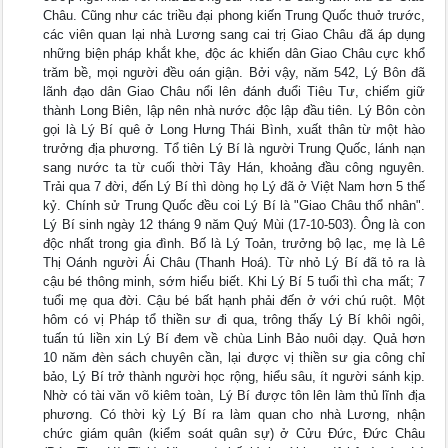
Châu. Cũng như các triều đại phong kiến Trung Quốc thuở trước,
các viên quan lại nhà Lương sang cai trị Giao Châu đã áp dụng
những biện pháp khắt khe, độc ác khiến dân Giao Châu cực khổ
trăm bề, mọi người đều oán giận. Bởi vậy, năm 542, Lý Bôn đã
lãnh đạo dân Giao Châu nổi lên đánh đuổi Tiêu Tư, chiếm giữ
thành Long Biên, lập nên nhà nước độc lập đầu tiên. Lý Bôn còn
gọi là Lý Bí quê ở Long Hưng Thái Bình, xuất thân từ một hào
trưởng địa phương. Tổ tiên Lý Bí là người Trung Quốc, lánh nạn
sang nước ta từ cuối thời Tây Hán, khoảng đầu công nguyên.
Trải qua 7 đời, đến Lý Bí thì dòng họ Lý đã ở Việt Nam hơn 5 thế
kỷ. Chính sử Trung Quốc đều coi Lý Bí là "Giao Châu thổ nhân".
Lý Bí sinh ngày 12 tháng 9 năm Quý Mùi (17-10-503). Ông là con
độc nhất trong gia đình. Bố là Lý Toản, trưởng bộ lạc, mẹ là Lê
Thị Oánh người Ái Châu (Thanh Hoá). Từ nhỏ Lý Bí đã tỏ ra là
cậu bé thông minh, sớm hiểu biết. Khi Lý Bí 5 tuổi thì cha mất; 7
tuổi mẹ qua đời. Cậu bé bất hạnh phải đến ở với chú ruột. Một
hôm có vị Pháp tổ thiền sư đi qua, trông thấy Lý Bí khôi ngôi,
tuấn tú liền xin Lý Bí đem về chùa Linh Bảo nuôi dạy. Quả hơn
10 năm đèn sách chuyên cần, lại được vị thiền sư gia công chỉ
bảo, Lý Bí trở thành người học rộng, hiểu sâu, ít người sánh kịp.
Nhờ có tài văn võ kiêm toàn, Lý Bí được tôn lên làm thủ lĩnh địa
phương. Có thời kỳ Lý Bí ra làm quan cho nhà Lương, nhận
chức giám quân (kiểm soát quân sự) ở Cửu Đức, Đức Châu