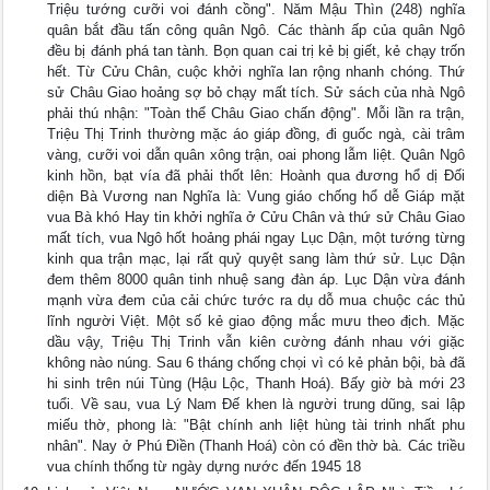
Triệu tướng cưỡi voi đánh cồng". Năm Mậu Thìn (248) nghĩa
quân bắt đầu tấn công quân Ngô. Các thành ấp của quân Ngô
đều bị đánh phá tan tành. Bọn quan cai trị kẻ bị giết, kẻ chạy trốn
hết. Từ Cửu Chân, cuộc khởi nghĩa lan rộng nhanh chóng. Thứ
sử Châu Giao hoảng sợ bỏ chạy mất tích. Sử sách của nhà Ngô
phải thú nhận: "Toàn thể Châu Giao chấn động". Mỗi lần ra trận,
Triệu Thị Trinh thường mặc áo giáp đồng, đi guốc ngà, cài trâm
vàng, cưỡi voi dẫn quân xông trận, oai phong lẫm liệt. Quân Ngô
kinh hồn, bạt vía đã phải thốt lên: Hoành qua đương hổ dị Đối
diện Bà Vương nan Nghĩa là: Vung giáo chống hổ dễ Giáp mặt
vua Bà khó Hay tin khởi nghĩa ở Cửu Chân và thứ sử Châu Giao
mất tích, vua Ngô hốt hoảng phái ngay Lục Dận, một tướng từng
kinh qua trận mạc, lại rất quỷ quyệt sang làm thứ sử. Lục Dận
đem thêm 8000 quân tinh nhuệ sang đàn áp. Lục Dận vừa đánh
mạnh vừa đem của cải chức tước ra dụ dỗ mua chuộc các thủ
lĩnh người Việt. Một số kẻ giao động mắc mưu theo địch. Mặc
dầu vậy, Triệu Thị Trinh vẫn kiên cường đánh nhau với giặc
không nào núng. Sau 6 tháng chống chọi vì có kẻ phản bội, bà đã
hi sinh trên núi Tùng (Hậu Lộc, Thanh Hoá). Bấy giờ bà mới 23
tuổi. Về sau, vua Lý Nam Đế khen là người trung dũng, sai lập
miếu thờ, phong là: "Bật chính anh liệt hùng tài trinh nhất phu
nhân". Nay ở Phú Điền (Thanh Hoá) còn có đền thờ bà. Các triều
vua chính thống từ ngày dựng nước đến 1945 18