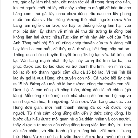
tre, gác cây làm nhà sàn, cắt ngắn tóc để đi trong rừng cho tiện,
khi có người chết thì lấy cối chày không ra mà giã để báo tin cho
hàng xóm, trai gái lấy nhau chưa dùng trầu cau mà lấy phong
muối làm đầu v.v Đời Hùng Vương thứ nhất, người nước Văn
Lang làm nghề chài lưới, cứ hay bị thuồng luồng làm hại, vua
mới bắt dân lấy chàm vẽ mình để thú dữ tưởng là đồng loại
không làm hại được nữa.(Tục xăm mình này đến đời của Trần
Anh Tông mới bỏ) Sử cũ cũng chép thuyền của ta ở đàng mũi
hay làm hai con mắt, để thủy quái ở sông, bể trông thấy mà sợ.
Thông qua những truyền thuyết trong 15 bộ lạc vừa kể trên, bộ
lạc Văn Lang mạnh nhất. Bộ lạc này có vị thủ lĩnh tài ba, thu
phục được các bộ lạc khác và trở thành thủ lĩnh, liên minh các
bộ lạc rồi trở thành người cầm đầu cả 15 bộ lạc. Vị thủ lĩnh lỗi
lạc ấy gọi là vua Hùng, cha truyền con nối. Cả nước hồi ấy chia
ra 15 bộ. Đứng đầu mỗi bộ là lạc tướng, cũng cha truyền con nối.
Dưới bộ là các công xã nông thôn, đứng đầu là bồ chính (già
làng). Mỗi công xã có một ngôi nhà chung để làm nơi hội họp và
sinh hoạt văn hóa, tín ngưỡng. Nhà nước Văn Lang của các vua
Hùng đơn giản, mới hình thành nhưng đã cố kết được lòng
người. Từ tình cảm cộng đồng dẫn đến ý thức cộng đồng. Họ
bước đầu hiểu được mối quan hệ giữa thiên nhiên và con người,
thấy được sức mạnh của cộng đồng trong việc làm thủy lợi, trao
đổi sản phẩm, và đấu tranh giữ gìn làng bản, đất nước. Trong
thời Hùng Vương có hai truyền thuyết được lưu truyền rộng rãi