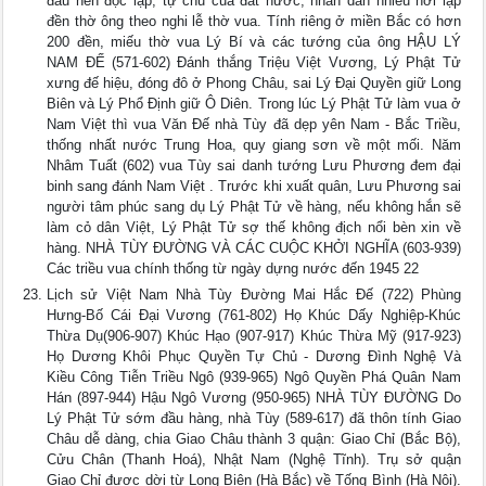
đầu nền độc lập, tự chủ của đất nước, nhân dân nhiều nơi lập
đền thờ ông theo nghi lễ thờ vua. Tính riêng ở miền Bắc có hơn
200 đền, miếu thờ vua Lý Bí và các tướng của ông HẬU LÝ
NAM ĐẾ (571-602) Đánh thắng Triệu Việt Vương, Lý Phật Tử
xưng đế hiệu, đóng đô ở Phong Châu, sai Lý Đại Quyền giữ Long
Biên và Lý Phổ Định giữ Ô Diên. Trong lúc Lý Phật Tử làm vua ở
Nam Việt thì vua Văn Đế nhà Tùy đã dẹp yên Nam - Bắc Triều,
thống nhất nước Trung Hoa, quy giang sơn về một mối. Năm
Nhâm Tuất (602) vua Tùy sai danh tướng Lưu Phương đem đại
binh sang đánh Nam Việt . Trước khi xuất quân, Lưu Phương sai
người tâm phúc sang dụ Lý Phật Tử về hàng, nếu không hắn sẽ
làm cỏ dân Việt, Lý Phật Tử sợ thế không địch nổi bèn xin về
hàng. NHÀ TÙY ĐƯỜNG VÀ CÁC CUỘC KHỞI NGHĨA (603-939)
Các triều vua chính thống từ ngày dựng nước đến 1945 22
Lịch sử Việt Nam Nhà Tùy Đường Mai Hắc Đế (722) Phùng
Hưng-Bố Cái Đại Vương (761-802) Họ Khúc Dấy Nghiệp-Khúc
Thừa Dụ(906-907) Khúc Hạo (907-917) Khúc Thừa Mỹ (917-923)
Họ Dương Khôi Phục Quyền Tự Chủ - Dương Đình Nghệ Và
Kiều Công Tiễn Triều Ngô (939-965) Ngô Quyền Phá Quân Nam
Hán (897-944) Hậu Ngô Vương (950-965) NHÀ TÙY ĐƯỜNG Do
Lý Phật Tử sớm đầu hàng, nhà Tùy (589-617) đã thôn tính Giao
Châu dễ dàng, chia Giao Châu thành 3 quận: Giao Chỉ (Bắc Bộ),
Cửu Chân (Thanh Hoá), Nhật Nam (Nghệ Tĩnh). Trụ sở quận
Giao Chỉ được dời từ Long Biên (Hà Bắc) về Tống Bình (Hà Nội).