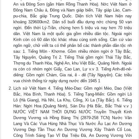
An và Đông Sơn (gần Hàm Rồng Thanh Hóa). Nớc Việt Nam ở
Đông Nam Châu á, Đông và Nam giáp biển, Tây giáp Lào, Cam-
pu-chia, Bắc giáp Trung Quốc. Diện tích Việt Nam hiện nay
khoảng 329600km2. Dân số buổi đầu dựng nớc chừng 50 vạn
ngời. Đến thời Lý-Trần, chừng hơn 5 triệu và nay hơn 70 triệu
dân. Việt Nam là một quốc gia gồm nhiều dân tộc. Ngoài ngời
Kinh còn có 60 dân tộc khác nhau cùng sinh sống. Căn cứ vào
ngôn ngữ, chữ viết ta có thể phân bố các thành phần dân tộc nh
sau: 1. Tiếng Môn - Khơme. Gồm nhiều nhóm ngời ở Tây Bắc,
Tây Nguyên, Quảng Trị 2. Tiếng Thái gồm ngời Thái Tây Bắc,
Thợng du Thanh Hóa, Nghệ An, khu Việt Bắc, Quảng Ninh. Ngoài
ra còn có nhóm ngời Giấy, Cao Lan, Lự v.v 3. Tiếng Anh-đô-nê-
diêng: Gồm ngời Chàm, Gia rai, ê - đê (Tây Nguyên). Các triều
vua chính thống từ ngày dựng nước đến 1945 1
Lịch sử Việt Nam 4. Tiếng Mèo-Dao: Gồm ngời Mèo, Dao (Việt
Bắc, Hòa Bình, Thanh Hóa). 5. Tiếng Tạng-Miến: Gồm ngời Lô
Lô (Hà Giang), Hà Nhì, La Khụ, Cống, Xi La (Tây Bắc). 6. Tiếng
Hán: Ngời Hoa (Quảng Ninh), Sán Dìu (Hà Bắc, Bắc Thái v.v )
NƯỚC VIỆT NAM THỜI DỰNG NƯỚC Truyền Thuyết Kinh
Dương Vương và Hồng Bàng Thị (2879-258 TCN) Nước Văn
Lang Và Các Vua Hùng Nhà Thục Và Nước Âu Lạc An Dương
Vương Dẹp Tần Thục An Dương Vương Xây Thành Cổ Loa,
Công Trình Sáng Tạo Vĩ Đại Triệu Đà, An Dương Vương Với