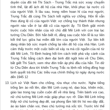
duyên của đôi trẻ Thi Sách - Trưng Trắc mà sức xoay chuyển
tình thế, lật đổ ách đô hộ của nhà Hán, khôi phục lại nước cũ
của người Việt. Ít lâu sau, trong niềm hoan hỉ của mọi người,
Trưng Trắc đã cùng Thi Sách kết nghĩa vợ chồng. Hôn lễ vẫn
theo đúng lệ cũ của người Việt: vợ chồng tuy thành thân nhưng
người nào vẫn ở lại đất cũ của người ấy. Tô Định giật mình
trước cuộc hôn nhân của nữ chủ đất Mê Linh với con trai lạc
tướng Chu Diên. Bởi hắn biết rõ, đằng sau cuộc hôn lễ là sự liên
kết thế lực giữa hai miền đất lớn của người Việt. Sự liên kết
đang nhân bội sức mạnh chống lại nền đô hộ của nhà Hán. Linh
cảm thấy trước một cuộc biến sẽ xảy ra mà cội nguồn của nó từ
đất Mê Linh, Tô Định hoảng hốt tìm cách triệt phá vây cánh của
Trưng Trắc bằng cách đem đại binh đột ngột kéo về Chu Diên,
bắt giết Thi Sách, xem như đòn trấn áp phủ đầu của hắn. Tin dữ
từ Chu Diên đưa tới khiến Trưng Trắc ra lệnh nổi trống đồng họp
binh quyết trả thù Các triều vua chính thống từ ngày dựng nước
đến 1945 12
Lịch sử Việt Nam cho chồng, rửa nhục cho nước. Nghe tiếng
trống ầm ào nổi lên, dân Mê Linh cung nỏ, dao búa, khiên mộc,
giáo lao trong tay cuồn cuộn đổ về nhà làng. Trên bành voi cao,
nữ chủ tướng Mê Linh mặc giáp phục rực rỡ. Dân Mê Linh trông
thấy nữ chủ tướng đẹp đẽ, oai phong lẫm liệt thì hò reo dậy đất,
ào ào bám chân voi, theo chủ tướng mà xốc tới. Trước khí thế