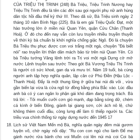
CỦA TRIỆU THỊ TRINH (248) Bà Triệu, Triệu Trinh Nương hay
Triệu Thị Trinh đều là tên các đời sau gọi người phụ nữ anh hùng
dân tộc hồi đầu thế kỷ thứ III. Theo dã sử, Bà Triệu sinh ngày 2
tháng 10 năm Bính Ngọ (225). Bà là em gái Triệu Quốc Đạt, một
hào trưởng lớn ở miền núi Quan Yên, quận Cửu Chân (Thanh
Hoá). Ở đó cho đến nay vẫn còn lưu truyền nhiều truyền thuyết
về thời kỳ bà chuẩn bị khởi nghĩa chống giặc Ngô. Đó là chuyện
Bà Triệu thu phục được con voi trắng một ngà, chuyện "Đá biết
nói" rao truyền lời thần dân mách bảo từ trên núi Quan Yên. Có
bà Triệu tướng Vâng lệnh trời ra Trị voi một ngà Dựng cờ mở
nước Lệnh truyền sau trước Theo gót Bà Vương Triệu Thị Trinh
là người có sức khoẻ, gan dạ và mưu trí. Năm 19 tuổi, bà cùng
người anh tập hợp nghĩa quân, lập căn cứ Phú Điền (Hậu Lộc -
Thanh Hoá). Đấy là một thung lũng ở giữa hai núi đá vôi , vừa
gần biển lại vừa là cửa ngõ từ đồng bằng phía Bắc vào. Lúc đầu
anh bà có ý can ngăn lo phận gái khó đảm đang trọng trách. Bà
trả lời: - Tôi muốn cưỡi cơn gió mạnh, đạp bằng sóng dữ, chém
cá kình ở biển Đông, giành lại giang sơn, cởi ách nô lệ, chứ
không thèm cuối đầu, còng lưng để làm tì thiếp người ta. Các
triều vua chính thống từ ngày dựng nước đến 1945 17
Lịch sử Việt Nam Mến mộ Bà, nghĩa quân ngày đêm mài gươm
luyện võ, chờ ngày nổi dậy: "Ru con con ngủ cho lành Để mẹ
gánh nước rửa bành cho voi Muốn coi lên núi mà coi Coi bà