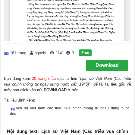
Free
161 trang
ngocly
1141
0
Download
Bạn đang xem
20 trang mẫu
của tài liệu
"Lịch sử Việt Nam (Các triều
vua chính thống từ ngàu dựng nước đến 1945)"
, để tải tài liệu gốc về
máy bạn click vào nút
DOWNLOAD
ở trên
Tài liệu đính kèm:
lich_su_viet_nam_cac_trieu_vua_chinh_thong_tu_ngau_dung_nuoc.
doc
Nội dung text: Lịch sử Việt Nam (Các triều vua chính