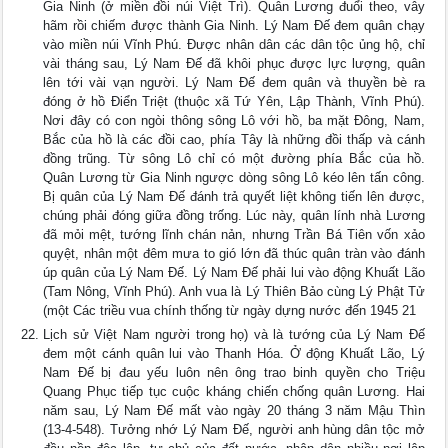
Gia Ninh (ở miền đồi núi Việt Trì). Quân Lương đuổi theo, vây
hãm rồi chiếm được thành Gia Ninh. Lý Nam Đế đem quân chạy
vào miền núi Vĩnh Phú. Được nhân dân các dân tộc ủng hộ, chỉ
vài tháng sau, Lý Nam Đế đã khôi phục được lực lượng, quân
lên tới vài vạn người. Lý Nam Đế đem quân và thuyền bè ra
đóng ở hồ Điển Triệt (thuộc xã Tứ Yên, Lập Thành, Vĩnh Phú).
Nơi đây có con ngòi thông sông Lô với hồ, ba mặt Đông, Nam,
Bắc của hồ là các đồi cao, phía Tây là những đồi thấp và cánh
đồng trũng. Từ sông Lô chỉ có một đường phía Bắc của hồ.
Quân Lương từ Gia Ninh ngược dòng sông Lô kéo lên tấn công.
Bị quân của Lý Nam Đế đánh trả quyết liệt không tiến lên được,
chúng phải đóng giữa đồng trống. Lúc này, quân lính nhà Lương
đã mỏi mệt, tướng lĩnh chán nản, nhưng Trần Bá Tiên vốn xảo
quyệt, nhân một đêm mưa to gió lớn đã thúc quân tràn vào đánh
úp quân của Lý Nam Đế. Lý Nam Đế phải lui vào động Khuất Lão
(Tam Nông, Vĩnh Phú). Anh vua là Lý Thiên Bảo cùng Lý Phật Tử
(một Các triều vua chính thống từ ngày dựng nước đến 1945 21
Lịch sử Việt Nam người trong họ) và là tướng của Lý Nam Đế
đem một cánh quân lui vào Thanh Hóa. Ở động Khuất Lão, Lý
Nam Đế bị đau yếu luôn nên ông trao binh quyền cho Triệu
Quang Phục tiếp tục cuộc kháng chiến chống quân Lương. Hai
năm sau, Lý Nam Đế mất vào ngày 20 tháng 3 năm Mậu Thìn
(13-4-548). Tưởng nhớ Lý Nam Đế, người anh hùng dân tộc mở