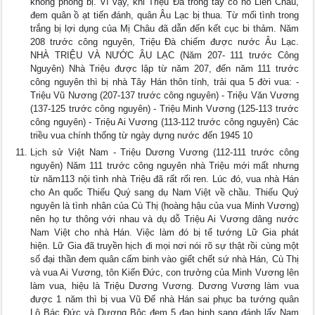
không phòng bị. Vì vậy, khi Triệu Đà trong tay có nỏ Liên Châu,
đem quân ồ ạt tiến đánh, quân Âu Lạc bị thua. Từ mối tình trong
trắng bị lợi dụng của Mị Châu đã dẫn đến kết cục bi thảm. Năm
208 trước công nguyên, Triệu Đà chiếm được nước Âu Lạc.
NHÀ TRIỆU VÀ NƯỚC ÂU LẠC (Năm 207- 111 trước Công
Nguyên) Nhà Triệu được lập từ năm 207, đến năm 111 trước
công nguyên thì bị nhà Tây Hán thôn tính, trải qua 5 đời vua: -
Triệu Vũ Nương (207-137 trước công nguyên) - Triệu Văn Vương
(137-125 trước công nguyên) - Triệu Minh Vương (125-113 trước
công nguyên) - Triệu Ai Vương (113-112 trước công nguyên) Các
triều vua chính thống từ ngày dựng nước đến 1945 10
Lịch sử Việt Nam - Triệu Dương Vương (112-111 trước công
nguyên) Năm 111 trước công nguyên nhà Triệu mới mất nhưng
từ năm113 nội tình nhà Triệu đã rất rối ren. Lúc đó, vua nhà Hán
cho An quốc Thiếu Quý sang dụ Nam Việt về chầu. Thiếu Quý
nguyên là tình nhân của Cù Thị (hoàng hậu của vua Minh Vương)
nên họ tư thông với nhau và dụ dỗ Triệu Ai Vương dâng nước
Nam Việt cho nhà Hán. Việc làm đó bị tể tướng Lữ Gia phát
hiện. Lữ Gia đã truyền hịch đi mọi nơi nói rõ sự thật rồi cùng một
số đại thần đem quân cấm binh vào giết chết sứ nhà Hán, Cù Thị
và vua Ai Vương, tôn Kiến Đức, con trưởng của Minh Vương lên
làm vua, hiệu là Triệu Dương Vương. Dương Vương làm vua
được 1 năm thì bị vua Vũ Đế nhà Hán sai phục ba tướng quân
Lộ Bác Đức và Dương Bộc đem 5 đạo binh sang đánh lấy Nam