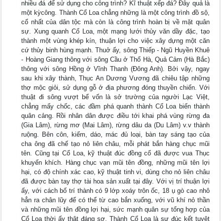
nhiều đá để sử dụng cho công trình? Kĩ thuật xếp đá? Đây quả là
một kỳcông. Thành Cổ Loa chẳng những là một công trình đồ sộ,
cổ nhất của dân tộc mà còn là công trình hoàn bị về mặt quân
sự. Xung quanh Cổ Loa, một mạng lưới thủy văn dầy đặc, tạo
thành một vùng khép kín, thuận lợi cho việc xây dựng một căn
cứ thủy binh hùng mạnh. Thuở ấy, sông Thiếp - Ngũ Huyền Khuê
- Hoàng Giang thông với sông Cầu ở Thổ Hà, Quả Cảm (Hà Bắc)
thông với sông Hồng ở Vĩnh Thanh (Đông Anh). Bởi vậy, ngay
sau khi xây thành, Thục An Dương Vương đã chiêu tập những
thợ mộc giỏi, sử dụng gỗ ở địa phương đóng thuyền chiến. Với
thuật đi sông vượt bể vốn là sở trường của người Lạc Việt,
chẳng mấy chốc, các đầm phá quanh thành Cổ Loa biến thành
quân cảng. Rồi nhân dân được điều tới khai phá vùng rừng đa
(Gia Lâm), rừng mơ (Mai Lâm), rừng dâu da (Du Lâm) v.v thành
ruộng. Bên côn, kiếm, dáo, mác đủ loại, bàn tay sáng tạo của
cha ông đã chế tạo nỏ liên châu, mỗi phát bắn hàng chục mũi
tên. Cũng tại Cổ Loa, kỹ thuật đúc đồng cổ đã được vua Thục
khuyến khích. Hàng chục vạn mũi tên đồng, những mũi tên lợi
hại, có độ chính xác cao, kỹ thuật tinh vi, dùng cho nỏ liên châu
đã được bàn tay thợ tài hoa sản xuất tại đây. Với vị trí thuận lợi
ấy, với cách bố trí thành có 9 lớp xoáy trôn ốc, 18 ụ gò cao nhô
hẳn ra chân lũy để có thể từ cao bắn xuống, với vũ khí nỏ thần
và những mũi tên đồng lợi hại, sức mạnh quân sự tổng hợp của
Cổ Loa thời ấy thật đáng sợ. Thành Cổ Loa là sự đúc kết tuyệt