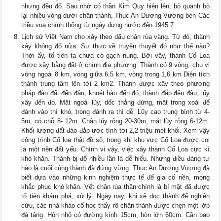
nhưng đều đổ. Sau nhờ có thần Kim Quy hiện lên, bò quanh bò
lại nhiều vòng dưới chân thành, Thục An Dương Vương bèn Các
triều vua chính thống từ ngày dựng nước đến 1945 7
Lịch sử Việt Nam cho xây theo dấu chân rùa vàng. Từ đó, thành
xây không đổ nữa. Sự thực về truyền thuyết đó như thế nào?
Thời ấy, tổ tiên ta chưa có gạch nung. Bởi vậy, thành Cổ Loa
được xây bằng đất ở chính địa phương. Thành có 9 vòng, chu vi
vòng ngoài 8 km, vòng giữa 6,5 km, vòng trong 1,6 km Diện tích
thành trung tâm lên tới 2 km2. Thành được xây theo phương
pháp đào đất đến đâu, khoét hào đến đó, thành đắp đến đâu, lũy
xây đến đó. Mặt ngoài lũy, dốc thẳng đứng, mặt trong xoải để
đánh vào thì khó, trong đánh ra thì dễ. Lũy cao trung bình từ 4-
5m, có chỗ 8- 12m. Chân lũy rộng 20-30m, mặt lũy rộng 6-12m.
Khối lượng đất đào đắp ước tính tới 2,2 triệu mét khối. Xem vậy
công trình Cổ loa thật đồ sộ, trong khi khu vực Cổ Loa được coi
là một nền đất yếu. Chính vì vậy, việc xây thành Cổ Loa cực kì
khó khăn. Thành bị đổ nhiều lần là dễ hiểu. Nhưng điều đáng tự
hào là cuối cùng thành đã đứng vững. Thục An Dương Vương đã
biết dựa vào những kinh nghiệm thực tế để gia cố nền, móng
khắc phục khó khăn. Vết chân rùa thần chính là bí mật đã được
tổ tiên khám phá, xử lý. Ngày nay, khi xẽ dọc thành để nghiên
cứu, các nhà khảo cổ học thấy rõ chân thành được chẹn một lớp
đá tảng. Hòn nhỏ có đường kính 15cm, hòn lớn 60cm. Cần bao