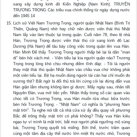
sang xây dựng kinh đô Kiến Nghiệp (Nam Kinh). TRUYỆN
TRƯƠNG TRỌNG Các triều vua chính thống từ ngày dựng nước
đến 1945 14
Lịch sử Việt Nam Trương Trọng, người quận Nhật Nam (Bình Trị
Thiên, Quảng Nam) nhờ hay chữ nên được viên thái thú Nhật
Nam lấy vào làm thuộc lại trong quận. Cuối năm 78, theo lệ nhà
Hán, Trương Trọng được viên thái thú cử sang kinh đô Lạc
Dương (Hà Nam) để tâu bày công việc trong quận lên vua Hán.
Hán Minh Đế thấy Trương Trọng người thấp bé lại là dân "man
di" bèn hỏi xách mé: - Viên tiểu lại kia người quận nào? Trương
Trọng trong lòng khó chịu nhưng điềm tĩnh đáp: - Tôi là người
thay mặt thái thú quận Nhật Nam vào chầu vua chứ không phải
một viên tiểu lại. Bệ hạ muốn dùng người tài cán hai chỉ muốn đo
xương thịt? Bất ngờ bị đối thủ trả lời cứng cỏi lại đứng đắn vua
Hán giận lắm nhưng không làm gì được. Mấy ngày sau, nhân tết
Nguyên Đán, vua mở tiệc yến. Nhận thấy trong số các quan vào
chúc tết có Trương Trọng, vua Hán muốn rửa nhục bữa trước
bèn hỏi Trương Trọng: - "Nhật Nam" có nghĩa là "phương Nam
mặt trời". Ta nghe nói tất cả nhà cửa xứ ấy đều quay về phương
Bắc để trông thấy mặt trời có phải không? Thấy vua Hán kiêu
ngạo tự ví mình là mặt trời, bắt mọi người phải ngưỡng mộ sùng
bái, Trương Trọng quyết trả miếng. Bởi thế, trước trăm quan
cùng một tâm địa cậy thế nước lớn miệt thị nước nhỏ, Trương