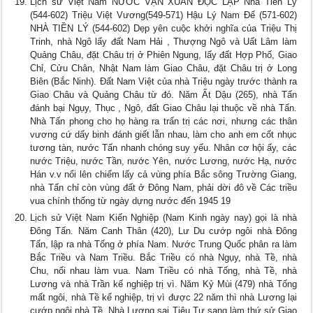
Lịch sử Việt Nam NƯỚC VẠN XUÂN ĐỘC LẬP Nhà Tiền Lý
(544-602) Triệu Việt Vương(549-571) Hậu Lý Nam Đế (571-602)
NHÀ TIỀN LÝ (544-602) Dẹp yên cuộc khởi nghĩa của Triệu Thị
Trinh, nhà Ngô lấy đất Nam Hải , Thượng Ngô và Uất Lâm làm
Quảng Châu, đặt Châu trị ở Phiên Ngung, lấy đất Hợp Phố, Giao
Chỉ, Cửu Chân, Nhật Nam làm Giao Châu, đặt Châu trị ở Long
Biên (Bắc Ninh). Đất Nam Việt của nhà Triệu ngày trước thành ra
Giao Châu và Quảng Châu từ đó. Năm Ất Dậu (265), nhà Tấn
đánh bại Ngụy, Thục , Ngô, đất Giao Châu lại thuộc về nhà Tấn.
Nhà Tấn phong cho họ hàng ra trấn trị các nơi, nhưng các thân
vương cứ dấy binh đánh giết lẫn nhau, làm cho anh em cốt nhục
tương tàn, nước Tấn nhanh chóng suy yếu. Nhân cơ hội ấy, các
nước Triệu, nước Tần, nước Yên, nước Lương, nước Hạ, nước
Hán v.v nổi lên chiếm lấy cả vùng phía Bắc sông Trường Giang,
nhà Tấn chỉ còn vùng đất ở Đông Nam, phải dời đô về Các triều
vua chính thống từ ngày dựng nước đến 1945 19
Lịch sử Việt Nam Kiến Nghiệp (Nam Kinh ngày nay) gọi là nhà
Đông Tấn. Năm Canh Thân (420), Lư Du cướp ngôi nhà Đông
Tấn, lập ra nhà Tống ở phía Nam. Nước Trung Quốc phân ra làm
Bắc Triều và Nam Triều. Bắc Triều có nhà Ngụy, nhà Tề, nhà
Chu, nối nhau làm vua. Nam Triều có nhà Tống, nhà Tề, nhà
Lương và nhà Trần kế nghiệp trị vì. Năm Kỷ Mùi (479) nhà Tống
mất ngôi, nhà Tề kế nghiệp, trị vì được 22 năm thì nhà Lương lại
cướp ngôi nhà Tề. Nhà Lương sai Tiêu Tư sang làm thứ sử Giao