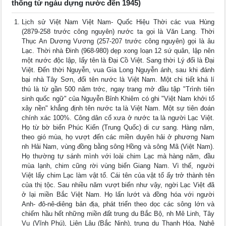
thống từ ngàu dựng nước đến 1945)
Lịch sử Việt Nam Việt Nam- Quốc Hiệu Thời các vua Hùng
(2879-258 trước công nguyên) nước ta gọi là Văn Lang. Thời
Thục An Dương Vương (257-207 trước công nguyên) gọi là âu
Lạc. Thời nhà Đinh (968-980) dẹp xong loạn 12 sứ quân, lập nên
một nước độc lập, lấy tên là Đại Cồ Việt. Sang thời Lý đổi là Đại
Việt. Đến thời Nguyễn, vua Gia Long Nguyễn ánh, sau khi đánh
bại nhà Tây Sơn, đổi tên nước là Việt Nam. Một chi tiết khá lí
thú là từ gần 500 năm trớc, ngay trang mở đầu tập "Trình tiên
sinh quốc ngữ" của Nguyễn Bỉnh Khiêm có ghi "Việt Nam khởi tổ
xây nền" khẳng định tên nước ta là Việt Nam. Một sự tiên đoán
chính xác 100%. Công dân cổ xưa ở nước ta là người Lạc Việt.
Họ từ bờ biển Phúc Kiến (Trung Quốc) di cư sang. Hàng năm,
theo gió mùa, họ vượt đến các miền duyên hải ở phương Nam
nh Hải Nam, vùng đồng bằng sông Hồng và sông Mã (Việt Nam).
Họ thường tự sánh mình với loài chim Lạc mà hàng năm, đầu
mùa lạnh, chim cũng rời vùng biển Giang Nam. Vì thế, người
Việt lấy chim Lạc làm vật tổ. Cái tên của vật tổ ấy trở thành tên
của thị tộc. Sau nhiều năm vượt biển như vậy, ngời Lạc Việt đã
ở lại miền Bắc Việt Nam. Họ lấn lướt và đồng hóa với người
Anh- đô-nê-diêng bản địa, phát triển theo dọc các sông lớn và
chiếm hầu hết những miền đất trung du Bắc Bộ, nh Mê Linh, Tây
Vu (Vĩnh Phú), Liên Lâu (Bắc Ninh), trung du Thanh Hóa, Nghệ