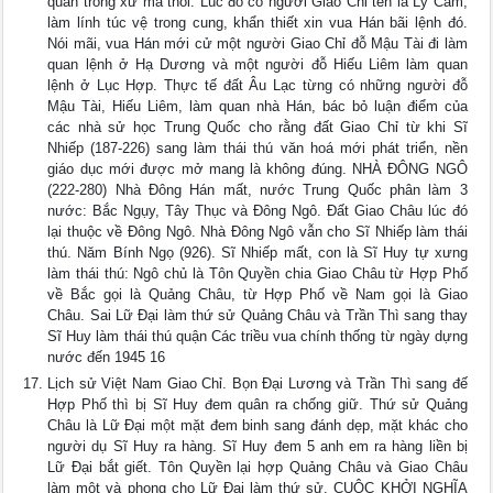
quan trong xứ mà thôi. Lúc đó có người Giao Chỉ tên là Lý Cầm,
làm lính túc vệ trong cung, khẩn thiết xin vua Hán bãi lệnh đó.
Nói mãi, vua Hán mới cử một người Giao Chỉ đỗ Mậu Tài đi làm
quan lệnh ở Hạ Dương và một người đỗ Hiếu Liêm làm quan
lệnh ở Lục Hợp. Thực tế đất Âu Lạc từng có những người đỗ
Mậu Tài, Hiếu Liêm, làm quan nhà Hán, bác bỏ luận điểm của
các nhà sử học Trung Quốc cho rằng đất Giao Chỉ từ khi Sĩ
Nhiếp (187-226) sang làm thái thú văn hoá mới phát triển, nền
giáo dục mới được mở mang là không đúng. NHÀ ĐÔNG NGÔ
(222-280) Nhà Đông Hán mất, nước Trung Quốc phân làm 3
nước: Bắc Ngụy, Tây Thục và Đông Ngô. Đất Giao Châu lúc đó
lại thuộc về Đông Ngô. Nhà Đông Ngô vẫn cho Sĩ Nhiếp làm thái
thú. Năm Bính Ngọ (926). Sĩ Nhiếp mất, con là Sĩ Huy tự xưng
làm thái thú: Ngô chủ là Tôn Quyền chia Giao Châu từ Hợp Phố
về Bắc gọi là Quảng Châu, từ Hợp Phố về Nam gọi là Giao
Châu. Sai Lữ Đại làm thứ sử Quảng Châu và Trần Thì sang thay
Sĩ Huy làm thái thú quận Các triều vua chính thống từ ngày dựng
nước đến 1945 16
Lịch sử Việt Nam Giao Chỉ. Bọn Đại Lương và Trần Thì sang đế
Hợp Phố thì bị Sĩ Huy đem quân ra chống giữ. Thứ sử Quảng
Châu là Lữ Đại một mặt đem binh sang đánh dẹp, mặt khác cho
người dụ Sĩ Huy ra hàng. Sĩ Huy đem 5 anh em ra hàng liền bị
Lữ Đại bắt giết. Tôn Quyền lại hợp Quảng Châu và Giao Châu
làm một và phong cho Lữ Đại làm thứ sử. CUỘC KHỞI NGHĨA