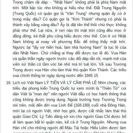
Trọng chậm rãi đáp: - "Nhật Nam" không phải là phía Nam mặt
trời. Một bậc túc nho không ai hiểu như thế. Đất Trung Nguyên
(Trung Quốc) có quận gọi là "Vân Trung" nhưng quận ấy có ở
trong mây đâu? Có quận gọi là "Kim Thành" nhưng có phải là
thành xây bằng vàng đâu? Ấy là đặt tên thế thôi chứ thực không
phải như thế. Lại nữa, ở nơi nào thì mặt trời cũng đều mọc ở
đằng đông, kẻ thất phu cũng hiểu được như thế. Còn ở xứ Nhật
Nam không ai xoay về phương Bắc để trông thấy mặt trời.
Ngược lại "lấy vợ hiền hoà, làm nhà hướng Nam" là tục lệ của
dân Nhật Nam. Chứ chẳng ai thay đổi được tục lệ đó. Vua Hán
và quần thần ngây người trước câu đối đáp rắn rỏi, mạnh mẽ của
viên sứ thần có tầm vóc bé nhỏ mà trí tuệ lớn. Về sau Trương
Trọng được vua Hán cho làm thái thú quận Kim Thành. Các triều
vua chính thống từ ngày dựng nước đến 1945 15
Lịch sử Việt Nam LÝ TIẾN VÀ LÝ CẦM PHÁ LỆ Nhìn chung, các
triều đại phong kiến Trung Quốc tự xem mình là "Thiên Tử" coi
dân Việt là "man dợ" nên người Việt dẫu có học hành thông thái
cũng không được trọng dụng. Ngoài trường hợp Trương Trọng
nói trên, mãi đến đời vua Linh Đế (168-189) cuối nhà Đông Hán,
mới lại có người Việt, nhờ học giỏi, được cất nhắc làm thái thú
quận Giao Chỉ. Lý Tiến dâng sớ xin cho người Giao Chỉ được bổ
đi làm quan bất kì quận nào, kể cả ở Trung Nguyên. Nhưng vua
Hán chỉ cho những người đổ Mậu Tài hoặc Hiếu Liêm được làm