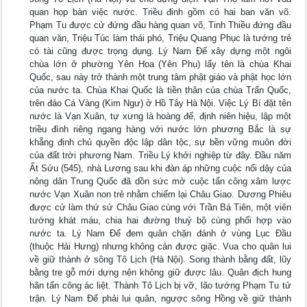
quan họp bàn việc nước. Triều đinh gồm có hai ban văn võ.
Phạm Tu được cử đứng đầu hàng quan võ, Tinh Thiều đứng đầu
quan văn, Triệu Túc làm thái phó, Triệu Quang Phục là tướng trẻ
có tài cũng được trọng dụng. Lý Nam Đế xây dựng một ngôi
chùa lớn ở phường Yên Hoa (Yên Phụ) lấy tên là chùa Khai
Quốc, sau này trở thành một trung tâm phật giáo và phật học lớn
của nước ta. Chùa Khai Quốc là tiền thân của chùa Trấn Quốc,
trên đảo Cá Vàng (Kim Ngư) ở Hồ Tây Hà Nội. Việc Lý Bí đặt tên
nước là Vạn Xuân, tự xưng là hoàng đế, định niên hiệu, lập một
triều đình riêng ngang hàng với nước lớn phương Bắc là sự
khẵng định chủ quyền độc lập dân tộc, sự bền vững muôn đời
của đất trời phương Nam. Triều Lý khởi nghiệp từ đây. Đầu năm
Ất Sửu (545), nhà Lương sau khi đàn áp những cuộc nổi dậy của
nông dân Trung Quốc đã dồn sức mở cuộc tấn công xâm lược
nước Vạn Xuân non trẻ nhằm chiếm lại Châu Giao. Dương Phiêu
được cử làm thứ sử Châu Giao cùng với Trần Bá Tiên, một viên
tướng khát máu, chia hai đường thuỷ bộ cùng phối hợp vào
nước ta. Lý Nam Đế đem quân chặn đánh ở vùng Lục Đầu
(thuộc Hải Hưng) nhưng không cản được giặc. Vua cho quân lui
về giữ thành ở sông Tô Lịch (Hà Nội). Song thành bằng đất, lũy
bằng tre gỗ mới dựng nên không giữ được lâu. Quân địch hung
hãn tấn công ác liệt. Thành Tô Lịch bị vỡ, lão tướng Phạm Tu tử
trận. Lý Nam Đế phải lui quân, ngược sông Hồng về giữ thành