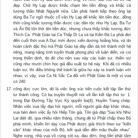
đẹp. Chữ Hy Lạp được khắc chạm lên tiền đồng, và khắc cả
tượng thần Nhật Nguyệt nữa. Lần phát hành tiếp theo ông lại
dùng Ba Tư ngữ thuộc cổ văn Hy Lạp để khắc lên tiền đúc, đồng
thời cũng khắc tượng thần được các dân tộc như Hy Lạp, Ba Tư
và Ấn Ðộ tôn thờ lên tiền đúc, nhưng chưa thấy khắc tượng đức
Thích Ca. Phật Giáo tại Ca Thấp Di La và tại Kiền Ðà La phải đợi
đến cuối thời vua A Dục mới được xiển dương hoằng hóa, và do
hoàn cảnh đặc thù mà Phật Giáo tại đây dần dà trở thành một hệ
riêng, mang nặng tính tuyển thuật phong phú về luận điển, và coi
trọng thiền dịnh, do đó cho nên sau này các luận sư, thiền sư
cũng như mười chín học giả đều xuất từ hệ này. Khi đã có nhiều
luận sư, thì điều không thể tránh là giữa họ xảy ra tranh luận với
nhau; vì vậy, vua Ca Nị Sắc Ca đối với Phật Giáo là một vị vua
có 240
công đưc cực lớn, đó là việc ông xúc tiến cuộc kết tập lần thứ
tư thành công. Có ba truyền thuyết nói về lần kết tập thứ tư: 1.
trong Ðại Ðường Tây Vực Ký quyển ba(4), Huyền Trang chép:
Nhân việc vua lấy đạo hỏi người, mỗi người giải đáp khác nhau,
vua bèn đem việc ấy hỏi Hiếp Tôn giả. Tôn giả đáp:”Sau khi Như
Lai diệt độ, qua nhiều năm tháng, chúng đệ tử Phật chấp theo Bộ
phái mình, khiến lời dạy của Phật được giải thích theo sự “kiến
văn” khác nhau của mỗi Bộ, kết quả dẫn đến mâu thuẫn nhau”.
Nghe xong, nhà vua vô cùng xót xa, đau đớn, ông liền phát tâm