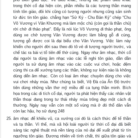
trong thời cổ đại hiện còn, phần nhiều là các tượng thần mang
tính tôn giáo, đôi khi cũng có tượng người nhưng cũng sản sinh
từ đức tin tôn giáo. chẳng hạn “Sử Ký - Chu Bản Kỷ” chép “Chu
Võ Vương vì Văn Khương mà làm mộc chủ (còn gọi là thần chủ)
rời chở đi thảo phạt”. Ðấy là nói lúc Võ Vương đi thảo phạt, ông
dùng xe chở tượng Văn Vương được làm bằng gỗ đi cùng,
tượng gỗ được coi là đại biểu cho Văn Vương. Việc làm này
khiến cho người đời sau theo đó tô vẻ di tượng người trước, và
chế tác ra bài vị tổ tiên để thờ cúng. Ngay như âm nhạc, thời cổ
đại người ta dùng âm nhạc vào các lễ nghi tôn giáo, dần dần
người ta sử dụng âm nhạc vào các cuộc vui chơi, hoặc đệm
cùng thi ca để xướng tụng các thần, không sự kiện nào là không
dùng dến âm nhạc. Còn có loại âm nhạc chuyên dùng cho việc
vui chơi nhảy múa. Như chúng ta biết, Vệ Ðà của Ấn Ðộ trước
tiên dùng những vần thơ mỹ miều để ca tụng thần minh. Bích
họa trong các di tích cổ dại, người ta phát hiện thấy các nhân vật
thần thoại đang trong tư thái nhảy múa trông đẹp một cách dị
thường. Ngày nay vẫn còn một số vùng mà ở đó thổ dân vẫn
còn lạc hậu, họ sử dụng 248
âm nhạc để khiêu vũ, ca xướng coi đó là cách thức để tế thần
và tạ thần. Vì thế, mà xã hội loài người từ thời cổ đại đã biết
sáng tác nghệ thuật mà nền tảng của nó đại để xuất phát từ tín
ngưỡng tôn giáo. Ðương nhiên về tính chất, thì giữa tôn giáo và