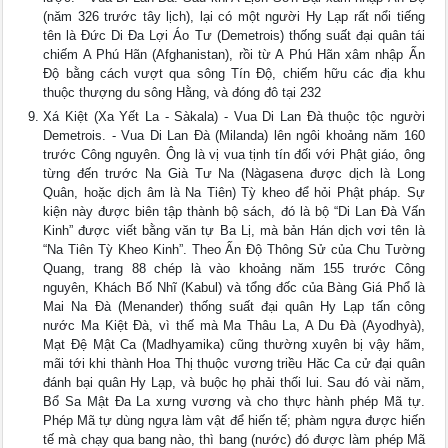
(năm 326 trước tây lịch), lại có một người Hy Lạp rất nổi tiếng
tên là Ðức Di Ða Lợi Áo Tư (Demetrois) thống suất đại quân tái
chiếm A Phú Hãn (Afghanistan), rồi từ A Phú Hãn xâm nhập Ấn
Ðộ bằng cách vượt qua sông Tín Ðộ, chiếm hữu các địa khu
thuộc thượng du sông Hằng, và đóng đô tại 232
Xá Kiệt (Xa Yết La - Sàkala) - Vua Di Lan Ðà thuộc tộc người
Demetrois. - Vua Di Lan Ðà (Milanda) lên ngôi khoảng năm 160
trước Công nguyên. Ông là vị vua tịnh tín đối với Phật giáo, ông
từng đến trước Na Già Tư Na (Nàgasena được dịch là Long
Quân, hoặc dịch âm là Na Tiên) Tỳ kheo để hỏi Phật pháp. Sự
kiện này được biên tập thành bộ sách, đó là bộ “Di Lan Ðà Vấn
Kinh” được viết bằng văn tự Ba Lị, mà bản Hán dịch vơi tên là
“Na Tiên Tỳ Kheo Kinh”. Theo Ấn Ðộ Thông Sử của Chu Tường
Quang, trang 88 chép là vào khoảng năm 155 trước Công
nguyên, Khách Bố Nhĩ (Kabul) và tổng đốc của Bàng Giá Phổ là
Mai Na Ðà (Menander) thống suất đại quân Hy Lạp tấn công
nước Ma Kiệt Ðà, vì thế mà Ma Thâu La, A Du Ðà (Ayodhyà),
Mạt Ðệ Mật Ca (Madhyamika) cũng thường xuyên bị vậy hãm,
mãi tới khi thành Hoa Thị thuộc vương triều Hăc Ca cử đại quân
đánh bại quân Hy Lạp, và buộc họ phải thối lui. Sau đó vài năm,
Bổ Sa Mật Ða La xưng vương và cho thực hành phép Mã tự.
Phép Mã tự dùng ngựa làm vật để hiến tế; phàm ngựa được hiến
tế mà chạy qua bang nào, thì bang (nước) đó được làm phép Mã