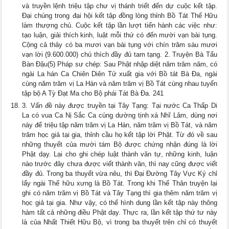
và truyền lệnh triệu tập chư vị thánh triết đến dự cuộc kết tập.
Ðại chúng trong đại hội kết tập đồng lòng thỉnh Bồ Tát Thế Hữu
làm thượng chủ. Cuộc kết tập lần lượt tiến hành các việc như:
tạo luận, giải thích kinh, luật mỗi thứ có đến mười vạn bài tụng.
Cộng cả thảy có ba mươi vạn bài tụng với chín trăm sáu mươi
vạn lời (9.600.000) chú thích đầy đủ tam tạng. 2. Truyện Bà Tẩu
Bàn Ðậu(5) Pháp sư chép: Sau Phật nhập diệt năm trăm năm, có
ngài La hán Ca Chiên Diên Tử xuất gia với Bồ tát Bà Ða, ngài
cùng năm trăm vị La Hán và năm trăm vị Bồ Tát cùng nhau tuyển
tập bộ A Tỳ Ðạt Ma cho Bộ phái Tát Bà Ða. 241
3. Vấn đề này được truyền tại Tây Tạng: Tại nước Ca Thấp Di
La có vua Ca Nị Sắc Ca cúng dường tịnh xá Nhĩ Lâm, dùng nơi
này để triệu tập năm trăm vị La Hán, năm trăm vị Bồ Tát, và năm
trăm học giả tại gia, thỉnh cầu họ kết tập lời Phật. Từ đó về sau
những thuyết của mười tám Bộ được chứng nhận đúng là lời
Phật dạy. Lại cho ghi chép luật thành văn tự, những kinh, luận
nào trước đây chưa được viết thành văn, thì nay cũng được viết
đầy đủ. Trong ba thuyết vừa nêu, thì Ðại Ðường Tây Vực Ký chỉ
lấy ngài Thế hữu xưng là Bồ Tát. Trong khi Thế Thân truyện lại
ghi có năm trăm vị Bồ Tát và Tây Tạng thì gia thêm năm trăm vị
học giả tại gia. Như vậy, có thể hình dung lần kết tập này thông
hàm tất cả những điều Phật dạy. Thực ra, lần kết tập thứ tư này
là của Nhất Thiết Hữu Bộ, vì trong ba thuyết trên chỉ có thuyết