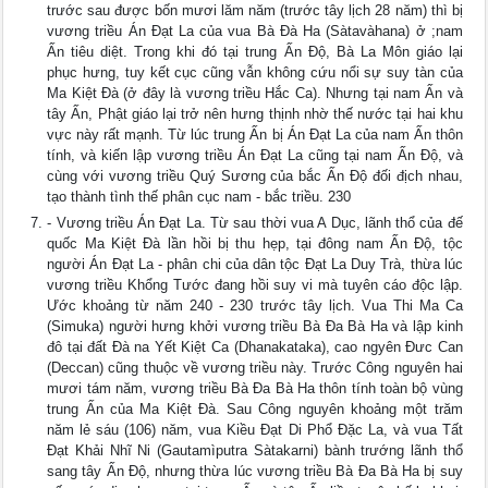
trước sau được bốn mươi lăm năm (trước tây lịch 28 năm) thì bị
vương triều Án Ðạt La của vua Bà Ðà Ha (Sàtavàhana) ở ;nam
Ấn tiêu diệt. Trong khi đó tại trung Ấn Ðộ, Bà La Môn giáo lại
phục hưng, tuy kết cục cũng vẫn không cứu nổi sự suy tàn của
Ma Kiệt Ðà (ở đây là vương triều Hắc Ca). Nhưng tại nam Ấn và
tây Ấn, Phật giáo lại trở nên hưng thịnh nhờ thế nước tại hai khu
vực này rất mạnh. Từ lúc trung Ấn bị Án Ðạt La của nam Ấn thôn
tính, và kiến lập vương triều Án Ðạt La cũng tại nam Ấn Ðộ, và
cùng với vương triều Quý Sương của bắc Ấn Ðộ đối địch nhau,
tạo thành tình thế phân cục nam - bắc triều. 230
- Vương triều Án Ðạt La. Từ sau thời vua A Dục, lãnh thổ của đế
quốc Ma Kiệt Ðà lần hồi bị thu hẹp, tại đông nam Ấn Ðộ, tộc
người Án Ðạt La - phân chi của dân tộc Ðạt La Duy Trà, thừa lúc
vương triều Khổng Tước đang hồi suy vi mà tuyên cáo độc lập.
Ước khoảng từ năm 240 - 230 trước tây lịch. Vua Thi Ma Ca
(Simuka) người hưng khởi vương triều Bà Ða Bà Ha và lập kinh
đô tại đất Ðà na Yết Kiệt Ca (Dhanakataka), cao ngyên Ðưc Can
(Deccan) cũng thuộc về vương triều này. Trước Công nguyên hai
mươi tám năm, vương triều Bà Ða Bà Ha thôn tính toàn bộ vùng
trung Ấn của Ma Kiệt Ðà. Sau Công nguyên khoảng một trăm
năm lẻ sáu (106) năm, vua Kiều Ðạt Di Phổ Ðặc La, và vua Tất
Ðạt Khải Nhĩ Ni (Gautamìputra Sàtakarni) bành trướng lãnh thổ
sang tây Ấn Ðộ, nhưng thừa lúc vương triều Bà Ða Bà Ha bị suy