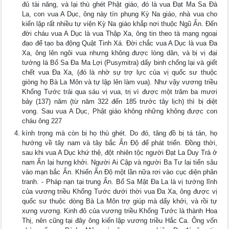
đủ tài năng, và lại thù ghét Phật giáo, đó là vua Ðạt Ma Sa Ðà
La, con vua A Dục, ông này tín phụng Kỳ Na giáo, nhà vua cho
kiến lập rất nhiều tự viện Kỳ Na giáo khắp nơi thuộc Ngũ Ấn. Ðến
đời cháu vua A Dục là vua Thập Xa, ông tin theo tà mạng ngoại
đạo để tạo ba động Quật Tinh Xá. Ðời chắc vua A Dục là vua Ða
Xa, ông lên ngôi vua nhưng không được lòng dân, và bị vị đại
tướng là Bổ Sa Ða Ma Lợi (Pusymitra) dấy binh chống lại và giết
chết vua Ða Xa, (đó là nhờ sự trợ lực của vị quốc sư thuộc
giòng họ Bà La Môn và tự lập lên làm vua). Như vậy vương triều
Khổng Tước trải qua sáu vị vua, trị vì được một trăm ba mươi
bảy (137) năm (từ năm 322 đến 185 trước tây lịch) thì bị diệt
vong. Sau vua A Dục, Phật giáo không những không được con
cháu ông 227
kính trọng mà còn bị họ thù ghét. Do đó, tăng đồ bị tá tán, họ
hướng về tây nam và tây bắc Ấn Ðộ để phát triển. Ðồng thời,
sau khi vua A Dục khứ thệ, đột nhiên tộc người Ðạt La Duy Trà ở
nam Ấn lại hưng khởi. Người Ai Cập và người Ba Tư lại tiến sâu
vào mạn bắc Ấn. Khiến Ấn Ðộ một lần nữa rơi vào cục diện phân
tranh. - Pháp nạn tại trung Ấn. Bổ Sa Mật Ða La là vị tướng lĩnh
của vương triều Khổng Tước dưới thời vua Ða Xa, ông được vị
quốc sư thuộc dòng Bà La Môn trợ giúp mà dấy khởi, và rồi tự
xưng vương. Kinh đô của vương triều Khổng Tước là thành Hoa
Thị, nên cũng tại đây ông kiến lập vương triều Hắc Ca. Ông vốn