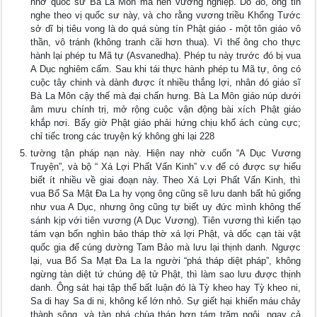
nhờ quốc sư Bà La Môn mà nên vương nghiệp. Do đó, ông tin
nghe theo vị quốc sư này, và cho rằng vương triều Khổng Tước
sở dĩ bị tiêu vong là do quá sùng tín Phật giáo - một tôn giáo vô
thần, vô tránh (không tranh cãi hơn thua). Vì thế ông cho thực
hành lại phép tu Mã tự (Asvanedha). Phép tu này trước đó bị vua
A Dục nghiêm cấm. Sau khi tái thực hành phép tu Mã tự, ông có
cuộc tây chinh và dành được ít nhiều thắng lợi, nhân đó giáo sĩ
Bà La Môn cậy thế mà đại chấn hưng. Bà La Môn giáo núp dưới
âm mưu chính trị, mở rộng cuộc vận động bài xích Phật giáo
khắp nơi. Bấy giờ Phật giáo phải hứng chịu khổ ách cùng cực;
chỉ tiếc trong các truyện ký không ghi lại 228
tường tận pháp nạn này. Hiện nay nhờ cuốn “A Dục Vương
Truyện”, và bộ “ Xá Lợi Phất Vấn Kinh” v.v để có được sự hiểu
biết ít nhiều về giai đoạn này. Theo Xá Lợi Phất Vấn Kinh, thì
vua Bổ Sa Mật Ða La hy vọng ông cũng sẽ lưu danh bất hủ giống
như vua A Dục, nhưng ông cũng tự biết uy đức mình không thể
sánh kịp với tiên vương (A Dục Vương). Tiên vương thì kiến tạo
tám vạn bốn nghìn bảo tháp thờ xá lợi Phật, và dốc cạn tài vật
quốc gia để cúng dường Tam Bảo mà lưu lại thịnh danh. Ngược
lại, vua Bổ Sa Mạt Ða La la người “phá tháp diệt pháp”, không
ngừng tàn diệt tứ chúng đệ tử Phật, thì làm sao lưu được thịnh
danh. Ông sát hại tập thể bất luận đó là Tỳ kheo hay Tỳ kheo ni,
Sa di hay Sa di ni, không kể lớn nhỏ. Sự giết hại khiến máu chảy
thành sông, và tàn phá chùa tháp hơn tám trăm ngôi, ngay cả