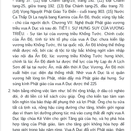
- trang 37. (11) Ðại Chánh tạng-25, trang 192. (12) Ðại Chánh
tạng-25, giữa trang 192. (13) Ðại Chánh tạng-25, đầu trang 70.
(14) Vọng Nguyệt Phật Giáo Từ Ðiển - cuối trang 903. (15) Nước
Ca Thấp Di La naylà bang Kamira của Ấn Ðộ, thuộc vùng tây bắc
- chú của người dịch. Chương VII: Nghệ thuật Phật giáo vương
triều vua A Dục và sau đó. TIẾT I. SỰ HƯNG SUY CỦA VƯƠNG
TRIỀU. - Sự tàn lụi của vương triều Khổng Tước. Chính cuộc
của Ấn Ðộ, tính từ khi tổ phụ của vua A Dục chưa kiến lập
vương triều Khổng Tước, thì tại quốc nội, Ấn Ðộ không thể thống
nhất được nổi, bởi các dị tộc từ tây bắc không ngớt xâm nhập
vào nội địa Ấn Ðộ; lúc vương triều Khổng Tước hưng khởi,
chính là lúc Ấn Ðộ đánh lui được thế lực của Hy Lạp do A Lịch
Sơn để lại tại nước Ấn, mãi đến thời A Dục Vương, Ấn Ðộ mới
xuất hiện cục diện đại thống nhất. Nhờ vua A Dục là vị quân
vương hết lòng tin Phật, nhân đấy mà Phật giáo đại hưng. Sự
sùng kính Phật giáo của vua A Dục được thể 225
hiện bằng những việc làm như: bố thí rộng khắp, ở dâu có nghèo
đói, ở đó liền có kế sách cứu giúp. Ông cho kiến tạo tám vạn
bốn nghìn tòa bảo tháp để phụng thờ xá lợi Phật. Ông cho tu sửa
tất cả tịnh xá, nồng hậu cúng đường chư tăng, khiến giới ngoại
đạo vì tham lợi dưỡng phong túc mà vào cung thất đề nghị vua A
Dục lập chùa Kê Viên cho giới Tăng già của họ, và họ phá hòa
hợp tăng của Phật giáo, làm cho tăng giới không hòa hợp để
tụng giới trong bảy năm ròng. Vua A Dục đối với Phật giáo, thậm