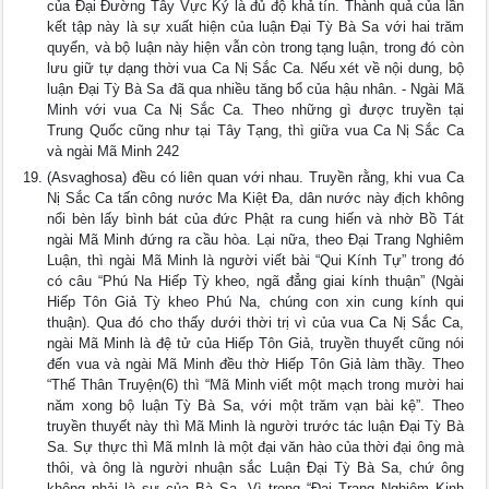
của Ðại Ðường Tây Vực Ký là đủ độ khả tín. Thành quả của lần
kết tập này là sự xuất hiện của luận Ðại Tỳ Bà Sa với hai trăm
quyển, và bộ luận này hiện vẫn còn trong tạng luận, trong đó còn
lưu giữ tự dạng thời vua Ca Nị Sắc Ca. Nếu xét về nội dung, bộ
luận Ðại Tỳ Bà Sa đã qua nhiều tăng bổ của hậu nhân. - Ngài Mã
Minh với vua Ca Nị Sắc Ca. Theo những gì được truyền tại
Trung Quốc cũng như tại Tây Tạng, thì giữa vua Ca Nị Sắc Ca
và ngài Mã Minh 242
(Asvaghosa) đều có liên quan với nhau. Truyền rằng, khi vua Ca
Nị Sắc Ca tấn công nước Ma Kiệt Ða, dân nước này địch không
nổi bèn lấy bình bát của đức Phật ra cung hiến và nhờ Bồ Tát
ngài Mã Minh đứng ra cầu hòa. Lại nữa, theo Ðại Trang Nghiêm
Luận, thì ngài Mã Minh là người viết bài “Qui Kính Tự” trong đó
có câu “Phú Na Hiếp Tỳ kheo, ngã đẳng giai kính thuận” (Ngài
Hiếp Tôn Giả Tỳ kheo Phú Na, chúng con xin cung kính qui
thuận). Qua đó cho thấy dưới thời trị vì của vua Ca Nị Sắc Ca,
ngài Mã Minh là đệ tử của Hiếp Tôn Giả, truyền thuyết cũng nói
đến vua và ngài Mã Minh đều thờ Hiếp Tôn Giả làm thầy. Theo
“Thế Thân Truyện(6) thì “Mã Minh viết một mạch trong mười hai
năm xong bộ luận Tỳ Bà Sa, với một trăm vạn bài kệ”. Theo
truyền thuyết này thì Mã Minh là người trước tác luận Ðại Tỳ Bà
Sa. Sự thực thì Mã mInh là một đại văn hào của thời đại ông mà
thôi, và ông là người nhuận sắc Luận Ðại Tỳ Bà Sa, chứ ông
không phải là sư của Bà Sa. Vì trong “Ðại Trang Nghiêm Kinh