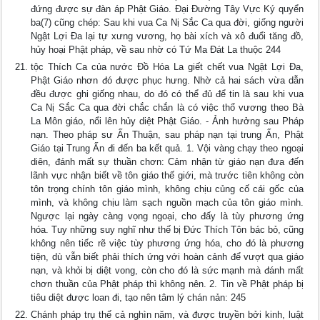
đứng được sự đàn áp Phật Giáo. Ðại Ðường Tây Vực Ký quyển
ba(7) cũng chép: Sau khi vua Ca Nị Sắc Ca qua đời, giống người
Ngật Lợi Ða lại tự xưng vương, họ bài xích và xô đuổi tăng đồ,
hủy hoại Phật pháp, về sau nhờ có Tứ Ma Ðát La thuộc 244
tộc Thích Ca của nước Ðồ Hóa La giết chết vua Ngật Lợi Ða,
Phật Giáo nhơn đó được phục hưng. Nhờ cả hai sách vừa dẫn
đều được ghi giống nhau, do đó có thể đủ để tin là sau khi vua
Ca Nị Sắc Ca qua đời chắc chắn là có việc thổ vương theo Bà
La Môn giáo, nổi lên hủy diệt Phật Giáo. - Ảnh hưởng sau Pháp
nạn. Theo pháp sư Ấn Thuận, sau pháp nạn tại trung Ấn, Phật
Giáo tại Trung Ấn đi đến ba kết quả. 1. Vội vàng chạy theo ngoại
diên, đánh mất sự thuần chơn: Cảm nhận từ giáo nạn đưa đến
lãnh vực nhận biết về tôn giáo thế giới, mà trước tiên không còn
tôn trọng chính tôn giáo mình, không chịu củng cố cái gốc của
mình, và không chịu làm sạch nguồn mạch của tôn giáo mình.
Ngược lại ngày càng vọng ngoại, cho đấy là tùy phương ứng
hóa. Tuy những suy nghĩ như thế bị Ðức Thích Tôn bác bỏ, cũng
không nên tiếc rẽ việc tùy phương ứng hóa, cho đó là phương
tiện, dù vẫn biết phải thích ứng với hoàn cảnh để vượt qua giáo
nạn, và khỏi bị diệt vong, còn cho đó là sức mạnh mà đánh mất
chơn thuần của Phật pháp thì không nên. 2. Tin về Phật pháp bị
tiêu diệt được loan đi, tạo nên tâm lý chán nản: 245
Chánh pháp trụ thế cả nghìn năm, và được truyền bởi kinh, luật