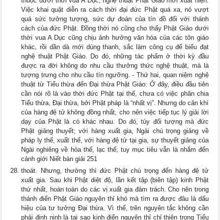
thuộc dưới thời vua A Dục, nghệ thuật Phật Giáo mới xuất hiện.
Việc khai quật diễn ra cách thời đại đức Phật quá xa, nó vượt
quá sức tưởng tượng, sức dự đoán của tín đồ đối với thánh
cách của đức Phật. Ðồng thời nó cũng cho thấy Phật Giáo dưới
thời vua A Dục cũng chịu ảnh hưởng văn hóa của các tôn giáo
khác, rồi dần dà mới dùng thanh, sắc làm công cụ để biểu đạt
nghệ thuật Phật Giáo. Do đó, những tác phẩm ở thời kỳ đầu
được ra đời không do nhu cầu thưởng thức nghệ thuật, mà là
tượng trưng cho nhu cầu tín ngưỡng. - Thứ hai, quan niệm nghệ
thuật từ Tiểu thừa đến Ðại thừa Phật Giáo: Ở đây, điều đầu tiên
cần nói rõ là vào thời đức Phật tại thế, chưa có việc phân chia
Tiểu thừa, Ðại thừa, bởi Phật pháp là “nhất vị”. Nhưng do căn khí
của hàng đệ tử không đồng nhất, cho nên việc tiếp tục lý giải lời
dạy của Phật là có khác nhau. Do đó, tùy đối tượng mà đức
Phật giảng thuyết; với hàng xuất gia, Ngài chú trọng giảng về
pháp ly thế, xuất thế, với hàng đệ tử tại gia, sự thuyết giảng của
Ngài nghiêng về hòa thế, lạc thế; tuy mục tiêu vẫn là nhắm đến
cảnh giới Niết bàn giải 251
thoát. Nhưng, thường thì đức Phật chú trọng đến hàng đệ tử
xuất gia. Sau khi Phật diệt độ, lần kết tập (biên tập) kinh Phật
thứ nhất, hoàn toàn do các vị xuất gia đảm trách. Cho nên trong
thánh điển Phật Giáo nguyên thỉ khó mà tìm ra được đâu là dấu
hiệu của tư tưởng Ðại thừa. Vì thế, trên nguyên tắc không cần
phải đinh ninh là tại sao kinh điển nguyên thỉ chỉ thiên trọng Tiểu