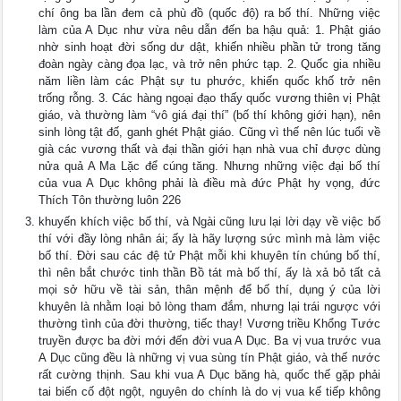
chí ông ba lần đem cả phù đồ (quốc độ) ra bố thí. Những việc
làm của A Dục như vừa nêu dẫn đến ba hậu quả: 1. Phật giáo
nhờ sinh hoạt đời sống dư dật, khiến nhiều phần tử trong tăng
đoàn ngày càng đọa lạc, và trở nên phức tạp. 2. Quốc gia nhiều
năm liền làm các Phật sự tu phước, khiến quốc khố trở nên
trống rỗng. 3. Các hàng ngoại đạo thấy quốc vương thiên vị Phật
giáo, và thường làm “vô giá đại thí” (bố thí không giới hạn), nên
sinh lòng tật đố, ganh ghét Phật giáo. Cũng vì thế nên lúc tuổi về
già các vương thất và đại thần giới hạn nhà vua chỉ được dùng
nửa quả A Ma Lặc để cúng tăng. Nhưng những việc đại bố thí
của vua A Dục không phải là điều mà đức Phật hy vọng, đức
Thích Tôn thường luôn 226
khuyến khích việc bố thí, và Ngài cũng lưu lại lời dạy về việc bố
thí với đầy lòng nhân ái; ấy là hãy lượng sức mình mà làm việc
bố thí. Ðời sau các đệ tử Phật mỗi khi khuyên tín chúng bố thí,
thì nên bắt chước tinh thần Bồ tát mà bố thí, ấy là xả bỏ tất cả
mọi sở hữu về tài sản, thân mệnh để bố thí, dụng ý của lời
khuyên là nhằm loại bỏ lòng tham đắm, nhưng lại trái ngược với
thường tình của đời thường, tiếc thay! Vương triều Khổng Tước
truyền được ba đời mới đến đời vua A Dục. Ba vị vua trước vua
A Dục cũng đều là những vị vua sùng tín Phật giáo, và thế nước
rất cường thịnh. Sau khi vua A Dục băng hà, quốc thế gặp phải
tai biến cố đột ngột, nguyên do chính là do vị vua kế tiếp không