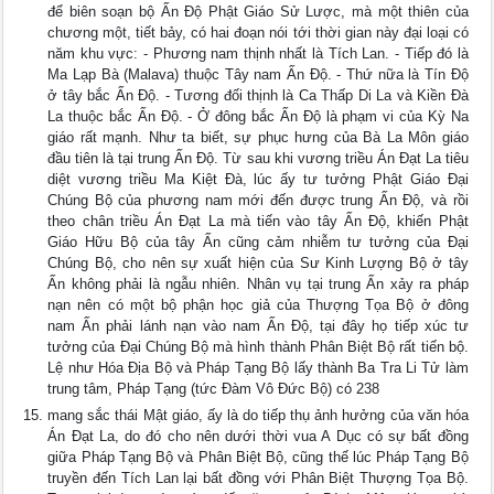
để biên soạn bộ Ấn Ðộ Phật Giáo Sử Lược, mà một thiên của
chương một, tiết bảy, có hai đoạn nói tới thời gian này đại loại có
năm khu vực: - Phương nam thịnh nhất là Tích Lan. - Tiếp đó là
Ma Lạp Bà (Malava) thuộc Tây nam Ấn Ðộ. - Thứ nữa là Tín Ðộ
ở tây bắc Ấn Ðộ. - Tương đối thịnh là Ca Thấp Di La và Kiền Ðà
La thuộc bắc Ấn Ðộ. - Ở đông bắc Ấn Ðộ là phạm vi của Kỳ Na
giáo rất mạnh. Như ta biết, sự phục hưng của Bà La Môn giáo
đầu tiên là tại trung Ấn Ðộ. Từ sau khi vương triều Án Ðạt La tiêu
diệt vương triều Ma Kiệt Ðà, lúc ấy tư tưởng Phật Giáo Ðại
Chúng Bộ của phương nam mới đến được trung Ấn Ðộ, và rồi
theo chân triều Án Ðạt La mà tiến vào tây Ấn Ðộ, khiến Phật
Giáo Hữu Bộ của tây Ấn cũng cảm nhiễm tư tưởng của Ðại
Chúng Bộ, cho nên sự xuất hiện của Sư Kinh Lượng Bộ ở tây
Ấn không phải là ngẫu nhiên. Nhân vụ tại trung Ấn xảy ra pháp
nạn nên có một bộ phận học giả của Thượng Tọa Bộ ở đông
nam Ấn phải lánh nạn vào nam Ấn Ðộ, tại đây họ tiếp xúc tư
tưởng của Ðại Chúng Bộ mà hình thành Phân Biệt Bộ rất tiến bộ.
Lệ như Hóa Ðịa Bộ và Pháp Tạng Bộ lấy thành Ba Tra Li Tử làm
trung tâm, Pháp Tạng (tức Ðàm Vô Ðức Bộ) có 238
mang sắc thái Mật giáo, ấy là do tiếp thụ ảnh hưởng của văn hóa
Án Ðạt La, do đó cho nên dưới thời vua A Dục có sự bất đồng
giữa Pháp Tạng Bộ và Phân Biệt Bộ, cũng thế lúc Pháp Tạng Bộ
truyền đến Tích Lan lại bất đồng với Phân Biệt Thượng Tọa Bộ.