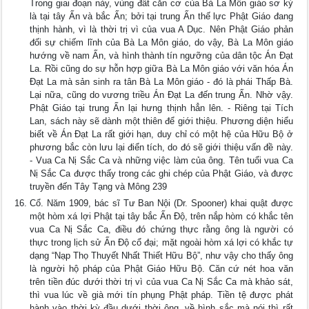
Trong giai đoạn này, vùng đất căn cơ của Bà La Môn giáo sơ kỳ
là tại tây Ấn và bắc Ấn; bởi tại trung Ấn thế lực Phật Giáo đang
thịnh hành, vì là thời trị vì của vua A Dục. Nên Phật Giáo phản
đối sự chiếm lĩnh của Bà La Môn giáo, do vậy, Bà La Môn giáo
hướng về nam Ấn, và hình thành tín ngưỡng của dân tộc Án Ðạt
La. Rồi cũng do sự hỗn hợp giữa Bà La Môn giáo với văn hóa Án
Ðạt La mà sản sinh ra tân Bà La Môn giáo - đó là phái Thấp Bà.
Lại nữa, cũng do vương triều Án Ðạt La đến trung Ấn. Nhờ vậy.
Phật Giáo tại trung Ấn lại hưng thịnh hẳn lên. - Riêng tại Tích
Lan, sách này sẽ dành một thiên để giới thiệu. Phương diện hiểu
biết về Án Ðạt La rất giới hạn, duy chỉ có một hệ của Hữu Bộ ở
phương bắc còn lưu lại điển tích, do đó sẽ giới thiệu vấn đề này.
- Vua Ca Nị Sắc Ca và những việc làm của ông. Tên tuổi vua Ca
Nị Sắc Ca được thấy trong các ghi chép của Phật Giáo, và được
truyền đến Tây Tạng và Mông 239
Cổ. Năm 1909, bác sĩ Tư Ban Nội (Dr. Spooner) khai quật được
một hòm xá lợi Phật tại tây bắc Ấn Ðộ, trên nắp hòm có khắc tên
vua Ca Nị Sắc Ca, điều đó chứng thực rằng ông là người có
thực trong lịch sử Ấn Ðộ cổ đại; mặt ngoài hòm xá lợi có khắc tự
dạng “Nạp Thọ Thuyết Nhất Thiết Hữu Bộ”, như vậy cho thấy ông
là người hộ pháp của Phật Giáo Hữu Bộ. Căn cứ nét hoa văn
trên tiền đúc dưới thời trị vì của vua Ca Nị Sắc Ca mà khảo sát,
thì vua lúc về già mới tín phụng Phật pháp. Tiền tệ được phát
hành vào thời kỳ đầu dưới thời ông, về hình sắc mà nói thì rất