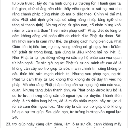
từ xưa trước, lấy đó mà hình dung sự trường tồn Thánh giáo tại
thế gian, chứ chẳng nên nhìn thấy việc người bị sát hại mà cho
rằng chánh pháp cũng nhân đó mà bị diệt theo. Chính vì thế mà
đức Phật chế định giới luật có công năng nhiếp tăng (giữ cho
tăng sĩ thanh tịnh). Nhưng cũng từ giáo nạn, cổ nhân hứng khỏi
niềm bi cảm mà than “Thiên niên pháp diệt”. Pháp diệt do lòng bi
cảm không đồng với pháp diệt do chính đức Phật dự đoán. Bởi
khi khởi niệm bi cảm như thế, thì phong cách hùng biện của Phật
Giáo liền bị tiêu tan, sự suy vong không có gì nguy hơn là”tâm
tử” (chết từ trong lòng), quả đúng là điều không htể nói hết. 3,
Nhờ Phật tử tự lực đứng vững và cầu sự hộ pháp của vua quan
từ bên ngoài: Trước giờ người Phật tử tự coi mình rất cao đó là
không cần cậy sự trợ giúp từ sức mạnh chính trị, cũng không bị
câu thúc bởi sức mạnh chính trị. Nhưng sau pháp nạn, người
Phật tử cảm thấy tự lực không thôi không đủ để duy trì việc hộ
pháp. Mà cho rằng Phật pháp cũng cần sự ngoại hộ của các vua,
quan. Nhưng tăng đoàn thanh tịnh, và Phật pháp được lưu bố là
do tự lực, nhưng cũng cần có ngoại lực trợ duyên. Thánh điển
chép là có thiên long hộ trì, đó là muốn nhấn mạnh: hãy tự lực đi
rồi sẽ cảm đến ngoại lực. Như vậy là cần sự trợ giúp chứ không
bỏ qua sự trợ giúp. Sau giáo nạn, tư tưởng hướng vào ngoại lực
246
trợ giúp ngày càng đậm thêm, làm lộ ra sự cầu cạnh không mấy