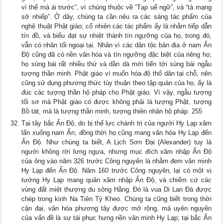
vì thế mà ái trước”, vì chúng thuộc về “Tạp uế ngữ”, và “tà mạng
sở nhiếp”. Ở dây, chúng ta cần nêu ra các sáng tác phẩm của
nghệ thuật Phật giáo; cố nhiên các tác phẩm ấy là nhằm tiếp dẫn
tín đồ, và biểu đạt sự nhiệt thành tín ngưỡng của họ, trong đó,
vẫn có nhân tối ngoại tại. Nhân vì các dân tộc bản địa ở nam Ấn
Ðộ cũng đã có nền văn hóa và tín ngưỡng đặc biệt của riêng họ;
họ sùng bái rất nhiều thứ và dần dà mới tiến tới sùng bái ngẫu
tượng thần minh. Phật giáo vì muốn hóa độ thổ dân tại chỗ, nên
cũng sử dụng phương thức tùy thuận theo tập quán của họ, ấy là
đúc các tượng thần hộ pháp cho Phật giáo. Vì vậy, ngẫu tượng
tối sơ mà Phật giáo có được không phải là tượng Phật, tượng
Bồ tát, mà là tượng thần minh, tượng thiên nhân hộ pháp. 255
Tại tây bắc Ấn Ðộ, do bị thế lực chánh trị của người Hy Lạp xâm
lấn xuống nam Ấn; đồng thời họ cũng mang văn hóa Hy Lạp đến
Ấn Ðộ. Như chúng ta biết, A Lịch Sơn Ðại (Alexander) tuy là
người không rời lưng ngựa, nhưng mục đích xâm nhập Ấn Ðộ
của ông vào năm 326 trước Công nguyên là nhằm đem văn minh
Hy Lạp đến Ấn Ðộ. Năm 160 trước Công nguyên, lại có một vị
tướng Hy Lạp mang quân xâm nhập Ấn Ðộ, và chiếm cứ các
vùng đất miệt thượng du sông Hằng. Ðó là vua Di Lan Ðà được
chép trong kinh Na Tiên Tỳ Kheo. Chúng ta cũng biết trong thời
cận đại, văn hóa phương tây được mở rộng, mà uyên nguyên
của vấn đề là sự tái phục hưng nền văn minh Hy Lạp; tại bắc Ấn