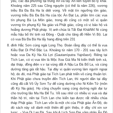
yếu, các địa phương tại trung Ấn và tây Ấn liền tuyên bố ly khai.
Khoảng năm 225 sau Công nguyên (có thể là năm 226), vương
triều Bà Ða Bà Ha bị diệt vong. Về mặt tín ngưỡng tôn giáo,
vương triều Bà Ða Bà Ha của tộc Án Ðạt La, phần lớn các vua
tín phụng Bà La Môn giáo, trong đó cũng có một số vị quân
vương tín phụng Kỳ Na giáo và Phật giáo, cũng có vị bảo hộ và
hoằng dương Phật pháp. Vị anh chúa là Tất Ðạt KhảiNhĩ Ni cùng
mẫu hậu bố thí tịnh xá Ðộng - Quật cho tăng đồ Hiền Vị Bộ. Lại
có vua Bà Ða Bà Ha lấy hang động trên 231
đỉnh Hắc Sơn cúng ngài Long Thọ. Ðoán rằng đây có thể là vua
Kiều Ðạt Di Phổ Ðặc La. Khoảng từ năm 170 - 201 sau tây lịch
hoặc vua Da Kỳ Na Xá Lợi (Gautamìputra Yajnõasri). Riêng tại
Tích Lan, có vị vua tên là Mộc Xoa Già Ma Ni kiến thiết tịnh xá,
đại tháp, đồng điện v.v tại vùng đất A Nậu La Ðà Bổ La, và cúng
dường tăng già rất hậu. Tại đây vị quân vương làm người ngoại
hộ; do đó, mà Phật giáo tại Tích Lan phát triển vô cùng thuận lợi.
Khi Phật giáo chưa truyền đến Tích Lan, thì người dân tại đây
cũng đã cất Vô Úy Sơn Tự để cúng dường cho Ni Kiền Tử (môn
đồ Kỳ Na giáo). Họ cũng chuyển sang cúng dường ngôi đại tự
cho trưởng lão Ma Ha Ðế Tu. Về sau nhờ có nhiều vị vua và đại
thần hộ trì, nên tại Tích Lan cho kiến tạo được rất nhiều chùa
tháp Phật giáo. Tích Lan vốn là một chi của Phật giáo Ấn Ðộ, do
đó sách này sẽ dành một thiên để giới thiệu, ở đây chỉ xin sơ
lược. - Vua Di Lan Ðà. Sau khi A Lịch Sơn Ðại xâm nhập Ấn Ðộ