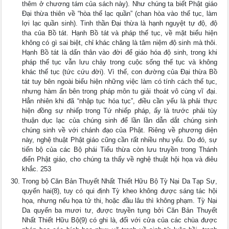
thêm ở chương tám của sách này). Như chúng ta biết Phật giáo
Ðại thừa thiên về “hòa thế lạc quần” (chan hòa vào thế tục, làm
lợi lạc quần sinh). Tinh thần Ðại thừa là hạnh nguyệt tự độ, độ
tha của Bồ tát. Hạnh Bồ tát và pháp thế tục, về mặt biểu hiện
không có gì sai biệt, chỉ khác chăng là tâm niệm độ sinh mà thôi.
Hạnh Bồ tát là dấn thân vào đời để giáo hóa độ sinh, trong khi
pháp thế tục vẫn lưu chảy trong cuộc sống thế tục và không
khác thế tục (tức cứu đời). Vì thế, con đường của Ðại thừa Bồ
tát tuy bên ngoài biểu hiện những việc làm có tính cách thế tục,
nhưng hàm ẩn bên trong pháp môn tu giải thoát vô cùng vĩ đại.
Hẳn nhiên khi đã “nhập tục hóa tục”, điều cần yếu là phải thực
hiện đồng sự nhiếp trong Tứ nhiếp pháp, ấy là trước phải tùy
thuận dục lạc của chúng sinh để lần lần dẫn dắt chúng sinh
chúng sinh về với chánh đạo của Phật. Riêng về phương diện
này, nghệ thuật Phật giáo cũng cần rất nhiều nhu yếu. Do đó, sự
tiến bộ của các Bộ phái Tiểu thừa còn lưu truyền trong Thánh
điển Phật giáo, cho chúng ta thấy về nghệ thuật hội họa và điêu
khắc. 253
Trong bộ Căn Bản Thuyết Nhất Thiết Hữu Bộ Tỳ Nại Da Tạp Sự,
quyển hai(8), tuy có qui định Tỳ kheo không được sáng tác hội
họa, nhưng nếu họa tử thi, hoặc đầu lâu thì không phạm. Tỳ Nại
Da quyển ba mươi tư, được truyền tụng bởi Căn Bản Thuyết
Nhất Thiết Hữu Bộ(9) có ghi là, đối với cửa của các chùa được