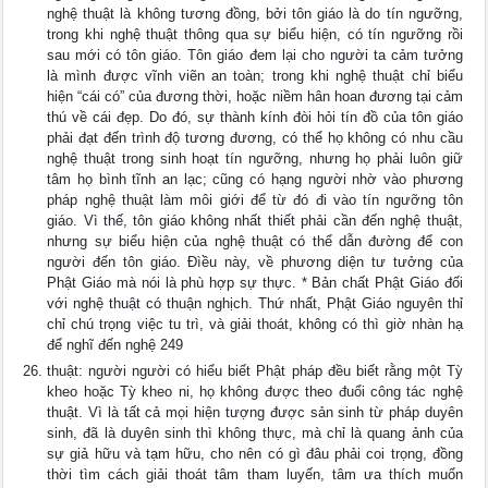
nghệ thuật là không tương đồng, bởi tôn giáo là do tín ngưỡng,
trong khi nghệ thuật thông qua sự biểu hiện, có tín ngưỡng rồi
sau mới có tôn giáo. Tôn giáo đem lại cho người ta cảm tưởng
là mình được vĩnh viẽn an toàn; trong khi nghệ thuật chỉ biểu
hiện “cái có” của đương thời, hoặc niềm hân hoan đương tại cảm
thú về cái đẹp. Do đó, sự thành kính đòi hỏi tín đồ của tôn giáo
phải đạt đến trình độ tương đương, có thể họ không có nhu cầu
nghệ thuật trong sinh hoạt tín ngưỡng, nhưng họ phải luôn giữ
tâm họ bình tĩnh an lạc; cũng có hạng người nhờ vào phương
pháp nghệ thuật làm môi giới để từ đó đi vào tín ngưỡng tôn
giáo. Vì thế, tôn giáo không nhất thiết phải cần đến nghệ thuật,
nhưng sự biểu hiện của nghệ thuật có thể dẫn đường để con
người đến tôn giáo. Ðìều này, về phương diện tư tưởng của
Phật Giáo mà nói là phù hợp sự thực. * Bản chất Phật Giáo đối
với nghệ thuật có thuận nghịch. Thứ nhất, Phật Giáo nguyên thỉ
chỉ chú trọng việc tu trì, và giải thoát, không có thì giờ nhàn hạ
để nghĩ đến nghệ 249
thuật: người người có hiểu biết Phật pháp đều biết rằng một Tỳ
kheo hoặc Tỳ kheo ni, họ không được theo đuổi công tác nghệ
thuật. Vì là tất cả mọi hiện tượng được sản sinh từ pháp duyên
sinh, đã là duyên sinh thì không thực, mà chỉ là quang ảnh của
sự giả hữu và tạm hữu, cho nên có gì đâu phải coi trọng, đồng
thời tìm cách giải thoát tâm tham luyến, tâm ưa thích muốn