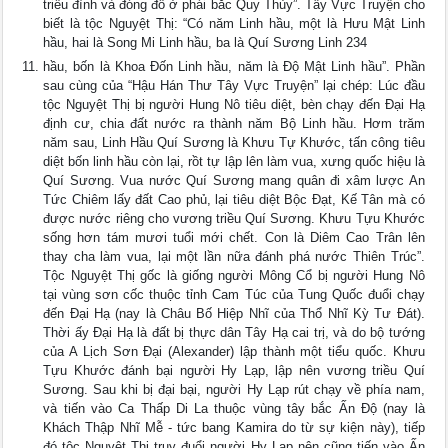
triều đình và đóng đô ở phái bắc Quy Thủy”. Tây Vực Truyện cho
biết là tộc Nguyệt Thị: “Có năm Linh hầu, một là Hưu Mật Linh
hầu, hai là Song Mi Linh hầu, ba là Quí Sương Linh 234
hầu, bốn là Khoa Ðốn Linh hầu, năm là Ðộ Mật Linh hầu”. Phần
sau cùng của “Hậu Hán Thư Tây Vực Truyện” lại chép: Lúc đầu
tộc Nguyệt Thị bị người Hung Nô tiêu diệt, bèn chạy đến Ðại Hạ
định cư, chia đất nước ra thành năm Bộ Linh hầu. Hơm trăm
năm sau, Linh Hầu Quí Sương là Khưu Tự Khước, tấn công tiêu
diệt bốn linh hầu còn lại, rồt tự lập lên làm vua, xưng quốc hiệu là
Quí Sương. Vua nước Quí Sương mang quân đi xâm lược An
Tức Chiêm lấy đất Cao phủ, lại tiêu diệt Bộc Ðạt, Kế Tân mà có
được nước riêng cho vương triều Quí Sương. Khưu Tựu Khước
sống hơn tám mươi tuổi mới chết. Con là Diêm Cao Trân lên
thay cha làm vua, lại một lần nữa đánh phá nước Thiên Trúc”.
Tộc Nguyệt Thị gốc là giống người Mông Cổ bị người Hung Nô
tại vùng sơn cốc thuộc tỉnh Cam Túc của Tung Quốc đuổi chạy
đến Ðại Hạ (nay là Châu Bố Hiệp Nhĩ của Thổ Nhĩ Kỳ Tư Ðát).
Thời ấy Ðại Hạ là đất bị thực dân Tây Hạ cai trị, và do bộ tướng
của A Lịch Sơn Ðại (Alexander) lập thành một tiểu quốc. Khưu
Tựu Khước đánh bại người Hy Lạp, lập nên vương triều Quí
Sương. Sau khi bị đại bại, người Hy Lạp rút chạy về phía nam,
và tiến vào Ca Thấp Di La thuộc vùng tây bắc Ấn Ðộ (nay là
Khách Thập Nhĩ Mễ - tức bang Kamira do từ sự kiện này), tiếp
đó tộc Nguyệt Thị truy đuổi người Hy Lạp nên cũng tiến vào Ấn