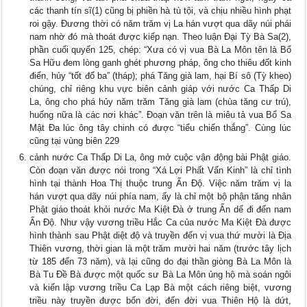
các thanh tín sĩ(1) cũng bị phiền hà tù tội, và chịu nhiều hình phạt
roi gậy. Ðương thời có năm trăm vị La hán vượt qua dãy núi phái
nam nhờ đó mà thoát được kiếp nạn. Theo luận Ðại Tỳ Bà Sa(2),
phần cuối quyển 125, chép: “Xưa có vị vua Bà La Môn tên là Bổ
Sa Hữu đem lòng ganh ghét phương pháp, ông cho thiêu đốt kinh
điển, hủy “tốt đổ ba” (tháp); phá Tăng già lam, hại Bí sô (Tỳ kheo)
chúng, chỉ riêng khu vực biên cảnh giáp với nước Ca Thấp Di
La, ông cho phá hủy năm trăm Tăng già lam (chùa tăng cư trú),
huống nữa là các nơi khác”. Ðoạn văn trên là miêu tả vua Bổ Sa
Mật Ða lúc ông tây chinh có được “tiểu chiến thắng”. Cùng lúc
cũng tại vùng biên 229
cảnh nước Ca Thấp Di La, ông mở cuộc vận động bài Phật giáo.
Còn đoạn văn được nói trong “Xá Lợi Phất Vấn Kinh” là chỉ tình
hình tại thành Hoa Thị thuộc trung Ấn Ðộ. Việc năm trăm vị la
hán vượt qua dãy núi phía nam, ấy là chỉ một bộ phận tăng nhân
Phật giáo thoát khỏi nước Ma Kiệt Ðà ở trung Ấn dể đi đến nam
Ấn Ðộ. Như vậy vương triều Hắc Ca của nước Ma Kiệt Ðà được
hình thành sau Phật diệt độ và truyền đến vị vua thứ mười là Ðịa
Thiên vương, thời gian là một trăm mười hai năm (trước tây lịch
từ 185 đến 73 năm), và lại cũng do đại thần giòng Bà La Môn là
Bà Tu Ðề Bà được một quốc sư Bà La Môn ủng hộ mà soán ngôi
và kiến lập vương triều Ca Lạp Bà một cách riêng biệt, vương
triều này truyền được bốn đời, đến đời vua Thiên Hộ là dứt,