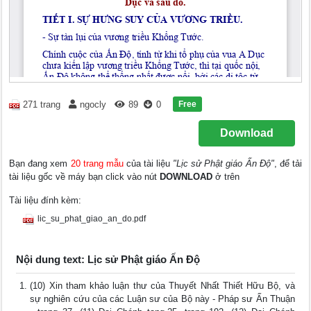
Free
271 trang
ngocly
89
0
Download
Bạn đang xem
20 trang mẫu
của tài liệu
"Lịc sử Phật giáo Ấn Độ"
, để tải
tài liệu gốc về máy bạn click vào nút
DOWNLOAD
ở trên
Tài liệu đính kèm:
lic_su_phat_giao_an_do.pdf
Nội dung text: Lịc sử Phật giáo Ấn Độ
(10) Xin tham khảo luận thư của Thuyết Nhất Thiết Hữu Bộ, và
sự nghiên cứu của các Luận sư của Bộ này - Pháp sư Ấn Thuận