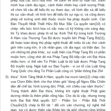
phép họa các bích họa như: vẽ tranh về sinh tử luân hồi, tranh
minh họa cảnh địa ngục, cảnh thiên nhiên hay cảnh tượng Phật;
vẽ chim bồ câu để biểu thị sự tham dục, vẽ hình độc xà để biểu
thị sự sân nhuế, vẽ hình lợn để biểu thị sự ngu si, và cũng được
phép vẽ tướng sinh diệt thuộc mười hai pháp duyên sinh. Căn
Bản Thuyết Nhất Thiết Hữu Bộ Mục Ðắc Ca quyển tám(10) có
chép: nếu bức bích họa có sắc màu cũ kỹ không còn sáng đẹp,
thì Tỳ kheo được phép tô vẽ lại. Kinh Thế Ký trong kinh Trường
A Hàm của Thượng Tọa Bộ được truyền bởi Pháp Tạng Bộ(11),
đã hoàn toàn dùng thủ pháp nghệ thuật để miêu tả các thứ cảnh
giới trên cung trời, ở cõi nhân gian, cõi địa ngục và thần đạo. So
với những bộ phái khác, sự xuất hiện của Pháp Tạng Bộ có phần
muộn hơn, cũng nhờ đó mà Pháp Tạng Bộ tiếp cận với Ðại thừa
nhiều hơn; vì thế nên Tứ Phần Luật là bộ lụât được Pháp Tạng
Bộ truyền tụng. Ngài luật sư Ðạo Tuyên - vị sơ tổ của Luật tông
Tung Quốc cho rằng Tứ Phần Luật cũng có “phần thông Ðại 254
thừa”. Kinh Tăng Nhất A Hàm, quyển hai mươi tám(12) chép việc
vua Chơn Ðiền lệnh cho thợ khéo giỏi “dùng gỗ Ngưu Ðầu Chiên
đàn để chế tác hình tượng đức Phật, với chiều cao năm thước”.
Trong thánh điển Ðại thừa, không khí nghệ thuật Phật giáo
dương nhiên là thêm phần nồng hậu. Cho dù là vậy, nhưng trong
kinh Ðại Bát Nhã quyển 327 - Phẩm Sơ - Phần Bất Thối
Chuyển(13) chép là Bồ tát “ đối với văn chương, kỹ nghệ thế
gian, tuy có được thiện xảo (khéo léo tài giỏi) nhưng cũng không