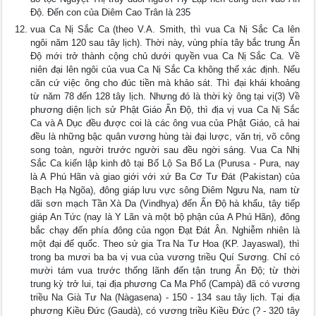
Ðộ. Ðến con của Diêm Cao Trân là 235
vua Ca Nị Sắc Ca (theo V.A. Smith, thì vua Ca Nị Sắc Ca lên
ngôi năm 120 sau tây lịch). Thời này, vùng phía tây bắc trung Ấn
Ðộ mới trở thành cộng chủ dưới quyền vua Ca Nị Sắc Ca. Về
niên đại lên ngôi của vua Ca Nị Sắc Ca không thể xác định. Nếu
căn cứ việc ông cho đúc tiền mà khảo sát. Thì đại khái khoảng
từ năm 78 đến 128 tây lịch. Nhưng đó là thời kỳ ông tại vị(3) Về
phương diện lịch sử Phật Giáo Ấn Ðộ, thì địa vị vua Ca Nị Sắc
Ca và A Dục đều được coi là các ông vua của Phật Giáo, cả hai
đều là những bậc quân vương hùng tài đại lược, văn trị, võ công
song toàn, người trước người sau đều ngời sáng. Vua Ca Nhị
Sắc Ca kiến lập kinh đô tại Bố Lộ Sa Bố La (Purusa - Pura, nay
là A Phú Hãn và giao giới với xứ Ba Cơ Tư Ðát (Pakistan) của
Bạch Hạ Ngõa), đông giáp lưu vực sông Diêm Ngưu Na, nam từ
dãi sơn mạch Tần Xà Da (Vindhya) đến Ấn Ðộ hà khẩu, tây tiếp
giáp An Tức (nay là Y Lãn và một bộ phận của A Phú Hãn), đông
bắc chạy đến phía đông của ngọn Ðạt Ðát Ân. Nghiễm nhiên là
một đại đế quốc. Theo sử gia Tra Na Tư Hoa (KP. Jayaswal), thì
trong ba mươi ba ba vị vua của vương triều Quí Sương. Chỉ có
mười tám vua trước thống lãnh đến tận trung Ấn Ðộ; từ thời
trung kỳ trở lui, tại địa phương Ca Ma Phổ (Campà) đã có vương
triều Na Già Tư Na (Nàgasena) - 150 - 134 sau tây lịch. Tại địa
phương Kiều Ðức (Gaudà), có vương triều Kiều Ðức (? - 320 tây