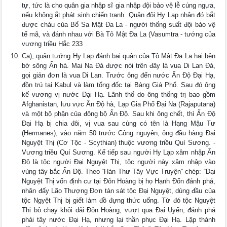
tự, tức là cho quân gia nhập sĩ gia nhập đội bảo vệ lễ cúng ngựa,
nếu không ắt phát sinh chiến tranh. Quân đội Hy Lạp nhân đó bắt
được cháu của Bổ Sa Mật Ða La - người thống suất đội bảo vệ
tế mã, và đánh nhau với Bà Tô Mật Ða La (Vasumtra - tướng của
vương triều Hắc 233
Ca), quân tướng Hy Lạp đánh bại quân của Tô Mật Ða La hai bên
bờ sông Ấn hà. Mai Na Ðà được nói trên đây là vua Di Lan Ðà,
gọi giản đơn là vua Di Lan. Trước ông đến nước Ấn Ðộ Ðại Hạ,
đồn trú tại Kabul và làm tổng đốc tại Bàng Giá Phổ. Sau đó ông
kế vương vị nước Ðại Hạ. Lãnh thổ do ông thống trị bao gồm
Afghanistan, lưu vực Ấn Ðộ hà, Lạp Gia Phổ Ðại Na (Rajaputana)
và một bộ phận của đông bộ Ấn Ðộ. Sau khi ông chết, thì Ấn Ðộ
Ðại Hạ bị chia đôi, vị vua sau cùng có tên là Hạng Mậu Tư
(Hermanes), vào năm 50 trước Công nguyên, ông đầu hàng Ðại
Nguyệt Thị (Cơ Tộc - Scythian) thuộc vương triều Quí Sương. -
Vương triều Quí Sương. Kế tiếp sau người Hy Lạp xâm nhập Ấn
Ðộ là tộc người Ðại Nguyệt Thị, tộc người này xâm nhập vào
vùng tây bắc Ấn Ðộ. Theo “Hán Thư Tây Vực Truyện” chép: “Ðại
Nguyệt Thị vốn định cư tại Ðôn Hoàng bị họ Hạnh Ðốn đánh phá,
nhân đấy Lão Thượng Ðơn tàn sát tộc Ðại Nguyệt, dùng đầu của
tộc Ngyệt Thị bị giết làm đồ đựng thức uống. Từ đó tộc Nguyệt
Thị bỏ chạy khỏi dải Ðôn Hoàng, vượt qua Ðại Uyển, đánh phá
phái tây nước Ðại Hạ, nhưng lại thần phục Ðại Hạ. Lập thành