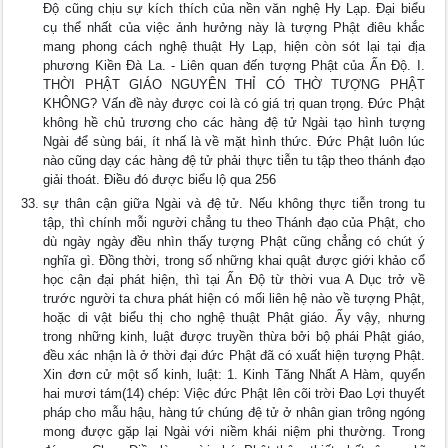
Ðộ cũng chịu sự kích thích của nền văn nghệ Hy Lạp. Ðại biểu
cụ thể nhất của việc ảnh hưởng này là tượng Phật điêu khắc
mang phong cách nghệ thuật Hy Lạp, hiện còn sót lại tại địa
phương Kiền Ðà La. - Liên quan đến tượng Phật của Ấn Ðộ. I.
THỜI PHẬT GIÁO NGUYÊN THỈ CÓ THỜ TƯỢNG PHẬT
KHÔNG? Vấn đề này được coi là có giá trị quan trọng. Ðức Phật
không hề chủ trương cho các hàng đệ tử Ngài tạo hình tượng
Ngài để sùng bái, ít nhấ là về mặt hình thức. Ðức Phật luôn lúc
nào cũng dạy các hàng đệ tử phải thực tiễn tu tập theo thánh đạo
giải thoát. Ðiều đó được biểu lộ qua 256
sự thân cận giữa Ngài và đệ tử. Nếu không thực tiễn trong tu
tập, thì chính mỗi người chẳng tu theo Thánh đạo của Phật, cho
dù ngày ngày đều nhìn thấy tượng Phật cũng chẳng có chút ý
nghĩa gì. Ðồng thời, trong số những khai quật được giới khảo cổ
học cận đại phát hiện, thì tại Ấn Ðộ từ thời vua A Dục trở về
trước người ta chưa phát hiện có mối liên hệ nào về tượng Phật,
hoặc di vật biểu thị cho nghệ thuật Phật giáo. Ấy vậy, nhưng
trong những kinh, luật được truyền thừa bởi bộ phái Phật giáo,
đều xác nhận là ở thời đại đức Phật đã có xuất hiện tượng Phật.
Xin đơn cử một số kinh, luật: 1. Kinh Tăng Nhất A Hàm, quyển
hai mươi tám(14) chép: Việc đức Phật lên cõi trời Ðao Lợi thuyết
pháp cho mẫu hậu, hàng tứ chúng đệ tử ở nhân gian trông ngóng
mong được gặp lại Ngài với niềm khái niệm phi thường. Trong