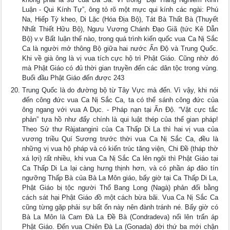
Luận - Qui Kính Tự”, ông tỏ rõ một mực qui kính các ngài: Phú
Na, Hiếp Tỳ kheo, Di Lặc (Hóa Ðịa Bộ), Tát Bà Thất Bà (Thuyết
Nhất Thiết Hữu Bộ), Ngưu Vương Chánh Ðạo Giã (tức Kê Dẫn
Bộ) v.v Bất luận thế nào, trong quá trình kiến quốc vua Ca Nị Sắc
Ca là người mở thông Bộ giữa hai nước Ấn Ðộ và Trung Quốc.
Khi về già ông là vị vua tích cực hộ trì Phật Giáo. Cũng nhờ đó
mà Phật Giáo có đủ thời gian truyền đến các dân tộc trong vùng.
Buổi đầu Phật Giáo đến được 243
Trung Quốc là do đường bộ từ Tây Vực mà đến. Vì vậy, khi nói
đến công đức vua Ca Nị Sắc Ca, ta có thể sánh công đức của
ông ngang với vua A Dục. - Pháp nạn tại Ấn Ðộ. “Vật cực tắc
phản” tựa hồ như đấy chính là qui luật thép của thế gian pháp!
Theo Sử thư Ràjatanginì của Ca Thấp Di La thì hai vị vua của
vương triều Quí Sương trước thời vua Ca Nị Sắc Ca, đều là
những vị vua hộ pháp và có kiến trúc tăng viện, Chi Ðề (tháp thờ
xá lợi) rất nhiều, khi vua Ca Nị Sắc Ca lên ngôi thì Phật Giáo tại
Ca Thấp Di La lại càng hưng thịnh hơn, và có phần áp đảo tín
ngưỡng Thấp Bà của Bà La Môn giáo, bấy giờ tại Ca Thấp Di La,
Phật Giáo bị tộc người Thổ Bang Long (Nagà) phản đối bằng
cách sát hại Phật Giáo đồ một cách bừa bãi. Vua Ca Nị Sắc Ca
cũng từng gặp phải sự bất ổn này nên đành tránh né. Bấy giờ có
Bà La Môn là Cam Ðà La Ðề Bà (Condradeva) nổi lên trấn áp
Phật Giáo. Ðến vua Chiên Ðà La (Gonada) đời thứ ba mới chận