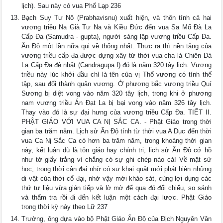
lịch). Sau này có vua Phổ Lạp 236
Bạch Suy Tư Nô (Prabhavisnu) xuất hiện, và thôn tính cả hai
vương triều Na Già Tư Na và Kiều Ðức đến vua Sa Mổ Ðà La
Cấp Ða (Samudra - gupta), người sáng lập vương triều Cấp Ða.
Ấn Ðộ một lần nữa qui về thống nhất. Thực ra thì nền tảng của
vương triều cấp đa được dựng xây từ thời vua cha là Chiên Ðà
La Cấp Ða đệ nhất (Candragupa I) đó là năm 320 tây lịch. Vương
triều này lúc khởi đầu chỉ là tên của vị Thổ vương có tính thế
tập, sau đổi thành quân vương. Ở phương bắc vương triều Quí
Sương bị diệt vong vào năm 320 tây lịch, trong khi ở phương
nam vương triều Án Ðạt La bị bại vong vào năm 326 tây lịch.
Thay vào đó là sự đại hưng của vương triều Cấp Ða. TIẾT II.
PHẬT GIÁO VỚI VUA CA NỊ SẮC CA. - Phật Giáo trong thời
gian ba trăm năm. Lịch sử Ấn Ðộ tính từ thời vua A Dục đến thời
vua Ca Nị Sắc Ca có hơn ba trăm năm, trong khoảng thời gian
này, kết luận dù là tôn giáo hay chính trị, lịch sử Ấn Ðộ cớ hồ
như tờ giấy trắng vì chẳng có sự ghi chép nào cả! Về mặt sử
học, trong thời cận đại nhờ có sự khai quật mới phát hiện những
di vật của thời cổ đại, nhờ vậy mới khảo sát, cùng lợi dụng các
thứ tư liệu vừa gián tiếp và lờ mờ để qua đó đối chiếu, so sánh
và thẩm tra rồi đi đến kết luận một cách đại lược. Phật Giáo
trong thời kỳ này theo Lữ 237
Trường, ông dựa vào bộ Phật Giáo Ấn Ðộ của Ðịch Nguyên Vân