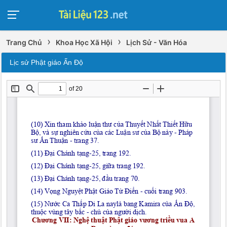
›
›
Trang Chủ
Khoa Học Xã Hội
Lịch Sử - Văn Hóa
Lịc sử Phật giáo Ấn Độ