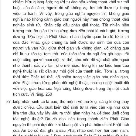
chiếm hữu quang ảnh; người tu đạo nếu không thoát khỏi sự trói
buộc của ảo ảnh, người đó sẽ không đạt lợi ích thực sự trong
việc tu hành. Vì vậy, trong giáo nghĩa nguyên thỉ, không giáo
nghĩa nào không cảnh giác con người hãy mau chóng thoát khỏi
nghiệp sinh tử. Khẩn cấp cầu pháp giải thoát. Tất nhiên hiện
tượng mà tôn giáo tín ngưỡng đưa đến phải là cảnh giới tương
đương. Ðặc biệt là Phật Giáo, nhân duyên quan lưu lộ từ bi trí
của đức Phật, giúp chúng ta biết được sự sinh tồn của con
người và vạn hữu giữa thời gian và không gian, đó chẳng qua
chỉ là sự tồn tại tạm thời của thân tâm do ngũ ấm giả hợp, rốt
cuộc cũng qui về hoại diệt, vì thế, chớ nên để vật chất bên ngoài
như thanh, sắc v.v làm cho mê hoặc, trong khi sự biểu hiện của
nghệ thuật lại rất cần sự môi giới của thanh sắc. Tóm lại, trong
thời đức Phật tại thế, cố nhiên trong việc giáo hóa nhân gian,
đức Phật chưa từng phản đối nghệ thuật, nhưng nghệ thuật đối
với việc giáo hóa của Ngài cũng không được trọng thị một cách
tích cực. Vì rằng, 250
kiếp nhân sinh có là bao, thọ mệnh vô thường, sáng không thay
được chiều. Cầu xuất biển khổ sinh tử là việc cần kíp như cứu
lửa trên đầu, vậy lấy đâu ra thời gian nhàn hạ để theo đuổi công
tác nghệ thuật? Do đó cho nên trong thánh điển Phật Giáo
nguyên thỉ phải đợi đến khi khai quật và phát hiện di chỉ Phật tích
của Ấn Ðộ cổ đại, ghi là sau Phật nhập diệt hơn hai trăm năm,