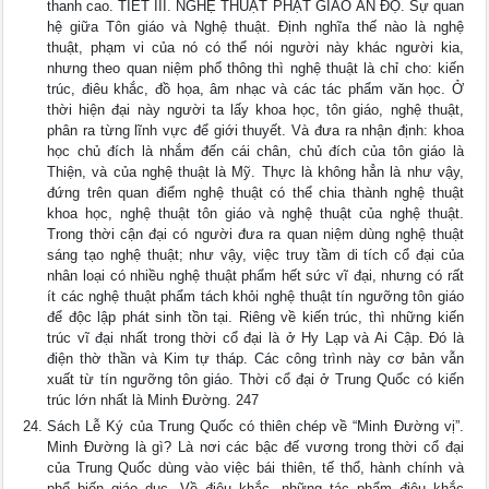
thanh cao. TIẾT III. NGHỆ THUẬT PHẬT GIÁO ẤN ÐỘ. Sự quan
hệ giữa Tôn giáo và Nghệ thuật. Ðịnh nghĩa thế nào là nghệ
thuật, phạm vi của nó có thể nói người này khác người kia,
nhưng theo quan niệm phổ thông thì nghệ thuật là chỉ cho: kiến
trúc, điêu khắc, đồ họa, âm nhạc và các tác phẩm văn học. Ở
thời hiện đại này người ta lấy khoa học, tôn giáo, nghệ thuật,
phân ra từng lĩnh vực để giới thuyết. Và đưa ra nhận định: khoa
học chủ đích là nhắm đến cái chân, chủ đích của tôn giáo là
Thiện, và của nghệ thuật là Mỹ. Thực là không hẳn là như vậy,
đứng trên quan điểm nghệ thuật có thể chia thành nghệ thuật
khoa học, nghệ thuật tôn giáo và nghệ thuật của nghệ thuật.
Trong thời cận đại có người đưa ra quan niệm dùng nghệ thuật
sáng tạo nghệ thuật; như vậy, việc truy tầm di tích cổ đại của
nhân loại có nhiều nghệ thuật phẩm hết sức vĩ đại, nhưng có rất
ít các nghệ thuật phẩm tách khỏi nghệ thuật tín ngưỡng tôn giáo
để độc lập phát sinh tồn tại. Riêng về kiến trúc, thì những kiến
trúc vĩ đại nhất trong thời cổ đại là ở Hy Lạp và Ai Cập. Ðó là
điện thờ thần và Kim tự tháp. Các công trình này cơ bản vẫn
xuất từ tín ngưỡng tôn giáo. Thời cổ đại ở Trung Quốc có kiến
trúc lớn nhất là Minh Ðường. 247
Sách Lễ Ký của Trung Quốc có thiên chép về “Minh Ðường vị”.
Minh Ðường là gì? Là nơi các bậc đế vương trong thời cổ đại
của Trung Quốc dùng vào việc bái thiên, tế thổ, hành chính và
phổ biến giáo dục. Về điêu khắc, những tác phẩm điêu khắc