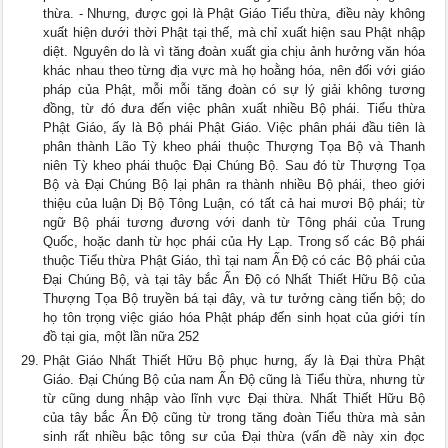
thừa. - Nhưng, được gọi là Phật Giáo Tiểu thừa, điều này không
xuất hiện dưới thời Phật tại thế, mà chỉ xuất hiện sau Phật nhập
diệt. Nguyên do là vì tăng đoàn xuất gia chịu ảnh hưởng văn hóa
khác nhau theo từng địa vực mà họ hoằng hóa, nên đối với giáo
pháp của Phật, mỗi mỗi tăng đoàn có sự lý giải không tương
đồng, từ đó đưa đến việc phân xuất nhiều Bộ phái. Tiểu thừa
Phật Giáo, ấy là Bộ phái Phật Giáo. Việc phân phái đầu tiên là
phân thành Lão Tỳ kheo phái thuộc Thượng Tọa Bộ và Thanh
niên Tỳ kheo phái thuộc Ðại Chúng Bộ. Sau đó từ Thượng Tọa
Bộ và Ðại Chúng Bộ lại phân ra thành nhiều Bộ phái, theo giới
thiệu của luận Dị Bộ Tông Luận, có tất cả hai mươi Bộ phái; từ
ngữ Bộ phái tương đương với danh từ Tông phái của Trung
Quốc, hoặc danh từ học phái của Hy Lạp. Trong số các Bộ phái
thuộc Tiểu thừa Phật Giáo, thì tại nam Ấn Ðộ có các Bộ phái của
Ðại Chúng Bộ, và tại tây bắc Ấn Ðộ có Nhất Thiết Hữu Bộ của
Thượng Tọa Bộ truyền bá tại đây, và tư tưởng càng tiến bộ; do
họ tôn trọng việc giáo hóa Phật pháp đến sinh họat của giới tín
đồ tại gia, một lần nữa 252
Phật Giáo Nhất Thiết Hữu Bộ phục hưng, ấy là Ðại thừa Phật
Giáo. Ðại Chúng Bộ của nam Ấn Ðộ cũng là Tiểu thừa, nhưng từ
từ cũng dung nhập vào lĩnh vực Ðại thừa. Nhất Thiết Hữu Bộ
của tây bắc Ấn Ðộ cũng từ trong tăng đoàn Tiểu thừa mà sản
sinh rất nhiều bậc tông sư của Ðại thừa (vấn đề này xin đọc