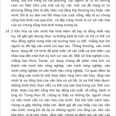
Đông. Đôi khi trong xã hội phương Tây người ta có xu hướng
xem sự hiện hữu của một vài kỷ vật, một vài đồ trang trí từ
phương Đông như là dấu hiệu của tầng lớp thượng lưu hoặc văn
minh. Đó là sự đan xen lẫn nhau của cuộc sống, đấy là sự chung
sống hoà bình của quá khứ, và đấy cũng chính là cơ sở văn hóa
của sự chung sống hoà bình trong tương lai.
2.Văn hóa và văn minh Hai khái niệm rất hay bị đồng nhất này
tuy rất gần gũi nhưng thực ra không phải là một và chỉ có thể coi
như đồng nghĩa trong một vài trường hợp cụ thể, chẳng hạn khi
người ta đối lập văn minh với bạo tàn. Thông thường, văn minh
được dùng để chỉ trình độ phát triển về vật chất và tinh thần của
nhân loại đến một thời kỳ lịch sử nào đó. Một số nhà nghiên cứu,
chẳng hạn Alvin Tomer, sử dụng chúng để phân chia lịch sử
thành văn minh tiền nông nghiệp, văn minh nông nghiệp, văn
minh công nghiệp và văn minh hậu công nghiệp. Có quan điểm lại
cho rằng văn minh là một khái niệm rộng hơn văn hóa, rằng văn
minh là sự tổng hoà của văn hóa và xã hội, là sự thể hiện được
những hình thức thực tiễn cụ thể của văn hóa trong các lĩnh vực
khác nhau của đời sống như lao động sản xuất, lối sống, hành vi
ứng xử Trong thực tế, chúng ta thấy có những tộc người chưa
có văn minh vẫn có văn hóa của mình. Đôi khi trên sách báo,
chúng ta gặp những nhận xét, đánh giá độ cao thấp của các nền
văn minh, trong khi đó lại có những người cho rằng các nền văn
hóa thực ra là như nhau, rằng việc chúng ta đánh giá cái này cao