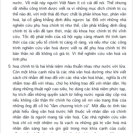
nước. Về mặt này người Việt Nam ít có cái để nói. Thế nhưng
rất nhiều công trình được viết ra vì những mục đích chính trị cụ
thể nào đó, với một thái độ thực chất là phản khoa học, phản văn
hoá, lại cố gắng khẳng định điều ngược lại. Đối với những nhà
nghiên cứu phụ hoạ chính trị như thế, cần phải khẳng định rằng
chính trị là vấn đề tạm thời, mặc dù khoa học chính trị thì vĩnh
cửu. Tốc độ phát triển của xã hội ngày càng nhanh thì tính tạm
thời của các yếu tố chính trị càng rõ ràng, và nếu như các công
trình nghiên cứu văn hoá được viết ra để phụ hoạ chính trị thì
bản thân nó đã không có giá trị. Vì thế nghiên cứu văn hoá và
tình phụ
hoạ chính trị là hai khái niệm mâu thuẫn nhau như nước với lửa.
Còn một khía cạnh nữa là các nhà văn hoá dường như khi viết
sách chỉ nhằm để trao đổi với các nhà văn hoá khác, nghĩa là chỉ
nhằm trao đổi với nhau, chứ họ không trao đổi với nhân dân. Họ
dùng những thuật ngữ cao siêu, họ dùng các khái niệm phức tạp,
họ trích dẫn những quyển sách từ tiếng nước ngoài dày cộp mà
nếu không cẩn thận thì chính họ cũng sẽ rơi vào trạng thái của
những ông đồ cổ hủ "tầm chương trích cú”. Một đầu óc tỉnh táo
phải hiểu rằng văn hoá trước hết thuộc về nhân dân và chính
nhân dân là người mang tải văn hoá. Các nhà nghiên cứu văn
hoá chỉ có một nhiệm vụ là vạch ra những giá trị văn hoá mà
nhân dân sáng tạo và gìn giữ trong mọi khía cạnh của cuộc