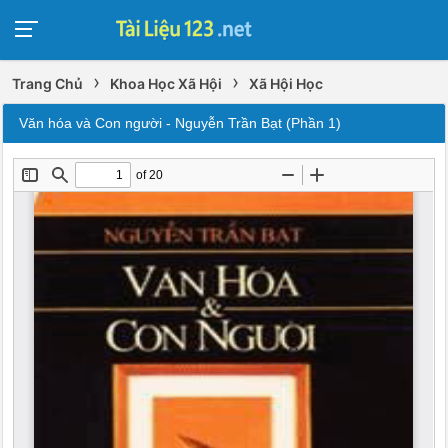
›
›
Trang Chủ
Khoa Học Xã Hội
Xã Hội Học
Văn hóa và Con người - Nguyễn Trần Bạt (Phần 1)