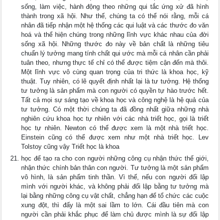
sống, làm việc, hành động theo những qui tắc ứng xử đã hình
thành trong xã hội. Như thế, chúng ta có thể nói rằng, mỗi cá
nhân đã tiếp nhận một hệ thống các qui luật và các thước đo văn
hoá và thể hiện chúng trong những lĩnh vực khác nhau của đời
sống xã hội. Những thước đo này về bản chất là những tiêu
chuẩn lý tưởng mang tính chất qui ước mà mỗi cá nhân cần phải
tuân theo, nhưng thực tế chỉ có thể được tiệm cận đến mà thôi.
Một lĩnh vực vô cùng quan trọng của tri thức là khoa học, kỹ
thuật. Tuy nhiên, có lẽ quyết định nhất lại là tư tưởng. Hệ thống
tư tưởng là sản phẩm mà con người có quyền tự hào trước hết.
Tất cả mọi sự sáng tạo về khoa học và công nghệ là hệ quả của
tư tưởng. Có một thời chúng ta đã đồng nhất giữa những nhà
nghiên cứu khoa học tự nhiên với các nhà triết học, gọi là triết
học tự nhiên. Newton có thể được xem là một nhà triết học.
Einstein cũng có thể được xem như một nhà triết học. Lev
Tolstoy cũng vậy Triết học là khoa
học để tạo ra cho con người những công cụ nhận thức thế giới,
nhận thức chính bản thân con người. Tư tưởng là một sản phẩm
vô hình, là sản phẩm tinh thần. Vì thế, nếu con người đối lập
mình với người khác, và không phải đối lập bằng tư tưởng mà
lại bằng những công cụ vật chất, chẳng hạn để tổ chức các cuộc
xung đột, thì đấy là một sai lầm to lớn. Cái đầu tiên mà con
người cần phải khắc phục để làm chủ được mình là sự đối lập