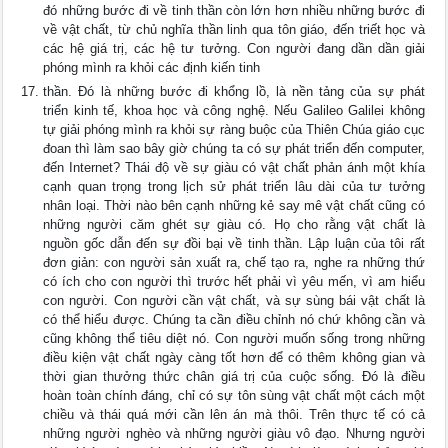
đó những bước đi về tinh thần còn lớn hơn nhiều những bước đi
về vật chất, từ chủ nghĩa thần linh qua tôn giáo, đến triết học và
các hệ giá trị, các hệ tư tưởng. Con người đang dần dần giải
phóng mình ra khỏi các định kiến tinh
thần. Đó là những bước đi khổng lồ, là nền tảng của sự phát
triển kinh tế, khoa học và công nghệ. Nếu Galileo Galilei không
tự giải phóng mình ra khỏi sự ràng buộc của Thiên Chúa giáo cục
đoan thì làm sao bây giờ chúng ta có sự phát triển đến computer,
đến Internet? Thái độ về sự giàu có vật chất phản ánh một khía
cạnh quan trọng trong lịch sử phát triển lâu dài của tư tưởng
nhân loại. Thời nào bên cạnh những kẻ say mê vật chất cũng có
những người căm ghét sự giàu có. Họ cho rằng vật chất là
nguồn gốc dẫn đến sự đồi bại về tinh thần. Lập luận của tôi rất
đơn giản: con người sản xuất ra, chế tạo ra, nghe ra những thứ
có ích cho con người thì trước hết phải vì yêu mến, vì am hiểu
con người. Con người cần vật chất, và sự sùng bái vật chất là
có thể hiểu được. Chúng ta cần điều chỉnh nó chứ không cần và
cũng không thể tiêu diệt nó. Con người muốn sống trong những
điều kiện vật chất ngày càng tốt hơn để có thêm không gian và
thời gian thưởng thức chân giá trị của cuộc sống. Đó là điều
hoàn toàn chính đáng, chỉ có sự tôn sùng vật chất một cách một
chiều và thái quá mới cần lên án mà thôi. Trên thực tế có cả
những người nghèo và những người giàu vô đạo. Nhưng người