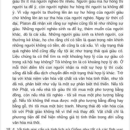
giàu thì ít mà người nghèo thì nhiều. Người giàu mà hư hỏng thì
người ta để ý, còn người nghèo hư hỏng thì người ta không để
ý. Vì vậy người ta thường lên án sự hư hỏng của người giàu
chứ không lên án sự tha hóa của người nghèo. Ngay từ thời cổ
đại, Platon đã nhận xét rằng sự nghèo cũng tồi tệ như những sự
giàu. Những người nghèo sinh ra đố kỵ, thèm muốn của người
khác, đó là cái xấu. Những người giàu sinh ra khinh người, coi
thường kẻ khác, họ cho rằng chỉ có tiền là quan trọng nên khinh
những người không có tiền, đó cũng là cái xấu. Vì vậy trạng thái
quá nghèo khổ cũng đầy rẫy tội ác như trạng thái quá giàu có.
Liệu chúng ta có thể tìm ra một khoảng hợp lý của sự giàu có
trong xã hội hay không? Tôi không tin là có khoảng hợp lý đó. Ở
mỗi thời điểm khi con người nhận ra một sự hợp lý thì cuộc
sống đã bắt đầu dịch chuyển đến một trạng thái hợp lý khác. Trở
lại với khái niệm văn hóa vật chất và văn hóa tinh thần, như tôi
đã nói, phân biệt như vậy là một sự phân biệt thô thiển. Nếu tôi
thờ Phật, và nếu nhà tôi giàu thì tôi mua một pho tượng bằng
đồng, còn nếu nhà tôi nghèo - tôi sẽ mua một pho tượng bằng
gỗ. Nếu tôi không thể mua được một pho tượng bằng đồng hay
bằng gỗ, thì tôi mua một bức tranh. Nhưng thái độ văn hóa của
tôi với Phật giáo không hề vì thế mà thay đổi. Vật chất chỉ là
phương tiện để thể hiện những giá trị tinh thần trong đời sống
văn hóa mà thôi.
4. Về tính giai cấp và tính lịch sử Giống như tất cả các lĩnh vực