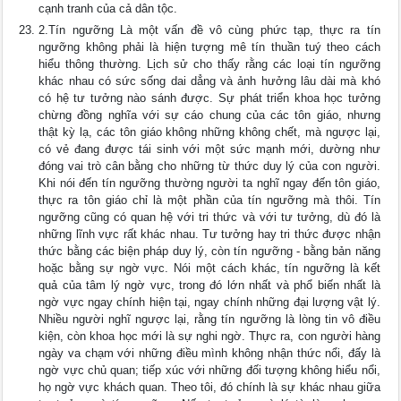
cạnh tranh của cả dân tộc.
2.Tín ngưỡng Là một vấn đề vô cùng phức tạp, thực ra tín
ngưỡng không phải là hiện tượng mê tín thuần tuý theo cách
hiểu thông thường. Lịch sử cho thấy rằng các loại tín ngưỡng
khác nhau có sức sống dai dẳng và ảnh hưởng lâu dài mà khó
có hệ tư tưởng nào sánh được. Sự phát triển khoa học tưởng
chừng đồng nghĩa với sự cáo chung của các tôn giáo, nhưng
thật kỳ lạ, các tôn giáo không những không chết, mà ngược lại,
có vẻ đang được tái sinh với một sức mạnh mới, dường như
đóng vai trò cân bằng cho những từ thức duy lý của con người.
Khi nói đến tín ngưỡng thường người ta nghĩ ngay đến tôn giáo,
thực ra tôn giáo chỉ là một phần của tín ngưỡng mà thôi. Tín
ngưỡng cũng có quan hệ với tri thức và với tư tưởng, dù đó là
những lĩnh vực rất khác nhau. Tư tưởng hay tri thức được nhận
thức bằng các biện pháp duy lý, còn tín ngưỡng - bằng bản năng
hoặc bằng sự ngờ vực. Nói một cách khác, tín ngưỡng là kết
quả của tâm lý ngờ vực, trong đó lớn nhất và phổ biến nhất là
ngờ vực ngay chính hiện tại, ngay chính những đại lượng vật lý.
Nhiều người nghĩ ngược lại, rằng tín ngưỡng là lòng tin vô điều
kiện, còn khoa học mới là sự nghi ngờ. Thực ra, con người hàng
ngày va chạm với những điều mình không nhận thức nổi, đấy là
ngờ vực chủ quan; tiếp xúc với những đối tượng không hiểu nổi,
họ ngờ vực khách quan. Theo tôi, đó chính là sự khác nhau giữa