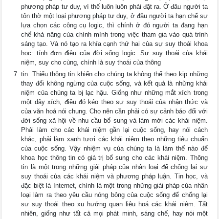
phương pháp tư duy, vì thế luôn luôn phải đặt ra. Ở đâu người ta
tôn thờ một loại phương pháp tư duy, ở đâu người ta hạn chế sự
lựa chọn các công cụ logic, thì chính ở đó người ta đang hạn
chế khả năng của chính mình trong việc tham gia vào quá trình
sáng tạo. Và nó tạo ra khía cạnh thứ hai của sự suy thoái khoa
học: tính đơn điệu của đời sống logic. Sự suy thoái của khái
niệm, suy cho cùng, chính là suy thoái của thông
tin. Thiếu thông tin khiến cho chúng ta không thể theo kịp những
thay đổi không ngừng của cuộc sống, và kết quả là những khái
niệm của chúng ta bị lạc hậu. Giống như những mắt xích trong
một dây xích, điều đó kéo theo sự suy thoái của nhận thức và
của văn hoá nói chung. Cho nên cần phải có sự cảnh báo đối với
đời sống xã hội về nhu cầu bổ sung và làm mới các khái niệm.
Phải làm cho các khái niệm gần lại cuộc sống, hay nói cách
khác, phải làm xanh tươi các khái niệm theo những tiêu chuẩn
của cuộc sống. Vậy nhiệm vụ của chúng ta là làm thế nào để
khoa học thông tin có giá trị bổ sung cho các khái niệm. Thông
tin là một trong những giải pháp của nhân loại để chống lại sự
suy thoái của các khái niệm và phương pháp luận. Tin học, và
đặc biệt là Internet, chính là một trong những giải pháp của nhân
loại làm ra theo yêu cầu nóng bỏng của cuộc sống để chống lại
sự suy thoái theo xu hướng quan liêu hoá các khái niệm. Tất
nhiên, giống như tất cả mọi phát minh, sáng chế, hay nói một