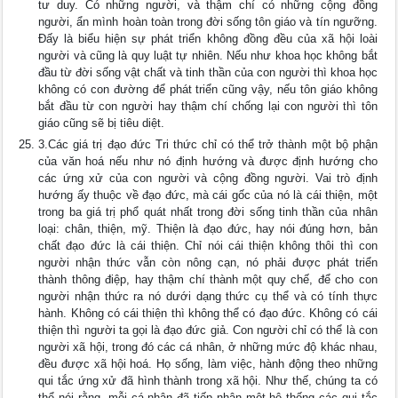
tư duy. Có những người, và thậm chí có những cộng đồng
người, ẩn mình hoàn toàn trong đời sống tôn giáo và tín ngưỡng.
Đấy là biểu hiện sự phát triển không đồng đều của xã hội loài
người và cũng là quy luật tự nhiên. Nếu như khoa học không bắt
đầu từ đời sống vật chất và tinh thần của con người thì khoa học
không có con đường để phát triển cũng vậy, nếu tôn giáo không
bắt đầu từ con người hay thậm chí chống lại con người thì tôn
giáo cũng sẽ bị tiêu diệt.
3.Các giá trị đạo đức Tri thức chỉ có thể trở thành một bộ phận
của văn hoá nếu như nó định hướng và được định hướng cho
các ứng xử của con người và cộng đồng người. Vai trò định
hướng ấy thuộc về đạo đức, mà cái gốc của nó là cái thiện, một
trong ba giá trị phổ quát nhất trong đời sống tinh thần của nhân
loại: chân, thiện, mỹ. Thiện là đạo đức, hay nói đúng hơn, bản
chất đạo đức là cái thiện. Chỉ nói cái thiện không thôi thì con
người nhận thức vẫn còn nông cạn, nó phải được phát triển
thành thông điệp, hay thậm chí thành một quy chế, để cho con
người nhận thức ra nó dưới dạng thức cụ thể và có tính thực
hành. Không có cái thiện thì không thể có đạo đức. Không có cái
thiện thì người ta gọi là đạo đức giả. Con người chỉ có thể là con
người xã hội, trong đó các cá nhân, ở những mức độ khác nhau,
đều được xã hội hoá. Họ sống, làm việc, hành động theo những
qui tắc ứng xử đã hình thành trong xã hội. Như thế, chúng ta có
thể nói rằng, mỗi cá nhân đã tiếp nhận một hệ thống các qui tắc