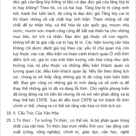
đức giả của tầng lớp thống trị liệu có đạo đức giả của tầng lớp bị
trị hay không? Theo tôi, có cả hai loại. Tầng lớp bị trị cũng nịnh
hót, tranh thủ luồn lách, đó cũng là đạo đức giả Tầng lớp cai trị
thì tham nhũng về vật chất hay tinh thần. Tham nhũng về vật
chất để tư nhân hóa, cá thể hóa tài sản quốc gia, mượn nhà
nước, mượn sức mạnh công cộng để bắt nạt thiên hạ cho những
mục tiêu, lợi ích cá nhân. Đạo đức giả thuộc về con người,
không kể đó là giai cấp cai trị hay bị trị. Các hiện tượng văn hóa
không chỉ được đánh giá tuỳ theo các yếu tố chủ quan mà còn
tuỳ thuộc vào các điều kiện và hoàn cảnh khách quan.Ở mỗi thời
điểm lịch sử, giá trị của một hiện tượng văn hóa cũng như ảnh
hưởng của nó phụ thuộc và những điều kiện khách quan và
tương quan các điều kiện khách quan ấy. Nếu lần theo dòng lịch
sử, chúng ta sẽ thấy rằng những giá trị đó cũng luôn luôn biến
đổi. Bao giờ cũng có những giá trị mới đang và sẽ sinh ra để
thay thế những giá trị đã và đang lỗi thời. Chủ nghĩa phong kiến
đã từng đóng vai trò tiến bộ nhưng rồi nó trở nên phản động và bị
thay thế bởi CNTB. Sau đó đến lượt CNTB lại trở thành lỗi thời
chính vì thế, chúng ta có thể nói rằng văn hóa có tính lịch sử.
II. Cấu Trúc Của Văn Hóa
1.Tri thức - Tư tưởng Tri thức, có thể nói, là bộ phận quan trọng
nhất của văn hoá. Tri thức bao trùm nhiều lĩnh vực: lao động sản
xuất (công, nông nghiệp), chính trị, giáo dục, văn học, nghệ