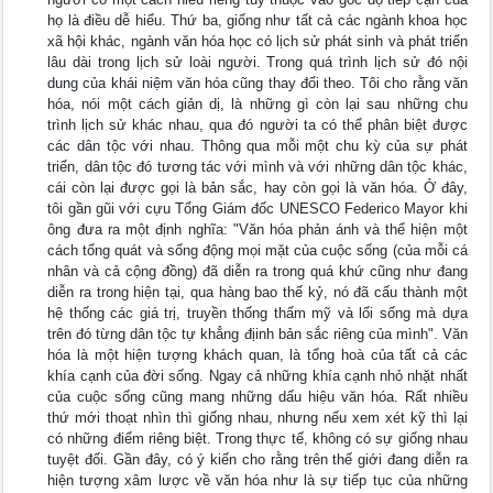
họ là điều dễ hiểu. Thứ ba, giống như tất cả các ngành khoa học
xã hội khác, ngành văn hóa học có lịch sử phát sinh và phát triển
lâu dài trong lịch sử loài người. Trong quá trình lịch sử đó nội
dung của khái niệm văn hóa cũng thay đổi theo. Tôi cho rằng văn
hóa, nói một cách giản dị, là những gì còn lại sau những chu
trình lịch sử khác nhau, qua đó người ta có thể phân biệt được
các dân tộc với nhau. Thông qua mỗi một chu kỳ của sự phát
triển, dân tộc đó tương tác với mình và với những dân tộc khác,
cái còn lại được gọi là bản sắc, hay còn gọi là văn hóa. Ở đây,
tôi gần gũi với cựu Tổng Giám đốc UNESCO Federico Mayor khi
ông đưa ra một định nghĩa: "Văn hóa phản ánh và thể hiện một
cách tổng quát và sống động mọi mặt của cuộc sống (của mỗi cá
nhân và cả cộng đồng) đã diễn ra trong quá khứ cũng như đang
diễn ra trong hiện tại, qua hàng bao thế kỷ, nó đã cấu thành một
hệ thống các giá trị, truyền thống thẩm mỹ và lối sống mà dựa
trên đó từng dân tộc tự khẳng địinh bản sắc riêng của mình". Văn
hóa là một hiện tượng khách quan, là tổng hoà của tất cả các
khía cạnh của đời sống. Ngay cả những khía cạnh nhỏ nhặt nhất
của cuộc sống cũng mang những dấu hiệu văn hóa. Rất nhiều
thứ mới thoạt nhìn thì giống nhau, nhưng nếu xem xét kỹ thì lại
có những điểm riêng biệt. Trong thực tế, không có sự giống nhau
tuyệt đối. Gần đây, có ý kiến cho rằng trên thế giới đang diễn ra
hiện tượng xâm lược về văn hóa như là sự tiếp tục của những