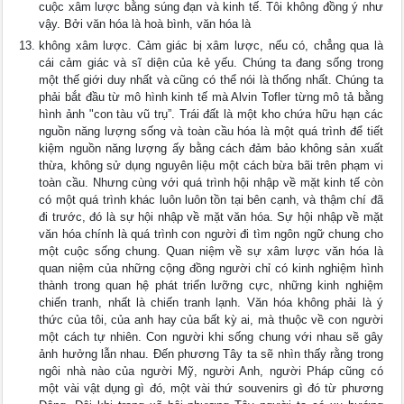
cuộc xâm lược bằng súng đạn và kinh tế. Tôi không đồng ý như
vậy. Bởi văn hóa là hoà bình, văn hóa là
không xâm lược. Cảm giác bị xâm lược, nếu có, chẳng qua là
cái cảm giác và sĩ diện của kẻ yếu. Chúng ta đang sống trong
một thế giới duy nhất và cũng có thể nói là thống nhất. Chúng ta
phải bắt đầu từ mô hình kinh tế mà Alvin Tofler từng mô tả bằng
hình ảnh "con tàu vũ trụ”. Trái đất là một kho chứa hữu hạn các
nguồn năng lượng sống và toàn cầu hóa là một quá trình để tiết
kiệm nguồn năng lượng ấy bằng cách đảm bảo không sản xuất
thừa, không sử dụng nguyên liệu một cách bừa bãi trên phạm vi
toàn cầu. Nhưng cùng với quá trình hội nhập về mặt kinh tế còn
có một quá trình khác luôn luôn tồn tại bên cạnh, và thậm chí đã
đi trước, đó là sự hội nhập về mặt văn hóa. Sự hội nhập về mặt
văn hóa chính là quá trình con người đi tìm ngôn ngữ chung cho
một cuộc sống chung. Quan niệm về sự xâm lược văn hóa là
quan niệm của những cộng đồng người chỉ có kinh nghiệm hình
thành trong quan hệ phát triển lưỡng cực, những kinh nghiệm
chiến tranh, nhất là chiến tranh lạnh. Văn hóa không phải là ý
thức của tôi, của anh hay của bất kỳ ai, mà thuộc về con người
một cách tự nhiên. Con người khi sống chung với nhau sẽ gây
ảnh hưởng lẫn nhau. Đến phương Tây ta sẽ nhìn thấy rằng trong
ngôi nhà nào của người Mỹ, người Anh, người Pháp cũng có
một vài vật dụng gì đó, một vài thứ souvenirs gì đó từ phương