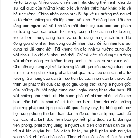
về tư tưởng. Nhiều cuộc chiến tranh đã không thể tránh khỏi do
sự xúi giục của những khác biệt về nhận thức hay khác biệt về
hệ tư tưởng. Chính nhân danh sự đối lập về tư tưởng mà người
ta tổ chức những sự đối lập khác, về kinh tế chẳng hạn. Tôi cho
rằng con người đã vô tình làm mất danh dự của các sản phẩm
tư tưởng. Các sản phẩm tư tưởng, cũng như các nhà tư tưởng,
vô tư hơn, trong sáng hơn, và có lẽ cũng trong sạch hơn. Họ
đóng góp cho nhân loại công cụ để nhận thức để rồi nhân loại sử
dụng nó để xung đột. Tôi không tin các nhà tư tưởng xung đột
với nhau. Họ chỉ cãi nhau mà thôi. Chỉ có việc sử dụng tư tưởng
với những động cơ không trong sạch mới tạo ra sự xung đột.
Cho nên sự xung đột về tư tưởng là kết quả của sự vận dụng sai
trái tư tưởng chứ không phải là kết quả trực tiếp của các nhà tư
tưởng. Sự nâng cao dân trí, sự tiến bộ của nhân dân là thước đo
trình độ phát triển của các quốc gia, đồng thời cũng là nguồn gốc
của những đòi hỏi ngày càng cao, ngày càng khắt khe hơn đối
với những nhà chính trị. Họ buộc phải có những phẩm chất cao
hơn, đặc biệt là phải có trí tuệ cao hơn. Thời đại của những
phương pháp cai trị ngu dân đã qua. Ngày nay, họ không còn cơ
hội, cũng không thể kìm hãm dân trí để có thể cai trị một cách dễ
dãi. Các nhà lãnh đạo, hơn bao giờ hết, phải thực sự là đội ngũ
tiên phong, phải xứng đáng là người đại diện cho nhân dân cả về
trí tuệ lẫn quyền lợi. Nói cách khác, họ phải phản ánh nguyện
vọng và ý chí của nhân dân. Theo chúng tôi, dân trí là một khái