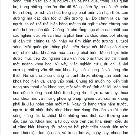
sống: trên chiếc áo của người đàn bà nhà quê, trong điệu quan
họ, trong những món ăn dân dã Bằng cách ấy, họ có thể phân
tích những lợi ích văn hoá trong sự phát triển và nhận thức con
đường mà các dân tộc đi đến tương lai. Đó chính là cái mà
người ta có thể thể hiện bằng một thuật ngữ tưởng chừng sáo
mòn là tính nhân dân. Chúng tôi cho rằng mục đích cao nhất của
các nghiên cứu về văn hoá là phát hiện và khắc phục bớt những
gì cản trở chúng ta hội nhập và tìm kiếm một tương lai tươi
sáng. Một quốc gia không phát triển được nếu không có được
một chiếc chìa khoá văn hoá của sự phát triển. Muốn thực hiện
được mục tiêu đó, nghiên cứu văn hoá phải thực sự trở thành
một ngành khoa học. Vì vậy, việc nghiên cứu, dù chỉ là đại
cương, những vấn đề của khoa học nói chung là vô cùng cần
thiết. Nó sẽ cho phép chúng ta tránh được những căn bệnh mà
khoa học hiện đại đang vấp phải. Chúng tôi muốn nói đến tình
trạng suy thoái của khoa học, một vấn đề có tính cất lõi. Văn hoá
học cũng không thoát khỏi tình trạng đó. Thực ra sự suy thoái
của khoa học và những phương pháp nghiên cứu của nó không
phải là điều hoàn toàn mới mẻ. Ngay từ hàng trăm năm trước,
người ta đã nhận thấy rằng khoa học đang dần dần xa rời cuộc
sống, cũng tức là chệch khỏi những mục đích cao thượng ban
đầu của nó. Khoa học là tư duy dựa trên các khái niệm, điều đó
ai cũng biết. Nhưng đời sống xã hội phát triển nhanh đến mức
các khái niệm lạc hậu dần, và trong thời đại ngày nay, chúng lạc