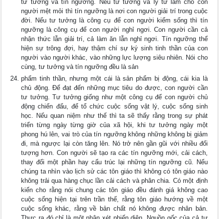
tư tưởng và tín ngưỡng. Nếu tư tưởng và lý từ làm cho con
người mệt mỏi thì tín ngưỡng là nơi con người giải trí trong cuộc
đời. Nếu tư tưởng là công cụ để con người kiếm sống thì tín
ngưỡng là công cụ để con người nghỉ ngơi. Con người cần cả
nhận thức lẫn giải trí, cả làm ăn lẫn nghỉ ngơi. Tín ngưỡng thể
hiện sự trông đợi, hay thậm chí sự ký sinh tinh thần của con
người vào người khác, vào những lực lượng siêu nhiên. Nói cho
cùng, tư tưởng và tín ngưỡng đều là sản
phẩm tinh thần, nhưng một cái là sản phẩm bị động, cái kia là
chủ động. Để đạt đến những mục tiêu do được, con người cần
tư tưởng. Tư tưởng giống như một công cụ để con người chủ
động chiến đấu, để tổ chức cuộc sống vật lý, cuộc sống sinh
học. Nếu quan niệm như thế thì ta sẽ thấy rằng trong sự phát
triển từng ngày từng giờ của xã hội, khi tư tưởng ngày một
phong hú lên, vai trò của tín ngưỡng không những không bị giảm
đi, mà ngược lại còn tăng lên. Nó trở nên gần gũi với nhiều đối
tượng hơn. Con người sẽ tạo ra các tín ngưỡng mới, cải cách,
thay đổi một phần hay cấu trúc lại những tín ngưỡng cũ. Nếu
chúng ta nhìn vào lịch sử các tôn giáo thì không có tôn giáo nào
không trải qua hàng chục lần cải cách và phân chia. Có một định
kiến cho rằng nói chung các tôn giáo đều đánh giá không cao
cuộc sống hiện tại trên trần thế, rằng tôn giáo hướng về một
cuộc sống khác, rằng về bản chất nó không được nhân bản.
Thực ra đó chỉ là một nhận xét phiến diện. Nguồn gốc của cả tư