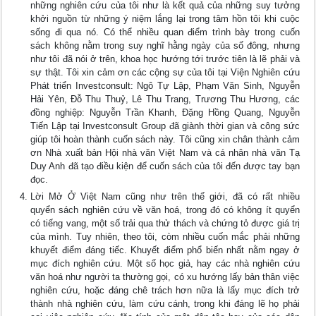
những nghiên cứu của tôi như là kết quả của những suy tưởng
khởi nguồn từ những ý niệm lắng lại trong tâm hồn tôi khi cuộc
sống đi qua nó. Có thể nhiều quan điểm trình bày trong cuốn
sách không nằm trong suy nghĩ hằng ngày của số đông, nhưng
như tôi đã nói ở trên, khoa học hướng tới trước tiên là lẽ phải và
sự thật. Tôi xin cảm ơn các cộng sự của tôi tại Viện Nghiên cứu
Phát triển Investconsult: Ngô Tự Lập, Phạm Văn Sinh, Nguyễn
Hải Yên, Đỗ Thu Thuỷ, Lê Thu Trang, Trương Thu Hương, các
đồng nghiệp: Nguyễn Trần Khanh, Đặng Hồng Quang, Nguyễn
Tiến Lập tại Investconsult Group đã giành thời gian và công sức
giúp tôi hoàn thành cuốn sách này. Tôi cũng xin chân thành cảm
ơn Nhà xuất bản Hội nhà văn Việt Nam và cá nhân nhà văn Tạ
Duy Anh đã tạo điều kiện để cuốn sách của tôi đến được tay bạn
đọc.
Lời Mở Ở Việt Nam cũng như trên thế giới, đã có rất nhiều
quyển sách nghiên cứu về văn hoá, trong đó có không ít quyển
có tiếng vang, một số trải qua thử thách và chứng tỏ được giá trị
của mình. Tuy nhiên, theo tôi, còm nhiều cuốn mắc phải những
khuyết điểm đáng tiếc. Khuyết điểm phổ biến nhất nằm ngay ở
mục đích nghiên cứu. Một số học giả, hay các nhà nghiên cứu
văn hoá như người ta thường gọi, có xu hướng lấy bản thân việc
nghiên cứu, hoặc đáng chê trách hơn nữa là lấy mục đích trở
thành nhà nghiên cứu, làm cứu cánh, trong khi đáng lẽ họ phải