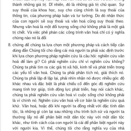
thành những giá trị. Dĩ nhiên, đó là những giá trị chủ quan. Sự
suy thoái của khoa học, suy cho cùng chính là suy thoái của
thông tin, của phương pháp luận và tư tưởng. Do đó nhận thức
của con người sẽ suy thoái và văn hoá cũng suy thoái theo.
Nhưng văn hoá là một đối tượng sống chứ không phải là một giá
trị chết. Và việc phê phán các công trình văn hoá chỉ có ý nghĩa
chừng nào nó là đối
chứng để chúng ta lựa chọn một phương pháp và cách tiếp cận
đúng đắn Chúng tôi cho rằng cái mà người ta phải xác định trước
khi lựa chọn phương pháp nghiên cứu là câu hỏi: nghiên cứu văn
hoá để làm gì? Có phải nghiên cứu chỉ vì nghiên cứu không?
Chúng ta phải tìm ra các giá trị xã hội, kinh tế và phát triển trong
các yếu tố văn hoá. Chúng ta phải phân tích nó, giải thích nó.
Chúng ta phải lặp đi lặp lại, phải nhìn nhận nó được nhiều góc độ
khác nhau và đặc biệt là phải chiếu cố đến góc độ nghiên cứu
mang tính trợ giúp, tính động lực phát triển, hay nói cách khác,
chúng ta phải nghiên cứu văn hoá vì cuộc sống chứ không phải
là vì chính nó. Nghiên cứu văn hoá về cơ bản là nghiên cứu quá
khứ. Văn hoá, hoặc đôi khi người ta đồng nhất với đặc tính dân
tộc, là những gì còn lại sau những chu trình lịch sử và người ta
thường lấy nó để phân biệt một dân tộc này với một dân tộc
khác, như tính cách của con người là cái để phân biệt người này
với người kia. Vì thế, chúng tôi cho rằng nghĩa vụ của nhà