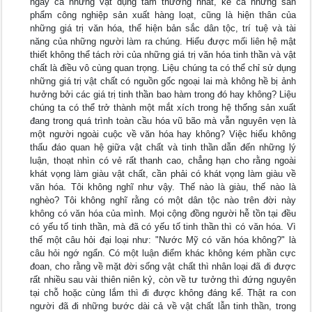
ngay cả những vật dụng tầm thường nhất, kể cả những sản
phẩm công nghiệp sản xuất hàng loạt, cũng là hiện thân của
những giá trị văn hóa, thể hiện bản sắc dân tộc, trí tuệ và tài
năng của những người làm ra chúng. Hiểu được mối liên hệ mật
thiết không thể tách rời của những giá trị văn hóa tinh thần và vật
chất là điều vô cùng quan trọng. Liệu chúng ta có thể chỉ sử dụng
những giá trị vật chất có nguồn gốc ngoại lai mà không hề bị ảnh
hưởng bởi các giá trị tinh thần bao hàm trong đó hay không? Liệu
chúng ta có thể trở thành một mắt xích trong hệ thống sản xuất
đang trong quá trình toàn cầu hóa vũ bão mà vẫn nguyên vẹn là
một người ngoài cuộc về văn hóa hay không? Việc hiểu không
thấu đáo quan hệ giữa vật chất và tinh thần dẫn đến những lý
luận, thoạt nhìn có vẻ rất thanh cao, chẳng hạn cho rằng ngoài
khát vọng làm giàu vật chất, cần phải có khát vọng làm giàu về
văn hóa. Tôi không nghĩ như vậy. Thế nào là giàu, thế nào là
nghèo? Tôi không nghĩ rằng có một dân tộc nào trên đời này
không có văn hóa của mình. Mọi cộng đồng người hễ tồn tại đều
có yếu tố tinh thần, mà đã có yếu tố tinh thần thì có văn hóa. Vì
thế một câu hỏi đại loại như: "Nước Mỹ có văn hóa không?" là
câu hỏi ngớ ngẩn. Có một luận điểm khác không kém phần cực
đoan, cho rằng về mặt đời sống vật chất thì nhân loại đã đi được
rất nhiều sau vài thiên niên kỷ, còn về tư tưởng thì đứng nguyên
tại chỗ hoặc cùng lắm thì đi được không đáng kể. Thật ra con
người đã đi những bước dài cả về vật chất lẫn tinh thần, trong