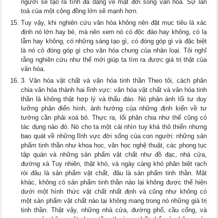
người sẽ tạo ra tính đa dạng về mặt đời sống văn hóa. Sự lan
toả của một cộng đồng lớn sẽ mạnh hơn.
Tuy vậy, khi nghiên cứu văn hóa không nên đặt mục tiêu là xác
định nó lớn hay bé, mà nên xem nó có độc đáo hay không, có lạ
lẫm hay không, có những sáng tạo gì, có đóng góp gì và đặc biệt
là nó có đóng góp gì cho văn hóa chung của nhân loại. Tôi nghĩ
rằng nghiên cứu như thế mới giúp ta tìm ra được giá trị thật của
văn hóa.
3. Văn hóa vật chất và văn hóa tinh thần Theo tôi, cách phân
chia văn hóa thành hai lĩnh vực: văn hóa vật chất và văn hóa tinh
thần là không thật hợp lý và thấu đáo. Nó phản ánh lối tư duy
lưỡng phân điển hình, ảnh hưởng của những định kiến về tư
tưởng cần phải xoá bỏ. Thực ra, lối phân chia như thế cũng có
tác dụng nào đó. Nó cho ta một cái nhìn tuy khá thô thiển nhưng
bao quát về những lĩnh vực đời sống của con người: những sản
phẩm tinh thần như khoa học, văn học nghệ thuật, các phong tục
tập quán và những sản phẩm vật chất như đồ đạc, nhà cửa,
đường xá Tuy nhiên, thật khó, và ngày càng khó phân biệt rạch
ròi đâu là sản phẩm vật chất, đâu là sản phẩm tinh thần. Mặt
khác, không có sản phẩm tinh thần nào lại không được thể hiện
dưới một hình thức vật chất nhất định và cũng như không có
một sản phẩm vật chất nào lại không mang trong nó những giá trị
tinh thần. Thật vậy, những nhà cửa, đường phố, cầu cống, và