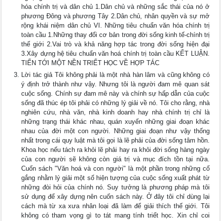
hóa chính trị và dân chủ 1.Dân chủ và những sắc thái của nó ở
phương Đông và phương Tây 2.Dân chủ, nhân quyền và sự mở
rộng khái niệm dân chủ VI. Những tiêu chuẩn văn hóa chính trị
toàn cầu 1.Những thay đổi cơ bản trong đời sống kinh tế-chính trị
thế giới 2.Vai trò và khả năng hợp tác trong đời sống hiện đại
3.Xây dựng hệ tiêu chuẩn văn hoá chính trị toàn cầu KẾT LUẬN.
TIẾN TỚI MỘT NỀN TRIẾT HỌC VỀ HỢP TÁC
Lời tác giả Tôi không phải là một nhà hàn lâm và cũng không có
ý định trở thành như vậy. Nhưng tôi là người đam mê quan sát
cuộc sống. Chính sự đam mê này và chính sự hấp dẫn của cuộc
sống đã thúc ép tôi phải có những lý giải về nó. Tôi cho rằng, nhà
nghiên cứu, nhà văn, nhà kinh doanh hay nhà chính trị chỉ là
những trạng thái khác nhau, quán xuyến những giai đoạn khác
nhau của đời một con người. Những giai đoạn như vậy thống
nhất trong cái quy luật mà tôi gọi là lẽ phải của đời sống tâm hồn.
Khoa học nếu tách ra khỏi lẽ phải hay ra khỏi đời sống hàng ngày
của con người sẽ không còn giá trị và mục đích tồn tại nữa.
Cuốn sách "Văn hoá và con người" là một phần trong những cố
gắng nhằm lý giải một số hiện tượng của cuộc sống xuất phát từ
những đòi hỏi của chính nó. Suy tưởng là phương pháp mà tôi
sử dụng để xây dựng nên cuốn sách này. Ở đây tôi chỉ dùng lại
cách mà từ xa xưa nhân loại đã làm để giải thích thế giới. Tôi
không có tham vọng gì to tát mang tính triết học. Xin chỉ coi