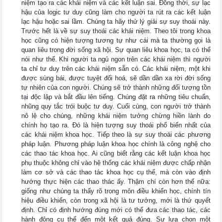
niệm tạo ra các khái niệm và các kết luận sai. Đồng thời, sự lạc
hậu của logic tư duy cũng làm cho người ta rút ra các kết luận
lạc hậu hoặc sai lầm. Chúng ta hãy thử lý giải sự suy thoái này.
Trước hết là về sự suy thoái các khái niệm. Theo tôi trong khoa
học cũng có hiện tượng tương tự như cái mà ta thường gọi là
quan liêu trong đời sống xã hội. Sự quan liêu khoa học, ta có thể
nói như thế. Khi người ta ngủ ngon trên các khái niệm thì người
ta chỉ tư duy trên các khái niệm sẵn có. Các khái niệm, một khi
được sùng bái, được tuyệt đối hoá, sẽ dần dần xa rời đời sống
tự nhiên của con người. Chúng sẽ trở thành những đối tượng tồn
tại độc lập và bắt đầu lên tiếng. Chúng đặt ra những tiêu chuẩn,
nhũng quy tắc trói buộc tư duy. Cuối cùng, con người trở thành
nô lệ cho chúng, những khái niệm tưởng chừng hiền lành do
chính họ tạo ra. Đó là hiện tượng suy thoái phổ biến nhất của
các khái niệm khoa học. Tiếp theo là sự suy thoái các phương
pháp luận. Phương pháp luận khoa học chính là công nghệ cho
các thao tác khoa học. Ai cũng biết rằng các kết luận khoa học
phụ thuộc không chỉ vào hệ thống các khái niệm được chấp nhận
làm cơ sở và các thao tác khoa học cụ thể, mà còn vào định
hướng thực hiện các thao thác ấy. Thậm chí còn hơn thế nữa:
giống như chúng ta thấy rõ trong môn điều khiển học, chính tín
hiệu điều khiển, còn trong xã hội là tư tưởng, mới là thứ quyết
định. Chỉ có định hướng đúng mới có thể đưa các thao tác, các
hành động cụ thể đến một kết quả đúng. Sự lựa chọn một