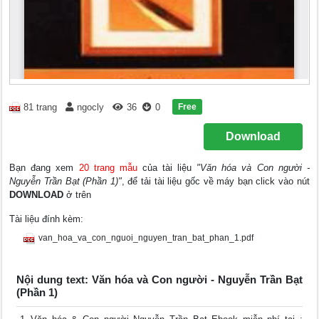
Free
81 trang
ngocly
36
0
Download
Bạn đang xem
20 trang mẫu
của tài liệu
"Văn hóa và Con người -
Nguyễn Trần Bạt (Phần 1)"
, để tải tài liệu gốc về máy bạn click vào nút
DOWNLOAD
ở trên
Tài liệu đính kèm:
van_hoa_va_con_nguoi_nguyen_tran_bat_phan_1.pdf
Nội dung text: Văn hóa và Con người - Nguyễn Trần Bạt
(Phần 1)