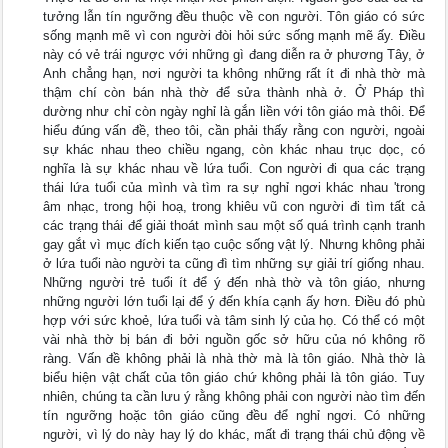
tưởng lẫn tín ngưỡng đều thuộc về con người. Tôn giáo có sức
sống mạnh mẽ vì con người đòi hỏi sức sống mạnh mẽ ấy. Điều
này có vẻ trái ngược với những gì đang diễn ra ở phương Tây, ở
Anh chẳng hạn, nơi người ta không những rất ít đi nhà thờ mà
thậm chí còn bán nhà thờ để sửa thành nhà ở. Ở Pháp thì
dường như chỉ còn ngày nghỉ là gắn liền với tôn giáo mà thôi. Để
hiểu đúng vấn đề, theo tôi, cần phải thấy rằng con người, ngoài
sự khác nhau theo chiều ngang, còn khác nhau trục dọc, có
nghĩa là sự khác nhau về lứa tuổi. Con người đi qua các trạng
thái lứa tuổi của mình và tìm ra sự nghỉ ngơi khác nhau 'trong
âm nhạc, trong hội hoạ, trong khiêu vũ con người đi tìm tất cả
các trạng thái để giải thoát mình sau một số quá trình cạnh tranh
gay gắt vì mục đích kiến tạo cuộc sống vật lý. Nhưng không phải
ở lứa tuổi nào người ta cũng đì tìm những sự giải trí giống nhau.
Những người trẻ tuổi ít để ý đến nhà thờ và tôn giáo, nhưng
những người lớn tuổi lại để ý đến khía cạnh ấy hơn. Điều đó phù
hợp với sức khoẻ, lứa tuổi và tâm sinh lý của họ. Có thể có một
vài nhà thờ bị bán đi bởi nguồn gốc sở hữu của nó không rõ
ràng. Vấn đề không phải là nhà thờ mà là tôn giáo. Nhà thờ là
biểu hiện vật chất của tôn giáo chứ không phải là tôn giáo. Tuy
nhiên, chúng ta cần lưu ý rằng không phải con người nào tìm đến
tín ngưỡng hoặc tôn giáo cũng đều để nghỉ ngơi. Có những
người, vì lý do này hay lý do khác, mất đi trạng thái chủ động về