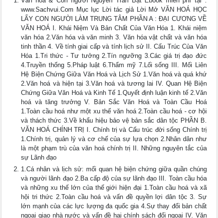
Văn hóa & Con người Nguyễn Trần Bạt Ebook miễn phí tại :
www.Sachvui.Com Mục lục Lời tác giả Lời Mở VĂN HOÁ HỌC
LẤY CON NGƯỜI LÀM TRUNG TÂM PHẦN A : ĐẠI CƯƠNG VỀ
VĂN HOÁ I. Khái Niệm Và Bản Chất Của Văn Hóa 1. Khái niệm
văn hóa 2.Văn hóa và văn minh 3. Văn hóa vật chất và văn hóa
tinh thần 4. Về tính giai cấp và tính lịch sử II. Cấu Trúc Của Văn
Hóa 1.Tri thức - Tư tưởng 2.Tín ngưỡng 3.Các giá trị đạo đức
4.Truyền thống 5.Pháp luật 6.Thẩm mỹ 7.Lối sống III. Mối Liên
Hệ Biện Chứng Giữa Văn Hoá và Lịch Sử 1.Văn hoá và quá khứ
2.Văn hoá và hiện tại 3.Văn hoá và tương lai IV. Quan Hệ Biện
Chứng Giữa Văn Hoá và Kinh Tế 1.Quyết định luận kinh tế 2.Văn
hoá và tăng trưởng V. Bản Sắc Văn Hoá và Toàn Cầu Hoá
1.Toàn cầu hoá như một xu thế văn hoá 2.Toàn cầu hoá - cơ hội
và thách thức 3.Về khẩu hiệu bảo vệ bản sắc dân tộc PHẦN B.
VĂN HOÁ CHÍNH TRỊ I. Chính trị và Cấu trúc đời sống Chính trị
1.Chính trị, quản lý và cơ chế của sự lựa chọn 2.Nhân dân như
là một phạm trù của văn hoá chính trị II. Những nguyên tắc của
sự Lãnh đạo
1.Cá nhân và lịch sử: mối quan hệ biện chứng giữa quần chúng
và người lãnh đạo 2.Ba cấp độ của sự lãnh đạo III. Toàn cầu hóa
và những xu thế lớn của thế giới hiện đại 1.Toàn cầu hoá và xã
hội tri thức 2.Toàn cầu hoá và vấn đề quyền lợi dân tộc 3. Sự
lớn mạnh của các lực lượng đa quốc gia 4.Sự thay đổi bản chất
ngoại giao nhà nước và vấn đề hai chính sách đối ngoại IV. Văn