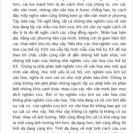
hơn, cái kia mạnh hơn là do cách nhìn của chúng ta, còn các
nền văn minh, những nền văn hóa ở Aztec chẳng hạn, từ cách
đây mấy nghìn năm cũng không kém gì nền văn minh ở phương
Tây hiện nay Tôi nghĩ rằng, tất cả những nhà nghiên cứu về văn
hóa đang lấy cái mẫu của thời xưa, khi chỉ cần sự ngăn cách về
địa lý là đủ để ngăn cách các cộng đồng người. Nhân loại hiện
đại, bằng các phương tiện của mình, không còn bị giam hãm bởi
các khái niệm khu trú như vậy. Nếu như các nhà nghiên cứu văn
hóa của thế kỷ XXII mà vẫn lấy hình mẫu của thế kỷ XX để noi
theo thì chắc chắn cũng vẫn đi đến những kết luận khác với
những kết luận của những nhà nghiên cứu văn hóa của thế kỷ
XX. Chúng ta phải phân biệt nghiên cứu về văn hóa như một quá
trình vận động, như một yếu tố xã hội, với nghiên cứu lịch sử
văn hóa, nghĩa là xem xét nó như một phiên bản tĩnh. Chúng ta
cũng không nên phê phán những người lấy sự phát hiện và phân
biệt những khía cạnh khác nhau của các nền văn minh làm mục
đích nghiên cứu. Bởi vì họ nghiên cứu lịch sử văn hóa chứ
không phải nghiên cứu văn hóa. Văn hóa đang và sẽ còn bớt đần
sự cát cứ, còn nghiên cứu lịch sử văn hóa thì không bao giờ có
sự cát cứ như vậy. Nói như vậy không có nghĩa là không có sự
khác nhau về ảnh hưởng. Một cộng đồng lớn sẽ có khả năng tạo
ra một vùng ảnh hưởng lớn hơn, đa dạng hơn, bởi càng đông thì
tính đa dạng càng lớn. Tính đa dạng về mặt tính cách của con