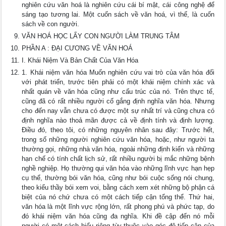
nghiên cứu văn hoá là nghiên cứu cái bí mật, cái công nghệ để
sáng tạo tương lai. Một cuốn sách về văn hoá, vì thế, là cuốn
sách về con người.
VĂN HOÁ HỌC LẤY CON NGƯỜI LÀM TRUNG TÂM
PHẦN A : ĐẠI CƯƠNG VỀ VĂN HOÁ
I. Khái Niệm Và Bản Chất Của Văn Hóa
1. Khái niệm văn hóa Muốn nghiên cứu vai trò của văn hóa đối
với phát triển, trước tiên phải có một khái niệm chính xác và
nhất quán về văn hóa cũng như cấu trúc của nó. Trên thực tế,
cũng đã có rất nhiều người cố gắng định nghĩa văn hóa. Nhưng
cho đến nay vẫn chưa có được một sự nhất trí và cũng chưa có
định nghĩa nào thoả mãn được cả về định tính và định lượng.
Điều đó, theo tôi, có những nguyên nhân sau đây: Trước hết,
trong số những người nghiên cứu văn hóa, hoặc, như người ta
thường gọi, những nhà văn hóa, ngoài những định kiến và những
hạn chế có tính chất lịch sử, rất nhiều người bị mắc những bệnh
nghề nghiệp. Họ thường qui văn hóa vào những lĩnh vực hạn hẹp
cụ thể, thường bói văn hóa, cũng như bói cuộc sống nói chung,
theo kiểu thầy bói xem voi, bằng cách xem xét những bộ phận cá
biệt của nó chứ chưa có một cách tiếp cận tổng thể. Thứ hai,
văn hóa là một lĩnh vực rộng lớn, rất phong phú và phức tạp, do
đó khái niệm văn hóa cũng đa nghĩa. Khi đề cập đến nó mỗi
người có một cách hiểu riêng tùy thuộc vào góc độ tiếp cận của