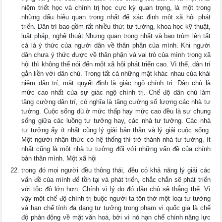
niệm triết học và chính trị học cực kỳ quan trọng, là một trong
những dấu hiệu quan trọng nhất để xác định một xã hội phát
triển. Dân trí bao gồm rất nhiều thứ: tư tưởng, khoa học kỹ thuật,
luật pháp, nghệ thuật Nhưng quan trọng nhất và bao trùm lên tất
cả là ý thức của người dân về thân phận của mình. Khi người
dân chưa ý thức được về thân phận và vai trò của mình trong xã
hội thì không thể nói đến một xã hội phát triển cao. Vì thế, dân trí
gắn liền với dân chủ. Trong tất cả những mặt khác nhau của khái
niệm dân trí, mặt quyết định là giác ngộ chính trị. Dân chủ là
mức cao nhất của sự giác ngộ chính trị. Chế độ dân chủ làm
tăng cường dân trí, có nghĩa là tăng cường số lượng các nhà tư
tưởng. Cuộc sống dù ở mức thấp hay mức cao đều là sự chung
sống giữa các luồng tư tưởng hay, các nhà tư tưởng. Các nhà
tư tưởng ấy ít nhất cũng lý giải bản thân và lý giải cuộc sống.
Một người nhận thức có hệ thống thì trở thành nhà tư tưởng, ít
nhất cũng là một nhà tư tưởng đối với những vấn đề của chính
bản thân mình. Một xã hội
trong đó mọi người đều thông thái, đều có khả năng lý giải các
vấn đề của mình để tồn tại và phát triển, chắc chắn sẽ phát triển
với tốc độ lớn hơn. Chính vì lý do đó dân chủ sẽ thắng thế. Vì
vậy một chế độ chính trị buộc người ta tôn thờ một loại tư tưởng
và hạn chế tính đa dạng tư tưởng trong phạm vi quốc gia là chế
độ phản động về mặt văn hoá, bởi vì nó hạn chế chính năng lực