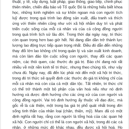
thuật, y tế, xây dựng, luật pháp, giao thông, giao tiếp, chinh phục
thiên nhiên, chiến đấu bảo vệ Tổ quốc Đó là những hiểu biết khoa
học, những kinh nghiệm và sự khôn ngoan mà con người tích
luỹ được trong quá trình lao động sản xuất, đấu tranh và thích
ứng với thiên nhiên cũng như với xã hội nhằm duy trì và phát
triển cuộc sống của mỗi cá nhân và của cả cộng đồng người
trong quá trình lịch sử lâu đời. Trong thời đại ngày nay, tri thức
còn quan trọng hơn bao giờ hết. Nó đang dần dần trở thành lực
lượng lao động trực tiếp quan trọng nhất. Điều đó dẫn đến những
thay đổi lớn lao không chỉ trong quản lý và sản xuất kinh doanh,
mà còn làm đảo lộn cuộc sống con người, thay đổi các quan
niệm, các thói quen, các thước đo giá trị. Báo chí đang nói rất
nhiều về một nền kinh tế tri thức, nhưng theo chúng tôi, như vậy
chưa đủ. Ngày nay, đã đến lúc phải nói đến một xã hội tri thức,
trong đó tri thức sẽ quyết định các thước đo giá trị không chỉ của
mỗi cá nhân mà còn của cả một dân tộc. Tất nhiên, tri thức chỉ
có thể trở thành một bộ phận của văn hoá nếu như nó định
hướng và được định hướng cho các ứng xử của con người và
cộng đồng người. Vai trò định hướng ấy thuộc về đạo đức, mà
gốc rễ là cái thiện, một trong ba giá trị phổ quát nhất trong đời
sống tinh thần của nhân loại (chân, thiện, mỹ). Marx đã có một
định nghĩa rất hay, rằng con người là tổng hoà của các quan hệ
xã hội. Con người chỉ có thể là con người xã hội, trong đó các cá
nhân, ở những mức độ khác nhau, đều được xã hội hoá. Họ