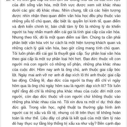
của đời sống văn hóa, một lĩnh vực được xem xét khác nhau
dưới các góc độ khác nhau. Nhìn chung, tất cả các hiện tượng
được nhìn nhận theo quan điểm văn hóa học đều phụ thuộc vào
những yếu tố chủ quan, đặc biệt là: quyền lợi kinh tế, quan điểm
và định kiến chính trị, bản chất tâm lý Đó là những lý do khiến
người ta hay nhấn mạnh đến cái gọi là tính giai cấp của văn hóa.
Nhưng theo tôi, đó là một quan điểm sai lầm. Chúng ta cần phải
phân biệt văn hóa với tư cách là một hiện tượng khách quan và
những cách lý giải văn hóa, bao giờ cũng mang tính chủ quan.
Tôi luôn phản đối cái gọi là thuyết giai cấp. Sự phân loại văn hóa
theo giai cấp là một sự phân loại hời hợt. Đạo đức thuộc về con
người mà con người có những số phận, những pha khác nhau
của cuộc đời. Hôm nay anh là ông chủ, anh thuộc giai cấp bóc
lột. Ngày mai anh vỡ nợ anh đi đạp xích lô thì anh thuộc giai cấp
lao động. Chẳng lẽ, đạo đức của người ta thay đổi chỉ vì ngày
hôm qua là ông chủ ngày hôm sau là người đạp xích lô? Tôi luôn
nghĩ rằng đó chỉ là những pha khác nhau của cuộc đời một con
người, còn đạo đức thuộc về con người chứ không thuộc vào
những pha khác nhau của nó. Tôi xin đưa ra một ví dụ: thói đạo
đức giả. Trong văn học, nghệ thuật ta thường gặp hình ảnh
người cai trị xấu và tồi tệ, nhưng có lẽ trên thực tế không hoàn
toàn là như thế. Liệu đây có phải là kết quả của một tâm lý nào
đó hay thực sự tầng lớp thống trị xấu xa như vậy? Bên cạnh đạo