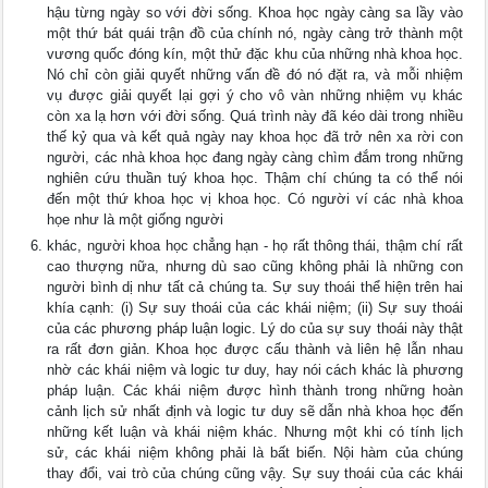
hậu từng ngày so với đời sống. Khoa học ngày càng sa lầy vào
một thứ bát quái trận đồ của chính nó, ngày càng trở thành một
vương quốc đóng kín, một thử đặc khu của những nhà khoa học.
Nó chỉ còn giải quyết những vấn đề đó nó đặt ra, và mỗi nhiệm
vụ được giải quyết lại gợi ý cho vô vàn những nhiệm vụ khác
còn xa lạ hơn với đời sống. Quá trình này đã kéo dài trong nhiều
thế kỷ qua và kết quả ngày nay khoa học đã trở nên xa rời con
người, các nhà khoa học đang ngày càng chìm đắm trong những
nghiên cứu thuần tuý khoa học. Thậm chí chúng ta có thể nói
đến một thứ khoa học vị khoa học. Có người ví các nhà khoa
họe như là một giống người
khác, người khoa học chẳng hạn - họ rất thông thái, thậm chí rất
cao thượng nữa, nhưng dù sao cũng không phải là những con
người bình dị như tất cả chúng ta. Sự suy thoái thể hiện trên hai
khía cạnh: (i) Sự suy thoái của các khái niệm; (ii) Sự suy thoái
của các phương pháp luận logic. Lý do của sự suy thoái này thật
ra rất đơn giản. Khoa học được cấu thành và liên hệ lẫn nhau
nhờ các khái niệm và logic tư duy, hay nói cách khác là phương
pháp luận. Các khái niệm được hình thành trong những hoàn
cảnh lịch sử nhất định và logic tư duy sẽ dẫn nhà khoa học đến
những kết luận và khái niệm khác. Nhưng một khi có tính lịch
sử, các khái niệm không phải là bất biến. Nội hàm của chúng
thay đổi, vai trò của chúng cũng vậy. Sự suy thoái của các khái