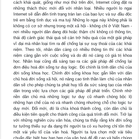
cách khái quát, giống như mọi thứ trên đời, Internet cũng đặt ra
những thách thức mới đối với nhân loại. Nhiều người lo ngại
Internet sẽ dẫn đến tình trạng tràn lan của bạo lực và sự đầu độc
trẻ em bằng tình dục và ma tuý Những lo ngại này không phải là
không có cơ sở nhưng trong một xã hội - không chỉ ở Việt Nam -
nơi nhiều người dân đang đói hoặc thậm chí không có thông tin,
thái độ cảnh giác thái quá sẽ cản trở hiệu quả của một giải pháp
vĩ đại mà nhân loại tìm ra để chống lại sự suy thoái của các khái
niệm. Theo tôi, nhân dân càng có nhiều thông tin thì các khái
niệm càng gần với cuộc sống và do đó nó càng có giá trị khoa
học. Nhân loại cũng đã sáng tạo ra các giải pháp để chống lại
đơn điệu hoá đời sống tư duy logic. Đó chính là tính dân chủ của
đời sống khoa học. Chính đời sống khoa học gắn liền với dân
chủ hoá đời sống xã hội, nó nâng cao tinh thần làm chủ của nhân
dân sẽ cho phép chúng ta phát huy tối đa sức sáng tạo của nhân
dân trong việc lựa chọn các giải pháp để phát triển. Chính nhờ
nền dân chủ mà những logic tư duy cũ nhanh chóng bộc lộ
những hạn chế của nó và nhanh chóng nhường chỗ cho logic tư
duy mới. Đổi mới, đó là chìa khoá thành công, còn dân chủ là
điều kiện tiên quyết cho thành công của quá trình đổi mới. Trở lại
với những nghiên cứu văn hóa, chúng ta thấy rằng khi đời sống
tư tưởng thiếu sự đa dạng thì người ta có xu hướng chỉ tôn thờ
một vài yếu tố của văn hoá. Người ta lựa chọn một vài tiêu
chuẩn đặc biệt hay hạn hẹp của văn hoá để đề cao và biến chúng