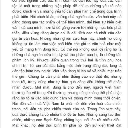
coi việc nghiên cứu đặc tính của một dân tộc hay của các dân
tộc là một trong những biện pháp để chỉ ra những yếu tố cần
được khích lệ và những yếu tố cần phải hạn chế trong quá trình
phát triển. Nói cách khác, những nhà nghiên cứu văn hoá này cố
gắng thông qua tác phẩm để thể hiện mình, thể hiện sự hiểu biết
văn hoá của mình, hơn là cố gắng vươn tới những mục tiêu phát
triển, điều xứng đáng được coi là cái đích cao cả nhất của các
giá trị văn hoá. Những nhà nghiên cứu loại này, chính họ cũng
không tự tin lắm vào việc phổ biến các giá trị văn hoá như một
yếu tố mang tính động lực. Có thể nói không quá lời rằng họ là
những nhà nghiên cứu ích kỷ và tác phẩm của họ là những tác
phẩm ích kỷ. Nhược điểm quan trọng thứ hai là tính phụ hoạ
chính trị. Tôi xin bắt đầu bằng một tình trạng đáng đau lòng là
đến tận hôm nay người Việt vẫn đang bị lép vế về nhiều mặt trên
thế giới. Chúng ta cần phải nhìn thẳng vào sự thật đó, nhưng
theo tôi, tự ty cũng như tự hào quá đáng đều không thể chấp
nhận được. Một mặt, đúng là cho đến nay, người Việt Nam
thường lép vế trong đời thường, nhưng cũng không thể phủ nhận
rằng họ tỏ ra đặc biệt dũng cảm và thông minh trong thời chiến.
Nói đến văn hoá Việt Nam là phải nói đến văn hoá của chiến
tranh, nói đến cái pha chiến tranh của nó. Trong lĩnh vực này,
quả thực chúng ta có nhiều thứ để tự hào. Những sáng tạo thời
chiến, những cọc Bạch Đằng chẳng hạn, nói lên rất nhiều điều.
Mặt khác, nói đến thời bình thì phải nói đến sự kiến thiết đất