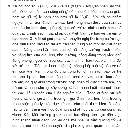
Xã hội học số 3 (123), 2013 và nữ (93,8%). Nguyên nhân “do thái
độ thờ ơ, vô cảm của cộng đồng” có sự chênh lệch khá cao giữa
nam và nữ, tỷ lệ nam cao hơn nữ là 16,4%. Với cả ba nhóm
nguyên nhân trên đã chỉ ra khác biệt trong nhận thức của nam và
nữ cán bộ lãnh đạo, quản lý, qua đó chỉ ra những mặt hạn chế
của các chính sách, luật pháp của Việt Nam về bảo vệ trẻ em bị
bạo hành. 3. Một số giải pháp và khuyến nghị Để từng bước hạn
chế tình trạng bạo lực trẻ em cần tập trung vào một số giải pháp
sau: - Nâng cao nhận thức của xã hội, tăng cường trách nhiệm
và năng lực của gia đình, nhà trường, cộng đồng trong việc chủ
động phòng ngừa có hiệu quả các hành vi bạo lực, xâm hại đối
với trẻ em. - Tiếp tục hoàn thiện hệ thống pháp luật vệ bảo vệ trẻ
em của Việt Nam trong đó chú trọng tới chính sách bảo vệ trẻ
em khỏi bị xâm hại như: tăng hình phạt đối với người bạo hành
trẻ em, có quy định trong trường hợp nhạn tố giác từ trẻ em, coi
trẻ em là nhân chứng, xây dựng và ban hành Luật Internet, thực
thi các điều khoản của Luật nghiêm túc. - Tăng cường sự kết
hợp chặt chẽ giữa nhà trường - gia đình - xã hội. Nhà trường
trong việc quản lý giáo dục trẻ em, cần phải thực hiện tốt công
tác tư vấn, tham vấn học đường và phát huy vai trò của công tác
Đoàn, Đội. Môi trường gia đình có tác động tích cực đến việc
hình thành nhân cách, do đó cha mẹ phải là tấm gương tốt để
con cái noi theo. Chính quyền địa phương phải quan tâm, chăm