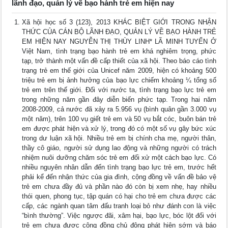
lãnh đạo, quản lý về bạo hành trẻ em hiện nay
Xã hội học số 3 (123), 2013 KHÁC BIỆT GIỚI TRONG NHẬN
THỨC CỦA CÁN BỘ LÃNH ĐẠO, QUẢN LÝ VỀ BẠO HÀNH TRẺ
EM HIỆN NAY NGUYỄN THỊ THÙY LINH* LÃ MINH TUYẾN Ở
Việt Nam, tình trạng bạo hành trẻ em khá nghiêm trọng, phức
tạp, trở thành một vấn đề cấp thiết của xã hội. Theo báo cáo tình
trạng trẻ em thế giới của Unicef năm 2009, hiện có khoảng 500
triệu trẻ em bị ảnh hưởng của bạo lực chiếm khoảng ¼ tổng số
trẻ em trên thế giới. Đối với nước ta, tình trạng bạo lực trẻ em
trong những năm gần đây diễn biến phức tạp. Trong hai năm
2008-2009, cả nước đã xảy ra 5.956 vụ (bình quân gần 3.000 vụ
một năm), trên 100 vụ giết trẻ em và 50 vụ bắt cóc, buôn bán trẻ
em được phát hiện và xử lý, trong đó có một số vụ gây bức xúc
trong dư luận xã hội. Nhiều trẻ em bị chính cha mẹ, người thân,
thầy cô giáo, người sử dụng lao động và những người có trách
nhiệm nuôi dưỡng chăm sóc trẻ em đối xử một cách bạo lực. Có
nhiều nguyên nhân dẫn đến tình trạng bạo lực trẻ em, trước hết
phải kể đến nhận thức của gia đình, cộng đồng về vấn đề bảo vệ
trẻ em chưa đầy đủ và phần nào đó còn bị xem nhẹ, hay nhiều
thói quen, phong tục, tập quán có hại cho trẻ em chưa được các
cấp, các ngành quan tâm đấu tranh loại bỏ như đánh con là việc
“bình thường”. Việc ngược đãi, xâm hại, bạo lực, bóc lột đối với
trẻ em chưa được cộng đồng chủ động phát hiện sớm và báo