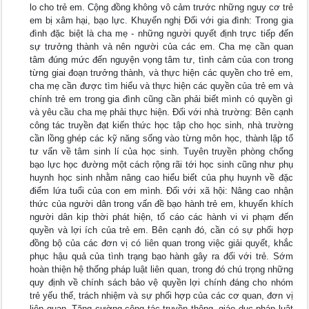
lo cho trẻ em. Cộng đồng không vô cảm trước những nguy cơ trẻ
em bị xâm hại, bạo lực. Khuyến nghị Đối với gia đình: Trong gia
đình đặc biệt là cha mẹ - những người quyết định trực tiếp đến
sự trưởng thành và nên người của các em. Cha mẹ cần quan
tâm đúng mức đến nguyện vọng tâm tư, tình cảm của con trong
từng giai đoạn trưởng thành, và thực hiện các quyền cho trẻ em,
cha mẹ cần được tìm hiểu và thực hiện các quyền của trẻ em và
chính trẻ em trong gia đình cũng cần phải biết mình có quyền gì
và yêu cầu cha mẹ phải thực hiện. Đối với nhà trường: Bên cạnh
công tác truyền đạt kiến thức học tập cho học sinh, nhà trường
cần lồng ghép các kỹ năng sống vào từng môn học, thành lập tổ
tư vấn về tâm sinh lí của học sinh. Tuyên truyền phòng chống
bạo lực học đường một cách rộng rãi tới học sinh cũng như phụ
huynh học sinh nhằm nâng cao hiểu biết của phụ huynh về đặc
điểm lứa tuổi của con em mình. Đối với xã hội: Nâng cao nhận
thức của người dân trong vấn đề bạo hành trẻ em, khuyến khích
người dân kịp thời phát hiện, tố cáo các hành vi vi phạm đến
quyền và lợi ích của trẻ em. Bên cạnh đó, cần có sự phối hợp
đồng bộ của các đơn vị có liên quan trong việc giải quyết, khắc
phục hậu quả của tình trạng bạo hành gây ra đối với trẻ. Sớm
hoàn thiện hệ thống pháp luật liên quan, trong đó chú trọng những
quy định về chính sách bảo vệ quyền lợi chính đáng cho nhóm
trẻ yếu thế, trách nhiệm và sự phối hợp của các cơ quan, đơn vị
liên quan. Tăng cường công tác truyền thông, giáo dục pháp luật