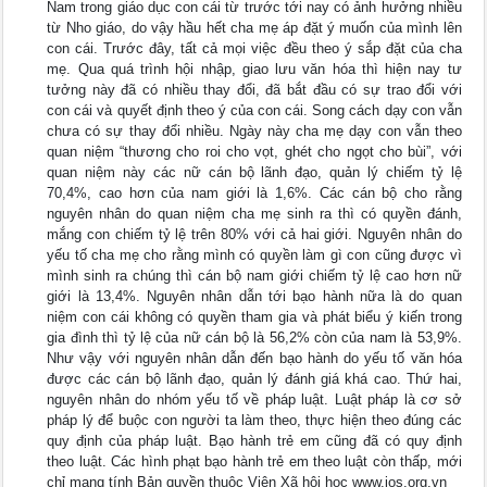
Nam trong giáo dục con cái từ trước tới nay có ảnh hưởng nhiều
từ Nho giáo, do vậy hầu hết cha mẹ áp đặt ý muốn của mình lên
con cái. Trước đây, tất cả mọi việc đều theo ý sắp đặt của cha
mẹ. Qua quá trình hội nhập, giao lưu văn hóa thì hiện nay tư
tưởng này đã có nhiều thay đổi, đã bắt đầu có sự trao đổi với
con cái và quyết định theo ý của con cái. Song cách dạy con vẫn
chưa có sự thay đổi nhiều. Ngày này cha mẹ dạy con vẫn theo
quan niệm “thương cho roi cho vọt, ghét cho ngọt cho bùi”, với
quan niệm này các nữ cán bộ lãnh đạo, quản lý chiếm tỷ lệ
70,4%, cao hơn của nam giới là 1,6%. Các cán bộ cho rằng
nguyên nhân do quan niệm cha mẹ sinh ra thì có quyền đánh,
mắng con chiếm tỷ lệ trên 80% với cả hai giới. Nguyên nhân do
yếu tố cha mẹ cho rằng mình có quyền làm gì con cũng được vì
mình sinh ra chúng thì cán bộ nam giới chiếm tỷ lệ cao hơn nữ
giới là 13,4%. Nguyên nhân dẫn tới bạo hành nữa là do quan
niệm con cái không có quyền tham gia và phát biểu ý kiến trong
gia đình thì tỷ lệ của nữ cán bộ là 56,2% còn của nam là 53,9%.
Như vậy với nguyên nhân dẫn đến bạo hành do yếu tố văn hóa
được các cán bộ lãnh đạo, quản lý đánh giá khá cao. Thứ hai,
nguyên nhân do nhóm yếu tố về pháp luật. Luật pháp là cơ sở
pháp lý để buộc con người ta làm theo, thực hiện theo đúng các
quy định của pháp luật. Bạo hành trẻ em cũng đã có quy định
theo luật. Các hình phạt bạo hành trẻ em theo luật còn thấp, mới
chỉ mang tính Bản quyền thuộc Viện Xã hội học www.ios.org.vn