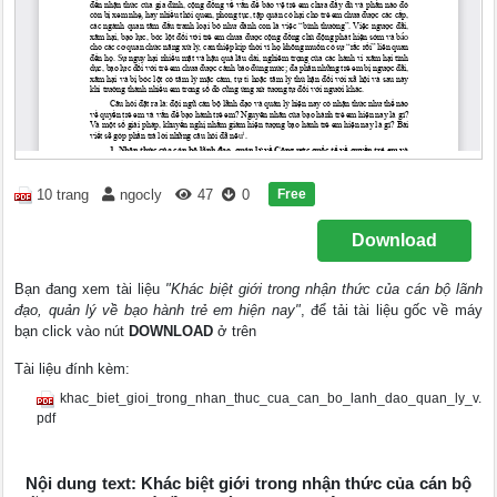
Free
10 trang
ngocly
47
0
Download
Bạn đang xem tài liệu
"Khác biệt giới trong nhận thức của cán bộ lãnh
đạo, quản lý về bạo hành trẻ em hiện nay"
, để tải tài liệu gốc về máy
bạn click vào nút
DOWNLOAD
ở trên
Tài liệu đính kèm:
khac_biet_gioi_trong_nhan_thuc_cua_can_bo_lanh_dao_quan_ly_v.
pdf
Nội dung text: Khác biệt giới trong nhận thức của cán bộ