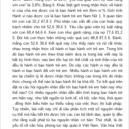
với con” là 3,8%; Bảng 6: Khác biệt giới trong nhận thức về hành
vi của cha mẹ được coi là bạo hành trẻ em Đơn vị:% Giới tính
Hành vi nào được coi là bạo hành trẻ em Nam Nữ 1. Ít quan tâm
tới con cái 32,2 47,9 2. Phủ nhận các vấn đề của con hoặc quy
trách nhiệm cho trẻ 52,6 39,6 3. Yêu cầu giáo viên kỷ luật nặng
với con 68,4 64,6 4. Xem con như gánh nặng, của nợ 77,6 81,2
5. Đòi hỏi con thực hiện những việc quá sức 88,8 87,5 6. Đánh,
mắng con 52,6 39,6 Kết quả này cho thấy nam và nữ rất khác
nhau trong nhận thức về hành vi bạo hành với trẻ em. Trong khi
đó bạo hành trẻ em theo khái niệm đưa ra trong bài viết này là
bất kỳ hình thức nào làm tổn hại tới thể chất và tinh thần của trẻ
đều là hành vi bạo hành trẻ em. Do vậy các hành vi này đều là
hành vi bạo hành đối với trẻ em. Nhiều hành vi bạo hành với trẻ
em lại chiếm tỷ lệ được nhận thức không cao trong khi đó nhận
thức chung về thế nào là bạo hành thì lại khá tốt. Từ kết quả trên
đặt ra câu hỏi nguyên nhân dẫn tới bạo hành trẻ em hiện nay như
thế nào? Có nhiều nguyên nhân dẫn đến tình trạng bạo hành trẻ
em hiện nay, như bắt nguồn từ kinh tế, xã hội, văn hóa, thói quen
, đồng thời biểu hiện sự thiếu vắng của việc thực thi luật pháp.
Tuy nhiên, bài viết này chỉ đi sâu phân tích một số nguyên nhân
cụ thể mà hầu hết khi được hỏi các cán bộ lãnh đạo, quản lý đều
cho rằng xuất phát từ ba nguyên nhân cơ bản: Thứ nhất, là do
yếu tố về văn hóa, phong tục tập quán ở Việt Nam. Văn hóa Việt