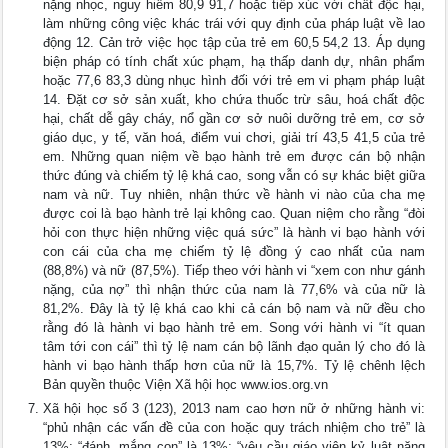
nặng nhọc, nguy hiểm 80,9 91,7 hoặc tiếp xúc với chất độc hại,
làm những công việc khác trái với quy định của pháp luật về lao
động 12. Cản trở việc học tập của trẻ em 60,5 54,2 13. Áp dụng
biện pháp có tính chất xúc phạm, hạ thấp danh dự, nhân phẩm
hoặc 77,6 83,3 dùng nhục hình đối với trẻ em vi phạm pháp luật
14. Đặt cơ sở sản xuất, kho chứa thuốc trừ sâu, hoá chất độc
hại, chất dễ gây cháy, nổ gần cơ sở nuôi dưỡng trẻ em, cơ sở
giáo dục, y tế, văn hoá, điểm vui chơi, giải trí 43,5 41,5 của trẻ
em. Những quan niệm về bạo hành trẻ em được cán bộ nhận
thức đúng và chiếm tỷ lệ khá cao, song vẫn có sự khác biệt giữa
nam và nữ. Tuy nhiên, nhận thức về hành vi nào của cha mẹ
được coi là bạo hành trẻ lại không cao. Quan niệm cho rằng “đòi
hỏi con thực hiện những việc quá sức” là hành vi bạo hành với
con cái của cha mẹ chiếm tỷ lệ đồng ý cao nhất của nam
(88,8%) và nữ (87,5%). Tiếp theo với hành vi “xem con như gánh
nặng, của nợ” thì nhận thức của nam là 77,6% và của nữ là
81,2%. Đây là tỷ lệ khá cao khi cả cán bộ nam và nữ đều cho
rằng đó là hành vi bạo hành trẻ em. Song với hành vi “ít quan
tâm tới con cái” thì tỷ lệ nam cán bộ lãnh đạo quản lý cho đó là
hành vi bạo hành thấp hơn của nữ là 15,7%. Tỷ lệ chênh lệch
Bản quyền thuộc Viện Xã hội học www.ios.org.vn
Xã hội học số 3 (123), 2013 nam cao hơn nữ ở những hành vi:
“phủ nhận các vấn đề của con hoặc quy trách nhiệm cho trẻ” là
13%; “đánh, mắng con” là 13%; “yêu cầu giáo viên kỷ luật nặng