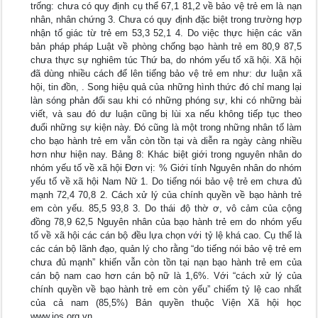
trống: chưa có quy định cụ thể 67,1 81,2 về bảo vệ trẻ em là nạn
nhân, nhân chứng 3. Chưa có quy định đặc biệt trong trường hợp
nhận tố giác từ trẻ em 53,3 52,1 4. Do việc thực hiện các văn
bản pháp pháp Luật về phòng chống bạo hành trẻ em 80,9 87,5
chưa thực sự nghiêm túc Thứ ba, do nhóm yếu tố xã hội. Xã hội
đã dùng nhiều cách để lên tiếng bảo vệ trẻ em như: dư luận xã
hội, tin đồn, . Song hiệu quả của những hình thức đó chỉ mang lại
làn sóng phản đối sau khi có những phóng sự, khi có những bài
viết, và sau đó dư luận cũng bị lùi xa nếu không tiếp tục theo
đuổi những sự kiện này. Đó cũng là một trong những nhân tố làm
cho bạo hành trẻ em vẫn còn tồn tại và diễn ra ngày càng nhiều
hơn như hiện nay. Bảng 8: Khác biệt giới trong nguyên nhân do
nhóm yếu tố về xã hội Đơn vị: % Giới tính Nguyên nhân do nhóm
yếu tố về xã hội Nam Nữ 1. Do tiếng nói bảo vệ trẻ em chưa đủ
mạnh 72,4 70,8 2. Cách xử lý của chính quyền về bạo hành trẻ
em còn yếu. 85,5 93,8 3. Do thái độ thờ ơ, vô cảm của cộng
đồng 78,9 62,5 Nguyên nhân của bạo hành trẻ em do nhóm yếu
tố về xã hội các cán bộ đều lựa chọn với tỷ lệ khá cao. Cụ thể là
các cán bộ lãnh đạo, quản lý cho rằng “do tiếng nói bảo vệ trẻ em
chưa đủ mạnh” khiến vẫn còn tồn tại nạn bạo hành trẻ em của
cán bộ nam cao hơn cán bộ nữ là 1,6%. Với “cách xử lý của
chính quyền về bạo hành trẻ em còn yếu” chiếm tỷ lệ cao nhất
của cả nam (85,5%) Bản quyền thuộc Viện Xã hội học
www.ios.org.vn