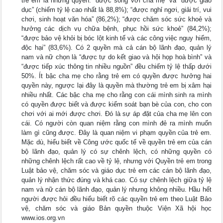
trẻ em là những quyền: “được sống với cha mẹ” và “được giáo
dục” (chiếm tỷ lệ cao nhất là 88,8%); “được nghỉ ngơi, giải trí, vui
chơi, sinh hoạt văn hóa” (86,2%); “được chăm sóc sức khoẻ và
hưởng các dịch vụ chữa bệnh, phục hồi sức khoẻ” (84,2%);
“được bảo vệ khỏi bị bóc lột kinh tế và các công việc nguy hiểm,
độc hại” (83,6%). Có 2 quyền mà cả cán bộ lãnh đạo, quản lý
nam và nữ chọn là “được tự do kết giao và hội họp hoà bình” và
“được tiếp xúc thông tin nhiều nguồn” đều chiếm tỷ lệ thấp dưới
50%. Ít bậc cha mẹ cho rằng trẻ em có quyền được hưởng hai
quyền này, ngược lại đây là quyền mà thường trẻ em bị xâm hại
nhiều nhất. Các bậc cha mẹ cho rằng con cái mình sinh ra mình
có quyền được biết và được kiểm soát bạn bè của con, cho con
chơi với ai mới được chơi. Đó là sự áp đặt của cha mẹ lên con
cái. Có người còn quan niệm rằng con mình đẻ ra mình muốn
làm gì cũng được. Đây là quan niệm vi phạm quyền của trẻ em.
Mặc dù, hiểu biết về Công ước quốc tế về quyền trẻ em của cán
bộ lãnh đạo, quản lý có sự chênh lệch, có những quyền có
những chênh lệch rất cao về tỷ lệ, nhưng với Quyền trẻ em trong
Luật bảo vệ, chăm sóc và giáo dục trẻ em các cán bộ lãnh đạo,
quản lý nhận thức đúng và khá cao. Có sự chênh lệch giữa tỷ lệ
nam và nữ cán bộ lãnh đạo, quản lý nhưng không nhiều. Hầu hết
người được hỏi đều hiểu biết rõ các quyền trẻ em theo Luật Bảo
vệ, chăm sóc và giáo Bản quyền thuộc Viện Xã hội học
www.ios.org.vn