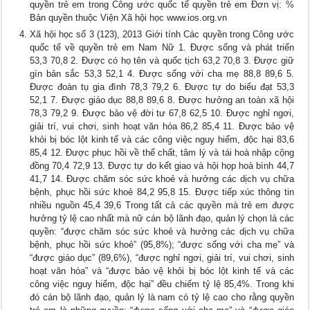
quyền trẻ em trong Công ước quốc tế quyền trẻ em Đơn vị: %
Bản quyền thuộc Viện Xã hội học www.ios.org.vn
Xã hội học số 3 (123), 2013 Giới tính Các quyền trong Công ước
quốc tế về quyền trẻ em Nam Nữ 1. Được sống và phát triển
53,3 70,8 2. Được có họ tên và quốc tịch 63,2 70,8 3. Được giữ
gìn bản sắc 53,3 52,1 4. Được sống với cha mẹ 88,8 89,6 5.
Được đoàn tụ gia đình 78,3 79,2 6. Được tự do biểu đạt 53,3
52,1 7. Được giáo dục 88,8 89,6 8. Được hưởng an toàn xã hội
78,3 79,2 9. Được bảo vệ đời tư 67,8 62,5 10. Được nghỉ ngơi,
giải trí, vui chơi, sinh hoạt văn hóa 86,2 85,4 11. Được bảo vệ
khỏi bị bóc lột kinh tế và các công việc nguy hiểm, độc hại 83,6
85,4 12. Được phục hồi về thể chất, tâm lý và tái hoà nhập cộng
đồng 70,4 72,9 13. Được tự do kết giao và hội họp hoà bình 44,7
41,7 14. Được chăm sóc sức khoẻ và hưởng các dịch vụ chữa
bệnh, phục hồi sức khoẻ 84,2 95,8 15. Được tiếp xúc thông tin
nhiều nguồn 45,4 39,6 Trong tất cả các quyền mà trẻ em được
hưởng tỷ lệ cao nhất mà nữ cán bộ lãnh đạo, quản lý chọn là các
quyền: “được chăm sóc sức khoẻ và hưởng các dịch vụ chữa
bệnh, phục hồi sức khoẻ” (95,8%); “được sống với cha mẹ” và
“được giáo dục” (89,6%), “được nghỉ ngơi, giải trí, vui chơi, sinh
hoạt văn hóa” và “được bảo vệ khỏi bị bóc lột kinh tế và các
công việc nguy hiểm, độc hại” đều chiếm tỷ lệ 85,4%. Trong khi
đó cán bộ lãnh đạo, quản lý là nam có tỷ lệ cao cho rằng quyền