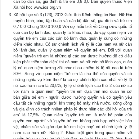
cán bộ dân số, gia đình & trẻ em 3,9 0,0 Bản quyền thuộc Viện
Xã hội học www.ios.org.vn
Xã hội học số 3 (123), 2013 Giới tính Kênh thông tin Nam Nữ Đài
truyền hình, báo, tập huấn và cán bộ dân số, gia đình và trẻ em
0,7 0,0 Chung 100,0 100,0 Với sự hiểu biết về Công ước quốc tế
của cán bộ lãnh đạo, quản lý là khác nhau, do vậy quan niệm về
quyền trẻ em của các cán bộ lãnh đạo, quản lý cũng có những
điểm khác nhau. Có sự chênh lệch về tỷ lệ của nam và nữ cán
bộ lãnh đạo, quản lý quan niệm về quyền trẻ em. Đối với quan
niệm “quyền trẻ em là những gì các em được hưởng để có điều
kiện phát triển toàn diện” thì cả nam và nữ cán bộ lãnh đạo, quản
lý có quan niệm tương đối như nhau chiếm tỷ lệ rất cao là trên
80%. Song với quan niệm “trẻ em là chủ thể của quyền và có
những nghĩa vụ kèm theo” là có sự chênh lệch cao nhất về tỷ lệ
nữ cao hơn nam là 20,8%; tỷ lệ chênh lệch cao thứ 2 của nữ so
với nam là quan niệm “quyền trẻ em dựa trên mối quan hệ cơ
bản giữa trẻ em - người được hưởng quyền và có quyền yêu
cầu tất cả những người lớn trong bộ máy nhà nước, cộng đồng
và gia đình có trách nhiệm pháp lý thực hiện các đòi hỏi của trẻ
em” là 17,5%. Quan niệm “quyền trẻ em là một bộ phận của
quyền con người” và “quyền trẻ em không phù hợp với việc bảo
vệ, chăm sóc và giáo dục trẻ em hiện nay” có chênh lệch tỷ lệ
nam cao hơn nữ. Bảng 2: Khác biệt giới trong quan niệm về
quyền trẻ em của cán bộ lãnh đạo, quản lý Đơn vị: % Giới tính