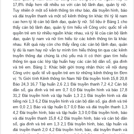
17,8% thấp hơn rất nhiều so với cán bộ lãnh đạo, quản lý nữ.
Tuy nhiên ở một số kênh thông tin như báo, đài truyền hình, báo
và đài truyền thanh và một số kênh thông tin khác thì tỷ lệ nam
cao hơn tỷ lệ cán bộ lãnh đạo, quản lý nữ. Số liệu ở Bảng 1 cho
thấy cán bộ lãnh đạo, quản lý tìm hiểu về Công ước quốc tế về
quyền trẻ em từ nhiều nguồn khác nhau, và tỷ lệ của cán bộ lãnh
đạo, quản lý nam và nữ tìm hiểu từ các kênh thông tin là khác
nhau. Kết quả này còn cho thấy rằng các cán bộ lãnh đạo, quản
lý dù là nam hay nữ vẫn tự mình tìm hiểu thông tin qua các kênh
truyền thông đại chúng là chủ yếu mà ít có thời gian tìm hiểu
thông tin qua các lớp tập huấn hay các cán bộ dân số, gia đình
và trẻ em. Bảng 1: Khác biệt giới trong nhận thức về nội dung
Công ước quốc tế về quyền trẻ em từ những kênh thông tin Đơn
vị: % Giới tính Kênh thông tin Nam Nữ Đài truyền hình 15,8 20,8
Báo 24,3 16,7 Tập huấn 2,6 2,1 Đài truyền thanh 7,2 4,2 Cán bộ
dân số, gia đình và trẻ em 0,7 0,0 Đài truyền hình và báo 17,8
31,2 Đài truyền hình và tập huấn 1,3 2,1 Đài truyền hình và đài
tiếng nói 1,3 6,2 Đài truyền hình và cán bộ dân số, gia đình và trẻ
em 0,0 2,1 Báo và tập huấn 0,7 0,0 Báo và đài truyền thanh 1,3
4,2 Đài truyền hình, báo và tập huấn 3,3 0,0 Đài truyền hình, báo
và đài truyền thanh 15,8 4,2 Đài truyền hình, báo và cán bộ dân
số, gia đình và trẻ em 1,3 2,1 Đài truyền hình, báo, tập huấn và
đài truyền thanh 2,0 4,2 Đài truyền hình, báo, đài truyền thanh và