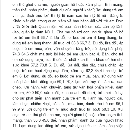
em thù ghét cha mẹ, người giám hộ hoặc xâm phạm tính mạng,
thân thể, nhân phẩm, danh dự của người khác”; “lợi dụng trẻ em
vì mục đích trục lợi” thì tỷ lệ nam cao hơn tỷ lệ nữ. Bảng 5:
Khác biệt giới trong quan niệm về bạo hành đối với trẻ em Đơn
vị:% Giới tính Quan niệm về bạo hành trẻ em của cán bộ lãnh
đạo, quản lý Nam Nữ 1. Cha mẹ bỏ rơi con, người giám hộ bỏ
rơi trẻ em 65,8 66,7 2. Dụ dỗ, lôi kéo trẻ em đi lang thang; lợi
dụng trẻ em lang thang để trục lợi 65,8 66,7 3. Dụ dỗ, lừa dối, ép
buộc trẻ em mua, bán, vận chuyển, tàng trữ, sử dụng trái phép
74,3 64,6 chất ma tuý; lôi kéo trẻ em đánh bạc 4. Bán, cho trẻ
em sử dụng rượu, bia, thuốc lá, chất kích thích khác có hại cho
sức khoẻ 57,2 70,8 5. Dụ dỗ, lừa dối, dẫn dắt, chứa chấp, ép
buộc trẻ em hoạt động mại dâm; xâm hại 82,2 85,4 tình dục trẻ
em 6. Lợi dụng, dụ dỗ, ép buộc trẻ em mua, bán, sử dụng văn
hoá phẩm kích động bạo 69,1 70,8 lực, đồi trụy 7. Làm ra, sao
chép, lưu hành, vận chuyển, tàng trữ văn hoá phẩm khiêu dâm
trẻ em; 50,0 50,0 sản xuất, kinh doanh đồ chơi, trò chơi có hại
cho sự phát triển lành mạnh của trẻ em 8. Hành hạ, ngược đãi,
làm nhục, chiếm đoạt, bắt cóc, mua bán, đánh tráo trẻ em 96,1
97,9 9. Lợi dụng trẻ em vì mục đích trục lợi 65,8 58,3 10. Xúi
giục trẻ em thù ghét cha mẹ, người giám hộ hoặc xâm phạm tính
mạng, thân 55,3 45,8 thể, nhân phẩm, danh dự của người khác
11. Lạm dụng lao động trẻ em, sử dụng trẻ em làm công việc