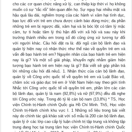
cho các cơ quan chức năng xử lý, can thiệp kịp thời vì họ không
muốn có sự “rắc rối” liên quan đến họ. Sự nguy hại nhiều mặt và
hậu quả lâu dài, nghiêm trọng của các hành vi xâm hại tình dục,
bạo lực đối với trẻ em chưa được cảnh báo đúng mức; đa phần
những trẻ em bị ngược đãi, xâm hại và bị bóc lột có tâm lý mặc
cảm, tự ti hoặc tâm lý thù hận đối với xã hội và sau này khi
trưởng thành nhiều em trong số đó cũng ứng xử tương tự đối
với người khác. Câu hỏi đặt ra là: đội ngũ cán bộ lãnh đạo và
quản lý hiện nay có nhận thức như thế nào về quyền trẻ em và
vấn đề bạo hành trẻ em? Nguyên nhân của bạo hành trẻ em hiện
nay là gì? Và một số giải pháp, khuyến nghị nhằm giảm hiện
tượng bạo hành trẻ em hiện nay là gì? Bài viết sẽ góp phần trả
lời những câu hỏi đã nêu1. 1. Nhận thức của cán bộ lãnh đạo,
quản lý về Công ước quốc tế về quyền trẻ em và Luật Bảo vệ,
chăm sóc và giáo dục trẻ em ở Việt Nam hiện nay theo giới tính
Nhắc tới Công ước quốc tế về quyền trẻ em, phần lớn các cán
bộ lãnh đạo, quản lý là nam (92,8%) và nữ (97,9%) đều đã nghe
tới Công ước này. Trong đó tỷ lệ cán bộ nam (13,8%) * TS, Học
viện Chính trị-Hành chính Quốc gia Hồ Chí Minh. ThS, Học viện
Chính trị-Hành chính khu vực I. 1 Những số liệu trong bài viết
này do chính tác giả khảo sát với số mẫu là 200 cán bộ lãnh đạo,
quản lý ở các lớp cao cấp lý luận chính trị tập trung và không tập
trung đang học tại trung tâm học viện Chính trị-Hành chính Quốc