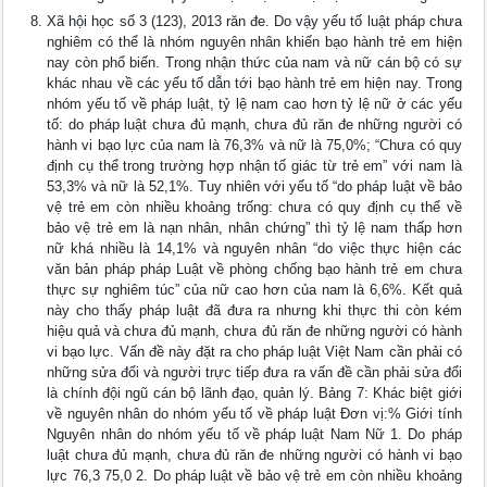
Xã hội học số 3 (123), 2013 răn đe. Do vậy yếu tố luật pháp chưa
nghiêm có thể là nhóm nguyên nhân khiến bạo hành trẻ em hiện
nay còn phổ biến. Trong nhận thức của nam và nữ cán bộ có sự
khác nhau về các yếu tố dẫn tới bạo hành trẻ em hiện nay. Trong
nhóm yếu tố về pháp luật, tỷ lệ nam cao hơn tỷ lệ nữ ở các yếu
tố: do pháp luật chưa đủ mạnh, chưa đủ răn đe những người có
hành vi bạo lực của nam là 76,3% và nữ là 75,0%; “Chưa có quy
định cụ thể trong trường hợp nhận tố giác từ trẻ em” với nam là
53,3% và nữ là 52,1%. Tuy nhiên với yếu tố “do pháp luật về bảo
vệ trẻ em còn nhiều khoảng trống: chưa có quy định cụ thể về
bảo vệ trẻ em là nạn nhân, nhân chứng” thì tỷ lệ nam thấp hơn
nữ khá nhiều là 14,1% và nguyên nhân “do việc thực hiện các
văn bản pháp pháp Luật về phòng chống bạo hành trẻ em chưa
thực sự nghiêm túc” của nữ cao hơn của nam là 6,6%. Kết quả
này cho thấy pháp luật đã đưa ra nhưng khi thực thi còn kém
hiệu quả và chưa đủ mạnh, chưa đủ răn đe những người có hành
vi bạo lực. Vấn đề này đặt ra cho pháp luật Việt Nam cần phải có
những sửa đổi và người trực tiếp đưa ra vấn đề cần phải sửa đổi
là chính đội ngũ cán bộ lãnh đạo, quản lý. Bảng 7: Khác biệt giới
về nguyên nhân do nhóm yếu tố về pháp luật Đơn vị:% Giới tính
Nguyên nhân do nhóm yếu tố về pháp luật Nam Nữ 1. Do pháp
luật chưa đủ mạnh, chưa đủ răn đe những người có hành vi bạo
lực 76,3 75,0 2. Do pháp luật về bảo vệ trẻ em còn nhiều khoảng