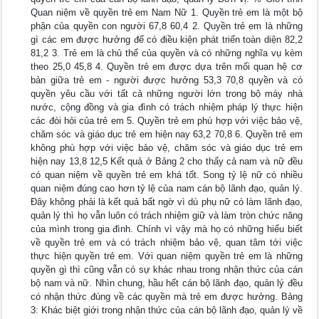
Quan niệm về quyền trẻ em Nam Nữ 1. Quyền trẻ em là một bộ
phận của quyền con người 67,8 60,4 2. Quyền trẻ em là những
gì các em được hưởng để có điều kiện phát triển toàn diện 82,2
81,2 3. Trẻ em là chủ thể của quyền và có những nghĩa vụ kèm
theo 25,0 45,8 4. Quyền trẻ em được dựa trên mối quan hệ cơ
bản giữa trẻ em - người được hưởng 53,3 70,8 quyền và có
quyền yêu cầu với tất cả những người lớn trong bộ máy nhà
nước, cộng đồng và gia đình có trách nhiệm pháp lý thực hiện
các đòi hỏi của trẻ em 5. Quyền trẻ em phù hợp với việc bảo vệ,
chăm sóc và giáo dục trẻ em hiện nay 63,2 70,8 6. Quyền trẻ em
không phù hợp với việc bảo vệ, chăm sóc và giáo dục trẻ em
hiện nay 13,8 12,5 Kết quả ở Bảng 2 cho thấy cả nam và nữ đều
có quan niệm về quyền trẻ em khá tốt. Song tỷ lệ nữ có nhiều
quan niệm đúng cao hơn tỷ lệ của nam cán bộ lãnh đạo, quản lý.
Đây không phải là kết quả bất ngờ vì dù phụ nữ có làm lãnh đạo,
quản lý thì họ vẫn luôn có trách nhiệm giữ và làm tròn chức năng
của mình trong gia đình. Chính vì vậy mà họ có những hiểu biết
về quyền trẻ em và có trách nhiệm bảo vệ, quan tâm tới việc
thực hiện quyền trẻ em. Với quan niệm quyền trẻ em là những
quyền gì thì cũng vẫn có sự khác nhau trong nhận thức của cán
bộ nam và nữ. Nhìn chung, hầu hết cán bộ lãnh đạo, quản lý đều
có nhận thức đúng về các quyền mà trẻ em được hưởng. Bảng
3: Khác biệt giới trong nhận thức của cán bộ lãnh đạo, quản lý về