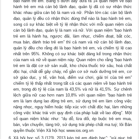
bạo hành trẻ em. Bảng 5 dưới đây đưa ra 14 quan niệm về bạo
hành trẻ em mà cán bộ lãnh đạo, quản lý đã có sự nhận thức
khác nhau giữa cán bộ là nam và nữ. Phần lớn các cán bộ lãnh
đạo, quản lý đều có nhận thức đúng thế nào là bạo hành trẻ em,
song có sự khác biệt về tỷ lệ nhận thức với mỗi quan niệm của
cán bộ lãnh đạo, quản lý là nam và nữ. Với quan niệm “bạo hành
trẻ em là hành hạ, ngược đãi, làm nhục, chiếm đoạt, bắt cóc,
mua bán, đánh tráo trẻ em” thì cả nam và nữ cán bộ lãnh đạo,
quản lý đều cho rằng đó là bạo hành trẻ em, và chiếm tỷ lệ cao
nhất trên 95%. Không có sự khác biệt đáng kể trong nhận thức
của nam và nữ về quan niệm này. Quan niệm cho rằng “bạo hành
trẻ em là đặt cơ sở sản xuất, kho chứa thuốc trừ sâu, hoá chất
độc hại, chất dễ gây cháy, nổ gần cơ sở nuôi dưỡng trẻ em, cơ
sở giáo dục, y tế, văn hoá, điểm vui chơi, giải trí của trẻ em”
chiếm tỷ lệ thấp nhất trong tất cả các quan niệm về bạo hành trẻ
em, trong đó tỷ lệ của nam là 43,5% và nữ là 41,5%. Sự chênh
lệch giữa nữ cao hơn nam 10,8% với quan niệm “bạo hành trẻ
em là lạm dụng lao động trẻ em, sử dụng trẻ em làm công việc
nặng nhọc, nguy hiểm hoặc tiếp xúc với chất độc hại, làm những
công việc khác trái với quy định của pháp luật về lao động”. Một
số quan niệm khác như: “dụ dỗ, lừa dối, ép buộc trẻ em mua,
bán, vận chuyển, tàng trữ, sử dụng trái phép chất ma tuý; lôi Bản
quyền thuộc Viện Xã hội học www.ios.org.vn
Xã hội học số 3 (123), 2013 kéo trẻ em đánh bạc”; “xúi giục trẻ