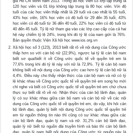
gia Hồ Chí Minh năm 2013. Trong đó học viên 03 lớp tập trung là
120 học viên và 01 lớp không tập trung là 80 học viên. Với độ
tuổi của các học viên thấp nhất là 29 tuổi và cao nhất là 55 tuổi,
43% học viên, 16% học viên có độ tuổi từ 29 đến 35 tuổi, 43%
học viên có độ tuổi từ 36 đến 40 tuổi, 22% học viên có độ tuổi từ
40 đến 45 tuổi. Tỷ lệ nữ tham gia vào các lớp cao cấp của cả hai
hệ này chiếm tỷ lệ 24%, trong khi đó tỷ lệ của nam giới là 76%.
Bản quyền thuộc Viện Xã hội học www.ios.org.vn
Xã hội học số 3 (123), 2013 biết rất rõ về nội dung của Công ước
thấp hơn so với cán bộ nữ (22,9%), ngược lại tỷ lệ cán bộ nam
biết sơ qua/biết ít về Công ước quốc tế về quyền trẻ em là
77,6% trong khi đó tỷ lệ này với nữ là 72,9%. Tỷ lệ cán bộ nam
không biết về nội dung của Công ước cao hơn tỷ lệ cán bộ nữ là
4,4%. Điều này cho thấy nhận thức của cán bộ nam và nữ có tỷ
lệ khác nhau về Công ước quốc tế về quyền trẻ em song họ mới
chỉ nghe và biết có Công ước quốc tế về quyền trẻ em chứ chưa
thực sự biết rất rõ về nó. Nhận thức của cán bộ lãnh đạo, quản
lý có sự khác nhau giữa cán bộ nam và cán bộ nữ về các nội
dung của Công ước quốc tế về quyền trẻ em, do vậy, khi hỏi cán
bộ lãnh đạo, quản lý biết nội dung Công ước quốc tế quyền trẻ
em từ nguồn thông tin nào thì cũng có sự khác nhau giữa các
cán bộ lãnh đạo, quản lý nam và nữ. 31,2% cán bộ lãnh đạo,
quản lý nữ biết từ nguồn đài truyền hình và báo thì cán bộ lãnh
đạo, quản lý nam biết nội dung của Công ước từ nguồn này là