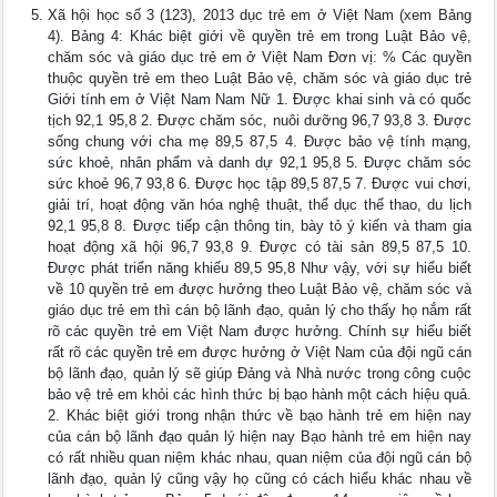
Xã hội học số 3 (123), 2013 dục trẻ em ở Việt Nam (xem Bảng
4). Bảng 4: Khác biệt giới về quyền trẻ em trong Luật Bảo vệ,
chăm sóc và giáo dục trẻ em ở Việt Nam Đơn vị: % Các quyền
thuộc quyền trẻ em theo Luật Bảo vệ, chăm sóc và giáo dục trẻ
Giới tính em ở Việt Nam Nam Nữ 1. Được khai sinh và có quốc
tịch 92,1 95,8 2. Được chăm sóc, nuôi dưỡng 96,7 93,8 3. Được
sống chung với cha mẹ 89,5 87,5 4. Được bảo vệ tính mạng,
sức khoẻ, nhân phẩm và danh dự 92,1 95,8 5. Được chăm sóc
sức khoẻ 96,7 93,8 6. Được học tập 89,5 87,5 7. Được vui chơi,
giải trí, hoạt động văn hóa nghệ thuật, thể dục thể thao, du lịch
92,1 95,8 8. Được tiếp cận thông tin, bày tỏ ý kiến và tham gia
hoạt động xã hội 96,7 93,8 9. Được có tài sản 89,5 87,5 10.
Được phát triển năng khiếu 89,5 95,8 Như vậy, với sự hiểu biết
về 10 quyền trẻ em được hưởng theo Luật Bảo vệ, chăm sóc và
giáo dục trẻ em thì cán bộ lãnh đạo, quản lý cho thấy họ nắm rất
rõ các quyền trẻ em Việt Nam được hưởng. Chính sự hiểu biết
rất rõ các quyền trẻ em được hưởng ở Việt Nam của đội ngũ cán
bộ lãnh đạo, quản lý sẽ giúp Đảng và Nhà nước trong công cuộc
bảo vệ trẻ em khỏi các hình thức bị bạo hành một cách hiệu quả.
2. Khác biệt giới trong nhận thức về bạo hành trẻ em hiện nay
của cán bộ lãnh đạo quản lý hiện nay Bạo hành trẻ em hiện nay
có rất nhiều quan niệm khác nhau, quan niệm của đội ngũ cán bộ
lãnh đạo, quản lý cũng vậy họ cũng có cách hiểu khác nhau về