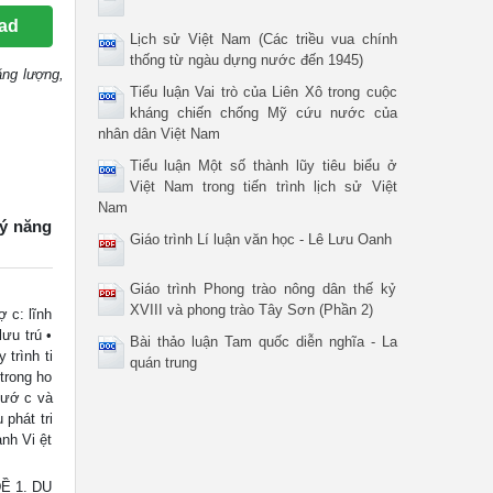
ad
Lịch sử Việt Nam (Các triều vua chính
thống từ ngàu dựng nước đến 1945)
ăng lượng,
Tiểu luận Vai trò của Liên Xô trong cuộc
kháng chiến chống Mỹ cứu nước của
nhân dân Việt Nam
Tiểu luận Một số thành lũy tiêu biểu ở
Việt Nam trong tiến trình lịch sử Việt
Nam
lý năng
Giáo trình Lí luận văn học - Lê Lưu Oanh
Giáo trình Phong trào nông dân thế kỷ
XVIII và phong trào Tây Sơn (Phần 2)
ợ c: lĩnh
ưu trú •
Bài thảo luận Tam quốc diễn nghĩa - La
 trình ti
quán trung
 trong ho
nướ c và
phát tri
nh Vi ệt
Ề 1. DU