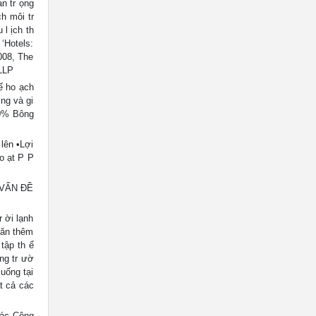
an tr ọng
h môi tr
l ịch th
‘Hotels:
008, The
 LLP
ế ho ạch
ng và gi
50% Bông
 lên •Lợi
ho ạt P P
 VẤN ĐỀ
 ời lạnh
h ăn thêm
 tập th ể
ong tr ườ
uống tại
t cả các
Tác Cộng