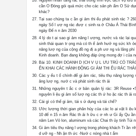
Nguyên nhân tăng rác thải trong lĩnh vực dịch vụ lưu
cần O Đóng gói quá mức cho các sản ph ẩm O Sử dụng 
khác?
Tại sao chúng ta c ần gi ảm thi ểu phát sinh rác ? 2
ngày Số l ượ ng rác đượ c sinh ra ở Châu Á Thái Bình
ngày Đế n n ăm 2030
4 lý do t ại sao gi ảm năng l ượng, nước và rác lại qu
sinh thái quan tr ọng mà có th ể ảnh hưở ng sức kh ỏ
năng lượ ng của cộng đồ ng đị a ph ươ ng và lãng phí
Kinh doanh. Bạn đang không đáp ứng mong đợ i của ng
Bài 10. KINH DOANH D ỊCH V Ụ L ƯU TRÚ CÓ TRÁ
ỂN KHAI CÁC HÀNH ĐỘNG GI ẢM THI ỂU RÁC TH
Các y ếu t ố chính để gi ảm rác, tiêu thụ năng lượng
ăng lượ ng, nướ c và phát sinh rác th ải
Những nguyên t ắc c ơ bản quản lý rác: 3R Reuse •S
nguyên li ệu gi ảm số lượ ng các th ứ ho ặc rác th ải 
Cái gì có thể gi ảm, tái s ử dụng và tái chế?
Ước lượng thời gian phân hủy của các lo ại vật li ệ
10 đế n 15 n ăm Rác th ải h ữu c ơ nh ư Gi ấy Qu ần 
năm Len Vỏ lon, aluminum và các Chai th ủy tinh Túi nil
Gi ảm tiêu thụ năng l ượng trong phòng khách Tr ần nh
d ưỡ ng - Nh ận th ức -Nướ c nóng nhà t ắm