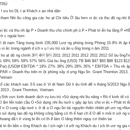
 TRÚ
 l ưu trú DL t ại Khách s ạn nhà dân
 tham Nhi ều công gia các ho ạt Chi tiêu Ở lâu hơn vi ệc và thu độ ng nhi ề
 vi ệc và thu nh ập P • Doanh thu cho chính ph ủ P • Phát tri ển hạ tầng P •Hỗ
nướ c ngoài hơn
Vi ệt nam Tăng trung bình 235,000 Lượ ng phòng trong Phòng 15.9% th ập 
vi ệc trong ngành d ịch v ụ l ưu trú và ăn u ống trong n ăm 2011
ệu ho ạt độ ng chính 3 4 5 2011 2012 2011 2012 2011 2012 Số bu ồngTr
66% 69% 59% 59% 57% 56% Giá bu ồng (USD) TB $46 $47 $93 $88 $123 $1
RevPar) (USD)# EBITDA ^ 19% 27% 38% 29% 28% 35% ^ EBITDA = Thu nh ập
RevPAR = Doanh thu trên m ột phòng xây d ựng Ngu ồn: Grant Thornton 2013,
Vietnam
ố các khách sạn 3-5 sao ở Vi ệt Nam Dữ li ệu tính đế n tháng 5/2013 Ngu ồ
 2013 , Grant Thornton, Vietnam
ĩnh vực kinh doanh dịch vụ lưu trú •Sử dụng nhi ều năng • Rò rỉ kinh tế có 
O ấm lến toàn cầu O •Sử dụng nhi ều nướ c gây áp lực cho vi ệc • Phát tri ể
đế n O cung cấp nướ c ở đị a O ngu ồn tài nguyên thiên nhiên ph ươ ng •Nướ
n sử dụng lao độ ng không công bằng có th ể hạn ch ế O đế n môi tr ườ ng 
á hoang đấ t ở vùng bi ển có th ể làm O tăng thêm nguy cơ thiên tai
 tri ển bền v ững Khách du l ịch ngh ỉ d ưỡ ng Khách du l ịch th ươ ng gia 