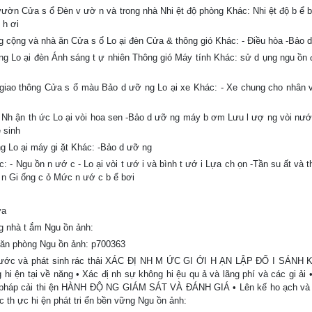
 vườn Cửa s ổ Đèn v ườ n và trong nhà Nhi ệt độ phòng Khác: Nhi ệt độ b ể b
 h ơi
g cộng và nhà ăn Cửa s ổ Lo ại đèn Cửa & thông gió Khác: - Điều hòa -Bảo 
ng Lo ại đèn Ánh sáng t ự nhiên Thông gió Máy tính Khác: sử d ụng ngu ồn 
 giao thông Cửa s ổ màu Bảo d ưỡ ng Lo ại xe Khác: - Xe chung cho nhân v
- Nh ận th ức Lo ại vòi hoa sen -Bảo d ưỡ ng máy b ơm Lưu l ượ ng vòi nướ
 sinh
ọng Lo ại máy gi ặt Khác: -Bảo d ưỡ ng
- Ngu ồn n ướ c - Lo ại vòi t ướ i và bình t ướ i Lựa ch ọn -Tần su ất và t
 n Gi ống c ỏ Mức n ướ c b ể bơi
ựa
ng nhà t ắm Ngu ồn ảnh:
 v ăn phòng Ngu ồn ảnh: p700363
 nước và phát sinh rác thải XÁC ĐỊ NH M ỨC GI ỚI H ẠN LẬP ĐỐ I SÁNH 
ện tại về năng • Xác đị nh sự không hi ệu qu ả và lãng phí và các gi ải •
ác pháp cải thi ện HÀNH ĐỘ NG GIÁM SÁT VÀ ĐÁNH GIÁ • Lên kế ho ạch và 
ệc th ực hi ện phát tri ển bền vững Ngu ồn ảnh: