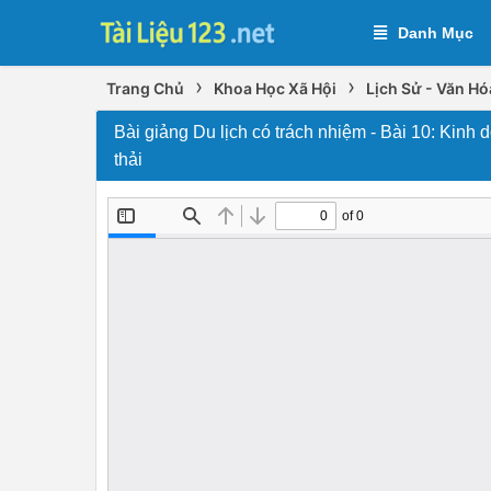
Danh Mục
›
›
Trang Chủ
Khoa Học Xã Hội
Lịch Sử - Văn Hó
Bài giảng Du lịch có trách nhiệm - Bài 10: Kinh 
thải