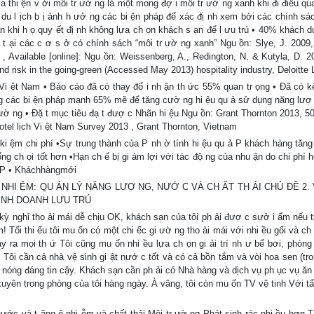
a thi ện v ới môi tr ườ ng là một mong đợ i môi tr ườ ng xanh khi đi điều qu
du l ịch b ị ảnh h ưở ng các bi ện pháp để xác đị nh xem bởi các chính sác
khi h ọ quy ết đị nh không lựa ch ọn khách s ạn để l ưu trú • 40% khách du 
ú t ại các c ơ s ở có chính sách “môi tr ườ ng xanh” Ngu ồn: Slye, J. 2009, 
, Available [online]: Ngu ồn: Weissenberg, A., Redington, N. & Kutyla, D. 2
and risk in the going-green (Accessed May 2013) hospitality industry, Deloitte
Vi ệt Nam • Báo cáo đã có thay đổ i nh ận th ức 55% quan tr ọng • Đã có k
 các bi ện pháp mạnh 65% mẽ để tăng cườ ng hi ệu qu ả sử dụng năng lượ 
r ườ ng • Đặ t mục tiêu đạ t đượ c Nhãn hi ệu Ngu ồn: Grant Thornton 2013, 
tel lịch Vi ệt Nam Survey 2013 , Grant Thornton, Vietnam
 ki ệm chi phí •Sự trung thành của P nh ờ tính hi ệu qu ả P khách hàng tăng
ng ch ọi tốt hơn •Hạn ch ế bị gi ảm lợi với tác độ ng của nhu ận do chi phí 
nh P • Kháchhàngmới
 NHI ỆM: QU ẢN LÝ NĂNG LƯỢ NG, NƯỚ C VÀ CH ẤT TH ẢI CHỦ ĐỀ 2.
INH DOANH LƯU TRÚ
kỳ nghỉ tho ải mái dễ chịu OK, khách sạn của tôi ph ải đượ c sưở i ấm nếu tr
! Tối thi ểu tôi mu ốn có một chi ếc gi ườ ng tho ải mái với nhi ều gối và c
bày ra mọi th ứ Tôi cũng mu ốn nhi ều lựa ch ọn gi ải trí nh ư bể bơi, phòng
 Tôi cần cả nhà vệ sinh gi ật nướ c tốt và có cả bồn tắm và vòi hoa sen (tr
c nóng đáng tin cậy. Khách sạn cần ph ải có Nhà hàng và dịch vụ ph ục vụ ăn 
uyên trong phòng của tôi hàng ngày. À vâng, tôi còn mu ốn TV vệ tinh Với tấ
 nước và t ăng ô nhi ễm và chất thải Môi tr ườ ng Phát sinh rác nhi ều hơn 