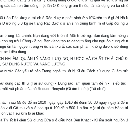
 trú O Cách cất gi ữ và xử lý không đúng O Ướ c lượ ng quá về số lượ ng s
các sản ph ẩm dùng một lần O Không gi ảm thi ểu, tái sử dụng và tái ch 
600 t ấn Rác đượ c tái ch ế Rác đượ c phát sinh ở <10%trên th ế gi ới Hà N
 D ươ ng 5.3 kg sẽ t ăng Rác đượ c s ản sinh trung bình m ột Gấp đôi ng ư
an tr ọng Tài chính. Bạn đang vứt ti ền đi Môi tr ườ ng. Bạn đang làm hỏng 
e con ng ườ i Cộng đồ ng. Bạn đang tạo ra căng th ẳng cho ngu ồn cung về 
 ngu ồn tài nguyên trong vi ệc sản xu ất các sản ph ẩm không đượ c sử dụng
 ườ i tiêu dùng.
CH NHI ỆM: QU ẢN LÝ NĂNG L ƯỢ NG, N ƯỚ C VÀ CH ẤT TH ẢI CHỦ ĐỀ
ẢI, SỬ DỤNG NƯỚC VÀ NĂNG LƯỢNG
 và nước Các yếu tố bên Trang ngoài thi ết bị Ki ểu Cách sử dụng Gi ảm sử
ử dụng các th ứ (Tái sử dụng) • Dùng rác làm quan tâm đế n • Ti ếp tục
ra một vài ph ần của nó Reduce Recycle (Gi ảm thi ểu) (Tái ch ế)
u khác nhau 55 đế đế nn 1010 ngàyngày 1010 đế đếnn 30 30 ngày ngày 2 đế n
áo v ải Gỗ rau và v ỏ hoa qu ả 100 đế n 500 1 n ăm Một tri ệu năm Hàng tr
on vật li ệu kim lo ại khác
à Thi ết b ị điện Sử d ụng Cửa s ổ điều hòa Đèn Khác: - Ki ểm soát ngu ồn đ