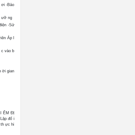
 ơi -Bảo
d ưỡ ng
điện -Sử
iên Áp l
 c vào b
h ời gian
KI ỂM ĐỊ
Lập đố i
th ực hi