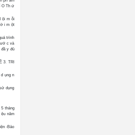
ản ph ẩm
ế O Th ứ
 ội m ỗi
ờ i m ột
quá trình
nướ c và
 đầ y đủ
 3. TRI
 d ụng n
 sử dụng
 5 tháng
i ệu năm
iện -Bảo