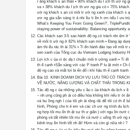
r ằng khách s ạn thân • 90% khách du l ịch th ươ ng gi
xa • 38% khách du l ịch th ươ ng gia có • 75% khách 
ườ ng khách s ạn có môi tr ườ ng xanh của khách s ạn 
ươ ng gia sẵn sàng tr ả nhi ều ti ền h ơn nếu l ưu tr
What’s Keeping You From Going Green?’, TriplePundit 
staying power of sustainability: Balancing opportunity 
Các khách sạn 3-5 sao hành độ ng có trách nhi ệm ở 
về môi tr ườ ng ở 82% khách sạn mình • Đang áp dụng
ảm thi ểu rác th ải 31% • Ti ến hành đào tạo về môi t
sen xanh của Tổng cục du Vietnam Lodging Industry Ho
Lợi ích c ủa vi ệc đạ t chuẩn môi tr ường xanh • Ti ết
th ế cạnh •Sẵn sàng với các P tranh P lu ật mới • Ch ố
độ ng cao và mất lợi bi ến đổ i khí hậu th ế cạnh tra
Bài 10. KINH DOANH DỊCH VỤ LƯU TRÚ CÓ TRÁCH
VỀ NƯỚC, NĂNG LƯỢNG VÀ CHẤT THẢI TRONG K
Tác độ ng c ủa những yêu c ầu c ủa khách du lịch v ề 
– nh ưng cũng ph ải có điều hòa không khí nếu tr ời ấm
và bu ồng ngh ỉ của tôi ph ải rộng rãi để tôi có th ể 
hình, Phòng cho tr ẻ em và các ch ươ ng trình du lịch.
ng hợp tôi mu ốn th ật sự th ư giãn ) với ngu ồn nướ 
phòng và tất nhiên tôi mu ốn cả nướ c uống th ườ ng x
kênh truy ền hình tốt nh ất! Hừm và còn gì nữa nh ỉ ?
Tác độ ng c ủa vi ệc tiêu thụ quá nhi ều năng lượng,