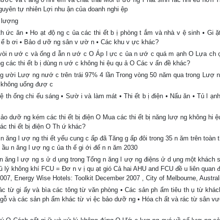
nguyên tự nhiên Lợi nhu ận của doanh nghi ệp
g lượng
h ức ăn • Ho ạt độ ng c ủa các thi ết b ị phòng t ắm và nhà v ệ sinh • Gi ặt
 ể b ơi • Bảo d ưỡ ng sân v ườ n • Các khu v ực khác?
ỉ vòi n ướ c và ống d ẫn n ướ c O Áp l ực c ủa n ướ c quá m ạnh O Lựa ch ọ
ng các thi ết b ị dùng n ướ c không hi ệu qu ả O Các v ấn đề khác?
ng ười Lượ ng nướ c trên trái 97% 4 lần Trong vòng 50 năm qua trong Lượ 
ặn không uống đượ c
 th ống chi ếu sáng • Sườ i và làm mát • Thi ết b ị điện • Nấu ăn • Tủ l ạn
Bảo dưỡ ng kém các thi ết bị điện O Mua các thi ết bị năng lượ ng không hi ệ
c thi ết bị điện O Th ứ khác?
n ăng l ượ ng thi ết yếu cung c ấp đã Tăng g ấp đôi trong 35 n ăm trên toàn t
c ầu n ăng l ượ ng c ủa th ế gi ới đế n n ăm 2030
 ăng l ượ ng s ử d ụng trong Tổng n ăng l ượ ng điệns ử d ụng một khách s
ủ lý không khí FCU = Đơ n v ị qu ạt gió Cả hai AHU and FCU đề u liên quan đ
007, Energy Wise Hotels: Toolkit December 2007 , City of Melbourne, Austral
Rác từ gi ấy và bìa các tông từ văn phòng • Các sản ph ẩm tiêu th ụ từ khác
, gỗ và các sản ph ẩm khác từ vi ệc bảo dưỡ ng • Hóa ch ất và rác từ sân vư