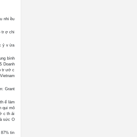
u nhi ều
 tr ợ chi
k ỷ v ừa
ung bình
25 Doanh
 tr ướ c
 Vietnam
n: Grant
th ể làm
n qui mô
 c th ải
và sức O
• 87% tin