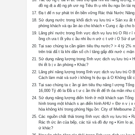
đồ ng đị a độ ng ph ươ ng Tiêu th ụ nhi ều ngu ồn tài 
Đạ t đế n sự phát tri ển bền vững Rác thải Nước Năn
Sử dụng nước trong khối dịch vụ lưu trú • Sản xu ất t
phòng khách và qu ần áo cho khách • Cung c ấp cho b
Lãng phí nước trong lĩnh vực dịch vụ lưu trú O Rò r 
ồng ch ưa t ốt yêu c ầu nhi ều n ướ c t ướ i O Sử d ụ
Tại sao chúng ta cần giảm tiêu thụ nước? > 4 tỷ 2% 
trên trái đấ t là khi dân số ch ỉ tăng gấp đôi nướ c m
Sử dụng năng lượng trong lĩnh vực dịch vụ lưu trú • Hệ
thi ết b ị v ăn phòng • Khác?
Lãng phí năng lượng trong lĩnh vực dịch vụ lưu trú O 
Cách làm mát và sưở i không hi ệu qu ả O Không tắt cá
Tại sao chúng ta c ần gi ảm tiêu thụ năng l ượng Tổng 
16,000 Tỷ đô la Đầ u t ư c ần thi ết để th ỏa mãn nhu 
Sử dụng năng lượng điển hình ở một khách sạn Tổng n
hình trong một khách s ạn điển hình AHU = Đơ n v ị x 
hòa không khí trong phòng Ngu ồn: City of Melbourne 2
Các nguồn chất thải trong lĩnh vực dịch vụ lưu trú • 
Rác th ức ăn của bếp, các túi và đồ đự ng • Kim lo ại
ứ khác?