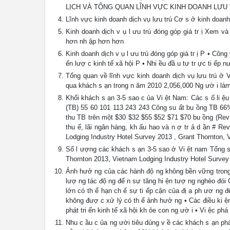
LỊCH VÀ TỔNG QUAN LĨNH VỰC KINH DOANH LƯU
Lĩnh vực kinh doanh dịch vụ lưu trú Cơ s ở kinh doanh
Kinh doanh dịch v ụ l ưu trú đóng góp giá tr ị Xem và
hơn nh ập hơn hơn
Kinh doanh dịch v ụ l ưu trú đóng góp giá tr ị P • Công
ến lượ c kinh tế xã hội P • Nhi ều đầ u tư tr ực ti ếp 
Tổng quan về lĩnh vực kinh doanh dịch vụ lưu trú ở 
qua khách s ạn trong n ăm 2010 2,056,000 Ng ườ i làm 
Khối khách s ạn 3-5 sao c ủa Vi ệt Nam: Các s ố li 
(TB) 55 60 101 113 243 243 Công su ất bu ồng TB 
thu TB trên một $30 $32 $55 $52 $71 $70 bu ồng (
thu ế, lãi ngân hàng, kh ấu hao và n ợ tr ả d ần # 
Lodging Industry Hotel Survey 2013 , Grant Thornton, 
Số l ượng các khách s ạn 3-5 sao ở Vi ệt nam Tổng s
Thornton 2013, Vietnam Lodging Industry Hotel Survey
Ảnh hưở ng của các hành độ ng không bền vững trong l
lượ ng tác độ ng đế n sự tăng hi ện tượ ng nghèo đói 
lớn có th ể hạn ch ế sự ti ếp cận của đị a ph ươ ng 
không đượ c xử lý có th ể ảnh hưở ng • Các điều ki ệ
phát tri ển kinh tế xã hội kh ỏe con ng ườ i • Vi ệc ph
Nhu c ầu c ủa ng ười tiêu dùng v ề các khách s ạn phát