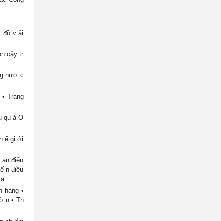
 đồ v ải
n cây tr
ng nướ c
h • Trang
u qu ả O
h ế gi ới
 ạn điển
ế n điều
ia
h hàng •
ờ n • Th