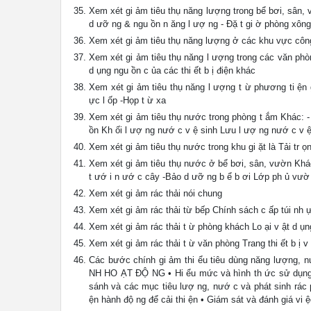
Xem xét gi ảm tiêu thụ năng lượng trong bể bơi, sân,
d ưỡ ng & ngu ồn n ăng l ượ ng - Đặ t gi ờ phòng xông
Xem xét gi ảm tiêu thụ năng lượng ở các khu vực côn
Xem xét gi ảm tiêu thụ năng l ượng trong các văn phò
d ụng ngu ồn c ủa các thi ết b ị điện khác
Xem xét gi ảm tiêu thụ năng l ượng t ừ phương ti ện
ực l ốp -Họp t ừ xa
Xem xét gi ảm tiêu thụ nước trong phòng t ắm Khác: 
ồn Kh ối l ượ ng nướ c v ệ sinh Lưu l ượ ng nướ c v ệ
Xem xét gi ảm tiêu thụ nước trong khu gi ặt là Tải tr 
Xem xét gi ảm tiêu thụ nước ở bể bơi, sân, vườn Khác: 
t ướ i n ướ c cây -Bảo d ưỡ ng b ể b ơi Lớp ph ủ vườ
Xem xét gi ảm rác thải nói chung
Xem xét gi ảm rác thải từ bếp Chính sách c ấp túi nh 
Xem xét gi ảm rác thải t ừ phòng khách Lo ại v ật d ụ
Xem xét gi ảm rác thải t ừ văn phòng Trang thi ết b ị
Các bước chính gi ảm thi ểu tiêu dùng năng lượng,
NH HO ẠT ĐỘ NG • Hi ểu mức và hình th ức sử dụng hi 
sánh và các mục tiêu lượ ng, nướ c và phát sinh r
ện hành độ ng để cải thi ện • Giám sát và đánh giá vi 