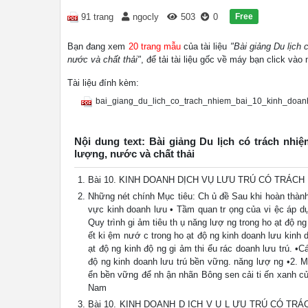
Free
91 trang
ngocly
503
0
Bạn đang xem
20 trang mẫu
của tài liệu
"Bài giảng Du lịch 
nước và chất thải"
, để tải tài liệu gốc về máy bạn click vào
Tài liệu đính kèm:
bai_giang_du_lich_co_trach_nhiem_bai_10_kinh_doanh
Nội dung text: Bài giảng Du lịch có trách nhi
lượng, nước và chất thải
Bài 10. KINH DOANH DỊCH VỤ LƯU TRÚ CÓ TRÁC
Những nét chính Mục tiêu: Ch ủ đề Sau khi hoàn thành b
vực kinh doanh lưu • Tầm quan tr ọng của vi ệc áp dụn
Quy trình gi ảm tiêu th ụ năng lượ ng trong ho ạt độ ng
ết ki ệm nướ c trong ho ạt độ ng kinh doanh lưu kinh do
ạt độ ng kinh độ ng gi ảm thi ểu rác doanh lưu trú. 
độ ng kinh doanh lưu trú bền vững. năng lượ ng •2. Mô
ển bền vững để nh ận nhãn Bông sen cải ti ến xanh củ
Nam
Bài 10. KINH DOANH D ỊCH V Ụ L ƯU TRÚ CÓ TRÁ