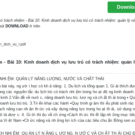
Downlo
có trách nhiệm - Bài 10: Kinh doanh dịch vụ lưu trú có trách nhiệm: quản lý n
 nút
DOWNLOAD
ở trên
_dich_vu_l.pdf
ệm - Bài 10: Kinh doanh dịch vụ lưu trú có trách nhiệm: quản 
H NHI ỆM: QUẢN LÝ NĂNG LƯỢNG, NƯỚC VÀ CHẤT THẢI
ài này, ng ườ i học có kh ả năng: 1. Du lịch và tổng quan 1. Gi ải thích đư
g các nguyên tắc du lịch trú có trách nhi ệm trong ho ạt độ ng kinh doanh l
 kinh 2.Vấn đề về nướ c, năng doanh lưu trú. lượ ng và ch ất th ải trong • Quy
anh lưu trú trú. 3.Tri ển khai các hành •Quy trình gi ảm thi ểu phát sinh rác
•Cách nâng cao nh ận th ức và xây dựng năng lực trong ho ạt th ải, sử dụng 
 tả đượ c: 4. Gi ới thi ệu về ch ứng •Cách th ức thi ết lập nh ững mục tiêu 
a Vi ệt Nam •Ch ức năng và nh ững lợi ích của các tiêu chu ẩn Bông sen xa
CH NHI ỆM: QU ẢN LÝ N ĂNG L ƯỢ NG, N ƯỚ C VÀ CH ẤT TH ẢI CHỦ Đ