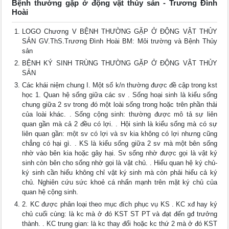
Bệnh thường gặp ở động vật thủy sản - Trương Đình
Hoài
LOGO Chương V BỆNH THƯỜNG GẶP Ở ĐỘNG VẬT THỦY
SẢN GV.ThS.Trương Đình Hoài BM: Môi trường và Bệnh Thủy
sản
BỆNH KÝ SINH TRÙNG THƯỜNG GẶP Ở ĐỘNG VẬT THỦY
SẢN
Các khái niệm chung I. Một số k/n thường được đề cập trong kst
học 1. Quan hệ sống giữa các sv . Sống hoại sinh là kiểu sống
chung giữa 2 sv trong đó một loài sống trong hoặc trên phần thải
của loài khác. . Sống cộng sinh: thường được mô tả sự liên
quan gần mà cả 2 đều có lợi. . Hội sinh là kiểu sống mà có sự
liên quan gần: một sv có lợi và sv kia không có lợi nhưng cũng
chẳng có hại gì. . KS là kiểu sống giữa 2 sv mà một bên sống
nhờ vào bên kia hoặc gây hại. Sv sống nhờ được gọi là vật ký
sinh còn bên cho sống nhờ gọi là vật chủ. . Hiểu quan hệ ký chủ-
ký sinh cần hiểu không chỉ vật ký sinh mà còn phải hiểu cả ký
chủ. Nghiên cứu sức khoẻ cá nhấn mạnh trên mặt ký chủ của
quan hệ cộng sinh.
2. KC được phân loại theo mục đích phục vụ KS . KC xđ hay ký
chủ cuối cùng: là kc mà ở đó KST ST PT và đạt đến gđ trưởng
thành. . KC trung gian: là kc thay đổi hoặc kc thứ 2 mà ở đó KST