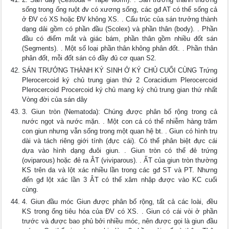
sống trong ống ruột đv có xương sống, các gđ AT có thể sống cả
ở ĐV có XS hoặc ĐV không XS. . Cấu trúc của sán trưởng thành
dạng dải gồm có phần đầu (Scolex) và phần thân (body). . Phần
đầu có điểm mắt và giác bám, phần thân gồm nhiều đốt sán
(Segments). . Một số loại phần thân không phân đốt. . Phần thân
phân đốt, mỗi đốt sán có đầy đủ cơ quan S2.
SÁN TRƯỞNG THÀNH KÝ SINH Ở KÝ CHỦ CUỐI CÙNG Trứng
Plerocercoid ký chủ trung gian thứ 2 Coracidium Plerocercoid
Plerocercoid Procercoid ký chủ mang ký chủ trung gian thứ nhất
Vòng đời của sán dây
3. Giun tròn (Nematoda): Chúng được phân bố rộng trong cả
nước ngọt và nước mặn. . Một con cá có thể nhiễm hàng trăm
con giun nhưng vẫn sống trong một quan hệ bt. . Giun có hình trụ
dài và tách riêng giới tính (đực cái). Có thể phân biệt đực cái
dựa vào hình dạng đuôi giun. . Giun tròn có thể đẻ trứng
(oviparous) hoặc đẻ ra ÂT (viviparous). . ẤT của giun tròn thường
KS trên da và lột xác nhiều lần trong các gđ ST và PT. Nhưng
đến gđ lột xác lần 3 ÂT có thể xâm nhập được vào KC cuối
cùng.
4. Giun đầu móc Giun được phân bố rộng, tất cả các loài, đều
KS trong ống tiêu hóa của ĐV có XS. . Giun có cái vòi ở phần
trước và được bao phủ bởi nhiều móc, nên được gọi là giun đầu