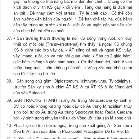
gây mù không có khả năng bắt mồi dẫn đến chết. . Chúng có thể
kích thích ở vị trí KS gây khối viêm . Tăng khả năng bị địch hại
ăn thịt . Dễ nhạy cảm với stress . Tỷ lệ chết cao . Có thể còn
ảnh hưởng đến bệnh của người. * Để hạn chế tác hại của bệnh
cần tẩy trùng ao trước khi nuôi, diệt ốc và ngăn cản sự tiếp súc
của chim bắt cá đến ao nuôi.
• Sán trưởng thành thường là nội KS sống trong ruột, chỉ duy
nhất có một loài (Transversotrema) tìm thấy là ngoại KS chúng
KS ở giữa các lớp vảy cá. • ẤT sống cả nội và ngoại KS: vây,
vảy, mang, ruột, cơ và các nội quan khác. • Sán có 2 giác bám:
giác bám miệng và giác bám bụng. • Cơ thể dạng dẹt, hình ô van
hoặc dạng mác, thân không phân đốt. • Vòng đời của chúng trải
qua từ 2 ký chủ trở lên.
. Sán song chủ gồm: Diplostomum, Ichthyotylurus, Tylodelphys,
Urulifer Sán ký sinh ở chim ẤT KS ở cá ẤT KS ở ốc Vòng đời
của sán Strigeoid
SÁN TRƯỞNG THÀNH Trứng Ấu trùng Metacercaria ký sinh ở
ĐV có hoặc không xương hoặc cây cỏ Ấu trùng Miracidium thủy
sinh bơi tự do Ấu trùng Ấu trùng Sporocyst hoặc Redia Cercaria
bơi ký sinh trong nhuyễn thể tự do Vòng đời của sán lá song chủ
Phát hiện có tính bước ngoặt trong sản xuất giống AT Sán chưa
điều trị AT Sán sau điều trị Praziquatel Praziquatel Đề tài Việt Bỉ
2. Sán dây (Cestoda = Tape worm): . Sán trưởng thành thường