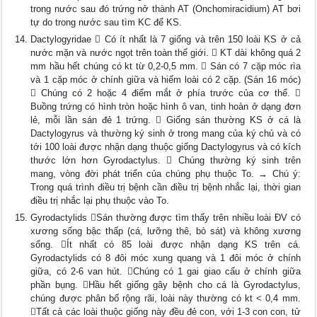
trong nước sau đó trứng nở thành AT (Onchomiracidium) AT bơi
tự do trong nước sau tìm KC để KS.
Dactylogyridae  Có ít nhất là 7 giống và trên 150 loài KS ở cả
nước mặn và nước ngọt trên toàn thế giới.  KT dài không quá 2
mm hầu hết chúng có kt từ 0,2-0,5 mm.  Sán có 7 cặp móc rìa
và 1 cặp móc ở chính giữa và hiếm loài có 2 cặp. (Sán 16 móc)
 Chúng có 2 hoặc 4 điểm mắt ở phía trước của cơ thể. 
Buồng trứng có hình tròn hoặc hình ô van, tinh hoàn ở dạng đơn
lẻ, mỗi lần sán đẻ 1 trứng.  Giống sán thường KS ở cá là
Dactylogyrus và thường ký sinh ở trong mang của ký chủ và có
tới 100 loài được nhận dạng thuộc giống Dactylogyrus và có kích
thước lớn hơn Gyrodactylus.  Chúng thường ký sinh trên
mang, vòng đời phát triển của chúng phụ thuộc To. → Chú ý:
Trong quá trình điều trị bệnh cần điều trị bệnh nhắc lại, thời gian
điều trị nhắc lại phụ thuộc vào To.
Gyrodactylids Sán thường được tìm thấy trên nhiều loài ĐV có
xương sống bậc thấp (cá, lưỡng thê, bò sát) và không xương
sống. Ít nhất có 85 loài được nhận dạng KS trên cá.
Gyrodactylids có 8 đôi móc xung quang và 1 đôi móc ở chính
giữa, có 2-6 van hút. Chúng có 1 gai giao cấu ở chính giữa
phần bụng. Hầu hết giống gây bệnh cho cá là Gyrodactylus,
chúng được phân bố rộng rãi, loài này thường có kt < 0,4 mm.
Tất cả các loài thuộc giống này đều đẻ con, với 1-3 con con, tử