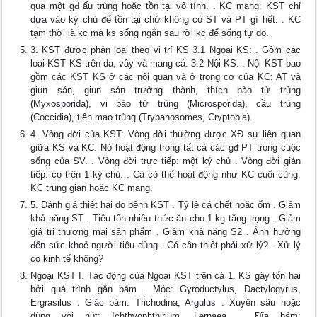
qua một gđ ấu trùng hoặc tồn tại vô tính. . KC mang: KST chỉ
dựa vào ký chủ để tồn tại chứ không có ST và PT gì hết. . KC
tạm thời là kc mà ks sống ngắn sau rời kc để sống tự do.
3. KST được phân loại theo vị trí KS 3.1 Ngoại KS: . Gồm các
loại KST KS trên da, vây và mang cá. 3.2 Nội KS: . Nội KST bao
gồm các KST KS ở các nội quan và ở trong cơ của KC: AT và
giun sán, giun sán trưởng thành, thích bào tử trùng
(Myxosporida), vi bào tử trùng (Microsporida), cầu trùng
(Coccidia), tiên mao trùng (Trypanosomes, Cryptobia).
4. Vòng đời của KST: Vòng đời thường được XĐ sự liên quan
giữa KS và KC. Nó hoạt động trong tất cả các gđ PT trong cuộc
sống của SV. . Vòng đời trực tiếp: một ký chủ . Vòng đời gián
tiếp: có trên 1 ký chủ. . Cá có thể hoạt động như KC cuối cùng,
KC trung gian hoặc KC mang.
5. Đánh giá thiệt hại do bệnh KST . Tỷ lệ cá chết hoặc ốm . Giảm
khả năng ST . Tiêu tốn nhiều thức ăn cho 1 kg tăng trọng . Giảm
giá trị thương mại sản phẩm . Giảm khả năng S2 . Ảnh hưởng
đến sức khoẻ người tiêu dùng . Có cần thiết phải xử lý? . Xử lý
có kinh tế không?
Ngoại KST I. Tác động của Ngoại KST trên cá 1. KS gây tổn hại
bởi quá trình gắn bám . Móc: Gyroductylus, Dactylogyrus,
Ergrasilus . Giác bám: Trichodina, Argulus . Xuyên sâu hoặc
dùng vòi hút: Ichthyophthirium, Lernaea. . Đĩa bám: