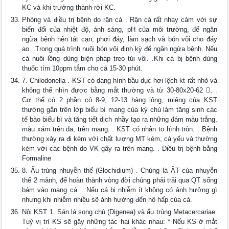
KC và khi trưởng thành rời KC.
Phòng và điều trị bệnh do rận cá . Rận cá rất nhạy cảm với sự
biến đổi của nhiệt độ, ánh sáng, pH của môi trường, để ngăn
ngừa bệnh nên tát cạn, phơi đáy, làm sạch và bón vôi cho đáy
ao. .Trong quá trình nuôi bón vôi định kỳ để ngăn ngừa bệnh. Nếu
cá nuôi lồng dùng biện pháp treo túi vôi. .Khi cá bị bệnh dùng
thuốc tím 10ppm tắm cho cá 15-30 phút.
7. Chilodonella . KST có dạng hình bầu dục hơi lệch kt rất nhỏ và
không thể nhìn được bằng mắt thường và từ 30-80x20-62 , .
Cơ thể có 2 phần có 8-9, 12-13 hàng lông, miệng của KST
thường gắn trên lớp biểu bì mang của ký chủ làm tăng sinh các
tế bào biểu bì và tăng tiết dịch nhầy tạo ra những đám màu trắng,
màu xám trên da, trên mang. . KST có nhân to hình tròn. . Bệnh
thường xảy ra đi kèm với chất lượng MT kém, cá yếu và thường
kèm với các bệnh do VK gây ra trên mang. . Điều trị bệnh bằng
Formaline
8. Ấu trùng nhuyễn thể (Glochidium) . Chúng là ÂT của nhuyễn
thể 2 mảnh, để hoàn thành vòng đời chúng phải trải qua QT sống
bám vào mang cá. . Nếu cá bị nhiễm ít không có ảnh hưởng gì
nhưng khi nhiễm nhiều sẽ ảnh hưởng đến hô hấp của cá.
Nội KST 1. Sán lá song chủ (Digenea) và ấu trùng Metacercariae.
Tuỳ vị trí KS sẽ gây những tác hại khác nhau: * Nếu KS ở mắt