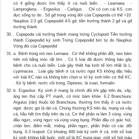
có 4 giống được tìm thấy ở cá nuôi biển: . - Learnaea . -
Lamproglena . - Ergasilus . - Carligus . . Chỉ có con cái KS, con
đực sống tự do . Số gđ trong vòng đời của Copepoda có thể >10:
Nauplius 2-3 gđ, Copepodid 4-5 gđ, tiền trưởng thành 2 gđ và gđ
trưởng thành.
. Copepoda cái trưởng thành mang trứng Cyclopoid Tiền trưởng
thành Copepodid ký sinh Trứng Copepodid bơi tự do Nauplius
Vòng đòi của Copepodid
a. Bệnh trùng mỏ neo Lernaea . Cơ thể không phân đốt, neo bám
trên mô bằng móc rất lớn. . Có 5 loài đã được thông báo gây
bệnh cho cá nuôi biển. Loài gây thiệt hại kinh tế lớn nhất là L.
cyprinacea. . Loài gây bệnh ở cá nước ngọt KS không đặc hiệu
với loài KC nào và không kén chọn vị trí ký sinh trên cơ thể KC.
. Xử lý bệnh: nước vôi trong, Dipterex, lá xoan, formalin
b. Ergasilus: Ký sinh ở mang là chính đôi khi gặp trên da, vây,
ăng ten thứ cấp PT mạnh, có móc bám khỏe. 6.2 Branchiura:
Argulus (rận) thuộc bộ Branchiura, thường tìm thấy ở cá nước
ngọt. được gọi là rận cá. Chúng thường KS trên da, mang và vây
cá, hầu hết tìm thấy trên da cá. Cơ thể phân ra làm 3 vùng: vùng
đầu ngực, vùng ngực và vùng vùng bụng. Phần đầu có giác hút,
chân bơi, điểm mắt, miệng, phần ngực, phần thân có các đốt
bụng. 6.3 Isopod: Có khoảng 400 loài ký sinh ở cá, một số loài
ký sinh không bắt buộc, một số là KC trung gian, một số hút máu