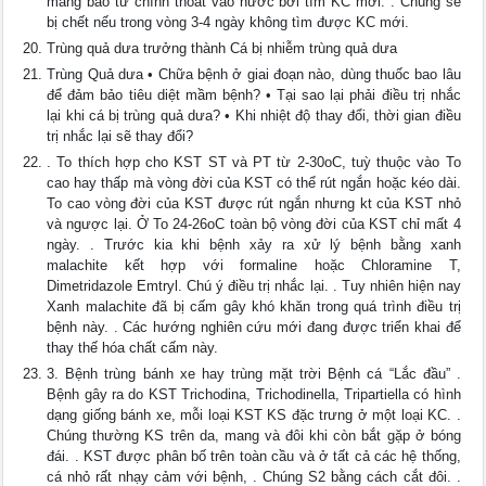
màng bào tử chính thoát vào nước bơi tìm KC mới. . Chúng sẽ
bị chết nếu trong vòng 3-4 ngày không tìm được KC mới.
Trùng quả dưa trưởng thành Cá bị nhiễm trùng quả dưa
Trùng Quả dưa • Chữa bệnh ở giai đoạn nào, dùng thuốc bao lâu
để đảm bảo tiêu diệt mầm bệnh? • Tại sao lại phải điều trị nhắc
lại khi cá bị trùng quả dưa? • Khi nhiệt độ thay đổi, thời gian điều
trị nhắc lại sẽ thay đổi?
. To thích hợp cho KST ST và PT từ 2-30oC, tuỳ thuộc vào To
cao hay thấp mà vòng đời của KST có thể rút ngắn hoặc kéo dài.
To cao vòng đời của KST được rút ngắn nhưng kt của KST nhỏ
và ngược lại. Ở To 24-26oC toàn bộ vòng đời của KST chỉ mất 4
ngày. . Trước kia khi bệnh xảy ra xử lý bệnh bằng xanh
malachite kết hợp với formaline hoặc Chloramine T,
Dimetridazole Emtryl. Chú ý điều trị nhắc lại. . Tuy nhiên hiện nay
Xanh malachite đã bị cấm gây khó khăn trong quá trình điều trị
bệnh này. . Các hướng nghiên cứu mới đang được triển khai để
thay thế hóa chất cấm này.
3. Bệnh trùng bánh xe hay trùng mặt trời Bệnh cá “Lắc đầu” .
Bệnh gây ra do KST Trichodina, Trichodinella, Tripartiella có hình
dạng giống bánh xe, mỗi loại KST KS đặc trưng ở một loại KC. .
Chúng thường KS trên da, mang và đôi khi còn bắt gặp ở bóng
đái. . KST được phân bố trên toàn cầu và ở tất cả các hệ thống,
cá nhỏ rất nhạy cảm với bệnh, . Chúng S2 bằng cách cắt đôi. .