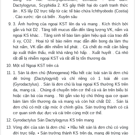
Dactylogyrus, Scyphidia 2. KS gây thiệt hại do cạnh tranh thức
ăn . KS lấy D2 trực tiếp từ các tế bào chứa Ichthyobodo (Costia)
. Cào xước: rận cá biển . Xuyên sâu
3. Ảnh hưởng của ngoại KST lên da và mang . Kích thích bởi
gắn và hút D2 . Tăng tiết mucus dẫn đến tăng lượng VK, nấm và
ngoại KS khác. . Tăng sinh tế bào làm giảm hiệu quả của trao đổi
ô xy, CO2 . Hoại tử tế bào niêm mạc dẫn đến bong da làm thu
hút nấm, VK dẫn đến nhiễm kế phát. . Cá chết do mất cân bằng
áp xuất thẩm thấu, mất khả năng hô hấp. . Xuất huyết . Cá nhỏ
rất dễ bị nhiễm ngoại KST và rất dễ bị tổn thương da
Một số Ngoại KST trên cá
1. Sán lá đơn chủ (Monogenea) Hầu hết các loài sán lá đơn chủ
đẻ trứng (Dactylogyrid) và chỉ riêng có 1 loài đẻ con
(Gyrodactylus). . Sán lá đơn chủ là loại ngoại KS thường KS trên
da, mang cá. . Chúng di chuyển trên cơ thể cá và ăn trên biểu bì
hoặc cặn bá của mang. . Nó gắn vào ký chủ thông qua cơ quan
bám làm tổn thương da và mang và còn hút chất D2. . Sán lá
đơn chủ có một cặp móc ở chính giữa. Sán trưởng thành có cả
cơ quan sinh dục đực và cái trên cùng một cơ thể.
Gyrodactylus Sán Dactylogyrus KS trên mang
Vòng đời của sán lá đơn chủ: • Hầu hết sán lá đơn chủ có vòng
đời trực tiếp. • Sán trưởng thành KS trên da, mang đẻ trứng vào