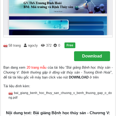
Free
58 trang
ngocly
372
0
Download
Bạn đang xem
20 trang mẫu
của tài liệu
"Bài giảng Bệnh học thủy sản -
Chương V: Bệnh thường gặp ở động vật thủy sản - Trương Đình Hoài"
,
để tải tài liệu gốc về máy bạn click vào nút
DOWNLOAD
ở trên
Tài liệu đính kèm:
bai_giang_benh_hoc_thuy_san_chuong_v_benh_thuong_gap_o_do
ng.pdf
Nội dung text: Bài giảng Bệnh học thủy sản - Chương V: