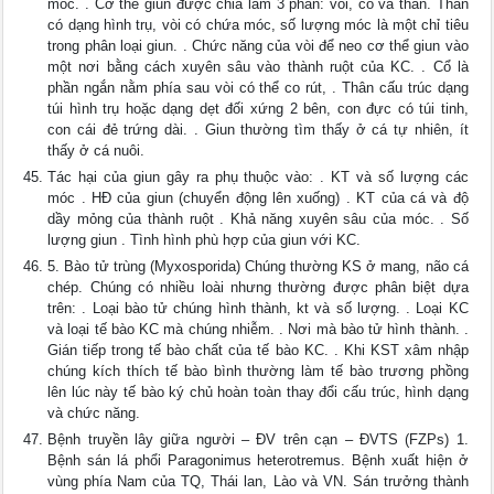
móc. . Cơ thể giun được chia làm 3 phần: vòi, cổ và thân. Thân
có dạng hình trụ, vòi có chứa móc, số lượng móc là một chỉ tiêu
trong phân loại giun. . Chức năng của vòi để neo cơ thể giun vào
một nơi bằng cách xuyên sâu vào thành ruột của KC. . Cổ là
phần ngắn nằm phía sau vòi có thể co rút, . Thân cấu trúc dạng
túi hình trụ hoặc dạng dẹt đối xứng 2 bên, con đực có túi tinh,
con cái đẻ trứng dài. . Giun thường tìm thấy ở cá tự nhiên, ít
thấy ở cá nuôi.
Tác hại của giun gây ra phụ thuộc vào: . KT và số lượng các
móc . HĐ của giun (chuyển động lên xuống) . KT của cá và độ
dầy mỏng của thành ruột . Khả năng xuyên sâu của móc. . Số
lượng giun . Tình hình phù hợp của giun với KC.
5. Bào tử trùng (Myxosporida) Chúng thường KS ở mang, não cá
chép. Chúng có nhiều loài nhưng thường được phân biệt dựa
trên: . Loại bào tử chúng hình thành, kt và số lượng. . Loại KC
và loại tế bào KC mà chúng nhiễm. . Nơi mà bào tử hình thành. .
Gián tiếp trong tế bào chất của tế bào KC. . Khi KST xâm nhập
chúng kích thích tế bào bình thường làm tế bào trương phồng
lên lúc này tế bào ký chủ hoàn toàn thay đổi cấu trúc, hình dạng
và chức năng.
Bệnh truyền lây giữa người – ĐV trên cạn – ĐVTS (FZPs) 1.
Bệnh sán lá phổi Paragonimus heterotremus. Bệnh xuất hiện ở
vùng phía Nam của TQ, Thái lan, Lào và VN. Sán trưởng thành