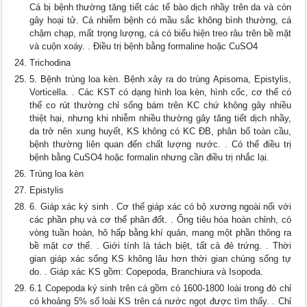
Cá bị bệnh thường tăng tiết các tế bào dịch nhầy trên da và còn
gây hoại tử. Cá nhiễm bệnh có mầu sắc không bình thường, cá
chậm chạp, mất trọng lượng, cá có biểu hiện treo râu trên bề mặt
và cuộn xoáy. . Điều trị bệnh bằng formaline hoặc CuSO4
Trichodina
5. Bệnh trùng loa kèn. Bệnh xảy ra do trùng Apisoma, Epistylis,
Vorticella. . Các KST có dạng hình loa kèn, hình cốc, cơ thể có
thể co rút thường chỉ sống bám trên KC chứ không gây nhiều
thiệt hại, nhưng khi nhiễm nhiều thường gây tăng tiết dịch nhầy,
da trở nên xung huyết, KS không có KC ĐB, phân bố toàn cầu,
bệnh thường liên quan đến chất lượng nước. . Có thể điều trị
bệnh bằng CuSO4 hoặc formalin nhưng cần điều trị nhắc lại.
Trùng loa kèn
Epistylis
6. Giáp xác ký sinh . Cơ thể giáp xác có bộ xương ngoài nối với
các phần phụ và cơ thể phân đốt. . Ống tiêu hóa hoàn chỉnh, có
vòng tuần hoàn, hô hấp bằng khí quản, mang một phần thông ra
bề mặt cơ thể. . Giới tính là tách biệt, tất cả đẻ trứng. . Thời
gian giáp xác sống KS không lâu hơn thời gian chúng sống tự
do. . Giáp xác KS gồm: Copepoda, Branchiura và Isopoda.
6.1 Copepoda ký sinh trên cá gồm có 1600-1800 loài trong đó chỉ
có khoảng 5% số loài KS trên cá nước ngọt được tìm thấy. . Chỉ