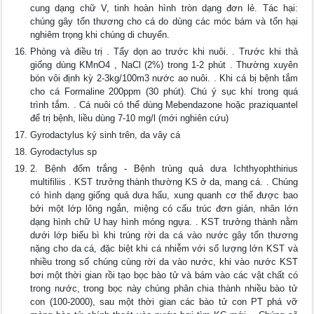
cung dạng chữ V, tinh hoàn hình tròn dạng đơn lẻ. Tác hại:
chúng gây tổn thương cho cá do dùng các móc bám và tổn hại
nghiêm trọng khi chúng di chuyển.
Phòng và điều trị . Tẩy dọn ao trước khi nuôi. . Trước khi thả
giống dùng KMnO4 , NaCl (2%) trong 1-2 phút . Thường xuyên
bón vôi định kỳ 2-3kg/100m3 nước ao nuôi. . Khi cá bị bệnh tắm
cho cá Formaline 200ppm (30 phút). Chú ý sục khí trong quá
trình tắm. . Cá nuôi có thể dùng Mebendazone hoặc praziquantel
để trị bệnh, liều dùng 7-10 mg/l (mới nghiên cứu)
Gyrodactylus ký sinh trên, da vây cá
Gyrodactylus sp
2. Bệnh đốm trắng - Bệnh trùng quả dưa Ichthyophthirius
multifiliis . KST trưởng thành thường KS ở da, mang cá. . Chúng
có hình dạng giống quả dưa hấu, xung quanh cơ thể được bao
bởi một lớp lông ngắn, miệng có cấu trúc đơn giản, nhân lớn
dạng hình chữ U hay hình móng ngựa. . KST trưởng thành nằm
dưới lớp biểu bì khi trúng rời da cá vào nước gây tổn thương
nặng cho da cá, đặc biệt khi cá nhiễm với số lượng lớn KST và
nhiều trong số chúng cùng rời da vào nước, khi vào nước KST
bơi một thời gian rồi tạo bọc bào tử và bám vào các vật chất có
trong nước, trong bọc này chúng phân chia thành nhiều bào tử
con (100-2000), sau một thời gian các bào tử con PT phá vỡ