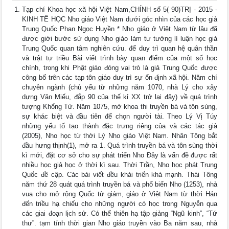
Tạp chí Khoa học xã hội Việt Nam,CHÍNH số 5( 90)TRỊ - 2015 -
KINH TẾ HỌC Nho giáo Việt Nam dưới góc nhìn của các học giả
Trung Quốc Phan Ngọc Huyền * Nho giáo ở Việt Nam từ lâu đã
được giới bước sử dụng Nho giáo làm tư tưởng lí luận học giả
Trung Quốc quan tâm nghiên cứu. để duy trì quan hệ quân thần
và trật tự triều Bài viết trình bày quan điểm của một số học
chính, trong khi Phật giáo đóng vai trò là giả Trung Quốc được
công bố trên các tạp tôn giáo duy trì sự ổn định xã hội. Năm chí
chuyên ngành (chủ yếu từ những năm 1070, nhà Lý cho xây
dựng Văn Miếu, đắp 90 của thế kỉ XX trở lại đây) về quá trình
tượng Khổng Tử. Năm 1075, mở khoa thi truyền bá và tôn sùng,
sự khác biệt và đầu tiên để chọn người tài. Theo Lý Vị Túy
những yếu tố tạo thành đặc trưng riêng của và các tác giả
(2005), Nho học từ thời Lý Nho giáo Việt Nam. Nhân Tông bắt
đầu hưng thịnh(1), mở ra 1. Quá trình truyền bá và tôn sùng thời
kì mới, đặt cơ sở cho sự phát triển Nho Đây là vấn đề được rất
nhiều học giả học ở thời kì sau. Thời Trần, Nho học phát Trung
Quốc đề cập. Các bài viết đều khái triển khá mạnh. Thái Tông
năm thứ 28 quát quá trình truyền bá và phổ biến Nho (1253), nhà
vua cho mở rộng Quốc tử giám, giáo ở Việt Nam từ thời Hán
đến triều hạ chiếu cho những người có học trong Nguyễn qua
các giai đoạn lịch sử. Có thể thiên hạ tập giảng “Ngũ kinh”, “Tứ
thư”. tạm tính thời gian Nho giáo truyền vào Ba năm sau, nhà