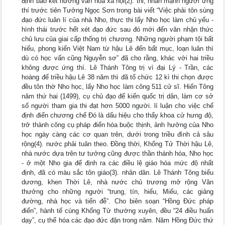
định bảo kết hương văn hóa xã hội(2). thi, nhấn mạnh người ứng
thí trước tiên Tưởng Ngọc Sơn trong bài viết “Việc phải tôn sùng
đạo đức luân lí của nhà Nho, thực thi lấy Nho học làm chủ yếu -
hình thái trước hết xét đạo đức sau đó mới đến văn nhận thức
chủ lưu của giai cấp thống trị chương. Những người phạm tội bất
hiếu, phong kiến Việt Nam từ hậu Lê đến bất mục, loạn luân thì
dù có học vấn cũng Nguyễn sơ” đã cho rằng, khác với hai triều
không được ứng thí. Lê Thánh Tông trị vì đại Lý - Trần, các
hoàng đế triều hậu Lê 38 năm thì đã tổ chức 12 kì thi chọn được
đều tôn thờ Nho học, lấy Nho học làm công 511 cử sĩ. Hiến Tông
năm thứ hai (1499), cụ chủ đạo để kiến quốc trị dân, làm cơ sở
số người tham gia thi đạt hơn 5000 người. lí luận cho việc chế
định điển chương chế Đó là dấu hiệu cho thấy khoa cử hưng độ,
trở thành công cụ pháp điển hóa buộc thịnh, ảnh hưởng của Nho
học ngày càng các cơ quan trên, dưới trong triều đình cả sâu
rộng(4). nước phải tuân theo. Đồng thời, Khổng Tử Thời hậu Lê,
nhà nước dựa trên tư tưởng cũng được thần thánh hóa, Nho học
- ở một Nho gia để định ra các điều lệ giáo hóa mức độ nhất
định, đã có màu sắc tôn giáo(3). nhân dân. Lê Thánh Tông biểu
dương, khen Thời Lê, nhà nước chủ trương mở rộng Văn
thưởng cho những người “trung, tín, hiếu, Miếu, các giảng
đường, nhà học và tiến đễ”. Cho biên soạn “Hồng Đức pháp
điển”, hành tế cúng Khổng Tử thường xuyên, đều “24 điều huấn
dạy”, cụ thể hóa các đạo đức đặn trong năm. Năm Hồng Đức thứ