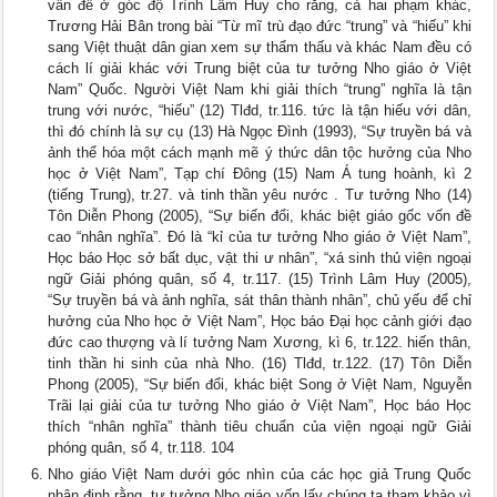
vấn đề ở góc độ Trình Lâm Huy cho rằng, cả hai phạm khác,
Trương Hải Bân trong bài “Từ mĩ trù đạo đức “trung” và “hiếu” khi
sang Việt thuật dân gian xem sự thẩm thấu và khác Nam đều có
cách lí giải khác với Trung biệt của tư tưởng Nho giáo ở Việt
Nam” Quốc. Người Việt Nam khi giải thích “trung” nghĩa là tận
trung với nước, “hiếu” (12) Tlđd, tr.116. tức là tận hiếu với dân,
thì đó chính là sự cụ (13) Hà Ngọc Đình (1993), “Sự truyền bá và
ảnh thể hóa một cách mạnh mẽ ý thức dân tộc hưởng của Nho
học ở Việt Nam”, Tạp chí Đông (15) Nam Á tung hoành, kì 2
(tiếng Trung), tr.27. và tinh thần yêu nước . Tư tưởng Nho (14)
Tôn Diễn Phong (2005), “Sự biến đổi, khác biệt giáo gốc vốn đề
cao “nhân nghĩa”. Đó là “kỉ của tư tưởng Nho giáo ở Việt Nam”,
Học báo Học sở bất dục, vật thi ư nhân”, “xá sinh thủ viện ngoại
ngữ Giải phóng quân, số 4, tr.117. (15) Trình Lâm Huy (2005),
“Sự truyền bá và ảnh nghĩa, sát thân thành nhân”, chủ yếu để chỉ
hưởng của Nho học ở Việt Nam”, Học báo Đại học cảnh giới đạo
đức cao thượng và lí tưởng Nam Xương, kì 6, tr.122. hiến thân,
tinh thần hi sinh của nhà Nho. (16) Tlđd, tr.122. (17) Tôn Diễn
Phong (2005), “Sự biến đổi, khác biệt Song ở Việt Nam, Nguyễn
Trãi lại giải của tư tưởng Nho giáo ở Việt Nam”, Học báo Học
thích “nhân nghĩa” thành tiêu chuẩn của viện ngoại ngữ Giải
phóng quân, số 4, tr.118. 104
Nho giáo Việt Nam dưới góc nhìn của các học giả Trung Quốc
nhận định rằng, tư tưởng Nho giáo vốn lấy chúng ta tham khảo vì