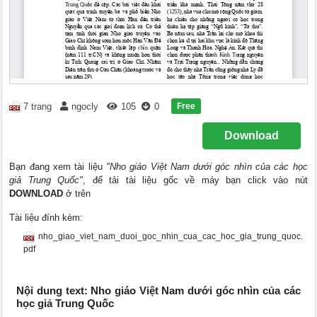
Free
7 trang
ngocly
105
0
Download
Bạn đang xem tài liệu
"Nho giáo Việt Nam dưới góc nhìn của các học
giả Trung Quốc"
, để tải tài liệu gốc về máy bạn click vào nút
DOWNLOAD
ở trên
Tài liệu đính kèm:
nho_giao_viet_nam_duoi_goc_nhin_cua_cac_hoc_gia_trung_quoc.
pdf
Nội dung text: Nho giáo Việt Nam dưới góc nhìn của các
học giả Trung Quốc