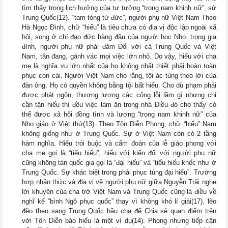
tìm thấy trong lịch hưởng của tư tưởng “trọng nam khinh nữ”, sử
Trung Quốc(12). “tam tòng tứ đức”, người phụ nữ Việt Nam Theo
Hà Ngọc Đình, chữ “hiếu” là tiêu chưa có địa vị độc lập ngoài xã
hội, song ở chí đạo đức hàng đầu của người học Nho. trong gia
đình, người phụ nữ phải đảm Đối với cả Trung Quốc và Việt
Nam, tận đang, gánh vác mọi việc lớn nhỏ. Do vậy, hiếu với cha
mẹ là nghĩa vụ lớn nhất của họ không nhất thiết phải hoàn toàn
phục con cái. Người Việt Nam cho rằng, tội ác tùng theo lời của
đàn ông. Họ có quyền không bằng tội bất hiếu. Cho dù phạm phải
được phát ngôn, thương lượng các công lỗi lầm gì nhưng chỉ
cần tận hiếu thì đều việc làm ăn trong nhà Điều đó cho thấy có
thể được xã hội đồng tình và lượng “trọng nam khinh nữ” của
Nho giáo ở Việt thứ(13). Theo Tôn Diễn Phong, chữ “hiếu” Nam
không giống như ở Trung Quốc. Sự ở Việt Nam còn có 2 tầng
hàm nghĩa. Hiếu trói buộc và cấm đoán của lễ giáo phong với
cha mẹ gọi là “tiểu hiếu”, hiếu với kiến đối với người phụ nữ
cũng không tàn quốc gia gọi là “đại hiếu” và “tiểu hiếu khốc như ở
Trung Quốc. Sự khác biệt trong phải phục tùng đại hiếu”. Trường
hợp nhận thức và địa vị về người phụ nữ giữa Nguyễn Trãi nghe
lời khuyên của cha trở Việt Nam và Trung Quốc cũng là điều về
nghĩ kế “bình Ngô phục quốc” thay vì không khó lí giải(17). lẽo
đẽo theo sang Trung Quốc hầu cha để Chia sẻ quan điểm trên
với Tôn Diễn báo hiếu là một ví dụ(14). Phong nhưng tiếp cận