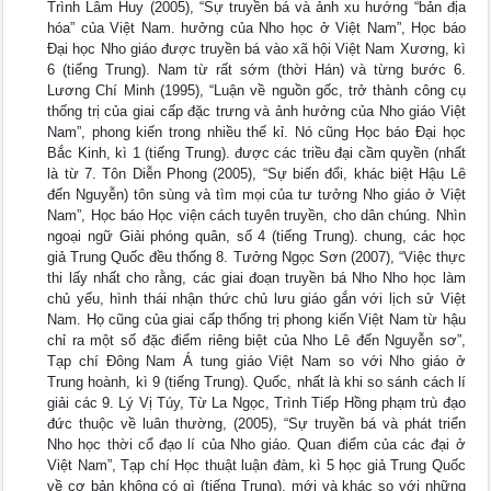
Trình Lâm Huy (2005), “Sự truyền bá và ảnh xu hướng “bản địa
hóa” của Việt Nam. hưởng của Nho học ở Việt Nam”, Học báo
Đại học Nho giáo được truyền bá vào xã hội Việt Nam Xương, kì
6 (tiếng Trung). Nam từ rất sớm (thời Hán) và từng bước 6.
Lương Chí Minh (1995), “Luận về nguồn gốc, trở thành công cụ
thống trị của giai cấp đặc trưng và ảnh hưởng của Nho giáo Việt
Nam”, phong kiến trong nhiều thế kỉ. Nó cũng Học báo Đại học
Bắc Kinh, kì 1 (tiếng Trung). được các triều đại cầm quyền (nhất
là từ 7. Tôn Diễn Phong (2005), “Sự biến đổi, khác biệt Hậu Lê
đến Nguyễn) tôn sùng và tìm mọi của tư tưởng Nho giáo ở Việt
Nam”, Học báo Học viện cách tuyên truyền, cho dân chúng. Nhìn
ngoại ngữ Giải phóng quân, số 4 (tiếng Trung). chung, các học
giả Trung Quốc đều thống 8. Tưởng Ngọc Sơn (2007), “Việc thực
thi lấy nhất cho rằng, các giai đoạn truyền bá Nho Nho học làm
chủ yếu, hình thái nhận thức chủ lưu giáo gắn với lịch sử Việt
Nam. Họ cũng của giai cấp thống trị phong kiến Việt Nam từ hậu
chỉ ra một số đặc điểm riêng biệt của Nho Lê đến Nguyễn sơ”,
Tạp chí Đông Nam Á tung giáo Việt Nam so với Nho giáo ở
Trung hoành, kì 9 (tiếng Trung). Quốc, nhất là khi so sánh cách lí
giải các 9. Lý Vị Túy, Từ La Ngọc, Trình Tiếp Hồng phạm trù đạo
đức thuộc về luân thường, (2005), “Sự truyền bá và phát triển
Nho học thời cổ đạo lí của Nho giáo. Quan điểm của các đại ở
Việt Nam”, Tạp chí Học thuật luận đàm, kì 5 học giả Trung Quốc
về cơ bản không có gì (tiếng Trung). mới và khác so với những