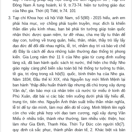
Đông Nam Á tung hoành, kì 9, tr.73-74. hiện tư tưởng giáo dục
của Nho gia. Thời (4) Tlđd, tr.74. 101
Tạp chí Khoa học xã hội Việt Nam, số 5(90) - 2015 hiếu, anh em
phải hòa mục, vợ chồng phải tuyên truyền, mục đích là khiến
thần dân yêu kính nhau, bạn bè phải tin tưởng giúp toàn quốc
nhận thức được quan niệm, tư đỡ nhau, cha mẹ lấy tu thân để
dạy con, tưởng về trung quân, hiếu, thân, nhân, thầy trò lấy lấy
đạo đức để đối đãi nhau nghĩa, lễ, trí, nhằm duy trì và bảo vệ chế
độ Đây là cách để đưa những luân thường đạo thống trị phong
kiến. Gia Long năm thứ 11 lí của Nho giáo từ cung đình xuống
làng xã, đã ban hành quốc sách trị nước, thể hiện cho thấy Nho
giáo ngày càng phổ biến sâu toàn bộ hệ thống tư tưởng tu thân,
tề gia, trị rộng trong xã hội(5). quốc, bình thiên hạ của Nho gia.
Năm 1834, Đầu thế kỉ XIX, nhà Nguyễn tuy mới Minh Mệnh lại
ban hành “thập điều huấn thành lập nhưng đã chú trọng xây dựng
Văn dụ”, răn bảo mọi cá nhân trên cả nước từ miếu ở kinh đô
Phú Xuân, đặt bài vị các bậc trên xuống dưới phải lấy hiếu đễ,
trung tín, tiên nho. Nguyễn Ánh thân suất triều thần nhân nghĩa,
lễ trí để tự răn mình, làm mọi đến đó tế cúng. Minh Mệnh lên ngôi
còn cho việc phải hợp với đạo tam cương, ngũ xây dựng Văn
Miếu ở nhiều trấn, thành như thường, làm nhiều việc thiện, học
làm như Gia Định, Thanh Hóa. Thời Tự Đức còn người tốt(7).
quy định cả sắc phục, thành phần đoàn tế, 2. Khác biệt và bản