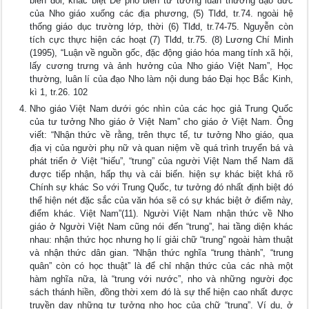
biến đổi, khác biệt Để phổ biến tư tưởng luân thường đạo đức
của Nho giáo xuống các địa phương, (5) Tlđd, tr.74. ngoài hệ
thống giáo dục trường lớp, thời (6) Tlđd, tr.74-75. Nguyễn còn
tích cực thực hiện các hoạt (7) Tlđd, tr.75. (8) Lương Chí Minh
(1995), “Luận về nguồn gốc, đặc động giáo hóa mang tính xã hội,
lấy cương trưng và ảnh hưởng của Nho giáo Việt Nam”, Học
thường, luân lí của đạo Nho làm nội dung báo Đại học Bắc Kinh,
kì 1, tr.26. 102
Nho giáo Việt Nam dưới góc nhìn của các học giả Trung Quốc
của tư tưởng Nho giáo ở Việt Nam” cho giáo ở Việt Nam. Ông
viết: “Nhận thức về rằng, trên thực tế, tư tưởng Nho giáo, qua
địa vị của người phụ nữ và quan niệm về quá trình truyển bá và
phát triển ở Việt “hiếu”, “trung” của người Việt Nam thể Nam đã
được tiếp nhận, hấp thụ và cải biến. hiện sự khác biệt khá rõ
Chính sự khác So với Trung Quốc, tư tưởng đó nhất định biệt đó
thể hiện nét đặc sắc của văn hóa sẽ có sự khác biệt ở điểm này,
điểm khác. Việt Nam”(11). Người Việt Nam nhận thức về Nho
giáo ở Người Việt Nam cũng nói đến “trung”, hai tầng diện khác
nhau: nhận thức học nhưng họ lí giải chữ “trung” ngoài hàm thuật
và nhận thức dân gian. “Nhận thức nghĩa “trung thành”, “trung
quân” còn có học thuật” là để chỉ nhận thức của các nhà một
hàm nghĩa nữa, là “trung với nước”, nho và những người đọc
sách thánh hiền, đồng thời xem đó là sự thể hiện cao nhất được
truyền dạy những tư tưởng nho học của chữ “trung”. Ví dụ, ở