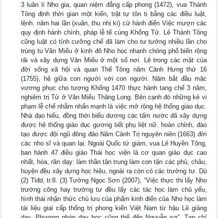
3 luân lí Nho gia, quan niệm đẳng cấp phong (1472), vua Thánh
Tông định thời gian một kiến, trật tự tôn ti bằng các điều luật,
lệnh. năm hai lần (xuân, thu nhị kì) cử hành điển Việc mượn các
quy định hành chính, pháp lễ tế cúng Khổng Tử. Lê Thánh Tông
cũng luật có tính cưỡng chế đã làm cho tư tưởng nhiều lần cho
trùng tu Văn Miếu ở kinh đô Nho học nhanh chóng phổ biến rộng
rãi và xây dựng Văn Miếu ở một số nơi. Lê trong các mặt của
đời sống xã hội và quan Thế Tông năm Cảnh Hưng thứ 16
(1755), hệ giữa con người với con người. Năm bắt đầu mặc
vương phục cho tượng Khổng 1470 thực hành tang chế 3 năm,
nghiêm trị Tử ở Văn Miếu Thăng Long. Bên cạnh đó những kẻ vi
phạm lễ chế nhằm nhấn mạnh là việc mở rộng hệ thống giáo dục.
Nhà đạo hiếu, đồng thời biểu dương các tấm nước đã xây dựng
được hệ thống giáo dục gương tiết phụ liệt nữ. hoàn chỉnh, đào
tạo được đội ngũ đông đảo Năm Cảnh Trị nguyên niên (1663) đời
các nho sĩ và quan lại. Ngoài Quốc tử giám, vua Lê Huyền Tông,
ban hành 47 điều giáo Thái học viện là cơ quan giáo dục cao
nhất, hóa, răn dạy: làm thần tận trung làm con tận các phủ, châu,
huyện đều xây dựng học hiệu, ngoài ra còn có các trường tư. Dù
(2) Tlđd, tr.8. (3) Tưởng Ngọc Sơn (2007), “Việc thực thi lấy Nho
trường công hay trường tư đều lấy các tác học làm chủ yếu,
hình thái nhận thức chủ lưu của phẩm kinh điển của Nho học làm
tài liệu giai cấp thống trị phong kiến Việt Nam từ hậu Lê giảng
dạy. Phương pháp dạy học cũng thể đến Nguyễn sơ”, Tạp chí