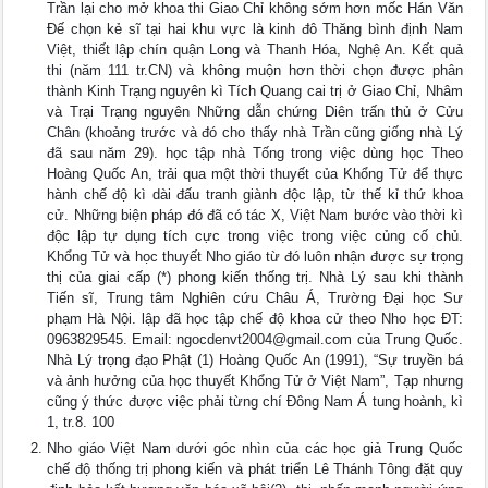
Trần lại cho mở khoa thi Giao Chỉ không sớm hơn mốc Hán Văn
Đế chọn kẻ sĩ tại hai khu vực là kinh đô Thăng bình định Nam
Việt, thiết lập chín quận Long và Thanh Hóa, Nghệ An. Kết quả
thi (năm 111 tr.CN) và không muộn hơn thời chọn được phân
thành Kinh Trạng nguyên kì Tích Quang cai trị ở Giao Chỉ, Nhâm
và Trại Trạng nguyên Những dẫn chứng Diên trấn thủ ở Cửu
Chân (khoảng trước và đó cho thấy nhà Trần cũng giống nhà Lý
đã sau năm 29). học tập nhà Tống trong việc dùng học Theo
Hoàng Quốc An, trải qua một thời thuyết của Khổng Tử để thực
hành chế độ kì dài đấu tranh giành độc lập, từ thế kỉ thứ khoa
cử. Những biện pháp đó đã có tác X, Việt Nam bước vào thời kì
độc lập tự dụng tích cực trong việc trong việc củng cố chủ.
Khổng Tử và học thuyết Nho giáo từ đó luôn nhận được sự trọng
thị của giai cấp (*) phong kiến thống trị. Nhà Lý sau khi thành
Tiến sĩ, Trung tâm Nghiên cứu Châu Á, Trường Đại học Sư
phạm Hà Nội. lập đã học tập chế độ khoa cử theo Nho học ĐT:
0963829545. Email:
ngocdenvt2004@gmail.com
của Trung Quốc.
Nhà Lý trọng đạo Phật (1) Hoàng Quốc An (1991), “Sự truyền bá
và ảnh hưởng của học thuyết Khổng Tử ở Việt Nam”, Tạp nhưng
cũng ý thức được việc phải từng chí Đông Nam Á tung hoành, kì
1, tr.8. 100
Nho giáo Việt Nam dưới góc nhìn của các học giả Trung Quốc
chế độ thống trị phong kiến và phát triển Lê Thánh Tông đặt quy