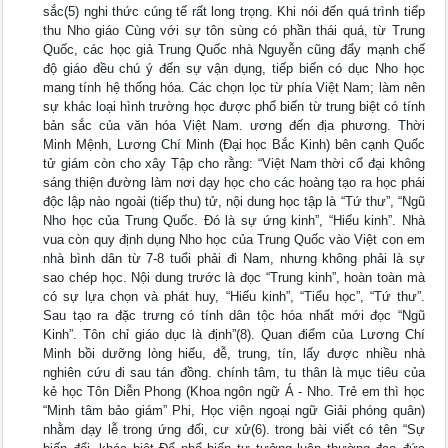
sắc(5) nghi thức cúng tế rất long trọng. Khi nói đến quá trình tiếp
thu Nho giáo Cùng với sự tôn sùng có phần thái quá, từ Trung
Quốc, các học giả Trung Quốc nhà Nguyễn cũng đẩy mạnh chế
độ giáo đều chú ý đến sự vận dụng, tiếp biến có dục Nho học
mang tính hệ thống hóa. Các chọn lọc từ phía Việt Nam; làm nên
sự khác loại hình trường học được phổ biến từ trung biệt có tính
bản sắc của văn hóa Việt Nam. ương đến địa phương. Thời
Minh Mệnh, Lương Chí Minh (Đại học Bắc Kinh) bên cạnh Quốc
tử giám còn cho xây Tập cho rằng: “Việt Nam thời cổ đại không
sáng thiện đường làm nơi dạy học cho các hoàng tạo ra học phái
độc lập nào ngoài (tiếp thu) tử, nội dung học tập là “Tứ thư”, “Ngũ
Nho học của Trung Quốc. Đó là sự ứng kinh”, “Hiếu kinh”. Nhà
vua còn quy định dụng Nho học của Trung Quốc vào Việt con em
nhà bình dân từ 7-8 tuổi phải đi Nam, nhưng không phải là sự
sao chép học. Nội dung trước là đọc “Trung kinh”, hoàn toàn mà
có sự lựa chọn và phát huy, “Hiếu kinh”, “Tiểu học”, “Tứ thư”.
Sau tạo ra đặc trưng có tính dân tộc hóa nhất mới đọc “Ngũ
Kinh”. Tôn chỉ giáo dục là định”(8). Quan điểm của Lương Chí
Minh bồi dưỡng lòng hiếu, đễ, trung, tín, lấy được nhiều nhà
nghiên cứu đi sau tán đồng. chính tâm, tu thân là mục tiêu của
kẻ học Tôn Diễn Phong (Khoa ngôn ngữ Á - Nho. Trẻ em thì học
“Minh tâm bảo giám” Phi, Học viện ngoại ngữ Giải phóng quân)
nhằm dạy lễ trong ứng đối, cư xử(6). trong bài viết có tên “Sự