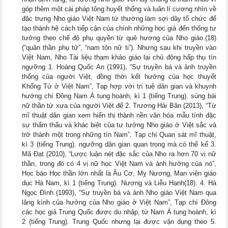
góp thêm một cái pháp tông huyết thống và luân lí cương nhìn về
đặc trưng Nho giáo Việt Nam từ thường làm sợi dây tổ chức để
tạo thành hệ cách tiếp cận của chính những học giả đến thống tư
tưởng theo chế độ phụ quyền từ quê hương của Nho giáo.(18)
(“quân thần phụ tử”, “nam tôn nữ ti”). Nhưng sau khi truyền vào
Việt Nam, Nho Tài liệu tham khảo giáo lại chủ động hấp thụ tín
ngưỡng 1. Hoàng Quốc An (1991), “Sự truyền bá và ảnh truyền
thống của người Việt, đồng thời kết hưởng của học thuyết
Khổng Tử ở Việt Nam”, Tạp hợp với trí tuệ dân gian và khuynh
hướng chí Đông Nam Á tung hoành, kì 1 (tiếng Trung). sùng bái
nữ thần từ xưa của người Việt để 2. Trương Hải Bân (2013), “Từ
mĩ thuật dân gian xem hiển thị thành nền văn hóa mẫu tính đặc
sự thẩm thấu và khác biệt của tư tưởng Nho giáo ở Việt sắc và
trở thành một trong những tín Nam”, Tạp chí Quan sát mĩ thuật,
kì 3 (tiếng Trung). ngưỡng dân gian quan trọng mà có thể kể 3.
Mã Đạt (2010), “Lược luận nét đặc sắc của Nho ra hơn 70 vị nữ
thần, trong đó có 4 vị nữ học Việt Nam và ảnh hưởng của nó”,
Học báo Học thần lớn nhất là Âu Cơ, Mỵ Nương, Man viện giáo
dục Hà Nam, kì 1 (tiếng Trung). Nương và Liễu Hạnh(18). 4. Hà
Ngọc Đình (1993), “Sự truyền bá và ảnh Nho giáo Việt Nam qua
lăng kính của hưởng của Nho giáo ở Việt Nam”, Tạp chí Đông
các học giả Trung Quốc được du nhập, từ Nam Á tung hoành, kì
2 (tiếng Trung). Trung Quốc nhưng lại được vận dụng theo 5.