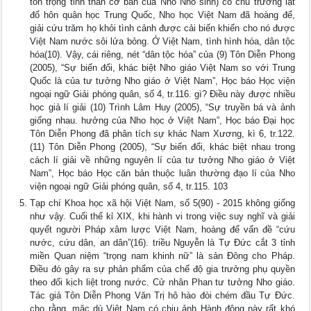
tôn trọng tinh thần cơ bản của Nho Nho sinh) có chủ trương lật
đổ hôn quân học Trung Quốc, Nho học Việt Nam đã hoàng đế,
giải cứu trăm họ khỏi tình cảnh được cải biến khiến cho nó được
Việt Nam nước sôi lửa bỏng. Ở Việt Nam, tình hình hóa, dân tộc
hóa(10). Vậy, cái riêng, nét “dân tộc hóa” của (9) Tôn Diễn Phong
(2005), “Sự biến đổi, khác biệt Nho giáo Việt Nam so với Trung
Quốc là của tư tưởng Nho giáo ở Việt Nam”, Học báo Học viện
ngoại ngữ Giải phóng quân, số 4, tr.116. gì? Điều này được nhiều
học giả lí giải (10) Trình Lâm Huy (2005), “Sự truyền bá và ảnh
giống nhau. hưởng của Nho học ở Việt Nam”, Học báo Đại học
Tôn Diễn Phong đã phân tích sự khác Nam Xương, kì 6, tr.122.
(11) Tôn Diễn Phong (2005), “Sự biến đổi, khác biệt nhau trong
cách lí giải về những nguyên lí của tư tưởng Nho giáo ở Việt
Nam”, Học báo Học căn bản thuộc luân thường đạo lí của Nho
viện ngoại ngữ Giải phóng quân, số 4, tr.115. 103
Tạp chí Khoa học xã hội Việt Nam, số 5(90) - 2015 không giống
như vậy. Cuối thế kỉ XIX, khi hành vi trong việc suy nghĩ và giải
quyết người Pháp xâm lược Việt Nam, hoàng đế vấn đề “cứu
nước, cứu dân, an dân”(16). triều Nguyễn là Tự Đức cắt 3 tỉnh
miền Quan niệm “trọng nam khinh nữ” là sản Đông cho Pháp.
Điều đó gây ra sự phản phẩm của chế độ gia trưởng phụ quyền
theo đối kịch liệt trong nước. Cử nhân Phan tư tưởng Nho giáo.
Tác giả Tôn Diễn Phong Văn Trị hô hào đòi chém đầu Tự Đức.
cho rằng, mặc dù Việt Nam có chịu ảnh Hành động này rất khó