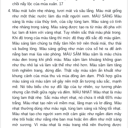
chồi nẩy lộc của mùa xuân. 17
Màu mát luôn nhẹ nhàng, tươi mát và sâu lắng. Màu mát giống
như một thác nước làm dịu mắt người xem. MÀU SÁNG Màu
sáng là màu của thủy tinh, của cây tùng lam. Màu sáng có tính
nhẹ nhàng trong sáng. Màu sáng được tạo ra từ màu đỏ pha với
lục lam đi kèm với vàng nhạt. Tuy nhiên sắc thái màu phải trong.
Khi độ trong của màu tăng thì mức độ thay đổi sắc độ màu giảm.
Màu sáng làm chúng ta thấy tâm hồn trở nên thoải mái, thư thái
và buông lỏng. Màu sáng giống như màn cửa sổ hé ra để ánh
nắng ban mai lùa vào phòng. MÀU SẬM Màu sậm là màu chứa
màu đen trong khi phối màu. Màu sậm làm khoảng không gian
như thu nhỏ lại và làm vật thể như nhỏ hơn. Màu sậm làm tăng
tính nghiêm trang, đứng đắn. Thật vậy màu sậm ẩn khuất như
khung cảnh của mùa thu và mùa đông ảm đạm. Phối hợp giữa
màu sáng và màu sậm sẽ gây nên một ấn tượng sâu sắc, mạnh
mẽ. Nó tiêu biểu cho sự đối lập của tự nhiên, sự tương phản
nhưng cần thiết giữa ngày và đêm. MÀU NHẠT Màu nhạt là màu
tùng lam thật nhẹ. Sắc màu nhợt nhạt, nó chứa ít nhất 65% màu
trắng. Màu nhạt tạo nên vẻ mềm mại, lãng mạn và lơ đãng. Màu
nhạt thường dùng như màu ngà, tùng lam sáng và hồng tối nhạt.
Màu nhạt tạo cho người xem một cảm giác như ngắm đám mây
nhẹ trôi hoặc như nắng nhẹ ban mai hoặc êm đềm như một sáng
mờ sương. Vì màu nhạt là màu trang nhã nên thường được