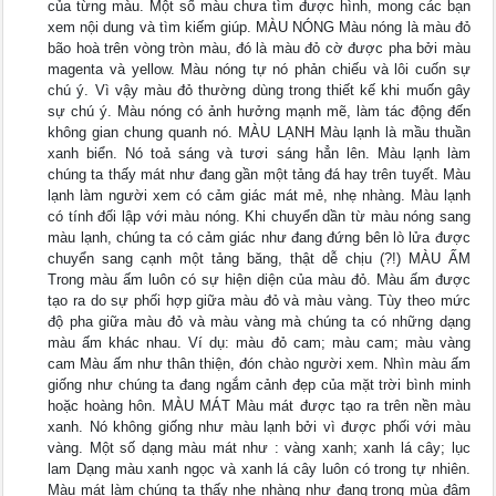
của từng màu. Một số màu chưa tìm được hình, mong các bạn
xem nội dung và tìm kiếm giúp. MÀU NÓNG Màu nóng là màu đỏ
bão hoà trên vòng tròn màu, đó là màu đỏ cờ được pha bởi màu
magenta và yellow. Màu nóng tự nó phản chiếu và lôi cuốn sự
chú ý. Vì vậy màu đỏ thường dùng trong thiết kế khi muốn gây
sự chú ý. Màu nóng có ảnh hưởng mạnh mẽ, làm tác động đến
không gian chung quanh nó. MÀU LẠNH Màu lạnh là mầu thuần
xanh biển. Nó toả sáng và tươi sáng hẳn lên. Màu lạnh làm
chúng ta thấy mát như đang gần một tảng đá hay trên tuyết. Màu
lạnh làm người xem có cảm giác mát mẻ, nhẹ nhàng. Màu lạnh
có tính đối lập với màu nóng. Khi chuyển dần từ màu nóng sang
màu lạnh, chúng ta có cảm giác như đang đứng bên lò lửa được
chuyển sang cạnh một tảng băng, thật dễ chịu (?!) MÀU ẤM
Trong màu ấm luôn có sự hiện diện của màu đỏ. Màu ấm được
tạo ra do sự phối hợp giữa màu đỏ và màu vàng. Tùy theo mức
độ pha giữa màu đỏ và màu vàng mà chúng ta có những dạng
màu ấm khác nhau. Ví dụ: màu đỏ cam; màu cam; màu vàng
cam Màu ấm như thân thiện, đón chào người xem. Nhìn màu ấm
giống như chúng ta đang ngắm cảnh đẹp của mặt trời bình minh
hoặc hoàng hôn. MÀU MÁT Màu mát được tạo ra trên nền màu
xanh. Nó không giống như màu lạnh bởi vì được phối với màu
vàng. Một số dạng màu mát như : vàng xanh; xanh lá cây; lục
lam Dạng màu xanh ngọc và xanh lá cây luôn có trong tự nhiên.
Màu mát làm chúng ta thấy nhẹ nhàng như đang trong mùa đâm