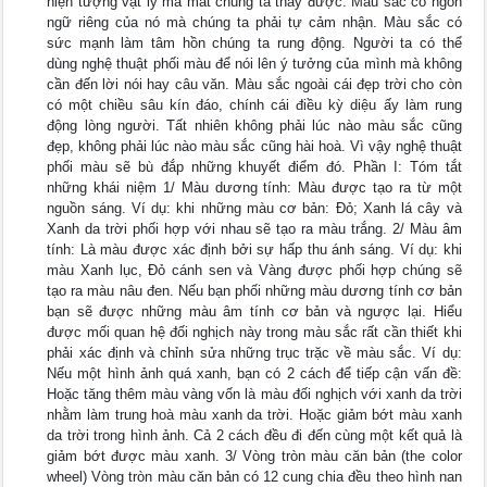
hiện tượng vật lý mà mắt chúng ta thấy được. Màu sắc có ngôn
ngữ riêng của nó mà chúng ta phải tự cảm nhận. Màu sắc có
sức mạnh làm tâm hồn chúng ta rung động. Người ta có thể
dùng nghệ thuật phối màu để nói lên ý tưởng của mình mà không
cần đến lời nói hay câu văn. Màu sắc ngoài cái đẹp trời cho còn
có một chiều sâu kín đáo, chính cái điều kỳ diệu ấy làm rung
động lòng người. Tất nhiên không phải lúc nào màu sắc cũng
đẹp, không phải lúc nào màu sắc cũng hài hoà. Vì vậy nghệ thuật
phối màu sẽ bù đắp những khuyết điểm đó. Phần I: Tóm tắt
những khái niệm 1/ Màu dương tính: Màu được tạo ra từ một
nguồn sáng. Ví dụ: khi những màu cơ bản: Đỏ; Xanh lá cây và
Xanh da trời phối hợp với nhau sẽ tạo ra màu trắng. 2/ Màu âm
tính: Là màu được xác định bởi sự hấp thu ánh sáng. Ví dụ: khi
màu Xanh lục, Đỏ cánh sen và Vàng được phối hợp chúng sẽ
tạo ra màu nâu đen. Nếu bạn phối những màu dương tính cơ bản
bạn sẽ được những màu âm tính cơ bản và ngược lại. Hiểu
được mối quan hệ đối nghịch này trong màu sắc rất cần thiết khi
phải xác định và chỉnh sửa những trục trặc về màu sắc. Ví dụ:
Nếu một hình ảnh quá xanh, bạn có 2 cách để tiếp cận vấn đề:
Hoặc tăng thêm màu vàng vốn là màu đối nghịch với xanh da trời
nhằm làm trung hoà màu xanh da trời. Hoặc giảm bớt màu xanh
da trời trong hình ảnh. Cả 2 cách đều đi đến cùng một kết quả là
giảm bớt được màu xanh. 3/ Vòng tròn màu căn bản (the color
wheel) Vòng tròn màu căn bản có 12 cung chia đều theo hình nan