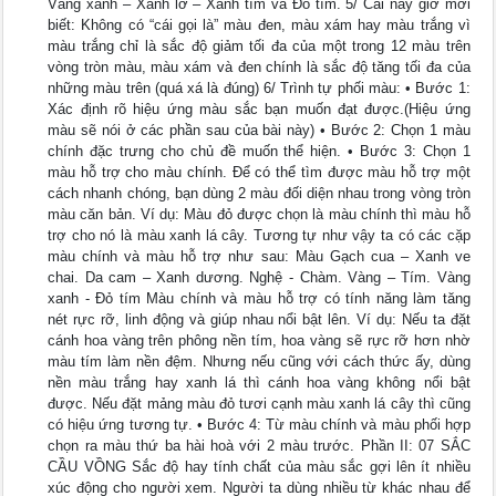
Vàng xanh – Xanh lơ – Xanh tím và Đỏ tím. 5/ Cái này giờ mới
biết: Không có “cái gọi là” màu đen, màu xám hay màu trắng vì
màu trắng chỉ là sắc độ giảm tối đa của một trong 12 màu trên
vòng tròn màu, màu xám và đen chính là sắc độ tăng tối đa của
những màu trên (quá xá là đúng) 6/ Trình tự phối màu: • Bước 1:
Xác định rõ hiệu ứng màu sắc bạn muốn đạt được.(Hiệu ứng
màu sẽ nói ở các phần sau của bài này) • Bước 2: Chọn 1 màu
chính đặc trưng cho chủ đề muốn thể hiện. • Bước 3: Chọn 1
màu hỗ trợ cho màu chính. Để có thể tìm được màu hỗ trợ một
cách nhanh chóng, bạn dùng 2 màu đối diện nhau trong vòng tròn
màu căn bản. Ví dụ: Màu đỏ được chọn là màu chính thì màu hỗ
trợ cho nó là màu xanh lá cây. Tương tự như vậy ta có các cặp
màu chính và màu hỗ trợ như sau: Màu Gạch cua – Xanh ve
chai. Da cam – Xanh dương. Nghệ - Chàm. Vàng – Tím. Vàng
xanh - Đỏ tím Màu chính và màu hỗ trợ có tính năng làm tăng
nét rực rỡ, linh động và giúp nhau nổi bật lên. Ví dụ: Nếu ta đặt
cánh hoa vàng trên phông nền tím, hoa vàng sẽ rực rỡ hơn nhờ
màu tím làm nền đệm. Nhưng nếu cũng với cách thức ấy, dùng
nền màu trắng hay xanh lá thì cánh hoa vàng không nổi bật
được. Nếu đặt mảng màu đỏ tươi cạnh màu xanh lá cây thì cũng
có hiệu ứng tương tự. • Bước 4: Từ màu chính và màu phối hợp
chọn ra màu thứ ba hài hoà với 2 màu trước. Phần II: 07 SẮC
CẦU VỒNG Sắc độ hay tính chất của màu sắc gợi lên ít nhiều
xúc động cho người xem. Người ta dùng nhiều từ khác nhau để