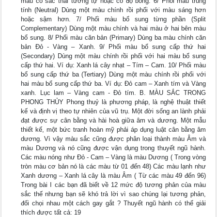
màu có sắc thái tương tự hoặc có độ bóng. 6/ Phối màu trung
tính (Neutral) Dùng một màu chính rồi phối với màu sáng hơn
hoặc sậm hơn. 7/ Phối màu bổ sung từng phần (Split
Complementary) Dùng một màu chính và hai màu ở hai bên màu
bổ sung. 8/ Phối màu căn bản (Primary) Dùng ba màu chính căn
bản Đỏ - Vàng – Xanh. 9/ Phối màu bổ sung cấp thứ hai
(Secondary) Dùng một màu chính rồi phối với hai màu bổ sung
cấp thứ hai. Ví dụ: Xanh lá cây nhạt – Tím – Cam. 10/ Phối màu
bổ sung cấp thứ ba (Tertiary) Dùng một màu chính rồi phối với
hai màu bổ sung cấp thứ ba. Ví dụ: Đỏ cam – Xanh tím và Vàng
xanh. Lục lam – Vàng cam - Đỏ tím. B. MÀU SẮC TRONG
PHONG THỦY Phong thuỷ là phương pháp, là nghệ thuật thiết
kế và định vị theo tự nhiên của vũ trụ. Một đời sống an lành phải
đạt được sự cân bằng và hài hoà giữa âm và dương. Một mẫu
thiết kế, một bức tranh hoàn mỹ phải áp dụng luật cân bằng âm
dương. Vì vậy màu sắc cũng được phân loại thành màu Âm và
màu Dương và nó cũng được vận dụng trong thuyết ngũ hành.
Các màu nóng như Đỏ - Cam – Vàng là màu Dương ( Trong vòng
tròn màu cơ bản nó là các màu từ 01 đến 48) Các màu lạnh như
Xanh dương – Xanh lá cây là màu Âm ( Từ các màu 49 đến 96)
Trong bài I các bạn đã biết về 12 mức độ tương phản của màu
sắc thế nhưng bạn sẽ khó trả lời vì sao chúng lại tương phản,
đối chọi nhau một cách gay gắt ? Thuyết ngũ hành có thể giải
thích được tất cả: 19