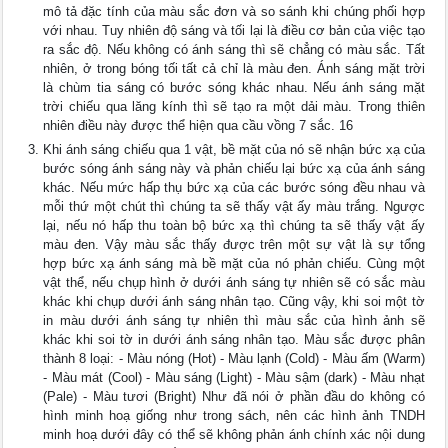
mô tả đặc tính của màu sắc đơn và so sánh khi chúng phối hợp
với nhau. Tuy nhiên độ sáng và tối lại là điều cơ bản của việc tạo
ra sắc độ. Nếu không có ánh sáng thì sẽ chẳng có màu sắc. Tất
nhiên, ở trong bóng tối tất cả chỉ là màu đen. Ánh sáng mặt trời
là chùm tia sáng có bước sóng khác nhau. Nếu ánh sáng mặt
trời chiếu qua lăng kính thì sẽ tạo ra một dải màu. Trong thiên
nhiên điều này được thể hiện qua cầu vồng 7 sắc. 16
Khi ánh sáng chiếu qua 1 vật, bề mặt của nó sẽ nhận bức xạ của
bước sóng ánh sáng này và phản chiếu lại bức xạ của ánh sáng
khác. Nếu mức hấp thụ bức xạ của các bước sóng đều nhau và
mỗi thứ một chút thì chúng ta sẽ thấy vật ấy màu trắng. Ngược
lại, nếu nó hấp thu toàn bộ bức xạ thì chúng ta sẽ thấy vật ấy
màu đen. Vậy màu sắc thấy được trên một sự vật là sự tổng
hợp bức xạ ánh sáng mà bề mặt của nó phản chiếu. Cùng một
vật thể, nếu chụp hình ở dưới ánh sáng tự nhiên sẽ có sắc màu
khác khi chụp dưới ánh sáng nhân tạo. Cũng vậy, khi soi một tờ
in màu dưới ánh sáng tự nhiên thì màu sắc của hình ảnh sẽ
khác khi soi tờ in dưới ánh sáng nhân tạo. Màu sắc được phân
thành 8 loại: - Màu nóng (Hot) - Màu lạnh (Cold) - Màu ấm (Warm)
- Màu mát (Cool) - Màu sáng (Light) - Màu sậm (dark) - Màu nhạt
(Pale) - Màu tươi (Bright) Như đã nói ở phần đầu do không có
hình minh hoạ giống như trong sách, nên các hình ảnh TNDH
minh hoạ dưới đây có thể sẽ không phản ánh chính xác nội dung