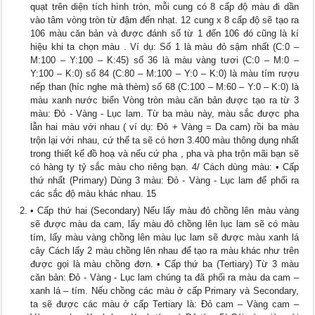
quạt trên diện tích hình tròn, mỗi cung có 8 cấp độ màu đi dần
vào tâm vòng tròn từ đậm đến nhạt. 12 cung x 8 cấp độ sẽ tạo ra
106 màu căn bản và được đánh số từ 1 đến 106 đó cũng là kí
hiệu khi ta chọn màu . Ví dụ: Số 1 là màu đỏ sậm nhất (C:0 –
M:100 – Y:100 – K:45) số 36 là màu vàng tươi (C:0 – M:0 –
Y:100 – K:0) số 84 (C:80 – M:100 – Y:0 – K:0) là màu tím rượu
nếp than (híc nghe mà thèm) số 68 (C:100 – M:60 – Y:0 – K:0) là
màu xanh nước biển Vòng tròn màu căn bản được tạo ra từ 3
màu: Đỏ - Vàng - Lục lam. Từ ba màu này, màu sắc được pha
lẫn hai màu với nhau ( ví dụ: Đỏ + Vàng = Da cam) rồi ba màu
trộn lại với nhau, cứ thế ta sẽ có hơn 3.400 màu thông dụng nhất
trong thiết kế đồ hoạ và nếu cứ pha , pha và pha trộn mãi bạn sẽ
có hàng ty tỷ sắc màu cho riêng bạn. 4/ Cách dùng màu: • Cấp
thứ nhất (Primary) Dùng 3 màu: Đỏ - Vàng - Lục lam để phối ra
các sắc độ màu khác nhau. 15
• Cấp thứ hai (Secondary) Nếu lấy màu đỏ chồng lên màu vàng
sẽ được màu da cam, lấy màu đỏ chồng lên lục lam sẽ có màu
tím, lấy màu vàng chồng lên màu lục lam sẽ được màu xanh lá
cây Cách lấy 2 màu chồng lên nhau để tạo ra màu khác như trên
được gọi là màu chồng đơn. • Cấp thứ ba (Tertiary) Từ 3 màu
căn bản: Đỏ - Vàng - Lục lam chúng ta đã phối ra màu da cam –
xanh lá – tím. Nếu chồng các màu ở cấp Primary và Secondary,
ta sẽ được các màu ở cấp Tertiary là: Đỏ cam – Vàng cam –