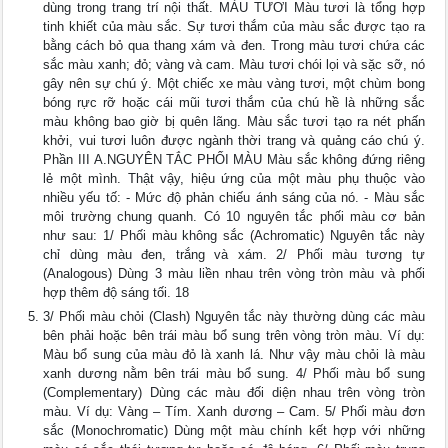
dùng trong trang trí nội thất. MÀU TƯƠI Màu tươi là tổng hợp
tinh khiết của màu sắc. Sự tươi thắm của màu sắc được tạo ra
bằng cách bỏ qua thang xám và đen. Trong màu tươi chứa các
sắc màu xanh; đỏ; vàng và cam. Màu tươi chói lọi và sặc sỡ, nó
gây nên sự chú ý. Một chiếc xe màu vàng tươi, một chùm bong
bóng rực rỡ hoặc cái mũi tươi thắm của chú hề là những sắc
màu không bao giờ bị quên lãng. Màu sắc tươi tạo ra nét phấn
khởi, vui tươi luôn được ngành thời trang và quảng cáo chú ý.
Phần III A.NGUYÊN TẮC PHỐI MÀU Màu sắc không đứng riêng
lẻ một mình. Thật vậy, hiệu ứng của một màu phụ thuộc vào
nhiều yếu tố: - Mức độ phản chiếu ánh sáng của nó. - Màu sắc
môi trường chung quanh. Có 10 nguyên tắc phối màu cơ bản
như sau: 1/ Phối màu không sắc (Achromatic) Nguyên tắc này
chỉ dùng màu đen, trắng và xám. 2/ Phối màu tương tự
(Analogous) Dùng 3 màu liền nhau trên vòng tròn màu và phối
hợp thêm độ sáng tối. 18
3/ Phối màu chỏi (Clash) Nguyên tắc này thường dùng các màu
bên phải hoặc bên trái màu bổ sung trên vòng tròn màu. Ví dụ:
Màu bổ sung của màu đỏ là xanh lá. Như vậy màu chỏi là màu
xanh dương nằm bên trái màu bổ sung. 4/ Phối màu bổ sung
(Complementary) Dùng các màu đối diện nhau trên vòng tròn
màu. Ví dụ: Vàng – Tím. Xanh dương – Cam. 5/ Phối màu đơn
sắc (Monochromatic) Dùng một màu chính kết hợp với những