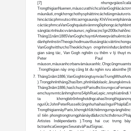
[7] nhưngvgiáosĩcalàngđã
TrongthigianNuenen,màuscưathíchcaVanGoghlàcáctơn
màunâuti,ơngkhơngchothyspháttrincáchdùngmàutươis
hincáctácphmxutscnhtcaơngsaunày.KhiVincentphànnà
cáctácphmcaVanGoghquáutivànmngồiphongcáchphbint
sángtácrtnhiubcvvàmàunưc,ngồ
Tháng11năm1885VanGoghchuyntiAntwerpvàthuêmtcănbu
dànhphnlnstinTheogichođmuavtliusángtácvàtrtincho
VanGoghvitthưchoTheoklichuyn ơngnhmìnhđưcănthtnĩn
gian sáng tác, Van Gogh nghiên cu thêm v lý thuyt mà
Peter Paul Rubens,nhngtácphmđ
màuson,màuxanhcơbanvàmàuxanhlc.Ơngcũngmuam
.Trongthigian này ơng cũng bt đu nghin rưu absinthe [8] 
Tháng1năm1886,VanGoghtrúngtuyn
).Trongphnlntháng2hasĩbm,phnlnlà
Tháng3năm1886,hasĩchuyntiParisđhctixưngvcaFernan
emchuynvmtcănhrnghơns54phRueLepic,nmphíatrênđi.Vìth
ta khơngbitrõnhnghotđngcahasĩtrongthigianơng
ngưiÚcJohnPeterRussellcũngnhưhaihas
TrongthigiannàyParis,khơngkhĩđchiêmngưngvànghiêncut
sĩ tiên phongtrongtrưngpháinàyđãđưctchcthđơnưcPháp,
Artistes Indépendants ).Trong hai cuc trưng bà
bctranhcaGeorgesSeuratvàPaulSignac. Bn