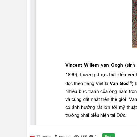
Free
12 trang
ngocly
888
1