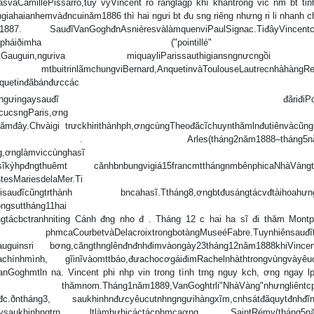
vàCamillePissarro,tuy vyVincent rõ rànglàgp khĩ khăntrong vic nm bt tin
haianhemvàđncuinăm1886 thì hai ngưi bt đu sng riêng nhưng ri li nhanh c
GoghđnAsnièresvàlàmquenviPaulSignac.TiđâyVincentcù
mmtsbctranhtheotrưngpháiðimha ("pointill
ihasĩPaulGauguin,ngưiva miquayliParissauthigiansngnưcngồ
mchungviBernard,AnquetinvàToulouseLautrecnhàhàngRest
Anquetinđãbánđưccác
iđưctácphmviGauguin,ngưingaysauđĩ đãriđiPont
ucsngParis,ơng
mđây.Chvàigi trưckhirithànhph,ơngcùngTheođãcĩchuynthămlnđutiênvàcũng
. Arles(tháng2năm1888–tháng5năm1
g,ơnglàmviccùnghasĩ
,hasĩkýhpđngthuêmt cănhbnbungvigiá15francmtthángnmbênphicaNhàVàngt
tesMariesdelaMer.Ti
,ngưisauđĩcũngtrthành bncahasĩ.Ttháng8,ơngbtđusángtácvđtàihoahưn
ngsuttháng11hai
tácbctranhniting Cánh đng nho đ . Tháng 12 c hai ha sĩ đi thăm Montpe
àDelacroixtrongbotàngMuseéFabre.Tuynhiênsauđĩtì
Gauguinsri bơng,căngthnglênđnđnhđimvàongày23tháng12năm1888khiVincen
ráicachínhmình, gĩinĩvàomttbáo,đưachocơgáiđimRachelnhàthtrongvùngvàyê
anGoghmtln na. Vincent phi nhp vin trong tình trng nguy kch, ơng ngay l
89,VanGoghtrli"NhàVàng"nhưngliêntcphi
uđc.ðntháng3, saukhinhnđưcyêucutnhngngưihàngxĩm,cnhsátđãquytđnhđĩn
sĩReysaukhinhngtrn ltlàmhưhicáctácphmcaơng. SaintRémy(tháng5n