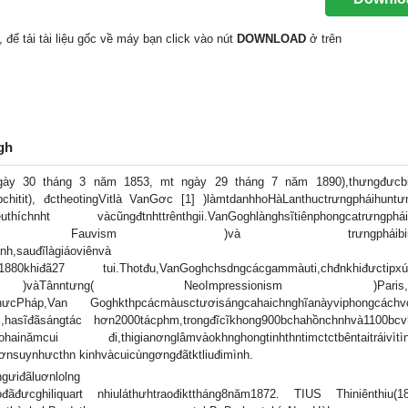
, để tải tài liệu gốc về máy bạn click vào nút
DOWNLOAD
ở trên
gh
gày 30 tháng 3 năm 1853, mt ngày 29 tháng 7 năm 1890),thưngđưcbit
tit), đctheotingVitlà VanGơc [1] )làmtdanhhoHàLanthuctrưngpháihuntư
yêuthíchnht vàcũngđtnhttrênthgii.VanGoghlànghsĩtiênphongcatrưngphái
titrưngpháidãthú( Fauvism )và trưngpháibiuhin
nh,sauđĩlàgiáoviênvà
ăm1880khiđã27 tui.Thotđu,VanGoghchsdngcácgammàuti,chđnkhiđưctipxúc
àTânntưng( NeoImpressionism )Paris,ơn
amnưcPháp,Van Goghkthpcácmàusctươisángcahaichnghĩanàyviphongcáchv
iđi,hasĩđãsángtác hơn2000tácphm,trongđĩcĩkhong900bchahồnchnhvà1100bc
àohainămcui đi,thigianơnglâmvàokhnghongtinhthntimctctbêntaitráivìtì
ơnsuynhưcthn kinhvàcuicùngơngđãtktliuđimình.
gưiđãluơnlolng
ođãđưcghiliquart nhiuláthưhtraođikttháng8năm1872. TIUS Thiniênthiu(1