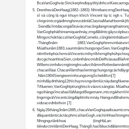
BcaVanGoghvàcStrickerphnđiquytlitýđnhcưiKeecaơngvàq
DrenthevàDenHaag(1882–1883) NhìntbancơngDenHa
sĩ và cũng là ngưi khuyn khích Vincent tip tc ngh v. 
chngvimtcơgáiđimnghinrưutênlàC
.Sienđãcĩmtđacongái5tuivàcơtacũngđangmangthaitron
VanGoghpháthinramiquanhnày,ơngđãliêntcgâys
MtngưichúkháccaVanGoghlàCornelis,cũnglàmtnhàb
.Tháng6năm 1883,VanGoghphinmvinba
Mùathunăm1883,saumtnămchungsngviSien,VanGoghbc
nêníthnhphúchơnvàVincentcmthynĩkhơngthphùhpchos
đưcgichoanhtraiSien,cịnbnth
WillemcịnnhđưcrngtronglncuđưcthămmRotterdamnăml
chacanĩlàai.Chacanĩlàmthasĩemtng
.Năm1904SiengieomìnhxungsơngScheldttvn[7
mìnhđâyđntháng12thìchuynvsngvi
TiNuenen,VanGoghtptrunghtsclcvàovicsángtác.Mùath
ngưihàngxĩmcahasĩlàMargotBegemann,mtcơgáihơnVince
lịngơngvàVincentcũngđáplitìnhcmnày.Haingưiđãhahơ
viđưacơđnbnhvin [7] .
Ngày26tháng3năm1885,chacaVanGoghquađisaumtcơnđtq
đãquantâmticáctácphmcaVanGogh,vàchínhhasĩtr
Nhngngưiănkhoai (tingHàLan: DeAa
tiênđưctrinlãmtiDenHaag.Tháng9,hasĩbbuctiđãlàmmtt