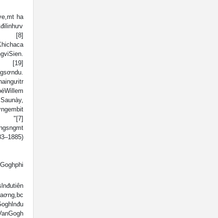
e,mt ha
đilinhưv
) [8]
Khichaca
viSien.
g5 [19]
ơndu.
ingưitr
béWillem
unày,
ưngembit
 "[7]
ngsngmt
1885)
nGoghphi
lnđutiên
aơng,bc
hlnđu
 VanGogh