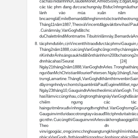
cáchasĩnidanhnhưClaudeMonet,AlfredSisley,EdgarDegas
các tác phm đang đưcưachungnày.Btđucĩnhngmâuthungia
lành vào mùa xuân năm 1887. SauđĩVan
bncaơnglàEmileBernardđãthnghi
Tháng11năm1887,TheovàVincentđãgpvàktbnv
.Cuinămnày,VanGoghđãtchc mtbuitrinlã
duChalettrênđiMontmartre.Tibuitrinlãmnày,Bernardvà
tácphmđutiên,cịnVincentthìtraođ
Tháng2năm1888,cuicùngVanGoghcũngcmthychánngánc
riKinhđơÁnhsángsaukhiđãhồnthànhhơn200bchatrong2nă
đnnhàcahasĩSeurat [24] 
Ngày21tháng2năm1888,VanGoghđnArles.Tronghaithán
ngưiðanMchChristianMourierPetersen.Ngày1tháng5
trưngLamartine.Tháng6,VanGoghđithămthtrnvenbinSain
đâyơngnhndyvchomtsĩquantênlàPaulEugèneMilliet
Ngày23tháng10,GauguinđnArlestheolimicaVanGogh.Tro
hasĩlàmviccùngnhau,cũngtrongthángnàyVanGoghđãsáng
chiêm ngưng các tác phmcaCourbetv
haingưitrnênxuđivìnhngxungđtvnghthut.VanGoghsrng
Gauguinvimtlưidaocotrongtayvàsauđĩlitctphndưitait
gicnthn.CuicùngthìGauguinvnriArlesvàkhơngbaogigpliV
Theo đn thămnom.Tháng1năm18
vinvìgpogiác,ơngcịnmcchnghoangtưngkhinghĩmìnhbđ
nhàcaVanGogh.ðntháng4thìơngdnvcănphịngcabác