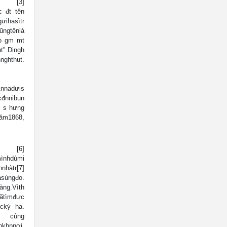
an [3]
c đt tên
ưihasĩtr
ũngtênlà
ao gm mt
Dịngh
thut.
Annadưis
đnnibun
i s hưng
1868,
on [6]
nhdùmi
nhàtr[7]
sùngđo.
ng.Vìth
đãtìmđưc
bcký ha.
 cùng
hpnơi.