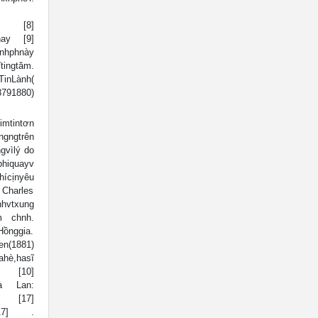
ðc [8]
chay [9]
hphnày
tingtăm.
nLành(
1880)
imtintơn
gngtrên
gvìlý do
hiquayv
hícịnyêu
 Charles
vtxung
êm chnh.
ồnggia.
(1881)
hè,hasĩ
 [10]
gHà Lan:
 [17]
" [17] .