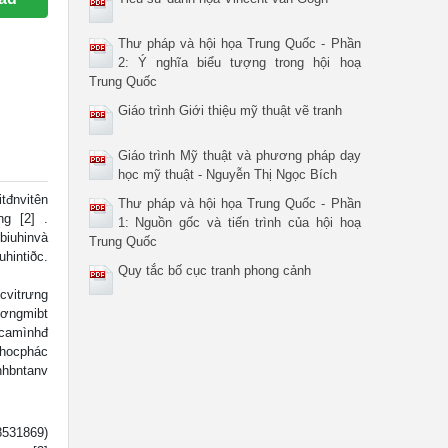
Thư pháp và hội họa Trung Quốc - Phần
2: Ý nghĩa biểu tượng trong hội hoạ
Trung Quốc
Giáo trình Giới thiệu mỹ thuật vẽ tranh
Giáo trình Mỹ thuật và phương pháp dạy
học mỹ thuật - Nguyễn Thị Ngọc Bích
đnvitên
Thư pháp và hội họa Trung Quốc - Phần
ng [2] .
1: Nguồn gốc và tiến trình của hội hoạ
biuhinvà
Trung Quốc
tiðc.
Quy tắc bố cục tranh phong cảnh
vitrưng
gmibt
camìnhđ
vhocphác
nhbntanv
8531869)