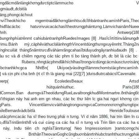
cmdânlàngkhơngđưctiptclàmmucho VanG
gmàuđt,đcbitlà
áng,phongcáchxut
nviTheokhicho rngemtraiđãkhơnglàmhtscđcĩthbántranhcamìnhParis,Theođ
hiđĩlàcácbc hatươivuicacáchasĩtheotrưngpháintưng.LàmvichainămNueen
iracịncĩgn200bchahồnchnh. Antwerp(1885–
ngnhphíatrênmt cahiubántranhphRuedesImages [8] .Hasĩcĩrtíttinvàănung
ngưimu.Bánh mỳ,càphêvàthuclálànhngthVincentdùngthưngxuyênnht.Tháng2
glncuilàt tháng5nămtrưcđĩvàhàmrăngcahasĩbtđuyudngâyranhiuđauđn [8] . 
u sc và đi chiêm ngưng các tác phm ti bo tàng thành ph, đc bit là các bc 
ãkhíchlhasĩtrongvicdùngcácmàusctươisángh
tsbctranhkhcgca NhtBn( Ukiyoe)vàsdngnĩlàmnnchomtstácphmcamì
và cịn phi cha bnh (rt cĩ th là giang mai [22][7] )dưisđiutrcabácsĩCavenaile.
vàoTrưngMthutAntwerp( EcoledesBeaux Artsd'An
dolaolc,ănungkémvà hútquánhiuthuc. Paris(1886–
dCormon.Ban đuơngvàTheotiđưngRueLavaltrongkhuđiMontmartre.ðntháng6t
igian này hai anh em gn nhau, các bc thư liên lc gia hai ngưi khơng cịn
Paris. VincentlàmvicvàithángtrongxưngvcaCormonnơiơngthưngtipxú
ĩngưiPháplàÉmileBernardvàđcbitlà HenrideToulouseLa
ácphmcacác ha sĩ theo trưng phái n tưng. Ví d năm 1886, hai trin lãm ln c
đĩlàTrinlãmlnth8 và cui cùng ca các ha sĩ n tưng và Trin lãm ca các ha sĩ
y này, lnđu tiên ch nghĩaTânntưng( Neo Impressionism )ramtcơngchú
thânTheovanGoghcũngbuơnbánrtnhiubctranhthuctrưngpháin