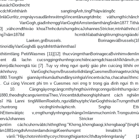
iusáchDordrecht
đvnguchngochocdchKinhthánh sangtingAnh,tingPhápvàting
rtênlàGưrlitz,ơngnàyvsauđãnhnxétrngVincentănungrtđmbc vàthưngthíchăn
anGogh,giađìnhơnggiVanGoghtiAmsterdamtháng5năm1877.Tithàn
] ,vàhcơnđthivào khoaThnhcdưishưngdncaJohannesStricker,mtnhàthnhccĩ
àchúJantháng7năm1878đ hcmtkhĩabathángtitrưngtruyngiáođoTi
Laeken,gnBrussels. BorinagevàBrussels(1879
inơiđâyVanGoghđã quytđnhtrthànhmthasĩ
itimtlàng PetitWasmes [11][12] thucvùngmthanBorinagecaBvinhimvđemlin
incent đã lachn cucsnggingnhưnhngconchiêncaơngđchiasskhĩkhănvih,ơn
ỳđãchoơngtá túc [7] .Tuy vy nhng ngưi qunlý giáo phn cuicùng lithihi ơn
hnhưvy. VanGoghchuynvBrusselsriliđnlàngCuesmesBorinagetrưckhip
880.Trongthi giannàynhiumâuthunđãnysinhgiaVincentvàcha,chacahasĩthmc
 . Cui cùng Vincent phi trn v Cuesmes nơi ơng tr trong gia đình ngưi th m
ngàyơngcàngcmthyhngthúvinhngconngưibìnhthưngvàcnh
1880,theođnghcangưiemtraiTheo,Vincentbtđutheonghiphihamt cách nghi
Hà Lanni tingWillemRoelofs,ngưiđãthuytphcVanGoghthivàoTrưngmthutH
êmnhngquytcchuntrong vicdnghìnhvàphicnh. Snghip Etten
nhEttenvàtiptc v,ơngthưnglynhngngưihàngxĩmlàmmuchomình.Trongsutmùa
vingưichhKeeVosStrickervàJohannes Stricker
ơngvntìm cáchcuhơnvàbtchithngthng:"Khơng,khơngbaogi,khơngbaogi"(tin
1881ơngđnAmsterdamđxingpKeenhưngmt lnnabtchi
đèn vànĩi:"Hãychotơinhìnthycơychtrongthigiantơicĩthđtaytrênngnlanày