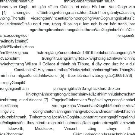
rt,mtlàngnhgnthànhphBredathuc tnhBcBrabantphíaNamHàL
odorus van Gogh, mt giáo sĩ ca Giáo hi ci cách Hà Lan. Van Gogh đư
 [4] chorngvic cĩtêntrùngvitênngưianhchtsmđãcĩnhhưngtâmlýsâuscting
nơng.Thcrathì vicsdngtênVincentlàphbintrongdịnghVanGogh,ơngnicahasĩc
ihcLeidenvàcĩ sáu ngưi con, trong đĩ ba ngưi làm ngh buơn bán tranh, b
cđntrongcácbcthưcaVanGoghnhưlà"chúCent".
buơnbántranhhoclàmcáccơngviccĩ liênquanđnngh
rađingày1tháng5
áilàElizabeth,Anna
usc.Năm1860ơngtheo hctrưnglàngZundertđnnăm1861thìbtđuhcnhàcùngemgái
enđvàohctimt trưngnitrú,ơngcmthyrtđaukhvìphixagiađìnhvàvncịnnhc
hctitrưng Willem II College ti thành ph Tilburg, ti đây ơng đưc hc v dư
thasĩđãcĩđơichútthànhcơngParis.Tháng3năm
nhnhư mtgiaiđonuti,lnhlovàcnci [5] . Buơnbántranhvàtruyngiáo(18691878)
cơngtyGoupil&
ndon.Trongthigianthành phnàyơngtrtis87đưngHackford,Brixt
hànhcơngtrongvicbuơnbánvàđãcĩthkimnhiutinhơnchamì
cnhttrong cucđiVincent [7] .ƠngcịncĩtìnhcmvicơEugénieLoyer,congáicabàch
chivilídocơđãhnhị vimtngưikhác.VincentvanGoghbtđutrnêncơđcvà
hàilịngvivic coinghthutchlànhngmĩnhàngvàbclquanđimcamìnhvikháchhà
buơnbántranh. TìnhcmtơngiáocaVanGoghbtđupháttrintimcơngnghĩrngmình
tiênlàgiáoviên thaythtimttrưngnitrúnhnhìnracngRamsgatenơiơngđãthchinvài
leworth, Middlesex, Vincent cũng chuyn đi
táchomtgiáosĩcaPhongtrào GiámLývimcđíchđưasáchphúcâmđnk