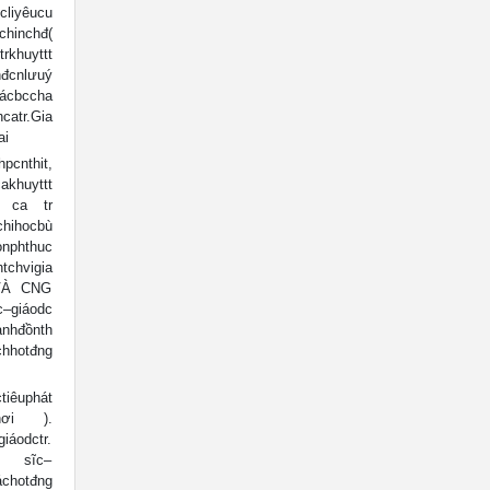
iyêucu
inchđ(
rkhuyttt
cnlưuý
ácbccha
tr.Gia
ai
nthit,
huyttt
i ca tr
ihocbù
hthuc
hvigia
 VÀ CNG
–giáodc
nhđồnth
hhotđng
êuphát
chơi ).
iáodctr.
ăm sĩc–
otđng