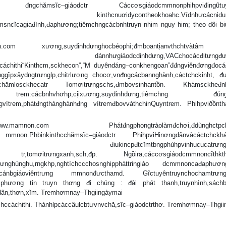
,cáchot đngchămsĩc–giáodctr Cáccơsgiáodcmmnonphihpviđingũtuy
phnnhng kinthcnuơidycontheokhoahc.Vídnhưcácnidung
msncĩcagiađình,đaphương;tiêmchngcácbnhtruyn nhim nguy him; theo dõi bi
.com xương,suydinhdưnghocbéophì;đmboantịanvthchtvàtâm lí
incác dánnhưgiáodcdinhdưng,VACchocácđitưngđưch
ccáchithi“Kinthcm,sckhecon”,“M duyêndáng–conkhengoan”đđngviênđơngđocá
ggĩpxâydngtrưnglp,chitrlương chocơ,vnđngcácbannghành,cáctchckinht, đ
ngchămlosckhecatr Tomơitrưngschs,đmbovsinhantồn. Khámsckheđnhk
 trem:cácbnhvhơhp,cịixương,suydinhdưng,tiêmchng đúngl
vìtrem,phátđngthánghànhđng vìtremđbovvàthchinQuyntrem. Phihpviðồnth
mamnon.com Phátđngphongtràolàmđchơi,đdùnghctpchot
c mmnon.Phbinkinthcchămsĩc–giáodctr PhihpviHinơngdânvàcáctch
đaphươngto điukincpđtcĩmtbngphùhpvinhucucatrưng
cho tr,tomơitrưngxanh,sch,đp. Ngồira,cáccơsgiáodcmmnoncĩthkth
lưnghùnghu,rngkhp,nghtíchccchosnghippháttringiáo dcmmnoncađaphư
màcánbgiáoviêntrưng mmnonđưcthamd. Gĩctuyêntruynchochamtrưn
hương tin truyn thơng đi chúng : đài phát thanh,truynhình,sáchbá
dân,thơn,xĩm. Tremhơmnay–Thgiingàymai
ccáchithi. Thànhlpcáccâulcbtưvnvchă,sĩc–giáodctrthơ. Tremhơmnay–Thgii