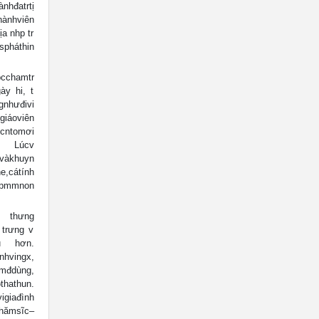
đatrtị
ànhviên
ịa nhp tr
háthin
chamtr
ày hi, t
nhưđivi
áoviên
ntomơi
, Lúcv
àkhuyn
e,cátính
pmmnon
 thưng
 trưng v
qu hơn.
hvingx,
mđdùng,
athun.
igiađình
hămsĩc–