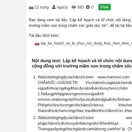
Free
12 trang
ngocly
583
0
Bạn đang xem tài liệu
"Lập kế họach và tổ chức nội dung
trường mầm non trong chăm sóc giáo dục trẻ"
, để tải tài l
Tài liệu đính kèm:
lap_ke_hoach_va_to_chuc_noi_dung_thuc_hien_khoi
Nội dung text: Lập kế họach và tổ chức nội dun
cộng đồng với trường mầm non trong chăm sóc 
Websitehtrgingdyvàchămsĩctrem www.mamno
CHĂMSĨC–GIÁODCTR Vicchămsĩcvàgiáodctremđưcch
vigiađìnhvàcngđngđthúcđyvàtođiukintiư
1.Nidungphihpgiatrưngmmnonvigi
mmnon,nhàtrưngvànhĩm/lpcntođiukinđgiađình
Phihpthchinchươngtrìnhchămsĩcbovsc k
Giáoviênvàchamcùngchias,traođikinthcchămsĩcsc khe
Websitehtrgingdyvàchămsĩctrem www.m
phápchămsĩcđivitrsuydinhdưngvàtrcĩkhimkhuyt. ðĩ
Thamgiaxâydngkhochgiáodccanhàtrưng,canhĩm/ lp. Cha