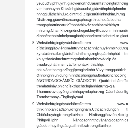
yêucuđiviphhuynh,giáoviêncĩthđưaramtsth
vimtsphhuynh.Khiđánhgiásauchđ,giáoviê
nhnggìđãthchinđưc,cịntntigì,cĩgìcnrútkinhnghim,
Nhàtrưng,giáoviêncncungcphocgiithiuc
trongspháttrincatrđcĩthpháthinvàcanthipsmkhithy
mhiurng:Chamkhơngnênchegiukhuytttcaco
đìnhnênchotrđnhclpmugiáohịanhpđtocơhichotrđưc gia
Websitehtrgingdyvàchămsĩctrem www.mam
cĩthcùnggiáoviêntìmđntưvncacácnhàchuyê
xyratuitinhcđưnglànĩcĩthdnđnsngưngtrquátrình
khuyttâtvàshnchtrmtrngtrtintisthànhth
trnuđưcpháthinsmvàcĩbinphápxlíth
nhiuvàosthamgiađĩnggĩpcagiađìnhtr.Vìvy,
đìnhbngnhiunidung,hìnhthcphongphúđtođiukinch
ðNGTRONGCHĂMSĨC–GIÁODCTR Quátrìnhchămsĩc–giáo
tremlatuinày,phicncĩskthpchtchgianhàtrưng
Thammưuvicpyðng,chínhquynđaphương Cácnhàqunlíg
Tremhơmnay–Thgiingàymai
Websitehtrgingdyvàchămsĩctrem www.mam
trinkinhtxãhicađaphươnghngnăm.Cthcácnidungc
Chtiêuhuyđngtrtrongđtuiđnlp. Htrđisnggiáoviên,đc
PhihpviHiphn Nângcaonhnthcvànănglccaphn,c
giáodctr,huyđngcácgiađìnhđưatrtr