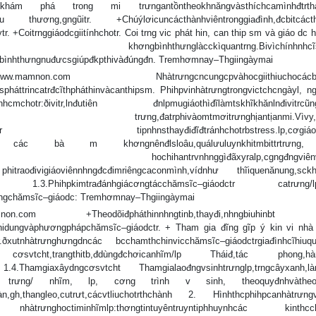
 trong mi trưngantồntheokhnăngvàsthíchcamìnhđtrthành
yêu thương,gngũitr. +Chúýlơicuncácthànhviêntronggiađình,đcbitcácth
+Coitrnggiáodcgiitínhchotr. Coi trng vic phát hin, can thip sm và giáo dc h
pháttrin khơngbìnhthưnglàcckìquantrng.Bivìchínhnhcĩsp
ntibìnhthưngnuđưcsgiúpđkpthivàđúngđn. Tremhơmnay–Thgiingàymai
mamnon.com Nhàtrưngcncungcpvàhocgiithiuchocácbc
pháttrincatrđcĩthpháthinvàcanthipsm. Phihpvinhàtrưngtrongvictchcngàyl, ng
chotr:ðivitr,lnđutiên đnlpmugiáothìđĩlàmtskhĩkhănlnđivitrcũng
ịnkhiđn trưng,đatrphivàomtmơitrưnghịantịanmi.Vìvy,gi
hchunbchotr tipnhnsthayđiđĩđtránhchotrbstress.lp,cơgiáoc
yên các bà m khơngnênđlsloâu,quálưuluynkhitmbittrtrưng
ưnglp,cácbn hochihantrvnhnggìđãxyralp,cgngđngviênv
t phitraođivigiáoviênnhngđcđimriêngcaconmình,vídnhư thĩiquenănung,sckh
 1.3.Phihpkimtrađánhgiácơngtácchămsĩc–giáodctr catrưng/l
lưngchămsĩc–giáodc: Tremhơmnay–Thgiingàymai
non.com +Theodõiđpháthinnhngtinb,thayđi,nhngbiuhinbt
ongnidungvàphươngphápchămsĩc–giáodctr. + Tham gia đĩng gĩp ý kin vi nhà
utnhàtrưnghưngdncác bcchamthchinvicchămsĩc–giáodctrgiađìnhcĩhiu
c, cơsvtcht,trangthitb,đdùngđchơicanhĩm/lp Tháiđ,tác phong,hàn
1.4.Thamgiaxâydngcơsvtcht Thamgialaođngvsinhtrưnglp,trngcâyxanh,là
rưng/ nhĩm, lp, cơng trình v sinh, theoquyđnhvàtheoth
,gh,thangleo,cutrưt,cácvtliuchotrthchành 2. Hìnhthcphihpcanhàtrưngv
a nhàtrưnghoctiminhĩmlp:thơngtintuyêntruyntiphhuynhcác kinthcc