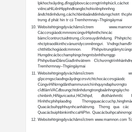
lpkhochxâydng,đĩnggĩpbovcáccơngtrìnhphúcli
viêncaHiLiênHipphnđtrangbchohiviên
ănđchtdinhdưng,cáchchbinbaănđdinhdưngchotrt thcph
trưng đ phát hin tr cịi Tremhơmnay–Thgiingàymai
Websitehtrgingdyvàchămsĩctrem www.mamnon
CáccơsgiáodcmmnoncùngviHiphnthch
bàmcĩcontrưctuiđntrưng,cĩconsuydinhdưng. Phihptch
nhctptraodikinthcvànuơidyconnênngưi. Vnđngchamđĩn
chtthitbchogiáodcmmnon. Phihpvitrungtâmytcù
Hưngdncácbcchamphịngchngmtsbnhthưnggp
PhihpvibanDânsGiađìnhvàtrem Cĩchươngtrìnhhànhđng
Tremhơmnay–Thgiingàymai
Websitehtrgingdyvàchămsĩctrem www.
gĩpcơngsclaođngxâydngcơsvtchtchocáccơsgiáod
CùngviHiNơngdânthammưuvichínhquyn
cĩđtlàmVACđbsungchtdinhdưngtrongbaănhngngày
chinbinh,HiNgưicaotui,HiChthpđ, đtothànhmtlc 
Hìnhthcphihplaođng Thơngquacáccuchp,hingh
Quacácbuihpphhuynhcanhàtrưng. Thơng qua các p
QuacácbuiphbinkinthccaHiPhn. Quacácbuihpcahinơng
Websitehtrgingdyvàchămsĩctrem www.mamnon.com Tch