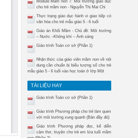
Module Mầm non 7: Môi trường giáo dục
cho trẻ mầm non - Nguyễn Thị Mai Chi
Thực trạng giáo dục hành vi giao tiếp có
văn hóa cho trẻ mẫu giáo 5 - 6 tuổi
Giáo án Khối Mầm - Chủ đề: Môi trường
– Nước –Không khí – Ánh sáng
Giáo trình Toán cơ sở (Phần 1)
Nhận thức của giáo viên mầm non về nội
dung cần chuẩn bị biểu tượng số cho trẻ
mẫu giáo 5 - 6 tuổi vào học toán ở lớp Một
TÀI LIỆU HAY
Giáo trình Toán cơ sở (Phần 1)
Giáo trình Phương pháp cho trẻ làm quen
với môi trường xung quanh (Bản đầy đủ)
Giáo trình Phương pháp đọc, kể diễn
cảm thơ, truyện cho trẻ em lứa tuổi mầm
non (Phần 2)