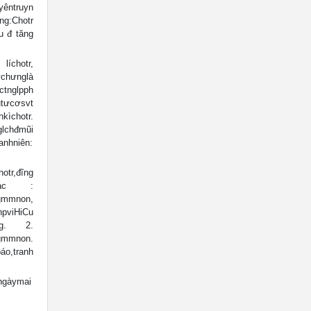
êntruyn
:Chotr
u đ tăng
chotr,
ưnglà
ctnglpph
utưcơsvt
ìchotr.
chđmũi
anhniên:
r,đĩng
ckhác :
mmnon,
pviHiCu
ơng. 2.
gmmnon.
o,tranh
ngàymai