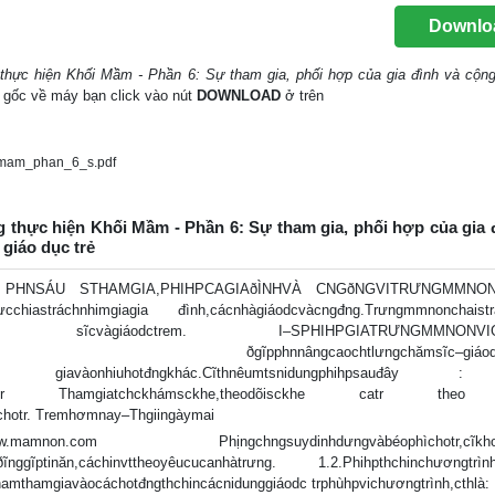
Downlo
 thực hiện Khối Mầm - Phần 6: Sự tham gia, phối hợp của gia đình và cộn
iệu gốc về máy bạn click vào nút
DOWNLOAD
ở trên
_mam_phan_6_s.pdf
g thực hiện Khối Mầm - Phần 6: Sự tham gia, phối hợp của gia 
giáo dục trẻ
n.com PHNSÁU STHAMGIA,PHIHPCAGIAðÌNHVÀ CNGðNGVITRƯNGMMNO
iastráchnhimgiagia đình,cácnhàgiáodcvàcngđng.Trưngmmnonchaistr
uchovicchăm sĩcvàgiáodctrem. I–SPHIHPGIATRƯNGMMNONVIG
ađình ðgĩpphnnângcaochtlưngchămsĩc–giáodctr
cĩththam giavàonhiuhotđngkhác.Cĩthnêumtsnidungphihpsauđây
hechotr Thamgiatchckhámsckhe,theodõisckhe catr the
chotr. Tremhơmnay–Thgiingàymai
amnon.com Phịngchngsuydinhdưngvàbéophìchotr,cĩkhoc
nggĩptinăn,cáchinvttheoyêucucanhàtrưng. 1.2.Phihpthchinchươngtrình
mthamgiavàocáchotđngthchincácnidunggiáodc trphùhpvichươngtrình,cthlà: 