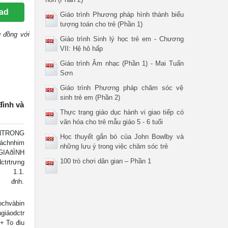
ad
Giáo trình Phương pháp hình thành biểu
tượng toán cho trẻ (Phần 1)
g đồng với
Giáo trình Sinh lý học trẻ em - Chương
VII: Hệ hô hấp
Giáo trình Âm nhạc (Phần 1) - Mai Tuấn
Sơn
Giáo trình Phương pháp chăm sóc vệ
sinh trẻ em (Phần 2)
đình và
Thực trạng giáo dục hành vi giao tiếp có
văn hóa cho trẻ mẫu giáo 5 - 6 tuổi
NTRONG
Học thuyết gắn bó của John Bowlby và
áchnhim
những lưu ý trong việc chăm sóc trẻ
IAðÌNH
100 trò chơi dân gian – Phần 1
trưng
 : 1.1.
o đnh.
hvàbin
giáodctr
+ To điu