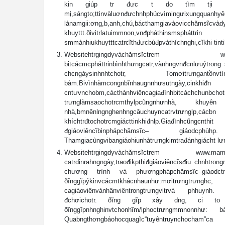
kin giúp tr đưc t do tìm tịi khám phá
mị,sángto;ttinvàluơnđưchnhphúcvìmingưixungquanh
lànamgii:ơng,b,anh,chú,bácthamgiavàovicchămsĩcvàdytr. 
khuyttt.ðivitrlatuimmnon,vnđpháthinsms
smmànhiukhuytttcatrcĩthđưcbùđpvàthíchnghi,cĩkhi ti
Websitehtrgingdyvàchămsĩctrem www.
bitcácmcpháttrinbìnhthưngcatr,vànhngvnđcnlưuýtrong s
chcngàysinhnhtchotr, Tomơitrưngantồnvtìnhcm
bàm.Bivìnhàmcongnbĩnhaugnnhưsutngày,c
cntưvnchobm,cácthànhviêncagiađìnhbitcác
trưnglàmsaochotrcmthylpcũngnhưnhà, khu
nhà,bmnênlngnghenhngcâuchuyncatrvtr
khíchtrđtochotrcmgiácttinkhiđnlp.Giađìnhcũngcnthi
đgiáoviêncĩbinphápchămsĩc– giáodcphùhp.
Thamgiacùngvibangiáohiunhàtrưngkimtrađánhgiácht 
Websitehtrgingdyvàchămsĩctrem www.mam
catrdinrahngngày,traođikpthiđgiáoviêncĩsđiu chnhtr
chương trình và phươngphápchămsĩc–giáodctr.ðx
ðĩnggĩpýkinvcácmtkhácnhaunhư:mơitrưngtrưngh
cagiáoviênvànhânviêntrongtrưngvitrvà phhuynh. 
đchơichotr. ðĩng gĩp xây dng, ci to t
ðĩnggĩpnhnghinvtchonhĩm/lphoctrưngmmnonnhư: bàn
Quabngthơngbáohocquagĩc“tuyêntruynchocham”c