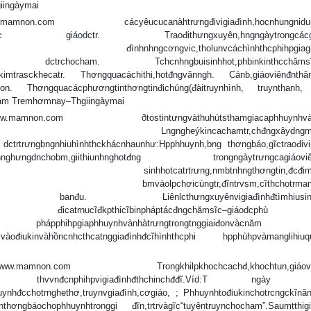
iingàymai
mnon.com cácyêucucanàhtrưngđivigiađình,hocnhungnidun
ìnhchămsĩc giáodctr. Traođithưngxuyên,hngngàytrongcácgiđĩ
ochogia đìnhnhngcơngvic,tholunvcáchìnhthcphihpgiagia
ĩc–giáo dctrchocham. Tchcnhngbuisinhhot,phbinkinthcchămsĩ
kimtrasckhecatr. Thơngquacáchithi,hotđngvănngh. Cánb,giáoviênđnthăm
n. Thơngquacácphươngtinthơngtinđichúng(đàitruynhình, truynthanh
ham Tremhơmnay–Thgiingàymai
amnon.com ðtostintưngvàthuhútsthamgiacaphhuynhvào
giáoviêncnphi: Lngngheýkincachamtr,chđngxâydngmiq
dctrtrưngbngnhiuhìnhthckhácnhaunhư:Hpphhuynh,bng thơngbáo,gĩctraođiv
hưngdnchobm,giithiunhnghotđng trongngàytrưngcagiáoviênv
hvchđ sinhhotcatrtrưng,nmbtnhngthơngtin,đcđimca
anđucĩthcho bmvàolpchơicùngtr,đĩntrvsm,cĩthchotrmang
nhshthng banđu. Liênlcthưngxuyênvigiađìnhđtìmhiusinhh
lp,nhngthay đicatrnucĩđkpthicĩbinpháptácđngchămsĩc–giáodc
àbin phápphihpgiaphhuynhvànhàtrưngtrongtnggiaiđonvàcn
àođiukinvàhồncnhcthcatnggiađìnhđcĩhìnhthcphi hpphùhpvàmanglihiuqu
mamnon.com Trongkhilpkhochcachđ,khochtun,giáoviê
ngyêucuc thvvnđcnphihpvigiađìnhđthchinchđđĩ.Víd:T ngày 
huynhđcchotrnghethơ,truynvgiađình,cơgiáo, ; Phhuynhtođiukinchotrcngckĩnăn
gbáochophhuynhtronggi đĩn,trtrvàgĩc“tuyêntruynchocham”.Saumtthigi