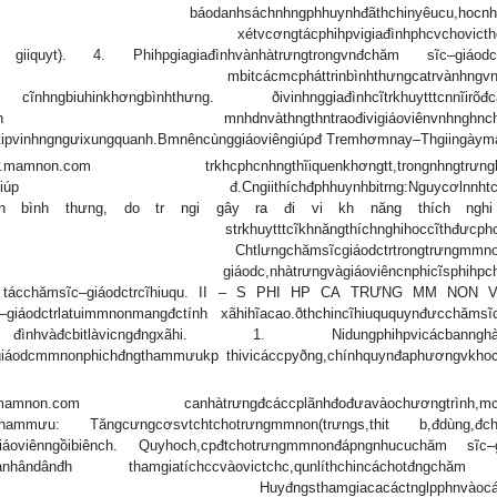
ơngtin:thơng báodanhsáchnhngphhuynhđãthchinyêucu,hocnhcl
nphicĩphnnhn xétvcơngtácphihpvigiađìnhphcvchovicthch
hưng giiquyt). 4. Phihpgiagiađìnhvànhàtrưngtrongvnđchăm sĩc–giáodct
hocácbccha mbitcácmcpháttrinbìnhthưngcatrvànhngvnđ
tr cĩnhngbiuhinkhơngbìnhthưng. ðivinhnggiađìnhcĩtrkhuytttcnnĩirõđc
nmìnhmànên mnhdnvàthngthntraođivigiáoviênvnhnghnchca
otipvinhngngưixungquanh.Bmnêncùnggiáoviêngiúpđ Tremhơmnay–Thgiingàym
non.com trkhcphcnhngthĩiquenkhơngtt,trongnhngtrưnghpc
nmơnđđưcgiúp đ.Cngiithíchđphhuynhbitrng:Nguycơlnnhtcak
phát trin bình thưng, do tr ngi gây ra đi vi kh năng thích ngh
cvàđclp.ða strkhuytttcĩkhnăngthíchnghihoccĩthđưcphch
íchhp. Chtlưngchămsĩcgiáodctrtrongtrưngmmnonp
trongquátrình giáodc,nhàtrưngvàgiáoviêncnphicĩsphihpchtc
ocơng tácchămsĩc–giáodctrcĩhiuqu. II – S PHI HP CA TRƯNG MM NON
dctrlatuimmnonmangđctính xãhihĩacao.ðthchincĩhiuququynđưcchămsĩc
–gia đìnhvàđcbitlàvicngđngxãhi. 1. Nidungphihpvicácbannghà
iáodcmmnonphichđngthammưukp thivicáccpyðng,chínhquynđaphươngvkhoc
non.com canhàtrưngđcáccplãnhđođưavàochươngtrình,mcti
n thammưu: Tăngcưngcơsvtchtchotrưngmmnon(trưngs,thit b,đdùng,đ
bitgiáoviênngồibiênch. Quyhoch,cpđtchotrưngmmnonđápngnhucuchăm sĩc–g
anhândânđh thamgiatíchccvàovictchc,qunlíthchincáchotđngch
ongđtuiđnlp. Huyđngsthamgiacacáctnglpphnvàocách