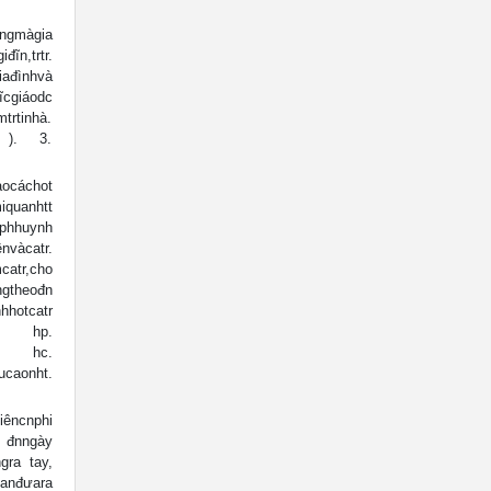
gmàgia
n,trtr.
đìnhvà
cgiáodc
trtinhà.
, ). 3.
cáchot
uanhtt
iphhuynh
àcatr.
tr,cho
theođn
otcatr
phù hp.
ăm hc.
caonht.
ncnphi
đnngày
gra tay,
anđưara