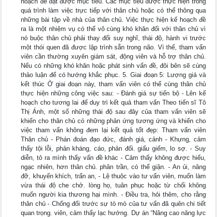
hoạch để đạt được mục tiêu. Các mục tiêu được thực hiện trong
quá trình làm việc trực tiếp với thân chủ hoặc có thể thông qua
những bài tập về nhà của thân chủ. Việc thực hiện kế hoạch đề
ra là một nhiệm vụ có thể vô cùng khó khăn đối với thân chủ vì
nó buộc thân chủ phải thay đổi suy nghĩ, thái độ, hành vi trước
một thói quen đã được lập trình sẵn trong não. Vì thế, tham vấn
viên cần thường xuyên giám sát, động viên và hỗ trợ thân chủ.
Nếu có những khó khăn hoặc phát sinh vấn đề, đôi bên sẽ cùng
thảo luận để có hướng khắc phục. 5. Giai đoạn 5: Lượng giá và
kết thúc Ở giai đoạn này, tham vấn viên có thể cùng thân chủ
thực hiện những công việc sau: - Đánh giá sự tiến bộ - Lên kế
hoạch cho tương lai để duy trì kết quả tham vấn Theo tiến sĩ Tô
Thị Ánh, một số những thái độ sau đây của tham vấn viên sẽ
khiến cho thân chủ có những phản ứng tương ứng và khiến cho
việc tham vấn không đem lại kết quả tốt đẹp: Tham vấn viên
Thân chủ - Phán đoán đạo đức, đánh giá, cảnh - Khựng, cảm
thấy tội lỗi, phản kháng, cáo, phản đối. giấu giếm, lo sợ. - Suy
diễn, tỏ ra mình thấy vấn đề khác - Cảm thấy không được hiểu,
ngạc nhiên, hơn thân chủ. phân trần, có thể giận. - An ủi, nâng
đỡ, khuyến khích, trấn an, - Lệ thuộc vào tư vấn viên, muốn làm
vừa thái độ che chở. lòng họ, tuân phục hoặc từ chối không
muốn người kia thương hại mình. - Điều tra, hỏi thêm, cho rằng
thân chủ - Chống đối trước sự tò mò của tư vấn đã quên chi tiết
quan trọng. viên, cảm thấy lạc hướng. Dự án “Nâng cao năng lực