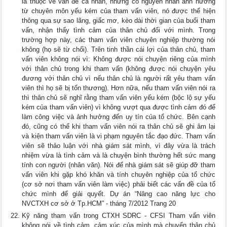
là thuộc về vấn đề cá nhân, nhưng có nguyên nhân ảnh hưởng
từ chuyên môn yếu kém của tham vấn viên, nó được thể hiện
thông qua sự sao lãng, giấc mơ, kèo dài thời gian của buổi tham
vấn, nhận thấy tình cảm của thân chủ đối với mình. Trong
trường hợp này, các tham vấn viên chuyên nghiệp thường nói
không (họ sẽ từ chối). Trên tinh thần cái lợi của thân chủ, tham
vấn viên không nói vì: Không được nói chuyện riêng của mình
với thân chủ trong khi tham vấn (không được nói chuyện yêu
đương với thân chủ vì nếu thân chủ là người rất yêu tham vấn
viên thì họ sẽ bị tổn thương). Hơn nữa, nếu tham vấn viên nói ra
thì thân chủ sẽ nghĩ rằng tham vấn viên yếu kém (bộc lộ sự yếu
kém của tham vấn viên) vì không vượt qua được tình cảm đó để
làm công việc và ảnh hưởng đến uy tín của tổ chức. Bên cạnh
đó, cũng có thể khi tham vấn viên nói ra thân chủ sẽ ghi âm lại
và kiện tham vấn viên là vi phạm nguyên tắc đạo đức. Tham vấn
viên sẽ thảo luận với nhà giám sát mình, vì đây vừa là trách
nhiệm vừa là tình cảm và là chuyện bình thường hết sức mang
tính con người (nhân văn). Nói để nhà giám sát sẽ giúp đỡ tham
vấn viên khi gặp khó khăn và tính chuyên nghiệp của tổ chức
(cơ sở nơi tham vấn viên làm việc) phải biết các vấn đề của tổ
chức mình để giải quyết. Dự án “Nâng cao năng lực cho
NVCTXH cơ sở ở Tp.HCM” - tháng 7/2012 Trang 20
Kỹ năng tham vấn trong CTXH SDRC - CFSI Tham vấn viên
không nói về tình cảm, cảm xúc của mình mà chuyển thân chủ