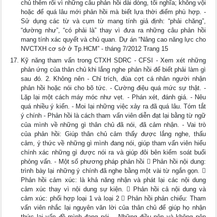
chủ thêm rối vì những câu phản hồi dài dòng, tối nghĩa; không vội
hoặc để quá lâu mới phản hồi mà biết lựa thời điểm phù hợp. -
Sử dụng các từ và cụm từ mang tính giả định: “phải chăng”,
“dường như”, “có phải là” thay vì đưa ra những câu phản hồi
mang tính xác quyết và chủ quan. Dự án “Nâng cao năng lực cho
NVCTXH cơ sở ở Tp.HCM” - tháng 7/2012 Trang 15
Kỹ năng tham vấn trong CTXH SDRC - CFSI - Xem xét những
phản ứng của thân chủ khi lắng nghe phản hồi để biết phải làm gì
sau đó. 2. Không nên - Chỉ trích, đùa cợt cá nhân người nhận
phản hồi hoặc nói cho bõ tức. - Cường điệu quá mức sự thật. -
Lặp lại một cách máy móc như vẹt. - Phán xét, đánh giá. - Nêu
quá nhiều ý kiến. - Moi lại những việc xảy ra đã quá lâu. Tóm tắt
ý chính - Phản hồi là cách tham vấn viên diễn đạt lại bằng từ ngữ
của mình về những gì thân chủ đã nói, đã cảm nhận. - Vai trò
của phản hồi: Giúp thân chủ cảm thấy được lắng nghe, thấu
cảm, ý thức về những gì mình đang nói, giúp tham vấn viên hiểu
chính xác những gì được nói ra và giúp đôi bên kiểm soát buổi
phỏng vấn. - Một số phương pháp phản hồi  Phản hồi nội dung:
trình bày lại những ý chính đã nghe bằng một vài từ ngắn gọn. 
Phản hồi cảm xúc: là khả năng nhận và phát lại các nội dung
cảm xúc thay vì nội dung sự kiện.  Phản hồi cả nội dung và
cảm xúc: phối hợp loại 1 và loại 2  Phản hồi phản chiếu: Tham
vấn viên nhắc lại nguyên văn lời của thân chủ để giúp họ nhận
thức lại vấn đề mình đang nói. - Những điều nên và không nên