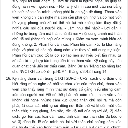
suy nghĩ rối loạn chậm lại. Với tư cách là người nghe, nó giúp ta
đồng hành với người nói. - Nói lại ý chính của một câu nói bằng
từ ngữ riêng của mình không phải là chuyện dễ dàng. Tham vấn
viên không chỉ cần nghe mà còn cần phải ghi nhớ và có một vốn
từ vựng phong phú để có thể nói lại mà không làm thay đổi ý
nghĩa câu nói của người kia. - Làm như thế nào? - Lời dẫn +
những từ trọng tâm mà thân chủ đã nói + nội dung chính mà thân
chủ đã nói (bằng từ ngữ của mình) + Kiểm tra xem mình hiểu có
đúng không. 2. Phản hồi cảm xúc Phản hồi cảm xúc là khả năng
nhận và phát lại các nội dung cảm xúc thay vì nội dung sự kiện.
Phản hồi cảm xúc tốt là cơ sở tạo nên sự hiểu biết lẫn nhau từ
đó dẫn tới sự hợp tác trong tiến trình tham vấn. Kỹ năng này liên
quan chặt chẽ đến sự thấu cảm. Bằng Dự án “Nâng cao năng lực
cho NVCTXH cơ sở ở Tp.HCM” - tháng 7/2012 Trang 14
Kỹ năng tham vấn trong CTXH SDRC - CFSI cách cho thân chủ
biết rằng mình nghe cả những cảm xúc của thân chủ, tham vấn
viên cho thấy rằng mình thật sự đang cố gắng hiểu những cảm
xúc của người nói. Để có thể phản hồi cảm xúc, tham vấn viên
không chỉ nghe những cảm xúc được thân chủ nói ra mà còn
phải, 1) quan sát những cử động nơi thân thể và khuôn mặt của
thân chủ; cung giọng, âm sắc, tốc độ nói của người đó, 2) diễn
dịch, gọi tên các loại cảm xúc, tình cảm mà thân chủ đã bộc lộ
và 3) dùng lời lẽ của mình nói lại với thân chủ những cảm xúc
mà họ đã thể hiện trong tham vấn. - Lưu ý: Có 4 cảm xúc chính: