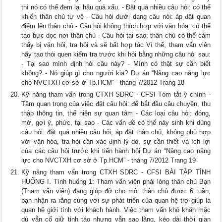
thì nó có thể đem lại hậu quả xấu. - Đặt quá nhiều câu hỏi: có thể
khiến thân chủ tự vệ - Câu hỏi dưới dạng câu nói: áp đặt quan
điểm lên thân chủ - Câu hỏi không thích hợp với văn hóa: có thể
tạo bực dọc nơi thân chủ - Câu hỏi tại sao: thân chủ có thể cảm
thấy bị vặn hỏi, tra hỏi và sẽ bất hợp tác Vì thế, tham vấn viên
hãy tạo thói quen kiểm tra trước khi hỏi bằng những câu hỏi sau:
- Tại sao mình định hỏi câu này? - Mình có thật sự cần biết
không? - Nó giúp gì cho người kia? Dự án “Nâng cao năng lực
cho NVCTXH cơ sở ở Tp.HCM” - tháng 7/2012 Trang 18
Kỹ năng tham vấn trong CTXH SDRC - CFSI Tóm tắt ý chính -
Tầm quan trọng của việc đặt câu hỏi: để bắt đầu câu chuyện, thu
thập thông tin, thể hiện sự quan tâm - Các loại câu hỏi: đóng,
mở, gợi ý, phức, tại sao - Các vấn đề có thể nảy sinh khi dùng
câu hỏi: đặt quá nhiều câu hỏi, áp đặt thân chủ, không phù hợp
với văn hóa, tra hỏi cần xác định lý do, sự cần thiết và ích lợi
của các câu hỏi trước khi tiến hành hỏi Dự án “Nâng cao năng
lực cho NVCTXH cơ sở ở Tp.HCM” - tháng 7/2012 Trang 19
Kỹ năng tham vấn trong CTXH SDRC - CFSI BÀI TẬP TÌNH
HUỐNG I. Tình huống 1: Tham vấn viên phải lòng thân chủ Bạn
(Tham vấn viên) đang giúp đỡ cho một thân chủ được 6 tuần,
bạn nhận ra rằng cùng với sự phát triển của quan hệ trợ giúp là
quan hệ giới tính với khách hành. Việc tham vấn khó khăn mặc
dù vẫn cố giữ tỉnh táo nhưng vẫn sao lãng, kéo dài thời gian