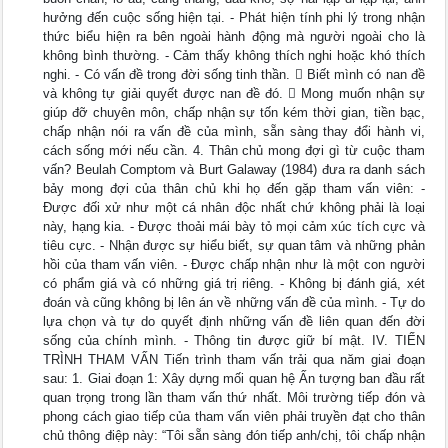
hưởng đến cuộc sống hiện tại. - Phát hiện tính phi lý trong nhận
thức biểu hiện ra bên ngoài hành động mà người ngoài cho là
không bình thường. - Cảm thấy không thích nghi hoặc khó thích
nghi. - Có vấn đề trong đời sống tinh thần.  Biết mình có nan đề
và không tự giải quyết được nan đề đó.  Mong muốn nhận sự
giúp đỡ chuyên môn, chấp nhận sự tốn kém thời gian, tiền bạc,
chấp nhận nói ra vấn đề của mình, sẵn sàng thay đổi hành vi,
cách sống mới nếu cần. 4. Thân chủ mong đợi gì từ cuộc tham
vấn? Beulah Comptom và Burt Galaway (1984) đưa ra danh sách
bảy mong đợi của thân chủ khi họ đến gặp tham vấn viên: -
Được đối xử như một cá nhân độc nhất chứ không phải là loại
này, hạng kia. - Được thoải mái bày tỏ mọi cảm xúc tích cực và
tiêu cực. - Nhận được sự hiểu biết, sự quan tâm và những phản
hồi của tham vấn viên. - Được chấp nhận như là một con người
có phẩm giá và có những giá trị riêng. - Không bị đánh giá, xét
đoán và cũng không bị lên án về những vấn đề của mình. - Tự do
lựa chọn và tự do quyết định những vấn đề liên quan đến đời
sống của chính mình. - Thông tin được giữ bí mật. IV. TIẾN
TRÌNH THAM VẤN Tiến trình tham vấn trải qua năm giai đoạn
sau: 1. Giai đoạn 1: Xây dựng mối quan hệ Ấn tượng ban đầu rất
quan trọng trong lần tham vấn thứ nhất. Môi trường tiếp đón và
phong cách giao tiếp của tham vấn viên phải truyền đạt cho thân
chủ thông điệp này: “Tôi sẵn sàng đón tiếp anh/chị, tôi chấp nhận