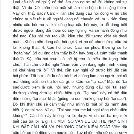
Loại câu hỏi có gợi ý có thể làm cho người trả lời không nói sự
thật. Ví dụ: Cứ chần chừ mãi sẽ làm cho bệnh tình nặng thêm.
Vậy chị thấy sao? Cần: - Hạn chế dùng câu hỏi đóng vì nó cho
chúng ta biết rất ít về người đang nói chuyện với ta. - Nên dùng
nhiều câu hỏi mở vì khi dùng loại câu hỏi này, ta dễ dàng biết
được người đang đối thoại có suy nghĩ gì và sẽ hành động như
thế nào. Câu hỏi mở tạo điều kiện cho đối tượng chia sẻ thoải
mái. - Không nên dùng câu hỏi gợi ý vì nó dễ cho những câu trả
lời không thật. 4. Câu hỏi phức Câu hỏi phức thường có từ
“hoặc/hay” (ví dụ ông cảm thấy buồn hay ông đã cảm thấy thanh
thản?). Đặt câu hỏi phức có thể bị cho là thiếu tôn trọng thân
chủ. Thân chủ có thể nghĩ “tham vấn viên đang nghĩ mình không
có khả năng trả lời”. Vì thế, cần suy nghĩ kỹ trước khi đặt câu
hỏi phức. Tốt hơn hết là nên tránh vì chúng làm cho người nói rối
mà không biết nên trả lời cái gì. 5. Câu hỏi “tại sao” Mặc dù “tại
sao”được xem là câu hỏi mở, nhưng dùng câu hỏi “tại sao”
thường không đem lại nhiều hiệu quả. “Tại sao” này có thể dẫn
đến những “tại sao” khác (giống trẻ con thường hay hỏi “tại sao”).
Đôi khi thân chủ sẽ cảm thấy như mình bị “bắt bí” dù mình đâu
biết lý do tại sao. Ví dụ: “Tại sao cha mẹ lại nghĩ rằng cháu điên
khùng?”. Câu hỏi này không trả lời được vì chỉ có ba mẹ mới
biết câu trả lời là gì! III. MỘT SỐ VẤN ĐỀ CÓ THỂ NẢY SINH
KHI ĐẶT CÂU HỎI VÀ PHƯƠNG CÁCH KIỂM SOÁT Việc đặt
câu hỏi có thể động viên người nói. Tuy nhiên, nếu sử dụng sơ ý