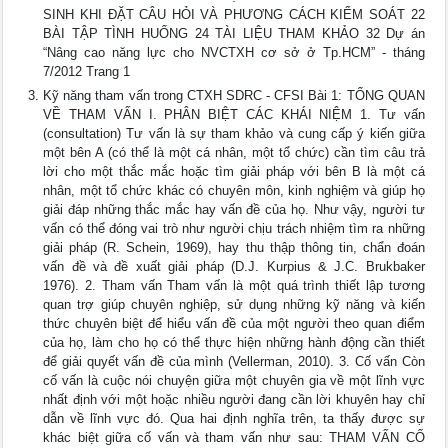
SINH KHI ĐẶT CÂU HỎI VÀ PHƯƠNG CÁCH KIỂM SOÁT 22
BÀI TẬP TÌNH HUỐNG 24 TÀI LIỆU THAM KHẢO 32 Dự án
“Nâng cao năng lực cho NVCTXH cơ sở ở Tp.HCM” - tháng
7/2012 Trang 1
Kỹ năng tham vấn trong CTXH SDRC - CFSI Bài 1: TỔNG QUAN
VỀ THAM VẤN I. PHÂN BIỆT CÁC KHÁI NIỆM 1. Tư vấn
(consultation) Tư vấn là sự tham khảo và cung cấp ý kiến giữa
một bên A (có thể là một cá nhân, một tổ chức) cần tìm câu trả
lời cho một thắc mắc hoặc tìm giải pháp với bên B là một cá
nhân, một tổ chức khác có chuyên môn, kinh nghiệm và giúp họ
giải đáp những thắc mắc hay vấn đề của họ. Như vậy, người tư
vấn có thể đóng vai trò như người chịu trách nhiệm tìm ra những
giải pháp (R. Schein, 1969), hay thu thập thông tin, chẩn đoán
vấn đề và đề xuất giải pháp (D.J. Kurpius & J.C. Brukbaker
1976). 2. Tham vấn Tham vấn là một quá trình thiết lập tương
quan trợ giúp chuyên nghiệp, sử dụng những kỹ năng và kiến
thức chuyên biệt để hiểu vấn đề của một người theo quan điểm
của họ, làm cho họ có thể thực hiện những hành động cần thiết
để giải quyết vấn đề của mình (Vellerman, 2010). 3. Cố vấn Còn
cố vấn là cuộc nói chuyện giữa một chuyên gia về một lĩnh vực
nhất định với một hoặc nhiều người đang cần lời khuyên hay chỉ
dẫn về lĩnh vực đó. Qua hai định nghĩa trên, ta thấy được sự
khác biệt giữa cố vấn và tham vấn như sau: THAM VẤN CỐ