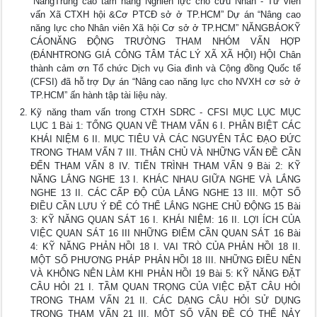
“NângTrung cao tâm năng Nghiên lực cho cứu Nhân - Tư viên
vấn Xã CTXH hội &Cơ PTCĐ sở ở TP.HCM” Dự án “Nâng cao
năng lực cho Nhân viên Xã hội Cơ sở ở TP.HCM” NĂNGBÁOKỸ
CÁONĂNG ĐỘNG TRƯỜNG THAM NHÓM VẤN HỢP
(ĐÁNHTRONG GIÁ CÔNG TÂM TÁC LÝ XÃ XÃ HỘI) HỘI Chân
thành cảm ơn Tổ chức Dịch vụ Gia đình và Cộng đồng Quốc tế
(CFSI) đã hỗ trợ Dự án “Nâng cao năng lực cho NVXH cơ sở ở
TP.HCM” ấn hành tập tài liệu này.
Kỹ năng tham vấn trong CTXH SDRC - CFSI MỤC LỤC MỤC
LỤC 1 Bài 1: TỔNG QUAN VỀ THAM VẤN 6 I. PHÂN BIỆT CÁC
KHÁI NIỆM 6 II. MỤC TIÊU VÀ CÁC NGUYÊN TẮC ĐẠO ĐỨC
TRONG THAM VẤN 7 III. THÂN CHỦ VÀ NHỮNG VẤN ĐỀ CẦN
ĐẾN THAM VẤN 8 IV. TIẾN TRÌNH THAM VẤN 9 Bài 2: KỸ
NĂNG LẮNG NGHE 13 I. KHÁC NHAU GIỮA NGHE VÀ LẮNG
NGHE 13 II. CÁC CẤP ĐỘ CỦA LẮNG NGHE 13 III. MỘT SỐ
ĐIỀU CẦN LƯU Ý ĐỂ CÓ THỂ LẮNG NGHE CHỦ ĐỘNG 15 Bài
3: KỸ NĂNG QUAN SÁT 16 I. KHÁI NIỆM: 16 II. LỢI ÍCH CỦA
VIỆC QUAN SÁT 16 III NHỮNG ĐIỂM CẦN QUAN SÁT 16 Bài
4: KỸ NĂNG PHẢN HỒI 18 I. VAI TRÒ CỦA PHẢN HỒI 18 II.
MỘT SỐ PHƯƠNG PHÁP PHẢN HỒI 18 III. NHỮNG ĐIỀU NÊN
VÀ KHÔNG NÊN LÀM KHI PHẢN HỒI 19 Bài 5: KỸ NĂNG ĐẶT
CÂU HỎI 21 I. TẦM QUAN TRỌNG CỦA VIỆC ĐẶT CÂU HỎI
TRONG THAM VẤN 21 II. CÁC DẠNG CÂU HỎI SỬ DỤNG
TRONG THAM VẤN 21 III. MỘT SỐ VẤN ĐỀ CÓ THỂ NẢY