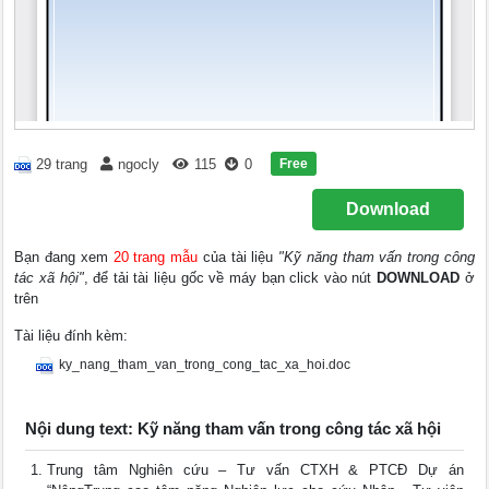
Free
29 trang
ngocly
115
0
Download
Bạn đang xem
20 trang mẫu
của tài liệu
"Kỹ năng tham vấn trong công
tác xã hội"
, để tải tài liệu gốc về máy bạn click vào nút
DOWNLOAD
ở
trên
Tài liệu đính kèm:
ky_nang_tham_van_trong_cong_tac_xa_hoi.doc
Nội dung text: Kỹ năng tham vấn trong công tác xã hội
Trung tâm Nghiên cứu – Tư vấn CTXH & PTCĐ Dự án