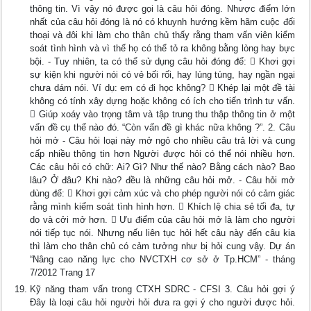
thông tin. Vì vậy nó được gọi là câu hỏi đóng. Nhược điểm lớn
nhất của câu hỏi đóng là nó có khuynh hướng kềm hãm cuộc đối
thoại và đôi khi làm cho thân chủ thấy rằng tham vấn viên kiểm
soát tình hình và vì thế họ có thể tỏ ra không bằng lòng hay bực
bội. - Tuy nhiên, ta có thể sử dụng câu hỏi đóng để:  Khơi gợi
sự kiện khi người nói có vẻ bối rối, hay lúng túng, hay ngần ngại
chưa dám nói. Ví dụ: em có đi học không?  Khép lại một đề tài
không có tính xây dựng hoặc không có ích cho tiến trình tư vấn.
 Giúp xoáy vào trọng tâm và tập trung thu thập thông tin ở một
vấn đề cụ thể nào đó. “Còn vấn đề gì khác nữa không ?”. 2. Câu
hỏi mở - Câu hỏi loại này mở ngỏ cho nhiều câu trả lời và cung
cấp nhiều thông tin hơn Người được hỏi có thể nói nhiều hơn.
Các câu hỏi có chữ: Ai? Gì? Như thế nào? Bằng cách nào? Bao
lâu? Ở đâu? Khi nào? đều là những câu hỏi mở. - Câu hỏi mở
dùng để:  Khơi gợi cảm xúc và cho phép người nói có cảm giác
rằng mình kiểm soát tình hình hơn.  Khích lệ chia sẻ tối đa, tự
do và cởi mở hơn.  Ưu điểm của câu hỏi mở là làm cho người
nói tiếp tục nói. Nhưng nếu liên tục hỏi hết câu này đến câu kia
thì làm cho thân chủ có cảm tưởng như bị hỏi cung vậy. Dự án
“Nâng cao năng lực cho NVCTXH cơ sở ở Tp.HCM” - tháng
7/2012 Trang 17
Kỹ năng tham vấn trong CTXH SDRC - CFSI 3. Câu hỏi gợi ý
Đây là loại câu hỏi người hỏi đưa ra gợi ý cho người được hỏi.