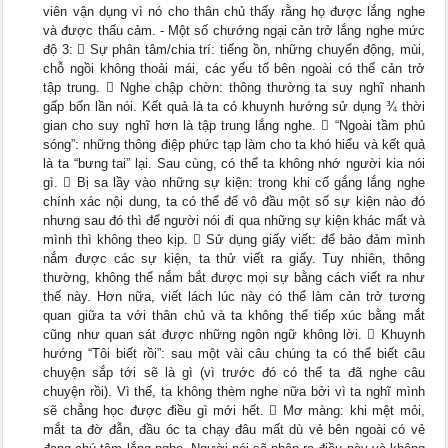
viên vận dụng vì nó cho thân chủ thấy rằng họ được lắng nghe
và được thấu cảm. - Một số chướng ngại cản trở lắng nghe mức
độ 3:  Sự phân tâm/chia trí: tiếng ồn, những chuyển động, mùi,
chỗ ngồi không thoải mái, các yếu tố bên ngoài có thể cản trở
tập trung.  Nghe chập chờn: thông thường ta suy nghĩ nhanh
gấp bốn lần nói. Kết quả là ta có khuynh hướng sử dụng ¾ thời
gian cho suy nghĩ hơn là tập trung lắng nghe.  “Ngoài tầm phủ
sóng”: những thông điệp phức tạp làm cho ta khó hiểu và kết quả
là ta “bưng tai” lại. Sau cùng, có thể ta không nhớ người kia nói
gì.  Bị sa lầy vào những sự kiện: trong khi cố gắng lắng nghe
chính xác nội dung, ta có thể để vô đầu một số sự kiện nào đó
nhưng sau đó thì để người nói đi qua những sự kiện khác mất và
mình thì không theo kịp.  Sử dụng giấy viết: để bảo đảm mình
nắm được các sự kiện, ta thử viết ra giấy. Tuy nhiên, thông
thường, không thể nắm bắt được mọi sự bằng cách viết ra như
thế này. Hơn nữa, viết lách lúc này có thể làm cản trở tương
quan giữa ta với thân chủ và ta không thể tiếp xúc bằng mắt
cũng như quan sát được những ngôn ngữ không lời.  Khuynh
hướng “Tôi biết rồi”: sau một vài câu chúng ta có thể biết câu
chuyện sắp tới sẽ là gì (vì trước đó có thể ta đã nghe câu
chuyện rồi). Vì thế, ta không thèm nghe nữa bởi vì ta nghĩ mình
sẽ chẳng học được điều gì mới hết.  Mơ màng: khi mệt mỏi,
mắt ta đờ đẫn, đầu óc ta chạy đâu mất dù vẻ bên ngoài có vẻ