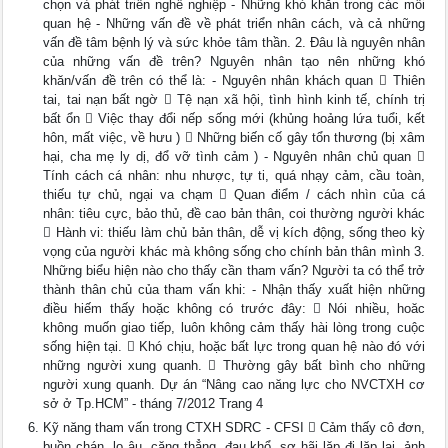
chọn và phát triển nghề nghiệp - Những khó khăn trong các mối
quan hệ - Những vấn đề về phát triển nhân cách, và cả những
vấn đề tâm bệnh lý và sức khỏe tâm thần. 2. Đâu là nguyên nhân
của những vấn đề trên? Nguyên nhân tạo nên những khó
khăn/vấn đề trên có thể là: - Nguyên nhân khách quan  Thiên
tai, tai nạn bất ngờ  Tệ nạn xã hội, tình hình kinh tế, chính trị
bất ổn  Việc thay đổi nếp sống mới (khủng hoảng lứa tuổi, kết
hôn, mất việc, về hưu )  Những biến cố gây tổn thương (bị xâm
hại, cha mẹ ly dị, đổ vỡ tình cảm ) - Nguyên nhân chủ quan 
Tính cách cá nhân: nhu nhược, tự ti, quá nhạy cảm, cầu toàn,
thiếu tự chủ, ngại va chạm  Quan điểm / cách nhìn của cá
nhân: tiêu cực, bảo thủ, đề cao bản thân, coi thường người khác
 Hành vi: thiếu làm chủ bản thân, dễ vị kích động, sống theo kỳ
vọng của người khác mà không sống cho chính bản thân mình 3.
Những biểu hiện nào cho thấy cần tham vấn? Người ta có thể trở
thành thân chủ của tham vấn khi: - Nhận thấy xuất hiện những
điều hiếm thấy hoặc không có trước đây:  Nói nhiều, hoăc
không muốn giao tiếp, luôn không cảm thấy hài lòng trong cuộc
sống hiện tại.  Khó chịu, hoặc bất lực trong quan hệ nào đó với
những người xung quanh.  Thường gây bất bình cho những
người xung quanh. Dự án “Nâng cao năng lực cho NVCTXH cơ
sở ở Tp.HCM” - tháng 7/2012 Trang 4
Kỹ năng tham vấn trong CTXH SDRC - CFSI  Cảm thấy cô đơn,
buồn chán, lo âu, căng thẳng, đau khổ, sợ hãi lặp đi lặp lại, ảnh