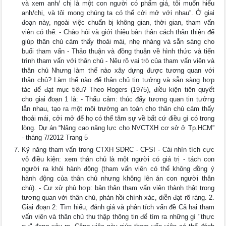
và xem anh/ chị là một con người có phẩm giá, tôi muốn hiểu
anh/chị, và tôi mong chúng ta có thể cởi mở với nhau”. Ở giai
đoạn này, ngoài việc chuẩn bị không gian, thời gian, tham vấn
viên có thể: - Chào hỏi và giới thiệu bản thân cách thân thiện để
giúp thân chủ cảm thấy thoải mái, nhẹ nhàng và sẵn sàng cho
buổi tham vấn - Thảo thuận và đồng thuận về hình thức và tiến
trình tham vấn với thân chủ - Nêu rõ vai trò của tham vấn viên và
thân chủ Nhưng làm thế nào xây dựng được tương quan với
thân chủ? Làm thế nào để thân chủ tin tưởng và sẵn sàng hợp
tác để đạt mục tiêu? Theo Rogers (1975), điều kiện tiên quyết
cho giai đoạn 1 là: - Thấu cảm: thúc đẩy tương quan tin tưởng
lẫn nhau, tạo ra một môi trường an toàn cho thân chủ cảm thấy
thoải mái, cởi mở để họ có thể tâm sự về bất cứ điều gì có trong
lòng. Dự án “Nâng cao năng lực cho NVCTXH cơ sở ở Tp.HCM”
- tháng 7/2012 Trang 5
Kỹ năng tham vấn trong CTXH SDRC - CFSI - Cái nhìn tích cực
vô điều kiện: xem thân chủ là một người có giá trị - tách con
người ra khỏi hành động (tham vấn viên có thể không đồng ý
hành động của thân chủ nhưng không lên án con người thân
chủ). - Cư xử phù hợp: bản thân tham vấn viên thành thật trong
tương quan với thân chủ, phản hồi chính xác, diễn đạt rõ ràng. 2.
Giai đoạn 2: Tìm hiểu, đánh giá và phân tích vấn đề Cả hai tham
vấn viên và thân chủ thu thập thông tin để tìm ra những gì "thực