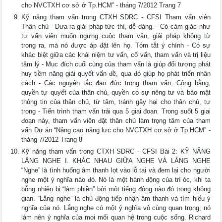
cho NVCTXH cơ sở ở Tp.HCM” - tháng 7/2012 Trang 7
Kỹ năng tham vấn trong CTXH SDRC - CFSI Tham vấn viên
Thân chủ - Đưa ra giải pháp tức thì, dễ dàng. - Có cảm giác như
tư vấn viên muốn ngưng cuộc tham vấn, giải pháp không từ
trong ra, mà nó được áp đặt lên họ. Tóm tắt ý chính - Có sự
khác biệt giữa các khái niệm tư vấn, cố vấn, tham vấn và trị liệu
tâm lý - Mục đích cuối cùng của tham vấn là giúp đối tượng phát
huy tiềm năng giải quyết vấn đề, qua đó giúp họ phát triển nhân
cách - Các nguyên tắc đạo đức trong tham vấn: Công bằng,
quyền tự quyết của thân chủ, quyền có sự riêng tư và bảo mật
thông tin của thân chủ, từ tâm, tránh gây hại cho thân chủ, tự
trọng - Tiến trình tham vấn trải qua 5 giai đoạn. Trong suốt 5 giai
đoạn này, tham vấn viên đặt thân chủ làm trọng tâm của tham
vấn Dự án “Nâng cao năng lực cho NVCTXH cơ sở ở Tp.HCM” -
tháng 7/2012 Trang 8
Kỹ năng tham vấn trong CTXH SDRC - CFSI Bài 2: KỸ NĂNG
LẮNG NGHE I. KHÁC NHAU GIỮA NGHE VÀ LẮNG NGHE
“Nghe” là tình huống âm thanh lọt vào lỗ tai và đem lại cho người
nghe một ý nghĩa nào đó. Nó là một hành động của trí óc, khi ta
bỗng nhiên bị “làm phiền” bởi một tiếng động nào đó trong không
gian. “Lắng nghe” là chủ động tiếp nhận âm thanh và tìm hiểu ý
nghĩa của nó. Lắng nghe có một ý nghĩa vô cùng quan trọng, nó
làm nên ý nghĩa của mọi mối quan hệ trong cuộc sống. Richard