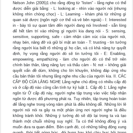
Nelson John (2005)1 cho rằng động từ “listen” - lắng nghe có thể
được diễn giải bằng: - L: looking at - nhìn vào người nói (nhưng
không nhìn chòng chọc) - L: Learning - khám phá từ những gì
quan sát được (ngôn ngữ cơ thể và vẻ bên ngoài) - I: Interested
in - bày tỏ sự quan tâm đến người đang nói Involved - sẵn lòng
để hết tâm trí vào những gì người kia đang nói - S: sensing,
sensitive, supporting, safe - cảm nhận cảm xúc của người nói,
nhạy bén, nâng đỡ và giữ bí mật an toàn - T: trusting - tin tưởng
rằng người kia biết rõ những gì họ cần, và có khả năng tự quyết
định, hy vọng rằng người đó sẽ tin tưởng tôi - E: Enabling,
empowering, empathizing - làm cho người đó có thể trở nên
chính bản thân, tăng năng lực và thấu cảm - N: not – không giải
quyết vấn đề dùm, không cho lời khuyên, không đáp ứng nhu
cầu bản thân tôi nhưng lắng nghe nhu cầu của người kia. II. CÁC
CẤP ĐỘ CỦA LẮNG NGHE Lắng nghe chủ động có nhiều cấp độ
và ở cấp độ nào cũng cần tính tự kỷ luật 1. Cấp độ 1: Lắng nghe
ngôn từ Ở cấp độ này, người nghe tập trung vào việc tiếp nhận
ngôn từ được đối phương phát ra. Tuy nhiên, tập trung hoàn toàn
để lắng nghe trong vòng năm phút là điều không dễ. Những lời lẽ
người nói nói ra gây ra một phản ứng nơi người nghe là điều
không tránh khỏi. Những ý tưởng đó sẽ dội lại trong ta và tạo
thành một chuỗi những suy nghĩ. Ta có thể không đồng ý và
muốn đưa ra quan điểm. Bên cạnh đó, có những tiếng động xung
quanh, thời tiết nóng bức, đói bụng hay khó chịu bực bội trong