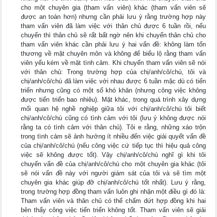
cho một chuyên gia (tham vấn viên) khác (tham vấn viên sẽ
được an toàn hơn) nhưng cần phải lưu ý rằng trường hợp này
tham vấn viên đã làm việc với thân chủ được 6 tuần rồi, nếu
chuyển thì thân chủ sẽ rất bất ngờ nên khi chuyển thân chủ cho
tham vấn viên khác cần phải lưu ý hai vấn đề: không làm tổn
thương về mặt chuyên môn và không để biểu lộ rằng tham vấn
viên yếu kém về mặt tình cảm. Khi chuyển tham vấn viên sẽ nói
với thân chủ: Trong trường hợp của chị/anh/cô/chú, tôi và
chị/anh/cô/chú đã làm việc với nhau được 6 tuần mặc dù có tiến
triển nhưng cũng có một số khó khăn (nhưng công việc không
được tiến triển bao nhiêu). Mặt khác, trong quá trình xây dựng
mối quan hệ nghề nghiệp giữa tôi với chị/anh/cô/chú tôi biết
chị/anh/cô/chú cũng có tình cảm với tôi (lưu ý không được nói
rằng ta có tình cảm với thân chủ). Tôi e rằng, những xáo trộn
trong tình cảm sẽ ảnh hưởng ít nhiều đến việc giải quyết vấn đề
của chị/anh/cô/chú (nếu công việc cứ tiếp tục thì hiệu quả công
việc sẽ không được tốt). Vậy chị/anh/cô/chú nghĩ gì khi tôi
chuyển vấn đề của chị/anh/cô/chú cho một chuyên gia khác (tôi
sẽ nói vấn đề này với người giám sát của tôi và sẽ tìm một
chuyên gia khác giúp đỡ chị/anh/cô/chú tốt nhất). Lưu ý rằng,
trong trường hợp đồng tham vấn luôn ghi nhận một điều gì đó là:
Tham vấn viên và thân chủ có thể chấm dứt hợp đồng khi hai
bên thấy công việc tiến triển không tốt. Tham vấn viên sẽ giải