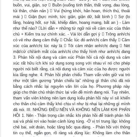
buồn, vui, giận, sợ  Buồn (xuống tinh thần, thất vọng, đau lòng,
tủi thân, chán nản )  Vui (hứng khởi, hân hoan, thích thú, thoải
mái )  Giận (bực mình, tức giận, giận dữ, bất bình )  Sợ (lo
lắng, hoảng hốt, sợ hãi, khiếp đảm, hoang mang, bất an ) - Làm
như thế nào? Lời dẫn + những từ ngữ nói về cảm xúc của thân
chủ + Kiểm tra sự chính xác. - Vài lời dẫn gợi ý  Trông anh/chị
có vẻ như đang cảm thấy  Chắc lúc đó anh/chị cảm thấy  Cảm
xúc của anh/chị lúc này là  Tôi cảm nhận anh/chị đang  Nét
mặt/cử chỉ/ánh mắt của anh/chị cho thấy hình như anh/chị đang
3. Phản hồi nội dung và cảm xúc Phản hồi cả nội dung và cảm
xúc rất hữu ích khi sử dụng song song với nhau vì nó cho phép
người nói biết rằng, cả nội dung và cảm xúc của họ được người
kia lắng nghe. 4. Phản hồi phản chiếu Tham vấn viên giữ vai trò
như một tấm gương “phản chiếu lại” những gì thân chủ đã nói
bằng cách nhắc lại nguyên văn lời của họ. Phương pháp này
giúp cho thân chủ nhận thức lại vấn đề mình đang nói. Tuy nhiên,
tham vấn viên không nên lạm dụng kiểu phản hồi này vì sẽ khiến
cho thân chủ cảm thấy khó chịu vì như bị nhại lại những gì mình
đã nói. III. NHỮNG ĐIỀU NÊN VÀ KHÔNG NÊN LÀM KHI PHẢN
HỒI 1. Nên - Thận trọng cân nhắc khi phản hồi để tránh phản hồi
sai và phải rơi vào hoàn cảnh lúng túng. -Ở vị trí trung lập: không
chê bai, xét đoán, hoặc tâng bốc qua đáng. - Phản hồi với thông
tin cụ thể, ngắn gọn, rõ ràng và đúng lúc: Không làm cho thân