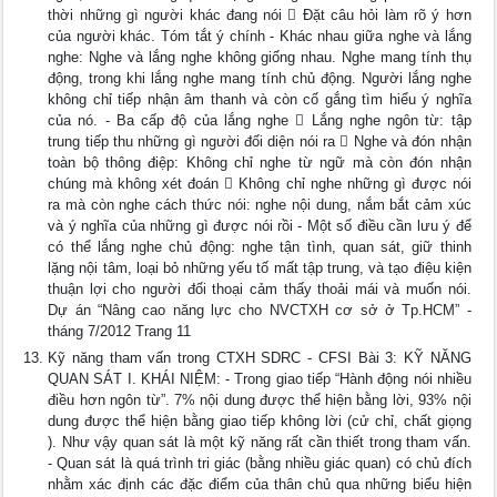
thời những gì người khác đang nói  Đặt câu hỏi làm rõ ý hơn
của người khác. Tóm tắt ý chính - Khác nhau giữa nghe và lắng
nghe: Nghe và lắng nghe không giống nhau. Nghe mang tính thụ
động, trong khi lắng nghe mang tính chủ động. Người lắng nghe
không chỉ tiếp nhận âm thanh và còn cố gắng tìm hiểu ý nghĩa
của nó. - Ba cấp độ của lắng nghe  Lắng nghe ngôn từ: tập
trung tiếp thu những gì người đối diện nói ra  Nghe và đón nhận
toàn bộ thông điệp: Không chỉ nghe từ ngữ mà còn đón nhận
chúng mà không xét đoán  Không chỉ nghe những gì được nói
ra mà còn nghe cách thức nói: nghe nội dung, nắm bắt cảm xúc
và ý nghĩa của những gì được nói rồi - Một số điều cần lưu ý để
có thể lắng nghe chủ động: nghe tận tình, quan sát, giữ thinh
lặng nội tâm, loại bỏ những yếu tố mất tập trung, và tạo điệu kiện
thuận lợi cho người đối thoại cảm thấy thoải mái và muốn nói.
Dự án “Nâng cao năng lực cho NVCTXH cơ sở ở Tp.HCM” -
tháng 7/2012 Trang 11
Kỹ năng tham vấn trong CTXH SDRC - CFSI Bài 3: KỸ NĂNG
QUAN SÁT I. KHÁI NIỆM: - Trong giao tiếp “Hành động nói nhiều
điều hơn ngôn từ”. 7% nội dung được thể hiện bằng lời, 93% nội
dung được thể hiện bằng giao tiếp không lời (cử chỉ, chất giọng
). Như vậy quan sát là một kỹ năng rất cần thiết trong tham vấn.
- Quan sát là quá trình tri giác (bằng nhiều giác quan) có chủ đích
nhằm xác định các đặc điểm của thân chủ qua những biểu hiện