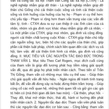
vấn và công tác xã hội Tham vấn Công tác xã hội (CTXH) - Là
nghề nghiệp nhằm giúp đỡ thân - Là nghề nghiệp nhằm giúp đỡ
thân chủ Giống chủ cải thiện cuộc sống và tình cải thiện cuộc
sống và tình huống của huống của họ họ - Phạm vi cụ thể hơn:
chủ yếu tập - Phạm vi rộng hơn tham vấn trung vào các vấn đề
tâm lý, tình - CTXH đưa ra sự can thiệp ở các lĩnh cảm của cá
nhân, nhóm và gia đình vực khác nhau nhằm giúp đỡ cá nhân, -
Là một phần của CTXH, giúp mọi nhóm, gia đình và cộng đồng.
người cải thiện chất lượng cuộc Khác - CTXH giúp thân chủ tiếp
cận nguồn sống. lực, biện hộ cho các quyền của thân chủ, góp
phần cải thiện luật pháp, chính sách liên quan đến các dịch vụ xã
hội, làm việc để cải thiện tình hình cá nhân, gia đình và cộng
đồng. II. MỤC TIÊU VÀ CÁC NGUYÊN TẮC ĐẠO ĐỨC TRONG
THAM VẤN 1. Mục tiêu Theo Carl Rogers, mục đích cuối cùng
của tham vấn là giúp đối tượng phát huy tiềm năng giải quyết
vấn đề, qua đó giúp họ phát triển nhân cách. Theo tiến sĩ Trần
Thị Giồng, tham vấn có những mục tiêu cụ thể sau: - Giúp thân
chủ giải quyết vấn đề hữu hiệu. - Ngăn ngừa để tránh tình trạng
bất ổn, để vấn đề đừng xảy ra hoặc đừng thêm trầm trọng. - Giúp
củng cố các mối quan hệ, những thói quen tốt và giữ gìn các giá
trị hiện có (mà thời gian đã làm hao mòn). - Cải thiện, phục hồi. -
Thay đổi, khai mở nhận thức, thái độ, hành vi hướng đến phát
triển nhân cách. 2. Nguyên tắc đạo đức Tham vấn viên phải tuân
thủ các nguyên tắc đạo đức cơ bản sau: - Công bằng: tham vấn