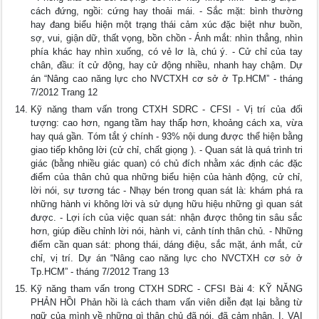
cách đứng, ngồi: cứng hay thoải mái. - Sắc mặt: bình thường
hay đang biểu hiện một trạng thái cảm xúc đặc biệt như buồn,
sợ, vui, giận dữ, thất vọng, bồn chồn - Ánh mắt: nhìn thẳng, nhìn
phía khác hay nhìn xuống, có vẻ lơ là, chú ý. - Cử chỉ của tay
chân, đầu: ít cử động, hay cử động nhiều, nhanh hay chậm. Dự
án “Nâng cao năng lực cho NVCTXH cơ sở ở Tp.HCM” - tháng
7/2012 Trang 12
Kỹ năng tham vấn trong CTXH SDRC - CFSI - Vị trí của đối
tượng: cao hơn, ngang tầm hay thấp hơn, khoảng cách xa, vừa
hay quá gần. Tóm tắt ý chính - 93% nội dung được thể hiện bằng
giao tiếp không lời (cử chỉ, chất giọng ). - Quan sát là quá trình tri
giác (bằng nhiều giác quan) có chủ đích nhằm xác định các đặc
điểm của thân chủ qua những biểu hiện của hành động, cử chỉ,
lời nói, sự tương tác - Nhạy bén trong quan sát là: khám phá ra
những hành vi không lời và sử dụng hữu hiệu những gì quan sát
được. - Lợi ích của việc quan sát: nhận được thông tin sâu sắc
hơn, giúp điều chỉnh lời nói, hành vi, cảnh tính thân chủ. - Những
điểm cần quan sát: phong thái, dáng điệu, sắc mặt, ánh mắt, cử
chỉ, vị trí. Dự án “Nâng cao năng lực cho NVCTXH cơ sở ở
Tp.HCM” - tháng 7/2012 Trang 13
Kỹ năng tham vấn trong CTXH SDRC - CFSI Bài 4: KỸ NĂNG
PHẢN HỒI Phản hồi là cách tham vấn viên diễn đạt lại bằng từ
ngữ của mình về những gì thân chủ đã nói, đã cảm nhận. I. VAI