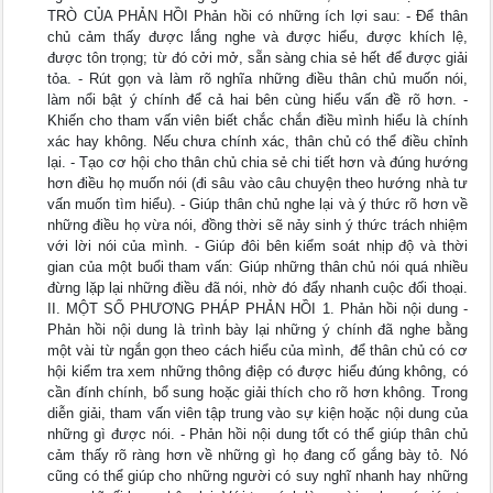
TRÒ CỦA PHẢN HỒI Phản hồi có những ích lợi sau: - Để thân
chủ cảm thấy được lắng nghe và được hiểu, được khích lệ,
được tôn trọng; từ đó cởi mở, sẵn sàng chia sẻ hết để được giải
tỏa. - Rút gọn và làm rõ nghĩa những điều thân chủ muốn nói,
làm nổi bật ý chính để cả hai bên cùng hiểu vấn đề rõ hơn. -
Khiến cho tham vấn viên biết chắc chắn điều mình hiểu là chính
xác hay không. Nếu chưa chính xác, thân chủ có thể điều chỉnh
lại. - Tạo cơ hội cho thân chủ chia sẻ chi tiết hơn và đúng hướng
hơn điều họ muốn nói (đi sâu vào câu chuyện theo hướng nhà tư
vấn muốn tìm hiểu). - Giúp thân chủ nghe lại và ý thức rõ hơn về
những điều họ vừa nói, đồng thời sẽ nảy sinh ý thức trách nhiệm
với lời nói của mình. - Giúp đôi bên kiểm soát nhịp độ và thời
gian của một buổi tham vấn: Giúp những thân chủ nói quá nhiều
đừng lặp lại những điều đã nói, nhờ đó đẩy nhanh cuộc đối thoại.
II. MỘT SỐ PHƯƠNG PHÁP PHẢN HỒI 1. Phản hồi nội dung -
Phản hồi nội dung là trình bày lại những ý chính đã nghe bằng
một vài từ ngắn gọn theo cách hiểu của mình, để thân chủ có cơ
hội kiểm tra xem những thông điệp có được hiểu đúng không, có
cần đính chính, bổ sung hoặc giải thích cho rõ hơn không. Trong
diễn giải, tham vấn viên tập trung vào sự kiện hoặc nội dung của
những gì được nói. - Phản hồi nội dung tốt có thể giúp thân chủ
cảm thấy rõ ràng hơn về những gì họ đang cố gắng bày tỏ. Nó
cũng có thể giúp cho những người có suy nghĩ nhanh hay những