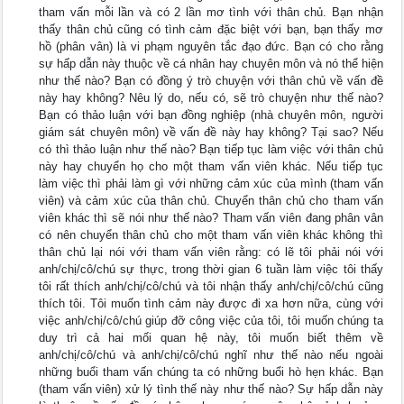
tham vấn mỗi lần và có 2 lần mơ tình với thân chủ. Bạn nhận
thấy thân chủ cũng có tình cảm đặc biệt với bạn, bạn thấy mơ
hồ (phân vân) là vi phạm nguyên tắc đạo đức. Bạn có cho rằng
sự hấp dẫn này thuộc về cá nhân hay chuyên môn và nó thể hiện
như thế nào? Bạn có đồng ý trò chuyện với thân chủ về vấn đề
này hay không? Nêu lý do, nếu có, sẽ trò chuyện như thế nào?
Bạn có thảo luận với bạn đồng nghiệp (nhà chuyên môn, người
giám sát chuyên môn) về vấn đề này hay không? Tại sao? Nếu
có thì thảo luận như thế nào? Bạn tiếp tục làm việc với thân chủ
này hay chuyển họ cho một tham vấn viên khác. Nếu tiếp tục
làm việc thì phải làm gì với những cảm xúc của mình (tham vấn
viên) và cảm xúc của thân chủ. Chuyển thân chủ cho tham vấn
viên khác thì sẽ nói như thế nào? Tham vấn viên đang phân vân
có nên chuyển thân chủ cho một tham vấn viên khác không thì
thân chủ lại nói với tham vấn viên rằng: có lẽ tôi phải nói với
anh/chị/cô/chú sự thực, trong thời gian 6 tuần làm việc tôi thấy
tôi rất thích anh/chị/cô/chú và tôi nhận thấy anh/chị/cô/chú cũng
thích tôi. Tôi muốn tình cảm này được đi xa hơn nữa, cùng với
việc anh/chị/cô/chú giúp đỡ công việc của tôi, tôi muốn chúng ta
duy trì cả hai mối quan hệ này, tôi muốn biết thêm về
anh/chị/cô/chú và anh/chị/cô/chú nghĩ như thế nào nếu ngoài
những buổi tham vấn chúng ta có những buổi hò hẹn khác. Bạn
(tham vấn viên) xử lý tình thế này như thế nào? Sự hấp dẫn này