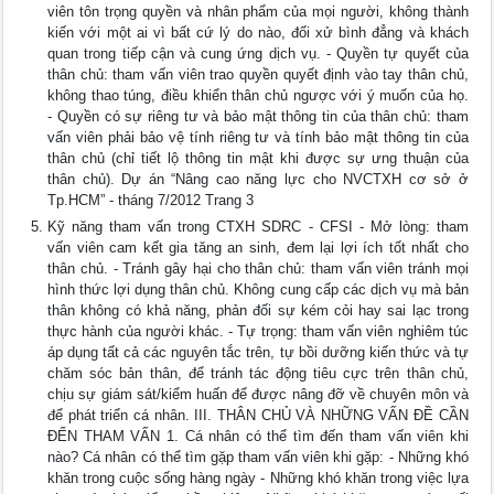
viên tôn trọng quyền và nhân phẩm của mọi người, không thành
kiến với một ai vì bất cứ lý do nào, đối xử bình đẳng và khách
quan trong tiếp cận và cung ứng dịch vụ. - Quyền tự quyết của
thân chủ: tham vấn viên trao quyền quyết định vào tay thân chủ,
không thao túng, điều khiển thân chủ ngược với ý muốn của họ.
- Quyền có sự riêng tư và bảo mật thông tin của thân chủ: tham
vấn viên phải bảo vệ tính riêng tư và tính bảo mật thông tin của
thân chủ (chỉ tiết lộ thông tin mật khi được sự ưng thuận của
thân chủ). Dự án “Nâng cao năng lực cho NVCTXH cơ sở ở
Tp.HCM” - tháng 7/2012 Trang 3
Kỹ năng tham vấn trong CTXH SDRC - CFSI - Mở lòng: tham
vấn viên cam kết gia tăng an sinh, đem lại lợi ích tốt nhất cho
thân chủ. - Tránh gây hại cho thân chủ: tham vấn viên tránh mọi
hình thức lợi dụng thân chủ. Không cung cấp các dịch vụ mà bản
thân không có khả năng, phản đối sự kém cỏi hay sai lạc trong
thực hành của người khác. - Tự trọng: tham vấn viên nghiêm túc
áp dụng tất cả các nguyên tắc trên, tự bồi dưỡng kiến thức và tự
chăm sóc bản thân, để tránh tác động tiêu cực trên thân chủ,
chịu sự giám sát/kiểm huấn để được nâng đỡ về chuyên môn và
để phát triển cá nhân. III. THÂN CHỦ VÀ NHỮNG VẤN ĐỀ CẦN
ĐẾN THAM VẤN 1. Cá nhân có thể tìm đến tham vấn viên khi
nào? Cá nhân có thể tìm gặp tham vấn viên khi gặp: - Những khó
khăn trong cuộc sống hàng ngày - Những khó khăn trong việc lựa