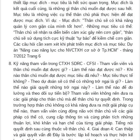
thiết lập mục đích - mục tiêu là hết sức quan trọng. Mục đích là
kết quả cuối cùng, là những gì thân chủ muốn đạt được sau hết.
Mục tiêu là những việc cụ thể thân chủ phải thực hiện để đạt
được mục đích. Ví dụ: - Mục đích: "Thân chủ sẽ có khả năng
quản lý cơn giận của mình tốt hơn". -Những mục tiêu có thể:
“Thân chủ sẽ nhận ra diễn biến cảm xúc gây nên cơn giận”, “thân
chủ sẽ sử dụng tích cực kỹ thuật “tự bảo” để kiềm chế cơn giận.
Các câu hỏi cần xem xét khi phát triển mục đích và mục tiêu: Dự
án “Nâng cao năng lực cho NVCTXH cơ sở ở Tp.HCM” - tháng
7/2012 Trang 6
Kỹ năng tham vấn trong CTXH SDRC - CFSI - Tham vấn viên và
thân chủ muốn đạt được gì? - Làm thế nào đạt được nó? - Khi
nào thân chủ muốn đạt được mục tiêu đã nêu? - Mục tiêu thực tế
không? - Theo dự đoán sẽ có thể có những trở ngại là gì? - Làm
thế nào giải quyết những trở ngại này? - Làm thế nào để đo
lường và theo dõi sự tiến bộ? Tham vấn viên không nên đưa ra
các giải pháp cho thân chủ mà để thân chủ tự quyết định. Trong
trường hợp thân chủ không có khả năng đưa ra một giải pháp cụ
thể nào, tham vấn viên cùng động não với thân chủ về các giải
pháp có thể có, cung cấp thông tin và cùng phân tích những
thuận lợi, khó khăn và hạn chế của từng giải pháp. Tiếng nói
quyết định sau cùng thuộc về thân chủ. 4. Giai đoạn 4: Can thiệp
và giải quyết vấn đề Đây là bước lập kế hoạch và thực hiện kế