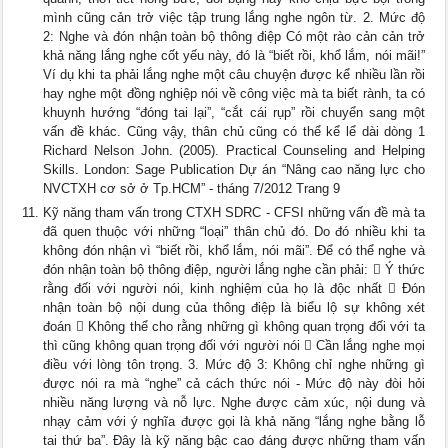
mình cũng cản trở việc tập trung lắng nghe ngôn từ. 2. Mức độ
2: Nghe và đón nhận toàn bộ thông điệp Có một rào cản cản trở
khả năng lắng nghe cốt yếu này, đó là “biết rồi, khổ lắm, nói mãi!”
Ví dụ khi ta phải lắng nghe một câu chuyện được kể nhiều lần rồi
hay nghe một đồng nghiệp nói về công việc mà ta biết rành, ta có
khuynh hướng “đóng tai lại”, “cắt cái rụp” rồi chuyển sang một
vấn đề khác. Cũng vậy, thân chủ cũng có thể kể lể dài dòng 1
Richard Nelson John. (2005). Practical Counseling and Helping
Skills. London: Sage Publication Dự án “Nâng cao năng lực cho
NVCTXH cơ sở ở Tp.HCM” - tháng 7/2012 Trang 9
Kỹ năng tham vấn trong CTXH SDRC - CFSI những vấn đề mà ta
đã quen thuộc với những “loại” thân chủ đó. Do đó nhiều khi ta
không đón nhận vì “biết rồi, khổ lắm, nói mãi”. Để có thể nghe và
đón nhận toàn bộ thông điệp, người lắng nghe cần phải:  Ý thức
rằng đối với người nói, kinh nghiệm của họ là độc nhất  Đón
nhận toàn bộ nội dung của thông điệp là biểu lộ sự không xét
đoán  Không thể cho rằng những gì không quan trọng đối với ta
thì cũng không quan trọng đối với người nói  Cần lắng nghe mọi
điều với lòng tôn trọng. 3. Mức độ 3: Không chỉ nghe những gì
được nói ra mà “nghe” cả cách thức nói - Mức độ này đòi hỏi
nhiều năng lượng và nỗ lực. Nghe được cảm xúc, nội dung và
nhạy cảm với ý nghĩa được gọi là khả năng “lắng nghe bằng lỗ
tai thứ ba”. Đây là kỹ năng bậc cao đáng được những tham vấn