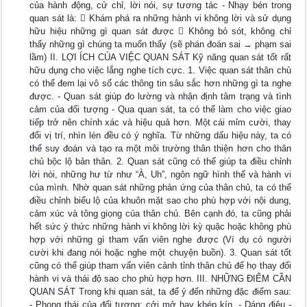
của hành động, cử chỉ, lời nói, sự tương tác - Nhạy bén trong
quan sát là:  Khám phá ra những hành vi không lời và sử dụng
hữu hiệu những gì quan sát được  Không bỏ sót, không chỉ
thấy những gì chúng ta muốn thấy (sẽ phán đoán sai → phạm sai
lầm) II. LỢI ÍCH CỦA VIỆC QUAN SÁT Kỹ năng quan sát tốt rất
hữu dụng cho việc lắng nghe tích cực. 1. Việc quan sát thân chủ
có thể đem lại vô số các thông tin sâu sắc hơn những gì ta nghe
được. - Quan sát giúp đo lường và nhận định tâm trạng và tình
cảm của đối tượng - Qua quan sát, ta có thể làm cho việc giao
tiếp trở nên chính xác và hiệu quả hơn. Một cái mỉm cười, thay
đổi vị trí, nhìn lén đều có ý nghĩa. Từ những dấu hiệu này, ta có
thể suy đoán và tạo ra một môi trường thân thiện hơn cho thân
chủ bộc lộ bản thân. 2. Quan sát cũng có thể giúp ta điều chỉnh
lời nói, những hư từ như “À, Uh”, ngôn ngữ hình thể và hành vi
của mình. Nhờ quan sát những phản ứng của thân chủ, ta có thể
điều chỉnh biểu lộ của khuôn mặt sao cho phù hợp với nội dung,
cảm xúc và tông giọng của thân chủ. Bên cạnh đó, ta cũng phải
hết sức ý thức những hành vi không lời kỳ quặc hoặc không phù
hợp với những gì tham vấn viên nghe được (Ví dụ có người
cười khi đang nói hoặc nghe một chuyện buồn). 3. Quan sát tốt
cũng có thể giúp tham vấn viên cảnh tỉnh thân chủ để họ thay đổi
hành vi và thái độ sao cho phù hợp hơn. III. NHỮNG ĐIỂM CẦN
QUAN SÁT Trong khi quan sát, ta để ý đến những đặc điểm sau:
- Phong thái của đối tượng: cởi mở hay khép kín. - Dáng điệu -