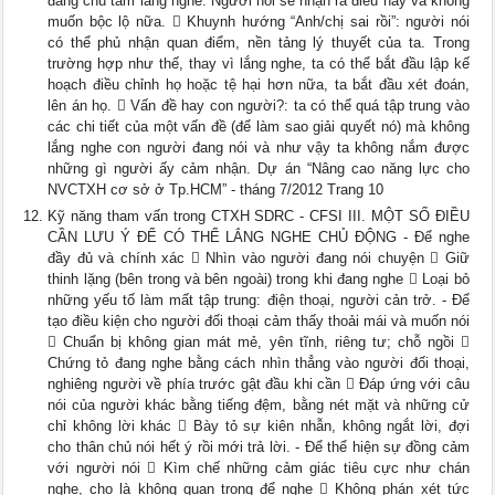
đang chú tâm lắng nghe. Người nói sẽ nhận ra điều này và không
muốn bộc lộ nữa.  Khuynh hướng “Anh/chị sai rồi”: người nói
có thể phủ nhận quan điểm, nền tảng lý thuyết của ta. Trong
trường hợp như thế, thay vì lắng nghe, ta có thể bắt đầu lập kế
hoạch điều chỉnh họ hoặc tệ hại hơn nữa, ta bắt đầu xét đoán,
lên án họ.  Vấn đề hay con người?: ta có thể quá tập trung vào
các chi tiết của một vấn đề (để làm sao giải quyết nó) mà không
lắng nghe con người đang nói và như vậy ta không nắm được
những gì người ấy cảm nhận. Dự án “Nâng cao năng lực cho
NVCTXH cơ sở ở Tp.HCM” - tháng 7/2012 Trang 10
Kỹ năng tham vấn trong CTXH SDRC - CFSI III. MỘT SỐ ĐIỀU
CẦN LƯU Ý ĐỂ CÓ THỂ LẮNG NGHE CHỦ ĐỘNG - Để nghe
đầy đủ và chính xác  Nhìn vào người đang nói chuyện  Giữ
thinh lặng (bên trong và bên ngoài) trong khi đang nghe  Loại bỏ
những yếu tố làm mất tập trung: điện thoại, người cản trở. - Để
tạo điều kiện cho người đối thoại cảm thấy thoải mái và muốn nói
 Chuẩn bị không gian mát mẻ, yên tĩnh, riêng tư; chỗ ngồi 
Chứng tỏ đang nghe bằng cách nhìn thẳng vào người đối thoại,
nghiêng người về phía trước gật đầu khi cần  Đáp ứng với câu
nói của người khác bằng tiếng đệm, bằng nét mặt và những cử
chỉ không lời khác  Bày tỏ sự kiên nhẫn, không ngắt lời, đợi
cho thân chủ nói hết ý rồi mới trả lời. - Để thể hiện sự đồng cảm
với người nói  Kìm chế những cảm giác tiêu cực như chán
nghe, cho là không quan trọng để nghe  Không phán xét tức