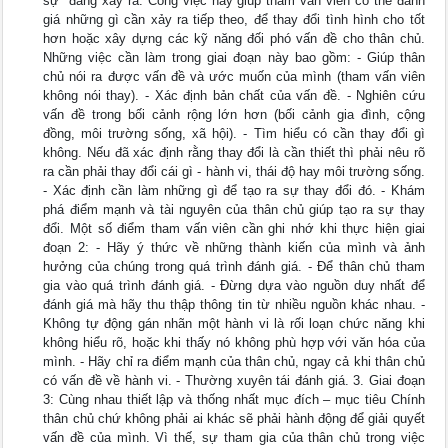
sự" đang xảy ra. Công việc này giúp tham vấn viên có thể đánh
giá những gì cần xảy ra tiếp theo, để thay đổi tình hình cho tốt
hơn hoặc xây dựng các kỹ năng đối phó vấn đề cho thân chủ.
Những việc cần làm trong giai đoạn này bao gồm: - Giúp thân
chủ nói ra được vấn đề và ước muốn của mình (tham vấn viên
không nói thay). - Xác định bản chất của vấn đề. - Nghiên cứu
vấn đề trong bối cảnh rộng lớn hơn (bối cảnh gia đình, cộng
đồng, môi trường sống, xã hội). - Tìm hiểu có cần thay đổi gì
không. Nếu đã xác định rằng thay đổi là cần thiết thì phải nêu rõ
ra cần phải thay đổi cái gì - hành vi, thái độ hay môi trường sống.
- Xác định cần làm những gì để tạo ra sự thay đổi đó. - Khám
phá điểm mạnh và tài nguyên của thân chủ giúp tạo ra sự thay
đổi. Một số điểm tham vấn viên cần ghi nhớ khi thực hiện giai
đoạn 2: - Hãy ý thức về những thành kiến của mình và ảnh
hưởng của chúng trong quá trình đánh giá. - Để thân chủ tham
gia vào quá trình đánh giá. - Đừng dựa vào nguồn duy nhất để
đánh giá mà hãy thu thập thông tin từ nhiều nguồn khác nhau. -
Không tự động gán nhãn một hành vi là rối loạn chức năng khi
không hiểu rõ, hoặc khi thấy nó không phù hợp với văn hóa của
mình. - Hãy chỉ ra điểm mạnh của thân chủ, ngay cả khi thân chủ
có vấn đề về hành vi. - Thường xuyên tái đánh giá. 3. Giai đoạn
3: Cùng nhau thiết lập và thống nhất mục đích – mục tiêu Chính
thân chủ chứ không phải ai khác sẽ phải hành động để giải quyết
vấn đề của mình. Vì thế, sự tham gia của thân chủ trong việc