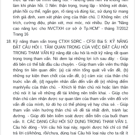
làm khi phản hồi.  Nên: thận trọng, trung lập - không xét đoán,
phản hồi cụ thể, ngắn gọn, rõ ràng và đúng lúc, sử dụng từ mang
tính giả định, xem xét phản ứng của thân chủ.  Không nên: chỉ
trích, cường điệu, phán xét, moi móc, nói nhiều. Dự án “Nâng
cao năng lực cho NVCTXH cơ sở ở Tp.HCM” - tháng 7/2012
Trang 16
Kỹ năng tham vấn trong CTXH SDRC - CFSI Bài 5: KỸ NĂNG
ĐẶT CÂU HỎI I. TẦM QUAN TRỌNG CỦA VIỆC ĐẶT CÂU HỎI
TRONG THAM VẤN Kỹ năng đặt câu hỏi là một kỹ năng rất quan
trọng trong tham vấn. Nó đem lại những lợi ích sau đây: - Giúp
đôi bên có thể bắt đầu câu chuyện. - Giúp tham vấn viên thu thập
thông tin liên quan đến: (a) cái nhìn tổng quát về vấn đề, (b)
những sự kiện then chốt của vấn đề, (c) cảm xúc của thân chủ
truớc vần đề, (d) nguyên nhân dẫn đến vấn đề (e) những điểm
mạnh/yếu của thân chủ. - Khích lệ thân chủ nói hoặc làm thân
chủ nói ít lại về những đề tài không nên triển khai. - Giúp cho
thân chủ cảm nhận được sự quan tâm của tham vấn viên đối với
vấn đề của mình, từ đó họ có thể phòng vệ hay chia sẻ. - Giúp
tham vấn viên hướng thân chủ về đề tài nhất định, tránh lạc
đường. - Giúp đôi bên kiểm soát được diễn tiến của buổi tham
vấn. II. CÁC DẠNG CÂU HỎI SỬ DỤNG TRONG THAM VẤN 1.
Câu hỏi đóng - Với câu hỏi loại này, người được hỏi chỉ có thể
trả lời có/không, rồi/chưa, đúng /sai Câu hỏi loại này cho ta rất ít