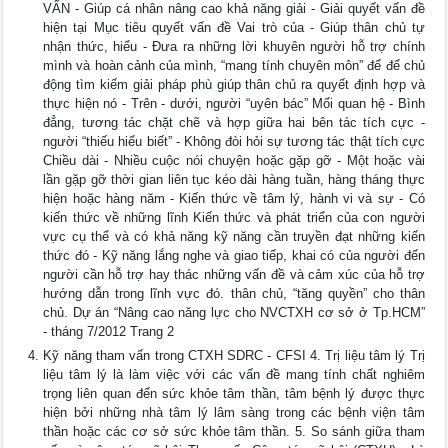
VẤN - Giúp cá nhân nâng cao khả năng giải - Giải quyết vấn đề
hiện tại Mục tiêu quyết vấn đề Vai trò của - Giúp thân chủ tự
nhận thức, hiểu - Đưa ra những lời khuyên người hỗ trợ chính
mình và hoàn cảnh của mình, “mang tính chuyên môn” để để chủ
động tìm kiếm giải pháp phù giúp thân chủ ra quyết định hợp và
thực hiện nó - Trên - dưới, người “uyên bác” Mối quan hệ - Bình
đẳng, tương tác chặt chẽ và hợp giữa hai bên tác tích cực -
người “thiếu hiểu biết” - Không đòi hỏi sự tương tác thật tích cực
Chiều dài - Nhiều cuộc nói chuyện hoặc gặp gỡ - Một hoặc vài
lần gặp gỡ thời gian liên tục kéo dài hàng tuần, hàng tháng thực
hiện hoặc hàng năm - Kiến thức về tâm lý, hành vi và sự - Có
kiến thức về những lĩnh Kiến thức và phát triển của con người
vực cụ thể và có khả năng kỹ năng cần truyền đạt những kiến
thức đó - Kỹ năng lắng nghe và giao tiếp, khai có của người đến
người cần hỗ trợ hay thác những vấn đề và cảm xúc của hỗ trợ
hướng dẫn trong lĩnh vực đó. thân chủ, “tăng quyền” cho thân
chủ. Dự án “Nâng cao năng lực cho NVCTXH cơ sở ở Tp.HCM”
- tháng 7/2012 Trang 2
Kỹ năng tham vấn trong CTXH SDRC - CFSI 4. Trị liệu tâm lý Trị
liệu tâm lý là làm việc với các vấn đề mang tính chất nghiêm
trọng liên quan đến sức khỏe tâm thần, tâm bệnh lý được thực
hiện bởi những nhà tâm lý lâm sàng trong các bệnh viện tâm
thần hoặc các cơ sở sức khỏe tâm thần. 5. So sánh giữa tham