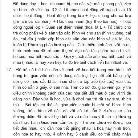
Đồ dùng dạy – học: chuaarm bị cho các vật mẫu phong phú, đẹp
về hình thể về màu. 3.2.2. Tổ chức hoạt động vẽ trang trí a) Tổ
chức hoạt động - Hoạt động trong lớp + Học chung cho cả lớp
(trẻ làm bài cá nhân). + Học theo nhóm (tùy theo bài học). - Hoạt
động ngoài lớp + Quan sát thiên nhiên (hoa, lá ). + Tổ chức cho
trẻ dùng phấn vẽ ở sân vào các hình vẽ cho sẵn (hình vuông, cái
áo, cái đĩa ) hoặc xếp hình cắt sẵn vào các hình vẽ cái lọ, áo,
khăn b) Phương pháp hướng dẫn - Giới thiệu hình ảnh: vật thực,
hình minh họa để trẻ cảm thụ vẻ đẹp của tác phẩm trang trí về:
bố cục, họa tiết, màu sắc. - Gợi ý cách sắp xếp họa tiết, cách vẽ
màu ( nhắc lại hay xen kẽ), từ đó trẻ biết cách tiến hanhfbaif vẽ.
- Để trẻ có thể hiểu dần về cách vẽ họa tiết trong các hình thể
trang trí, giáo viên nên sử dụng các loại họa tiết cắt bằng giấy
cứng có màu sắc khác nhau cho trẻ tập xếp (bố cục) vào các
hình có sẵn ở giấy, ở sàn nhà. Trên co sở đó, giáo viên gợi ý trẻ
điều chỉnh khoảng cách của các họa tiết đổi màu ở các vị trí dễ
dàng hơn. Đây vừa là học, vừa là chơi mà trẻ rất say sưa, thích
thú. - Bài tập có thể là: giáo viên chuẩn bị một số hình: hình
vuông, tròn, hình vẽ các đồ vật có kẻ sẵn 2 đường kẻ của
đường diềm để trẻ vẽ họa tiết và vẽ màu theo ý thích. c) Hướng
dẫn thực hành Giáo viên cần lưu ý: - Trẻ em chưa vẽ được họa
tiết đều nhau, chỉ cần họa tiết giống nhau là hoa hay hình tròn,
còn hoa to hay nhỏ, 4 cánh hay 5 cánh đều có thể chấp nhận