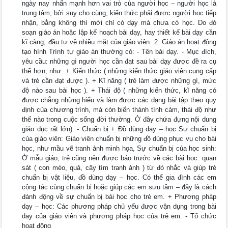
ngày nay nhấn mạnh hơn vai trò của người học – người học là
trung tâm, bởi suy cho cùng, kiến thức phải được người học tiếp
nhận, bằng không thì mới chỉ có dạy mà chưa có học. Do đó
soạn giáo án hoặc lập kế hoạch bài dạy, hay thiết kế bài dạy cần
kĩ càng; đầu tư về nhiều mặt của giáo viên. 2. Giáo án hoạt động
tạo hình Trình tự giáo án thường có: - Tên bài dạy. - Mục đích,
yêu cầu: những gì người học cần đạt sau bài dạy được đề ra cụ
thể hơn, như: + Kiến thức ( những kiến thức giáo viên cung cấp
và trẻ cần đạt được ). + Kĩ năng ( trẻ làm được những gì, mức
độ nào sau bài học ). + Thái độ ( những kiến thức, kĩ năng có
được chẳng những hiểu và làm được các dạng bài tập theo quy
định của chương trình, mà còn biến thành tình cảm, thái độ như
thế nào trong cuộc sống đời thường. Ở đây chứa đựng nội dung
giáo dục rất lớn). - Chuẩn bị + Đồ dùng dạy – học Sự chuẩn bị
của giáo viên: Giáo viên chuẩn bị những đồ dùng phục vụ cho bài
học, như mầu vẽ tranh ảnh minh họa, Sự chuẩn bị của học sinh:
Ở mẫu giáo, trẻ cũng nên được báo trước về các bài học: quan
sát ( con mèo, quả, cây tìm tranh ảnh ) từ đó nhắc và giúp trẻ
chuẩn bị vật liệu, đồ dùng dạy – học. Có thể gia đình các em
cộng tác cùng chuẩn bị hoặc giúp các em sưu tầm – đây là cách
đánh động về sự chuẩn bị bài học cho trẻ em. + Phương pháp
dạy – học: Các phương pháp chủ yếu được vận dụng trong bài
dạy của giáo viên và phương pháp học của trẻ em. - Tổ chức
hoạt động