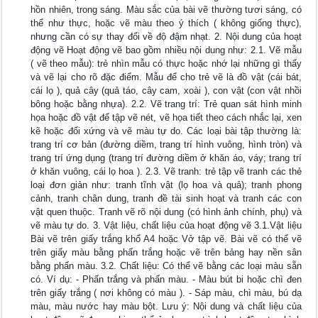
hồn nhiên, trong sáng. Màu sắc của bài vẽ thường tươi sáng, có
thể như thực, hoặc vẽ màu theo ý thích ( không giống thực),
nhưng cần có sự thay đổi về độ đậm nhạt. 2. Nội dung của hoạt
động vẽ Hoạt động vẽ bao gồm nhiều nội dung như: 2.1. Vẽ mẫu
( vẽ theo mẫu): trẻ nhìn mẫu có thực hoặc nhớ lại những gì thấy
và vẽ lại cho rõ đặc điểm. Mẫu để cho trẻ vẽ là đồ vật (cái bát,
cái lọ ), quả cây (quả táo, cây cam, xoài ), con vật (con vật nhồi
bông hoặc bằng nhựa). 2.2. Vẽ trang trí: Trẻ quan sát hình minh
họa hoặc đồ vật để tập vẽ nét, vẽ họa tiết theo cách nhắc lại, xen
kẽ hoặc đối xứng và vẽ màu tự do. Các loại bài tập thường là:
trang trí cơ bản (đường diềm, trang trí hình vuông, hình tròn) và
trang trí ứng dụng (trang trí đường diềm ở khăn áo, váy; trang trí
ở khăn vuông, cái lọ hoa ). 2.3. Vẽ tranh: trẻ tập vẽ tranh các thẻ
loại đơn giản như: tranh tĩnh vật (lọ hoa và quả); tranh phong
cảnh, tranh chân dung, tranh đề tài sinh hoạt và tranh các con
vật quen thuộc. Tranh vẽ rõ nội dung (có hình ảnh chính, phụ) và
vẽ màu tự do. 3. Vật liệu, chất liệu của hoạt động vẽ 3.1.Vật liệu
Bài vẽ trên giấy trắng khổ A4 hoặc Vở tập vẽ. Bài vẽ có thể vẽ
trên giấy màu bằng phấn trắng hoặc vẽ trên bảng hay nền sân
bằng phấn màu. 3.2. Chất liệu: Có thể vẽ bằng các loại màu sẵn
có. Ví dụ: - Phấn trắng và phấn màu. - Màu bút bi hoặc chì đen
trên giấy trắng ( nơi không có màu ). - Sáp màu, chì màu, bú dạ
màu, màu nước hay màu bột. Lưu ý: Nội dung và chất liệu của