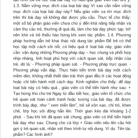
1.3. Nắm vững mục đích của loại bài dạy Vì sao cần nắm vững
mục đích của loại bài dạy này? Nếu giáo viên xa rời mục đích
trên thì bài dạy sẽ không đạt được yêu cầu. Thực tế cho thấy:
một số bộ phận giáo viên chưa chú ý đến khả năng tiếp nhận và
cảm thụ cảu trẻ, thường đi quá đà, làm cho bài dạy phức tạp, trở
nên khó và trẻ thiếu hào hứng khi xem tác phẩm. 1.4. Phương
pháp hướng dẫn trẻ khai thác nội dung tác phẩm Để trẻ có thể
học tập một cách sôi nổi, có hiệu quả ở loạt bài này, giáo viên
cần: vận dụng những Phương pháp dạy – học chung và phối hợp
nhip nhàng, linh hoạt phù hợp với cách quan sát, tiếp nhận của
trẻ, đó là: - Phương pháp quan sát. - Phương pháp trực quan. -
Phương pháp vấn đáp. Thực hiện tiến trình bài dạy một cách
mềm dẻo, không nhất thiết dàn trải thời gian đều ở các hoạt động
hoặc chỉ tiến hành một cách dạy. Kinh nghiệm cho thấy: để dạy
loạt bài này có hiệu quả , giáo viên có thể tiến hành như sau: +
Tạo hứng thú cho trẻ Ngay từ đầu tiết học, giáo viên tổ chức cho
trẻ quan sát toàn cảnh tranh hoặc tượng của bài dạy, đã được
trình bày đẹp, như “ xem triển lãm”, trẻ sẽ xôn xao, chỉ trỏ, khen
chê, lớp học sôi động hẳn lên. Thời gian kéo dài khoảng 1-2
phút. - Sau khi trẻ đã quan sát chung, giáo viên có thể tiến hành
bài dạy như sau: Chung cho cả lớp + Giáo viên nêu lên câu hỏi
gợi ý trẻ quan sát, nhận xét theo trình tự nội dung. Ví dụ: Tên tác
phẩm? Các hình ảnh?