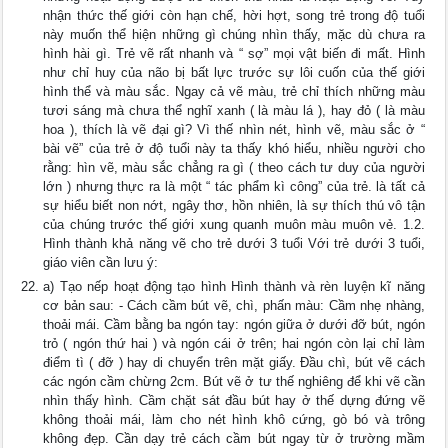
nhận thức thế giới còn hạn chế, hời hợt, song trẻ trong độ tuổi
này muốn thể hiện những gì chúng nhìn thấy, mặc dù chưa ra
hình hài gì. Trẻ vẽ rất nhanh và “ sợ” mọi vật biến đi mất. Hình
như chỉ huy của não bị bất lực trước sự lôi cuốn của thế giới
hình thể và màu sắc. Ngay cả vẽ màu, trẻ chỉ thích những màu
tươi sáng mà chưa thể nghĩ xanh ( là màu lá ), hay đỏ ( là màu
hoa ), thích là vẽ đại gì? Vì thế nhìn nét, hình vẽ, màu sắc ở “
bài vẽ” của trẻ ở độ tuổi này ta thấy khó hiểu, nhiều người cho
rằng: hìn vẽ, màu sắc chẳng ra gì ( theo cách tư duy của người
lớn ) nhưng thực ra là một “ tác phẩm kì công” của trẻ. là tất cả
sự hiểu biết non nớt, ngây thơ, hồn nhiên, là sự thích thú vô tận
của chúng trước thế giới xung quanh muôn màu muôn vẻ. 1.2.
Hình thành khả năng vẽ cho trẻ dưới 3 tuổi Với trẻ dưới 3 tuổi,
giáo viên cần lưu ý:
a) Tạo nếp hoạt động tạo hình Hình thành và rèn luyện kĩ năng
cơ bản sau: - Cách cầm bút vẽ, chì, phấn màu: Cầm nhẹ nhàng,
thoải mái. Cầm bằng ba ngón tay: ngón giữa ở dưới đỡ bút, ngón
trỏ ( ngón thứ hai ) và ngón cái ở trên; hai ngón còn lại chỉ làm
điểm tì ( đỡ ) hay di chuyển trên mặt giấy. Đầu chì, bút vẽ cách
các ngón cầm chừng 2cm. Bút vẽ ở tư thế nghiêng để khi vẽ cần
nhìn thấy hình. Cầm chặt sát đầu bút hay ở thế dựng đứng vẽ
không thoải mái, làm cho nét hình khô cứng, gò bó và trông
không đẹp. Cần dạy trẻ cách cầm bút ngay từ ở trường mầm