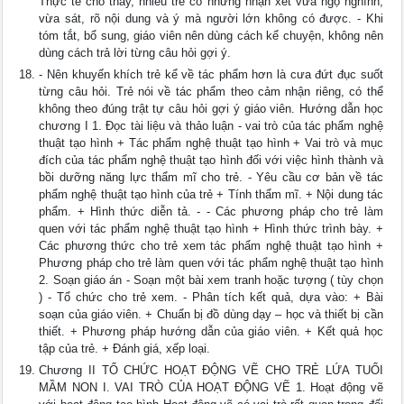
Thực tế cho thấy, nhiều trẻ có những nhận xét vừa ngộ nghĩnh,
vừa sát, rõ nội dung và ý mà người lớn không có được. - Khi
tóm tắt, bổ sung, giáo viên nên dùng cách kể chuyện, không nên
dùng cách trả lời từng câu hỏi gợi ý.
- Nên khuyến khích trẻ kể về tác phẩm hơn là cưa đứt đục suốt
từng câu hỏi. Trẻ nói về tác phẩm theo cảm nhận riêng, có thể
không theo đúng trật tự câu hỏi gợi ý giáo viên. Hướng dẫn học
chương I 1. Đọc tài liệu và thảo luận - vai trò của tác phẩm nghệ
thuật tạo hình + Tác phẩm nghệ thuật tạo hình + Vai trò và mục
đích của tác phẩm nghệ thuật tạo hình đối với việc hình thành và
bồi dưỡng năng lực thẩm mĩ cho trẻ. - Yêu cầu cơ bản về tác
phẩm nghệ thuật tạo hình của trẻ + Tính thẩm mĩ. + Nội dung tác
phẩm. + Hình thức diễn tả. - - Các phương pháp cho trẻ làm
quen với tác phẩm nghệ thuật tạo hình + Hình thức trình bày. +
Các phương thức cho trẻ xem tác phẩm nghệ thuật tạo hình +
Phương pháp cho trẻ làm quen với tác phẩm nghệ thuật tạo hình
2. Soạn giáo án - Soạn một bài xem tranh hoặc tượng ( tùy chọn
) - Tổ chức cho trẻ xem. - Phân tích kết quả, dựa vào: + Bài
soạn của giáo viên. + Chuẩn bị đồ dùng dạy – học và thiết bị cần
thiết. + Phương pháp hướng dẫn của giáo viên. + Kết quả học
tập của trẻ. + Đánh giá, xếp loại.
Chương II TỔ CHỨC HOẠT ĐỘNG VẼ CHO TRẺ LỨA TUỔI
MẦM NON I. VAI TRÒ CỦA HOẠT ĐỘNG VẼ 1. Hoạt động vẽ