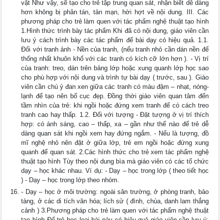
vật Như vậy, sẽ tạo cho trẻ tập trung quan sát, nhận biết dễ dàng
hơn không bị phân tán, tản mạn, hời hợt về nội dung. III. Các
phương pháp cho trẻ làm quen với tác phẩm nghệ thuật tạo hình
1.Hình thức trình bày tác phẩm Khi đã có nội dung, giáo viên cần
lưu ý cách trình bày các tác phẩm để bài dạy có hiệu quả. 1.1.
Đối với tranh ảnh - Nền của tranh, (nếu tranh nhỏ cần dán nền để
thống nhất khuôn khổ với các tranh có kích cỡ lớn hơn ). - Vị trí
của tranh: treo, dán trên bảng lớp hoặc xung quanh lớp học sao
cho phù hợp với nội dung và trình tự bài dạy ( trước, sau ). Giáo
viên cần chú ý đan xen giữa các tranh có màu đậm – nhạt, nóng-
lạnh để tạo nên bố cục đẹp. Đồng thời giáo viên quan tâm đến
tầm nhìn của trẻ: khi ngồi hoặc đứng xem tranh để có cách treo
tranh cao hay thấp. 1.2. Đối với tượng - Đặt tượng ở vị trí thích
hợp: có ánh sáng, cao – thấp, xa – gần như thế nào để trẻ dễ
dàng quan sát khi ngồi xem hay đứng ngắm. - Nếu là tượng, đồ
mĩ nghệ nhỏ nên đặt ở giữa lớp, trẻ em ngồi hoặc đứng xung
quanh để quan sát. 2.Các hình thức cho trẻ xem tác phẩm nghệ
thuật tạo hình Tùy theo nội dung bìa mà giáo viên có các tổ chức
dạy – học khác nhau. Ví dụ: - Dạy – học trong lớp ( theo tiết học
) - Dạy – học trong lớp theo nhóm.
- Dạy – học ở môi trường: ngoài sân trường, ở phòng tranh, bảo
tàng, ở các di tích văn hóa; lích sử ( đình, chùa, danh lam thắng
cảnh ) 3.Phương pháp cho trẻ làm quen với tác phẩm nghệ thuật
tạo hình Để trẻ học loại bài này có hiệu quả giáo viên cần lưu ý;