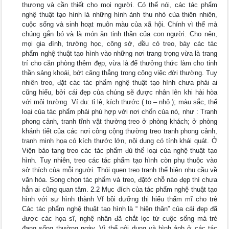
thương và cần thiết cho mọi người. Có thể nói, các tác phẩm
nghệ thuật tạo hình là những hình ảnh thu nhỏ của thiên nhiên,
cuộc sống và sinh hoạt muôn màu của xã hội. Chính vì thế mà
chúng gắn bó và là món ăn tinh thần của con người. Cho nên,
mọi gia đình, trường học, công sở, đều có treo, bày các tác
phẩm nghệ thuật tạo hình vào những nơi trang trọng vừa là trang
trí cho căn phòng thêm đẹp, vừa là để thưởng thức làm cho tinh
thần sảng khoái, bớt căng thẳng trong công việc đời thường. Tuy
nhiên treo, đặt các tác phẩm nghệ thuật tạo hình chưa phải ai
cũng hiểu, bởi cái đẹp của chúng sẽ được nhân lên khi hài hòa
với môi trường. Ví du: tỉ lệ, kích thước ( to – nhỏ ); màu sắc, thể
loại của tác phẩm phải phù hợp với nơi chốn của nó, như : Tranh
phong cảnh, tranh tĩnh vật thường treo ở phòng khách; ở phòng
khánh tiết của các nơi công cộng thường treo tranh phong cảnh,
tranh minh họa có kích thước lớn, nội dung có tính khái quát. Ở
Viện bảo tang treo các tác phẩm đủ thể loại của nghệ thuật tạo
hình. Tuy nhiên, treo các tác phẩm tạo hình còn phụ thuộc vào
sở thích của mỗi người. Thói quen treo tranh thể hiện nhu cầu về
văn hóa. Song chọn tác phẩm và treo, đặtở chỗ nào đẹp thì chưa
hẳn ai cũng quan tâm. 2.2 Mục đích của tác phẩm nghệ thuật tạo
hình với sự hình thành Vf bồi dưỡng thị hiếu thẩm mĩ cho trẻ
Các tác phẩm nghệ thuật tạo hình là “ hiện thân” của cái đẹp đã
được các họa sĩ, nghệ nhân đã chắt lọc từ cuộc sống mà trẻ
đang sống thường ngày. Vì thế nội dung và hình ảnh ở các tác