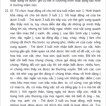
hoạt động vẽ được ghi cụ thể ở chương trình hoạt động tạo hình
ở trường mầm non.
III. Tổ chức hoạt động vẽ cho trẻ lứa tuổi mầm non 1. Hình thành
khả năng vẽ cho trẻ dưới 3 tuổi 1.1. Về hoạt động vẽ của tre
dưới 3 tuổi. - Trẻ dưới 3 tuổi khi tiếp xúc với thé giới xung quanh
đều thấy mới lạ, tuy chưa diễn đạt đầy đủ những gì mình thấy
bằng lời nói, nhưng trẻ luôn thấy ngạc nhiên: mọi vật xung quanh
sao lắm màu thế ( xanh, đỏ, vàng ), sao lắm hình vậy ( vuông,
tròn, dài, ngắn ), sao lại động đậy ( bay, chạy, nhảy ) làm cho
chúng rất thích thú trước sự phong phú, nhiều vẻ của cuộc sống
xung quanh. - Trẻ dưới 3 tuổi mới nhận biết được sự vật, hiện
tượng gần gũi, thân quen và nhớ được tên một số đồ vật, cỏ cây
hoa trái, con vật, như: hoa sen, quả bưởi, con mèo, Đôi khi trẻ
biết chỉ biết hoa chung chung, chưa gọi đúng tên và màu của
chúng. Riêng đối với quả cây thì trẻ nhận biết được nhiều hơn,
vì chúng nhìn thấy và được ăn thường xuyên. Đối với các con
vật, trẻ nhớ vag gọi tên đúng vì chúng khác nhau về hình dáng (
to – nhỏ, dài- ngắn và màu sắc ) cùng với những đặc điểm ( con
mèo kêu meo meo; con trâu màu đen, to, có sừng; con gà trống
có mào to, đỏ, có màu lông sặc sỡ và tiếng gáy ò ó o mà trẻ rất
thích ). Với người thân, hàng ngày trẻ được tiếp xúc, nhất là
trong tình yêu thương của mọi người nên trẻ biết rõ ông – bà,
cha- mẹ, anh- chị. - Trẻ dưới 3 tuổi ưu hoạt động, một trong
những hoạt động được trẻ thích thú nhất là hoạt động vẽ. Tuy