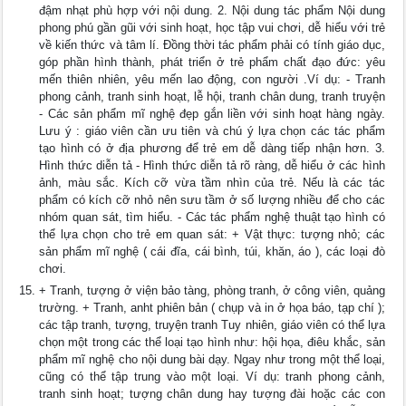
đậm nhạt phù hợp với nội dung. 2. Nội dung tác phẩm Nội dung
phong phú gần gũi với sinh hoạt, học tập vui chơi, dễ hiểu với trẻ
về kiến thức và tâm lí. Đồng thời tác phẩm phải có tính giáo dục,
góp phần hình thành, phát triển ở trẻ phẩm chất đạo đức: yêu
mến thiên nhiên, yêu mến lao động, con người .Ví dụ: - Tranh
phong cảnh, tranh sinh hoạt, lễ hội, tranh chân dung, tranh truyện
- Các sản phẩm mĩ nghệ đẹp gắn liền với sinh hoạt hàng ngày.
Lưu ý : giáo viên cần ưu tiên và chú ý lựa chọn các tác phẩm
tạo hình có ở địa phương để trẻ em dễ dàng tiếp nhận hơn. 3.
Hình thức diễn tả - Hình thức diễn tả rõ ràng, dễ hiểu ở các hình
ảnh, màu sắc. Kích cỡ vừa tầm nhìn của trẻ. Nếu là các tác
phẩm có kích cỡ nhỏ nên sưu tầm ở số lượng nhiều để cho các
nhóm quan sát, tìm hiểu. - Các tác phẩm nghệ thuật tạo hình có
thể lựa chọn cho trẻ em quan sát: + Vật thực: tượng nhỏ; các
sản phẩm mĩ nghệ ( cái đĩa, cái bình, túi, khăn, áo ), các loại đò
chơi.
+ Tranh, tượng ở viện bảo tàng, phòng tranh, ở công viên, quảng
trường. + Tranh, anht phiên bản ( chụp và in ở họa báo, tạp chí );
các tập tranh, tượng, truyện tranh Tuy nhiên, giáo viên có thể lựa
chọn một trong các thể loại tạo hình như: hội họa, điêu khắc, sản
phẩm mĩ nghệ cho nội dung bài dạy. Ngay như trong một thể loại,
cũng có thể tập trung vào một loại. Ví dụ: tranh phong cảnh,
tranh sinh hoạt; tượng chân dung hay tượng đài hoặc các con