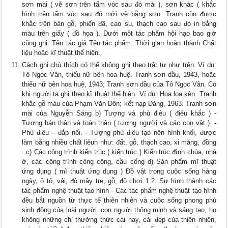
sơn mài ( vẽ sơn trên tấm vóc sau đó mài ), sơn khác ( khắc
hình trên tấm vóc sau đó mới vẽ bằng sơn. Tranh còn được
khắc trên bản gỗ, phiến đã, cao su, thạch cao sau đó in bằng
màu trên giấy ( đồ họa ). Dưới một tác phẩm hội hạo bao giờ
cũng ghi: Tên tác giả Tên tác phẩm. Thời gian hoàn thành Chất
liệu hoặc kĩ thuật thể hiện.
Cách ghi chú thích có thể không ghi theo trật tự như trên. Ví dụ:
Tô Ngọc Vân, thiếu nữ bên hoa huệ. Tranh sơn dầu, 1943, hoặc
thiếu nữ bên hoa huệ, 1943; Tranh sơn dầu của Tô Ngọc Vân. Có
khi người ta ghi theo kĩ thuật thể hiện. Ví dụ: Hoa loa kèn. Tranh
khắc gỗ màu của Phạm Văn Đôn; kết nạp Đảng, 1963. Tranh sơn
mài của Nguyễn Sáng b) Tượng và phù điêu ( điêu khắc ) -
Tượng bán thân và toàn thân ( tượng người và các con vật ). -
Phù điêu – đắp nổi. - Tượng phù điêu tạo nên hình khối, được
làm bằng nhiều chất liêuh như: đất, gỗ, thạch cao, xi măng, đồng
. c) Các công trình kiến trúc ( kiến trúc ) Kiến trúc đình chùa, nhà
ở, các công trình công cộng, cầu cống d) Sản phẩm mĩ thuật
ứng dụng ( mĩ thuật ứng dụng ) Đồ vật trong cuộc sống hàng
ngày, ô tô, vải, đò mây tre, gỗ, đồ chơi 1.2. Sự hình thành các
tác phẩm nghệ thuật tạo hình - Các tác phẩm nghệ thuật tạo hình
đều bắt nguồn từ thực tế thiên nhiên và cuộc sống phong phú
sinh động của loài người. con người thông minh và sáng tạo, họ
không những chỉ thưởng thức cái hay, cái đẹp của thiên nhiên,