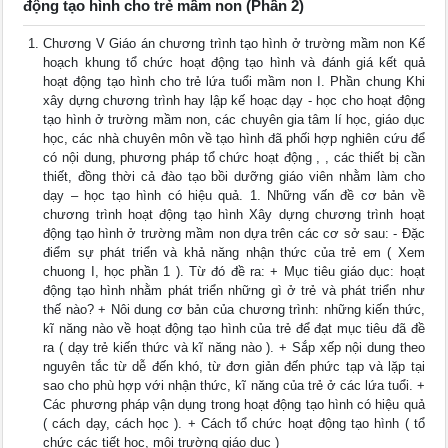
động tạo hình cho trẻ mầm non (Phần 2)
Chương V Giáo án chương trình tạo hình ở trường mầm non Kế
hoạch khung tổ chức hoạt động tạo hình và đánh giá kết quả
hoạt động tạo hình cho trẻ lứa tuổi mầm non I. Phần chung Khi
xây dựng chương trình hay lập kế hoạc dạy - học cho hoạt động
tạo hình ở trường mầm non, các chuyên gia tâm lí học, giáo dục
học, các nhà chuyên môn về tạo hình đã phối hợp nghiên cứu để
có nội dung, phương pháp tổ chức hoạt động , , các thiết bị cần
thiết, đồng thời cả đào tạo bồi dưỡng giáo viên nhằm làm cho
dạy – học tạo hình có hiệu quả. 1. Những vấn đề cơ bản về
chương trình hoạt động tạo hình Xây dựng chương trình hoạt
động tạo hình ở trường mầm non dựa trên các cơ sở sau: - Đặc
điểm sự phát triển và khả năng nhận thức của trẻ em ( Xem
chuong I, học phần 1 ). Từ đó đề ra: + Mục tiêu giáo dục: hoạt
động tạo hình nhằm phát triển những gì ở trẻ và phát triển như
thế nào? + Nôi dung cơ bản của chương trình: những kiến thức,
kĩ năng nào về hoạt động tạo hình của trẻ để đạt mục tiêu đã đề
ra ( dạy trẻ kiến thức và kĩ năng nào ). + Sắp xếp nội dung theo
nguyên tắc từ dễ đến khó, từ đơn giản đến phức tạp và lặp tại
sao cho phù hợp với nhận thức, kĩ năng của trẻ ở các lứa tuổi. +
Các phương pháp vận dụng trong hoạt động tạo hình có hiệu quả
( cách dạy, cách học ). + Cách tổ chức hoạt động tạo hình ( tổ
chức các tiết học, môi trường giáo dục )