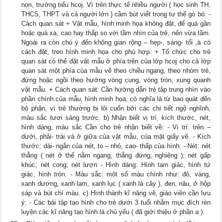
non, trường tiểu hcoj. Vì trên thực tế nhiều người ( học sinh TH,
THCS, THPT và cả người lớn ) cầm bút viết trong tư thế gò bó. -
Cách quan sát + Vật mẫu, hình minh họa không đặt, để quá gần
hoặc quá xa, cao hay thấp so với tầm nhìn của trẻ, nên vừa tầm.
Ngoài ra còn chú ý đến không gian rộng – hẹp-, sáng- tối ,à có
cách đặt, treo hình minh họa cho phù hợp. + Tổ chức cho trẻ
quan sát có thể đặt vật mẫu ở phía trên của lớp hcoj cho cả lớp
quan sát một phía của mẫu vẽ theo chiều ngang, theo nhóm trẻ,
đứng hoặc ngồi theo hướng vòng cung, vòng tròn, xung quanh
vật mẫu. + Cách quan sát: Cần hướng dẫn trẻ tập trung nhìn vào
phần chính của mẫu, hình minh họa, có nghĩa là từ bao quát đến
bộ phận, vì trẻ thường bị lôi cuốn bởi các chi tiết ngộ nghĩnh,
màu sắc tươi sáng trước. b) Nhận biết vị trí, kích thước, nét,
hình dáng, màu sắc Cần cho trẻ nhận biết về: - Vị trí: trên –
dưới, phải- trái và ở giữa của vật mẫu, của mặt giấy vẽ. - Kích
thước: dài- ngắn của nét, to – nhỏ, cao- thấp của hình. - Nét: nét
thẳng ( nét ở thế nằm ngang, thẳng đứng, nghiêng ); nét gấp
khúc; nét cong; nét lượn - Hình dáng: Hình tam giác, hình tứ
giác, hình tròn. - Màu sắc: một số màu chính như: đỏ, vàng,
xanh dương, xanh lam, xanh lục ( xanh lá cây ), đen, nâu, ở hộp
sáp và bút chì màu. c) Hình thành kĩ năng vẽ, giáo viên cần lưu
ý: - Các bài tập tạo hình cho trẻ dưới 3 tuổi nhằm mục đích rèn
luyện các kĩ năng tạo hình là chủ yếu ( đã giới thiệu ở phần a ).