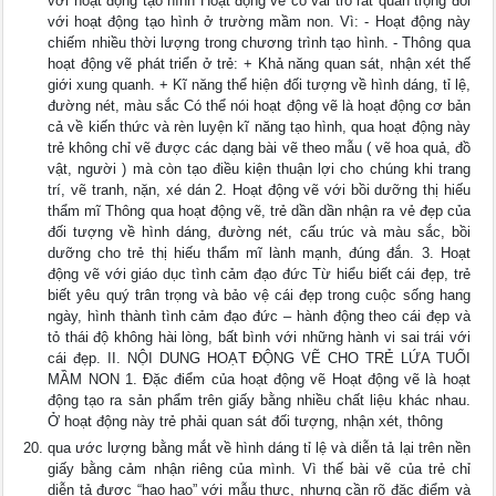
với hoạt động tạo hình Hoạt động vẽ có vai trò rất quan trọng đối
với hoạt động tạo hình ở trường mầm non. Vì: - Hoạt động này
chiếm nhiều thời lượng trong chương trình tạo hình. - Thông qua
hoạt động vẽ phát triển ở trẻ: + Khả năng quan sát, nhận xét thế
giới xung quanh. + Kĩ năng thể hiện đối tượng về hình dáng, tỉ lệ,
đường nét, màu sắc Có thể nói hoạt động vẽ là hoạt động cơ bản
cả về kiến thức và rèn luyện kĩ năng tạo hình, qua hoạt động này
trẻ không chỉ vẽ được các dạng bài vẽ theo mẫu ( vẽ hoa quả, đồ
vật, người ) mà còn tạo điều kiện thuận lợi cho chúng khi trang
trí, vẽ tranh, nặn, xé dán 2. Hoạt động vẽ với bồi dưỡng thị hiếu
thẩm mĩ Thông qua hoạt động vẽ, trẻ dần dần nhận ra vẻ đẹp của
đối tượng về hình dáng, đường nét, cấu trúc và màu sắc, bồi
dưỡng cho trẻ thị hiếu thẩm mĩ lành mạnh, đúng đắn. 3. Hoạt
động vẽ với giáo dục tình cảm đạo đức Từ hiểu biết cái đẹp, trẻ
biết yêu quý trân trọng và bảo vệ cái đẹp trong cuộc sống hang
ngày, hình thành tình cảm đạo đức – hành động theo cái đẹp và
tỏ thái độ không hài lòng, bất bình với những hành vi sai trái với
cái đẹp. II. NỘI DUNG HOẠT ĐỘNG VẼ CHO TRẺ LỨA TUỔI
MẦM NON 1. Đặc điểm của hoạt động vẽ Hoạt động vẽ là hoạt
động tạo ra sản phẩm trên giấy bằng nhiều chất liệu khác nhau.
Ở hoạt động này trẻ phải quan sát đối tượng, nhận xét, thông
qua ước lượng bằng mắt về hình dáng tỉ lệ và diễn tả lại trên nền
giấy bằng cảm nhận riêng của mình. Vì thế bài vẽ của trẻ chỉ
diễn tả được “hao hao” với mẫu thực, nhưng cần rõ đặc điểm và