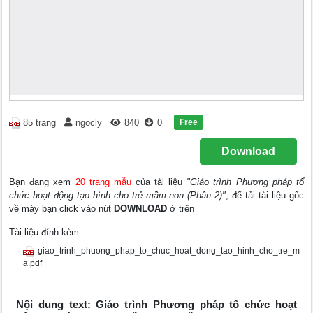
Free
85 trang
ngocly
840
0
Download
Bạn đang xem
20 trang mẫu
của tài liệu
"Giáo trình Phương pháp tổ
chức hoạt động tạo hình cho trẻ mầm non (Phần 2)"
, để tải tài liệu gốc
về máy bạn click vào nút
DOWNLOAD
ở trên
Tài liệu đính kèm:
giao_trinh_phuong_phap_to_chuc_hoat_dong_tao_hinh_cho_tre_m
a.pdf
Nội dung text: Giáo trình Phương pháp tổ chức hoạt