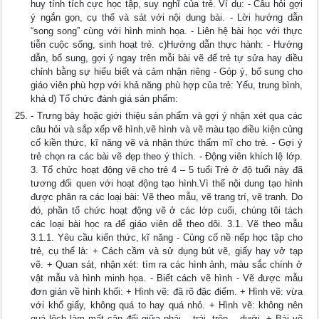
huy tính tích cực học tập, suy nghĩ của trẻ. Ví dụ: - Câu hỏi gợi
ý ngắn gọn, cụ thể và sát với nội dung bài. - Lời hướng dẫn
“song song” cùng với hình minh họa. - Liên hệ bài học với thực
tiễn cuộc sống, sinh hoạt trẻ. c)Hướng dẫn thực hành: - Hướng
dẫn, bổ sung, gợi ý ngay trên mỗi bài vẽ để trẻ tự sửa hay điều
chỉnh bằng sự hiểu biết và cảm nhận riêng - Góp ý, bổ sung cho
giáo viên phù hợp với khả năng phù hợp của trẻ: Yếu, trung bình,
khá d) Tổ chức đánh giá sản phẩm:
- Trưng bày hoặc giới thiệu sản phẩm và gợi ý nhận xét qua các
câu hỏi và sắp xếp vẽ hình,vẽ hình và vẽ màu tạo điều kiện củng
cố kiền thức, kĩ năng vẽ và nhận thức thẩm mĩ cho trẻ. - Gợi ý
trẻ chọn ra các bài vẽ đẹp theo ý thích. - Động viên khích lệ lớp.
3. Tổ chức hoạt động vẽ cho trẻ 4 – 5 tuổi Trẻ ở độ tuổi này đã
tương đối quen với hoạt động tạo hình.Vì thế nội dung tạo hình
được phân ra các loại bài: Vẽ theo mẫu, vẽ trang trí, vẽ tranh. Do
đó, phần tổ chức hoạt động vẽ ở các lớp cuối, chúng tôi tách
các loại bài học ra để giáo viên dễ theo dõi. 3.1. Vẽ theo mẫu
3.1.1. Yêu cầu kiến thức, kĩ năng - Củng cố nề nếp học tập cho
trẻ, cụ thể là: + Cách cầm và sử dụng bút vẽ, giấy hay vở tạp
vẽ. + Quan sát, nhận xét: tìm ra các hình ảnh, màu sắc chính ở
vật mẫu và hình minh họa. - Biết cách vẽ hình - Vẽ được mẫu
đơn giản về hình khối: + Hình vẽ: đã rõ đặc điểm. + Hình vẽ: vừa
với khổ giấy, không quá to hay quá nhỏ. + Hình vẽ: không nên
quá lệch làm mất cân đối giữa phải – trái, trên – dưới. + Bài vẽ