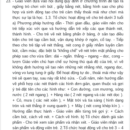
- Giáo viên dựa vào nội dung quy định ở chương trình để tạo ra
ngững trò chơi với bút , giấy bằng nét, bằng hình sao cho phù
hợp và sinh động tạo cho trẻ cảm thấy thoải mái như chơi mà
thực sự lại là học. 1.3. Tổ chức hoạt động vẽ cho trẻ dưới 3 tuổi
a) Phương pháp hướng dẫn - Thời gian đầu, giáo viên nên cho
trẻ tiếp xúc với que và hướng dẫn trẻ xếp các que thành nét,
thành hình. - Cho trẻ vẽ nét bằng phấn ở bảng, ở sân tạo điều
kiện cho trẻ tạp cầm bút, vận dụng khớp ở ngón, cổ tay. - Tiếp
theo cho trẻ tập vẽ nét thẳng, nét cong ở giấy nhằm luyện cầm
bút, cầm màu; đặc biệt là “khống chế” vẽ nét trên mặt phẳng cho
phép sao cho vừa tầm: dài – ngắn. thẳng – ngang – dọc, cong –
lượn Giáo viên chú hạn chế sự hứng thú quá độ của trẻ, vì vẽ
không định hướng sẽ tạo nên những nét nhằng nhịt, ngang dọc,
vòng vo lung tung ở giấy. Để hoạt động tự do , thoải mái như vậy
trẻ sẽ quen tay, sau này rất khó sửa. - Cuối năm, nên hướng dẫn
vẽ phối hợp các nét thành các hình đơn giản, quen thuộc và gợi
ý trẻ đặt tên cho các hình như: + Con đường, con mương, sóng
nước ( 2 nét ngang ). + Hàng rào ( 2 nét ngang và các nét dọc ).
+ Cỏ, mưa ( các nét xiên ), + Mặt trời và tia sáng ( hình dạng
tròn và nét thẳng ở xung quanh ). + Mây ( nét cong khép kín ). -
Hướng dẫn thực hành - Giáo viên đến từng trẻ gợi ý: + Cách
cầm bút, cách vẽ nét. + Cách vẽ hình. b) Tổ chức đánh giá sản
phẩm - Cho trẻ xem sản phẩm và nhận xét. - Giáo viên nhận xét
sản phẩm và động viên trẻ. 2.Tổ chức hoạt động vẽ cho trẻ 3 – 4