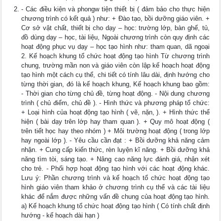
- Các điều kiện và phongw tiện thiết bị ( đảm bảo cho thực hiện
chương trình có kết quả ) như: + Đào tạo, bồi dưỡng giáo viên. +
Cơ sở vật chất, thiết bị cho dạy – học: trường lớp, bàn ghế, tủ,
đồ dùng dạy – học, tài liệu, Ngoài chương trình còn quy định các
hoạt động phục vụ dạy – học tạo hình như: tham quan, dã ngoại
2. Kế hoạch khung tổ chức hoạt động tạo hình Từ chương trình
chung, trường mần non và giáo viên còn lập kế hoạch hoạt động
tạo hình một cách cụ thể, chi tiết có tính lâu dài, định hướng cho
từng thời gian, đó là kế hoạch khung, Kế hoạch khung bao gồm:
- Thời gian cho từng chủ đề, từng hoạt động. - Nội dung chương
trình ( chủ điểm, chủ đề ). - Hình thức và phương pháp tổ chức:
+ Loại hình của hoạt động tạo hình ( vẽ, nặn, ). + Hình thức thể
hiện ( bài dạy trên lớp hay tham quan ). + Quy mô hoạt động (
trên tiết học hay theo nhóm ) + Môi trường hoạt động ( trong lớp
hay ngoài lớp ). - Yêu cầu cần đạt : + Bồi dưỡng khả năng cảm
nhận. + Cung cấp kiến thức, rèn luyện kĩ năng. + Bồi dưỡng khả
năng tìm tòi, sáng tạo. + Nâng cao năng lực đánh giá, nhận xét
cho trẻ. - Phối hợp hoạt động tạo hình với các hoạt động khác.
Lưu ý: Phần chương trình và kế hoạch tổ chức hoạt động tạo
hình giáo viên tham khảo ở chương trình cụ thể và các tài liệu
khác để nắm được những vấn đề chung của hoạt động tạo hình.
a) Kế hoạch khung tổ chức hoạt động tạo hình ( Có tính chất định
hướng - kế hoạch dài hạn )