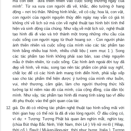
mà còn biết “ đưa thiên nhiên vào cuộc sống thường ngày của
mình”. Từ xa xưa con người đã vẽ, khắc, đẻo tường ở hang
động – nơi trú thân. Những hình khắc, vẽ cỏ cây, hoa lá, con vật,
con người của người nguyên thủy đến ngày nay vẫn có giá trị
không chỉ về lịch sử mà còn về nghệ thuật tạo hình bởi tính thể
hiện và sinh động của chúng. Như vậy,về mặt lịch sử, nghệ thuật
tạo hình đã đi vào và trở thành một trong những nhu cầu của
cuộc sống con người ngay từ thuở hoang sơ. - Con người phản
ánh thiên nhiên và cuộc sống của mình vào các tác phẩm tạo
hình bằng nhiều loại hình, nhiều chất liệu ( xem mục 1 ). Song
các tác phẩm tạo hình không phải sao bản, sao chép nguyên
mẫu ở thiên nhiên, từ cuộc sống. Các hình ảnh ngoài đời tuy đã
đẹp về hình, về màu, song tạo nên tác phẩm còn phải suy nghĩ,
chắt lọc để có các hình ảnh mang tính điển hình, phải sắp xếp
sao cho tác phẩm thể hiện được ý tưởng của mình như buồn,
vui, nhớ thương, căm giận, làm cho người thưởng thức hồi
tưởng lại kỉ niêm nào đó của mình, của cộng đồng, của dân tộc
mình. Như vậy, tác phẩm tạo hình đã mang tính sáng tạo vf điều
đó phụ thuộc vào thế giới quan của tác
giả. Do đó có những tác phẩm nghệ thuật tạo hình sống mãi với
thời gian hay có thể nói là đã đi vào lòng người. Ở đâu cũng có,
ví dụ: + Tượng: Tượng Phật bà quan âm nghìn mắt, nghìn tay,
(chùa Bút tháp Bắc Ninh, Việt Nam, thời Lê ) Vệ nữ mi-lô ( Hilap,
thời cổ ). Đavít ( Mi-ken-lăng-giơ, thời phục hưng, Italia ). Tượng