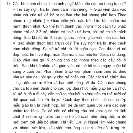
Các hình ảnh chính, hình ảnh phụ? Màu sắc nào có trong trang ?
+ Trẻ suy nghĩ trả lời theo cảm nhận riêng. + Giáo viên dựa vào
nhận xét của trẻ để bổ sung làm cho bài phong phú hơn Theo
nhóm ( tự nhiên ) + Giáo viên yêu cầu trẻ: Tìm tác phẩm mà
mình thích nhất. Có thể hình thành các nhóm một cách tự phát:
nhóm chỉ có 2-3 trẻ, nhóm có nhiều trẻ hơn, bởi trẻ có sở thích
riêng. Sau khi đã ổn định xong các nhóm, giáo viên nêu câu hỏi:
Vì sao nhóm thích bức tranh đó? Trẻ suy nghĩ trả lời theo cách
cảm nhận riêng. Đa số trẻ chỉ trả lời ngắn gọn: Con thích vì nó
đẹp hoặc hình vẽ đẹp, màu đẹp mà chưa nêu lên được nội dung.
Giáo viên nêu gợi ý chung cho các nhóm theo các câu hỏi ở
trên. Sau khi trẻ nhận xét, giáo viên có thể bổ sung ngay hoặc bổ
sung ở cuối bài. Phân nhóm Giáo viên phân nhóm theo tổ, theo
bàn và nêu cau hỏi gợi ý cho trẻ nhận xét. Các cách tổ chức dạy
– học đều có ưu điểm và hạn chế riêng. Ví dụ: Cách dạy chung
cho cả lớp nên dành cho các lớp đầu như: mẫu giáo bé và nhỡ.
Vì trẻ ở độ tuổi này cần những câu hỏi hướng dẫn cụ thể mới có
thể quan sát, trả lời được. Cách dạy theo nhóm dành cho lớp
mẫu giáo lớn là thích hợp, bởi trẻ đã làm quen với xem các sản
phẩm tạo hình. Do đó cần có những câu hỏi khái quát có tính
chất định hướng trước tạo cho trẻ có cách nhìn tổng thể, từ đó
mới xem xét đến bộ phận, chi tiết. Lưu ý: Ngoài làm việc chung
với nhóm, với lớp, giáo viên còn lắng nghe ý kiến của từng trẻ.