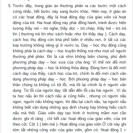
Trước đây, trong giáo án thường phân ra các bước một cách
cứng nhắc, hết bước này sang bước khác. Hiện nay, ở giáo án
có các hoạt động, đây là hoạt động dạy của giáo viên và hoạt
động của trẻ. Hai hoạt động này phải đồng hành, tránh được hiện
tượng thầy nói – trò nghe; thầy đọc – trò chép; thầy hỏi – trò trả
lời ( thường trả lời như sách hoặc như lời thầy dạy ). Cách dạy,
cách học thụ động còn khá phổ biến ở nhiều nơi, ở tất cả các
loại trường không riêng gì ở nước ta. Dạy – học thụ động cũng
không phải là cách dạy – học truyền thống mà như mọt số người
thường phê phán. Đó là cái nhìn không biện chứng, phủ định
phương pháp dạy – học xưa của cha ông. Vì thế nói đổi mới
phương pháp dạy – học là không thỏa đáng. Đúng hơn là đổi mới
cách dạy của thầy, cách học của trò, chính là đổi mới cách vận
dụng phương pháp dạy – học. Bởi phuong pháp dạy – học bản
thân chúng ta không có tội lỗi, mà lõi lại chính là ở người vận
dụng. Từ lỗi của người dạy, tất dẫn đến lỗi cảu hai người . Ví dụ
ta học nấu ăn thì cách nấu ai cũng hiểu , nhưng có người nấu
ngon, người nấu không ngon, thì đâu tại cách nấu, tại người nấu
không biết vận dụng những quy định chung hay không hiểu cách
nấu mà thôi. Giáo viên dạy tạo hình ở trường mầm non cần
được ghi rõ ràng , chi tiết các hoạt động của giáo viên, của trẻ
theo cột. Cột 1 ( bên trái )- Hoạt động của giáo viên Ở cột này ghi
tóm tắt những công việc của giáo viên, gồm có: Hoạt động 1 +