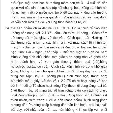
tuổi Qua một năm học ở trường mầm non,trẻ 3 – 4 tuổi đã dần
quen với nếp sinh hoạt,học tập nói chung, hoạt động tạo hình nói
riêng. Tuy nhiên ở nhiều nơi, trẻ ở độ tuổi này không vào trường
mầm non, mà ở nhà với gia đình. Với những trẻ này hoạt động
vẽ vẫn còn mới mẻ,đôi khi lúng túng hoặc rụt rè, vì
thế sản phẩm chưa đạt yêu cầu đề ra. Đó là thực tế,giáo viên
không nên nóng vội. 2.1.Yêu cầu kiến thức, kĩ năng. - Cách cầm
sử dụng bút màu, giáy, vở tập vẽ. - Cách quan sát: Hướng trẻ
tập trung vào nhận ra các hình ảnh và màu sắc( tên hình,tên
màu, ). - Biết tên các loại nét và vẽ được các loại nét trong giới
hạn định: Dài – ngắn, cao thấp. - Biết tên một số hình cơ bàn:
Hình vuông,hình chữ nhật, tam giác,hình dạng tròn và ghép các
hình thành hình vẽ đơn giản theo ý thích: quả (trái),bông
hoa,chiếc lá,cây, con cá - Cach sắp xếp hình vẽ trong khổ giấy
(vừa, không to hay nhỏ quá). Chuẩn bị đồ dùng dạy học và đồ
dùng học tập: Đầy đủ, phong phú ( hình minh họa, tranh, ảnh;
bút,phấn màu; giấy, vở tập vẽ ). 2.2 Tổ chức hoạt động vẽ cho
trẻ 3- 4 tuổi a) Tổ chức hoạt động Tùy theo nội dung từng loại bài
( vẽ theo mẫu, vẽ trang trí, vẽ tranh)Giáo viên có cách tổ chức
hoạt động cho phù hợp. Ví dụ: - Hoạt động trong lớp + Quan sát
thiên nhiên, xem tranh + Vẽ ở sân (bằng phần). b,Phương pháp
hướng dẫn Phương pháp hướng dẫn cần linh hoạt, phù hợp với
bài dạy, với nhận của trẻ - tạo nên không khí học tập vui, phát