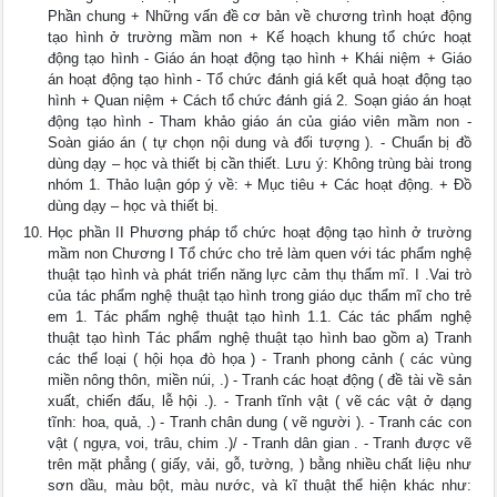
Phần chung + Những vấn đề cơ bản về chương trình hoạt động
tạo hình ở trường mầm non + Kế hoạch khung tổ chức hoạt
động tạo hình - Giáo án hoạt động tạo hình + Khái niệm + Giáo
án hoạt động tạo hình - Tổ chức đánh giá kết quả hoạt động tạo
hình + Quan niệm + Cách tổ chức đánh giá 2. Soạn giáo án hoạt
động tạo hình - Tham khảo giáo án của giáo viên mầm non -
Soàn giáo án ( tự chọn nội dung và đối tượng ). - Chuẩn bị đồ
dùng dạy – học và thiết bị cần thiết. Lưu ý: Không trùng bài trong
nhóm 1. Thảo luận góp ý về: + Mục tiêu + Các hoạt động. + Đồ
dùng dạy – học và thiết bị.
Học phần II Phương pháp tổ chức hoạt động tạo hình ở trường
mầm non Chương I Tổ chức cho trẻ làm quen với tác phẩm nghệ
thuật tạo hình và phát triển năng lực cảm thụ thẩm mĩ. I .Vai trò
của tác phẩm nghệ thuật tạo hình trong giáo dục thẩm mĩ cho trẻ
em 1. Tác phẩm nghệ thuật tạo hình 1.1. Các tác phẩm nghệ
thuật tạo hình Tác phẩm nghệ thuật tạo hình bao gồm a) Tranh
các thể loại ( hội họa đò họa ) - Tranh phong cảnh ( các vùng
miền nông thôn, miền núi, .) - Tranh các hoạt động ( đề tài về sản
xuất, chiến đấu, lễ hội .). - Tranh tĩnh vật ( vẽ các vật ở dạng
tĩnh: hoa, quả, .) - Tranh chân dung ( vẽ người ). - Tranh các con
vật ( ngựa, voi, trâu, chim .)/ - Tranh dân gian . - Tranh được vẽ
trên mặt phẳng ( giấy, vải, gỗ, tường, ) bằng nhiều chất liệu như
sơn dầu, màu bột, màu nước, và kĩ thuật thể hiện khác như: