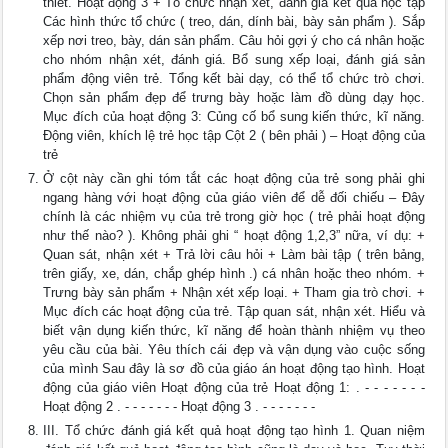
thiết. Hoạt động 3 + Tổ chức nhận xét, đánh giá kết quả học tập
Các hình thức tổ chức ( treo, dán, dính bài, bày sản phẩm ). Sắp
xếp nơi treo, bày, dán sản phẩm. Câu hỏi gợi ý cho cá nhân hoặc
cho nhóm nhận xét, đánh giá. Bổ sung xếp loại, đánh giá sản
phẩm động viên trẻ. Tổng kết bài dạy, có thể tổ chức trò chơi.
Chọn sản phẩm đẹp để trưng bày hoặc làm đồ dùng dạy học.
Mục đích của hoạt động 3: Củng cố bổ sung kiến thức, kĩ năng.
Động viên, khích lệ trẻ học tập Cột 2 ( bên phải ) – Hoạt động của
trẻ
Ở cột này cần ghi tóm tắt các hoạt động của trẻ song phải ghi
ngang hàng với hoạt động của giáo viên để dễ đối chiếu – Đây
chính là các nhiệm vụ của trẻ trong giờ học ( trẻ phải hoạt động
như thế nào? ). Không phải ghi “ hoạt động 1,2,3” nữa, ví dụ: +
Quan sát, nhận xét + Trả lời câu hỏi + Làm bài tập ( trên bảng,
trên giấy, xe, dán, chắp ghép hình .) cá nhân hoặc theo nhóm. +
Trưng bày sản phẩm + Nhận xét xếp loại. + Tham gia trò chơi. +
Mục đích các hoạt động của trẻ. Tập quan sát, nhận xét. Hiểu và
biết vận dụng kiến thức, kĩ năng để hoàn thành nhiệm vụ theo
yêu cầu của bài. Yêu thích cái đẹp và vận dụng vào cuộc sống
của mình Sau đây là sơ đồ của giáo án hoạt động tạo hình. Hoạt
động của giáo viên Hoạt động của trẻ Hoạt động 1: . - - - - - - -
Hoạt động 2 . - - - - - - - Hoạt động 3 . - - - - - - -
III. Tổ chức đánh giá kết quả hoạt động tạo hình 1. Quan niệm