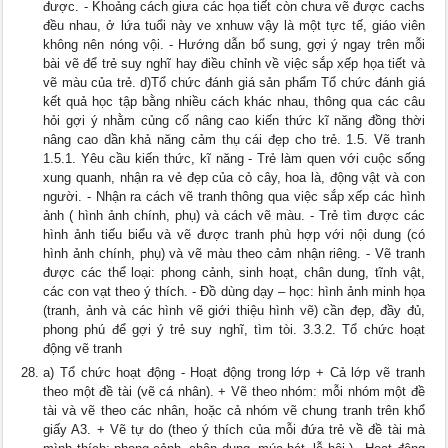
được. - Khoảng cách giưa các họa tiết còn chưa vẽ được cachs
đều nhau, ở lứa tuổi này ve xnhuw vậy là một tực tế, giáo viên
không nên nóng vội. - Hướng dẫn bổ sung, gợi ý ngay trên mỗi
bài vẽ để trẻ suy nghĩ hay điều chỉnh về việc sắp xếp họa tiết và
vẽ màu của trẻ. d)Tổ chức đánh giá sản phẩm Tổ chức đánh giá
kết quả học tập bằng nhiều cách khác nhau, thông qua các câu
hỏi gợi ý nhằm củng cố nâng cao kiến thức kĩ năng đồng thời
nâng cao dần khả năng cảm thụ cái đẹp cho trẻ. 1.5. Vẽ tranh
1.5.1. Yêu cầu kiến thức, kĩ năng - Trẻ làm quen với cuộc sống
xung quanh, nhận ra vẻ đẹp của cỏ cây, hoa là, động vật và con
người. - Nhận ra cách vẽ tranh thông qua việc sắp xếp các hình
ảnh ( hình ảnh chính, phụ) và cách vẽ màu. - Trẻ tìm được các
hình ảnh tiếu biểu và vẽ được tranh phù hợp với nội dung (có
hình ảnh chính, phụ) và vẽ màu theo cảm nhận riêng. - Vẽ tranh
được các thể loại: phong cảnh, sinh hoạt, chân dung, tĩnh vật,
các con vạt theo ý thích. - Đồ dùng dạy – học: hình ảnh minh họa
(tranh, ảnh và các hình vẽ giới thiệu hình vẽ) cần đẹp, đầy đủ,
phong phú để gợi ý trẻ suy nghĩ, tìm tòi. 3.3.2. Tổ chức hoạt
động vẽ tranh
a) Tổ chức hoạt động - Hoạt động trong lớp + Cả lớp vẽ tranh
theo một đề tài (vẽ cá nhân). + Vẽ theo nhóm: mỗi nhóm một đề
tài và vẽ theo các nhân, hoặc cả nhóm vẽ chung tranh trên khổ
giấy A3. + Vẽ tự do (theo ý thích của mỗi đứa trẻ về đề tài mà