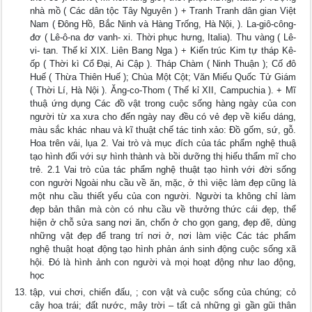
nhà mồ ( Các dân tộc Tây Nguyên ) + Tranh Tranh dân gian Việt
Nam ( Đông Hồ, Bắc Ninh và Hàng Trống, Hà Nội, ). La-giô-công-
đơ ( Lê-ô-na đơ vanh- xi. Thời phục hưng, Italia). Thu vàng ( Lê-
vi- tan. Thế kỉ XIX. Liên Bang Nga ) + Kiến trúc Kim tự tháp Kê-
ốp ( Thời kì Cổ Đại, Ai Cập ). Tháp Chàm ( Ninh Thuận ); Cố đô
Huế ( Thừa Thiên Huế ); Chùa Một Cột; Văn Miếu Quốc Tử Giám
( Thời Lí, Hà Nội ). Ăng-co-Thom ( Thế kỉ XII, Campuchia ). + Mĩ
thuậ ứng dụng Các đồ vật trong cuộc sống hàng ngày của con
người từ xa xưa cho đến ngày nay đều có vẻ đẹp về kiểu dáng,
màu sắc khác nhau và kĩ thuật chế tác tinh xảo: Đồ gốm, sứ, gỗ.
Hoa trên vải, lụa 2. Vai trò và mục đích của tác phẩm nghệ thuậ
tạo hình đối với sự hình thành và bồi dưỡng thị hiếu thẩm mĩ cho
trẻ. 2.1 Vai trò của tác phẩm nghệ thuật tạo hình với đời sống
con người Ngoài nhu cầu về ăn, mặc, ở thì việc làm đẹp cũng là
một nhu cầu thiết yếu của con người. Người ta không chỉ làm
đẹp bản thân mà còn có nhu cầu về thưởng thức cái đẹp, thể
hiện ở chỗ sửa sang nơi ăn, chốn ở cho gọn gang, đẹp đẽ, dùng
những vật đẹp để trang trí nơi ở, nơi làm việc Các tác phẩm
nghệ thuật hoạt động tạo hình phản ánh sinh động cuộc sống xã
hội. Đó là hình ảnh con người và mọi hoạt động như lao động,
học
tập, vui chơi, chiến đấu, ; con vật và cuộc sống của chúng; cỏ
cây hoa trái; đất nước, mây trời – tất cả những gì gần gũi thân