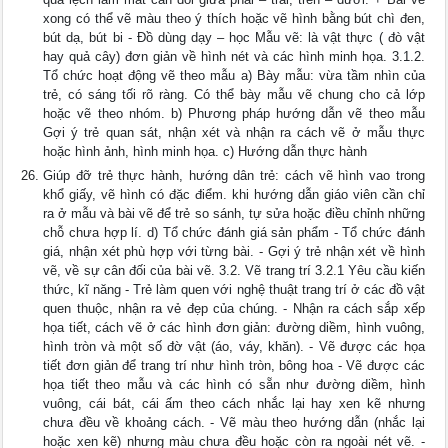
xong có thể vẽ màu theo ý thích hoặc vẽ hình bằng bút chì đen,
bút dạ, bút bi - Đồ dùng dạy – học Mẫu vẽ: là vật thực ( đò vật
hay quả cây) đơn giản về hình nét và các hình minh họa. 3.1.2.
Tổ chức hoạt động vẽ theo mẫu a) Bày mẫu: vừa tầm nhìn của
trẻ, có sáng tối rõ ràng. Có thể bày mẫu vẽ chung cho cả lớp
hoặc vẽ theo nhóm. b) Phương pháp hướng dẫn vẽ theo mẫu
Gợi ý trẻ quan sát, nhận xét và nhận ra cách vẽ ở mẫu thực
hoặc hình ảnh, hình minh họa. c) Hướng dẫn thực hành
Giúp đỡ trẻ thực hành, hướng dân trẻ: cách vẽ hình vao trong
khổ giấy, vẽ hình có đặc điểm. khi hướng dẫn giáo viên cần chỉ
ra ở mẫu và bài vẽ để trẻ so sánh, tự sửa hoặc điều chỉnh những
chỗ chưa hợp lí. d) Tổ chức đánh giá sản phẩm - Tổ chức đánh
giá, nhận xét phù hợp với từng bài. - Gợi ý trẻ nhận xét về hình
vẽ, về sự cân đối của bài vẽ. 3.2. Vẽ trang trí 3.2.1 Yêu cầu kiến
thức, kĩ năng - Trẻ làm quen với nghệ thuật trang trí ở các đồ vật
quen thuộc, nhận ra vẻ đẹp của chúng. - Nhận ra cách sắp xếp
họa tiết, cách vẽ ở các hình đơn giản: đường diềm, hình vuông,
hình tròn và một số đờ vật (áo, váy, khăn). - Vẽ được các họa
tiết đơn giản để trang trí như hình tròn, bông hoa - Vẽ được các
họa tiết theo mẫu và các hình có sẵn như đường diềm, hình
vuông, cái bát, cái ấm theo cách nhắc lại hay xen kẽ nhưng
chưa đều về khoảng cách. - Vẽ màu theo hướng dẫn (nhắc lại
hoặc xen kẽ) nhưng màu chưa đều hoặc còn ra ngoài nét vẽ. -