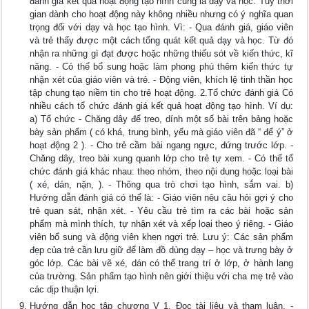
đánh giá kết quả hoạt động tạo hình cũng là dạy và học. Tuy thời
gian dành cho hoạt động này không nhiều nhưng có ý nghĩa quan
trọng đối với dạy và học tạo hình. Vì: - Qua đánh giá, giáo viên
và trẻ thấy được một cách tổng quát kết quả dạy và học. Từ đó
nhận ra những gì đạt được hoặc những thiếu sót về kiến thức, kĩ
năng. - Có thể bổ sung hoặc làm phong phú thêm kiến thức tự
nhận xét của giáo viên và trẻ. - Động viên, khích lệ tinh thần học
tập chung tạo niềm tin cho trẻ hoạt động. 2.Tổ chức đánh giá Có
nhiều cách tổ chức đánh giá kết quả hoạt động tạo hình. Ví dụ:
a) Tổ chức - Chăng dây để treo, dính một số bài trên bảng hoặc
bày sản phẩm ( có khá, trung bình, yếu mà giáo viên đã “ để ý” ở
hoạt động 2 ). - Cho trẻ cầm bài ngang ngực, đứng trước lớp. -
Chăng dây, treo bài xung quanh lớp cho trẻ tự xem. - Có thể tổ
chức đánh giá khác nhau: theo nhóm, theo nội dung hoặc loại bài
( xé, dán, nặn, ). - Thông qua trò chơi tạo hình, sắm vai. b)
Hướng dẫn đánh giá có thể là: - Giáo viên nêu câu hỏi gợi ý cho
trẻ quan sát, nhận xét. - Yêu cầu trẻ tìm ra các bài hoặc sản
phẩm mà mình thích, tự nhận xét và xếp loại theo ý riêng. - Giáo
viên bổ sung và động viên khen ngợi trẻ. Lưu ý: Các sản phẩm
đẹp của trẻ cần lưu giữ để làm đồ dùng dạy – học và trưng bày ở
góc lớp. Các bài vẽ xé, dán có thể trang trí ở lớp, ở hành lang
của trường. Sản phẩm tạo hình nên giới thiệu với cha mẹ trẻ vào
các dịp thuận lợi.
Hướng dẫn học tập chương V 1. Đọc tài liệu và tham luận. -