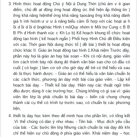
Hình thức hoạt động Chú ý Nội à Dung Thời (chủ ảm v ẻ gian
điểm, chủ đề ạt động ờng hoạt động ức thể hiện ấp thông tin )
ỡng khả năng hiệnthể ờng khả năng tạosáng ỡng khả năng đánh
giá h ình hoình ư ư ư ả năng biểu cảm ối hợp với các hoạt ại h
ồi d ồi d ồi d ộngkhác Hình t môQuy nhóm tr Môi trư Cung c B B
B Ph đ Hình thanh xúc c Kh Lo b) Kế hoạch khung tổ chức hoạt
động tạo hình ( kế hoạch ngắn ) Phối hợp Hình Chủ đề Điều kiện
với các Thời gian Nội dung thức tổ ( đề bài ) thiết bị hoạt động
chức khác II. Giáo án hoạt động tạo hình 1.Khái niệm Trước đây,
phần này họi là giáo án hay bài soạn – Khi có nội dung, giáo viên
tìm cách trình bày nội dung đó thành văn bản sao cho có đầu có
cuối ( có logic ) làm cơ sở cho giờ dạy để trẻ có thể hiểu và sau
đó là thực hành được. - Giáo án có thể hiểu là văn bản chuẩn bị
các cách thức, phương án dạy một bài của giáo viên. - Lập kế
hoạch bài dạy. - Thiết kế bài dạy. Hiện nay các thuật ngữ trên
đều được dùng ở các trường học. Chúng không có gì sai vì: giáo
viên lên lớp là phải chuẩn bị bài dạy – biến cái chung chung
thành cái cụ thể có trình tự trước sau; có chuẩn bị các phương
tiện,
thiết bị dạy học kèm theo để minh họa cho phần lời, có tổng kết
.Vì thế chúng có dàn ý như nhau. - Tên bài. - Mục đích yêu cầu
của bài. - Các bước lên lớp Nhưng cách chuẩn bị nài dạy đôi khi
chỉ thể hiện sự chủ động ở phía giáo viên. Khái niệm dạy – học