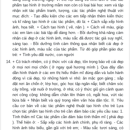
phẩm tạo hình ở trường mầm non còn có loại bài học xem và tập
nhận xét tác phẩm tranh, tượng, các tác phẩm nghệ thuật với
mục đích: - Tạo điều kiện cho các em tiếp nhận thêm kiến thức
và kĩ năng tạo hình ở các tác phẩm, đó là: + Cách sắp xếp hình
ảnh, họa tiết. + Cách tạo hình ( vẽ, nặn ). + Cách vẽ màu, giúp
các em làm các bài tập dễ dàng hơn. - Bồi dưỡng khả năng cảm
nhận cái đẹp ở các hình ảnh, màu sắc đã được tác giả suy nghĩ,
sáng tạo. - Bồi dưỡng tình cảm thông qua nhận biết cái đẹp ở
các hình ảnh, màu sắc của tác phẩm. Từ đó góp phần giáo dục
trẻ: + Tình yêu đất nước, con người
+ Có trách nhiệm, có ý thức với cái đẹp, tôn trọng bảo vệ cái đẹp
ở mọi nơi mọi chốn ( ở ngay quê hương mình ). Qua đây dần
dần hình thành ở các em thị hiếu thẩm mĩ đúng đắn và luôn hành
động vì cái đẹp, từ những hành vi nhỏ: ăn mặc gọn gàng ; sắp
đặt nơi ăn chốn ở; lớp học, góc học tập ngăn nắp; biết chăm sóc
cây trồng, vật nuôi ở trường, ở nhà; có ý thức giũ gìn cảnh quan
nơi công cộng: không dẫm chân lên thảm cỏ, ngắt hoa, vứt rác
bừa bãi + Nhận biết và quý trọng nềm văn hóa dân tộc. II. Yêu
cầu cơ bản về các tác phẩm nghệ thuật tạo hình cho trẻ Lựa
chọn tác phẩm tạo hình cho trẻ cần đảm bảo các yêu cầu sau: 1.
Tính thẩm mĩ Các tác phẩm cần đảm bảo tính thẩm mĩ ( phái đẹp
). Thể hiện ở: - Sắp xếp các hình ảnh chính, phụ rõ ràng. - Các
hình ảnh tiêu biểu, gần gũi với trẻ em; - Màu sắc tươi sáng, có