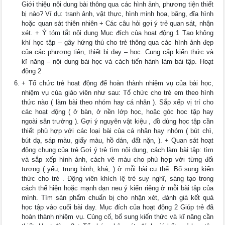
Giới thiệu nội dung bài thông qua các hình ảnh, phương tiện thiết
bị nào? Ví dụ: tranh ảnh, vật thực, hình minh họa, băng, đĩa hình
hoặc quan sát thiên nhiên + Các câu hỏi gợi ý trẻ quan sát, nhận
xét. + Ý tóm tắt nội dung Mục đích của hoạt động 1 Tạo không
khí học tập – gây hứng thú cho trẻ thông qua các hình ảnh đẹp
của các phương tiện, thiết bị dạy – học. Cung cấp kiến thức và
kĩ năng – nội dung bài học và cách tiến hành làm bài tập. Hoạt
động 2
+ Tổ chức trẻ hoạt động để hoàn thành nhiệm vụ của bài học,
nhiệm vụ của giáo viên như sau: Tổ chức cho trẻ em theo hình
thức nào ( làm bài theo nhóm hay cá nhân ). Sắp xếp vị trí cho
các hoạt động ( ở bàn, ở nền lớp học, hoặc góc học tập hay
ngoài sân trường ). Gợi ý nguyên vật kiệu , đồ dùng học tập cần
thiết phù hợp với các loại bài của cá nhân hay nhóm ( bút chì,
bút dạ, sáp màu, giấy màu, hồ dán, đất nặn, ). + Quan sát hoạt
động chung của trẻ Gợi ý trẻ tìm nội dung, cách làm bài tập: tìm
và sắp xếp hình ảnh, cách vẽ màu cho phù hợp với từng đối
tượng ( yếu, trung bình, khá, ) ở mỗi bài cụ thể. Bổ sung kiến
thức cho trẻ . Động viên khích lệ trẻ suy nghĩ, sáng tạo trong
cách thể hiện hoặc mạnh dạn neu ý kiến riêng ở mỗi bài tập của
mình. Tìm sản phẩm chuẩn bị cho nhận xét, đánh giá kết quả
học tập vào cuối bài dạy. Mục đích của hoạt động 2 Giúp trẻ đã
hoàn thành nhiệm vụ. Củng cố, bổ sung kiến thức và kĩ năng cần