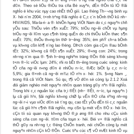
d©n. Theo sè liÖu ®iÒu tra cña Bé xuyªn, dÉn ®Õn tû lÖ ®ãi
nghÌo ë khu vùc nµy cao nhÊt thÕ giíi. Lao ®éng Th−¬ng binh vµ
X· héi n¨m 2004, t×nh tr¹ng ®ãi nghÌo ë C¸c c¨n bÖnh thÕ kû nh−
HIV/AIDS, Ma-la-ri- a ®· khiÕn hµng ViÖt Nam do c¸c nguyªn chñ
yÕu sau: ThiÕu vèn s¶n xuÊt: 79%; triÖu ng−êi chÕt vµ hµng
triÖu ng−êi l©m vµo c¶nh tóng quÉn do chi thiÕu kiÕn thøc s¶n
xuÊt: 70%; thiÕu th«ng tin thÞ tr−êng: 35%; èm phÝ ch÷a bÖnh
vµ kh«ng cßn kh¶ n¨ng lao ®éng. DÞch cóm gia cÇm ®au bÖnh
tËt: 32%; kh«ng cã ®Êt s¶n xuÊt: 29%; ®«ng con: 24%; trong
nh÷ng n¨m qua ®· ¶nh h−ëng nghiªm träng ®Õn ®êi sèng kh«ng
t×m ®−îc viÖc lµm: 24%; rñi ro bÊt th−êng trong cuéc sèng: kinh
tÕ cña ng−êi n«ng d©n ë nhiÒu n−íc, ®Æc biÖt lµ c¸c n−íc
5,9%; gia ®×nh cã ng−êi m¾c tÖ n¹n x· héi: 1%. §«ng Nam ¸,
trong ®ã cã ViÖt Nam. Sù qu¸ t¶i vÒ d©n sè còng lµ 2.1.2 Xoá
đói giảm nghèo mét nguyªn nh©n quan träng g©y nªn ®ãi nghÌo.
Trong khi c¸c nguån lùc cña tr¸i ®Êt (nh− ®Êt, n−íc, tµi nguyªn )
lµ cã giíi h¹n, §ãi nghÌo kh«ng chØ lµ vÊn ®Ò cña riªng nh÷ng
ng−êi r¬i vµo viÖc d©n sè t¨ng qu¸ cao tÊt yÕu dÉn tíi c¸c nguån
lùc cã giíi h¹n c¶nh ®ãi nghÌo, mµ cßn lµ mét vÊn ®Ò x· héi lín,
cÇn tíi sù quan nµy kh«ng thÓ ®¸p øng ®ñ cho nhu cÇu sinh
sèng cña con ng−êi. t©m cña toµn x· héi. Bëi v× ®ãi nghÌo cã
thÓ g©y ra nh÷ng t¸c ®éng ChiÕn tranh, néi chiÕn còng lµ mét
nguyªn nh©n cÇn kÓ ®Õn. Cuéc tiªu cùc c¶ vÒ mÆt kinh tÕ vµ