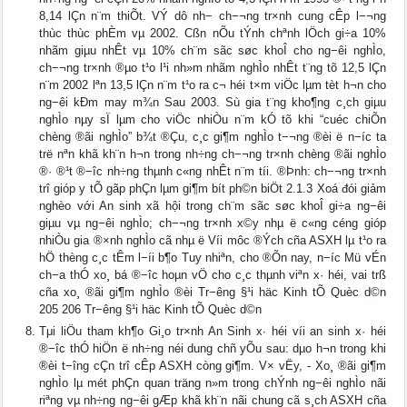
8,14 lÇn n¨m thiÕt. VÝ dô nh− ch−¬ng tr×nh cung cÊp l−¬ng
thùc thùc phÈm vµ 2002. Cßn nÕu tÝnh chªnh lÖch gi÷a 10%
nhãm giµu nhÊt vµ 10% ch¨m sãc søc khoÎ cho ng−êi nghÌo,
ch−¬ng tr×nh ®µo t¹o l¹i nh»m nhãm nghÌo nhÊt t¨ng tõ 12,5 lÇn
n¨m 2002 lªn 13,5 lÇn n¨m t¹o ra c¬ héi t×m viÖc lµm tèt h¬n cho
ng−êi kÐm may m¾n Sau 2003. Sù gia t¨ng kho¶ng c¸ch giµu
nghÌo nµy sÏ lµm cho viÖc nhiÒu n¨m kÓ tõ khi “cuéc chiÕn
chèng ®ãi nghÌo” b¾t ®Çu, c¸c gi¶m nghÌo t−¬ng ®èi ë n−íc ta
trë nªn khã kh¨n h¬n trong nh÷ng ch−¬ng tr×nh chèng ®ãi nghÌo
®· ®¹t ®−îc nh÷ng thµnh c«ng nhÊt n¨m tíi. ®Þnh: ch−¬ng tr×nh
trî gióp y tÕ gãp phÇn lµm gi¶m bít ph©n biÖt 2.1.3 Xoá đói giảm
nghèo với An sinh xã hội trong ch¨m sãc søc khoÎ gi÷a ng−êi
giµu vµ ng−êi nghÌo; ch−¬ng tr×nh x©y nhµ ë c«ng céng gióp
nhiÒu gia ®×nh nghÌo cã nhµ ë Víi môc ®Ých cña ASXH lµ t¹o ra
hÖ thèng c¸c tÊm l−íi b¶o Tuy nhiªn, cho ®Õn nay, n−íc Mü vÉn
ch−a thÓ xo¸ bá ®−îc hoµn vÖ cho c¸c thµnh viªn x· héi, vai trß
cña xo¸ ®ãi gi¶m nghÌo ®èi Tr−êng §¹i häc Kinh tÕ Quèc d©n
205 206 Tr−êng §¹i häc Kinh tÕ Quèc d©n
Tμi liÖu tham kh¶o Gi¸o tr×nh An Sinh x∙ héi víi an sinh x· héi
®−îc thÓ hiÖn ë nh÷ng néi dung chñ yÕu sau: dµo h¬n trong khi
®èi t−îng cÇn trî cÊp ASXH còng gi¶m. V× vËy, - Xo¸ ®ãi gi¶m
nghÌo lµ mét phÇn quan träng n»m trong chÝnh ng−êi nghÌo nãi
riªng vµ nh÷ng ng−êi gÆp khã kh¨n nãi chung cã s¸ch ASXH cña