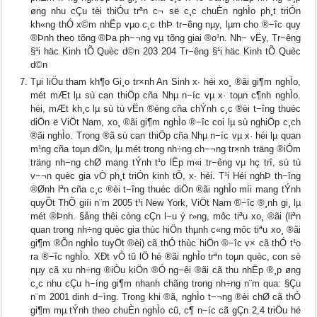
øng nhu cÇu tèi thiÓu trªn c¬ së c¸c chuÈn nghÌo ph¸t triÓn
kh«ng thÓ x©m nhËp vµo c¸c thÞ tr−êng nµy, lµm cho ®−îc quy
®Þnh theo tõng ®Þa ph−¬ng vµ tõng giai ®o¹n. Nh− vËy, Tr−êng
§¹i häc Kinh tÕ Quèc d©n 203 204 Tr−êng §¹i häc Kinh tÕ Quèc
d©n
Tμi liÖu tham kh¶o Gi¸o tr×nh An Sinh x∙ héi xo¸ ®ãi gi¶m nghÌo,
mét mÆt lµ sù can thiÖp cña Nhµ n−íc vµ x· toµn c¶nh nghÌo.
héi, mÆt kh¸c lµ sù tù vËn ®éng cña chÝnh c¸c ®èi t−îng thuéc
diÖn ë ViÖt Nam, xo¸ ®ãi gi¶m nghÌo ®−îc coi lµ sù nghiÖp c¸ch
®ãi nghÌo. Trong ®ã sù can thiÖp cña Nhµ n−íc vµ x· héi lµ quan
m¹ng cña toµn d©n, lµ mét trong nh÷ng ch−¬ng tr×nh träng ®iÓm
träng nh−ng chØ mang tÝnh t¹o lËp m«i tr−êng vµ hç trî, sù tù
v−¬n quèc gia vÒ ph¸t triÓn kinh tÕ, x· héi. T¹i Héi nghÞ th−îng
®Ønh lªn cña c¸c ®èi t−îng thuéc diÖn ®ãi nghÌo míi mang tÝnh
quyÕt ThÕ giíi n¨m 2005 t¹i New York, ViÖt Nam ®−îc ®¸nh gi¸ lµ
mét ®Þnh. §ång thêi còng cÇn l−u ý r»ng, môc tiªu xo¸ ®ãi (liªn
quan trong nh÷ng quèc gia thùc hiÖn thµnh c«ng môc tiªu xo¸ ®ãi
gi¶m ®Õn nghÌo tuyÖt ®èi) cã thÓ thùc hiÖn ®−îc v× cã thÓ t¹o
ra ®−îc nghÌo. XÐt vÒ tû lÖ hé ®ãi nghÌo trªn toµn quèc, con sè
nµy cã xu nh÷ng ®iÒu kiÖn ®Ó ng−êi ®ãi cã thu nhËp ®¸p øng
c¸c nhu cÇu h−íng gi¶m nhanh chãng trong nh÷ng n¨m qua: §Çu
n¨m 2001 dinh d−ìng. Trong khi ®ã, nghÌo t−¬ng ®èi chØ cã thÓ
gi¶m mµ tÝnh theo chuÈn nghÌo cũ, c¶ n−íc cã gÇn 2,4 triÖu hé