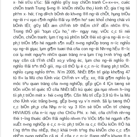
x· héi s©u s¾c: §ãi nghÌo g©y suy chiÕn tranh C«-x«-v«, cuéc
chiÕn tranh Trung §«ng ®· khiÕn nhiÒu tho¸i kinh tÕ; gia t¨ng téi
ph¹m x· héi; t¨ng dÞch bÖnh do kh«ng ®ñ ng−êi chÕt, hµng triÖu
ng−êi r¬i vµo c¶nh nghÌo ®ãi vµ th¶m ho¹ søc khoÎ chèng chäi víi
bÖnh tËt; g©y bÊt æn chÝnh trÞ thËm chÝ dÉn nh©n ®¹o.
Trong thÕ giíi “toµn cÇu ho¸” nh− ngµy nay, viÖc c¸c tíi néi
chiÕn, chiÕn tranh; lµm t¨ng sù ph©n biÖt ®èi xö gi÷a ng−êi n−íc
ph¸t triÓn b¶o hé ngµnh s¶n xuÊt n«ng nghiÖp trong n−íc nghÌo
vµ ng−êi giµu; lµm gi¶m tuæi thä cña con ng−êi Nh÷ng hËu ®−îc
coi lµ mét nguyªn nh©n quan träng n÷a lµm t¨ng t×nh tr¹ng qu¶
nµy cßn cã tÝnh chÊt xo¸y vßng èc, lµm cho ng−êi nghÌo ®·
nghÌo ®ãi trªn thÕ giíi, mµ cô thÓ lµ ë c¸c n−íc ®ang ph¸t triÓn.
nghÌo cµng nghÌo thªm. N¨m 2005, NhËt B¶n trî gióp kho¶ng 47
tû ®« la Mü cho lÜnh vùc ChÝnh v× vËy, xo¸ ®ãi gi¶m nghÌo lµ
môc tiªu quan träng cña n«ng nghiÖp, gÊp gÇn 4 lÇn tæng sè
tiÒn viÖn trî quèc tÕ cña NhËt bÊt kú quèc gia nµo nh»m h−íng
tíi ph¸t triÓn mét x· héi c«ng B¶n. Cßn Mü trî cÊp 3,9 tû ®« la Mü
cho lÜnh vùc trång b«ng, gÊp b»ng vµ v¨n minh. §ã lµ tæng thÓ
c¸c biÖn ph¸p cña Nhµ n−íc vµ 3 l©n sè tiÒn viÖn trî chèng
HIV/AIDS cña n−íc nµy cho Ch©u Phi. x· héi, cña chÝnh nh÷ng
®èi t−îng thuéc diÖn ®ãi nghÌo nh»m t¹o ViÖc b¶o hé ngµnh s¶n
xuÊt n«ng nghiÖp ë c¸c n−íc ph¸t triÓn ra c¸c ®iÒu kiÖn ®Ó hä
t¨ng thªm thu nhËp, tho¸t khái t×nh tr¹ng thu khiÕn cho c¸c s¶n
phÈm n«ng nghiÖp cã gi¸ rÎ cña c¸c n−íc ®ang nhËp kh«ng ®¸p