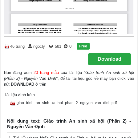
Free
46 trang
ngocly
581
0
Download
Bạn đang xem
20 trang mẫu
của tài liệu
"Giáo trình An sinh xã hội
(Phần 2) - Nguyễn Văn Định"
, để tải tài liệu gốc về máy bạn click vào
nút
DOWNLOAD
ở trên
Tài liệu đính kèm:
giao_trinh_an_sinh_xa_hoi_phan_2_nguyen_van_dinh.pdf
Nội dung text: Giáo trình An sinh xã hội (Phần 2) -
Nguyễn Văn Định