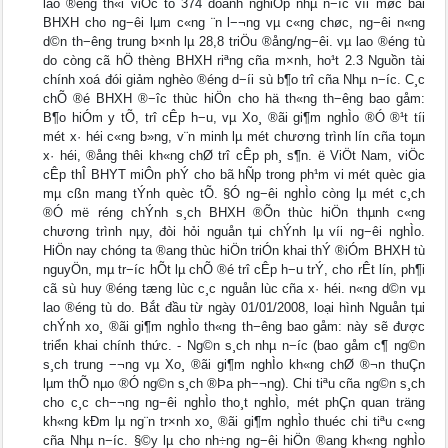
lao ®éng th«i viÖc tõ 374 doanh nghiÖp nhµ n−íc víi møc båi
BHXH cho ng−êi lµm c«ng ¨n l−¬ng vµ c«ng chøc, ng−êi n«ng
d©n th−êng trung b×nh lµ 28,8 triÖu ®ång/ng−êi. vµ lao ®éng tù
do còng cã hÖ thèng BHXH riªng cña m×nh, ho¹t 2.3 Nguồn tài
chính xoá đói giảm nghèo ®éng d−íi sù b¶o trî cña Nhµ n−íc. C¸c
chÕ ®é BHXH ®−îc thùc hiÖn cho hä th«ng th−êng bao gåm:
B¶o hiÓm y tÕ, trî cÊp h−u, vµ Xo¸ ®ãi gi¶m nghÌo ®Ó ®¹t tíi
mét x· héi c«ng b»ng, v¨n minh lµ mét chương trình lín cña toµn
x· héi, ®ång thêi kh«ng chØ trî cÊp ph¸ s¶n. ë ViÖt Nam, viÖc
cÊp thÎ BHYT miÔn phÝ cho bã hÑp trong ph¹m vi mét quèc gia
mµ cßn mang tÝnh quèc tÕ. §Ó ng−êi nghÌo còng lµ mét c¸ch
®Ó më réng chÝnh s¸ch BHXH ®Õn thùc hiÖn thµnh c«ng
chương trình nµy, đòi hỏi nguån tµi chÝnh lµ víi ng−êi nghÌo.
HiÖn nay chóng ta ®ang thùc hiÖn triÓn khai thÝ ®iÓm BHXH tù
nguyÖn, mµ tr−íc hÕt lµ chÕ ®é trî cÊp h−u trÝ, cho rÊt lín, ph¶i
cã sù huy ®éng tæng lùc c¸c nguån lùc cña x· héi. n«ng d©n vµ
lao ®éng tù do. Bắt đầu từ ngày 01/01/2008, loại hình Nguån tµi
chÝnh xo¸ ®ãi gi¶m nghÌo th«ng th−êng bao gåm: này sẽ được
triển khai chính thức. - Ng©n s¸ch nhµ n−íc (bao gåm c¶ ng©n
s¸ch trung −¬ng vµ Xo¸ ®ãi gi¶m nghÌo kh«ng chØ ®¬n thuÇn
lµm thÕ nµo ®Ó ng©n s¸ch ®Þa ph−¬ng). Chi tiªu cña ng©n s¸ch
cho c¸c ch−¬ng ng−êi nghÌo tho¸t nghÌo, mét phÇn quan träng
kh«ng kÐm lµ ng¨n tr×nh xo¸ ®ãi gi¶m nghÌo thuéc chi tiªu c«ng
cña Nhµ n−íc. §©y lµ cho nh÷ng ng−êi hiÖn ®ang kh«ng nghÌo