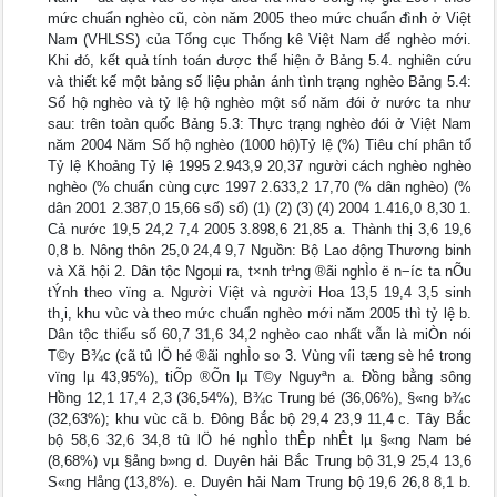
mức chuẩn nghèo cũ, còn năm 2005 theo mức chuẩn đình ở Việt
Nam (VHLSS) của Tổng cục Thống kê Việt Nam để nghèo mới.
Khi đó, kết quả tính toán được thể hiện ở Bảng 5.4. nghiên cứu
và thiết kế một bảng số liệu phản ánh tình trạng nghèo Bảng 5.4:
Số hộ nghèo và tỷ lệ hộ nghèo một số năm đói ở nước ta như
sau: trên toàn quốc Bảng 5.3: Thực trạng nghèo đói ở Việt Nam
năm 2004 Năm Số hộ nghèo (1000 hộ)Tỷ lệ (%) Tiêu chí phân tổ
Tỷ lệ Khoảng Tỷ lệ 1995 2.943,9 20,37 người cách nghèo nghèo
nghèo (% chuẩn cùng cực 1997 2.633,2 17,70 (% dân nghèo) (%
dân 2001 2.387,0 15,66 số) số) (1) (2) (3) (4) 2004 1.416,0 8,30 1.
Cả nước 19,5 24,2 7,4 2005 3.898,6 21,85 a. Thành thị 3,6 19,6
0,8 b. Nông thôn 25,0 24,4 9,7 Nguồn: Bộ Lao động Thương binh
và Xã hội 2. Dân tộc Ngoµi ra, t×nh tr¹ng ®ãi nghÌo ë n−íc ta nÕu
tÝnh theo vïng a. Người Việt và người Hoa 13,5 19,4 3,5 sinh
th¸i, khu vùc và theo mức chuẩn nghèo mới năm 2005 thì tỷ lệ b.
Dân tộc thiểu số 60,7 31,6 34,2 nghèo cao nhất vẫn là miÒn nói
T©y B¾c (cã tû lÖ hé ®ãi nghÌo so 3. Vùng víi tæng sè hé trong
vïng lµ 43,95%), tiÕp ®Õn lµ T©y Nguyªn a. Đồng bằng sông
Hồng 12,1 17,4 2,3 (36,54%), B¾c Trung bé (36,06%), §«ng b¾c
(32,63%); khu vùc cã b. Đông Bắc bộ 29,4 23,9 11,4 c. Tây Bắc
bộ 58,6 32,6 34,8 tû lÖ hé nghÌo thÊp nhÊt lµ §«ng Nam bé
(8,68%) vµ §ång b»ng d. Duyên hải Bắc Trung bộ 31,9 25,4 13,6
S«ng Hång (13,8%). e. Duyên hải Nam Trung bộ 19,6 26,8 8,1 b.