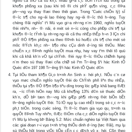
nghÌo cã thÓ cã sù kh¸c nhau gi÷a c¸c tiÒn tÝch luü trong tµi
kho¶n phßng xa (sau khi trõ ®i chi phÝ qu¶n vïng, c¸c ®Þa
ph−¬ng vµ thay ®æi theo thêi gian. Trong “Cuéc chiÕn lý) sÏ
®−îc tr¶ cho ng−êi lao ®éng hay ng−êi ®−îc thô h−ëng. Tuy
chèng ®ãi nghÌo” t¹i Mü vµo gi÷a nh÷ng n¨m 1960, nghÌo tuyÖt
®èi nhiªn, nh− ®· nãi, ë mét sè n−íc còng cho phÐp chi tr¶ tµi
kho¶n ®−îc tÝnh lµ nh÷ng ng−êi cã thu nhËp thÊp h¬n 3 lÇn chi
phÝ ®Ó ®¶m phßng xa theo ®Þnh kú hoÆc chi tr¶ cho mét sè
môc ®Ých kh¸c nh− b¶o nhu cÇu dinh d−ìng tèi thiÓu. Møc
chuÈn x¸c ®Þnh nghÌo tuyÖt mua nhµ, hay vay t¹m thêi tõ quü
khi cã khã kh¨n vÒ tµi chÝnh. ®èi nµy ®−îc ®iÒu chØnh hµng
n¨m theo sù thay ®æi cña chØ sè l¹m Tr−êng §¹i häc Kinh tÕ
Quèc d©n 197 198 Tr−êng §¹i häc Kinh tÕ Quèc d©n
Tμi liÖu tham kh¶o Gi¸o tr×nh An Sinh x∙ héi ph¸t. NÕu c¨n cø
vµo møc chuÈn nghÌo tuyÖt ®èi do ChÝnh phñ liªn thu nhËp,
thiÕu tµi s¶n ®Ó ®¶m b¶o tiªu dïng trong lóc gÆp khã bang ®Æt
ra, −íc tÝnh hiÖn nay Mü cã kho¶ng 13% d©n sè thuéc diÖn
kh¨n, dÔ bÞ tæn th−¬ng khi gÆp ph¶i nh÷ng ®ét biÕn bÊt
th−êng nghÌo tuyÖt ®èi. Tû lÖ nµy lµ cao nhÊt trong sè c¸c n−íc
ph¸t triÓn. trong cuéc sèng, Ýt ®−îc tham gia vµo qu¸ tr×nh ra
quyÕt ®Þnh Tuy nhiªn, ®Æc ®iÓm cña c¸c diÖn nghÌo tuyÖt ®èi
t¹i Mü lµ kh«ng bÞ Bảng 5.2: Mức chuẩn nghèo tại Việt Nam qua
các giai đoạn r¬i vµo t×nh tr¹ng thiÕu dinh d−ìng (tøc ®ãi), mµ lµ
sù thiÕu hôt trong viÖc tiÕp cËn c¸c dÞch vô x· héi. Cßn theo