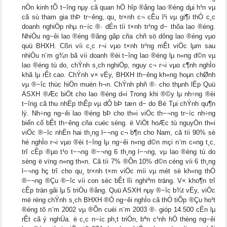
nÒn kinh tÕ t−îng nµy cã quan hÖ hîp ®ång lao ®éng dµi h¹n vµ
cã sù tham gia thÞ tr−êng, qu¸ tr×nh c¬ cÊu l¹i vµ gi¶i thÓ c¸c
doanh nghiÖp nhµ n−íc ®· dÉn tíi t×nh tr¹ng d− thõa lao ®éng.
NhiÒu ng−êi lao ®éng ®ãng gãp cña chñ sö dông lao ®éng vµo
quü BHXH. Cßn víi c¸c r¬i vµo t×nh tr¹ng mÊt viÖc lµm sau
nhiÒu n¨m g¾n bã víi doanh ®èi t−îng lao ®éng lµ n«ng d©n vµ
lao ®éng tù do, chÝnh s¸ch nghiÖp, nguy c¬ r¬i vµo c¶nh nghÌo
khã lµ rÊt cao. ChÝnh v× vËy, BHXH th−êng kh«ng hoµn chØnh
vµ ®−îc thùc hiÖn muén h¬n. ChÝnh phñ ®· cho thµnh lËp Quü
ASXH ®Æc biÖt cho lao ®éng d«i Trong khi ®©y lµ nh÷ng ®èi
t−îng cã thu nhËp thÊp vµ dÔ bÞ tæn d− do Bé Tµi chÝnh qu¶n
lý. Nh÷ng ng−êi lao ®éng bÞ cho th«i viÖc th−¬ng tr−íc nh÷ng
biến cố bÊt th−êng cña cuéc sèng. ë ViÖt hoÆc tù nguyÖn th«i
viÖc ®−îc nhËn hai th¸ng l−¬ng c¬ b¶n cho Nam, cã tíi 90% sè
hé nghÌo r¬i vµo ®èi t−îng lµ ng−êi n«ng d©n mçi n¨m c«ng t¸c,
trî cÊp ®µo t¹o t−¬ng ®−¬ng 6 th¸ng l−¬ng, vµ lao ®éng tù do
sèng ë vïng n«ng th«n. Cã tíi 7% ®Õn 10% d©n céng víi 6 th¸ng
l−¬ng hç trî cho qu¸ tr×nh t×m viÖc míi vµ mét sè kh«ng thÓ
®−¬ng ®Çu ®−îc víi con sèc bÊt lîi nghiªm träng. V× kho¶n trî
cÊp trän gãi lµ 5 triÖu ®ång. Quü ASXH nµy ®−îc b¾t vËy, viÖc
më réng chÝnh s¸ch BHXH ®Ó ng−êi nghÌo cã thÓ tiÕp ®Çu ho¹t
®éng tõ n¨m 2002 vµ ®Õn cuèi n¨m 2003 ®· gióp 14.500 cËn lµ
rÊt cã ý nghÜa. ë c¸c n−íc ph¸t triÓn, bªn c¹nh hÖ thèng ng−êi