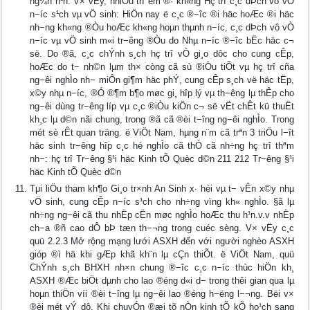
ng¾n h¹n. V× vËy, nhiÒu trÎ em ®· kh«ng Hç trî c¸c dÞch vô vÒ
n−íc s¹ch vµ vÖ sinh: HiÖn nay ë c¸c ®−îc ®i häc hoÆc ®i häc
nh−ng kh«ng ®Òu hoÆc kh«ng hoµn thµnh n−íc, c¸c dÞch vô vÒ
n−íc vµ vÖ sinh m«i tr−êng ®Òu do Nhµ n−íc ®−îc bËc häc c¬
së. Do ®ã, c¸c chÝnh s¸ch hç trî vÒ gi¸o dôc cho cung cÊp,
hoÆc do t− nh©n lµm th× còng cã sù ®iÒu tiÕt vµ hç trî cña
ng−êi nghÌo nh− miÔn gi¶m häc phÝ, cung cÊp s¸ch vë häc tËp,
x©y nhµ n−íc, ®Ó ®¶m b¶o møc gi¸ hîp lý vµ th−êng lµ thÊp cho
ng−êi dùng tr−êng líp vµ c¸c ®iÒu kiÖn c¬ së vËt chÊt kü thuËt
kh¸c lµ d©n nãi chung, trong ®ã cã ®èi t−îng ng−êi nghÌo. Trong
mét sè rÊt quan träng. ë ViÖt Nam, hµng n¨m cã trªn 3 triÖu l−ît
häc sinh tr−êng hîp c¸c hé nghÌo cã thÓ cã nh÷ng hç trî thªm
nh−: hç trî Tr−êng §¹i häc Kinh tÕ Quèc d©n 211 212 Tr−êng §¹i
häc Kinh tÕ Quèc d©n
Tμi liÖu tham kh¶o Gi¸o tr×nh An Sinh x∙ héi vµ t− vÊn x©y nhµ
vÖ sinh, cung cÊp n−íc s¹ch cho nh÷ng vïng kh« nghÌo. §ã lµ
nh÷ng ng−êi cã thu nhËp cËn møc nghÌo hoÆc thu h¹n.v.v nhËp
ch−a ®ñ cao dÔ bÞ tæn th−¬ng trong cuéc sèng. V× vËy c¸c
quü 2.2.3 Mở rộng mạng lưới ASXH đến với người nghèo ASXH
gióp ®ì hä khi gÆp khã kh¨n lµ cÇn thiÕt. ë ViÖt Nam, quü
ChÝnh s¸ch BHXH nh×n chung ®−îc c¸c n−íc thùc hiÖn kh¸
ASXH ®Æc biÖt dµnh cho lao ®éng d«i d− trong thêi gian qua lµ
hoµn thiÖn víi ®èi t−îng lµ ng−êi lao ®éng h−ëng l−¬ng. Bëi v×
®èi mét vÝ dô. Khi chuyÓn ®æi tõ nÒn kinh tÕ kÕ ho¹ch sang