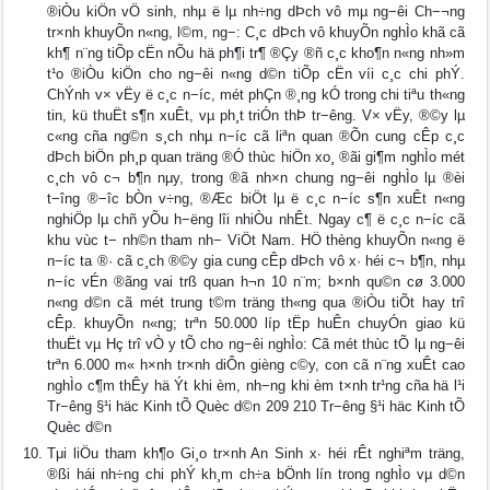
®iÒu kiÖn vÖ sinh, nhµ ë lµ nh÷ng dÞch vô mµ ng−êi Ch−¬ng
tr×nh khuyÕn n«ng, l©m, ng−: C¸c dÞch vô khuyÕn nghÌo khã cã
kh¶ n¨ng tiÕp cËn nÕu hä ph¶i tr¶ ®Çy ®ñ c¸c kho¶n n«ng nh»m
t¹o ®iÒu kiÖn cho ng−êi n«ng d©n tiÕp cËn víi c¸c chi phÝ.
ChÝnh v× vËy ë c¸c n−íc, mét phÇn ®¸ng kÓ trong chi tiªu th«ng
tin, kü thuËt s¶n xuÊt, vµ ph¸t triÓn thÞ tr−êng. V× vËy, ®©y lµ
c«ng cña ng©n s¸ch nhµ n−íc cã liªn quan ®Õn cung cÊp c¸c
dÞch biÖn ph¸p quan träng ®Ó thùc hiÖn xo¸ ®ãi gi¶m nghÌo mét
c¸ch vô c¬ b¶n nµy, trong ®ã nh×n chung ng−êi nghÌo lµ ®èi
t−îng ®−îc bÒn v÷ng, ®Æc biÖt lµ ë c¸c n−íc s¶n xuÊt n«ng
nghiÖp lµ chñ yÕu h−ëng lîi nhiÒu nhÊt. Ngay c¶ ë c¸c n−íc cã
khu vùc t− nh©n tham nh− ViÖt Nam. HÖ thèng khuyÕn n«ng ë
n−íc ta ®· cã c¸ch ®©y gia cung cÊp dÞch vô x· héi c¬ b¶n, nhµ
n−íc vÉn ®ãng vai trß quan h¬n 10 n¨m; b×nh qu©n cø 3.000
n«ng d©n cã mét trung t©m träng th«ng qua ®iÒu tiÕt hay trî
cÊp. khuyÕn n«ng; trªn 50.000 líp tËp huÊn chuyÓn giao kü
thuËt vµ Hç trî vÒ y tÕ cho ng−êi nghÌo: Cã mét thùc tÕ lµ ng−êi
trªn 6.000 m« h×nh tr×nh diÔn gièng c©y, con cã n¨ng xuÊt cao
nghÌo c¶m thÊy hä Ýt khi èm, nh−ng khi èm t×nh tr¹ng cña hä l¹i
Tr−êng §¹i häc Kinh tÕ Quèc d©n 209 210 Tr−êng §¹i häc Kinh tÕ
Quèc d©n
Tμi liÖu tham kh¶o Gi¸o tr×nh An Sinh x∙ héi rÊt nghiªm träng,
®ßi hái nh÷ng chi phÝ kh¸m ch÷a bÖnh lín trong nghÌo vµ d©n