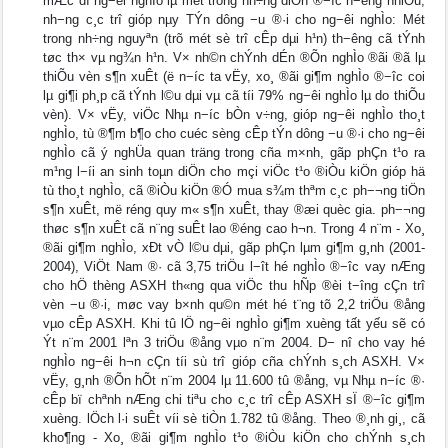
mÆc dï ng−êi nghÌo lµ mét trong nh÷ng diÖn ®−îc h−ëng nhiÒu,
nh−ng c¸c trî gióp nµy TÝn dông −u ®·i cho ng−êi nghÌo: Mét
trong nh÷ng nguyªn (trõ mét sè trî cÊp dµi h¹n) th−êng cã tÝnh
tøc th× vµ ng¾n h¹n. V× nh©n chÝnh dÉn ®Õn nghÌo ®ãi ®ã lµ
thiÕu vèn s¶n xuÊt (ë n−íc ta vËy, xo¸ ®ãi gi¶m nghÌo ®−îc coi
lµ gi¶i ph¸p cã tÝnh l©u dµi vµ cã tíi 79% ng−êi nghÌo lµ do thiÕu
vèn). V× vËy, viÖc Nhµ n−íc bÒn v÷ng, gióp ng−êi nghÌo tho¸t
nghÌo, tù ®¶m b¶o cho cuéc sèng cÊp tÝn dông −u ®·i cho ng−êi
nghÌo cã ý nghÜa quan träng trong cña m×nh, gãp phÇn t¹o ra
m¹ng l−íi an sinh toµn diÖn cho mçi viÖc t¹o ®iÒu kiÖn gióp hä
tù tho¸t nghÌo, cã ®iÒu kiÖn ®Ó mua s¾m thªm c¸c ph−¬ng tiÖn
s¶n xuÊt, më réng quy m« s¶n xuÊt, thay ®æi quèc gia. ph−¬ng
thøc s¶n xuÊt cã n¨ng suÊt lao ®éng cao h¬n. Trong 4 n¨m - Xo¸
®ãi gi¶m nghÌo, xÐt vÒ l©u dµi, gãp phÇn lµm gi¶m g¸nh (2001-
2004), ViÖt Nam ®· cã 3,75 triÖu l−ît hé nghÌo ®−îc vay nÆng
cho hÖ thèng ASXH th«ng qua viÖc thu hÑp ®èi t−îng cÇn trî
vèn −u ®·i, møc vay b×nh qu©n mét hé t¨ng tõ 2,2 triÖu ®ång
vµo cÊp ASXH. Khi tû lÖ ng−êi nghÌo gi¶m xuèng tất yếu sẽ có
Ýt n¨m 2001 lªn 3 triÖu ®ång vµo n¨m 2004. D− nî cho vay hé
nghÌo ng−êi h¬n cÇn tíi sù trî gióp cña chÝnh s¸ch ASXH. V×
vËy, g¸nh ®Õn hÕt n¨m 2004 lµ 11.600 tû ®ång, vµ Nhµ n−íc ®·
cÊp bï chªnh nÆng chi tiªu cho c¸c trî cÊp ASXH sÏ ®−îc gi¶m
xuèng. lÖch l·i suÊt víi sè tiÒn 1.782 tû ®ång. Theo ®¸nh gi¸, cã
kho¶ng - Xo¸ ®ãi gi¶m nghÌo t¹o ®iÒu kiÖn cho chÝnh s¸ch