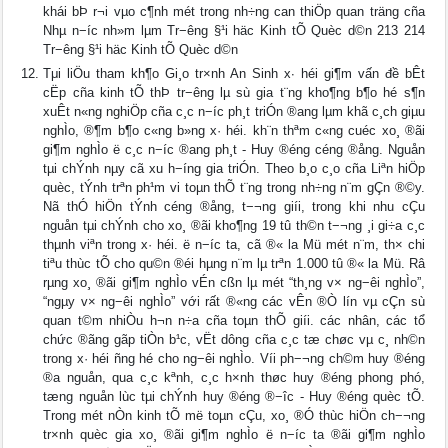
khái bÞ r¬i vµo c¶nh mét trong nh÷ng can thiÖp quan träng cña
Nhµ n−íc nh»m lµm Tr−êng §¹i häc Kinh tÕ Quèc d©n 213 214
Tr−êng §¹i häc Kinh tÕ Quèc d©n
Tμi liÖu tham kh¶o Gi¸o tr×nh An Sinh x∙ héi gi¶m vấn đề bÊt
cËp cña kinh tÕ thÞ tr−êng lµ sù gia t¨ng kho¶ng b¶o hé s¶n
xuÊt n«ng nghiÖp cña c¸c n−íc ph¸t triÓn ®ang lµm khã c¸ch giµu
nghÌo, ®¶m b¶o c«ng b»ng x· héi. kh¨n thªm c«ng cuéc xo¸ ®ãi
gi¶m nghÌo ë c¸c n−íc ®ang ph¸t - Huy ®éng céng ®ång. Nguån
tµi chÝnh nµy cã xu h−íng gia triÓn. Theo b¸o c¸o cña Liªn hiÖp
quèc, tÝnh trªn ph¹m vi toµn thÕ t¨ng trong nh÷ng n¨m gÇn ®©y.
Nã thÓ hiÖn tÝnh céng ®ång, t−¬ng giíi, trong khi nhu cÇu
nguån tµi chÝnh cho xo¸ ®ãi kho¶ng 19 tû th©n t−¬ng ¸i gi÷a c¸c
thµnh viªn trong x· héi. ë n−íc ta, cã ®« la Mü mét n¨m, th× chi
tiªu thùc tÕ cho qu©n ®éi hµng n¨m lµ trªn 1.000 tû ®« la Mü. Râ
rµng xo¸ ®ãi gi¶m nghÌo vÉn cßn lµ mét “th¸ng v× ng−êi nghÌo”,
“ngµy v× ng−êi nghÌo” với rất ®«ng các vÊn ®Ò lín vµ cÇn sù
quan t©m nhiÒu h¬n n÷a cña toµn thÕ giíi. các nhân, các tổ
chức ®ãng gãp tiÒn b¹c, vËt dông cña c¸c tæ chøc vµ c¸ nh©n
trong x· héi ñng hé cho ng−êi nghÌo. Víi ph−¬ng ch©m huy ®éng
®a nguån, qua c¸c kªnh, c¸c h×nh thøc huy ®éng phong phó,
tæng nguån lùc tµi chÝnh huy ®éng ®−îc - Huy ®éng quèc tÕ.
Trong mét nÒn kinh tÕ më toµn cÇu, xo¸ ®Ó thùc hiÖn ch−¬ng
tr×nh quèc gia xo¸ ®ãi gi¶m nghÌo ë n−íc ta ®ãi gi¶m nghÌo