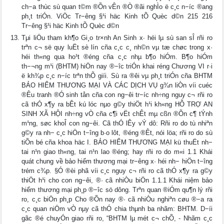
ch−a thùc sù quan t©m ®Õn vÊn ®Ò ®ãi nghÌo ë c¸c n−íc ®ang
ph¸t triÓn. ViÖc Tr−êng §¹i häc Kinh tÕ Quèc d©n 215 216
Tr−êng §¹i häc Kinh tÕ Quèc d©n
Tμi liÖu tham kh¶o Gi¸o tr×nh An Sinh x∙ héi lµ sù san sÎ rñi ro
trªn c¬ së quy luËt sè lín cña c¸c c¸ nh©n vµ tæ chøc trong x·
héi th«ng qua ho¹t ®éng cña c¸c nhµ b¶o hiÓm. B¶o hiÓm
th−¬ng m¹i (BHTM) hiÖn nay ®−îc triÓn khai réng Chương VI r·i
ë kh¾p c¸c n−íc trªn thÕ giíi. Sù ra ®êi vµ ph¸t triÓn cña BHTM
BẢO HIỂM THƯƠNG MẠI VÀ CÁC DỊCH VỤ g¾n liÒn víi cuéc
®Êu tranh ®Ó sinh tån cña con ng−êi tr−íc nh÷ng nguy c¬ rñi ro
cã thÓ x¶y ra bÊt kú lóc nµo g©y thiÖt h¹i kh«ng HỖ TRỢ AN
SINH XÃ HỘI nh÷ng vÒ cña c¶i vËt chÊt mµ cßn ®Õn c¶ tÝnh
m¹ng, søc khoÎ con ng−êi. Cã thÓ lÊy vÝ dô: Rñi ro do tù nhiªn
g©y ra nh− c¸c hiÖn t−îng b·o lôt, ®éng ®Êt, nói löa; rñi ro do sù
tiÕn bé cña khoa häc I. BẢO HIỂM THƯƠNG MẠI kü thuËt nh−
tai n¹n giao th«ng, tai n¹n lao ®éng; hay rñi ro do m«i 1.1 Khái
quát chung về bảo hiểm thương mại tr−êng x· héi nh− hiÖn t−îng
trém c¾p. §Ó ®èi phã víi c¸c nguy c¬ rñi ro cã thÓ x¶y ra g©y
thiÖt h¹i cho con ng−êi, ®· cã nhiÒu biÖn 1.1.1 Khái niệm bảo
hiểm thương mại ph¸p ®−îc sö dông. Trªn quan ®iÓm qu¶n lý rñi
ro, c¸c biÖn ph¸p Cho ®Õn nay ®· cã nhiÒu nghiªn cøu ®−a ra
c¸c quan niÖm vÒ nµy cã thÓ chia thµnh ba nhãm: BHTM. D−íi
gãc ®é chuyÓn giao rñi ro, “BHTM lµ mét c¬ chÕ, - Nhãm c¸c