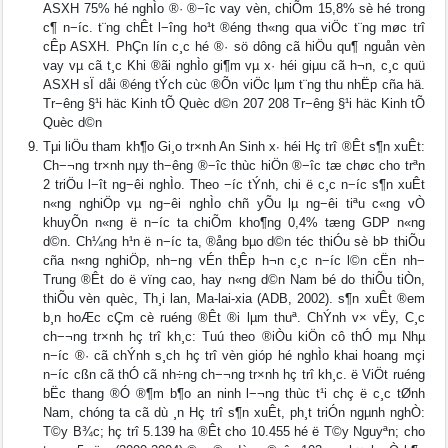
ASXH 75% hé nghÌo ®· ®−îc vay vèn, chiÕm 15,8% sè hé trong
c¶ n−íc. t¨ng chÊt l−îng ho¹t ®éng th«ng qua viÖc t¨ng møc trî
cÊp ASXH. PhÇn lín c¸c hé ®· sö dông cã hiÖu qu¶ nguån vèn
vay vµ cã t¸c Khi ®ãi nghÌo gi¶m vµ x· héi giµu cã h¬n, c¸c quü
ASXH sÏ dåi ®éng tÝch cùc ®Õn viÖc lµm t¨ng thu nhËp cña hä.
Tr−êng §¹i häc Kinh tÕ Quèc d©n 207 208 Tr−êng §¹i häc Kinh tÕ
Quèc d©n
Tμi liÖu tham kh¶o Gi¸o tr×nh An Sinh x∙ héi Hç trî ®Êt s¶n xuÊt:
Ch−¬ng tr×nh nµy th−êng ®−îc thùc hiÖn ®−îc tæ chøc cho trªn
2 triÖu l−ît ng−êi nghÌo. Theo −íc tÝnh, chi ë c¸c n−íc s¶n xuÊt
n«ng nghiÖp vµ ng−êi nghÌo chñ yÕu lµ ng−êi tiªu c«ng vÒ
khuyÕn n«ng ë n−íc ta chiÕm kho¶ng 0,4% tæng GDP n«ng
d©n. Ch¼ng h¹n ë n−íc ta, ®ång bµo d©n téc thiÓu sè bÞ thiÕu
cña n«ng nghiÖp, nh−ng vÉn thÊp h¬n c¸c n−íc l©n cËn nh−
Trung ®Êt do ë vïng cao, hay n«ng d©n Nam bé do thiÕu tiÒn,
thiÕu vèn quèc, Th¸i lan, Ma-lai-xia (ADB, 2002). s¶n xuÊt ®em
b¸n hoÆc cÇm cè ruéng ®Êt ®i lµm thuª. ChÝnh v× vËy, C¸c
ch−¬ng tr×nh hç trî kh¸c: Tuú theo ®iÒu kiÖn cô thÓ mµ Nhµ
n−íc ®· cã chÝnh s¸ch hç trî vèn gióp hé nghÌo khai hoang mçi
n−íc cßn cã thÓ cã nh÷ng ch−¬ng tr×nh hç trî kh¸c. ë ViÖt ruéng
bËc thang ®Ó ®¶m b¶o an ninh l−¬ng thùc t¹i chç ë c¸c tØnh
Nam, chóng ta cã dù ¸n Hç trî s¶n xuÊt, ph¸t triÓn ngµnh nghÒ:
T©y B¾c; hç trî 5.139 ha ®Êt cho 10.455 hé ë T©y Nguyªn; cho