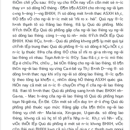
®iÓm chñ yÕu sau: ®©y vµ cho ®Õn nay vÉn cßn mét sè n−íc
thay v× sö dông hÖ thèng - Đ¶m b¶o ASXH cho nh÷ng ng−êi lµm
c«ng h−ëng l−¬ng BHXH, l¹i sö dông mét h×nh thøc ASXH kh¸c,
®Ó b¶o vÖ cho ng−êi tr−íc mét sè “rñi ro x· héi”. Quü nµy ®−îc
h×nh thµnh tõ sù ®ãng lao ®éng, ®ã lµ Quü dù phßng. Môc
®Ých thiÕt lËp Quü dù phßng gãp cña ng−êi lao ®éng vµ ng−êi
sö dông lao ®éng. còng t−¬ng tù nh− môc ®Ých thiÕt lËp Quü
BHXH. Khëi ®Çu, h×nh - Quü dù phßng kh«ng ph¶i lµ mét quü tµi
chÝnh tËp trung thøc Quü dù phßng ®−îc sö dông ë hÇu hÕt c¸c
n−íc lµ thuéc ®Þa cña dïng ®Ó chia sÎ rñi ro gi÷a nh÷ng ng−êi
lao ®éng víi nhau. Toµn Anh tr−íc ®©y. Sau ®ã c¸c n−íc míi ®éc
lËp ë ch©u Phi, ch©u ¸, bé tiÒn ®ãng cho ng−êi lao ®éng, tõ b¶n
th©n ng−êi lao ®éng vµ vïng Ca-ri-bê vµ Th¸i B×nh D−¬ng ®· sö
dông h×nh thøc nµy khi x©y ng−êi sö dông lao ®éng, ®−îc qu¶n
lý theo tõng tµi kho¶n c¸ nh©n dùng hÖ thèng ASXH quèc gia.
HiÖn nay cã mét sè n−íc ®· chuyÓn riªng rÏ cña ng−êi lao ®éng
®ã. ®æi tõ h×nh thøc Quü dù phßng sang h×nh thøc BHXH nh−
Ga-na, - Møc h−ëng cña ng−êi lao ®éng tõ Quü dù phßng hoµn
toµn Ni-giê-ria, Ên Đé. Cßn mét sè vÉn duy tr× d−íi d¹ng Quü dù
phßng phô thuéc vµo mức ®ãng gãp cña b¶n th©n ng−êi lao
®éng vµ chñ nh− Ma-lai-xia, Xin-ga-po, U-gan-đa. sö dông lao
®éng, kh«ng cã sù hç trî tõ phÝa Nhµ n−íc. Kh¸c víi Nh− vËy,
viÖc thiÕt lËp Quü dù phßng ë mét sè n−íc kh«ng BHXH, viÖc
c©n ®èi quü BHXH lu«n cã sù chia sÎ gi÷a c¸c thµnh n»m ngoµi