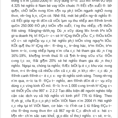
trong 5 n¨m (2000-2004) ®· x©y dùng ®−îc 103 m« h×nh vÒ b¶o
4.325 hé nghÌo ë Nam bé vay tiÒn chuéc l¹i ®Êt s¶n xuÊt ®· bÞ
qu¶n, chÕ biÕn n«ng l©m s¶n vµ ph¸t triÓn ngµnh nghÒ n«ng
th«n, nh−îng b¸n, cÇm cè. Nhê ®ã, mét bé phËn ng−êi nghÌo ®·
cã ®Êt gióp ng−êi d©n cã viÖc lµm vµ thu nhËp æn ®Þnh b×nh
qu©n 250.000 ®Ó ph¸t triÓn s¶n xuÊt, t¨ng thu nhËp, c¶i thiÖn
®êi sèng. ®ång/ng−êi/th¸ng. Dù ¸n x©y dùng M« h×nh liªn kÕt
gi÷a doanh Hç trî ®Çu t− c¬ së h¹ tÇng thiÕt yÕu: C¸c ®iÒu kiÖn
vÒ c¬ së nghiÖp vµ c¸c hé nghÌo ph¸t triÓn vïng nguyªn liÖu:
KÕt qu¶ thu h¹ tÇng nh−: ®−êng s¸, tr−êng häc, tr¹m ®iÖn, tr¹m
bơm n−íc, c«ng nhËp hµng n¨m cña c¸c hé tham gia dù ¸n t¨ng
16%-19%, kho¶ng tr×nh thuû lîi cã ¶nh h−ëng s©u s¾c ®Õn
c«ng t¸c xo¸ ®ãi gi¶m 20% sè hé nghÌo tham gia dù ¸n tho¸t
nghÌo. Ngoµi ra, chóng ta nghÌo; ®Æc biÖt lµ ë c¸c khu vùc n«ng
th«n, n¬i th−êng cã nhiÒu cßn cã c¸c dù ¸n kh¸c nh−: c¸c dù ¸n
®Þnh canh ®Þnh c− ë c¸c x· ng−êi nghÌo sinh sèng. Trong nh÷ng
n¨m qua, n−íc ta ®· ®Çu t− nghÌo, æn ®Þnh d©n di c− vµ x©y
dùng c¸c vïng kinh tÕ míi. ®−îc h¬n 1.000 c«ng tr×nh h¹ tÇng c¬
së thiÕt yÕu cho 997 x· 2.2.2 Tạo điều kiện để người nghèo tiếp
cận các dịch vụ xã hội nghÌo víi kinh phÝ 776 tû ®ång. Theo
®¸nh gi¸ cña B¸o c¸o ph¸t triÓn ViÖt Nam n¨m 2004 t¹i Héi nghÞ
c¸c nhµ tµi trî ViÖt Nam, cơ bản −íc tÝnh cø 1 tû ®ång ®Çu t−
cho ®−êng n«ng th«n th× cã 867 ng−êi C¸c dÞch vô x· héi c¬
b¶n nh− ch¨m sãc søc khoÎ, gi¸o dôc sÏ tho¸t nghÌo. c¬ së, n−íc,