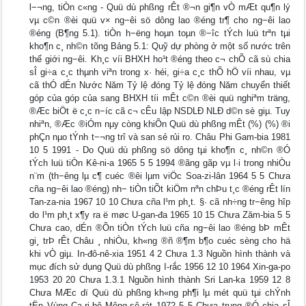
l−¬ng, tiÒn c«ng - Quü dù phßng rÊt ®¬n gi¶n vÒ mÆt qu¶n lý
vµ c©n ®èi quü v× ng−êi sö dông lao ®éng tr¶ cho ng−êi lao
®éng (B¶ng 5.1). tiÒn h−ëng hoµn toµn ®−îc tÝch luü trªn tµi
kho¶n c¸ nh©n tõng Bảng 5.1: Quỹ dự phòng ở một số nước trên
thế giới ng−êi. Kh¸c víi BHXH ho¹t ®éng theo c¬ chÕ cã sù chia
sÎ gi÷a c¸c thµnh viªn trong x· héi, gi÷a c¸c thÕ hÖ víi nhau, vµ
cã thÓ dÉn Nước Năm Tỷ lệ đóng Tỷ lệ đóng Năm chuyển thiết
góp của góp của sang BHXH tíi mÊt c©n ®èi quü nghiªm träng,
®Æc biÖt ë c¸c n−íc cã c¬ cÊu lập NSDLĐ NLĐ d©n sè giµ. Tuy
nhiªn, ®Æc ®iÓm nµy còng khiÕn Quü dù phßng mÊt (%) (%) ®i
phÇn nµo tÝnh t−¬ng trî và san sẻ rủi ro. Châu Phi Gam-bia 1981
10 5 1991 - Do Quü dù phßng sö dông tµi kho¶n c¸ nh©n ®Ó
tÝch luü tiÒn Kê-ni-a 1965 5 5 1994 ®ãng gãp vµ l·i trong nhiÒu
n¨m (th−êng lµ c¶ cuéc ®êi lµm viÖc Soa-zi-lân 1964 5 5 Chưa
cña ng−êi lao ®éng) nh− tiÒn tiÕt kiÖm nªn chÞu t¸c ®éng rÊt lín
Tan-za-nia 1967 10 10 Chưa cña l¹m ph¸t. §· cã nh÷ng tr−êng hîp
do l¹m ph¸t x¶y ra ë møc U-gan-đa 1965 10 15 Chưa Zăm-bia 5 5
Chưa cao, dÉn ®Õn tiÒn tÝch luü cña ng−êi lao ®éng bÞ mÊt
gi¸ trÞ rÊt Châu ¸ nhiÒu, kh«ng ®ñ ®¶m b¶o cuéc sèng cho hä
khi vÒ giµ. In-đô-nê-xia 1951 4 2 Chưa 1.3 Nguồn hình thành và
mục đích sử dụng Quü dù phßng I-rắc 1956 12 10 1964 Xin-ga-po
1953 20 20 Chưa 1.3.1 Nguồn hình thành Sri Lan-ka 1959 12 8
Chưa MÆc dï Quü dù phßng kh«ng ph¶i lµ mét quü tµi chÝnh
tËp Vùng Ca-ri-bê Mông-sê-rát 1972 5 5 Chưa trung ®Ó chia sÎ