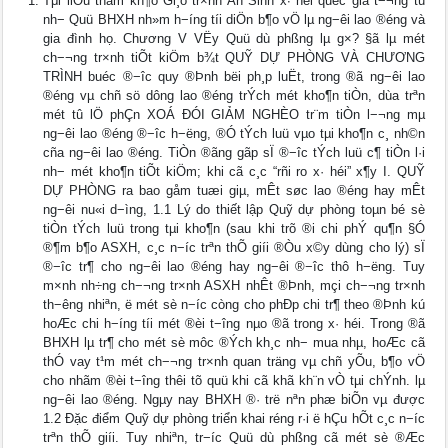
Tμi liÖu tham kh¶o Gi¸o tr×nh An Sinh x∙ héi quèc gia t−¬ng tù
nh− Quü BHXH nh»m h−íng tíi diÖn b¶o vÖ lµ ng−êi lao ®éng và
gia đình họ. Chương V VËy Quü dù phßng lµ g×? §ã lµ mét
ch−¬ng tr×nh tiÕt kiÖm b¾t QUỸ DỰ PHÒNG VÀ CHƯƠNG
TRÌNH buéc ®−îc quy ®Þnh bëi ph¸p luËt, trong ®ã ng−êi lao
®éng vµ chñ sö dông lao ®éng trÝch mét kho¶n tiÒn, dùa trªn
mét tû lÖ phÇn XOÁ ĐÓI GIẢM NGHÈO tr¨m tiÒn l−¬ng mµ
ng−êi lao ®éng ®−îc h−ëng, ®Ó tÝch luü vµo tµi kho¶n c¸ nh©n
cña ng−êi lao ®éng. TiÒn ®ãng gãp sÏ ®−îc tÝch luü c¶ tiÒn l·i
nh− mét kho¶n tiÕt kiÖm; khi cã c¸c “rñi ro x· héi” x¶y I. QUỸ
DỰ PHÒNG ra bao gåm tuæi giµ, mÊt søc lao ®éng hay mÊt
ng−êi nu«i d−ìng, 1.1 Lý do thiết lập Quỹ dự phòng toµn bé sè
tiÒn tÝch luü trong tµi kho¶n (sau khi trõ ®i chi phÝ qu¶n §Ó
®¶m b¶o ASXH, c¸c n−íc trªn thÕ giíi ®Òu x©y dùng cho lý) sÏ
®−îc tr¶ cho ng−êi lao ®éng hay ng−êi ®−îc thô h−ëng. Tuy
m×nh nh÷ng ch−¬ng tr×nh ASXH nhÊt ®Þnh, mçi ch−¬ng tr×nh
th−êng nhiªn, ë mét sè n−íc còng cho phÐp chi tr¶ theo ®Þnh kú
hoÆc chi h−íng tíi mét ®èi t−îng nµo ®ã trong x· héi. Trong ®ã
BHXH lµ tr¶ cho mét sè môc ®Ých kh¸c nh− mua nhµ, hoÆc cã
thÓ vay t¹m mét ch−¬ng tr×nh quan träng vµ chñ yÕu, b¶o vÖ
cho nhãm ®èi t−îng thêi tõ quü khi cã khã kh¨n vÒ tµi chÝnh. lµ
ng−êi lao ®éng. Ngµy nay BHXH ®· trë nªn phæ biÕn vµ được
1.2 Đặc điểm Quỹ dự phòng triển khai réng r·i ë hÇu hÕt c¸c n−íc
trªn thÕ giíi. Tuy nhiªn, tr−íc Quü dù phßng cã mét sè ®Æc