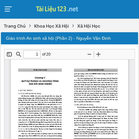
›
›
Trang Chủ
Khoa Học Xã Hội
Xã Hội Học
Giáo trình An sinh xã hội (Phần 2) - Nguyễn Văn Định