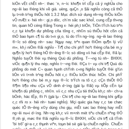
kiÖn vËt chÊt nh−: thøc ¨n, n−íc kho¶n trî cÊp cã ý nghÜa cho
ng−êi lao ®éng khi về già. uèng, quÇn ¸o §ãi nghÌo còng cã thÓ
lµ t×nh tr¹ng thiÕu hôt 1.3.2 Mục đích sử dụng nh÷ng ®iÒu kiÖn
vÒ mÆt x· héi nh−: gi¸o dôc, ch¨m sãc søc khoÎ, cung cÊp th«ng
tin, quan hÖ céng ®ång Trong x· héi ph¸t triÓn, TiÒn tÝch luü trªn
c¸c tµi kho¶n dự phßng cña tõng c¸ nh©n sù thiÕu hôt cßn cã
thÓ bao hµm c¶ tù do t«n gi¸o, tù do tÝn ng−ìng. ng−êi lao ®éng
®−îc sö dông nh− sau: Ngµy nay, trªn quan ®iÓm qu¶n lý vÜ
m«, kh¸i niÖm ®ãi nghÌo - Tr¶ cho chi phÝ ho¹t ®éng cña bé m¸y
qu¶n lý ho¹t ®éng hÖ th−êng ®−îc sö dông víi hai cÊp ®é, ®ã lµ:
NghÌo tuyÖt ®èi vµ thèng Quü dù phßng. T−¬ng tù nh− BHXH,
viÖc qu¶n lý thu nép, nghÌo t−¬ng ®èi. ®Çu t− vµ chi tr¶ Quü dù
phßng do mét C¬ quan hµnh chÝnh c«ng NghÌo tuyÖt ®èi g¾n
liÒn víi t×nh tr¹ng thiÕu hôt c¸c ®iÒu kiÖn thùc hiÖn. Chi phÝ
ho¹t ®éng cho bé m¸y nµy ®−îc trÝch ra tõ c¸c cÇn thiÕt ®Ó
®¶m b¶o nhu cÇu vÒ dinh d−ìng (gäi lµ ®ãi) vµ tiÕp cËn tµi
kho¶n dù phßng c¸ nh©n. víi c¸c nhu cÇu tèi thiÓu kh¸c nh− ch÷a
bÖnh, häc tËp, ®i l¹i (gäi lµ - Chi tr¶ cho ng−êi lao ®éng khi gÆp
c¸c rñi ro x· héi nh− tuæi nghÌo). Mçi quèc gia hay c¸c tæ chøc
quèc tÕ th−êng x©y dùng cho giµ, mÊt søc lao ®éng hay mÊt
ng−êi nu«i d−ìng. Nh−ng kh¸c víi m×nh mét tiªu chuÈn riªng ®Ó
®¸nh gi¸ møc ®é ®ãi nghÌo vµ ®−îc BHXH, viÖc chi tr¶ cã tÝnh
“bï trõ” gi÷a c¸c thµnh viªn, toµn bé sè gäi lµ chuÈn nghÌo. ChuÈn