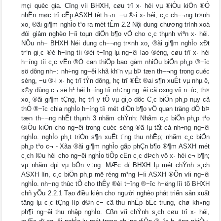
mçi quèc gia. Cïng víi BHXH, cøu trî x· héi vµ ®iÒu kiÖn ®Ó
nhËn møc trî cÊp ASXH tèt h¬n. −u ®·i x· héi, c¸c ch−¬ng tr×nh
xo¸ ®ãi gi¶m nghÌo t¹o ra mét tÊm 2.2 Nội dung chương trình xoá
đói giảm nghèo l−íi toµn diÖn b¶o vÖ cho c¸c thµnh viªn x· héi.
NÕu nh− BHXH Néi dung ch−¬ng tr×nh xo¸ ®ãi gi¶m nghÌo xÐt
trªn gi¸c ®é h−íng tíi ®èi t−îng lµ ng−êi lao ®éng, cøu trî x· héi
h−íng tíi c¸c vÊn ®Ò can thiÖp bao gåm nhiÒu biÖn ph¸p ®−îc
sö dông nh−: nh÷ng ng−êi khã kh¨n vµ bÞ tæn th−¬ng trong cuéc
sèng, −u ®·i x· hç trî tÝn dông, hç trî ®Êt ®ai s¶n xuÊt vµ nhµ ë,
x©y dùng c¬ së h¹ héi h−íng tíi nh÷ng ng−êi cã c«ng víi n−íc, th×
xo¸ ®ãi gi¶m tÇng, hç trî y tÕ vµ gi¸o dôc C¸c biÖn ph¸p nµy cã
thÓ ®−îc chia nghÌo h−íng tíi mét diÖn b¶o vÖ quan träng dÔ bÞ
tæn th−¬ng nhÊt thµnh 3 nhãm chÝnh: Nhãm c¸c biÖn ph¸p t¹o
®iÒu kiÖn cho ng−êi trong cuéc sèng ®ã lµ tất cả nh÷ng ng−êi
nghÌo. nghÌo ph¸t triÓn s¶n xuÊt t¨ng thu nhËp; nhãm c¸c biÖn
ph¸p t¹o c¬ - Xãa ®ãi gi¶m nghÌo gãp phÇn b¶o ®¶m ASXH mét
c¸ch l©u héi cho ng−êi nghÌo tiÕp cËn c¸c dÞch vô x· héi c¬ b¶n;
vµ nhãm dµi vµ bÒn v÷ng. MÆc dï BHXH lµ mét chÝnh s¸ch
ASXH lín, c¸c biÖn ph¸p më réng m¹ng l−íi ASXH ®Õn víi ng−êi
nghÌo. nh−ng thùc tÕ cho thÊy ®èi t−îng ®−îc h−ëng lîi tõ BHXH
chñ yÕu 2.2.1 Tạo điều kiện cho người nghèo phát triển sản xuất
tăng lµ c¸c tÇng líp d©n c− cã thu nhËp bËc trung, chø kh«ng
ph¶i ng−êi thu nhập nghÌo. Cßn víi chÝnh s¸ch cøu trî x· héi,