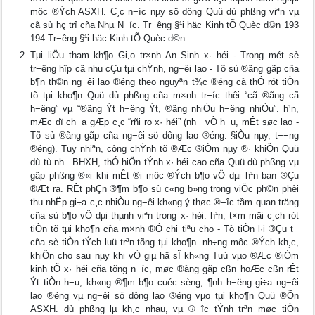
môc ®Ých ASXH. C¸c n−íc nµy sö dông Quü dù phßng viªn vµ
cã sù hç trî cña Nhµ N−íc. Tr−êng §¹i häc Kinh tÕ Quèc d©n 193
194 Tr−êng §¹i häc Kinh tÕ Quèc d©n
Tμi liÖu tham kh¶o Gi¸o tr×nh An Sinh x∙ héi - Trong mét sè
tr−êng hîp cã nhu cÇu tµi chÝnh, ng−êi lao - Tõ sù ®ãng gãp cña
b¶n th©n ng−êi lao ®éng theo nguyªn t¾c ®éng cã thÓ rót tiÒn
tõ tµi kho¶n Quü dù phßng cña m×nh tr−íc thêi “cã ®ãng cã
h−ëng” vµ “®ãng Ýt h−ëng Ýt, ®ãng nhiÒu h−ëng nhiÒu”. h¹n,
mÆc dï ch−a gÆp c¸c “rñi ro x· héi” (nh− vÒ h−u, mÊt søc lao -
Tõ sù ®ãng gãp cña ng−êi sö dông lao ®éng. §iÒu nµy, t−¬ng
®éng). Tuy nhiªn, còng chÝnh tõ ®Æc ®iÓm nµy ®· khiÕn Quü
dù tù nh− BHXH, thÓ hiÖn tÝnh x· héi cao cña Quü dù phßng vµ
gãp phßng ®«i khi mÊt ®i môc ®Ých b¶o vÖ dµi h¹n ban ®Çu
®Æt ra. RÊt phÇn ®¶m b¶o sù c«ng b»ng trong viÖc ph©n phèi
thu nhËp gi÷a c¸c nhiÒu ng−êi kh«ng ý thøc ®−îc tầm quan träng
cña sù b¶o vÖ dµi thµnh viªn trong x· héi. h¹n, t×m mäi c¸ch rót
tiÒn tõ tµi kho¶n cña m×nh ®Ó chi tiªu cho - Tõ tiÒn l·i ®Çu t−
cña sè tiÒn tÝch luü trªn tõng tµi kho¶n. nh÷ng môc ®Ých kh¸c,
khiÕn cho sau nµy khi vÒ giµ hä sÏ kh«ng Tuú vµo ®Æc ®iÓm
kinh tÕ x· héi cña tõng n−íc, møc ®ãng gãp cßn hoÆc cßn rÊt
Ýt tiÒn h−u, kh«ng ®¶m b¶o cuéc sèng, ¶nh h−ëng gi÷a ng−êi
lao ®éng vµ ng−êi sö dông lao ®éng vµo tµi kho¶n Quü ®Õn
ASXH. dù phßng lµ kh¸c nhau, vµ ®−îc tÝnh trªn møc tiÒn