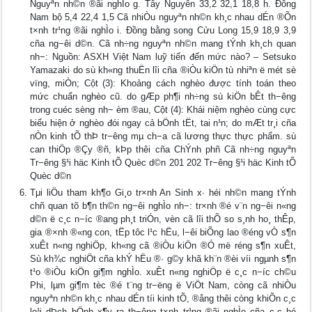
Nguyªn nh©n ®ãi nghÌo g. Tây Nguyên 33,2 32,1 18,8 h. Đông
Nam bộ 5,4 22,4 1,5 Cã nhiÒu nguyªn nh©n kh¸c nhau dÉn ®Õn
t×nh tr¹ng ®ãi nghÌo i. Đồng bằng song Cửu Long 15,9 18,9 3,9
cña ng−êi d©n. Cã nh÷ng nguyªn nh©n mang tÝnh kh¸ch quan
nh−: Nguồn: ASXH Việt Nam luỹ tiến đến mức nào? – Setsuko
Yamazaki do sù kh«ng thuËn lîi cña ®iÒu kiÖn tù nhiªn ë mét sè
vïng, miÒn; Cột (3): Khoảng cách nghèo được tính toán theo
mức chuẩn nghèo cũ. do gÆp ph¶i nh÷ng sù kiÖn bÊt th−êng
trong cuéc sèng nh− èm ®au, Cột (4): Khái niệm nghèo cùng cực
biểu hiện ở nghèo đói ngay cả bÖnh tËt, tai n¹n; do mÆt tr¸i cña
nÒn kinh tÕ thÞ tr−êng mµ ch−a cã lương thực thực phẩm. sù
can thiÖp ®Çy ®ñ, kÞp thêi cña ChÝnh phñ Cã nh÷ng nguyªn
Tr−êng §¹i häc Kinh tÕ Quèc d©n 201 202 Tr−êng §¹i häc Kinh tÕ
Quèc d©n
Tμi liÖu tham kh¶o Gi¸o tr×nh An Sinh x∙ héi nh©n mang tÝnh
chñ quan tõ b¶n th©n ng−êi nghÌo nh−: tr×nh ®é v¨n ng−êi n«ng
d©n ë c¸c n−íc ®ang ph¸t triÓn, vèn cã lîi thÕ so s¸nh ho¸ thÊp,
gia ®×nh ®«ng con, tËp tôc l¹c hËu, l−êi biÕng lao ®éng vÒ s¶n
xuÊt n«ng nghiÖp, kh«ng cã ®iÒu kiÖn ®Ó më réng s¶n xuÊt,
Sù kh¾c nghiÖt cña khÝ hËu ®· g©y khã kh¨n ®èi víi ngµnh s¶n
t¹o ®iÒu kiÖn gi¶m nghÌo. xuÊt n«ng nghiÖp ë c¸c n−íc ch©u
Phi, lµm gi¶m tèc ®é t¨ng tr−ëng ë ViÖt Nam, còng cã nhiÒu
nguyªn nh©n kh¸c nhau dÉn tíi kinh tÕ, ®ång thêi còng khiÕn c¸c
lo¹i dÞch bÖnh x¶y ra th−êng t×nh tr¹ng ®ãi nghÌo cña c¸c hé