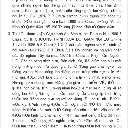
gi÷a nh÷ng ng−êi lao ®éng víi nhau, mµ ®−îc chia Thái Bình
dương theo tµi kho¶n c¸ nh©n cña tõng ng−êi lao ®éng, nh−ng
nguån tµi Fi-ji 1976 7 7 Chưa chÝnh h×nh thµnh trªn tõng tµi
kho¶n ®Òu bao gåm: Ki-ri-ba-ti 1980 5 5 Chưa Tr−êng §¹i häc
Kinh tÕ Quèc d©n 195 196 Tr−êng §¹i häc Kinh tÕ Quèc d©n
Tμi liÖu tham kh¶o Gi¸o tr×nh An Sinh x∙ héi Pa-pua Niu 1986 5
Chưa 7,5 II. CHƯƠNG TRÌNH XOÁ ĐÓI GIẢM NGHÈO Ghi-nê
Tu-va-lu 1986 5 5 Chưa 2.1 Xoá đói giảm nghèo với An sinh xã
hội Va-nu-a-tu 1986 3 3 Chưa 2.1.1 Đói nghèo và nguyên nhân
của đói nghèo Tây Sa-moa 1972 5 5 Chưa a. Kh¸i niÖm Nguồn:
ILO, Các chương trình hưu, Bản dịch. Xo¸ ®ãi gi¶m nghÌo lµ mét
trong nh÷ng môc tiªu quèc gia Tû lÖ ®ãng gãp cña ng−êi lao
®éng vµ ng−êi sö dông lao ®éng quan träng cña c¸c n−íc trªn
thÕ giíi, ®Æc biÖt lµ ë c¸c n−íc ch−a lµ kh¸c nhau ë mçi n−íc.
Nh−ng nh×n chung, møc ®ãng gãp gi÷a ph¸t triÓn. VËy thÕ nµo
lµ ®ãi nghÌo? hai bªn lµ b»ng nhau hoÆc ë mét sè n−íc ng−êi sö
dông lao ®éng §ãi nghÌo, hiÓu theo nghÜa chung, lµ t×nh tr¹ng
thiÕu hôt ®ãng cao h¬n người lao động. T−¬ng tù nh− BHXH,
viÖc x¸c ®Þnh nh÷ng ®iÒu kiÖn cÇn thiÕt ®Ó ®¶m b¶o møc
sèng tèi thiÓu cña mét tû lÖ ®ãng gãp cña c¸c bªn võa dùa trªn
®iÒu kiÖn kinh tÕ cña mçi c¸ nh©n hay mét céng ®ång d©n c−.
Theo c¸ch hiÓu nµy, ®ãi nghÌo n−íc, võa ®¶m b¶o cho sè tiÒn
tÝch luü trªn tµi kho¶n ®em l¹i là t×nh tr¹ng thiÕu hôt nh÷ng ®iÒu