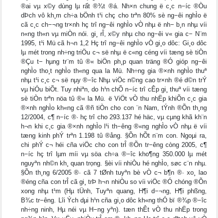
®ai vµ x©y dùng lµ rất ®¾t ®á. Nh×n chung ë c¸c n−íc ®Òu
dÞch vô kh¸m ch÷a bÖnh t¹i chç cho trªn 80% sè ng−êi nghÌo ë
cã c¸c ch−¬ng tr×nh hç trî ng−êi nghÌo vÒ nhµ ë nh− b¸n nhµ víi
n«ng th«n vµ miÒn nói. gi¸ rÎ, x©y nhµ cho ng−êi v« gia c− N¨m
1995, t¹i Mü cã h¬n 1,2 Hç trî ng−êi nghÌo vÒ gi¸o dôc: Gi¸o dôc
lµ mét trong nh÷ng triÖu c¬ së nhµ ë c«ng céng víi tæng sè tiÒn
®Çu t− hµng tr¨m tû ®« biÖn ph¸p quan träng ®Ó gióp ng−êi
nghÌo tho¸t nghÌo th«ng qua la Mü. Nh÷ng gia ®×nh nghÌo thuª
nhµ t¹i c¸c c¬ së nµy ®−îc Nhµ viÖc n©ng cao tr×nh ®é d©n trÝ
vµ hiÓu biÕt. Tuy nhiªn, do h¹n chÕ n−íc trî cÊp gi¸ thuª víi tæng
sè tiÒn trªn nöa tû ®« la Mü. ë ViÖt vÒ thu nhËp khiÕn c¸c gia
®×nh nghÌo kh«ng cã ®ñ tiÒn cho con ¨n Nam, tÝnh ®Õn th¸ng
12/2004, c¶ n−íc ®· hç trî cho 293.137 hé häc, vµ cµng khã kh¨n
h¬n khi c¸c gia ®×nh nghÌo l¹i th−êng ®«ng nghÌo vÒ nhµ ë víi
tæng kinh phÝ trªn 1.198 tû ®ång. §Õn hÕt n¨m con. Ngoµi ra,
chi phÝ c¬ héi cña viÖc cho con trÎ ®Õn tr−êng còng 2005, c¶
n−íc hç trî lµm míi vµ söa ch÷a ®−îc kho¶ng 350.000 lµ mét
nguyªn nh©n kh¸ quan trọng. §èi víi nhiÒu hé nghÌo, søc c¨n nhµ.
§Õn th¸ng 6/2005 ®· cã 7 tØnh tuyªn bè vÒ c¬ b¶n ®· xo¸ lao
®éng cña con trÎ cã gi¸ trÞ h¬n nhiÒu so víi viÖc ®Ó chóng ®Õn
xong nhµ t¹m (Hµ tÜnh, Tuyªn quang, H¶i d−¬ng, H¶i phßng,
B¾c tr−êng. Lîi Ých dµi h¹n cña gi¸o dôc kh«ng thÓ bï ®¾p ®−îc
nh÷ng ninh, Hµ néi vµ H−ng yªn). tæn thÊt vÒ thu nhËp trong