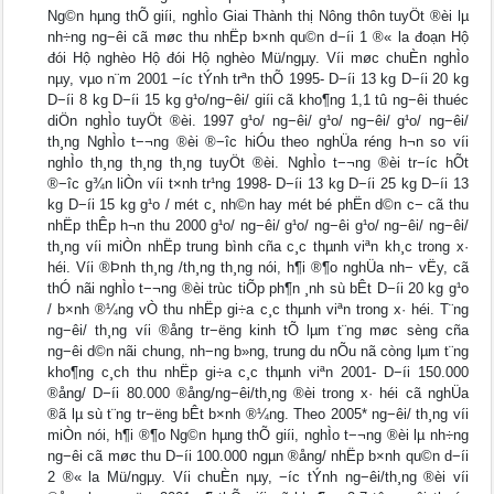
Ng©n hµng thÕ giíi, nghÌo Giai Thành thị Nông thôn tuyÖt ®èi lµ
nh÷ng ng−êi cã møc thu nhËp b×nh qu©n d−íi 1 ®« la đoạn Hộ
đói Hộ nghèo Hộ đói Hộ nghèo Mü/ngµy. Víi møc chuÈn nghÌo
nµy, vµo n¨m 2001 −íc tÝnh trªn thÕ 1995- D−íi 13 kg D−íi 20 kg
D−íi 8 kg D−íi 15 kg g¹o/ng−êi/ giíi cã kho¶ng 1,1 tû ng−êi thuéc
diÖn nghÌo tuyÖt ®èi. 1997 g¹o/ ng−êi/ g¹o/ ng−êi/ g¹o/ ng−êi/
th¸ng NghÌo t−¬ng ®èi ®−îc hiÓu theo nghÜa réng h¬n so víi
nghÌo th¸ng th¸ng th¸ng tuyÖt ®èi. NghÌo t−¬ng ®èi tr−íc hÕt
®−îc g¾n liÒn víi t×nh tr¹ng 1998- D−íi 13 kg D−íi 25 kg D−íi 13
kg D−íi 15 kg g¹o / mét c¸ nh©n hay mét bé phËn d©n c− cã thu
nhËp thÊp h¬n thu 2000 g¹o/ ng−êi/ g¹o/ ng−êi g¹o/ ng−êi/ ng−êi/
th¸ng víi miÒn nhËp trung bình cña c¸c thµnh viªn kh¸c trong x·
héi. Víi ®Þnh th¸ng /th¸ng th¸ng nói, h¶i ®¶o nghÜa nh− vËy, cã
thÓ nãi nghÌo t−¬ng ®èi trùc tiÕp ph¶n ¸nh sù bÊt D−íi 20 kg g¹o
/ b×nh ®¼ng vÒ thu nhËp gi÷a c¸c thµnh viªn trong x· héi. T¨ng
ng−êi/ th¸ng víi ®ång tr−ëng kinh tÕ lµm t¨ng møc sèng cña
ng−êi d©n nãi chung, nh−ng b»ng, trung du nÕu nã còng lµm t¨ng
kho¶ng c¸ch thu nhËp gi÷a c¸c thµnh viªn 2001- D−íi 150.000
®ång/ D−íi 80.000 ®ång/ng−êi/th¸ng ®èi trong x· héi cã nghÜa
®ã lµ sù t¨ng tr−ëng bÊt b×nh ®¼ng. Theo 2005* ng−êi/ th¸ng víi
miÒn nói, h¶i ®¶o Ng©n hµng thÕ giíi, nghÌo t−¬ng ®èi lµ nh÷ng
ng−êi cã møc thu D−íi 100.000 ngµn ®ång/ nhËp b×nh qu©n d−íi
2 ®« la Mü/ngµy. Víi chuÈn nµy, −íc tÝnh ng−êi/th¸ng ®èi víi