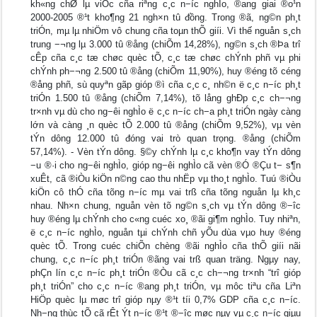
kh«ng chØ lµ viÖc cña riªng c¸c n−íc nghÌo, ®ang giai ®o¹n
2000-2005 ®¹t kho¶ng 21 ngh×n tû đồng. Trong ®ã, ng©n ph¸t
triÓn, mµ lµ nhiÖm vô chung cña toµn thÕ giíi. Vì thế nguån s¸ch
trung −¬ng lµ 3.000 tû ®ång (chiÕm 14,28%), ng©n s¸ch ®Þa trî
cÊp cña c¸c tæ chøc quèc tÕ, c¸c tæ chøc chÝnh phñ vµ phi
chÝnh ph−¬ng 2.500 tû ®ång (chiÕm 11,90%), huy ®éng tõ céng
®ång phñ, sù quyªn gãp gióp ®ì cña c¸c c¸ nh©n ë c¸c n−íc ph¸t
triÓn 1.500 tû ®ång (chiÕm 7,14%), tõ lång ghÐp c¸c ch−¬ng
tr×nh vµ dù cho ng−êi nghÌo ë c¸c n−íc ch−a ph¸t triÓn ngày càng
lớn và càng ¸n quèc tÕ 2.000 tû ®ång (chiÕm 9,52%), vµ vèn
tÝn dông 12.000 tû đóng vai trò quan trọng. ®ång (chiÕm
57,14%). - Vèn tÝn dông. §©y chÝnh lµ c¸c kho¶n vay tÝn dông
−u ®·i cho ng−êi nghÌo, gióp ng−êi nghÌo cã vèn ®Ó ®Çu t− s¶n
xuÊt, cã ®iÒu kiÖn n©ng cao thu nhËp vµ tho¸t nghÌo. Tuú ®iÒu
kiÖn cô thÓ cña tõng n−íc mµ vai trß cña tõng nguån lµ kh¸c
nhau. Nh×n chung, nguån vèn tõ ng©n s¸ch vµ tÝn dông ®−îc
huy ®éng lµ chÝnh cho c«ng cuéc xo¸ ®ãi gi¶m nghÌo. Tuy nhiªn,
ë c¸c n−íc nghÌo, nguån tµi chÝnh chñ yÕu dùa vµo huy ®éng
quèc tÕ. Trong cuéc chiÕn chèng ®ãi nghÌo cña thÕ giíi nãi
chung, c¸c n−íc ph¸t triÓn ®ãng vai trß quan träng. Ngµy nay,
phÇn lín c¸c n−íc ph¸t triÓn ®Òu cã c¸c ch−¬ng tr×nh “trî gióp
ph¸t triÓn” cho c¸c n−íc ®ang ph¸t triÓn, vµ môc tiªu cña Liªn
HiÖp quèc lµ møc trî gióp nµy ®¹t tíi 0,7% GDP cña c¸c n−íc.
Nh−ng thùc tÕ cã rÊt Ýt n−íc ®¹t ®−îc møc nµy vµ c¸c n−íc giµu