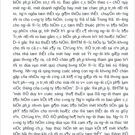
biÖn ph¸p kiÓm so¸t rñi ro. Bao gåm c¸c biÖn theo c¬ chÕ nµy
mét ng−êi, mét doanh nghiÖp hay mét tæ chøc ph¸p tr¸nh nÐ rñi
ro, ng¨n ngõa tæn thÊt vµ gi¶m thiÓu tæn thÊt. chuyÓn nh−îng
rñi ro cho c«ng ty b¶o hiÓm, c«ng ty ®ã sÏ båi Trong ®ã: th−êng
cho ng−êi ®−îc b¶o hiÓm c¸c tæn thÊt thuéc ph¹m vi b¶o hiÓm
vµ ph©n chia gi¸ trÞ thiÖt h¹i gi÷a tÊt c¶ nh÷ng ng−êi ®−îc b¶o
Tr¸nh nÐ rñi ro bao gåm c¸c biÖn ph¸p nh»m lo¹i trõ hoÆc hiÓm”.
D−íi gãc ®é kü thuËt b¶o hiÓm, BHTM ®−îc hiÓu lµ “biÖn kh«ng
cho rñi ro cã c¬ héi x¶y ra. Ch¼ng h¹n, ®Ó tr¸nh nÐ tai n¹n ph¸p
chia nhá tæn thÊt cña mét hay mét sè Ýt ng−êi khi gÆp mét
giao th«ng x¶y ra, cã thÓ chän gi¶i ph¸p kh«ng tham gia giao lo¹i
rñi ro dùa vµo mét quü chung b»ng tiÒn ®−îc lËp bëi sù ®ãng
th«ng. Nh−ng râ rµng trong cuéc sèng con ng−êi kh«ng thÓ chän
gãp cña nhiÒu ng−êi cïng cã kh¶ n¨ng gÆp rñi ro ®ã th«ng qua
ho¹t ph−¬ng ¸n tr¸nh nÐ cho mäi rñi ro v× con ng−êi cÇn ph¶i lµm
viÖc ®éng cña c«ng ty b¶o hiÓm”. D−íi gãc ®é ph¸p lý, BHTM lµ
“mét ®Ó duy tr× cuéc sèng. tho¶ thuËn qua ®ã ng−êi tham gia
b¶o hiÓm cam kÕt tr¶ cho c«ng ty Ng¨n ngõa rñi ro bao gåm c¸c
biÖn ph¸p nh»m lµm gi¶m møc b¶o hiÓm mét kho¶n tiÒn gäi lµ
phÝ b¶o hiÓm cho m×nh hoÆc cho ®é tæn thÊt do rñi ro g©y
nªn. Ch¼ng h¹n, ®Ó ®Ò phßng ho¶ ho¹n ng−êi thøc ba. Ng−îc l¹i
c«ng ty b¶o hiÓm còng dùa vµo ®ã cam x¶y ra ng−êi ra thùc tèt
viÖc phßng ch¸y, hay thùc hiÖn tèt an toµn kÕt tr¶ mét kho¶n
tiÒn båi th−êng khi cã rñi ro x¶y ra g©y tæn thÊt”. lao ®éng ®Ó