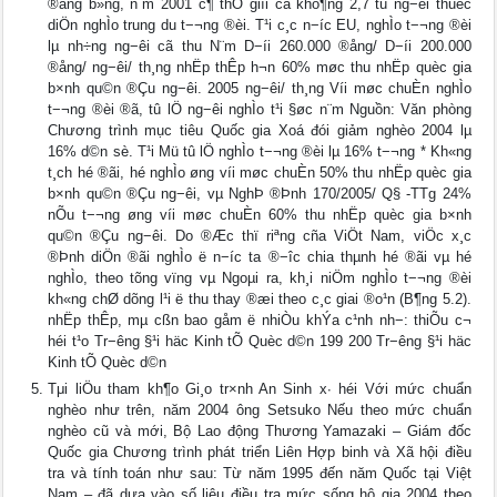
®ång b»ng, n¨m 2001 c¶ thÕ giíi cã kho¶ng 2,7 tû ng−êi thuéc
diÖn nghÌo trung du t−¬ng ®èi. T¹i c¸c n−íc EU, nghÌo t−¬ng ®èi
lµ nh÷ng ng−êi cã thu N¨m D−íi 260.000 ®ång/ D−íi 200.000
®ång/ ng−êi/ th¸ng nhËp thÊp h¬n 60% møc thu nhËp quèc gia
b×nh qu©n ®Çu ng−êi. 2005 ng−êi/ th¸ng Víi møc chuÈn nghÌo
t−¬ng ®èi ®ã, tû lÖ ng−êi nghÌo t¹i §øc n¨m Nguồn: Văn phòng
Chương trình mục tiêu Quốc gia Xoá đói giảm nghèo 2004 lµ
16% d©n sè. T¹i Mü tû lÖ nghÌo t−¬ng ®èi lµ 16% t−¬ng * Kh«ng
t¸ch hé ®ãi, hé nghÌo øng víi møc chuÈn 50% thu nhËp quèc gia
b×nh qu©n ®Çu ng−êi, vµ NghÞ ®Þnh 170/2005/ Q§ -TTg 24%
nÕu t−¬ng øng víi møc chuÈn 60% thu nhËp quèc gia b×nh
qu©n ®Çu ng−êi. Do ®Æc thï riªng cña ViÖt Nam, viÖc x¸c
®Þnh diÖn ®ãi nghÌo ë n−íc ta ®−îc chia thµnh hé ®ãi vµ hé
nghÌo, theo tõng vïng vµ Ngoµi ra, kh¸i niÖm nghÌo t−¬ng ®èi
kh«ng chØ dõng l¹i ë thu thay ®æi theo c¸c giai ®o¹n (B¶ng 5.2).
nhËp thÊp, mµ cßn bao gåm ë nhiÒu khÝa c¹nh nh−: thiÕu c¬
héi t¹o Tr−êng §¹i häc Kinh tÕ Quèc d©n 199 200 Tr−êng §¹i häc
Kinh tÕ Quèc d©n
Tμi liÖu tham kh¶o Gi¸o tr×nh An Sinh x∙ héi Với mức chuẩn
nghèo như trên, năm 2004 ông Setsuko Nếu theo mức chuẩn
nghèo cũ và mới, Bộ Lao động Thương Yamazaki – Giám đốc
Quốc gia Chương trình phát triển Liên Hợp binh và Xã hội điều
tra và tính toán như sau: Từ năm 1995 đến năm Quốc tại Việt
Nam – đã dựa vào số liệu điều tra mức sống hộ gia 2004 theo