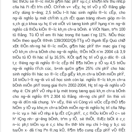
téc thiÓu sè ®−îc miÔn gi¶m häc phÝ vµ c¸c kho¶n khi thu nhËp
cña hä l¹i rÊt h¹n chÕ. ChÝnh v× vËy, hç trî vÒ y tÕ ®ãng gãp
x©y dùng tr−êng; 2,5 triÖu l−ît häc sinh nghÌo ®−îc cÊp, cho
ng−êi nghÌo lµ mét chÝnh s¸ch rÊt quan träng nh»m gióp m−în
s¸ch gi¸o khoa vµ hç tî vë viÕt víi tæng kinh phÝ hµng n¨m ng−êi
nghÌo cã ®iÒu kiÖn ®−îc kh¸m ch÷a bÖnh. ë ViÖt Nam, trªn 100
tû ®ång. Tû lÖ trÎ em ®i häc trong ®é tuæi t¨ng 11%. NÕu thùc
hiÖn theo quyÕt ®Þnh 139/2002/Q§-TTg vÒ thµnh lËp Quü chØ
xÐt ®Õn nh÷ng hé ®−îc miÔn, gi¶m häc phÝ th× møc gia t¨ng
vÒ kh¸m ch÷a bÖnh cho ng−êi nghÌo, ®Õn hÕt n¨m 2004 cã 3,9
triÖu tû lÖ ®i häc sÏ lµ 16,5%. KÕt qu¶ hç trî vÒ gi¸o dôc ®· cã
t¸c ®éng ng−êi nghÌo ®−îc cÊp thÎ B¶o hiÓm y tÕ vµ 4,5 triÖu
ng−êi nghÌo tÝch cùc, b×nh qu©n gi¶m 25% chi phÝ cho häc
sinh nghÌo ®i häc so ®−îc cÊp giÊy kh¸m ch÷a bÖnh miÔn phÝ,
14 triÖu l−ît ng−êi víi số học sinh còn lại. nghÌo ®−îc kh¸m ch÷a
bÖnh miÔn phÝ trong giai ®o¹n 2002-2004, Hç trî ng−êi nghÌo vÒ
nhµ ë: Chi phÝ vÒ nhµ ë lµ mét trong tæng quü kh¸m ch÷a bÖnh
cho ng−êi nghÌo ®¹t 2.304 tû ®ång. nh÷ng chi phÝ lín ®èi víi
ng−êi d©n nãi chung. V× vËy, ®èi víi Còng víi viÖc cÊp thÓ b¶o
hiÓm y tÕ vµ kho¸m ch÷a bÖnh miÔn ng−êi nghÌo hç trî cña Nhµ
n−íc vµ x· héi vÒ nhµ ë lµ rÊt cÇn phÝ, c¸c ®iÒu kiÖn vÒ c¬ së
h¹ tÇng nh− gi−êng bÖnh, tr¹m y tÕ, sè thiÕt, ®Æc biÖt ë c¸c
n−íc ph¸t triÓn vµ ë c¸c khu ®« thÞ khi mµ chi l−îng y b¸c sü
tuyÕn x· đã t¨ng lªn ®¸ng kÓ, ®¶m b¶o cung cÊp phÝ vÒ ®Êt