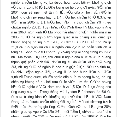
nghÌo, chiÕm kh«ng xo¸ bá được hoµn toµn, bëi v× kho¶ng c¸ch
vÒ thu nhËp lµ tû lÖ 15,66% tæng sè hé trong c¶ n−íc; ®Õn n¨m
2004, con sè nµy mét tån t¹i tÊt yÕu cña x· héi, vÊn ®Ò lµ
kho¶ng c¸ch nµy réng hay lµ 1,4 triÖu hé, chiÕm tû lÖ 8,3%; vµ
®Õn n¨m 2005 lµ 1,1 triÖu hé, hÑp mà thôi. chiÕm 7% (theo
chuÈn nghÌo 2001). Tuy nhiªn, nÕu tÝnh theo T¹i Mü, vµo nh÷ng
n¨m 1960, nÒn kinh tÕ Mü phôc håi nhanh chuÈn nghÌo míi n¨m
2005, tû lÖ hé nghÌo trªn toµn quèc n¨m chãng sau cuéc §¹i
khñng ho¶ng nh÷ng n¨m 1930, vµ ®¹t tíi sù 2005 sÏ t¨ng lªn lµ
21,85%. So s¸nh víi chuÈn nghÌo cña c¸c n−íc phån vinh ch−a
tõng cã. Song thùc tÕ cho thÊy kh«ng ph¶i ai còng trong khu vùc
nh− Malaysia, Th¸i Lan, th× chuÈn nghÌo cña n−íc ta ®−îc h−ëng
thµnh qu¶ phån vinh ®ã. NhiÒu ng−êi, do ®iÒu kiÖn chØ b»ng
2/3, nh−ng tû lÖ hé nghÌo l¹i cao h¬n gÇn 2 lÇn. NÕu so sinh ra,
®· chÞu c¶nh nghÌo ®ãi, kh«ng ®−îc häc hµnh ®Õn n¬i ®Õn
s¸nh víi Trung quèc, chuÈn nghÌo cña n−íc ta ngang b»ng, nh−ng
chèn vµ kh«ng cã c¬ héi t×m ®−îc viÖc lµm tèt. ChÝnh nh÷ng
bÊt tû lÖ nghÌo ë ViÖt Nam cao h¬n 1,5 lÇn. D−íi t¸c ®éng cña
t¨ng c«ng nµy mµ Tæng thèng Mü Lyndon B Johnson lóc ®ã ®·
®−a ra tr−ëng kinh tÕ, kho¶ng c¸ch vÒ thu nhËp ë ViÖt Nam
®ang cã xu “cuéc chiÕn chèng ®ãi nghÌo”. Mét sè ch−¬ng tr×nh
®Æt môc tiªu h−íng gia t¨ng. Chªnh lÖch vÒ thu nhËp gi÷a 20%
nhãm giµu vµ vµo viÖc b¶o ®¶m mét “tÊm l¸ ch¾n an toµn” cho
nh÷ng ng−êi cÇn 20% nhãm nghÌo tõ 4,3 lÇn n¨m 1993 ®· t¨ng lªn