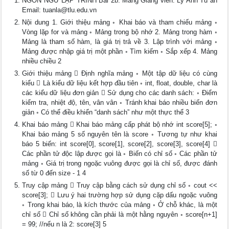
NGÔN NGỮ LẬP TRÌNH Bài 2b: Mảng Giảng viên: Lý Anh Tu ấn
Email:
tuanla@tlu.edu.vn
Nội dung 1. Giới thiệu mảng ◦ Khai báo và tham chiếu mảng ◦
Vòng lặp for và mảng ◦ Mảng trong bộ nhớ 2. Mảng trong hàm ◦
Mảng là tham số hàm, là giá trị trả về 3. Lập trình với mảng ◦
Mảng được nhập giá trị một phần ◦ Tìm kiếm ◦ Sắp xếp 4. Mảng
nhiều chiều 2
Giới thiệu mảng  Định nghĩa mảng ◦ Một tập dữ liệu có cùng
kiểu  Là kiểu dữ liệu kết hợp đầu tiên ◦ int, float, double, char là
các kiểu dữ liệu đơn giản  Sử dụng cho các danh sách: ◦ Điểm
kiểm tra, nhiệt độ, tên, vân vân ◦ Tránh khai báo nhiều biến đơn
giản ◦ Có thể điều khiển “danh sách” như một thực thể 3
Khai báo mảng  Khai báo mảng cấp phát bộ nhớ int score[5]; ◦
Khai báo mảng 5 số nguyên tên là score ◦ Tương tự như khai
báo 5 biến: int score[0], score[1], score[2], score[3], score[4] 
Các phần tử độc lập được gọi là ◦ Biến có chỉ số ◦ Các phần tử
mảng ◦ Giá trị trong ngoặc vuông được gọi là chỉ số, được đánh
số từ 0 đến size - 1 4
Truy cập mảng  Truy cập bằng cách sử dụng chỉ số ◦ cout <<
score[3];  Lưu ý hai trường hợp sử dụng cặp dấu ngoặc vuông
◦ Trong khai báo, là kích thước của mảng ◦ Ở chỗ khác, là một
chỉ số  Chỉ số không cần phải là một hằng nguyên ◦ score[n+1]
= 99; //nếu n là 2: score[3] 5