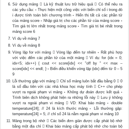
Sử dụng mảng  Là kỹ thuật lưu trữ hiệu quả  Có thể nêu ra
các yêu cầu: ◦ Thực hiện một công việc với biến chỉ số i trong đó
i được tính toán bởi chương trình ◦ Hiển thị tất cả các phần tử
của mảng score ◦ Nhập giá trị cho các phần tử của mảng score ◦
Tìm giá trị lớn nhất trong mảng score ◦ Tìm giá trị bé nhất trong
mảng score 6
Ví dụ về mảng 7
Ví dụ về mảng 8
Vòng lặp for với mảng  Vòng lặp đếm tự nhiên ◦ Rất phù hợp
với việc đếm các phần tử của một mảng  Ví dụ: for (idx = 0;
idx<5; idx++) { cout << score[idx] << "off by " << max –
score[idx] << endl; } ◦ Biến điều khiển vòng lặp (idx) đếm từ 0 – 5
9
Lỗi thường gặp với mảng  Chỉ số mảng luôn bắt đầu bằng 0  0
là số đầu tiên với các nhà khoa học máy tính  C++ cho phép
vượt ra ngoài phạm vi mảng ◦ Không dự đoán được kết quả ◦
Trình biên dịch không phát hiện ra những lỗi này  Lưu ý không
vượt ra ngoài phạm vi mảng  VD: Khai báo mảng ◦ double
temperature[24]; // 24 là kích thước mảng ◦ Lỗi thường gặp:
temperature[24] = 5; // chỉ số 24 là nằm ngoài phạm vi mảng 10
Mảng trong bộ nhớ  Các biến đơn giản được cấp phát bộ nhớ
bằng một địa chỉ  Khai báo mảng cấp phát bộ nhớ cho toàn bộ