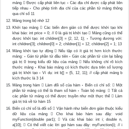
mảng  Được cấp phát liên tục ◦ Các địa chỉ được cấp phát liên
tiếp nhau ◦ Cho phép tính địa chỉ của các phần tử mảng thông
qua chỉ số 11
Mảng trong bộ nhớ 12
Khởi tạo mảng  Các biến đơn giản có thể được khởi tạo khi
khai báo: int price = 0; // 0 là giá trị khởi tạo  Mảng cũng có thể
được khởi tạo: int children[3] = {2, 12, 1}; ◦ Tương đương với:
int children[3]; children[0] = 2; children[1] = 12; children[2] = 1; 13
Mảng khởi tạo tự động  Nếu tập có ít giá trị hơn kích thước
mảng: ◦ Gán từ phần tử đầu tiên ◦ Gán các phần tử còn lại bằng
giá trị 0 trong kiểu dữ liệu của mảng  Nếu không chỉ rõ kích
thước mảng ◦ Khai báo mảng có kích thước dựa trên số lượng
giá trị khởi tạo ◦ Ví dụ: int b[] = {5, 12, 11}; // cấp phát mảng b
kích thước là 3 14
Mảng trong hàm  Làm đối số của hàm ◦ Biến có chỉ số:  Một
phần tử mảng có thể là tham số hàm ◦ Toàn bộ mảng:  Tất cả
các phần tử mảng có thể được truyền như một thực thể  Làm
giá trị trả về từ hàm 15
Biến có chỉ số là đối số  Vận hành như biến đơn giản thuộc kiểu
dữ liệu của mảng  Cho khai báo hàm sau đây: void
myFunction(double par1);  Và các khai báo: int i; double n,
a[10];  Có thể viết các lời gọi hàm sau đây: myFunction(i); // i