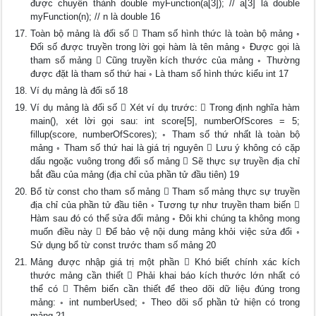
được chuyển thành double myFunction(a[3]); // a[3] là double
myFunction(n); // n là double 16
Toàn bộ mảng là đối số  Tham số hình thức là toàn bộ mảng ◦
Đối số được truyền trong lời gọi hàm là tên mảng ◦ Được gọi là
tham số mảng  Cũng truyền kích thước của mảng ◦ Thường
được đặt là tham số thứ hai ◦ Là tham số hình thức kiểu int 17
Ví dụ mảng là đối số 18
Ví dụ mảng là đối số  Xét ví dụ trước:  Trong định nghĩa hàm
main(), xét lời gọi sau: int score[5], numberOfScores = 5;
fillup(score, numberOfScores); ◦ Tham số thứ nhất là toàn bộ
mảng ◦ Tham số thứ hai là giá trị nguyên  Lưu ý không có cặp
dấu ngoặc vuông trong đối số mảng  Sẽ thực sự truyền địa chỉ
bắt đầu của mảng (địa chỉ của phần tử đầu tiên) 19
Bổ từ const cho tham số mảng  Tham số mảng thực sự truyền
địa chỉ của phần tử đầu tiên ◦ Tương tự như truyền tham biến 
Hàm sau đó có thể sửa đổi mảng ◦ Đôi khi chúng ta không mong
muốn điều này  Để bảo vệ nội dung mảng khỏi việc sửa đổi ◦
Sử dụng bổ từ const trước tham số mảng 20
Mảng được nhập giá trị một phần  Khó biết chính xác kích
thước mảng cần thiết  Phải khai báo kích thước lớn nhất có
thể có  Thêm biến cần thiết để theo dõi dữ liệu đúng trong
mảng: ◦ int numberUsed; ◦ Theo dõi số phần tử hiện có trong
mảng 21