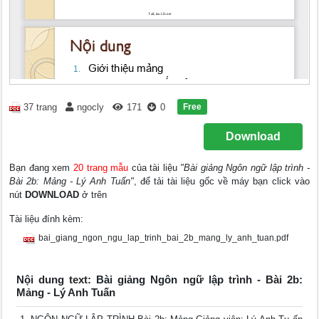
Free
37 trang
ngocly
171
0
Download
Bạn đang xem
20 trang mẫu
của tài liệu
"Bài giảng Ngôn ngữ lập trình -
Bài 2b: Mảng - Lý Anh Tuấn"
, để tải tài liệu gốc về máy bạn click vào
nút
DOWNLOAD
ở trên
Tài liệu đính kèm:
bai_giang_ngon_ngu_lap_trinh_bai_2b_mang_ly_anh_tuan.pdf
Nội dung text: Bài giảng Ngôn ngữ lập trình - Bài 2b:
Mảng - Lý Anh Tuấn