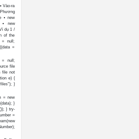
 • Vào-ra
 • Phương
le • new
), • new
Ví dụ 1 /
h of the
 = null;
((data =
 = null;
urce file
 file not
tion e) {
iles"); }
in = new
(data); }
); } try-
qNumber =
eam(new
Number);