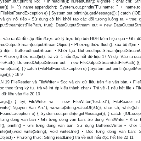
tem.out.println("No:" + in.readInt()); in.readChar(); //ignore ':' char chr; Str
r()) != ':') name.append(chr); System.out.println("Fullname: " + name.toSt
h (FileNotFoundException e) { System.out.println(e.getMessage()); } catch (IO
 và ghi nối tiếp • Sử dụng cờ khi khởi tạo các đối tượng luồng ra: • true: g
tputStream(dstFilePath, true); DataOutputStream out = new DataOutputSt
vào ra đã đề cập đến được xử lý trực tiếp bởi HĐH kém hiệu quả • Ghi dữ
eredOutputStream(outputStreamObject) • Phương thức flush(): xóa bộ đệm 
bộ đệm: BufferedInputStream • Khởi tạo: BufferedInputStream(inputStreamO
 • Phương thức read(int): trả về -1 nếu đọc hết dữ liệu 17 Ví dụ- Vào ra qu
ilePath); BuferredOutputStream out = new FileOutputStream(dstFilePath) ){ i
out.write(data); } } catch (FileNotFoundException e) { System.out.println(e.getMe
ge()); } 18 9
FileReader và FileWriter • Đọc và ghi dữ liệu trên file văn bản. • File
 theo từng ký tự, trả về int ép kiểu thành char • Trả về -1 nếu hết file • Fil
 dữ liệu vào file 20 10
rgs[]) { try( FileWriter wr = new FileWriter("test.txt"); FileReader 
wr.write(":Nguyen Van An:"); wr.write(String.valueOf(9.5)); char ch; while((ch
NotFoundException e) { System.out.println(e.getMessage()); } catch (IOExcept
eo từng dòng văn bản • Ghi từng dòng văn bản: Sử dụng PrintWriter • Khởi 
intf(), println() • Ghi từng dòng văn bản: Sử dụng BufferedWriter • Khởi 
rite(int),void write(String), void writeLIne() • Đọc từng dòng văn bản:
ject) • Phương thức: String readLine() trả về null nếu đọc hết file 22 11