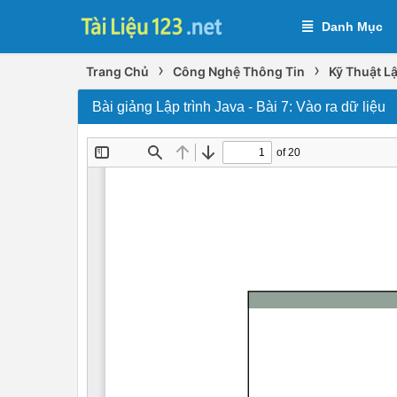
Danh Mục
›
›
Trang Chủ
Công Nghệ Thông Tin
Kỹ Thuật Lậ
Bài giảng Lập trình Java - Bài 7: Vào ra dữ liệu