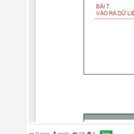
Free
21 trang
ngocly
726
0