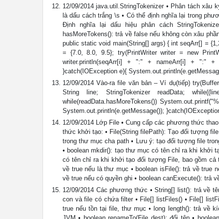
12/09/2014 java.util.StringTokenizer • Phân tách xâu k
là dấu cách trắng \s • Có thể định nghĩa lại trong phư
Định nghĩa lại dấu hiệu phân cách StringTokenizer(
hasMoreTokens(): trả về false nếu không còn xâu phần
public static void main(String[] args) { int seqArr[] = 
= {7.0, 8.0, 9.5}; try(PrintWriter writer = new PrintW
writer.println(seqArr[i] + ":" + nameArr[i] + ":" + 
}catch(IOException e){ System.out.println(e.getMessage
12/09/2014 Vào-ra file văn bản – Ví dụ(tiếp) try(Buff
String line; StringTokenizer readData; while((li
while(readData.hasMoreTokens()) System.out.printf("%s
System.out.println(e.getMessage()); }catch(IOException
12/09/2014 Lớp File • Cung cấp các phương thức thao 
thức khởi tạo: • File(String filePath): Tạo đối tượng fil
trong thư mục cha path • Lưu ý: tạo đối tượng file tr
• boolean mkdir(): tạo thư mục có tên chỉ ra khi khởi 
có tên chỉ ra khi khởi tạo đối tượng File, bao gồm cả t
về true nếu là thư mục • boolean isFile(): trả về true 
về true nếu có quyền ghi • boolean canExecute(): trả về
12/09/2014 Các phương thức • String[] list(): trả về tên
con và file có chứa filter • File[] listFiles() • File[] lis
true nếu tồn tại file, thư mục • long length(): trả về 
JVM • boolean renameTo(File dest): đổi tên • boolean