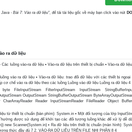
 Java - Bài 7: Vào ra dữ liệu"
, để tải tài liệu gốc về máy bạn click vào nút
D
ào ra dữ liệu
c luồng vào-ra dữ liệu • Vào-ra dữ liệu trên thiết bị chuẩn • Vào-ra dữ liệu 
vào ra dữ liệu • Vào-ra dữ liệu: trao đổi dữ liệu với các thiết bị ngoại 
p cơ chế vào ra dữ liệu theo các luồng Luồng vào dữ liệu Luồng ra dữ liệu 4
 FileInputStream FilterInputStream InputStream StringBufferInpu
rOutputStream OutputStream StringBufferOutputStream ByteArrayOutputStre
CharArrayReader Reader InputStreamReader FileReader Object Buffere
 liệu từ thiết bị chuẩn (bàn phím): System.in • Một đối tượng của lớp InputS
 Thường được sử dụng để khởi tạo các đối tượng luồng khác để xử lý dễ d
 new Scanner(System.in) • Ra dữ liệu trên thiết bị chuẩn (màn hình): Syst
phương thức đầy đủ 7 2. VÀO-RA DỮ LIỆU TRÊN FILE NHỊ PHÂN 8 4