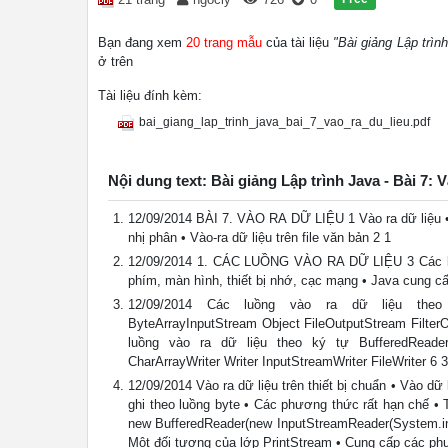
Bạn đang xem
20 trang mẫu
của tài liệu
"Bài giảng Lập trình
ở trên
Tài liệu đính kèm:
bai_giang_lap_trinh_java_bai_7_vao_ra_du_lieu.pdf
Nội dung text: Bài giảng Lập trình Java - Bài 7: V
12/09/2014 BÀI 7. VÀO RA DỮ LIỆU 1 Vào ra dữ liệu • Cá
nhị phân • Vào-ra dữ liệu trên file văn bản 2 1
12/09/2014 1. CÁC LUỒNG VÀO RA DỮ LIỆU 3 Các luồng 
phím, màn hình, thiết bị nhớ, cạc mạng • Java cung cấ
12/09/2014 Các luồng vào ra dữ liệu theo byte
ByteArrayInputStream Object FileOutputStream Filte
luồng vào ra dữ liệu theo ký tự BufferedReader 
CharArrayWriter Writer InputStreamWriter FileWriter 6 3
12/09/2014 Vào ra dữ liệu trên thiết bị chuẩn • Vào dữ
ghi theo luồng byte • Các phương thức rất hạn chế •
new BufferedReader(new InputStreamReader(System.in))
Một đối tượng của lớp PrintStream • Cung cấp các 