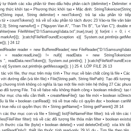
ý tự thành các xâu phần tử theo dấu hiệu phân cách (delimiter) • Delimiter:
ơng thức khởi tạo • Phương thức khởi tạo • Mặc định: StringTokenizer(String
String input, String delimiter) • nextToken(): trả lại xâu phần tử tiế
 tử • countTokens(): trả về số xâu phần tử tách được 23 Vào-ra file văn bản
{1,2,3}; String nameArr[] = {"Nguyen Van A", "Tran Thi B", "Le Van C"}; double 
riter(new FileWriter("D:\\Samsung\\data.txt",true),true) ){ for(int i = 0; i 
markArr[i]); }catch(FileNotFoundException e){ System.out.println(e.getMes
()); } 24 12
eredReader reader = new BufferedReader( new FileReader("D:\\Samsung\\data.t
ne = reader.readLine()) != null){ readData = new StringTokenizer(li
 ", readData.nextToken()); System.out.println(); } }catch(FileNotFoundExcep
 e){ System.out.println(e.getMessage()); } } 25 4. LỚP FILE 26 13
tác với file, thư mục trên máy tính • Thư mục về bản chất cũng là file • Cá
e với đường dẫn (và tên file) • File(String path, String filePath): Tạo đối tượng
ong chương trình không có nghĩa là tạo một file mới trên hệ thống 27 Các phư
tạo đối tượng File. Trả về false nếu không thành công • boolean mkdirs(): tạ
hư mục cha nếu cần thiết. • createNewFile(): tạo file mới • boolean isDirecto
nếu là file • boolean canRead(): trả về true nếu có quyền đọc • boolean canWri
 true nếu có quyền thực thi • String getName() • String getParent() 28 14
 các thư mục con và file • String[] list(FileNameFilter filter): trả về tên cá
tFiles(FileFilter filter): trả về các đối tượng file thỏa mãn filter • boolean exists
kích thước của file (byte) • boolean delete() • void deleteOnExit(): xóa khi t
 setReadOnly(): thiết lập thuộc tính read-only 29 Ví dụ - Tìm file theo tên