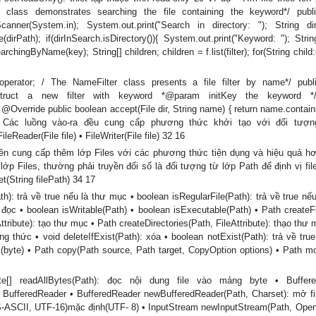
 class demonstrates searching the file containing the keyword*/ publ
er(System.in); System.out.print("Search in directory: "); String d
dirPath); if(dirInSearch.isDirectory()){ System.out.print("Keyword: "); Str
hingByName(key); String[] children; children = f.list(filter); for(String child:
operator; / The NameFilter class presents a file filter by name*/ publ
truct a new filter with keyword *@param initKey the keyword */
 @Override public boolean accept(File dir, String name) { return name.contain
• Các luồng vào-ra đều cung cấp phương thức khởi tạo với đối tượng
ileReader(File file) • FileWriter(File file) 32 16
ên cung cấp thêm lớp Files với các phương thức tiện dụng và hiệu quả hơ
ớp Files, thường phải truyền đối số là đối tượng từ lớp Path để định vị file
t(String filePath) 34 17
: trả về true nếu là thư mục • boolean isRegularFile(Path): trả về true nếu 
đọc • boolean isWritable(Path) • boolean isExecutable(Path) • Path createFi
eAttribute): tạo thư mục • Path createDirectories(Path, FileAttribute): thạo thư
hức • void deleteIfExist(Path): xóa • boolean notExist(Path): trả về true 
le (byte) • Path copy(Path source, Path target, CopyOption options) • Path m
[] readAllBytes(Path): đọc nội dung file vào mảng byte • Buffere
g BufferedReader • BufferedReader newBufferedReader(Path, Charset): mở fil
US-ASCII, UTF-16)mặc định(UTF- 8) • InputStream newInputStream(Path, Open