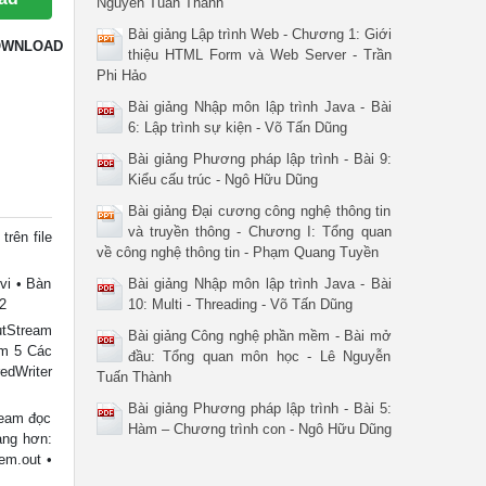
Nguyễn Tuấn Thành
Bài giảng Lập trình Web - Chương 1: Giới
OWNLOAD
thiệu HTML Form và Web Server - Trần
Phi Hảo
Bài giảng Nhập môn lập trình Java - Bài
6: Lập trình sự kiện - Võ Tấn Dũng
Bài giảng Phương pháp lập trình - Bài 9:
Kiểu cấu trúc - Ngô Hữu Dũng
Bài giảng Đại cương công nghệ thông tin
và truyền thông - Chương I: Tổng quan
trên file
về công nghệ thông tin - Phạm Quang Tuyền
vi • Bàn
Bài giảng Nhập môn lập trình Java - Bài
 2
10: Multi - Threading - Võ Tấn Dũng
tStream
Bài giảng Công nghệ phần mềm - Bài mở
am 5 Các
đầu: Tổng quan môn học - Lê Nguyễn
dWriter
Tuấn Thành
Bài giảng Phương pháp lập trình - Bài 5:
tream đọc
Hàm – Chương trình con - Ngô Hữu Dũng
àng hơn:
em.out •