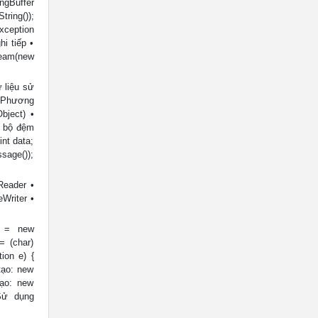
ingBuffer
ring());
Exception
hi tiếp •
ream(new
 liệu sử
• Phương
bject) •
a bộ đệm
nt data;
ssage());
Reader •
eWriter •
rd = new
 = (char)
ion e) {
tạo: new
tạo: new
 Sử dụng