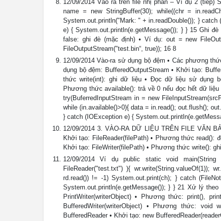
12/09/2014 Vào ra trên file nhị phân – Ví dụ 2 (tiếp) Sys
name = new StringBuffer(30); while((chr = in.readCha
System.out.println("Mark: " + in.readDouble()); } catc
e) { System.out.println(e.getMessage()); } } 15 Ghi đè
false: ghi đè (mặc định) • Ví dụ: out = new FileOu
FileOutputStream("test.bin“, true)); 16 8
12/09/2014 Vào-ra sử dụng bộ đệm • Các phương thức 
dụng bộ đệm: BufferedOutputStream • Khởi tạo: Buff
thức write(int): ghi dữ liệu • Đọc dữ liệu sử dụng 
Phương thức available(): trả về 0 nếu đọc hết dữ liệu
try(BuferredInputStream in = new FileInputStream(srcF
while (in.available()>0){ data = in.read(); out.flush(); 
} catch (IOException e) { System.out.println(e.getMessa
12/09/2014 3. VÀO-RA DỮ LIỆU TRÊN FILE VĂN BẢN 19 
Khởi tạo: FileReader(filePath) • Phương thức read(): đọc
Khởi tạo: FileWriter(filePath) • Phương thức write(): ghi
12/09/2014 Ví dụ public static void main(String a
FileReader("test.txt") ){ wr.write(String.valueOf(1)); 
rd.read()) != -1) System.out.print(ch); } catch (File
System.out.println(e.getMessage()); } } 21 Xử lý th
PrintWriter(writerObject) • Phương thức: print(), pr
BufferedWriter(writerObject) • Phương thức: void w
BufferedReader • Khởi tạo: new BufferedReader(readerOb