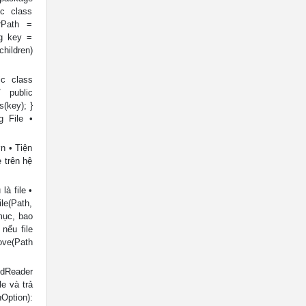
ic class
irPath =
ing key =
children)
ic class
 public
s(key); }
 File •
n • Tiện
 trên hệ
là file •
le(Path,
 mục, bao
nếu file
ove(Path
dReader
e và trả
Option):