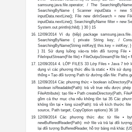
samsung.java.file.operator; / The SearchingByName
SearchingByName { Scanner inputData = new Scann
inputData.nextLine(); File new dirInSearch = new File(
inputData.nextLine(); SearchingByName filter = new Searc
System.out.println(child); } 30 } 15
12/09/2014 Ví dụ (tiếp) package samsung.java.file.
SearchingByName { private String key; / Cons
SearchingByName(String initKey){ this.key = initKey; }
} 31 Sử dụng luồng vào-ra trên đối tượng File 
FileInputStream(File file) • FileOutpuStream(File file) • F
12/09/2014 4. LỚP FILES 33 Lớp Files • Java 7 trở l
dụng vì các phương thức đều là static • Khi sử dụng l
thống • Tạo đối tượng Path từ đường dẫn file: Paths.ge
12/09/2014 Các phương thức • boolean isDirectory(Path)
boolean isReadable(Path): trả về true nếu được phép 
FileAttribute): tạo file • Path createDirectory(Path, Fil
gồm cả thư mục cha nếu không tồn tại 35 Các phương t
không tồn tại • long size(Path): trả về kích thước fi
source, Path target, CopyOption options) 36 18
12/09/2014 Các phương thức đọc từ file • byte
newBufferedReader(Path): mở file và trả lại đối tượn
lại đối tượng BufferedReader, hỗ trợ bảng mã khác (