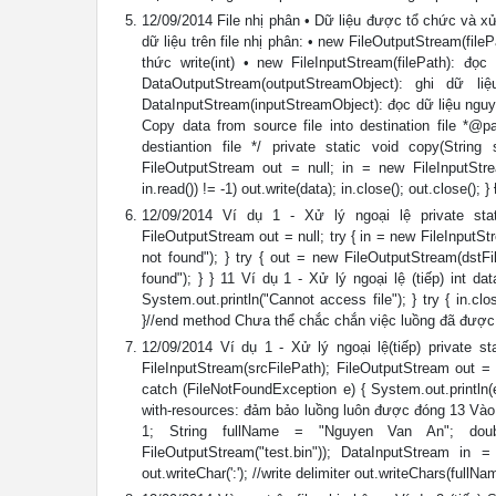
12/09/2014 File nhị phân • Dữ liệu được tổ chức và xử 
dữ liệu trên file nhị phân: • new FileOutputStream(fileP
thức write(int) • new FileInputStream(filePath): đ
DataOutputStream(outputStreamObject): ghi dữ li
DataInputStream(inputStreamObject): đọc dữ liệu nguyên
Copy data from source file into destination file *@
destiantion file */ private static void copy(String
FileOutputStream out = null; in = new FileInputStre
in.read()) != -1) out.write(data); in.close(); out.close()
12/09/2014 Ví dụ 1 - Xử lý ngoại lệ private static
FileOutputStream out = null; try { in = new FileInputSt
not found"); } try { out = new FileOutputStream(dstFil
found"); } } 11 Ví dụ 1 - Xử lý ngoại lệ (tiếp) int data
System.out.println("Cannot access file"); } try { in.clo
}//end method Chưa thể chắc chắn việc luồng đã được 
12/09/2014 Ví dụ 1 - Xử lý ngoại lệ(tiếp) private sta
FileInputStream(srcFilePath); FileOutputStream out = n
catch (FileNotFoundException e) { System.out.println(e
with-resources: đảm bảo luồng luôn được đóng 13 Vào ra
1; String fullName = "Nguyen Van An"; doub
FileOutputStream("test.bin")); DataInputStream in =
out.writeChar(':'); //write delimiter out.writeChars(fullNa