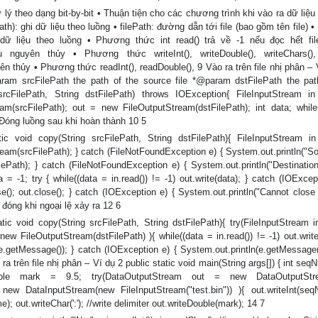
lý theo dạng bit-by-bit • Thuận tiện cho các chương trình khi vào ra dữ liệu
ath): ghi dữ liệu theo luồng • filePath: đường dẫn tới file (bao gồm tên file)
ọc dữ liệu theo luồng • Phương thức int read() trả về -1 nếu đọc hết fi
ệu nguyên thủy • Phương thức writeInt(), writeDouble(), writeChars(
 thủy • Phương thức readInt(), readDouble(), 9 Vào ra trên file nhị phân – 
param srcFilePath the path of the source file *@param dstFilePath the pat
 srcFilePath, String dstFilePath) throws IOException{ FileInputStream in
am(srcFilePath); out = new FileOutputStream(dstFilePath); int data; while
; } Đóng luồng sau khi hoàn thành 10 5
 void copy(String srcFilePath, String dstFilePath){ FileInputStream in
ream(srcFilePath); } catch (FileNotFoundException e) { System.out.println("So
ePath); } catch (FileNotFoundException e) { System.out.println("Destination
 = -1; try { while((data = in.read()) != -1) out.write(data); } catch (IOExcep
se(); out.close(); } catch (IOException e) { System.out.println("Cannot close f
đóng khi ngoại lệ xảy ra 12 6
tic void copy(String srcFilePath, String dstFilePath){ try(FileInputStream 
ew FileOutputStream(dstFilePath) ){ while((data = in.read()) != -1) out.write
.getMessage()); } catch (IOException e) { System.out.println(e.getMessage()
 trên file nhị phân – Ví dụ 2 public static void main(String args[]) { int se
le mark = 9.5; try(DataOutputStream out = new DataOutputStr
 new DataInputStream(new FileInputStream("test.bin")) ){ out.writeInt(seq
me); out.writeChar(':'); //write delimiter out.writeDouble(mark); 14 7