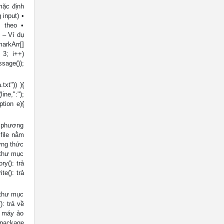
 mặc định
 input) •
p theo •
 – Ví dụ
markArr[]
< 3; i++)
sage());
xt")) ){
ne,":");
tion e){
c phương
 file nằm
ơng thức
o thư mục
ry(): trả
te(): trả
c thư mục
(): trả về
ắt máy ảo
 package