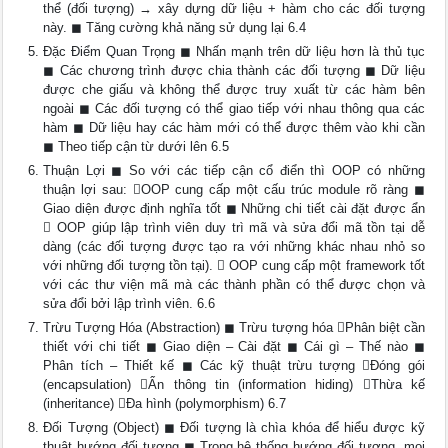
thể (đối tượng) → xây dựng dữ liệu + hàm cho các đối tượng
này. ◼ Tăng cường khả năng sử dụng lại 6.4
Đặc Điểm Quan Trọng ◼ Nhấn mạnh trên dữ liệu hơn là thủ tục
◼ Các chương trình được chia thành các đối tượng ◼ Dữ liệu
được che giấu và không thể được truy xuất từ các hàm bên
ngoài ◼ Các đối tượng có thể giao tiếp với nhau thông qua các
hàm ◼ Dữ liệu hay các hàm mới có thể được thêm vào khi cần
◼ Theo tiếp cận từ dưới lên 6.5
Thuận Lợi ◼ So với các tiếp cận cổ điển thì OOP có những
thuận lợi sau: OOP cung cấp một cấu trúc module rõ ràng ◼
Giao diện được định nghĩa tốt ◼ Những chi tiết cài đặt được ẩn
 OOP giúp lập trình viên duy trì mã và sửa đổi mã tồn tại dễ
dàng (các đối tượng được tạo ra với những khác nhau nhỏ so
với những đối tượng tồn tại).  OOP cung cấp một framework tốt
với các thư viện mã mà các thành phần có thể được chọn và
sửa đổi bởi lập trình viên. 6.6
Trừu Tượng Hóa (Abstraction) ◼ Trừu tượng hóa Phân biệt cần
thiết với chi tiết ◼ Giao diện – Cài đặt ◼ Cái gì – Thế nào ◼
Phân tích – Thiết kế ◼ Các kỹ thuật trừu tượng Đóng gói
(encapsulation) Ẩn thông tin (information hiding) Thừa kế
(inheritance) Đa hình (polymorphism) 6.7
Đối Tượng (Object) ◼ Đối tượng là chìa khóa để hiểu được kỹ
thuật hướng đối tượng ◼ Trong hệ thống hướng đối tượng, mọi