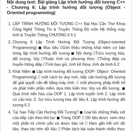
Nội dung text: Bài giảng Lập trình hướng đối tượng C++
- Chương 6: Lập trình hướng đối tượng (Object -
Oriented programming)
LẬP TRÌNH HƯỚNG ĐỐI TƯỢNG C++ Đại Học Cần Thơ Khoa
Công Nghệ Thông Tin & Truyền Thông Bộ môn Hệ thống máy
tính & Truyền Thông CHƯƠNG 6 6.1
Chương 6 Lập Trình Hướng Đối Tượng (Object-oriented
Programming) ◼ Mục tiêu Giới thiệu những khái niệm cơ bản
trong lập trình hướng đối tượng ◼ Nội dung Trừu tượng hóa,
đối tượng, lớp Thuộc tính và phương thức Thông điệp và
truyền thông điệp Tính bao gói, tính kế thừa, tính đa hình 6.2
Khái Niệm ◼ Lập trình hướng đối tượng (OOP- Object- Oriented
Programming)  một cách tư duy mới, tiếp cận hướng đối tượng
để giải quyết vấn đề bằng máy tính.  một phương pháp thiết kế
và phát triển phần mềm dựa trên kiến trúc lớp và đối tượng. ◼
Quá trình tiến hóa của OOP 1. Lập trình tuyến tính 2. Lập trình
có cấu trúc 3. Sự trừu tượng hóa dữ liệu 4. Lập trình hướng đối
tượng 6.3
Tại Sao Tiếp Cận Hướng Đối Tượng? ◼ Loại bỏ những thiếu sót
của tiếp cận theo thủ tục ◼ Trong OOP  Dữ liệu được xem như
một phần tử chính yếu và được bảo vệ  Hàm gắn kết với dữ
liệu, thao tác trên dữ liệu  Phân tách bài toán thành nhiều thực