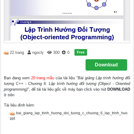
Free
22 trang
ngocly
300
0
Download
Bạn đang xem
20 trang mẫu
của tài liệu
"Bài giảng Lập trình hướng đối
tượng C++ - Chương 6: Lập trình hướng đối tượng (Object - Oriented
programming)"
, để tải tài liệu gốc về máy bạn click vào nút
DOWNLOAD
ở trên
Tài liệu đính kèm:
bai_giang_lap_trinh_huong_doi_tuong_c_chuong_6_lap_trinh_huo.
ppt