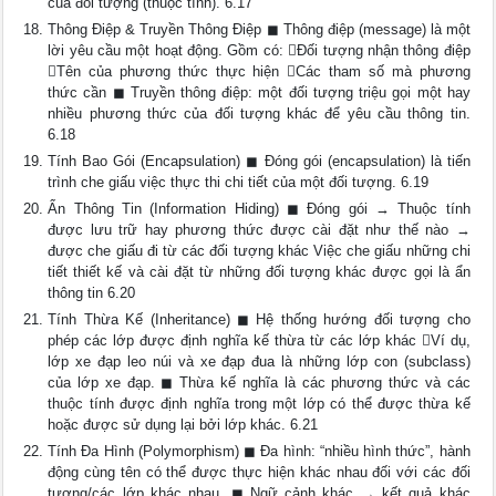
của đối tượng (thuộc tính). 6.17
Thông Điệp & Truyền Thông Điệp ◼ Thông điệp (message) là một
lời yêu cầu một hoạt động. Gồm có: Đối tượng nhận thông điệp
Tên của phương thức thực hiện Các tham số mà phương
thức cần ◼ Truyền thông điệp: một đối tượng triệu gọi một hay
nhiều phương thức của đối tượng khác để yêu cầu thông tin.
6.18
Tính Bao Gói (Encapsulation) ◼ Đóng gói (encapsulation) là tiến
trình che giấu việc thực thi chi tiết của một đối tượng. 6.19
Ẩn Thông Tin (Information Hiding) ◼ Đóng gói → Thuộc tính
được lưu trữ hay phương thức được cài đặt như thế nào →
được che giấu đi từ các đối tượng khác Việc che giấu những chi
tiết thiết kế và cài đặt từ những đối tượng khác được gọi là ẩn
thông tin 6.20
Tính Thừa Kế (Inheritance) ◼ Hệ thống hướng đối tượng cho
phép các lớp được định nghĩa kế thừa từ các lớp khác Ví dụ,
lớp xe đạp leo núi và xe đạp đua là những lớp con (subclass)
của lớp xe đạp. ◼ Thừa kế nghĩa là các phương thức và các
thuộc tính được định nghĩa trong một lớp có thể được thừa kế
hoặc được sử dụng lại bởi lớp khác. 6.21
Tính Đa Hình (Polymorphism) ◼ Đa hình: “nhiều hình thức”, hành
động cùng tên có thể được thực hiện khác nhau đối với các đối
tượng/các lớp khác nhau. ◼ Ngữ cảnh khác → kết quả khác