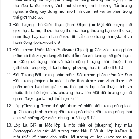
thứ đều là đối tượng Viết một chương trình hướng đối tượng
nghĩa là đang xây dựng một mô hình của một vài bộ phận trong
thế giới thực 6.8
Đối Tượng Thế Giới Thực (Real Object) ◼ Một đối tượng thế
giới thực là một thực thể cụ thể mà thông thường bạn có thể sờ,
nhìn thấy hay cảm nhận được. ◼ Tất cả có trạng thái (state) và
hành động (behaviour) 6.9
Đối Tượng Phần Mềm (Software Object) ◼ Các đối tượng phần
mềm có thể được dùng để biểu diễn các đối tượng thế giới thực.
◼ Cũng có trạng thái và hành động Trạng thái: thuộc tính
(attribute; property) Hành động: phương thức (method) 6.10
Đối Tượng Đối tượng phần mềm Đối tượng phần mềm Xe Đạp
Đối tượng (object) là một Thuộc tính được xác định thực thể
phần mềm bao bởi giá trị cụ thể gọi là bọc các thuộc tính và
thuộc tính thể hiện. các phương thức liên Một đối tượng cụ thể
quan. được gọi là một thể hiện. 6.11
Lớp (Class) ◼ Trong thế giới thực có nhiều đối tượng cùng loại.
◼ Chương trình hướng đối tượng có nhiều đối tượng cùng loại
chia sẻ những đặc điểm chung. ◼ Ví dụ 6.12
Lớp Là Gì? ◼ Một lớp là một thiết kế (blueprint) hay mẫu
(prototype) cho các đối tượng cùng kiểu  Ví dụ: lớp XeDap là
một thiết kế chung cho nhiều đối tượng xe đạp được tạo ra ◼