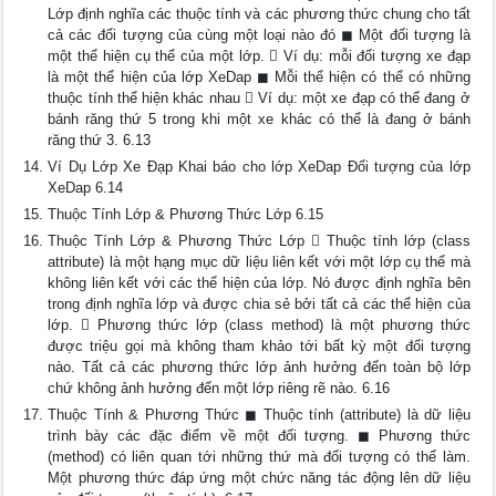
Lớp định nghĩa các thuộc tính và các phương thức chung cho tất
cả các đối tượng của cùng một loại nào đó ◼ Một đối tượng là
một thể hiện cụ thể của một lớp.  Ví dụ: mỗi đối tượng xe đạp
là một thể hiện của lớp XeDap ◼ Mỗi thể hiện có thể có những
thuộc tính thể hiện khác nhau  Ví dụ: một xe đạp có thể đang ở
bánh răng thứ 5 trong khi một xe khác có thể là đang ở bánh
răng thứ 3. 6.13
Ví Dụ Lớp Xe Đạp Khai báo cho lớp XeDap Đối tượng của lớp
XeDap 6.14
Thuộc Tính Lớp & Phương Thức Lớp 6.15
Thuộc Tính Lớp & Phương Thức Lớp  Thuộc tính lớp (class
attribute) là một hạng mục dữ liệu liên kết với một lớp cụ thể mà
không liên kết với các thể hiện của lớp. Nó được định nghĩa bên
trong định nghĩa lớp và được chia sẻ bởi tất cả các thể hiện của
lớp.  Phương thức lớp (class method) là một phương thức
được triệu gọi mà không tham khảo tới bất kỳ một đối tượng
nào. Tất cả các phương thức lớp ảnh hưởng đến toàn bộ lớp
chứ không ảnh hưởng đến một lớp riêng rẽ nào. 6.16
Thuộc Tính & Phương Thức ◼ Thuộc tính (attribute) là dữ liệu
trình bày các đặc điểm về một đối tượng. ◼ Phương thức
(method) có liên quan tới những thứ mà đối tượng có thể làm.
Một phương thức đáp ứng một chức năng tác động lên dữ liệu