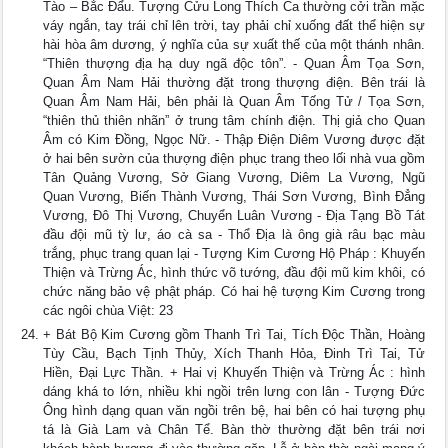
Tào – Bắc Đẩu. Tượng Cửu Long Thích Ca thường cởi trần mặc
váy ngắn, tay trái chỉ lên trời, tay phải chỉ xuống đất thể hiện sự
hài hòa âm dương, ý nghĩa của sự xuất thế của một thánh nhân.
“Thiên thượng địa hạ duy ngã độc tôn”. - Quan Âm Tọa Sơn,
Quan Âm Nam Hải thường đặt trong thượng điện. Bên trái là
Quan Âm Nam Hải, bên phải là Quan Âm Tống Tử / Tọa Sơn,
“thiên thủ thiên nhãn” ở trung tâm chính điện. Thị giả cho Quan
Âm có Kim Đồng, Ngọc Nữ. - Thập Điện Diêm Vương được đặt
ở hai bên sườn của thượng điện phục trang theo lối nhà vua gồm
Tân Quảng Vương, Sở Giang Vương, Diêm La Vương, Ngũ
Quan Vương, Biến Thành Vương, Thái Sơn Vương, Bình Đẳng
Vương, Đô Thị Vương, Chuyển Luân Vương - Địa Tạng Bồ Tát
đầu đội mũ tỳ lư, áo cà sa - Thổ Địa là ông già râu bạc màu
trắng, phục trang quan lại - Tượng Kim Cương Hộ Pháp : Khuyến
Thiện và Trừng Ác, hình thức võ tướng, đầu đội mũ kim khôi, có
chức năng bảo vệ phật pháp. Có hai hệ tượng Kim Cương trong
các ngôi chùa Việt: 23
+ Bát Bộ Kim Cương gồm Thanh Trì Tai, Tích Độc Thần, Hoàng
Tùy Cầu, Bạch Tịnh Thủy, Xích Thanh Hỏa, Đinh Trì Tai, Tử
Hiền, Đại Lực Thần. + Hai vị Khuyến Thiện và Trừng Ác : hình
dáng khá to lớn, nhiều khi ngồi trên lưng con lân - Tượng Đức
Ông hình dạng quan văn ngồi trên bệ, hai bên có hai tượng phụ
tá là Già Lam và Chân Tể. Bàn thờ thường đặt bên trái nơi