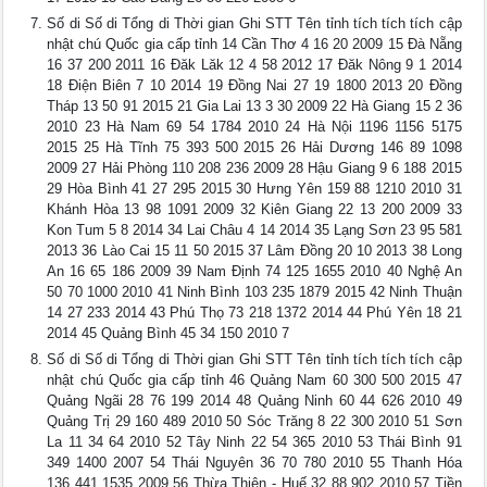
Số di Số di Tổng di Thời gian Ghi STT Tên tỉnh tích tích tích cập
nhật chú Quốc gia cấp tỉnh 14 Cần Thơ 4 16 20 2009 15 Đà Nẵng
16 37 200 2011 16 Đăk Lăk 12 4 58 2012 17 Đăk Nông 9 1 2014
18 Điện Biên 7 10 2014 19 Đồng Nai 27 19 1800 2013 20 Đồng
Tháp 13 50 91 2015 21 Gia Lai 13 3 30 2009 22 Hà Giang 15 2 36
2010 23 Hà Nam 69 54 1784 2010 24 Hà Nội 1196 1156 5175
2015 25 Hà Tĩnh 75 393 500 2015 26 Hải Dương 146 89 1098
2009 27 Hải Phòng 110 208 236 2009 28 Hậu Giang 9 6 188 2015
29 Hòa Bình 41 27 295 2015 30 Hưng Yên 159 88 1210 2010 31
Khánh Hòa 13 98 1091 2009 32 Kiên Giang 22 13 200 2009 33
Kon Tum 5 8 2014 34 Lai Châu 4 14 2014 35 Lạng Sơn 23 95 581
2013 36 Lào Cai 15 11 50 2015 37 Lâm Đồng 20 10 2013 38 Long
An 16 65 186 2009 39 Nam Định 74 125 1655 2010 40 Nghệ An
50 70 1000 2010 41 Ninh Bình 103 235 1879 2015 42 Ninh Thuận
14 27 233 2014 43 Phú Thọ 73 218 1372 2014 44 Phú Yên 18 21
2014 45 Quảng Bình 45 34 150 2010 7
Số di Số di Tổng di Thời gian Ghi STT Tên tỉnh tích tích tích cập
nhật chú Quốc gia cấp tỉnh 46 Quảng Nam 60 300 500 2015 47
Quảng Ngãi 28 76 199 2014 48 Quảng Ninh 60 44 626 2010 49
Quảng Trị 29 160 489 2010 50 Sóc Trăng 8 22 300 2010 51 Sơn
La 11 34 64 2010 52 Tây Ninh 22 54 365 2010 53 Thái Bình 91
349 1400 2007 54 Thái Nguyên 36 70 780 2010 55 Thanh Hóa
136 441 1535 2009 56 Thừa Thiên - Huế 32 88 902 2010 57 Tiền