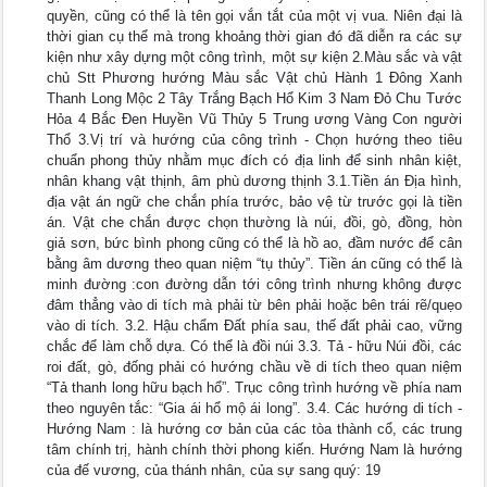
quyền, cũng có thể là tên gọi vắn tắt của một vị vua. Niên đại là
thời gian cụ thể mà trong khoảng thời gian đó đã diễn ra các sự
kiện như xây dựng một công trình, một sự kiện 2.Màu sắc và vật
chủ Stt Phương hướng Màu sắc Vật chủ Hành 1 Đông Xanh
Thanh Long Mộc 2 Tây Trắng Bạch Hổ Kim 3 Nam Đỏ Chu Tước
Hỏa 4 Bắc Đen Huyền Vũ Thủy 5 Trung ương Vàng Con người
Thổ 3.Vị trí và hướng của công trình - Chọn hướng theo tiêu
chuẩn phong thủy nhằm mục đích có địa linh để sinh nhân kiệt,
nhân khang vật thịnh, âm phù dương thịnh 3.1.Tiền án Địa hình,
địa vật án ngữ che chắn phía trước, bảo vệ từ trước gọi là tiền
án. Vật che chắn được chọn thường là núi, đồi, gò, đồng, hòn
giả sơn, bức bình phong cũng có thể là hồ ao, đầm nước để cân
bằng âm dương theo quan niệm “tụ thủy”. Tiền án cũng có thể là
minh đường :con đường dẫn tới công trình nhưng không được
đâm thẳng vào di tích mà phải từ bên phải hoặc bên trái rẽ/quẹo
vào di tích. 3.2. Hậu chẩm Đất phía sau, thế đất phải cao, vững
chắc để làm chỗ dựa. Có thể là đồi núi 3.3. Tả - hữu Núi đồi, các
roi đất, gò, đống phải có hướng chầu về di tích theo quan niệm
“Tả thanh long hữu bạch hổ”. Trục công trình hướng về phía nam
theo nguyên tắc: “Gia ái hổ mộ ái long”. 3.4. Các hướng di tích -
Hướng Nam : là hướng cơ bản của các tòa thành cổ, các trung
tâm chính trị, hành chính thời phong kiến. Hướng Nam là hướng
của đế vương, của thánh nhân, của sự sang quý: 19