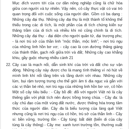
Mục đích vươn tới của cư dân nông nghiệp cũng là chữ hòa
giữa con người và tự nhiên. Vậy nên, cỏ cây thực vật có vai trò
quan trọng đối với cuộc sống của người dân. Gồm có ba dạng :
Những cây đại thụ. Những cây đại thụ là một thành tố không thể
thiếu trong các di tích, là một phần của di tích chứng kiến sự
thăng trầm của di tích và nhiều khi nó cũng chính là di tích.
Những cây đại thụ: - đại diện cho người quân tử, đại trượng phu;
- là nơi trú sở của thần linh “mộc thần, mộc linh”; - nơi trú ngụ
của những linh hồn bơ vơ; - cây cao là con đường thăng giáng
của thánh thần, gạch nối giữa trời và đất; Những cây cao khẳng
khiu, gầy guộc nhưng nhiều cành 21
Cây cao là mạch nối, dẫn sinh khí của trời và đất cho sự vận
động. Những cây này được cho là mang tính thiêng vì nó hút về
mình linh khí nối tầng trên và tầng dưới với nhau. Những cây
lùm, bụi rậm tượng trưng cho thế giới âm ti địa ngục và gắn với
các vị thần bé nhỏ, nơi trú ngụ của những linh hồn bơ vơ, cô hồn
Một số cây tiêu biểu : - Cây bồ đề: đối với người Việt nó là cây
thiêng gắn với phật tích nên được trồng trong chùa. - Cây đa: là
cây chủ đạo của một vùng đất nước, được thiêng hóa trong tâm
thức của người dân. Cây đa là biểu tượng của làng quê Việt
nhưng cũng là nơi trú ngụ của cô hồn, trú sở của thần linh - Cây
si: bền vững, trường tồn - Cây tùng: bất diệt (biến di của cây
tùng là cây thông) - Cây me: xanh tươi trường tồn, thường xuất