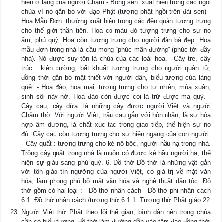
hiện ở làng của người Chăm - Bông sen: xuất hiện trong các ngôi
chùa vì nó gắn bó với đạo Phật (tượng phật ngồi trên đài sen) -
Hoa Mẫu Đơn: thường xuất hiện trong các đền quán tượng trưng
cho thế giới thần tiên. Hoa có màu đỏ tượng trưng cho sự no
ấm, phú quý. Hoa còn tượng trưng cho người đàn bà đẹp. Hoa
mẫu đơn trong nhà là cầu mong “phúc mãn đường” (phúc tới đầy
nhà). Nó được suy tôn là chúa của các loài hoa. - Cây tre, cây
trúc : kiên cường, bất khuất tượng trưng cho người quân tử,
đồng thời gắn bó mật thiết với người dân, biểu tượng của làng
quê. - Hoa đào, hoa mai: tượng trưng cho tự nhiên, mùa xuân,
sinh sôi nảy nở. Hoa đào còn được coi là trừ được ma quỷ. -
Cây cau, cây dừa: là những cây được người Việt và người
Chăm thờ. Với người Việt, trầu cau gắn với hôn nhân, là sự hòa
hợp âm dương, là chất xúc tác trong giao tiếp, thể hiện sự no
đủ. Cây cau còn tượng trưng cho sự hiên ngang của con người.
- Cây quất : tượng trưng cho kẻ nô bộc, người hầu hạ trong nhà.
Trồng cây quất trong nhà là muốn có được kẻ hầu người hạ, thể
hiện sự giàu sang phú quý. 6. Đồ thờ Đồ thờ là những vật gắn
với tôn giáo tín ngưỡng của người Việt, có giá trị về mặt văn
hóa, làm phong phú bộ mặt văn hóa và nghệ thuật dân tộc. Đồ
thờ gồm có hai loại : - Đồ thờ nhân cách - Đồ thờ phi nhân cách
6.1. Đồ thờ nhân cách /tượng thờ 6.1.1. Tượng thờ Phật giáo 22
Người Việt thờ Phật theo lối thế gian, bình dân nên trong chùa
cần có biểu tượng, đồ thờ làm đường dẫn vào tâm đạo đồng thời