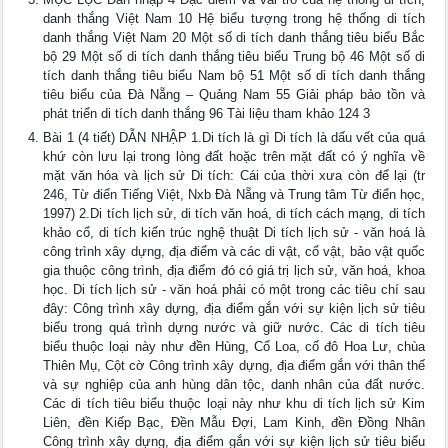
danh thắng Việt Nam 10 Hệ biểu tượng trong hệ thống di tích
danh thắng Việt Nam 20 Một số di tích danh thắng tiêu biểu Bắc
bộ 29 Một số di tích danh thắng tiêu biểu Trung bộ 46 Một số di
tích danh thắng tiêu biểu Nam bộ 51 Một số di tích danh thắng
tiêu biểu của Đà Nẵng – Quảng Nam 55 Giải pháp bảo tồn và
phát triển di tích danh thắng 96 Tài liệu tham khảo 124 3
Bài 1 (4 tiết) DẪN NHẬP 1.Di tích là gì Di tích là dấu vết của quá
khứ còn lưu lại trong lòng đất hoặc trên mặt đất có ý nghĩa về
mặt văn hóa và lịch sử Di tích: Cái của thời xưa còn để lại (tr
246, Từ điển Tiếng Việt, Nxb Đà Nẵng và Trung tâm Từ điển học,
1997) 2.Di tích lịch sử, di tích văn hoá, di tích cách mạng, di tích
khảo cổ, di tích kiến trúc nghệ thuật Di tích lịch sử - văn hoá là
công trình xây dựng, địa điểm và các di vật, cổ vật, bảo vật quốc
gia thuộc công trình, địa điểm đó có giá trị lịch sử, văn hoá, khoa
học. Di tích lịch sử - văn hoá phải có một trong các tiêu chí sau
đây: Công trình xây dựng, địa điểm gắn với sự kiện lịch sử tiêu
biểu trong quá trình dựng nước và giữ nước. Các di tích tiêu
biểu thuộc loại này như đền Hùng, Cổ Loa, cố đô Hoa Lư, chùa
Thiên Mụ, Cột cờ Công trình xây dựng, địa điểm gắn với thân thế
và sự nghiệp của anh hùng dân tộc, danh nhân của đất nước.
Các di tích tiêu biểu thuộc loại này như khu di tích lịch sử Kim
Liên, đền Kiếp Bạc, Đền Mẫu Đợi, Lam Kinh, đền Đồng Nhân
Công trình xây dựng, địa điểm gắn với sự kiện lịch sử tiêu biểu