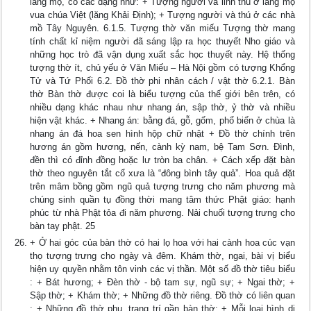
lăng mộ, có các dạng như: + Tượng người và linh thú ở lăng mộ
vua chúa Việt (lăng Khải Định); + Tượng người và thú ở các nhà
mồ Tây Nguyên. 6.1.5. Tượng thờ văn miếu Tượng thờ mang
tính chất kỉ niệm người đã sáng lập ra học thuyết Nho giáo và
những học trò đã vận dụng xuất sắc học thuyết này. Hệ thống
tượng thờ ít, chủ yếu ở Văn Miếu – Hà Nội gồm có tượng Khổng
Tử và Tứ Phối 6.2. Đồ thờ phi nhân cách / vật thờ 6.2.1. Bàn
thờ Bàn thờ được coi là biểu tượng của thế giới bên trên, có
nhiều dạng khác nhau như nhang án, sập thờ, ỷ thờ và nhiều
hiện vật khác. + Nhang án: bằng đá, gỗ, gốm, phổ biến ở chùa là
nhang án đá hoa sen hình hộp chữ nhật + Đồ thờ chính trên
hương án gồm hương, nến, cành kỳ nam, bệ Tam Sơn. Đình,
đền thì có đỉnh đồng hoặc lư tròn ba chân. + Cách xếp đặt bàn
thờ theo nguyên tắt cổ xưa là “đông bình tây quả”. Hoa quả đặt
trên mâm bồng gồm ngũ quả tượng trưng cho năm phương mà
chúng sinh quần tụ đồng thời mang tâm thức Phật giáo: hạnh
phúc từ nhà Phật tỏa đi năm phương. Nải chuối tượng trưng cho
bàn tay phật. 25
+ Ở hai góc của bàn thờ có hai lọ hoa với hai cành hoa cúc vạn
thọ tượng trưng cho ngày và đêm. Khám thờ, ngai, bài vị biểu
hiện uy quyền nhằm tôn vinh các vị thần. Một số đồ thờ tiêu biểu
: + Bát hương; + Đèn thờ - bộ tam sự, ngũ sự; + Ngai thờ; +
Sập thờ; + Khám thờ; + Những đồ thờ riêng. Đồ thờ có liên quan
: + Những đồ thờ phụ, trang trí gần bàn thờ; + Mỗi loại hình di