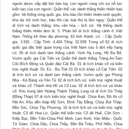
người được sắp đặt bởi bàn tay con người cùng với sự nỗ lực
kiến tạo của con người; Quần thể các danh thắng thiên nhiên bao
gồm: hệ thống rừng quốc gia, khu bảo tồn thiên nhiên-sinh quyển,
khu dự trữ sinh học, bảo tồn các loài thú bị lâm nguy; Quần thể
di tích và danh thắng: khu văn hóa – lịch sử; Hệ thống danh
thắng thiên nhiên đơn lẻ. 5. Phân bổ di tích thắng cảnh ở Việt
Nam Thống kê theo địa phương: 63 tỉnh thành, có: - Cấp Quốc
gia: 3.591 - Cấp Tỉnh: 4.404 Tổng: 32.839 Trong số 62 di tích
quốc gia đặc biệt quan trọng của Việt Nam sau 5 đợt xếp hạng
có: 05 di tích danh lam thắng cảnh: Vịnh Hạ Long, Hồ Ba Bể,
Vườn quốc gia Cát Tiên và Quần thể danh thắng Tràng An-Tam
Cốc-Bích Động và Quần đảo Cát Bà. 01 di tích khảo cổ và kiến
trúc nghệ thuật: Óc Eo - Ba Thê 01 Di tích khảo cổ Cát Tiên. 02
di tích lịch sử và danh lam thắng cảnh: Vườn quốc gia Phong
Nha - Kẻ Bàng và Yên Tử 02 di tích lịch sử, kiến trúc nghệ thuật
và khảo cổ: Thành nhà Hồ và Cổ Loa. 02 di tích lịch sử và khảo
cổ: Khu trung tâm Hoàng Thành Thăng Long và di tích Gò Tháp
(Đồng Tháp) 07 di tích kiến trúc nghệ thuật: Chùa Keo, Đô thị cổ
Hội An, Khu đền tháp Mỹ Sơn, Đình Tây Đằng, Chùa Bút Tháp,
Đền Sóc, Chùa Tây Phương. 10 di tích lịch sử và kiến trúc nghệ
thuật: Cố đô Hoa Lư, Quần thể kiến trúc Cố đô Huế, Côn Sơn -
Kiếp Bạc, Đền Trần-Chùa Phổ Minh, Lam Kinh, Văn Miếu - Quốc
Tử Giám, Chùa Dâu, Chùa Thầy, Đền Bà Triệu, Phố Hiến, Chùa