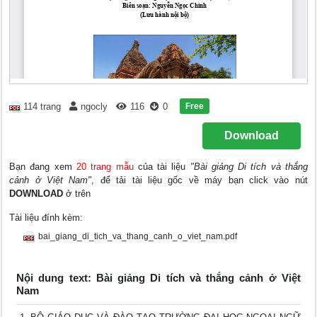
Free
114 trang
ngocly
116
0
Download
Bạn đang xem
20 trang mẫu
của tài liệu
"Bài giảng Di tích và thắng
cảnh ở Việt Nam"
, để tải tài liệu gốc về máy bạn click vào nút
DOWNLOAD
ở trên
Tài liệu đính kèm:
bai_giang_di_tich_va_thang_canh_o_viet_nam.pdf
Nội dung text: Bài giảng Di tích và thắng cảnh ở Việt
Nam