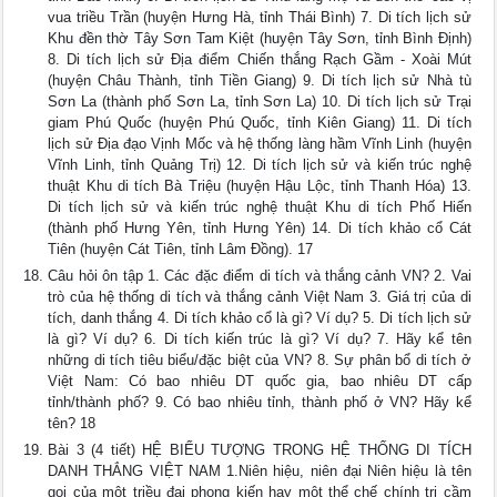
vua triều Trần (huyện Hưng Hà, tỉnh Thái Bình) 7. Di tích lịch sử
Khu đền thờ Tây Sơn Tam Kiệt (huyện Tây Sơn, tỉnh Bình Định)
8. Di tích lịch sử Địa điểm Chiến thắng Rạch Gầm - Xoài Mút
(huyện Châu Thành, tỉnh Tiền Giang) 9. Di tích lịch sử Nhà tù
Sơn La (thành phố Sơn La, tỉnh Sơn La) 10. Di tích lịch sử Trại
giam Phú Quốc (huyện Phú Quốc, tỉnh Kiên Giang) 11. Di tích
lịch sử Địa đạo Vịnh Mốc và hệ thống làng hầm Vĩnh Linh (huyện
Vĩnh Linh, tỉnh Quảng Trị) 12. Di tích lịch sử và kiến trúc nghệ
thuật Khu di tích Bà Triệu (huyện Hậu Lộc, tỉnh Thanh Hóa) 13.
Di tích lịch sử và kiến trúc nghệ thuật Khu di tích Phố Hiến
(thành phố Hưng Yên, tỉnh Hưng Yên) 14. Di tích khảo cổ Cát
Tiên (huyện Cát Tiên, tỉnh Lâm Đồng). 17
Câu hỏi ôn tập 1. Các đặc điểm di tích và thắng cảnh VN? 2. Vai
trò của hệ thống di tích và thắng cảnh Việt Nam 3. Giá trị của di
tích, danh thắng 4. Di tích khảo cổ là gì? Ví dụ? 5. Di tích lịch sử
là gì? Ví dụ? 6. Di tích kiến trúc là gì? Ví dụ? 7. Hãy kể tên
những di tích tiêu biểu/đặc biệt của VN? 8. Sự phân bổ di tích ở
Việt Nam: Có bao nhiêu DT quốc gia, bao nhiêu DT cấp
tỉnh/thành phố? 9. Có bao nhiêu tỉnh, thành phố ở VN? Hãy kể
tên? 18
Bài 3 (4 tiết) HỆ BIỂU TƯỢNG TRONG HỆ THỐNG DI TÍCH
DANH THẮNG VIỆT NAM 1.Niên hiệu, niên đại Niên hiệu là tên
gọi của một triều đại phong kiến hay một thể chế chính trị cầm