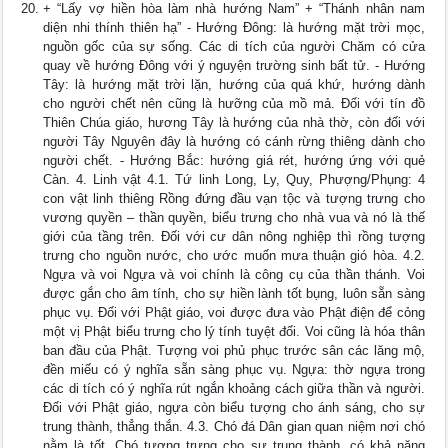
+ “Lấy vợ hiền hòa làm nhà hướng Nam” + “Thánh nhân nam
diện nhi thính thiên hạ” - Hướng Đông: là hướng mặt trời mọc,
nguồn gốc của sự sống. Các di tích của người Chăm có cửa
quay về hướng Đông với ý nguyện trường sinh bất tử. - Hướng
Tây: là hướng mặt trời lặn, hướng của quá khứ, hướng dành
cho người chết nên cũng là hưỡng của mồ mả. Đối với tín đồ
Thiên Chúa giáo, hương Tây là hướng của nhà thờ, còn đối với
người Tây Nguyên đây là hướng có cánh rừng thiêng dành cho
người chết. - Hướng Bắc: hướng giá rét, hướng ứng với quẻ
Càn. 4. Linh vật 4.1. Tứ linh Long, Ly, Quy, Phượng/Phụng: 4
con vật linh thiêng Rồng đứng đầu vạn tộc và tượng trưng cho
vương quyền – thần quyền, biểu trưng cho nhà vua và nó là thế
giới của tầng trên. Đối với cư dân nông nghiệp thì rồng tượng
trưng cho nguồn nước, cho ước muốn mưa thuận gió hòa. 4.2.
Ngựa và voi Ngựa và voi chính là công cụ của thần thánh. Voi
được gắn cho âm tính, cho sự hiền lành tốt bụng, luôn sẵn sàng
phục vụ. Đối với Phật giáo, voi được đưa vào Phật điện để cỏng
một vị Phật biểu trưng cho lý tính tuyệt đối. Voi cũng là hóa thân
ban đầu của Phật. Tượng voi phủ phục trước sân các lăng mộ,
đền miếu có ý nghĩa sẵn sàng phục vụ. Ngựa: thờ ngựa trong
các di tích có ý nghĩa rút ngắn khoảng cách giữa thần và người.
Đối với Phật giáo, ngựa còn biểu tượng cho ánh sáng, cho sự
trung thành, thẳng thắn. 4.3. Chó đá Dân gian quan niệm nơi chó
nằm là tốt. Chó tượng trưng cho sự trung thành, có khả năng