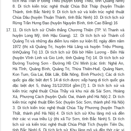
tích nhà Trần ở Đông Triều (huyện Đông Triều, tỉnh Quảng Ninh)
8. Di tích kiến trúc nghệ thuật Chùa Bút Tháp (huyện Thuận
Thành, tỉnh Bắc Ninh) 9. Di tích lịch sử và kiến trúc nghệ thuật
Chùa Dâu (huyện Thuận Thành, tỉnh Bắc Ninh) 10. Di tích lịch sử
Rừng Trần Hưng Đạo (huyện Nguyên Bình, tỉnh Cao Bằng) 16
11. Di tích lịch sử Chiến thắng Chương Thiện (TP. Vị Thanh và
huyện Long Mỹ, tỉnh Hậu Giang). 12. Di tích lịch sử Thành cổ
Quảng Trị và những địa điểm lưu niệm sự kiện 81 ngày đêm năm
1972 (thị xã Quảng Trị, huyện Hải Lăng và huyện Triệu Phong,
tỉnhQuảng Trị) 13. Di tích lịch sử Đôi bờ Hiền Lương - Bến Hải
(huyện Vĩnh Linh và Gio Linh, tỉnh Quảng Trị) 14. Di tích lịch sử
Đường Trường Sơn - Đường Hồ Chí Minh (các tỉnh: Nghệ An,
Hà Tĩnh, Quảng Bình, Quảng Trị, Thừa Thiên-Huế, Quảng Nam,
Kon Tum, Gia Lai, Đăk Lăk, Đắk Nông, Bình Phước); Các di tích
quốc gia đặc biệt đợt 5 14 di tích được xếp hạng di tích quốc gia
đặc biệt đợt 5, tháng 31/12/2014 gồm:[7] 1. Di tích lịch sử và
kiến trúc nghệ thuật Chùa Thầy và khu núi đá Sài Sơn, Hoàng
Xá, Phượng Cách (huyện Quốc Oai, thành phố Hà Nội) 2. Di tích
kiến trúc nghệ thuật Đền Sóc (huyện Sóc Sơn, thành phố Hà Nội)
3. Di tích kiến trúc nghệ thuật Chùa Tây Phương (huyện Thạch
Thất, thành phố Hà Nội) 4. Di tích lịch sử Khu lăng mộ và đền
thờ các vị vua triều Lý (thị xã Từ Sơn, tỉnh Bắc Ninh) 5. Di tích
lịch sử và kiến trúc nghệ thuật Chùa Phật Tích (huyện Tiên Du,
tỉnh Bắc Ninh) 6. Di tích lịch sử Khu lăng mộ và đền thờ các vị