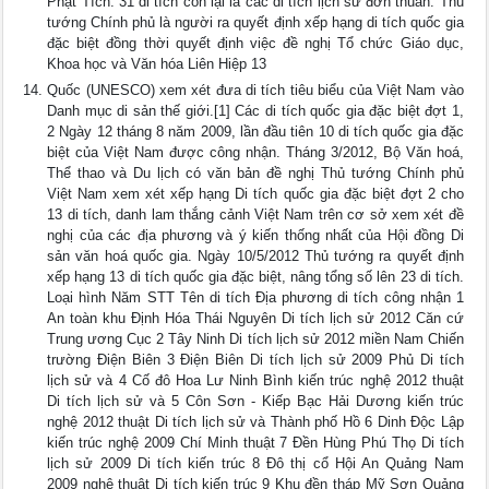
Phật Tích. 31 di tích còn lại là các di tích lịch sử đơn thuần. Thủ
tướng Chính phủ là người ra quyết định xếp hạng di tích quốc gia
đặc biệt đồng thời quyết định việc đề nghị Tổ chức Giáo dục,
Khoa học và Văn hóa Liên Hiệp 13
Quốc (UNESCO) xem xét đưa di tích tiêu biểu của Việt Nam vào
Danh mục di sản thế giới.[1] Các di tích quốc gia đặc biệt đợt 1,
2 Ngày 12 tháng 8 năm 2009, lần đầu tiên 10 di tích quốc gia đặc
biệt của Việt Nam được công nhận. Tháng 3/2012, Bộ Văn hoá,
Thể thao và Du lịch có văn bản đề nghị Thủ tướng Chính phủ
Việt Nam xem xét xếp hạng Di tích quốc gia đặc biệt đợt 2 cho
13 di tích, danh lam thắng cảnh Việt Nam trên cơ sở xem xét đề
nghị của các địa phương và ý kiến thống nhất của Hội đồng Di
sản văn hoá quốc gia. Ngày 10/5/2012 Thủ tướng ra quyết định
xếp hạng 13 di tích quốc gia đặc biệt, nâng tổng số lên 23 di tích.
Loại hình Năm STT Tên di tích Địa phương di tích công nhận 1
An toàn khu Định Hóa Thái Nguyên Di tích lịch sử 2012 Căn cứ
Trung ương Cục 2 Tây Ninh Di tích lịch sử 2012 miền Nam Chiến
trường Điện Biên 3 Điện Biên Di tích lịch sử 2009 Phủ Di tích
lịch sử và 4 Cố đô Hoa Lư Ninh Bình kiến trúc nghệ 2012 thuật
Di tích lịch sử và 5 Côn Sơn - Kiếp Bạc Hải Dương kiến trúc
nghệ 2012 thuật Di tích lịch sử và Thành phố Hồ 6 Dinh Độc Lập
kiến trúc nghệ 2009 Chí Minh thuật 7 Đền Hùng Phú Thọ Di tích
lịch sử 2009 Di tích kiến trúc 8 Đô thị cổ Hội An Quảng Nam
2009 nghệ thuật Di tích kiến trúc 9 Khu đền tháp Mỹ Sơn Quảng