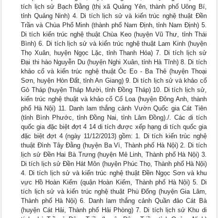
tích lịch sử Bạch Đằng (thị xã Quảng Yên, thành phố Uông Bí,
tỉnh Quảng Ninh) 4. Di tích lịch sử và kiến trúc nghệ thuật Đền
Trần và Chùa Phổ Minh (thành phố Nam Định, tỉnh Nam Định) 5.
Di tích kiến trúc nghệ thuật Chùa Keo (huyện Vũ Thư, tỉnh Thái
Bình) 6. Di tích lịch sử và kiến trúc nghệ thuật Lam Kinh (huyện
Thọ Xuân, huyện Ngọc Lặc, tỉnh Thanh Hóa) 7. Di tích lịch sử
Đại thi hào Nguyễn Du (huyện Nghi Xuân, tỉnh Hà Tĩnh) 8. Di tích
khảo cổ và kiến trúc nghệ thuật Óc Eo - Ba Thê (huyện Thoại
Sơn, huyện Hòn Đất, tỉnh An Giang) 9. Di tích lịch sử và khảo cổ
Gò Tháp (huyện Tháp Mười, tỉnh Đồng Tháp) 10. Di tích lịch sử,
kiến trúc nghệ thuật và khảo cổ Cổ Loa (huyện Đông Anh, thành
phố Hà Nội) 11. Danh lam thắng cảnh Vườn Quốc gia Cát Tiên
(tỉnh Bình Phước, tỉnh Đồng Nai, tỉnh Lâm Đồng)./. Các di tích
quốc gia đặc biệt đợt 4 14 di tích được xếp hạng di tích quốc gia
đặc biệt đợt 4 (ngày 11/12/2013) gồm: 1. Di tích kiến trúc nghệ
thuật Đình Tây Đằng (huyện Ba Vì, Thành phố Hà Nội) 2. Di tích
lịch sử Đền Hai Bà Trưng (huyện Mê Linh, Thành phố Hà Nội) 3.
Di tích lịch sử Đền Hát Môn (huyện Phúc Thọ, Thành phố Hà Nội)
4. Di tích lịch sử và kiến trúc nghệ thuật Đền Ngọc Sơn và khu
vực Hồ Hoàn Kiếm (quận Hoàn Kiếm, Thành phố Hà Nội) 5. Di
tích lịch sử và kiến trúc nghệ thuật Phù Đổng (huyện Gia Lâm,
Thành phố Hà Nội) 6. Danh lam thắng cảnh Quần đảo Cát Bà
(huyện Cát Hải, Thành phố Hải Phòng) 7. Di tích lịch sử Khu di