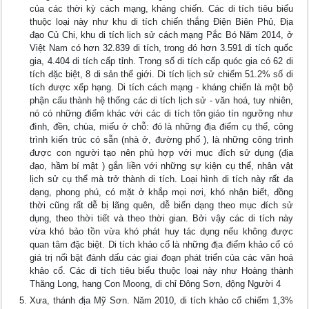
của các thời kỳ cách mạng, kháng chiến. Các di tích tiêu biểu
thuộc loại này như khu di tích chiến thắng Điện Biên Phủ, Địa
đạo Củ Chi, khu di tích lịch sử cách mạng Pắc Bó Năm 2014, ở
Việt Nam có hơn 32.839 di tích, trong đó hơn 3.591 di tích quốc
gia, 4.404 di tích cấp tỉnh. Trong số di tích cấp quóc gia có 62 di
tích đặc biệt, 8 di sản thế giới. Di tích lịch sử chiếm 51.2% số di
tích được xếp hạng. Di tích cách mạng - kháng chiến là một bộ
phận cấu thành hệ thống các di tích lịch sử - văn hoá, tuy nhiên,
nó có những điểm khác với các di tích tôn giáo tín ngưỡng như
đình, đền, chùa, miếu ở chỗ: đó là những địa điểm cụ thể, công
trình kiến trúc có sẵn (nhà ở, đường phố ), là những công trình
được con người tạo nên phù hợp với mục đích sử dụng (địa
đạo, hầm bí mật ) gắn liền với những sự kiện cụ thể, nhân vật
lịch sử cụ thể mà trở thành di tích. Loại hình di tích này rất đa
dạng, phong phú, có mặt ở khắp mọi nơi, khó nhận biết, đồng
thời cũng rất dễ bị lãng quên, dễ biến dạng theo mục đích sử
dụng, theo thời tiết và theo thời gian. Bởi vậy các di tích này
vừa khó bảo tồn vừa khó phát huy tác dụng nếu không được
quan tâm đặc biệt. Di tích khảo cổ là những địa điểm khảo cổ có
giá trị nổi bật đánh dấu các giai đoạn phát triển của các văn hoá
khảo cổ. Các di tích tiêu biểu thuộc loại này như Hoàng thành
Thăng Long, hang Con Moong, di chỉ Đông Sơn, động Người 4
Xưa, thánh địa Mỹ Sơn. Năm 2010, di tích khảo cổ chiếm 1,3%