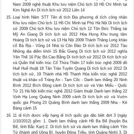
Nam 2009 nghệ thuật Khu lưu niệm Chủ tịch 10 Hồ Chí Minh tại
Kim Nghệ An Di tích lịch sử 2012 Liên 14
Loại hình Năm STT Tên di tích Địa phương di tích công nhận
Khu lưu niệm Chủ tịch 11 Hồ Chí Minh tại Phủ Hà Nội Di tích lịch
sử 2009 Chủ tịch Khu lưu niệm Chủ tịch 12 Tôn Đức Thắng tại
Mỹ An Giang Di tích lịch sử 2012 Hòa Hưng Khu trung tâm
Hoàng Di tích lịch sử và 13 Hà Nội 2009 Thành Thăng Long khảo
cổ Bà Rịa - Vũng 14 Nhà tù Côn Đảo Di tích lịch sử 2012 Tàu
Những địa điểm khởi 15 Bắc Giang Di tích lịch sử 2012 nghĩa
Yên Thế 16 Pác Bó Cao Bằng Di tích lịch sử 2012 Di tích lịch sử
và Quần thể kiến trúc Cố Thừa Thiên 17 kiến trúc nghệ 2009 đô
Huế Huế thuật 18 Tân Trào Tuyên Quang Di tích lịch sử 2012 Di
tích lịch sử, 19 Thành nhà Hồ Thanh Hóa kiến trúc nghệ 2012
thuật và khảo cổ Tràng An - Tam Cốc - Danh lam thắng 20 Ninh
Bình 2012 Bích Động cảnh Di tích lịch sử và Văn Miếu - Quốc
Tử 21 Hà Nội kiến trúc nghệ 2012 Giám thuật Danh lam thắng 22
Vịnh Hạ Long Quảng Ninh 2009 cảnh Di tích lịch sử và Vườn
quốc gia Phong 23 Quảng Bình danh lam thắng 2009 Nha - Kẻ
Bàng cảnh 15
11 di tích được xếp hạng di tích quốc gia đặc biệt đợt 3 (ngày
1/10/2012) gồm: 1. Danh lam thắng cảnh Hồ Ba Bể (huyện Ba
Bể, tỉnh Bắc Kạn) 2. Di tích lịch sử và danh lam thắng cảnh Yên
Tử (thành phố Uông Bí, huyện Đông Triều, tỉnh Quảng Ninh) 3. Di