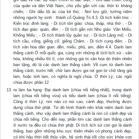
của quân và dân Việt Nam, chủ yếu gắn với các thời kì kháng
chiến; - Ghi dấu tội ác của kẻ thù; - Nơi lưu giữ, tưởng niệm
những người hy sinh : thành cổ Quảng Trị 4.3. Di tích kiến trúc -
Kiến trúc đình làng; - Di tích tôn giáo: chùa, tháp, nhà thờ ; - Di
tích đạo giáo: quán, đền ; - Di tích gắn với Nho giáo: Văn Miếu,
Khổng Miếu ; - Di tích thành lũy quân sự; - Di tích Lăng mộ; - Di
tích cầu, cống, giếng cổ: giếng Chăm; - Di tích cung điện; - Di
tích văn hóa dân gian: đền, miếu, phủ, am, điện 4.4. Danh lam
thắng cảnh Ở mỗi quốc gia, cùng với những di tích lịch sử - văn
hóa, không nhiều thì ít, còn những giá trị văn hóa do thiên nhiên
ban tặng, đó là các danh lam thắng cảnh. Về cụm từ danh lam
thắng cảnh, trước hết, chữ lam được gọi rút gọn từ chữ tăng già
lam, hoặc tịnh lam, có nghĩa là ngôi chùa. Ở thời Lý, các ngôi
chùa được phân 12
ra làm ba hạng: Đại danh lam (chùa nổi tiếng nhất), trung danh
lam (chùa nổi tiếng vừa) và tiểu danh lam (chùa ít nổi tiếng).
Cũng ở thời Lý, nơi nào có núi cao, cảnh đẹp, thường được
dựng chùa thờ phật. Từ đó hình thành nên khái niệm danh lam
thắng cảnh, như vậy danh lam thắng cảnh là nơi có cảnh đẹp và
chùa nổi tiếng. Cho đến nay, phần lớn các danh lam thắng cảnh
ở nước ta đều có chùa thờ phật. Di tích lịch sử còn gọi là danh
thắng, bao gồm những khu vực thiên nhiên có phong cảnh đẹp,
có khí hậu thời tiết thủy văn, hệ sinh thái tốt cho sức khỏe con