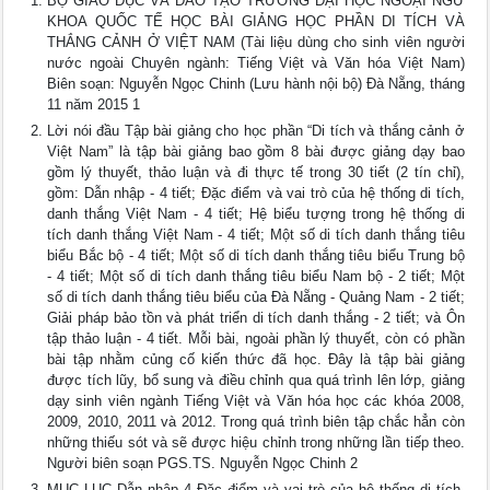
BỘ GIÁO DỤC VÀ ĐÀO TẠO TRƯỜNG ĐẠI HỌC NGOẠI NGỮ
KHOA QUỐC TẾ HỌC BÀI GIẢNG HỌC PHẦN DI TÍCH VÀ
THẮNG CẢNH Ở VIỆT NAM (Tài liệu dùng cho sinh viên người
nước ngoài Chuyên ngành: Tiếng Việt và Văn hóa Việt Nam)
Biên soạn: Nguyễn Ngọc Chinh (Lưu hành nội bộ) Đà Nẵng, tháng
11 năm 2015 1
Lời nói đầu Tập bài giảng cho học phần “Di tích và thắng cảnh ở
Việt Nam” là tập bài giảng bao gồm 8 bài được giảng dạy bao
gồm lý thuyết, thảo luận và đi thực tế trong 30 tiết (2 tín chỉ),
gồm: Dẫn nhập - 4 tiết; Đặc điểm và vai trò của hệ thống di tích,
danh thắng Việt Nam - 4 tiết; Hệ biểu tượng trong hệ thống di
tích danh thắng Việt Nam - 4 tiết; Một số di tích danh thắng tiêu
biểu Bắc bộ - 4 tiết; Một số di tích danh thắng tiêu biểu Trung bộ
- 4 tiết; Một số di tích danh thắng tiêu biểu Nam bộ - 2 tiết; Một
số di tích danh thắng tiêu biểu của Đà Nẵng - Quảng Nam - 2 tiết;
Giải pháp bảo tồn và phát triển di tích danh thắng - 2 tiết; và Ôn
tập thảo luận - 4 tiết. Mỗi bài, ngoài phần lý thuyết, còn có phần
bài tập nhằm củng cố kiến thức đã học. Đây là tập bài giảng
được tích lũy, bổ sung và điều chỉnh qua quá trình lên lớp, giảng
dạy sinh viên ngành Tiếng Việt và Văn hóa học các khóa 2008,
2009, 2010, 2011 và 2012. Trong quá trình biên tập chắc hẳn còn
những thiếu sót và sẽ được hiệu chỉnh trong những lần tiếp theo.
Người biên soạn PGS.TS. Nguyễn Ngọc Chinh 2
MỤC LỤC Dẫn nhập 4 Đặc điểm và vai trò của hệ thống di tích,