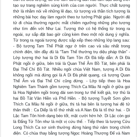
tạo sự trang nghiêm sùng kính của con người. Thực chất tượng
thờ là nhằm nói về những lẽ đạo, từ tượng và thần tích tượng là
những bài học dạy làm người theo tư tưởng Phật giáo. Người đệ
tử đi chùa thường ngước mắt chiêm ngưỡng những pho tượng
như tìm đến với Như Lai. Tượng thờ có hệ thống từ trong ra
ngoài, sự sắp đặt bao giờ cũng kèm theo một nội dung ý nghĩa.
Từ trong ra ngoài tượng được sắp xếp theo những lớp lang sau:
- Bộ tượng Tam Thế Phật ngự ở trên cao và sâu nhất trong
chính điện, tên đầy đủ là “Tam Thế thường trụ diệu pháp thân” -
Lớp tượng thứ hai là Di Đà Tam Tôn /Di Đà tiếp dẫn: A Di Đà
Phật ngồi ở giữa, bên trái là Quan Thế Âm Bồ Tát, bên phải là
Đại Thế Chí Bồ Tát. Nhiều ngôi chùa Việt Nam, tượng A Di Đà
không ngồi mà đứng gọi là A Di Đà phát quang, cả tượng Quan
Thế Âm và Đại Thế Chí cũng đứng. - Lớp tiếp theo là Hoa
Nghiêm Tam Thánh gồm tượng Thích Ca Mâu Ni ngồi ở giữa gọi
là Hoa Nghiêm ngồi trong đài sen trong tư thế kiết già, trợ thủ là
hai Bồ Tát Văn Hiền và Phổ Hiền. - Bộ tượng Tuyết Sơn gồm
Thích Ca Mâu Ni ngồi ở giữa, thị tả hai bên là tượng hai đệ tử
thân thiết : Ca Diếp là tổ thứ nhất và A Nan Đà là tổ thứ hai. - Di
Lặc Tam Tôn hình dạng béo tốt, mặt cười hớn hở. Di Lặc còn gọi
là Đấng Tử Tôn như là một vị cứu thế. - Tiếp theo là tượng Cửu
Long Thích Ca sơ sinh thường đứng hàng thứ năm trong chính
điện. Có chùa thay bằng tượng Ngọc Hoàng Thượng Đế và Nam