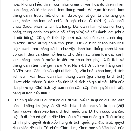
hóa, không nhiều thì ít, còn những giá trị văn hóa do thiên nhiên
ban tặng, đó là các danh lam thắng cảnh. Về cụm từ danh lam
thắng cảnh, trước hết, chữ lam được gọi rút gọn từ chữ tăng già
lam, hoặc tịnh lam, có nghĩa là ngôi chùa. Ở thời Lý, các ngôi
chùa được phân ra làm ba hạng: Đại danh lam (chùa nổi tiếng
nhất), trung danh lam (chùa nổi tiếng vừa) và tiểu danh lam (chùa
ít nổi tiếng). Cũng ở thời Lý, nơi nào có núi cao, cảnh đẹp,
thường được dựng chùa thờ phật. Từ đó hình thành nên khái
niệm danh lam thắng cảnh, như vậy danh lam thắng cảnh là nơi
có cảnh đẹp và chùa nổi tiếng. Cho đến nay, phần lớn các danh
lam thắng cảnh ở nước ta đều có chùa thờ phật. 4.Di tích và
thắng cảnh trên thế giới và ở Việt Nam 4.1.Di tích và thắng cảnh
ở Việt Nam Căn cứ vào giá trị lịch sử, văn hoá, khoa học, di tích
lịch sử - văn hoá, danh lam thắng cảnh (gọi chung là di tích)
được chia thành: Di tích cấp tỉnh là di tích có giá trị tiêu biểu của
địa phương. Chủ tịch Uỷ ban nhân dân cấp tỉnh quyết định xếp
hạng di tích cấp tỉnh. 5
Di tích quốc gia là di tích có giá trị tiêu biểu của quốc gia. Bộ Văn
hóa - Thông tin (nay là Bộ Văn hóa, Thể thao và Du lịch (Việt
Nam) quyết định xếp hạng di tích quốc gia. Di tích quốc gia đặc
biệt là di tích có giá trị đặc biệt tiêu biểu của quốc gia. Thủ tướng
Chính phủ quyết định xếp hạng di tích quốc gia đặc biệt; quyết
định việc đề nghị Tổ chức Giáo dục, Khoa học và Văn hoá của