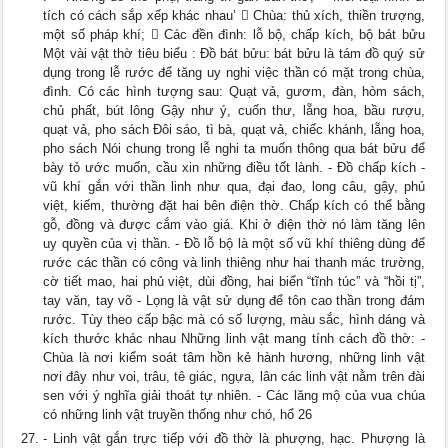
tích có cách sắp xếp khác nhau’  Chùa: thủ xích, thiền trượng,
một số pháp khí;  Các đền đình: lỗ bộ, chấp kích, bộ bát bửu
Một vài vật thờ tiêu biểu : Đồ bát bửu: bát bửu là tám đồ quý sử
dụng trong lễ rước để tăng uy nghi việc thần có mặt trong chùa,
đình. Có các hình tượng sau: Quạt vả, gươm, đàn, hòm sách,
chủ phất, bút lông Gậy như ý, cuốn thư, lẵng hoa, bầu rượu,
quạt vả, pho sách Đôi sáo, tì bà, quạt vả, chiếc khánh, lẵng hoa,
pho sách Nói chung trong lễ nghi ta muốn thông qua bát bửu để
bày tỏ ước muốn, cầu xin những điều tốt lành. - Đồ chấp kích -
vũ khí gắn với thần linh như qua, đại đao, long câu, gậy, phủ
việt, kiếm, thường đặt hai bên điện thờ. Chấp kích có thể bằng
gỗ, đồng và được cắm vào giá. Khi ở điện thờ nó làm tăng lên
uy quyền của vị thần. - Đồ lỗ bộ là một số vũ khí thiêng dùng để
rước các thần có công và linh thiêng như hai thanh mác trường,
cờ tiết mao, hai phủ việt, dùi đồng, hai biển “tĩnh túc” và “hồi tị”,
tay văn, tay võ - Lọng là vật sử dụng để tôn cao thần trong đám
rước. Tùy theo cấp bậc mà có số lượng, màu sắc, hình dáng và
kích thước khác nhau Những linh vật mang tính cách đồ thờ: -
Chùa là nơi kiểm soát tâm hồn kẻ hành hương, những linh vật
nơi đây như voi, trâu, tê giác, ngựa, lân các linh vật nằm trên đài
sen với ý nghĩa giải thoát tự nhiên. - Các lăng mộ của vua chúa
có những linh vật truyền thống như chó, hổ 26
- Linh vật gắn trực tiếp với đồ thờ là phượng, hạc. Phượng là