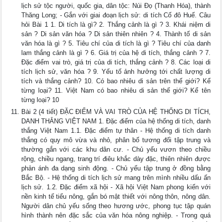
lịch sử tộc người, quốc gia, dân tộc: Núi Đọ (Thanh Hóa), thành
Thăng Long; - Gắn với giai đoạn lịch sử: di tích Cố đô Huế. Câu
hỏi Bài 1 1. Di tích là gì? 2. Thắng cảnh là gì ? 3. Khái niệm di
sản ? Di sản văn hóa ? Di sản thiên nhiên ? 4. Thành tố di sản
văn hóa là gì ? 5. Tiêu chí của di tích là gì ? Tiêu chí của danh
lam thắng cảnh là gì ? 6. Giá trị của hệ di tích, thắng cảnh ? 7.
Đặc điểm vai trò, giá trị của di tích, thắng cảnh ? 8. Các loại di
tích lịch sử, văn hóa ? 9. Yếu tố ảnh hưởng tới chất lượng di
tích và thắng cảnh? 10. Có bao nhiêu di sản trên thế giới? Kể
từng loại? 11. Việt Nam có bao nhiêu di sản thế giới? Kể tên
từng loại? 10
Bài 2 (4 tiết) ĐẶC ĐIỂM VÀ VAI TRÒ CỦA HỆ THỐNG DI TÍCH,
DANH THẮNG VIỆT NAM 1. Đặc điểm của hệ thống di tích, danh
thắng Việt Nam 1.1. Đặc điểm tự thân - Hệ thống di tích danh
thắng có quy mô vừa và nhỏ, phân bố tương đối tập trung và
thường gắn với các khu dân cư. - Chủ yếu vươn theo chiều
rộng, chiều ngang, trang trí điêu khắc dày đặc, thiên nhiên được
phản ánh đa dạng sinh động. - Chủ yếu tập trung ở đồng bằng
Bắc Bộ. - Hệ thống di tích lịch sử mang trên mình nhiều dấu ấn
lịch sử. 1.2. Đặc điểm xã hội - Xã hội Việt Nam phong kiến với
nền kinh tế tiểu nông, gắn bó mật thiết với nông thôn, nông dân.
Người dân chủ yếu sống theo hương ước, phong tục tập quán
hình thành nên đặc sắc của văn hóa nông nghiệp. - Trong quá