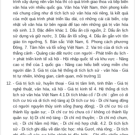
trình xây dựng nền văn hóa thì có quá trình giao thoa và tiếp biến
văn hóa với nhiều quốc gia. Văn hóa Việt Nam, thời phong kiến
nói chung cũng như di tích lịch sử văn hóa nói riêng, là kết quả
của một quá trình phát triển lâu dài, có những cái cải biến, cóp
nhặt về văn hóa từ bên ngoài để tạo nên những giá trị văn hóa
nội sinh. 1.3. Đặc điểm khác 1. Dấu ấn cội nguồn, 2. Dấu ấn lịch
sử dựng và giữ nước, 3. Dấu ấn lối sống, 4. Dấu ấn gắn với tôn
giáo tín ngưỡng, 5. Bản sắc Việt Nam, 6. Phong cách phương
Đông, 7. Tâm hồn và lối sống Việt Nam. 2. Vai trò của di tích và
thắng cảnh - Quảng cáo đất nước con người - Phát triển du lịch -
> phát triển kinh tế xã hội - Hội nhập quốc tế và khu vực - Nâng
cao vị thế của 1 quốc gia - Nâng cao hiểu biết vùng miền cho
người dân 3. Giá trị của hệ thống di tích lịch sử - văn hóa - Giá
trị tự nhiên, không gian, cảnh quan, môi trường 11
- Giá trị lịch sử, huyền thoại - Giá trị tâm linh, tinh thần - Giá trị
nghệ thuật, văn hóa, xã hội - Giá trị kinh tế 4. Hệ thống di tích
lịch sử văn hóa Việt Nam 4.1.Di tích khảo cổ / Di chỉ : gồm có di
tích cư trú và di tích mộ táng a) Di tích cư trú - Di chỉ hang động
có người nguyên thủy sinh sống (hang động); - Di chỉ cư trú có
thành lũy quân sự; - Di chỉ cư trú chưa có / không có thành lũy
quân sự. b) Di chỉ mộ táng - Di chỉ mộ thuyền; - Di chỉ mộ chum,
vò; - Di chỉ hầm mộ Hán; - Di chỉ mộ hợp chất. 4.2. Di tích lịch
sử - Di tích ghi dấu về dân tộc học: nhà Gươl, nhà rông; - Di tích
ghi dấu về các sự kiện chính trị đặc biệt; - Ghi dấu chiến công