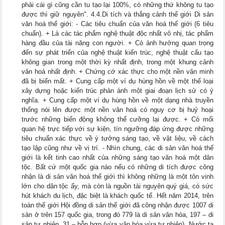
phải cái gì cũng cần tu tạo lại 100%, có những thứ không tu tạo
được thì giữ nguyên". 4.4.Di tích và thắng cảnh thế giới Di sản
văn hoá thế giới: - Các tiêu chuẩn của văn hoá thế giới (6 tiêu
chuẩn). + Là các tác phẩm nghệ thuật độc nhất vô nhị, tác phẩm
hàng đầu của tài năng con người. + Có ảnh hưởng quan trọng
đến sự phát triển của nghệ thuật kiến trúc, nghệ thuật cấu tạo
không gian trong một thời kỳ nhất định, trong một khung cảnh
văn hoá nhất định. + Chứng cớ xác thực cho một nền văn minh
đã bị biến mất. + Cung cấp một ví dụ hùng hồn về một thể loại
xây dựng hoặc kiến trúc phản ánh một giai đoạn lịch sử có ý
nghĩa. + Cung cấp một ví dụ hùng hồn về một dạng nhà truyền
thống nói lên được một nền văn hoá có nguy cơ bị huỷ hoại
trước những biến động không thể cưỡng lại được. + Có mối
quan hệ trực tiếp với sự kiện, tín ngưỡng đáp ứng được những
tiêu chuẩn xác thực về ý tưởng sáng tạo, về vật liệu, về cách
tạo lập cũng như về vị trí. - Nhìn chung, các di sản văn hoá thế
giới là kết tinh cao nhất của những sáng tạo văn hoá một dân
tộc. Bất cứ một quốc gia nào nếu có những di tích được công
nhận là di sản văn hoá thế giới thì không những là một tôn vinh
lớn cho dân tộc ấy, mà còn là nguồn tài nguyên quý giá, có sức
hút khách du lịch, đặc biệt là khách quốc tế. Hết năm 2014, trên
toàn thế giới Hội đồng di sản thế giới đã công nhận được 1007 di
sản ở trên 157 quốc gia, trong đó 779 là di sản văn hóa, 197 – di
sản tự nhiên, 31 – hỗn hợp (vừa văn hóa vừa tự nhiên). Nước ta