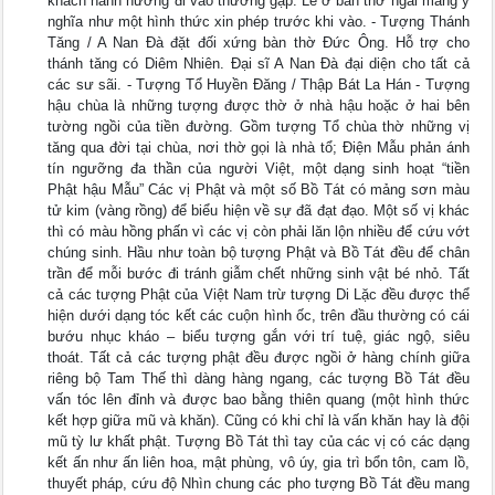
khách hành hương đi vào thường gặp. Lễ ở bàn thờ ngài mang ý
nghĩa như một hình thức xin phép trước khi vào. - Tượng Thánh
Tăng / A Nan Đà đặt đối xứng bàn thờ Đức Ông. Hỗ trợ cho
thánh tăng có Diêm Nhiên. Đại sĩ A Nan Đà đại diện cho tất cả
các sư sãi. - Tượng Tổ Huyền Đăng / Thập Bát La Hán - Tượng
hậu chùa là những tượng được thờ ở nhà hậu hoặc ở hai bên
tường ngồi của tiền đường. Gồm tượng Tổ chùa thờ những vị
tăng qua đời tại chùa, nơi thờ gọi là nhà tổ; Điện Mẫu phản ánh
tín ngưỡng đa thần của người Việt, một dạng sinh hoạt “tiền
Phật hậu Mẫu” Các vị Phật và một số Bồ Tát có mảng sơn màu
tử kim (vàng rồng) để biểu hiện về sự đã đạt đạo. Một số vị khác
thì có màu hồng phấn vì các vị còn phải lăn lộn nhiều để cứu vớt
chúng sinh. Hầu như toàn bộ tượng Phật và Bồ Tát đều để chân
trần để mỗi bước đi tránh giẫm chết những sinh vật bé nhỏ. Tất
cả các tượng Phật của Việt Nam trừ tượng Di Lặc đều được thể
hiện dưới dạng tóc kết các cuộn hình ốc, trên đầu thường có cái
bướu nhục kháo – biểu tượng gắn với trí tuệ, giác ngộ, siêu
thoát. Tất cả các tượng phật đều được ngồi ở hàng chính giữa
riêng bộ Tam Thế thì dàng hàng ngang, các tượng Bồ Tát đều
vấn tóc lên đỉnh và được bao bằng thiên quang (một hình thức
kết hợp giữa mũ và khăn). Cũng có khi chỉ là vấn khăn hay là đội
mũ tỳ lư khất phật. Tượng Bồ Tát thì tay của các vị có các dạng
kết ấn như ấn liên hoa, mật phùng, vô úy, gia trì bổn tôn, cam lồ,
thuyết pháp, cứu độ Nhìn chung các pho tượng Bồ Tát đều mang