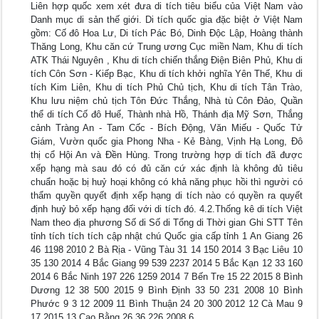
Liên hợp quốc xem xét đưa di tích tiêu biểu của Việt Nam vào
Danh mục di sản thế giới. Di tích quốc gia đặc biệt ở Việt Nam
gồm: Cố đô Hoa Lư, Di tích Pác Bó, Dinh Độc Lập, Hoàng thành
Thăng Long, Khu căn cứ Trung ương Cục miền Nam, Khu di tích
ATK Thái Nguyên , Khu di tích chiến thắng Điện Biên Phủ, Khu di
tích Côn Sơn - Kiếp Bạc, Khu di tích khởi nghĩa Yên Thế, Khu di
tích Kim Liên, Khu di tích Phủ Chủ tịch, Khu di tích Tân Trào,
Khu lưu niệm chủ tịch Tôn Đức Thắng, Nhà tù Côn Đảo, Quần
thể di tích Cố đô Huế, Thành nhà Hồ, Thánh địa Mỹ Sơn, Thắng
cảnh Tràng An - Tam Cốc - Bích Động, Văn Miếu - Quốc Tử
Giám, Vườn quốc gia Phong Nha - Kẻ Bàng, Vịnh Hạ Long, Đô
thị cổ Hội An và Đền Hùng. Trong trường hợp di tích đã được
xếp hạng mà sau đó có đủ căn cứ xác định là không đủ tiêu
chuẩn hoặc bị huỷ hoại không có khả năng phục hồi thì người có
thẩm quyền quyết định xếp hạng di tích nào có quyền ra quyết
định huỷ bỏ xếp hạng đối với di tích đó. 4.2.Thống kê di tích Việt
Nam theo địa phương Số di Số di Tổng di Thời gian Ghi STT Tên
tỉnh tích tích tích cập nhật chú Quốc gia cấp tỉnh 1 An Giang 26
46 1198 2010 2 Bà Rịa - Vũng Tàu 31 14 150 2014 3 Bạc Liêu 10
35 130 2014 4 Bắc Giang 99 539 2237 2014 5 Bắc Kạn 12 33 160
2014 6 Bắc Ninh 197 226 1259 2014 7 Bến Tre 15 22 2015 8 Bình
Dương 12 38 500 2015 9 Bình Định 33 50 231 2008 10 Bình
Phước 9 3 12 2009 11 Bình Thuận 24 20 300 2012 12 Cà Mau 9
17 2015 13 Cao Bằng 26 36 226 2008 6