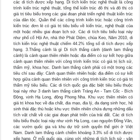
các di tích được xếp hạng. Di tích kiến trúc nghệ thuật là công
trình kiến trúc nghệ thuật, tổng thể kiến trúc đô thị và đô thị có
giá trị tiêu biểu trong các giai đoạn phát triển nghệ thuật kiến trúc
của dân tộc. Quần thể các công trình kiến trúc hoặc công trình
kiến trúc đơn lẻ có giá trị tiêu biểu về kiến trúc, nghệ thuật của
một hoặc nhiều giai đoạn lịch sử. Các di tích tiêu biểu loại này
như phố cổ Hội An, nhà thờ Phát Diệm, chùa Keo, Năm 2010, di
tích kiến trúc nghệ thuật chiếm 44.2% tổng số di tích được xếp
hạng. 3.Thắng cảnh là gì Di tích thắng cảnh (danh lam thắng
cảnh) là cảnh quan thiên nhiên hoặc địa điểm có sự kết hợp giữa
cảnh quan thiên nhiên với công trình kiến trúc có giá trị lịch sử,
thẩm mỹ, khoa học. Danh lam thắng cảnh phải có một trong các
tiêu chí sau đây: Cảnh quan thiên nhiên hoặc địa điểm có sự kết
hợp giữa cảnh quan thiên nhiên với công trình kiến trúc có giá trị
thẩm mỹ tiêu biểu. Các di tích quốc gia đặc biệt tiêu biểu thuộc
loại này như 3 danh lam thắng cảnh Tràng An - Tam Cốc - Bích
Động, vịnh Hạ Long, động Phong Nha. Khu vực thiên nhiên có
giá trị khoa học về địa chất, địa mạo, địa lý, đa dạng sinh học, hệ
sinh thái đặc thù hoặc khu vực thiên nhiên chứa đựng những dấu
tích vật chất về các giai đoạn phát triển của trái đất. Các di tích
tiêu biểu thuộc loại này như vịnh Hạ Long, cao nguyên Đồng Văn,
các vườn quốc gia và khu dự trữ sinh quyển thế giới ở Việt
Nam. Danh lam thắng cảnh chiếm khoảng 3.3% số di tích được
xếp hạng. Ở mỗi quốc gia, cùng với những di tích lịch sử - văn