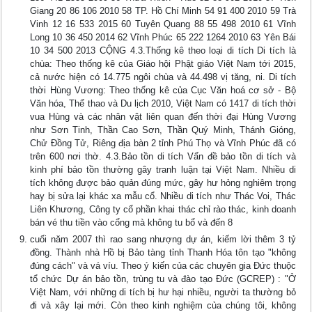
Giang 20 86 106 2010 58 TP. Hồ Chí Minh 54 91 400 2010 59 Trà
Vinh 12 16 533 2015 60 Tuyên Quang 88 55 498 2010 61 Vĩnh
Long 10 36 450 2014 62 Vĩnh Phúc 65 222 1264 2010 63 Yên Bái
10 34 500 2013 CỘNG 4.3.Thống kê theo loại di tích Di tích là
chùa: Theo thống kê của Giáo hội Phật giáo Việt Nam tới 2015,
cả nước hiện có 14.775 ngôi chùa và 44.498 vị tăng, ni. Di tích
thời Hùng Vương: Theo thống kê của Cục Văn hoá cơ sở - Bộ
Văn hóa, Thể thao và Du lịch 2010, Việt Nam có 1417 di tích thời
vua Hùng và các nhân vật liên quan đến thời đại Hùng Vương
như Sơn Tinh, Thần Cao Sơn, Thần Quý Minh, Thánh Gióng,
Chử Đồng Tử, Riêng địa bàn 2 tỉnh Phú Thọ và Vĩnh Phúc đã có
trên 600 nơi thờ. 4.3.Bảo tồn di tích Vấn đề bảo tồn di tích và
kinh phí bảo tồn thường gây tranh luận tại Việt Nam. Nhiều di
tích không được bảo quản đúng mức, gây hư hỏng nghiêm trọng
hay bị sửa lại khác xa mẫu cổ. Nhiều di tích như Thác Voi, Thác
Liên Khương, Công ty cổ phần khai thác chỉ rào thác, kinh doanh
bán vé thu tiền vào cổng mà không tu bổ và đến 8
cuối năm 2007 thì rao sang nhượng dự án, kiếm lời thêm 3 tỷ
đồng. Thành nhà Hồ bị Bảo tàng tỉnh Thanh Hóa tôn tạo "không
đúng cách" và vá víu. Theo ý kiến của các chuyên gia Đức thuộc
tổ chức Dự án bảo tồn, trùng tu và đào tạo Đức (GCREP) : "Ở
Việt Nam, với những di tích bị hư hại nhiều, người ta thường bỏ
đi và xây lại mới. Còn theo kinh nghiệm của chúng tôi, không