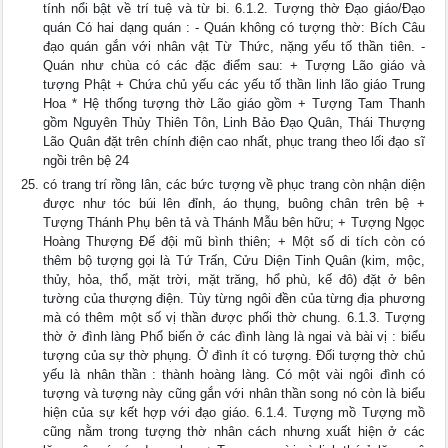
tính nổi bật về trí tuệ và từ bi. 6.1.2. Tượng thờ Đạo giáo/Đạo
quán Có hai dạng quán : - Quán không có tượng thờ: Bích Câu
đạo quán gắn với nhân vật Từ Thức, nặng yếu tố thần tiên. -
Quán như chùa có các đặc điểm sau: + Tượng Lão giáo và
tượng Phật + Chứa chủ yếu các yếu tố thần linh lão giáo Trung
Hoa * Hệ thống tượng thờ Lão giáo gồm + Tượng Tam Thanh
gồm Nguyên Thủy Thiên Tôn, Linh Bảo Đạo Quân, Thái Thượng
Lão Quân đặt trên chính điện cao nhất, phục trang theo lối đạo sĩ
ngồi trên bệ 24
có trang trí rồng lân, các bức tượng về phục trang còn nhận diện
được như tóc búi lên đỉnh, áo thụng, buông chân trên bệ +
Tượng Thánh Phụ bên tả và Thánh Mẫu bên hữu; + Tượng Ngọc
Hoàng Thượng Đế đội mũ bình thiên; + Một số di tích còn có
thêm bộ tượng gọi là Tứ Trấn, Cửu Diện Tinh Quân (kim, mộc,
thủy, hỏa, thổ, mặt trời, mặt trăng, hổ phù, kế đô) đặt ở bên
tường của thượng điện. Tùy từng ngôi đền của từng địa phương
mà có thêm một số vị thần được phối thờ chung. 6.1.3. Tượng
thờ ở đình làng Phổ biến ở các đình làng là ngai và bài vị : biểu
tượng của sự thờ phụng. Ở đình ít có tượng. Đối tượng thờ chủ
yếu là nhân thần : thành hoàng làng. Có một vài ngôi đình có
tượng và tượng này cũng gắn với nhân thần song nó còn là biểu
hiện của sự kết hợp với đạo giáo. 6.1.4. Tượng mồ Tượng mồ
cũng nằm trong tượng thờ nhân cách nhưng xuất hiện ở các