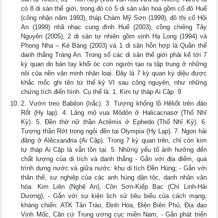
có 8 di sản thế giới, trong đó có 5 di sản văn hoá gồm cố đô Huế
(công nhận năm 1993), tháp Chàm Mỹ Sơn (1999), đô thị cổ Hội
An (1999) nhã nhạc cung đình Huế (2003), cồng chiêng Tây
Nguyên (2005), 2 di sản tự nhiên gồm vịnh Hạ Long (1994) và
Phong Nha – Kẻ Bàng (2003) và 1 di sản hỗn hợp là Quần thể
danh thắng Tràng An. Trong số các di sản thế giới phải kể tới 7
kỳ quan do bàn tay khối óc con người tạo ra tập trung ở những
nôi của nền văn minh nhân loại. Đây là 7 kỳ quan kỳ diệu được
khắc mốc ghi tên từ thế kỷ VI sau công nguyên, như những
chứng tích điển hình. Cụ thể là: 1. Kim tự tháp Ai Cập. 9
2. Vườn treo Babilon (Irắc). 3. Tượng khổng lồ Hêliốt trên đảo
Rốt (Hy lạp). 4. Lăng mộ vua Môdôn ở Halicacnasơ (Thổ Nhĩ
Kỳ). 5. Đền thờ nữ thần Actêmis ở Ephedo (Thổ Nhĩ Kỳ). 6.
Tượng thần Rớt trong ngôi đền tại Olympia (Hy Lạp). 7. Ngọn hải
đăng ở Alêcxanđria (Ai Cập). Trong 7 kỳ quan trên, chỉ còn kim
tự tháp Ai Cập là vẫn tồn tại. 5. Những yếu tố ảnh hưởng đến
chất lượng của di tích và danh thắng - Gắn với địa điểm, quá
trình dựng nước và giữa nước: khu di tích Đền Hùng; - Gắn với
thân thế, sự nghiệp của các anh hùng dân tộc, danh nhân văn
hóa: Kim Liên (Nghệ An), Côn Sơn-Kiếp Bạc (Chí Linh-Hải
Dương); - Gắn với sự kiện lịch sử tiêu biểu của cách mạng,
kháng chiến: ATK Tân Trào, Định Hóa, Điện Biên Phủ, Địa đạo
Vịnh Mốc, Căn cứ Trung ương cục miền Nam; - Gắn phát triển