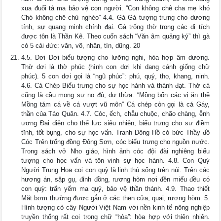
xua đuổi tà ma bảo vệ con người. “Con không chê cha mẹ khó
Chó không chê chủ nghèo” 4.4. Gà Gà tượng trưng cho dương
tính, sự quang minh chính đại. Gà trống thờ trong các di tích
được tôn là Thần Kê. Theo cuốn sách “Văn âm quảng ký” thì gà
có 5 cái đức: văn, võ, nhân, tín, dũng. 20
4.5. Dơi Dơi biểu tượng cho lưỡng nghi, hòa hợp âm dương.
Thờ dơi là thờ phúc (hình con dơi khi dang cánh giống chữ
phúc). 5 con dơi gọi là “ngũ phúc”: phú, quý, thọ, khang, ninh.
4.6. Cá Chép Biểu trưng cho sự học hành và thành đạt. Thờ cá
cũng là cầu mong sự no đủ, dư thừa. “Mồng bốn các vị ăn thề
Mồng tám cá về cá vượt vũ môn” Cá chép còn gọi là cá Gáy,
thần của Táo Quân. 4.7. Cóc, ếch, chẫu chuộc, chão chàng, ễnh
ương Đại diện cho thế lực siêu nhiên, biểu trưng cho sự điềm
tĩnh, tốt bụng, cho sự học vấn. Tranh Đông Hồ có bức Thầy đồ
Cóc Trên trống đồng Đông Sơn, cóc biểu trưng cho nguồn nước.
Trong sách vở Nho giáo, hình ảnh cóc đội đài nghiêng biểu
tượng cho học vấn và tôn vinh sự học hành. 4.8. Con Quỳ
Người Trung Hoa coi con quỳ là linh thú sống trên núi. Trên các
hương án, sập gụ, đỉnh đồng, rương hòm nơi đền miếu đều có
con quỳ: trấn yểm ma quỷ, bảo vệ thần thánh. 4.9. Thao thiết
Mặt bợm thường được gắn ở các then cửa, quai, rương hòm. 5.
Hình tượng cỏ cây Người Việt Nam với nền kinh tế nông nghiệp
truyền thống rất coi trọng chữ “hòa”: hòa hợp với thiên nhiên.