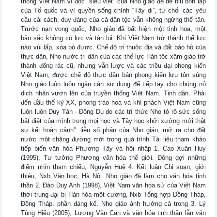
thống Việt Nam vì độc “siêu việt” của Nho giáo để dè bỉu bọn lập
của Tổ quốc và vì quyền sống chính “Tây di”, từ chối các yêu
cầu cải cách, duy đáng của cả dân tộc vẫn không ngừng thể tân.
Trước nạn vong quốc, Nho giáo đã bất hiện một tinh hoa, một
bản sắc không có lực và tàn lụi. Khi Việt Nam trở thành thế lực
nào vùi lấp, xóa bỏ được. Chế độ trị thuộc địa và đất bảo hộ của
thực dân, Nho nước trị dân của các thế lực Hán tộc xâm giáo trở
thành đống rác cũ, nhưng vẫn lược và các triều đại phong kiến
Việt Nam, được chế độ thực dân bán phong kiến lưu tôn sùng
Nho giáo luôn luôn ngăn cản sự dụng để tiếp tay cho chúng nô
dịch nhân vươn lên của truyền thống Việt Nam. Tinh dân. Phải
đến đầu thế kỷ XX, phong trào hoa và khí phách Việt Nam cũng
luôn luôn Duy Tân - Đông Du do các trí thức Nho tỏ rõ sức sống
bất diệt của mình trong mọi học và Tây học khởi xướng mới thật
sự kết hoàn cảnh”. liễu số phận của Nho giáo, mở ra cho đất
nước một chặng đường mới trong quá trình Tài liệu tham khảo
tiếp biến văn hóa Phương Tây và hội nhập 1. Cao Xuân Huy
(1995), Tư tưởng Phương văn hóa thế giới. Đông gợi những
điểm nhìn tham chiếu, Nguyễn Huệ 4. Kết luận Chi soạn, giới
thiệu, Nxb Văn học, Hà Nội. Nho giáo đã làm cho văn hóa tinh
thần 2. Đào Duy Anh (1998), Việt Nam văn hóa sử của Việt Nam
thời trung đại bị Hán hóa một cương, Nxb Tổng hợp Đồng Tháp,
Đồng Tháp. phần đáng kể. Nho giáo ảnh hưởng cả trong 3. Lý
Tùng Hiếu (2005), Lương Văn Can và văn hóa tinh thần lẫn văn