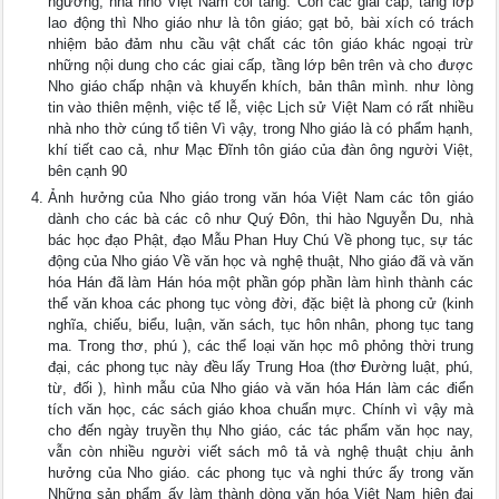
ngưỡng, nhà nho Việt Nam coi tàng. Còn các giai cấp, tầng lớp
lao động thì Nho giáo như là tôn giáo; gạt bỏ, bài xích có trách
nhiệm bảo đảm nhu cầu vật chất các tôn giáo khác ngoại trừ
những nội dung cho các giai cấp, tầng lớp bên trên và cho được
Nho giáo chấp nhận và khuyến khích, bản thân mình. như lòng
tin vào thiên mệnh, việc tế lễ, việc Lịch sử Việt Nam có rất nhiều
nhà nho thờ cúng tổ tiên Vì vậy, trong Nho giáo là có phẩm hạnh,
khí tiết cao cả, như Mạc Đĩnh tôn giáo của đàn ông người Việt,
bên cạnh 90
Ảnh hưởng của Nho giáo trong văn hóa Việt Nam các tôn giáo
dành cho các bà các cô như Quý Đôn, thi hào Nguyễn Du, nhà
bác học đạo Phật, đạo Mẫu Phan Huy Chú Về phong tục, sự tác
động của Nho giáo Về văn học và nghệ thuật, Nho giáo đã và văn
hóa Hán đã làm Hán hóa một phần góp phần làm hình thành các
thể văn khoa các phong tục vòng đời, đặc biệt là phong cử (kinh
nghĩa, chiếu, biểu, luận, văn sách, tục hôn nhân, phong tục tang
ma. Trong thơ, phú ), các thể loại văn học mô phỏng thời trung
đại, các phong tục này đều lấy Trung Hoa (thơ Đường luật, phú,
từ, đối ), hình mẫu của Nho giáo và văn hóa Hán làm các điển
tích văn học, các sách giáo khoa chuẩn mực. Chính vì vậy mà
cho đến ngày truyền thụ Nho giáo, các tác phẩm văn học nay,
vẫn còn nhiều người viết sách mô tả và nghệ thuật chịu ảnh
hưởng của Nho giáo. các phong tục và nghi thức ấy trong văn
Những sản phẩm ấy làm thành dòng văn hóa Việt Nam hiện đại