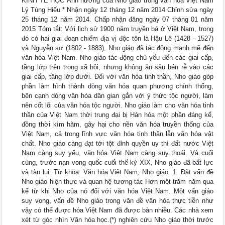
KINH TẾ HỌC Ảnh hưởng của Nho giáo trong văn hóa Việt Nam
Lý Tùng Hiếu * Nhận ngày 12 tháng 12 năm 2014 Chỉnh sửa ngày
25 tháng 12 năm 2014. Chấp nhận đăng ngày 07 tháng 01 năm
2015 Tóm tắt: Với lịch sử 1900 năm truyền bá ở Việt Nam, trong
đó có hai giai đoạn chiếm địa vị độc tôn là Hậu Lê (1428 - 1527)
và Nguyễn sơ (1802 - 1883), Nho giáo đã tác động mạnh mẽ đến
văn hóa Việt Nam. Nho giáo tác động chủ yếu đến các giai cấp,
tầng lớp trên trong xã hội, nhưng không ăn sâu bén rễ vào các
giai cấp, tầng lớp dưới. Đối với văn hóa tinh thần, Nho giáo góp
phần làm hình thành dòng văn hóa quan phương chính thống,
bên cạnh dòng văn hóa dân gian gắn với ý thức tộc người, làm
nên cốt lõi của văn hóa tộc người. Nho giáo làm cho văn hóa tinh
thần của Việt Nam thời trung đại bị Hán hóa một phần đáng kể,
đồng thời kìm hãm, gây hại cho nền văn hóa truyền thống của
Việt Nam, cả trong lĩnh vực văn hóa tinh thần lẫn văn hóa vật
chất. Nho giáo càng đạt tới tột đỉnh quyền uy thì đất nước Việt
Nam càng suy yếu, văn hóa Việt Nam càng suy thoái. Và cuối
cùng, trước nạn vong quốc cuối thế kỷ XIX, Nho giáo đã bất lực
và tàn lụi. Từ khóa: Văn hóa Việt Nam; Nho giáo. 1. Đặt vấn đề
Nho giáo hiện thực và quan hệ tương tác Hơn một trăm năm qua
kể từ khi Nho của nó đối với văn hóa Việt Nam. Một vấn giáo
suy vong, vấn đề Nho giáo trong văn đề văn hóa thực tiễn như
vậy có thể được hóa Việt Nam đã được bàn nhiều. Các nhà xem
xét từ góc nhìn Văn hóa học.(*) nghiên cứu Nho giáo thời trước