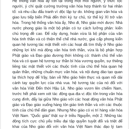
Hệ thống văn hóa ấy tồn tại trong một môi người, ý thức tộc
người, ý chí quật cường trường văn hóa hợp thành từ hai nhân
tố: và nhu cầu đấu tranh vì độc lập tự do. không gian văn hóa và
giao lưu tiếp biến Phải đến thời kỳ tự chủ, từ thế kỷ XI trở văn
hóa. Trong hệ thống văn hóa ấy, Nho đi, Nho giáo mới được Nhà
nước phong giáo là một bộ phận có tư cách lưỡng phân: kiến
chú trọng đề cao. Để xây dựng, hoàn vừa là bộ phận của văn
hóa tinh thần và có thiện thể chế nhà nước, giai cấp phong kiến
quan hệ tương tác mật thiết với các hoạt đã tìm thấy ở Nho giáo
những lợi khí mà động văn hóa tinh thần, vừa là bộ phận hợp
Phật giáo và Đạo giáo đương thời không có: thành chủ thể văn
hóa và có quan hệ tương sự thần bí hóa vương quyền, sự thiêng
liêng tác mật thiết với các thuộc tính của chủ thể hóa quan hệ
quân thần, những chuẩn mực văn hóa. và nội dung đào tạo quan
lại thích hợp để Vậy, bàn về Nho giáo hiện thực và quan nối dài
cánh tay quyền lực của nhà vua. hệ tương tác của nó đối với
văn hóa Việt Đến thời Hậu Lê, Nho giáo vươn lên chiếm Nam,
trước hết phải xem xét tác động qua địa vị độc tôn trong văn hóa
cung đình, đẩy lại giữa Nho giáo với các hoạt động văn hóa Phật
giáo và Đạo giáo xuống hàng tôn giáo tinh thần và với các thuộc
tính của chủ thể dân gian. Nhưng Nho giáo có vị trí hàng văn hóa
Việt Nam. “Quốc giáo” thật sự ở triều Nguyễn, một 2. Những tác
động tích cực chủ yếu triều đại tập quyền tuyệt đối và triệt để
khai của Nho giáo đối với văn hóa Việt Nam thác đạo lý tam