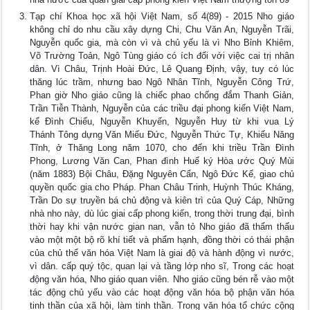
Tạp chí Khoa học xã hội Việt Nam, số 4(89) - 2015 Nho giáo
không chỉ do nhu cầu xây dựng Chi, Chu Văn An, Nguyễn Trãi,
Nguyễn quốc gia, mà còn vì và chủ yếu là vì Nho Bỉnh Khiêm,
Võ Trường Toản, Ngô Tùng giáo có ích đối với việc cai trị nhân
dân. Vì Châu, Trịnh Hoài Đức, Lê Quang Định, vậy, tuy có lúc
thăng lúc trầm, nhưng bao Ngô Nhân Tĩnh, Nguyễn Công Trứ,
Phan giờ Nho giáo cũng là chiếc phao chống đắm Thanh Giản,
Trần Tiễn Thành, Nguyễn của các triều đại phong kiến Việt Nam,
kể Đình Chiểu, Nguyễn Khuyến, Nguyễn Huy từ khi vua Lý
Thánh Tông dựng Văn Miếu Đức, Nguyễn Thức Tự, Khiếu Năng
Tĩnh, ở Thăng Long năm 1070, cho đến khi triều Trần Đình
Phong, Lương Văn Can, Phan đình Huế ký Hòa ước Quý Mùi
(năm 1883) Bội Châu, Đặng Nguyên Cẩn, Ngô Đức Kế, giao chủ
quyền quốc gia cho Pháp. Phan Châu Trinh, Huỳnh Thúc Kháng,
Trần Do sự truyền bá chủ động và kiên trì của Quý Cáp, Những
nhà nho này, dù lúc giai cấp phong kiến, trong thời trung đại, bình
thời hay khi vận nước gian nan, vẫn tỏ Nho giáo đã thẩm thấu
vào một một bộ rõ khí tiết và phẩm hạnh, đồng thời có thái phận
của chủ thể văn hóa Việt Nam là giai độ và hành động vì nước,
vì dân. cấp quý tộc, quan lại và tầng lớp nho sĩ, Trong các hoạt
động văn hóa, Nho giáo quan viên. Nho giáo cũng bén rễ vào một
tác động chủ yếu vào các hoạt động văn hóa bộ phận văn hóa
tinh thần của xã hội, làm tinh thần. Trong văn hóa tổ chức cộng