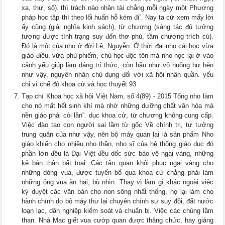
xạ, thư, số). thì trách nào nhân tài chẳng mỗi ngày một Phương
pháp học tập thì theo lối huấn hỗ kém đi”. Nay ta cứ xem mấy lời
ấy cũng (giải nghĩa kinh sách), từ chương (sáng tác đủ tưởng
tượng được tình trạng suy đốn thơ phú, tầm chương trích cú).
Đó là một của nho ở đời Lê, Nguyễn. Ở thời đại nho cái học vừa
giáo điều, vừa phù phiếm, chủ học độc tôn mà nho học lại ở vào
cảnh yếu giúp làm dáng trí thức, còn hầu như vô huống hư hèn
như vậy, nguyên nhân chủ dụng đối với xã hội nhân quần. yếu
chỉ vì chế độ khoa cử và học thuyết 93
Tạp chí Khoa học xã hội Việt Nam, số 4(89) - 2015 Tống nho làm
cho nó mất hết sinh khí mà nhờ những dưỡng chất văn hóa mà
nền giáo phải còi lần”. dục khoa cử, từ chương không cung cấp.
Việc đào tạo con người sai lầm từ gốc Về chính trị, tư tưởng
trung quân của như vậy, nên bộ máy quan lại là sản phẩm Nho
giáo khiến cho nhiều nho thần, nho sĩ của hệ thống giáo dục đó
phần lớn đều là Đại Việt đều dốc sức bảo vệ ngai vàng, những
kẻ bán thân bất toại. Các tân quan khôi phục ngai vàng cho
những dòng vua, được tuyển bổ qua khoa cử chẳng phải làm
những ông vua ăn hại, bù nhìn. Thay vì làm gì khác ngoài việc
ký duyệt các văn bản cho non sông nhất thống, họ lại làm cho
hành chính do bộ máy thư lại chuyên chính sự suy đồi, đất nước
loạn lạc, dân nghiệp kiểm soát và chuẩn bị. Việc các chúng lầm
than. Nhà Mạc giết vua cướp quan được thăng chức, hay giáng