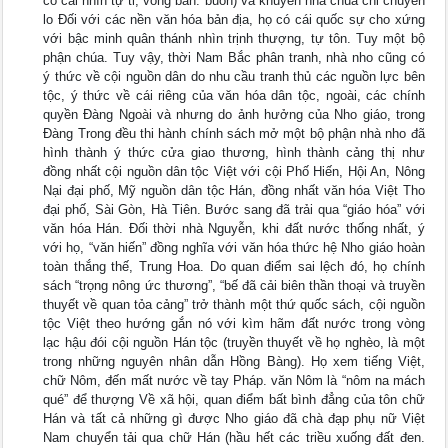
có cái nhìn tự ti, vong bản. buôn) và khuyên nhà chúa chỉ chuyên
lo Đối với các nền văn hóa bản địa, họ có cái quốc sự cho xứng
với bậc minh quân thánh nhìn trịnh thượng, tự tôn. Tuy một bộ
phận chúa. Tuy vậy, thời Nam Bắc phân tranh, nhà nho cũng có
ý thức về cội nguồn dân do nhu cầu tranh thủ các nguồn lực bên
tộc, ý thức về cái riêng của văn hóa dân tộc, ngoài, các chính
quyền Đàng Ngoài và nhưng do ảnh hưởng của Nho giáo, trong
Đàng Trong đều thi hành chính sách mở một bộ phận nhà nho đã
hình thành ý thức cửa giao thương, hình thành cảng thị như
đồng nhất cội nguồn dân tộc Việt với cội Phố Hiến, Hội An, Nông
Nại đại phố, Mỹ nguồn dân tộc Hán, đồng nhất văn hóa Việt Tho
đại phố, Sài Gòn, Hà Tiên. Bước sang đã trải qua “giáo hóa” với
văn hóa Hán. Đối thời nhà Nguyễn, khi đất nước thống nhất, ý
với họ, “văn hiến” đồng nghĩa với văn hóa thức hệ Nho giáo hoàn
toàn thắng thế, Trung Hoa. Do quan điểm sai lệch đó, họ chính
sách “trọng nông ức thương”, “bế đã cải biên thần thoại và truyền
thuyết về quan tỏa cảng” trở thành một thứ quốc sách, cội nguồn
tộc Việt theo hướng gắn nó với kìm hãm đất nước trong vòng
lạc hậu đói cội nguồn Hán tộc (truyền thuyết về họ nghèo, là một
trong những nguyên nhân dẫn Hồng Bàng). Họ xem tiếng Việt,
chữ Nôm, đến mất nước về tay Pháp. văn Nôm là “nôm na mách
qué” để thượng Về xã hội, quan điểm bất bình đẳng của tôn chữ
Hán và tất cả những gì được Nho giáo đã chà đạp phụ nữ Việt
Nam chuyển tải qua chữ Hán (hầu hết các triều xuống đất đen.