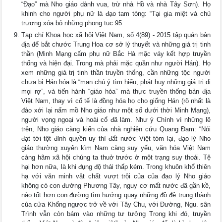
“Đạo” mà Nho giáo dành vua, trừ nhà Hồ và nhà Tây Sơn). Họ
khinh cho người phụ nữ là đạo tam tòng: “Tại gia miệt và chủ
trương xóa bỏ những phong tục 95
Tạp chí Khoa học xã hội Việt Nam, số 4(89) - 2015 tập quán bản
địa để bắt chước Trung Hoa cơ sở lý thuyết và những giá trị tinh
thần (Minh Mạng cấm phụ nữ Bắc Hà mặc váy kết hợp truyền
thống và hiện đại. Trong mà phải mặc quần như người Hán). Họ
xem những giá trị tinh thần truyền thống, cần những tộc người
chưa bị Hán hóa là “man chú ý tìm hiểu, phát huy những giá trị di
mọi rợ”, và tiến hành “giáo hóa” mà thực truyền thống bản địa
Việt Nam, thay vì cố tế là đồng hóa họ cho giống Hán (rõ nhất là
đào xới lại nấm mồ Nho giáo như một số dưới thời Minh Mạng),
người vọng ngoại và hoài cổ đã làm. Như ý Chính vì những lẽ
trên, Nho giáo càng kiến của nhà nghiên cứu Quang Đạm: “Nói
đạt tới tột đỉnh quyền uy thì đất nước Việt tóm lại, đạo lý Nho
giáo thường xuyên kìm Nam càng suy yếu, văn hóa Việt Nam
càng hãm xã hội chúng ta thuở trước ở một trạng suy thoái. Tệ
hại hơn nữa, là khi đụng độ thái thấp kém. Trong khuôn khổ thiên
hạ với văn minh vật chất vượt trội của của đạo lý Nho giáo
không có con đường Phương Tây, nguy cơ mất nước đã gần kề,
nào tốt hơn con đường tìm hướng quay những đồ đệ trung thành
của cửa Khổng ngược trở về với Tây Chu, với Đường, Ngu. sân
Trình vẫn còn bám vào những tư tưởng Trong khi đó, truyền