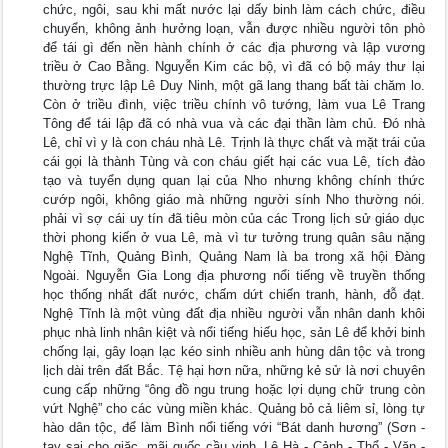
chức, ngôi, sau khi mất nước lại dấy binh làm cách chức, điều
chuyển, không ảnh hưởng loạn, vẫn được nhiều người tôn phò
để tái gì đến nền hành chính ở các địa phương và lập vương
triều ở Cao Bằng. Nguyễn Kim các bộ, vì đã có bộ máy thư lại
thường trực lập Lê Duy Ninh, một gã lang thang bất tài chăm lo.
Còn ở triều đình, việc triều chính vô tướng, làm vua Lê Trang
Tông để tái lập đã có nhà vua và các đại thần làm chủ. Đó nhà
Lê, chỉ vì y là con cháu nhà Lê. Trịnh là thực chất và mặt trái của
cái gọi là thành Tùng và con cháu giết hại các vua Lê, tích đào
tạo và tuyển dụng quan lại của Nho nhưng không chính thức
cướp ngôi, không giáo mà những người sính Nho thường nói.
phải vì sợ cái uy tín đã tiêu mòn của các Trong lịch sử giáo dục
thời phong kiến ở vua Lê, mà vì tư tưởng trung quân sâu nặng
Nghệ Tĩnh, Quảng Bình, Quảng Nam là ba trong xã hội Đàng
Ngoài. Nguyễn Gia Long địa phương nổi tiếng về truyền thống
học thống nhất đất nước, chấm dứt chiến tranh, hành, đỗ đạt.
Nghệ Tĩnh là một vùng đất địa nhiều người vẫn nhân danh khôi
phục nhà linh nhân kiệt và nổi tiếng hiếu học, sản Lê để khởi binh
chống lại, gây loạn lạc kéo sinh nhiều anh hùng dân tộc và trong
lịch dài trên đất Bắc. Tệ hại hơn nữa, những kẻ sử là nơi chuyên
cung cấp những “ông đồ ngu trung hoặc lợi dụng chữ trung còn
vứt Nghệ” cho các vùng miền khác. Quảng bỏ cả liêm sỉ, lòng tự
hào dân tộc, để làm Bình nổi tiếng với “Bát danh hương” (Sơn -
tay sai cho giặc, mãi quốc cầu vinh. Lê Hà - Cảnh - Thổ - Văn -