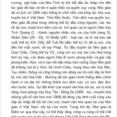
cương, ngũ luân của Nho Tính từ khi bắt đầu du nhập cho đến
lúc giáo để bảo vệ tôn ti quân thần và quyền suy vong, Nho giáo
đã có lịch sử 1900 năm thống trị vĩnh viễn của tông tộc nhà vua.
truyền bá ở Việt Nam. Thời Bắc thuộc, Trên đỉnh cao quyền lực,
Nho giáo đã phát trong những thế kỷ đầu công nguyên, các tác
tối đa sức mạnh kìm hãm của nó, trở quan cai trị người Hán như
Tích Quang (1 - thành nguyên nhân sâu xa của tình trạng 5),
Nhâm Diên (29 - 33), Sĩ Nhiếp (187 - loạn lạc và trì trệ kéo dài
suốt thế kỷ XIX 226), Đỗ Tuệ Độ (đầu thế kỷ V) đã ra sức cho
đến khi mất nước về tay Pháp. Từ đầu truyền bá Nho giáo ở
Giao Châu. Cũng thế kỷ XX, cùng với sự suy tàn của nhà trong
thời kỳ này, các đoàn người Hán di nước phong kiến và giai cấp
phong kiến, thực và tị nạn nối tiếp nhau kéo xuống Giao Nho giáo
đã không còn là ý thức hệ chính Châu, mang theo văn hóa Hán.
Tuy nhiên, thống và cũng không còn đóng vai trò một đây là thời
kỳ mà văn hóa Việt - Mường đã tôn giáo chính thống điều chỉnh
hành vi và đạt tới những thành tựu đỉnh cao, có sức đạo đức
như trước nữa. Sự đột khởi của mạnh văn hóa nội tại, và có khả
năng chọn phong trào Duy Tân - Đông Du (1905 - lọc, chuyển hóa
những yếu tố văn hóa mới 1908) đã đóng cây đinh cuối cùng vào
nắp du nhập để bồi bổ cho sức mạnh văn hóa quan tài của Nho
giáo ở Việt Nam. nội tại của mình. Trong khi đó, Nho giáo là
Điểm sơ qua như vậy, có thể thấy rằng, công cụ củng cố thể chế
nhà nước của quân giai cấp phong kiến Việt Nam thượng tôn 89