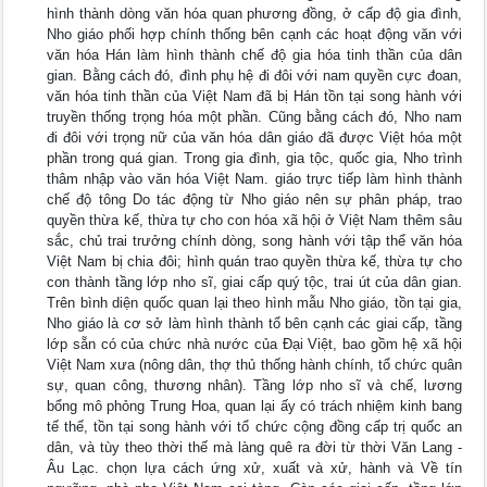
hình thành dòng văn hóa quan phương đồng, ở cấp độ gia đình,
Nho giáo phối hợp chính thống bên cạnh các hoạt động văn với
văn hóa Hán làm hình thành chế độ gia hóa tinh thần của dân
gian. Bằng cách đó, đình phụ hệ đi đôi với nam quyền cực đoan,
văn hóa tinh thần của Việt Nam đã bị Hán tồn tại song hành với
truyền thống trọng hóa một phần. Cũng bằng cách đó, Nho nam
đi đôi với trọng nữ của văn hóa dân giáo đã được Việt hóa một
phần trong quá gian. Trong gia đình, gia tộc, quốc gia, Nho trình
thâm nhập vào văn hóa Việt Nam. giáo trực tiếp làm hình thành
chế độ tông Do tác động từ Nho giáo nên sự phân pháp, trao
quyền thừa kế, thừa tự cho con hóa xã hội ở Việt Nam thêm sâu
sắc, chủ trai trưởng chính dòng, song hành với tập thể văn hóa
Việt Nam bị chia đôi; hình quán trao quyền thừa kế, thừa tự cho
con thành tầng lớp nho sĩ, giai cấp quý tộc, trai út của dân gian.
Trên bình diện quốc quan lại theo hình mẫu Nho giáo, tồn tại gia,
Nho giáo là cơ sở làm hình thành tổ bên cạnh các giai cấp, tầng
lớp sẵn có của chức nhà nước của Đại Việt, bao gồm hệ xã hội
Việt Nam xưa (nông dân, thợ thủ thống hành chính, tổ chức quân
sự, quan công, thương nhân). Tầng lớp nho sĩ và chế, lương
bổng mô phỏng Trung Hoa, quan lại ấy có trách nhiệm kinh bang
tế thế, tồn tại song hành với tổ chức cộng đồng cấp trị quốc an
dân, và tùy theo thời thế mà làng quê ra đời từ thời Văn Lang -
Âu Lạc. chọn lựa cách ứng xử, xuất và xử, hành và Về tín