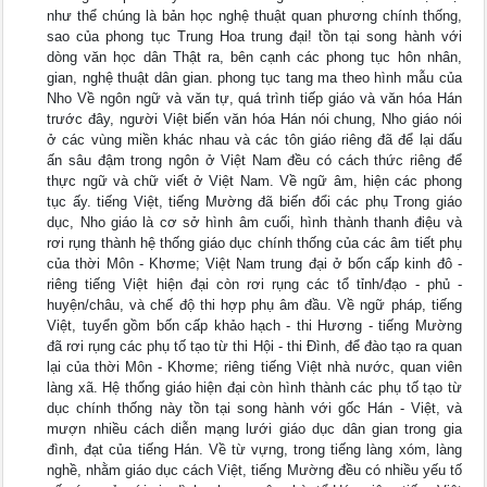
như thể chúng là bản học nghệ thuật quan phương chính thống,
sao của phong tục Trung Hoa trung đại! tồn tại song hành với
dòng văn học dân Thật ra, bên cạnh các phong tục hôn nhân,
gian, nghệ thuật dân gian. phong tục tang ma theo hình mẫu của
Nho Về ngôn ngữ và văn tự, quá trình tiếp giáo và văn hóa Hán
trước đây, người Việt biến văn hóa Hán nói chung, Nho giáo nói
ở các vùng miền khác nhau và các tôn giáo riêng đã để lại dấu
ấn sâu đậm trong ngôn ở Việt Nam đều có cách thức riêng để
thực ngữ và chữ viết ở Việt Nam. Về ngữ âm, hiện các phong
tục ấy. tiếng Việt, tiếng Mường đã biến đổi các phụ Trong giáo
dục, Nho giáo là cơ sở hình âm cuối, hình thành thanh điệu và
rơi rụng thành hệ thống giáo dục chính thống của các âm tiết phụ
của thời Môn - Khơme; Việt Nam trung đại ở bốn cấp kinh đô -
riêng tiếng Việt hiện đại còn rơi rụng các tổ tỉnh/đạo - phủ -
huyện/châu, và chế độ thi hợp phụ âm đầu. Về ngữ pháp, tiếng
Việt, tuyển gồm bốn cấp khảo hạch - thi Hương - tiếng Mường
đã rơi rụng các phụ tố tạo từ thi Hội - thi Đình, để đào tạo ra quan
lại của thời Môn - Khơme; riêng tiếng Việt nhà nước, quan viên
làng xã. Hệ thống giáo hiện đại còn hình thành các phụ tố tạo từ
dục chính thống này tồn tại song hành với gốc Hán - Việt, và
mượn nhiều cách diễn mạng lưới giáo dục dân gian trong gia
đình, đạt của tiếng Hán. Về từ vựng, trong tiếng làng xóm, làng
nghề, nhằm giáo dục cách Việt, tiếng Mường đều có nhiều yếu tố