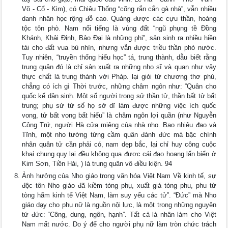
Võ - Cổ - Kim), có Chiêu Thống “cõng rắn cắn gà nhà”, vẫn nhiều
danh nhân học rộng đỗ cao. Quảng được các cựu thần, hoàng
tộc tôn phò. Nam nổi tiếng là vùng đất “ngũ phụng tề Đồng
Khánh, Khải Định, Bảo Đại là những phi”, sản sinh ra nhiều hiền
tài cho đất vua bù nhìn, nhưng vẫn được triều thần phò nước.
Tuy nhiên, “truyền thống hiếu học” tá, trung thành, dẫu biết rằng
trung quân đó là chỉ sản xuất ra những nho sĩ và quan như vậy
thực chất là trung thành với Pháp. lại giỏi từ chương thơ phú,
chẳng có ích gì Thời trước, những châm ngôn như: “Quân cho
quốc kế dân sinh. Một số người trong sử thần tử, thần bất tử bất
trung; phụ sử tử số họ sở dĩ làm được những việc ích quốc
vong, tử bất vong bất hiếu” là châm ngôn lợi quần (như Nguyễn
Công Trứ, người Hà cửa miệng của nhà nho. Bao nhiêu đạo và
Tĩnh, một nho tướng từng cầm quân đánh đức mà bậc chính
nhân quân tử cần phải có, nam dẹp bắc, lại chỉ huy công cuộc
khai chung quy lại đều không qua được cái đạo hoang lấn biển ở
Kim Sơn, Tiền Hải, ) là trung quân vô điều kiện. 94
Ảnh hưởng của Nho giáo trong văn hóa Việt Nam Về kinh tế, sự
độc tôn Nho giáo đã kiềm tòng phụ, xuất giá tòng phu, phu tử
tòng hãm kinh tế Việt Nam, làm suy yếu các tử”. “Đức” mà Nho
giáo dạy cho phụ nữ là nguồn nội lực, là một trong những nguyên
tứ đức: “Công, dung, ngôn, hạnh”. Tất cả là nhân làm cho Việt
Nam mất nước. Do ý để cho người phụ nữ làm tròn chức trách