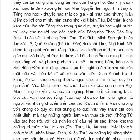
thấy cái Lê cũng phải dùng tài liệu của Tống nho. đạo - lý cao -
xa, hoặc là đề - xướng lên cái Nhà Nguyễn lên ngôi, tìm thấy ở
Tống nho học - thuyết nào thật có giá - trị như các những luận
điểm có lợi cho mình, nên cũng nho - giả bên Tàu. Đó thật là chỗ
kém của độc tôn Tống nho trong giáo dục, truyền học - giả nước
ta”. dạy cho người học các sách của Tống nho Theo Đào Duy
Anh: “Luận về sĩ phong (như Tam Tự Kinh, Minh Đạo gia huấn
Tứ đời Lê, Quế Đường (Lê Quí Đôn) đại khái Thư, Ngũ Kinh Nội
dung tổng quát của nói rằng: “Quốc gia khôi phục thừa sau nền
giáo dục đó là lấy những tri thức xã hội khi nhiễu nhương thì nhà
nho vắng vẻ; và phương châm xử thế của hàng trăm, hàng đến
đời Hồng Đức mở rộng khoa mục thì nghìn năm trước và của
một nền văn hóa kẻ sĩ xô về hư văn; đời Đoan Khánh trở đi
khác, để làm khuôn vàng thước ngọc cho tư thì sĩ tập suy bại
quá lắm”. Vua Minh tưởng và cách hành xử của con người Việt
Mệnh từng nói về việc học cử nghiệp Nam, bất kể những khác
biệt của văn hóa tộc rằng: “Lâu nay khoa cử làm cho người ta
người và những chuyển biến của thời đại. sai lầm. Văn chương
vốn không có quy củ Nội dung giáo dục như vậy thậm chí còn
nhất định, mà nay những người làm văn thua cả thời Khổng Tử
đào tạo học trò, với cử nghiệp chỉ câu nệ hủ sáo, khoe khoang
những tri thức của lục kinh (Thi, Thư, Lễ, lẫn nhau, biệt lập mỗi
nhà một lối, nhân Nhạc, Dịch, Xuân Thu) và những kỹ năng phẩm
cao hay thấp do tự đó. Học như thế của lục nghệ (lễ, nhạc, ngự,