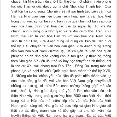
chuyển tải Nho giáo, nên chữ Hán thường một phần, nhiều phong
tục gốc Hán và gốc được gọi là chữ Nho, chữ Thánh hiền. Quá
Việt tồn tại song song. Cho nên, sẽ rất sai trình tiếp biến văn hóa
Hán và Nho giáo lầm nếu quan niệm hoặc mô tả văn hóa Việt
trong chữ viết ấy tồn tại song hành với quá như một bản sao của
văn hóa Hán. trình Việt hóa các văn tự ngoại lai. Từ khi Vả
chăng, ảnh hưởng của Nho giáo và ra đời dưới thời Trần, chữ
Nôm, loại văn tự văn hóa Hán đối với văn hóa Việt Nam phái
sinh từ chữ Hán, vừa được dùng để cũng chỉ kéo dài đến cuối
thế kỷ XIX. chuyển tải văn hóa dân gian, vừa được dùng Trong
nền văn hóa Việt Nam đương đại, để chuyển tải văn hóa quan
phương chính Nho giáo không còn là tôn giáo, ý thức hệ thống
theo Nho giáo. Và đến đầu thế kỷ hay học thuyết chính thống, chỉ
là tàn dư XX, với phong trào Duy Tân - Đông Du, trong một số
phong tục và nghi lễ. chữ Quốc ngữ, hình thành từ thế kỷ XVII,
3. Những tác hại chính yếu của Nho đã phát triển thành văn tự
của toàn dân, giáo đối với văn hóa Việt Nam giúp chuyển tải
những tư tưởng, tri thức Bên cạnh những “đóng góp” mà tác
mới, thoát ly Nho giáo. dụng chủ yếu là làm cho văn hóa tinh
thần Như vậy, trong chặng đường hơn 2000 của Việt Nam thời
trung đại bị Hán hóa một năm tiếp xúc văn hóa Hán của Việt
Nam, phần đáng kể, Nho giáo đã trực tiếp và gián Nho giáo đã
thật sự tác động mạnh vào xã tiếp gây hại cho nền văn hóa
truyền thống hội Việt Nam trong hai giai đoạn: Hậu Lê của Việt