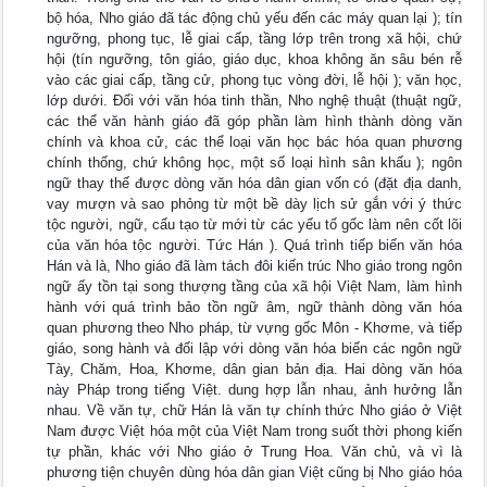
bộ hóa, Nho giáo đã tác động chủ yếu đến các máy quan lại ); tín
ngưỡng, phong tục, lễ giai cấp, tầng lớp trên trong xã hội, chứ
hội (tín ngưỡng, tôn giáo, giáo dục, khoa không ăn sâu bén rễ
vào các giai cấp, tầng cử, phong tục vòng đời, lễ hội ); văn học,
lớp dưới. Đối với văn hóa tinh thần, Nho nghệ thuật (thuật ngữ,
các thể văn hành giáo đã góp phần làm hình thành dòng văn
chính và khoa cử, các thể loại văn học bác hóa quan phương
chính thống, chứ không học, một số loại hình sân khấu ); ngôn
ngữ thay thế được dòng văn hóa dân gian vốn có (đặt địa danh,
vay mượn và sao phỏng từ một bề dày lịch sử gắn với ý thức
tộc người, ngữ, cấu tạo từ mới từ các yếu tố gốc làm nên cốt lõi
của văn hóa tộc người. Tức Hán ). Quá trình tiếp biến văn hóa
Hán và là, Nho giáo đã làm tách đôi kiến trúc Nho giáo trong ngôn
ngữ ấy tồn tại song thượng tầng của xã hội Việt Nam, làm hình
hành với quá trình bảo tồn ngữ âm, ngữ thành dòng văn hóa
quan phương theo Nho pháp, từ vựng gốc Môn - Khơme, và tiếp
giáo, song hành và đối lập với dòng văn hóa biến các ngôn ngữ
Tày, Chăm, Hoa, Khơme, dân gian bản địa. Hai dòng văn hóa
này Pháp trong tiếng Việt. dung hợp lẫn nhau, ảnh hưởng lẫn
nhau. Về văn tự, chữ Hán là văn tự chính thức Nho giáo ở Việt
Nam được Việt hóa một của Việt Nam trong suốt thời phong kiến
tự phần, khác với Nho giáo ở Trung Hoa. Văn chủ, và vì là
phương tiện chuyên dùng hóa dân gian Việt cũng bị Nho giáo hóa