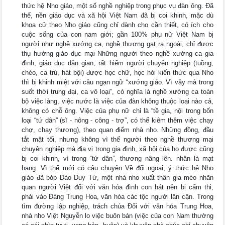
thức hệ Nho giáo, một số nghề nghiệp trong phục vụ đàn ông. Đã
thế, nền giáo dục và xã hội Việt Nam đã bị coi khinh, mặc dù
khoa cử theo Nho giáo cũng chỉ dành cho cần thiết, có ích cho
cuộc sống của con nam giới; gần 100% phụ nữ Việt Nam bị
người như nghề xướng ca, nghề thương gạt ra ngoài, chỉ được
thụ hưởng giáo dục mại Những người theo nghề xướng ca gia
đình, giáo dục dân gian, rất hiếm người chuyên nghiệp (tuồng,
chèo, ca trù, hát bội) được học chữ, học hỏi kiến thức qua Nho
thì bị khinh miệt với câu ngạn ngữ “xướng giáo. Vì vậy mà trong
suốt thời trung đại, ca vô loại”, có nghĩa là nghề xướng ca toàn
bộ việc làng, việc nước là việc của đàn không thuộc loại nào cả,
không có chỗ ông. Việc của phụ nữ chỉ là “tề gia, nội trong bốn
loại “tứ dân” (sĩ - nông - công - trợ”, có thể kiêm thêm việc chạy
chợ, chạy thương), theo quan điểm nhà nho. Những đồng, đầu
tắt mặt tối, nhưng không vì thế người theo nghề thương mại
chuyên nghiệp mà địa vị trong gia đình, xã hội của họ được cũng
bị coi khinh, vì trong “tứ dân”, thương nâng lên. nhân là mạt
hạng. Vì thế mới có câu chuyện Về đối ngoại, ý thức hệ Nho
giáo đã bóp Đào Duy Từ, một nhà nho xuất thân gia méo nhãn
quan người Việt đối với văn hóa đình con hát nên bị cấm thi,
phải vào Đàng Trung Hoa, văn hóa các tộc người lân cận. Trong
tìm đường lập nghiệp, trách chúa Đối với văn hóa Trung Hoa,
nhà nho Việt Nguyễn lo việc buôn bán (việc của con Nam thường