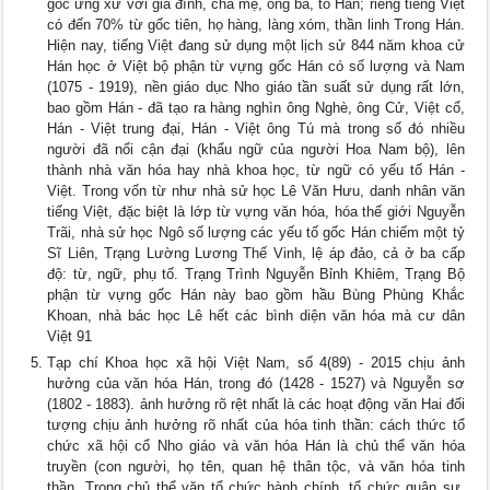
gốc ứng xử với gia đình, cha mẹ, ông bà, tổ Hán; riêng tiếng Việt
có đến 70% từ gốc tiên, họ hàng, làng xóm, thần linh Trong Hán.
Hiện nay, tiếng Việt đang sử dụng một lịch sử 844 năm khoa cử
Hán học ở Việt bộ phận từ vựng gốc Hán có số lượng và Nam
(1075 - 1919), nền giáo dục Nho giáo tần suất sử dụng rất lớn,
bao gồm Hán - đã tạo ra hàng nghìn ông Nghè, ông Cử, Việt cổ,
Hán - Việt trung đại, Hán - Việt ông Tú mà trong số đó nhiều
người đã nổi cận đại (khẩu ngữ của người Hoa Nam bộ), lên
thành nhà văn hóa hay nhà khoa học, từ ngữ có yếu tố Hán -
Việt. Trong vốn từ như nhà sử học Lê Văn Hưu, danh nhân văn
tiếng Việt, đặc biệt là lớp từ vựng văn hóa, hóa thế giới Nguyễn
Trãi, nhà sử học Ngô số lượng các yếu tố gốc Hán chiếm một tỷ
Sĩ Liên, Trạng Lường Lương Thế Vinh, lệ áp đảo, cả ở ba cấp
độ: từ, ngữ, phụ tố. Trạng Trình Nguyễn Bỉnh Khiêm, Trạng Bộ
phận từ vựng gốc Hán này bao gồm hầu Bùng Phùng Khắc
Khoan, nhà bác học Lê hết các bình diện văn hóa mà cư dân
Việt 91
Tạp chí Khoa học xã hội Việt Nam, số 4(89) - 2015 chịu ảnh
hưởng của văn hóa Hán, trong đó (1428 - 1527) và Nguyễn sơ
(1802 - 1883). ảnh hưởng rõ rệt nhất là các hoạt động văn Hai đối
tượng chịu ảnh hưởng rõ nhất của hóa tinh thần: cách thức tổ
chức xã hội cổ Nho giáo và văn hóa Hán là chủ thể văn hóa
truyền (con người, họ tên, quan hệ thân tộc, và văn hóa tinh
thần. Trong chủ thể văn tổ chức hành chính, tổ chức quân sự,