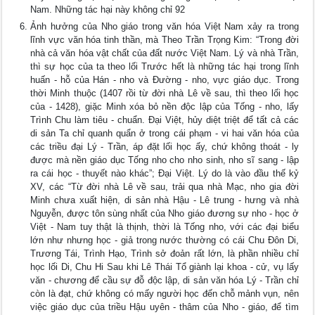
Nam. Những tác hại này không chỉ 92
Ảnh hưởng của Nho giáo trong văn hóa Việt Nam xảy ra trong
lĩnh vực văn hóa tinh thần, mà Theo Trần Trọng Kim: “Trong đời
nhà cả văn hóa vật chất của đất nước Việt Nam. Lý và nhà Trần,
thì sự học của ta theo lối Trước hết là những tác hại trong lĩnh
huấn - hỗ của Hán - nho và Đường - nho, vực giáo dục. Trong
thời Minh thuộc (1407 rồi từ đời nhà Lê về sau, thì theo lối học
của - 1428), giặc Minh xóa bỏ nền độc lập của Tống - nho, lấy
Trình Chu làm tiêu - chuẩn. Đại Việt, hủy diệt triệt để tất cả các
di sản Ta chỉ quanh quẩn ở trong cái phạm - vi hai văn hóa của
các triều đại Lý - Trần, áp đặt lối học ấy, chứ không thoát - ly
được mà nền giáo dục Tống nho cho nho sinh, nho sĩ sang - lập
ra cái học - thuyết nào khác”; Đại Việt. Lý do là vào đầu thế kỷ
XV, các “Từ đời nhà Lê về sau, trải qua nhà Mạc, nho gia đời
Minh chưa xuất hiện, di sản nhà Hậu - Lê trung - hưng và nhà
Nguyễn, được tôn sùng nhất của Nho giáo đương sự nho - học ở
Việt - Nam tuy thật là thịnh, thời là Tống nho, với các đại biểu
lớn như nhưng học - giả trong nước thường có cái Chu Đôn Di,
Trương Tái, Trình Hạo, Trình sở đoản rất lớn, là phần nhiều chỉ
học lối Di, Chu Hi Sau khi Lê Thái Tổ giành lại khoa - cử, vụ lấy
văn - chương để cầu sự đỗ độc lập, di sản văn hóa Lý - Trần chỉ
còn là đạt, chứ không có mấy người học đến chỗ mảnh vụn, nên
việc giáo dục của triều Hậu uyên - thâm của Nho - giáo, để tìm