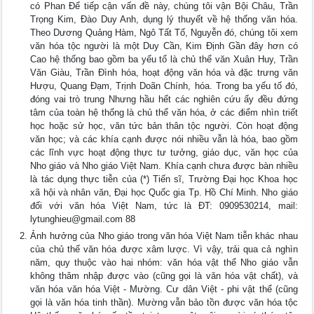
có Phan Để tiếp cận vấn đề này, chúng tôi vận Bội Châu, Trần
Trọng Kim, Đào Duy Anh, dụng lý thuyết về hệ thống văn hóa.
Theo Dương Quảng Hàm, Ngô Tất Tố, Nguyễn đó, chúng tôi xem
văn hóa tộc người là một Duy Cần, Kim Định Gần đây hơn có
Cao hệ thống bao gồm ba yếu tố là chủ thể văn Xuân Huy, Trần
Văn Giàu, Trần Đình hóa, hoạt động văn hóa và đặc trưng văn
Hượu, Quang Đạm, Trịnh Doãn Chính, hóa. Trong ba yếu tố đó,
đóng vai trò trung Nhưng hầu hết các nghiên cứu ấy đều đứng
tâm của toàn hệ thống là chủ thể văn hóa, ở các điểm nhìn triết
học hoặc sử học, văn tức bản thân tộc người. Còn hoạt động
văn học; và các khía cạnh được nói nhiều vẫn là hóa, bao gồm
các lĩnh vực hoạt động thực tư tưởng, giáo dục, văn học của
Nho giáo và Nho giáo Việt Nam. Khía cạnh chưa được bàn nhiều
là tác dụng thực tiễn của (*) Tiến sĩ, Trường Đại học Khoa học
xã hội và nhân văn, Đại học Quốc gia Tp. Hồ Chí Minh. Nho giáo
đối với văn hóa Việt Nam, tức là ĐT: 0909530214, mail:
lytunghieu@gmail.com
88
Ảnh hưởng của Nho giáo trong văn hóa Việt Nam tiễn khác nhau
của chủ thể văn hóa được xâm lược. Vì vậy, trải qua cả nghìn
năm, quy thuộc vào hai nhóm: văn hóa vật thể Nho giáo vẫn
không thâm nhập được vào (cũng gọi là văn hóa vật chất), và
văn hóa văn hóa Việt - Mường. Cư dân Việt - phi vật thể (cũng
gọi là văn hóa tinh thần). Mường vẫn bảo tồn được văn hóa tộc