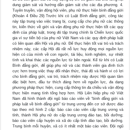
dung giám sát và hướng dẫn giám sát cho các địa phương. 4.
Tuyên truyền, vận động hội viên, phụ nữ thực hiện bình đẳng giới
(Khoản 4 Điều 29) Trước khi có Luật Bình đẳng giới, công tác
này tập trung vào việc trang bị, cung cấp cho phụ nữ các thông
tin, kiến thức về giới và vận động phụ nữ thực hiện tốt các quy
định của pháp luật, trong đó tập trung chính là Chiến lược quốc
gia vì sự tiến bộ của phụ nữ Việt Nam và các quy định pháp luật
có liên quan đến Hội và phụ nữ. Để thực hiện tốt vai trò và trách
nhiệm này, các cấp Hội đã rất nỗ lực huy động mọi nguồn lực
hiện có của mình về con người, tài liệu, kinh nghiệm, sự nhiệt
tình và khai thác các nguồn lực từ bên ngoài. Kể từ khi có Luật
Bình đẳng giới, để giúp phụ nữ và các thành viên gia đình tích
cực hơn trong việc thay đổi nhận thức, thái độ và hành vi có lợi
cho bình đẳng giới, vai trò, trách nhiệm này được Hội quan tâm
đặc biệt hơn, đầu tư thích đáng hơn về nguồn lực, đa dạng
phương pháp thực hiện, cung cấp thông tin đa chiều và vận động
thực hiện mang tính tổng hợp hơn. Hội Liên hiệp phụ nữ Việt
Nam đã hình thành đội ngũ báo cáo viên về “bình đẳng giới và
pháp luật về bình đẳng giới” từ trung ương đến cơ sở được đào
tạo theo mô hình 2 cấp: báo cáo cáo viên cấp trung ương và
tỉnh, thành Hội phụ nữ do cấp trung ương đào tạo, bồi dưỡng;
báo cáo viên cấp huyện và xã do cấp tỉnh đào tạo, bồi dưỡng.
Trung bình mỗi huyện, xã có ít nhất một báo cáo viên. Đội ngũ