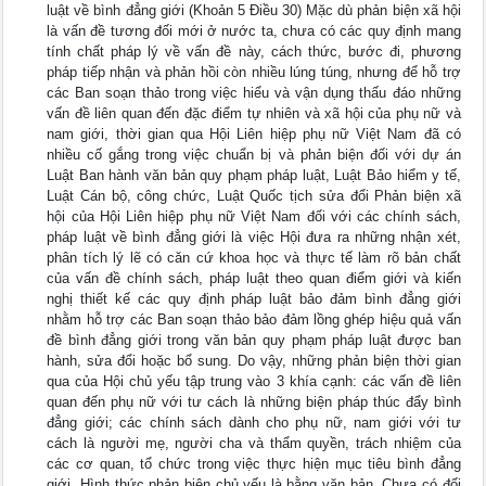
luật về bình đẳng giới (Khoản 5 Điều 30) Mặc dù phản biện xã hội
là vấn đề tương đối mới ở nước ta, chưa có các quy định mang
tính chất pháp lý về vấn đề này, cách thức, bước đi, phương
pháp tiếp nhận và phản hồi còn nhiều lúng túng, nhưng để hỗ trợ
các Ban soạn thảo trong việc hiểu và vận dụng thấu đáo những
vấn đề liên quan đến đặc điểm tự nhiên và xã hội của phụ nữ và
nam giới, thời gian qua Hội Liên hiệp phụ nữ Việt Nam đã có
nhiều cố gắng trong việc chuẩn bị và phản biện đối với dự án
Luật Ban hành văn bản quy phạm pháp luật, Luật Bảo hiểm y tế,
Luật Cán bộ, công chức, Luật Quốc tịch sửa đổi Phản biện xã
hội của Hội Liên hiệp phụ nữ Việt Nam đối với các chính sách,
pháp luật về bình đẳng giới là việc Hội đưa ra những nhận xét,
phân tích lý lẽ có căn cứ khoa học và thực tế làm rõ bản chất
của vấn đề chính sách, pháp luật theo quan điểm giới và kiến
nghị thiết kế các quy định pháp luật bảo đảm bình đẳng giới
nhằm hỗ trợ các Ban soạn thảo bảo đảm lồng ghép hiệu quả vấn
đề bình đẳng giới trong văn bản quy phạm pháp luật được ban
hành, sửa đổi hoặc bổ sung. Do vậy, những phản biện thời gian
qua của Hội chủ yếu tập trung vào 3 khía cạnh: các vấn đề liên
quan đến phụ nữ với tư cách là những biện pháp thúc đẩy bình
đẳng giới; các chính sách dành cho phụ nữ, nam giới với tư
cách là người mẹ, người cha và thẩm quyền, trách nhiệm của
các cơ quan, tổ chức trong việc thực hiện mục tiêu bình đẳng
giới. Hình thức phản biện chủ yếu là bằng văn bản. Chưa có đối