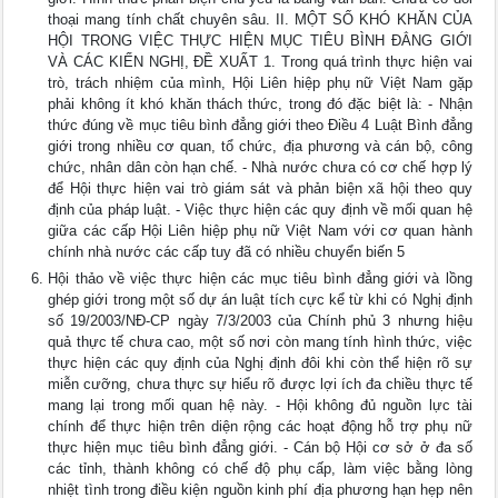
thoại mang tính chất chuyên sâu. II. MỘT SỐ KHÓ KHĂN CỦA
HỘI TRONG VIỆC THỰC HIỆN MỤC TIÊU BÌNH ĐẲNG GIỚI
VÀ CÁC KIẾN NGHỊ, ĐỀ XUẤT 1. Trong quá trình thực hiện vai
trò, trách nhiệm của mình, Hội Liên hiệp phụ nữ Việt Nam gặp
phải không ít khó khăn thách thức, trong đó đặc biệt là: - Nhận
thức đúng về mục tiêu bình đẳng giới theo Điều 4 Luật Bình đẳng
giới trong nhiều cơ quan, tổ chức, địa phương và cán bộ, công
chức, nhân dân còn hạn chế. - Nhà nước chưa có cơ chế hợp lý
để Hội thực hiện vai trò giám sát và phản biện xã hội theo quy
định của pháp luật. - Việc thực hiện các quy định về mối quan hệ
giữa các cấp Hội Liên hiệp phụ nữ Việt Nam với cơ quan hành
chính nhà nước các cấp tuy đã có nhiều chuyển biến 5
Hội thảo về việc thực hiện các mục tiêu bình đẳng giới và lồng
ghép giới trong một số dự án luật tích cực kể từ khi có Nghị định
số 19/2003/NĐ-CP ngày 7/3/2003 của Chính phủ 3 nhưng hiệu
quả thực tế chưa cao, một số nơi còn mang tính hình thức, việc
thực hiện các quy định của Nghị định đôi khi còn thể hiện rõ sự
miễn cưỡng, chưa thực sự hiểu rõ được lợi ích đa chiều thực tế
mang lại trong mối quan hệ này. - Hội không đủ nguồn lực tài
chính để thực hiện trên diện rộng các hoạt động hỗ trợ phụ nữ
thực hiện mục tiêu bình đẳng giới. - Cán bộ Hội cơ sở ở đa số
các tỉnh, thành không có chế độ phụ cấp, làm việc bằng lòng
nhiệt tình trong điều kiện nguồn kinh phí địa phương hạn hẹp nên