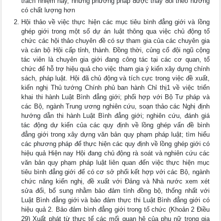
trách nhiệm này, nhưng phương pháp được thay đổi theo hướng
có chất lượng hơn
Hội thảo về việc thực hiện các mục tiêu bình đẳng giới và lồng
ghép giới trong một số dự án luật thông qua việc chủ động tổ
chức các hội thảo chuyên đề có sự tham gia của các chuyên gia
và cán bộ Hội cấp tỉnh, thành. Đồng thời, củng cố đội ngũ cộng
tác viên là chuyên gia giới đang công tác tại các cơ quan, tổ
chức để hỗ trợ hiệu quả cho việc tham gia ý kiến xây dựng chính
sách, pháp luật. Hội đã chủ động và tích cực trong việc đề xuất,
kiến nghị Thủ tướng Chính phủ ban hành Chỉ thị1 về việc triển
khai thi hành Luật Bình đẳng giới; phối hợp với Bộ Tư pháp và
các Bộ, ngành Trung ương nghiên cứu, soạn thảo các Nghị định
hướng dẫn thi hành Luật Bình đẳng giới; nghiên cứu, đánh giá
tác động dự kiến của các quy định về lồng ghép vấn đề bình
đẳng giới trong xây dựng văn bản quy phạm pháp luật; tìm hiểu
các phương pháp để thực hiện các quy định về lồng ghép giới có
hiệu quả Hiện nay Hội đang chủ động rà soát và nghiên cứu các
văn bản quy phạm pháp luật liên quan đến việc thực hiện mục
tiêu bình đẳng giới để có cơ sở phối kết hợp với các Bộ, ngành
chức năng kiến nghị, đề xuất với Đảng và Nhà nước xem xét
sửa đổi, bổ sung nhằm bảo đảm tính đồng bộ, thống nhất với
Luật Bình đẳng giới và bảo đảm thực thi Luật Bình đẳng giới có
hiệu quả 2. Bảo đảm bình đẳng giới trong tổ chức (Khoản 2 Điều
29) Xuất phát từ thực tế các mối quan hệ của phụ nữ trong gia