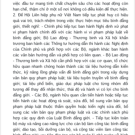
việc đầu tư mang tính chất chuyên sâu cho các hoạt động còn
hạn chế, thậm chí ở một số nơi không có điều kiện để thực hiện.
2. Để Hội Liên hiệp phụ nữ Việt Nam tiếp tục phát huy có hiệu
quả vai trò, trách nhiệm trong việc thực hiện mục tiêu bình đẳng
giới, thiết nghĩ: - Chính phủ tiếp tục ban hành Nghị định xử phạt
vi phạm hành chính đối với các hành vi vi phạm pháp luật về
bình đẳng giới; Bộ Lao động - Thương binh và Xã hội khẩn
trương ban hành các Thông tư hướng dẫn thi hành các Nghị định
của Chính phủ và phối hợp với các Bộ, ngành khác ban hành
các văn bản hướng dẫn và phối hợp có liên quan. - Bộ Lao động
- Thương binh và Xã hội cần phối hợp với các cơ quan, tổ chức
hữu quan nhanh chóng hoàn thành các tài liệu hướng dẫn kiến
thức, kỹ năng lồng ghép vấn đề bình đẳng giới trong xây dựng
văn bản quy phạm pháp luật; tài liệu tuyên truyền về bình đẳng
giới; tài liệu phổ biến, giáo dục pháp luật cho từng nhóm đối
tượng để thay đổi nhận thức, thái độ và hành vi có lợi cho bình
đẳng giới. - Các Bộ, ngành hữu quan cần tiến hành hoặc tiếp tục
tiến hành các hoạt động rà soát, sửa đổi, bổ sung văn bản quy
phạm pháp luật thuộc thẩm quyền hoặc kiến nghị sửa đổi, bổ
sung các văn bản quy phạm pháp luật và các chính sách phù
hợp các quy định của Luật Bình đẳng giới. - Tiếp tục kiện toàn
bộ máy và nâng cao năng lực cho cán bộ làm công tác bình đẳng
giới; đào tạo, bồi dưỡng cán bộ, và cộng tác viên làm công tác