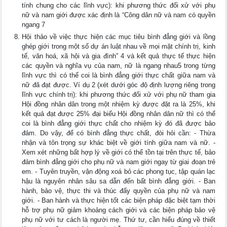
tính chung cho các lĩnh vực): khi phương thức đối xử với phụ
nữ và nam giới được xác định là “Công dân nữ và nam có quyền
ngang 7
Hội thảo về việc thực hiện các mục tiêu bình đẳng giới và lồng
ghép giới trong một số dự án luật nhau về mọi mặt chính trị, kinh
tế, văn hoá, xã hội và gia đình” 4 và kết quả thực tế thực hiện
các quyền và nghĩa vụ của nam, nữ là ngang nhau5 trong từng
lĩnh vực thì có thể coi là bình đẳng giới thực chất giữa nam và
nữ đã đạt được. Ví dụ 2 (xét dưới góc độ định lượng riêng trong
lĩnh vực chính trị): khi phương thức đối xử với phụ nữ tham gia
Hội đồng nhân dân trong một nhiệm kỳ được đặt ra là 25%, khi
kết quả đạt được 25% đại biểu Hội đồng nhân dân nữ thì có thể
coi là bình đẳng giới thực chất cho nhiệm kỳ đó đã được bảo
đảm. Do vậy, để có bình đẳng thực chất, đòi hỏi cần: - Thừa
nhận và tôn trọng sự khác biệt về giới tính giữa nam và nữ. -
Xem xét những bất hợp lý về giới có thể tồn tại trên thực tế, bảo
đảm bình đẳng giới cho phụ nữ và nam giới ngay từ giai đoạn trẻ
em. - Tuyên truyền, vận động xoá bỏ các phong tục, tập quán lạc
hậu là nguyên nhân sâu sa dẫn đến bất bình đẳng giới. - Ban
hành, bảo vệ, thực thi và thúc đẩy quyền của phụ nữ và nam
giới. - Ban hành và thực hiện tốt các biện pháp đặc biệt tạm thời
hỗ trợ phụ nữ giảm khoảng cách giới và các biện pháp bảo vệ
phụ nữ với tư cách là người mẹ. Thứ tư, cần hiểu đúng về thiết