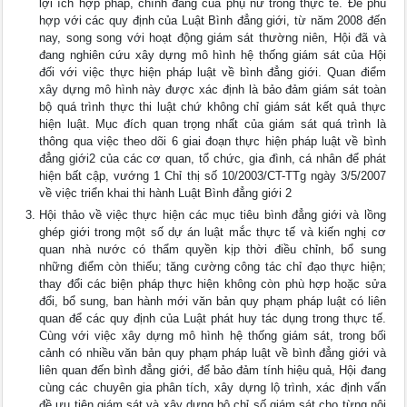
lợi ích hợp pháp, chính đáng của phụ nữ trong thực tế. Để phù
hợp với các quy định của Luật Bình đẳng giới, từ năm 2008 đến
nay, song song với hoạt động giám sát thường niên, Hội đã và
đang nghiên cứu xây dựng mô hình hệ thống giám sát của Hội
đối với việc thực hiện pháp luật về bình đẳng giới. Quan điểm
xây dựng mô hình này được xác định là bảo đảm giám sát toàn
bộ quá trình thực thi luật chứ không chỉ giám sát kết quả thực
hiện luật. Mục đích quan trọng nhất của giám sát quá trình là
thông qua việc theo dõi 6 giai đoạn thực hiện pháp luật về bình
đẳng giới2 của các cơ quan, tổ chức, gia đình, cá nhân để phát
hiện bất cập, vướng 1 Chỉ thị số 10/2003/CT-TTg ngày 3/5/2007
về việc triển khai thi hành Luật Bình đẳng giới 2
Hội thảo về việc thực hiện các mục tiêu bình đẳng giới và lồng
ghép giới trong một số dự án luật mắc thực tế và kiến nghị cơ
quan nhà nước có thẩm quyền kịp thời điều chỉnh, bổ sung
những điểm còn thiếu; tăng cường công tác chỉ đạo thực hiện;
thay đổi các biện pháp thực hiện không còn phù hợp hoặc sửa
đổi, bổ sung, ban hành mới văn bản quy phạm pháp luật có liên
quan để các quy định của Luật phát huy tác dụng trong thực tế.
Cùng với việc xây dựng mô hình hệ thống giám sát, trong bối
cảnh có nhiều văn bản quy phạm pháp luật về bình đẳng giới và
liên quan đến bình đẳng giới, để bảo đảm tính hiệu quả, Hội đang
cùng các chuyên gia phân tích, xây dựng lộ trình, xác định vấn
đề ưu tiên giám sát và xây dựng bộ chỉ số giám sát cho từng nội