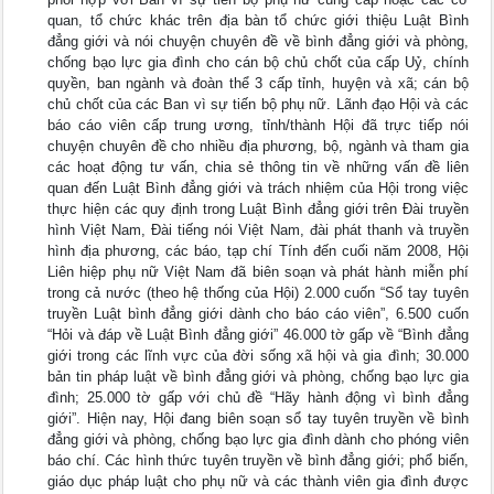
quan, tổ chức khác trên địa bàn tổ chức giới thiệu Luật Bình
đẳng giới và nói chuyện chuyên đề về bình đẳng giới và phòng,
chống bạo lực gia đình cho cán bộ chủ chốt của cấp Uỷ, chính
quyền, ban ngành và đoàn thể 3 cấp tỉnh, huyện và xã; cán bộ
chủ chốt của các Ban vì sự tiến bộ phụ nữ. Lãnh đạo Hội và các
báo cáo viên cấp trung ương, tỉnh/thành Hội đã trực tiếp nói
chuyện chuyên đề cho nhiều địa phương, bộ, ngành và tham gia
các hoạt động tư vấn, chia sẻ thông tin về những vấn đề liên
quan đến Luật Bình đẳng giới và trách nhiệm của Hội trong việc
thực hiện các quy định trong Luật Bình đẳng giới trên Đài truyền
hình Việt Nam, Đài tiếng nói Việt Nam, đài phát thanh và truyền
hình địa phương, các báo, tạp chí Tính đến cuối năm 2008, Hội
Liên hiệp phụ nữ Việt Nam đã biên soạn và phát hành miễn phí
trong cả nước (theo hệ thống của Hội) 2.000 cuốn “Sổ tay tuyên
truyền Luật bình đẳng giới dành cho báo cáo viên”, 6.500 cuốn
“Hỏi và đáp về Luật Bình đẳng giới” 46.000 tờ gấp về “Bình đẳng
giới trong các lĩnh vực của đời sống xã hội và gia đình; 30.000
bản tin pháp luật về bình đẳng giới và phòng, chống bạo lực gia
đình; 25.000 tờ gấp với chủ đề “Hãy hành động vì bình đẳng
giới”. Hiện nay, Hội đang biên soạn sổ tay tuyên truyền về bình
đẳng giới và phòng, chống bạo lực gia đình dành cho phóng viên
báo chí. Các hình thức tuyên truyền về bình đẳng giới; phổ biến,
giáo dục pháp luật cho phụ nữ và các thành viên gia đình được