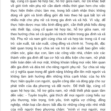
lập, củng cố quan hệ hợp tác, hỗ trợ giữa nam, nữ Do khác biệt
về giới tính nên phụ nữ cần dành nhiều thời gian hơn cho việc
thực hiện thiên chức làm mẹ, trong bối cảnh nhận thức không
đúng về giới và bình đẳng giới đã kéo theo hệ quả bất lợi về
nhiều mặt cho phụ nữ cả trong gia đình và xã hội. Vì vậy, để
thực hiện được mục tiêu bình đẳng giới, cần thiết phải hiểu đúng
việc thiết lập, củng cố quan hệ hợp tác, hỗ trợ giữa nam, nữ
theo hướng chia sẻ cả quyền và trách nhiệm trong gia đình và xã
hội. Phụ nữ và nam giới cùng chia sẻ và hợp tác trong cả 4 vai
trò: sản xuất, tái sản xuất, cộng đồng và chính trị. Trong đó, đặc
biệt quan trọng là sự chia sẻ vai trò tái sản xuất bao gồm việc
chăm sóc, giáo dục con, làm các công việc nhà, chăm sóc các
thành viên gia đình để tạo cơ hội và điều kiện cho nam, nữ phát
triển toàn diện về mọi mặt, không khoán trắng mọi việc liên quan
đến gia đình và đứa trẻ cho riêng người phụ nữ. Sự chia sẻ này
có ý nghĩa quan trọng để gánh nặng không dồn lên một người và
không làm ảnh hưởng đến những khía cạnh khác của họ khi
thực hiện quyền con người, quyền công dân và đóng góp cho sự
phát triển của địa phương và đất nước. Để thiết lập, củng cố
quan hệ hợp tác, hỗ trợ giữa nam, nữ nhất thiết phải quan tâm
đến việc: - Tuyên truyền, giải thích để mọi người cùng hiểu sự
yêu thương, trân trọng, tình yêu, tình nghĩa vợ chồng, đồng
nghiệp, nhân loại cần được bắt đầu từ những công việc nhỏ nhất
của mỗi người theo phương châm: “mình vì mọi người, mọi