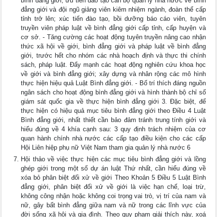
bình đẳng giới; ưu tiên đào tạo cán bộ quản lý nhà nước về bình
đẳng giới và đội ngũ giảng viên kiêm nhiệm ngành, đoàn thể cấp
tỉnh trở lên; xúc tiến đào tạo, bồi dưỡng báo cáo viên, tuyên
truyền viên pháp luật về bình đẳng giới cấp tỉnh, cấp huyện và
cơ sở. - Tăng cường các hoạt động tuyên truyền nâng cao nhận
thức xã hội về giới, bình đẳng giới và pháp luật về bình đẳng
giới, trước hết cho nhóm các nhà hoạch định và thực thi chính
sách, pháp luật. Đẩy mạnh các hoạt động nghiên cứu khoa học
về giới và bình đẳng giới; xây dựng và nhân rộng các mô hình
thực hiện hiệu quả Luật Bình đẳng giới. - Bố trí thích đáng nguồn
ngân sách cho hoạt động bình đẳng giới và hình thành bộ chỉ số
giám sát quốc gia về thực hiện bình đẳng giới 3. Đặc biệt, để
thực hiện có hiệu quả mục tiêu bình đẳng giới theo Điều 4 Luật
Bình đẳng giới, nhất thiết cần bảo đảm tránh trung tính giới và
hiểu đúng về 4 khía cạnh sau: 3 quy định trách nhiệm của cơ
quan hành chính nhà nước các cấp tạo điều kiện cho các cấp
Hội Liên hiệp phụ nữ Việt Nam tham gia quản lý nhà nước 6
Hội thảo về việc thực hiện các mục tiêu bình đẳng giới và lồng
ghép giới trong một số dự án luật Thứ nhất, cần hiểu đúng về
xóa bỏ phân biệt đối xử về giới Theo Khoản 5 Điều 5 Luật Bình
đẳng giới, phân biệt đối xử về giới là việc hạn chế, loại trừ,
không công nhận hoặc không coi trọng vai trò, vị trí của nam và
nữ, gây bất bình đẳng giữa nam và nữ trong các lĩnh vực của
đời sống xã hội và gia đình. Theo quy phạm giải thích này, xoá