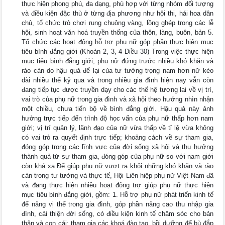
thực hiện phong phú, đa dạng, phù hợp với từng nhóm đối tượng
và điều kiện đặc thù ở từng địa phương như hội thi, hái hoa dân
chủ, tổ chức trò chơi rung chuông vàng, lồng ghép trong các lễ
hội, sinh hoạt văn hoá truyền thống của thôn, làng, buôn, bản 5.
Tổ chức các hoạt động hỗ trợ phụ nữ góp phần thực hiện mục
tiêu bình đẳng giới (Khoản 2, 3, 4 Điều 30) Trong việc thực hiện
mục tiêu bình đẳng giới, phụ nữ đứng trước nhiều khó khăn và
rào cản do hậu quả để lại của tư tưởng trọng nam hơn nữ kéo
dài nhiều thế kỷ qua và trong nhiều gia đình hiện nay vẫn còn
đang tiếp tục được truyền dạy cho các thế hệ tương lai về vị trí,
vai trò của phụ nữ trong gia đình và xã hội theo hướng nhìn nhận
một chiều, chưa tiến bộ về bình đẳng giới. Hậu quả này ảnh
hưởng trực tiếp đến trình độ học vấn của phụ nữ thấp hơn nam
giới; vị trí quản lý, lãnh đạo của nữ vừa thấp về tỉ lệ vừa không
có vai trò ra quyết định trực tiếp; khoảng cách về sự tham gia,
đóng góp trong các lĩnh vực của đời sống xã hội và thụ hưởng
thành quả từ sự tham gia, đóng góp của phụ nữ so với nam giới
còn khá xa Để giúp phụ nữ vượt ra khỏi những khó khăn và rào
cản trong tư tưởng và thực tế, Hội Liên hiệp phụ nữ Việt Nam đã
và đang thực hiện nhiều hoạt động trợ giúp phụ nữ thực hiện
mục tiêu bình đẳng giới, gồm: 1. Hỗ trợ phụ nữ phát triển kinh tế
để nâng vị thế trong gia đình, góp phần nâng cao thu nhập gia
đình, cải thiện đời sống, có điều kiện kinh tế chăm sóc cho bản
thân và con cái; tham gia các khoá đào tạo, bồi dưỡng để bù đắp