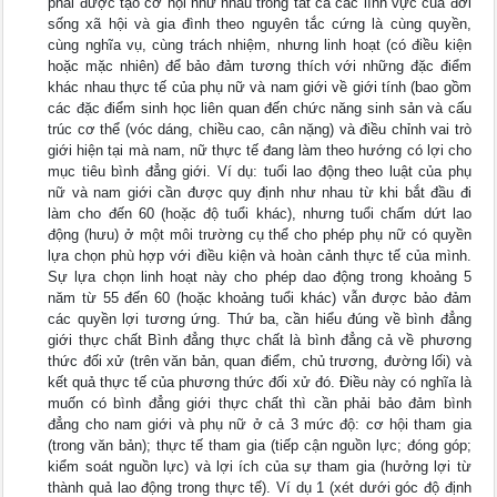
phải được tạo cơ hội như nhau trong tất cả các lĩnh vực của đời
sống xã hội và gia đình theo nguyên tắc cứng là cùng quyền,
cùng nghĩa vụ, cùng trách nhiệm, nhưng linh hoạt (có điều kiện
hoặc mặc nhiên) để bảo đảm tương thích với những đặc điểm
khác nhau thực tế của phụ nữ và nam giới về giới tính (bao gồm
các đặc điểm sinh học liên quan đến chức năng sinh sản và cấu
trúc cơ thể (vóc dáng, chiều cao, cân nặng) và điều chỉnh vai trò
giới hiện tại mà nam, nữ thực tế đang làm theo hướng có lợi cho
mục tiêu bình đẳng giới. Ví dụ: tuổi lao động theo luật của phụ
nữ và nam giới cần được quy định như nhau từ khi bắt đầu đi
làm cho đến 60 (hoặc độ tuổi khác), nhưng tuổi chấm dứt lao
động (hưu) ở một môi trường cụ thể cho phép phụ nữ có quyền
lựa chọn phù hợp với điều kiện và hoàn cảnh thực tế của mình.
Sự lựa chọn linh hoạt này cho phép dao động trong khoảng 5
năm từ 55 đến 60 (hoặc khoảng tuổi khác) vẫn được bảo đảm
các quyền lợi tương ứng. Thứ ba, cần hiểu đúng về bình đẳng
giới thực chất Bình đẳng thực chất là bình đẳng cả về phương
thức đối xử (trên văn bản, quan điểm, chủ trương, đường lối) và
kết quả thực tế của phương thức đối xử đó. Điều này có nghĩa là
muốn có bình đẳng giới thực chất thì cần phải bảo đảm bình
đẳng cho nam giới và phụ nữ ở cả 3 mức độ: cơ hội tham gia
(trong văn bản); thực tế tham gia (tiếp cận nguồn lực; đóng góp;
kiểm soát nguồn lực) và lợi ích của sự tham gia (hưởng lợi từ
thành quả lao động trong thực tế). Ví dụ 1 (xét dưới góc độ định