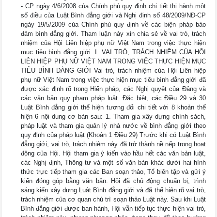
- CP ngày 4/6/2008 của Chính phủ quy định chi tiết thi hành một
số điều của Luật Bình đẳng giới và Nghị định số 48/2009/NĐ-CP
ngày 19/5/2009 của Chính phủ quy định về các biện pháp bảo
đảm bình đẳng giới. Tham luận này xin chia sẻ về vai trò, trách
nhiệm của Hội Liên hiệp phụ nữ Việt Nam trong việc thực hiện
mục tiêu bình đẳng giới. I. VAI TRÒ, TRÁCH NHIỆM CỦA HỘI
LIÊN HIỆP PHỤ NỮ VIỆT NAM TRONG VIỆC THỰC HIỆN MỤC
TIÊU BÌNH ĐẲNG GIỚI Vai trò, trách nhiệm của Hội Liên hiệp
phụ nữ Việt Nam trong việc thực hiện mục tiêu bình đẳng giới đã
được xác định rõ trong Hiến pháp, các Nghị quyết của Đảng và
các văn bản quy phạm pháp luật. Đặc biệt, các Điều 29 và 30
Luật Bình đẳng giới thể hiện tương đối chi tiết với 8 khoản thể
hiện 6 nội dung cơ bản sau: 1. Tham gia xây dựng chính sách,
pháp luật và tham gia quản lý nhà nước về bình đẳng giới theo
quy định của pháp luật (Khoản 1 Điều 29) Trước khi có Luật Bình
đẳng giới, vai trò, trách nhiệm này đã trở thành nề nếp trong hoạt
động của Hội. Hội tham gia ý kiến vào hầu hết các văn bản luật,
các Nghị định, Thông tư và một số văn bản khác dưới hai hình
thức trực tiếp tham gia các Ban soạn thảo, Tổ biên tập và gửi ý
kiến đóng góp bằng văn bản. Hội đã chủ động chuẩn bị, trình
sáng kiến xây dựng Luật Bình đẳng giới và đã thể hiện rõ vai trò,
trách nhiệm của cơ quan chủ trì soạn thảo Luật này. Sau khi Luật
Bình đẳng giới được ban hành, Hội vẫn tiếp tục thực hiện vai trò,