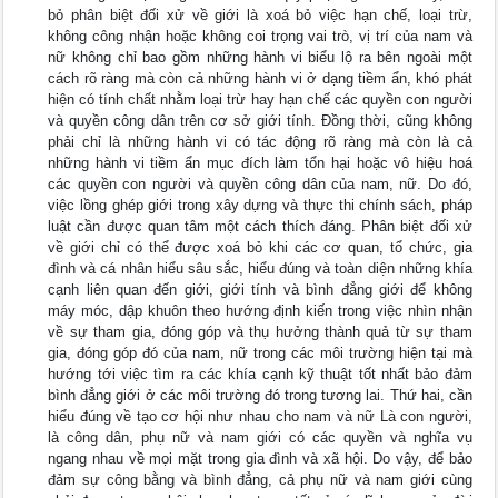
bỏ phân biệt đối xử về giới là xoá bỏ việc hạn chế, loại trừ,
không công nhận hoặc không coi trọng vai trò, vị trí của nam và
nữ không chỉ bao gồm những hành vi biểu lộ ra bên ngoài một
cách rõ ràng mà còn cả những hành vi ở dạng tiềm ẩn, khó phát
hiện có tính chất nhằm loại trừ hay hạn chế các quyền con người
và quyền công dân trên cơ sở giới tính. Đồng thời, cũng không
phải chỉ là những hành vi có tác động rõ ràng mà còn là cả
những hành vi tiềm ẩn mục đích làm tổn hại hoặc vô hiệu hoá
các quyền con người và quyền công dân của nam, nữ. Do đó,
việc lồng ghép giới trong xây dựng và thực thi chính sách, pháp
luật cần được quan tâm một cách thích đáng. Phân biệt đối xử
về giới chỉ có thể được xoá bỏ khi các cơ quan, tổ chức, gia
đình và cá nhân hiểu sâu sắc, hiểu đúng và toàn diện những khía
cạnh liên quan đến giới, giới tính và bình đẳng giới để không
máy móc, dập khuôn theo hướng định kiến trong việc nhìn nhận
về sự tham gia, đóng góp và thụ hưởng thành quả từ sự tham
gia, đóng góp đó của nam, nữ trong các môi trường hiện tại mà
hướng tới việc tìm ra các khía cạnh kỹ thuật tốt nhất bảo đảm
bình đẳng giới ở các môi trường đó trong tương lai. Thứ hai, cần
hiểu đúng về tạo cơ hội như nhau cho nam và nữ Là con người,
là công dân, phụ nữ và nam giới có các quyền và nghĩa vụ
ngang nhau về mọi mặt trong gia đình và xã hội. Do vậy, để bảo
đảm sự công bằng và bình đẳng, cả phụ nữ và nam giới cùng