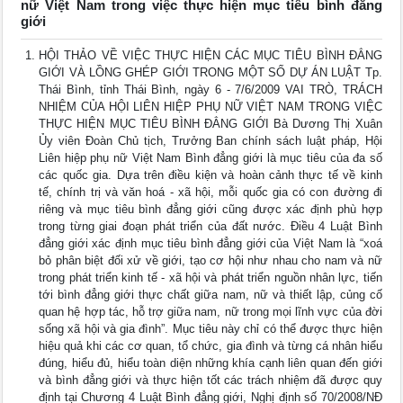
nữ Việt Nam trong việc thực hiện mục tiêu bình đẳng
giới
HỘI THẢO VỀ VIỆC THỰC HIỆN CÁC MỤC TIÊU BÌNH ĐẲNG
GIỚI VÀ LỒNG GHÉP GIỚI TRONG MỘT SỐ DỰ ÁN LUẬT Tp.
Thái Bình, tỉnh Thái Bình, ngày 6 - 7/6/2009 VAI TRÒ, TRÁCH
NHIỆM CỦA HỘI LIÊN HIỆP PHỤ NỮ VIỆT NAM TRONG VIỆC
THỰC HIỆN MỤC TIÊU BÌNH ĐẲNG GIỚI Bà Dương Thị Xuân
Ủy viên Đoàn Chủ tịch, Trưởng Ban chính sách luật pháp, Hội
Liên hiệp phụ nữ Việt Nam Bình đẳng giới là mục tiêu của đa số
các quốc gia. Dựa trên điều kiện và hoàn cảnh thực tế về kinh
tế, chính trị và văn hoá - xã hội, mỗi quốc gia có con đường đi
riêng và mục tiêu bình đẳng giới cũng được xác định phù hợp
trong từng giai đoạn phát triển của đất nước. Điều 4 Luật Bình
đẳng giới xác định mục tiêu bình đẳng giới của Việt Nam là “xoá
bỏ phân biệt đối xử về giới, tạo cơ hội như nhau cho nam và nữ
trong phát triển kinh tế - xã hội và phát triển nguồn nhân lực, tiến
tới bình đẳng giới thực chất giữa nam, nữ và thiết lập, củng cố
quan hệ hợp tác, hỗ trợ giữa nam, nữ trong mọi lĩnh vực của đời
sống xã hội và gia đình”. Mục tiêu này chỉ có thể được thực hiện
hiệu quả khi các cơ quan, tổ chức, gia đình và từng cá nhân hiểu
đúng, hiểu đủ, hiểu toàn diện những khía cạnh liên quan đến giới
và bình đẳng giới và thực hiện tốt các trách nhiệm đã được quy
định tại Chương 4 Luật Bình đẳng giới, Nghị định số 70/2008/NĐ