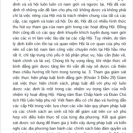
đình và xã hội luôn luôn có nam giới và ngược lại, Hội đã xác
định rõ những vấn đề làm cho phụ nữ không được và không phải
chỉ là việc riêng của Hội mà là trách nhiệm chung của tất cả các
cấp, các ngành và toàn xã hội. Do đó, Hội đã có nhiều hình thức
thu hút sự tham gia của nam giới trong các hoạt động Hội. Đồng
thời cũng đã có các quy định khuyến khích tuyển dụng nam giới
vào các vị trí làm việc lâu dài tại các cấp Hội. Tuy nhiên, do tâm
lý định kiến còn tồn tại và quan niệm Hội là cơ quan của phụ nữ
nên số cán bộ nam làm công việc chuyên môn tại Hội hầu như
rất ít, chỉ tập trung chủ yếu ở bộ phận phục vụ, hậu cần (bảo vệ,
hành chính và lái xe). Chúng tôi hy vọng rằng, khi nhận thức về
bình đẳng giới được tăng lên thì vấn đề này sẽ được cải thiện
theo chiều hướng tốt hơn trong tương lai. 3. Tham gia giám sát
việc thực hiện pháp luật bình đẳng giới (Khoản 3 Điều 29) Giám
sát việc thực hiện chính sách, pháp luật đối với phụ nữ luôn
được xác định là một trong các nhiệm vụ trọng tâm của mỗi
nhiệm kỳ hoạt động Hội. Hàng năm Ban Chấp hành và Đoàn Chủ
tịch Hội Liên hiệp phụ nữ Việt Nam đều có chỉ đạo và hướng dẫn
các cấp Hội trong việc lựa chọn các văn bản quy phạm pháp luật
và các chính sách an sinh xã hội để giám sát trên cơ sở phù
hợp với điều kiện thực tế của từng địa phương. Kết quả giám
sát được sử dụng để tham gia ý kiến xây dựng pháp luật và kiến
nghị các địa phương ban hành các chính sách bảo đảm quyền và