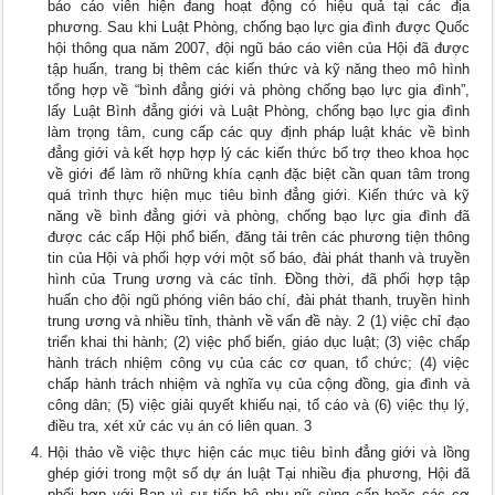
báo cáo viên hiện đang hoạt động có hiệu quả tại các địa
phương. Sau khi Luật Phòng, chống bạo lực gia đình được Quốc
hội thông qua năm 2007, đội ngũ báo cáo viên của Hội đã được
tập huấn, trang bị thêm các kiến thức và kỹ năng theo mô hình
tổng hợp về “bình đẳng giới và phòng chống bạo lực gia đình”,
lấy Luật Bình đẳng giới và Luật Phòng, chống bạo lực gia đình
làm trọng tâm, cung cấp các quy định pháp luật khác về bình
đẳng giới và kết hợp hợp lý các kiến thức bổ trợ theo khoa học
về giới để làm rõ những khía cạnh đặc biệt cần quan tâm trong
quá trình thực hiện mục tiêu bình đẳng giới. Kiến thức và kỹ
năng về bình đẳng giới và phòng, chống bạo lực gia đình đã
được các cấp Hội phổ biến, đăng tải trên các phương tiện thông
tin của Hội và phối hợp với một số báo, đài phát thanh và truyền
hình của Trung ương và các tỉnh. Đồng thời, đã phối hợp tập
huấn cho đội ngũ phóng viên báo chí, đài phát thanh, truyền hình
trung ương và nhiều tỉnh, thành về vấn đề này. 2 (1) việc chỉ đạo
triển khai thi hành; (2) việc phổ biến, giáo dục luật; (3) việc chấp
hành trách nhiệm công vụ của các cơ quan, tổ chức; (4) việc
chấp hành trách nhiệm và nghĩa vụ của cộng đồng, gia đình và
công dân; (5) việc giải quyết khiếu nại, tố cáo và (6) việc thụ lý,
điều tra, xét xử các vụ án có liên quan. 3
Hội thảo về việc thực hiện các mục tiêu bình đẳng giới và lồng
ghép giới trong một số dự án luật Tại nhiều địa phương, Hội đã
phối hợp với Ban vì sự tiến bộ phụ nữ cùng cấp hoặc các cơ