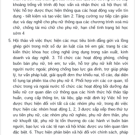
khoảng trống về trình độ học vấn và nhận thức xã hội thực tế.
Việc hỗ trợ được thực hiện thông qua các hoạt động vay vốn tín
dụng - tiết kiệm và tạo việc làm 2. Tăng cường sự tiếp cận giáo
dục và dạy nghề cho phụ nữ thông qua các chương trình xoá mù
chữ, chống tái mù chữ cho phụ nữ, hạn chế tình trạng bỏ học
sớm 4
Hội thảo về việc thực hiện các mục tiêu bình đẳng giới và lồng
ghép giới trong một số dự án luật của trẻ em gái; trang bị các
kiến thức khoa học công nghệ ứng dụng trong sản xuất, kinh
doanh và dạy nghề. 3. Tổ chức các hoạt động phòng, chống
buôn bán phụ nữ, trẻ em; tư vấn, hỗ trợ phụ nữ kết hôn với
người nước ngoài; phòng chống bạo lực gia đình, trợ giúp pháp
lý, tư vấn pháp luật, giải quyết đơn thư khiếu nại, tố cáo, đại diện
tố tụng tại phiên tòa cho phụ nữ 4. Phối hợp với các cơ quan, tổ
chức trong và ngoài nước tổ chức các hoạt động bồi dưỡng đại
biểu nữ cơ quan dân cử thông qua các hình thức hội thảo tập
huấn, cung cấp thông tin, tài liệu, gặp mặt định kỳ Việc hỗ trợ
được thực hiện đối với tất cả các nhóm phụ nữ, trong đó việc
thực hiện các nhóm hoạt động 1, 2, 3 được sắp xếp theo thứ tự
ưu tiên phụ nữ, các nhóm phụ nữ nghèo, phụ nữ đơn thân, phụ
nữ khuyết tật, phụ nữ bị tổn thương do các hành vi buôn bán
người, bạo lực và các tệ nạn xã hội khác được ưu tiên quan tâm
đặc biệt. 6. Thực hiện phản biện xã hội đối với chính sách, pháp