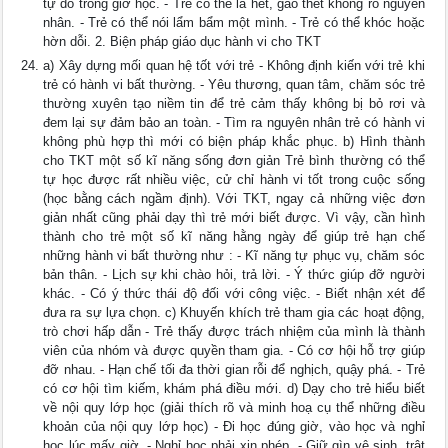
tự do trong giờ học. - Trẻ có thể la hét, gào thét không rõ nguyên
nhân. - Trẻ có thể nói lẩm bẩm một mình. - Trẻ có thể khóc hoặc
hờn dỗi. 2. Biện pháp giáo dục hành vi cho TKT
a) Xây dựng mối quan hệ tốt với trẻ - Không định kiến với trẻ khi
trẻ có hành vi bất thường. - Yêu thương, quan tâm, chăm sóc trẻ
thường xuyên tạo niềm tin để trẻ cảm thấy không bị bỏ rơi và
đem lại sự đảm bảo an toàn. - Tìm ra nguyên nhân trẻ có hành vi
không phù hợp thì mới có biện pháp khắc phục. b) Hình thành
cho TKT một số kĩ năng sống đơn giản Trẻ bình thường có thể
tự học được rất nhiều việc, cử chỉ hành vi tốt trong cuộc sống
(học bằng cách ngầm định). Với TKT, ngay cả những việc đơn
giản nhất cũng phải dạy thì trẻ mới biết được. Vì vậy, cần hình
thành cho trẻ một số kĩ năng hằng ngày để giúp trẻ hạn chế
những hành vi bất thường như : - Kĩ năng tự phục vụ, chăm sóc
bản thân. - Lịch sự khi chào hỏi, trả lời. - Ý thức giúp đỡ người
khác. - Có ý thức thái độ đối với công việc. - Biết nhận xét để
đưa ra sự lựa chọn. c) Khuyến khích trẻ tham gia các hoạt động,
trò chơi hấp dẫn - Trẻ thấy được trách nhiệm của mình là thành
viên của nhóm và được quyền tham gia. - Có cơ hội hỗ trợ giúp
đỡ nhau. - Hạn chế tối đa thời gian rỗi để nghịch, quậy phá. - Trẻ
có cơ hội tìm kiếm, khám phá điều mới. d) Dạy cho trẻ hiểu biết
về nội quy lớp học (giải thích rõ và minh hoạ cụ thể những điều
khoản của nội quy lớp học) - Đi học đúng giờ, vào học và nghỉ
học lúc mấy giờ, - Nghỉ học phải xin phép. - Giữ gìn vệ sinh, trật