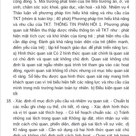
cộng đồng. 5. Môi trường phát triển của trẻ Môi trường ăn, ở, vệ
sinh, chăm sóc sức khoẻ, giáo dục, văn hoá - xã hội. Nhiệm vụ 4
Thảo luận về phương pháp tìm hiểu khả năng và nhu cầu của
TKT (nhóm & toàn lớp ; 40 phút) Phương pháp tìm hiểu khả năng
và nhu cầu của TKT. THÔNG TIN PHẢN HỒI 1. Phương pháp
quan sát Nhằm thu thập được nhiều thông tin về TKT như : phát
hiện mặt tích cực và khó khăn của từng trẻ ; phát hiện nhu cầu
cần đáp ứng. Đánh giá khả năng toàn diện của trẻ (điểm mạnh,
điểm yếu của trẻ) ; lập kế hoạch giáo dục để phát triển năng lực.
a) Hình thức quan sát Có 2 hình thức quan sát chính là quan sát
có chủ định và quan sát không chủ định. Quan sát không chủ
định là quan sát ngẫu nhiên quá trình trẻ tham gia vào các hoạt
động, người quan sát không tổ chức nhưng có mục tiêu quan sát
rõ ràng. Số liệu thu được qua hình thức quan sát này mang tính
khách quan cao vì trẻ biểu hiện hết các năng lực và nhu cầu của
mình trong môi trường hoàn toàn tự nhiên. b) Điều kiện quan sát
tốt
- Xác định rõ mục đích yêu cầu và nhiệm vụ quan sát. - Chuẩn bị
các mẫu ghi chép cụ thể, chi tiết, rõ ràng. - Xác định hình thức
và vị trí quan sát thích hợp. - Có kế hoạch chuẩn xác. c) Tránh
những sai lệch trong quan sát Không áp đặt, nhìn nhận sự việc
một cách chủ quan, phiến diện, đánh giá sai lệch về sự việc. d)
Kĩ năng quan sát - Cần sử dụng cả hai hình thức quan sát chủ
định và không chủ định một cách linh hoạt. - Quan sát trẻ trong