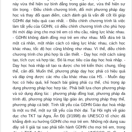
này vừa thể hiện sự bình đẳng trong giáo dục, vừa thể hiện sự
tôn trọng. - Điều chỉnh chương trình, đổi mới phương pháp dạy
học và thay đổi quan điểm, cách đánh giá là vấn đề cốt lõi giúp
GDHN đạt hiệu quả cao nhất. - Điều chỉnh chương trình là việc
làm tất yếu của GDHN, có điều chỉnh chương trình cho phù hợp
thì mới đáp ứng cho mọi trẻ em có nhu cầu, năng lực khác nhau.
- GDHN không đánh đồng mọi trẻ em như nhau. Mỗi đứa trẻ là
một cá nhân, một nhân cách có năng lực khác nhau, cách học
khác nhau, tốc độ học cũng không như nhau. Vì thế, điều chỉnh
chương trình cho phù hợp là cần thiết. - Dạy học một cách sáng
tạo, tích cực và hợp tác. Đó là mục tiêu của dạy học hoà nhập. -
Dạy học hoà nhập sẽ tạo ra được cho trẻ kiến thức chung, tổng
thể, cân đối. Muốn thế, phương pháp dạy học phải có hiệu quả
và đáp ứng được các nhu cầu khác nhau của HS. - Muốn dạy
học có hiệu quả, kế hoạch bài giảng phải cụ thể, chú trọng áp
dụng phương pháp học hợp tác. Phải biết lựa chọn phương pháp
và sử dụng đúng lúc : phương pháp đồng loạt, phương pháp đa
trình độ, phương pháp trùng lập giáo án, phương pháp thay thế,
phương pháp cá biệt. Tính tất yếu của GDHN Giáo dục hoà nhập
là một xu thế, một sự tất yếu của thời đại. Tại Hội nghị về giáo
dục cho TKT tại Agra, Ấn Độ (3/1998) do UNESCO tổ chức đã
khẳng định xu hướng GDHN cho mọi trẻ em. Những nội dung sau
đây sẽ lí giải tại sao phải tiến hành GDHN cho mọi trẻ em, trong