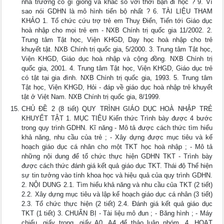
nhà trường có gì giống và khác so với thời bạn đi học ? 9. Vì
sao nói GDHN là mô hình tiến bộ nhất ? 6. TÀI LIỆU THAM
KHẢO 1. Tổ chức cứu trợ trẻ em Thuỵ Điển, Tiến tới Giáo dục
hoà nhập cho mọi trẻ em - NXB Chính trị quốc gia 11/2002. 2.
Trung tâm Tật học, Viện KHGD, Dạy học hoà nhập cho trẻ
khuyết tật. NXB Chính trị quốc gia, 5/2000. 3. Trung tâm Tật học,
Viện KHGD, Giáo dục hoà nhập và cộng đồng. NXB Chính trị
quốc gia, 2001. 4. Trung tâm Tật học, Viện KHGD, Giáo dục trẻ
có tật tại gia đình. NXB Chính trị quốc gia, 1993. 5. Trung tâm
Tật học, Viện KHGD, Hỏi - đáp về giáo dục hoà nhập trẻ khuyết
tật ở Việt Nam. NXB Chính trị quốc gia, 8/1999.
CHỦ ĐỀ 2 (8 tiết) QUY TRÌNH GIÁO DỤC HOÀ NHẬP TRẺ
KHUYẾT TẬT 1. MỤC TIÊU Kiến thức Trình bày được 4 bước
trong quy trình GDHN. Kĩ năng - Mô tả được cách thức tìm hiểu
khả năng, nhu cầu của trẻ ; - Xây dựng được mục tiêu và kế
hoạch giáo dục cá nhân cho một TKT học hoà nhập ; - Mô tả
những nội dung để tổ chức thực hiện GDHN TKT - Trình bày
được cách thức đánh giá kết quả giáo dục TKT. Thái độ Thể hiện
sự tin tưởng vào tính khoa học và hiệu quả của quy trình GDHN.
2. NỘI DUNG 2.1. Tìm hiểu khả năng và nhu cầu của TKT (2 tiết)
2.2. Xây dựng mục tiêu và lập kế hoạch giáo dục cá nhân (3 tiết)
2.3. Tổ chức thực hiện (2 tiết) 2.4. Đánh giá kết quả giáo dục
TKT (1 tiết) 3. CHUẨN BỊ - Tài liệu mô đun ; - Băng hình ; - Máy
chiếu, giấy trong, giấy A0, A4 để thảo luận nhóm. 4. HOẠT