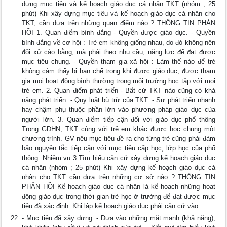
dựng mục tiêu và kế hoạch giáo dục cá nhân TKT (nhóm ; 25
phút) Khi xây dựng mục tiêu và kế hoạch giáo dục cá nhân cho
TKT, cần dựa trên những quan điểm nào ? THÔNG TIN PHẢN
HỒI 1. Quan điểm bình đẳng - Quyền được giáo dục. - Quyền
bình đẳng về cơ hội : Trẻ em không giống nhau, do đó không nên
đối xử cào bằng, mà phải theo nhu cầu, năng lực để đạt được
mục tiêu chung. - Quyền tham gia xã hội : Làm thế nào để trẻ
không cảm thấy bị hạn chế trong khi được giáo dục, được tham
gia mọi hoạt động bình thường trong môi trường học tập với mọi
trẻ em. 2. Quan điểm phát triển - Bất cứ TKT nào cũng có khả
năng phát triển. - Quy luật bù trừ của TKT. - Sự phát triển nhanh
hay chậm phụ thuộc phần lớn vào phương pháp giáo dục của
người lớn. 3. Quan điểm tiếp cận đối với giáo dục phổ thông
Trong GDHN, TKT cùng với trẻ em khác được học chung một
chương trình. GV nêu mục tiêu đề ra cho từng trẻ cũng phải đảm
bảo nguyên tắc tiếp cận với mục tiêu cấp học, lớp học của phổ
thông. Nhiệm vụ 3 Tìm hiểu căn cứ xây dựng kế hoạch giáo dục
cá nhân (nhóm ; 25 phút) Khi xây dựng kế hoạch giáo dục cá
nhân cho TKT cần dựa trên những cơ sở nào ? THÔNG TIN
PHẢN HỒI Kế hoạch giáo dục cá nhân là kế hoạch những hoạt
động giáo dục trong thời gian trẻ học ở trường để đạt được mục
tiêu đã xác định. Khi lập kế hoạch giáo dục phải căn cứ vào :
- Mục tiêu đã xây dựng. - Dựa vào những mặt mạnh (khả năng),