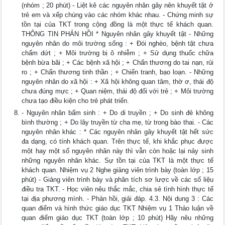
(nhóm ; 20 phút) - Liệt kê các nguyên nhân gây nên khuyết tật ở
trẻ em và xếp chúng vào các nhóm khác nhau. - Chứng minh sự
tồn tại của TKT trong cộng đồng là một thực tế khách quan.
THÔNG TIN PHẢN HỒI * Nguyên nhân gây khuyết tật - Những
nguyên nhân do môi trường sống : + Đói nghèo, bệnh tật chưa
chấm dứt ; + Môi trường bị ô nhiễm ; + Sử dụng thuốc chữa
bệnh bừa bãi ; + Các bệnh xã hội ; + Chấn thương do tai nạn, rủi
ro ; + Chấn thương tinh thần ; + Chiến tranh, bạo loạn. - Những
nguyên nhân do xã hội : + Xã hội không quan tâm, thờ ơ, thái độ
chưa đúng mực ; + Quan niệm, thái độ đối với trẻ ; + Môi trường
chưa tạo điều kiện cho trẻ phát triển.
- Nguyên nhân bẩm sinh : + Do di truyền ; + Do sinh đẻ không
bình thường ; + Do lây truyền từ cha mẹ, từ trong bào thai. - Các
nguyên nhân khác : * Các nguyên nhân gây khuyết tật hết sức
đa dạng, có tính khách quan. Trên thực tế, khi khắc phục được
một hay một số nguyên nhân này thì vẫn còn hoặc lại nảy sinh
những nguyên nhân khác. Sự tồn tại của TKT là một thực tế
khách quan. Nhiệm vụ 2 Nghe giảng viên trình bày (toàn lớp ; 15
phút) - Giảng viên trình bày và phân tích sơ lược về các số liệu
điều tra TKT. - Học viên nêu thắc mắc, chia sẻ tình hình thực tế
tại địa phương mình. - Phản hồi, giải đáp. 4.3. Nội dung 3 : Các
quan điểm và hình thức giáo dục TKT Nhiệm vụ 1 Thảo luận về
quan điểm giáo dục TKT (toàn lớp ; 10 phút) Hãy nêu những