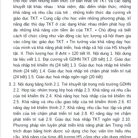
cho học viên những kiến thức cơ bản nhất về TKT và các dạng
khuyết tật khác nhau : khái niệm, đặc điểm nhận thức, những
khả năng và nhu cầu của trẻ ; những kiến thức đại cương về
giáo dục TKT. • Cung cấp cho học viên những phương pháp, kĩ
năng đặc thù dạy TKT ở các dạng khác nhau nhằm phát huy tối
đa những khả năng còn tiềm ẩn của TKT. • Chủ động và biết
cách tổ chức cũng như vận động các lực lượng xã hội tham gia
vào công tác giáo dục TKT. • Tin tưởng vào khả năng dạy học
của mình và khả năng phát triển, hoà nhập xã hội của HS khuyết
tật. II. Thời lượng học 8 đvht = 120 tiết III. Nội dung 1. Nội dung
tài liệu viết 1.1. Đại cương về GDHN TKT (28 tiết) 1.2. Giáo dục
hoà nhập trẻ khiếm thị (24 tiết) 1.3. Giáo dục hoà nhập trẻ khiếm
thính (24 tiết) 1.4. Giáo dục hoà nhập trẻ chậm phát triển trí tuệ
(24 tiết) 1.5. Giáo dục hoà nhập ngôn ngữ (20 tiết)
2. Nội dung băng hình 2.1. Trẻ khuyết tật trong môi trường GDHN
2.2. Hợp tác nhóm trong lớp hoà nhập 2.3. Khả năng và nhu cầu
của trẻ khiếm thị 2.4. Khả năng học hoà nhập của trẻ khiếm thị
2.5. Khả năng và nhu cầu giao tiếp của trẻ khiếm thính 2.6. Kĩ
năng dạy trẻ khiếm thính 2.7. Khả năng, nhu cầu học tập và phát
triển của trẻ chậm phát triển trí tuệ 2.8. Kĩ năng dạy trẻ chậm
phát triển trí tuệ 2.9. Giáo dục hoà nhập TKT ngôn ngữ 2.10.
Phương pháp rèn luyện phát triển khả năng phát âm Trong mỗi
trích đoạn băng hình được sử dụng cho học viên tìm hiểu nhu
cầu, khả năng của từng đối tượng HS cũng như vận dụng những