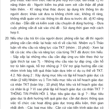
phụ thuộc vào hình thức nào là phù hợp với cuộc đối thoại. c) Kĩ
năng thăm dò - Người kiểm tra phải xem xét cẩn thận để phát
hiện thêm. - Kĩ năng khai thác được áp dụng khi thông tin do
người được khảo sát đưa ra không chính xác, không rõ ràng,
không nhất quán với các thông tin đã đưa ra trước đó. d) Kĩ năng
chỉ đạo - Dẫn dắt và kiểm soát câu chuyện đi đúng hướng. - Đưa
cuộc phỏng vấn đi sát vào chủ đề - Sử dụng thời gian một cách
hợp lí.
Nếu như câu trả lời của người được phỏng vấn lạc đề thì người
phỏng vấn cần nhắc lại hoặc nói rõ về câu hỏi. Nhiệm vụ 5 Thảo
luận về nhu cầu và năng lực của TKT (nhóm ; 15 phút) - Xem lại
tất cả các nhu cầu và năng lực của từng TKT đã được tìm hiểu.
- Sắp xếp lại những nhu cầu cần đáp ứng ưu tiên theo thứ tự
(giải thích tại sao ?). - Những nhu cầu nào tự đáp ứng, cần hỗ
trợ từ bên ngoài, hỗ trợ những gì ? GV trợ giúp hướng dẫn các
nhóm trình bày kết quả thảo luận dựa trên ví dụ cụ thể về TKT.
4.2. Nội dung 2 : Xây dựng mục tiêu và lập kế hoạch giáo dục cá
nhân (2 tiết) Nhiệm vụ 1 Tìm hiểu mục tiêu và kế hoạch giáo dục
cá nhân TKT (toàn lớp ; 10 phút) Mục tiêu và kế hoạch giáo dục
cá nhân là gì ? Vì sao phải lập kế hoạch giáo dục cá nhân TKT ?
THÔNG TIN PHẢN HỒI 1. Mục tiêu giáo dục là gì ? - Mục tiêu
giáo dục là định hướng kết quả giáo dục cần đạt được thông qua
việc tổ chức các hoạt động giáo dục trong điều kiện, thời gian
nhất định. - Các loại mục tiêu : Căn cứ vào tiến trình giáo dục có