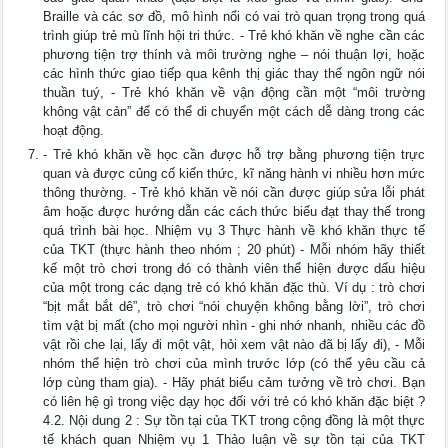
Braille và các sơ đồ, mô hình nổi có vai trò quan trọng trong quá
trình giúp trẻ mù lĩnh hội tri thức. - Trẻ khó khăn về nghe cần các
phương tiện trợ thính và môi trường nghe – nói thuận lợi, hoặc
các hình thức giao tiếp qua kênh thị giác thay thế ngôn ngữ nói
thuần tuý, - Trẻ khó khăn về vận động cần một “môi trường
không vật cản” để có thể di chuyển một cách dễ dàng trong các
hoạt động.
- Trẻ khó khăn về học cần được hỗ trợ bằng phương tiện trực
quan và được củng cố kiến thức, kĩ năng hành vi nhiều hơn mức
thông thường. - Trẻ khó khăn về nói cần được giúp sửa lỗi phát
âm hoặc được hướng dẫn các cách thức biểu đạt thay thế trong
quá trình bài học. Nhiệm vụ 3 Thực hành về khó khăn thực tế
của TKT (thực hành theo nhóm ; 20 phút) - Mỗi nhóm hãy thiết
kế một trò chơi trong đó có thành viên thể hiện được dấu hiệu
của một trong các dạng trẻ có khó khăn đặc thù. Ví dụ : trò chơi
“bịt mắt bắt dê”, trò chơi “nói chuyện không bằng lời”, trò chơi
tìm vật bị mất (cho mọi người nhìn - ghi nhớ nhanh, nhiều các đồ
vật rồi che lại, lấy đi một vật, hỏi xem vật nào đã bị lấy đi), - Mỗi
nhóm thể hiện trò chơi của mình trước lớp (có thể yêu cầu cả
lớp cùng tham gia). - Hãy phát biểu cảm tưởng về trò chơi. Bạn
có liên hệ gì trong việc dạy học đối với trẻ có khó khăn đặc biệt ?
4.2. Nội dung 2 : Sự tồn tại của TKT trong cộng đồng là một thực
tế khách quan Nhiệm vụ 1 Thảo luận về sự tồn tại của TKT