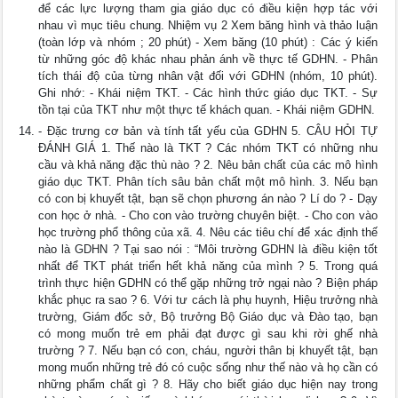
để các lực lượng tham gia giáo dục có điều kiện hợp tác với
nhau vì mục tiêu chung. Nhiệm vụ 2 Xem băng hình và thảo luận
(toàn lớp và nhóm ; 20 phút) - Xem băng (10 phút) : Các ý kiến
từ những góc độ khác nhau phản ánh về thực tế GDHN. - Phân
tích thái độ của từng nhân vật đối với GDHN (nhóm, 10 phút).
Ghi nhớ: - Khái niệm TKT. - Các hình thức giáo dục TKT. - Sự
tồn tại của TKT như một thực tế khách quan. - Khái niệm GDHN.
- Đặc trưng cơ bản và tính tất yếu của GDHN 5. CÂU HỎI TỰ
ĐÁNH GIÁ 1. Thế nào là TKT ? Các nhóm TKT có những nhu
cầu và khả năng đặc thù nào ? 2. Nêu bản chất của các mô hình
giáo dục TKT. Phân tích sâu bản chất một mô hình. 3. Nếu bạn
có con bị khuyết tật, bạn sẽ chọn phương án nào ? Lí do ? - Dạy
con học ở nhà. - Cho con vào trường chuyên biệt. - Cho con vào
học trường phổ thông của xã. 4. Nêu các tiêu chí để xác định thế
nào là GDHN ? Tại sao nói : “Môi trường GDHN là điều kiện tốt
nhất để TKT phát triển hết khả năng của mình ? 5. Trong quá
trình thực hiện GDHN có thể gặp những trở ngại nào ? Biện pháp
khắc phục ra sao ? 6. Với tư cách là phụ huynh, Hiệu trưởng nhà
trường, Giám đốc sở, Bộ trưởng Bộ Giáo dục và Đào tạo, bạn
có mong muốn trẻ em phải đạt được gì sau khi rời ghế nhà
trường ? 7. Nếu bạn có con, cháu, người thân bị khuyết tật, bạn
mong muốn những trẻ đó có cuộc sống như thế nào và họ cần có
những phẩm chất gì ? 8. Hãy cho biết giáo dục hiện nay trong