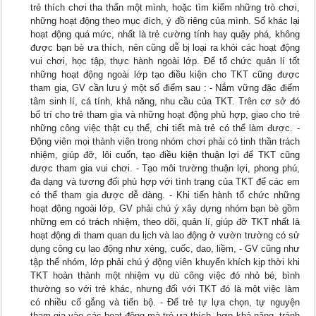
trẻ thích chơi tha thẩn một mình, hoặc tìm kiếm những trò chơi,
những hoạt động theo mục đích, ý đồ riêng của mình. Số khác lại
hoạt động quá mức, nhất là trẻ cường tính hay quậy phá, không
được bạn bè ưa thích, nên cũng dễ bị loại ra khỏi các hoạt động
vui chơi, học tập, thực hành ngoài lớp. Để tổ chức quản lí tốt
những hoạt động ngoài lớp tạo điều kiện cho TKT cũng được
tham gia, GV cần lưu ý một số điểm sau : - Nắm vững đặc điểm
tâm sinh lí, cá tính, khả năng, nhu cầu của TKT. Trên cơ sở đó
bố trí cho trẻ tham gia và những hoạt động phù hợp, giao cho trẻ
những công việc thật cụ thể, chi tiết mà trẻ có thể làm được. -
Động viên mọi thành viên trong nhóm chơi phải có tinh thần trách
nhiệm, giúp đỡ, lôi cuốn, tạo điều kiện thuận lợi để TKT cũng
được tham gia vui chơi. - Tạo môi trường thuận lợi, phong phú,
đa dạng và tương đối phù hợp với tình trạng của TKT để các em
có thể tham gia được dễ dàng. - Khi tiến hành tổ chức những
hoạt động ngoài lớp, GV phải chú ý xây dựng nhóm bạn bè gồm
những em có trách nhiệm, theo dõi, quản lí, giúp đỡ TKT nhất là
hoạt động đi tham quan du lịch và lao động ở vườn trường có sử
dụng công cụ lao động như xẻng, cuốc, dao, liềm, - GV cũng như
tập thể nhóm, lớp phải chú ý động viên khuyến khích kịp thời khi
TKT hoàn thành một nhiệm vụ dù công việc đó nhỏ bé, bình
thường so với trẻ khác, nhưng đối với TKT đó là một việc làm
có nhiều cố gắng và tiến bộ. - Để trẻ tự lựa chọn, tự nguyện
tham gia vào các hoạt động mà trẻ ưa thích, hợp khả năng, tránh