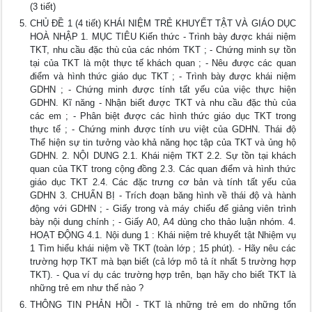
(3 tiết)
CHỦ ĐỀ 1 (4 tiết) KHÁI NIỆM TRẺ KHUYẾT TẬT VÀ GIÁO DỤC
HOÀ NHẬP 1. MỤC TIÊU Kiến thức - Trình bày được khái niệm
TKT, nhu cầu đặc thù của các nhóm TKT ; - Chứng minh sự tồn
tại của TKT là một thực tế khách quan ; - Nêu được các quan
điểm và hình thức giáo dục TKT ; - Trình bày được khái niệm
GDHN ; - Chứng minh được tính tất yếu của việc thực hiện
GDHN. Kĩ năng - Nhận biết được TKT và nhu cầu đặc thù của
các em ; - Phân biệt được các hình thức giáo dục TKT trong
thực tế ; - Chứng minh được tính ưu việt của GDHN. Thái độ
Thể hiện sự tin tưởng vào khả năng học tập của TKT và ủng hộ
GDHN. 2. NỘI DUNG 2.1. Khái niệm TKT 2.2. Sự tồn tại khách
quan của TKT trong cộng đồng 2.3. Các quan điểm và hình thức
giáo dục TKT 2.4. Các đặc trưng cơ bản và tính tất yếu của
GDHN 3. CHUẨN BỊ - Trích đoạn băng hình về thái độ và hành
động với GDHN ; - Giấy trong và máy chiếu để giảng viên trình
bày nội dung chính ; - Giấy A0, A4 dùng cho thảo luận nhóm. 4.
HOẠT ĐỘNG 4.1. Nội dung 1 : Khái niệm trẻ khuyết tật Nhiệm vụ
1 Tìm hiểu khái niệm về TKT (toàn lớp ; 15 phút). - Hãy nêu các
trường hợp TKT mà bạn biết (cả lớp mô tả ít nhất 5 trường hợp
TKT). - Qua ví dụ các trường hợp trên, bạn hãy cho biết TKT là
những trẻ em như thế nào ?
THÔNG TIN PHẢN HỒI - TKT là những trẻ em do những tổn