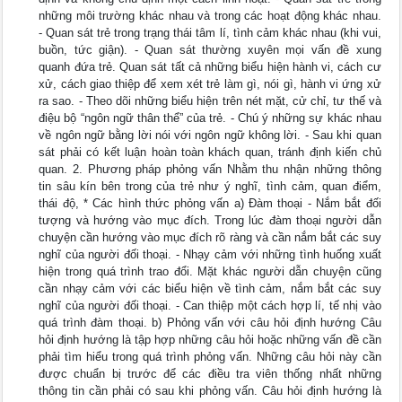
những môi trường khác nhau và trong các hoạt động khác nhau.
- Quan sát trẻ trong trạng thái tâm lí, tình cảm khác nhau (khi vui,
buồn, tức giận). - Quan sát thường xuyên mọi vấn đề xung
quanh đứa trẻ. Quan sát tất cả những biểu hiện hành vi, cách cư
xử, cách giao thiệp để xem xét trẻ làm gì, nói gì, hành vi ứng xử
ra sao. - Theo dõi những biểu hiện trên nét mặt, cử chỉ, tư thế và
điệu bộ “ngôn ngữ thân thể” của trẻ. - Chú ý những sự khác nhau
về ngôn ngữ bằng lời nói với ngôn ngữ không lời. - Sau khi quan
sát phải có kết luận hoàn toàn khách quan, tránh định kiến chủ
quan. 2. Phương pháp phỏng vấn Nhằm thu nhận những thông
tin sâu kín bên trong của trẻ như ý nghĩ, tình cảm, quan điểm,
thái độ, * Các hình thức phỏng vấn a) Đàm thoại - Nắm bắt đối
tượng và hướng vào mục đích. Trong lúc đàm thoại người dẫn
chuyện cần hướng vào mục đích rõ ràng và cần nắm bắt các suy
nghĩ của người đối thoại. - Nhạy cảm với những tình huống xuất
hiện trong quá trình trao đổi. Mặt khác người dẫn chuyện cũng
cần nhạy cảm với các biểu hiện về tình cảm, nắm bắt các suy
nghĩ của người đối thoại. - Can thiệp một cách hợp lí, tế nhị vào
quá trình đàm thoại. b) Phỏng vấn với câu hỏi định hướng Câu
hỏi định hướng là tập hợp những câu hỏi hoặc những vấn đề cần
phải tìm hiểu trong quá trình phỏng vấn. Những câu hỏi này cần
được chuẩn bị trước để các điều tra viên thống nhất những
thông tin cần phải có sau khi phỏng vấn. Câu hỏi định hướng là