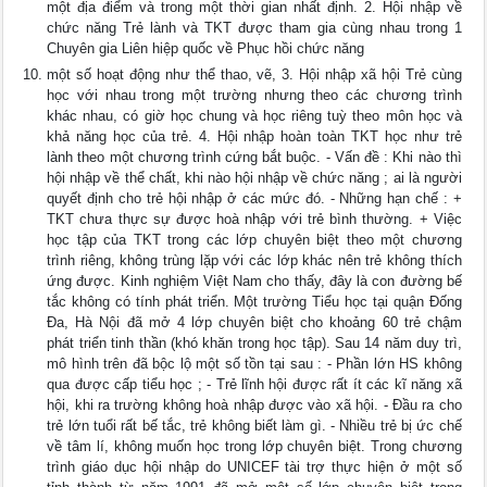
một địa điểm và trong một thời gian nhất định. 2. Hội nhập về
chức năng Trẻ lành và TKT được tham gia cùng nhau trong 1
Chuyên gia Liên hiệp quốc về Phục hồi chức năng
một số hoạt động như thể thao, vẽ, 3. Hội nhập xã hội Trẻ cùng
học với nhau trong một trường nhưng theo các chương trình
khác nhau, có giờ học chung và học riêng tuỳ theo môn học và
khả năng học của trẻ. 4. Hội nhập hoàn toàn TKT học như trẻ
lành theo một chương trình cứng bắt buộc. - Vấn đề : Khi nào thì
hội nhập về thể chất, khi nào hội nhập về chức năng ; ai là người
quyết định cho trẻ hội nhập ở các mức đó. - Những hạn chế : +
TKT chưa thực sự được hoà nhập với trẻ bình thường. + Việc
học tập của TKT trong các lớp chuyên biệt theo một chương
trình riêng, không trùng lặp với các lớp khác nên trẻ không thích
ứng được. Kinh nghiệm Việt Nam cho thấy, đây là con đường bế
tắc không có tính phát triển. Một trường Tiểu học tại quận Đống
Đa, Hà Nội đã mở 4 lớp chuyên biệt cho khoảng 60 trẻ chậm
phát triển tinh thần (khó khăn trong học tập). Sau 14 năm duy trì,
mô hình trên đã bộc lộ một số tồn tại sau : - Phần lớn HS không
qua được cấp tiểu học ; - Trẻ lĩnh hội được rất ít các kĩ năng xã
hội, khi ra trường không hoà nhập được vào xã hội. - Đầu ra cho
trẻ lớn tuổi rất bế tắc, trẻ không biết làm gì. - Nhiều trẻ bị ức chế
về tâm lí, không muốn học trong lớp chuyên biệt. Trong chương
trình giáo dục hội nhập do UNICEF tài trợ thực hiện ở một số