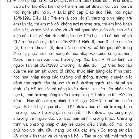
+ Hiến pháp nước CHXHCNVN năm 1992 Điều 59 : “Nhà nước
và xã hội tạo điều kiện cho trẻ em tàn tật được học văn hoá và
học nghề phù hợp”. + Luật phổ cập Giáo dục Tiểu học ngày
16/8/1991 Điều 11 : Trẻ em là con liệt sĩ, thương binh nặng, trẻ
em tàn tật, trẻ em mồ côi không nơi nương tựa, trẻ em khó khăn
đặc biệt, được Nhà nước và xã hội quan tâm giúp đỡ, tạo điều
kiện cần thiết để đạt trình độ giáo dục Tiểu học. + Luật bảo vệ và
Chăm sóc giáo dục trẻ em 16/8/1991 Điều 6, mục 3 : Trẻ em tàn
tật, trẻ em khuyết tật, được Nhà nước và xã hội giúp đỡ trong
điều trị, phục hồi chức năng để hoà nhập vào cuộc sống xã hội ;
được thu nhận vào các trường lớp đặc biệt. + Pháp lệnh về
người tàn tật 30/7/1998 Chương III, điều 16 : (1) Việc học tập
của trẻ em tàn tật được tổ chức, thực hiện bằng các hình thức
học hoà nhập trong các trường phổ thông, trường chuyên biệt
dành cho người tàn tật, cơ sở nuôi dưỡng người tàn tật tại gia
đình. (2) HS tàn tật có năng khiếu được ưu tiên tiếp nhận vào
học tại các trường năng khiếu tương ứng. * Tính kinh tế - Đỡ tốn
kém. - Huy động được nhiều trẻ đi học. GDHN là mô hình giáo
dục TKT có hiệu quả nhất - TKT được học ở môi trường bình
thường, học ở trường gần nhà nhất. - TKT được học cùng một
chương trình giáo dục với các bạn bình thường khác. Chương
trình và phương pháp ở đây sẽ được điều chỉnh, đổi mới cho
phù hợp với nhu cầu, năng lực của các em. - Coi trọng sự cân
đối giữa kiến thức và kĩ năng xã hội. - Tạo ra cơ hội, môi trường