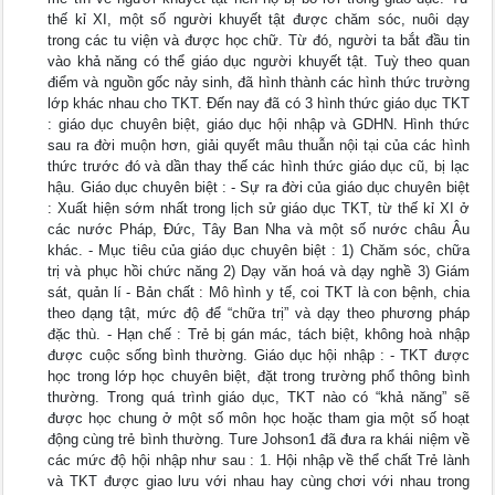
thế kỉ XI, một số người khuyết tật được chăm sóc, nuôi dạy
trong các tu viện và được học chữ. Từ đó, người ta bắt đầu tin
vào khả năng có thể giáo dục người khuyết tật. Tuỳ theo quan
điểm và nguồn gốc nảy sinh, đã hình thành các hình thức trường
lớp khác nhau cho TKT. Đến nay đã có 3 hình thức giáo dục TKT
: giáo dục chuyên biệt, giáo dục hội nhập và GDHN. Hình thức
sau ra đời muộn hơn, giải quyết mâu thuẫn nội tại của các hình
thức trước đó và dần thay thế các hình thức giáo dục cũ, bị lạc
hậu. Giáo dục chuyên biệt : - Sự ra đời của giáo dục chuyên biệt
: Xuất hiện sớm nhất trong lịch sử giáo dục TKT, từ thế kỉ XI ở
các nước Pháp, Đức, Tây Ban Nha và một số nước châu Âu
khác. - Mục tiêu của giáo dục chuyên biệt : 1) Chăm sóc, chữa
trị và phục hồi chức năng 2) Dạy văn hoá và dạy nghề 3) Giám
sát, quản lí - Bản chất : Mô hình y tế, coi TKT là con bệnh, chia
theo dạng tật, mức độ để “chữa trị” và dạy theo phương pháp
đặc thù. - Hạn chế : Trẻ bị gán mác, tách biệt, không hoà nhập
được cuộc sống bình thường. Giáo dục hội nhập : - TKT được
học trong lớp học chuyên biệt, đặt trong trường phổ thông bình
thường. Trong quá trình giáo dục, TKT nào có “khả năng” sẽ
được học chung ở một số môn học hoặc tham gia một số hoạt
động cùng trẻ bình thường. Ture Johson1 đã đưa ra khái niệm về
các mức độ hội nhập như sau : 1. Hội nhập về thể chất Trẻ lành
và TKT được giao lưu với nhau hay cùng chơi với nhau trong