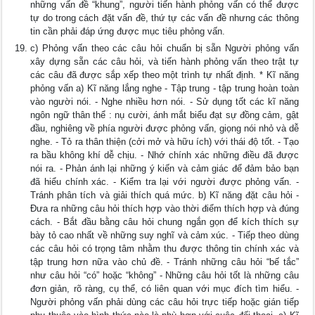
những vấn đề “khung”, người tiến hành phỏng vấn có thể được
tự do trong cách đặt vấn đề, thứ tự các vấn đề nhưng các thông
tin cần phải đáp ứng được mục tiêu phỏng vấn.
c) Phỏng vấn theo các câu hỏi chuẩn bị sẵn Người phỏng vấn
xây dựng sẵn các câu hỏi, và tiến hành phỏng vấn theo trật tự
các câu đã được sắp xếp theo một trình tự nhất định. * Kĩ năng
phỏng vấn a) Kĩ năng lắng nghe - Tập trung - tập trung hoàn toàn
vào người nói. - Nghe nhiều hơn nói. - Sử dụng tốt các kĩ năng
ngôn ngữ thân thể : nụ cười, ánh mắt biểu đạt sự đồng cảm, gật
đầu, nghiêng về phía người được phỏng vấn, giọng nói nhỏ và dễ
nghe. - Tỏ ra thân thiện (cởi mở và hữu ích) với thái độ tốt. - Tạo
ra bầu không khí dễ chịu. - Nhớ chính xác những điều đã được
nói ra. - Phản ánh lại những ý kiến và cảm giác để đảm bảo bạn
đã hiểu chính xác. - Kiểm tra lại với người được phỏng vấn. -
Tránh phân tích và giải thích quá mức. b) Kĩ năng đặt câu hỏi -
Đưa ra những câu hỏi thích hợp vào thời điểm thích hợp và đúng
cách. - Bắt đầu bằng câu hỏi chung ngắn gọn để kích thích sự
bày tỏ cao nhất về những suy nghĩ và cảm xúc. - Tiếp theo dùng
các câu hỏi có trọng tâm nhằm thu được thông tin chính xác và
tập trung hơn nữa vào chủ đề. - Tránh những câu hỏi “bế tắc”
như câu hỏi “có” hoặc “không” - Những câu hỏi tốt là những câu
đơn giản, rõ ràng, cụ thể, có liên quan với mục đích tìm hiểu. -
Người phỏng vấn phải dùng các câu hỏi trực tiếp hoặc gián tiếp