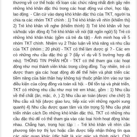
thương về cơ thể hoặc rối loạn các chức năng nhất định gây nên
những khó khăn đặc thù trong các hoạt động vui chơi, học tập,
lao động. - Căn cứ vào dạng khó khăn đặc thù của TKT, người ta
chia ra các nhóm TKT chính : 1) Trẻ khó khăn về nhìn (khiếm thị)
2) Trẻ khó khăn về nghe (khiếm thính) 3) Trẻ khó khăn về học
và/hoặc vận động 4) Trẻ khó khăn về nói (tật ngôn ngữ) 5) Trẻ có
những khó khăn khác (gồm cả trẻ đa tật) - Ảnh minh hoạ về 5
nhóm TKT chính. Nhiệm vụ 2 Thảo luận về khả năng và nhu cầu
của TKT (nhóm ; 20 phút) - TKT có thể làm được gì ? - Các em
có những nhu cầu đặc thù gì ? (lấy ví dụ về 5 trường hợp đã
nêu). THÔNG TIN PHẢN HỒI - TKT có thể tham gia các hoạt
động như mọi thành viên khác trong cộng đồng. Tuy nhiên, trẻ có
được tham gia các hoạt động đó để thể hiện và phát triển các
tiềm năng của bản thân hay không tuỳ thuộc phần lớn vào sự tạo
điều kiện của cộng đồng và toàn xã hội. - Để tồn tại và phát triển,
TKT có những nhu cầu như mọi trẻ em khác, gồm : 1) Nhu cầu
về thể chất (ăn, mặc, ở, ) 2) Nhu cầu an toàn (được che chở) 3)
Nhu cầu xã hội (được giao lưu, tiếp xúc với những người xung
quanh) 4) Nhu cầu được quan tâm và tôn trọng 5) Nhu cầu phát
triển nhân cách Do những khó khăn đặc thù, TKT có những nhu
cầu đặc thù để có thể tham gia vào các loại hình hoạt động khác
nhau. Chẳng hạn, trong học tập : - Trẻ khó khăn về nhìn cần
phương tiện trợ thị lực hoặc cần được tiếp nhận thông tin qua
các giác quan khác (đặc biệt là xúc giác và thính giác). Chữ