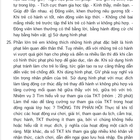
tự trong lớp. - Tích cực tham gia học tập. - Kính thầy, mến bạn. -
Giúp đỡ lẫn nhau. e) Động viên, khen thưởng nêu gương tốt -
Khi trẻ có hành vi tốt, nên động viên kịp thời. - Không chê bai
mắng nhiếc trẻ trước tập thể khi trẻ có hành vi không phù hợp. -
Động viên khen thưởng có thể bằng lời, bằng hành động cử chỉ
hay bằng hiện vật. g) Sử dụng hình phạt
Phần lớn trẻ em không thích những hình phạt đặc biệt là hình
phạt liên quan đến thân thể. Tuy nhiên, đối với những trẻ có hành
vi vượt quá giới hạn cho phép và diễn ra nhiều lần thì đôi khi cần
có hình thức phạt phù hợp để giáo dục, răn đe. Khi sử dụng hình
phạt tránh làm cho trẻ lo lắng, tức giận tạo ra sự căng thẳng dẫn
đến việc trẻ chống đối. Khi dùng hình phạt, GV phải suy nghĩ và
tôn trọng nhân phẩm của trẻ. Sử dụng hình phạt với mục đích
làm tăng động cơ thúc đẩy trẻ thay đổi hành vi không phù hợp và
tăng cường mối quan hệ giữa thầy với trò, giữa trò với trò.
Nhiệm vụ 3 Tìm hiểu về sự tham gia của TKT (nhóm ; 20 phút)
Làm thế nào để tăng cường sự tham gia của TKT trong hoạt
động ngoài lớp học ? THÔNG TIN PHẢN HỒI Thực tế khi tổ
chức các hoạt động vui chơi, giải trí, tham quan du lịch, cắm trại,
thực hành, TKT thường ít tham gia, bởi vì chúng không hiểu
hoặc hiểu rất ít mục đích, ý nghĩa của hoạt động một cách rõ
ràng. Mặt khác, đa số TKT khi tham gia gặp nhiều khó khăn về
nhận thức, cách chơi, dẫn đến ngại giao lưu hoà nhập. Đa phần