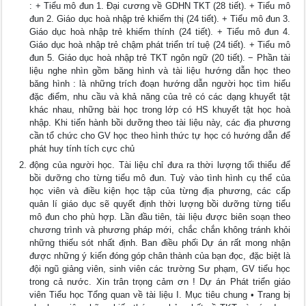
: + Tiểu mô đun 1. Đại cương về GDHN TKT (28 tiết). + Tiểu mô
đun 2. Giáo dục hoà nhập trẻ khiếm thị (24 tiết). + Tiểu mô đun 3.
Giáo dục hoà nhập trẻ khiếm thính (24 tiết). + Tiểu mô đun 4.
Giáo dục hoà nhập trẻ chậm phát triển trí tuệ (24 tiết). + Tiểu mô
đun 5. Giáo dục hoà nhập trẻ TKT ngôn ngữ (20 tiết). − Phần tài
liệu nghe nhìn gồm băng hình và tài liệu hướng dẫn học theo
băng hình : là những trích đoạn hướng dẫn người học tìm hiểu
đặc điểm, nhu cầu và khả năng của trẻ có các dạng khuyết tật
khác nhau, những bài học trong lớp có HS khuyết tật học hoà
nhập. Khi tiến hành bồi dưỡng theo tài liệu này, các địa phương
cần tổ chức cho GV học theo hình thức tự học có hướng dẫn để
phát huy tính tích cực chủ
động của người học. Tài liệu chỉ đưa ra thời lượng tối thiểu để
bồi dưỡng cho từng tiểu mô đun. Tuỳ vào tình hình cụ thể của
học viên và điều kiện học tập của từng địa phương, các cấp
quản lí giáo dục sẽ quyết định thời lượng bồi dưỡng từng tiểu
mô đun cho phù hợp. Lần đầu tiên, tài liệu được biên soạn theo
chương trình và phương pháp mới, chắc chắn không tránh khỏi
những thiếu sót nhất định. Ban điều phối Dự án rất mong nhận
được những ý kiến đóng góp chân thành của bạn đọc, đặc biệt là
đội ngũ giảng viên, sinh viên các trường Sư phạm, GV tiểu học
trong cả nước. Xin trân trọng cảm ơn ! Dự án Phát triển giáo
viên Tiểu học Tổng quan về tài liệu I. Mục tiêu chung • Trang bị