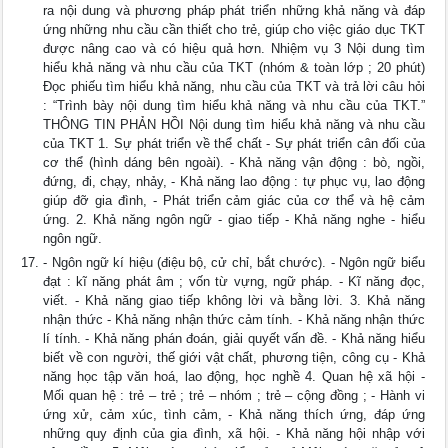
ra nội dung và phương pháp phát triển những khả năng và đáp
ứng những nhu cầu cần thiết cho trẻ, giúp cho việc giáo dục TKT
được nâng cao và có hiệu quả hơn. Nhiệm vụ 3 Nội dung tìm
hiểu khả năng và nhu cầu của TKT (nhóm & toàn lớp ; 20 phút)
Đọc phiếu tìm hiểu khả năng, nhu cầu của TKT và trả lời câu hỏi
: “Trình bày nội dung tìm hiểu khả năng và nhu cầu của TKT.”
THÔNG TIN PHẢN HỒI Nội dung tìm hiểu khả năng và nhu cầu
của TKT 1. Sự phát triển về thể chất - Sự phát triển cân đối của
cơ thể (hình dáng bên ngoài). - Khả năng vận động : bò, ngồi,
đứng, đi, chạy, nhảy, - Khả năng lao động : tự phục vụ, lao động
giúp đỡ gia đình, - Phát triển cảm giác của cơ thể và hệ cảm
ứng. 2. Khả năng ngôn ngữ - giao tiếp - Khả năng nghe - hiểu
ngôn ngữ.
- Ngôn ngữ kí hiệu (điệu bộ, cử chỉ, bắt chước). - Ngôn ngữ biểu
đạt : kĩ năng phát âm ; vốn từ vựng, ngữ pháp. - Kĩ năng đọc,
viết. - Khả năng giao tiếp không lời và bằng lời. 3. Khả năng
nhận thức - Khả năng nhận thức cảm tính. - Khả năng nhận thức
lí tính. - Khả năng phán đoán, giải quyết vấn đề. - Khả năng hiểu
biết về con người, thế giới vật chất, phương tiện, công cụ - Khả
năng học tập văn hoá, lao động, học nghề 4. Quan hệ xã hội -
Mối quan hệ : trẻ – trẻ ; trẻ – nhóm ; trẻ – cộng đồng ; - Hành vi
ứng xử, cảm xúc, tình cảm, - Khả năng thích ứng, đáp ứng
những quy định của gia đình, xã hội. - Khả năng hội nhập với