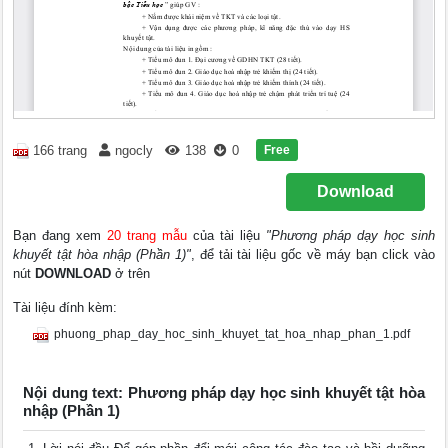
Free
166 trang
ngocly
138
0
Download
Bạn đang xem
20 trang mẫu
của tài liệu
"Phương pháp dạy học sinh
khuyết tật hòa nhập (Phần 1)"
, để tải tài liệu gốc về máy bạn click vào
nút
DOWNLOAD
ở trên
Tài liệu đính kèm:
phuong_phap_day_hoc_sinh_khuyet_tat_hoa_nhap_phan_1.pdf
Nội dung text: Phương pháp dạy học sinh khuyết tật hòa
nhập (Phần 1)