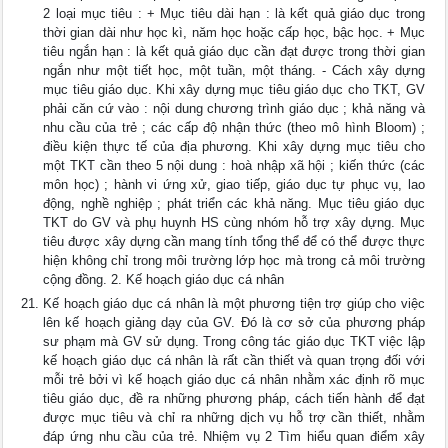
2 loại mục tiêu : + Mục tiêu dài hạn : là kết quả giáo dục trong
thời gian dài như học kì, năm học hoặc cấp học, bậc học. + Mục
tiêu ngắn hạn : là kết quả giáo dục cần đạt được trong thời gian
ngắn như một tiết học, một tuần, một tháng. - Cách xây dựng
mục tiêu giáo dục. Khi xây dựng mục tiêu giáo dục cho TKT, GV
phải căn cứ vào : nội dung chương trình giáo dục ; khả năng và
nhu cầu của trẻ ; các cấp độ nhận thức (theo mô hình Bloom) ;
điều kiện thực tế của địa phương. Khi xây dựng mục tiêu cho
một TKT cần theo 5 nội dung : hoà nhập xã hội ; kiến thức (các
môn học) ; hành vi ứng xử, giao tiếp, giáo dục tự phục vụ, lao
động, nghề nghiệp ; phát triển các khả năng. Mục tiêu giáo dục
TKT do GV và phụ huynh HS cùng nhóm hỗ trợ xây dựng. Mục
tiêu được xây dựng cần mang tính tổng thể để có thể được thực
hiện không chỉ trong môi trường lớp học mà trong cả môi trường
cộng đồng. 2. Kế hoạch giáo dục cá nhân
Kế hoạch giáo dục cá nhân là một phương tiện trợ giúp cho việc
lên kế hoạch giảng dạy của GV. Đó là cơ sở của phương pháp
sư phạm mà GV sử dụng. Trong công tác giáo dục TKT việc lập
kế hoạch giáo dục cá nhân là rất cần thiết và quan trọng đối với
mỗi trẻ bởi vì kế hoạch giáo dục cá nhân nhằm xác định rõ mục
tiêu giáo dục, đề ra những phương pháp, cách tiến hành để đạt
được mục tiêu và chỉ ra những dịch vụ hỗ trợ cần thiết, nhằm
đáp ứng nhu cầu của trẻ. Nhiệm vụ 2 Tìm hiểu quan điểm xây