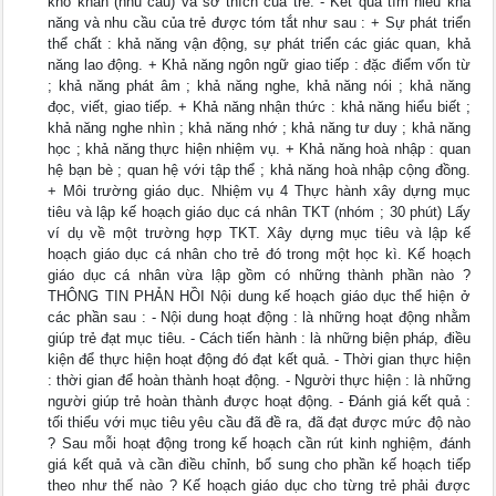
khó khăn (nhu cầu) và sở thích của trẻ. - Kết quả tìm hiểu khả
năng và nhu cầu của trẻ được tóm tắt như sau : + Sự phát triển
thể chất : khả năng vận động, sự phát triển các giác quan, khả
năng lao động. + Khả năng ngôn ngữ giao tiếp : đặc điểm vốn từ
; khả năng phát âm ; khả năng nghe, khả năng nói ; khả năng
đọc, viết, giao tiếp. + Khả năng nhận thức : khả năng hiểu biết ;
khả năng nghe nhìn ; khả năng nhớ ; khả năng tư duy ; khả năng
học ; khả năng thực hiện nhiệm vụ. + Khả năng hoà nhập : quan
hệ bạn bè ; quan hệ với tập thể ; khả năng hoà nhập cộng đồng.
+ Môi trường giáo dục. Nhiệm vụ 4 Thực hành xây dựng mục
tiêu và lập kế hoạch giáo dục cá nhân TKT (nhóm ; 30 phút) Lấy
ví dụ về một trường hợp TKT. Xây dựng mục tiêu và lập kế
hoạch giáo dục cá nhân cho trẻ đó trong một học kì. Kế hoạch
giáo dục cá nhân vừa lập gồm có những thành phần nào ?
THÔNG TIN PHẢN HỒI Nội dung kế hoạch giáo dục thể hiện ở
các phần sau : - Nội dung hoạt động : là những hoạt động nhằm
giúp trẻ đạt mục tiêu. - Cách tiến hành : là những biện pháp, điều
kiện để thực hiện hoạt động đó đạt kết quả. - Thời gian thực hiện
: thời gian để hoàn thành hoạt động. - Người thực hiện : là những
người giúp trẻ hoàn thành được hoạt động. - Đánh giá kết quả :
tối thiểu với mục tiêu yêu cầu đã đề ra, đã đạt được mức độ nào
? Sau mỗi hoạt động trong kế hoạch cần rút kinh nghiệm, đánh
giá kết quả và cần điều chỉnh, bổ sung cho phần kế hoạch tiếp
theo như thế nào ? Kế hoạch giáo dục cho từng trẻ phải được