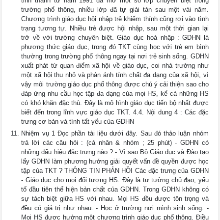
tỉnh thành từ năm 1991 đã mở một số lớp chuyên biệt trong
trường phổ thông, nhiều lớp đã tự giải tán sau một vài năm.
Chương trình giáo dục hội nhập trẻ khiếm thính cũng rơi vào tình
trạng tương tự. Nhiều trẻ được hội nhập, sau một thời gian lại
trở về với trường chuyên biệt. Giáo dục hoà nhập : GDHN là
phương thức giáo dục, trong đó TKT cùng học với trẻ em bình
thường trong trường phổ thông ngay tại nơi trẻ sinh sống. GDHN
xuất phát từ quan điểm xã hội về giáo dục, coi nhà trường như
một xã hội thu nhỏ và phản ánh tính chất đa dạng của xã hội, vì
vậy môi trường giáo dục phổ thông được chú ý cải thiện sao cho
đáp ứng nhu cầu học tập đa dạng của mọi HS, kể cả những HS
có khó khăn đặc thù. Đây là mô hình giáo dục tiến bộ nhất được
biết đến trong lĩnh vực giáo dục TKT. 4.4. Nội dung 4 : Các đặc
trưng cơ bản và tính tất yếu của GDHN
Nhiệm vụ 1 Đọc phần tài liệu dưới đây. Sau đó thảo luận nhóm
trả lời các câu hỏi : (cá nhân & nhóm ; 25 phút) - GDHN có
những dấu hiệu đặc trưng nào ? - Vì sao Bộ Giáo dục và Đào tạo
lấy GDHN làm phương hướng giải quyết vấn đề quyền được học
tập của TKT ? THÔNG TIN PHẢN HỒI Các đặc trưng của GDHN
- Giáo dục cho mọi đối tượng HS. Đây là tư tưởng chủ đạo, yếu
tố đầu tiên thể hiện bản chất của GDHN. Trong GDHN không có
sự tách biệt giữa HS với nhau. Mọi HS đều được tôn trọng và
đều có giá trị như nhau. - Học ở trường nơi mình sinh sống. -
Mọi HS được hưởng một chương trình giáo dục phổ thông. Điều