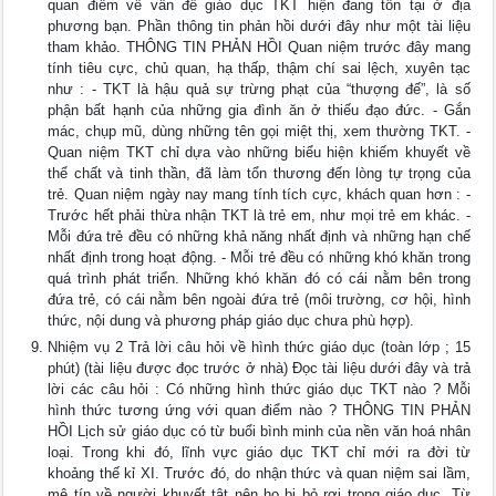
quan điểm về vấn đề giáo dục TKT hiện đang tồn tại ở địa
phương bạn. Phần thông tin phản hồi dưới đây như một tài liệu
tham khảo. THÔNG TIN PHẢN HỒI Quan niệm trước đây mang
tính tiêu cực, chủ quan, hạ thấp, thậm chí sai lệch, xuyên tạc
như : - TKT là hậu quả sự trừng phạt của “thượng đế”, là số
phận bất hạnh của những gia đình ăn ở thiếu đạo đức. - Gắn
mác, chụp mũ, dùng những tên gọi miệt thị, xem thường TKT. -
Quan niệm TKT chỉ dựa vào những biểu hiện khiếm khuyết về
thể chất và tinh thần, đã làm tổn thương đến lòng tự trọng của
trẻ. Quan niệm ngày nay mang tính tích cực, khách quan hơn : -
Trước hết phải thừa nhận TKT là trẻ em, như mọi trẻ em khác. -
Mỗi đứa trẻ đều có những khả năng nhất định và những hạn chế
nhất định trong hoạt động. - Mỗi trẻ đều có những khó khăn trong
quá trình phát triển. Những khó khăn đó có cái nằm bên trong
đứa trẻ, có cái nằm bên ngoài đứa trẻ (môi trường, cơ hội, hình
thức, nội dung và phương pháp giáo dục chưa phù hợp).
Nhiệm vụ 2 Trả lời câu hỏi về hình thức giáo dục (toàn lớp ; 15
phút) (tài liệu được đọc trước ở nhà) Đọc tài liệu dưới đây và trả
lời các câu hỏi : Có những hình thức giáo dục TKT nào ? Mỗi
hình thức tương ứng với quan điểm nào ? THÔNG TIN PHẢN
HỒI Lịch sử giáo dục có từ buổi bình minh của nền văn hoá nhân
loại. Trong khi đó, lĩnh vực giáo dục TKT chỉ mới ra đời từ
khoảng thế kỉ XI. Trước đó, do nhận thức và quan niệm sai lầm,
mê tín về người khuyết tật nên họ bị bỏ rơi trong giáo dục. Từ