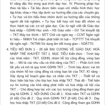
kĩ năng đặc thù trong quá trình dạy học. IV. Phương pháp học
theo tài liệu • Tài liệu được biên soạn với nhiều hình thức học
tập khác nhau • Học tập dưới sự hướng dẫn của các chuyên gia.
• Tự học và tìm hiểu theo nhóm dưới sự hướng dẫn của những
người đã trải nghiệm. • Tự học kết hợp với trao đổi nhóm và
thực hành tại các cơ sở giáo dục. Các từ ngữ viết tắt Giáo dục
hoà nhập – GDHN Học sinh – HS Giáo viên – GV Trẻ khuyết tật
– TKT Máy trợ thính – MTT Chữ cái ngón tay – CCNT Ngôn ngữ
kí hiệu – NNKH Trẻ chậm phát triển trí tuệ – TCPTTT Trẻ khuyết
tật ngôn ngữ - TKTNN Sử dụng âm tiết trung gian – SDÂTTG
TIỂU MÔ ĐUN 1 - 28 tiết ĐẠI CƯƠNG VỀ GIÁO DỤC HOÀ
NHẬP TRẺ KHUYẾT TẬT 1. MỤC TIÊU Kiến thức - Trình bày
các khái niệm : TKT, GDHN, nhóm hỗ trợ cộng đồng, vòng bạn
bè ; - Mô tả các nhu cầu và khả năng của TKT ; - Phân tích tính
tất yếu và mô tả quy trình GDHN TKT ; - Trình bày được vai trò
của nhóm hỗ trợ cộng đồng và vòng bạn bè của TKT. Kĩ năng -
Xây dựng kế hoạch giáo dục cá nhân cho TKT ; - Thiết kế và
thực hiện bài học cho lớp học hoà nhập TKT. Thái độ - Thể hiện
sự tin tưởng vào khả năng phát triển và hoà nhập xã hội của
TKT ; - Chủ động hợp tác với các lực lượng cộng đồng tham gia/
ủng hộ GDHN. 2. NỘI DUNG Chủ đề 1 : Khái niệm TKT và GDHN
(4 tiết) Chủ đề 2 : Quy trình GDHN TKT (8 tiết) Chủ đề 3 : Dạy
học hoà nhập TKT (13 tiết) Chủ đề 4 : Cộng đồng tham gia GDHN