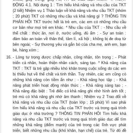
ĐỘNG 4.1. Nội dung 1 : Tìm hiểu khả năng và nhu cầu của TKT
(2 tiết) Nhiệm vụ 1 Thảo luận về khả năng và nhu cầu TKT (nhóm
; 20 phút) TKT có những nhu cầu và khả năng gì ? THÔNG TIN
PHẢN HỒI TKT trước hết là trẻ em, các em có những nhu cầu
cơ bản như mọi trẻ em khác. * Nhu cầu của TKT : - Nhu cầu về
thể chất : thức ăn, nơi ở, nước uống, đủ ấm ; - Sự an toàn :
đảm bảo an toàn về thân thể, tâm lí, xã hội ; không bị đe doạ từ
bên ngoài; - Sự thương yêu và gắn bó của cha mẹ, anh em, bạn
bè, hàng xóm ;
- Lòng tự trọng được chấp nhận, công nhận, tôn trọng ; - Phát
triển cá nhân, hoàn thiện nhân cách, sáng tạo. * Khả năng của
TKT : TKT là trẻ gặp nhiều khó khăn trong cuộc sống do các em
bị thiếu hụt về thể chất và tinh thần. Tuy nhiên, các em cũng có
những khả năng còn tiềm ẩn như : - Khả năng học tập ; - Khả
năng phát triển hoạt động nhận thức ; - Khả năng sáng tạo ; -
Khả năng đặc biệt : Trẻ điếc có khả năng ghi nhớ hình ảnh tốt ;
trẻ mù có khả năng ghi nhớ âm thanh ; Nhiệm vụ 2 Trao đổi về
khả năng và nhu cầu của TKT (toàn lớp ; 15 phút) Vì sao phải
tìm hiểu khả năng và nhu cầu của TKT trước và trong quá trình
giáo dục ở nhà trường ? THÔNG TIN PHẢN HỒI Tìm hiểu khả
năng và nhu cầu TKT trước và trong quá trình giáo dục để tìm
những khả năng (điểm mạnh) của trẻ trong các lĩnh vực phát
triển, biết những nhu cầu (khó khăn, hạn chế) của trẻ. Từ đó đề