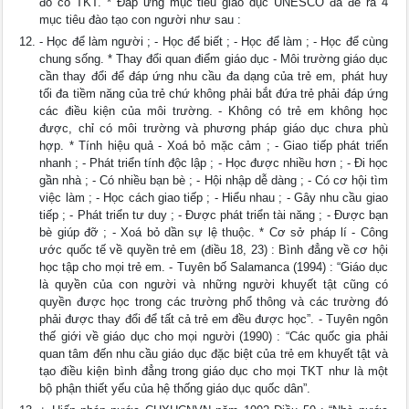
đó có TKT. * Đáp ứng mục tiêu giáo dục UNESCO đã đề ra 4
mục tiêu đào tạo con người như sau :
- Học để làm người ; - Học để biết ; - Học để làm ; - Học để cùng
chung sống. * Thay đổi quan điểm giáo dục - Môi trường giáo dục
cần thay đổi để đáp ứng nhu cầu đa dạng của trẻ em, phát huy
tối đa tiềm năng của trẻ chứ không phải bắt đứa trẻ phải đáp ứng
các điều kiện của môi trường. - Không có trẻ em không học
được, chỉ có môi trường và phương pháp giáo dục chưa phù
hợp. * Tính hiệu quả - Xoá bỏ mặc cảm ; - Giao tiếp phát triển
nhanh ; - Phát triển tính độc lập ; - Học được nhiều hơn ; - Đi học
gần nhà ; - Có nhiều bạn bè ; - Hội nhập dễ dàng ; - Có cơ hội tìm
việc làm ; - Học cách giao tiếp ; - Hiểu nhau ; - Gây nhu cầu giao
tiếp ; - Phát triển tư duy ; - Được phát triển tài năng ; - Được bạn
bè giúp đỡ ; - Xoá bỏ dần sự lệ thuộc. * Cơ sở pháp lí - Công
ước quốc tế về quyền trẻ em (điều 18, 23) : Bình đẳng về cơ hội
học tập cho mọi trẻ em. - Tuyên bố Salamanca (1994) : “Giáo dục
là quyền của con người và những người khuyết tật cũng có
quyền được học trong các trường phổ thông và các trường đó
phải được thay đổi để tất cả trẻ em đều được học”. - Tuyên ngôn
thế giới về giáo dục cho mọi người (1990) : “Các quốc gia phải
quan tâm đến nhu cầu giáo dục đặc biệt của trẻ em khuyết tật và
tạo điều kiện bình đẳng trong giáo dục cho mọi TKT như là một
bộ phận thiết yếu của hệ thống giáo dục quốc dân”.