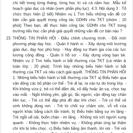
chi tiết trong từng tháng, từng học kì và cả năm học. Mẫu kế
hoạch giáo dục cá nhân (xem phần phụ lục). 4.3. Nội dung 3 : Tổ
chức thực hiện (2 tiết) Nhiệm vụ 1 Tìm hiểu những vấn đề cơ
bản cần giải quyết trong công tác GDHN cho TKT (nhóm ; 10
phút) Theo bạn, để thực hiện công tác GDHN cho TKT trong
trường tiểu học cần phải giải quyết những vấn đề cơ bản nào ?
THÔNG TIN PHẢN HỒI - Điều chỉnh chương trình. - Đổi mới
phương pháp dạy học. - Quản lí hành vi. - Xây dựng môi trường
giáo dục, dạy học phù hợp. - Huy động sự tham gia của các lực
lượng cộng đồng. - Quản lí hồ sơ. - Xây dựng vòng bạn bè.
Nhiệm vụ 2 Tìm hiểu hành vi bất thường của TKT (cá nhân &
toàn lớp ; 20 phút). Trình bày những biểu hiện hành vi bất
thường của TKT và nêu cách giải quyết. THÔNG TIN PHẢN HỒI
1. Những biểu hiện hành vi bất thường của TKT a) Biểu hiện qua
vận động các bộ phận cơ thể - Trẻ đi lại, ra vào tự do trong lớp. -
Khi không vừa ý, trẻ có thể đấm đá, xô đẩy hoặc ăn vạ, chọc tay
vào mắt. - Ngồi không yên, gật gù, lắc người, vận động tay chân
liên tục, - Trẻ có thể đập phá đồ đạc khi chơi. - Trẻ có thể vệ
sinh không đúng nơi. - Trẻ từ chối sự chăm sóc, vỗ về của
người khác bằng cách lẩn tránh, b) Biểu hiện bằng sự im lặng -
Trẻ ngồi uể oải, buồn chán - im lặng. - Không nói với người xung
quanh. - Không thực hiện nhiệm vụ. - Không phản ứng lại thậm
chí khi bị trêu chọc. c) Biểu hiện bằng âm thanh, lời nói - Trẻ nói