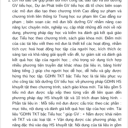
Lời nói đầu Để góp phần đổi mới công tác đào tạo và bồi dưỡng
GV tiểu học, Dự án Phát triển GV tiểu học đã tổ chức biên soạn
các mô đun đào tạo theo chương trình Cao đẳng sư phạm và
chương trình liên thông từ Trung học sư phạm lên Cao đẳng sư
phạm ; biên soạn các mô đun bồi dưỡng GV nhằm nâng cao
năng lực chuyên môn, nghiệp vụ, cập nhật những đổi mới về nội
dung, phương pháp dạy học và kiểm tra đánh giá kết quả giáo
dục Tiểu học theo chương trình, sách giáo khoa mới. Điểm mới
của các tài liệu viết theo mô đun là thiết kế các hoạt động, nhằm
tích cực hoá hoạt động học tập của người học, kích thích óc
sáng tạo và khả năng giải quyết vấn đề, tự giám sát và đánh giá
kết quả học tập của người học ; chú trọng sử dụng tích hợp
nhiều phương tiện truyền đạt khác nhau (tài liệu in, băng hình/
băng tiếng ,) giúp cho người học dễ học, dễ hiểu và gây được
hứng thú học tập. GDHN TKT bậc Tiểu học là tài liệu phục vụ
cho công tác bồi dưỡng GV tiểu học về phương pháp GDHN HS
khuyết tật theo chương trình, sách giáo khoa mới. Tài liệu gồm 5
tiểu mô đun được sắp xếp theo từng vấn đề liên quan đến
phương pháp dạy HS khuyết tật và 10 trích đoạn băng hình. -
Phần tài liệu in : Mỗi tiểu mô đun được cấu trúc theo các phần :
mục tiêu, nội dung và đánh giá kết quả học tập của học viên. Tài
liệu “GDHN TKT bậc Tiểu học ” giúp GV : + Nắm được khái niệm
về TKT và các loại tật. + Vận dụng được các phương pháp, kĩ
năng đặc thù vào dạy HS khuyết tật. Nội dung của tài liệu in gồm