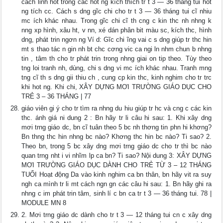
cách linh hot trong các hot ng kích thích tr t 3 — 36 tháng tui hot
ng tích cc. Cách s dng gĩc chi cho tr t 3 — 36 tháng tui cĩ nhiu
mc ích khác nhau. Trong gĩc chi cĩ th cng c kin thc nh nhng k
nng xp hình, xâu ht, v nn, xé dán phân bit màu sc, kích thc, hình
dng, phát trin ngơn ng Ví d: Gĩc chi ĩng vai c s dng giúp tr thc hin
mt s thao tác n gin nh bt chc cơng vic ca ngi ln nhm chun b nhng
tin , tâm th cho tr phát trin trong nhng giai on tip theo. Tùy theo
tng loi tranh nh, dùng, chi s dng vi mc ích khác nhau. Tranh mng
tng cĩ th s dng gii thiu ch , cung cp kin thc, kinh nghim cho tr trc
khi hot ng. Khi chi, XÂY DỰNG MƠI TRƯỜNG GIÁO DỤC CHO
TRẺ 3 – 36 THÁNG | 77
giáo viên gi ý cho tr tìm ra nhng du hiu giúp tr hc và cng c các kin
thc. ánh giá ni dung 2 : Bn hãy tr li câu hi sau: 1. Khi xây dng
mơi trng giáo dc, bn cĩ tuân theo 5 bc nh thơng tin phn hi khơng?
Bn thng thc hin nhng bc nào? Khơng thc hin bc nào? Ti sao? 2.
Theo bn, trong 5 bc xây dng mơi trng giáo dc cho tr thì bc nào
quan trng nht i vi nhĩm lp ca bn? Ti sao? Nội dung 3: XÂY DỰNG
MƠI TRƯỜNG GIÁO DỤC DÀNH CHO TRẺ TỪ 3 – 12 THÁNG
TUỔI Hoạt động Da vào kinh nghim ca bn thân, bn hãy vit ra suy
ngh ca mình tr li mt cách ngn gn các câu hi sau: 1. Bn hãy ghi ra
nhng c im phát trin tâm, sinh lí c bn ca tr t 3 — 36 tháng tui. 78 |
MODULE MN 8
2. Mơi trng giáo dc dành cho tr t 3 — 12 tháng tui cn c xây dng