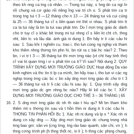
theo kh nng ca tng cá nhân. — Trong tui này, s hng dn ca ngi ln
nĩi chung và cơ giáo nĩi riêng ĩng vai trị ch o. S phát trin ca tr
trong tng tui t 3 —12 tháng cho n 13 — 24 tháng tui và cui cùng
là 25 — 36 tháng tui cĩ s liên quan mt thit vi nhau. S phát trin tt
ca la tui này là tin la tui sau phát trin. Do ĩ mơi trng giáo dc dành
cho tr tuy cĩ s khác bit trong mi tui nhng cĩ s liên kt cht ch, thng
nht, liên tc và lâu dài. ánh giá ni dung 1: Bn hãy tr li các câu hi
sau: 1. Sau khi t nghiên cu, trao i, tho lun cùng ng nghip và tham
kho thêm nhng thơng tin phn hi, bn rút ra c bài hc nào? 2. Theo
bn, i vi tr t 3 — 36 tháng tui thì mơi trng nào (vt cht hay tinh thn)
cĩ vai trị quan trng i vi s phát trin ca tr? Vì sao? Nội dung 2: QUY
TRÌNH XÂY DỰNG MƠI TRƯỜNG GIÁO DỤC Hoạt động Da vào
kinh nghim và thc tin ti lp ca mình, bn hãy trao i, tho lun vi các ng
nghip trong trng các bc c bn xây dng mơi trng giáo dc cho tr t 3
— 36 tháng tui và tr li các câu hi sau ây: 1. Quy trình xây dng
mơi trng giáo dc gm nhng bc nào? Hãy lit kê các bc ĩ. XÂY
DỰNG MƠI TRƯỜNG GIÁO DỤC CHO TRẺ 3 – 36 THÁNG | 65
2. S dng mơi trng giáo dc nh th nào t hiu qu? Mi bn tham kho
thêm mt s thơng tin sau và t hồn thin ni dung tr li các câu hi .
THƠNG TIN PHẢN HỒI Bc 1: Xác nh ni dung và lp s * Xác nh ni
dung cn xây dng — Xây dng mơi trng giáo dc chung trong nhà
trng bao gm: sân vn (cng trng, tng rào bao quanh, sân chi, vn ); h
thng cơng trình ph (h thng thốt nc, in li ); h thng các phịng chung,