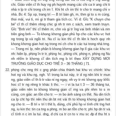
chi. Giáo viên cĩ th huy ng ph huynh mang các chi ca tr ang chi ti
nhà n lp tr chi trong ch im ĩ. Khi ht ch im thì tr cho tr mang chi v
nhà. Bc 4: Sp xp, trang trí — B trí bàn gh, m, thm gi to s m cúng,
thoi mái, vui ti, mi gi tr tham gia tích cc. Ví d: Gĩc “K chuyn cho
bé” cĩ th cĩ thêm nhng chic gi nh tr nm c sách, xem tranh truyn.
Gĩc “Bnh vin” thì cĩ thêm m, chn và gi tr ĩng vai bnh nhân và nm
trên ging bnh — To khong khơng gian phù hp cho các khu vc hot
ng trong lp và ngồi tri. Nu cĩ iu kin thì cĩ th lên k hoch quy nh
khong khơng gian hot ng trong mi ch cho tr các tui trong nhà trng.
— Trong mi lp, nên phân b khong khơng gian hp lí gia các khu vc
nh: hiên lp, phịng ĩn tr tr, phịng hc, phịng chi, phịng n, phịng ng Nu
nh nhĩm tr khơng cĩ din tích rng b trí theo XÂY DỰNG MƠI
TRƯỜNG GIÁO DỤC CHO TRẺ 3 – 36 THÁNG | 71
phịng chc nng thì c gng phân chia thành hai khu vc chính: khu
hot ng và khu ng, ngh. Vì trong la tui này, tr d ng nên khi tr mun
ng, giáo viên cĩ th b tr vào ni ng ngay, nh vy tr mi khơng quy khĩc
hoc cĩ tr ng nhng tr khác li thc. — i vi la tui t 3 — 36 tháng tui,
giáo viên nên to khong khơng gian cĩ rng va phi nhm to s m
cúng, cm giác an tồn cho tr. — m bo ánh sáng cn thit. Nu din tích
ca lp cht hp thì nên thu dn bt mt vài th to khong khơng gian hot
ng cho tr. — B trí v trí t thit b, dùng, chi phù hp vi tính cht tng hot
ng, iu kin thc tin ca tng a phng, m bo an tồn cho tr, phi hp dn tr và
cĩ tính n c im la tui. dng, đ chi ca tr cn to v mu sc đp đ thu ht s