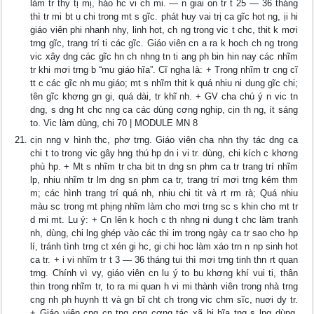
làm tr thy tị mị, háo hc vi ch mi. — n giai on tr t 25 — 36 tháng
thì tr mi bt u chi trong mt s gĩc. phát huy vai trị ca gĩc hot ng, ịi hi
giáo viên phi nhanh nhy, linh hot, ch ng trong vic t chc, thit k mơi
trng gĩc, trang trí ti các gĩc. Giáo viên cn a ra k hoch ch ng trong
vic xây dng các gĩc hn ch nhng tn ti ang ph bin hin nay các nhĩm
tr khi mơi trng b “mu giáo hĩa”. Cĩ ngha là: + Trong nhĩm tr cng cĩ
tt c các gĩc nh mu giáo; mt s nhĩm thit k quá nhiu ni dung gĩc chi;
tên gĩc khơng gn gi, quá dài, tr khĩ nh. + GV cha chú ý n vic tn
dng, s dng ht chc nng ca các dùng cơng nghip, cịn th ng, ít sáng
to. Vic làm dùng, chi 70 | MODULE MN 8
cịn nng v hình thc, phơ trng. Giáo viên cha nhn thy tác dng ca
chi t to trong vic gây hng thú hp dn i vi tr. dùng, chi kích c khơng
phù hp. + Mt s nhĩm tr cha bit tn dng sn phm ca tr trang trí nhĩm
lp, nhiu nhĩm tr lm dng sn phm ca tr, trang trí mơi trng kém thm
m; các hình trang trí quá nh, nhiu chi tit và rt rm rà; Quá nhiu
màu sc trong mt phịng nhĩm làm cho mơi trng sc s khin cho mt tr
d mi mt. Lu ý: + Cn lên k hoch c th nhng ni dung t chc làm tranh
nh, dùng, chi lng ghép vào các thi im trong ngày ca tr sao cho hp
lí, tránh tình trng ct xén gi hc, gi chi hoc làm xáo trn n np sinh hot
ca tr. + i vi nhĩm tr t 3 — 36 tháng tui thì mơi trng tinh thn rt quan
trng. Chính vì vy, giáo viên cn lu ý to bu khơng khí vui ti, thân
thin trong nhĩm tr, to ra mi quan h vi mi thành viên trong nhà trng
cng nh ph huynh tt và gn bĩ cht ch trong vic chm sĩc, nuơi dy tr.
+ Giáo viên cng cn tng cng cơng tác xã hi hĩa tng s lng dùng,