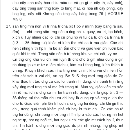
chu cây cnh (cây hoa nhiu màu sc và gn gi tr, cây th, cây cnh),
cây trng trong sân trng (cây to bĩng mát, cĩ hoa nh cây phng, cây
bng lng, cây xồi Khơng nên trng cây bàng trong 76 | MODULE
MN 8
sân trng mm non vì tr nhà tr cha bit t bo v mình (cây bàng ra sâu
rĩm). — chi trong sân trng nên a dng nh: u quay, cu trt, bp bênh,
xích u Tuy nhiên các loi chi cn phù hp vi tui ca tr. chi ca tr nhà tr
(t 3 — 36 tháng tui) khác vi kích thc chi ca tr mu giáo. Các chi
nên t nhng v trí hp lí, m bo an tồn cho tr và giáo viên phi luơn bao
quát khi tr chi. Trong sân nên b trí nhng khu vc chi cát, vy nc. —
Cn tng cng khu vui chi rèn luyn th cht cho tr gm nhiu dùng n gin
nh dùng lp xe ơ tơ c làm xích u, làm cu i thng bng, kích thích tr
vn ng. Khuyn khích các nhà trng nên cĩ mt khu vui chi liên hồn
trên cát sch tr vui chi, vn ng. Bc 5: S dng mơi trng giáo dc Cn
khai thác trit tác dng ca các loi tranh nh, dùng, chi tránh tình trng
xây dng mơi trng ch vi mc ích trang trí. Mun vy, giáo viên cn xác
nh rõ mc ích s dng ca mi loi tranh nh, dùng, chi là giúp tr t 3 —
36 tháng tui tha mãn nhu cu chi hay là cung cp và cng c kin thc
cho tr. Giáo viên phi lên k hoch s dng tng loi dùng, chi khi gii thiu
ch , trong quá trình khám phá ch hay kt thúc ch . Cn xác nh rõ
tng loi dùng, chi trong mơi trng nhĩm lp a vào các hot ng nh hot
ng hc tp, hot ng ngồi tri, hot ng vui chi các gĩc mt cách hp lí, thun
tin. Tin hành s dng mơi trng giáo dc phi nh nhàng, lng ghép mt