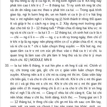
tip thu nhng iu dy d ca ngi ln, m rng kinh nghim ca tr. Kh nng này
phát trin cao t khi tr c 7 — 8 tháng tui. Tr ny sinh kh nng bt chc
và dn dn nâng cao mc theo s phát trin ca tui. — Trong quá trình
giao tip, ngi ln luơn hng dn, un nn hành vi ca tr (n ci t v hài lịng
hoc v mt nghiêm ngh t v khơng ng ý) hình thành tr nhng thĩi quen
tt và giúp tr hc c cách ng x úng n. 2. Xây dựng mơi trường giáo
dục cho trẻ từ 3 – 12 tháng tuổi * Phân chia rõ ràng hai khu vc: ni
ng và ni chi ca tr — la tui t 3 — 12 tháng tui, ch sinh hot ca tr là n
— chi — ng ri li n — chi — ng, c u n nh vy trong ngày, thm chí cĩ
tr khi n lp là ng ngay nên phịng nhĩm cn cĩ s phân chia rõ rt: ni ng
và ni chi ca tr. * chi c luân chuyn thng xuyên: — Khi hot ng, mc
quan tâm ca tr v mt cm xúc ph thuc vào c thái ca tr i vi chi. iu
quan trng là làm sao chi phi làm tr hng thú và to cho tr ý mun
thích chi. 82 | MODULE MN 8
— la tui trên 6 tháng, tr xut hin phn x nh hng ti cái mi. Chính vì
vy, chi trong các giá, gĩc chi cn c giáo viên luân chuyn thng
xuyên. Khơng nên a tt c chi mi ra cùng mt thi im. Giáo viên bày
chi trên giá, t và cho tr chi mt s chi nht nh. Khi tr chi c mt thi gian
thì ct i và gii thiu mt s chi mi. Khi tr chi chi mi c mt thi gian thì
giáo viên cĩ th mang nhng chi ã ct i a ra cho tr chi thì tr vn hng
thú vì ngh ĩ là chi mi. — Càng cĩ nhiu loi chi càng tt. Các loi chi
nên khác nhau v cht liu, hình dáng, kích thc. — Trong giai on t 3
— 12 tháng tui, tr thng chi các chi gn mt kiu nh sau: cm lên tay,
xem xét, va xem va chuyn t tay này sang tay khác, mút, vy,