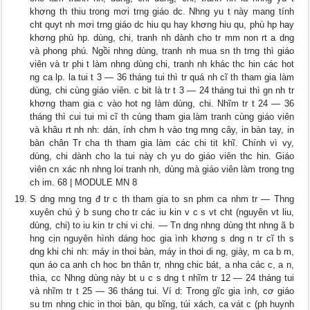
khơng th thiu trong mơi trng giáo dc. Nhng yu t này mang tính
cht quyt nh mơi trng giáo dc hiu qu hay khơng hiu qu, phù hp hay
khơng phù hp. dùng, chi, tranh nh dành cho tr mm non rt a dng
và phong phú. Ngồi nhng dùng, tranh nh mua sn th trng thì giáo
viên và tr phi t làm nhng dùng chi, tranh nh khác thc hin các hot
ng ca lp. la tui t 3 — 36 tháng tui thì tr quá nh cĩ th tham gia làm
dùng, chi cùng giáo viên. c bit là tr t 3 — 24 tháng tui thì gn nh tr
khơng tham gia c vào hot ng làm dùng, chi. Nhĩm tr t 24 — 36
tháng thì cui tui mi cĩ th cùng tham gia làm tranh cùng giáo viên
và khâu rt nh nh: dán, ính chm h vào tng mng cây, in bàn tay, in
bàn chân Tr cha th tham gia làm các chi tit khĩ. Chính vì vy,
dùng, chi dành cho la tui này ch yu do giáo viên thc hin. Giáo
viên cn xác nh nhng loi tranh nh, dùng mà giáo viên làm trong tng
ch im. 68 | MODULE MN 8
S dng mng tng đ tr c th tham gia to sn phm ca nhm tr — Thng
xuyên chú ý b sung cho tr các iu kin v c s vt cht (nguyên vt liu,
dùng, chi) to iu kin tr chi vi chi. — Tn dng nhng dùng tht nhng ã b
hng cịn nguyên hình dáng hoc gia ình khơng s dng n tr cĩ th s
dng khi chi nh: máy in thoi bàn, máy in thoi di ng, giày, m ca b m,
qun áo ca anh ch hoc bn thân tr, nhng chic bát, a nha các c, a n,
thìa, cc Nhng dùng này bt u c s dng t nhĩm tr 12 — 24 tháng tui
và nhĩm tr t 25 — 36 tháng tui. Ví d: Trong gĩc gia ình, cơ giáo
su tm nhng chic in thoi bàn, qu bĩng, túi xách, ca vát c (ph huynh