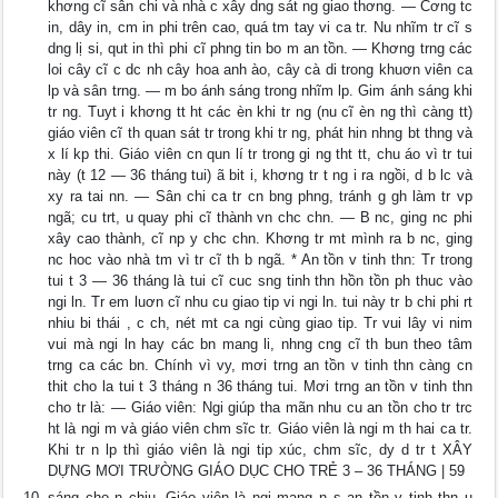
khơng cĩ sân chi và nhà c xây dng sát ng giao thơng. — Cơng tc
in, dây in, cm in phi trên cao, quá tm tay vi ca tr. Nu nhĩm tr cĩ s
dng lị si, qut in thì phi cĩ phng tin bo m an tồn. — Khơng trng các
loi cây cĩ c dc nh cây hoa anh ào, cây cà di trong khuơn viên ca
lp và sân trng. — m bo ánh sáng trong nhĩm lp. Gim ánh sáng khi
tr ng. Tuyt i khơng tt ht các èn khi tr ng (nu cĩ èn ng thì càng tt)
giáo viên cĩ th quan sát tr trong khi tr ng, phát hin nhng bt thng và
x lí kp thi. Giáo viên cn qun lí tr trong gi ng tht tt, chu áo vì tr tui
này (t 12 — 36 tháng tui) ã bit i, khơng tr t ng i ra ngồi, d b lc và
xy ra tai nn. — Sân chi ca tr cn bng phng, tránh g gh làm tr vp
ngã; cu trt, u quay phi cĩ thành vn chc chn. — B nc, ging nc phi
xây cao thành, cĩ np y chc chn. Khơng tr mt mình ra b nc, ging
nc hoc vào nhà tm vì tr cĩ th b ngã. * An tồn v tinh thn: Tr trong
tui t 3 — 36 tháng là tui cĩ cuc sng tinh thn hồn tồn ph thuc vào
ngi ln. Tr em luơn cĩ nhu cu giao tip vi ngi ln. tui này tr b chi phi rt
nhiu bi thái , c ch, nét mt ca ngi cùng giao tip. Tr vui lây vi nim
vui mà ngi ln hay các bn mang li, nhng cng cĩ th bun theo tâm
trng ca các bn. Chính vì vy, mơi trng an tồn v tinh thn càng cn
thit cho la tui t 3 tháng n 36 tháng tui. Mơi trng an tồn v tinh thn
cho tr là: — Giáo viên: Ngi giúp tha mãn nhu cu an tồn cho tr trc
ht là ngi m và giáo viên chm sĩc tr. Giáo viên là ngi m th hai ca tr.
Khi tr n lp thì giáo viên là ngi tip xúc, chm sĩc, dy d tr t XÂY
DỰNG MƠI TRƯỜNG GIÁO DỤC CHO TRẺ 3 – 36 THÁNG | 59
sáng cho n chiu. Giáo viên là ngi mang n s an tồn v tinh thn u