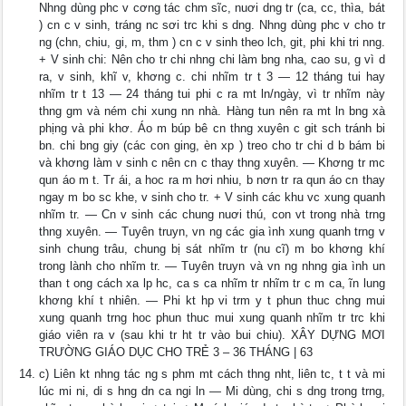
Nhng dùng phc v cơng tác chm sĩc, nuơi dng tr (ca, cc, thìa, bát
) cn c v sinh, tráng nc sơi trc khi s dng. Nhng dùng phc v cho tr
ng (chn, chiu, gi, m, thm ) cn c v sinh theo lch, git, phi khi tri nng.
+ V sinh chi: Nên cho tr chi nhng chi làm bng nha, cao su, g vì d
ra, v sinh, khĩ v, khơng c. chi nhĩm tr t 3 — 12 tháng tui hay
nhĩm tr t 13 — 24 tháng tui phi c ra mt ln/ngày, vì tr nhĩm này
thng gm và ném chi xung nn nhà. Hàng tun nên ra mt ln bng xà
phịng và phi khơ. Áo m búp bê cn thng xuyên c git sch tránh bi
bn. chi bng giy (các con ging, èn xp ) treo cho tr chi d b bám bi
và khơng làm v sinh c nên cn c thay thng xuyên. — Khơng tr mc
qun áo m t. Tr ái, a hoc ra m hơi nhiu, b nơn tr ra qun áo cn thay
ngay m bo sc khe, v sinh cho tr. + V sinh các khu vc xung quanh
nhĩm tr. — Cn v sinh các chung nuơi thú, con vt trong nhà trng
thng xuyên. — Tuyên truyn, vn ng các gia ình xung quanh trng v
sinh chung trâu, chung bị sát nhĩm tr (nu cĩ) m bo khơng khí
trong lành cho nhĩm tr. — Tuyên truyn và vn ng nhng gia ình un
than t ong cách xa lp hc, ca s ca nhĩm tr nhĩm tr c m ca, ĩn lung
khơng khí t nhiên. — Phi kt hp vi trm y t phun thuc chng mui
xung quanh trng hoc phun thuc mui xung quanh nhĩm tr trc khi
giáo viên ra v (sau khi tr ht tr vào bui chiu). XÂY DỰNG MƠI
TRƯỜNG GIÁO DỤC CHO TRẺ 3 – 36 THÁNG | 63
c) Liên kt nhng tác ng s phm mt cách thng nht, liên tc, t t và mi
lúc mi ni, di s hng dn ca ngi ln — Mi dùng, chi s dng trong trng,