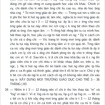
dùng chi gõ vào nhng vt xung quanh hoc vào chi khác. Chính vì
vy, chi dành cho tr nên làm bng cht liu cao su, nha do hoc bng
nha cng. * To mơi trng giáo dc âm nhc: — Trong sut nm u tiên ca
tr phi thc hin tt hot ng giáo dc âm nhc, ngha là to mơi trng giáo dc
âm nhc cho la tui t 3 — 12 tháng tui. ây là c im c trng cho mơi
trng giáo dc la tui này nhm mc ích cng c k nng bit nhìn theo chi
phát ra ting, tìm ngun âm. — Tr thng hát nhng âm iu ca mình hoc
hát theo ngi ln, hoc yêu cu ngi ln hát mình vn ng. * Dy tr cách cm
ly chi và s dng chi: — Vic trang trí trong mơi trng giáo dc dành
cho la tui này khơng thc s là trng tâm vì tr cịn quá nh. Trng tâm
ca vic xây dng mơi trng giáo dc dành cho la tui này chính là dy tr
cách cm ly chi và s dng chi thành phng tin dy cho tr nhng thao
tác cm vt. Ví d: Sau khi n, tr ã chi chi treo khá lâu và ít c ng thì
giáo viên cho tr cm chi nhiu v trí khác nhau (bên sn, trên u, trc
ngc, ). Nu tr hot ng nhiu thì tin hành các hot ng nhm phc tp hĩa
phn x ca th giác và thính giác, phát trin li nĩi bi bơ ca tr. Chú ý dy
tr bit cm chi do ngi ln a mt cách ch ng ch khơng nên nhét chi vào
tay tr. XÂY DỰNG MƠI TRƯỜNG GIÁO DỤC CHO TRẺ 3 – 36
THÁNG | 83
— Nhĩm tr t 3 — 12 tháng nên cĩ chi tr thc hin thao tác “m” và
“ĩng” vt nào ĩ. Ví d: ĩng và m np hp sa, hp g cĩ np ĩng m. — Mt im
c bit cn lu ý khi xây dng mơi trng giáo dc cho tr t 3 — 12 tháng
tui là cn chú ý ti c im cá tính và mc phát trin thc ca mi tr. Giáo