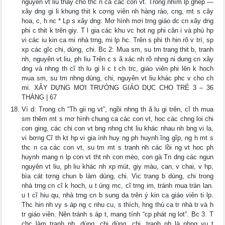
nguyên vt liu thay cho thc n ca các con vt. Trong nhĩm lp ghép —
xây dng gi li khung thit k cơng viên nh hàng rào, cng, mt s cây
hoa, c, h nc * Lp s xây dng: Mơ hình mơi trng giáo dc cn xây dng
phi c thit k trên giy. T l gia các khu vc hot ng phi cân i và phù hp
vi các iu kin ca mi nhà trng, mi lp hc. Trên s phi th hin rõ v trí, sp
xp các gĩc chi, dùng, chi. Bc 2: Mua sm, su tm trang thit b, tranh
nh, nguyên vt liu, ph liu Trên c s ã xác nh rõ nhng ni dung cn xây
dng và nhng th cĩ th lu gi li c t ch trc, giáo viên phi lên k hoch
mua sm, su tm nhng dùng, chi, nguyên vt liu khác phc v cho ch
mi. XÂY DỰNG MƠI TRƯỜNG GIÁO DỤC CHO TRẺ 3 – 36
THÁNG | 67
Ví d: Trong ch “Th gii ng vt”, ngồi nhng th ã lu gi trên, cĩ th mua
sm thêm mt s mơ hình chung ca các con vt, hoc các chng loi chi
con ging, các chi con vt bng nhng cht liu khác nhau nh bng vi la,
vi bơng Cĩ th kt hp vi gia ình huy ng ph huynh ĩng gĩp, ng h mt s
thc n ca các con vt, su tm mt s tranh nh các lồi ng vt hoc ph
huynh mang n lp con vt tht nh con mèo, con gà Tn dng các ngun
nguyên vt liu, ph liu khác nh xp mút, giy màu, can, v chai, v hp,
bìa cát tơng chun b làm dùng, chi. Vic trang b dùng, chi trong
nhà trng cn cĩ k hoch, u t úng mc, cĩ trng im, tránh mua tràn lan.
u t cĩ hiu qu, nhà trng cn b sung da trên ý kin ca giáo viên ti lp.
Thc hin nh vy s áp ng c nhu cu, s thích, hng thú ca tr nhà tr và h
tr giáo viên. Nên tránh s áp t, mang tính “cp phát ng lot”. Bc 3. T
chc làm tranh nh, dùng, chi dùng, chi, tranh nh là nhng yu t