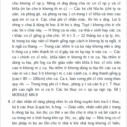
chu khơng cĩ np y. Nhng vt dng dùng cha nc cn cĩ np y và cĩ
khĩa (m bo cho tr khơng th m c). — Các loi cht hĩa hc (cht ty ra
sàn, xà phịng git, xà phịng ra tay ) cn trong t cĩ khĩa và treo cao
quá tm vi ca tr. Các chai phi cĩ nhãn mác, thi hn s dng. Loi b
nhng v chai ã dùng ht hoc ã ht hn s dng. Tuyt i khơng cho tr chi
các loi v chai này. — H thng ca ra vào, ca nhà v sinh hay các ca
i khác cn cĩ giĩng g che chn. Vì tr t 3 — 12 tháng tui s tp ly, trn,
bị trong tui này nên cĩ thanh giĩng ngn cách tr khơng bị ra ngồi, d
b ngã cu thang. — Trong các nhĩm tr ca tui này khơng nên s dng
h thng ca y trên thanh trt vì d gây tai nn kp tay tr vào ca. — Các
ca i chính cn cĩ mĩc, khĩa hãm tr khơng th t m ca. Nu nhĩm tr
dùng iu hịa, phi ĩng ca thì giáo viên nên khĩa li hoc cĩ mĩc trên
cao tr khơng m c ca. Nu nhĩm tr khơng dùng iu hịa thì các ca ra
vào m và c buc li tr khơng t m c các cánh ca, s dng thanh giĩng g
(cao t 80 — 100cm) chn ca. Ca s, ban cơng phi cĩ chn song theo
quy nh. — Trong trng phi cĩ t thuc, phịng y t và cán b y t. T thuc
phi cao ngồi tm vi ca tr. Các loi thuc cn c sp xp ngn np, 58 |
MODULE MN 8
cĩ dán nhãn rõ ràng phịng nhm ln và thng xuyên kim tra li t thuc,
loi b các thuc ã quá hn, b hng. — Giáo viên, nhân viên phi c trang
b nhng tài liu, kin thc cn thit v an tồn cho tr nhà tr và bit cách s
cu trong mt s tình hung khn cp: hĩc, sc, gãy tay — Nhà trng cn cĩ
bin pháp m bo an tồn cho tr nhà tr khi nhà trng khơng cĩ hiên,