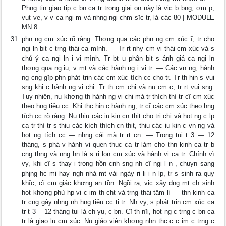
Phng tin giao tip c bn ca tr trong giai on này là vic b bng, ơm p,
vut ve, v v ca ngi m và nhng ngi chm sĩc tr, là các 80 | MODULE
MN 8
phn ng cm xúc rõ ràng. Thơng qua các phn ng cm xúc ĩ, tr cho
ngi ln bit c trng thái ca mình. — Tr rt nhy cm vi thái cm xúc và s
chú ý ca ngi ln i vi mình. Tr bt u phân bit s ánh giá ca ngi ln
thơng qua ng iu, v mt và các hành ng i vi tr. — Các vn ng, hành
ng cng gĩp phn phát trin các cm xúc tích cc cho tr. Tr th hin s vui
sng khi c hành ng vi chi. Tr th cm chi và nu cm c, tr rt vui sng.
Tuy nhiên, nu khơng th hành ng vi chi mà tr thích thì tr cĩ cm xúc
theo hng tiêu cc. Khi thc hin c hành ng, tr cĩ các cm xúc theo hng
tích cc rõ ràng. Nu thiu các iu kin cn thit cho trị chi và hot ng c lp
ca tr thì tr s thiu các kích thích cn thit, thiu các iu kin c vn ng và
hot ng tích cc — nhng cái mà tr rt cn. — Trong tui t 3 — 12
tháng, s phá v hành vi quen thuc ca tr làm cho thn kinh ca tr b
cng thng và nng hn là s ri lon cm xúc và hành vi ca tr. Chính vì
vy, khi cĩ s thay i trong hồn cnh sng nh cĩ ngi l n , chuyn sang
phịng hc mi hay ngh nhà mt vài ngày ri li i n lp, tr s sinh ra quy
khĩc, cĩ cm giác khơng an tồn. Ngồi ra, vic xây dng mt ch sinh
hot khơng phù hp vi c im th cht và trng thái tâm lí — thn kinh ca
tr cng gây nhng nh hng tiêu cc ti tr. Nh vy, s phát trin cm xúc ca
tr t 3 —12 tháng tui là ch yu, c bn. Cĩ th nĩi, hot ng c trng c bn ca
tr là giao lu cm xúc. Nu giáo viên khơng nhn thc c c im c trng c