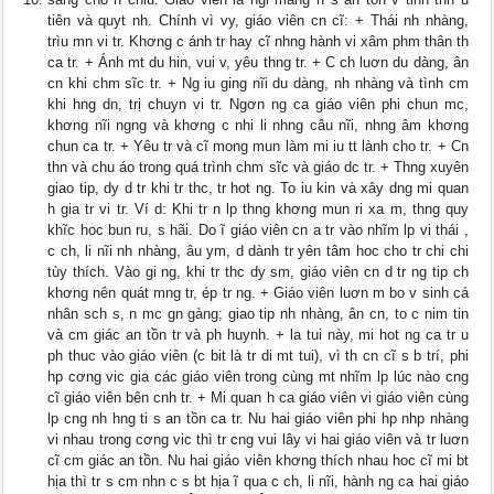
tiên và quyt nh. Chính vì vy, giáo viên cn cĩ: + Thái nh nhàng,
trìu mn vi tr. Khơng c ánh tr hay cĩ nhng hành vi xâm phm thân th
ca tr. + Ánh mt du hin, vui v, yêu thng tr. + C ch luơn du dàng, ân
cn khi chm sĩc tr. + Ng iu ging nĩi du dàng, nh nhàng và tình cm
khi hng dn, trị chuyn vi tr. Ngơn ng ca giáo viên phi chun mc,
khơng nĩi ngng và khơng c nhi li nhng câu nĩi, nhng âm khơng
chun ca tr. + Yêu tr và cĩ mong mun làm mi iu tt lành cho tr. + Cn
thn và chu áo trong quá trình chm sĩc và giáo dc tr. + Thng xuyên
giao tip, dy d tr khi tr thc, tr hot ng. To iu kin và xây dng mi quan
h gia tr vi tr. Ví d: Khi tr n lp thng khơng mun ri xa m, thng quy
khĩc hoc bun ru, s hãi. Do ĩ giáo viên cn a tr vào nhĩm lp vi thái ,
c ch, li nĩi nh nhàng, âu ym, d dành tr yên tâm hoc cho tr chi chi
tùy thích. Vào gi ng, khi tr thc dy sm, giáo viên cn d tr ng tip ch
khơng nên quát mng tr, ép tr ng. + Giáo viên luơn m bo v sinh cá
nhân sch s, n mc gn gàng; giao tip nh nhàng, ân cn, to c nim tin
và cm giác an tồn tr và ph huynh. + la tui này, mi hot ng ca tr u
ph thuc vào giáo viên (c bit là tr di mt tui), vì th cn cĩ s b trí, phi
hp cơng vic gia các giáo viên trong cùng mt nhĩm lp lúc nào cng
cĩ giáo viên bên cnh tr. + Mi quan h ca giáo viên vi giáo viên cùng
lp cng nh hng ti s an tồn ca tr. Nu hai giáo viên phi hp nhp nhàng
vi nhau trong cơng vic thì tr cng vui lây vi hai giáo viên và tr luơn
cĩ cm giác an tồn. Nu hai giáo viên khơng thích nhau hoc cĩ mi bt
hịa thì tr s cm nhn c s bt hịa ĩ qua c ch, li nĩi, hành ng ca hai giáo