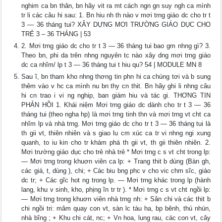
nghim ca bn thân, bn hãy vit ra mt cách ngn gn suy ngh ca mình
tr li các câu hi sau: 1. Bn hiu nh th nào v mơi trng giáo dc cho tr t
3 — 36 tháng tui? XÂY DỰNG MƠI TRƯỜNG GIÁO DỤC CHO
TRẺ 3 – 36 THÁNG | 53
2. Mơi trng giáo dc cho tr t 3 — 36 tháng tui bao gm nhng gì? 3.
Theo bn, phi da trên nhng nguyên tc nào xây dng mơi trng giáo
dc ca nhĩm/ lp t 3 — 36 tháng tui t hiu qu? 54 | MODULE MN 8
Sau ĩ, bn tham kho nhng thơng tin phn hi ca chúng tơi và b sung
thêm vào v hc ca mình nu bn thy cn thit. Bn hãy ghi li nhng câu
hi cn trao i vi ng nghip, ban giám hiu và tác gi. THƠNG TIN
PHẢN HỒI 1. Khái niệm Mơi trng giáo dc dành cho tr t 3 — 36
tháng tui (theo ngha hp) là mơi trng tinh thn và mơi trng vt cht ca
nhĩm lp và nhà trng. Mơi trng giáo dc cho tr t 3 — 36 tháng tui là
th gii vt, thiên nhiên và s giao lu cm xúc ca tr vi nhng ngi xung
quanh, to iu kin cho tr khám phá th gii vt, th gii thiên nhiên. 2.
Mơi trường giáo dục cho trẻ nhà trẻ * Mơi trng c s vt cht trong lp:
— Mơi trng trong khuơn viên ca lp: + Trang thit b dùng (Bàn gh,
các giá, t, dùng ), chi; + Các biu bng phc v cho vic chm sĩc, giáo
dc tr; + Các gĩc hot ng trong lp. — Mơi trng khác trong lp (hành
lang, khu v sinh, kho, phịng ĩn tr tr ). * Mơi trng c s vt cht ngồi lp:
— Mơi trng trong khuơn viên nhà trng nh: + Sân chi và các thit b
chi ngồi tri: mâm quay con vt, sàn lc tàu ha, bp bênh, thú nhún,
nhà bĩng ; + Khu chi cát, nc; + Vn hoa, lung rau, các con vt, cây