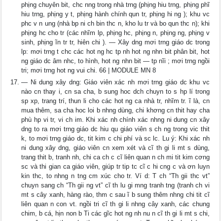
phịng chuyên bit, chc nng trong nhà trng (phịng hiu trng, phịng phĩ
hiu trng, phịng y t, phịng hành chính qun tr, phịng hi ng ); khu vc
phc v n ung (nhà bp ni ch bin thc n, kho lu tr và bo qun thc n); khi
phịng hc cho tr (các nhĩm lp, phịng hc, phịng n, phịng ng, phịng v
sinh, phịng ĩn tr tr, hiên chi ). — Xây dng mơi trng giáo dc trong
lp: mơi trng t chc các hot ng hc tp nh hot ng nhn bit phân bit, hot
ng giáo dc âm nhc, to hình, hot ng nhn bit — tp nĩi ; mơi trng ngồi
tri; mơi trng hot ng vui chi. 66 | MODULE MN 8
— Ni dung xây dng: Giáo viên xác nh mơi trng giáo dc khu vc
nào cn thay i, cn sa cha, b sung hoc dch chuyn to s hp lí trong
sp xp, trang trí, thun li cho các hot ng ca nhà tr, nhĩm tr. ĩ là, cn
mua thêm, sa cha hoc loi b nhng dùng, chi khơng cn thit hay cha
phù hp vi tr, vi ch im. Khi xác nh chính xác nhng ni dung cn xây
dng to ra mơi trng giáo dc hiu qu giáo viên s ch ng trong vic thit
k, to mơi trng giáo dc, tit kim c chi phí và sc lc. Lu ý: Khi xác nh
ni dung xây dng, giáo viên cn xem xét và cĩ th gi li mt s dùng,
trang thit b, tranh nh, chi ca ch c cĩ liên quan n ch mi tit kim cơng
sc và thi gian ca giáo viên, giúp tr tip tc cĩ c hi cng c và ơn luyn
kin thc, to nhng n tng cm xúc cho tr. Ví d: T ch “Th gii thc vt”
chuyn sang ch “Th gii ng vt” cĩ th lu gi mng tranh tng (tranh ch vi
mt s cây xanh, hàng rào, thm c sau ĩ b sung thêm nhng chi tit cĩ
liên quan n con vt. ngồi tri cĩ th gi li nhng cây xanh, các chung
chim, b cá, hịn non b Ti các gĩc hot ng nh nu n cĩ th gi li mt s chi,