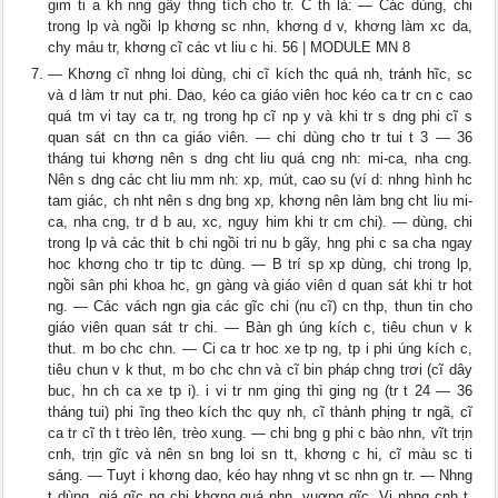
gim ti a kh nng gây thng tích cho tr. C th là: — Các dùng, chi
trong lp và ngồi lp khơng sc nhn, khơng d v, khơng làm xc da,
chy máu tr, khơng cĩ các vt liu c hi. 56 | MODULE MN 8
— Khơng cĩ nhng loi dùng, chi cĩ kích thc quá nh, tránh hĩc, sc
và d làm tr nut phi. Dao, kéo ca giáo viên hoc kéo ca tr cn c cao
quá tm vi tay ca tr, ng trong hp cĩ np y và khi tr s dng phi cĩ s
quan sát cn thn ca giáo viên. — chi dùng cho tr tui t 3 — 36
tháng tui khơng nên s dng cht liu quá cng nh: mi-ca, nha cng.
Nên s dng các cht liu mm nh: xp, mút, cao su (ví d: nhng hình hc
tam giác, ch nht nên s dng bng xp, khơng nên làm bng cht liu mi-
ca, nha cng, tr d b au, xc, nguy him khi tr cm chi). — dùng, chi
trong lp và các thit b chi ngồi tri nu b gãy, hng phi c sa cha ngay
hoc khơng cho tr tip tc dùng. — B trí sp xp dùng, chi trong lp,
ngồi sân phi khoa hc, gn gàng và giáo viên d quan sát khi tr hot
ng. — Các vách ngn gia các gĩc chi (nu cĩ) cn thp, thun tin cho
giáo viên quan sát tr chi. — Bàn gh úng kích c, tiêu chun v k
thut. m bo chc chn. — Ci ca tr hoc xe tp ng, tp i phi úng kích c,
tiêu chun v k thut, m bo chc chn và cĩ bin pháp chng trơi (cĩ dây
buc, hn ch ca xe tp i). i vi tr nm ging thì ging ng (tr t 24 — 36
tháng tui) phi ĩng theo kích thc quy nh, cĩ thành phịng tr ngã, cĩ
ca tr cĩ th t trèo lên, trèo xung. — chi bng g phi c bào nhn, vĩt trịn
cnh, trịn gĩc và nên sn bng loi sn tt, khơng c hi, cĩ màu sc ti
sáng. — Tuyt i khơng dao, kéo hay nhng vt sc nhn gn tr. — Nhng
t dùng, giá gĩc ng chi khơng quá nhn, vuơng gĩc. Vi nhng cnh t,