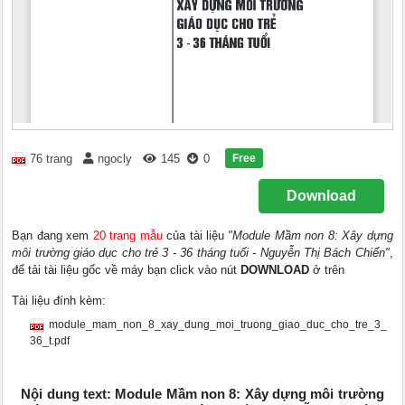
Free
76 trang
ngocly
145
0
Download
Bạn đang xem
20 trang mẫu
của tài liệu
"Module Mầm non 8: Xây dựng
môi trường giáo dục cho trẻ 3 - 36 tháng tuổi - Nguyễn Thị Bách Chiến"
,
để tải tài liệu gốc về máy bạn click vào nút
DOWNLOAD
ở trên
Tài liệu đính kèm:
module_mam_non_8_xay_dung_moi_truong_giao_duc_cho_tre_3_
36_t.pdf
Nội dung text: Module Mầm non 8: Xây dựng môi trường