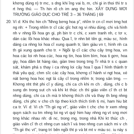
khơng dùng n) tr mc, s dng khi ĩng vai b, m, chi gi in thoi thì tr s
rt hng thú. — Th hin rõ ch im ang thc hin. XÂY DỰNG MƠI
TRƯỜNG GIÁO DỤC CHO TRẺ 3 – 36 THÁNG | 69
Ví d: Khi thc hin ch “Nhng bơng hoa p”, nhĩm tr cn cĩ mơi trng hot
ng nh: + Trong nhĩm tr cĩ các gĩc hot ng vi nhiu dùng, chi và hình
nh v nhng lồi hoa gn gi, ph bin tr c chi, c xem tranh nh, c tơ v,
dán các lồi hoa khác nhau. Qua ĩ, tr nhn bit tên gi, màu sc, hình
dáng ca nhng loi hoa cĩ xung quanh tr, làm giàu vn t, hình nh ca
th gii xung quanh cho tr. + Ngồi lp cĩ các chu cây trng hoa, vn
hoa các loi nh hoa cúc, hoa ng tin, hoa bìm bìm, hoa ti gơn, hoa
giy, hoa dâm bt hàng rào, giàn treo trong trng Tr nhà tr s c quan
sát, khám phá s thay i ca nhng loi cây hoa ĩ qua ĩ hình thành tr
thái yêu quý, chm sĩc các cây hoa, khơng cĩ hành vi ngt hoa, xé
nát bơng hoa hoc ngt lá cây cĩ trong nhĩm tr, trong sân trng. —
Khơng nht thit phi cĩ y dùng, chi ca ch khi m ch . dùng, chi c b
sung dn trong sut ch và khi kt thúc ch thì giáo viên cĩ th ct bt
nhng dùng, chi ca ch mà tr khơng thích chi và thay th bng nhng
dùng, chi phc v cho ch tip theo kích thích tính tị mị, ham hiu bit
ca tr. Ví d: Vi ch “Th gii ng vt”, giáo viên t chc cho tr xem nhng
quyn sách su tm nhng loi ng vt quý him hay nhng ng vt sng mơi
trng khác nhau nh: di nc, trong rng, trong nhà Khi kt thúc ch ,
giáo viên cĩ th ct nhng cun sách ĩ và treo nhng cun sách mi v ch
“Th gii thc vt”, trang trí bên ngồi tht p và bt mt v màu sc. iu này s