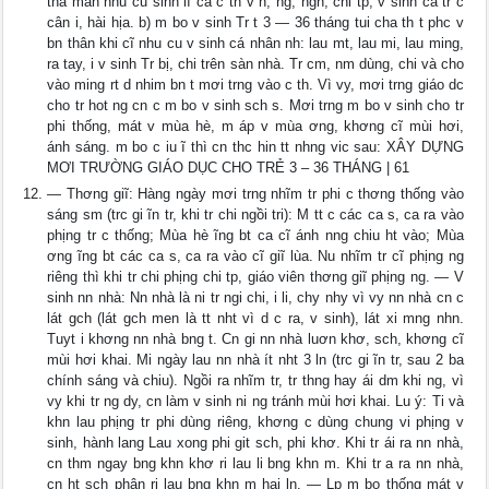
tha mãn nhu cu sinh lí ca c th v n, ng, ngh, chi tp, v sinh ca tr c
cân i, hài hịa. b) m bo v sinh Tr t 3 — 36 tháng tui cha th t phc v
bn thân khi cĩ nhu cu v sinh cá nhân nh: lau mt, lau mi, lau ming,
ra tay, i v sinh Tr bị, chi trên sàn nhà. Tr cm, nm dùng, chi và cho
vào ming rt d nhim bn t mơi trng vào c th. Vì vy, mơi trng giáo dc
cho tr hot ng cn c m bo v sinh sch s. Mơi trng m bo v sinh cho tr
phi thống, mát v mùa hè, m áp v mùa ơng, khơng cĩ mùi hơi,
ánh sáng. m bo c iu ĩ thì cn thc hin tt nhng vic sau: XÂY DỰNG
MƠI TRƯỜNG GIÁO DỤC CHO TRẺ 3 – 36 THÁNG | 61
— Thơng giĩ: Hàng ngày mơi trng nhĩm tr phi c thơng thống vào
sáng sm (trc gi ĩn tr, khi tr chi ngồi tri): M tt c các ca s, ca ra vào
phịng tr c thống; Mùa hè ĩng bt ca cĩ ánh nng chiu ht vào; Mùa
ơng ĩng bt các ca s, ca ra vào cĩ giĩ lùa. Nu nhĩm tr cĩ phịng ng
riêng thì khi tr chi phịng chi tp, giáo viên thơng giĩ phịng ng. — V
sinh nn nhà: Nn nhà là ni tr ngi chi, i li, chy nhy vì vy nn nhà cn c
lát gch (lát gch men là tt nht vì d c ra, v sinh), lát xi mng nhn.
Tuyt i khơng nn nhà bng t. Cn gi nn nhà luơn khơ, sch, khơng cĩ
mùi hơi khai. Mi ngày lau nn nhà ít nht 3 ln (trc gi ĩn tr, sau 2 ba
chính sáng và chiu). Ngồi ra nhĩm tr, tr thng hay ái dm khi ng, vì
vy khi tr ng dy, cn làm v sinh ni ng tránh mùi hơi khai. Lu ý: Ti và
khn lau phịng tr phi dùng riêng, khơng c dùng chung vi phịng v
sinh, hành lang Lau xong phi git sch, phi khơ. Khi tr ái ra nn nhà,
cn thm ngay bng khn khơ ri lau li bng khn m. Khi tr a ra nn nhà,
cn ht sch phân ri lau bng khn m hai ln. — Lp m bo thống mát v