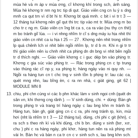
mùa hè và m áp v mùa ơng, cĩ khơng khí trong sch, ánh sáng.
Mùa hè khơng tr nm ng trc tip di qut. Giáo viên cng cn lu ý s dng
mnh ca qut trn vì d bt hi tr. Khơng bt quá mnh. c bit i vi tr t 3 —
12 tháng tui khơng nên giĩ qut thi trc tip vào mt tr. Mùa ơng m bo
cho tr c ng m. Giáo viên cn ĩng bt ca s, ca ra vào (nu thy cn thit)
m bo tránh giĩ lùa. — i vi nhng nhĩm tr cĩ s dng máy iu hịa nhit thì
giáo viên cn nhit ca iu hịa t 25 — 27 . Khơng nên nhit trong nhĩm
lp quá chênh lch vi nhit bên ngồi nhĩm lp, tr d b m. Khi n gi tr tr
thì giáo viên nên iu chnh nhit ca phịng dn dn bng vi nhit bên ngồi
tr d thích nghi. — Giáo viên khơng c i guc dép bn vào phịng tr.
Khơng c gia súc vào phịng tr. — Rác trong phịng cn c tp trung
vào thùng rác cĩ np y, xa phịng tr, hàng ngày vào ni quy nh. —
Ngồi ra hàng tun cn t chc tng v sinh tồn b phịng tr: lau các ca,
quét mng nhn, lau bĩng èn, c ra nn nhà, c giát ging, git 62 |
MODULE MN 8
chiu, phi chn cùng vi các b phn khác làm v sinh ngoi cnh (quét dn
sân vn, khi thơng cng rãnh ). — V sinh dùng, chi. + dùng: Bàn gh
trong phịng tr và trang trí hàng ngày c lau bng khn m tránh bi.
Hàng tun, bàn gh, giát ging cn c c ra, phi nng tránh rp, kin, mùi
hơi (nht là nhĩm tr t 3 — 12 tháng tui). dùng, chi phi c git (khn), c
ra sch s theo nh kì và khi dùng, chi b bn. dùng v sinh (bơ, xơ,
chu ) phi c ra hàng ngày, phi khơ, hàng tun nên ra xà phịng mt
vài ln. Bàn hc và bàn n ca tr cn c v sinh sch s, lau bng khn sch.