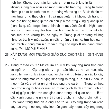
tích hp. Khơng treo tràn lan các sn phm ca tr khp lp làm ri mt;
khơng s dng quá nhiu các mng tranh cht trên tng. Trang trí trong
nhĩm lp cn m bo tính thm m, p, thống và thơng tin. Ví d: th hin mt
mơi trng lp hc theo ch im Tt và mùa xuân thì khơng ch trang trí
các gĩc hot ng trong lp mà cn chú ý n mơi trng xung quanh lp hc
(hành lang, sân trng) nhm th hin ch im mt cách tồn din. Ngồi hành
lang cĩ th làm nhng dây hoa mai bng mút bitis. Trc lp là mt chu
hoa mai s to khơng khí ca ngày tt. Trong lp cĩ th trang trí bng
nhng bc tranh v mùa xuân, nh cây ci âm chi ny lc, trm hoa ua n,
hoc tranh v nhng mĩn n c truyn c trng cho ngày tt nh: bánh chng,
da hu 74 | MODULE MN 8
XÂY DỰNG MƠI TRƯỜNG GIÁO DỤC CHO TRẺ 3 – 36 THÁNG
| 75
Trang tr theo ch đ * Mt vài im cn lu ý khi xây dng mơi trng giáo
dc ngồi tri — Xây dng sân vn gm các khu vc nh vn hoa, cây
xanh, hịn non b, b cá cnh, các loi chi ngồi tri. Nên chn các loi cây
xanh to bĩng mát và cĩ vịng sinh trng rõ ràng, cĩ s bin i v hoa, lá
theo mùa và c bit là gn gi vi cuc sng thc ca tr. — Trong vn hoa
nên trng nhng loi hoa cĩ màu sc rõ nét (kích thích cm xúc tích cc
i vi tr) giúp tr phát trin các giác quan trong khi quan sát. — B trí
cây xanh trong trng nhng v trí thun tin, phc v tt cho tr chi ngồi tri.
Cây xanh trong trng cn a dng các th loi: cây trng trong vn (các
cây rau trng theo lung, cây leo trên giàn, cây n qu), cây trng trong