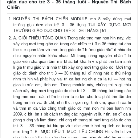
giáo dục cho trẻ 3 - 36 tháng tuổi - Nguyễn Thị Bách
Chiến
NGUYỄN THỊ BÁCH CHIẾN MODULE mn 8 x©y dùng m«i
tr−êng gi¸o dơc cho trỴ 3 - 36 th¸ng TUỉI XÂY DỰNG MƠI
TRƯỜNG GIÁO DỤC CHO TRẺ 3 – 36 THÁNG | 51
A. GIỚI THIỆU TỔNG QUAN Trong các trng mm non hin nay, vic
xây dng mơi trng giáo dc trong các nhĩm tr t 3 n 36 tháng tui cha
thc s c quan tâm và mơi trng giáo dc ĩ b “mu giáo hĩa” rt nhiu do
nhiu nguyên nhân khác nhau. Mt trong nhng nguyên nhân ĩ là
giáo viên cha quan tâm n s khác bit khá ln v s phát trin tâm sinh
lí gia tr mu giáo vi tr nhà tr khi xây dng mơi trng giáo dc. Mơi trng
giáo dc dành cho tr t 3 — 36 tháng tui cĩ nhng nét c thù riêng
nhm th hin và phát huy vai trị ca hot ng ch o ca la tui — hot ng
giao lu xúc cm, tình cm. Trong module này, chúng tơi s gii thiu
cách xây dng mơi trng giáo dc cho tr t 3 — 36 tháng tui trong các
trng mm non, các nhĩm tr nhm to iu kin cho tr c phát trin tồn din
trong mi lnh vc: th cht, nhn thc, ngơn ng, tình cm, quan h xã hi
và thm m da vào chng trình giáo dc mm non mi ban hành nm
2009. c bit, bn s bit cách tn dng các nguyên vt liu r tin, sn cĩ ca a
phng s dng và làm dùng, chi cng nh trang trí mơi trng giáo dc cho
tr t 3 — 36 tháng tui hiu qu và t chc cho tr hot ng tích cc trong
mơi trng ĩ. B. MỤC TIÊU 1. MỤC TIÊU CHUNG Hc viên bit vn
dng lí lun và thc tin xây dng c mơi trng giáo dc phù hp vi c im