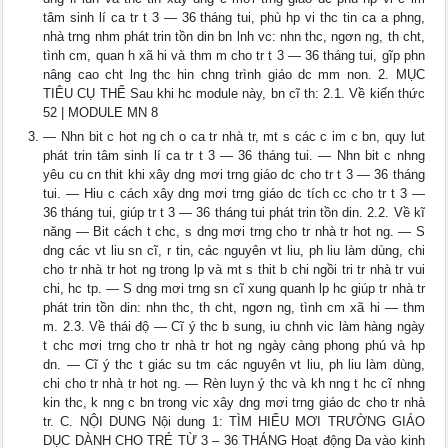
tâm sinh lí ca tr t 3 — 36 tháng tui, phù hp vi thc tin ca a phng,
nhà trng nhm phát trin tồn din bn lnh vc: nhn thc, ngơn ng, th cht,
tình cm, quan h xã hi và thm m cho tr t 3 — 36 tháng tui, gĩp phn
nâng cao cht lng thc hin chng trình giáo dc mm non. 2. MỤC
TIÊU CỤ THỂ Sau khi hc module này, bn cĩ th: 2.1. Về kiến thức
52 | MODULE MN 8
— Nhn bit c hot ng ch o ca tr nhà tr, mt s các c im c bn, quy lut
phát trin tâm sinh lí ca tr t 3 — 36 tháng tui. — Nhn bit c nhng
yêu cu cn thit khi xây dng mơi trng giáo dc cho tr t 3 — 36 tháng
tui. — Hiu c cách xây dng mơi trng giáo dc tích cc cho tr t 3 —
36 tháng tui, giúp tr t 3 — 36 tháng tui phát trin tồn din. 2.2. Về kĩ
năng — Bit cách t chc, s dng mơi trng cho tr nhà tr hot ng. — S
dng các vt liu sn cĩ, r tin, các nguyên vt liu, ph liu làm dùng, chi
cho tr nhà tr hot ng trong lp và mt s thit b chi ngồi tri tr nhà tr vui
chi, hc tp. — S dng mơi trng sn cĩ xung quanh lp hc giúp tr nhà tr
phát trin tồn din: nhn thc, th cht, ngơn ng, tình cm xã hi — thm
m. 2.3. Về thái độ — Cĩ ý thc b sung, iu chnh vic làm hàng ngày
t chc mơi trng cho tr nhà tr hot ng ngày càng phong phú và hp
dn. — Cĩ ý thc t giác su tm các nguyên vt liu, ph liu làm dùng,
chi cho tr nhà tr hot ng. — Rèn luyn ý thc và kh nng t hc cĩ nhng
kin thc, k nng c bn trong vic xây dng mơi trng giáo dc cho tr nhà
tr. C. NỘI DUNG Nội dung 1: TÌM HIỂU MƠI TRƯỜNG GIÁO
DỤC DÀNH CHO TRẺ TỪ 3 – 36 THÁNG Hoạt động Da vào kinh