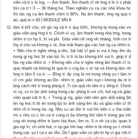
viên và tr s lo lng. — Âm thanh: Âm thanh cĩ nh hng rt ln ti s phát
trin ca tr t 3 — 36 tháng tui. Theo nghiên cu ca các nhà khoa hc
thì tác ng ca âm thanh chim ti 80%. Nu âm thanh, ting ng quá n
ào, quá to s 60 | MODULE MN 8
làm tr khĩ chu, mt gic ng và tr s quy khĩc, khơng tp trung vào vn
giáo viên ang hng ti tr. Chính vì vy, âm thanh trong nhà trng, trong
nhĩm tr cn hp lí, ln va phi. Giáo viên nĩi nng nh nhàng, tình cm tr
thy d chu và khơng s st, thoi mái tham gia các hot ng ca nhĩm tr.
+ Nên cho tr nghe nhng a nhc, bài hát cĩ giai iu vui ti hay êm du
trong gi ng hoc bt vào lúc ĩn, tr tr to bu khơng khí vui ti, giúp tr d
hịa ng vào nhĩm tr. + Khơng nên cho tr nghe nhng âm thanh cĩ tc
quá nhanh và khơng bt quá ln v cng bo v ơi tai và khơng làm nh
hng n tâm lí ca tr. — Bĩng ti: ây cng là mt trong nhng yu t làm tr
cĩ cm giác khơng an tồn. nhĩm tr, giáo viên tuyt i khơng da nt tr
bng cách nht tr trong phịng ti. Tr cịn quá nh nên rt s bĩng ti. Chính
vì vy, cn m bo ánh sáng trong các phịng tr vui chi, hot ng và giáo
viên quan sát tr tt. + Trong gi ng, giáo viên nên gim ánh sáng (bt
èn ng hoc tt bt èn trong lp) to ánh sáng êm du và giáo viên cĩ th
nhìn rõ tr trong lúc ng. Nhu cu an tồn tr xut hin trên c s tha mãn
mt s nhu cu c bn ca tr cùng vi bu khơng khí tâm lí trong gia ình
cng nh trong nhĩm tr luơn hịa thun, êm m. S n nh ca các quan h
gia ngi ln, ch sinh hot, n np gia ình hay nhĩm tr là nhng yu t chính
trong các yu t ca s an tồn. Do ĩ giáo viên cn phi kt hp vi gia ình tr