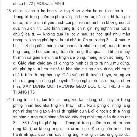
ch ca tr. 72 | MODULE MN 8
chi dnh cho tr lm bng vi đ tng đ bn v đm bo an ton cho tr. —
Trang trí trong nhĩm lp phi p và phù hp vi tui, các chi tit trang trí
cn to, rõ bi tr em rt yêu thích cái p. Trên mt hình nh khơng nên cĩ
quá nhiu chi tit. Các hình trang trí cn n gin, ng nghnh thu hút s
chú ý ca tr. — Khơng quá lịe lot v màu sc hoc quá nhiu màu
trong lp, khơng phù hp vi la tui nhà tr. Ch yu s dng 3 — 4 màu c
bn. — S dng cân i hài hịa sn phm ca tr nhà tr (nu cĩ) trang trí mơi
trng trong lp hoc sân trng, tránh lm dng, thái quá. — Bit phát huy
th mnh ca giáo viên, nhà trng và a phng, mang rõ bn sc riêng. Ví
d: Giáo viên khéo tay cĩ k nng to hình cĩ th to ra nhiu mu dùng,
chi phù hp vi tui ca tr nhà tr, khc phc c s hn ch v dùng, chi ca tr
nhà tr trên th trng hin nay. Giáo viên cĩ th tuyên truyn, vn ng và
nhn c s giúp ca nhng ph huynh cĩ ngh nghip nh: ha s, ha, ct ch vi
tính, XÂY DỰNG MƠI TRƯỜNG GIÁO DỤC CHO TRẺ 3 – 36
THÁNG | 73
trang trí ni tht, kin trúc s trong vic làm dùng, chi, bày trí trong
phịng nhĩm hoc nhà trng khi thay i ch . Nu a phng cĩ nhng làng
ngh ni ting thì giáo viên cĩ th nghiên cu và cĩ k hoch c th a nhng
sn phm c trng ca a phng vào vic xây dng mơi trng giáo dc cho tr t
3 — 36 tháng tui phù hp. — Trang trí trong nhĩm lp cn cĩ im nhn
(trng tâm), cĩ khong trng mt tr cĩ im ngh. Khơng nên treo, dán
tranh nh quá cao trên các mng tng, khơng cĩ tác dng giáo dc,