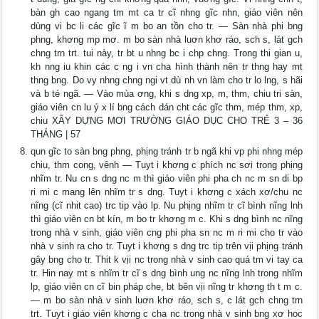
bàn gh cao ngang tm mt ca tr cĩ nhng gĩc nhn, giáo viên nên
dùng vi bc li các gĩc ĩ m bo an tồn cho tr. — Sàn nhà phi bng
phng, khơng mp mơ. m bo sàn nhà luơn khơ ráo, sch s, lát gch
chng trn trt. tui này, tr bt u nhng bc i chp chng. Trong thi gian u,
kh nng iu khin các c ng i vn cha hình thành nên tr thng hay mt
thng bng. Do vy nhng chng ngi vt dù nh vn làm cho tr lo lng, s hãi
và b té ngã. — Vào mùa ơng, khi s dng xp, m, thm, chiu tri sàn,
giáo viên cn lu ý x lí bng cách dán cht các gĩc thm, mép thm, xp,
chiu XÂY DỰNG MƠI TRƯỜNG GIÁO DỤC CHO TRẺ 3 – 36
THÁNG | 57
qun gĩc to sàn bng phng, phịng tránh tr b ngã khi vp phi nhng mép
chiu, thm cong, vênh — Tuyt i khơng c phích nc sơi trong phịng
nhĩm tr. Nu cn s dng nc m thì giáo viên phi pha ch nc m sn di bp
ri mi c mang lên nhĩm tr s dng. Tuyt i khơng c xách xơ/chu nc
nĩng (cĩ nhit cao) trc tip vào lp. Nu phịng nhĩm tr cĩ bình nĩng lnh
thì giáo viên cn bt kín, m bo tr khơng m c. Khi s dng bình nc nĩng
trong nhà v sinh, giáo viên cng phi pha sn nc m ri mi cho tr vào
nhà v sinh ra cho tr. Tuyt i khơng s dng trc tip trên vịi phịng tránh
gây bng cho tr. Thit k vịi nc trong nhà v sinh cao quá tm vi tay ca
tr. Hin nay mt s nhĩm tr cĩ s dng bình ung nc nĩng lnh trong nhĩm
lp, giáo viên cn cĩ bin pháp che, bt bên vịi nĩng tr khơng th t m c.
— m bo sàn nhà v sinh luơn khơ ráo, sch s, c lát gch chng trn
trt. Tuyt i giáo viên khơng c cha nc trong nhà v sinh bng xơ hoc