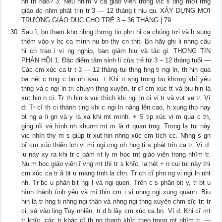
nh th nào? 3. Nêu nhim v ca giáo viên trong vic s dng mơi trng
giáo dc nhm phát trin tr 3 — 12 tháng t hiu qu. XÂY DỰNG MƠI
TRƯỜNG GIÁO DỤC CHO TRẺ 3 – 36 THÁNG | 79
Sau ĩ, bn tham kho nhng thơng tin phn hi ca chúng tơi và b sung
thêm vào v hc ca mình nu bn thy cn thit. Bn hãy ghi li nhng câu
hi cn trao i vi ng nghip, ban giám hiu và tác gi. THƠNG TIN
PHẢN HỒI 1. Đặc điểm tâm sinh lí của trẻ từ 3 – 12 tháng tuổi —
Các cm xúc ca tr t 3 — 12 tháng tui thng hng ti ngi ln, th hin qua
ba nét c trng c bn nh sau: + Khi tr sng trong bu khơng khí yêu
thng và c ngi ln trị chuyn thng xuyên, tr cĩ cm xúc tt và biu hin là
xut hin n ci. Tr th hin s vui thích khi ngi ln ci vi tr và vut ve tr. Ví
d: Tr cĩ th ci thành ting khi c ngi ln nâng lên cao, h xung thp hay
bt ng a li gn và y ra xa khi mt mình. + S tip xúc vi m qua c th,
ging nĩi và hình nh khuơn mt m là rt quan trng. Trong la tui này
vic nhìn thy m s giúp tr xut hin nhng xúc cm tích cc. Nhng s gn
bĩ cm xúc thiên lch vi mi ngi cng nh hng ti s phát trin ca tr. Ví d:
iu này xy ra khi tr c bám rit ly m hoc mt giáo viên trong nhĩm tr.
Nu m hoc giáo viên ĩ vng mt thì tr s khĩc, la hét + n cui tui này thì
cm xúc ca tr ã bt u mang tính la chn. Tr ch cĩ phn ng vi ngi ln nht
nh. Tr bc u phân bit ngi l và ngi quen. Trên c s phân bit y, tr bt u
hình thành tình yêu và mi thin cm i vi nhng ngi xung quanh. Biu
hin là tr hng ti nhng ngi thân và nhng ngi thng xuyên chm sĩc tr: tr
ci, sà vào lịng Tuy nhiên, tr d b lây cm xúc ca bn. Ví d: Khi cĩ mt
tr khĩc, các tr khác cĩ th ng thanh khĩc theo trong mt nhĩm tr. —