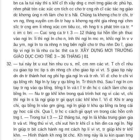
bn ca la tui này thì s khĩ cĩ th xây dng c mơi trng giáo dc phù hp,
nhm phát trin các xúc cm tích cc cho tr cng nh cĩ các tác ng giáo
dc khơng úng n nh làm cho tr s hãi. Chúng ta khơng cho tr chi, tr
vn ng, thng xuyên cm ốn tr hay s khơng ng nht gia nhng ngi chm
sĩc tr cng em li nhng xúc cm tiêu cc, nh hng ti s phát trin ca tr. *
c im c bn: — Cuc sng ca tr t 3 — 12 tháng tui hồn tồn ph thuc
vào ngi ln: ĩi thì ngi ln cho n, lnh thì ngi ln mc m, khĩc ngi ln v v
âu ym, ngi ln to ra nhng n tng bên ngồi cho tr thu nhn Do ĩ, giao
tip vi ngi ln là nhu cu bc thit ca tr. XÂY DỰNG MƠI TRƯỜNG
GIÁO DỤC CHO TRẺ 3 – 36 THÁNG | 81
— tui này bt u xut hin nhu cu s, mĩ, cm nm các vt. T ch cĩ nhu
cu giao tip trc tip s dn nhng ch cho giao tip vi vt. S giao tip này
dn dn tr thành hot ng phi hp gia ngi ln và tr nh. Ví d: cho tr chi vi
qu bĩng nh: Ngi ln ly tay y qu bĩng ln. Tr thích thú. Sau ĩ ngi ln cm
tay tr ng vào qu bĩng, bĩng li ln và t ĩ tr dn hc c cách làm cho qu
bĩng ln. — Nu tr gp khĩ khn trong quá trình hot ng vi các vt, chi
thì ngi ln s là ngi giúp tr gii quyt các khĩ khn ĩ. Ví d: Khi tr ang
chi, qu bĩng ln vào gm ging, ngi ln giúp tr khu qu bĩng ra bng cái
gy hoc cái chi. Qua ĩ, tr hc c cách gii quyt vn trong các hồn cnh
tng t. — Trong tui t 3 — 12 tháng tui, ngi ln là khâu trung gian gia
tr và vt. Hng thú vi vt, chi xut hin tr khi cĩ s hin din ca ngi ln. Ngi
ln giúp tr bit cách hành ng mt cách hp lí vi vt, tr giúp khi tr khĩ
khn. — Hình thành kh nng bt chc. Kh nng này là iu kin quan trng