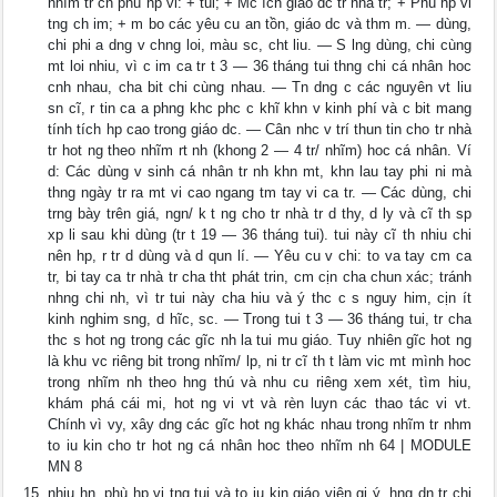
nhĩm tr cn phù hp vi: + tui; + Mc ích giáo dc tr nhà tr; + Phù hp vi
tng ch im; + m bo các yêu cu an tồn, giáo dc và thm m. — dùng,
chi phi a dng v chng loi, màu sc, cht liu. — S lng dùng, chi cùng
mt loi nhiu, vì c im ca tr t 3 — 36 tháng tui thng chi cá nhân hoc
cnh nhau, cha bit chi cùng nhau. — Tn dng c các nguyên vt liu
sn cĩ, r tin ca a phng khc phc c khĩ khn v kinh phí và c bit mang
tính tích hp cao trong giáo dc. — Cân nhc v trí thun tin cho tr nhà
tr hot ng theo nhĩm rt nh (khong 2 — 4 tr/ nhĩm) hoc cá nhân. Ví
d: Các dùng v sinh cá nhân tr nh khn mt, khn lau tay phi ni mà
thng ngày tr ra mt vi cao ngang tm tay vi ca tr. — Các dùng, chi
trng bày trên giá, ngn/ k t ng cho tr nhà tr d thy, d ly và cĩ th sp
xp li sau khi dùng (tr t 19 — 36 tháng tui). tui này cĩ th nhiu chi
nên hp, r tr d dùng và d qun lí. — Yêu cu v chi: to va tay cm ca
tr, bi tay ca tr nhà tr cha tht phát trin, cm cịn cha chun xác; tránh
nhng chi nh, vì tr tui này cha hiu và ý thc c s nguy him, cịn ít
kinh nghim sng, d hĩc, sc. — Trong tui t 3 — 36 tháng tui, tr cha
thc s hot ng trong các gĩc nh la tui mu giáo. Tuy nhiên gĩc hot ng
là khu vc riêng bit trong nhĩm/ lp, ni tr cĩ th t làm vic mt mình hoc
trong nhĩm nh theo hng thú và nhu cu riêng xem xét, tìm hiu,
khám phá cái mi, hot ng vi vt và rèn luyn các thao tác vi vt.
Chính vì vy, xây dng các gĩc hot ng khác nhau trong nhĩm tr nhm
to iu kin cho tr hot ng cá nhân hoc theo nhĩm nh 64 | MODULE
MN 8
nhiu hn, phù hp vi tng tui và to iu kin giáo viên gi ý, hng dn tr chi