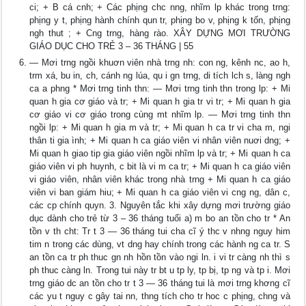
ci; + B cá cnh; + Các phịng chc nng, nhĩm lp khác trong trng:
phịng y t, phịng hành chính qun tr, phịng bo v, phịng k tốn, phịng
ngh thut ; + Cng trng, hàng rào. XÂY DỰNG MƠI TRƯỜNG
GIÁO DỤC CHO TRẺ 3 – 36 THÁNG | 55
— Mơi trng ngồi khuơn viên nhà trng nh: con ng, kênh nc, ao h,
trm xá, bu in, ch, cánh ng lúa, qu i gn trng, di tích lch s, làng ngh
ca a phng * Mơi trng tinh thn: — Mơi trng tinh thn trong lp: + Mi
quan h gia cơ giáo và tr; + Mi quan h gia tr vi tr; + Mi quan h gia
cơ giáo vi cơ giáo trong cùng mt nhĩm lp. — Mơi trng tinh thn
ngồi lp: + Mi quan h gia m và tr; + Mi quan h ca tr vi cha m, ngi
thân ti gia ình; + Mi quan h ca giáo viên vi nhân viên nuơi dng; +
Mi quan h giao tip gia giáo viên ngồi nhĩm lp và tr; + Mi quan h ca
giáo viên vi ph huynh, c bit là vi m ca tr; + Mi quan h ca giáo viên
vi giáo viên, nhân viên khác trong nhà trng + Mi quan h ca giáo
viên vi ban giám hiu; + Mi quan h ca giáo viên vi cng ng, dân c,
các cp chính quyn. 3. Nguyên tắc khi xây dựng mơi trường giáo
dục dành cho trẻ từ 3 – 36 tháng tuổi a) m bo an tồn cho tr * An
tồn v th cht: Tr t 3 — 36 tháng tui cha cĩ ý thc v nhng nguy him
tim n trong các dùng, vt dng hay chính trong các hành ng ca tr. S
an tồn ca tr ph thuc gn nh hồn tồn vào ngi ln. i vi tr càng nh thì s
ph thuc càng ln. Trong tui này tr bt u tp ly, tp bị, tp ng và tp i. Mơi
trng giáo dc an tồn cho tr t 3 — 36 tháng tui là mơi trng khơng cĩ
các yu t nguy c gây tai nn, thng tích cho tr hoc c phịng, chng và