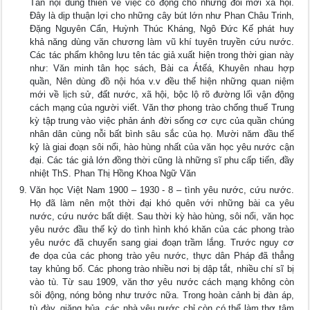
Tân nội dung thiên về việc cổ động cho những đổi mới xã hội.
Đây là dịp thuận lợi cho những cây bút lớn như Phan Châu Trinh,
Đặng Nguyên Cẩn, Huỳnh Thúc Kháng, Ngô Đức Kế phát huy
khả năng dùng văn chương làm vũ khí tuyên truyền cứu nước.
Các tác phẩm không lưu tên tác giả xuất hiện trong thời gian này
như: Văn minh tân học sách, Bài ca Átếá, Khuyên nhau hợp
quần, Nên dùng đồ nội hóa v.v đều thể hiện những quan niệm
mới về lịch sử, đất nước, xã hội, bộc lộ rõ đường lối vận động
cách mạng của người viết. Văn thơ phong trào chống thuế Trung
kỳ tập trung vào việc phản ánh đời sống cơ cực của quần chúng
nhân dân cùng nỗi bất bình sâu sắc của họ. Mười năm đầu thế
kỷ là giai đoạn sôi nổi, hào hùng nhất của văn học yêu nước cận
đại. Các tác giả lớn đồng thời cũng là những sĩ phu cấp tiến, đầy
nhiệt ThS. Phan Thị Hồng Khoa Ngữ Văn
Văn học Việt Nam 1900 – 1930 - 8 – tình yêu nước, cứu nước.
Họ đã làm nên một thời đại khó quên với những bài ca yêu
nước, cứu nước bất diệt. Sau thời kỳ hào hùng, sôi nổi, văn học
yêu nước đầu thế kỷ do tình hình khó khăn của các phong trào
yêu nước đã chuyển sang giai đoạn trầm lắng. Trước nguy cơ
đe dọa của các phong trào yêu nước, thực dân Pháp đã thẳng
tay khủng bố. Các phong trào nhiều nơi bị dập tắt, nhiều chí sĩ bị
vào tù. Từ sau 1909, văn thơ yêu nước cách mạng không còn
sôi động, nóng bỏng như trước nữa. Trong hoàn cảnh bị đàn áp,
tù đày, giăng bủa, các nhà yêu nước chỉ còn có thể làm thơ tâm