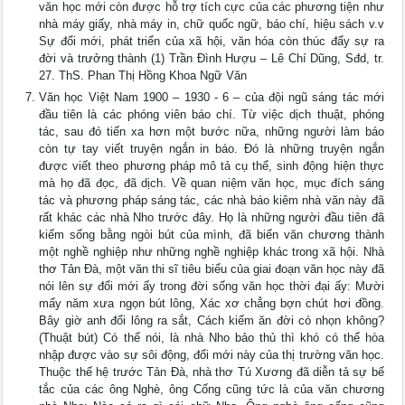
văn học mới còn được hỗ trợ tích cực của các phương tiện như
nhà máy giấy, nhà máy in, chữ quốc ngữ, báo chí, hiệu sách v.v
Sự đổi mới, phát triển của xã hội, văn hóa còn thúc đẩy sự ra
đời và trưởng thành (1) Trần Đình Hượu – Lê Chí Dũng, Sđd, tr.
27. ThS. Phan Thị Hồng Khoa Ngữ Văn
Văn học Việt Nam 1900 – 1930 - 6 – của đội ngũ sáng tác mới
đầu tiên là các phóng viên báo chí. Từ việc dịch thuật, phóng
tác, sau đó tiến xa hơn một bước nữa, những người làm báo
còn tự tay viết truyện ngắn in báo. Đó là những truyện ngắn
được viết theo phương pháp mô tả cụ thể, sinh động hiện thực
mà họ đã đọc, đã dịch. Về quan niệm văn học, mục đích sáng
tác và phương pháp sáng tác, các nhà báo kiêm nhà văn này đã
rất khác các nhà Nho trước đây. Họ là những người đầu tiên đã
kiếm sống bằng ngòi bút của mình, đã biến văn chương thành
một nghề nghiệp như những nghề nghiệp khác trong xã hội. Nhà
thơ Tản Đà, một văn thi sĩ tiêu biểu của giai đoạn văn học này đã
nói lên sự đổi mới ấy trong đời sống văn học thời đại ấy: Mười
mấy năm xưa ngọn bút lông, Xác xơ chẳng bợn chút hơi đồng.
Bây giờ anh đổi lông ra sắt, Cách kiếm ăn đời có nhọn không?
(Thuật bút) Có thể nói, là nhà Nho bảo thủ thì khó có thể hòa
nhập được vào sự sôi động, đổi mới này của thị trường văn học.
Thuộc thế hệ trước Tản Đà, nhà thơ Tú Xương đã diễn tả sự bế
tắc của các ông Nghè, ông Cống cũng tức là của văn chương