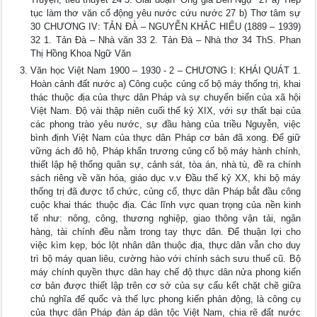
tục làm thơ văn cổ động yêu nước cứu nước 27 b) Thơ tâm sự
30 CHƯƠNG IV: TẢN ĐÀ – NGUYỄN KHẮC HIẾU (1889 – 1939)
32 1. Tản Đà – Nhà văn 33 2. Tản Đà – Nhà thơ 34 ThS. Phan
Thị Hồng Khoa Ngữ Văn
Văn học Việt Nam 1900 – 1930 - 2 – CHƯƠNG I: KHÁI QUÁT 1.
Hoàn cảnh đất nước a) Công cuộc củng cố bộ máy thống trị, khai
thác thuộc địa của thực dân Pháp và sự chuyển biến của xã hội
Việt Nam. Độ vài thập niên cuối thế kỷ XIX, với sự thất bại của
các phong trào yêu nước, sự đầu hàng của triều Nguyễn, việc
bình định Việt Nam của thực dân Pháp cơ bản đã xong. Để giữ
vững ách đô hộ, Pháp khẩn trương củng cố bộ máy hành chính,
thiết lập hệ thống quân sự, cảnh sát, tòa án, nhà tù, đề ra chính
sách riêng về văn hóa, giáo dục v.v Đầu thế kỷ XX, khi bộ máy
thống trị đã được tổ chức, củng cố, thực dân Pháp bắt đầu công
cuộc khai thác thuộc địa. Các lĩnh vực quan trọng của nền kinh
tế như: nông, công, thương nghiệp, giao thông vận tải, ngân
hàng, tài chính đều nằm trong tay thực dân. Để thuận lợi cho
việc kìm kẹp, bóc lột nhân dân thuộc địa, thực dân vẫn cho duy
trì bộ máy quan liêu, cường hào với chính sách sưu thuế cũ. Bộ
máy chính quyền thực dân hay chế độ thực dân nửa phong kiến
cơ bản được thiết lập trên cơ sở của sự cấu kết chặt chẽ giữa
chủ nghĩa đế quốc và thế lực phong kiến phản động, là công cụ
của thực dân Pháp đàn áp dân tộc Việt Nam, chia rẽ đất nước