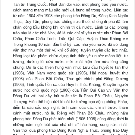
Tân từ Trung Quốc, Nhật Bản dội vào, một phong trào yêu nước,
cách mạng mang màu sắc mới đã bùng nổ trong nước. Liên tục
từ năm 1904 đến 1908 các phong trào Đông Du, Đông Kinh Nghĩa
Thục, Duy Tân, phong trào chống sưu thuế, chống đi phu đã làm
chấn động bầu không khí chính trị cả nước. Lãnh tụ các phong
trào này là các nhà Nho, đó là các chí sĩ yêu nước như Phan Bội
Châu, Phan Châu Trinh, Trần Quí Cáp, Huỳnh Thúc Kháng v.v
Trong khoảng 10 năm đầu thế kỷ, các nhà yêu nước đã sử dụng
văn thơ như một thứ vũ khí cổ động, tuyên truyền đắc lực nhất.
Hàng loạt tác phẩm chứa đựng tinh thần yêu nước mãnh liệt, tư
tưởng, đường lối cứu nước mới xuất hiện làm nức lòng công
chúng. Đó là các thiên hùng văn như: Lưu cầu huyết lệ tân thư
(1903), Việt Nam vong quốc sử (1905), Hải ngoại huyết thư
(1906) của Phan Bội Châu; Thư gửi chính phủ Đông Dương
(1906), Tỉnh quốc hồn ca của Huỳnh Thúc Kháng; Khuyên người
nước học chữ quốc ngữ (1906) của Trần Quí Cáp v.v Văn thơ
Đông Du với hai cây bút xuất sắc là Phan Bội Châu, Nguyễn
Thượng Hiền thể hiện dứt khoát tư tưởng bạo động chống Pháp,
diễn tả sâu sắc suy nghĩ, tình cảm của các chí sĩ trước thảm
cảnh mất nước, nô lệ. Riêng với Phan Bội Châu, những năm
phong trào Đông Du phát triển nhất (1906-1908) cũng đồng thời là
những năm ngòi bút của nhà chí sĩ hào hùng, sung sức nhất.
Văn thơ của phong trào Đông Kinh Nghĩa Thục, phong trào Duy