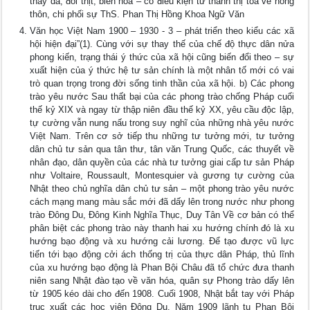
thay da, đổi thịt, biến hóa – có điều kiện từ thành thị tỏa về nông
thôn, chi phối sự ThS. Phan Thị Hồng Khoa Ngữ Văn
Văn học Việt Nam 1900 – 1930 - 3 – phát triển theo kiểu các xã
hội hiện đại”(1). Cùng với sự thay thế của chế độ thực dân nửa
phong kiến, trạng thái ý thức của xã hội cũng biến đổi theo – sự
xuất hiện của ý thức hệ tư sản chính là một nhân tố mới có vai
trò quan trọng trong đời sống tinh thần của xã hội. b) Các phong
trào yêu nước Sau thất bại của các phong trào chống Pháp cuối
thế kỷ XIX và ngay từ thập niên đầu thế kỷ XX, yêu cầu độc lập,
tự cường vẫn nung nấu trong suy nghĩ của những nhà yêu nước
Việt Nam. Trên cơ sở tiếp thu những tư tưởng mới, tư tưởng
dân chủ tư sản qua tân thư, tân văn Trung Quốc, các thuyết về
nhân đạo, dân quyền của các nhà tư tưởng giai cấp tư sản Pháp
như Voltaire, Roussault, Montesquier và gương tự cường của
Nhật theo chủ nghĩa dân chủ tư sản – một phong trào yêu nước
cách mạng mang màu sắc mới đã dấy lên trong nước như phong
trào Đông Du, Đông Kinh Nghĩa Thục, Duy Tân Về cơ bản có thể
phân biệt các phong trào này thanh hai xu hướng chính đó là xu
hướng bạo động và xu hướng cải lương. Để tạo được vũ lực
tiến tới bạo động cởi ách thống trị của thực dân Pháp, thủ lĩnh
của xu hướng bạo động là Phan Bội Châu đã tổ chức đưa thanh
niên sang Nhật đào tạo về văn hóa, quân sự Phong trào dấy lên
từ 1905 kéo dài cho đến 1908. Cuối 1908, Nhật bắt tay với Pháp
trục xuất các học viên Đông Du. Năm 1909 lãnh tụ Phan Bội