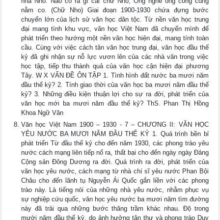
nhà Nho: Nào có ra gì cái chữ Nho, Ông nghè ông cống cũng
nằm co. (Chữ Nho) Giai đoạn 1900-1930 chứa đựng bước
chuyển lớn của lịch sử văn học dân tộc. Từ nền văn học trung
đại mang tính khu vực, văn học Việt Nam đã chuyển mình để
phát triển theo hướng một nền văn học hiện đại, mang tính toàn
cầu. Cùng với việc cách tân văn học trung đại, văn học đầu thế
kỷ đã ghi nhận sự nỗ lực vươn lên của các nhà văn trong việc
học tập, tiếp thu thành quả của văn học cận hiện đại phương
Tây. W X VẤN ĐỀ ÔN TẬP 1. Tình hình đất nước ba mươi năm
đầu thế kỷ? 2. Tính giao thời của văn học ba mươi năm đầu thế
kỷ? 3. Những điều kiện thuận lợi cho sự ra đời, phát triển của
văn học mới ba mươi năm đầu thế kỷ? ThS. Phan Thị Hồng
Khoa Ngữ Văn
Văn học Việt Nam 1900 – 1930 - 7 – CHƯƠNG II: VĂN HỌC
YÊU NƯỚC BA MƯƠI NĂM ĐẦU THẾ KỶ 1. Quá trình bền bỉ
phát triển Từ đầu thế kỷ cho đến năm 1930, các phong trào yêu
nước cách mạng liên tiếp nổ ra, thất bại cho đến ngày ngày Đảng
Cộng sản Đông Dương ra đời. Quá trình ra đời, phát triển của
văn học yêu nước, cách mạng từ nhà chí sĩ yêu nước Phan Bội
Châu cho đến lãnh tụ Nguyễn Ái Quốc gắn liền với các phong
trào này. Là tiếng nói của những nhà yêu nước, nhằm phục vụ
sự nghiệp cứu quốc, văn học yêu nước ba mươi năm tìm đường
này đã trải qua những bước thăng trầm khác nhau. Độ trong
mười năm đầu thế kỷ, do ảnh hưởng tân thư và phong trào Duy