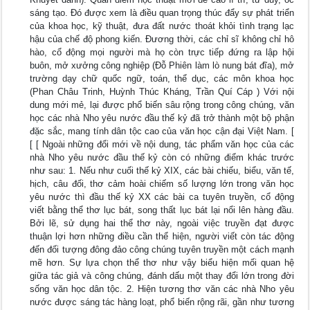
sáng tạo. Đó được xem là điều quan trọng thúc đẩy sự phát triển
của khoa học, kỹ thuật, đưa đất nước thoát khỏi tình trạng lạc
hậu của chế độ phong kiến. Đương thời, các chỉ sĩ không chỉ hô
hào, cổ động mọi người mà họ còn trực tiếp đứng ra lập hội
buôn, mở xưởng công nghiệp (Đỗ Phiên làm lò nung bát đĩa), mở
trường dạy chữ quốc ngữ, toán, thể dục, các môn khoa học
(Phan Châu Trinh, Huỳnh Thúc Kháng, Trần Quí Cáp ) Với nội
dung mới mẻ, lại được phổ biến sâu rộng trong công chúng, văn
học các nhà Nho yêu nước đầu thế kỷ đã trở thành một bộ phận
đặc sắc, mang tính dân tộc cao của văn học cận đại Việt Nam. [
[ [ Ngoài những đổi mới về nội dung, tác phẩm văn học của các
nhà Nho yêu nước đầu thế kỷ còn có những điểm khác trước
như sau: 1. Nếu như cuối thế kỷ XIX, các bài chiếu, biểu, văn tế,
hịch, câu đối, thơ cảm hoài chiếm số lượng lớn trong văn học
yêu nước thì đầu thế kỷ XX các bài ca tuyên truyền, cổ động
viết bằng thể thơ lục bát, song thất lục bát lại nổi lên hàng đầu.
Bởi lẽ, sử dụng hai thể thơ này, ngoài việc truyền đạt được
thuận lợi hơn những điều cần thể hiện, người viết còn tác động
đến đối tượng đông đảo công chúng tuyên truyền một cách mạnh
mẽ hơn. Sự lựa chọn thể thơ như vậy biểu hiện mối quan hệ
giữa tác giả và công chúng, đánh dấu một thay đổi lớn trong đời
sống văn học dân tộc. 2. Hiện tương thơ văn các nhà Nho yêu
nước được sáng tác hàng loạt, phổ biến rộng rãi, gần như tương