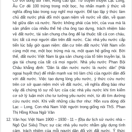
Cơ với dòng dõi Tiên, Rồng cao quí. Từ truyền thuyết Lạc Long,
Âu Cơ đẻ 100 trứng trong một bọc, họ nhấn mạnh ý thức về
nghĩa đồng bào trong suy nghĩ mọi người. Để tạo lập ý thức làm
chủ đất nước phải đổi mới quan niệm về nước về dân, về quan
hệ giữa dân và nước. Nước không phải của trời, của vua mà là
sản phẩm của nhiều thế hệ cha ông tạo dựng, trách nhiệm bảo
vệ đất nước, tài sản chung cha ông để lại thuộc tất cả con cháu,
tức tất cả mọi người dân trên đất nước. Các nhà yêu nước cấp
tiến lúc bấy giờ quan niệm: dân cư trên đất nước Việt Nam vốn
cùng một mẹ, một bọc trứng mà ra, một quan hệ giống nòi. Bởi
thế, đất nước Việt Nam là gia sản chung của tổ tiên truyền lại, là
gia tài chung của tất cả mọi người. Nhà yêu nước Phan Bội
Châu khẳng định: “Dân là dân nước nước là nước dân” (Hải
ngoại huyết thư) để nhấn mạnh vai trò làm chủ của người dân đối
với đất nước. Việc tạo dựng lòng yêu nước, ý thức cứu nước
trên cơ sở quan niệm mới về đất nước, về nghĩa đồng bào như
vậy đã chứng tỏ sự nỗ lực của các nhà yêu nước khi tìm kiếm
cơ sở lý luận mới cho tư tưởng yêu nước mới, từ đó tìm đường
cứu nước mới. Khi viết những câu thơ như: Hồn xưa dòng dõi
Lạc – Long, Con nhà Nam Việt người trong giống nòi ThS. Phan
Thị Hồng Khoa Ngữ Văn
Văn học Việt Nam 1900 – 1930 - 11 – (Địa dư lịch sử nước nhà –
Ngô Quí Siêu) Thực sự các nhà yêu nước nhằm gây dựng tình
cảm, trách nhiệm của mỗi người dân đối với đất nước. Ý thức