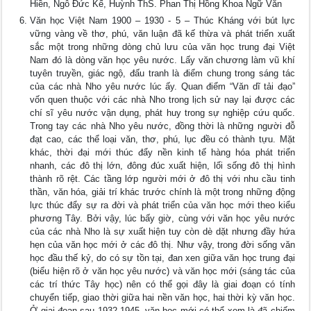
Hiền, Ngô Đức Kế, Huỳnh ThS. Phan Thị Hồng Khoa Ngữ Văn
Văn học Việt Nam 1900 – 1930 - 5 – Thúc Kháng với bút lực
vững vàng về thơ, phú, văn luận đã kế thừa và phát triển xuất
sắc một trong những dòng chủ lưu của văn học trung đại Việt
Nam đó là dòng văn học yêu nước. Lấy văn chương làm vũ khí
tuyên truyền, giác ngộ, đấu tranh là điểm chung trong sáng tác
của các nhà Nho yêu nước lúc ấy. Quan điểm “Văn dĩ tải đạo”
vốn quen thuộc với các nhà Nho trong lịch sử nay lại được các
chí sĩ yêu nước vận dụng, phát huy trong sự nghiệp cứu quốc.
Trong tay các nhà Nho yêu nước, đồng thời là những người đỗ
đạt cao, các thể loại văn, thơ, phú, lục đều có thành tựu. Mặt
khác, thời đại mới thúc đẩy nền kinh tế hàng hóa phát triển
nhanh, các đô thị lớn, đông đúc xuất hiện, lối sống đô thị hình
thành rõ rệt. Các tầng lớp người mới ở đô thị với nhu cầu tinh
thần, văn hóa, giải trí khác trước chính là một trong những động
lực thúc đẩy sự ra đời và phát triển của văn học mới theo kiểu
phương Tây. Bởi vậy, lúc bấy giờ, cùng với văn học yêu nước
của các nhà Nho là sự xuất hiện tuy còn dè dặt nhưng đầy hứa
hẹn của văn học mới ở các đô thị. Như vậy, trong đời sống văn
học đầu thế kỷ, do có sự tồn tại, đan xen giữa văn học trung đại
(biểu hiện rõ ở văn học yêu nước) và văn học mới (sáng tác của
các trí thức Tây học) nên có thể gọi đây là giai đoạn có tính
chuyển tiếp, giao thời giữa hai nền văn học, hai thời kỳ văn học.
Ở giai đoạn sau 1932-1945, văn học mới có thể xem là đã chiếm