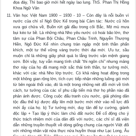
đọa đày, Thì bao giờ mới hết ngày lao lung. ThS. Phan Thị Hồng
Khoa Ngữ Văn
Văn học Việt Nam 1900 – 1930 - 10 – Còn đây là nỗi buồn vì
nước của chí sĩ Ngô Đức Kế trong bài Cảm tác: Nước cũ hồn
xưa gọi chửa về, Buồn rứt gãi đầu trong cõi Bắc, Mịt mù mưa
bụi kéo tư bề. Là những nhà Nho yêu nước có hoài bão lớn, thơ
tâm sự của Phan Bội Châu, Phan Châu Trinh, Nguyễn Thượng
Hiền, Ngô Đức Kế nhìn chung tràn ngập một tinh thần phấn
khích, một tư thế vững vàng trước thời đại mới. Ưu tư, sầu
muộn chỉ là những giây phút quá lo lắng trước vận mệnh giang
sơn. Bởi vậy, tuy vẫn mang tính chất “thi ngôn chí” nhưng mảng
thơ này của họ đã mang một sắc thái tinh thần, tư tưởng mới,
khác với các nhà Nho lớp trước. Có khả năng hoạt động trong
một không gian rộng lớn, tích cực tiếp nhận những luồng gió mới
từ bên ngoài thổi vào, đó là một trong những nét đổi mới về tính
cách, tư tưởng của các sĩ phu cấp tiến mà thơ họ phần nào đã
phản ánh được. Công cuộc đấu tranh cứu nước, giải phóng dân
tộc đầu thế kỷ được đẩy lên một bước mới nhờ vào nỗ lực đổi
mới ấy của họ. b) Tư tưởng mới, duy tân để tự cường, giành
độc lập + Tạo lập ý thức làm chủ đất nước Để cổ động cho ý
thức trách nhiệm mới của dân đối với nước, các chí sĩ đã viện
dẫn những truyền thuyết về dòng giống chung của người Việt đối
với những nhân vật nửa thực nửa huyền thoại như Lạc Long, Âu