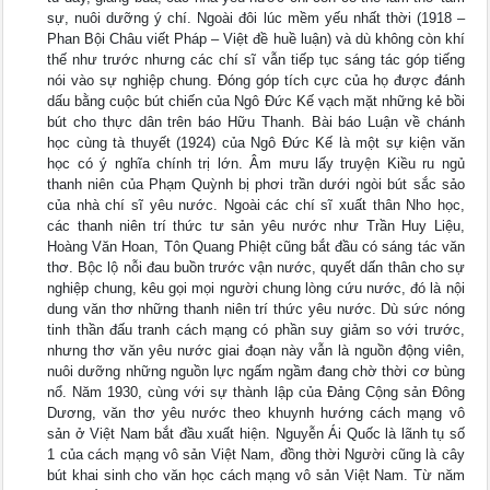
sự, nuôi dưỡng ý chí. Ngoài đôi lúc mềm yếu nhất thời (1918 –
Phan Bội Châu viết Pháp – Việt đề huề luận) và dù không còn khí
thế như trước nhưng các chí sĩ vẫn tiếp tục sáng tác góp tiếng
nói vào sự nghiệp chung. Đóng góp tích cực của họ được đánh
dấu bằng cuộc bút chiến của Ngô Đức Kế vạch mặt những kẻ bồi
bút cho thực dân trên báo Hữu Thanh. Bài báo Luận về chánh
học cùng tà thuyết (1924) của Ngô Đức Kế là một sự kiện văn
học có ý nghĩa chính trị lớn. Âm mưu lấy truyện Kiều ru ngủ
thanh niên của Phạm Quỳnh bị phơi trần dưới ngòi bút sắc sảo
của nhà chí sĩ yêu nước. Ngoài các chí sĩ xuất thân Nho học,
các thanh niên trí thức tư sản yêu nước như Trần Huy Liệu,
Hoàng Văn Hoan, Tôn Quang Phiệt cũng bắt đầu có sáng tác văn
thơ. Bộc lộ nỗi đau buồn trước vận nước, quyết dấn thân cho sự
nghiệp chung, kêu gọi mọi người chung lòng cứu nước, đó là nội
dung văn thơ những thanh niên trí thức yêu nước. Dù sức nóng
tinh thần đấu tranh cách mạng có phần suy giảm so với trước,
nhưng thơ văn yêu nước giai đoạn này vẫn là nguồn động viên,
nuôi dưỡng những nguồn lực ngấm ngầm đang chờ thời cơ bùng
nổ. Năm 1930, cùng với sự thành lập của Đảng Cộng sản Đông
Dương, văn thơ yêu nước theo khuynh hướng cách mạng vô
sản ở Việt Nam bắt đầu xuất hiện. Nguyễn Ái Quốc là lãnh tụ số
1 của cách mạng vô sản Việt Nam, đồng thời Người cũng là cây
bút khai sinh cho văn học cách mạng vô sản Việt Nam. Từ năm