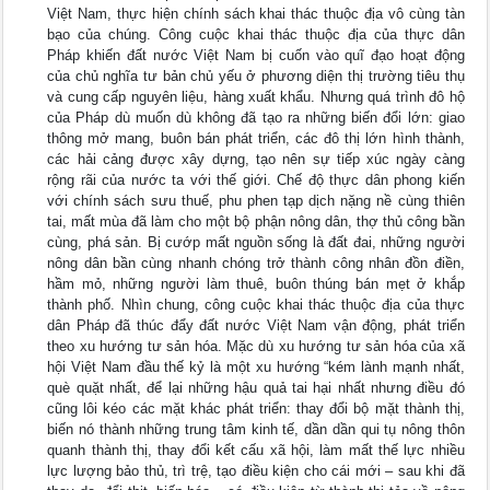
Việt Nam, thực hiện chính sách khai thác thuộc địa vô cùng tàn
bạo của chúng. Công cuộc khai thác thuộc địa của thực dân
Pháp khiến đất nước Việt Nam bị cuốn vào quĩ đạo hoạt động
của chủ nghĩa tư bản chủ yếu ở phương diện thị trường tiêu thụ
và cung cấp nguyên liệu, hàng xuất khẩu. Nhưng quá trình đô hộ
của Pháp dù muốn dù không đã tạo ra những biến đổi lớn: giao
thông mở mang, buôn bán phát triển, các đô thị lớn hình thành,
các hải cảng được xây dựng, tạo nên sự tiếp xúc ngày càng
rộng rãi của nước ta với thế giới. Chế độ thực dân phong kiến
với chính sách sưu thuế, phu phen tạp dịch nặng nề cùng thiên
tai, mất mùa đã làm cho một bộ phận nông dân, thợ thủ công bần
cùng, phá sản. Bị cướp mất nguồn sống là đất đai, những người
nông dân bần cùng nhanh chóng trở thành công nhân đồn điền,
hầm mỏ, những người làm thuê, buôn thúng bán mẹt ở khắp
thành phố. Nhìn chung, công cuộc khai thác thuộc địa của thực
dân Pháp đã thúc đẩy đất nước Việt Nam vận động, phát triển
theo xu hướng tư sản hóa. Mặc dù xu hướng tư sản hóa của xã
hội Việt Nam đầu thế kỷ là một xu hướng “kém lành mạnh nhất,
què quặt nhất, để lại những hậu quả tai hại nhất nhưng điều đó
cũng lôi kéo các mặt khác phát triển: thay đổi bộ mặt thành thị,
biến nó thành những trung tâm kinh tế, dần dần qui tụ nông thôn
quanh thành thị, thay đổi kết cấu xã hội, làm mất thế lực nhiều
lực lượng bảo thủ, trì trệ, tạo điều kiện cho cái mới – sau khi đã