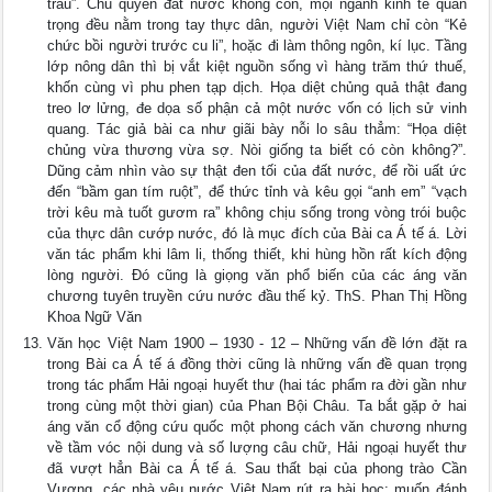
trâu”. Chủ quyền đất nước không còn, mọi ngành kinh tế quan
trọng đều nằm trong tay thực dân, người Việt Nam chỉ còn “Kẻ
chức bồi người trước cu li”, hoặc đi làm thông ngôn, kí lục. Tầng
lớp nông dân thì bị vắt kiệt nguồn sống vì hàng trăm thứ thuế,
khốn cùng vì phu phen tạp dịch. Họa diệt chủng quả thật đang
treo lơ lửng, đe dọa số phận cả một nước vốn có lịch sử vinh
quang. Tác giả bài ca như giãi bày nỗi lo sâu thẳm: “Họa diệt
chủng vừa thương vừa sợ. Nòi giống ta biết có còn không?”.
Dũng cảm nhìn vào sự thật đen tối của đất nước, để rồi uất ức
đến “bầm gan tím ruột”, để thức tỉnh và kêu gọi “anh em” “vạch
trời kêu mà tuốt gươm ra” không chịu sống trong vòng trói buộc
của thực dân cướp nước, đó là mục đích của Bài ca Á tế á. Lời
văn tác phẩm khi lâm li, thống thiết, khi hùng hồn rất kích động
lòng người. Đó cũng là giọng văn phổ biến của các áng văn
chương tuyên truyền cứu nước đầu thế kỷ. ThS. Phan Thị Hồng
Khoa Ngữ Văn
Văn học Việt Nam 1900 – 1930 - 12 – Những vấn đề lớn đặt ra
trong Bài ca Á tế á đồng thời cũng là những vấn đề quan trọng
trong tác phẩm Hải ngoại huyết thư (hai tác phẩm ra đời gần như
trong cùng một thời gian) của Phan Bội Châu. Ta bắt gặp ở hai
áng văn cổ động cứu quốc một phong cách văn chương nhưng
về tầm vóc nội dung và số lượng câu chữ, Hải ngoại huyết thư
đã vượt hẳn Bài ca Á tế á. Sau thất bại của phong trào Cần
Vương, các nhà yêu nước Việt Nam rút ra bài học: muốn đánh