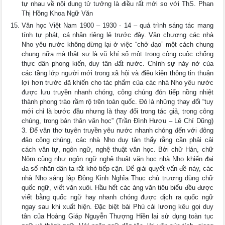
tự nhau về nội dung tử tưởng là điều rất mới so với ThS. Phan
Thị Hồng Khoa Ngữ Văn
Văn học Việt Nam 1900 – 1930 - 14 – quá trình sáng tác mang
tính tự phát, cá nhân riêng lẻ trước đây. Văn chương các nhà
Nho yêu nước không dừng lại ở việc “chở đạo” một cách chung
chung nữa mà thật sự là vũ khí số một trong công cuộc chống
thực dân phong kiến, duy tân đất nước. Chính sự nảy nở của
các tầng lớp người mới trong xã hội và điều kiện thông tin thuận
lợi hơn trước đã khiến cho tác phẩm của các nhà Nho yêu nước
được lưu truyền nhanh chóng, công chúng đón tiếp nồng nhiệt
thành phong trào rầm rộ trên toàn quốc. Đó là những thay đổi “tuy
mới chỉ là bước đầu nhưng là thay đổi trong tác giả, trong công
chúng, trong bản thân văn học” (Trần Đình Hượu – Lê Chí Dũng)
3. Để văn thơ tuyên truyền yêu nước nhanh chóng đến với đông
đảo công chúng, các nhà Nho duy tân thấy rằng cần phải cải
cách văn tự, ngôn ngữ, nghệ thuật văn học. Bởi chữ Hán, chữ
Nôm cũng như ngôn ngữ nghệ thuật văn học nhà Nho khiến đại
đa số nhân dân ta rất khó tiếp cận. Để giải quyết vấn đề này, các
nhà Nho sáng lập Đông Kinh Nghĩa Thục chủ trương dùng chữ
quốc ngữ, viết văn xuôi. Hầu hết các áng văn tiêu biểu đều được
viết bằng quốc ngữ hay nhanh chóng được dịch ra quốc ngữ
ngay sau khi xuất hiện. Đặc biệt bài Phú cải lương kêu gọi duy
tân của Hoàng Giáp Nguyễn Thượng Hiền lại sử dụng toàn tục