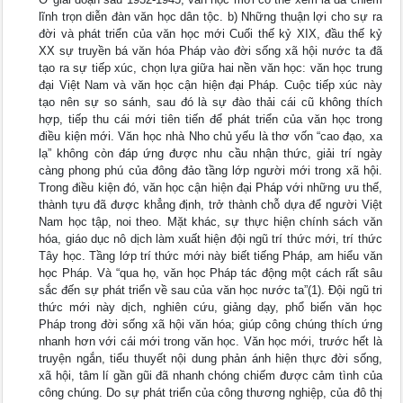
lĩnh trọn diễn đàn văn học dân tộc. b) Những thuận lợi cho sự ra
đời và phát triển của văn học mới Cuối thế kỷ XIX, đầu thế kỷ
XX sự truyền bá văn hóa Pháp vào đời sống xã hội nước ta đã
tạo ra sự tiếp xúc, chọn lựa giữa hai nền văn học: văn học trung
đại Việt Nam và văn học cận hiện đại Pháp. Cuộc tiếp xúc này
tạo nên sự so sánh, sau đó là sự đào thải cái cũ không thích
hợp, tiếp thu cái mới tiên tiến để phát triển của văn học trong
điều kiện mới. Văn học nhà Nho chủ yếu là thơ vốn “cao đạo, xa
lạ” không còn đáp ứng được nhu cầu nhận thức, giải trí ngày
càng phong phú của đông đảo tầng lớp người mới trong xã hội.
Trong điều kiện đó, văn học cận hiện đại Pháp với những ưu thế,
thành tựu đã được khẳng định, trở thành chỗ dựa để người Việt
Nam học tập, noi theo. Mặt khác, sự thực hiện chính sách văn
hóa, giáo dục nô dịch làm xuất hiện đội ngũ trí thức mới, trí thức
Tây học. Tầng lớp trí thức mới này biết tiếng Pháp, am hiểu văn
học Pháp. Và “qua họ, văn học Pháp tác động một cách rất sâu
sắc đến sự phát triển về sau của văn học nước ta”(1). Đội ngũ tri
thức mới này dịch, nghiên cứu, giảng dạy, phổ biến văn học
Pháp trong đời sống xã hội văn hóa; giúp công chúng thích ứng
nhanh hơn với cái mới trong văn học. Văn học mới, trước hết là
truyện ngắn, tiểu thuyết nội dung phản ánh hiện thực đời sống,
xã hội, tâm lí gần gũi đã nhanh chóng chiếm được cảm tình của
công chúng. Do sự phát triển của công thương nghiệp, của đô thị