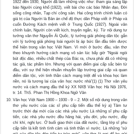
1922 đến 1930, Người đã làm những việc như: tham gia sáng lập
báo Người cùng khổ (1922), viết bài cho các báo Nhân đạo, Đời
sống công nhân, Tạp chí công sản. Hai công trình chính luận có
giá trị của Người là Bản án chế độ thực dân Pháp viết ở Pháp và
cuốn Đường Kách mệnh viết ở Trung Quốc (1927). Ngoài văn
chính luận, Người còn viết kịch, truyện ngắn, ký. Từ nội dung tư
tưởng văn thơ Nguyễn Ái Quốc, lý tưởng giải phóng dân tộc gắn
với lý tưởng giải phóng loài người bị áp bức lần đầu tiên được
thể hiện trong văn học Việt Nam. Vì mới ở bước đầu, văn thơ
theo khuynh hướng cách mạng vô sản lúc bấy giờ “Ngoài ngòi
bút độc đáo, nhiều chất thép của Bác ra, chưa phải đã có những
tác giả, tác phẩm lớn. Nhưng với quan điểm giai cấp sắc bén từ
đầu, với sự thể hiện nhuần nhuyễn lập trường giai cấp và quan
điểm dân tộc, với tinh thần cách mạng triệt để và khoa học làm
nền, nó là tương lai của văn học nước nhà”(1) (1) Thơ văn yêu
nước và cách mạng đầu thế kỷ XX NXB Văn học Hà Nội 1976,
tr. 14. ThS. Phan Thị Hồng Khoa Ngữ Văn
Văn học Việt Nam 1900 – 1930 - 9 – 2. Một số nội dung trong văn
thơ yêu nước của các sĩ phu cấp tiến đầu thế kỷ a) Tâm tư
trước thời đại mới của các nhà yêu nước Là những sĩ phu cấp
tiến, các nhà yêu nước đều hăng hái, yêu đời, yêu nước, đầy
chí khí, nghị lực. Ở buổi giao thời của đất nước, tầng lớp sĩ phu
cấp tiến là kết tinh tình cảm và tinh thần vì nước. Là những “sứ
giả của dân tộc đón tiếp tư trào mới”, văn thơ là nơi để họ gửi