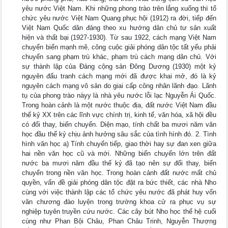
yêu nước Việt Nam. Khi những phong trào trên lắng xuống thì tổ
chức yêu nước Việt Nam Quang phục hội (1912) ra đời, tiếp đến
Việt Nam Quốc dân đảng theo xu hướng dân chủ tư sản xuất
hiện và thất bại (1927-1930). Từ sau 1922, cách mạng Việt Nam
chuyển biến mạnh mẽ, công cuộc giải phóng dân tộc tất yếu phải
chuyển sang phạm trù khác, phạm trù cách mạng dân chủ. Với
sự thành lập của Đảng cộng sản Đông Dương (1930) một kỷ
nguyên đấu tranh cách mạng mới đã được khai mở, đó là kỷ
nguyên cách mạng vô sản do giai cấp công nhân lãnh đạo. Lãnh
tụ của phong trào nàyy là nhà yêu nước lỗi lạc Nguyễn Ái Quốc.
Trong hoàn cảnh là một nước thuộc địa, đất nước Việt Nam đầu
thế kỷ XX trên các lĩnh vực chính trị, kinh tế, văn hóa, xã hội đều
có đổi thay, biến chuyển. Diện mạo, tính chất ba mươi năm văn
học đầu thế kỷ chịu ảnh hưởng sâu sắc của tình hình đó. 2. Tình
hình văn học a) Tính chuyển tiếp, giao thời hay sự đan xen giữa
hai nền văn học cũ và mới. Những biến chuyển lớn trên đất
nước ba mươi năm đầu thế kỷ đã tạo nên sự đổi thay, biến
chuyển trong nền văn học. Trong hoàn cảnh đất nước mất chủ
quyền, vấn đề giải phóng dân tộc đặt ra bức thiết, các nhà Nho
cùng với việc thành lập các tổ chức yêu nước đã phát huy vốn
văn chương đào luyện trong trường khoa cử ra phục vụ sự
nghiệp tuyên truyền cứu nước. Các cây bút Nho học thế hệ cuối
cùng như Phan Bội Châu, Phan Châu Trinh, Nguyễn Thượng