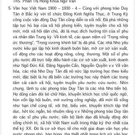
ThS. Phan Thị Hồng Khoa Ngữ Văn
Văn học Việt Nam 1900 – 1930 - 4 – Cùng với phong trào Duy
Tân ở Bắc kỳ với tổ chức Đông Kinh Nghĩa Thục, ở Trung Kỳ
công cuộc vận động Duy Tân cũng diễn ra sôi nổi. Đả phá những
tập tục hủ bại của xã hội phong kiến, tuyên truyền cho xã hội
mới, một xã hội dân chủ, đó là mục đích hướng tới của sĩ phu
và nhân dân Trung kỳ. Về kinh tế, các quan niệm cũ “Trọng nông
ức thương”, “Trọng vương khinh bá” bị đả phá. Các nhà Nho yêu
nước kêu gọi lập hội kinh doanh buôn bán, mở cơ sở sản xuất,
cổ động cho các hoạt động nông, công, thương. Một số sĩ phu
yêu nước đã trực tiếp điều hành các cơ sở sản xuất, kinh doanh
như Ngô Đức Kế, Đặng Nguyên Cẩn, Nguyễn Quyền v.v Về văn
hóa, các nhà Nho Duy Tân đã nô nức lập trường học theo kiểu
mới, đặc biệt là họ đã biến các trường học này thành các trung
tâm cải cách xã hội, tuyên truyền yêu nước cứu nước. Nhìn
chung, lãnh tụ các phong trào Duy Tân là các nhà Nho tiến bộ.
Họ dũng cảm đòi bỏ chữ Hán, khuyến khích học chữ quốc ngữ,
hùn vốn lập hội buôn, mở xưởng công nghiệp, đổi mới lối sống
như hạn chế cúng tế, xôi thịt, biếu xén, khuyến khích tập thể
dục, hớt tóc ngắn, bỏ nhuộm răng v.v Những phong trào Duy tân
do các sĩ phu yêu nước, tiến bộ lãnh đạo đã khuấy động đời
sống chính trị, xã hội Việt Nam suốt trong thập kỷ thứ nhất của
thế kỷ XX. Đó là cơ sở thực tế cho một giai đoạn văn học yêu
nước phong phú, hào hùng, tha thiết nhất trong lịch sử văn học