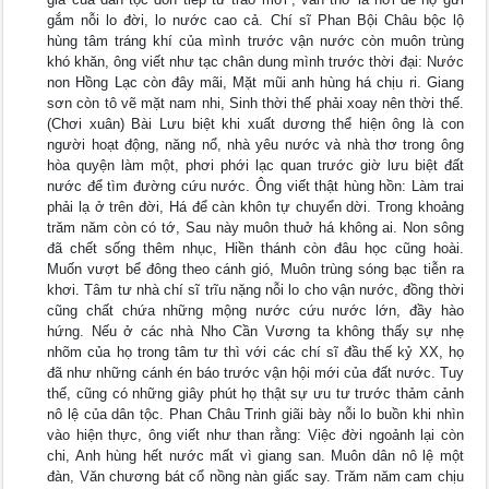
gắm nỗi lo đời, lo nước cao cả. Chí sĩ Phan Bội Châu bộc lộ
hùng tâm tráng khí của mình trước vận nước còn muôn trùng
khó khăn, ông viết như tạc chân dung mình trước thời đại: Nước
non Hồng Lạc còn đây mãi, Mặt mũi anh hùng há chịu ri. Giang
sơn còn tô vẽ mặt nam nhi, Sinh thời thế phải xoay nên thời thế.
(Chơi xuân) Bài Lưu biệt khi xuất dương thể hiện ông là con
người hoạt động, năng nổ, nhà yêu nước và nhà thơ trong ông
hòa quyện làm một, phơi phới lạc quan trước giờ lưu biệt đất
nước để tìm đường cứu nước. Ông viết thật hùng hồn: Làm trai
phải lạ ở trên đời, Há để càn khôn tự chuyển dời. Trong khoảng
trăm năm còn có tớ, Sau này muôn thuở há không ai. Non sông
đã chết sống thêm nhục, Hiền thánh còn đâu học cũng hoài.
Muốn vượt bể đông theo cánh gió, Muôn trùng sóng bạc tiễn ra
khơi. Tâm tư nhà chí sĩ trĩu nặng nỗi lo cho vận nước, đồng thời
cũng chất chứa những mộng nước cứu nước lớn, đầy hào
hứng. Nếu ở các nhà Nho Cần Vương ta không thấy sự nhẹ
nhõm của họ trong tâm tư thì với các chí sĩ đầu thế kỷ XX, họ
đã như những cánh én báo trước vận hội mới của đất nước. Tuy
thế, cũng có những giây phút họ thật sự ưu tư trước thảm cảnh
nô lệ của dân tộc. Phan Châu Trinh giãi bày nỗi lo buồn khi nhìn
vào hiện thực, ông viết như than rằng: Việc đời ngoảnh lại còn
chi, Anh hùng hết nước mất vì giang san. Muôn dân nô lệ một
đàn, Văn chương bát cổ nồng nàn giấc say. Trăm năm cam chịu