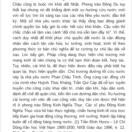
Châu cũng bị buộc rời khỏi đất Nhật. Phong trào Đông Du tuy
thất bại nhưng nó đã khẳng định một xu hướng cứu nước mới
với nỗ lực tìm tòi sáng tạo của các nhà Nho yêu nước đầu thế
kỷ. Một số nhà yêu nước khác lại thấy rằng bạo động giành
chính quyền lúc bấy giờ là việc hết sức khó khăn. Cầu viện thì
chắc chắn sẽ lâm vào cảnh “đổi chủ mà vẫn làm đầy tớ”. Vì thế,
cách duy nhất để khôi phục chủ quyền đất nước là vận đ6ọng
nhân dân cách tân văn hóa, tư tưởng, sinh hoạt, kinh tế theo
phương thức tư bản chủ nghĩa để tự cường tự chủ lâu dài về
sau. Lúc bấy giờ, Pháp cũng đang thực hiện chủ trương mở
mang kinh tế nên chúng ta có thể tạm thời đoàn kết, hợp tác.
Tuy nhiên, cái khó là, để thực hiện được điều này phải triệt hạ
quan lại, thực hiện quyền dân. Chủ trương đường lối cứu nước
này là nhà yêu nước Phan Châu Trinh. Ông cùng các đồng chí
của mình như Huỳnh Thúc Kháng, Trần Quí Cáp đã nỗ lực tuyên
truyền cho công cuộc khai dân trí, chấn dân khí, hậu dân sinh,
đánh đổ chế độ quân chủ, tiến lên con đường dân chủ. Xu hướng
cải lương với việc đề cao công việc duy tân còn được thể hiện
rõ ở phong trào Đông Kinh Nghĩa Thục. Các sĩ phu Đông Kinh
Nghĩa Thục vừa hô hào thực nghiệp, chấn hưng kinh tế vừa trực
tiếp tham gia hoạt động công thương, mở xưởng, thành lập hãng
buôn để cổ động hàng trong nước. (1) Trần Đình Hượu – Lê Chí
Dũng,Văn học Việt Nam 1900-1930, NXB Giáo dục 1996, tr. 12.