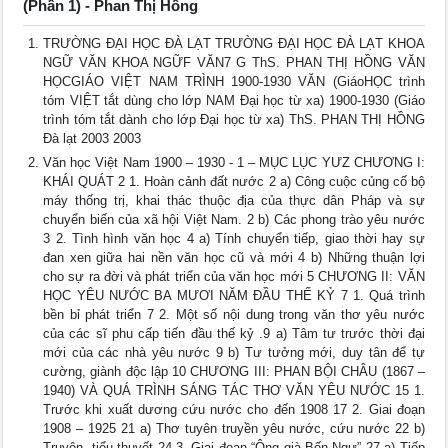
(Phần 1) - Phan Thị Hồng
TRƯỜNG ĐẠI HỌC ĐÀ LẠT TRƯỜNG ĐẠI HỌC ĐÀ LẠT KHOA
NGỮ VĂN KHOA NGỮF VĂN7 G ThS. PHAN THỊ HỒNG VĂN
HỌCGIÁO VIỆT NAM TRÌNH 1900-1930 VĂN (GiáoHỌC trình
tóm VIỆT tắt dùng cho lớp NAM Đại học từ xa) 1900-1930 (Giáo
trình tóm tắt dành cho lớp Đại học từ xa) ThS. PHAN THỊ HỒNG
Đà lạt 2003 2003
Văn học Việt Nam 1900 – 1930 - 1 – MỤC LỤC YƯZ CHƯƠNG I:
KHÁI QUÁT 2 1. Hoàn cảnh đất nước 2 a) Công cuộc củng cố bộ
máy thống trị, khai thác thuộc địa của thực dân Pháp và sự
chuyển biến của xã hội Việt Nam. 2 b) Các phong trào yêu nước
3 2. Tình hình văn học 4 a) Tính chuyển tiếp, giao thời hay sự
đan xen giữa hai nền văn học cũ và mới 4 b) Những thuận lợi
cho sự ra đời và phát triển của văn học mới 5 CHƯƠNG II: VĂN
HỌC YÊU NƯỚC BA MƯƠI NĂM ĐẦU THẾ KỶ 7 1. Quá trình
bền bỉ phát triển 7 2. Một số nội dung trong văn thơ yêu nước
của các sĩ phu cấp tiến đầu thế kỷ .9 a) Tâm tư trước thời đại
mới của các nhà yêu nước 9 b) Tư tưởng mới, duy tân để tự
cường, giành độc lập 10 CHƯƠNG III: PHAN BỘI CHÂU (1867 –
1940) VÀ QUÁ TRÌNH SÁNG TÁC THƠ VĂN YÊU NƯỚC 15 1.
Trước khi xuất dương cứu nước cho đến 1908 17 2. Giai đoạn
1908 – 1925 21 a) Thơ tuyên truyền yêu nước, cứu nước 22 b)
Truyện, tiểu thuyết 24 3. Giai đoạn “Ông già Bến Ngự” 27 a) Tiếp