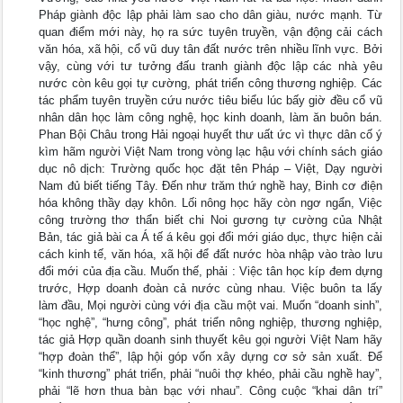
Pháp giành độc lập phải làm sao cho dân giàu, nước mạnh. Từ
quan điểm mới này, họ ra sức tuyên truyền, vận động cải cách
văn hóa, xã hội, cổ vũ duy tân đất nước trên nhiều lĩnh vực. Bởi
vậy, cùng với tư tưởng đấu tranh giành độc lập các nhà yêu
nước còn kêu gọi tự cường, phát triển công thương nghiệp. Các
tác phẩm tuyên truyền cứu nước tiêu biểu lúc bấy giờ đều cổ vũ
nhân dân học làm công nghệ, học kinh doanh, làm ăn buôn bán.
Phan Bội Châu trong Hải ngoại huyết thư uất ức vì thực dân cố ý
kìm hãm người Việt Nam trong vòng lạc hậu với chính sách giáo
dục nô dịch: Trường quốc học đặt tên Pháp – Việt, Dạy người
Nam đủ biết tiếng Tây. Đến như trăm thứ nghề hay, Binh cơ điện
hóa không thầy dạy khôn. Lối nông học hãy còn ngơ ngẩn, Việc
công trường thơ thẩn biết chi Noi gương tự cường của Nhật
Bản, tác giả bài ca Á tế á kêu gọi đổi mới giáo dục, thực hiện cải
cách kinh tế, văn hóa, xã hội để đất nước hòa nhập vào trào lưu
đổi mới của địa cầu. Muốn thế, phải : Việc tân học kíp đem dựng
trước, Hợp doanh đoàn cả nước cùng nhau. Việc buôn ta lấy
làm đầu, Mọi người cùng với địa cầu một vai. Muốn “doanh sinh”,
“học nghệ”, “hưng công”, phát triển nông nghiệp, thương nghiệp,
tác giả Hợp quần doanh sinh thuyết kêu gọi người Việt Nam hãy
“hợp đoàn thể”, lập hội góp vốn xây dựng cơ sở sản xuất. Để
“kinh thương” phát triển, phải “nuôi thợ khéo, phải cầu nghề hay”,
phải “lẽ hơn thua bàn bạc với nhau”. Công cuộc “khai dân trí”