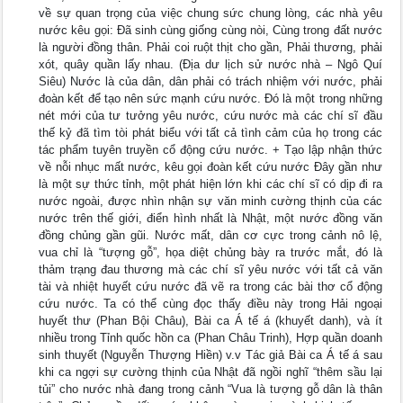
về sự quan trọng của việc chung sức chung lòng, các nhà yêu
nước kêu gọi: Đã sinh cùng giống cùng nòi, Cùng trong đất nước
là người đồng thân. Phải coi ruột thịt cho gần, Phải thương, phải
xót, quây quần lấy nhau. (Địa dư lịch sử nước nhà – Ngô Quí
Siêu) Nước là của dân, dân phải có trách nhiệm với nước, phải
đoàn kết để tạo nên sức mạnh cứu nước. Đó là một trong những
nét mới của tư tưởng yêu nước, cứu nước mà các chí sĩ đầu
thế kỷ đã tìm tòi phát biểu với tất cả tình cảm của họ trong các
tác phẩm tuyên truyền cổ động cứu nước. + Tạo lập nhận thức
về nỗi nhục mất nước, kêu gọi đoàn kết cứu nước Đây gần như
là một sự thức tỉnh, một phát hiện lớn khi các chí sĩ có dịp đi ra
nước ngoài, được nhìn nhận sự văn minh cường thịnh của các
nước trên thế giới, điển hình nhất là Nhật, một nước đồng văn
đồng chủng gần gũi. Nước mất, dân cơ cực trong cảnh nô lệ,
vua chỉ là “tượng gỗ”, họa diệt chủng bày ra trước mắt, đó là
thảm trạng đau thương mà các chí sĩ yêu nước với tất cả văn
tài và nhiệt huyết cứu nước đã vẽ ra trong các bài thơ cổ động
cứu nước. Ta có thể cùng đọc thấy điều này trong Hải ngoại
huyết thư (Phan Bội Châu), Bài ca Á tế á (khuyết danh), và ít
nhiều trong Tỉnh quốc hồn ca (Phan Châu Trinh), Hợp quần doanh
sinh thuyết (Nguyễn Thượng Hiền) v.v Tác giả Bài ca Á tế á sau
khi ca ngợi sự cường thịnh của Nhật đã ngồi nghĩ “thêm sầu lại
tủi” cho nước nhà đang trong cảnh “Vua là tượng gỗ dân là thân