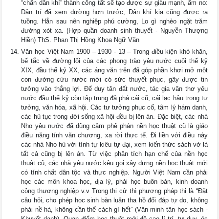
“chấn dân khí” thành công tất sẽ tạo được sự giàu mạnh, ấm no:
Dân trí đã xem dường hơn trước, Dân khí kia cũng được ra
tuồng. Hẳn sau nên nghiệp phú cường, Lo gì nghèo ngặt trăm
đường xót xa. (Hợp quần doanh sinh thuyết - Nguyễn Thượng
Hiền) ThS. Phan Thị Hồng Khoa Ngữ Văn
Văn học Việt Nam 1900 – 1930 - 13 – Trong điều kiện khó khăn,
bế tắc về đường lối của các phong trào yêu nước cuối thế kỷ
XIX, đầu thế kỷ XX, các áng văn trên đã góp phần khơi mở một
con đường cứu nước mới có sức thuyết phục, gây được tin
tưởng vào thắng lợi. Để duy tân đất nước, tác gia văn thơ yêu
nước đầu thế kỷ còn tập trung đả phá cái cũ, cái lạc hậu trong tư
tưởng, văn hóa, xã hội. Các tư tưởng phục cổ, tâm lý hám danh,
các hủ tục trong đời sống xã hội đều bị lên án. Đặc biệt, các nhà
Nho yêu nước đã dũng cảm phê phán nền học thuật cũ là giáo
điều nặng tính văn chương, xa rời thực tế. Đi liền với điều này
các nhà Nho hủ với tính tự kiêu tự đại, xem kiến thức sách vở là
tất cả cũng bị lên án. Từ việc phân tích hạn chế của nền học
thuật cũ, các nhà yêu nước kêu gọi xây dựng nền học thuật mới
có tính chất dân tộc và thực nghiệp. Người Việt Nam cần phải
học các môn khoa học, địa lý, phải học buôn bán, kinh doanh
công thương nghiệp v.v Trong thi cử thì phương pháp thi là “Đặt
câu hỏi, cho phép học sinh bàn luận tha hồ đối đáp tự do, không
phải nề hà, không cần thể cách gì hết” (Văn minh tân học sách -
Khuyết danh). Quan điểm học thuật mới đề cao lí trí, tư duy, óc