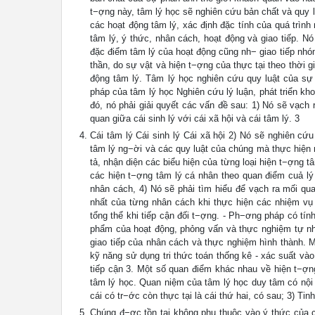
t−ợng này, tâm lý học sẽ nghiên cứu bản chất và quy lu
các hoạt động tâm lý, xác định đặc tính của quá trình
tâm lý, ý thức, nhân cách, hoạt động và giao tiếp. N
đặc điểm tâm lý của hoạt động cũng nh− giao tiếp nhóm
thần, do sự vật và hiện t−ợng của thực tại theo thời 
động tâm lý. Tâm lý học nghiên cứu quy luật của sự 
pháp của tâm lý học Nghiên cứu lý luận, phát triển k
đó, nó phải giải quyết các vấn đề sau: 1) Nó sẽ vạch
quan giữa cái sinh lý với cái xã hội và cái tâm lý. 3
Cái tâm lý Cái sinh lý Cái xã hội 2) Nó sẽ nghiên cứ
tâm lý ng−ời và các quy luật của chúng mà thực hiện 
tả, nhận diện các biểu hiện của từng loại hiện t−ợng t
các hiện t−ợng tâm lý cá nhân theo quan điểm cuả lý 
nhân cách, 4) Nó sẽ phải tìm hiểu để vạch ra mối qua
nhất của từng nhân cách khi thực hiện các nhiệm vụ
tổng thể khi tiếp cận đối t−ợng. - Ph−ơng pháp có tín
phẩm của hoạt động, phỏng vấn và thực nghiệm tự nhiê
giao tiếp của nhân cách và thực nghiệm hình thành. 
kỹ năng sử dụng tri thức toán thống kê - xác suất và
tiếp cận 3. Một số quan điểm khác nhau về hiện t−ợ
tâm lý học. Quan niệm của tâm lý học duy tâm có nội du
cái có tr−ớc còn thực tại là cái thứ hai, có sau; 3) Tin
Chúng đ−ợc tồn tại không phụ thuộc vào ý thức của con