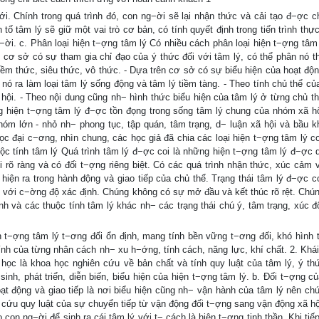
ới. Chính trong quá trình đó, con ng−ời sẽ lại nhận thức và cải tạo đ−ợc c
ố tâm lý sẽ giữ một vai trò cơ bản, có tính quyết định trong tiến trình thực
−ời. c. Phân loại hiện t−ợng tâm lý Có nhiều cách phân loại hiện t−ợng tâm
 cơ sở có sự tham gia chỉ đạo của ý thức đối với tâm lý, có thể phân nó th
iềm thức, siêu thức, vô thức. - Dựa trên cơ sở có sự biểu hiện của hoạt độn
nó ra làm loại tâm lý sống động và tâm lý tiềm tàng. - Theo tính chủ thể củ
 hội. - Theo nội dung cũng nh− hình thức biểu hiện của tâm lý ở từng chủ th
g hiện t−ợng tâm lý đ−ợc tồn đọng trong sống tâm lý chung của nhóm xã h
hóm lớn - nhỏ nh− phong tục, tập quán, tâm trạng, d− luận xã hội và bầu k
học đại c−ơng, nhìn chung, các học giả đã chia các loại hiện t−ợng tâm lý c
huộc tính tâm lý Quá trình tâm lý đ−ợc coi là những hiện t−ợng tâm lý đ−ợc 
 rõ ràng và có đối t−ợng riêng biệt. Có các quá trình nhận thức, xúc cảm v
hiện ra trong hành động và giao tiếp của chủ thể. Trạng thái tâm lý đ−ợc co
ài, với c−ờng độ xác định. Chúng không có sự mở đầu và kết thúc rõ rệt. Chú
nh và các thuộc tính tâm lý khác nh− các trạng thái chú ý, tâm trạng, xúc đ
n t−ợng tâm lý t−ơng đối ổn định, mang tính bền vững t−ơng đối, khó hình 
ính của từng nhân cách nh− xu h−ớng, tính cách, năng lực, khí chất. 2. Khái
 học là khoa học nghiên cứu về bản chất và tính quy luật của tâm lý, ý th
inh, phát triển, diễn biến, biểu hiện của hiện t−ợng tâm lý. b. Đối t−ợng củ
ạt động và giao tiếp là nơi biểu hiện cũng nh− vận hành của tâm lý nên ch
 cứu quy luật của sự chuyển tiếp từ vận động đối t−ợng sang vận động xã hội
on ng−ời để sinh ra cái tâm lý với t− cách là hiện t−ợng tinh thần. Khi tiế