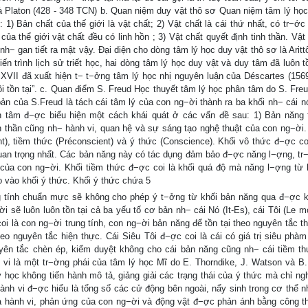
 là Platon (428 - 348 TCN) b. Quan niệm duy vật thô sơ Quan niệm tâm lý học
) Bản chất của thế giới là vật chất; 2) Vật chất là cái thứ nhất, có tr−ớc 
của thể giới vật chất đều có linh hồn ; 3) Vật chất quyết định tinh thần. Vật
nh− gan tiết ra mật vậy. Đại diện cho dòng tâm lý học duy vật thô sơ là Aritt
n trình lịch sử triết học, hai dòng tâm lý học duy vật và duy tâm đã luôn t
XVII đã xuất hiện t− t−ởng tâm lý học nhị nguyên luận của Déscartes (1569
 tôi tồn tại”. c. Quan điểm S. Freud Học thuyết tâm lý học phân tâm do S. Fre
n của S.Freud là tách cái tâm lý của con ng−ời thành ra ba khối nh− cái nó,
n tâm đ−ợc biểu hiện một cách khái quát ở các vấn đề sau: 1) Bản năng 
inh thần cũng nh− hành vi, quan hệ và sự sáng tạo nghệ thuật của con ng−ời.
), tiềm thức (Préconscient) và ý thức (Conscience). Khối vô thức đ−ợc coi
uan trọng nhất. Các bản năng này có tác dụng đảm bảo đ−ợc năng l−ợng, tr
của con ng−ời. Khối tiềm thức đ−ợc coi là khối quá độ mà năng l−ợng từ 
lao vào khối ý thức. Khối ý thức chứa 5
ng tính chuẩn mực sẽ không cho phép ý t−ởng từ khối bản năng qua đ−ợc k
 sẽ luôn luôn tồn tại cả ba yếu tố cơ bản nh− cái Nó (It-Es), cái Tôi (Le m
oi là con ng−ời trung tính, con ng−ời bản năng để tồn tại theo nguyên tắc t
heo nguyên tắc hiện thực. Cái Siêu Tôi đ−ợc coi là cái có giá trị siêu phà
yên tắc chèn ép, kiểm duyệt không cho cái bản năng cũng nh− cái tiềm t
vi là một tr−ờng phái của tâm lý học Mĩ do E. Thorndike, J. Watson và B.
 học không tiến hành mô tả, giảng giải các trạng thái của ý thức mà chỉ ng
ành vi đ−ợc hiểu là tổng số các cử động bên ngoài, nẩy sinh trong cơ thể 
của hành vi, phản ứng của con ng−ời và động vật đ−ợc phản ánh bằng công t