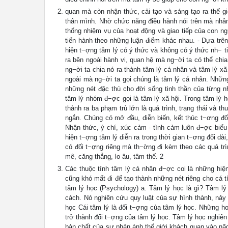
quan mà còn nhận thức, cải tạo và sáng tạo ra thế gi
thân mình. Nhờ chức năng điều hành nói trên mà nhân t
thống nhiệm vụ của hoạt động và giao tiếp của con ng
tiến hành theo những luận điểm khác nhau. - Dựa trên
hiện t−ợng tâm lý có ý thức và không có ý thức nh− t
ra bên ngoài hành vi, quan hệ mà ng−ời ta có thể chia 
ng−ời ta chia nó ra thành tâm lý cá nhân và tâm lý xã
ngoài mà ng−ời ta gọi chúng là tâm lý cá nhân. Nhữn
những nét đặc thù cho đời sống tinh thần của từng n
tâm lý nhóm đ−ợc gọi là tâm lý xã hội. Trong tâm lý 
thành ra ba phạm trù lớn là quá trình, trạng thái và t
ngắn. Chúng có mở đầu, diễn biến, kết thúc t−ơng đối
Nhận thức, ý chí, xúc cảm - tình cảm luôn đ−ợc biểu 
hiện t−ợng tâm lý diễn ra trong thời gian t−ơng đối d
có đối t−ợng riêng mà th−ờng đi kèm theo các quá trì
mê, căng thẳng, lo âu, tâm thế. 2
Các thuộc tính tâm lý cá nhân đ−ợc coi là những hiệ
cũng khó mất đi để tạo thành những nét riêng cho cá t
tâm lý học (Psychology) a. Tâm lý học là gì? Tâm lý
cách. Nó nghiên cứu quy luật của sự hình thành, nảy s
học Cái tâm lý là đối t−ợng của tâm lý học. Những ho
trở thành đối t−ợng của tâm lý học. Tâm lý học nghiên
bản chất của sự phản ánh thế giới khách quan vào não c