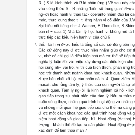
R. ( S là kích thích và R là phản ứng ) Về sau này c
vào công thức S - R những “biến số trung gian” đ−ợc
ng−ời hoặc hành vi thao tác- opéranto nhằm đáp lại c
móc, thực dụng theo t− t−ởng hành vi cổ điển của J.W
đại biểu nổi tiếng nh− J.Watson, E.Thorndike, B.Ski
bản nh− sau: 1) Nhà tâm lý học hành vi không mô tả h
trực tiếp các biểu hiện hành vi của chủ 6
thể. Hành vi đ−ợc hiểu là tổng số các cử động bên ng
Các cử động này đ−ợc thực hiện nhằm giúp cho cơ thể
vi, nhờ có cái gọi là điều kiện hoá mà cơ thể sẽ tiếp
nghĩa lý luận đối với việc xây dựng các điều kiện ch
hội cũng nh− vai trò, vị trí của kích thích, phản ứng
học trở thành một ngành khoa học khách quan. Những 
đ−ợc bản chất xã hội của nhân cách. 4. Quan điểm Ma
macxít cho rằng tâm lý, ý thức của con ng−ời là sự p
khách quan. Tâm lý ng−ời là kinh nghiệm xã hội - lịc
giao tiếp trong sự phát triển của tâm lý Nếu ta thừa 
cuộc sống thực, những quá trình hoạt động và những m
và những mối quan hệ giao tiếp của chủ thể mà càng pho
đ−ợc một cách khoa học các quá trình hoạt động và gi
niệm hoạt động và giao tiếp. b1. Hoạt động (Action) 
t−ợng - khách thể để tạo ra sản phẩm. Hoạt động đ−ợc
xác định để làm thoả mãn 7