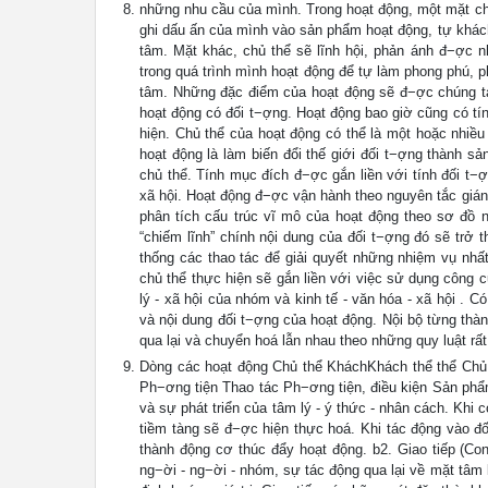
những nhu cầu của mình. Trong hoạt động, một mặt chủ
ghi dấu ấn của mình vào sản phẩm hoạt động, tự khác
tâm. Mặt khác, chủ thể sẽ lĩnh hội, phản ánh đ−ợc 
trong quá trình mình hoạt động để tự làm phong phú, ph
tâm. Những đặc điểm của hoạt động sẽ đ−ợc chúng ta 
hoạt động có đối t−ợng. Hoạt động bao giờ cũng có tính
hiện. Chủ thể của hoạt động có thể là một hoặc nhiề
hoạt động là làm biến đổi thế giới đối t−ợng thành 
chủ thể. Tính mục đích đ−ợc gắn liền với tính đối t−ợ
xã hội. Hoạt động đ−ợc vận hành theo nguyên tắc gián
phân tích cấu trúc vĩ mô của hoạt động theo sơ đồ 
“chiếm lĩnh” chính nội dung của đối t−ợng đó sẽ trở
thống các thao tác để giải quyết những nhiệm vụ nhấ
chủ thể thực hiện sẽ gắn liền với việc sử dụng công c
lý - xã hội của nhóm và kinh tế - văn hóa - xã hội . 
và nội dung đối t−ợng của hoạt động. Nội bộ từng thà
qua lại và chuyển hoá lẫn nhau theo những quy luật rấ
Dòng các hoạt động Chủ thể KháchKhách thể thể Chủ
Ph−ơng tiện Thao tác Ph−ơng tiện, điều kiện Sản phẩm 
và sự phát triển của tâm lý - ý thức - nhân cách. Khi
tiềm tàng sẽ đ−ợc hiện thực hoá. Khi tác động vào đố
thành động cơ thúc đẩy hoạt động. b2. Giao tiếp (Cont
ng−ời - ng−ời - nhóm, sự tác động qua lại về mặt tâm lý