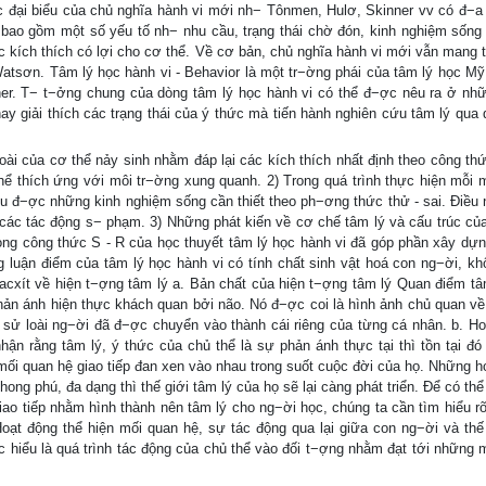
ác đại biểu của chủ nghĩa hành vi mới nh− Tônmen, Hulơ, Skinner vv có đ−a
 bao gồm một số yếu tố nh− nhu cầu, trạng thái chờ đón, kinh nghiệm sống
ác kích thích có lợi cho cơ thể. Về cơ bản, chủ nghĩa hành vi mới vẫn mang 
atsơn. Tâm lý học hành vi - Behavior là một tr−ờng phái của tâm lý học Mỹ
nner. T− t−ởng chung của dòng tâm lý học hành vi có thể đ−ợc nêu ra ở nh
ay giải thích các trạng thái của ý thức mà tiến hành nghiên cứu tâm lý qua 
oài của cơ thể nảy sinh nhằm đáp lại các kích thích nhất định theo công thứ
 thích ứng với môi tr−ờng xung quanh. 2) Trong quá trình thực hiện mỗi 
 thu đ−ợc những kinh nghiệm sống cần thiết theo ph−ơng thức thử - sai. Điều 
o các tác động s− phạm. 3) Những phát kiến về cơ chế tâm lý và cấu trúc của
 trong công thức S - R của học thuyết tâm lý học hành vi đã góp phần xây dựn
luận điểm của tâm lý học hành vi có tính chất sinh vật hoá con ng−ời, kh
cxít về hiện t−ợng tâm lý a. Bản chất của hiện t−ợng tâm lý Quan điểm tâ
hản ánh hiện thực khách quan bởi não. Nó đ−ợc coi là hình ảnh chủ quan về 
h sử loài ng−ời đã đ−ợc chuyển vào thành cái riêng của từng cá nhân. b. Ho
nhận rằng tâm lý, ý thức của chủ thể là sự phản ánh thực tại thì tồn tại đó 
ối quan hệ giao tiếp đan xen vào nhau trong suốt cuộc đời của họ. Những h
ng phú, đa dạng thì thế giới tâm lý của họ sẽ lại càng phát triển. Để có th
ao tiếp nhằm hình thành nên tâm lý cho ng−ời học, chúng ta cần tìm hiểu rõ
Hoạt động thể hiện mối quan hệ, sự tác động qua lại giữa con ng−ời và thế 
 hiểu là quá trình tác động của chủ thể vào đối t−ợng nhằm đạt tới những 