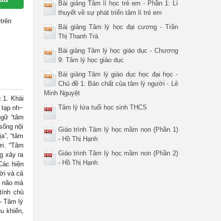
Bài giảng Tâm lí học trẻ em - Phần 1: Lí
thuyết về sự phát triển tâm lí trẻ em
trên
Bài giảng Tâm lý học đại cương - Trần
Thị Thanh Trà
Bài giảng Tâm lý học giáo dục - Chương
9: Tâm lý học giáo dục
Bài giảng Tâm lý giáo dục học đại học -
Chủ đề 1: Bản chất của tâm lý người - Lê
Minh Nguyệt
 1. Khái
Tâm lý lứa tuổi học sinh THCS
 tạp nh−
 ngữ “tâm
 sống nội
Giáo trình Tâm lý học mầm non (Phần 1)
a”, “tâm
- Hồ Thị Hạnh
ời. “Tâm
Giáo trình Tâm lý học mầm non (Phần 2)
g xảy ra
- Hồ Thị Hạnh
Các hiện
ời và cả
o não mà
tính chủ
- Tâm lý
u khiển,