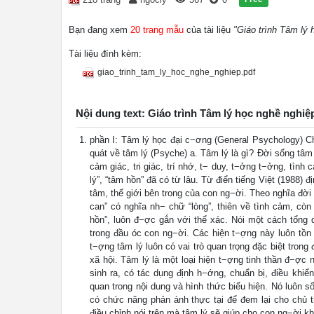
Bạn đang xem
20 trang mẫu
của tài liệu
"Giáo trình Tâm lý 
Tài liệu đính kèm:
giao_trinh_tam_ly_hoc_nghe_nghiep.pdf
Nội dung text: Giáo trình Tâm lý học nghề nghiệ
phần I: Tâm lý học đại c−ơng (General Psychology) C
quát về tâm lý (Psyche) a. Tâm lý là gì? Đời sống tâ
cảm giác, tri giác, trí nhớ, t− duy, t−ởng t−ởng, tình 
lý”, “tâm hồn” đã có từ lâu. Từ điển tiếng Việt (1988) 
tâm, thế giới bên trong của con ng−ời. Theo nghĩa đời
can” có nghĩa nh− chữ “lòng”, thiên về tình cảm, còn
hồn”, luôn đ−ợc gắn với thể xác. Nói một cách tổng 
trong đầu óc con ng−ời. Các hiện t−ợng này luôn tồn
t−ợng tâm lý luôn có vai trò quan trọng đặc biệt tro
xã hội. Tâm lý là một loại hiện t−ợng tinh thần đ−ợc
sinh ra, có tác dụng định h−ớng, chuẩn bị, điều khiể
quan trong nội dung và hình thức biểu hiện. Nó luôn s
có chức năng phản ánh thực tại để đem lại cho chủ t
điều chỉnh nói trên mà tâm lý sẽ giúp cho con ng−ời k