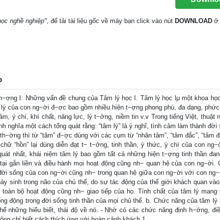
học nghề nghiệp"
, để tải tài liệu gốc về máy bạn click vào nút
DOWNLOAD
ở 
p
h−ơng I: Những vấn đề chung của Tâm lý học I. Tâm lý học lμ một khoa học
m lý của con ng−ời đ−ợc bao gồm nhiều hiện t−ợng phong phú, đa dạng, phức
cảm, ý chí, khí chất, năng lực, lý t−ởng, niềm tin v.v Trong tiếng Việt, thuật
định nghĩa một cách tổng quát rằng: “tâm lý” là ý nghĩ, tình cảm làm thành đời
 th−ờng thì từ “tâm” đ−ợc dùng với các cụm từ “nhân tâm”, “tâm đắc”, “tâm đị
 chữ “hồn” lại dùng diễn đạt t− t−ởng, tinh thần, ý thức, ý chí của con ng−
quát nhất, khái niệm tâm lý bao gồm tất cả những hiện t−ợng tinh thần đan
 tại gắn liền và điều hành mọi hoạt động cũng nh− quan hệ của con ng−ời. 
ng đời sống của con ng−ời cũng nh− trong quan hệ giữa con ng−ời với con ng−
 nảy sinh trong não của chủ thể, do sự tác động của thế giới khách quan và
n toàn bộ hoạt động cũng nh− giao tiếp của họ. Tính chất của tâm lý mang 
ống động trong đời sống tinh thần của mọi chủ thể. b. Chức năng của tâm lý 
hể những hiểu biết, thái độ về nó. - Nhờ có các chức năng định h−ớng, điề
hông chỉ biết cách thích ứng với hoàn cảnh khách 1