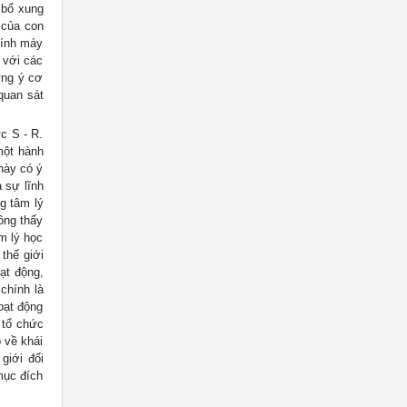
 bổ xung
 của con
tính máy
 với các
ững ý cơ
quan sát
c S - R.
một hành
này có ý
 sự lĩnh
g tâm lý
ông thấy
m lý học
thế giới
ạt động,
chính là
oạt động
ể tổ chức
 về khái
giới đối
mục đích