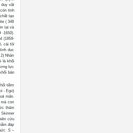
 duy vật
còn tinh
 chất tạo
ôte ( 348
ồn tại và
 -1650).
ud (1859-
 cái tôi
tình dục
 2) Nhân
 là khối
−ơng lực
khối bản
hối tiềm
oi - Ego)
hoả mãn.
m mà con
hức thâm
 Skinner
hiên cứu
nhằm đáp
hức: S –