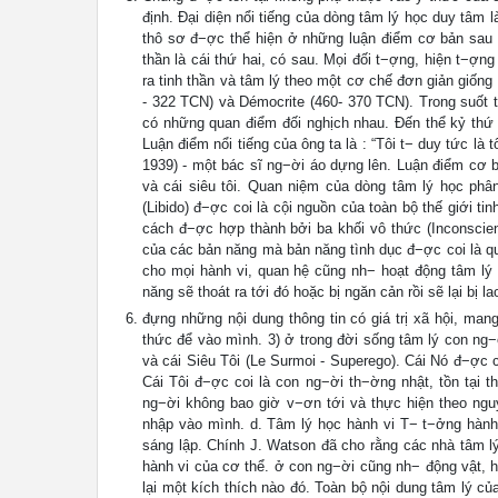
định. Đại diện nổi tiếng của dòng tâm lý học duy tâm
thô sơ đ−ợc thể hiện ở những luận điểm cơ bản sau : 1
thần là cái thứ hai, có sau. Mọi đối t−ợng, hiện t−ợng 
ra tinh thần và tâm lý theo một cơ chế đơn giản giống 
- 322 TCN) và Démocrite (460- 370 TCN). Trong suốt tiế
có những quan điểm đối nghịch nhau. Đến thể kỷ thứ 
Luận điểm nổi tiếng của ông ta là : “Tôi t− duy tức là
1939) - một bác sĩ ng−ời áo dựng lên. Luận điểm cơ bả
và cái siêu tôi. Quan niệm của dòng tâm lý học phâ
(Libido) đ−ợc coi là cội nguồn của toàn bộ thế giới t
cách đ−ợc hợp thành bởi ba khối vô thức (Inconscient
của các bản năng mà bản năng tình dục đ−ợc coi là q
cho mọi hành vi, quan hệ cũng nh− hoạt động tâm lý 
năng sẽ thoát ra tới đó hoặc bị ngăn cản rồi sẽ lại bị 
đựng những nội dung thông tin có giá trị xã hội, ma
thức để vào mình. 3) ở trong đời sống tâm lý con ng−ời
và cái Siêu Tôi (Le Surmoi - Superego). Cái Nó đ−ợc c
Cái Tôi đ−ợc coi là con ng−ời th−ờng nhật, tồn tại t
ng−ời không bao giờ v−ơn tới và thực hiện theo ngu
nhập vào mình. d. Tâm lý học hành vi T− t−ởng hành 
sáng lập. Chính J. Watson đã cho rằng các nhà tâm lý
hành vi của cơ thể. ở con ng−ời cũng nh− động vật, h
lại một kích thích nào đó. Toàn bộ nội dung tâm lý 