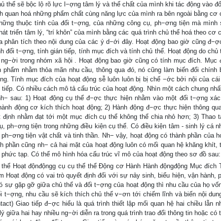
 thể sẽ bộc lộ rõ lực l−ợng tâm lý và thể chất của mình khi tác động vào đố
h quan hoá những phẩm chất cùng năng lực của mình ra bên ngoài bằng cơ 
những thuộc tính của đối t−ợng, của những công cụ, ph−ơng tiện mà mình
át triển tâm lý, “trí khôn” của mình bằng các quá trình chủ thể hoá theo cơ
phân tích theo nội dung của các ý d−ới đây. Hoạt động bao giờ cũng đ−ợc
 đối t−ợng, tính gián tiếp, tính mục đích và tính chủ thể. Hoạt động do chủ
u ng−ời trong nhóm xã hội . Hoạt động bao giờ cũng có tính mục đích. Mục 
sản phẩm nhằm thỏa mãn nhu cầu, thông qua đó, nó cũng làm biến đổi chính 
ng. Tính mục đích của hoạt động sễ luôn luôn bị bị chế −ớc bởi nội của cái 
 tiếp. Có nhiều cách mô tả cấu trúc của hoạt động. Nhìn một cách chung nhất
nh− sau: 1) Hoạt động cụ thể đ−ợc thực hiện nhằm vào một đối t−ợng xác
 thành động cơ kích thích hoạt động; 2) Hành động đ−ợc thực hiện thông qu
t định nhằm đạt tới một mục đích cụ thể không thể chia nhỏ hơn; 3) Thao 
ụ, ph−ơng tiện trong những điều kiện cụ thể. Có điều kiện tâm - sinh lý cá n
Có ph−ơng tiện vật chất và tinh thần. Nh− vậy, hoạt động có thành phần của h
nh phần cũng nh− cả hai mặt của hoạt động luôn có mối quan hệ khăng khít, 
t phức tạp. Có thể mô hình hóa cấu trúc vĩ mô của hoạt động theo sơ đồ sau:
 thể Hoạt độnđộngg cụ cụ thể thể Động cơ Hành Hành độngđộng Mục đích 
Hoạt động có vai trò quyết định đối với sự nảy sinh, biểu hiện, vận hành, p
 có sự gặp gỡ giữa chủ thể và đối t−ợng của hoạt động thì nhu cầu của họ vố
i t−ợng, nhu cầu sẽ kích thích chủ thể v−ơn tới chiếm lĩnh và biến nội dun
act) Giao tiếp đ−ợc hiểu là quá trình thiết lập mối quan hệ hai chiều lẫn n
 giữa hai hay nhiều ng−ời diễn ra trong quá trình trao đổi thông tin hoặc có 