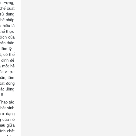
i t−ợng,
chế xuất
 sử dụng
 chế nhập
 hiểu là
 thể thực
đích của
bản thân
tâm lý -
, có thể
 định để
a một hệ
tác đ−ợc
hân, tâm
oạt động
tác động
 8
Thao tác
hát sinh
n ở dạng
g của nó
hau giữa
tính chất