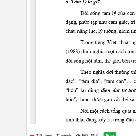
Free
218 trang
ngocly
567
0