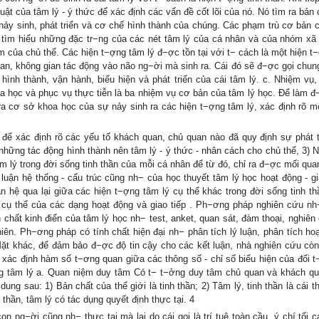
ật của tâm lý - ý thức để xác định các vấn đề cốt lõi của nó. Nó tìm ra bản
 nảy sinh, phát triển và cơ chế hình thành của chúng. Các phạm trù cơ bản c
ó tìm hiểu những đặc tr−ng của các nét tâm lý của cá nhân và của nhóm xã 
 của chủ thể. Các hiện t−ợng tâm lý đ−ợc tồn tại với t− cách là một hiện t−
gian, không gian tác động vào não ng−ời mà sinh ra. Cái đó sẽ đ−ợc gọi chung
hình thành, vận hành, biểu hiện và phát triển của cái tâm lý. c. Nhiệm vụ
hoa học và phục vụ thực tiễn là ba nhiệm vụ cơ bản của tâm lý học. Để làm đ
 ra cơ sở khoa học của sự nảy sinh ra các hiện t−ợng tâm lý, xác định rõ m
u để xác định rõ các yếu tố khách quan, chủ quan nào đã quy định sự phát t
những tác động hình thành nên tâm lý - ý thức - nhân cách cho chủ thể, 3) 
âm lý trong đời sống tinh thần của mỗi cá nhân để từ đó, chỉ ra đ−ợc mối qu
luận hệ thống - cấu trúc cũng nh− của học thuyết tâm lý học hoạt động - gia
n hệ qua lại giữa các hiện t−ợng tâm lý cụ thể khác trong đời sống tinh th
 cụ thể của các dạng hoạt động và giao tiếp . Ph−ơng pháp nghiên cứu nh
h chất kinh điển của tâm lý học nh− test, anket, quan sát, đàm thoại, nghiên
n. Ph−ơng pháp có tính chất hiện đại nh− phân tích lý luận, phân tích hoạ
Mặt khác, để đảm bảo đ−ợc độ tin cậy cho các kết luận, nhà nghiên cứu còn
o xác định hàm số t−ơng quan giữa các thông số - chỉ số biểu hiện của đối t
ng tâm lý a. Quan niệm duy tâm Có t− t−ởng duy tâm chủ quan và khách qu
ng sau: 1) Bản chất của thế giới là tinh thần; 2) Tâm lý, tinh thần là cái t
h thần, tâm lý có tác dụng quyết định thực tại. 4
 ng−ời cũng nh− thực tại mà lại do cái gọi là trí tuệ toàn cầu, ý chí tối c