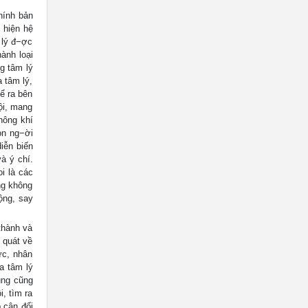
hính bản
 hiện hệ
 lý đ−ợc
ành loại
g tâm lý
a tâm lý,
ể ra bên
ội, mang
hông khí
on ng−ời
diễn biến
à ý chí.
i là các
ng không
ộng, say
thành và
 quát về
ức, nhân
a tâm lý
úng cũng
, tìm ra
p cận đối