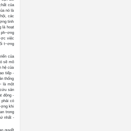
 chất của
ủa nó là
hội, các
ợng tinh
 là hoạt
, ph−ơng
−ợc việc
ối t−ơng
riển của
Nó sẽ mô
an hệ của
o tiếp -
ần thống
− là một
 cứu sản
t động -
 phải có
−ợng khi
an trong
hứ nhất -
ao quyết