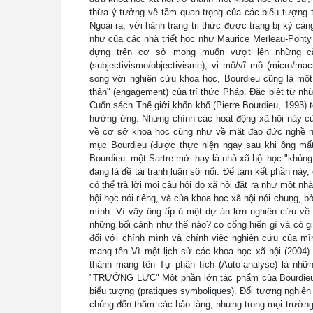
thừa ý tưởng về tầm quan trọng của các biểu tượng t
Ngoài ra, với hành trang tri thức được trang bị kỹ c
như của các nhà triết học như Maurice Merleau-Ponty
dựng trên cơ sở mong muốn vượt lên những cặp
(subjectivisme/objectivisme), vi mô/vĩ mô (micro/macr
song với nghiên cứu khoa học, Bourdieu cũng là một 
thân" (engagement) của trí thức Pháp. Đặc biệt từ nh
Cuốn sách Thế giới khốn khổ (Pierre Bourdieu, 1993) 
hưởng ứng. Nhưng chính các hoạt động xã hội này của
về cơ sở khoa học cũng như về mặt đạo đức nghề nghi
mục Bourdieu (được thực hiện ngay sau khi ông mất
Bourdieu: một Sartre mới hay là nhà xã hội học "khủn
đang là đề tài tranh luận sôi nổi. Để tạm kết phần nà
có thể trả lời mọi câu hỏi do xã hội đặt ra như một nh
hội học nói riêng, và của khoa học xã hội nói chung, b
mình. Vì vậy ông ấp ủ một dự án lớn nghiên cứu về 
những bối cảnh như thế nào? có cống hiến gì và có gi
đối với chính mình và chính việc nghiên cứu của mì
mang tên Vì một lịch sử các khoa học xã hội (2004) 
thành mang tên Tự phân tích (Auto-analyse) là 
"TRƯỜNG LỰC" Một phần lớn tác phẩm của Bourdieu th
biểu tượng (pratiques symboliques). Đối tượng nghiên
chúng đến thăm các bảo tàng, nhưng trong mọi trường 