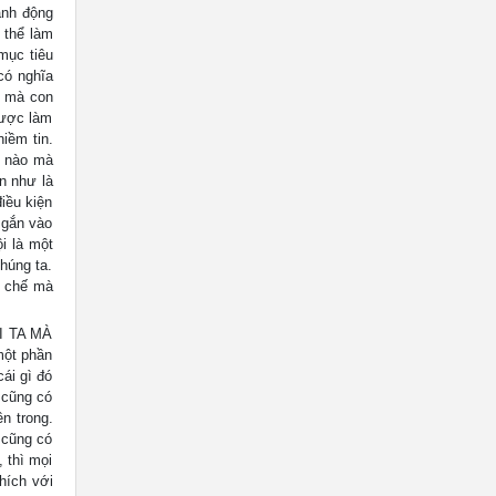
hành động
 thể làm
mục tiêu
có nghĩa
ục mà con
được làm
iềm tin.
ế nào mà
n như là
iều kiện
 gắn vào
ội là một
húng ta.
ết chế mà
ÀI TA MÀ
một phần
ái gì đó
 cũng có
ên trong.
 cũng có
 thì mọi
hích với