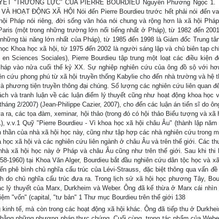
ẾT “TRƯỜNG LỰC” CỦA PIERRE BOURDIEU Nguyễn Phương Ngọc 1.
HOẠT ĐỘNG XÃ HỘI Nói đến Pierre Bourdieu trước hết phải nói đến vai
ội Pháp nói riêng, đời sống văn hóa nói chung và rộng hơn là xã hội Pháp
ris (một trong những trường lớn nổi tiếng nhất ở Pháp), từ 1982 đến 2001
g những tài năng lớn nhất của Pháp), từ 1985 đến 1998 là Giám đốc Trung tâ
ọc Khoa học xã hội, từ 1975 đến 2002 là người sáng lập và chủ biên tạp ch
en Sciences Sociales), Pierre Bourdieu tập trung một loạt các điều kiện đ
Pháp vào nửa cuối thế kỷ XX. Sự nghiệp nghiên cứu của ông đồ sộ với hơ
ên cứu phong phú từ xã hội truyền thống Kabylie cho đến nhà trường và hệ t
và phương tiện truyền thông đại chúng. Số lượng các nghiên cứu liên quan đế
ch và tranh luận về các luận điểm lý thuyết cũng như hoạt động khoa học v
tháng 2/2007) (Jean-Philippe Cazier, 2007), cho đến các luận án tiến sĩ do 
ra, các tọa đàm, xeminar, hội thảo (trong đó có hội thảo Biểu tượng và xã h
), v.v.1 Quỹ "Pierre Bourdieu - Vì khoa học xã hội châu Âu" (thành lập năm
inh thần của nhà xã hội học này, cũng như tập hợp các nhà nghiên cứu trong 
a học xã hội và các nghiên cứu liên ngành ở châu Âu và trên thế giới. Các t
nhà xã hội học này ở Pháp và châu Âu cũng như trên thế giới. Sau khi thi 
 (1958-1960) tại Khoa Văn Alger, Bourdieu bắt đầu nghiên cứu dân tộc học và x
đến phê bình chủ nghĩa cấu trúc của Lévi-Strauss, đặc biệt thông qua vấn đề
h do chủ nghĩa cấu trúc đưa ra. Trong lịch sử xã hội học phương Tây, Bou
ác lý thuyết của Marx, Durkheim và Weber. Ông đã kế thừa ở Marx cái nhìn 
ệm "vốn" (capital, "tư bản" 1 Thư mục Bourdieu trên thế giới 138
g kinh tế, mà còn trong các hoạt động xã hội khác. Ông đã tiếp thu ở Durkhe
, bằng những phương pháp thực chứng. Cuối cùng, trong tác phẩm của Webe