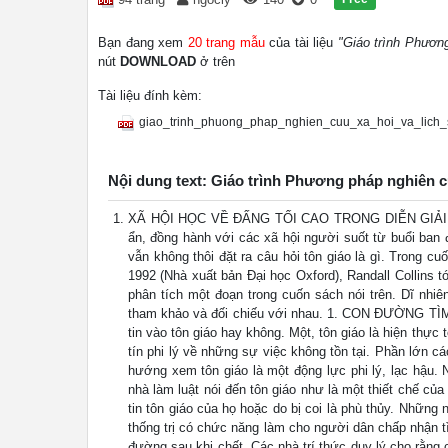
Bạn đang xem
20 trang mẫu
của tài liệu
"Giáo trình Phương
nút
DOWNLOAD
ở trên
Tài liệu đính kèm:
giao_trinh_phuong_phap_nghien_cuu_xa_hoi_va_lich_
Nội dung text: Giáo trình Phương pháp nghiên cứ
XÃ HỘI HỌC VỀ ĐẤNG TỐI CAO TRONG DIỄN GIẢI CỦ
ẩn, đồng hành với các xã hội người suốt từ buổi ban 
vẫn không thôi đặt ra câu hỏi tôn giáo là gì. Trong c
1992 (Nhà xuất bản Đại học Oxford), Randall Collins tó
phân tích một đoạn trong cuốn sách nói trên. Dĩ nhiê
tham khảo và đối chiếu với nhau. 1. CON ĐƯỜNG TÌM
tin vào tôn giáo hay không. Một, tôn giáo là hiện thực
tín phi lý về những sự việc không tồn tại. Phần lớn c
hướng xem tôn giáo là một động lực phi lý, lạc hậu. 
nhà làm luật nói đến tôn giáo như là một thiết chế của
tin tôn giáo của họ hoặc do bị coi là phù thủy. Những n
thống trị có chức năng làm cho người dân chấp nhận tìn
đường sau khi chết. Các nhà trí thức duy lý cho rằng c