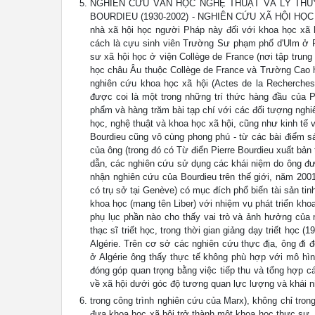
NGHIÊN CỨU VĂN HỌC NGHỆ THUẬT VÀ LÝ THUY
BOURDIEU (1930-2002) - NGHIÊN CỨU XÃ HỘI HỌC VÀ 
nhà xã hội học người Pháp này đối với khoa học xã h
cách là cựu sinh viên Trường Sư phạm phố d'Ulm ở Pa
sư xã hội học ở viện Collège de France (nơi tập trun
học châu Âu thuộc Collège de France và Trường Cao h
nghiên cứu khoa học xã hội (Actes de la Recherches 
được coi là một trong những trí thức hàng đầu của 
phẩm và hàng trăm bài tạp chí với các đối tượng nghi
học, nghệ thuật và khoa học xã hội, cũng như kinh tế 
Bourdieu cũng vô cùng phong phú - từ các bài điểm sá
của ông (trong đó có Từ điển Pierre Bourdieu xuất bản 
dẫn, các nghiên cứu sử dụng các khái niệm do ông đưa 
nhận nghiên cứu của Bourdieu trên thế giới, năm 2001
có trụ sở tại Genève) có mục đích phổ biến tài sản t
khoa học (mang tên Liber) với nhiệm vụ phát triển kho
phụ lục phần nào cho thấy vai trò và ảnh hưởng của 
thạc sĩ triết học, trong thời gian giảng dạy triết học
Algérie. Trên cơ sở các nghiên cứu thực địa, ông đi 
ở Algérie ông thấy thực tế không phù hợp với mô hìn
đóng góp quan trọng bằng việc tiếp thu và tổng hợp c
về xã hội dưới góc độ tương quan lực lượng và khái ni
trong công trình nghiên cứu của Marx), không chỉ tron
đưa khoa học xã hội trở thành một khoa học thực sự