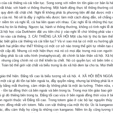
 của cái thiêng và cái trần tục. Song song với niềm tin tôn giáo cơ bản là 
 đó rất khác với hành vi thông thường. Một hành động thực tế thông thường có
c quy định rất chặt chẽ. Nghi lễ không phải là phương tiện để đạt được một 
tiêu của nó. Nó sẽ là đầy ý nghĩa nếu được làm một cách đúng đắn, sẽ chẳng 
 niềm tin và nghi lễ, cả hai liên quan với nhau. Các nghi lễ là những thủ t
à họ tin là thiêng. Ngược lại, hành vi thông thường, không có tính nghi lễ 
ã hội học của Durkheim đặt ưu tiên chú ý vào nghi lễ chứ không phải vào n
ềm tin vào cái thiêng. 3. CÁI THIÊNG LÀ XÃ HỘI Một câu hỏi lý thú là làm th
ác biệt giữa cái thiêng và cái trần tục? Và vì sao mà lại có một xu hướng gầ
thành hai phần như thế? Không có một cơ sở nào trong thế giới tự nhiên tạo đ
 ở một cấp độ. Nhưng có một hiện thực mà nó có mọi đặc trưng mà con người
chẳng phải là cái siêu hình (metaphysical), đó chính là bản thân xã hội. Xã h
 nhưng cũng chính nó có thể khiến ta chết. Nó có quyền lực vô biên trên c
oàn bộ thế giới vật chất và biểu trưng là do xã hội đem lại cho ta. Mọi thi
 giáo thể hiện. Đấng tối cao là biểu tượng về xã hội. 4. XÃ HỘI BÊN NGO
ái gì đó tồn tại bên ngoài ta, đầy quyền năng, nhưng lại không phải là 
thấy bằng mắt thường, cảm nhận ấy không phải là một ảo tưởng. Thêm nữa, c
- tồn tại đồng thời cả bên ngoài và bên trong ta. Trong mọi tôn giáo bao giờ
ái gì đó thiêng bên trong ta. Đấng tối cao vừa ở bên ngoài đồng thời vừa ở b
con người thuộc về Đấng tối cao. Trong totem giáo ở các bộ lạc nguyên thủy
ược đồng nhất với totem. Nếu con vật thiêng của một thị tộc Úc là kangaroo,
hác, đều cảm thấy họ cũng là những con kangaroo. Niềm tin ấy cũng tương t