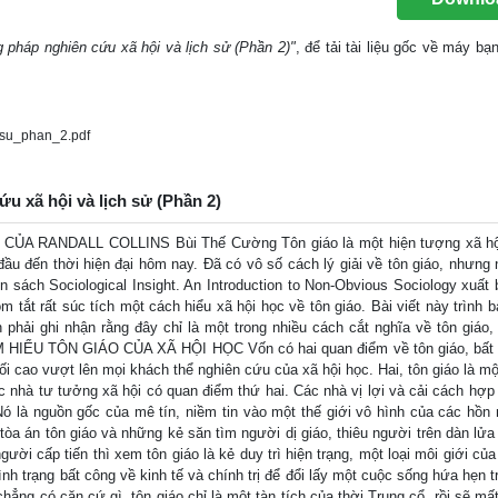
 pháp nghiên cứu xã hội và lịch sử (Phần 2)"
, để tải tài liệu gốc về máy bạ
su_phan_2.pdf
u xã hội và lịch sử (Phần 2)
A RANDALL COLLINS Bùi Thế Cường Tôn giáo là một hiện tượng xã hội
đầu đến thời hiện đại hôm nay. Đã có vô số cách lý giải về tôn giáo, nhưng 
uốn sách Sociological Insight. An Introduction to Non-Obvious Sociology xuất
m tắt rất súc tích một cách hiểu xã hội học về tôn giáo. Bài viết này trình b
n phải ghi nhận rằng đây chỉ là một trong nhiều cách cắt nghĩa về tôn giáo,
 HIỂU TÔN GIÁO CỦA XÃ HỘI HỌC Vốn có hai quan điểm về tôn giáo, bất 
 tối cao vượt lên mọi khách thể nghiên cứu của xã hội học. Hai, tôn giáo là 
ác nhà tư tưởng xã hội có quan điểm thứ hai. Các nhà vị lợi và cải cách hợp 
Nó là nguồn gốc của mê tín, niềm tin vào một thế giới vô hình của các hồn
 tòa án tôn giáo và những kẻ săn tìm người dị giáo, thiêu người trên dàn lử
gười cấp tiến thì xem tôn giáo là kẻ duy trì hiện trạng, một loại môi giới của
h trạng bất công về kinh tế và chính trị để đổi lấy một cuộc sống hứa hẹn t
hẳng có căn cứ gì, tôn giáo chỉ là một tàn tích của thời Trung cổ, rồi sẽ mấ