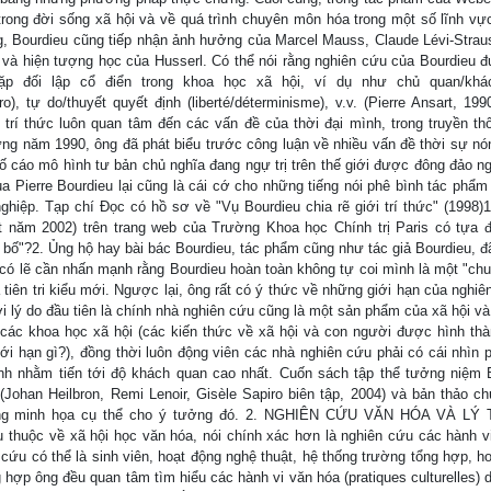
rong đời sống xã hội và về quá trình chuyên môn hóa trong một số lĩnh vực
àng, Bourdieu cũng tiếp nhận ảnh hưởng của Marcel Mauss, Claude Lévi-Strau
 và hiện tượng học của Husserl. Có thể nói rằng nghiên cứu của Bourdieu 
 đối lập cổ điển trong khoa học xã hội, ví dụ như chủ quan/khá
o), tự do/thuyết quyết định (liberté/déterminisme), v.v. (Pierre Ansart, 199
trí thức luôn quan tâm đến các vấn đề của thời đại mình, trong truyền th
ững năm 1990, ông đã phát biểu trước công luận về nhiều vấn đề thời sự nó
tố cáo mô hình tư bản chủ nghĩa đang ngự trị trên thế giới được đông đảo n
 Pierre Bourdieu lại cũng là cái cớ cho những tiếng nói phê bình tác phẩm
ệp. Tạp chí Đọc có hồ sơ về "Vụ Bourdieu chia rẽ giới trí thức" (1998)1
 năm 2002) trên trang web của Trường Khoa học Chính trị Paris có tựa đ
g bố"?2. Ủng hộ hay bài bác Bourdieu, tác phẩm cũng như tác giả Bourdieu, đ
y, có lẽ cần nhấn mạnh rằng Bourdieu hoàn toàn không tự coi mình là một "chu
à tiên tri kiểu mới. Ngược lại, ông rất có ý thức về những giới hạn của nghi
ởi lý do đầu tiên là chính nhà nghiên cứu cũng là một sản phẩm của xã hội và
các khoa học xã hội (các kiến thức về xã hội và con người được hình thà
ới hạn gì?), đồng thời luôn động viên các nhà nghiên cứu phải có cái nhìn 
nh nhằm tiến tới độ khách quan cao nhất. Cuốn sách tập thể tưởng niệm 
(Johan Heilbron, Remi Lenoir, Gisèle Sapiro biên tập, 2004) và bản thảo c
những minh họa cụ thể cho ý tưởng đó. 2. NGHIÊN CỨU VĂN HÓA VÀ LÝ
uộc về xã hội học văn hóa, nói chính xác hơn là nghiên cứu các hành vi
 cứu có thể là sinh viên, hoạt động nghệ thuật, hệ thống trường tổng hợp, h
hợp ông đều quan tâm tìm hiểu các hành vi văn hóa (pratiques culturelles) 