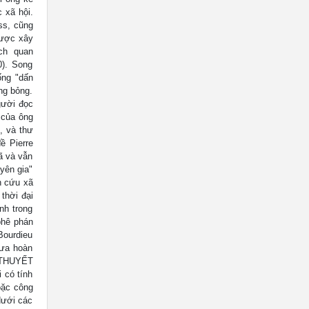
 xã hội.
ss, cũng
được xây
ch quan
0). Song
ống "dấn
ng bỏng.
gười đọc
 của ông
, và thư
ề Pierre
ã và vẫn
yên gia"
ên cứu xã
 thời đại
nh trong
phê phán
Bourdieu
hưa hoàn
 THUYẾT
 có tính
oặc công
dưới các