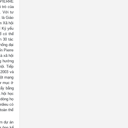
 PIERRE
 trò của
. Với tư
 là Giáo
m Xã hội
í Kỷ yếu
ể có thể
n 30 tác
hống đại
n Pierre
à xã hội
ông hướng
ội. Tiếp
 2003 và
một mạng
hư mục ở
lấy bằng
ã hội học
 dòng họ
rdieu có
toàn thể
im dự án
r ông kế