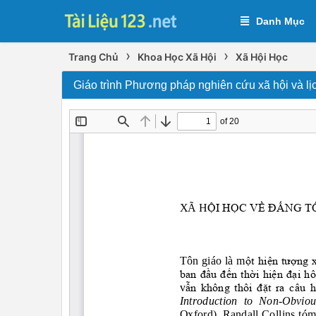
Danh Mục
›
›
Trang Chủ
Khoa Học Xã Hội
Xã Hội Học
Giáo trình Phương pháp nghiên cứu xã hội và lị