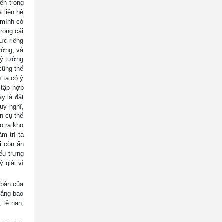
bên trong
 liên hệ
 mình có
rong cái
ức riêng
ưởng, và
 ý tưởng
cũng thể
ì ta có ý
 tập hợp
y là đặt
suy nghĩ,
n cụ thể
o ra kho
m trí ta
i còn ẩn
ểu trưng
 giải vì
n bản của
hẳng bao
 tệ nạn,