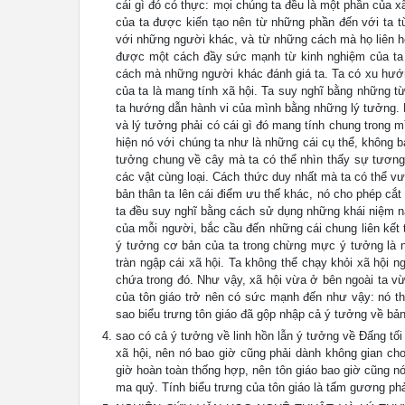
cái gì đó có thực: mọi chúng ta đều là một phần của xã 
của ta được kiến tạo nên từ những phần đến với ta t
với những người khác, và từ những cách mà họ liên h
được một cách đầy sức mạnh từ kinh nghiệm của ta 
cách mà những người khác đánh giá ta. Ta có xu hướn
của ta là mang tính xã hội. Ta suy nghĩ bằng những t
ta hướng dẫn hành vi của mình bằng những lý tưởng. 
và lý tưởng phải có cái gì đó mang tính chung trong 
hiện nó với chúng ta như là những cái cụ thể, không ba
tưởng chung về cây mà ta có thể nhìn thấy sự tương
các vật cùng loại. Cách thức duy nhất mà ta có thể vư
bản thân ta lên cái điểm ưu thế khác, nó cho phép cắt 
ta đều suy nghĩ bằng cách sử dụng những khái niệm nảy
của mỗi người, bắc cầu đến những cái chung liên kết t
ý tưởng cơ bản của ta trong chừng mực ý tưởng là nh
tràn ngập cái xã hội. Ta không thể chạy khỏi xã hội 
chứa trong đó. Như vậy, xã hội vừa ở bên ngoài ta vừa
của tôn giáo trở nên có sức mạnh đến như vậy: nó thể
sao biểu trưng tôn giáo đã gộp nhập cả ý tưởng về bản
sao có cả ý tưởng về linh hồn lẫn ý tưởng về Đấng tối 
xã hội, nên nó bao giờ cũng phải dành không gian cho
giờ hoàn toàn thống hợp, nên tôn giáo bao giờ cũng nó
ma quỷ. Tính biểu trưng của tôn giáo là tấm gương phả