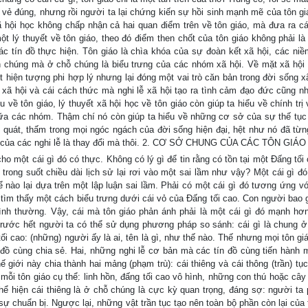
ó vẻ đúng, nhưng rồi người ta lại chứng kiến sự hồi sinh mạnh mẽ của tôn gi
ã hội học không chấp nhận cả hai quan điểm trên về tôn giáo, mà đưa ra c
t lý thuyết về tôn giáo, theo đó điểm then chốt của tôn giáo không phải là 
các tín đồ thực hiện. Tôn giáo là chìa khóa của sự đoàn kết xã hội, các niềm
n chúng mà ở chỗ chúng là biểu trưng của các nhóm xã hội. Về mặt xã hội 
t hiện tượng phi hợp lý nhưng lại đóng một vai trò căn bản trong đời sống x
lễ xã hội và cái cách thức mà nghi lễ xã hội tạo ra tình cảm đạo đức cũng n
về tôn giáo, lý thuyết xã hội học về tôn giáo còn giúp ta hiểu về chính trị
 giữa các nhóm. Thậm chí nó còn giúp ta hiểu về những cơ sở của sự thế tục 
phổ quát, thấm trong mọi ngóc ngách của đời sống hiện đại, hệt như nó đã từn
xếp của các nghi lễ là thay đổi mà thôi. 2. CƠ SỞ CHUNG CỦA CÁC TÔN GIÁO
ho một cái gì đó có thực. Không có lý gì để tin rằng có tồn tại một Đấng tối
trong suốt chiều dài lịch sử lại rơi vào một sai lầm như vậy? Một cái gì đ
 nào lại dựa trên một lập luận sai lầm. Phải có một cái gì đó tương ứng v
i tìm thấy một cách biểu trưng dưới cái vỏ của Đấng tối cao. Con người bao 
nh thường. Vậy, cái mà tôn giáo phản ánh phải là một cái gì đó mạnh hơ
 trước hết người ta có thể sử dụng phương pháp so sánh: cái gì là chung ở
i cao: (những) người ấy là ai, tên là gì, như thế nào. Thế nhưng mọi tôn gi
đồ cùng chia sẻ. Hai, những nghi lễ cơ bản mà các tín đồ cùng tiến hành 
ế giới này chia thành hai mảng (phạm trù): cái thiêng và cái thông (trần) t
o mỗi tôn giáo cụ thể: linh hồn, đấng tối cao vô hình, những con thú hoặc cây
hể hiện cái thiêng là ở chỗ chúng là cực kỳ quan trọng, đáng sợ: người ta p
 chuẩn bị. Ngược lại, những vật trần tục tạo nên toàn bộ phần còn lại của t