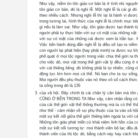
Như vậy, niềm tin tôn giáo cơ bản là ở tính nhị nguyên
tôn giáo cơ bản, đó là nghi lễ. Một nghi lễ là cái gì
theo nhiều cách. Nhưng nghi lễ thì lại là hành vi đượ
trong tương lai, hình thức của nghi lễ là chính mục 
gì nếu bị làm sai. Như vậy, tôn giáo được tạo thành từ
người phải tự thực hiện với sự có mặt của những vật m
với sự có mặt của những cái được xem là trần tục. X
Việc tiến hành đúng đắn nghi lễ là điều sẽ tạo ra ni
con người lại phát hiện (hay phát minh) ra được sự kh
phổ quát ở mọi tộc người trong việc chia thế giới ra 
cho việc đó, mọi vật trong thế giới vật lý đều cùng
với cái thiêng liêng: đó không phải là tự nhiên, cũng 
động lực lớn hơn mọi cá thể. Nó ban cho ta sự sống,
Mọi người đều phụ thuộc vào nó theo vô số cách thức. T
ta sống trong đó là 135
của xã hội. Đây chính là cái chân lý căn bản mà tôn
CŨNG Ở BÊN TRONG TA Như vậy, cảm nhận rằng có một c
của cái thế giới vật thể thông thường mà ta có thể 
như thế - cảm nhận về sự phụ thuộc của ta vào xã hội 
một sự kết nối giữa thế giới thiêng bên ngoài ta với c
Những tôn giáo phát triển có khái niệm linh hồn của 
một sự kết nối tương tự: mọi thành viên bộ lạc đều đ
thành viên của thị tộc đó, bằng cách này hay cách k