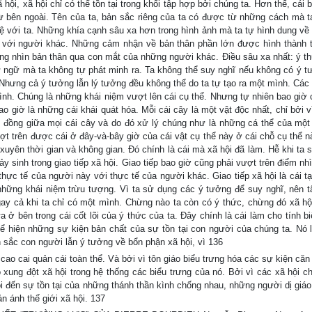
hội, xã hội chỉ có thể tồn tại trong khối tập hợp bởi chúng ta. Hơn thế, cái 
ừ bên ngoài. Tên của ta, bản sắc riêng của ta có được từ những cách mà ta
ệ với ta. Những khía cạnh sâu xa hơn trong hình ảnh mà ta tự hình dung về
với người khác. Những cảm nhận về bản thân phần lớn được hình thành t
g nhìn bản thân qua con mắt của những người khác. Điều sâu xa nhất: ý th
ừ ngữ mà ta không tự phát minh ra. Ta không thể suy nghĩ nếu không có ý t
Nhưng cả ý tưởng lẫn lý tưởng đều không thể do ta tự tạo ra một mình. Các
mình. Chúng là những khái niệm vượt lên cái cụ thể. Nhưng tự nhiên bao giờ 
o giờ là những cái khái quát hóa. Mỗi cái cây là một vật độc nhất, chỉ bởi v
 đồng giữa mọi cái cây và do đó xử lý chúng như là những cá thể của một
ợt trên được cái ở đây-và-bây giờ của cái vật cụ thể này ở cái chỗ cụ thể nà
xuyên thời gian và không gian. Đó chính là cái mà xã hội đã làm. Hễ khi ta 
 sinh trong giao tiếp xã hội. Giao tiếp bao giờ cũng phải vượt trên điểm nhì
hực tế của người này với thực tế của người khác. Giao tiếp xã hội là cái tạ
ững khái niệm trừu tượng. Vì ta sử dụng các ý tưởng để suy nghĩ, nên tâ
ngay cả khi ta chỉ có một mình. Chừng nào ta còn có ý thức, chừng đó xã hộ
 ở bên trong cái cốt lõi của ý thức của ta. Đây chính là cái làm cho tính bi
 hiện những sự kiện bản chất của sự tồn tại con người của chúng ta. Nó lý
 sắc con người lẫn ý tưởng về bổn phận xã hội, vì 136
cao cai quản cái toàn thể. Và bởi vì tôn giáo biểu trưng hóa các sự kiện că
 xung đột xã hội trong hệ thống các biểu trưng của nó. Bởi vì các xã hội c
i đến sự tồn tại của những thánh thần kình chống nhau, những người dị giáo,
n ánh thế giới xã hội. 137