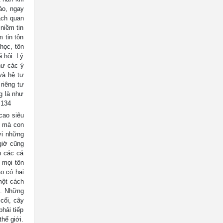
áo, ngay
ách quan
niềm tin
 tin tôn
học, tôn
ã hội. Lý
hư các ý
 và hệ tư
riêng tư
g là như
 134
 cao siêu
ó mà con
ới những
giờ cũng
n các cá
 mọi tôn
áo có hai
một cách
ục. Những
 cối, cây
hải tiếp
hế giới.