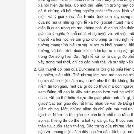
xã hội hiện đại hóa. Có một thời điều tin tưởng này c
cả ở những xã hội công nghiệp phát triển cao. Nhà x
niệm và lý giải khác hẳn. Emile Durkheim xây dựng mộ
của nó mà là những nghi lễ xã hội (social ritual) mà 
giáo là quan trọng nhưng không phải ở chính bản thâ
giáo có ý nghĩa ở chỗ nó là ví dụ tuyệt vời về việc mộ
thuyết xã hội học về tôn giáo cho phép ta hiểu nghi 
tưởng mang tính biểu trưng. Vượt ra khỏi phạm vi hiểu 
tưởng, về tiến trình đoàn kết mà lại tạo ra xung đột
trong đời sống hiện đại. Nghi lễ xã hội là cái gì đó 
vậy trong mọi thời, chỉ có các hình thái và sự sắp 
Giả thuyết cơ bản của Durkheim là tôn giáo biểu hiện c
tự nhiên, siêu việt. Thế nhưng làm sao mà con người 
người đã tin một cách mạnh mẽ như thế thì không thể
niềm tin tôn giáo, một cái gì đó có thực mà con ngườ
xem Đấng tối cao là đầy sức mạnh hơn mọi người bì
nhân. Để có thể hiểu được tôn giáo phản ánh cái gì,
giáo? Các tôn giáo đều rất khác nhau về vấn đề Đấng tố
điểm chung. Một, những niềm tin chủ yếu mà mọi tín 
tập thể. Niềm tin tôn giáo cơ bản là ở chỗ cho rằng th
sự vật thiêng thì có thể là bất kỳ cái gì, tùy thuộc và
thập tự, cuốn sách thiêng, Đặc trưng của những vật t
cận với chúng một cách đầy nghiêm cẩn, kính sợ, có sự