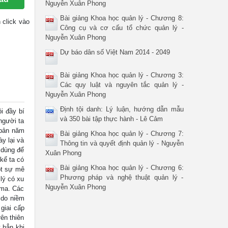
Nguyễn Xuân Phong
Bài giảng Khoa học quản lý - Chương 8:
n click vào
Công cụ và cơ cấu tổ chức quản lý -
Nguyễn Xuân Phong
Dự báo dân số Việt Nam 2014 - 2049
Bài giảng Khoa học quản lý - Chương 3:
Các quy luật và nguyên tắc quản lý -
Nguyễn Xuân Phong
Định tội danh: Lý luận, hướng dẫn mẫu
 đầy bí
và 350 bài tập thực hành - Lê Cảm
người ta
 bản năm
Bài giảng Khoa học quản lý - Chương 7:
ày lại và
Thông tin và quyết định quản lý - Nguyễn
 dùng để
Xuân Phong
kể ta có
Bài giảng Khoa học quản lý - Chương 6:
một sự mê
Phương pháp và nghệ thuật quản lý -
lý có xu
Nguyễn Xuân Phong
 ma. Các
a do niềm
 giai cấp
rên thiên
t hẳn khi