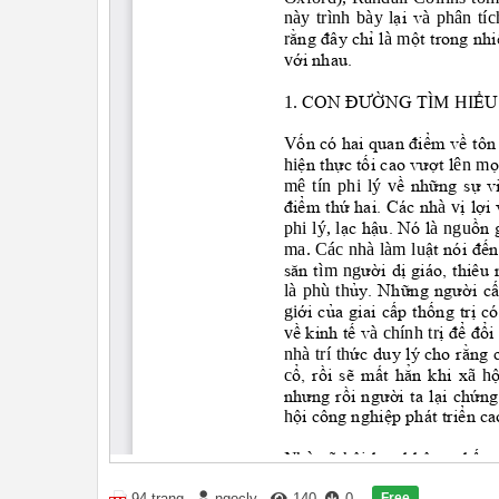
Free
94 trang
ngocly
140
0