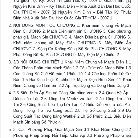
Tra giữa Học Kỳ: 20% Thi cuối Học Kỳ: 80% 5. Giáo Trình: [1]
Nguyễn Kim Đính – Kỹ Thuật Điện – Nhà Xuất Bản Đại Học Quốc
Gia TPHCM - 2007 [2] Nguyễn Kim Đính – Bài Tập Kỹ Thuật
Điện Nhà Xuất Bản Đại Học Quốc Gia TPHCM - 2007 1
NỘI DUNG MÔN HỌC CHƯƠNG 1. Khái niệm chung về Mạch
Điện CHƯƠNG 2. Mạch Điện hình sin CHƯƠNG 3. Các phương
pháp giải Mạch Sin CHƯƠNG 4. Mạch Điện ba pha CHƯƠNG 5.
Khái niệm chung về Máy Điện CHƯƠNG 6. Máy Biến Áp
CHƯƠNG 7. Động Cơ Không Đồng Bộ Ba Pha CHƯƠNG 8. Máy
Phát Đồng Bộ Ba Pha CHƯƠNG 9. Máy Điện Một Chiều. 2
3/3 NỘI DUNG CHI TIẾT 1 Khái Niệm Chung về Mạch Điện 1.1
Các Thành Phần của Mạch Điện 1.2 Cấu Trúc của Mạch Điện 1.3
Các Thông Số Chế Độ của 1 Phần Tử 1.4 Các loại Phần Tử Cơ
Bản 1.5 Hai Định Luật Kirchhoff 2 Mạch Điện Hình Sin 2.1 Khái
Niệm Chung về Hàm Sin 2.2 Áp Hiệu Dụng và Dòng Hiệu Dụng 3
2.3 Biểu Diễn Áp Sin và Dòng Sin bằng Vectơ 2.4 Quan Hệ Áp -
Dòng của Tải. 2.5 Tổng Trở Vectơ và Tam Giác Tổng Trở của
Tải 2.6 Công Suất Tiêu Thụ bởi Tải. 2.7 Biểu Diễn Vectơ của Áp,
Dòng, Tổng Trở, và Công Suất 2.8 Hệ Số Công Suất 2.9 Đo
Công Suất Tác Dụng bằng Watlkế 2.10 Số Phức 2.11 Biểu Diễn
Mạch Sin bằng Số Phức 4
3. Các Phương Pháp Giải Mạch Sin 3.1 Khái Niệm Chung 3.2
Phương Pháp Ghép Nối Tiếp. Chia Áp 3.3 Phương Pháp Ghép