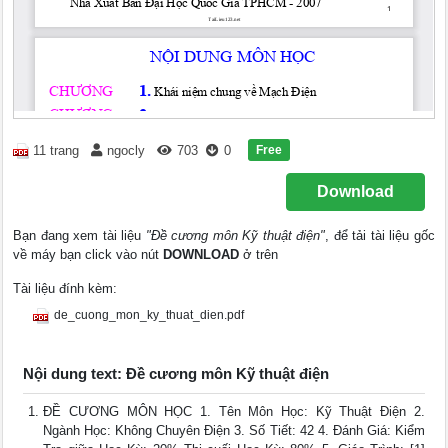
Free
11 trang
ngocly
703
0
Download
Bạn đang xem tài liệu
"Đề cương môn Kỹ thuật điện"
, để tải tài liệu gốc
về máy bạn click vào nút
DOWNLOAD
ở trên
Tài liệu đính kèm:
de_cuong_mon_ky_thuat_dien.pdf
Nội dung text: Đề cương môn Kỹ thuật điện
ĐỀ CƯƠNG MÔN HỌC 1. Tên Môn Học: Kỹ Thuật Điện 2.
Ngành Học: Không Chuyên Điện 3. Số Tiết: 42 4. Đánh Giá: Kiểm