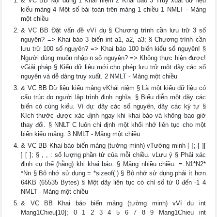
& VC BB Nội dung 1 Khái niệm 2 Khai báo 3 Truy xuất dữ liệu
kiểu mảng 4 Một số bài toán trên mảng 1 chiều 1 NMLT - Mảng
một chiều
& VC BB Đặt vấn đề vVí dụ § Chương trình cần lưu trữ 3 số
nguyên? => Khai báo 3 biến int a1, a2, a3; § Chương trình cần
lưu trữ 100 số nguyên? => Khai báo 100 biến kiểu số nguyên! §
Người dùng muốn nhập n số nguyên? => Không thực hiện được!
vGiải pháp § Kiểu dữ liệu mới cho phép lưu trữ một dãy các số
nguyên và dễ dàng truy xuất. 2 NMLT - Mảng một chiều
& VC BB Dữ liệu kiểu mảng vKhái niệm § Là một kiểu dữ liệu có
cấu trúc do người lập trình định nghĩa. § Biểu diễn một dãy các
biến có cùng kiểu. Ví dụ: dãy các số nguyên, dãy các ký tự §
Kích thước được xác định ngay khi khai báo và không bao giờ
thay đổi. § NNLT C luôn chỉ định một khối nhớ liên tục cho một
biến kiểu mảng. 3 NMLT - Mảng một chiều
& VC BB Khai báo biến mảng (tường minh) vTường minh [ ]; [ ][
] [ ]; § , , : số lượng phần tử của mỗi chiều. vLưu ý § Phải xác
định cụ thể (hằng) khi khai báo. § Mảng nhiều chiều: = N1*N2*
*Nn § Bộ nhớ sử dụng = *sizeof( ) § Bộ nhớ sử dụng phải ít hơn
64KB (65535 Bytes) § Một dãy liên tục có chỉ số từ 0 đến -1 4
NMLT - Mảng một chiều
& VC BB Khai báo biến mảng (tường minh) vVí dụ int
Mang1Chieu[10]; 0 1 2 3 4 5 6 7 8 9 Mang1Chieu int