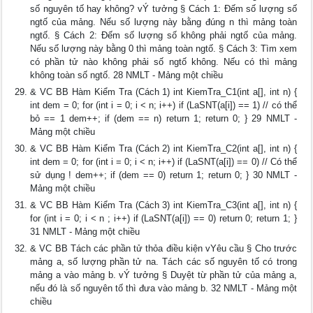
số nguyên tố hay không? vÝ tưởng § Cách 1: Đếm số lượng số
ngtố của mảng. Nếu số lượng này bằng đúng n thì mảng toàn
ngtố. § Cách 2: Đếm số lượng số không phải ngtố của mảng.
Nếu số lượng này bằng 0 thì mảng toàn ngtố. § Cách 3: Tìm xem
có phần tử nào không phải số ngtố không. Nếu có thì mảng
không toàn số ngtố. 28 NMLT - Mảng một chiều
& VC BB Hàm Kiểm Tra (Cách 1) int KiemTra_C1(int a[], int n) {
int dem = 0; for (int i = 0; i < n; i++) if (LaSNT(a[i]) == 1) // có thể
bỏ == 1 dem++; if (dem == n) return 1; return 0; } 29 NMLT -
Mảng một chiều
& VC BB Hàm Kiểm Tra (Cách 2) int KiemTra_C2(int a[], int n) {
int dem = 0; for (int i = 0; i < n; i++) if (LaSNT(a[i]) == 0) // Có thể
sử dụng ! dem++; if (dem == 0) return 1; return 0; } 30 NMLT -
Mảng một chiều
& VC BB Hàm Kiểm Tra (Cách 3) int KiemTra_C3(int a[], int n) {
for (int i = 0; i < n ; i++) if (LaSNT(a[i]) == 0) return 0; return 1; }
31 NMLT - Mảng một chiều
& VC BB Tách các phần tử thỏa điều kiện vYêu cầu § Cho trước
mảng a, số lượng phần tử na. Tách các số nguyên tố có trong
mảng a vào mảng b. vÝ tưởng § Duyệt từ phần tử của mảng a,
nếu đó là số nguyên tố thì đưa vào mảng b. 32 NMLT - Mảng một
chiều