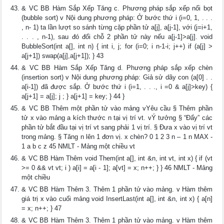
& VC BB Hàm Sắp Xếp Tăng c. Phương pháp sắp xếp nổi bọt
(bubble sort) v Nội dung phương pháp: Ở bước thứ i (i=0, 1, . . .
, n- 1) ta lần lượt so sánh từng cặp phần tử a[j], a[j-1], với (j=i+1,
. . . , n-1), sau đó đổi chỗ 2 phần tử này nếu a[j-1]>a[j]. void
BubbleSort(int a[], int n) { int i, j; for (i=0; i n-1-i; j++) if (a[j] >
a[j+1]) swap(a[j],a[j+1]); } 43
& VC BB Hàm Sắp Xếp Tăng d. Phương pháp sắp xếp chèn
(insertion sort) v Nội dung phương pháp: Giả sử dãy con (a[0] . .
a[i-1]) đã được sắp. Ở bước thứ i (i=1, . . ., i =0 & a[j]>key) {
a[j+1] = a[j]; j ; } a[j+1] = key; } 44 }
& VC BB Thêm một phần tử vào mảng vYêu cầu § Thêm phần
tử x vào mảng a kích thước n tại vị trí vt. vÝ tưởng § “Đẩy” các
phần tử bắt đầu tại vị trí vt sang phải 1 vị trí. § Đưa x vào vị trí vt
trong mảng. § Tăng n lên 1 đơn vị. x chèn? 0 1 2 3 n – 1 n MAX -
1 a b c z 45 NMLT - Mảng một chiều vt
& VC BB Hàm Thêm void Them(int a[], int &n, int vt, int x) { if (vt
>= 0 && vt vt; i ) a[i] = a[i - 1]; a[vt] = x; n++; } } 46 NMLT - Mảng
một chiều
& VC BB Hàm Thêm 3. Thêm 1 phần tử vào mảng. v Hàm thêm
giá trị x vào cuối mảng void InsertLast(int a[], int &n, int x) { a[n]
= x; n++; } 47
& VC BB Hàm Thêm 3. Thêm 1 phần tử vào mảng. v Hàm thêm