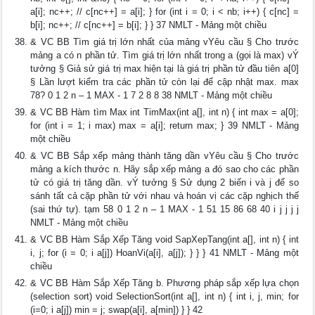
a[i]; nc++; // c[nc++] = a[i]; } for (int i = 0; i < nb; i++) { c[nc] =
b[i]; nc++; // c[nc++] = b[i]; } } 37 NMLT - Mảng một chiều
& VC BB Tìm giá trị lớn nhất của mảng vYêu cầu § Cho trước
mảng a có n phần tử. Tìm giá trị lớn nhất trong a (gọi là max) vÝ
tưởng § Giả sử giá trị max hiện tại là giá trị phần tử đầu tiên a[0]
§ Lần lượt kiểm tra các phần tử còn lại để cập nhật max. max
78? 0 1 2 n – 1 MAX - 1 7 2 8 8 38 NMLT - Mảng một chiều
& VC BB Hàm tìm Max int TimMax(int a[], int n) { int max = a[0];
for (int i = 1; i max) max = a[i]; return max; } 39 NMLT - Mảng
một chiều
& VC BB Sắp xếp mảng thành tăng dần vYêu cầu § Cho trước
mảng a kích thước n. Hãy sắp xếp mảng a đó sao cho các phần
tử có giá trị tăng dần. vÝ tưởng § Sử dụng 2 biến i và j để so
sánh tất cả cặp phần tử với nhau và hoán vị các cặp nghịch thế
(sai thứ tự). tạm 58 0 1 2 n – 1 MAX - 1 51 15 86 68 40 i j j j j
NMLT - Mảng một chiều
& VC BB Hàm Sắp Xếp Tăng void SapXepTang(int a[], int n) { int
i, j; for (i = 0; i a[j]) HoanVi(a[i], a[j]); } } } 41 NMLT - Mảng một
chiều
& VC BB Hàm Sắp Xếp Tăng b. Phương pháp sắp xếp lựa chọn
(selection sort) void SelectionSort(int a[], int n) { int i, j, min; for
(i=0; i a[j]) min = j; swap(a[i], a[min]) } } 42