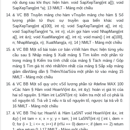
nội dung sau khi thực hiện hàm. void SapXepTang(int a[]); void
SapXepTang(int *a); 13 NMLT - Mảng một chiều
& VC BB Truyền mảng cho hàm vTruyền mảng cho hàm § Số
lượng phần tử thực sự truyền qua biến khác void
SapXepTang(int a[100], int n); void SapXepTang(int a[], int n);
void SapXepTang(int *a, int n); vLời gọi hàm void NhapMang(int
a[], int &n); void XuatMang(int a[], int n); void main() { int a[100],
n; NhapMang(a, n); XuatMang(a, n); 14 } NMLT - Mảng một chiều
& VC BB Một số bài toán cơ bản vViết hàm thực hiện từng yêu
cầu sau § Nhập mảng § Xuất mảng § Tìm kiếm một phần tử
trong mảng § Kiểm tra tính chất của mảng § Tách mảng / Gộp
mảng § Tìm giá trị nhỏ nhất/lớn nhất của mảng § Sắp xếp mảng
giảm dần/tăng dần § Thêm/Xóa/Sửa một phần tử vào mảng 15
NMLT - Mảng một chiều
& VC BB Một số quy ước vSố lượng phần tử #define MAX 100
vCác hàm § Hàm void HoanVi(int &x, int &y): hoán vị giá trị của
hai số nguyên. § Hàm int LaSNT(int n): kiểm tra một số có phải là
số nguyên tố. Trả về 1 nếu n là số nguyên tố, ngược lại trả về 0.
16 NMLT - Mảng một chiều
& VC BB Thủ tục HoanVi & Hàm LaSNT void HoanVi(int &x, int
&y) { int tam = x; x = y; y = tam; } int LaSNT(int n) { int i, dem =
0; for (i = 1; i <= n; i++) if (n%i == 0) dem++; if (dem == 2) return
1; else return 0; } 17 NMLT - Mảng một chiều