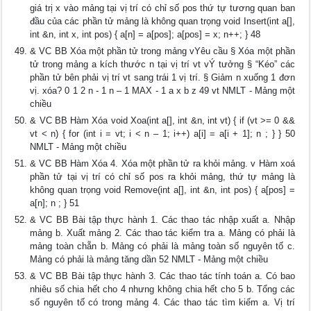
giá trị x vào mảng tại vị trí có chỉ số pos thứ tự tương quan ban
đầu của các phần tử mảng là không quan trọng void Insert(int a[],
int &n, int x, int pos) { a[n] = a[pos]; a[pos] = x; n++; } 48
& VC BB Xóa một phần tử trong mảng vYêu cầu § Xóa một phần
tử trong mảng a kích thước n tại vị trí vt vÝ tưởng § “Kéo” các
phần tử bên phải vị trí vt sang trái 1 vị trí. § Giảm n xuống 1 đơn
vị. xóa? 0 1 2 n - 1 n – 1 MAX - 1 a x b z 49 vt NMLT - Mảng một
chiều
& VC BB Hàm Xóa void Xoa(int a[], int &n, int vt) { if (vt >= 0 &&
vt < n) { for (int i = vt; i < n – 1; i++) a[i] = a[i + 1]; n ; } } 50
NMLT - Mảng một chiều
& VC BB Hàm Xóa 4. Xóa một phần tử ra khỏi mảng. v Hàm xoá
phần tử tại vị trí có chỉ số pos ra khỏi mảng, thứ tự mảng là
không quan trọng void Remove(int a[], int &n, int pos) { a[pos] =
a[n]; n ; } 51
& VC BB Bài tập thực hành 1. Các thao tác nhập xuất a. Nhập
mảng b. Xuất mảng 2. Các thao tác kiểm tra a. Mảng có phải là
mảng toàn chẵn b. Mảng có phải là mảng toàn số nguyên tố c.
Mảng có phải là mảng tăng dần 52 NMLT - Mảng một chiều
& VC BB Bài tập thực hành 3. Các thao tác tính toán a. Có bao
nhiêu số chia hết cho 4 nhưng không chia hết cho 5 b. Tổng các
số nguyên tố có trong mảng 4. Các thao tác tìm kiếm a. Vị trí