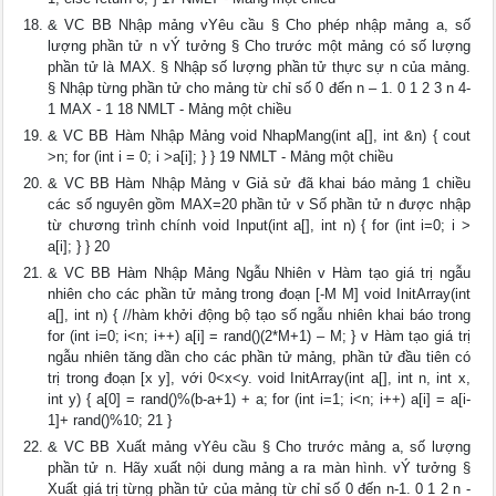
& VC BB Nhập mảng vYêu cầu § Cho phép nhập mảng a, số
lượng phần tử n vÝ tưởng § Cho trước một mảng có số lượng
phần tử là MAX. § Nhập số lượng phần tử thực sự n của mảng.
§ Nhập từng phần tử cho mảng từ chỉ số 0 đến n – 1. 0 1 2 3 n 4-
1 MAX - 1 18 NMLT - Mảng một chiều
& VC BB Hàm Nhập Mảng void NhapMang(int a[], int &n) { cout
>n; for (int i = 0; i >a[i]; } } 19 NMLT - Mảng một chiều
& VC BB Hàm Nhập Mảng v Giả sử đã khai báo mảng 1 chiều
các số nguyên gồm MAX=20 phần tử v Số phần tử n được nhập
từ chương trình chính void Input(int a[], int n) { for (int i=0; i >
a[i]; } } 20
& VC BB Hàm Nhập Mảng Ngẫu Nhiên v Hàm tạo giá trị ngẫu
nhiên cho các phần tử mảng trong đoạn [-M M] void InitArray(int
a[], int n) { //hàm khởi động bộ tạo số ngẫu nhiên khai báo trong
for (int i=0; i<n; i++) a[i] = rand()(2*M+1) – M; } v Hàm tạo giá trị
ngẫu nhiên tăng dần cho các phần tử mảng, phần tử đầu tiên có
trị trong đoạn [x y], với 0<x<y. void InitArray(int a[], int n, int x,
int y) { a[0] = rand()%(b-a+1) + a; for (int i=1; i<n; i++) a[i] = a[i-
1]+ rand()%10; 21 }
& VC BB Xuất mảng vYêu cầu § Cho trước mảng a, số lượng
phần tử n. Hãy xuất nội dung mảng a ra màn hình. vÝ tưởng §
Xuất giá trị từng phần tử của mảng từ chỉ số 0 đến n-1. 0 1 2 n -