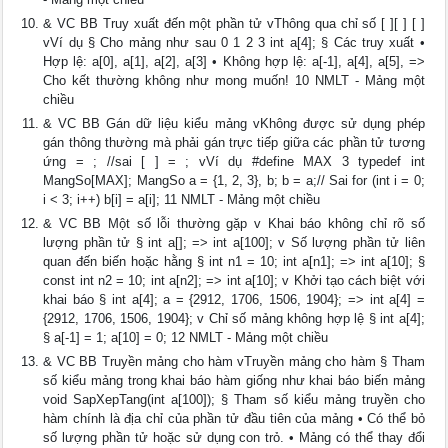
& VC BB Truy xuất đến một phần tử vThông qua chỉ số [ ][ ] [ ]
vVí dụ § Cho mảng như sau 0 1 2 3 int a[4]; § Các truy xuất •
Hợp lệ: a[0], a[1], a[2], a[3] • Không hợp lệ: a[-1], a[4], a[5], =>
Cho kết thường không như mong muốn! 10 NMLT - Mảng một
chiều
& VC BB Gán dữ liệu kiểu mảng vKhông được sử dụng phép
gán thông thường mà phải gán trực tiếp giữa các phần tử tương
ứng = ; //sai [ ] = ; vVí dụ #define MAX 3 typedef int
MangSo[MAX]; MangSo a = {1, 2, 3}, b; b = a;// Sai for (int i = 0;
i < 3; i++) b[i] = a[i]; 11 NMLT - Mảng một chiều
& VC BB Một số lỗi thường gặp v Khai báo không chỉ rõ số
lượng phần tử § int a[]; => int a[100]; v Số lượng phần tử liên
quan đến biến hoặc hằng § int n1 = 10; int a[n1]; => int a[10]; §
const int n2 = 10; int a[n2]; => int a[10]; v Khởi tạo cách biệt với
khai báo § int a[4]; a = {2912, 1706, 1506, 1904}; => int a[4] =
{2912, 1706, 1506, 1904}; v Chỉ số mảng không hợp lệ § int a[4];
§ a[-1] = 1; a[10] = 0; 12 NMLT - Mảng một chiều
& VC BB Truyền mảng cho hàm vTruyền mảng cho hàm § Tham
số kiểu mảng trong khai báo hàm giống như khai báo biến mảng
void SapXepTang(int a[100]); § Tham số kiểu mảng truyền cho
hàm chính là địa chỉ của phần tử đầu tiên của mảng • Có thể bỏ
số lượng phần tử hoặc sử dụng con trỏ. • Mảng có thể thay đổi