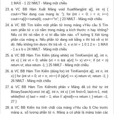
1 MAX - 1 22 NMLT - Mảng một chiều
& VC BB Hàm Xuất Mảng void XuatMang(int a[], int n) {
cout<<“Noi dung cua mang la: ”); for (int i = 0; i < n; i++)
cout<<a[i]<<setw(4); cout<<“\n”; } 23 NMLT - Mảng một chiều
& VC BB Tìm kiếm một phần tử trong mảng vYêu cầu § Tìm
xem phần tử x có nằm trong mảng a kích thước n hay không?
Nếu có thì nó nằm ở vị trí đầu tiên nào. vÝ tưởng § Xét từng
phần của mảng a. Nếu phần tử đang xét bằng x thì trả về vị trí
đó. Nếu không tìm được thì trả về -1. x vị trí = 1 0 1 2 n - 1 MAX
- 1 a x b x 24 NMLT - Mảng một chiều
& VC BB Hàm Tìm Kiếm (dùng while) int TimKiem(int a[], int n,
int x) { int vt = 0; while (vt < n && a[vt] != x) vt++; if (vt < n)
return vt; else return -1; } 25 NMLT - Mảng một chiều
& VC BB Hàm Tìm Kiếm (dùng for) int TimKiem(int a[], int n, int
x) { for (int vt = 0; vt < n; vt++) if (a[vt] == x) return vt; return -1; }
26 NMLT - Mảng một chiều
& VC BB Hàm Tìm Kiếmnhị phân v Mảng đã có thứ tự int
BinarySearch(const int a[], int n, int x) { int first=0, last=n-1, mid;
while(first x) last = mid – 1; else // a[mid]==x return i; } return –1;
27 }
& VC BB Kiểm tra tính chất của mảng vYêu cầu § Cho trước
mảng a, số lượng phần tử n. Mảng a có phải là mảng toàn các