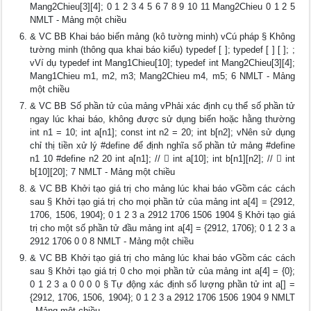
Mang2Chieu[3][4]; 0 1 2 3 4 5 6 7 8 9 10 11 Mang2Chieu 0 1 2 5
NMLT - Mảng một chiều
& VC BB Khai báo biến mảng (kô tường minh) vCú pháp § Không
tường minh (thông qua khai báo kiểu) typedef [ ]; typedef [ ] [ ]; ;
vVí dụ typedef int Mang1Chieu[10]; typedef int Mang2Chieu[3][4];
Mang1Chieu m1, m2, m3; Mang2Chieu m4, m5; 6 NMLT - Mảng
một chiều
& VC BB Số phần tử của mảng vPhải xác định cụ thể số phần tử
ngay lúc khai báo, không được sử dụng biến hoặc hằng thường
int n1 = 10; int a[n1]; const int n2 = 20; int b[n2]; vNên sử dụng
chỉ thị tiền xử lý #define để định nghĩa số phần tử mảng #define
n1 10 #define n2 20 int a[n1]; //  int a[10]; int b[n1][n2]; //  int
b[10][20]; 7 NMLT - Mảng một chiều
& VC BB Khởi tạo giá trị cho mảng lúc khai báo vGồm các cách
sau § Khởi tạo giá trị cho mọi phần tử của mảng int a[4] = {2912,
1706, 1506, 1904}; 0 1 2 3 a 2912 1706 1506 1904 § Khởi tạo giá
trị cho một số phần tử đầu mảng int a[4] = {2912, 1706}; 0 1 2 3 a
2912 1706 0 0 8 NMLT - Mảng một chiều
& VC BB Khởi tạo giá trị cho mảng lúc khai báo vGồm các cách
sau § Khởi tạo giá trị 0 cho mọi phần tử của mảng int a[4] = {0};
0 1 2 3 a 0 0 0 0 § Tự động xác định số lượng phần tử int a[] =
{2912, 1706, 1506, 1904}; 0 1 2 3 a 2912 1706 1506 1904 9 NMLT
- Mảng một chiều