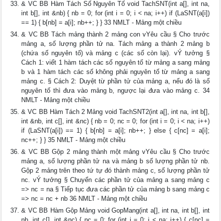
& VC BB Hàm Tách Số Nguyên Tố void TachSNT(int a[], int na,
int b[], int &nb) { nb = 0; for (int i = 0; i < na; i++) if (LaSNT(a[i])
== 1) { b[nb] = a[i]; nb++; } } 33 NMLT - Mảng một chiều
& VC BB Tách mảng thành 2 mảng con vYêu cầu § Cho trước
mảng a, số lượng phần tử na. Tách mảng a thành 2 mảng b
(chứa số nguyên tố) và mảng c (các số còn lại). vÝ tưởng §
Cách 1: viết 1 hàm tách các số nguyên tố từ mảng a sang mảng
b và 1 hàm tách các số không phải nguyên tố từ mảng a sang
mảng c. § Cách 2: Duyệt từ phần tử của mảng a, nếu đó là số
nguyên tố thì đưa vào mảng b, ngược lại đưa vào mảng c. 34
NMLT - Mảng một chiều
& VC BB Hàm Tách 2 Mảng void TachSNT2(int a[], int na, int b[],
int &nb, int c[], int &nc) { nb = 0; nc = 0; for (int i = 0; i < na; i++)
if (LaSNT(a[i]) == 1) { b[nb] = a[i]; nb++; } else { c[nc] = a[i];
nc++; } } 35 NMLT - Mảng một chiều
& VC BB Gộp 2 mảng thành một mảng vYêu cầu § Cho trước
mảng a, số lượng phần tử na và mảng b số lượng phần tử nb.
Gộp 2 mảng trên theo tứ tự đó thành mảng c, số lượng phần tử
nc. vÝ tưởng § Chuyển các phần tử của mảng a sang mảng c
=> nc = na § Tiếp tục đưa các phần tử của mảng b sang mảng c
=> nc = nc + nb 36 NMLT - Mảng một chiều
& VC BB Hàm Gộp Mảng void GopMang(int a[], int na, int b[], int
nb, int c[], int &nc) { nc = 0; for (int i = 0; i < na; i++) { c[nc] =