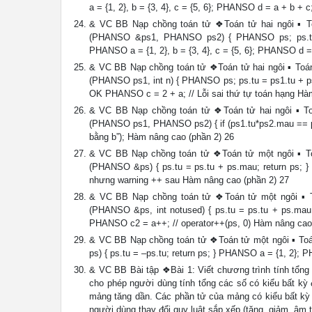
a = {1, 2}, b = {3, 4}, c = {5, 6}; PHANSO d = a + b + 
& VC BB Nạp chồng toán tử ❖Toán tử hai ngôi ▪ Toá
(PHANSO &ps1, PHANSO ps2) { PHANSO ps; ps.tu 
PHANSO a = {1, 2}, b = {3, 4}, c = {5, 6}; PHANSO d =
& VC BB Nạp chồng toán tử ❖Toán tử hai ngôi ▪ Toá
(PHANSO ps1, int n) { PHANSO ps; ps.tu = ps1.tu + p
OK PHANSO c = 2 + a; // Lỗi sai thứ tự toán hạng Hà
& VC BB Nạp chồng toán tử ❖Toán tử hai ngôi ▪ Toá
(PHANSO ps1, PHANSO ps2) { if (ps1.tu*ps2.mau == ps2.t
bằng b”); Hàm nâng cao (phần 2) 26
& VC BB Nạp chồng toán tử ❖Toán tử một ngôi ▪ Toá
(PHANSO &ps) { ps.tu = ps.tu + ps.mau; return ps;
nhưng warning ++ sau Hàm nâng cao (phần 2) 27
& VC BB Nạp chồng toán tử ❖Toán tử một ngôi ▪ To
(PHANSO &ps, int notused) { ps.tu = ps.tu + ps.mau;
PHANSO c2 = a++; // operator++(ps, 0) Hàm nâng cao 
& VC BB Nạp chồng toán tử ❖Toán tử một ngôi ▪ Toá
ps) { ps.tu = –ps.tu; return ps; } PHANSO a = {1, 2}
& VC BB Bài tập ❖Bài 1: Viết chương trình tính tổng
cho phép người dùng tính tổng các số có kiểu bất kỳ
mảng tăng dần. Các phần tử của mảng có kiểu bất kỳ (ch
người dùng thay đổi quy luật sắp xếp (tăng, giảm, âm