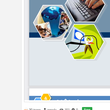
Free
30 trang
ngocly
151
0