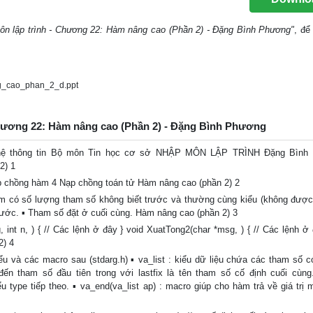
ôn lập trình - Chương 22: Hàm nâng cao (Phần 2) - Đặng Bình Phương"
, để 
g_cao_phan_2_d.ppt
 Chương 22: Hàm nâng cao (Phần 2) - Đặng Bình Phương
ghệ thông tin Bộ môn Tin học cơ sở NHẬP MÔN LẬP TRÌNH Đặng Bình
) 1
chồng hàm 4 Nạp chồng toán tử Hàm nâng cao (phần 2) 2
 có số lượng tham số không biết trước và thường cùng kiểu (không được 
t trước. ▪ Tham số đặt ở cuối cùng. Hàm nâng cao (phần 2) 3
 n, ) { // Các lệnh ở đây } void XuatTong2(char *msg, ) { // Các lệnh ở đ
2) 4
à các macro sau (stdarg.h) ▪ va_list : kiểu dữ liệu chứa các tham số có
hỉ đến tham số đầu tiên trong với lastfix là tên tham số cố định cuối cùng
ểu type tiếp theo. ▪ va_end(va_list ap) : macro giúp cho hàm trả về giá trị 