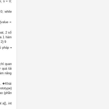
e, s = 0;
0; while
((value =
at, 2 số
ửa 1 hàm
 2) 9
ú pháp ▪
chỉ quan
 quá tải
Hàm nâng
ý. ❖Khái
ototype)
ao (phần
a[], int