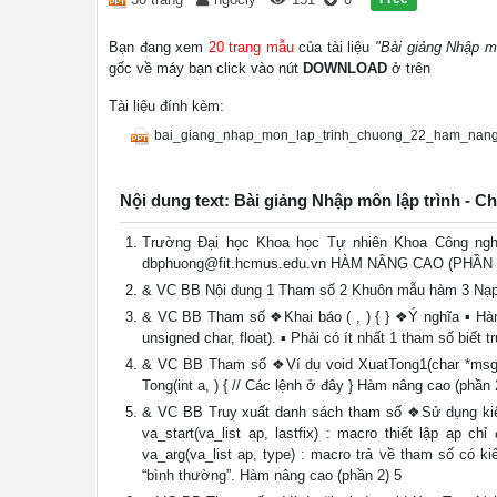
Bạn đang xem
20 trang mẫu
của tài liệu
"Bài giảng Nhập m
gốc về máy bạn click vào nút
DOWNLOAD
ở trên
Tài liệu đính kèm:
bai_giang_nhap_mon_lap_trinh_chuong_22_ham_nan
Nội dung text: Bài giảng Nhập môn lập trình -
Trường Đại học Khoa học Tự nhiên Khoa Công n
dbphuong@fit.hcmus.edu.vn
HÀM NÂNG CAO (PHẦN 2
& VC BB Nội dung 1 Tham số 2 Khuôn mẫu hàm 3 Nạp 
& VC BB Tham số ❖Khai báo ( , ) { } ❖Ý nghĩa ▪ Hàm
unsigned char, float). ▪ Phải có ít nhất 1 tham số biế
& VC BB Tham số ❖Ví dụ void XuatTong1(char *msg, int
Tong(int a, ) { // Các lệnh ở đây } Hàm nâng cao (phần 
& VC BB Truy xuất danh sách tham số ❖Sử dụng kiểu v
va_start(va_list ap, lastfix) : macro thiết lập ap c
va_arg(va_list ap, type) : macro trả về tham số có ki
“bình thường”. Hàm nâng cao (phần 2) 5