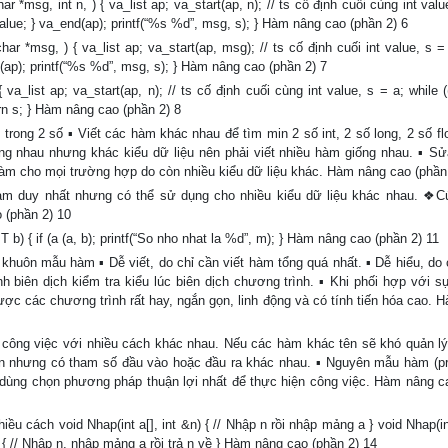
sg, int n, ) { va_list ap; va_start(ap, n); // ts cố định cuối cùng int valu
+ value; } va_end(ap); printf(“%s %d”, msg, s); } Hàm nâng cao (phần 2) 6
*msg, ) { va_list ap; va_start(ap, msg); // ts cố định cuối int value, s = 
nd(ap); printf(“%s %d”, msg, s); } Hàm nâng cao (phần 2) 7
_list ap; va_start(ap, n); // ts cố định cuối cùng int value, s = a; while 
turn s; } Hàm nâng cao (phần 2) 8
ng 2 số ▪ Viết các hàm khác nhau để tìm min 2 số int, 2 số long, 2 số flo
g nhau nhưng khác kiểu dữ liệu nên phải viết nhiều hàm giống nhau. ▪ S
hàm cho mọi trường hợp do còn nhiều kiểu dữ liệu khác. Hàm nâng cao (phần
 duy nhất nhưng có thể sử dụng cho nhiều kiểu dữ liệu khác nhau. ❖C
 (phần 2) 10
 { if (a (a, b); printf(“So nho nhat la %d”, m); } Hàm nâng cao (phần 2) 11
ôn mẫu hàm ▪ Dễ viết, do chỉ cần viết hàm tổng quá nhất. ▪ Dễ hiểu, do 
nh biên dịch kiểm tra kiểu lúc biên dịch chương trình. ▪ Khi phối hợp với sự
được các chương trình rất hay, ngắn gọn, linh động và có tính tiến hóa cao. 
ng việc với nhiều cách khác nhau. Nếu các hàm khác tên sẽ khó quản l
ên nhưng có tham số đầu vào hoặc đầu ra khác nhau. ▪ Nguyên mẫu hàm (pr
 dùng chọn phương pháp thuận lợi nhất để thực hiện công việc. Hàm nâng c
ách void Nhap(int a[], int &n) { // Nhập n rồi nhập mảng a } void Nhap(int 
) { // Nhập n, nhập mảng a rồi trả n về } Hàm nâng cao (phần 2) 14