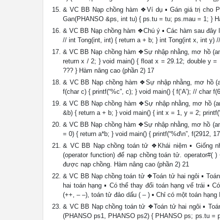
& VC BB Nạp chồng hàm ❖Ví dụ ▪ Gán giá trị cho PH
Gan(PHANSO &ps, int tu) { ps.tu = tu; ps.mau = 1; } 
& VC BB Nạp chồng hàm ❖Chú ý ▪ Các hàm sau đây là như nh
// int Tong(int, int) { return a + b; } int Tong(int x, int y
& VC BB Nạp chồng hàm ❖Sự nhập nhằng, mơ hồ (ambiguity
return x / 2; } void main() { float x = 29.12; double y = 17.
??? } Hàm nâng cao (phần 2) 17
& VC BB Nạp chồng hàm ❖Sự nhập nhằng, mơ hồ (ambigu
f(char c) { printf(“%c”, c); } void main() { f(‘A’); // char
& VC BB Nạp chồng hàm ❖Sự nhập nhằng, mơ hồ (ambiguity
&b) { return a + b; } void main() { int x = 1, y = 2; prin
& VC BB Nạp chồng hàm ❖Sự nhập nhằng, mơ hồ (ambiguity
= 0) { return a*b; } void main() { printf(“%d\n”, f(2912, 
& VC BB Nạp chồng toán tử ❖Khái niệm ▪ Giống nh
(operator function) để nạp chồng toán tử. operator#( ) 
được nạp chồng. Hàm nâng cao (phần 2) 21
& VC BB Nạp chồng toán tử ❖Toán tử hai ngôi ▪ Toán tử 
hai toán hạng ▪ Có thể thay đổi toán hạng vế trái ▪ 
(++, – –), toán tử đảo dấu ( – ) ▪ Chỉ có một toán hạn
& VC BB Nạp chồng toán tử ❖Toán tử hai ngôi ▪ Toá
(PHANSO ps1, PHANSO ps2) { PHANSO ps; ps.tu = ps