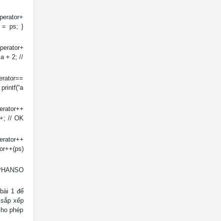
perator+
= ps; }
perator+
 + 2; //
erator==
printf(“a
erator++
+; // OK
erator++
or++(ps)
–(PHANSO
bài 1 để
 sắp xếp
 cho phép