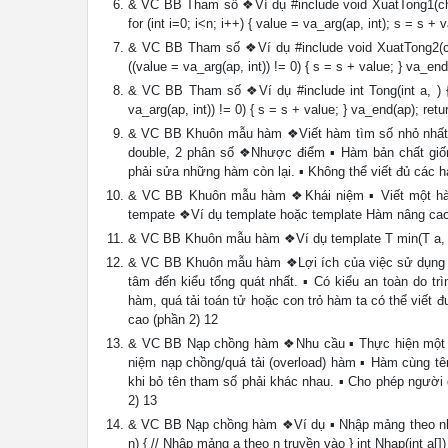
& VC BB Tham số ❖Ví dụ #include void XuatTong1(char *m
for (int i=0; i<n; i++) { value = va_arg(ap, int); s = s 
& VC BB Tham số ❖Ví dụ #include void XuatTong2(char 
((value = va_arg(ap, int)) != 0) { s = s + value; } va_e
& VC BB Tham số ❖Ví dụ #include int Tong(int a, ) { va
va_arg(ap, int)) != 0) { s = s + value; } va_end(ap); re
& VC BB Khuôn mẫu hàm ❖Viết hàm tìm số nhỏ nhất tro
double, 2 phân số ❖Nhược điểm ▪ Hàm bản chất giốn
phải sửa những hàm còn lại. ▪ Không thể viết đủ các 
& VC BB Khuôn mẫu hàm ❖Khái niệm ▪ Viết một hàm
tempate ❖Ví dụ template hoặc template Hàm nâng cao
& VC BB Khuôn mẫu hàm ❖Ví dụ template T min(T a, T b)
& VC BB Khuôn mẫu hàm ❖Lợi ích của việc sử dụng khu
tâm đến kiểu tổng quát nhất. ▪ Có kiểu an toàn do trì
hàm, quá tải toán tử hoặc con trỏ hàm ta có thể viết 
cao (phần 2) 12
& VC BB Nạp chồng hàm ❖Nhu cầu ▪ Thực hiện một cô
niệm nạp chồng/quá tải (overload) hàm ▪ Hàm cùng t
khi bỏ tên tham số phải khác nhau. ▪ Cho phép người
2) 13
& VC BB Nạp chồng hàm ❖Ví dụ ▪ Nhập mảng theo nhiều c
n) { // Nhập mảng a theo n truyền vào } int Nhap(int a[]