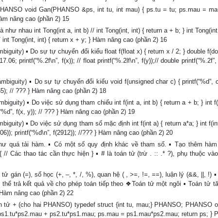
ANSO void Gan(PHANSO &ps, int tu, int mau) { ps.tu = tu; ps.mau = mau
Hàm nâng cao (phần 2) 15
au int Tong(int a, int b) // int Tong(int, int) { return a + b; } int Tong(int 
) // int Tong(int, int) { return x + y; } Hàm nâng cao (phần 2) 16
) ▪ Do sự tự chuyển đổi kiểu float f(float x) { return x / 2; } double f(do
06; printf(“%.2f\n”, f(x)); // float printf(“%.2lf\n”, f(y));// double printf(“%.2f”, 
ity) ▪ Do sự tự chuyển đổi kiểu void f(unsigned char c) { printf(“%d”, c)
 f(65); // ??? } Hàm nâng cao (phần 2) 18
) ▪ Do việc sử dụng tham chiếu int f(int a, int b) { return a + b; } int f(i
tf(“%d”, f(x, y)); // ??? } Hàm nâng cao (phần 2) 19
) ▪ Do việc sử dụng tham số mặc định int f(int a) { return a*a; } int f(int
1706)); printf(“%d\n”, f(2912)); //??? } Hàm nâng cao (phần 2) 20
ư quá tải hàm. ▪ Có một số quy định khác về tham số. ▪ Tạo thêm hàm
{ // Các thao tác cần thực hiện } ▪ # là toán tử (trừ . :: .* ?), phụ thuộc và
gán (=), số học (+, –, *, /, %), quan hệ ( , >=, !=, ==), luận lý (&&, ||, !)
Có thể trả kết quả về cho phép toán tiếp theo ❖Toán tử một ngôi ▪ Toán tử t
g Hàm nâng cao (phần 2) 22
n tử + (cho hai PHANSO) typedef struct {int tu, mau;} PHANSO; PHANSO o
1.tu*ps2.mau + ps2.tu*ps1.mau; ps.mau = ps1.mau*ps2.mau; return ps; 