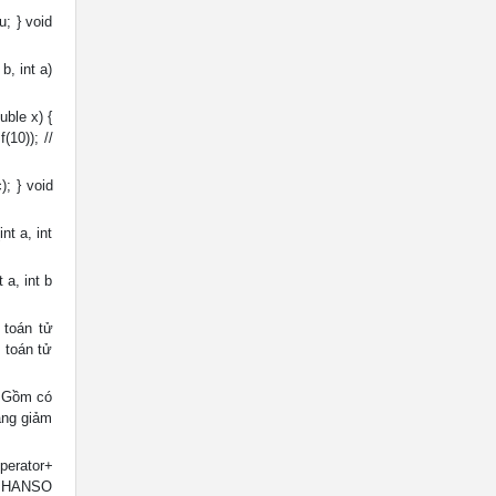
; } void
b, int a)
uble x) {
f(10)); //
; } void
nt a, int
 a, int b
 toán tử
o toán tử
 ▪ Gồm có
ăng giảm
perator+
} PHANSO