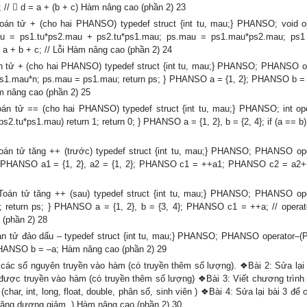
c; //  d = a + (b + c) Hàm nâng cao (phần 2) 23
n tử + (cho hai PHANSO) typedef struct {int tu, mau;} PHANSO; void o
= ps1.tu*ps2.mau + ps2.tu*ps1.mau; ps.mau = ps1.mau*ps2.mau; ps1 
 a + b + c; // Lỗi Hàm nâng cao (phần 2) 24
n tử + (cho hai PHANSO) typedef struct {int tu, mau;} PHANSO; PHANSO o
s1.mau*n; ps.mau = ps1.mau; return ps; } PHANSO a = {1, 2}; PHANSO b = a
m nâng cao (phần 2) 25
n tử == (cho hai PHANSO) typedef struct {int tu, mau;} PHANSO; int op
u*ps1.mau) return 1; return 0; } PHANSO a = {1, 2}, b = {2, 4}; if (a == b) 
n tử tăng ++ (trước) typedef struct {int tu, mau;} PHANSO; PHANSO op
 } PHANSO a1 = {1, 2}, a2 = {1, 2}; PHANSO c1 = ++a1; PHANSO c2 = a2+
án tử tăng ++ (sau) typedef struct {int tu, mau;} PHANSO; PHANSO op
 return ps; } PHANSO a = {1, 2}, b = {3, 4}; PHANSO c1 = ++a; // operat
(phần 2) 28
n tử đảo dấu – typedef struct {int tu, mau;} PHANSO; PHANSO operator
; PHANSO b = –a; Hàm nâng cao (phần 2) 29
 các số nguyên truyền vào hàm (có truyền thêm số lượng). ❖Bài 2: Sửa lại 
 được truyền vào hàm (có truyền thêm số lượng) ❖Bài 3: Viết chương trình
ar, int, long, float, double, phân số, sinh viên ) ❖Bài 4: Sửa lại bài 3 để
 tăng dương giảm, ) Hàm nâng cao (phần 2) 30