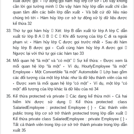
xuất được gọi: ◦ Tự động gọi hàm hủy lớp cơ sở ◦ Do vậy không
cần lời gọi tường minh  Do vậy hàm hủy lớp dẫn xuất chỉ cần
quan tâm đến các biến lớp dẫn xuất ◦ Và bất cứ dữ liệu nào
chúng trỏ tới ◦ Hàm hủy lớp cơ sở tự động xử lý dữ liệu được
kế thừa 32
Thứ tự gọi hàm hủy  Xét: lớp B dẫn xuất từ lớp A lớp C dẫn
xuất từ lớp B A  B  C  Khi đối tượng của lớp C đi ra ngoài
phạm vi: ◦ Hàm hủy lớp C được gọi trước nhất ◦ Sau đó hàm
hủy lớp B được gọi ◦ Cuối cùng hàm hủy lớp A được gọi 
Ngược lại với thứ tự gọi các hàm tạo 33
Mối quan hệ “là một” và “có một”  Sự kế thừa: ◦ Được xem là
mối quan hệ lớp “là một” ◦ Ví dụ, HourlyEmployee “là một"
Employee ◦ Một Convertible “là một" Automobile  Lớp bao gồm
các đối tượng của một lớp khác như là dữ liệu thành viên của nó
◦ Được xem là mối quan hệ lớp “có một” ◦ Ví dụ, một lớp “có
một” đối tượng của lớp khác là dữ liệu của nó 34
Kế thừa protected và private  Các dạng kế thừa mới ◦ Cả hai
hiếm khi được sử dụng  Kế thừa protected: class
SalariedEmployee : protected Employee { } ◦ Các thành viên
public trong lớp cơ sở trở thành protected trong lớp dẫn xuất 
Kế thừa private class SalariedEmployee : private Employee { } ◦
Tất cả thành viên trong lớp cơ sở trở thành private trong lớp dẫn
xuất 35