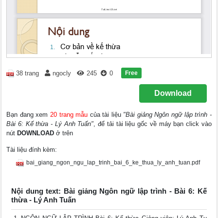
Free
38 trang
ngocly
245
0
Download
Bạn đang xem
20 trang mẫu
của tài liệu
"Bài giảng Ngôn ngữ lập trình -
Bài 6: Kế thừa - Lý Anh Tuấn"
, để tải tài liệu gốc về máy bạn click vào
nút
DOWNLOAD
ở trên
Tài liệu đính kèm:
bai_giang_ngon_ngu_lap_trinh_bai_6_ke_thua_ly_anh_tuan.pdf
Nội dung text: Bài giảng Ngôn ngữ lập trình - Bài 6: Kế
thừa - Lý Anh Tuấn