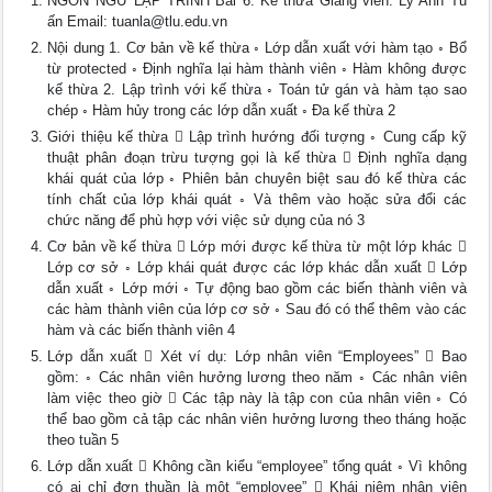
NGÔN NGỮ LẬP TRÌNH Bài 6: Kế thừa Giảng viên: Lý Anh Tu
ấn Email:
tuanla@tlu.edu.vn
Nội dung 1. Cơ bản về kế thừa ◦ Lớp dẫn xuất với hàm tạo ◦ Bổ
từ protected ◦ Định nghĩa lại hàm thành viên ◦ Hàm không được
kế thừa 2. Lập trình với kế thừa ◦ Toán tử gán và hàm tạo sao
chép ◦ Hàm hủy trong các lớp dẫn xuất ◦ Đa kế thừa 2
Giới thiệu kế thừa  Lập trình hướng đối tượng ◦ Cung cấp kỹ
thuật phân đoạn trừu tượng gọi là kế thừa  Định nghĩa dạng
khái quát của lớp ◦ Phiên bản chuyên biệt sau đó kế thừa các
tính chất của lớp khái quát ◦ Và thêm vào hoặc sửa đổi các
chức năng để phù hợp với việc sử dụng của nó 3
Cơ bản về kế thừa  Lớp mới được kế thừa từ một lớp khác 
Lớp cơ sở ◦ Lớp khái quát được các lớp khác dẫn xuất  Lớp
dẫn xuất ◦ Lớp mới ◦ Tự động bao gồm các biến thành viên và
các hàm thành viên của lớp cơ sở ◦ Sau đó có thể thêm vào các
hàm và các biến thành viên 4
Lớp dẫn xuất  Xét ví dụ: Lớp nhân viên “Employees”  Bao
gồm: ◦ Các nhân viên hưởng lương theo năm ◦ Các nhân viên
làm việc theo giờ  Các tập này là tập con của nhân viên ◦ Có
thể bao gồm cả tập các nhân viên hưởng lương theo tháng hoặc
theo tuần 5
Lớp dẫn xuất  Không cần kiểu “employee” tổng quát ◦ Vì không
có ai chỉ đơn thuần là một “employee”  Khái niệm nhân viên