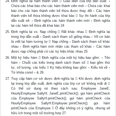
Định nghĩa lại hàm thành viên  Giao diện của lớp dẫn xuất: ◦
Chứa các khai báo cho các hàm thành viên mới ◦ Chứa các khai
báo cho các hàm thành viên kế thừa được thay đổi ◦ Các hàm
thành viên kế thừa không được khai báo  Sự thi hành của lớp
dẫn xuất sẽ: ◦ Định nghĩa các hàm thành viên mới ◦ Định nghĩa
lại các hàm kế thừa đã khai báo 24
Định nghĩa lại vs. Nạp chồng  Rất khác nhau  Định nghĩa lại
trong lớp dẫn xuất ◦ Danh sách tham số giống nhau ◦ Về cơ bản
là viết lại hàm tương tự  Nạp chồng ◦ Danh sách tham số khác
nhau ◦ Định nghĩa hàm mới nhận các tham số khác ◦ Các hàm
được nạp chồng phải có các ký hiệu khác nhau 25
Một ký hiệu hàm  Định nghĩa của một ký hiệu bao gồm: ◦ Tên
hàm ◦ Chuỗi các kiểu trong danh sách tham số  bao gồm thứ
tự, số lượng, các kiểu  Ký hiệu không bao gồm: ◦ Kiểu trả về ◦
Từ khóa const ◦ & 26
Truy cập hàm cơ sở được định nghĩa lại  Khi được định nghĩa
lại trong lớp dẫn xuất, định nghĩa của lớp cơ sở không mất đi 
Có thể sử dụng nó theo cách sau: Employee JaneE;
HourlyEmployee SallyH; JaneE.printCheck(); gọi hàm printCheck
của Employee SallyH.printCheck(); gọi hàm printCheck của
HourlyEmployee SallyH.Employee::printCheck(); gọi hàm
printCheck của Employee  Ở đây không có ý nghĩa, nhưng sẽ
hữu ích trong một số trường hợp 27