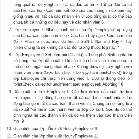
tổng quát rất có ý nghĩa ◦ Tất cả đều có tên ◦ Tất cả đều có số
bảo hiểm xã hội ◦ Các hàm kết hợp của các thông tin cơ bản này
giống nhau với tất cả các nhân viên  Lớp tổng quát có thể bao
chứa tất cả những dữ liệu này về các nhân viên 6
Lớp Employee  Nhiều thành viên của lớp “employee” áp dụng
cho tất cả các kiểu nhân viên ◦ Các hàm truy cập ◦ Các hàm biến
đổi ◦ Phần lớn các mục dữ liệu  SSN  Name  Pay ◦ Tuy
nhiên chúng ta sẽ không có các đối tượng thuộc lớp này 7
Lớp Employee  Xét hàm printCheck(): ◦ Luôn phải định nghĩa lại
nó trong các lớp dẫn xuất ◦ Do các kiểu nhân viên khác nhau có
thể có séc ngân hàng khác nhau ◦ Không thực sự có ý nghĩa với
nhân viên chưa được tách biệt ◦ Do vậy hàm printCheck() trong
lớp Employee chỉ thực hiện công việc:  Đưa ra thông điệp lỗi:
“printCheck called for undifferentiated employee!! Aborting ” 8
Dẫn xuất từ lớp Employee  Các lớp được dẫn xuất từ lớp
Employee: ◦ Tự động bao gồm tất cả các biến thành viên ◦ Tự
động bao gồm tất cả các hàm thành viên  Chúng ta nói rằng lớp
dẫn xuất “kế thừa” các thành viên từ lớp cơ sở  Sau đó có thể
định nghĩa lại các thành viên đã có và thêm vào các thành viên
mới 9
Giao diện của lớp dẫn xuất HourlyEmployee 10
Giao diện của lớp dẫn xuất HourlyEmployee 11