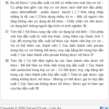
Đa kế thừa  Lớp dẫn xuất có thể có nhiều hơn một lớp cơ sở ◦
Cú pháp bao gồm các lớp cơ sở được tách biệt bởi dấu phẩy:
class derivedMulti : public base1, base2 { }  Khả năng nhập
nhằng là rất cao  Chứa đựng nhiều rủi ro ◦ Một số người cho
rằng không nên sử dụng đa kế thừa ◦ Chắc chắn chỉ nên được
sử dụng bởi những người lập trình có kinh nghiệm 36
Tóm tắt  Kế thừa cung cấp việc sử dụng lại mã lệnh ◦ Cho phép
một lớp dẫn xuất từ một lớp khác, cộng thêm các thuộc tính 
Các đối tượng lớp dẫn xuất kế thừa các thành viên lớp cơ sở ◦
Và có thể thêm các thành viên  Các biến thành viên private
trong lớp cơ sở không thể được truy cập bằng tên trong lớp dẫn
xuất  Các hàm thành viên private không được kế thừa 37
Tóm tắt  Có thể định nghĩa lại các hàm thành viên được kế
thừa ◦ Để thể hiện sự khác biệt trong lớp dẫn xuất  Các thành
viên protected trong lớp cơ sở ◦ Có thể được truy cập bằng tên
trong các hàm thành viên lớp dẫn xuất  Toán tử gán được nạp
chồng không được kế thừa ◦ Nhưng có thể được gọi từ lớp dẫn
xuất  Các hàm tạo không được kế thừa ◦ Được gọi từ hàm tạo
của lớp dẫn xuất 38
Copyright ©
2026
TaiLieu123.net -
Luận Án