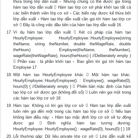
thừa trong lớp dẫn xuất ◦ Nhưng chúng có thể được gọi trong
hàm tạo lớp dẫn xuất  Hàm tạo lớp cơ sở phải khởi tạo tất cả
các biến thành viên lớp cơ sở ◦ Các biến này được kế thừa bởi
lớp dẫn xuất ◦ Hàm tạo lớp dẫn xuất cần gọi tới hàm tạo lớp cơ
sở  Đây là công việc đầu tiên của hàm tạo lớp dẫn xuất 16
Ví dụ hàm tạo lớp dẫn xuất  Xét cú pháp của hàm tạo
HourlyEmployee: HourlyEmployee::HourlyEmployee(string
theName, string theNumber, double theWageRate, double
theHours) : Employee(theName, theNumber),
wageRate(theWageRate), hours(theHours) { //Deliberately empty }
 Phần sau : là phần khởi tạo ◦ Bao gồm lời gọi tới hàm tạo
Employee 17
Một hàm tạo HourlyEmployee khác  Một hàm tạo khác:
HourlyEmployee::HourlyEmployee() : Employee(), wageRate(0),
hours(0) { //Deliberately empty }  Phiên bản mặc định của hàm
tạo lớp cơ sở được gọi (không đối số)  Luôn nên gọi một trong
các hàm tạo lớp cơ sở 18
Hàm tạo: Không có lời gọi lớp cơ sở  Hàm tạo lớp dẫn xuất
luôn nên gọi đến một trong các hàm tạo lớp cơ sở  Nếu bạn
không làm điều này: ◦ Hàm tạo mặc định lớp cơ sở sẽ tự động
được gọi  Định nghĩa hàm tạo tương đương:
HourlyEmployee::HourlyEmployee() : wageRate(0), hours(0) { } 19
Lỗi thường gặp: Dữ liệu private lớp cơ sở  Lớp dẫn xuất kế