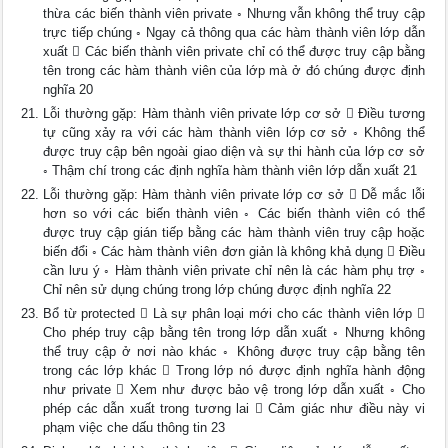
thừa các biến thành viên private ◦ Nhưng vẫn không thể truy cập
trực tiếp chúng ◦ Ngay cả thông qua các hàm thành viên lớp dẫn
xuất  Các biến thành viên private chỉ có thể được truy cập bằng
tên trong các hàm thành viên của lớp mà ở đó chúng được định
nghĩa 20
Lỗi thường gặp: Hàm thành viên private lớp cơ sở  Điều tương
tự cũng xảy ra với các hàm thành viên lớp cơ sở ◦ Không thể
được truy cập bên ngoài giao diện và sự thi hành của lớp cơ sở
◦ Thậm chí trong các định nghĩa hàm thành viên lớp dẫn xuất 21
Lỗi thường gặp: Hàm thành viên private lớp cơ sở  Dễ mắc lỗi
hơn so với các biến thành viên ◦ Các biến thành viên có thể
được truy cập gián tiếp bằng các hàm thành viên truy cập hoặc
biến đổi ◦ Các hàm thành viên đơn giản là không khả dụng  Điều
cần lưu ý ◦ Hàm thành viên private chỉ nên là các hàm phụ trợ ◦
Chỉ nên sử dụng chúng trong lớp chúng được định nghĩa 22
Bổ từ protected  Là sự phân loại mới cho các thành viên lớp 
Cho phép truy cập bằng tên trong lớp dẫn xuất ◦ Nhưng không
thể truy cập ở nơi nào khác ◦ Không được truy cập bằng tên
trong các lớp khác  Trong lớp nó được định nghĩa hành động
như private  Xem như được bảo vệ trong lớp dẫn xuất ◦ Cho
phép các dẫn xuất trong tương lai  Cảm giác như điều này vi
phạm việc che dấu thông tin 23