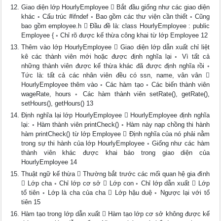
Giao diện lớp HourlyEmployee  Bắt đầu giống như các giao diện
khác ◦ Cấu trúc #ifndef ◦ Bao gồm các thư viện cần thiết ◦ Cũng
bao gồm employee.h  Đầu đề là: class HourlyEmployee : public
Employee { ◦ Chỉ rõ được kế thừa công khai từ lớp Employee 12
Thêm vào lớp HourlyEmployee  Giao diện lớp dẫn xuất chỉ liệt
kê các thành viên mới hoặc được định nghĩa lại ◦ Vì tất cả
những thành viên được kế thừa khác đã được định nghĩa rồi ◦
Tức là: tất cả các nhân viên đều có ssn, name, vân vân 
HourlyEmployee thêm vào ◦ Các hàm tạo ◦ Các biến thành viên
wageRate, hours ◦ Các hàm thành viên setRate(), getRate(),
setHours(), getHours() 13
Định nghĩa lại lớp HourlyEmployee  HourlyEmployee định nghĩa
lại: ◦ Hàm thành viên printCheck() ◦ Hàm này nạp chồng thi hành
hàm printCheck() từ lớp Employee  Định nghĩa của nó phải nằm
trong sự thi hành của lớp HourlyEmployee ◦ Giống như các hàm
thành viên khác được khai báo trong giao diện của
HourlyEmployee 14
Thuật ngữ kế thừa  Thường bắt trước các mối quan hệ gia đình
 Lớp cha ◦ Chỉ lớp cơ sở  Lớp con ◦ Chỉ lớp dẫn xuất  Lớp
tổ tiên ◦ Lớp là cha của cha  Lớp hậu duệ ◦ Ngược lại với tổ
tiên 15
Hàm tạo trong lớp dẫn xuất  Hàm tạo lớp cơ sở không được kế