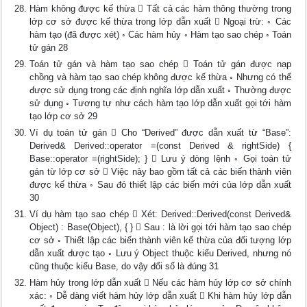
Hàm không được kế thừa  Tất cả các hàm thông thường trong
lớp cơ sở được kế thừa trong lớp dẫn xuất  Ngoại trừ: ◦ Các
hàm tạo (đã được xét) ◦ Các hàm hủy ◦ Hàm tạo sao chép ◦ Toán
tử gán 28
Toán tử gán và hàm tạo sao chép  Toán tử gán được nạp
chồng và hàm tạo sao chép không được kế thừa ◦ Nhưng có thể
được sử dụng trong các định nghĩa lớp dẫn xuất ◦ Thường được
sử dụng ◦ Tương tự như cách hàm tạo lớp dẫn xuất gọi tới hàm
tạo lớp cơ sở 29
Ví dụ toán tử gán  Cho “Derived” được dẫn xuất từ “Base”:
Derived& Derived::operator =(const Derived & rightSide) {
Base::operator =(rightSide); }  Lưu ý dòng lệnh ◦ Gọi toán tử
gán từ lớp cơ sở  Việc này bao gồm tất cả các biến thành viên
được kế thừa ◦ Sau đó thiết lập các biến mới của lớp dẫn xuất
30
Ví dụ hàm tạo sao chép  Xét: Derived::Derived(const Derived&
Object) : Base(Object), { }  Sau : là lời gọi tới hàm tạo sao chép
cơ sở ◦ Thiết lập các biến thành viên kế thừa của đối tượng lớp
dẫn xuất được tạo ◦ Lưu ý Object thuộc kiểu Derived, nhưng nó
cũng thuộc kiểu Base, do vậy đối số là đúng 31
Hàm hủy trong lớp dẫn xuất  Nếu các hàm hủy lớp cơ sở chính
xác: ◦ Dễ dàng viết hàm hủy lớp dẫn xuất  Khi hàm hủy lớp dẫn