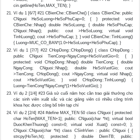
cin.getline(HoTen,MAX_TEN); }
Ví dụ 1 [6/7] #21 CBienChe::CBienChe() { class CBienChe: public
CNguoi HeSoLuong=HeSoPhuCap=0; { } protected: void
CBienChe::Nhap() double HeSoLuong; { double HeSoPhuCap;
CNguoi::Nhap(); public: cout >HeSoLuong; virtual void
TinhLuong(); cout >HeSoPhuCap; }; } void CBienChe::TinhLuong()
{ Luong=MUC_CO_BAN*(1.0+HeSoLuong+HeSoPhuCap); }
Ví dụ 1 [7/7] #22 CHopDong::CHopDong() { class CHopDong :
public CNguoi TienCong=NgayCong=HeSoVuotGio=0; { }
protected: void CHopDong::Nhap() double TienCong; { double
NgayCong; CNguoi::Nhap(); double HeSoVuotGio; cout
>TienCong; CHopDong(); cout >NgayCong; virtual void Nhap();
cout >HeSoVuotGio; } void CHopDong::TinhLuong() {
Luong=TienCong*NgayCong*(1+HeSoVuotGio); }
Ví dụ 2 [1/4] #23 Giả sử cuối năm học cần trao giải thưởng cho
các sinh viên xuất sắc và các giảng viên có nhiều công trình
khoa học được công bố trên tạp chí
Ví dụ 2 [2/4] #24 #define MAX_TEN 50 class CNguoi { protected:
char HoTen[MAX_TEN+1]; public: CNguoi(char *ht); virtual bool
DuocKhenThuong() const=0; virtual void Xuat() const=0; };
CNguoi::CNguoi(char *ht) class CSinhVien : public CNguoi { {
strcpy(HoTen,ht); protected: } double DiemTB; public: