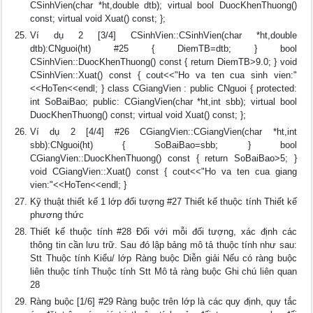
CSinhVien(char *ht,double dtb); virtual bool DuocKhenThuong()
const; virtual void Xuat() const; };
Ví dụ 2 [3/4] CSinhVien::CSinhVien(char *ht,double
dtb):CNguoi(ht) #25 { DiemTB=dtb; } bool
CSinhVien::DuocKhenThuong() const { return DiemTB>9.0; } void
CSinhVien::Xuat() const { cout<<"Ho va ten cua sinh vien:"
<<HoTen<<endl; } class CGiangVien : public CNguoi { protected:
int SoBaiBao; public: CGiangVien(char *ht,int sbb); virtual bool
DuocKhenThuong() const; virtual void Xuat() const; };
Ví dụ 2 [4/4] #26 CGiangVien::CGiangVien(char *ht,int
sbb):CNguoi(ht) { SoBaiBao=sbb; } bool
CGiangVien::DuocKhenThuong() const { return SoBaiBao>5; }
void CGiangVien::Xuat() const { cout<<"Ho va ten cua giang
vien:"<<HoTen<<endl; }
Kỹ thuật thiết kế 1 lớp đối tượng #27 Thiết kế thuộc tính Thiết kế
phương thức
Thiết kế thuộc tính #28 Đối với mỗi đối tượng, xác định các
thông tin cần lưu trữ. Sau đó lập bảng mô tả thuộc tính như sau:
Stt Thuộc tính Kiểu/ lớp Ràng buộc Diễn giải Nếu có ràng buộc
liên thuộc tính Thuộc tính Stt Mô tả ràng buộc Ghi chú liên quan
28
Ràng buộc [1/6] #29 Ràng buộc trên lớp là các quy định, quy tắc