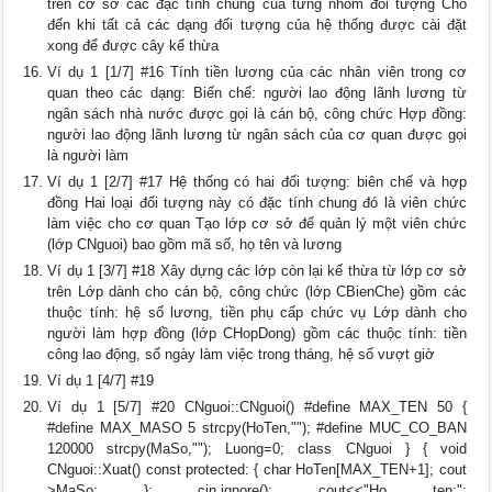
trên cơ sở các đặc tính chung của từng nhóm đối tượng Cho
đến khi tất cả các dạng đối tượng của hệ thống được cài đặt
xong để được cây kế thừa
Ví dụ 1 [1/7] #16 Tính tiền lương của các nhân viên trong cơ
quan theo các dạng: Biến chế: người lao động lãnh lương từ
ngân sách nhà nước được gọi là cán bộ, công chức Hợp đồng:
người lao động lãnh lương từ ngân sách của cơ quan được gọi
là người làm
Ví dụ 1 [2/7] #17 Hệ thống có hai đối tượng: biên chế và hợp
đồng Hai loại đối tượng này có đặc tính chung đó là viên chức
làm việc cho cơ quan Tạo lớp cơ sở để quản lý một viên chức
(lớp CNguoi) bao gồm mã số, họ tên và lương
Ví dụ 1 [3/7] #18 Xây dựng các lớp còn lại kế thừa từ lớp cơ sở
trên Lớp dành cho cán bộ, công chức (lớp CBienChe) gồm các
thuộc tính: hệ số lương, tiền phụ cấp chức vụ Lớp dành cho
người làm hợp đồng (lớp CHopDong) gồm các thuộc tính: tiền
công lao động, số ngày làm việc trong tháng, hệ số vượt giờ
Ví dụ 1 [4/7] #19
Ví dụ 1 [5/7] #20 CNguoi::CNguoi() #define MAX_TEN 50 {
#define MAX_MASO 5 strcpy(HoTen,""); #define MUC_CO_BAN
120000 strcpy(MaSo,""); Luong=0; class CNguoi } { void
CNguoi::Xuat() const protected: { char HoTen[MAX_TEN+1]; cout
>MaSo; }; cin.ignore(); cout<<"Ho ten:";