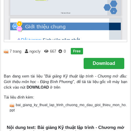
Free
7 trang
ngocly
667
0
Download
Bạn đang xem tài liệu
"Bài giảng Kỹ thuật lập trình - Chương mở đầu:
Giới thiệu môn học - Đặng Bình Phương"
, để tải tài liệu gốc về máy bạn
click vào nút
DOWNLOAD
ở trên
Tài liệu đính kèm:
bai_giang_ky_thuat_lap_trinh_chuong_mo_dau_gioi_thieu_mon_ho.
ppt
Nội dung text: Bài giảng Kỹ thuật lập trình - Chương mở