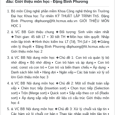
đầu: Giới thiệu môn học - Đặng Bình Phương
Bộ môn Công nghệ phần mềm Khoa Công nghệ thông tin Trường
Đại học Khoa học Tự nhiên KỸ THUẬT LẬP TRÌNH ThS. Đặng
Bình Phương
dbphuong@fit.hcmus.edu.vn
GIỚI THIỆU MÔN
HỌC 1
& VC BB Giới thiệu chung ❖Đối tượng: Sinh viên năm nhất
❖Thời gian: 45 tiết LT + 30 tiết TH ❖Môn học tiên quyết: Nhập
môn lập trình ❖Hình thức kiểm tra: LT (7đ), TH (1đ + 2đ) ❖Giảng
viên lý thuyết ▪ Đặng Bình Phương
dbphuong@fit.hcmus.edu.vn
Giới thiệu môn học 2
& VC BB Nội dung môn học ❖Chủ đề 1: Con trỏ và quản lý bộ
nhớ động ▪ Bộ nhớ động ▪ Con trỏ hàm và áp dụng ▪ Con trỏ
void, const và con trỏ ▪ Con trỏ và biến tham chiếu ▪ Áp dụng: •
Danh sách liên kết • Hàng đợi • Ngăn xếp • Các bài toán xử lý số
lớn Giới thiệu môn học 3
& VC BB Nội dung môn học ❖Chủ đề 2: Một số thuật toán sắp
xếp ▪ Chèn trực tiếp (Insertion sort) ▪ Chọn trực tiếp (Selection
sort) ▪ Trộn (Merge sort) ▪ Quick sort ▪ Sắp xếp theo cơ số (Radix
sort) ▪ Áp dụng sắp xếp trên dữ liệu có cấu trúc Giới thiệu môn
học 4
& VC BB Nội dung môn học ❖Chủ đề 3: Xử lý chuỗi và tập tin ▪
Các hàm xử lý chuỗi cơ bản ▪ Thao tác nhập xuất trên tập tin ▪