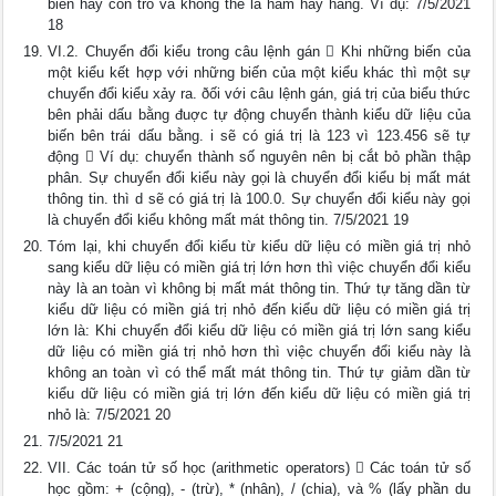
biến hay con trỏ và không thể là hàm hay hằng. Ví dụ: 7/5/2021
18
VI.2. Chuyển đổi kiểu trong câu lệnh gán  Khi những biến của
một kiểu kết hợp với những biến của một kiểu khác thì một sự
chuyển đổi kiểu xảy ra. ðối với câu lệnh gán, giá trị của biểu thức
bên phải dấu bằng đuợc tự động chuyển thành kiểu dữ liệu của
biến bên trái dấu bằng. i sẽ có giá trị là 123 vì 123.456 sẽ tự
động  Ví dụ: chuyển thành số nguyên nên bị cắt bỏ phần thập
phân. Sự chuyển đổi kiểu này gọi là chuyển đổi kiểu bị mất mát
thông tin. thì d sẽ có giá trị là 100.0. Sự chuyển đổi kiểu này gọi
là chuyển đổi kiểu không mất mát thông tin. 7/5/2021 19
Tóm lại, khi chuyển đổi kiểu từ kiểu dữ liệu có miền giá trị nhỏ
sang kiểu dữ liệu có miền giá trị lớn hơn thì việc chuyển đổi kiểu
này là an toàn vì không bị mất mát thông tin. Thứ tự tăng dần từ
kiểu dữ liệu có miền giá trị nhỏ đến kiểu dữ liệu có miền giá trị
lớn là: Khi chuyển đổi kiểu dữ liệu có miền giá trị lớn sang kiểu
dữ liệu có miền giá trị nhỏ hơn thì việc chuyển đổi kiểu này là
không an toàn vì có thể mất mát thông tin. Thứ tự giảm dần từ
kiểu dữ liệu có miền giá trị lớn đến kiểu dữ liệu có miền giá trị
nhỏ là: 7/5/2021 20
7/5/2021 21
VII. Các toán tử số học (arithmetic operators)  Các toán tử số
học gồm: + (cộng), - (trừ), * (nhân), / (chia), và % (lấy phần du