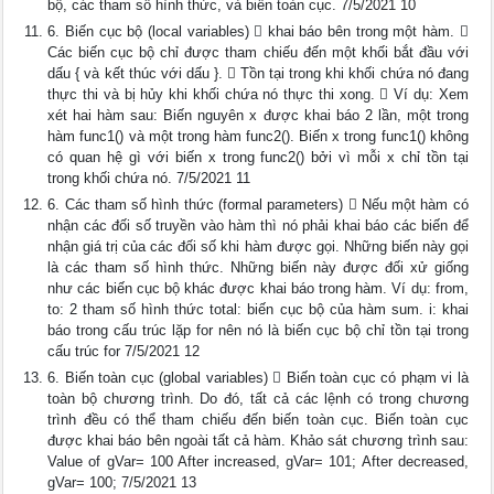
bộ, các tham số hình thức, và biến toàn cục. 7/5/2021 10
6. Biến cục bộ (local variables)  khai báo bên trong một hàm. 
Các biến cục bộ chỉ được tham chiếu đến một khối bắt đầu với
dấu { và kết thúc với dấu }.  Tồn tại trong khi khối chứa nó đang
thực thi và bị hủy khi khối chứa nó thực thi xong.  Ví dụ: Xem
xét hai hàm sau: Biến nguyên x được khai báo 2 lần, một trong
hàm func1() và một trong hàm func2(). Biến x trong func1() không
có quan hệ gì với biến x trong func2() bởi vì mỗi x chỉ tồn tại
trong khối chứa nó. 7/5/2021 11
6. Các tham số hình thức (formal parameters)  Nếu một hàm có
nhận các đối số truyền vào hàm thì nó phải khai báo các biến để
nhận giá trị của các đối số khi hàm được gọi. Những biến này gọi
là các tham số hình thức. Những biến này được đối xử giống
như các biến cục bộ khác được khai báo trong hàm. Ví dụ: from,
to: 2 tham số hình thức total: biến cục bộ của hàm sum. i: khai
báo trong cấu trúc lặp for nên nó là biến cục bộ chỉ tồn tại trong
cấu trúc for 7/5/2021 12
6. Biến toàn cục (global variables)  Biến toàn cục có phạm vi là
toàn bộ chương trình. Do đó, tất cả các lệnh có trong chương
trình đều có thể tham chiếu đến biến toàn cục. Biến toàn cục
được khai báo bên ngoài tất cả hàm. Khảo sát chương trình sau:
Value of gVar= 100 After increased, gVar= 101; After decreased,
gVar= 100; 7/5/2021 13