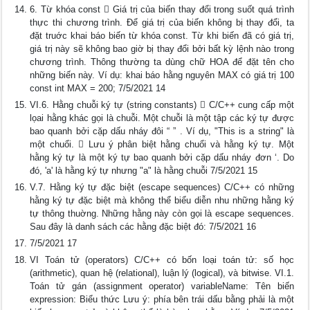
6. Từ khóa const  Giá trị của biến thay đổi trong suốt quá trình
thực thi chương trình. Để giá trị của biến không bị thay đổi, ta
đặt truớc khai báo biến từ khóa const. Từ khi biến đã có giá trị,
giá trị này sẽ không bao giờ bị thay đổi bởi bất kỳ lệnh nào trong
chương trình. Thông thường ta dùng chữ HOA để đặt tên cho
những biến này. Ví dụ: khai báo hằng nguyên MAX có giá trị 100
const int MAX = 200; 7/5/2021 14
VI.6. Hằng chuỗi ký tự (string constants)  C/C++ cung cấp một
lọai hằng khác gọi là chuỗi. Một chuỗi là một tập các ký tự được
bao quanh bởi cặp dấu nháy đôi “ ” . Ví dụ, "This is a string" là
một chuổi.  Lưu ý phân biệt hằng chuổi và hằng ký tự. Một
hằng ký tự là một ký tự bao quanh bởi cặp dấu nháy đơn ‘. Do
đó, 'a' là hằng ký tự nhưng "a" là hằng chuỗi 7/5/2021 15
V.7. Hằng ký tự đặc biệt (escape sequences) C/C++ có những
hằng ký tự đặc biệt mà không thể biểu diễn nhu những hằng ký
tự thông thuờng. Những hằng này còn gọi là escape sequences.
Sau đây là danh sách các hằng đặc biệt đó: 7/5/2021 16
7/5/2021 17
VI Toán tử (operators) C/C++ có bốn loại toán tử: số học
(arithmetic), quan hệ (relational), luận lý (logical), và bitwise. VI.1.
Toán tử gán (assignment operator) variableName: Tên biến
expression: Biểu thức Lưu ý: phía bên trái dấu bằng phải là một