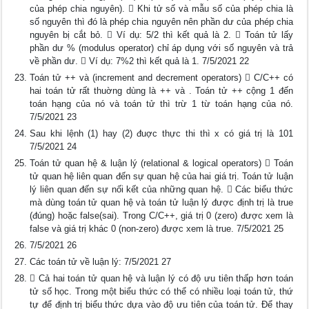
của phép chia nguyên).  Khi tử số và mẫu số của phép chia là
số nguyên thì đó là phép chia nguyên nên phần dư của phép chia
nguyên bị cắt bỏ.  Ví dụ: 5/2 thì kết quả là 2.  Toán tử lấy
phần dư % (modulus operator) chỉ áp dụng với số nguyên và trả
về phần dư.  Ví dụ: 7%2 thì kết quả là 1. 7/5/2021 22
Toán tử ++ và (increment and decrement operators)  C/C++ có
hai toán tử rất thuờng dùng là ++ và . Toán tử ++ cộng 1 đến
toán hạng của nó và toán tử thì trừ 1 từ toán hạng của nó.
7/5/2021 23
Sau khi lệnh (1) hay (2) đuợc thực thi thì x có giá trị là 101
7/5/2021 24
Toán tử quan hệ & luận lý (relational & logical operators)  Toán
tử quan hệ liên quan đến sự quan hệ của hai giá trị. Toán tử luận
lý liên quan đến sự nối kết của những quan hệ.  Các biểu thức
mà dùng toán tử quan hệ và toán tử luận lý được định trị là true
(đúng) hoặc false(sai). Trong C/C++, giá trị 0 (zero) được xem là
false và giá trị khác 0 (non-zero) được xem là true. 7/5/2021 25
7/5/2021 26
Các toán tử về luận lý: 7/5/2021 27
 Cả hai toán tử quan hệ và luận lý có độ ưu tiên thấp hơn toán
tử số học. Trong một biểu thức có thể có nhiều loại toán tử, thứ
tự để định trị biểu thức dựa vào độ ưu tiên của toán tử. Để thay