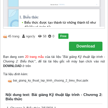
Free
45 trang
ngocly
58
0
Download
Bạn đang xem
20 trang mẫu
của tài liệu
"Bài giảng Kỹ thuật lập trình -
Chương 2: Biểu thức"
, để tải tài liệu gốc về máy bạn click vào nút
DOWNLOAD
ở trên
Tài liệu đính kèm:
bai_giang_ky_thuat_lap_trinh_chuong_2_bieu_thuc.pptx
Nội dung text: Bài giảng Kỹ thuật lập trình - Chương 2:
Biểu thức