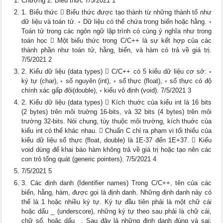
Chương 2: Biểu thức 7/5/2021 1
1. Biểu thức  Biểu thức được tạo thành từ những thành tố như
dữ liệu và toán tử. ◦ Dữ liệu có thể chứa trong biến hoặc hằng. ◦
Toán tử trong các ngôn ngữ lập trình có cùng ý nghĩa như trong
toán học  Một biểu thức trong C/C++ là sự kết hợp của các
thành phần như toán tử, hằng, biến, và hàm có trả về giá trị.
7/5/2021 2
2. Kiểu dữ liệu (data types)  C/C++ có 5 kiểu dữ liệu cơ sở: ◦
ký tự (char), ◦ số nguyên (int), ◦ số thực (float), ◦ số thực có độ
chính xác gấp đôi(double), ◦ kiểu vô định (void). 7/5/2021 3
2. Kiểu dữ liệu (data types)  Kích thuớc của kiểu int là 16 bits
(2 bytes) trên môi truờng 16-bits, và 32 bits (4 bytes) trên môi
trường 32-bits. Nói chung, tùy thuộc môi trường, kích thuớc của
kiểu int có thể khác nhau.  Chuẩn C chỉ ra phạm vi tối thiểu của
kiểu dữ liệu số thực (float, double) là 1E-37 đến 1E+37.  Kiểu
void dùng để khai báo hàm không trả về giá trị hoặc tạo nên các
con trỏ tổng quát (generic pointers). 7/5/2021 4
7/5/2021 5
3. Các định danh (Identifier names) Trong C/C++, tên của các
biến, hằng, hàm, được gọi là định danh. Những định danh này có
thể là 1 hoặc nhiều ký tự. Ký tự đầu tiên phải là một chữ cái
hoặc dấu _ (underscore), những ký tự theo sau phải là chữ cái,
chữ số, hoặc dấu _. Sau đây là những định danh đúng và sai: