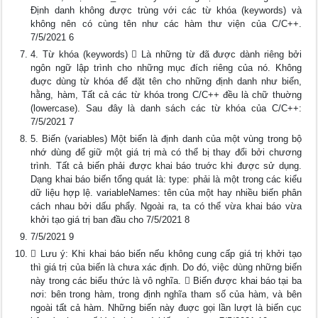
Định danh không được trùng với các từ khóa (keywords) và
không nên có cùng tên như các hàm thư viện của C/C++.
7/5/2021 6
4. Từ khóa (keywords)  Là những từ đã được dành riêng bởi
ngôn ngữ lập trình cho những mục đích riêng của nó. Không
đuợc dùng từ khóa để đặt tên cho những định danh như biến,
hằng, hàm, Tất cả các từ khóa trong C/C++ đều là chữ thuờng
(lowercase). Sau đây là danh sách các từ khóa của C/C++:
7/5/2021 7
5. Biến (variables) Một biến là định danh của một vùng trong bộ
nhớ dùng để giữ một giá trị mà có thể bị thay đổi bởi chương
trình. Tất cả biến phải được khai báo truớc khi được sử dụng.
Dạng khai báo biến tổng quát là: type: phải là một trong các kiểu
dữ liệu hợp lệ. variableNames: tên của một hay nhiều biến phân
cách nhau bởi dấu phẩy. Ngoài ra, ta có thể vừa khai báo vừa
khởi tạo giá trị ban đầu cho 7/5/2021 8
7/5/2021 9
 Lưu ý: Khi khai báo biến nếu không cung cấp giá trị khởi tạo
thì giá trị của biến là chưa xác định. Do đó, việc dùng những biến
này trong các biểu thức là vô nghĩa.  Biến được khai báo tại ba
nơi: bên trong hàm, trong định nghĩa tham số của hàm, và bên
ngoài tất cả hàm. Những biến này đuợc gọi lần lượt là biến cục