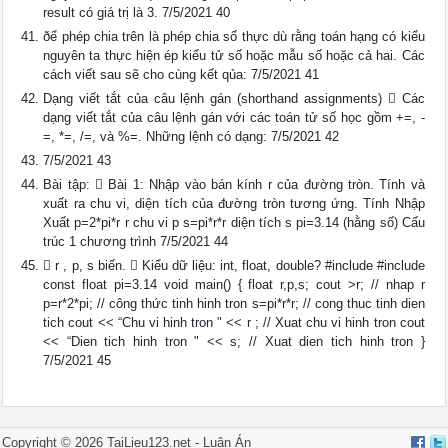
result có giá trị là 3. 7/5/2021 40
ðể phép chia trên là phép chia số thực dù rằng toán hạng có kiểu
nguyên ta thực hiện ép kiểu tử số hoặc mẫu số hoặc cả hai. Các
cách viết sau sẽ cho cùng kết qủa: 7/5/2021 41
Dạng viết tắt của câu lệnh gán (shorthand assignments)  Các
dạng viết tắt của câu lệnh gán với các toán tử số học gồm +=, -
=, *=, /=, và %=. Những lệnh có dạng: 7/5/2021 42
7/5/2021 43
Bài tập:  Bài 1: Nhập vào bán kính r của đường tròn. Tính và
xuất ra chu vi, diện tích của đường tròn tương ứng. Tính Nhập
Xuất p=2*pi*r r chu vi p s=pi*r*r diện tích s pi=3.14 (hằng số) Cấu
trúc 1 chương trình 7/5/2021 44
 r , p, s biến.  Kiểu dữ liệu: int, float, double? #include #include
const float pi=3.14 void main() { float r,p,s; cout >r; // nhap r
p=r*2*pi; // công thức tinh hinh tron s=pi*r*r; // cong thuc tinh dien
tich cout << “Chu vi hinh tron " << r ; // Xuat chu vi hinh tron cout
<< “Dien tich hinh tron " << s; // Xuat dien tich hinh tron }
7/5/2021 45
Copyright ©
2026
TaiLieu123.net -
Luận Án