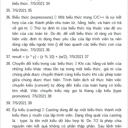
biểu thức. 7/5/2021 34
7/5/2021 35
Biểu thức (expressions)  Một biểu thức trong C/C++ là sự kết
hợp của các thành phần nhu toán tử, hằng, biến, và hàm có trả
về giá trị.  Thứ tự định trị của biểu thức tùy thuộc vào độ ưu
tiên của các toán tử. Do đó, để viết biểu thức rõ ràng và thực
hiện việc định trị đúng theo yêu cầu của lập trình viên ta nên
dùng cặp dấu ngoặc tròn () để bao quanh các biểu thức con của
biểu thức. 7/5/2021 36
result = (x * y) – (z % 10) + (w/2); 7/5/2021 37
Chuyển đổi kiểu trong các biểu thức  Khi các hằng và biến của
những kiểu khác nhau tồn tại trong một biểu thức, giá trị của
chúng phải đuợc chuyển thành cùng kiểu truớc khi các phép toán
giữa chúng đuợc thực hiện. Trình biên dịch sẽ thực hiện việc
chuyển kiểu (convert) tự động đến kiểu của toán hạng có kiểu
lớn nhất. Việc chuyển kiểu này gọi là thang cấp kiểu (type
promotion). 7/5/2021 38
7/5/2021 39
Ép kiểu (casting)  Casting dùng để ép một biểu thức thành một
kiểu theo ý muốn của lập trình viên. Dạng tổng quát của casting
là : type: là tên một kiểu dữ liệu hợp lệ. Do 7/2 là phép chia
nguyên nên kết quả không có phần thập phân. Sau lệnh trên