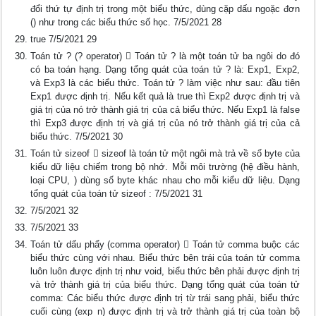
đổi thứ tự định trị trong một biểu thức, dùng cặp dấu ngoặc đơn
() như trong các biểu thức số học. 7/5/2021 28
true 7/5/2021 29
Toán tử ? (? operator)  Toán tử ? là một toán tử ba ngôi do đó
có ba toán hạng. Dạng tổng quát của toán tử ? là: Exp1, Exp2,
và Exp3 là các biểu thức. Toán tử ? làm việc như sau: đầu tiên
Exp1 được định trị. Nếu kết quả là true thì Exp2 được định trị và
giá trị của nó trở thành giá trị của cả biểu thức. Nếu Exp1 là false
thì Exp3 được định trị và giá trị của nó trở thành giá trị của cả
biểu thức. 7/5/2021 30
Toán tử sizeof  sizeof là toán tử một ngôi mà trả về số byte của
kiểu dữ liệu chiếm trong bộ nhớ. Mỗi môi trường (hệ điều hành,
loại CPU, ) dùng số byte khác nhau cho mỗi kiểu dữ liệu. Dạng
tổng quát của toán tử sizeof : 7/5/2021 31
7/5/2021 32
7/5/2021 33
Toán tử dấu phẩy (comma operator)  Toán tử comma buộc các
biểu thức cùng với nhau. Biểu thức bên trái của toán tử comma
luôn luôn được định trị như void, biểu thức bên phải được định trị
và trở thành giá trị của biểu thức. Dạng tổng quát của toán tử
comma: Các biểu thức được định trị từ trái sang phải, biểu thức
cuối cùng (exp_n) được định trị và trở thành giá trị của toàn bộ