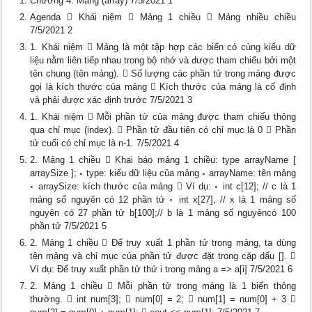
Chương 4: Mảng (array) 7/5/2021 1
Agenda  Khái niệm  Mảng 1 chiều  Mảng nhiều chiều
7/5/2021 2
1. Khái niệm  Mảng là một tập hợp các biến có cùng kiểu dữ
liệu nằm liên tiếp nhau trong bộ nhớ và được tham chiếu bởi một
tên chung (tên mảng).  Số lượng các phần tử trong mảng được
gọi là kích thước của mảng  Kích thước của mảng là cố định
và phải được xác định trước 7/5/2021 3
1. Khái niệm  Mỗi phần tử của mảng được tham chiếu thông
qua chỉ mục (index).  Phần tử đầu tiên có chỉ mục là 0  Phần
tử cuối có chỉ mục là n-1. 7/5/2021 4
2. Mảng 1 chiều  Khai báo mảng 1 chiều: type arrayName [
arraySize ]; ◦ type: kiểu dữ liệu của mảng ◦ arrayName: tên mảng
◦ arraySize: kích thước của mảng  Ví dụ: ◦ int c[12]; // c là 1
mảng số nguyên có 12 phần tử ◦ int x[27], // x là 1 mảng số
nguyên có 27 phần tử b[100];// b là 1 mảng số nguyêncó 100
phần tử 7/5/2021 5
2. Mảng 1 chiều  Để truy xuất 1 phần tử trong mảng, ta dùng
tên mảng và chỉ mục của phần tử được đặt trong cặp dấu []. 
Ví dụ: Để truy xuất phần tử thứ i trong mảng a => a[i] 7/5/2021 6
2. Mảng 1 chiều  Mỗi phần tử trong mảng là 1 biến thông
thường.  int num[3];  num[0] = 2;  num[1] = num[0] + 3 