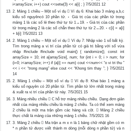
i<arraySize; i++) cout <<setw(3) << a[i] ; } 7/5/2021 12
2. Mảng 1 chiều – Một số ví dụ  Ví dụ 6: Khai báo 3 mảng a,b,c
kiểu số nguyêncó 10 phần tử. ◦ Giá trị của các phần tử trong
mảng 1 là các số lẻ theo thứ tự từ 1→19. ◦ Giá trị của các phần
tử trong mảng 2 là các số chẵn theo thứ tự từ 2→20. ◦ c[i] = a[i]
+ b[i] 7/5/2021 13
2. Mảng 1 chiều – Một số ví dụ  Ví dụ 7: Nhập vào 1 số bất kỳ.
Tìm trong mảng a vị trí của phần tử có giá trị bằng với số vừa
nhập #include #include void main() { randomize(); const int
arraySize = 10; int a[arraySize], num; for (int i = 0; i > num; for
(i=0; i<arraySize; i++) if (a[i] == num) cout <<num<< “o vi tri thu ”
<< i << “trong mang” else cout << “Khong tim thay ”; } 7/5/2021
14
2. Mảng 1 chiều – Một số ví dụ  Ví dụ 8: Khai báo 1 mảng a
kiểu số nguyên có 20 phần tử. Tìm phần tử lớn nhất trong mảng
& xuất ra vị trí của phần tử này. 7/5/2021 15
3. Mảng nhiều chiều  C hỗ trợ mảng nhiều chiều. Dạng đơn giản
nhất của mảng nhiều chiều là mảng 2 chiều. Ta có thể xem mảng
2 chiều là một ma trận gồm các hàng và cột.  Mảng 2 chiều
thực chất là mảng của những mảng 1 chiều. 7/5/2021 16
3. Mảng 2 chiều  Ma trận a m x n là 1 bảng chữ nhật gồm có m
* n phần tử được viết thành m dòng (mỗi dòng n phần tử) và n