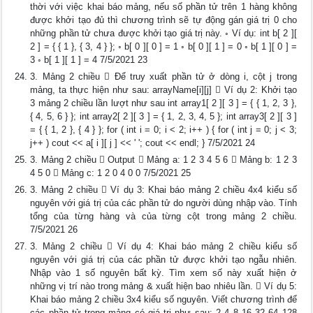
thời với việc khai báo mảng, nếu số phần tử trên 1 hàng không
được khởi tạo đủ thì chương trình sẽ tự động gán giá trị 0 cho
những phần tử chưa được khởi tạo giá trị này. ◦ Ví dụ: int b[ 2 ][
2 ] = { { 1 }, { 3, 4 } }; ◦ b[ 0 ][ 0 ] = 1 ◦ b[ 0 ][ 1 ] = 0 ◦ b[ 1 ][ 0 ] =
3 ◦ b[ 1 ][ 1 ] = 4 7/5/2021 23
3. Mảng 2 chiều  Để truy xuất phần tử ở dòng i, cột j trong
mảng, ta thực hiện như sau: arrayName[i][j]  Ví dụ 2: Khởi tạo
3 mảng 2 chiều lần lượt như sau int array1[ 2 ][ 3 ] = { { 1, 2, 3 },
{ 4, 5, 6 } }; int array2[ 2 ][ 3 ] = { 1, 2, 3, 4, 5 }; int array3[ 2 ][ 3 ]
= { { 1, 2 }, { 4 } }; for ( int i = 0; i < 2; i++ ) { for ( int j = 0; j < 3;
j++ ) cout << a[ i ][ j ] << ' '; cout << endl; } 7/5/2021 24
3. Mảng 2 chiều  Output  Mảng a: 1 2 3 4 5 6  Mảng b: 1 2 3
4 5 0  Mảng c: 1 2 0 4 0 0 7/5/2021 25
3. Mảng 2 chiều  Ví dụ 3: Khai báo mảng 2 chiều 4x4 kiểu số
nguyên với giá trị của các phần tử do người dùng nhập vào. Tính
tổng của từng hàng và của từng cột trong mảng 2 chiều.
7/5/2021 26
3. Mảng 2 chiều  Ví dụ 4: Khai báo mảng 2 chiều kiểu số
nguyên với giá trị của các phần tử được khởi tạo ngẫu nhiên.
Nhập vào 1 số nguyên bất kỳ. Tìm xem số này xuất hiện ở
những vị trí nào trong mảng & xuất hiện bao nhiêu lần.  Ví dụ 5:
Khai báo mảng 2 chiều 3x4 kiểu số nguyên. Viết chương trình để
các phần tử trong mảng có giá trị như sau: 2 4 8 16 32 64 128