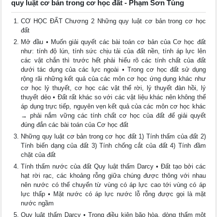
quy luật cơ bản trong cơ học đất - Phạm Sơn Tùng
CƠ HỌC ĐẤT Chương 2 Những quy luật cơ bản trong cơ học
đất
Mở đầu • Muốn giải quyết các bài toán cơ bản của Cơ học đất
như: tính độ lún, tính sức chịu tải của đất nền, tính áp lực lên
các vật chắn thì trước hết phải hiểu rõ các tính chất của đất
dưới tác dụng của các lực ngoài • Trong cơ học đất sử dụng
rộng rãi những kết quả của các môn cơ học ứng dụng khác như
cơ học lý thuyết, cơ học các vật thể rời, lý thuyết đàn hồi, lý
thuyết dẻo • Đất rất khác so với các vật liệu khác nên không thể
áp dụng trực tiếp, nguyên vẹn kết quả của các môn cơ học khác
→ phải nắm vững các tính chất cơ học của đất để giải quyết
đúng đắn các bài toán của Cơ học đất
Những quy luật cơ bản trong cơ học đất 1) Tính thấm của đất 2)
Tính biến dạng của đất 3) Tính chống cắt của đất 4) Tính đầm
chặt của đất
Tính thấm nước của đất Quy luật thấm Darcy • Đất tạo bởi các
hạt rời rạc, các khoảng rỗng giữa chúng được thông với nhau
nên nước có thể chuyển từ vùng có áp lực cao tới vùng có áp
lực thấp • Mặt nước có áp lực nước lỗ rỗng được gọi là mặt
nước ngầm
Quy luật thấm Darcy • Trong điều kiện bão hòa, dòng thấm một