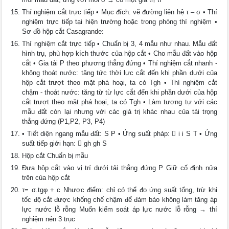
Thí nghiệm cắt trực tiếp • Mục đích: vẽ đường liên hệ τ – σ • Thí
nghiệm trực tiếp tại hiện trường hoặc trong phòng thí nghiệm •
Sơ đồ hộp cắt Casagrande:
Thí nghiệm cắt trực tiếp • Chuẩn bị 3, 4 mẫu như nhau. Mẫu đất
hình trụ, phù hợp kích thước của hộp cắt • Cho mẫu đất vào hộp
cắt • Gia tải P theo phương thẳng đứng • Thí nghiệm cắt nhanh -
không thoát nước: tăng tức thời lực cắt đến khi phần dưới của
hộp cắt trượt theo mặt phá hoại, ta có Tgh • Thí nghiệm cắt
chậm - thoát nước: tăng từ từ lực cắt đến khi phần dưới của hộp
cắt trượt theo mặt phá hoại, ta có Tgh • Làm tương tự với các
mẫu đất còn lại nhưng với các giá trị khác nhau của tải trọng
thẳng đứng (P1,P2, P3, P4)
• Tiết diện ngang mẫu đất: S P • Ứng suất pháp:  i i S T • Ứng
suất tiếp giới hạn:  gh gh S
Hộp cắt Chuẩn bị mẫu
Đưa hộp cắt vào vị trí dưới tải thẳng đứng P Giữ cố định nửa
trên của hộp cắt
τ= σ.tgφ + c Nhược điểm: chỉ có thể đo ứng suất tổng, trừ khi
tốc độ cắt được khống chế chậm để đảm bảo không làm tăng áp
lực nước lỗ rỗng Muốn kiểm soát áp lực nước lỗ rỗng → thí
nghiệm nén 3 trục