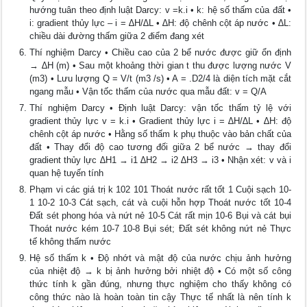
hướng tuân theo định luật Darcy: v =k.i • k: hệ số thấm của đất •
i: gradient thủy lực – i = ∆H/∆L • ∆H: độ chênh cột áp nước • ∆L:
chiều dài đường thấm giữa 2 điểm đang xét
Thí nghiệm Darcy • Chiều cao của 2 bể nước được giữ ổn định
→ ∆H (m) • Sau một khoảng thời gian t thu được lượng nước V
(m3) • Lưu lượng Q = V/t (m3 /s) • A = .D2/4 là diện tích mặt cắt
ngang mẫu • Vận tốc thấm của nước qua mẫu đất: v = Q/A
Thí nghiệm Darcy • Định luật Darcy: vận tốc thấm tỷ lệ với
gradient thủy lực v = k.i • Gradient thủy lực i = ∆H/∆L • ∆H: độ
chênh cột áp nước • Hằng số thấm k phụ thuộc vào bản chất của
đất • Thay đổi độ cao tương đối giữa 2 bể nước → thay đổi
gradient thủy lực ∆H1 → i1 ∆H2 → i2 ∆H3 → i3 • Nhận xét: v và i
quan hệ tuyến tính
Phạm vi các giá trị k 102 101 Thoát nước rất tốt 1 Cuội sạch 10-
1 10-2 10-3 Cát sạch, cát và cuội hỗn hợp Thoát nước tốt 10-4
Đất sét phong hóa và nứt nẻ 10-5 Cát rất mịn 10-6 Bụi và cát bụi
Thoát nước kém 10-7 10-8 Bụi sét; Đất sét không nứt nẻ Thực
tế không thấm nước
Hệ số thấm k • Độ nhớt và mật độ của nước chịu ảnh hưởng
của nhiệt độ → k bị ảnh hưởng bởi nhiệt độ • Có một số công
thức tính k gần đúng, nhưng thực nghiệm cho thấy không có
công thức nào là hoàn toàn tin cậy Thực tế nhất là nên tính k