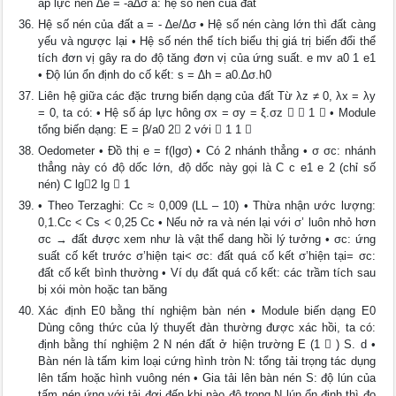
áp lực nén ∆e = -a∆σ a: hệ số nén của đất
Hệ số nén của đất a = - ∆e/∆σ • Hệ số nén càng lớn thì đất càng
yếu và ngược lại • Hệ số nén thể tích biểu thị giá trị biến đổi thể
tích đơn vị gây ra do độ tăng đơn vị của ứng suất. e mv a0 1 e1
• Độ lún ổn định do cố kết: s = ∆h = a0.∆σ.h0
Liên hệ giữa các đặc trưng biến dạng của đất Từ λz ≠ 0, λx = λy
= 0, ta có: • Hệ số áp lực hông σx = σy = ξ.σz   1  • Module
tổng biến dạng: E = β/a0 2 2 với  1 1 
Oedometer • Đồ thị e = f(lgσ) • Có 2 nhánh thẳng • σ σc: nhánh
thẳng này có độ dốc lớn, độ dốc này gọi là C c e1 e 2 (chỉ số
nén) C lg2 lg  1
• Theo Terzaghi: Cc ≈ 0,009 (LL – 10) • Thừa nhận ước lượng:
0,1.Cc < Cs < 0,25 Cc • Nếu nở ra và nén lại với σ’ luôn nhỏ hơn
σc → đất được xem như là vật thể dang hồi lý tưởng • σc: ứng
suất cố kết trước σ’hiện tại< σc: đất quá cố kết σ’hiện tại= σc:
đất cố kết bình thường • Ví dụ đất quá cố kết: các trầm tích sau
bị xói mòn hoặc tan băng
Xác định E0 bằng thí nghiệm bàn nén • Module biến dạng E0
Dùng công thức của lý thuyết đàn thường được xác hồi, ta có:
định bằng thí nghiệm 2 N nén đất ở hiện trường E (1  ) S. d •
Bàn nén là tấm kim loại cứng hình tròn N: tổng tải trọng tác dụng
lên tấm hoặc hình vuông nén • Gia tải lên bàn nén S: độ lún của
tấm nén ứng với tải đợi đến khi nào độ trọng N lún ổn định thì đo