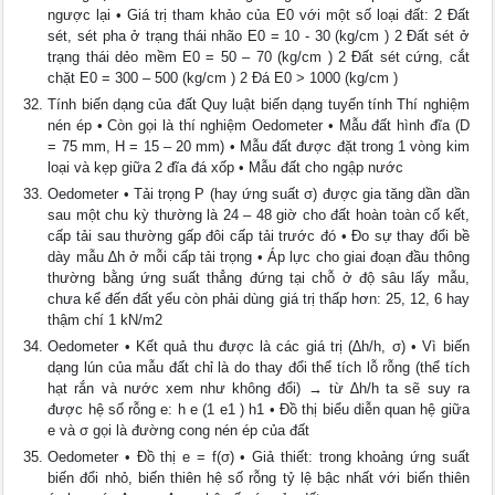
ngược lại • Giá trị tham khảo của E0 với một số loại đất: 2 Đất
sét, sét pha ở trạng thái nhão E0 = 10 - 30 (kg/cm ) 2 Đất sét ở
trạng thái dẻo mềm E0 = 50 – 70 (kg/cm ) 2 Đất sét cứng, cắt
chặt E0 = 300 – 500 (kg/cm ) 2 Đá E0 > 1000 (kg/cm )
Tính biến dạng của đất Quy luật biến dạng tuyến tính Thí nghiệm
nén ép • Còn gọi là thí nghiệm Oedometer • Mẫu đất hình đĩa (D
= 75 mm, H = 15 – 20 mm) • Mẫu đất được đặt trong 1 vòng kim
loại và kẹp giữa 2 đĩa đá xốp • Mẫu đất cho ngập nước
Oedometer • Tải trọng P (hay ứng suất σ) được gia tăng dần dần
sau một chu kỳ thường là 24 – 48 giờ cho đất hoàn toàn cố kết,
cấp tải sau thường gấp đôi cấp tải trước đó • Đo sự thay đổi bề
dày mẫu ∆h ở mỗi cấp tải trọng • Áp lực cho giai đoạn đầu thông
thường bằng ứng suất thẳng đứng tại chỗ ở độ sâu lấy mẫu,
chưa kể đến đất yếu còn phải dùng giá trị thấp hơn: 25, 12, 6 hay
thậm chí 1 kN/m2
Oedometer • Kết quả thu được là các giá trị (∆h/h, σ) • Vì biến
dạng lún của mẫu đất chỉ là do thay đổi thể tích lỗ rỗng (thể tích
hạt rắn và nước xem như không đổi) → từ ∆h/h ta sẽ suy ra
được hệ số rỗng e: h e (1 e1 ) h1 • Đồ thị biểu diễn quan hệ giữa
e và σ gọi là đường cong nén ép của đất
Oedometer • Đồ thị e = f(σ) • Giả thiết: trong khoảng ứng suất
biến đổi nhỏ, biến thiên hệ số rỗng tỷ lệ bậc nhất với biến thiên