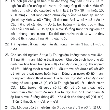
Thí nghiệm cắt gián tiếp mẫu đất trong máy nén 3 trục • Là thí
nghiệm độ bền chống cắt được sử dụng rộng rãi nhất • Mẫu đất
hình trụ: tỉ số chiều cao/đường kính là 2:1 (76 x 38 mm hoặc 100
x 50 mm) • Chất lỏng được chứa đầy buồng và tăng áp lực tới
giá trị quy định → σ3 • Tăng tải dọc trục ∆σ1 → σ1 = σ3 + ∆σ1 •
Các thông số cần đọc: – Đo áp lực buồng – Tải dọc trục – Thay
đổi chiều dài mẫu – Đo áp lực nước lỗ rỗng trong thí nghiệm cố
kết - không thoát nước – Đo thể tích nước thoát ra → sự thay
đổi thể tích trong thí nghiệm thoát nước
Thí nghiệm cắt gián tiếp mẫu đất trong máy nén 3 trục σ1 - σ3 σ
3 σ3
Các loại thí nghiệm 3 trục 1) Thí nghiệm không thoát nước UU: -
Thí nghiệm nhanh không thoát nước - Chủ yếu thích hợp cho đất
dính bão hòa hoàn toàn (φu = 0) - Xác định cu , φu 2) Thí nghiệm
cố kết – không thoát nước CU: - Mẫu trước hết được cố kết đến
σ3 với sự thoát nước hoàn toàn - Đóng van nước để tiến hành
thí nghiệm không thoát nước. Gia tải dọc trục ∆σ1 - Xác định các
thông số (ccu,φcu) và (c’, φ’) 3) Thí nghiệm cố kết – thoát nươc
CD: - Mẫu trước hết được cố kết đến σ3 với sự thoát nước
hoàn toàn - Van nước để mở. Gia tải dọc trục ∆σ1 thật chậm để
áp lực nước lỗ rỗng không đổi - Xác định các thông số (c’d, φ’d).
- Trên lý thuyết: c’ = c’d, φ’ = φ’d
Các kết quả của thí nghiệm nén 3 trục τ cu τ’ σ’3 σ σ3 (tn 1) UU