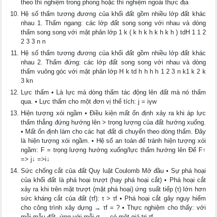
theo thí nghiệm trong phong hoặc thí nghiệm ngoài thực địa
Hệ số thấm tương đương của khối đất gồm nhiều lớp đất khác
nhau 1. Thấm ngang: các lớp đất song song với nhau và dòng
thấm song song với mặt phân lớp 1 k ( k h k h k h k h ) tdH 1 1 2
2 3 3 n n
Hệ số thấm tương đương của khối đất gồm nhiều lớp đất khác
nhau 2. Thấm đứng: các lớp đất song song với nhau và dòng
thấm vuông góc với mặt phân lớp H k td h h h h 1 2 3 n k1 k 2 k
3 kn
Lực thấm • Là lực mà dòng thấm tác động lên đất mà nó thấm
qua. • Lực thấm cho một đơn vị thể tích: j = iγw
Hiện tượng xói ngầm • Điều kiện mất ổn định xảy ra khi áp lực
thấm thẳng đứng hướng lên > trọng lượng của đất hướng xuống.
• Mất ổn định làm cho các hạt đất di chuyển theo dòng thấm. Đây
là hiện tượng xói ngầm. • Hệ số an toàn để tránh hiện tượng xói
ngầm: F = trọng lượng hướng xuống/lực thấm hướng lên Để F↑
=> j↓ =>i↓
Sức chống cắt của đất Quy luật Coulomb Mở đầu • Sự phá hoại
của khối đất là phá hoại trượt (hay phá hoại cắt) • Phá hoại cắt
xảy ra khi trên mặt trượt (mặt phá hoại) ứng suất tiếp (τ) lớn hơn
sức kháng cắt của đất (τf): τ > τf • Phá hoại cắt gây nguy hiểm
cho công trình xây dựng → τf = ? • Thực nghiệm cho thấy: với
mỗi mẫu đất, ứng với mỗi σ → có một giá trị τf