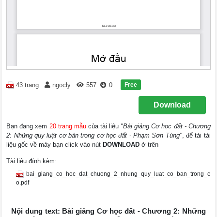
Free
43 trang
ngocly
557
0
Download
Bạn đang xem
20 trang mẫu
của tài liệu
"Bài giảng Cơ học đất - Chương
2: Những quy luật cơ bản trong cơ học đất - Phạm Sơn Tùng"
, để tải tài
liệu gốc về máy bạn click vào nút
DOWNLOAD
ở trên
Tài liệu đính kèm:
bai_giang_co_hoc_dat_chuong_2_nhung_quy_luat_co_ban_trong_c
o.pdf
Nội dung text: Bài giảng Cơ học đất - Chương 2: Những