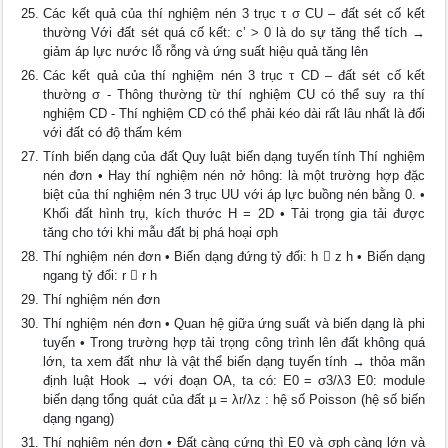
Các kết quả của thí nghiệm nén 3 trục τ σ CU – đất sét cố kết
thường Với đất sét quá cố kết: c’ > 0 là do sự tăng thể tích →
giảm áp lực nước lỗ rỗng và ứng suất hiệu quả tăng lên
Các kết quả của thí nghiệm nén 3 trục τ CD – đất sét cố kết
thường σ - Thông thường từ thí nghiệm CU có thể suy ra thí
nghiệm CD - Thí nghiệm CD có thể phải kéo dài rất lâu nhất là đối
với đất có độ thấm kém
Tính biến dạng của đất Quy luật biến dạng tuyến tính Thí nghiệm
nén đơn • Hay thí nghiệm nén nở hông: là một trường hợp đặc
biệt của thí nghiệm nén 3 trục UU với áp lực buồng nén bằng 0. •
Khối đất hình trụ, kích thước H = 2D • Tải trọng gia tải được
tăng cho tới khi mẫu đất bị phá hoại σph
Thí nghiệm nén đơn • Biến dạng đứng tỷ đối: h  z h • Biến dạng
ngang tỷ đối: r  r h
Thí nghiệm nén đơn
Thí nghiệm nén đơn • Quan hệ giữa ứng suất và biến dạng là phi
tuyến • Trong trường hợp tải trọng công trình lên đất không quá
lớn, ta xem đất như là vật thể biến dạng tuyến tính → thỏa mãn
định luật Hook → với đoạn OA, ta có: E0 = σ3/λ3 E0: module
biến dạng tổng quát của đất µ = λr/λz : hệ số Poisson (hệ số biến
dạng ngang)
Thí nghiệm nén đơn • Đất càng cứng thì E0 và σph càng lớn và