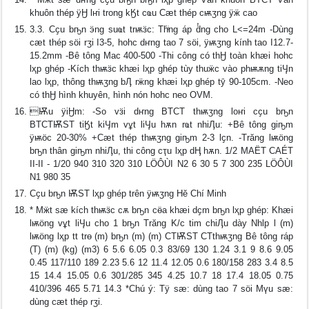
khuôn thép ÿӇ lҥi trong kӃt cҩu Cӕt thép cѭӡng ÿӝ cao
3.3. Cҫu bҧn ӭng suҩt trѭӟc: Th́ͥng áp dͭng cho L<=24m -Dùng
cӕt thép sӧi rӡi I3-5, hoһc dҥng tao 7 sӧi, ÿѭӡng kính tao I12.7-
15.2mm -Bê tông Mac 400-500 -Thi công có thӇ toàn khӕi hoһc
lҳp ghép -Kích thѭӟc khӕi lҳp ghép tùy thuӝc vào phѭѫng tiӋn
lao lҳp, thông thѭӡng bӅ rӝng khӕi lҳp ghép tӯ 90-105cm. -Neo
có thӇ hình khuyên, hình nón hoһc neo OVM.
Ѭu ÿiӇm: -So vӟi dҥng BTCT thѭӡng loҥi cҫu bҧn
BTCTѬST tiӃt kiӋm vұt liӋu hѫn rҩt nhiӅu: +Bê tông giҧm
ÿѭӧc 20-30% +Cӕt thép thѭӡng giҧm 2-3 lҫn. -Trӑng lѭӧng
bҧn thân giҧm nhiӅu, thi công cҭu lҳp dӉ hѫn. 1/2 MAËT CAÉT
II-II - 1/20 940 310 320 310 LÖÔÙI N2 6 30 5 7 300 235 LÖÔÙI
N1 980 35
Cҫu bҧn ѬST lҳp ghép trên ÿѭӡng Hӗ Chí Minh
* Mӝt sӕ kích thѭӟc cѫ bҧn cӫa khӕi dҫm bҧn lҳp ghép: Khӕi
lѭӧng vұt liӋu cho 1 bҧn Trӑng K/c tim chiӅu dày Nhӏp l (m)
lѭӧng lҳp tt trө (m) bҧn (m) (m) CTѬST CTthѭӡng Bê tông ráp
(T) (m) (kg) (m3) 6 5.6 6.05 0.3 83/69 130 1.24 3.1 9 8.6 9.05
0.45 117/110 189 2.23 5.6 12 11.4 12.05 0.6 180/158 283 3.4 8.5
15 14.4 15.05 0.6 301/285 345 4.25 10.7 18 17.4 18.05 0.75
410/396 465 5.71 14.3 *Chú ý: Tӱ sӕ: dùng tao 7 sӧi Mүu sӕ:
dùng cӕt thép rӡi.