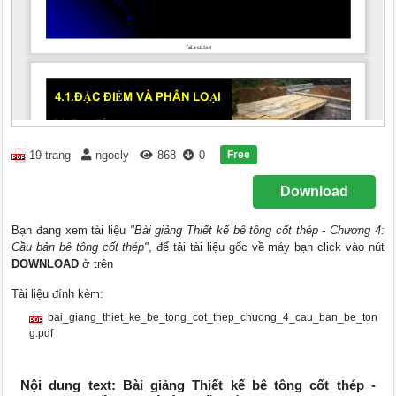
Free
19 trang
ngocly
868
0
Download
Bạn đang xem tài liệu
"Bài giảng Thiết kế bê tông cốt thép - Chương 4:
Cầu bản bê tông cốt thép"
, để tải tài liệu gốc về máy bạn click vào nút
DOWNLOAD
ở trên
Tài liệu đính kèm:
bai_giang_thiet_ke_be_tong_cot_thep_chuong_4_cau_ban_be_ton
g.pdf
Nội dung text: Bài giảng Thiết kế bê tông cốt thép -