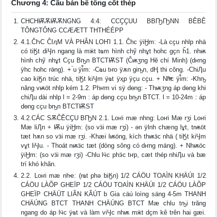
Chương 4: Cầu bản bê tông cốt thép
CHCHѬѪѬѪNGNG 4:4: CCҪҪUU BBҦҦNN BÊBÊ
TÔNGTÔNG CCӔӔTT THTHÉÉPP
4.1.ĈҺC ĈIӆM VÀ PHÂN LOҤI 1.1. Ĉһc ÿiӇm: -Là cҫu nhӏp nhӓ
có tiӃt diӋn ngang là mӝt tҩm hình chӳ nhұt hoһc gҫn ȟ1. nhѭ
hình chӳ nhұt Cҫu Bҧn BTCTѬST (Ĉѭӡng Hӗ chí Minh) (dҥng
ÿһc hoһc rӛng). + ̀u ÿi͋m: -Cҩu tҥo ÿѫn giҧn, dӉ thi công. -ChiӅu
cao kiӃn trúc nhӓ, tiӃt kiӋm ÿҩt ÿҳp ÿҫu cҫu. + Nh́ͫc ÿi͋m: -Khҧ
năng vѭӧt nhӏp kém 1.2. Phҥm vi sӱ dөng: - Thѭӡng áp dөng khi
chiӅu dài nhӏp l = 2-9m : áp dөng cҫu bҧn BTCT. l = 10-24m : áp
dөng cҫu bҧn BTCTѬST
4.2.CÁC SѪĈӖCҪU BҦN 2.1. Loҥi mӕ nһng: Loҥi Mӕ rӡi Loҥi
Mӕ liӅn + Ѭu ÿiӇm: (so vӟi mӕ rӡi) - әn ÿӏnh chӕng lұt, trѭӧt
tӕt hѫn so vӟi mӕ rӡi. -Khӕi lѭӧng, kích thѭӟc nhӓ ( tiӃt kiӋm
vұt liӋu. - Thoát nѭӟc tӕt (dòng sông có dҥng máng). + Nhѭӧc
ÿiӇm: (so vӟi mӕ rӡi) -Chӏu lӵc phӭc tҥp, cӕt thép nhiӅu và bӕ
trí khó khăn.
2.2. Loҥi mӕ nhҽ: (rҩt phә biӃn) 1/2 CÁÖU TOAÌN KHÄÚI 1/2
CÁÖU LÀÕP GHEÏP 1/2 CÁÖU TOAÌN KHÄÚI 1/2 CÁÖU LÀÕP
GHEÏP CHÄÚT LIÃN KÃÚT b Gia cäú loìng säng 4-5m THANH
CHÄÚNG BTCT THANH CHÄÚNG BTCT Mӕ chӏu tҧi trӑng
ngang do áp lӵc ÿҩt và làm viӋc nhѭ mӝt dҫm kê trên hai gӕi.