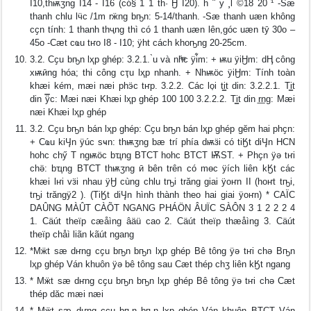
I10,thѭӡng I14 - I16 (có§ 1 1 th· Ӈ I20). h ¨ y ¸l ©18 20 ¹ -Sӕ
thanh chӏu lӵc /1m rӝng bҧn: 5-14/thanh. -Sӕ thanh uӕn không
cҫn tính: 1 thanh thҷng thì có 1 thanh uӕn lên,góc uӕn tӯ 30o –
45o -Cӕt cҩu tҥo I8 - I10; ÿһt cách khoҧng 20-25cm.
3.2. Cҫu bҧn lҳp ghép: 3.2.1. ̀u và nh́ͫc ÿi͋m: + ѭu ÿiӇm: dӉ công
xѭӣng hóa; thi công cҭu lҳp nhanh. + Nhѭӧc ÿiӇm: Tính toàn
khӕi kém, mӕi nӕi phӭc tҥp. 3.2.2. Các lo̩i ti͇t di͏n: 3.2.2.1. Ti͇t
di͏n ÿ̿c: Mӕi nӕi Khӕi lҳp ghép 100 100 3.2.2.2. Ti͇t di͏n r͟ng: Mӕi
nӕi Khӕi lҳp ghép
3.2. Cҫu bҧn bán lҳp ghép: Cҫu bҧn bán lҳp ghép gӗm hai phҫn:
+ Cҩu kiӋn ÿúc sҹn: thѭӡng bӕ trí phía dѭӟi có tiӃt diӋn HCN
hoһc chӳ T ngѭӧc bҵng BTCT hoһc BTCT ѬST. + Phҫn ÿә tҥi
chӛ: bҵng BTCT thѭӡng ӣ bên trên có mөc ÿích liên kӃt các
khӕi lҥi vӟi nhau ÿӇ cùng chӏu tҧi trӑng giai ÿoҥn II (hoҥt tҧi,
tҧi trӑngÿ2 ). (TiӃt diӋn hình thành theo hai giai ÿoҥn) * CAÏC
DAÛNG MÀÛT CÀÕT NGANG PHÁÖN ÂUÏC SÀÔN 3 1 2 2 2 4
1. Cäút theïp cæåìng âäü cao 2. Cäút theïp thæåìng 3. Cäút
theïp chåì liãn kãút ngang
*Mӝt sӕ dҥng cҫu bҧn bҧn lҳp ghép Bê tông ÿә tҥi chә Bҧn
lҳp ghép Ván khuôn ÿә bê tông sau Cӕt thép chӡ liên kӃt ngang
* Mӝt sӕ dҥng cҫu bҧn bҧn lҳp ghép Bê tông ÿә tҥi chә Cӕt
thép dӑc mӕi nӕi
* Mӝt sӕ dҥng cҫu bҧn bҧn lҳp ghép Ván khuôn BTCT Ván