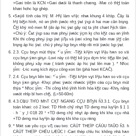
+Gӕi trên là KCN +Gӕi dѭӟi là thanh chӕng. -Mӕ có thӇ toàn
khӕi hoһc lҳp ghép.
•Sѫÿӗ tính cӫa hӋ: M -HӋ làm viӋc nhѭ khung 4 khӟp. Ĉây là
hӋ biӃn hình, nó әn ÿӏnh ÿѭӧc nhӡ ÿҩt ÿҳp ӣ hai mӕ cân bҵng.
ĈӇ khӱ mô men M (do áp lӵc ÿҩt gây ra) ta ÿһt chӕt lӋch tâm .
+Chú ý: Ĉҩt ÿҳp sau mӕ phҧi ÿѭӧc ÿҫm kӻ cho kӃt cҩu әn ÿӏnh
Khi thi công phҧi ÿҳp ÿҩt ÿӅu và ÿӕi xӭng hai bên mӕ ÿӇ cân
bҵng áp lӵc ÿҩt. chú ý phҧi lҳp bҧn nhӏp rӗi mӟi ÿѭӧc lҳp ÿҩt.
2.3. Cҫu bҧn mút thӯa: * ̀u ÿi͛m: -TiӃt kiӋm vұt liӋu hѫn so vӟi
cҫu bҧn ÿѫn giҧn -Loҥi này có thӇ kê ÿҫu dҫm trӵc tiӃp lên ÿҩt,
không phҧi xây mӕ ( tránh ÿѭӧc áp lӵc ÿҩt lên mӕ ). * Nh́ͻc
ÿi͛m: -Lӵc xung kích ӣÿҫu công-xon lӟn (phá hoҥi KCAĈ).
2.4. Cҫu bҧn liên tөc: * ̀u ÿi͛m: -TiӃt kiӋm vұt liӋu hѫn so vӟi cҫu
bҧn ÿѫn giҧn -Khҳc phөc ÿѭӧc nhѭӧc ÿiӇm cӫa cҫu bҧn mút
thӯa * Nh́ͻc ÿi͛m: -Thi công khó ÿӏnh hình hóa kӃt cҩu -Khҧ năng
vѭӧt nhӏp bӏ hҥn chӃ. (L<50-60m)
4.3.CҨU TҤO MҺT CҲT NGANG CҪU BҦN ȟ3.3.1. Cҫu bҧn
toàn khӕi: có 2 loҥi: TD Hình chӳ nhұt TD dҥng mui luyӋn § 1 1
· h ¨ y ¸l ©18 20 ¹ +TD dҥng chӳ nhұt áp dөng khi khә cҫu nhӓ
+TD dҥng mui luyӋn áp dөng khi khә cҫu rӝng
* Mӝt sӕ yêu cҫu vӅ cҩu tҥo: CÄÚT THEÏP CÁÚU TAÛO ȟ3. h
CÄÚT THEÏP CHËU LÆÛC l -Cӕt thép chӏu lӵc không nhӓ hѫn