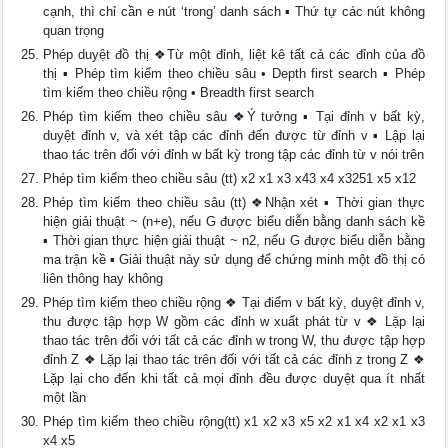
cạnh, thì chỉ cần e nút ‘trong’ danh sách ▪ Thứ tự các nút không
quan trọng
Phép duyệt đồ thị ❖Từ một đỉnh, liệt kê tất cả các đỉnh của đồ
thị ▪ Phép tìm kiếm theo chiều sâu • Depth first search ▪ Phép
tìm kiếm theo chiều rộng • Breadth first search
Phép tìm kiếm theo chiều sâu ❖Ý tưởng ▪ Tại đỉnh v bất kỳ,
duyệt đỉnh v, và xét tập các đỉnh đến được từ đỉnh v ▪ Lập lại
thao tác trên đối với đỉnh w bất kỳ trong tập các đỉnh từ v nói trên
Phép tìm kiếm theo chiều sâu (tt) x2 x1 x3 x43 x4 x3251 x5 x12
Phép tìm kiếm theo chiều sâu (tt) ❖Nhận xét ▪ Thời gian thực
hiện giải thuật ~ (n+e), nếu G được biểu diễn bằng danh sách kề
▪ Thời gian thực hiện giải thuật ~ n2, nếu G được biểu diễn bằng
ma trận kề ▪ Giải thuật này sử dụng để chứng minh một đồ thị có
liên thông hay không
Phép tìm kiếm theo chiều rộng ❖ Tại điểm v bất kỳ, duyệt đỉnh v,
thu được tập hợp W gồm các đỉnh w xuất phát từ v ❖ Lặp lại
thao tác trên đối với tất cả các đỉnh w trong W, thu được tập hợp
đỉnh Z ❖ Lặp lại thao tác trên đối với tất cả các đỉnh z trong Z ❖
Lặp lại cho đến khi tất cả mọi đỉnh đều được duyệt qua ít nhất
một lần
Phép tìm kiếm theo chiều rộng(tt) x1 x2 x3 x5 x2 x1 x4 x2 x1 x3
x4 x5