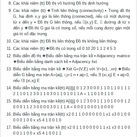
Các khái niệm (tt) Đồ thị vô hướng Đồ thị định hướng
Các khái niệm (tt) ❖Tính liên thông (connectivity) ▪ Trong đồ thị
G, hai đỉnh x,y gọi là liên thông (connected), nếu có một đường
từ x đến y ▪ Đồ thị G liên thông, nếu (x,y) E,  đường đi từ x
đến y ❖Đồ thị G gọi là có trọng số, nếu mỗi cung được gán một
giá trị số đặc trưng
Các khái niệm (tt) Đồ thị liên thông Đồ thị không liên thông
Các khái niệm (tt) ❖Đồ thị có trọng số 0 10 20 1 1 2 4 5 3
Biểu diễn đồ thị ❖Biểu diễn bằng ma trận kề ▪ Adjacency matrice
❖Biểu diễn bằng danh sách kề ▪ Adjacency list
Biểu diễn bằng ma trận kề ❖Xét G=(V,E) với V={x1, ,xn} ❖Biểu
diễn G bằng ma trận A=(aij), i,j=1 n ▪ aij=1, nếu Ǝ (xi,xj) E ▪ aij=0,
nếu !Ǝ (xi,xj) E
Biểu diễn bằng ma trận kề(tt) A[i][j] 0 1 2 3 0 0 0 1 1 0 1 1 0 1 1 1
2 1 1 0 1 2 3 0 1 1 0 3 0 1 1 0 1 0 1 1 A = 1 1 0 1 0 1 1 0
Biểu diễn bằng ma trận kề(tt) A[i][j] 0 1 2 3 0 0 1 1 1 0 1 0 0 0 1 2
0 0 0 1 1 2 3 0 0 0 0 3 0 1 1 1 A = 0 0 0 1 0 0 0 1 0 0 0 0
Biểu diễn bằng ma trận kề(tt) x2 0 1 1 0 0 0 0 0 0 1 x1 x3 0 1 0 0
0 0 0 1 0 0 x x5 4 1 0 0 1 0
Biểu diễn bằng ma trận kề (tt) x2 0 1 1 0 0 0 0 0 1 1 x1 x3 0 1 0 0
0 0 1 1 0 0 x x5 4 1 0 0 1 1