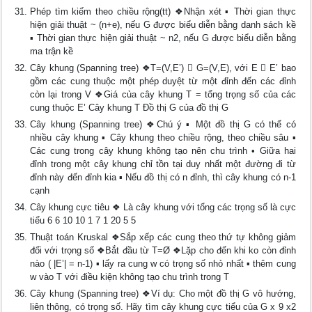
Phép tìm kiếm theo chiều rộng(tt) ❖Nhận xét ▪ Thời gian thực
hiện giải thuật ~ (n+e), nếu G được biểu diễn bằng danh sách kề
▪ Thời gian thực hiện giải thuật ~ n2, nếu G được biểu diễn bằng
ma trận kề
Cây khung (Spanning tree) ❖T=(V,E’)  G=(V,E), với E  E’ bao
gồm các cung thuộc một phép duyệt từ một đỉnh đến các đỉnh
còn lại trong V ❖Giá của cây khung T = tổng trọng số của các
cung thuộc E’ Cây khung T Đồ thị G của đồ thị G
Cây khung (Spanning tree) ❖Chú ý ▪ Một đồ thị G có thể có
nhiều cây khung ▪ Cây khung theo chiều rộng, theo chiều sâu ▪
Các cung trong cây khung không tạo nên chu trình • Giữa hai
đỉnh trong một cây khung chỉ tồn tại duy nhất một đường đi từ
đỉnh này đến đỉnh kia ▪ Nếu đồ thị có n đỉnh, thì cây khung có n-1
cạnh
Cây khung cực tiêu ❖ Là cây khung với tổng các trọng số là cực
tiểu 6 6 10 10 1 7 1 20 5 5
Thuật toán Kruskal ❖Sắp xếp các cung theo thứ tự không giảm
đối với trọng số ❖Bắt đầu từ T=Ø ❖Lặp cho đến khi ko còn đỉnh
nào ( |E’| = n-1) ▪ lấy ra cung w có trọng số nhỏ nhất ▪ thêm cung
w vào T với điều kiện không tạo chu trình trong T
Cây khung (Spanning tree) ❖Ví dụ: Cho một đồ thị G vô hướng,
liên thông, có trọng số. Hãy tìm cây khung cực tiểu của G x 9 x2