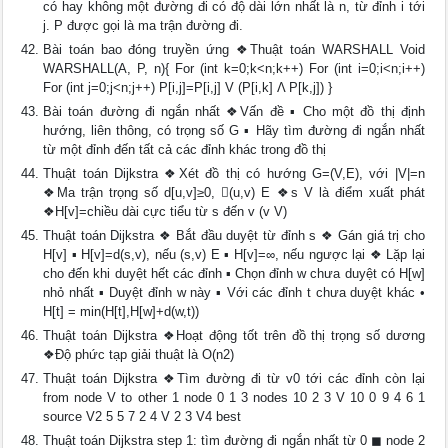
có hay không một đường đi có độ dài lớn nhất là n, từ đỉnh i tới
j. P được gọi là ma trận đường đi.
Bài toán bao đóng truyền ứng ❖Thuật toán WARSHALL Void
WARSHALL(A, P, n){ For (int k=0;k<n;k++) For (int i=0;i<n;i++)
For (int j=0;j<n;j++) P[i,j]=P[i,j] V (P[i,k] Λ P[k,j]) }
Bài toán đường đi ngắn nhất ❖Vấn đề ▪ Cho một đồ thị định
hướng, liên thông, có trọng số G ▪ Hãy tìm đường đi ngắn nhất
từ một đỉnh đến tất cả các đỉnh khác trong đồ thị
Thuật toán Dijkstra ❖Xét đồ thị có hướng G=(V,E), với |V|=n
❖Ma trận trọng số d[u,v]≥0, (u,v) E ❖s V là điểm xuất phát
❖H[v]=chiều dài cực tiểu từ s đến v (v V)
Thuật toán Dijkstra ❖ Bắt đầu duyệt từ đỉnh s ❖ Gán giá trị cho
H[v] ▪ H[v]=d(s,v), nếu (s,v) E ▪ H[v]=∞, nếu ngược lại ❖ Lặp lại
cho đến khi duyệt hết các đỉnh ▪ Chọn đỉnh w chưa duyệt có H[w]
nhỏ nhất ▪ Duyệt đỉnh w này ▪ Với các đỉnh t chưa duyệt khác •
H[t] = min(H[t],H[w]+d(w,t))
Thuật toán Dijkstra ❖Hoạt động tốt trên đồ thị trọng số dương
❖Độ phức tạp giải thuật là O(n2)
Thuật toán Dijkstra ❖Tìm đường đi từ v0 tới các đỉnh còn lại
from node V to other 1 node 0 1 3 nodes 10 2 3 V 10 0 9 4 6 1
source V2 5 5 7 2 4 V 2 3 V4 best
Thuật toán Dijkstra step 1: tìm đường đi ngắn nhất từ 0 ◼ node 2