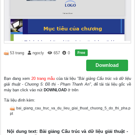
Free
53 trang
ngocly
657
0
Download
Bạn đang xem
20 trang mẫu
của tài liệu
"Bài giảng Cấu trúc và dữ liệu
giải thuật - Chương 5: Đồ thị - Phạm Thanh An"
, để tải tài liệu gốc về
máy bạn click vào nút
DOWNLOAD
ở trên
Tài liệu đính kèm:
bai_giang_cau_truc_va_du_lieu_giai_thuat_chuong_5_do_thi_pha.p
pt
Nội dung text: Bài giảng Cấu trúc và dữ liệu giải thuật -