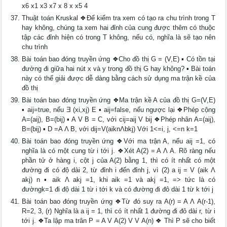
x6 x1 x3 x7 x 8 x x5 4
Thuật toán Kruskal ❖Để kiểm tra xem có tạo ra chu trình trong T
hay không, chúng ta xem hai đỉnh của cung được thêm có thuộc
tập các đỉnh hiện có trong T không, nếu có, nghĩa là sẽ tạo nên
chu trình
Bài toán bao đóng truyền ứng ❖Cho đồ thị G = (V,E) ▪ Có tồn tại
đường đi giữa hai nút x và y trong đồ thị G hay không? ▪ Bài toán
này có thể giải được dễ dàng bằng cách sử dụng ma trận kề của
đồ thị
Bài toán bao đóng truyền ứng ❖Ma trận kề A của đồ thị G=(V,E)
▪ aij=true, nếu Ǝ (xi,xj) E ▪ aij=false, nếu ngược lại ❖Phép cộng
A=(aij), B=(bij) ▪ A V B = C, với cij=aij V bij ❖Phép nhân A=(aij),
B=(bij) ▪ D =A Λ B, với dij=V(aiknΛbkj) Với 1<=i, j, <=n k=1
Bài toán bao đóng truyền ứng ❖Với ma trận A, nếu aij =1, có
nghĩa là có một cung từ i tới j. ❖Xét A(2) = A Λ A. Rõ ràng nếu
phần tử ở hàng i, cột j của A(2) bằng 1, thì có ít nhất có một
đường đi có độ dài 2, từ đỉnh i đến đỉnh j, vì (2) a ij = V (aik Λ
akj) n ▪ aik Λ akj =1, khi aik =1 và akj =1, => tức là có
đườngk=1 đi độ dài 1 từ i tới k và có đường đi đô dài 1 từ k tới j
Bài toán bao đóng truyền ứng ❖Từ đó suy ra A(r) = A Λ A(r-1),
R=2, 3, (r) Nghĩa là a ij = 1, thì có ít nhất 1 đường đi đô dài r, từ i
tới j. ❖Ta lập ma trân P = A V A(2) V V A(n) ❖ Thì P sẽ cho biết