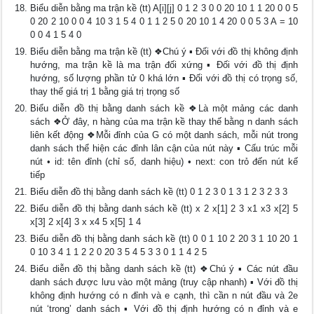
Biểu diễn bằng ma trận kề (tt) A[i][j] 0 1 2 3 0 0 20 10 1 1 20 0 0 5
0 20 2 10 0 0 4 10 3 1 5 4 0 1 1 2 5 0 20 10 1 4 20 0 0 5 3 A = 10
0 0 4 1 5 4 0
Biểu diễn bằng ma trận kề (tt) ❖Chú ý ▪ Đối với đồ thị không định
hướng, ma trận kề là ma trận đối xứng ▪ Đối với đồ thị định
hướng, số lượng phần tử 0 khá lớn ▪ Đối với đồ thị có trọng số,
thay thế giá trị 1 bằng giá trị trọng số
Biểu diễn đồ thị bằng danh sách kề ❖Là một mảng các danh
sách ❖Ở đây, n hàng của ma trận kề thay thế bằng n danh sách
liên kết động ❖Mỗi đỉnh của G có một danh sách, mỗi nút trong
danh sách thể hiện các đỉnh lân cận của nút này ▪ Cấu trúc mỗi
nút • id: tên đỉnh (chỉ số, danh hiệu) • next: con trỏ đến nút kế
tiếp
Biểu diễn đồ thị bằng danh sách kề (tt) 0 1 2 3 0 1 3 1 2 3 2 3 3
Biểu diễn đồ thị bằng danh sách kề (tt) x 2 x[1] 2 3 x1 x3 x[2] 5
x[3] 2 x[4] 3 x x4 5 x[5] 1 4
Biểu diễn đồ thị bằng danh sách kề (tt) 0 0 1 10 2 20 3 1 10 20 1
0 10 3 4 1 1 2 2 0 20 3 5 4 5 3 3 0 1 1 4 2 5
Biểu diễn đồ thị bằng danh sách kề (tt) ❖Chú ý ▪ Các nút đầu
danh sách được lưu vào một mảng (truy cập nhanh) ▪ Với đồ thị
không định hướng có n đỉnh và e cạnh, thì cần n nút đầu và 2e
nút ‘trong’ danh sách ▪ Với đồ thị định hướng có n đỉnh và e