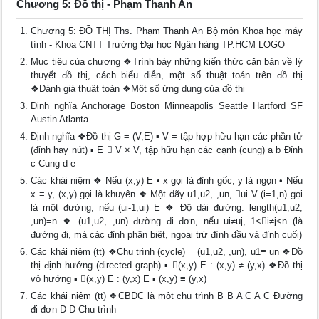
Chương 5: Đồ thị - Phạm Thanh An
Chương 5: ĐỒ THỊ Ths. Phạm Thanh An Bộ môn Khoa học máy
tính - Khoa CNTT Trường Đại học Ngân hàng TP.HCM LOGO
Mục tiêu của chương ❖Trình bày những kiến thức căn bản về lý
thuyết đồ thị, cách biểu diễn, một số thuật toán trên đồ thị
❖Đánh giá thuật toán ❖Một số ứng dụng của đồ thị
Định nghĩa Anchorage Boston Minneapolis Seattle Hartford SF
Austin Atlanta
Định nghĩa ❖Đồ thị G = (V,E) ▪ V = tập hợp hữu hạn các phần tử
(đỉnh hay nút) ▪ E  V × V, tập hữu hạn các cạnh (cung) a b Đỉnh
c Cung d e
Các khái niệm ❖ Nếu (x,y) E • x gọi là đỉnh gốc, y là ngọn • Nếu
x ≡ y, (x,y) gọi là khuyên ❖ Một dãy u1,u2, ,un, ui V (i=1,n) gọi
là một đường, nếu (ui-1,ui) E ❖ Độ dài đường: length(u1,u2,
,un)=n ❖ (u1,u2, ,un) đường đi đơn, nếu ui≠uj, 1<i≠j<n (là
đường đi, mà các đỉnh phân biệt, ngoại trừ đình đầu và đỉnh cuối)
Các khái niệm (tt) ❖Chu trình (cycle) = (u1,u2, ,un), u1≡ un ❖Đồ
thị định hướng (directed graph) ▪ (x,y) E : (x,y) ≠ (y,x) ❖Đồ thị
vô hướng ▪ (x,y) E : (y,x) E ▪ (x,y) ≡ (y,x)
Các khái niệm (tt) ❖CBDC là một chu trình B B A C A C Đường
đi đơn D D Chu trình