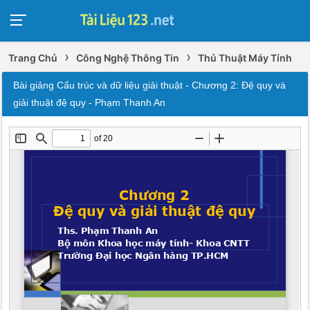
›
›
Trang Chủ
Công Nghệ Thông Tin
Thủ Thuật Máy Tính
Bài giảng Cấu trúc và dữ liệu giải thuật - Chương 2: Đệ quy và
giải thuật đệ quy - Phạm Thanh An