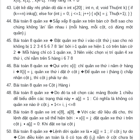
x[0], x[1], , x[k-1]. Thấy rằng Tk = B
Liệt kê dãy nhị phân dộ dài n int x[20] ; int n, d; void Thu(int k) { if
(k==n) inkq(); else for (int j = 0; j <=1; j++) { x[k] = j; Thu(k+1); } }
Bài toán 8 quân xe ❖Sắp xếp 8 quân xe trên bàn cờ 8x8 sao cho
chúng không ‘ăn’ lẫn nhau i (mỗi hàng, mỗi cột, có đúng một
quân) j
Bài toán 8 quân xe ❖ Đặt quân xe thứ i vào cột thứ j sao cho nó
không bị 1 2 3 4 5 6 7 8 ‘ăn’ bởi i-1 quân xe hiện 1 có trên bàn cờ
2 ❖ Mỗi hàng chỉ có 1 quân xe, 3 Nên việc chọn vị trí quân 4 xe
thứ i, chỉ nằm trên 5 hàng i 6 7 8
Bài toán 8 quân xe ❖Qui ước x[i]: chỉ quân xe thứ i năm ở hàng
i ❖X[i] = j, quân xe thứ i đặt ở cột j ❖Để quân xe i (hàng i) chấp
nhận cột j, thì cột j phải tự do.
Bài toán 8 quân xe Cột j Hàng i
Bài toán 8 quân xe ❖Do đó ta sẽ chọn các mảng Boole 1 chiều
để biểu diễn các trạng thái này ▪ a[j] = 1 : Có nghĩa là không có
quân xe nào ở cột j. ▪ 1<= i, j <=8
Bài toán 8 quân xe int x[8], a[8], ❖Với các dữ liệu đã cho, thì
lệnh đặt quân xe sẽ thể hiện bởi : ▪ x[i] = j: đặt quân xe thứ i trên
cột j. ▪ a[j] = 0: Khi đặt xe tại cột j
Bài toán 8 quân xe ❖Lệnh dời quân xe là ▪ a[j] = 1 ; // cột j tự do
❖Còn điều kiện an toàn là ô có tọa độ (i,j) nằm ở cột chưa bị