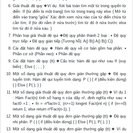
Giải thuật đệ quy ❖Ví dụ: Xét bài toán tìm một từ trong quyển từ
điển: If (từ điển là một trang) tìm từ trong trang này else { Mở từ
điển vào trang “giữa” Xác định xem nửa nào của từ điển chứa từ
cần tìm; if (từ đó nằm ở nửa trước) tìm từ đó ở nửa trước else
tìm từ đó ở nửa sau. }
Phân loại giải thuật đệ qui ❖Đệ quy phân thành 2 loại : ▪ Đệ quy
trực tiếp: ▪ Đệ quy gián tiếp (Tương hỗ): A() B() A() B() C()
Cài đặt hàm đệ quy ❖ Hàm đệ quy về cơ bản gồm hai phần: ▪
Phần cơ sở (Phần neo): ▪ Phần đệ quy:
Cài đặt hàm đệ quy (tt) ❖Cấu trúc hàm đệ qui như sau If (suy
biến) ; Else { ; ; ; }
Một số dạng giải thuật đệ quy đơn giản thường gặp ❖ Đệ quy
tuyến tính. Hàm đệ qui tuyến tính dạng: P ( ) { if (điều kiện dừng)
{ } Else { P( ); } }
Một số dạng giải thuật đệ quy đơn giản thường gặp (tt) ❖ Ví dụ 1
: Hàm Fact(n) tính số hạng n của dãy n!, định nghĩa như sau: ▪
fact0 =1 ; ▪ fn = n*factn-1; (n>=1) longint Fact(int n) { if (n==0)
return 1; else return n*Fact(n-1); }
Một số dạng giải thuật đệ quy đơn giản thường gặp (tt) ❖ Đệ quy
nhị phân. P ( ) { if (điều kiện dừng) { } Else { P( ); P( ); } }
Một số dạng giải thuật đệ quy đơn giản thường gặp (tt) ❖ Ví dụ