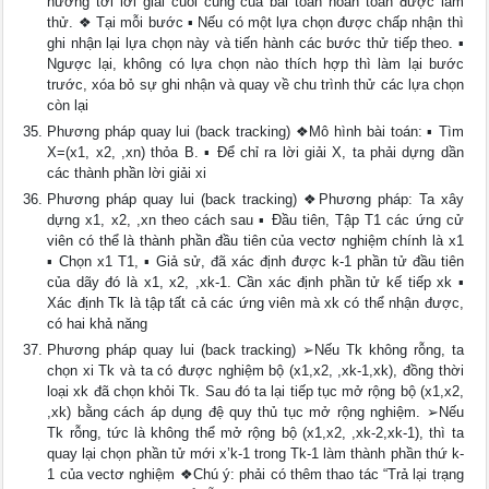
hướng tới lời giải cuối cùng của bài toán hoàn toàn được làm
thử. ❖ Tại mỗi bước ▪ Nếu có một lựa chọn được chấp nhận thì
ghi nhận lại lựa chọn này và tiến hành các bước thử tiếp theo. ▪
Ngược lại, không có lựa chọn nào thích hợp thì làm lại bước
trước, xóa bỏ sự ghi nhận và quay về chu trình thử các lựa chọn
còn lại
Phương pháp quay lui (back tracking) ❖Mô hình bài toán: ▪ Tìm
X=(x1, x2, ,xn) thỏa B. ▪ Để chỉ ra lời giải X, ta phải dựng dần
các thành phần lời giải xi
Phương pháp quay lui (back tracking) ❖Phương pháp: Ta xây
dựng x1, x2, ,xn theo cách sau ▪ Đầu tiên, Tập T1 các ứng cử
viên có thể là thành phần đầu tiên của vectơ nghiệm chính là x1
▪ Chọn x1 T1, ▪ Giả sử, đã xác định được k-1 phần tử đầu tiên
của dãy đó là x1, x2, ,xk-1. Cần xác định phần tử kế tiếp xk ▪
Xác định Tk là tập tất cả các ứng viên mà xk có thể nhận được,
có hai khả năng
Phương pháp quay lui (back tracking) ➢Nếu Tk không rỗng, ta
chọn xi Tk và ta có được nghiệm bộ (x1,x2, ,xk-1,xk), đồng thời
loại xk đã chọn khỏi Tk. Sau đó ta lại tiếp tục mở rộng bộ (x1,x2,
,xk) bằng cách áp dụng đệ quy thủ tục mở rộng nghiệm. ➢Nếu
Tk rỗng, tức là không thể mở rộng bộ (x1,x2, ,xk-2,xk-1), thì ta
quay lại chọn phần tử mới x’k-1 trong Tk-1 làm thành phần thứ k-
1 của vectơ nghiệm ❖Chú ý: phải có thêm thao tác “Trả lại trạng