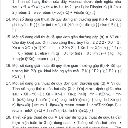
1: Tính số hạng thứ n của dãy Fibonaci được định nghĩa như
sau: ▪ f1 = f0 =1 ; ▪ fn = fn-1 + fn-2 ; (n>1) int Fibo(int n) { if ( n <
2 ) return 1 ; else return (Fibo(n -1) + Fibo(n -2)) ; }
Một số dạng giải thuật đệ quy đơn giản thường gặp (tt) ❖ Đệ quy
phi tuyến. P ( ) { for (int i = 1; i if (điều kiện dừng) { } else { P ( ); }
} }
Một số dạng giải thuật đệ quy đơn giản thường gặp (tt) ❖ Ví dụ :
Cho dãy {Xn} xác định theo công thức truy hồi : 2 2 2 2 ▪ X0 = 1 ;
Xn = n XO +(n-1) X1 + . . . + 2 Xn-2 + 1 Xn-1 int X(int n ) ; { if ( n
== 0 ) return 1 ; else { int tg = 0 ; for (int i = 0 ; i<n ; i++ ) tg = tg
+ sqr(n-i)*X(i); return ( tg ) ; }
Một số dạng giải thuật đệ quy đơn giản thường gặp (tt) ❖ Đệ qui
tương hỗ: P2( );// khai báo nguyên mẫu P1( ) { P2 ( ); } P2 ( ) {
P1 ( ); }
Một số dạng giải thuật đệ quy đơn giản thường gặp (tt) ❖ Ví dụ:
Tính số hạng thứ n của hai dãy {Xn}, {Yn} được định nghĩa như
sau: ▪ X0 =Y0 =1 ; Xn = Xn-1 + Yn-1; (n>0) ; Yn = n2Xn-1 + Yn-
1; (n>0) long TinhYn (int n) long TinhYn(int n); { long TinhXn (int
n) if(n==0) { return 1; if(n==0) return return 1; n*n*TinhXn(n-1) +
return TinhXn(n-1) + TinhYn(n-1); TinhYn(n-1); } }
Thiết kế giải thuật đệ qui ❖ Để xây dựng giải thuật đệ quy, ta cần
thực hiện tuần tự 3 nội dung sau : ▪ Thông số hóa bài toán . ▪