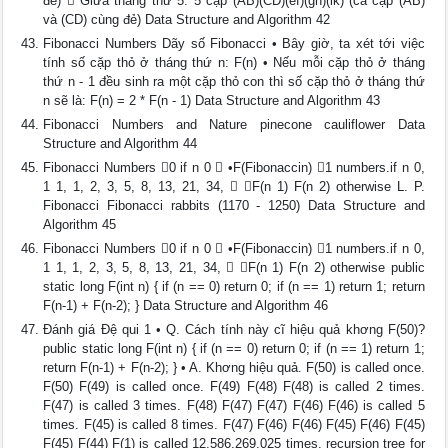
đẻ)  Giữa tháng thứ 5: 5 cặp (AB)(CD)(ef)(gh)(ik) (cả cặp (AB)
và (CD) cùng đẻ) Data Structure and Algorithm 42
Fibonacci Numbers Dãy số Fibonacci • Bây giờ, ta xét tới việc
tính số cặp thỏ ở tháng thứ n: F(n) • Nếu mỗi cặp thỏ ở tháng
thứ n - 1 đều sinh ra một cặp thỏ con thì số cặp thỏ ở tháng thứ
n sẽ là: F(n) = 2 * F(n - 1) Data Structure and Algorithm 43
Fibonacci Numbers and Nature pinecone cauliflower Data
Structure and Algorithm 44
Fibonacci Numbers 0 if n 0  •F(Fibonaccin) 1 numbers.if n 0,
1 1, 1, 2, 3, 5, 8, 13, 21, 34,  F(n 1) F(n 2) otherwise L. P.
Fibonacci Fibonacci rabbits (1170 - 1250) Data Structure and
Algorithm 45
Fibonacci Numbers 0 if n 0  •F(Fibonaccin) 1 numbers.if n 0,
1 1, 1, 2, 3, 5, 8, 13, 21, 34,  F(n 1) F(n 2) otherwise public
static long F(int n) { if (n == 0) return 0; if (n == 1) return 1; return
F(n-1) + F(n-2); } Data Structure and Algorithm 46
Đánh giá Đệ qui 1 • Q. Cách tính này cĩ hiệu quả khơng F(50)?
public static long F(int n) { if (n == 0) return 0; if (n == 1) return 1;
return F(n-1) + F(n-2); } • A. Khơng hiệu quả. F(50) is called once.
F(50) F(49) is called once. F(49) F(48) F(48) is called 2 times.
F(47) is called 3 times. F(48) F(47) F(47) F(46) F(46) is called 5
times. F(45) is called 8 times. F(47) F(46) F(46) F(45) F(46) F(45)
F(45) F(44) F(1) is called 12,586,269,025 times. recursion tree for