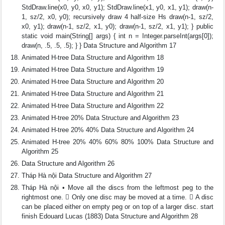
StdDraw.line(x0, y0, x0, y1); StdDraw.line(x1, y0, x1, y1); draw(n-
1, sz/2, x0, y0); recursively draw 4 half-size Hs draw(n-1, sz/2,
x0, y1); draw(n-1, sz/2, x1, y0); draw(n-1, sz/2, x1, y1); } public
static void main(String[] args) { int n = Integer.parseInt(args[0]);
draw(n, .5, .5, .5); } } Data Structure and Algorithm 17
Animated H-tree Data Structure and Algorithm 18
Animated H-tree Data Structure and Algorithm 19
Animated H-tree Data Structure and Algorithm 20
Animated H-tree Data Structure and Algorithm 21
Animated H-tree Data Structure and Algorithm 22
Animated H-tree 20% Data Structure and Algorithm 23
Animated H-tree 20% 40% Data Structure and Algorithm 24
Animated H-tree 20% 40% 60% 80% 100% Data Structure and
Algorithm 25
Data Structure and Algorithm 26
Tháp Hà nội Data Structure and Algorithm 27
Tháp Hà nội • Move all the discs from the leftmost peg to the
rightmost one.  Only one disc may be moved at a time.  A disc
can be placed either on empty peg or on top of a larger disc. start
finish Edouard Lucas (1883) Data Structure and Algorithm 28