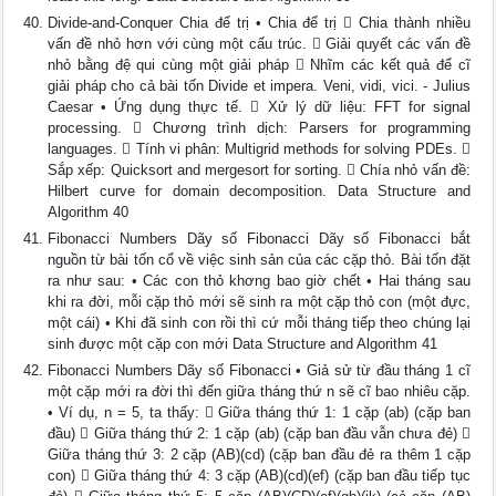
Divide-and-Conquer Chia để trị • Chia để trị  Chia thành nhiều
vấn đề nhỏ hơn với cùng một cấu trúc.  Giải quyết các vấn đề
nhỏ bằng đệ qui cùng một giải pháp  Nhĩm các kết quả để cĩ
giải pháp cho cả bài tốn Divide et impera. Veni, vidi, vici. - Julius
Caesar • Ứng dụng thực tế.  Xử lý dữ liệu: FFT for signal
processing.  Chương trình dịch: Parsers for programming
languages.  Tính vi phân: Multigrid methods for solving PDEs. 
Sắp xếp: Quicksort and mergesort for sorting.  Chía nhỏ vấn đề:
Hilbert curve for domain decomposition. Data Structure and
Algorithm 40
Fibonacci Numbers Dãy số Fibonacci Dãy số Fibonacci bắt
nguồn từ bài tốn cổ về việc sinh sản của các cặp thỏ. Bài tốn đặt
ra như sau: • Các con thỏ khơng bao giờ chết • Hai tháng sau
khi ra đời, mỗi cặp thỏ mới sẽ sinh ra một cặp thỏ con (một đực,
một cái) • Khi đã sinh con rồi thì cứ mỗi tháng tiếp theo chúng lại
sinh được một cặp con mới Data Structure and Algorithm 41
Fibonacci Numbers Dãy số Fibonacci • Giả sử từ đầu tháng 1 cĩ
một cặp mới ra đời thì đến giữa tháng thứ n sẽ cĩ bao nhiêu cặp.
• Ví dụ, n = 5, ta thấy:  Giữa tháng thứ 1: 1 cặp (ab) (cặp ban
đầu)  Giữa tháng thứ 2: 1 cặp (ab) (cặp ban đầu vẫn chưa đẻ) 
Giữa tháng thứ 3: 2 cặp (AB)(cd) (cặp ban đầu đẻ ra thêm 1 cặp
con)  Giữa tháng thứ 4: 3 cặp (AB)(cd)(ef) (cặp ban đầu tiếp tục