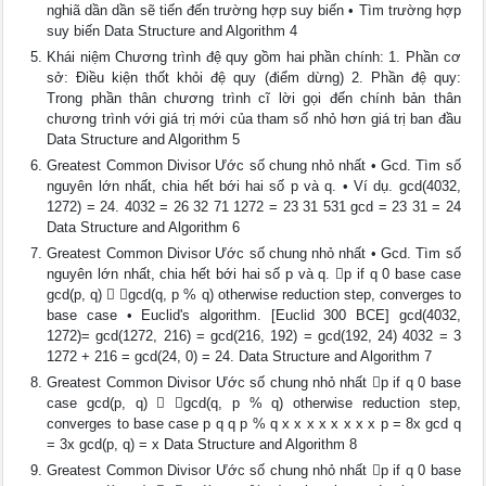
nghiã dần dần sẽ tiến đến trường hợp suy biến • Tìm trường hợp
suy biến Data Structure and Algorithm 4
Khái niệm Chương trình đệ quy gồm hai phần chính: 1. Phần cơ
sở: Điều kiện thốt khỏi đệ quy (điểm dừng) 2. Phần đệ quy:
Trong phần thân chương trình cĩ lời gọi đến chính bản thân
chương trình với giá trị mới của tham số nhỏ hơn giá trị ban đầu
Data Structure and Algorithm 5
Greatest Common Divisor Ước số chung nhỏ nhất • Gcd. Tìm số
nguyên lớn nhất, chia hết bới hai số p và q. • Ví dụ. gcd(4032,
1272) = 24. 4032 = 26 32 71 1272 = 23 31 531 gcd = 23 31 = 24
Data Structure and Algorithm 6
Greatest Common Divisor Ước số chung nhỏ nhất • Gcd. Tìm số
nguyên lớn nhất, chia hết bới hai số p và q. p if q 0 base case
gcd(p, q)  gcd(q, p % q) otherwise reduction step, converges to
base case • Euclid's algorithm. [Euclid 300 BCE] gcd(4032,
1272)= gcd(1272, 216) = gcd(216, 192) = gcd(192, 24) 4032 = 3
1272 + 216 = gcd(24, 0) = 24. Data Structure and Algorithm 7
Greatest Common Divisor Ước số chung nhỏ nhất p if q 0 base
case gcd(p, q)  gcd(q, p % q) otherwise reduction step,
converges to base case p q q p % q x x x x x x x x p = 8x gcd q
= 3x gcd(p, q) = x Data Structure and Algorithm 8
Greatest Common Divisor Ước số chung nhỏ nhất p if q 0 base