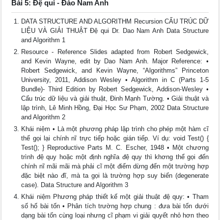
Bài 5: Đệ qui - Đào Nam Anh
DATA STRUCTURE AND ALGORITHM Recursion CẤU TRÚC DỮ
LIỆU VÀ GIẢI THUẬT Đệ qui Dr. Dao Nam Anh Data Structure
and Algorithm 1
Resource - Reference Slides adapted from Robert Sedgewick,
and Kevin Wayne, edit by Dao Nam Anh. Major Reference: •
Robert Sedgewick, and Kevin Wayne, “Algorithms” Princeton
University, 2011, Addison Wesley • Algorithm in C (Parts 1-5
Bundle)- Third Edition by Robert Sedgewick, Addison-Wesley •
Cấu trúc dữ liệu và giải thuật, Đinh Mạnh Tường. • Giải thuật và
lập trình, Lê Minh Hồng, Đại Học Sư Phạm, 2002 Data Structure
and Algorithm 2
Khái niệm • Là một phương pháp lập trình cho phép một hàm cĩ
thể gọi lại chính nĩ trực tiếp hoặc gián tiếp. Ví dụ: void Test() {
Test(); } Reproductive Parts M. C. Escher, 1948 • Một chương
trình đệ quy hoặc một định nghĩa đệ quy thì khơng thể gọi đến
chính nĩ mãi mãi mà phải cĩ một điểm dừng đến một trường hợp
đặc biệt nào đĩ, mà ta gọi là trường hợp suy biến (degenerate
case). Data Structure and Algorithm 3
Khái niệm Phương pháp thiết kế một giải thuật đệ quy: • Tham
số hố bài tốn • Phân tích trường hợp chung : đưa bài tốn dưới
dạng bài tốn cùng loại nhưng cĩ phạm vi giải quyết nhỏ hơn theo