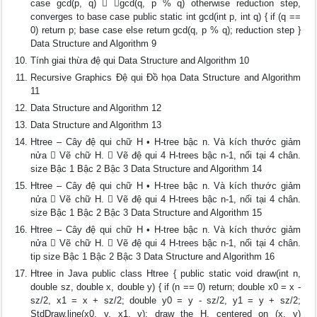
case gcd(p, q)  gcd(q, p % q) otherwise reduction step,
converges to base case public static int gcd(int p, int q) { if (q ==
0) return p; base case else return gcd(q, p % q); reduction step }
Data Structure and Algorithm 9
Tính giai thừa đệ qui Data Structure and Algorithm 10
Recursive Graphics Đệ qui Đồ họa Data Structure and Algorithm
11
Data Structure and Algorithm 12
Data Structure and Algorithm 13
Htree – Cây đệ qui chữ H • H-tree bậc n. Và kích thước giảm
nửa  Vẽ chữ H.  Vẽ đệ qui 4 H-trees bậc n-1, nối tại 4 chân.
size Bậc 1 Bậc 2 Bậc 3 Data Structure and Algorithm 14
Htree – Cây đệ qui chữ H • H-tree bậc n. Và kích thước giảm
nửa  Vẽ chữ H.  Vẽ đệ qui 4 H-trees bậc n-1, nối tại 4 chân.
size Bậc 1 Bậc 2 Bậc 3 Data Structure and Algorithm 15
Htree – Cây đệ qui chữ H • H-tree bậc n. Và kích thước giảm
nửa  Vẽ chữ H.  Vẽ đệ qui 4 H-trees bậc n-1, nối tại 4 chân.
tip size Bậc 1 Bậc 2 Bậc 3 Data Structure and Algorithm 16
Htree in Java public class Htree { public static void draw(int n,
double sz, double x, double y) { if (n == 0) return; double x0 = x -
sz/2, x1 = x + sz/2; double y0 = y - sz/2, y1 = y + sz/2;
StdDraw.line(x0, y, x1, y); draw the H, centered on (x, y)