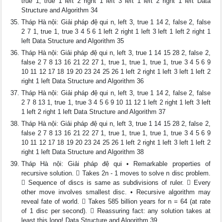
true 1, true 1 left 2 right 1 left 3 left 1 left 2 right 1 left Data
Structure and Algorithm 34
Tháp Hà nội: Giải pháp đệ qui n, left 3, true 1 14 2, false 2, false
2 7 1, true 1, true 3 4 5 6 1 left 2 right 1 left 3 left 1 left 2 right 1
left Data Structure and Algorithm 35
Tháp Hà nội: Giải pháp đệ qui n, left 3, true 1 14 15 28 2, false 2,
false 2 7 8 13 16 21 22 27 1, true 1, true 1, true 1, true 3 4 5 6 9
10 11 12 17 18 19 20 23 24 25 26 1 left 2 right 1 left 3 left 1 left 2
right 1 left Data Structure and Algorithm 36
Tháp Hà nội: Giải pháp đệ qui n, left 3, true 1 14 2, false 2, false
2 7 8 13 1, true 1, true 3 4 5 6 9 10 11 12 1 left 2 right 1 left 3 left
1 left 2 right 1 left Data Structure and Algorithm 37
Tháp Hà nội: Giải pháp đệ qui n, left 3, true 1 14 15 28 2, false 2,
false 2 7 8 13 16 21 22 27 1, true 1, true 1, true 1, true 3 4 5 6 9
10 11 12 17 18 19 20 23 24 25 26 1 left 2 right 1 left 3 left 1 left 2
right 1 left Data Structure and Algorithm 38
Tháp Hà nội: Giải pháp đệ qui • Remarkable properties of
recursive solution.  Takes 2n - 1 moves to solve n disc problem.
 Sequence of discs is same as subdivisions of ruler.  Every
other move involves smallest disc. • Recursive algorithm may
reveal fate of world.  Takes 585 billion years for n = 64 (at rate
of 1 disc per second).  Reassuring fact: any solution takes at
least this long! Data Structure and Algorithm 39