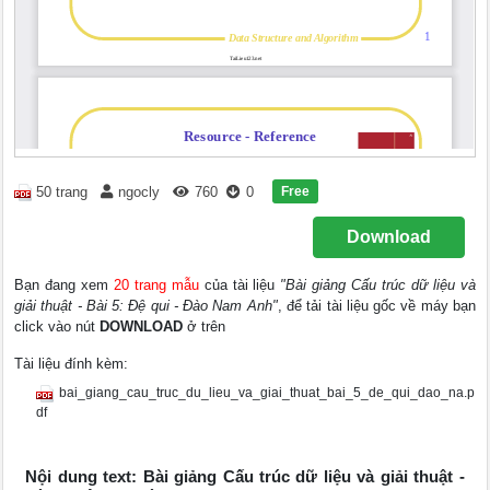
Free
50 trang
ngocly
760
0
Download
Bạn đang xem
20 trang mẫu
của tài liệu
"Bài giảng Cấu trúc dữ liệu và
giải thuật - Bài 5: Đệ qui - Đào Nam Anh"
, để tải tài liệu gốc về máy bạn
click vào nút
DOWNLOAD
ở trên
Tài liệu đính kèm:
bai_giang_cau_truc_du_lieu_va_giai_thuat_bai_5_de_qui_dao_na.p
df
Nội dung text: Bài giảng Cấu trúc dữ liệu và giải thuật -