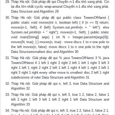
Tháp Hà nội: Giải pháp đệ qui Chuyển n-1 đĩa nhỏ sang phải. Cịn
lại đĩa lớn nhất cyclic wrap-around Chuyển n-1 đĩa nhỏ sang phải.
Data Structure and Algorithm 29
Tháp Hà nội: Giải pháp đệ qui public class TowersOfHanoi {
public static void moves(int n, boolean left) { if (n == 0) return;
moves(n-1, !left); if (left) System.out.println(n + " left"); else
System.out.println(n + " right"); moves(n-1, !left); } public static
void main(String[] args) { int N = Integer.parseInt(args[0]);
moves(N, true); } } moves(n, true) : move discs 1 to n one pole to
the left moves(n, false): move discs 1 to n one pole to the right
Data Structuresmallest disc and Algorithm 30
Tháp Hà nội: Giải pháp đệ qui % java TowersOfHanoi 3 % java
TowersOfHanoi 4 1 left 1 right 2 right 2 left 1 left 1 right 3 left 3
right 1 left 1 right 2 right 2 left 1 left 1 right 4 left 1 right 2 left 1
right 3 right 1 right every other move is smallest disc 2 left 1 right
subdivisions of ruler Data Structure and Algorithm 31
Tháp Hà nội: Giải pháp đệ qui n, left 3, true Data Structure and
Algorithm 32
Tháp Hà nội: Giải pháp đệ qui n, left 3, true 1 2, false 2, false 1
left 2 right 1 left 3 left 1 left 2 right 1 left Data Structure and
Algorithm 33
Tháp Hà nội: Giải pháp đệ qui n, left 3, true 1 2, false 2, false 2 1,