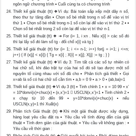
ngôn ngữ chương trình ▪ Cuối cùng ta có chương trình
Thiết kế giải thuật (tt) ❖Ví dụ: Bài toán sắp xếp một dãy n số,
theo thư tự tăng dần ▪ Chọn số bé nhất trong n số để vào vị trí
thứ 1 ▪ Chọn số bé nhất trong n-1 số còn lại để vào vị trí thứ 2 ▪ ▪
Chọn số bé nhất trong 2 số còn lại để vào vị trí thứ n-1
Thiết kế giải thuật (tt) ❖ ➔ For (i= 1, i xn . Nếu x[i] > các số đó
thì lại lấy số đó làm số tg - đổi chổ x[i] và tg }
Thiết kế giải thuật (tt) for (i= 1; i <= n-1; i++) for(j = i+1; j <=n;
j++) { If (x[j] < x[i]) { Tg = x[i] ; X[i] = x[j]; X[j] := tg ; } }
Thiết kế giải thuật (tt) ❖Ví dụ 3: Tìm tất cả các số tự nhiên có
hai chữ số, khi đảo trật tự của hai số đó sẽ tạo được một số
nguyên tố cùng nhau với số đã cho ▪ Phân tích giả thiết • Gọi
x=ab là số có hai chữ số cần tìm • a,b = 0 9 • a > 0 • (ab,ba)=1
Thiết kế giải thuật (tt) ❖Ví dụ 3 (tt) ▪ Tinh chỉnh 1 • x = 10 99 • x’
= 10*donvi(x)+chuc(x) • (x,x’)=1  USCLN(x,x’)=1 ▪ Tinh chỉnh 2 •
x chạy từ 10 đến 99 • y=10*donvi(x)+chuc(x) • nếu
USCLN(x,y)=1 thì Xuất(x)
Phân tích Giải thuật (tt) ❖Khi một giải thuật được xây dựng,
hàng loạt yêu cầu đặt ra ▪ Yêu cầu về tính đúng đắn của giải
thuật ▪ Tính đơn giản của giải thuật. ▪ Yêu cầu về không gian : ▪
Yêu cầu về thời gian :
Phân tích Giải thuật (tt) ❖Giải quyết bài toán ▪ Phải đứng trước