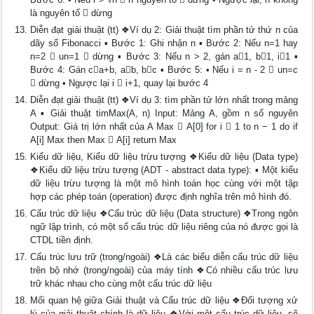
là nguyên tố  dừng
Diễn đạt giải thuật (tt) ❖Ví dụ 2: Giải thuật tìm phần tử thứ n của
dãy số Fibonacci ▪ Bước 1: Ghi nhận n ▪ Bước 2: Nếu n=1 hay
n=2  un=1  dừng ▪ Bước 3: Nếu n > 2, gán a1, b1, i1 ▪
Bước 4: Gán ca+b, ab, bc ▪ Bước 5: • Nếu i = n - 2  un=c
 dừng • Ngược lại i  i+1, quay lại bước 4
Diễn đạt giải thuật (tt) ❖Ví dụ 3: tìm phần tử lớn nhất trong mảng
A ▪ Giải thuật timMax(A, n) Input: Mảng A, gồm n số nguyên
Output: Giá trị lớn nhất của A Max  A[0] for i  1 to n − 1 do if
A[i] Max then Max  A[i] return Max
Kiểu dữ liệu, Kiểu dữ liệu trừu tượng ❖Kiểu dữ liệu (Data type)
❖Kiểu dữ liệu trừu tượng (ADT - abstract data type): ▪ Một kiểu
dữ liệu trừu tượng là một mô hình toán học cùng với một tập
hợp các phép toán (operation) được định nghĩa trên mô hình đó.
Cấu trúc dữ liệu ❖Cấu trúc dữ liệu (Data structure) ❖Trong ngôn
ngữ lập trình, có một số cấu trúc dữ liệu riêng của nó được gọi là
CTDL tiền định.
Cấu trúc lưu trữ (trong/ngoài) ❖Là các biểu diễn cấu trúc dữ liệu
trên bộ nhớ (trong/ngoài) của máy tính ❖Có nhiều cấu trúc lưu
trữ khác nhau cho cùng một cấu trúc dữ liệu
Mối quan hệ giữa Giải thuật và Cấu trúc dữ liệu ❖Đối tượng xử
lý của giải thuật chính là dữ liệu ❖Với một cấu trúc dữ liệu, sẽ