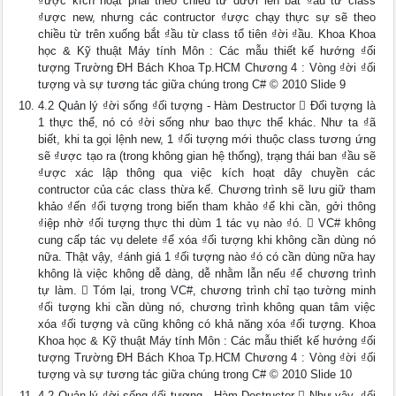
₫ược kích hoạt phải theo chiều từ dưới lên bắt ₫ầu từ class
₫ược new, nhưng các contructor ₫ược chạy thực sự sẽ theo
chiều từ trên xuống bắt ₫ầu từ class tổ tiên ₫ời ₫ầu. Khoa Khoa
học & Kỹ thuật Máy tính Môn : Các mẫu thiết kế hướng ₫ối
tượng Trường ĐH Bách Khoa Tp.HCM Chương 4 : Vòng ₫ời ₫ối
tượng và sự tương tác giữa chúng trong C# © 2010 Slide 9
4.2 Quản lý ₫ời sống ₫ối tượng - Hàm Destructor  Đối tượng là
1 thực thể, nó có ₫ời sống như bao thực thể khác. Như ta ₫ã
biết, khi ta gọi lệnh new, 1 ₫ối tượng mới thuộc class tương ứng
sẽ ₫ược tạo ra (trong không gian hệ thống), trạng thái ban ₫ầu sẽ
₫ược xác lập thông qua việc kích hoạt dây chuyền các
contructor của các class thừa kế. Chương trình sẽ lưu giữ tham
khảo ₫ến ₫ối tượng trong biến tham khảo ₫ể khi cần, gởi thông
₫iệp nhờ ₫ối tượng thực thi dùm 1 tác vụ nào ₫ó.  VC# không
cung cấp tác vụ delete ₫ể xóa ₫ối tượng khi không cần dùng nó
nữa. Thật vậy, ₫ánh giá 1 ₫ối tượng nào ₫ó có cần dùng nữa hay
không là việc không dễ dàng, dễ nhằm lẫn nếu ₫ể chương trình
tự làm.  Tóm lại, trong VC#, chương trình chỉ tạo tường minh
₫ối tượng khi cần dùng nó, chương trình không quan tâm việc
xóa ₫ối tượng và cũng không có khả năng xóa ₫ối tượng. Khoa
Khoa học & Kỹ thuật Máy tính Môn : Các mẫu thiết kế hướng ₫ối
tượng Trường ĐH Bách Khoa Tp.HCM Chương 4 : Vòng ₫ời ₫ối
tượng và sự tương tác giữa chúng trong C# © 2010 Slide 10
4.2 Quản lý ₫ời sống ₫ối tượng - Hàm Destructor  Như vậy, ₫ối