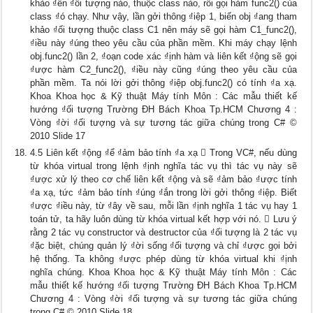
khảo ₫ến ₫ối tượng nào, thuộc class nào, rồi gọi hàm func2() của
class ₫ó chạy. Như vậy, lần gởi thông ₫iệp 1, biến obj ₫ang tham
khảo ₫ối tượng thuộc class C1 nên máy sẽ gọi hàm C1_func2(),
₫iều này ₫úng theo yêu cầu của phần mềm. Khi máy chạy lệnh
obj.func2() lần 2, ₫oạn code xác ₫ịnh hàm và liên kết ₫ộng sẽ gọi
₫ược hàm C2_func2(), ₫iều này cũng ₫úng theo yêu cầu của
phần mềm. Ta nói lời gởi thông ₫iệp obj.func2() có tính ₫a xạ.
Khoa Khoa học & Kỹ thuật Máy tính Môn : Các mẫu thiết kế
hướng ₫ối tượng Trường ĐH Bách Khoa Tp.HCM Chương 4 :
Vòng ₫ời ₫ối tượng và sự tương tác giữa chúng trong C# ©
2010 Slide 17
4.5 Liên kết ₫ộng ₫ể ₫ảm bảo tính ₫a xạ  Trong VC#, nếu dùng
từ khóa virtual trong lệnh ₫ịnh nghĩa tác vụ thì tác vụ này sẽ
₫ược xử lý theo cơ chế liên kết ₫ộng và sẽ ₫ảm bảo ₫ược tính
₫a xạ, tức ₫ảm bảo tính ₫úng ₫ắn trong lời gởi thông ₫iệp. Biết
₫ược ₫iều này, từ ₫ây về sau, mỗi lần ₫ịnh nghĩa 1 tác vụ hay 1
toán tử, ta hãy luôn dùng từ khóa virtual kết hợp với nó.  Lưu ý
rằng 2 tác vụ constructor và destructor của ₫ối tượng là 2 tác vụ
₫ặc biệt, chúng quản lý ₫ời sống ₫ối tượng và chỉ ₫ược gọi bởi
hệ thống. Ta không ₫ược phép dùng từ khóa virtual khi ₫ịnh
nghĩa chúng. Khoa Khoa học & Kỹ thuật Máy tính Môn : Các
mẫu thiết kế hướng ₫ối tượng Trường ĐH Bách Khoa Tp.HCM
Chương 4 : Vòng ₫ời ₫ối tượng và sự tương tác giữa chúng
trong C# © 2010 Slide 18