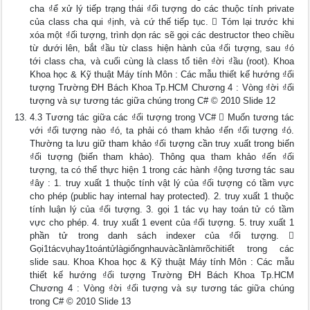
cha ₫ể xử lý tiếp trạng thái ₫ối tượng do các thuộc tính private
của class cha qui ₫ịnh, và cứ thế tiếp tục.  Tóm lại trước khi
xóa một ₫ối tượng, trình dọn rác sẽ gọi các destructor theo chiều
từ dưới lên, bắt ₫ầu từ class hiện hành của ₫ối tượng, sau ₫ó
tới class cha, và cuối cùng là class tổ tiên ₫ời ₫ầu (root). Khoa
Khoa học & Kỹ thuật Máy tính Môn : Các mẫu thiết kế hướng ₫ối
tượng Trường ĐH Bách Khoa Tp.HCM Chương 4 : Vòng ₫ời ₫ối
tượng và sự tương tác giữa chúng trong C# © 2010 Slide 12
4.3 Tương tác giữa các ₫ối tượng trong VC#  Muốn tương tác
với ₫ối tượng nào ₫ó, ta phải có tham khảo ₫ến ₫ối tượng ₫ó.
Thường ta lưu giữ tham khảo ₫ối tượng cần truy xuất trong biến
₫ối tượng (biến tham khảo). Thông qua tham khảo ₫ến ₫ối
tượng, ta có thể thực hiện 1 trong các hành ₫ộng tương tác sau
₫ây : 1. truy xuất 1 thuộc tính vật lý của ₫ối tượng có tầm vực
cho phép (public hay internal hay protected). 2. truy xuất 1 thuộc
tính luận lý của ₫ối tượng. 3. gọi 1 tác vụ hay toán tử có tầm
vực cho phép. 4. truy xuất 1 event của ₫ối tượng. 5. truy xuất 1
phần tử trong danh sách indexer của ₫ối tượng. 
Gọi1tácvụhay1toántửlàgiốngnhauvàcầnlàmrõchitiết trong các
slide sau. Khoa Khoa học & Kỹ thuật Máy tính Môn : Các mẫu
thiết kế hướng ₫ối tượng Trường ĐH Bách Khoa Tp.HCM
Chương 4 : Vòng ₫ời ₫ối tượng và sự tương tác giữa chúng
trong C# © 2010 Slide 13