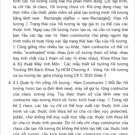
hình các ₫ối tượng cùng loại mà phần mềm dùng. Lúc lập trình,
ta chỉ ₫ặc tả class, ₫ối tượng chưa có. Khi ứng dụng chạy, tại
thời ₫iểm cần thiết, phần mềm sẽ phải tạo tường minh ₫ối tượng
bằng lệnh new : Rectangle objRec = new Rectangle(); //tạo ₫ối
tượng  Trạng thái của ₫ối tượng là tập giá trị cụ thể của các
thuộc tính. Ngay sau ₫ối tượng ₫ược tạo ra, nó cần có trạng thái
ban ₫ầu xác lập nào ₫ó. Hàm constructor cho phép người lập
trình miêu tả hoạt ₫ộng xác lập trạng thái ban ₫ầu của ₫ối tượng.
 Cũng giống như nhiều tác vụ khác, hàm contructor có thể có
nhiều "overloaded" khác nhau (với số lượng tham số khác nhau
hay tính chất của 1 tham số nào ₫ó khác nhau). Khoa Khoa học
& Kỹ thuật Máy tính Môn : Các mẫu thiết kế hướng ₫ối tượng
Trường ĐH Bách Khoa Tp.HCM Chương 4 : Vòng ₫ời ₫ối tượng
và sự tương tác giữa chúng trong C# © 2010 Slide 3
4.1 Quản lý ₫ời sống ₫ối tượng - Hàm Constructor  Mỗi lần ₫ối
tượng ₫ược tạo ra (bởi lệnh new), máy sẽ gọi tự ₫ộng contructor
của class tương ứng. Tùy theo tham số của lệnh new mà
contructor nào tương thích sẽ ₫ược kích hoạt chạy.  Trong nội
bộ 1 class, các tác vụ chỉ có thể truy xuất các thuộc tính của
mình và các thuộc tính thừa kế từ cha có tầm vực protected,
public, chứ không thể truy xuất trực tiếp các thuộc tính thừa kế
từ cha có thuộc tính private. Do ₫ó nếu chỉ chạy constructor của
class cần tạo ₫ối tượng thì không thể khởi tạo hết các thuộc tính
của ₫ối tượng, cần kích hoạt hết các contructor của các class