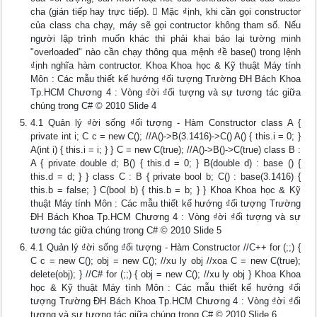
cha (gián tiếp hay trực tiếp).  Mặc ₫ịnh, khi cần gọi constructor
của class cha chạy, máy sẽ gọi contructor không tham số. Nếu
người lập trình muốn khác thì phải khai báo lại tường minh
"overloaded" nào cần chạy thông qua mệnh ₫ề base() trong lệnh
₫ịnh nghĩa hàm contructor. Khoa Khoa học & Kỹ thuật Máy tính
Môn : Các mẫu thiết kế hướng ₫ối tượng Trường ĐH Bách Khoa
Tp.HCM Chương 4 : Vòng ₫ời ₫ối tượng và sự tương tác giữa
chúng trong C# © 2010 Slide 4
4.1 Quản lý ₫ời sống ₫ối tượng - Hàm Constructor class A {
private int i; C c = new C(); //A()->B(3.1416)->C() A() { this.i = 0; }
A(int i) { this.i = i; } } C = new C(true); //A()->B()->C(true) class B :
A { private double d; B() { this.d = 0; } B(double d) : base () {
this.d = d; } } class C : B { private bool b; C() : base(3.1416) {
this.b = false; } C(bool b) { this.b = b; } } Khoa Khoa học & Kỹ
thuật Máy tính Môn : Các mẫu thiết kế hướng ₫ối tượng Trường
ĐH Bách Khoa Tp.HCM Chương 4 : Vòng ₫ời ₫ối tượng và sự
tương tác giữa chúng trong C# © 2010 Slide 5
4.1 Quản lý ₫ời sống ₫ối tượng - Hàm Constructor //C++ for (;;) {
C c = new C(); obj = new C(); //xu ly obj //xoa C = new C(true);
delete(obj); } //C# for (;;) { obj = new C(); //xu ly obj } Khoa Khoa
học & Kỹ thuật Máy tính Môn : Các mẫu thiết kế hướng ₫ối
tượng Trường ĐH Bách Khoa Tp.HCM Chương 4 : Vòng ₫ời ₫ối
tượng và sự tương tác giữa chúng trong C# © 2010 Slide 6