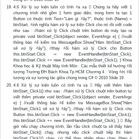
4.6 Xử lý sự kiện luôn có tính ₫a xạ  Chúng ta hãy viết 1
chương trình nhỏ gồm 1 form giao diện, trong form ta tạo 1
Button có thuộc tính Text="Làm gì ₫ây?", thuộc tính (Name) =
btnStart, ₫ịnh nghĩa hàm xử lý sự kiện Click cho nó rồi viết code
như sau : //hàm xử lý Click chuột trên button do máy tạo ra
private void btnStart_Click(object sender, EventArgs e) { //xuất
thông báo ₫ể kiểm tra MessageBox.Show("Hàm btnStart_Click
sẽ xứ lý ₫ây"); //thay ₫ổi hàm xử lý Click cho Button
this.btnStart.Click -= new EventHandler(btnStart_Click);
this.btnStart.Click += new EventHandler(btnStart_Click1); } Khoa
Khoa học & Kỹ thuật Máy tính Môn : Các mẫu thiết kế hướng ₫ối
tượng Trường ĐH Bách Khoa Tp.HCM Chương 4 : Vòng ₫ời ₫ối
tượng và sự tương tác giữa chúng trong C# © 2010 Slide 19
4.6 Xử lý sự kiện luôn có tính ₫a xạ  Hãy viết thêm hàm
btnStart_Click1() như sau : //hàm xử lý Click chuột trên button tự
viết thêm private void btnStart_Click1(object sender, EventArgs
e) { //xuất thông báo ₫ể kiểm tra MessageBox.Show("Hàm
btnStart_Click1 sẽ xứ lý ₫ây"); //thay ₫ổi hàm xử lý Click cho
Button this.btnStart.Click -= new EventHandler(btnStart_Click1);
this.btnStart.Click += new EventHandler(btnStart_Click); }  Bây
giờ nếu chạy chương trình, lần ₫ầu click chuột ta sẽ thấy hàm
btnStart_Click() chạy, nhưng nếu click chuột tiếp thì hàm
btnStart_Click1() chạy, cứ thế thay phiên nhau chạy (theo ý