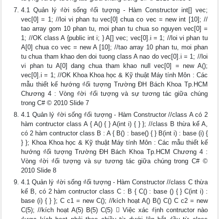
4.1 Quản lý ₫ời sống ₫ối tượng - Hàm Constructor int[] vec;
vec[0] = 1; //loi vi phan tu vec[0] chua co vec = new int [10]; //
tao array gom 10 phan tu, moi phan tu chua so nguyen vec[0] =
1; //OK class A {public int i; } A[] vec; vec[0].i = 1; //loi vi phan tu
A[0] chua co vec = new A [10]; //tao array 10 phan tu, moi phan
tu chua tham khao den doi tuong class A nao do vec[0].i = 1; //loi
vi phan tu A[0] dang chua tham khao null vec[0] = new A();
vec[0].i = 1; //OK Khoa Khoa học & Kỹ thuật Máy tính Môn : Các
mẫu thiết kế hướng ₫ối tượng Trường ĐH Bách Khoa Tp.HCM
Chương 4 : Vòng ₫ời ₫ối tượng và sự tương tác giữa chúng
trong C# © 2010 Slide 7
4.1 Quản lý ₫ời sống ₫ối tượng - Hàm Constructor //class A có 2
hàm contructor class A { A() { } A(int i) { } }; //class B thừa kế A,
có 2 hàm contructor class B : A { B() : base() { } B(int i) : base (i) {
} }; Khoa Khoa học & Kỹ thuật Máy tính Môn : Các mẫu thiết kế
hướng ₫ối tượng Trường ĐH Bách Khoa Tp.HCM Chương 4 :
Vòng ₫ời ₫ối tượng và sự tương tác giữa chúng trong C# ©
2010 Slide 8
4.1 Quản lý ₫ời sống ₫ối tượng - Hàm Constructor //class C thừa
kế B, có 2 hàm contructor class C : B { C() : base () { } C(int i) :
base (i) { } }; C c1 = new C(); //kích hoạt A() B() C() C c2 = new
C(5); //kích hoạt A(5) B(5) C(5)  Việc xác ₫ịnh contructor nào