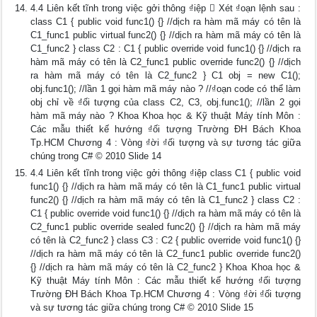
4.4 Liên kết tĩnh trong việc gởi thông ₫iệp  Xét ₫oạn lệnh sau :
class C1 { public void func1() {} //dịch ra hàm mã máy có tên là
C1_func1 public virtual func2() {} //dịch ra hàm mã máy có tên là
C1_func2 } class C2 : C1 { public override void func1() {} //dịch ra
hàm mã máy có tên là C2_func1 public override func2() {} //dịch
ra hàm mã máy có tên là C2_func2 } C1 obj = new C1();
obj.func1(); //lần 1 gọi hàm mã máy nào ? //₫oạn code có thể làm
obj chỉ về ₫ối tượng của class C2, C3, obj.func1(); //lần 2 gọi
hàm mã máy nào ? Khoa Khoa học & Kỹ thuật Máy tính Môn :
Các mẫu thiết kế hướng ₫ối tượng Trường ĐH Bách Khoa
Tp.HCM Chương 4 : Vòng ₫ời ₫ối tượng và sự tương tác giữa
chúng trong C# © 2010 Slide 14
4.4 Liên kết tĩnh trong việc gởi thông ₫iệp class C1 { public void
func1() {} //dịch ra hàm mã máy có tên là C1_func1 public virtual
func2() {} //dịch ra hàm mã máy có tên là C1_func2 } class C2 :
C1 { public override void func1() {} //dịch ra hàm mã máy có tên là
C2_func1 public override sealed func2() {} //dịch ra hàm mã máy
có tên là C2_func2 } class C3 : C2 { public override void func1() {}
//dịch ra hàm mã máy có tên là C2_func1 public override func2()
{} //dịch ra hàm mã máy có tên là C2_func2 } Khoa Khoa học &
Kỹ thuật Máy tính Môn : Các mẫu thiết kế hướng ₫ối tượng
Trường ĐH Bách Khoa Tp.HCM Chương 4 : Vòng ₫ời ₫ối tượng
và sự tương tác giữa chúng trong C# © 2010 Slide 15