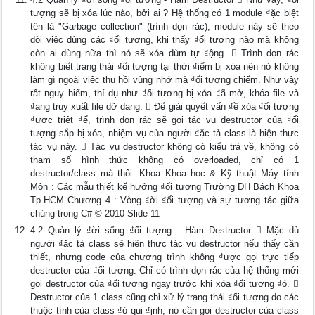
tượng sẽ bị xóa lúc nào, bởi ai ? Hệ thống có 1 module ₫ặc biệt
tên là "Garbage collection" (trình dọn rác), module này sẽ theo
dõi việc dùng các ₫ối tượng, khi thấy ₫ối tượng nào mà không
còn ai dùng nữa thì nó sẽ xóa dùm tự ₫ộng.  Trình dọn rác
không biết trạng thái ₫ối tượng tại thời ₫iểm bị xóa nên nó không
làm gì ngoài việc thu hồi vùng nhớ mà ₫ối tượng chiếm. Như vậy
rất nguy hiểm, thí dụ như ₫ối tượng bị xóa ₫ã mở, khóa file và
₫ang truy xuất file dỡ dang.  Để giải quyết vấn ₫ề xóa ₫ối tượng
₫ược triệt ₫ể, trình dọn rác sẽ gọi tác vụ destructor của ₫ối
tượng sắp bị xóa, nhiệm vụ của người ₫ặc tả class là hiện thực
tác vụ này.  Tác vụ destructor không có kiểu trả về, không có
tham số hình thức không có overloaded, chỉ có 1
destructor/class mà thôi. Khoa Khoa học & Kỹ thuật Máy tính
Môn : Các mẫu thiết kế hướng ₫ối tượng Trường ĐH Bách Khoa
Tp.HCM Chương 4 : Vòng ₫ời ₫ối tượng và sự tương tác giữa
chúng trong C# © 2010 Slide 11
4.2 Quản lý ₫ời sống ₫ối tượng - Hàm Destructor  Mặc dù
người ₫ặc tả class sẽ hiện thực tác vụ destructor nếu thấy cần
thiết, nhưng code của chương trình không ₫ược gọi trực tiếp
destructor của ₫ối tượng. Chỉ có trình dọn rác của hệ thống mới
gọi destructor của ₫ối tượng ngay trước khi xóa ₫ối tượng ₫ó. 
Destructor của 1 class cũng chỉ xử lý trạng thái ₫ối tượng do các
thuộc tính của class ₫ó qui ₫ịnh, nó cần gọi destructor của class