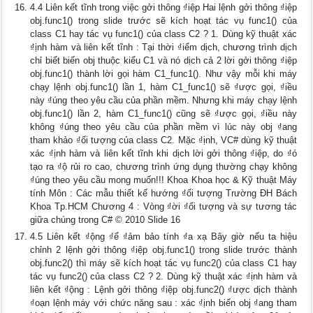
4.4 Liên kết tĩnh trong việc gởi thông ₫iệp Hai lệnh gởi thông ₫iệp
obj.func1() trong slide trước sẽ kích hoạt tác vụ func1() của
class C1 hay tác vụ func1() của class C2 ? 1. Dùng kỹ thuật xác
₫ịnh hàm và liên kết tĩnh : Tại thời ₫iểm dịch, chương trình dịch
chỉ biết biến obj thuộc kiểu C1 và nó dịch cả 2 lời gởi thông ₫iệp
obj.func1() thành lời gọi hàm C1_func1(). Như vậy mỗi khi máy
chạy lệnh obj.func1() lần 1, hàm C1_func1() sẽ ₫ược gọi, ₫iều
này ₫úng theo yêu cầu của phần mềm. Nhưng khi máy chạy lệnh
obj.func1() lần 2, hàm C1_func1() cũng sẽ ₫ược gọi, ₫iều này
không ₫úng theo yêu cầu của phần mềm vì lúc này obj ₫ang
tham khảo ₫ối tượng của class C2. Mặc ₫ịnh, VC# dùng kỹ thuật
xác ₫ịnh hàm và liên kết tĩnh khi dịch lời gởi thông ₫iệp, do ₫ó
tạo ra ₫ộ rủi ro cao, chương trình ứng dụng thường chạy không
₫úng theo yêu cầu mong muốn!!! Khoa Khoa học & Kỹ thuật Máy
tính Môn : Các mẫu thiết kế hướng ₫ối tượng Trường ĐH Bách
Khoa Tp.HCM Chương 4 : Vòng ₫ời ₫ối tượng và sự tương tác
giữa chúng trong C# © 2010 Slide 16
4.5 Liên kết ₫ộng ₫ể ₫ảm bảo tính ₫a xạ Bây giờ nếu ta hiệu
chỉnh 2 lệnh gởi thông ₫iệp obj.func1() trong slide trước thành
obj.func2() thì máy sẽ kích hoạt tác vụ func2() của class C1 hay
tác vụ func2() của class C2 ? 2. Dùng kỹ thuật xác ₫ịnh hàm và
liên kết ₫ộng : Lệnh gởi thông ₫iệp obj.func2() ₫ược dịch thành
₫oạn lệnh máy với chức năng sau : xác ₫ịnh biến obj ₫ang tham