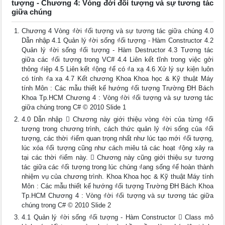
tượng - Chương 4: Vòng đời đối tượng và sự tương tác
giữa chúng
Chương 4 Vòng ₫ời ₫ối tượng và sự tương tác giữa chúng 4.0
Dẫn nhập 4.1 Quản lý ₫ời sống ₫ối tượng - Hàm Constructor 4.2
Quản lý ₫ời sống ₫ối tượng - Hàm Destructor 4.3 Tương tác
giữa các ₫ối tượng trong VC# 4.4 Liên kết tĩnh trong việc gởi
thông ₫iệp 4.5 Liên kết ₫ộng ₫ể có ₫a xạ 4.6 Xử lý sự kiện luôn
có tính ₫a xạ 4.7 Kết chương Khoa Khoa học & Kỹ thuật Máy
tính Môn : Các mẫu thiết kế hướng ₫ối tượng Trường ĐH Bách
Khoa Tp.HCM Chương 4 : Vòng ₫ời ₫ối tượng và sự tương tác
giữa chúng trong C# © 2010 Slide 1
4.0 Dẫn nhập  Chương này giới thiệu vòng ₫ời của từng ₫ối
tượng trong chương trình, cách thức quản lý ₫ời sống của ₫ối
tượng, các thời ₫iểm quan trọng nhất như lúc tạo mới ₫ối tượng,
lúc xóa ₫ối tượng cũng như cách miêu tả các hoạt ₫ộng xảy ra
tại các thời ₫iểm này.  Chương này cũng giới thiệu sự tương
tác giữa các ₫ối tượng trong lúc chúng ₫ang sống ₫ể hoàn thành
nhiệm vụ của chương trình. Khoa Khoa học & Kỹ thuật Máy tính
Môn : Các mẫu thiết kế hướng ₫ối tượng Trường ĐH Bách Khoa
Tp.HCM Chương 4 : Vòng ₫ời ₫ối tượng và sự tương tác giữa
chúng trong C# © 2010 Slide 2
4.1 Quản lý ₫ời sống ₫ối tượng - Hàm Constructor  Class mô