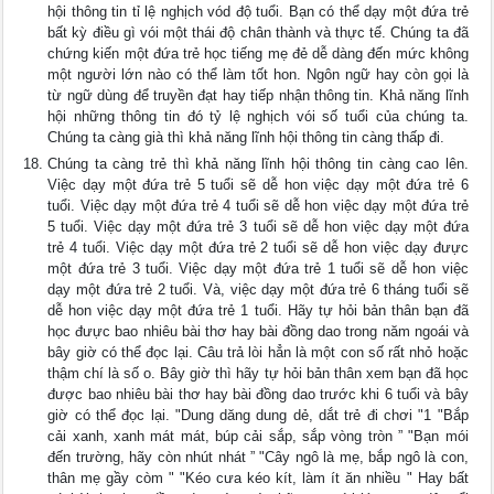
hội thông tin tỉ lệ nghịch vód độ tuổi. Bạn có thể dạy một đứa trẻ
bất kỳ điều gì vói một thái độ chân thành và thực tế. Chúng ta đã
chứng kiến một đứa trẻ học tiếng mẹ đẻ dễ dàng đến mức không
một người lớn nào có thể làm tốt hon. Ngôn ngữ hay còn gọi là
từ ngữ dùng để truyền đạt hay tiếp nhận thông tin. Khả năng lĩnh
hội những thông tin đó tỷ lệ nghịch vói số tuổi của chúng ta.
Chúng ta càng già thì khả năng lĩnh hội thông tin càng thấp đi.
Chúng ta càng trẻ thì khả năng lĩnh hội thông tin càng cao lên.
Việc dạy một đứa trẻ 5 tuổi sẽ dễ hon việc dạy một đứa trẻ 6
tuổi. Việc dạy một đứa trẻ 4 tuổi sẽ dễ hon việc dạy một đứa trẻ
5 tuổi. Việc dạy một đứa trẻ 3 tuổi sẽ dễ hon việc dạy một đứa
trẻ 4 tuổi. Việc dạy một đứa trẻ 2 tuổi sẽ dễ hon việc dạy đưực
một đứa trẻ 3 tuổi. Việc dạy một đứa trẻ 1 tuổi sẽ dễ hon việc
dạy một đứa trẻ 2 tuổi. Và, việc dạy một đứa trẻ 6 tháng tuổi sẽ
dễ hon việc dạy một đứa trẻ 1 tuổi. Hãy tự hỏi bản thân bạn đã
học đưực bao nhiêu bài thơ hay bài đồng dao trong năm ngoái và
bây giờ có thể đọc lại. Câu trả lòi hẳn là một con số rất nhỏ hoặc
thậm chí là số o. Bây giờ thì hãy tự hỏi bản thân xem bạn đã học
được bao nhiêu bài thơ hay bài đồng dao trước khi 6 tuổi và bây
giờ có thể đọc lại. "Dung dăng dung dẻ, dắt trẻ đi chơi "1 "Bắp
cải xanh, xanh mát mát, búp cải sắp, sắp vòng tròn ” "Bạn mói
đến trường, hãy còn nhút nhát ” "Cây ngô là mẹ, bắp ngô là con,
thân mẹ gầy còm " "Kéo cưa kéo kít, làm ít ăn nhiều " Hay bất