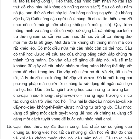
lại tạo ra tiếng động?) Tiếp theo, cậu nhóc cảm nhận nó (tại sao
thứ đồ choi này lại không có những cạnh sắc?) Sau đó cậu nếm
nó (tại sao thứ đồ choi này lại làm bằng những nguyên liệu không
độc hại?) Cuối cùng cậu ngửi nó (chúng tôi chưa tìm hiểu xem đồ
choi nên có mùi gì nên chúng không có mùi gì cả). Quy trình
thông minh và sáng suốt của việc sử dụng tất cả những bài kiểm
tra thử nghiệm có sẵn vói cậu nhóc để học về tất cả những thứ
mói mẻ đó là 60 giây. Một đứa trẻ không chỉ thông minh mà còn
rất khéo léo. Có một điều nữa mà cậu nhóc còn có thể học. Cậu
có thể học đưực về cấu tạo của chúng bằng cách đập chúng ra
thành từng mảnh. Do vậy cậu cố gắng để đập nó. Và sẽ mất
khoảng 30 giây để cậu nhóc nhận ra rằng mình không thể đập vỡ
món đồ choi trong tay. Do vậy cậu ném nó đi. Và đó, tất nhiên
rồi, là lý do đồ choi không thể đập vỡ đưực. Đó là một trong hai
phưong pháp mà người lớn chúng ta sử dụng để ngăn cản bọn
trẻ học hỏi. Đầu tiên là ngôi trường học của những tư tưởng làm-
cho-cậu nhóc- không-thể-phá-vỡ-nó - những ngôi trường chỉ có
tác dụng cản trở việc học hỏi. Thứ hai là đặt-cậu nhóc-vào-cái xe
đẩy-noi-cậu- không-thể-nắm-đưực những tư tưởng đó. Cậu nhóc
đang cố gắng một cách tuyệt vọng để học và chúng ta đang cố
gắng một cách tuyệt vọng để buộc cậu nhóc phải choi.
Cậu nhóc thực sự đã thành công, bất chấp sự cố gắng của
chúng ta, trong việc học tất cả những gì cần học về thứ đồ choi
và khi cậu không muốn choi nó, cậu ném nó đi. Cậu thực hiện