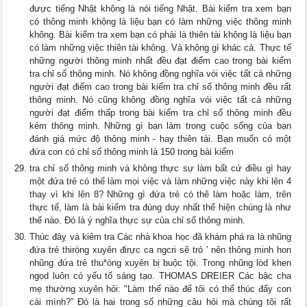
đưực tiếng Nhật không là nói tiếng Nhật. Bài kiểm tra xem bạn
có thông minh không là liệu bạn có làm những việc thông minh
không. Bài kiểm tra xem bạn có phải là thiên tài không là liệu bạn
có làm những việc thiên tài không. Và không gì khác cả. Thực tế
những người thông minh nhất đều đạt điểm cao trong bài kiểm
tra chỉ số thông minh. Nó không đồng nghĩa vói việc tất cả những
người đạt điểm cao trong bài kiểm tra chỉ số thông minh đều rất
thông minh. Nó cũng không đồng nghĩa vói việc tất cả những
người đạt điểm thấp trong bài kiểm tra chỉ số thông minh đều
kém thông minh. Những gì bạn làm trong cuộc sống của bạn
đánh giá mức độ thông minh - hay thiên tài. Bạn muốn có một
đứa con có chỉ số thông minh là 150 trong bài kiểm
tra chỉ số thông minh và không thực sự làm bất cứ điều gì hay
một đứa trẻ có thể làm mọi việc và làm những việc này khi lên 4
thay vì khi lên 8? Những gì đứa trẻ có thê làm hoặc làm, trên
thực tế, làm là bài kiểm tra đúng duy nhất thể hiện chúng là như
thế nào. Đó là ý nghĩa thực sự của chỉ số thông minh.
Thúc đâỵ và kiêm tra Các nhà khoa học đã khám phá ra là nhũng
đứa trẻ thiròng xuyên đirực ca ngcri sẽ trỏ ' nên thông minh hon
nhũng đứa trẻ thu*òng xuyên bị buộc tội. Trong nhũng lòd khen
ngọd luôn có yếu tố sáng tạo. THOMAS DREIER Các bậc cha
mẹ thường xuyên hỏi: "Làm thế nào để tôi có thể thúc đẩy con
cái mình?” Đó là hai trong số những câu hỏi mà chúng tôi rất