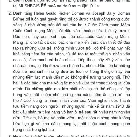
Glenn Doman, Janet Doman Tác giả sách cha mẹ bán chạy nhất
tại Mĩ SHBGIS ỀẾ màA na Ha 0 mum 0|ffl |0l ' <
Dành tặng Helen Gould Rỉcker Doman và Joseph Ja y Doman
Bô'mẹ tôi luôn quả quyết rằng tôi có được thành công trong cuộc
sống là nhờ đứng trên đôi vai của họ. \ Cuộc Cách mạng Mêm
Cuộc Cách mạng Mềm bắt đầu vào khoảng nửa thế kỷ trước.
Đầu tiên, hãy xem xét mục tiêu của cuộc Cách mạng Mềm:
Mang lại cho tất cả các bậc cha mẹ kiến thức cần thiết để đào
tạo ra những đứa trẻ, thông minh vượt trội, có thể phát huy hết
khả năng tiềm ẩn của mình, từ đó tạo ra một thế giói nhân văn
cao cả, lành mạnh và hoàn chỉnh. Tiếp theo, hãy để ý đến các
nhà cách mạng. Họ đưực chia thành ba nhóm. Đầu tiên là những
đứa trẻ mói sinh, những đứa trẻ luôn ở trong thế giói này vói
những tiềm lực mạnh đến mức không thể tưởng tượng nổi. Thứ
hai là các bậc cha mẹ vói giấc mơ về đứa trẻ trong tưong lai của
mình. Dù những giấc mơ lớn nhất của họ có thể cũng chỉ tập
trung vào một nhóm nhỏ những khả năng tiềm ẩn của trẻ mà
thôi? Cuối cùng là nhóm nhân viên của Viện nghiên cứu thành
tựu tiềm năng con người, những người mà kể từ năm 1940 đã
bắt đầu nhận ra tiềm năng vô hạn ở trẻ sau rất nhiều năm nghiên
cứu. Trẻ em, bố mẹ và nhân viên - một nhóm dường như không
hứa hẹn gì về khả năng mang lại một cuộc cách mạng quan
trọng nhất trong lịch sử.
Hơn nửa thế kỷ trước, chúng tôi đã nhận ra có thể dạy trẻ biết