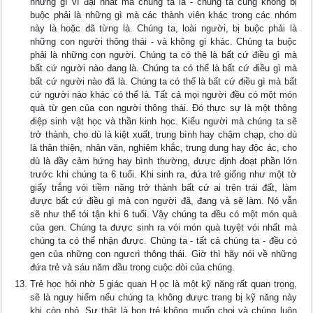
những gì vĩ đại nhất mà chúng ta là - chúng ta cũng không bị
buộc phải là những gì mà các thành viên khác trong các nhóm
này là hoặc đã từng là. Chúng ta, loài người, bị buộc phải là
những con người thông thái - và không gì khác. Chúng ta buộc
phải là những con người. Chúng ta có thê là bất cứ điều gì mà
bất cứ người nào đang là. Chúng ta có thể là bất cứ điều gì mà
bất cứ người nào đã là. Chúng ta có thể là bất cứ điều gì mà bất
cứ người nào khác có thể là. Tất cả mọi người đều có một món
quà từ gen của con người thông thái. Đó thực sự là một thông
điệp sinh vật học và thần kinh học. Kiểu người mà chúng ta sẽ
trở thành, cho dù là kiệt xuất, trung bình hay chậm chạp, cho dù
là thân thiện, nhân văn, nghiêm khắc, trung dung hay độc ác, cho
dù là đầy cảm hứng hay bình thường, đưực định đoạt phần lớn
trước khi chúng ta 6 tuổi. Khi sinh ra, đứa trẻ giống như một tờ
giấy trắng vói tiềm năng trở thành bất cứ ai trên trái đất, làm
đưực bất cứ điều gì mà con người đã, đang và sẽ làm. Nó vẫn
sẽ như thế tói tận khi 6 tuổi. Vậy chúng ta đều có một món quà
của gen. Chúng ta đưực sinh ra vói món quà tuyệt vói nhất mà
chúng ta có thể nhận đưực. Chúng ta - tất cả chúng ta - đều có
gen của những con ngưcrì thông thái. Giờ thì hãy nói về những
đứa trẻ và sáu năm đầu trong cuộc đòi của chúng.
Trẻ học hỏi nhờ 5 giác quan H ọc là một kỹ năng rất quan trọng,
sẽ là nguy hiểm nếu chúng ta không đưực trang bị kỹ năng này
khi còn nhỏ. Sự thật là bọn trẻ không muốn choi và chúng luôn