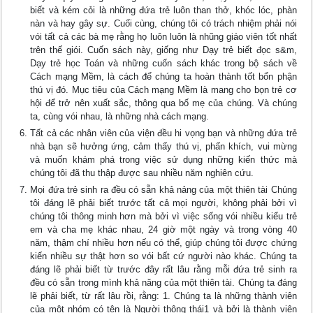
biết và kém cỏi là những đứa trẻ luôn than thở, khóc lóc, phàn
nàn và hay gây sự. Cuối cùng, chúng tôi có trách nhiệm phải nói
vói tất cả các bà mẹ rằng họ luôn luôn là nhũng giáo viên tốt nhất
trên thế giói. Cuốn sách này, giống như Dạy trẻ biết đọc s&m,
Dạy trẻ học Toán và những cuốn sách khác trong bộ sách về
Cách mạng Mềm, là cách để chúng ta hoàn thành tốt bổn phận
thú vị đó. Mục tiêu của Cách mạng Mềm là mang cho bọn trẻ cơ
hội để trở nên xuất sắc, thông qua bố mẹ của chúng. Và chúng
ta, cùng vói nhau, là những nhà cách mạng.
Tất cả các nhân viên của viện đều hi vọng bạn và những đứa trẻ
nhà bạn sẽ hưởng ứng, cảm thấy thú vị, phấn khích, vui mừng
và muốn khám phá trong việc sử dụng những kiến thức mà
chúng tôi đã thu thập được sau nhiều năm nghiên cứu.
Mọi đứa trẻ sinh ra đều có sẵn khả nảng của một thiên tài Chúng
tôi đáng lẽ phải biết trước tất cả mọi người, không phải bởi vì
chúng tôi thông minh hơn mà bởi vì việc sống vói nhiều kiểu trẻ
em và cha mẹ khác nhau, 24 giờ một ngày và trong vòng 40
năm, thậm chí nhiều hơn nếu có thể, giúp chúng tôi được chứng
kiến nhiều sự thật hơn so vói bất cứ người nào khác. Chúng ta
đáng lẽ phải biết từ trước đây rất lâu rằng mỗi đứa trẻ sinh ra
đều có sẵn trong mình khả năng của một thiên tài. Chúng ta đáng
lẽ phải biết, từ rất lâu rồi, rằng: 1. Chúng ta là những thành viên
của một nhóm có tên là Người thông thái1 và bởi là thành viên