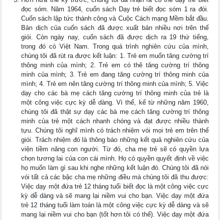
đọc sóm. Năm 1964, cuốn sách Dạy trẻ biết đọc sóm 1 ra đòi.
Cuốn sách lập tức thành công và Cuộc Cách mạng Mềm bắt đầu.
Bản dịch của cuốn sách đã được xuất bản nhiều nơi trên thế
giói. Còn ngày nay, cuốn sách đã được dịch ra 19 thứ tiếng,
trong đó có Việt Nam. Trong quá trình nghiên cứu của mình,
chúng tôi đã rút ra được kết luận: 1. Trẻ em muốn tăng cường trí
thông minh của mình; 2. Trẻ em có thê tăng cường trí thông
minh của mình; 3. Trẻ em đang tăng cường trí thông minh của
mình; 4. Trẻ em nên tăng cường trí thông minh của mình; 5. Việc
dạy cho các bà mẹ cách tăng cường trí thông minh của trẻ là
một công việc cực kỳ dễ dàng. Vì thế, kể từ những năm 1960,
chúng tôi đã thật sự dạy các bà mẹ cách tăng cường trí thông
minh của trẻ một cách nhanh chóng và đạt được nhiều thành
tựu. Chúng tôi nghĩ mình có trách nhiệm vói mọi trẻ em trên thế
giói. Trách nhiệm đó là thông báo những kết quả nghiên cứu của
viện tiềm năng con người. Từ đó, cha mẹ trẻ sẽ có quyền lựa
chọn tương lai của con cái mình. Họ có quyền quyết định về việc
họ muốn làm gì sau khi nghe những kết luận đó. Chúng tôi đã nói
vói tất cả các bậc cha mẹ những điều mà chúng tôi đã thu được:
Việc dạy một đứa trẻ 12 tháng tuổi biết đọc là một công việc cực
kỳ dễ dàng và sẽ mang lại niềm vui cho bạn. Việc dạy một đứa
trẻ 12 tháng tuổi làm toán là một công việc cực kỳ dễ dàng và sẽ
mang lại niềm vui cho bạn (tốt hơn tôi có thể). Việc dạy một đứa