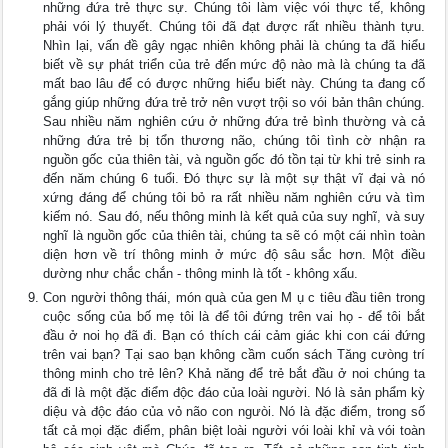
những đứa trẻ thực sự. Chúng tôi làm việc vói thực tế, không
phải vói lý thuyết. Chúng tôi đã đạt được rất nhiều thành tựu.
Nhìn lại, vấn đề gây ngạc nhiên không phải là chúng ta đã hiểu
biết về sự phát triển của trẻ đến mức độ nào mà là chúng ta đã
mất bao lâu để có được những hiểu biết này. Chúng ta đang cố
gắng giúp những đứa trẻ trở nên vượt trội so vói bản thân chúng.
Sau nhiều năm nghiên cứu ở những đứa trẻ bình thường và cả
những đứa trẻ bị tổn thương não, chúng tôi tình cờ nhận ra
nguồn gốc của thiên tài, và nguồn gốc đó tồn tại từ khi trẻ sinh ra
đến năm chúng 6 tuổi. Đó thực sự là một sự thật vĩ đại và nó
xứng đáng để chúng tôi bỏ ra rất nhiều năm nghiên cứu và tìm
kiếm nó. Sau đó, nếu thông minh là kết quả của suy nghĩ, và suy
nghĩ là nguồn gốc của thiên tài, chúng ta sẽ có một cái nhìn toàn
diện hơn về trí thông minh ở mức độ sâu sắc hơn. Một điều
dường như chắc chắn - thông minh là tốt - không xấu.
Con người thông thái, món quà của gen M ụ c tiêu đầu tiên trong
cuộc sống của bố mẹ tôi là để tôi đứng trên vai họ - để tôi bắt
đầu ở noi họ đã đi. Bạn có thích cái cảm giác khi con cái đứng
trên vai bạn? Tại sao bạn không cầm cuốn sách Tăng cưòng trí
thông minh cho trẻ lên? Khả năng để trẻ bắt đầu ở noi chúng ta
đã đi là một đặc điểm độc đáo của loài người. Nó là sản phẩm kỳ
diệu và độc đáo của vỏ não con ngưòi. Nó là đặc điểm, trong số
tất cả mọi đặc điểm, phân biệt loài người vói loài khỉ và vói toàn