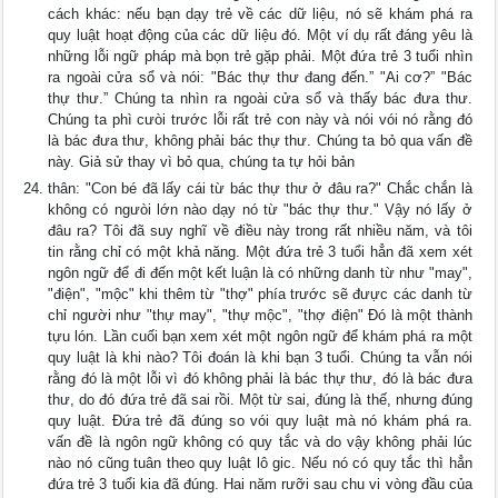
cách khác: nếu bạn dạy trẻ về các dữ liệu, nó sẽ khám phá ra
quy luật hoạt động của các dữ liệu đó. Một ví dụ rất đáng yêu là
những lỗi ngữ pháp mà bọn trẻ gặp phải. Một đứa trẻ 3 tuổi nhìn
ra ngoài cửa sổ và nói: "Bác thự thư đang đến.” "Ai cơ?” "Bác
thự thư.” Chúng ta nhìn ra ngoài cửa sổ và thấy bác đưa thư.
Chúng ta phì cưòi trước lỗi rất trẻ con này và nói vói nó rằng đó
là bác đưa thư, không phải bác thự thư. Chúng ta bỏ qua vấn đề
này. Giả sử thay vì bỏ qua, chúng ta tự hỏi bản
thân: "Con bé đã lấy cái từ bác thự thư ở đâu ra?" Chắc chắn là
không có ngưòi lớn nào dạy nó từ "bác thự thư." Vậy nó lấy ở
đâu ra? Tôi đã suy nghĩ về điều này trong rất nhiều năm, và tôi
tin rằng chỉ có một khả năng. Một đứa trẻ 3 tuổi hẳn đã xem xét
ngôn ngữ để đi đến một kết luận là có những danh từ như "may",
"điện", "mộc" khi thêm từ "thợ" phía trước sẽ đưực các danh từ
chỉ người như "thự may", "thự mộc", "thợ điện" Đó là một thành
tựu lón. Lần cuối bạn xem xét một ngôn ngữ để khám phá ra một
quy luật là khi nào? Tôi đoán là khi bạn 3 tuổi. Chúng ta vẫn nói
rằng đó là một lỗi vì đó không phải là bác thự thư, đó là bác đưa
thư, do đó đứa trẻ đã sai rồi. Một từ sai, đúng là thế, nhưng đúng
quy luật. Đứa trẻ đã đúng so vói quy luật mà nó khám phá ra.
vấn đề là ngôn ngữ không có quy tắc và do vậy không phải lúc
nào nó cũng tuân theo quy luật lô gic. Nếu nó có quy tắc thì hẳn
đứa trẻ 3 tuổi kia đã đúng. Hai năm rưỡi sau chu vi vòng đầu của