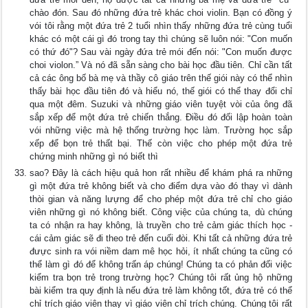
chào đón. Sau đó những đứa trẻ khác choi violin. Bạn có đồng ý
vói tôi rằng một đứa trẻ 2 tuổi nhìn thấy những đứa trẻ cùng tuổi
khác có một cái gì đó trong tay thì chúng sẽ luôn nói: "Con muốn
có thứ đó"? Sau vài ngày đứa trẻ mói đến nói: "Con muốn được
choi violon.” Và nó đã sẵn sàng cho bài học đầu tiên. Chỉ cần tất
cả các ông bố bà mẹ và thầy cô giáo trên thế giói này có thể nhìn
thấy bài học đầu tiên đó và hiểu nó, thế giói có thể thay đổi chỉ
qua một đêm. Suzuki và những giáo viên tuyệt vòi của ông đã
sắp xếp để một đứa trẻ chiến thắng. Điều đó đối lập hoàn toàn
vói những việc mà hệ thống trường học làm. Trường học sắp
xếp để bọn trẻ thất bại. Thế còn việc cho phép một đứa trẻ
chứng minh những gì nó biết thì
sao? Đây là cách hiệu quả hon rất nhiều để khám phá ra những
gì một đứa trẻ không biết và cho điểm dựa vào đó thay vì dành
thòi gian và năng lưựng để cho phép một đứa trẻ chỉ cho giáo
viên những gì nó không biết. Công việc của chúng ta, dù chúng
ta có nhận ra hay không, là truyền cho trẻ cảm giác thích học -
cái cảm giác sẽ đi theo trẻ đến cuối đòi. Khi tất cả những đứa trẻ
đưực sinh ra vói niềm dam mê học hỏi, ít nhất chúng ta cũng có
thể làm gì đó để không trấn áp chúng! Chúng ta có phản đối việc
kiểm tra bọn trẻ trong trường học? Chúng tôi rất ủng hộ những
bài kiểm tra quy định là nếu đứa trẻ làm không tốt, đứa trẻ có thể
chỉ trích giáo viên thay vì giáo viên chỉ trích chúng. Chúng tôi rất