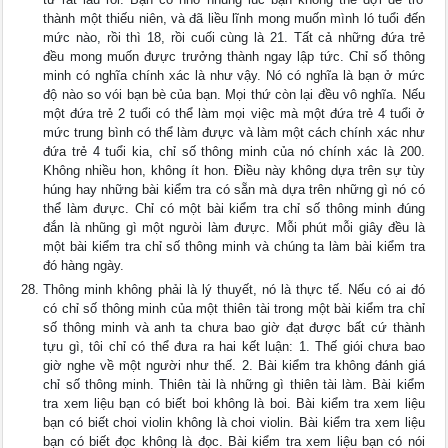
thành một thiếu niên, và đã liều lĩnh mong muốn mình ló tuổi đến
mức nào, rồi thì 18, rồi cuối cùng là 21. Tất cả những đứa trẻ
đều mong muốn đưực trưởng thành ngay lập tức. Chỉ số thông
minh có nghĩa chính xác là như vậy. Nó có nghĩa là bạn ở mức
độ nào so vói bạn bè của bạn. Mọi thứ còn lại đều vô nghĩa. Nếu
một đứa trẻ 2 tuổi có thể làm mọi việc mà một đứa trẻ 4 tuổi ở
mức trung bình có thể làm đưực và làm một cách chính xác như
đứa trẻ 4 tuổi kia, chỉ số thông minh của nó chính xác là 200.
Không nhiều hon, không ít hon. Điều này không dựa trên sự tùy
húng hay những bài kiểm tra có sẵn mà dựa trên những gì nó có
thể làm đưực. Chỉ có một bài kiểm tra chỉ số thông minh đúng
đắn là nhũng gì một ngưòi làm đưực. Mỗi phút mỗi giây đều là
một bài kiểm tra chỉ số thông minh và chúng ta làm bài kiểm tra
đó hàng ngày.
Thông minh không phải là lý thuyết, nó là thực tế. Nếu có ai đó
có chỉ số thông minh của một thiên tài trong một bài kiểm tra chỉ
số thông minh và anh ta chưa bao giờ đạt được bất cứ thành
tựu gì, tôi chỉ có thể đưa ra hai kết luận: 1. Thế giói chưa bao
giờ nghe về một người như thế. 2. Bài kiểm tra không đánh giá
chỉ số thông minh. Thiên tài là những gì thiên tài làm. Bài kiểm
tra xem liệu bạn có biết boi không là boi. Bài kiểm tra xem liệu
bạn có biết choi violin không là choi violin. Bài kiểm tra xem liệu
bạn có biết đọc không là đọc. Bài kiểm tra xem liệu bạn có nói