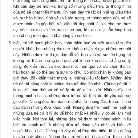
một trong số những điều trên, trí thông minh của nó sẽ phát triển.
Khi bạn dạy trẻ một vài trong số những điều trên, trí thông minh
của nó sẽ phát triển mạnh. Khi bạn dạy trẻ tất cả những điều trên
vói sự hào hứng, tình yêu và tôn trọng, trí thông minh của nó sẽ
được nhân lên gấp bội. Và, điều tốt đẹp nhất là, khi cha mẹ thực
sự yêu thương và tôn trọng con cái, khi cha mẹ sẵn lòng trao
cho chúng món quà là khả năng và sự hiểu
biết, trẻ sẽ hạnh phúc hon, thân thiện hon và biết quan tâm đến
người khác hon nhũng đứa trẻ không nhận đưực những cơ hội
này. Nhũng đứa trẻ được dạy dỗ vói tình yêu và sự tôn trọng sẽ
không trở thành những con quái vật tí hon khó chịu. Chẳng có lý
do gì để kiến thức và việc trao một món quà vói sự chân thành,
hân hoan lại có thể tạo ra sự khó chịu! Có một chân lý không bao
giờ thay đổi - kiến thức mang lại những điều tốt lành. Nhũng đứa
trẻ có tài năng nhất là nhũng đứa trẻ độc lập nhất. Chúng có rất ít
lý do để than thở và vô số lý do để mỉm cười. Nhũng đứa trẻ
thông minh nhất là những đứa trẻ có rất ít lý do để yêu cầu sự
giúp đỡ. Nhũng đứa trẻ mạnh mẽ nhất là nhũng đứa trẻ có ít nhu
cầu đánh những đứa khác nhất. Nhũng đứa trẻ mạnh mẽ nhất là
nhũng đứa trẻ có ít lý do để khóc nhất và nhiều lý do để làm mọi
việc nhất. Nói tóm lại, những đứa trẻ thực sự thông minh, hiểu
biết và mạnh mẽ là nhũng đứa trẻ đáng yêu nhất và hiểu về
ngưòi khác nhất. Chúng có đầy đủ những đặc điểm khiến chúng
ta yêu quý chúng. Nhũng đứa trẻ yếu ớt, nhạy cảm, thiếu hiểu