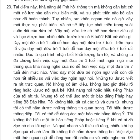
Tại điểm này, khả năng để lĩnh hội thông tin mà không cần bất cứ
một nỗ lực nào gần như biến mất, và sự phát triển não bộ gần
như đã hoàn thành. Tuy nhiên, sự khôn ngoan của nó giờ đây
mói thực sự phát triển. Và nó sẽ tiếp tục phát triển trong suốt
cuộc đòi của đứa trẻ. Vậy một đứa trẻ có thể học được điều gì
và học đưực bao nhiêu điều trước khi nó 6 tuổi? Bất cứ điều gì.
Dạy một đứ a trẻ 1 tuổi dễ hom dạy một đứa trẻ 7 tuổi. Trên thực
tế việc dạy một đứa trẻ 1 tuổi dễ hon dạy một đứa trẻ 7 tuổi rất
nhiều. Đọc là quá trình nhận biết khối lượng lớn từ, và chúng ta
đã chứng kiến việc dạy một đứa trẻ 1 tuổi một ngôn ngữ mói
thông qua khả năng nghe của nó dễ hon việc dạy một đứa trẻ 7
tuổi đến mức nào. Việc dạy một đứa trẻ ngôn ngữ viết còn dễ
hon rất nhiều so vói việc dạy ngôn ngữ nói. Những từ đưực viết
ra rất trực quan. Nó không có âm điệu, không bao giờ thiếu rõ
ràng hoặc đưực nói quá bé. Khả năng nói hoặc hiểu tiếng Pháp
của tôi rất tệ. Nhung tôi có thể đọc một tờ báo tiếng Pháp hay
tiếng Bồ Đào Nha. Tôi không hiểu tất cả các từ và cụm từ, nhung
tôi có thể nắm được những thông tin quan trọng. Tôi hiểu đưực
thông điệp. Tôi có thể dễ dàng đọc một báo cáo bằng tiếng Ý. Tôi
không thể hiểu một tờ báo tiếng Pháp hoặc tiếng Ý khi có ai đó
đọc nó cho tôi nghe. Nó quá nhanh và thiếu rõ ràng; nhiều khi họ
đọc quá nhanh làm tôi không thể nắm đưực thông tin. Việc đọc
một thứ ngoại ngữ dễ dàng hon rất nhiều so vói việc nghe nó. Đê