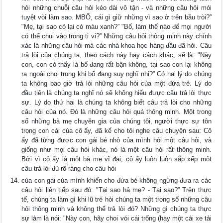
hỏi những chuỗi câu hỏi kéo dài vô tận - và những câu hỏi mói
tuyệt vòi làm sao. MBỐ, cái gì giữ những vì sao ở trên bầu tròi?”
"Mẹ, tại sao cỏ lại có màu xanh?” "Bố, làm thế nào để mọi người
có thể chui vào trong ti vi?” Những câu hỏi thông minh này chính
xác là những câu hỏi mà các nhà khoa học hàng đầu đã hỏi. Câu
trả lòi của chúng ta, theo cách này hay cách khác, sẽ là: "Này
con, con có thấy là bố đang rất bận không, tại sao con lại không
ra ngoài choi trong khi bố đang suy nghĩ nhỉ?” Có hai lý do chúng
ta không bao giờ trả lòi những câu hỏi của một đứa trẻ. Lý do
đầu tiên là chúng ta nghĩ nó sẽ không hiểu đưực câu trả lòi thực
sự. Lý do thứ hai là chúng ta không biết câu trả lòi cho những
câu hỏi của nó. Đó là những câu hỏi quá thông minh. Một trong
số những bà mẹ chuyên gia của chúng tôi, người thực sự tôn
trọng con cái của cô ấy, đã kể cho tôi nghe câu chuyện sau: Cô
ấy đã từng được con gái bé nhỏ của mình hỏi một câu hỏi, và
giống như mọi câu hỏi khác, nó là một câu hỏi rất thông minh.
Bởi vì cô ấy là một bà mẹ vĩ đại, cô ấy luôn luôn sắp xếp một
câu trả lòi đủ rõ ràng cho câu hỏi
của con gái của mình khiến cho đứa bé không ngừng đưa ra các
câu hỏi liên tiếp sau đó: "Tại sao hả mẹ? - Tại sao?” Trên thực
tế, chúng ta làm gì khi lũ trẻ hỏi chúng ta một trong số những câu
hỏi thông minh và không thể trả lòi đó? Những gì chúng ta thực
sự làm là nói: "Này con, hãy choi vói cái trống (hay một cái xe tải