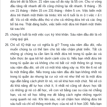
đứa trẻ đó là 50cm. 21 năm sau số đo này là 55 cm. Chu vi vòng
đầu tăng rất nhanh để rồi cũng chững lại rất nhanh. 9 tháng - 35
cm 21 tháng - thêm 15 cm 231 tháng - thêm 5 cm. Việc biến một
đứa trẻ thành một thiên tài trir&c khỉ nó 6 tuổi là m ộ t việc r ấ t
dễ. Và có rất nhiều điều thú vị cho cả những đứa trẻ và các ông
bố bà mẹ. Thật đáng buồn, việc biến một đứa trẻ thành một thiên
tài sau khi
chúng 6 tuổi là một việc cực kỳ khó khăn. Sáu năm đầu đòi là vô
cùng quý giá.
Chỉ sổ IQ thật sự có nghĩa là gì? Trong sáu năm đầu đòi, nếu
muốn chúng ta có thể làm cho bộ não chậm phát triển. Tất cả
những gì chúng ta cần làm là nhốt đứa trẻ trong tủ quần áo và
luồn thức ăn qua kẽ hở dưới cánh cửa tủ. Nếu bạn nhốt đứa trẻ
trong tủ quần áo và không cho nó bất cứ một thông tin gì trong
sáu năm đầu đòi, sẽ chỉ có một khả năng xảy ra: Khi lên 6 nó sẽ
là một thằng đần. Nếu trong sáu năm đầu đòi bạn không nhốt nó
trong tủ quần áo nhưng lại cư xử vói nó như thể nó là một đứa
ngu đần bằng cách phớt lờ nó, nó sẽ khá hon một chút. Nó sẽ có
đủ khả năng để tự học chút ít, ít nhất nó cũng sẽ đưực học tất
cả những gì nó có để học, về con vịt bằng cao su của nó chẳng
hạn, và nó sẽ học tiếng mẹ đẻ bằng cách nghe những người
xung quanh nó nói. Khi lên sáu, nó sẽ chậm hon những đứa trẻ
sáu tuổi và chỉ số thông minh thực của nó sẽ ít hon 100. Nếu bạn