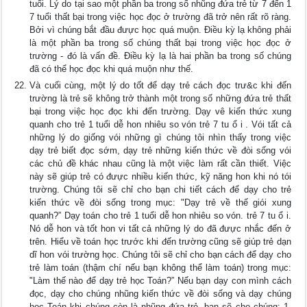
tuổi. Lý do tại sao một phần ba trong số nhũng đứa trẻ từ 7 đến 1
7 tuổi thất bại trong việc học đọc ở trường đã trở nên rất rõ ràng.
Bởi vì chúng bắt đầu đưực học quá muộn. Điều kỳ lạ không phải
là một phần ba trong số chúng thất bại trong việc học đọc ở
trường - đó là vấn đề. Điều kỳ lạ là hai phần ba trong số chúng
đã có thể học đọc khi quá muộn như thế.
Và cuối cùng, một lý do tốt để dạy trẻ cách đọc trư&c khi đến
trường là trẻ sẽ không trở thành một trong số những đứa trẻ thất
bại trong việc học đọc khi đến trường. Dạy vê kiến thức xung
quanh cho trẻ 1 tuổi dễ hon nhiêu so vón trẻ 7 tu ổ i . Vói tất cả
những lý do giống vói những gì chúng tôi nhìn thấy trong việc
dạy trẻ biết đọc sớm, dạy trẻ những kiến thức về đòi sống vói
các chủ đề khác nhau cũng là một việc làm rất cần thiết. Việc
này sẽ giúp trẻ có đưực nhiều kiến thức, kỹ năng hon khi nó tói
trường. Chúng tôi sẽ chỉ cho bạn chi tiết cách để dạy cho trẻ
kiến thức về đòi sống trong mục: "Dạy trẻ về thế giói xung
quanh?” Dạy toán cho trẻ 1 tuổi dễ hon nhiêu so vón. trẻ 7 tu ổ i.
Nó dễ hon và tốt hon vi tất cả những lý do đã đưực nhắc đến ở
trên. Hiểu về toán học trước khi đến trường cũng sẽ giúp trẻ dạn
dĩ hon vói trường học. Chúng tôi sẽ chỉ cho bạn cách để dạy cho
trẻ làm toán (thậm chí nếu bạn không thể làm toán) trong mục:
"Làm thế nào để dạy trẻ học Toán?” Nếu bạn dạy con mình cách
đọc, dạy cho chúng nhũng kiến thức về đòi sống và dạy chúng
học Toán khi chúng còn là nhũng đứa trẻ, bạn sẽ cho chúng: 1.