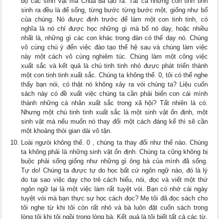
bộ các sinh vật mà Chúa đã tạo ra. Tất cả những con tinh tinh
sinh ra đều là để sống, từng bước từng bước một, giống như bố
của chúng. Nó đưực định trước để làm một con tinh tinh, có
nghĩa là nó chỉ được học những gì mà bố nó dạy, hoặc nhiều
nhất là, những gì các con khác trong đàn có thể dạy nó. Chúng
vô cùng chú ý đến việc đào tạo thế hệ sau và chúng làm việc
này một cách vô cùng nghiêm túc. Chúng làm một công việc
xuất sắc và kết quả là chú tinh tinh nhỏ đưực phát triển thành
một con tinh tinh xuất sắc. Chúng ta không thế. 0, tôi có thể nghe
thấy bạn nói, có thật nó không xảy ra vói chúng ta? Liệu cuốn
sách này có đề xuất việc chúng ta cần phải biến con cái mình
thành những cá nhân xuất sắc trong xã hội? Tất nhiên là có.
Nhưng một chú tinh tinh xuất sắc là một sinh vật ổn định, một
sinh vật mà nếu muốn nó thay đổi một cách đáng kể thì sẽ cần
một khoảng thòi gian dài vô tận.
Loài ngưòi không thế. 0 , chúng ta thay đổi như thế nào. Chúng
ta không phải là những sinh vật ổn định. Chúng ta cũng không bị
buộc phải sống giống như những gì ông bà của mình đã sống.
Tự do! Chúng ta đưực tự do học bất cứ ngôn ngữ nào, đó là lý
do tại sao việc dạy cho trẻ cách hiểu, nói, đọc và viết một thứ
ngôn ngữ lại là một việc làm rất tuyệt vòi. Bạn có nhớ cái ngày
tuyệt vòi mà bạn thực sự học cách đọc? Mẹ tôi đã đọc sách cho
tôi nghe từ khi tôi còn rất nhỏ và bà luôn đặt cuốn sách trong
lòng tôi khi tôi ngồi trong lòng bà. Kết quả là tôi biết tất cả các từ.