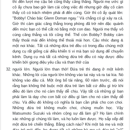
thì đến lượt mẹ cậu bé cũng thấy căng thẳng. Ngưòi mẹ ước gì
cô ấy chưa bao giờ làm cái công việc đó nhưng giờ đây cô cảm
thấy cô có trách nhiệm phải đi đến cùng. Giờ thì cô ấy quát lên:
"Bobby! Chào bác Glenn Doman ngay.” Và chẳng có gì xảy ra cả.
Giờ thì cảm giác căng thẳng trong phòng đã trở nên đặc quánh
đến mức bạn có thể cắt nó bằng một con dao. Ngưòi mẹ thấy vô
cùng căng thẳng và tôi cũng thế. Thế còn Bobby? Bobby cảm
thấy thoải mái đến không thể thoải mái hon. Cậu nhóc đang &
một noi khác. Tất cả những đứa trẻ đều có trong đầu chúng một
dụng cụ rất giống cái điều khiển ti vi mà bạn sử dụng để chuyển
kênh. Dụng cụ mà tất cả những đứa trẻ đều có này đưực điều
khiển bởi giọng điệu yêu cầu và than thở của
ngưòi lớn. Ngưòi lớn than thở! Đứa trẻ thì đang ở một kênh
khác. Những lòi của ngưòi lớn không vào tai này và ra tai kia. Nó
không vào đâu cả. Một ông bố tài năng, 60 năm trước, đã nói
rằng bạn không thê buộc một đứa trẻ làm bất cứ điều gì trừ khi
điều đó làm cho nó cảm thấy dễ chịu. Vậy tất cả những gì bạn
phải làm là dạy cho con bất cứ điều gì làm cho nó cảm thấy dễ
chịu. Và điều đó không có nghĩa là bạn cần phải cho con choi.
Những đứa trẻ không muốn choi, chúng muốn học. Vậy
Matsumoto Suzuki và nhóm cộng sự đã làm gì? Họ làm chính
xác những gì chúng tôi làm, và họ luôn làm đưực. Họ sắp xếp để
một đứa trẻ chiến thắng. Bằng cách nào? Khi một bà mẹ và một
đứa trẻ mói đến, họ được tất cả những bà mẹ và đứa trẻ "cũ"