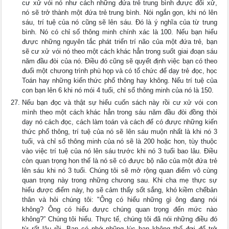
cư xử vói nó như cách những đứa trẻ trung bình đưực đối xử,
nó sẽ trở thành một đứa trẻ trung bình. Nói ngắn gọn, khi nó lên
sáu, trí tuệ của nó cũng sẽ lên sáu. Đó là ý nghĩa của từ trung
bình. Nó có chỉ số thông minh chính xác là 100. Nếu bạn hiểu
đưực những nguyên tắc phát triển trí não của một đứa trẻ, bạn
sẽ cư xử vói nó theo một cách khác hẳn trong suốt giai đoạn sáu
năm đầu đòi của nó. Điều đó cũng sẽ quyết định việc bạn có theo
đuổi một chưong trình phù họp và có tổ chức để dạy trẻ đọc, học
Toán hay những kiến thức phổ thông hay không. Nếu trí tuệ của
con bạn lên 6 khi nó mói 4 tuổi, chỉ số thông minh của nó là 150.
Nếu bạn đọc và thật sự hiểu cuốn sách này rồi cư xử vói con
mình theo một cách khác hẳn trong sáu năm đầu đòi đồng thòi
dạy nó cách đọc, cách làm toán và cách để có đưực những kiến
thức phổ thông, trí tuệ của nó sẽ lên sáu muộn nhất là khi nó 3
tuổi, và chỉ số thông minh của nó sẽ là 200 hoặc hon, tùy thuộc
vào việc trí tuệ của nó lên sáu trước khi nó 3 tuổi bao lâu. Điều
còn quan trọng hon thế là nó sẽ có đưực bộ não của một đứa trẻ
lên sáu khi nó 3 tuổi. Chúng tôi sẽ mở rộng quan điểm vô cùng
quan trọng này trong những chưong sau. Khi cha mẹ thực sự
hiểu được điểm này, họ sẽ cảm thấy sốt sắng, khó kiềm chếbản
thân và hỏi chúng tôi: "Ông có hiểu những gì ông đang nói
không? Ông có hiểu đưực chúng quan trọng đến mức nào
không?” Chúng tôi hiểu. Thực tế, chúng tôi đã nói những điều đó
từ rất lâu rồi. Bạn có nhớ nhũng lúc bạn không thể đợi để trở