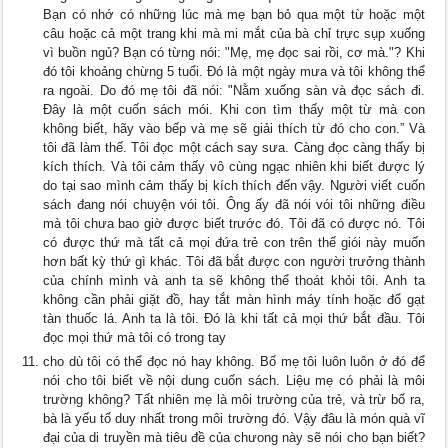
Bạn có nhớ có những lúc mà mẹ bạn bỏ qua một từ hoặc một
câu hoặc cả một trang khi mà mi mắt của bà chỉ trực sụp xuống
vì buồn ngủ? Bạn có từng nói: "Mẹ, mẹ đọc sai rồi, cơ mà."? Khi
đó tôi khoảng chừng 5 tuổi. Đó là một ngày mưa và tôi không thể
ra ngoài. Do đó mẹ tôi đã nói: "Nằm xuống sàn và đọc sách đi.
Đây là một cuốn sách mói. Khi con tìm thấy một từ mà con
không biết, hãy vào bếp và mẹ sẽ giải thích từ đó cho con.” Và
tôi đã làm thế. Tôi đọc một cách say sưa. Càng đọc càng thấy bị
kích thích. Và tôi cảm thấy vô cùng ngạc nhiên khi biết được lý
do tại sao mình cảm thấy bị kích thích đến vậy. Người viết cuốn
sách đang nói chuyện vói tôi. Ông ấy đã nói vói tôi những điều
mà tôi chưa bao giờ được biết trước đó. Tôi đã có được nó. Tôi
có được thứ mà tất cả mọi đứa trẻ con trên thế giói này muốn
hơn bất kỳ thứ gì khác. Tôi đã bắt được con người trưởng thành
của chính mình và anh ta sẽ không thể thoát khỏi tôi. Anh ta
không cần phải giặt đồ, hay tắt màn hình máy tính hoặc đổ gạt
tàn thuốc lá. Anh ta là tôi. Đó là khi tất cả mọi thứ bắt đầu. Tôi
đọc mọi thứ mà tôi có trong tay
cho dù tôi có thể đọc nó hay không. Bố mẹ tôi luôn luôn ở đó để
nói cho tôi biết về nội dung cuốn sách. Liệu mẹ có phải là môi
trường không? Tất nhiên mẹ là môi trường của trẻ, và trừ bố ra,
bà là yếu tố duy nhất trong môi trường đó. Vậy đâu là món quà vĩ
đại của di truyền mà tiêu đề của chưong này sẽ nói cho bạn biết?