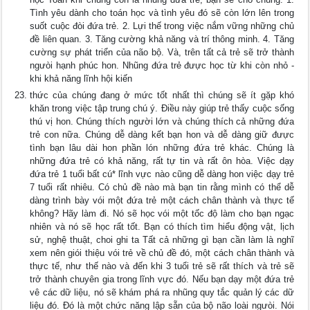
Tình yêu dành cho toán học và tình yêu đó sẽ còn lớn lên trong
suốt cuộc đòi đứa trẻ. 2. Lựi thế trong việc nắm vững những chủ
đề liên quan. 3. Tăng cường khả năng và trí thông minh. 4. Tăng
cường sự phát triển của não bộ. Và, trên tất cả trẻ sẽ trở thành
ngưòi hạnh phúc hon. Nhũng đứa trẻ đưực học từ khi còn nhỏ -
khi khả năng lĩnh hội kiến
thức của chúng đang ở mức tốt nhất thì chúng sẽ ít gặp khó
khăn trong việc tập trung chú ý. Điều này giúp trẻ thấy cuộc sống
thú vị hon. Chúng thích người lớn và chúng thích cả những đứa
trẻ con nữa. Chúng dễ dàng kết bạn hon và dễ dàng giữ đưực
tình bạn lâu dài hon phần lón những đứa trẻ khác. Chúng là
những đứa trẻ có khả năng, rất tự tin và rất ôn hòa. Việc dạy
đứa trẻ 1 tuổi bất cú* lĩnh vực nào cũng dễ dàng hon việc dạy trẻ
7 tuổi rất nhiêu. Có chủ đề nào mà bạn tin rằng mình có thể dễ
dàng trình bày vói một đứa trẻ một cách chân thành và thực tế
không? Hãy làm đi. Nó sẽ học vói một tốc độ làm cho bạn ngạc
nhiên và nó sẽ học rất tốt. Bạn có thích tìm hiểu động vật, lịch
sử, nghệ thuật, choi ghi ta Tất cả những gì bạn cần làm là nghĩ
xem nên giói thiệu vói trẻ về chủ đề đó, một cách chân thành và
thực tế, như thế nào và đến khi 3 tuổi trẻ sẽ rất thích và trẻ sẽ
trở thành chuyên gia trong lĩnh vực đó. Nếu bạn dạy một đứa trẻ
vê các dữ liệu, nó sẽ khám phá ra nhũng quy tắc quản lý các dữ
liệu đó. Đó là một chức năng lập sẵn của bộ não loài ngưòi. Nói