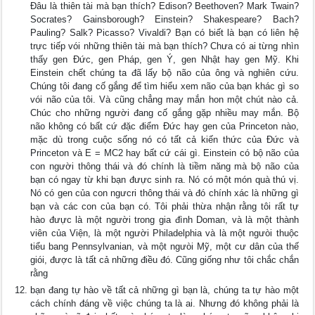
Đâu là thiên tài mà bạn thích? Edison? Beethoven? Mark Twain?
Socrates? Gainsborough? Einstein? Shakespeare? Bach?
Pauling? Salk? Picasso? Vivaldi? Bạn có biết là bạn có liên hệ
trực tiếp vói những thiên tài mà bạn thích? Chưa có ai từng nhìn
thấy gen Đức, gen Pháp, gen Ý, gen Nhật hay gen Mỹ. Khi
Einstein chết chúng ta đã lấy bộ não của ông và nghiên cứu.
Chúng tôi đang cố gắng để tìm hiểu xem não của bạn khác gì so
vói não của tôi. Và cũng chẳng may mắn hon một chút nào cả.
Chúc cho những người đang cố gắng gặp nhiều may mắn. Bộ
não không có bất cứ đặc điểm Đức hay gen của Princeton nào,
mặc dù trong cuộc sống nó có tất cả kiến thức của Đức và
Princeton và E = MC2 hay bất cứ cái gì. Einstein có bộ não của
con người thông thái và đó chính là tiềm năng mà bộ não của
bạn có ngay từ khi bạn đưực sinh ra. Nó có một món quà thú vị.
Nó có gen của con ngưcri thông thái và đó chính xác là những gì
bạn và các con của bạn có. Tôi phải thừa nhận rằng tôi rất tự
hào đưực là một người trong gia đình Doman, và là một thành
viên của Viện, là một người Philadelphia và là một ngưòi thuộc
tiểu bang Pennsylvanian, và một ngưòi Mỹ, một cư dân của thế
giói, được là tất cả những điều đó. Cũng giống như tôi chắc chắn
rằng
bạn đang tự hào về tất cả những gì bạn là, chúng ta tự hào một
cách chính đáng về việc chúng ta là ai. Nhưng đó không phải là