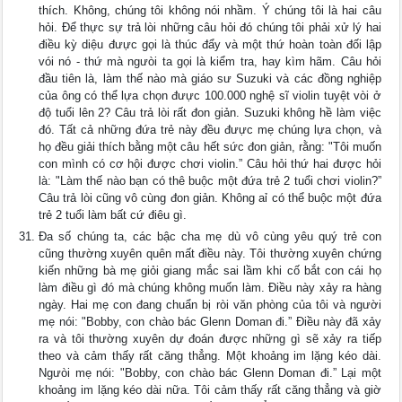
thích. Không, chúng tôi không nói nhầm. Ý chúng tôi là hai câu
hỏi. Để thực sự trả lòi những câu hỏi đó chúng tôi phải xử lý hai
điều kỳ diệu đưực gọi là thúc đẩy và một thứ hoàn toàn đối lập
vói nó - thứ mà ngưòi ta gọi là kiểm tra, hay kìm hãm. Câu hỏi
đầu tiên là, làm thế nào mà giáo sư Suzuki và các đồng nghiệp
của ông có thể lựa chọn đưực 100.000 nghệ sĩ violin tuyệt vòi ở
độ tuổi lên 2? Câu trả lòi rất đon giản. Suzuki không hề làm việc
đó. Tất cả những đứa trẻ này đều đưực mẹ chúng lựa chọn, và
họ đều giải thích bằng một câu hết sức đon giản, rằng: "Tôi muốn
con mình có cơ hội được chơi violin.” Câu hỏi thứ hai được hỏi
là: "Làm thế nào bạn có thê buộc một đứa trẻ 2 tuổi chơi violin?”
Câu trả lòi cũng vô cùng đon giản. Không aỉ có thể buộc một đứa
trẻ 2 tuổi làm bất cứ điêu gì.
Đa số chúng ta, các bậc cha mẹ dù vô cùng yêu quý trẻ con
cũng thường xuyên quên mất điều này. Tôi thường xuyên chứng
kiến những bà mẹ giỏi giang mắc sai lầm khi cố bắt con cái họ
làm điều gì đó mà chúng không muốn làm. Điều này xảy ra hàng
ngày. Hai mẹ con đang chuẩn bị ròi văn phòng của tôi và người
mẹ nói: "Bobby, con chào bác Glenn Doman đi.” Điều này đã xảy
ra và tôi thường xuyên dự đoán được những gì sẽ xảy ra tiếp
theo và cảm thấy rất căng thẳng. Một khoảng im lặng kéo dài.
Ngưòi mẹ nói: "Bobby, con chào bác Glenn Doman đi.” Lại một
khoảng im lặng kéo dài nữa. Tôi cảm thấy rất căng thẳng và giờ