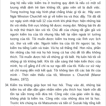
ủng hộ nếu việc kiểm tra ở trường quy định là nếu có một số
lưựng nhất định trẻ làm không tốt, giáo viên sẽ bị đuổi việc.
Trong trường họp này hình phạt chẳng khác gì tội ác. Hãy xem
Ngài Winston Churchill nói gì về kiểm tra và thúc đẩy. Tôi đã rất
sợ ngày sinh nhật tuổi 12 của mình khi phải thực hiện những bài
thi vói nhiều lĩnh vực không hề được mong đợi. Nhũng bài thi đó
là một thử thách l&n vói tôi. Chủ đề của chúng rất gần gũi vói
người kiểm tra của tôi nhưng hầu hết lại nằm ngoài trí tưởng
tượng của tôi. Tôi muốn được kiểm tra trong các lĩnh vực lịch
sử, thơ và viết văn. Người kiểm tra của tôi thì ngược lại, họ
kiểm tra tiếng Latỉn và toán. Và họ sẽ thắng thế. Hon nữa, phần
lỏn nhũng câu hỏi mà họ hỏi trong cả hai chủ đề tôi đều không
thích. Tôi muốn được hỏi về những gì tôi biết. Họ luôn hỏi tôi về
nhũng gì tôi không biết. Khi tôi sẵn sàng thê hiện kiến thức của
mình, họ cố gắng đ ể chỉ ra sự ngu dốt của tôi. Kiểu cư xử này
sẽ chỉ mang đến một kết quả: Tôi không làm tốt các bài thi của
mình - Thời niên thiếu của tôi, Winston s. Churchill (Manor
Books, 1972).
Kiểm tra không giúp bọn trẻ học hỏi. Thay vào đó, những bài
kiểm tra sẽ dần dần gặm nhấm niềm yêu thích học hành vốn đã
tồn tại sẵn trong mỗi đứa trẻ. Công việc của giáo viên là dạy,
không phải là kiểm tra. Công việc của những đứa trẻ là học.
Trước khi chúng ta ròi Matsumoto và tiến sĩ Suzuki hãy tổng kết