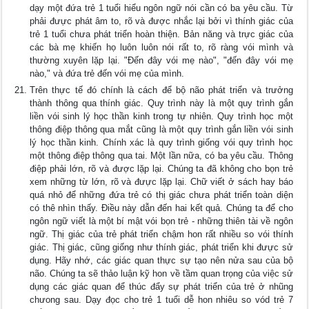
dạy một đứa trẻ 1 tuổi hiểu ngôn ngữ nói cần có ba yêu cầu. Từ
phải đưực phát âm to, rõ và được nhắc lại bởi vì thính giác của
trẻ 1 tuổi chưa phát triển hoàn thiện. Bản năng và trực giác của
các bà mẹ khiến họ luôn luôn nói rất to, rõ ràng vói mình và
thường xuyên lặp lại. "Đến đây vói mẹ nào", "đến đây vói mẹ
nào," và đứa trẻ đến vói mẹ của mình.
Trên thực tế đó chính là cách để bộ não phát triển và trưởng
thành thông qua thính giác. Quy trình này là một quy trình gắn
liền vói sinh lý học thần kinh trong tự nhiên. Quy trình học một
thông điệp thông qua mắt cũng là một quy trình gắn liền vói sinh
lý học thần kinh. Chính xác là quy trình giống vói quy trình học
một thông điệp thông qua tai. Một lần nữa, có ba yêu cầu. Thông
điệp phải lớn, rõ và được lặp lại. Chúng ta đã không cho bọn trẻ
xem những từ lớn, rõ và đưực lặp lại. Chữ viết ở sách hay báo
quá nhỏ để những đứa trẻ có thị giác chưa phát triển toàn diện
có thê nhìn thấy. Điều này dẫn đến hai kết quả. Chúng ta để cho
ngôn ngữ viết là một bí mật vói bọn trẻ - những thiên tài về ngôn
ngữ. Thị giác của trẻ phát triển chậm hon rất nhiều so vói thính
giác. Thị giác, cũng giống như thính giác, phát triển khi đưực sử
dụng. Hãy nhớ, các giác quan thực sự tạo nên nửa sau của bộ
não. Chúng ta sẽ thảo luận kỹ hon về tầm quan trọng của việc sử
dụng các giác quan để thúc đẩy sự phát triển của trẻ ở nhũng
chưong sau. Dạy đọc cho trẻ 1 tuổi dễ hon nhiêu so vód trẻ 7