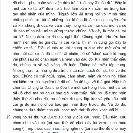
đồ choi - phụ thuộc vào việc đứa trẻ 1 tuổi hay 3 tuổi) đi.” "Đây là
một cái xe tải á?" đứa trẻ 3 tuổi lẩm bẩm khi cầm nó trong bàn
tay nhỏ nhắn của mình. "Ngưòi lớn đã từng nói vói mình rằng
những chiếc xe tải là những thứ khổng lồ làm rung chuyển cửa
sổ khi chúng đi qua và cảm thấy nóng và có mùi dầu mỡ và sẽ
đè bẹp mình nếu mình đứng trước chúng. Và đây là một cái xe
tải á?" Nhiều đứa trẻ đã suy nghĩ thế. Chúng nghĩ: "Họ lớn hon
mình nên nếu họ gọi đây là cái xe tải thì mình cũng gọi đây là
chiếc xe tải.” Điều gì xảy ra khi chúng ta đưa cho một đứa trẻ
nhỏ một cái xe tải đồ choi? Tất nhiên, nó sẽ "choi" cái ô tô trong
vài phút sau đó chán ngán và ném vào đâu đó. Khi nhìn thấy điều
đó, chúng ta sẽ vội vàng kết luận: Thằng bé thiếu tập trung.
Nhưng thực ra, những đứa trẻ chỉ có năm cách để học hỏi về thế
giói. Chúng có thể ngửi, nghe, cảm nhận, nếm và nhìn nó. Năm
bài kiểm tra thử nghiệm trẻ đã có sẵn để học về thế giói. Hãy thử
choi lại. Chúng ta đưa cho đứa trẻ một cái trống hoặc một cái xe
tải đồ choi mà nó chưa bao giờ nhìn thấy. Nếu nó đã từng nhìn
thấy thứ đồ choi đó, nó sẽ vứt đi ngay lập tức và yêu cầu một
cái gì đó mà nó chưa bao giờ nhìn thấy trước đó. Và do đó,
chúng ta đưa thêm cho cậu nhóc một thứ đồ choi khác vói hi
vọng nó sẽ thu hút đưực sự chú ý của cậu nhóc. Đầu tiên, cậu
nhóc nhìn vào nó (tại sao thứ đồ choi này lại được son màu
sáng?) Tiếp theo, cậu nhóc lắng nghe nó (tại sao thứ đồ choi này