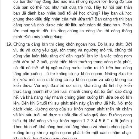
cứ bài thơ hay đồng dao nào mà những người lớn trong độ tuổi
của bạn có thể học như một đứa trẻ nhỏ. Hãy tự hỏi bản thân
bạn đã dành bao nhiêu buổi tối để học chúng? Hay bạn đã học
chúng theo kiểu tiếp nhận của một đứa trẻ? Bạn càng trẻ thì bạn
càng học và nhớ được các dữ liệu một cách dễ dàng hơn. Phần
lớn mọi người đều tin rằng chúng ta càng lớn thì càng thông
minh. Điều này không đúng.
Chúng ta càng lớn thì càng khôn ngoan hon. Đó là sự thật. Bởi
vì, dù vô cùng yêu quý, tôn trọng và ngưỡng mộ trẻ, chúng tôi
cũng vẫn luôn hiểu rằng chỉ cần người lớn lơ là việc trông nom
một đứa trẻ 2 tuổi, phát triển bình thường trong vòng một phút,
nó rất có thể sẽ bị ngã xuống nước hoặc roi từ trên ban công
tầng bốn xuống. Lũ trẻ không có sự khôn ngoan. Những đứa trẻ
khi vừa mói sinh ra không có sự khôn ngoan và cũng không có
kiến thức. Vói một đứa trẻ sơ sinh, khả năng để lĩnh hội kiến
thức tăng nhanh như tên lửa, nhanh chóng đạt tói tầm cao đáng
nể, và khả năng này nhanh chóng giảm xuống khi đứa bé đó lớn
lên. Đến khi 6 tuổi thì sự phát triển này gần như đã hết. Nói một
cách khác, đường cong của sự khôn ngoan phát triển rất chậm
và khi sáu tuổi, nó thực sự bắt đầu đi vào quỹ đạo. Đường cong
biểu thị khả năng và sự khôn ngoan 1 2 3 4 5 6 T u ối (năm )
Theo hình vẽ khả năng học hỏi tăng nhanh và nhanh chóng giảm
xuống trong khi sự ngôn ngoan phát triển một cách chậm chạp.
Khi 6 tuổi, hai đường này gặp nhau.