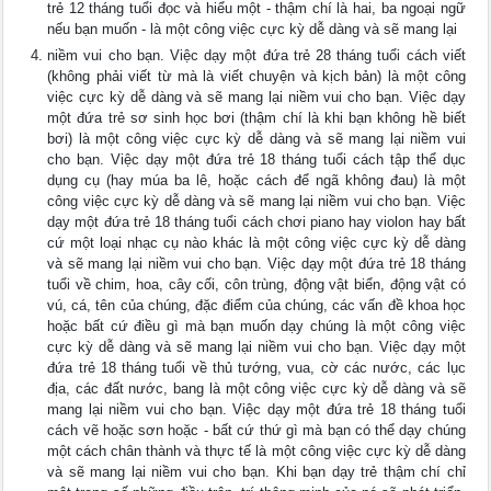
trẻ 12 tháng tuổi đọc và hiểu một - thậm chí là hai, ba ngoại ngữ
nếu bạn muốn - là một công việc cực kỳ dễ dàng và sẽ mang lại
niềm vui cho bạn. Việc dạy một đứa trẻ 28 tháng tuổi cách viết
(không phải viết từ mà là viết chuyện và kịch bản) là một công
việc cực kỳ dễ dàng và sẽ mang lại niềm vui cho bạn. Việc dạy
một đứa trẻ sơ sinh học bơi (thậm chí là khi bạn không hề biết
bơi) là một công việc cực kỳ dễ dàng và sẽ mang lại niềm vui
cho bạn. Việc dạy một đứa trẻ 18 tháng tuổi cách tập thể dục
dụng cụ (hay múa ba lê, hoặc cách để ngã không đau) là một
công việc cực kỳ dễ dàng và sẽ mang lại niềm vui cho bạn. Việc
dạy một đứa trẻ 18 tháng tuổi cách chơi piano hay violon hay bất
cứ một loại nhạc cụ nào khác là một công việc cực kỳ dễ dàng
và sẽ mang lại niềm vui cho bạn. Việc dạy một đứa trẻ 18 tháng
tuổi về chim, hoa, cây cối, côn trùng, động vật biển, động vật có
vú, cá, tên của chúng, đặc điểm của chúng, các vấn đề khoa học
hoặc bất cứ điều gì mà bạn muốn dạy chúng là một công việc
cực kỳ dễ dàng và sẽ mang lại niềm vui cho bạn. Việc dạy một
đứa trẻ 18 tháng tuổi về thủ tướng, vua, cờ các nước, các lục
địa, các đất nước, bang là một công việc cực kỳ dễ dàng và sẽ
mang lại niềm vui cho bạn. Việc dạy một đứa trẻ 18 tháng tuổi
cách vẽ hoặc sơn hoặc - bất cứ thứ gì mà bạn có thể dạy chúng
một cách chân thành và thực tế là một công việc cực kỳ dễ dàng
và sẽ mang lại niềm vui cho bạn. Khi bạn dạy trẻ thậm chí chỉ