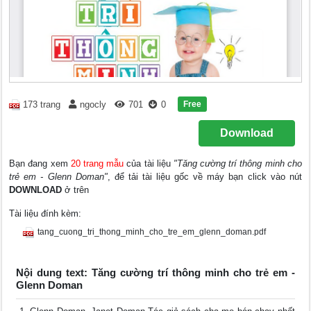
Free
173 trang
ngocly
701
0
Download
Bạn đang xem
20 trang mẫu
của tài liệu
"Tăng cường trí thông minh cho
trẻ em - Glenn Doman"
, để tải tài liệu gốc về máy bạn click vào nút
DOWNLOAD
ở trên
Tài liệu đính kèm:
tang_cuong_tri_thong_minh_cho_tre_em_glenn_doman.pdf
Nội dung text: Tăng cường trí thông minh cho trẻ em -
Glenn Doman