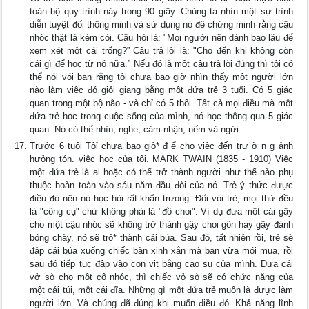
toàn bộ quy trình này trong 90 giây. Chúng ta nhìn một sự trình
diễn tuyệt đối thông minh và sử dụng nó đê chứng minh rằng cậu
nhóc thật là kém cỏi. Câu hỏi là: "Mọi người nên dành bao lâu để
xem xét một cái trống?” Câu trả lòi là: "Cho đến khi không còn
cái gì để học từ nó nữa.” Nếu đó là một câu trả lòi đúng thì tôi có
thể nói vói bạn rằng tôi chưa bao giờ nhìn thấy một người lớn
nào làm việc đó giỏi giang bằng một đứa trẻ 3 tuổi. Có 5 giác
quan trong một bộ não - và chỉ có 5 thôi. Tất cả mọi điều mà một
đứa trẻ học trong cuộc sống của mình, nó học thông qua 5 giác
quan. Nó có thể nhìn, nghe, cảm nhận, nếm và ngửi.
Trước 6 tuôi Tôỉ chưa bao giò* đ ể cho việc đến trư ờ n g ảnh
hưỏng tón. việc học của tôi. MARK TWAIN (1835 - 1910) Việc
một đứa trẻ là ai hoặc có thể trở thành người như thế nào phụ
thuộc hoàn toàn vào sáu năm đầu đòi của nó. Trẻ ý thức đưực
điều đó nên nó học hỏi rất khẩn trưong. Đối vói trẻ, mọi thứ đều
là "công cụ" chứ không phải là "đồ choi". Ví dụ đưa một cái gậy
cho một cậu nhóc sẽ không trở thành gậy choi gôn hay gậy đánh
bóng chày, nó sẽ trỏ* thành cái búa. Sau đó, tất nhiên rồi, trẻ sẽ
đập cái búa xuống chiếc bàn xinh xắn mà bạn vừa mói mua, rồi
sau đó tiếp tục đập vào con vịt bằng cao su của mình. Đưa cái
vở sò cho một cô nhóc, thì chiếc vỏ sò sẽ có chức năng của
một cái túi, một cái đĩa. Những gì một đứa trẻ muốn là đưực làm
người lớn. Và chúng đã đúng khi muốn điều đó. Khả năng lĩnh