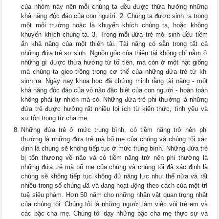
của nhóm này nên mỗi chúng ta đều được thừa hưởng những
khả năng độc đáo của con người. 2. Chúng ta được sinh ra trong
một môi trường hoặc là khuyến khích chúng ta, hoặc không
khuyến khích chúng ta. 3. Trong mỗi đứa trẻ mói sinh đều tiềm
ẩn khả năng của một thiên tài. Tài năng có sẵn trong tất cả
những đứa trẻ sơ sinh. Nguồn gốc của thiên tài không chỉ nằm ở
những gì được thừa hưởng từ tổ tiên, mà còn ở một hạt giống
mà chúng ta gieo trồng trong cơ thể của những đứa trẻ từ khi
sinh ra. Ngày nay khoa học đã chứng minh rằng tài năng - một
khả năng độc đáo của vỏ não đặc biệt của con người - hoàn toàn
không phải tự nhiên mà có. Những đứa trẻ phi thường là những
đứa trẻ được hưởng rất nhiều lọi ích từ kiến thức, tình yêu và
sự tôn trọng từ cha mẹ.
Những đứa trẻ ở mức trung bình, có tiềm năng trở nên phi
thường là những đứa trẻ mà bố mẹ của chúng và chúng tôi xác
định là chúng sẽ không tiếp tục ở mức trung bình. Những đứa trẻ
bị tổn thương về não và có tiềm năng trở nên phi thường là
những đứa trẻ mà bố mẹ của chúng và chúng tôi đã xác định là
chúng sẽ không tiếp tục không đủ năng lực như thế nữa và rất
nhiều trong số chúng đã và đang hoạt động theo cách của một trí
tuệ siêu phàm. Hơn 50 năm cho những nhân vật quan trọng nhất
của chúng tôi. Chúng tôi là những người làm việc vói trẻ em và
các bậc cha mẹ. Chúng tôi dạy những bậc cha mẹ thực sự và