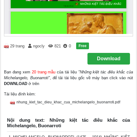
Free
29 trang
ngocly
821
0
Download
Bạn đang xem
20 trang mẫu
của tài liệu
"Những kiệt tác điêu khắc của
Michelangelo, Buonarroti"
, để tải tài liệu gốc về máy bạn click vào nút
DOWNLOAD
ở trên
Tài liệu đính kèm:
nhung_kiet_tac_dieu_khac_cua_michelangelo_buonarroti.pdf
Nội dung text: Những kiệt tác điêu khắc của
Michelangelo, Buonarroti