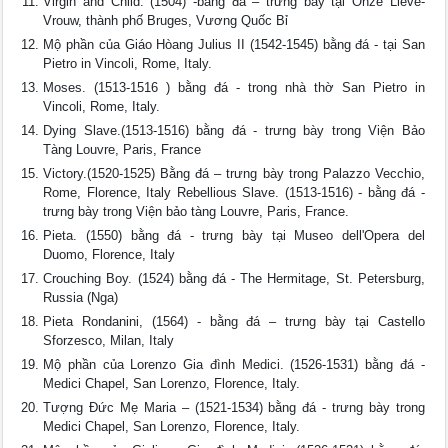
Virgin and Child. (1504) -bằng đá – trưng bày tại Onze Lieve-
Vrouw, thành phố Bruges, Vương Quốc Bỉ
Mộ phần của Giáo Hòang Julius II (1542-1545) bằng đá - tại San
Pietro in Vincoli, Rome, Italy.
Moses. (1513-1516 ) bằng đá - trong nhà thờ San Pietro in
Vincoli, Rome, Italy.
Dying Slave.(1513-1516) bằng đá - trưng bày trong Viện Bảo
Tàng Louvre, Paris, France
Victory.(1520-1525) Bằng đá – trưng bày trong Palazzo Vecchio,
Rome, Florence, Italy Rebellious Slave. (1513-1516) - bằng đá -
trưng bày trong Viện bảo tàng Louvre, Paris, France.
Pieta. (1550) bằng đá - trưng bày tại Museo dell'Opera del
Duomo, Florence, Italy
Crouching Boy. (1524) bằng đá - The Hermitage, St. Petersburg,
Russia (Nga)
Pieta Rondanini, (1564) - bằng đá – trưng bày tại Castello
Sforzesco, Milan, Italy
Mộ phần của Lorenzo Gia đình Medici. (1526-1531) bằng đá -
Medici Chapel, San Lorenzo, Florence, Italy.
Tượng Đức Mẹ Maria – (1521-1534) bằng đá - trưng bày trong
Medici Chapel, San Lorenzo, Florence, Italy.