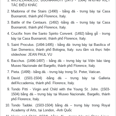
MICHELANGELO, BUONARROTI (1475 - 1564) NHỮNG KIỆT
TÁC ĐIÊU KHẮC
Madonna of the Stairs (1490) - bằng đá - trưng bày tại Casa
Buonarroti, thành phố Florence, Italy.
Battle of the Centaurs. (1492) -bằng đá – trưng bày tại Casa
Buonarroti, thành phố Florence, Italy.
Crucifix from the Santo Spirito Convent. (1492) bằng gỗ - trưng
bày tại Casa Buonarroti, thành phố Florence, Italy.
Saint Proculus. (1494-1495) - bằng đá- trưng bày tại Basilica of
San Domenico, thành phố Bologna, Italy. sưu tầm và thực hiện
slideshow: JEAN PAUL VU
Bacchus. (1496-1497) - bằng đá – trưng bày tại Viện bảo tàng
Museo Nazionale del Bargello, thành phố Florence, Italy.
Pieta. (1499) - bằng đá. - trưng bày trong St. Peter, Vatican.
David. (1501-1504) -bằng đá – trưng bày tại Galleria
dell'Accademia, thành phố: Florence, Italy.
Tondo Pitti - Virgin and Child with the Young St. John. (1503-
1504) bằng đá – trưng bày tại Museo Nazionale, Bargello, thành
phố Florence, Italy.
Tondo Taddei. (1503-1504) bằng đá – trưng bày trong Royal
Academy of Arts, tại London, -Anh Quốc