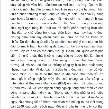
sự sẵn sàng bỏ ra thời gian và sức lực để lựa chọn các cổ phiếu
vừa vững và vừa hấp dẫn hơn so với loại thường. Qua nhiều
thập kỷ, một nhà đầu tư mạnh bạo kiểu này có thể hy vọng nhận
được phần thưởng xứng đáng với nỗ lực nhiều hơn và kỹ năng
cao hơn của mình, dưới dạng một mức sinh lợi trung bình cao
hơn là mức sinh lợi của nhà đầu tư thụ động. Chúng tôi có một
chút nghi ngờ rằng liệu thật sự có nhiều phần thưởng hơn cho
nhà đầu tư chủ động trong các điều kiện ngày nay hay không.
Nhưng năm sau hay nhiều năm sau nữa có thể sẽ khác rất
nhiều. Do đó, chúng tôi sẽ tiếp tục dành sự chú ý cho các cơ hội
đầu tư mạnh bạo như chúng đã từng tồn tại trong các giai đoạn
trước đây và còn có thể quay trở lại. Đã từ lâu, quan điểm phổ
biến là nghệ thuật thành công trong đầu tư trước hết là nằm ở
việc chọn những ngành có khả năng lớn sẽ phát triển trong
tương lai, và sau đó tìm ra những công ty hứa hẹn nhất trong
những ngành đó. Ví dụ, các nhà đầu tư thông minh - hay cố vấn
thông minh - từ lâu đã có thể nhận ra khả năng phát triển rất lớn
của ngành công nghiệp máy tính nói chung và của công ty
International Business Machines (IBM) nói riêng. Và cũng tương
tự như vậy đối với các ngành công nghiệp đang phát triển và các
công ty đang phát triển khác. Nhưng đây không phải là một việc
dễ như ta tưởng khi nhìn lại quá khứ. Để thể hiện điều đó, ở
ngay đầu chúng tôi sẽ thêm một đoạn mà chúng tôi đã viết trong
bản 1949 của cuốn sách này. Một nhà đầu tư như vậy có thể,