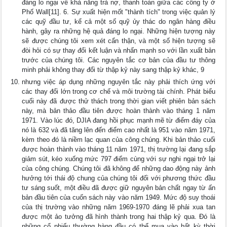
đáng lo ngại về khả năng trả nợ, thanh toán giữa các công ty ở
Phố Wall[11]. 6. Sự xuất hiện mốt "thành tích" trong việc quản lý
các quỹ đầu tư, kể cả một số quỹ ủy thác do ngân hàng điều
hành, gây ra những hệ quả đáng lo ngại. Những hiện tượng này
sẽ được chúng tôi xem xét cẩn thận, và một số hiện tượng sẽ
đòi hỏi có sự thay đổi kết luận và nhấn mạnh so với lần xuất bản
trước của chúng tôi. Các nguyên tắc cơ bản của đầu tư thông
minh phải không thay đổi từ thập kỷ này sang thập kỷ khác, 9
nhưng việc áp dụng những nguyên tắc này phải thích ứng với
các thay đổi lớn trong cơ chế và môi trường tài chính. Phát biểu
cuối này đã được thử thách trong thời gian viết phiên bản sách
này, mà bản thảo đầu tiên được hoàn thành vào tháng 1 năm
1971. Vào lúc đó, DJIA đang hồi phục mạnh mẽ từ điểm đáy của
nó là 632 và đã tăng lên đến điểm cao nhất là 951 vào năm 1971,
kèm theo đó là niềm lạc quan của công chúng. Khi bản thảo cuối
được hoàn thành vào tháng 11 năm 1971, thị trường lại đang sắp
giảm sút, kéo xuống mức 797 điểm cùng với sự nghi ngại trở lại
của công chúng. Chúng tôi đã không để những dao động này ảnh
hưởng tới thái độ chung của chúng tôi đối với phương thức đầu
tư sáng suốt, một điều đã được giữ nguyên bản chất ngay từ ấn
bản đầu tiên của cuốn sách này vào năm 1949. Mức độ suy thoái
của thị trường vào những năm 1969-1970 đáng lẽ phải xua tan
được một ảo tưởng đã hình thành trong hai thập kỷ qua. Đó là
những cổ phiếu thường hàng đầu có thể mua vào bất kỳ thời