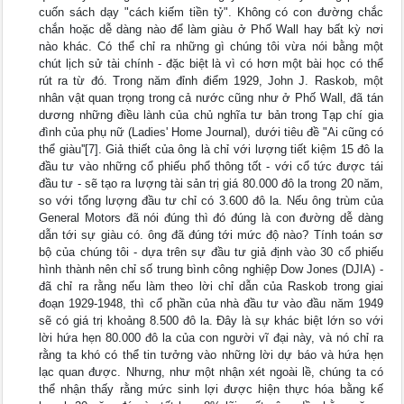
cuốn sách dạy "cách kiếm tiền tỷ". Không có con đường chắc
chắn hoặc dễ dàng nào để làm giàu ở Phố Wall hay bất kỳ nơi
nào khác. Có thể chỉ ra những gì chúng tôi vừa nói bằng một
chút lịch sử tài chính - đặc biệt là vì có hơn một bài học có thể
rút ra từ đó. Trong năm đỉnh điểm 1929, John J. Raskob, một
nhân vật quan trọng trong cả nước cũng như ở Phố Wall, đã tán
dương những điều lành của chủ nghĩa tư bản trong Tạp chí gia
đình của phụ nữ (Ladies' Home Journal), dưới tiêu đề "Ai cũng có
thể giàu''[7]. Giả thiết của ông là chỉ với lượng tiết kiệm 15 đô la
đầu tư vào những cổ phiếu phổ thông tốt - với cổ tức được tái
đầu tư - sẽ tạo ra lượng tài sản trị giá 80.000 đô la trong 20 năm,
so với tổng lượng đầu tư chỉ có 3.600 đô la. Nếu ông trùm của
General Motors đã nói đúng thì đó đúng là con đường dễ dàng
dẫn tới sự giàu có. ông đã đúng tới mức độ nào? Tính toán sơ
bộ của chúng tôi - dựa trên sự đầu tư giả định vào 30 cổ phiếu
hình thành nên chỉ số trung bình công nghiệp Dow Jones (DJIA) -
đã chỉ ra rằng nếu làm theo lời chỉ dẫn của Raskob trong giai
đoạn 1929-1948, thì cổ phần của nhà đầu tư vào đầu năm 1949
sẽ có giá trị khoảng 8.500 đô la. Đây là sự khác biệt lớn so với
lời hứa hẹn 80.000 đô la của con người vĩ đại này, và nó chỉ ra
rằng ta khó có thể tin tưởng vào những lời dự báo và hứa hẹn
lạc quan được. Nhưng, như một nhận xét ngoài lề, chúng ta có
thể nhận thấy rằng mức sinh lợi được hiện thực hóa bằng kế