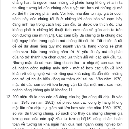
chẳng hạn, là người mua những cổ phiếu hàng không vì anh ta
tin rằng tương lai của chúng còn tuyệt vời hơn cả những gì mà
xu thế thị trường phản ánh. Với kiểu nhà đầu tư này, giá trị cuốn
sách này của chúng tôi là ở những lời cánh báo về cạm bẫy
đang rình rập trong cách tiếp cận đầu tư được ưa thích đó, chứ
không phải ở những kỹ thuật tích cực nào sẽ giúp anh ta trên
con đường của mình[14]. Các cạm bẫy đã chứng tỏ là chúng đặc
biệt nguy hiểm trong ngành mà chúng tôi nói tới. Tất nhiên là rất
dễ để dự đoán rằng quy mô ngành vận tải hàng không sẽ phát
triển vượt bậc trong những năm tới. Vì yếu tố này mà cổ phần
của nó trở thành lựa chọn được ưa thích đối với các quỹ đầu tư.
Nhưng mặc dù có mức tăng doanh thu - ở nhịp độ còn cao hơn
cả ngành công nghiệp máy tính - một tổ hợp các vấn đề khó
khăn về công nghệ và mở rộng quá khả năng đã dẫn đến những
con số lợi nhuận biến động và thậm chí tai hại. Vào năm 1970,
mặc dù các con số về lưu lượng vận tải đạt một mức cao mới,
ngành hàng không gây lỗ khoảng 11
200 triệu đô la cho các cổ đông của họ (họ cũng đã chịu lỗ vào
năm 1945 và năm 1961). cổ phiếu của các công ty hàng không
một lần nữa chịu sự giảm sút lớn hơn vào các năm 1969- 1970,
so với thị trường chung, sổ sách cho thấy cả những chuyên gia
lương cao của các quỹ đầu tư tương hỗ[15] cũng nhầm hoàn
toàn về tương lai khá ngắn hạn của một ngành công nghiệp lớn