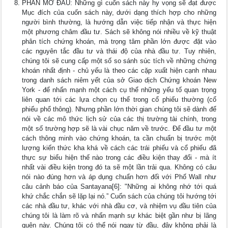
PHẦN MỞ ĐẦU: Những gì cuốn sách này hy vọng sẽ đạt được
Mục đích của cuốn sách này, dưới dạng thích hợp cho những
người bình thường, là hướng dẫn việc tiếp nhận và thực hiện
một phương châm đầu tư. Sách sẽ không nói nhiều về kỹ thuật
phân tích chứng khoán, mà trọng tâm phần lớn được đặt vào
các nguyên tắc đầu tư và thái độ của nhà đầu tư. Tuy nhiên,
chúng tôi sẽ cung cấp một số so sánh súc tích về những chứng
khoán nhất định - chủ yếu là theo các cặp xuất hiện cạnh nhau
trong danh sách niêm yết của sở Giao dịch Chứng khoán New
York - để nhấn mạnh một cách cụ thể những yếu tố quan trọng
liên quan tới các lựa chọn cụ thể trong cổ phiếu thường (cổ
phiếu phổ thông). Nhưng phần lớn thời gian chúng tôi sẽ dành để
nói về các mô thức lịch sử của các thị trường tài chính, trong
một số trường hợp sẽ là vài chục năm về trước. Để đầu tư một
cách thông minh vào chứng khoán, ta cần chuẩn bị trước một
lượng kiến thức kha khá về cách các trái phiếu và cổ phiếu đã
thực sự biểu hiện thế nào trong các điều kiện thay đổi - mà ít
nhất vài điều kiện trong đó ta sẽ một lần trải qua. Không có câu
nói nào đúng hơn và áp dụng chuẩn hơn đối với Phố Wall như
câu cảnh báo của Santayana[6]: "Những ai không nhớ tới quá
khứ chắc chắn sẽ lặp lại nó.” Cuốn sách của chúng tôi hướng tới
các nhà đầu tư, khác với nhà đầu cơ, và nhiệm vụ đầu tiên của
chúng tôi là làm rõ và nhấn mạnh sự khác biệt gần như bị lãng
quên này. Chúng tôi có thể nói ngay từ đầu, đây không phải là