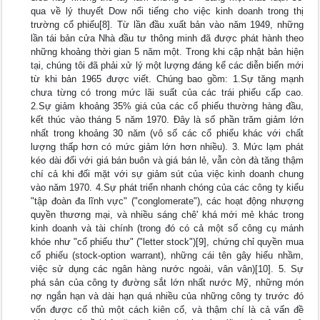
qua về lý thuyết Dow nổi tiếng cho việc kinh doanh trong thị
trường cổ phiếu[8]. Từ lần đầu xuất bản vào năm 1949, những
lần tái bản cửa Nhà đầu tư thông minh đã được phát hành theo
những khoảng thời gian 5 năm một. Trong khi cập nhật bản hiện
tại, chúng tôi đã phải xử lý một lượng đáng kể các diễn biến mới
từ khi bản 1965 được viết. Chúng bao gồm: 1.Sự tăng mạnh
chưa từng có trong mức lãi suất của các trái phiếu cấp cao.
2.Sự giảm khoảng 35% giá của các cổ phiếu thường hàng đầu,
kết thúc vào tháng 5 năm 1970. Đây là số phần trăm giảm lớn
nhất trong khoảng 30 năm (vô số các cổ phiếu khác với chất
lượng thấp hơn có mức giảm lớn hơn nhiều). 3. Mức lạm phát
kéo dài đối với giá bán buôn và giá bán lẻ, vẫn còn đà tăng thậm
chí cả khi đối mặt với sự giảm sút của việc kinh doanh chung
vào năm 1970. 4.Sự phát triển nhanh chóng của các công ty kiểu
"tập đoàn đa lĩnh vực" ("conglomerate"), các hoạt động nhượng
quyền thương mại, và nhiều sáng chê' khá mới mẻ khác trong
kinh doanh và tài chính (trong đó có cả một số công cụ mánh
khóe như "cổ phiếu thư" ("letter stock")[9], chứng chỉ quyền mua
cổ phiếu (stock-option warrant), những cái tên gây hiểu nhầm,
việc sử dụng các ngân hàng nước ngoài, vân vân)[10]. 5. Sự
phá sản của công ty đường sắt lớn nhất nước Mỹ, những món
nợ ngắn hạn và dài hạn quá nhiều của những công ty trước đó
vốn được cố thủ một cách kiên cố, và thậm chí là cả vấn đề