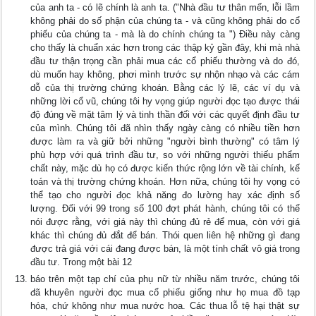
của anh ta - có lẽ chính là anh ta. ("Nhà đầu tư thân mến, lỗi lầm
không phải do số phận của chúng ta - và cũng không phải do cổ
phiếu của chúng ta - mà là do chính chúng ta ") Điều này càng
cho thấy là chuẩn xác hơn trong các thập kỷ gần đây, khi mà nhà
đầu tư thận trọng cần phải mua các cổ phiếu thường và do đó,
dù muốn hay không, phơi mình trước sự nhộn nhạo và các cám
dỗ của thị trường chứng khoán. Bằng các lý lẽ, các ví dụ và
những lời cổ vũ, chúng tôi hy vọng giúp người đọc tạo được thái
độ đúng về mặt tâm lý và tinh thần đối với các quyết định đầu tư
của mình. Chúng tôi đã nhìn thấy ngày càng có nhiều tiền hơn
được làm ra và giữ bởi những "người bình thường" có tâm lý
phù hợp với quá trình đầu tư, so với những người thiếu phẩm
chất này, mặc dù họ có được kiến thức rộng lớn về tài chính, kế
toán và thị trường chứng khoán. Hơn nữa, chúng tôi hy vọng có
thể tạo cho người đọc khả năng đo lường hay xác định số
lượng. Đối với 99 trong số 100 đợt phát hành, chúng tôi có thể
nói được rằng, với giá này thì chúng đủ rẻ để mua, còn với giá
khác thì chúng đủ đắt để bán. Thói quen liên hệ những gì đang
được trả giá với cái đang được bán, là một tính chất vô giá trong
đầu tư. Trong một bài 12
báo trên một tạp chí của phụ nữ từ nhiều năm trước, chúng tôi
đã khuyên người đọc mua cổ phiếu giống như họ mua đồ tạp
hóa, chứ không như mua nước hoa. Các thua lỗ tệ hại thật sự