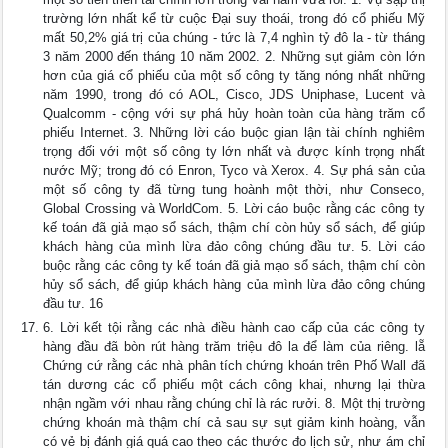
trường lớn nhất kể từ cuộc Đại suy thoái, trong đó cổ phiếu Mỹ
mất 50,2% giá trị của chúng - tức là 7,4 nghìn tỷ đô la - từ tháng
3 năm 2000 đến tháng 10 năm 2002. 2. Những sụt giảm còn lớn
hơn của giá cổ phiếu của một số công ty tăng nóng nhất những
năm 1990, trong đó có AOL, Cisco, JDS Uniphase, Lucent và
Qualcomm - cộng với sự phá hủy hoàn toàn của hàng trăm cổ
phiếu Internet. 3. Những lời cáo buộc gian lận tài chính nghiêm
trọng đối với một số công ty lớn nhất và được kính trọng nhất
nước Mỹ; trong đó có Enron, Tyco và Xerox. 4. Sự phá sản của
một số công ty đã từng tung hoành một thời, như Conseco,
Global Crossing và WorldCom. 5. Lời cáo buộc rằng các công ty
kế toán đã giả mạo sổ sách, thậm chí còn hủy sổ sách, để giúp
khách hàng của mình lừa đảo công chúng đầu tư. 5. Lời cáo
buộc rằng các công ty kế toán đã giả mạo sổ sách, thậm chí còn
hủy sổ sách, để giúp khách hàng của mình lừa đảo công chúng
đầu tư. 16
6. Lời kết tội rằng các nhà điều hành cao cấp của các công ty
hàng đầu đã bòn rút hàng trăm triệu đô la để làm của riêng. lẵ
Chứng cứ rằng các nhà phân tích chứng khoán trên Phố Wall đã
tán dương các cổ phiếu một cách công khai, nhưng lại thừa
nhận ngầm với nhau rằng chúng chỉ là rác rưởi. 8. Một thị trường
chứng khoán mà thậm chí cả sau sự sụt giảm kinh hoàng, vẫn
có vẻ bị đánh giá quá cao theo các thước đo lịch sử, như ám chỉ