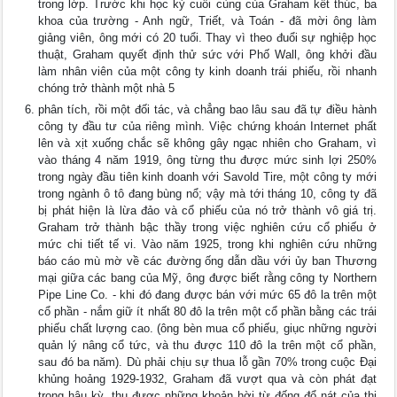
trong lớp. Trước khi học kỳ cuối cùng của Graham kết thúc, ba
khoa của trường - Anh ngữ, Triết, và Toán - đã mời ông làm
giảng viên, ông mới có 20 tuổi. Thay vì theo đuổi sự nghiệp học
thuật, Graham quyết định thử sức với Phố Wall, ông khởi đầu
làm nhân viên của một công ty kinh doanh trái phiếu, rồi nhanh
chóng trở thành một nhà 5
phân tích, rồi một đối tác, và chẳng bao lâu sau đã tự điều hành
công ty đầu tư của riêng mình. Việc chứng khoán Internet phất
lên và xịt xuống chắc sẽ không gây ngạc nhiên cho Graham, vì
vào tháng 4 năm 1919, ông từng thu được mức sinh lợi 250%
trong ngày đầu tiên kinh doanh với Savold Tire, một công ty mới
trong ngành ô tô đang bùng nổ; vậy mà tới tháng 10, công ty đã
bị phát hiện là lừa đảo và cổ phiếu của nó trở thành vô giá trị.
Graham trở thành bậc thầy trong việc nghiên cứu cổ phiếu ở
mức chi tiết tế vi. Vào năm 1925, trong khi nghiên cứu những
báo cáo mù mờ về các đường ống dẫn dầu với ủy ban Thương
mại giữa các bang của Mỹ, ông được biết rằng công ty Northern
Pipe Line Co. - khi đó đang được bán với mức 65 đô la trên một
cổ phần - nắm giữ ít nhất 80 đô la trên một cổ phần bằng các trái
phiếu chất lượng cao. (ông bèn mua cổ phiếu, giục những người
quản lý nâng cổ tức, và thu được 110 đô la trên một cổ phần,
sau đó ba năm). Dù phải chịu sự thua lỗ gần 70% trong cuộc Đại
khủng hoảng 1929-1932, Graham đã vượt qua và còn phát đạt
trong hậu kỳ, thu được những khoản hời từ đống đổ nát của thị