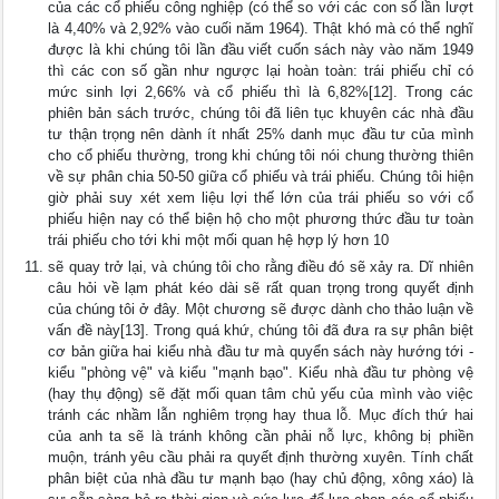
của các cổ phiếu công nghiệp (có thể so với các con số lần lượt
là 4,40% và 2,92% vào cuối năm 1964). Thật khó mà có thể nghĩ
được là khi chúng tôi lần đầu viết cuốn sách này vào năm 1949
thì các con số gần như ngược lại hoàn toàn: trái phiếu chỉ có
mức sinh lợi 2,66% và cổ phiếu thì là 6,82%[12]. Trong các
phiên bản sách trước, chúng tôi đã liên tục khuyên các nhà đầu
tư thận trọng nên dành ít nhất 25% danh mục đầu tư của mình
cho cổ phiếu thường, trong khi chúng tôi nói chung thường thiên
về sự phân chia 50-50 giữa cổ phiếu và trái phiếu. Chúng tôi hiện
giờ phải suy xét xem liệu lợi thế lớn của trái phiếu so với cổ
phiếu hiện nay có thể biện hộ cho một phương thức đầu tư toàn
trái phiếu cho tới khi một mối quan hệ hợp lý hơn 10
sẽ quay trở lại, và chúng tôi cho rằng điều đó sẽ xảy ra. Dĩ nhiên
câu hỏi về lạm phát kéo dài sẽ rất quan trọng trong quyết định
của chúng tôi ở đây. Một chương sẽ được dành cho thảo luận về
vấn đề này[13]. Trong quá khứ, chúng tôi đã đưa ra sự phân biệt
cơ bản giữa hai kiểu nhà đầu tư mà quyển sách này hướng tới -
kiểu "phòng vệ" và kiểu "mạnh bạo". Kiểu nhà đầu tư phòng vệ
(hay thụ động) sẽ đặt mối quan tâm chủ yếu của mình vào việc
tránh các nhầm lẫn nghiêm trọng hay thua lỗ. Mục đích thứ hai
của anh ta sẽ là tránh không cần phải nỗ lực, không bị phiền
muộn, tránh yêu cầu phải ra quyết định thường xuyên. Tính chất
phân biệt của nhà đầu tư mạnh bạo (hay chủ động, xông xáo) là