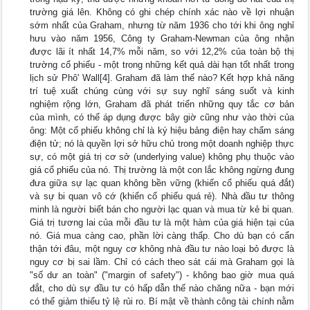
trường giá lên. Không có ghi chép chính xác nào về lợi nhuận
sớm nhất của Graham, nhưng từ năm 1936 cho tới khi ông nghỉ
hưu vào năm 1956, Công ty Graham-Newman của ông nhận
được lãi ít nhất 14,7% mỗi năm, so với 12,2% của toàn bộ thị
trường cổ phiếu - một trong những kết quả dài hạn tốt nhất trong
lịch sử Phô' Wall[4]. Graham đã làm thế nào? Kết hợp khả năng
trí tuệ xuất chúng cùng với sự suy nghĩ sáng suốt và kinh
nghiệm rộng lớn, Graham đã phát triển những quy tắc cơ bản
của mình, có thể áp dụng được bây giờ cũng như vào thời của
ông: Một cổ phiếu không chỉ là ký hiệu bảng điện hay chẩm sáng
điện tử; nó là quyền lợi sở hữu chủ trong một doanh nghiệp thực
sự, có một giá trị cơ sở (underlying value) không phụ thuộc vào
giá cổ phiếu của nó. Thị trường là một con lắc không ngừng đung
đưa giữa sự lạc quan không bền vững (khiến cổ phiếu quá đắt)
và sự bi quan vô cớ (khiến cổ phiếu quá rẻ). Nhà đầu tư thông
minh là người biết bán cho người lạc quan và mua từ kẻ bi quan.
Giá trị tương lai của mỗi đầu tư là một hàm của giá hiện tại của
nó. Giá mua càng cao, phần lời càng thấp. Cho dù bạn có cẩn
thận tới đâu, một nguy cơ không nhà đầu tư nào loại bỏ được là
nguy cơ bị sai lầm. Chỉ có cách theo sát cái mà Graham gọi là
"số dư an toàn" ("margin of safety") - không bao giờ mua quá
đắt, cho dù sự đầu tư có hấp dẫn thế nào chăng nữa - bạn mới
có thể giảm thiểu tỷ lệ rủi ro. Bí mật về thành công tài chính nằm