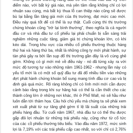
điểm nào, với bất kỳ giá nào, mà yên tâm rằng không chỉ có lợi
nhuận sau cùng, mà bất kỳ thua lỗ can thiệp nào cũng sẽ được
bù lại bằng lần tăng giá mới của thị trường, đạt mức cao mới.
Điều này quá tốt để có thể là sự thật. Cuối cùng thì thị trường
chứng khoán cũng "trở lại bình thường", theo nghĩa là cả người
đầu cơ và nhà đầu tư cổ phiếu lại phải chuẩn bị sẵn sàng trải
nghiệm những cuộc tăng, giảm giá trị chứng khoán lớn, có khi
kéo dài. Trong khu vực của nhiều cổ phiếu thường thuộc hàng
thứ hai và hàng thứ ba, nhất là những công ty mới phát hành, sự
tàn phá gây ra bởi lần sụp đổ thị trường gần đây là vô cùng ghê
gớm. Không có gì mới mẻ về điều này - nó đã từng xảy ra với
mức độ tương tự vào những năm 1961-1962 - nhưng lần này có
yếu tố mới là có một số quỹ đầu tư đã đổ nhiều tiền vào những
đợt phát hành chứng khoán bổ sung mang tính đầu cơ cao và bị
định giá quá mức. Rõ ràng không chỉ có lính mới mới cần được
cảnh báo rằng trong khi sự hăng hái có thể là cần thiết cho các
thành công lớn ở những nơi khác, thì ở Phố Wall, nó sẽ hầu như
luôn dẫn tới thảm họa. Câu hỏi chủ yếu mà chúng ta sẽ phải xem
xét xuất phát từ sự tăng ghê gớm tỉ lệ lãi suất của những trái
phiếu hàng đầu. Từ cuối năm 1967, nhà đầu tư có thể thu được
gấp đôi lợi nhuận từ những trái phiếu này, cũng như từ cổ tức
của các cồ phiếu thường tiêu biểu. Vào đầu năm 1972, mức sinh
lợi là 7,19% với các trái phiếu cấp cao nhất, so với chỉ có 2,76%