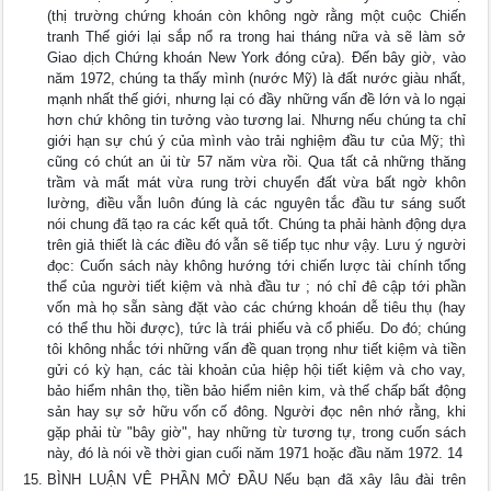
(thị trường chứng khoán còn không ngờ rằng một cuộc Chiến
tranh Thế giới lại sắp nổ ra trong hai tháng nữa và sẽ làm sở
Giao dịch Chứng khoán New York đóng cửa). Đến bây giờ, vào
năm 1972, chúng ta thấy mình (nước Mỹ) là đất nước giàu nhất,
mạnh nhất thế giới, nhưng lại có đầy những vấn đề lớn và lo ngại
hơn chứ không tin tưởng vào tương lai. Nhưng nếu chúng ta chỉ
giới hạn sự chú ý của mình vào trải nghiệm đầu tư của Mỹ; thì
cũng có chút an ủi từ 57 năm vừa rồi. Qua tất cả những thăng
trầm và mất mát vừa rung trời chuyển đất vừa bất ngờ khôn
lường, điều vẫn luôn đúng là các nguyên tắc đầu tư sáng suốt
nói chung đã tạo ra các kết quả tốt. Chúng ta phải hành động dựa
trên giả thiết là các điều đó vẫn sẽ tiếp tục như vậy. Lưu ý người
đọc: Cuốn sách này không hướng tới chiến lược tài chính tổng
thể của người tiết kiệm và nhà đầu tư ; nó chỉ đê cập tới phần
vốn mà họ sẵn sàng đặt vào các chứng khoán dễ tiêu thụ (hay
có thể thu hồi được), tức là trái phiếu và cổ phiếu. Do đó; chúng
tôi không nhắc tới những vấn đề quan trọng như tiết kiệm và tiền
gửi có kỳ hạn, các tài khoản của hiệp hội tiết kiệm và cho vay,
bảo hiểm nhân thọ, tiền bảo hiểm niên kim, và thế chấp bất động
sản hay sự sở hữu vốn cố đông. Người đọc nên nhớ rằng, khi
gặp phải từ "bây giờ", hay những từ tương tự, trong cuốn sách
này, đó là nói về thời gian cuối năm 1971 hoặc đầu năm 1972. 14
BÌNH LUẬN VÊ PHẦN MỞ ĐẦU Nếu bạn đã xây lâu đài trên