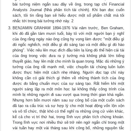
bài tưởng niệm ngắn sau đây về ông, trong tạp chí Financial
Analysts Journal (Nhà phân tích tài chính). Khi bạn đọc cuốn
sách, tôi tin rằng bạn sẽ hiểu được một số phẩm chất mà tôi
nhắc tới trong bài tưởng nhớ này. 2
BENJAMIN GRAHAM 1894-1976 Vài năm trước, Ben Graham,
khi đó đã gần tám mươi tuổi, bày tỏ với một người bạn ý nghĩ
của ông rằng ngày nào ông cũng hy vọng làm được "một điều gì
đó ngốc nghếch, một điều gì đó sáng tạo và một điều gì đó hào
phóng". Việc nêu lên mục đích đầu tiên lạ lùng đó thể hiện cái tài
của ông trong việc đưa ra ý tưởng mà không phải lớn tiếng
thuyết giáo, hay lên mặt cho mình là quan trọng. Mặc dù những ý
tưởng của ông rất mạnh mẽ, việc chuyển tải chúng luôn luôn
được thực hiện một cách nhẹ nhàng. Người đọc tạp chí này
không cần có giải thích gì thêm về những thành tích của ông
được đo bằng chuẩn mực của sự sáng tạo. Rất hiếm khi một
người sáng lập ra một môn học lại không thấy công trình của
mình bị những người đi sau vượt qua trong thời gian khá ngắn.
Nhưng hơn bốn mươi năm sau sự công bố của một cuốn sách
đã tạo ra cấu trúc và sự hợp lý cho một hoạt động vốn lộn xộn
và vô tổ chức, thật khó có thể nghĩ ra những ứng cử viên khác,
kể cả cho vị trí thứ hai, trong lĩnh vực phân tích chứng khoán.
Trong lĩnh vực nơi nhiều thứ sẽ trở nên ngớ ngẩn chỉ trong một
vài tuần hay một vài tháng sau khi công bố, những nguyên tắc