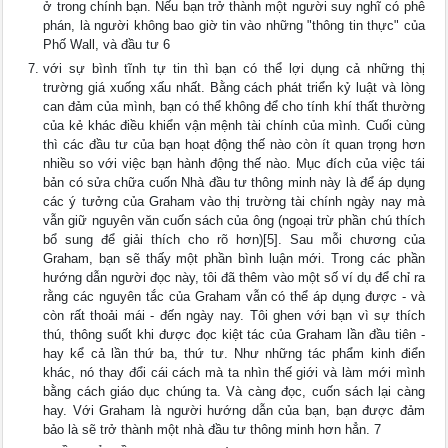
ở trong chính bạn. Nếu bạn trở thành một người suy nghĩ có phê
phán, là người không bao giờ tin vào những "thông tin thực" của
Phố Wall, và đầu tư 6
với sự bình tĩnh tự tin thì bạn có thể lợi dụng cả những thị
trường giá xuống xấu nhất. Bằng cách phát triển kỷ luật và lòng
can đảm của mình, bạn có thể không để cho tính khí thất thường
của kẻ khác điều khiển vận mệnh tài chính của mình. Cuối cùng
thì các đầu tư của bạn hoạt động thế nào còn ít quan trọng hơn
nhiều so với việc bạn hành động thế nào. Mục đích của việc tái
bản có sửa chữa cuốn Nhà đầu tư thông minh này là để áp dụng
các ý tưởng của Graham vào thị trường tài chính ngày nay mà
vẫn giữ nguyên văn cuốn sách của ông (ngoại trừ phần chú thích
bổ sung để giải thích cho rõ hơn)[5]. Sau mỗi chương của
Graham, bạn sẽ thấy một phần bình luận mới. Trong các phần
hướng dẫn người đọc này, tôi đã thêm vào một số ví dụ để chỉ ra
rằng các nguyên tắc của Graham vẫn có thể áp dụng được - và
còn rất thoải mái - đến ngày nay. Tôi ghen với bạn vì sự thích
thú, thông suốt khi được đọc kiệt tác của Graham lần đầu tiên -
hay kể cả lần thứ ba, thứ tư. Như những tác phẩm kinh điển
khác, nó thay đổi cái cách mà ta nhìn thế giới và làm mới mình
bằng cách giáo dục chúng ta. Và càng đọc, cuốn sách lại càng
hay. Với Graham là người hướng dẫn của bạn, bạn được đảm
bảo là sẽ trở thành một nhà đầu tư thông minh hơn hẳn. 7