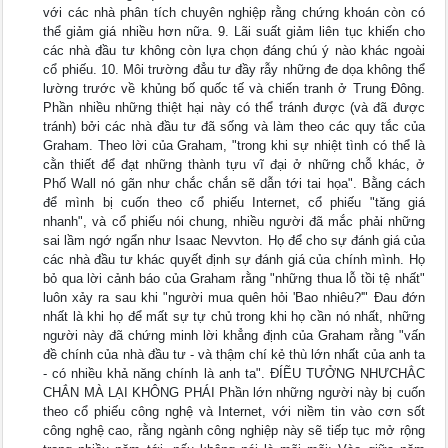
với các nhà phân tích chuyên nghiệp rằng chứng khoán còn có
thể giảm giá nhiều hơn nữa. 9. Lãi suất giảm liên tục khiến cho
các nhà đầu tư không còn lựa chọn đáng chú ý nào khác ngoài
cổ phiếu. 10. Môi trường đẳu tư đầy rẫy những đe dọa không thể
lường trước về khủng bố quốc tế và chiến tranh ở Trung Đông.
Phần nhiều những thiệt hại này có thể tránh được (và đã được
tránh) bởi các nhà đầu tư đã sống và làm theo các quy tắc của
Graham. Theo lời của Graham, "trong khi sự nhiệt tình có thể là
cằn thiết để đạt những thành tựu vĩ đại ở những chỗ khác, ở
Phố Wall nó gãn như chắc chắn sẽ dẫn tới tai họa". Bằng cách
để mình bị cuốn theo cổ phiếu Internet, cổ phiếu "tăng giá
nhanh", và cổ phiếu nói chung, nhiều người đã mắc phải những
sai lầm ngớ ngẩn như Isaac Nevvton. Họ để cho sự đánh giá của
các nhà đầu tư khác quyết định sự đánh giá của chính mình. Họ
bỏ qua lời cảnh báo của Graham rằng "những thua lỗ tồi tệ nhất"
luôn xảy ra sau khi "người mua quên hỏi 'Bao nhiêu?'" Đau đớn
nhất là khi họ để mất sự tự chủ trong khi họ cần nó nhất, những
người này đã chứng minh lời khẳng định của Graham rằng "vấn
đề chính của nhà đầu tư - và thậm chí kẻ thù lớn nhất của anh ta
- có nhiều khả năng chính là anh ta". ĐÍẼU TƯỞNG NHƯCHẲC
CHẮN MÀ LẠI KHÔNG PHÁI Phần lớn những người này bị cuốn
theo cổ phiếu công nghệ và Internet, với niềm tin vào cơn sốt
công nghệ cao, rằng ngành công nghiệp này sẽ tiếp tục mở rộng