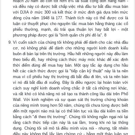
hoạch 20 năm đó còn tốt hơn 8% lãi suất cộng dồn hằng năm -
và điều này có được bất chấp việc nhà đầu tư bắt đầu mua bán
với DJIA ở mức 300 và kết thúc ở mức định giá dựa trên mức
đóng cửa năm 1948 là 177. Thành tích này có thể được coi là
luận cứ thuyết phục cho nguyên tắc mua bán hằng tháng các cổ
phiếu thường, mạnh, dù trải qua thuận lợi hay bất lợi - một
phương pháp được gọi là "bình quân chi phí đô la". 8
Vì cuốn sách của chúng tôi không phải để dành cho các nhà đầu
cơ, nó không phải để dành cho những người kinh doanh kiểu
buôn đi bán lại trên thị trường. Hầu hết những người này đều làm
theo biểu đồ, hay những cách thức máy móc khác để xác định
thời điểm đúng để mua hay bán. Một quy tắc áp dụng cho hầu
hết các cách thức được gọi là "tiếp cận kỹ thuật" này là ta nên
mua vì cổ phiếu hay thị trường đã bắt đầu đi lên, và ta nên bán
vì nó đã bắt đầu đi xuống. Đây là điều ngược lại hoàn toàn với
cách suy nghĩ kinh doanh vững chắc ở tất cả những nơi khác,
và rất khó có khả năng nó sẽ tạo ra thành công lâu dài trên Phố
Wall. Với kinh nghiệm và sự quan sát thị trường chứng khoán
của riêng mình trong hơn 50 năm, chúng tôi chưa từng được biết
đến một người nào mà lại có thể liên tục và lâu dài kiếm ra tiền
bằng cách "đi theo thị trường". Chúng tôi không ngần ngại nói lại
rằng cách thức tiếp cận này là sai lầm, trong khi nó lại thông
dụng. Chúng tôi sẽ mô tả điều mình vừa nói - nhưng, tất nhiên
điều này không thể lấy làm chứng cứ - bằng một thảo luận sơ