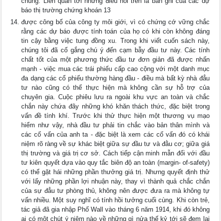
chung. Liên quan tới những điều nói trên là bản ghi của các dự
báo thị trường chứng khoán 13
được công bố của công ty môi giới, vì có chứng cớ vững chắc
rằng các dự báo được tính toán của họ có khi còn không đáng
tin cậy bằng việc tung đồng xu. Trong khi viết cuốn sách này,
chúng tôi đã cố gắng chú ý đến cạm bẫy đầu tư này. Các tính
chất tốt của một phương thức đầu tư đơn giản đã được nhấn
mạnh - việc mua các trái phiếu cấp cao cộng với một danh mục
đa dạng các cổ phiếu thường hàng đầu - điều mà bất kỳ nhà đẳu
tư nào cũng có thể thực hiện mà không cần sự hỗ trợ của
chuyên gia. Cuộc phiêu lưu ra ngoài khu vực an toàn và chắc
chắn này chứa đãy những khó khăn thách thức, đặc biệt trong
vấn đề tính khí. Trước khi thử thực hiện một thương vụ mạo
hiểm như vậy, nhà đầu tư phải tin chắc vào bản thân mình và
các cố vấn của anh ta - đặc biệt là xem các cố vấn đó có khái
niệm rõ ràng về sự khác biệt giữa sự đầu tư và đằu cơ; giữa giá
thị trường và giá trị cơ sở. Cách tiếp cận minh mẫn đối với đầu
tư kiên quyết dựa vào quy tắc biên độ an toàn (margin- of-safety)
có thể gặt hái những phần thưởng giá trị. Nhưng quyết định thử
với lấy những phần lợi nhuận này, thay vì thành quả chắc chắn
của sự đẳu tư phòng thủ, không nên được đưa ra mà không tự
vấn nhiều. Một suy nghĩ có tính hồi tưởng cuối cùng. Khi còn trẻ,
tác giả đã gia nhập Phố Wall vào tháng 6 năm 1914, khi đó không
ai có một chút ý niệm nào về những gì nửa thế kỷ tới sẽ đem lại