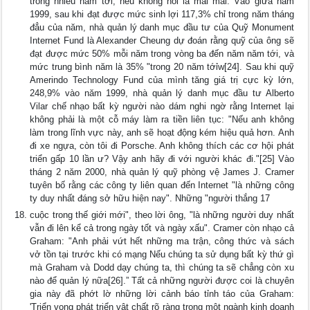
trong nhiều năm tới, nếu không nói là mãi mãi: Vào giữa năm
1999, sau khi đạt được mức sinh lợi 117,3% chỉ trong năm tháng
đẳu của năm, nhà quản lý danh mục đầu tư của Quỹ Monument
Internet Fund là Alexander Cheung dự đoán rằng quỹ của ông sẽ
đạt được mức 50% mỗi năm trong vòng ba đến năm năm tới, và
mức trung bình năm là 35% "trong 20 năm tớỉw[24]. Sau khi quỹ
Amerindo Technology Fund của mình tăng giá trị cực kỳ lớn,
248,9% vào năm 1999, nhà quản lý danh mục đầu tư Alberto
Vilar chế nhạo bất kỳ người nào dám nghi ngờ rằng Internet lại
không phải là một cỗ máy làm ra tiền liên tục: "Nếu anh không
làm trong lĩnh vực này, anh sẽ hoạt động kém hiệu quả hơn. Anh
đi xe ngựa, còn tôi đi Porsche. Anh không thích các cơ hội phát
triển gấp 10 lần ư? Vậy anh hãy đi với người khác đi."[25] Vào
tháng 2 năm 2000, nhà quản lý quỹ phòng vệ James J. Cramer
tuyên bố rằng các công ty liên quan đến Internet "là những công
ty duy nhất đáng sở hữu hiện nay". Những "người thắng 17
cuộc trong thế giới mới", theo lời ông, "là những người duy nhất
vẫn đi lên kể cả trong ngày tốt và ngày xấu". Cramer còn nhạo cả
Graham: "Anh phải vứt hết những ma trận, công thức và sách
vở tồn tại trước khi có mạng Nếu chúng ta sử dụng bất kỳ thứ gì
mà Graham và Dodd dạy chúng ta, thì chúng ta sẽ chẳng còn xu
nào để quản lý nữa[26].” Tất cả những người được coi là chuyên
gia này đã phớt lờ những lời cảnh báo tỉnh táo của Graham:
'Triển vọng phát triển vật chất rõ ràng trong một ngành kinh doanh