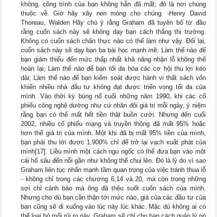
không, công trình của bạn không hẳn đã mất; đó là nơi chúng
thuộc về. Giờ hãy xây nen móng cho chúng. -Henry David
Thoreau, Walden Hãy chú ý rằng Graham đã tuyên bố từ đầu
rằng cuốn sách này sẽ không dạy bạn cách thắng thị trường.
Không có cuốn sách chân thực nào có thể làm như vậy. Đổi lại,
cuốn sách này sẽ dạy bạn ba bài học mạnh mẽ: Làm thế nào để
bạn giảm thiểu đến mức thấp nhất khả năng nhận lỗ không thể
hoàn lại; Làm thế nào để bạn tối đa hóa các cơ hội thu lợi kéo
dài; Làm thế nào để bạn kiểm soát được hành vi thất sách vốn
khiến nhiều nhà đắu tư không đạt được triển vọng tối đa của
mình. Vào thời kỳ bùng nổ cuối những năm 1990, khi các cổ
phiếu công nghệ dường như cứ nhân đôi giá trị mỗi ngày, ý niệm
rằng bạn có thể mất hết tiền thật buồn cười. Nhưng đến cuối
2002, nhiều cổ phiếu mạng và truyền thông đã mất 95% hoặc
hơn thế giá trị của mình. Một khi đã bị mất 95% tiền của mình,
bạn phải thu lời được 1.900% chỉ để trở lại vạch xuất phát của
mình[17]. Liều mình một cách ngu ngốc có thể đưa bạn vào một
cái hố sâu đến nỗi gần như không thể chui lên. Đó là lý do vì sao
Graham liên tục nhấn mạnh tầm quan trọng của việc tránh thua lỗ
- không chỉ trong các chương 6,14 và 20, mà còn trong những
sợi chỉ cảnh báo mà ông đã thêu suốt cuốn sách của mình.
Nhưng cho dù bạn cần thận tới mức nào, giá của các đầu tư của
bạn cũng sẽ đi xuống vào lúc này lúc khác. Mặc dù không ai có
thể loại bỏ mối rủi ro này, Graham sẽ chỉ cho bạn cách quản lý nó