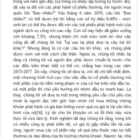
trong vài năm gần đây (và trong cả nhiều dịp tương tự trước đó),
đã xảy ra đối với các phát hành cổ phiếu thường, khi người mua
quên hỏi "Bao nhiêu?” Vào tháng 6 năm 1970, câu hỏi "Bao
nhiêu?" có thể được trả lời bằng con số kỳ diệu 9,40% - mức
sinh lợi có thể thu được đối với các trái phiếu phát hành mới của
ngành dịch vụ công ích cao cấp. Con số này hiện đã giảm xuống
còn khoảng 7,3%, nhưng thậm chí một mức sinh lợi như vậy
cũng đủ để chúng tôi hỏi 'Tại sao lại phải đưa ra câu trả lời
khác?" Nhưng đúng là có các câu trả lời khác, và chúng phải
được xem xét một cách cần thận. Ngoài ra, chúng tôi nhắc lại
rằng cả chúng tôi và người đọc phải được chuẩn bị trước cho
các điều kiện khác biệt có thể có; chẳng hạn trong các năm
1973-1977. Do vậy, chúng tôi sẽ đưa ra, với độ chi tiết nhất định,
một chương trình tích cực cho việc đầu tư cổ phiếu thường mà
một phần của nó nằm trong phạm vi của cả hai kiểu nhà đầu tư,
và một phần thì chủ yếu hướng tới nhóm đầu tư mạnh bạo. Lạ
thay, chúng tôi sẽ đưa ra một trong những yêu cằu chủ yếu của
mình là người đọc nên giới hạn mình chỉ mua những chứng
khoán phát hành có giá bán không vượt quá xa giá trị tài sản hữu
hình của nó[16]. Lý do cho lời khuyên có vẻ lỗi thời này vừa
thực tế vừa tâm lý. Kinh nghiệm đã dạy chúng tôi rằng, trong khi
có nhiều công ty phát triển tốt, có giá trị gấp nhiều lằn tài sản
ròng, người mua các cổ phần này sẽ quá phụ thuộc vào sự bất
thường và dao động của thị trường chứng khoán. Ngược lại, nhà