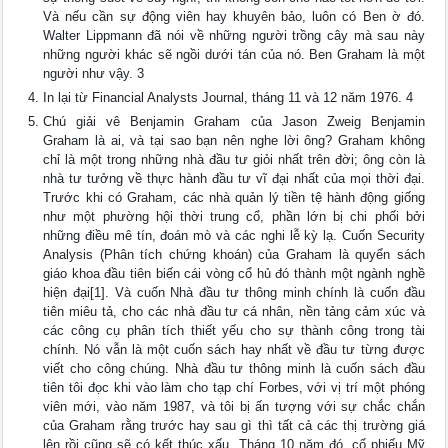
Và nếu cần sự động viên hay khuyên bảo, luôn có Ben ờ đó.
Walter Lippmann đã nói về những người trồng cây mà sau này
những người khác sẽ ngồi dưới tán của nó. Ben Graham là một
người như vậy. 3
In lại từ Financial Analysts Journal, tháng 11 và 12 năm 1976. 4
Chú giải vê Benjamin Graham của Jason Zweig Benjamin
Graham là ai, và tại sao bạn nên nghe lời ông? Graham không
chỉ là một trong những nhà đầu tư giỏi nhất trên đời; ông còn là
nhà tư tưởng về thực hành đầu tư vĩ đại nhất của mọi thời đại.
Trước khi có Graham, các nhà quản lý tiền tệ hành động giống
như một phường hội thời trung cổ, phần lớn bị chi phối bởi
những điều mê tín, đoán mò và các nghi lễ kỳ lạ. Cuốn Security
Analysis (Phân tích chứng khoán) của Graham là quyển sách
giáo khoa đầu tiên biến cái vòng cổ hủ đó thành một ngành nghề
hiện đại[1]. Và cuốn Nhà đầu tư thông minh chính là cuốn đầu
tiên miêu tả, cho các nhà đầu tư cá nhân, nền tảng cảm xúc và
các công cụ phân tích thiết yếu cho sự thành công trong tài
chính. Nó vẫn là một cuốn sách hay nhất về đầu tư từng được
viết cho công chúng. Nhà đầu tư thông minh là cuốn sách đầu
tiên tôi đọc khi vào làm cho tạp chí Forbes, với vị trí một phóng
viên mới, vào năm 1987, và tôi bị ấn tượng với sự chắc chắn
của Graham rằng trước hay sau gì thì tất cả các thị trường giá
lên rồi cũng sẽ có kết thúc xấu. Tháng 10 năm đó, cổ phiếu Mỹ