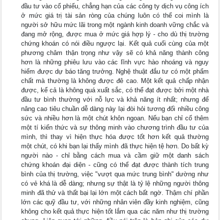
đầu tư vào cổ phiếu, chẳng hạn của các công ty dịch vụ công ích
ở mức giá trị tài sản ròng của chúng luôn có thể coi mình là
người sở hữu mức lãi trong một ngành kinh doanh vững chắc và
đang mở rộng, được mua ở mức giá hợp lý - cho dù thị trường
chứng khoán có nói điều ngược lại. Kết quả cuối cùng của một
phương châm thận trọng như vậy sẽ có khả năng thành công
hơn là những phiêu lưu vào các lĩnh vực hào nhoáng và nguy
hiểm được dự báo tăng trưởng. Nghệ thuật đắu tư có một phẩm
chất mà thường là không được đê cao. Một kết quả chấp nhận
được, kể cả là không quá xuất sắc, có thể đạt được bởi một nhà
đầu tư bình thường với nỗ lực và khả năng ít nhất; nhưng để
nâng cao tiêu chuần dễ dàng này lại đòi hỏi tương đối nhiều công
sức và nhiều hơn là một chút khôn ngoan. Nếu bạn chỉ cố thêm
một tí kiến thức và sự thông minh vào chương trình đầu tư của
mình, thì thay vì hiện thực hóa được tốt hơn kết quả thường
một chút, có khi bạn lại thấy mình đã thực hiện tệ hơn. Do bất kỳ
người nào - chỉ bằng cách mua và cầm giữ một danh sách
chứng khoán đại diện - cũng có thể đạt được thành tích trung
bình của thị trường, việc "vượt qua mức trung bình" dường như
có vẻ khá là dễ dàng; nhưng sự thật là tỷ lệ những người thông
minh đã thử và thất bại lại lớn một cách bất ngờ. Thậm chí phần
lớn các quỹ đầu tư, với những nhân viên đầy kinh nghiệm, cũng
không cho kết quả thực hiện tốt lắm qua các năm như thị trường