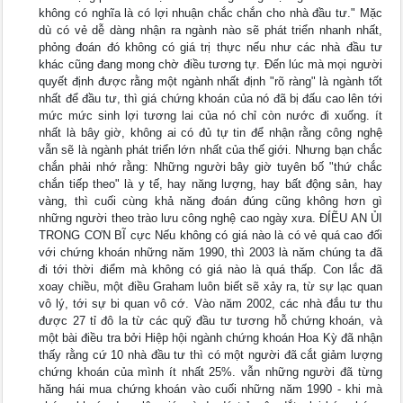
không có nghĩa là có lợi nhuận chắc chắn cho nhà đầu tư." Mặc
dù có vẻ dễ dàng nhận ra ngành nào sẽ phát triển nhanh nhất,
phỏng đoán đó không có giá trị thực nếu như các nhà đầu tư
khác cũng đang mong chờ điều tương tự. Đến lúc mà mọi người
quyết định được rằng một ngành nhất định "rõ ràng" là ngành tốt
nhất để đầu tư, thì giá chứng khoán của nó đã bị đấu cao lên tới
mức mức sinh lợi tương lai của nó chỉ còn nước đi xuống. ít
nhất là bây giờ, không ai có đủ tự tin để nhận rằng công nghệ
vẫn sẽ là ngành phát triển lớn nhất của thế giới. Nhưng bạn chắc
chắn phải nhớ rằng: Những người bây giờ tuyên bố "thứ chắc
chắn tiếp theo" là y tế, hay năng lượng, hay bất động sản, hay
vàng, thì cuối cùng khả năng đoán đúng cũng không hơn gì
những người theo trào lưu công nghệ cao ngày xưa. ĐÍẼU AN ỦI
TRONG CƠN BĨ cực Nếu không có giá nào là có vẻ quá cao đối
với chứng khoán những năm 1990, thì 2003 là năm chúng ta đã
đi tới thời điểm mà không có giá nào là quá thấp. Con lắc đã
xoay chiều, một điều Graham luôn biết sẽ xảy ra, từ sự lạc quan
vô lý, tới sự bi quan vô cớ. Vào năm 2002, các nhà đắu tư thu
được 27 tỉ đô la từ các quỹ đầu tư tương hỗ chứng khoán, và
một bài điều tra bởi Hiệp hội ngành chứng khoán Hoa Kỳ đã nhận
thấy rằng cứ 10 nhà đầu tư thì có một người đã cắt giảm lượng
chứng khoán của mình ít nhất 25%. vẫn những người đã từng
hăng hái mua chứng khoán vào cuối những năm 1990 - khi mà