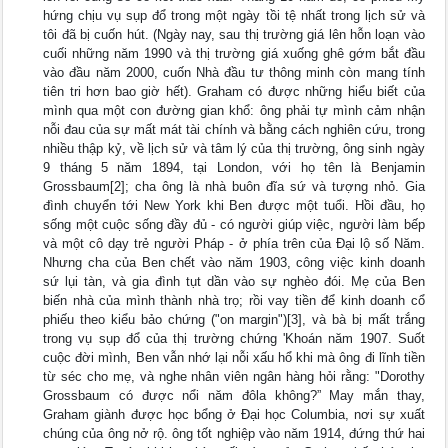
hứng chịu vụ sụp đổ trong một ngày tồi tệ nhất trong lịch sử và
tôi đã bị cuốn hút. (Ngày nay, sau thị trường giá lên hỗn loạn vào
cuối những năm 1990 và thị trường giá xuống ghê gớm bắt đầu
vào đầu năm 2000, cuốn Nhà đầu tư thông minh còn mang tính
tiên tri hơn bao giờ hết). Graham có được những hiểu biết của
mình qua một con đường gian khổ: ông phải tự mình cảm nhận
nỗi đau của sự mất mát tài chính và bằng cách nghiên cứu, trong
nhiều thập kỷ, về lịch sử và tâm lý của thị trường, ông sinh ngày
9 tháng 5 năm 1894, tại London, với họ tên là Benjamin
Grossbaum[2]; cha ông là nhà buôn đĩa sứ và tượng nhỏ. Gia
đình chuyển tới New York khi Ben được một tuổi. Hồi đầu, họ
sống một cuộc sống đầy đủ - có người giúp việc, người làm bếp
và một cô dạy trẻ người Pháp - ở phía trên của Đại lộ số Năm.
Nhưng cha của Ben chết vào năm 1903, công việc kinh doanh
sứ lụi tàn, và gia đình tụt dần vào sự nghèo đói. Mẹ của Ben
biến nhà của mình thành nhà trọ; rồi vay tiền để kinh doanh cổ
phiếu theo kiểu bảo chứng ("on margin")[3], và bà bị mất trắng
trong vụ sụp đổ của thị trường chứng 'Khoán năm 1907. Suốt
cuộc đời mình, Ben vẫn nhớ lại nỗi xấu hổ khi mà ông đi lĩnh tiền
từ séc cho mẹ, và nghe nhân viên ngân hàng hỏi rằng: "Dorothy
Grossbaum có được nổi năm đôla không?” May mắn thay,
Graham giành được học bổng ở Đại học Columbia, nơi sự xuất
chúng của ông nở rộ. ông tốt nghiệp vào năm 1914, đứng thứ hai