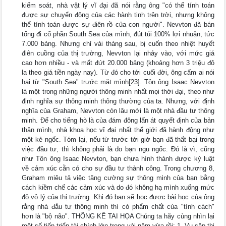
kiểm soát, nhà vật lý vĩ đại đã nói rằng ông "có thể tính toán
được sự chuyển động của các hành tinh trên trời, nhưng không
thể tính toán được sự điên rồ của con người". Nevvton đã bán
tống đi cổ phần South Sea của mình, đút túi 100% lợi nhuận, tức
7.000 bảng. Nhưng chỉ vài tháng sau, bị cuốn theo nhiệt huyết
điên cuồng của thị trường, Nevvton lại nhảy vào, với mức giá
cao hơn nhiều - và mất đứt 20.000 bảng (khoảng hơn 3 triệu đô
la theo giá tiền ngày nay). Từ đó cho tới cuối đời, ông cấm ai nói
hai từ "South Sea" trước mặt mình[23]. Tôn ông Isaac Nevvton
là một trong những người thông minh nhất mọi thời đại, theo như
định nghĩa sự thông minh thông thường của ta. Nhưng, với định
nghĩa của Graham, Nevvton còn lâu mới là một nhà đầu tư thông
minh. Để cho tiếng hò là của đám đông lấn át quyết định của bản
thân mình, nhà khoa học vĩ đại nhất thế giới đã hành động như
một kẻ ngốc. Tóm lại, nếu từ trước tới giờ bạn đã thất bại trong
việc đầu tư, thì không phải là do bạn ngu ngốc. Đó là vì, cũng
như Tôn ông Isaac Nevvton, bạn chưa hình thành được kỷ luật
về cảm xúc cằn có cho sự đầu tư thành công. Trong chương 8,
Graham miêu tả việc tăng cường sự thông minh của bạn bằng
cách kiềm chế các cảm xúc và do đó không hạ mình xuống mức
độ vô lý của thị trường. Khi đó bạn sẽ học được bài học của ông
rằng nhà đẳu tư thông minh thì có phẩm chất của "tính cách"
hơn là "bộ não". THÕNG KÊ TAI HỌA Chúng ta hãy cùng nhìn lại
một số tiến triển tài chính lớn trong vài năm vừa rồi: 1. Vụ sập thị