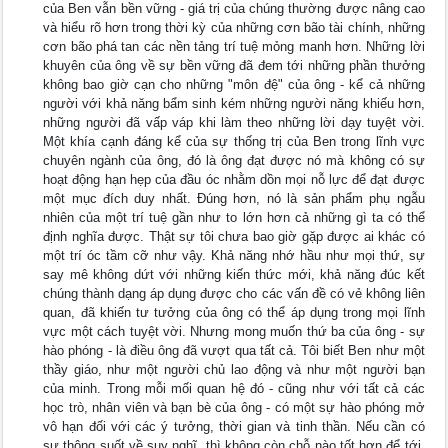
của Ben vẫn bền vững - giá trị của chúng thường được nâng cao
và hiểu rõ hơn trong thời kỳ của những cơn bão tài chính, những
cơn bão phá tan các nền tảng trí tuệ mỏng manh hơn. Những lời
khuyên của ông về sự bền vững đã đem tới những phần thưởng
không bao giờ cạn cho những "môn đệ" của ông - kể cả những
người với khả năng bẩm sinh kém những người năng khiếu hơn,
những người đã vấp váp khi làm theo những lời dạy tuyệt vời.
Một khía cạnh đáng kể của sự thống trị của Ben trong lĩnh vực
chuyên ngành của ông, đó là ông đạt được nó mà không có sự
hoạt động hạn hẹp của đầu óc nhằm dồn mọi nỗ lực để đạt được
một mục đích duy nhất. Đúng hơn, nó là sản phẩm phụ ngẫu
nhiên của một trí tuệ gần như to lớn hơn cả những gì ta có thể
định nghĩa được. Thật sự tôi chưa bao giờ gặp được ai khác có
một trí óc tầm cỡ như vậy. Khả năng nhớ hầu như mọi thứ, sự
say mê không dứt với những kiến thức mới, khả năng đúc kết
chúng thành dạng áp dụng được cho các vấn đề có vẻ không liên
quan, đã khiến tư tưởng của ông có thể áp dụng trong mọi lĩnh
vực một cách tuyệt vời. Nhưng mong muốn thứ ba của ông - sự
hào phóng - là điều ông đã vượt qua tất cả. Tôi biết Ben như một
thầy giáo, như một người chủ lao động và như một người bạn
của minh. Trong mỗi mối quan hệ đó - cũng như với tất cả các
học trò, nhân viên và bạn bè của ông - có một sự hào phóng mở
vô hạn đối với các ý tưởng, thời gian và tinh thần. Nếu cần có
sự thông suốt về suy nghĩ, thì không còn chỗ nào tốt hơn để tới.