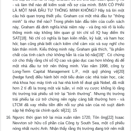
- và làm thế nào để kiểm soát nỗi sợ của mình. BẠN CÓ PHÁI
LÀ MỘT NHÀ ĐẦU TƯ THÔNG MINH KHÔNG? Hãy trả lời một
câu hỏi quan trọng thiết yếu. Graham coi một nhà đầu tư "thông
minh" là như thế nào? Trong phiên bản đắu tiên của cuốn sách
này, Graham đã định nghĩa khái niệm này - và ông nói rõ là kiểu
thông minh này không liên quan gì tới chỉ số IQ hay điểm thi
SAT[18]. Nó chỉ có nghĩa là bạn kiên nhẫn, kỷ luật, và ham học
hỏi; bạn cũng phải biết cách kiêm chế cảm xúc và suy nghĩ cho
bản thân mình. Kiểu thông minh này, Graham giải thích, "là phẩm
chất của tính cách chứ không hẳn là của bộ não[19]". Có chứng
cớ cho thấy rằng chỉ số IQ cao và giáo dục cao hơn không đủ để
một nhà đầu tư trở nên thông minh. Vào năm 1998, công ty
Long-Term Capital Management L.P., một quỹ phòng vệ[20]
(hedge fund) điều hành bởi một tiểu đoàn các nhà toán học, các
nhà khoa học máy tính và hai nhà kinh tế đoạt giải Nobel, đã mất
hơn 2 tỉ đồ la trong một vài tuần, vì một vụ cược khổng lò rằng
thị trường trái phiếu sẽ trở lại "bình thường". Nhưng thị trường
trái phiếu lại cứ trở chứng nên ngày càng bất thường hơn - và
LTCM đã vay nhiều tiền đến nỗi sự phá sản của nó suýt đánh
sập hệ thống tài chính quốc tế[21]. 15
Ngược thời gian trở lại mùa xuân năm 1720, Tôn ông[22] Isaac
Nevvton sở hữu cổ phần của Công ty South Sea, một cổ phiếu
nóng nhất nước Anh. Nhận thấy rằng thị trường đang trở nên mất