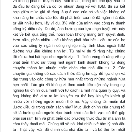
và không phải bí truyền này. Mặt khác, trong khi các quỹ đầu tư
đã đầu tư đáng kể và có lợi nhuận đáng kể với IBM, thì sự kết
hợp giữa mức giá rõ ràng là quá cao của nó và việc không có
khả năng tin chắc vào tốc độ phát triển của nó đã ngăn nhà đầu
tư đặt nhiều hơn, lấy ví dụ, 3% vốn của mình vào công ty thành
công kỳ diệu này. Do đó, ảnh hưởng của lựa chọn tuyệt vời này
xét về kết quả tổng thể, hoàn toàn không mang tính quyết định.
Hơn nữa, phần nhiều - nếu không phải hầu hết - đầu tư của họ
vào các công ty ngành công nghiệp máy tính khác ngoài IBM
dường như đều không sinh lợi. Từ hai ví dụ rõ ràng này, chúng
tôi rút ra hai bài học cho người đọc: 1. Triển vọng rõ ràng về sự
phát triển thực sự trong một ngành kinh doanh không tự động
chuyển thành lợi nhuận chắc chắn cho nhà đầu tư. 2. Các
chuyên gia không có các cách thức đáng tin cậy để lựa chọn và
tập trung vào các công ty hứa hẹn nhất trong những ngành hứa
hẹn nhất. Tác giả đã không đi theo cách tiếp cận này trong sự
nghiệp tài chính của mình với tư cách là một nhà quản lý quỹ, và
ông không thể đưa ra lời khuyên cụ thể hay khuyến khích gì
nhiều với những người muốn thử nó. Vậy chúng tôi muốn đạt
được điều gì trong cuốn sách này? Mục đích chính của chúng tôi
sẽ là hướng dẫn người đọc tránh khỏi các lĩnh vực có thể gặp
phải sai râm lớn và phát triển các phương thức đầu tư mà anh ta
cảm thấy thoải mái. Chúng tôi sẽ nói khá nhiều về tâm lý nhà đầu
tư. Thật vậy, vấn đề chính của nhà đầu tư - và kẻ thù lớn nhất