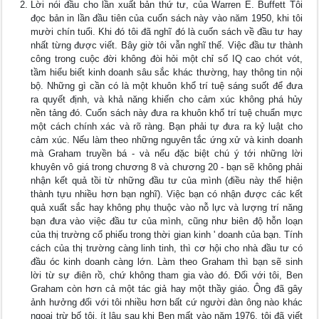
Lời nói đầu cho lần xuất bản thứ tư, của Warren E. Buffett Tôi
đọc bản in lần đầu tiên của cuốn sách này vào năm 1950, khi tôi
mười chín tuổi. Khi đó tôi đã nghĩ đó là cuốn sách về đầu tư hay
nhất từng được viết. Bây giờ tôi vẫn nghĩ thế. Việc đầu tư thành
công trong cuộc đời không đòi hỏi một chỉ số IQ cao chót vót,
tầm hiểu biết kinh doanh sâu sắc khác thường, hay thông tin nội
bộ. Những gì cần có là một khuôn khổ trí tuệ sáng suốt để đưa
ra quyết định, và khả năng khiến cho cảm xúc không phá hủy
nền tảng đó. Cuốn sách này đưa ra khuôn khổ trí tuệ chuẩn mực
một cách chính xác và rõ ràng. Bạn phải tự đưa ra kỷ luật cho
cảm xúc. Nếu làm theo những nguyên tắc ứng xử và kinh doanh
mà Graham truyền bá - và nếu đặc biệt chú ý tới những lời
khuyên vô giá trong chương 8 và chương 20 - bạn sẽ không phải
nhận kết quả tồi từ những đầu tư của mình (điều này thể hiện
thành tựu nhiều hơn bạn nghĩ). Việc bạn có nhận được các kết
quả xuất sắc hay không phụ thuộc vào nỗ lực và lượng trí năng
bạn đưa vào việc đầu tư của mình, cũng như biên độ hỗn loạn
của thị trường cổ phiếu trong thời gian kinh ' doanh của bạn. Tính
cách của thị trường càng linh tinh, thì cơ hội cho nhà đầu tư có
đầu óc kinh doanh càng lớn. Làm theo Graham thì bạn sẽ sinh
lời từ sự điên rồ, chứ không tham gia vào đó. Đối với tôi, Ben
Graham còn hơn cả một tác giả hay một thầy giáo. Ông đã gây
ảnh hưởng đối với tôi nhiều hơn bất cứ người đàn ông nào khác
ngoại trừ bố tôi. ít lâu sau khi Ben mất vào năm 1976, tôi đã viết