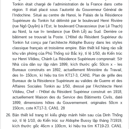
Tonkin était chargé de l’administration de la France dans cette
région. Il était placé sous l’autorité du Gouverneur Général de
l’Indochine. Situé au centre de Hanoi, le Palais de la Résidence
Supérieure du Tonkin fut délimité par le boulevard Henri Rivière
(rue Ngô Quyền) à l’Est, le boulevard Chavassieux (rue Lê Thạch)
au Nord, la rue In- tendance (rue Đinh Lễ) au Sud. Derrière ce
bâtiment se trouvait la Poste. L’Hôtel du Résident Supérieur du
Tonkin fut conçu par l’architecte Aldophe Bussy dans les styles
classique français et troisième empire. Bản thiết kế hàng rào sắt
khu văn phòng của Phủ Thống sứ Bắc kỳ, tỉ lệ 1/50, do Kiến trúc
sư Henri Vildieu, Chánh La Résidence Supérieure comprenait: Sở
Nhà cửa dân sự lập năm 1899, kích thước gốc 50cm x - les
Bureaux construits en 1892, actuellement Ministère du Travail,
des In- 150cm, kí hiệu tra tìm KT17-3, CAN1. Plan de grille des
Bureaux de la Résidence Supérieure au valides de Guerre et des
Affaires Sociales Tonkin au 1/50, dressé par l’Architecte Henri
Vildieu, Chef - l’Hôtel du Résident Supérieur construit en 1918,
actuellement Maison des du Service des Bâtiments Civils, daté
1899, dimensions hôtes du Gouvernement. originales 50cm x
150cm, cote KT17-3, CAN1. 28
Bản thiết kế trang trí kiểu ghép mảnh hiên sau của Dinh Thống
sứ, tỉ lệ 1/10, do Kiến trúc sư Aldophe Bussy lập tháng 7/1919,
kích thước gốc 46cm x 100cm, kí hiệu tra tìm KT19-23. CAN1.