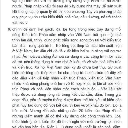
vật liệu mới đối với thị trường xây dựng Việt Nam lúc đó được
người Pháp nhập khẩu rồi sau đó xây dựng nhà máy để sản xuất
Hệ thống luật lệ quản lý đô thị kiểu phương Tây và phương pháp
quy phục vụ nhu cầu kiến thiết nhà cửa, cầu đường, nó trở thành
vật liệu 8
chính để dính kết gạch, đá, bê tông trong việc xây dựng mỗi
công Kiến trúc Pháp xâm nhập vào Việt Nam trải qua một quá
trình lâu dài, trình. cùng phát triển song song tồn tại với kiến trúc
bản địa. Trong quá trình - Bê tông cốt thép lần đầu tiên xuất hiện
ở Việt Nam, lúc đầu chỉ đó đã xuất hiện hai xu hướng trái ngược
nhau: Âu hoá và chống Âu hoá sử dụng ở các công trình lớn sau
đã trở nên thông dụng ở các nhà ở kiểu cả về văn hoá kiến trúc
và kiến trúc. Xã hội Việt Nam thời kỳ đó chưa biệt thự. Sự xuất
hiện bê tông cốt thép đem lại cho công trình kiến trúc có đầy đủ
các điều kiện để tiếp nhận kiến trúc Pháp, kiến trúc Việt Nam
nhiều khả năng phong phú hơn về tổ hợp khối. bị lấn át bởi kiến
trúc Pháp và phải đón nhận một cách bắt buộc. - Vật liệu sắt
thép được sử dụng rộng rãi trong kết cấu cầu, dầm, Trong giai
đoạn đầu, yếu tố truyền thống được thay thế bởi yếu tố kiến dàn
phát huy tác dụng đối với kết cấu vì kèo vượt khẩu độ lớn. Đó là
trúc mới. Nhưng đến đầu những năm 20 kiến trúc Pháp đã có
những điểm mạnh để có thể xây dựng các công trình lớn. Loại
thép hình (chữ I, biến đổi để thích nghi với môi trường tự nhiên
và văn hoá bản địa. Kiến U, L) dùng nhiều nhất là sàn nhà, dầm,