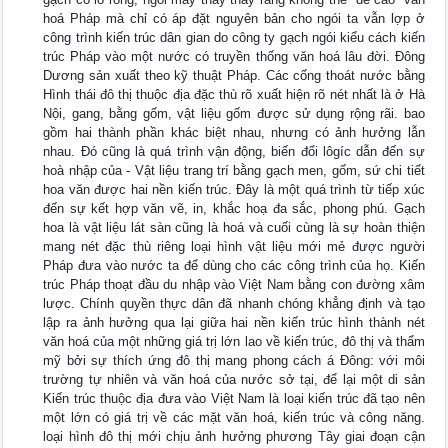
hoá Pháp mà chỉ có áp đặt nguyên bản cho ngói ta vẫn lợp ở
công trình kiến trúc dân gian do công ty gạch ngói kiểu cách kiến
trúc Pháp vào một nước có truyền thống văn hoá lâu đời. Đông
Dương sản xuất theo kỹ thuật Pháp. Các cống thoát nước bằng
Hình thái đô thị thuộc địa đặc thù rõ xuất hiện rõ nét nhất là ở Hà
Nội, gang, bằng gốm, vật liệu gốm được sử dụng rộng rãi. bao
gồm hai thành phần khác biệt nhau, nhưng có ảnh hưởng lẫn
nhau. Đó cũng là quá trình vận động, biến đổi lôgíc dẫn đến sự
hoà nhập của - Vật liệu trang trí bằng gạch men, gốm, sứ chi tiết
hoa văn được hai nền kiến trúc. Đây là một quá trình từ tiếp xúc
đến sự kết hợp văn vẽ, in, khắc hoạ đa sắc, phong phú. Gạch
hoa là vật liệu lát sàn cũng là hoá và cuối cùng là sự hoàn thiện
mang nét đặc thù riêng loại hình vật liệu mới mẻ được người
Pháp đưa vào nước ta để dùng cho các công trình của họ. Kiến
trúc Pháp thoạt đầu du nhập vào Việt Nam bằng con đường xâm
lược. Chính quyền thực dân đã nhanh chóng khẳng định và tạo
lập ra ảnh hưởng qua lại giữa hai nền kiến trúc hình thành nét
văn hoá của một những giá trị lớn lao về kiến trúc, đô thị và thẩm
mỹ bởi sự thích ứng đô thị mang phong cách á Đông: với môi
trường tự nhiên và văn hoá của nước sở tại, để lại một di sản
Kiến trúc thuộc địa đưa vào Việt Nam là loại kiến trúc đã tạo nên
một lớn có giá trị về các mặt văn hoá, kiến trúc và công năng.
loại hình đô thị mới chịu ảnh hưởng phương Tây giai đoạn cận