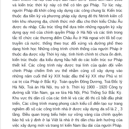
và kiến trúc thời kỳ này có thể có tên gọi Pháp. Từ lúc này,
người Pháp đã khởi công xây dựng các công chung là: Kiến trúc
thuộc địa tiền kỳ và phương pháp xây dựng đô thị Ntrình kiên cố
trên khu nhượng địa, chính thức mở đầu cho thời kiểu Châu Âu
được du nhập. Cấu trúc tổng thể dựa trên những nguyên kỳ xây
dựng quy mô của chính quyền Pháp ở Hà Nội và các tỉnh trong
tắc tổ chức các thương điếm Châu Âu ở Hải ngoại với lối bố cục
truyền cả nước. thống theo trục đối xứng và đường phố theo
dạng hình học Những công trình chính thống của người Pháp ở
thuộc địa được xây Thời kỳ này, tình hình chính trị chưa ổn định,
kiến trúc thuộc địa kiểu dựng hầu hết do các kiến trúc sư Pháp
thiết kế. Các công trình này được trại lính của quân đội viễn
chinh Pháp chiếm lĩnh ưu thế nhằm củng cố xây dựng vào
những năm cuối thế kỷ XIX hoặc đầu thế kỷ XX như Phủ vị trí
cai trị của Pháp ở Bắc Kỳ. Toàn quyền Đông Dương, Toà Đốc lý
Hà Nội, Toà án Hà Nội, trụ sở b. Thời kỳ 1900 - 1920 Công ty
đường sắt Vân Nam, ga xe lửa Hà Nội, Phủ Thống Sứ Bắc Kỳ.
Khu vực thị dân cũ của các tỉnh lẻ và các đô thị cũ bắt đầu phát
triển, Các công trình mang phong cách kiểu cổ điển tạo sự trang
nghiêm đồ sộ các công trình nhà ở được xây dựng đa số là 2 ¸ 3
tầng. Điều quan trọng biểu hiện sự vững vàng của chính quyền
bảo hộ và ý định ở lại Việt là nhà ở thị dân chịu ảnh hưởng của
việc xây dựng mới và trang trí kiến Nam lâu dài của người Pháp.