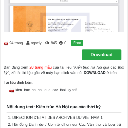
Free
94 trang
ngocly
845
0
Download
Bạn đang xem
20 trang mẫu
của tài liệu
"Kiến trúc Hà Nội qua các thời
kỳ"
, để tải tài liệu gốc về máy bạn click vào nút
DOWNLOAD
ở trên
Tài liệu đính kèm:
kien_truc_ha_noi_qua_cac_thoi_ky.pdf
Nội dung text: Kiến trúc Hà Nội qua các thời kỳ
DIRECTION D’ETAT DES ARCHIVES DU VIETNAM 1
Hội đồng Danh dự / Comité d’honneur Cục Văn thư và Lưu trữ