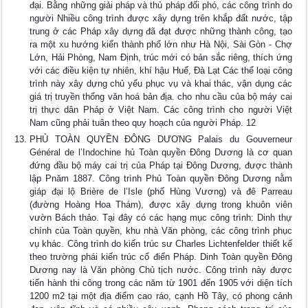
đại. Bằng những giải pháp và thủ pháp đối phó, các công trình do
người Nhiều công trình được xây dựng trên khắp đất nước, tập
trung ở các Pháp xây dựng đã đạt được những thành công, tạo
ra một xu hướng kiến thành phố lớn như Hà Nội, Sài Gòn - Chợ
Lớn, Hải Phòng, Nam Định, trúc mới có bản sắc riêng, thích ứng
với các điều kiện tự nhiên, khí hậu Huế, Đà Lạt Các thể loại công
trình này xây dựng chủ yếu phục vụ và khai thác, vận dụng các
giá trị truyền thống văn hoá bản địa. cho nhu cầu của bộ máy cai
trị thực dân Pháp ở Việt Nam. Các công trình cho người Việt
Nam cũng phải tuân theo quy hoạch của người Pháp. 12
PHỦ TOÀN QUYỀN ĐÔNG DƯƠNG Palais du Gouverneur
Général de l’Indochine hủ Toàn quyền Đông Dương là cơ quan
đứng đầu bộ máy cai trị của Pháp tại Đông Dương, được thành
lập Pnăm 1887. Công trình Phủ Toàn quyền Đông Dương nằm
giáp đại lộ Brière de l’Isle (phố Hùng Vương) và đê Parreau
(đường Hoàng Hoa Thám), được xây dựng trong khuôn viên
vườn Bách thảo. Tại đây có các hạng mục công trình: Dinh thự
chính của Toàn quyền, khu nhà Văn phòng, các công trình phục
vụ khác. Công trình do kiến trúc sư Charles Lichtenfelder thiết kế
theo trường phái kiến trúc cổ điển Pháp. Dinh Toàn quyền Đông
Dương nay là Văn phòng Chủ tịch nước. Công trình này được
tiến hành thi công trong các năm từ 1901 đến 1905 với diện tích
1200 m2 tại một địa điểm cao ráo, cạnh Hồ Tây, có phong cảnh