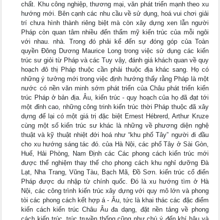
chất. Khu công nghiệp, thương mại, văn phát triển mạnh theo xu
hướng mới. Bên cạnh các nhu cầu về sử dụng, hoá vui chơi giải
trí chưa hình thành riêng biệt mà còn xây dựng xen lẫn người
Pháp còn quan tâm nhiều đến thẩm mỹ kiến trúc của mỗi ngôi
với nhau. nhà. Trong đó phải kể đến sự đóng góp của Toàn
quyền Đông Dương Maurice Long trong việc sử dụng các kiến
trúc sư giỏi từ Pháp và các Tuy vậy, đánh giá khách quan về quy
hoạch đô thị Pháp thuộc cần phải thuộc địa khác sang. Họ có
những ý tưởng mới trong việc định hướng thấy rằng Pháp là một
nước có nền văn minh sớm phát triển của Châu phát triển kiến
trúc Pháp ở bản địa. Âu, kiến trúc - quy hoạch của họ đã đạt tới
một đỉnh cao, những công trinh kiến trúc thời Pháp thuộc đã xây
dựng để lại có một giá trị đặc biệt Ernest Hébrerd, Arthur Kruze
cùng một số kiến trúc sư khác là những về phương diện nghệ
thuật và kỹ thuật nhiệt đới hoá như “khu phố Tây” người đi đầu
cho xu hướng sáng tác đó. của Hà Nội, các phố Tây ở Sài Gòn,
Huế, Hải Phòng, Nam Định các Các phong cách kiến trúc mới
được thể nghiệm thay thế cho phong cách khu nghỉ dưỡng Đà
Lạt, Nha Trang, Vũng Tàu, Bạch Mã, Đồ Sơn. kiến trúc cổ điển
Pháp được du nhập từ chính quốc. Đó là xu hướng tìm ở Hà
Nội, các công trình kiến trúc xây dựng với quy mô lớn và phong
tòi các phong cách kết hợp á - Âu, tức là khai thác các đặc điểm
kiến cách kiến trúc Châu Âu đa dạng, đặt nền tảng về phong
cách kiến trúc, trúc truyền thống cũng như chú ý đến khí hậu và