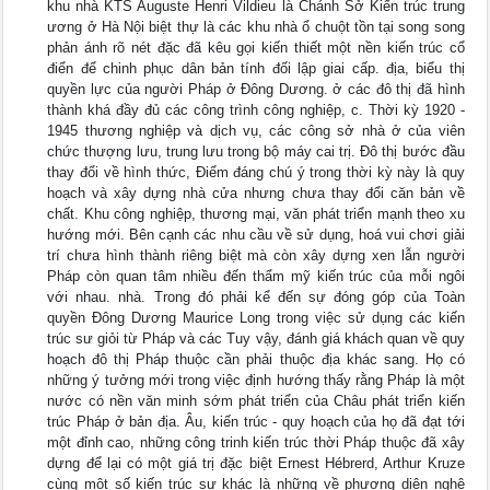
khu nhà KTS Auguste Henri Vildieu là Chánh Sở Kiến trúc trung
ương ở Hà Nội biệt thự là các khu nhà ổ chuột tồn tại song song
phản ánh rõ nét đặc đã kêu gọi kiến thiết một nền kiến trúc cổ
điển để chinh phục dân bản tính đối lập giai cấp. địa, biểu thị
quyền lực của người Pháp ở Đông Dương. ở các đô thị đã hình
thành khá đầy đủ các công trình công nghiệp, c. Thời kỳ 1920 -
1945 thương nghiệp và dịch vụ, các công sở nhà ở của viên
chức thượng lưu, trung lưu trong bộ máy cai trị. Đô thị bước đầu
thay đổi về hình thức, Điểm đáng chú ý trong thời kỳ này là quy
hoạch và xây dựng nhà cửa nhưng chưa thay đổi căn bản về
chất. Khu công nghiệp, thương mại, văn phát triển mạnh theo xu
hướng mới. Bên cạnh các nhu cầu về sử dụng, hoá vui chơi giải
trí chưa hình thành riêng biệt mà còn xây dựng xen lẫn người
Pháp còn quan tâm nhiều đến thẩm mỹ kiến trúc của mỗi ngôi
với nhau. nhà. Trong đó phải kể đến sự đóng góp của Toàn
quyền Đông Dương Maurice Long trong việc sử dụng các kiến
trúc sư giỏi từ Pháp và các Tuy vậy, đánh giá khách quan về quy
hoạch đô thị Pháp thuộc cần phải thuộc địa khác sang. Họ có
những ý tưởng mới trong việc định hướng thấy rằng Pháp là một
nước có nền văn minh sớm phát triển của Châu phát triển kiến
trúc Pháp ở bản địa. Âu, kiến trúc - quy hoạch của họ đã đạt tới
một đỉnh cao, những công trinh kiến trúc thời Pháp thuộc đã xây
dựng để lại có một giá trị đặc biệt Ernest Hébrerd, Arthur Kruze
cùng một số kiến trúc sư khác là những về phương diện nghệ