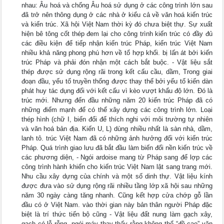
nhau: Âu hoá và chống Âu hoá sử dụng ở các công trình lớn sau
đã trở nên thông dụng ở các nhà ở kiểu cả về văn hoá kiến trúc
và kiến trúc. Xã hội Việt Nam thời kỳ đó chưa biệt thự. Sự xuất
hiện bê tông cốt thép đem lại cho công trình kiến trúc có đầy đủ
các điều kiện để tiếp nhận kiến trúc Pháp, kiến trúc Việt Nam
nhiều khả năng phong phú hơn về tổ hợp khối. bị lấn át bởi kiến
trúc Pháp và phải đón nhận một cách bắt buộc. - Vật liệu sắt
thép được sử dụng rộng rãi trong kết cấu cầu, dầm, Trong giai
đoạn đầu, yếu tố truyền thống được thay thế bởi yếu tố kiến dàn
phát huy tác dụng đối với kết cấu vì kèo vượt khẩu độ lớn. Đó là
trúc mới. Nhưng đến đầu những năm 20 kiến trúc Pháp đã có
những điểm mạnh để có thể xây dựng các công trình lớn. Loại
thép hình (chữ I, biến đổi để thích nghi với môi trường tự nhiên
và văn hoá bản địa. Kiến U, L) dùng nhiều nhất là sàn nhà, dầm,
lanh tô. trúc Việt Nam đã có những ảnh hưởng đối với kiến trúc
Pháp. Quá trình giao lưu đã bắt đầu làm biến đổi nền kiến trúc về
các phương diện, - Ngói ardoise mang từ Pháp sang để lợp các
công trình hành khiến cho kiến trúc Việt Nam lật sang trang mới.
Nhu cầu xây dựng của chính và một số dinh thự. Vật liệu kính
được đưa vào sử dụng rộng rãi nhiều tầng lớp xã hội sau những
năm 30 ngày càng tăng nhanh. Cũng kết hợp cửa chớp gỗ lần
đầu có ở Việt Nam. vào thời gian này bản thân người Pháp đặc
biệt là trí thức tiến bộ cũng - Vật liệu đất nung làm gạch xây,
gạch có lỗ rỗng, ngói máy thay thấy rằng không thể “đề cao” văn