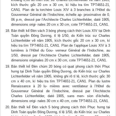
kích thước gốc 20 cm x 30 cm, kí hiệu tra tìm TPT4651-21,
CAN1. Plan de la torchère Louis XIV à 3 branches à l’Hôtel du
Gouverneur Général de l’Indochine, échelle ap- proximative de 0,
06 p.m, dressé par l’Architecte Charles Lichtenfelder, daté 1905,
dimensions origi- nales 20 cm x 30 cm, cote TPT4651-21, CAN1.
Bản thiết kế Đèn vách 3 bóng phong cách thời Louis XIV tại Dinh
Toàn quyền Đông Dương, tỉ lệ 1/50, do Kiến trúc sư Charles
Lichtenfelder vẽ năm 1905, kích thước gốc 20 cm x 30 cm, kí
hiệu tra tìm TPT4651-21, CAN1. Plan de l’applique Louis XIV à 3
lumières à l’Hôtel du Gou- verneur Général de l’Indochine, au
1/50, dressé par l’Architecte Charles Lichtenfelder, daté 1905,
dimensions originales 20 cm x 30 cm, cote TPT4651-21, CAN1.
Bản thiết kế Đèn chùm 20 bóng có quạt phong cách thời Phục
hưng tại Dinh Toàn quyền Đông Dương, do Kiến trúc sư Charles
Lichtenfelder vẽ năm 1905, không ghi rõ tỉ lệ, kích thước gốc 30
cm x 40 cm, kí hiệu tra tìm TPT4651-21, CAN1. Plan du lustre
Renaissance à 20 lu- mières avec ventilateur à l’Hôtel du
Gouverneur Général de l’Indochine, dressé par l’Architecte
Charles Lichtenfelder, daté 1905, sans men- sion d’échelle,
dimensions origi- nales 30 cm x 40 cm, cote TPT4651-21, CAN1.
Bản thiết kế Đèn vách 5 bóng phong cách thời Phục hưng tại
Dinh Toàn quyền Đông Dương, tỉ lệ 1/50, do Kiến trúc sư Charles