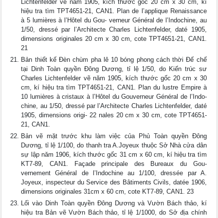
Lichtenfelder vẽ năm 1905, kích thước gốc 20 cm x 30 cm, kí
hiệu tra tìm TPT4651-21, CAN1. Plan de l’applique Renaissance
à 5 lumières à l’Hôtel du Gou- verneur Général de l’Indochine, au
1/50, dressé par l’Architecte Charles Lichtenfelder, daté 1905,
dimensions originales 20 cm x 30 cm, cote TPT4651-21, CAN1.
21
Bản thiết kế Đèn chùm pha lê 10 bóng phong cách thời Đế chế
tại Dinh Toàn quyền Đông Dương, tỉ lệ 1/50, do Kiến trúc sư
Charles Lichtenfelder vẽ năm 1905, kích thước gốc 20 cm x 30
cm, kí hiệu tra tìm TPT4651-21, CAN1. Plan du lustre Empire à
10 lumières à cristaux à l’Hôtel du Gouverneur Général de l’Indo-
chine, au 1/50, dressé par l’Architecte Charles Lichtenfelder, daté
1905, dimensions origi- 22 nales 20 cm x 30 cm, cote TPT4651-
21, CAN1.
Bản vẽ mặt trước khu làm việc của Phủ Toàn quyền Đông
Dương, tỉ lệ 1/100, do thanh tra A.Joyeux thuộc Sở Nhà cửa dân
sự lập năm 1906, kích thước gốc 31 cm x 60 cm, kí hiệu tra tìm
KT7-89, CAN1. Façade principale des Bureaux du Gou-
vernement Général de l’Indochine au 1/100, dressée par A.
Joyeux, inspecteur du Service des Bâtiments Civils, datée 1906,
dimensions originales 31cm x 60 cm, cote KT7-89, CAN1. 23
Lối vào Dinh Toàn quyền Đông Dương và Vườn Bách thảo, kí
hiệu tra Bản vẽ Vườn Bách thảo, tỉ lệ 1/1000, do Sở địa chính