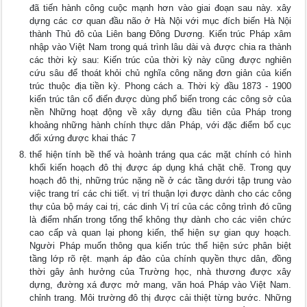
đã tiến hành công cuộc mạnh hơn vào giai đoạn sau này. xây
dựng các cơ quan đầu não ở Hà Nội với mục đích biến Hà Nội
thành Thủ đô của Liên bang Đông Dương. Kiến trúc Pháp xâm
nhập vào Việt Nam trong quá trình lâu dài và được chia ra thành
các thời kỳ sau: Kiến trúc của thời kỳ này cũng được nghiên
cứu sâu để thoát khỏi chủ nghĩa công năng đơn giản của kiến
trúc thuộc địa tiền kỳ. Phong cách a. Thời kỳ đầu 1873 - 1900
kiến trúc tân cổ điển được dùng phổ biến trong các công sở của
nền Những hoạt động về xây dựng đầu tiên của Pháp trong
khoảng những hành chính thực dân Pháp, với đặc điểm bố cục
đối xứng được khai thác 7
thể hiện tính bề thế và hoành tráng qua các mặt chính có hình
khối kiến hoạch đô thị được áp dụng khá chặt chẽ. Trong quy
hoạch đô thị, những trúc nặng nề ở các tầng dưới tập trung vào
việc trang trí các chi tiết. vị trí thuận lợi được dành cho các công
thự của bộ máy cai trị, các dinh Vị trí của các công trình đó cũng
là điểm nhấn trong tổng thể không thự dành cho các viên chức
cao cấp và quan lại phong kiến, thể hiện sự gian quy hoạch.
Người Pháp muốn thông qua kiến trúc thể hiện sức phân biệt
tầng lớp rõ rệt. mạnh áp đảo của chính quyền thực dân, đồng
thời gây ảnh hưởng của Trường học, nhà thương được xây
dựng, đường xá được mở mang, văn hoá Pháp vào Việt Nam.
chỉnh trang. Môi trường đô thị được cải thiệt từng bước. Những