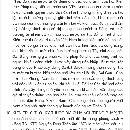
Pháp đưa vào nước ta để dùng cho các công trình của họ. Kiến
trúc Pháp thoạt đầu du nhập vào Việt Nam bằng con đường xâm
lược. Chính quyền thực dân đã nhanh chóng khẳng định và tạo
lập ra ảnh hưởng qua lại giữa hai nền kiến trúc hình thành nét
văn hoá của một những giá trị lớn lao về kiến trúc, đô thị và thẩm
mỹ bởi sự thích ứng đô thị mang phong cách á Đông: với môi
trường tự nhiên và văn hoá của nước sở tại, để lại một di sản
Kiến trúc thuộc địa đưa vào Việt Nam là loại kiến trúc đã tạo nên
một lớn có giá trị về các mặt văn hoá, kiến trúc và công năng.
loại hình đô thị mới chịu ảnh hưởng phương Tây giai đoạn cận
đại. Bằng những giải pháp và thủ pháp đối phó, các công trình do
người Nhiều công trình được xây dựng trên khắp đất nước, tập
trung ở các Pháp xây dựng đã đạt được những thành công, tạo
ra một xu hướng kiến thành phố lớn như Hà Nội, Sài Gòn - Chợ
Lớn, Hải Phòng, Nam Định, trúc mới có bản sắc riêng, thích ứng
với các điều kiện tự nhiên, khí hậu Huế, Đà Lạt Các thể loại công
trình này xây dựng chủ yếu phục vụ và khai thác, vận dụng các
giá trị truyền thống văn hoá bản địa. cho nhu cầu của bộ máy cai
trị thực dân Pháp ở Việt Nam. Các công trình cho người Việt
Nam cũng phải tuân theo quy hoạch của người Pháp. 9
KIẾN TRÚC THỜI KỲ THUỘC ĐỊA Ở HÀ NỘI (TIÉNG PHÁP) Từ
hình ảnh châu âu thu nhỏ đến một đô thị mang phong cách Á
đông TS. KTS Nguyễn Đình Toàn ăm 1873 là mốc đánh dấu sự
xâm chiếm Hà Nội của thực dân năm 1873 -1880 đến năm 1900