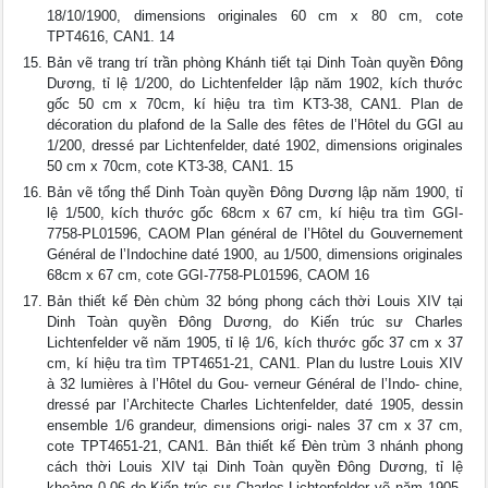
18/10/1900, dimensions originales 60 cm x 80 cm, cote
TPT4616, CAN1. 14
Bản vẽ trang trí trần phòng Khánh tiết tại Dinh Toàn quyền Đông
Dương, tỉ lệ 1/200, do Lichtenfelder lập năm 1902, kích thước
gốc 50 cm x 70cm, kí hiệu tra tìm KT3-38, CAN1. Plan de
décoration du plafond de la Salle des fêtes de l’Hôtel du GGI au
1/200, dressé par Lichtenfelder, daté 1902, dimensions originales
50 cm x 70cm, cote KT3-38, CAN1. 15
Bản vẽ tổng thể Dinh Toàn quyền Đông Dương lập năm 1900, tỉ
lệ 1/500, kích thước gốc 68cm x 67 cm, kí hiệu tra tìm GGI-
7758-PL01596, CAOM Plan général de l’Hôtel du Gouvernement
Général de l’Indochine daté 1900, au 1/500, dimensions originales
68cm x 67 cm, cote GGI-7758-PL01596, CAOM 16
Bản thiết kế Đèn chùm 32 bóng phong cách thời Louis XIV tại
Dinh Toàn quyền Đông Dương, do Kiến trúc sư Charles
Lichtenfelder vẽ năm 1905, tỉ lệ 1/6, kích thước gốc 37 cm x 37
cm, kí hiệu tra tìm TPT4651-21, CAN1. Plan du lustre Louis XIV
à 32 lumières à l’Hôtel du Gou- verneur Général de l’Indo- chine,
dressé par l’Architecte Charles Lichtenfelder, daté 1905, dessin
ensemble 1/6 grandeur, dimensions origi- nales 37 cm x 37 cm,
cote TPT4651-21, CAN1. Bản thiết kế Đèn trùm 3 nhánh phong
cách thời Louis XIV tại Dinh Toàn quyền Đông Dương, tỉ lệ
khoảng 0,06 do Kiến trúc sư Charles Lichtenfelder vẽ năm 1905,