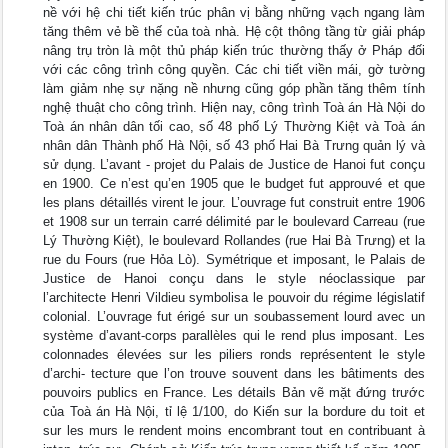
nề với hệ chi tiết kiến trúc phân vị bằng những vạch ngang làm
tăng thêm vẻ bề thế của toà nhà. Hệ cột thông tầng từ giải pháp
nâng trụ tròn là một thủ pháp kiến trúc thường thấy ở Pháp đối
với các công trình công quyền. Các chi tiết viền mái, gờ tường
làm giảm nhẹ sự nặng nề nhưng cũng góp phần tăng thêm tính
nghệ thuật cho công trình. Hiện nay, công trình Toà án Hà Nội do
Toà án nhân dân tối cao, số 48 phố Lý Thường Kiệt và Toà án
nhân dân Thành phố Hà Nội, số 43 phố Hai Bà Trưng quản lý và
sử dụng. L’avant - projet du Palais de Justice de Hanoi fut conçu
en 1900. Ce n’est qu’en 1905 que le budget fut approuvé et que
les plans détaillés virent le jour. L’ouvrage fut construit entre 1906
et 1908 sur un terrain carré délimité par le boulevard Carreau (rue
Lý Thường Kiệt), le boulevard Rollandes (rue Hai Bà Trưng) et la
rue du Fours (rue Hỏa Lò). Symétrique et imposant, le Palais de
Justice de Hanoi conçu dans le style néoclassique par
l’architecte Henri Vildieu symbolisa le pouvoir du régime législatif
colonial. L’ouvrage fut érigé sur un soubassement lourd avec un
système d’avant-corps parallèles qui le rend plus imposant. Les
colonnades élevées sur les piliers ronds représentent le style
d’archi- tecture que l’on trouve souvent dans les bâtiments des
pouvoirs publics en France. Les détails Bản vẽ mặt đứng trước
của Toà án Hà Nội, tỉ lệ 1/100, do Kiến sur la bordure du toit et
sur les murs le rendent moins encombrant tout en contribuant à