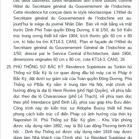
ces deux bâtiments furent réhabilités afin d’être utilisés comme
Hôtel du Secrétaire général du Gouvernement de l’Indochine.
Cette résidence fut conçue dans le style néoclassique. L’Hôtel du
Secrétaire général du Gouvernement de l’Indochine est au-
jourd’hui le siège du journal Nhân Dân. Bản vẽ mặt bằng và mặt
trước Dinh Phó Toàn quyền Đông Dương, tỉ lệ 1/50, do Sở Kiến
trúc trung ương thiết kế năm 1904, kích thước gốc 60 cm x 80
cm, kí hiệu tra tìm KT14-3, CAN1. Plan et façade de l’Hôtel du
Secrétaire général du Gouvernement Général de l’Indochine au
1/50, dressé par le Service Central d’Architecture, daté 1904,
dimensions originales 60 cm x 80 cm, cote KT14-3, CAN1. 26
PHỦ THỐNG SỨ BẮC KỲ Résidence Supérieure au Tonkin hủ
Thống sứ Bắc Kỳ là cơ quan đứng đầu bộ máy cai trị Pháp ở
Bắc Kỳ, đặt dưới sự giám sát của Toàn quyền Đông Dương. Phủ
Thống sứ PBắc Kỳ nằm ở trung tâm Hà Nội, mặt chính về
hướng đông là đại lộ Henri Rivière (phố Ngô Quyền), về phía bắc
dọc theo đại lộ Chavassieux (phố Lê Thạch), về phía nam dọc
theo phố Intendance (phố Đinh Lễ), phía sau giáp khu Bưu điện.
Công trình này do kiến trúc sư Aldophe Bussy thiết kế theo
phong cách kiến trúc cổ điển Pháp có ảnh hưởng của thời kỳ
Naponéon III. Phủ Thống sứ Bắc Kỳ gồm: - Khu Văn phòng
được xây dựng năm 1892, nay là Bộ Lao động-Thương binh-Xã
hội. - Dinh thự Thống sứ được xây dựng năm 1918 nay được
dùng làm Nhà khách của Chính phủ. Le Résident Supérieur du