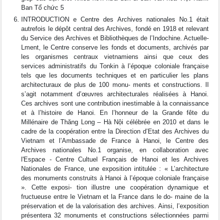
Ban Tổ chức 5
INTRODUCTION e Centre des Archives nationales No.1 était
autrefois le dépôt central des Archives, fondé en 1918 et relevant
du Service des Archives et Bibliothèques de l’Indochine. Actuelle-
Lment, le Centre conserve les fonds et documents, archivés par
les organismes centraux vietnamiens ainsi que ceux des
services administratifs du Tonkin à l’époque coloniale française
tels que les documents techniques et en particulier les plans
architecturaux de plus de 100 monu- ments et constructions. Il
s’agit notamment d’œuvres architecturales réalisées à Hanoi.
Ces archives sont une contribution inestimable à la connaissance
et à l’histoire de Hanoi. En l’honneur de la Grande fête du
Millénaire de Thăng Long – Hà Nội célébrée en 2010 et dans le
cadre de la coopération entre la Direction d’Etat des Archives du
Vietnam et l’Ambassade de France à Hanoi, le Centre des
Archives nationales No.1 organise, en collaboration avec
l'Espace - Centre Cultuel Français de Hanoi et les Archives
Nationales de France, une exposition intitulée : « L’architecture
des monuments construits à Hanoi à l’époque coloniale française
». Cette exposi- tion illustre une coopération dynamique et
fructueuse entre le Vietnam et la France dans le do- maine de la
préservation et de la valorisation des archives. Ainsi, l’exposition
présentera 32 monuments et constructions sélectionnées parmi