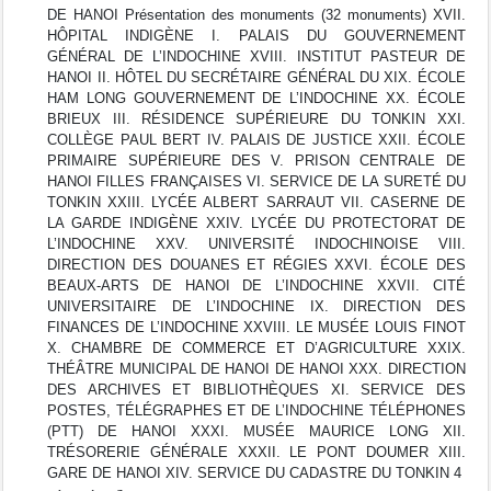
DE HANOI Présentation des monuments (32 monuments) XVII.
HÔPITAL INDIGÈNE I. PALAIS DU GOUVERNEMENT
GÉNÉRAL DE L’INDOCHINE XVIII. INSTITUT PASTEUR DE
HANOI II. HÔTEL DU SECRÉTAIRE GÉNÉRAL DU XIX. ÉCOLE
HAM LONG GOUVERNEMENT DE L’INDOCHINE XX. ÉCOLE
BRIEUX III. RÉSIDENCE SUPÉRIEURE DU TONKIN XXI.
COLLÈGE PAUL BERT IV. PALAIS DE JUSTICE XXII. ÉCOLE
PRIMAIRE SUPÉRIEURE DES V. PRISON CENTRALE DE
HANOI FILLES FRANÇAISES VI. SERVICE DE LA SURETÉ DU
TONKIN XXIII. LYCÉE ALBERT SARRAUT VII. CASERNE DE
LA GARDE INDIGÈNE XXIV. LYCÉE DU PROTECTORAT DE
L’INDOCHINE XXV. UNIVERSITÉ INDOCHINOISE VIII.
DIRECTION DES DOUANES ET RÉGIES XXVI. ÉCOLE DES
BEAUX-ARTS DE HANOI DE L’INDOCHINE XXVII. CITÉ
UNIVERSITAIRE DE L’INDOCHINE IX. DIRECTION DES
FINANCES DE L’INDOCHINE XXVIII. LE MUSÉE LOUIS FINOT
X. CHAMBRE DE COMMERCE ET D’AGRICULTURE XXIX.
THÉÂTRE MUNICIPAL DE HANOI DE HANOI XXX. DIRECTION
DES ARCHIVES ET BIBLIOTHÈQUES XI. SERVICE DES
POSTES, TÉLÉGRAPHES ET DE L’INDOCHINE TÉLÉPHONES
(PTT) DE HANOI XXXI. MUSÉE MAURICE LONG XII.
TRÉSORERIE GÉNÉRALE XXXII. LE PONT DOUMER XIII.
GARE DE HANOI XIV. SERVICE DU CADASTRE DU TONKIN 4