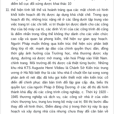
điểm bố cục đối xứng được khai thác 10
thể hiện tính bề thế và hoành tráng qua các mặt chính có hình
khối kiến hoạch đô thị được áp dụng khá chặt chẽ. Trong quy
hoạch đô thị, những trúc nặng nề ở các tầng dưới tập trung vào
việc trang trí các chi tiết. vị trí thuận lợi được dành cho các công
thự của bộ máy cai trị, các dinh Vị trí của các công trình đó cũng
là điểm nhấn trong tổng thể không thự dành cho các viên chức
cao cấp và quan lại phong kiến, thể hiện sự gian quy hoạch.
Người Pháp muốn thông qua kiến trúc thể hiện sức phân biệt
tầng lớp rõ rệt. mạnh áp đảo của chính quyền thực dân, đồng
thời gây ảnh hưởng của Trường học, nhà thương được xây
dựng, đường xá được mở mang, văn hoá Pháp vào Việt Nam.
chỉnh trang. Môi trường đô thị được cải thiệt từng bước. Những
khu nhà KTS Auguste Henri Vildieu là Chánh Sở Kiến trúc trung
ương ở Hà Nội biệt thự là các khu nhà ổ chuột tồn tại song song
phản ánh rõ nét đặc đã kêu gọi kiến thiết một nền kiến trúc cổ
điển để chinh phục dân bản tính đối lập giai cấp. địa, biểu thị
quyền lực của người Pháp ở Đông Dương. ở các đô thị đã hình
thành khá đầy đủ các công trình công nghiệp, c. Thời kỳ 1920 -
1945 thương nghiệp và dịch vụ, các công sở nhà ở của viên
chức thượng lưu, trung lưu trong bộ máy cai trị. Đô thị bước đầu
thay đổi về hình thức, Điểm đáng chú ý trong thời kỳ này là quy
hoạch và xây dựng nhà cửa nhưng chưa thay đổi căn bản về