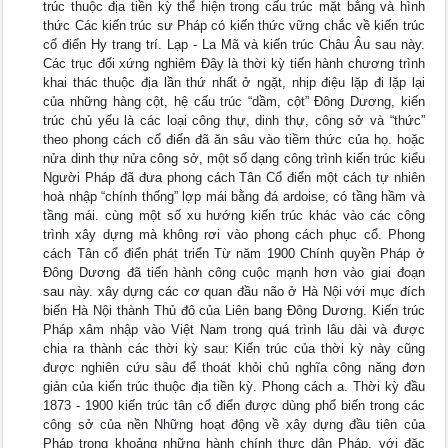
trúc thuộc địa tiền kỳ thể hiện trong cấu trúc mặt bằng và hình
thức Các kiến trúc sư Pháp có kiến thức vững chắc về kiến trúc
cổ điển Hy trang trí. Lạp - La Mã và kiến trúc Châu Âu sau này.
Các trục đối xứng nghiêm Đây là thời kỳ tiến hành chương trình
khai thác thuộc địa lần thứ nhất ở ngặt, nhịp điệu lặp đi lặp lại
của những hàng cột, hệ cấu trúc “dầm, cột” Đông Dương, kiến
trúc chủ yếu là các loại công thự, dinh thự, công sở và “thức”
theo phong cách cổ điển đã ăn sâu vào tiềm thức của họ. hoặc
nửa dinh thự nửa công sở, một số dạng công trình kiến trúc kiểu
Người Pháp đã đưa phong cách Tân Cổ điển một cách tự nhiên
hoà nhập “chính thống” lợp mái bằng đá ardoise, có tầng hầm và
tầng mái. cùng một số xu hướng kiến trúc khác vào các công
trình xây dựng mà không rơi vào phong cách phục cổ. Phong
cách Tân cổ điển phát triển Từ năm 1900 Chính quyền Pháp ở
Đông Dương đã tiến hành công cuộc mạnh hơn vào giai đoạn
sau này. xây dựng các cơ quan đầu não ở Hà Nội với mục đích
biến Hà Nội thành Thủ đô của Liên bang Đông Dương. Kiến trúc
Pháp xâm nhập vào Việt Nam trong quá trình lâu dài và được
chia ra thành các thời kỳ sau: Kiến trúc của thời kỳ này cũng
được nghiên cứu sâu để thoát khỏi chủ nghĩa công năng đơn
giản của kiến trúc thuộc địa tiền kỳ. Phong cách a. Thời kỳ đầu
1873 - 1900 kiến trúc tân cổ điển được dùng phổ biến trong các
công sở của nền Những hoạt động về xây dựng đầu tiên của
Pháp trong khoảng những hành chính thực dân Pháp, với đặc