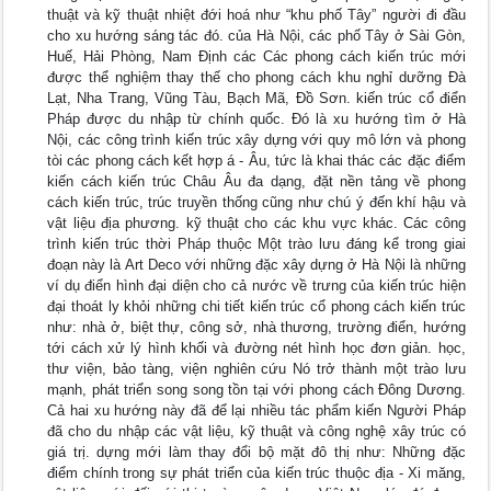
thuật và kỹ thuật nhiệt đới hoá như “khu phố Tây” người đi đầu
cho xu hướng sáng tác đó. của Hà Nội, các phố Tây ở Sài Gòn,
Huế, Hải Phòng, Nam Định các Các phong cách kiến trúc mới
được thể nghiệm thay thế cho phong cách khu nghỉ dưỡng Đà
Lạt, Nha Trang, Vũng Tàu, Bạch Mã, Đồ Sơn. kiến trúc cổ điển
Pháp được du nhập từ chính quốc. Đó là xu hướng tìm ở Hà
Nội, các công trình kiến trúc xây dựng với quy mô lớn và phong
tòi các phong cách kết hợp á - Âu, tức là khai thác các đặc điểm
kiến cách kiến trúc Châu Âu đa dạng, đặt nền tảng về phong
cách kiến trúc, trúc truyền thống cũng như chú ý đến khí hậu và
vật liệu địa phương. kỹ thuật cho các khu vực khác. Các công
trình kiến trúc thời Pháp thuộc Một trào lưu đáng kể trong giai
đoạn này là Art Deco với những đặc xây dựng ở Hà Nội là những
ví dụ điển hình đại diện cho cả nước về trưng của kiến trúc hiện
đại thoát ly khỏi những chi tiết kiến trúc cổ phong cách kiến trúc
như: nhà ở, biệt thự, công sở, nhà thương, trường điển, hướng
tới cách xử lý hình khối và đường nét hình học đơn giản. học,
thư viện, bảo tàng, viện nghiên cứu Nó trở thành một trào lưu
mạnh, phát triển song song tồn tại với phong cách Đông Dương.
Cả hai xu hướng này đã để lại nhiều tác phẩm kiến Người Pháp
đã cho du nhập các vật liệu, kỹ thuật và công nghệ xây trúc có
giá trị. dựng mới làm thay đổi bộ mặt đô thị như: Những đặc
điểm chính trong sự phát triển của kiến trúc thuộc địa - Xi măng,