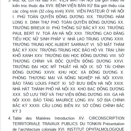
Mục lục Lời nói đầu XVI. VIỆN MẮT HÀ NỘI Bài giới thiệu về
kiến trúc thuộc địa XVII. BỆNH VIỆN BẢN XỨ Bài giới thiệu của
các công trình (32 công trình) XVIII. VIỆN PASTEUR Ở HÀ NỘI
I. PHỦ TOÀN QUYỀN ĐÔNG DƯƠNG XIX. TRƯỜNG HÀM
LONG II. DINH THỰ PHÓ TOÀN QUYỀN ĐÔNG DƯƠNG XX.
TRƯỜNG BRIEUX III. PHỦ THỐNG SỨ BẮC KỲ XXI. TRƯỜNG
PAUL BERT IV. TOÀ ÁN HÀ NỘI XXII. TRƯỜNG CAO ĐẲNG
TIỂU HỌC NỮ SINH PHÁP V. NHÀ LAO TRUNG ƯƠNG XXIII.
TRƯỜNG TRUNG HỌC ALBERT SARRAUT VI. SỞ MẬT THÁM
BẮC KỲ XXIV. TRƯỜNG TRUNG HỌC BẢO HỘ VII. TRẠI LÍNH
KHỐ XANH XXV. TRƯỜNG ĐẠI HỌC ĐÔNG DƯƠNG VIII. SỞ
THƯƠNG CHÍNH VÀ ĐỘC QUYỀN ĐÔNG DƯƠNG XXVI.
TRƯỜNG ĐẠI HỌC MỸ THUẬT HÀ NỘI IX. SỞ TÀI CHÍNH
ĐÔNG DƯƠNG XXVII. KHU HỌC XÁ ĐÔNG DƯƠNG X.
PHÒNG THƯƠNG MẠI VÀ NÔNG NGHIỆP HÀ NỘI XXVIII.
BẢO TÀNG LOUIS FINOT XI. SỞ BƯU ĐIỆN HÀ NỘI XXIX.
NHÀ HÁT THÀNH PHỐ HÀ NỘI XII. KHO BẠC ĐÔNG DƯƠNG
XXX. SỞ LƯU TRỮ VÀ THƯ VIỆN ĐÔNG DƯƠNG XIII. GA HÀ
NỘI XXXI. BẢO TÀNG MAURICE LONG XIV. SỞ ĐỊA CHÍNH
BẮC KỲ XXXII. CẦU LONG BIÊN XV. SỞ CÔNG CHÍNH BẮC
KỲ 3
Table des Matières Introduction XV. CIRCONSCRIPTION
TERRITORIALE TRAVAUX PUBLICS DU TONKIN Présentation
de l’architecture coloniale XVI. INSTITUT OPHTALMOLOGIQUE