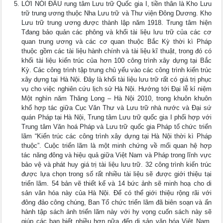
LỜI NÓI ĐẦU rung tâm Lưu trữ Quốc gia I, tiền thân là Kho Lưu
trữ trung ương thuộc Nha Lưu trữ và Thư viện Đông Dương. Kho
Lưu trữ trung ương được thành lập năm 1918. Trung tâm hiện
Tđang bảo quản các phông và khối tài liệu lưu trữ của các cơ
quan trung ương và các cơ quan thuộc Bắc Kỳ thời kì Pháp
thuộc gồm các tài liệu hành chính và tài liệu kĩ thuật, trong đó có
khối tài liệu kiến trúc của hơn 100 công trình xây dựng tại Bắc
Kỳ. Các công trình tập trung chủ yếu vào các công trình kiến trúc
xây dựng tại Hà Nội. Đây là khối tài liệu lưu trữ rất có giá trị phục
vụ cho việc nghiên cứu lịch sử Hà Nội. Hướng tới Đại lễ kỉ niệm
Một nghìn năm Thăng Long – Hà Nội 2010, trong khuôn khuôn
khổ hợp tác giữa Cục Văn Thư và Lưu trữ nhà nước và Đại sứ
quán Pháp tại Hà Nội, Trung tâm Lưu trữ quốc gia I phối hợp với
Trung tâm Văn hoá Pháp và Lưu trữ quốc gia Pháp tổ chức triển
lãm “Kiến trúc các công trình xây dựng tại Hà Nội thời kì Pháp
thuộc”. Cuộc triển lãm là một minh chứng về mối quan hệ hợp
tác năng đông và hiệu quả giữa Việt Nam và Pháp trong lĩnh vực
bảo vệ và phát huy giá trị tài liệu lưu trữ. 32 công trình kiến trúc
được lựa chọn trong số rất nhiều tài liệu sẽ được giới thiệu tại
triển lãm. 54 bản vẽ thiết kế và 14 bức ảnh sẽ minh hoạ cho di
sản văn hóa này của Hà Nội. Để có thể giới thiệu rộng rãi với
đông đảo công chúng, Ban Tổ chức triển lãm đã biên soạn và ấn
hành tập sách ảnh triển lãm này với hy vọng cuốn sách này sẽ
giúp các bạn biết nhiều hơn nữa đến di sản văn hóa Việt Nam.