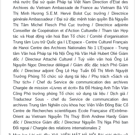
nhà nước Đại sứ quán Pháp tại Việt Nam Direction d’Etat des
Archives du Vietnam Ambassade de France au Vietnam Bà Vũ
Thị Minh Hương S.E.M. Hervé Bolot Cục trưởng / Directrice
générale Ambassadeur / Đại sứ đặc mệnh toàn quyền Bà Nguyễn
Thị Tâm Michel Flesch Phó Cục trưởng / Directrice adjointe
Conseiller de Coopération et d’Action Culturelle / Tham tán Hợp
tác và Hoạt động văn hoá Ban Tổ chức / Comité d’organisation
Trung tâm Lưu trữ Quốc gia I L’Espace - Centre Culturel Français
de Hanoi Centre des Archives Nationales No 1 L’Espace - Trung
tâm Văn hoá Pháp tại Hà Nội Ông Hà Văn Huề Hubert Olié Giám
đốc / Directeur Attaché Culturel / Tuỳ viên văn hoá Ông Lê
Nguyên Ngọc Directeur délégué / Giám đốc đặc trách Phó Giám
đốc / Directeur adjoint Ông Lê Huy Tuấn Đỗ Thị Minh Nguyệt
Trưởng Phòng Tổ chức sử dụng tài liệu / Phụ trách «Sách và
Thư tịch» / Chef du Service de communication des archives
Chargée de mission «Livres et écrit» Bà Đỗ Hoàng Anh Trần Văn
Công Phó trưởng phòng Tổ chức sử dụng tài liệu / Dịch giả /
Traducteur Sous - chef du Service de communcation des
archives Trung tâm Nghiên cứu khoa học Viện Viễn Đông Bác Cổ
Centre de Recherches scientifiques Ecole Française d’Extrême-
Orient au Vietnam Nguyễn Thị Thuý Bình Andrew Hardy Giám
đốc / Directrice Giám đốc / Directeur Nguyễn Thị Nga Phó ban
Đối ngoại / Chargée des relations internationales 2