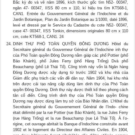
Bắc kỳ đo và vẽ năm 1896, kích thước gốc tìm N52- 00347,
ngăn 47- 00347, IISS 80 cm x 110, kí hiệu tra tìm KT568-1,
CAN1. Entrée du Gouvernement Général de l’Indochine et du
Jardin Botanique, Plan du Jardin Botanique au 1/1000, daté 1896,
levé et dressé par le Service du Cadastre du cote N52- 00347,
case 47- 00347, IISS Tonkin, dimensions originales 80 cm x 110
cm, cote KT568-1, CAN1. 24
DINH THỰ PHÓ TOÀN QUYỀN ĐÔNG DƯƠNG Hôtel du
Secrétaire général du Gouverneur Général de l’Indochine inh thự
của Phó Toàn quyền Đông Dương nằm giáp các phố Pottier (phố
Bảo Khánh), phố Jules Ferry (phố Hàng Trống) Dvà phố
Beauchamp (phố Lê Thái Tổ). Công trình này vốn là Ngân hàng
Đông Dương được xây dựng từ trước 1902 và khu nhà của
Giám đốc phụ trách các vấn đề dân sự. Năm 1904, hai khu nhà
trên được cải tạo nâng cấp dùng làm dinh thự của Phó Toàn
quyền Đông Dương. Dinh thự này được thiết kế theo phong cách
tân cổ điển. Công trình dinh thự của Phó Toàn quyền Đông
Dương nay được dùng làm trụ sở của Báo Nhân dân. L’Hôtel du
Secrétaire général du Gouvernement Général de l’Indo- chine
était délimité par la rue Pottier (rue Bảo Khánh), la rue Jules Ferry
(rue Hàng Trống) et la rue Beauchamp (rue Lê Thái Tổ). À l’o-
rigine, cet ouvrage abritait la Banque d’Indochine construite avant
1902 et le logement du Directeur des Affaires Civiles. En 1904,