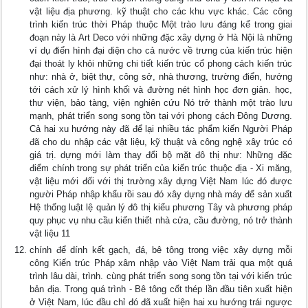
vật liệu địa phương. kỹ thuật cho các khu vực khác. Các công
trình kiến trúc thời Pháp thuộc Một trào lưu đáng kể trong giai
đoạn này là Art Deco với những đặc xây dựng ở Hà Nội là những
ví dụ điển hình đại diện cho cả nước về trưng của kiến trúc hiện
đại thoát ly khỏi những chi tiết kiến trúc cổ phong cách kiến trúc
như: nhà ở, biệt thự, công sở, nhà thương, trường điển, hướng
tới cách xử lý hình khối và đường nét hình học đơn giản. học,
thư viện, bảo tàng, viện nghiên cứu Nó trở thành một trào lưu
mạnh, phát triển song song tồn tại với phong cách Đông Dương.
Cả hai xu hướng này đã để lại nhiều tác phẩm kiến Người Pháp
đã cho du nhập các vật liệu, kỹ thuật và công nghệ xây trúc có
giá trị. dựng mới làm thay đổi bộ mặt đô thị như: Những đặc
điểm chính trong sự phát triển của kiến trúc thuộc địa - Xi măng,
vật liệu mới đối với thị trường xây dựng Việt Nam lúc đó được
người Pháp nhập khẩu rồi sau đó xây dựng nhà máy để sản xuất
Hệ thống luật lệ quản lý đô thị kiểu phương Tây và phương pháp
quy phục vụ nhu cầu kiến thiết nhà cửa, cầu đường, nó trở thành
vật liệu 11
chính để dính kết gạch, đá, bê tông trong việc xây dựng mỗi
công Kiến trúc Pháp xâm nhập vào Việt Nam trải qua một quá
trình lâu dài, trình. cùng phát triển song song tồn tại với kiến trúc
bản địa. Trong quá trình - Bê tông cốt thép lần đầu tiên xuất hiện
ở Việt Nam, lúc đầu chỉ đó đã xuất hiện hai xu hướng trái ngược