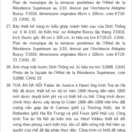
Plan de mosaïque de la terrasse postérieur de l’Hôtel de la
Résidence Supérieure au 1/10, dressé par l’Architecte Aldophe
Bussy 7/1919, dimensions originales 46cm x 100cm, cote KT19-
23, CAN1. 31
Bản thiết kế trang trí kiểu ghép mảnh hiên sau của Dinh Thống
sứ, tỉ lệ 1/10, do Kiến trúc sư Aldophe Bussy lập tháng 7/1919,
kích thước gốc 46 cm x 100 cm, kí hiệu tra tìm KT19-23. CAN1.
Plan de mosaïque de la terrasse postérieur de l’Hôtel de la
Résidence Supérieure au 1/10, dressé par l’Architecte Aldophe
Bussy 7/1919, dimensions originales 46cm x 100cm, cote KT19-
23, CAN1. 32
Ảnh chụp mặt trước Dinh Thống sứ, kí hiệu tra tìm S2898, CAN1
Photo de la façade de l’Hôtel de la Résidence Supérieure, cote
S2898, CAN1 33
TOÀ ÁN HÀ NỘI Palais de Justice à Hanoï ông trình Toà án Hà
Nội đã được thiết kế sơ bộ từ năm 1900 nhưng đến năm 1905
mới được duyệt kinh phí và có thiết kế cụ thể. Công trình được
chính thức được xây dựng từ Cnăm 1906 đến 1908 trên khu đất
vuông vắn giáp đại lộ Carreau (phố Lý Thường Kiệt), đại lộ
Rollandes (phố Hai Bà Trưng) và phố Fours (phố Hoả Lò). Công
trình Toà án Hà Nội do kiến trúc sư Henri Vildieu thiết kế đối
xứng theo phong cách kiến trúc tân cổ điển vững trãi thể hiện uy
quyền của chế độ lập pháp thực dân. Công trình có khối đế nặng