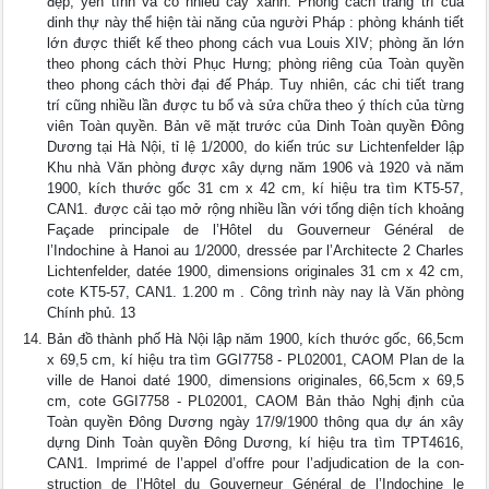
đẹp, yên tĩnh và có nhiều cây xanh. Phong cách trang trí của
dinh thự này thể hiện tài năng của người Pháp : phòng khánh tiết
lớn được thiết kế theo phong cách vua Louis XIV; phòng ăn lớn
theo phong cách thời Phục Hưng; phòng riêng của Toàn quyền
theo phong cách thời đại đế Pháp. Tuy nhiên, các chi tiết trang
trí cũng nhiều lần được tu bổ và sửa chữa theo ý thích của từng
viên Toàn quyền. Bản vẽ mặt trước của Dinh Toàn quyền Đông
Dương tại Hà Nội, tỉ lệ 1/2000, do kiến trúc sư Lichtenfelder lập
Khu nhà Văn phòng được xây dựng năm 1906 và 1920 và năm
1900, kích thước gốc 31 cm x 42 cm, kí hiệu tra tìm KT5-57,
CAN1. được cải tạo mở rộng nhiều lần với tổng diện tích khoảng
Façade principale de l’Hôtel du Gouverneur Général de
l’Indochine à Hanoi au 1/2000, dressée par l’Architecte 2 Charles
Lichtenfelder, datée 1900, dimensions originales 31 cm x 42 cm,
cote KT5-57, CAN1. 1.200 m . Công trình này nay là Văn phòng
Chính phủ. 13
Bản đồ thành phố Hà Nội lập năm 1900, kích thước gốc, 66,5cm
x 69,5 cm, kí hiệu tra tìm GGI7758 - PL02001, CAOM Plan de la
ville de Hanoi daté 1900, dimensions originales, 66,5cm x 69,5
cm, cote GGI7758 - PL02001, CAOM Bản thảo Nghị định của
Toàn quyền Đông Dương ngày 17/9/1900 thông qua dự án xây
dựng Dinh Toàn quyền Đông Dương, kí hiệu tra tìm TPT4616,
CAN1. Imprimé de l’appel d’offre pour l’adjudication de la con-
struction de l’Hôtel du Gouverneur Général de l’Indochine le