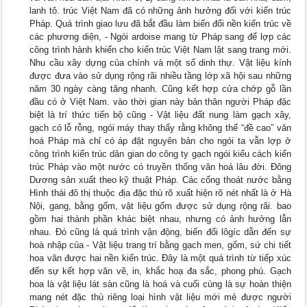
lanh tô. trúc Việt Nam đã có những ảnh hưởng đối với kiến trúc
Pháp. Quá trình giao lưu đã bắt đầu làm biến đổi nền kiến trúc về
các phương diện, - Ngói ardoise mang từ Pháp sang để lợp các
công trình hành khiến cho kiến trúc Việt Nam lật sang trang mới.
Nhu cầu xây dựng của chính và một số dinh thự. Vật liệu kính
được đưa vào sử dụng rộng rãi nhiều tầng lớp xã hội sau những
năm 30 ngày càng tăng nhanh. Cũng kết hợp cửa chớp gỗ lần
đầu có ở Việt Nam. vào thời gian này bản thân người Pháp đặc
biệt là trí thức tiến bộ cũng - Vật liệu đất nung làm gạch xây,
gạch có lỗ rỗng, ngói máy thay thấy rằng không thể “đề cao” văn
hoá Pháp mà chỉ có áp đặt nguyên bản cho ngói ta vẫn lợp ở
công trình kiến trúc dân gian do công ty gạch ngói kiểu cách kiến
trúc Pháp vào một nước có truyền thống văn hoá lâu đời. Đông
Dương sản xuất theo kỹ thuật Pháp. Các cống thoát nước bằng
Hình thái đô thị thuộc địa đặc thù rõ xuất hiện rõ nét nhất là ở Hà
Nội, gang, bằng gốm, vật liệu gốm được sử dụng rộng rãi. bao
gồm hai thành phần khác biệt nhau, nhưng có ảnh hưởng lẫn
nhau. Đó cũng là quá trình vận động, biến đổi lôgíc dẫn đến sự
hoà nhập của - Vật liệu trang trí bằng gạch men, gốm, sứ chi tiết
hoa văn được hai nền kiến trúc. Đây là một quá trình từ tiếp xúc
đến sự kết hợp văn vẽ, in, khắc hoạ đa sắc, phong phú. Gạch
hoa là vật liệu lát sàn cũng là hoá và cuối cùng là sự hoàn thiện
mang nét đặc thù riêng loại hình vật liệu mới mẻ được người