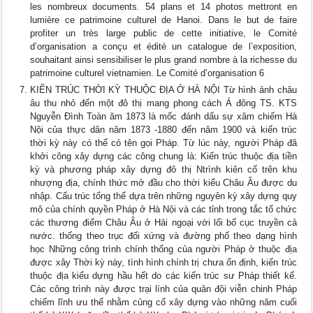
les nombreux documents. 54 plans et 14 photos mettront en
lumière ce patrimoine culturel de Hanoi. Dans le but de faire
profiter un très large public de cette initiative, le Comité
d’organisation a conçu et édité un catalogue de l’exposition,
souhaitant ainsi sensibiliser le plus grand nombre à la richesse du
patrimoine culturel vietnamien. Le Comité d’organisation 6
KIẾN TRÚC THỜI KỲ THUỘC ĐỊA Ở HÀ NỘI Từ hình ảnh châu
âu thu nhỏ đến một đô thị mang phong cách Á đông TS. KTS
Nguyễn Đình Toàn ăm 1873 là mốc đánh dấu sự xâm chiếm Hà
Nội của thực dân năm 1873 -1880 đến năm 1900 và kiến trúc
thời kỳ này có thể có tên gọi Pháp. Từ lúc này, người Pháp đã
khởi công xây dựng các công chung là: Kiến trúc thuộc địa tiền
kỳ và phương pháp xây dựng đô thị Ntrình kiên cố trên khu
nhượng địa, chính thức mở đầu cho thời kiểu Châu Âu được du
nhập. Cấu trúc tổng thể dựa trên những nguyên kỳ xây dựng quy
mô của chính quyền Pháp ở Hà Nội và các tỉnh trong tắc tổ chức
các thương điếm Châu Âu ở Hải ngoại với lối bố cục truyền cả
nước. thống theo trục đối xứng và đường phố theo dạng hình
học Những công trình chính thống của người Pháp ở thuộc địa
được xây Thời kỳ này, tình hình chính trị chưa ổn định, kiến trúc
thuộc địa kiểu dựng hầu hết do các kiến trúc sư Pháp thiết kế.
Các công trình này được trại lính của quân đội viễn chinh Pháp
chiếm lĩnh ưu thế nhằm củng cố xây dựng vào những năm cuối